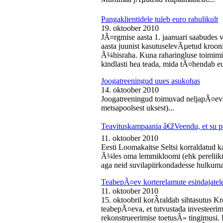
Pangaklientidele tuleb euro rahulikult
19. oktoober 2010
JÃ¤rgmise aasta 1. jaanuari saabudes 
aasta juunist kasutuselevÃµetud kroon
Ã¼hisraha. Kuna raharingluse toimimise
kindlasti hea teada, mida tÃ¤hendab e
Joogatreeningud uues asukohas
14. oktoober 2010
Joogatreeningud toimuvad neljapÃ¤evit
metsapoolsest uksest)...
Teavituskampaania â€žVeendu, et su pe
11. oktoober 2010
Eesti Loomakaitse Seltsi korraldatud
Ã¼les oma lemmikloomi (ehk pereliikm
aga neid suvilapiirkondadesse hulkuma
TeabepÃ¤ev korterelamute esindajatel
11. oktoober 2010
15. oktoobril korÂ­raldab sihtasutus K
teabepÃ¤eva, et tutvustada investeer
rekonstrueerimise toetusÂ» tingimusi