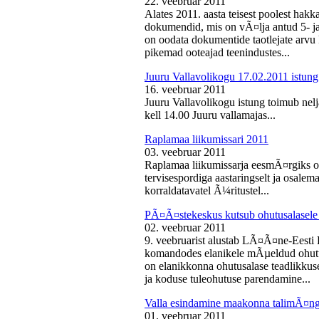
22. veebruar 2011
Alates 2011. aasta teisest poolest ha
dokumendid, mis on vÃ¤lja antud 5- ja 
on oodata dokumentide taotlejate arv
pikemad ooteajad teenindustes...
Juuru Vallavolikogu 17.02.2011 istung
16. veebruar 2011
Juuru Vallavolikogu istung toimub nelj
kell 14.00 Juuru vallamajas...
Raplamaa liikumissari 2011
03. veebruar 2011
Raplamaa liikumissarja eesmÃ¤rgiks on
tervisespordiga aastaringselt ja osale
korraldatavatel Ã¼ritustel...
PÃ¤Ã¤stekeskus kutsub ohutusalasele 
02. veebruar 2011
9. veebruarist alustab LÃ¤Ã¤ne-Eest
komandodes elanikele mÃµeldud ohutus
on elanikkonna ohutusalase teadlikkus
ja koduse tuleohutuse parendamine...
Valla esindamine maakonna talimÃ¤n
01. veebruar 2011