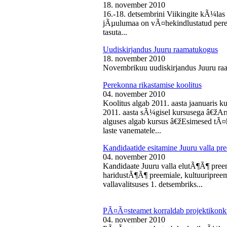
18. november 2010
16.-18. detsembrini Viikingite kÃ¼la
jÃµulumaa on vÃ¤hekindlustatud perede
tasuta...
Uudiskirjandus Juuru raamatukogus
18. november 2010
Novembrikuu uudiskirjandus Juuru ra
Perekonna rikastamise koolitus
04. november 2010
Koolitus algab 2011. aasta jaanuaris
2011. aasta sÃ¼gisel kursusega â€žAr
alguses algab kursus â€žEsimesed tÃ¤
laste vanematele...
Kandidaatide esitamine Juuru valla 
04. november 2010
Kandidaate Juuru valla elutÃ¶Ã¶ preem
haridustÃ¶Ã¶ preemiale, kultuuripreem
vallavalitsuses 1. detsembriks...
PÃ¤Ã¤steamet korraldab projektikonk
04. november 2010