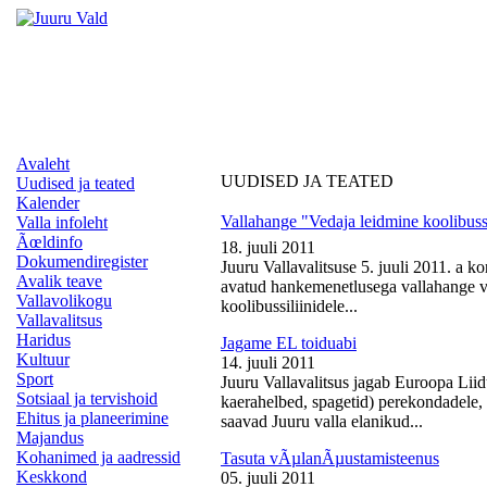
Avaleht
UUDISED JA TEATED
Uudised ja teated
Kalender
Vallahange "Vedaja leidmine koolibussi
Valla infoleht
Ãœldinfo
18. juuli 2011
Dokumendiregister
Juuru Vallavalitsuse 5. juuli 2011. a k
Avalik teave
avatud hankemenetlusega vallahange ve
Vallavolikogu
koolibussiliinidele...
Vallavalitsus
Haridus
Jagame EL toiduabi
Kultuur
14. juuli 2011
Sport
Juuru Vallavalitsus jagab Euroopa Liid
Sotsiaal ja tervishoid
kaerahelbed, spagetid) perekondadele, 
Ehitus ja planeerimine
saavad Juuru valla elanikud...
Majandus
Kohanimed ja aadressid
Tasuta vÃµlanÃµustamisteenus
Keskkond
05. juuli 2011