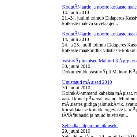
KodutÃ¼tarde ja noorte kotkaste male
14. juuli 2010
21.-24. juulini toimub Eidaperes Kas
kotkaste maleva suvelaager...
KodutÃ¼tarde ja noorte kotkaste maako
14. juuli 2010
24. ja 25. juulil toimub Eidaperes Ka
kotkaste maakondlik vilistlaste kokkutu
VastuvÃµtukatsed Mainori KÃµrgkool
30. juuni 2010
Dokumentide vastuvÃµtt Mainori KÃµ
Unustatud mÃµisad 2010
30. juuni 2010
KolmkÃ¼mmend kaheksa mÃµisat, mille
aastal kuuel pÃ¤eval avatud. Miinimu
mÃµisates giidiga jalutuskÃ¤ik, avatu
korraldatakse koolide tugevuste ja mÃ
tÃ¶Ã¶tubasid ja muud huvitavat...
Seli silla sulgemine liikluseks
29. juuni 2010
Seli sild on tÃ¤na, 29. juunil kell 10.0