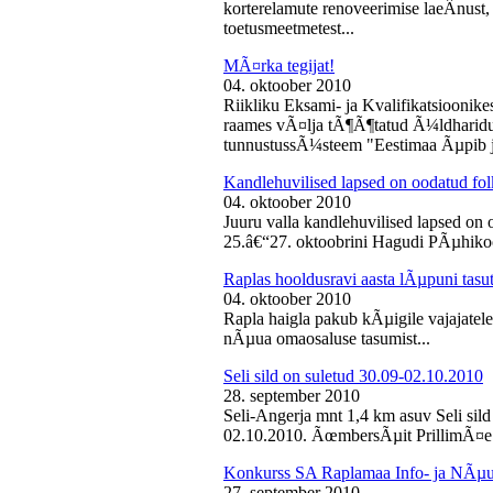
korterelamute renoveerimise laeÂ­nust,
toetusmeetmetest...
MÃ¤rka tegijat!
04. oktoober 2010
Riikliku Eksami- ja Kvalifikatsiooni
raames vÃ¤lja tÃ¶Ã¶tatud Ã¼ldharidus
tunnustussÃ¼steem "Eestimaa Ãµpib j
Kandlehuvilised lapsed on oodatud fo
04. oktoober 2010
Juuru valla kandlehuvilised lapsed on
25.â€“27. oktoobrini Hagudi PÃµhikool
Raplas hooldusravi aasta lÃµpuni tasu
04. oktoober 2010
Rapla haigla pakub kÃµigile vajajatel
nÃµua omaosaluse tasumist...
Seli sild on suletud 30.09-02.10.2010
28. september 2010
Seli-Angerja mnt 1,4 km asuv Seli sil
02.10.2010. ÃœmbersÃµit PrillimÃ¤e 
Konkurss SA Raplamaa Info- ja NÃµus
27. september 2010