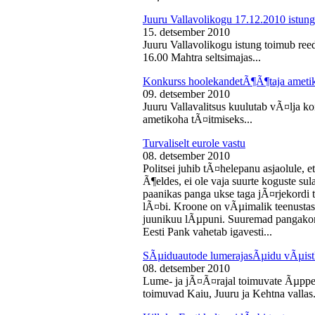
Juuru Vallavolikogu 17.12.2010 istung
15. detsember 2010
Juuru Vallavolikogu istung toimub reed
16.00 Mahtra seltsimajas...
Konkurss hoolekandetÃ¶Ã¶taja ameti
09. detsember 2010
Juuru Vallavalitsus kuulutab vÃ¤lja 
ametikoha tÃ¤itmiseks...
Turvaliselt eurole vastu
08. detsember 2010
Politsei juhib tÃ¤helepanu asjaolule, et
Ã¶eldes, ei ole vaja suurte koguste sul
paanikas panga ukse taga jÃ¤rjekord
lÃ¤bi. Kroone on vÃµimalik teenustas
juunikuu lÃµpuni. Suuremad pangakont
Eesti Pank vahetab igavesti...
SÃµiduautode lumerajasÃµidu vÃµist
08. detsember 2010
Lume- ja jÃ¤Ã¤rajal toimuvate Ãµppe
toimuvad Kaiu, Juuru ja Kehtna vallas.