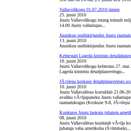
Vallavolikogu 01.07.2010 istung
25. juuni 2010
Juuru Vallavolikogu istung toimub nelj
14.00 Juuru vallamajas...
Juunikuu uudiskirjandus Juuru raamat
13. juuni 2010
Juunikuu uudiskirjandus Juuru raamatu
Kehtestati Lageda kinnistu detailplane
10. juuni 2010
Juuru Vallavolikogu kehtestas 27. ma
Lageda kinnistu detailplaneeringu...
JÃ¤rlepa keskuse detailplaneeringu av
10. juuni 2010
Juuru Vallavalitsus korraldab 21.06-2
avaliku vÃ¤ljapaneku Juuru vallamajas 
raamatukogus (Keskuse 9-8, JÃ¤rlepa 
Konkurss Juuru lasteaia juhataja ameti
08. juuni 2010
Juuru Vallavalitsus kuulutab vÃ¤lja ko
juhataja vaba ametikoha tÃ¤itmiseks...