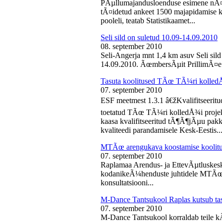
PÃµllumajandusloenduse esimene nÃ¤d
tÃ¤idetud ankeet 1500 majapidamise k
pooleli, teatab Statistikaamet...
Seli sild on suletud 10.09-14.09.2010
08. september 2010
Seli-Angerja mnt 1,4 km asuv Seli sil
14.09.2010. ÃœmbersÃµit PrillimÃ¤e 
Tasuta koolitused TÃœ TÃ¼ri kolled
07. september 2010
ESF meetmest 1.3.1 â€žKvalifitseeri
toetatud TÃœ TÃ¼ri kolledÅ¾i projek
kaasa kvalifitseeritud tÃ¶Ã¶jÃµu pak
kvaliteedi parandamisele Kesk-Eestis..
MTÃœ arengukava koostamise koolit
07. september 2010
Raplamaa Arendus- ja EttevÃµtluskes
kodanikeÃ¼henduste juhtidele MTÃœ a
konsultatsiooni...
M-Dance Tantsukool Raplas kutsub ta
07. september 2010
M-Dance Tantsukool korraldab teile kÃµ