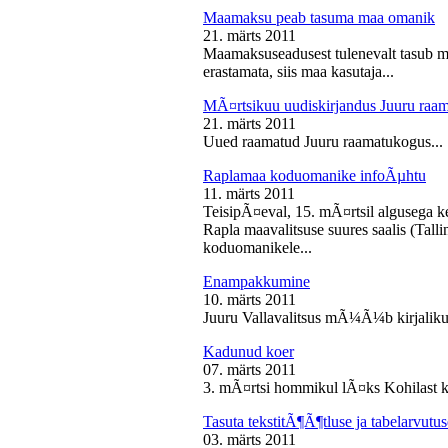
Maamaksu peab tasuma maa omanik
21. märts 2011
Maamaksuseadusest tulenevalt tasub 
erastamata, siis maa kasutaja...
MÃ¤rtsikuu uudiskirjandus Juuru raa
21. märts 2011
Uued raamatud Juuru raamatukogus...
Raplamaa koduomanike infoÃµhtu
11. märts 2011
TeisipÃ¤eval, 15. mÃ¤rtsil algusega k
Rapla maavalitsuse suures saalis (Tal
koduomanikele...
Enampakkumine
10. märts 2011
Juuru Vallavalitsus mÃ¼Ã¼b kirjaliku
Kadunud koer
07. märts 2011
3. mÃ¤rtsi hommikul lÃ¤ks Kohilast k
Tasuta tekstitÃ¶Ã¶tluse ja tabelarvu
03. märts 2011