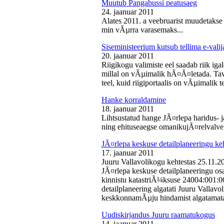
Muutub Pangabussi peatusaeg
24. jaanuar 2011
Alates 2011. a veebruarist muudetakse
min vÃµrra varasemaks...
Siseministeerium kutsub tellima e-valij
20. jaanuar 2011
Riigikogu valimiste eel saadab riik iga
millal on vÃµimalik hÃ¤Ã¤letada. Tava
teel, kuid riigiportaalis on vÃµimalik te
Hanke korraldamine
18. jaanuar 2011
Lihtsustatud hange JÃ¤rlepa haridus- j
ning ehituseaegse omanikujÃ¤relvalve t
JÃ¤rlepa keskuse detailplaneeringu ke
17. jaanuar 2011
Juuru Vallavolikogu kehtestas 25.11.
JÃ¤rlepa keskuse detailplaneeringu os
kinnistu katastriÃ¼ksuse 24004:001:
detailplaneering algatati Juuru Vallav
keskkonnamÃµju hindamist algatamata
Uudiskirjandus Juuru raamatukogus
14. jaanuar 2011