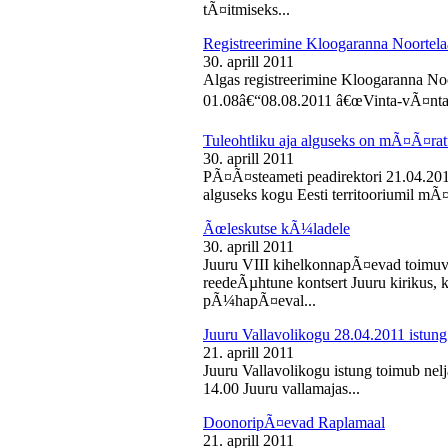
tÃ¤itmiseks...
Registreerimine Kloogaranna Noortela
30. aprill 2011
Algas registreerimine Kloogaranna Noo
01.08â€“08.08.2011 â€œVinta-vÃ¤ntaâ€
Tuleohtliku aja alguseks on mÃ¤Ã¤ra
30. aprill 2011
PÃ¤Ã¤steameti peadirektori 21.04.2011
alguseks kogu Eesti territooriumil mÃ¤
Ãœleskutse kÃ¼ladele
30. aprill 2011
Juuru VIII kihelkonnapÃ¤evad toimuvad
reedeÃµhtune kontsert Juuru kirikus
pÃ¼hapÃ¤eval...
Juuru Vallavolikogu 28.04.2011 istung
21. aprill 2011
Juuru Vallavolikogu istung toimub nelja
14.00 Juuru vallamajas...
DoonoripÃ¤evad Raplamaal
21. aprill 2011