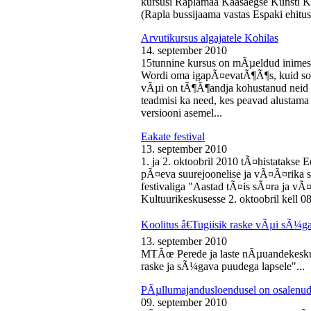
kursusi Raplamaa Kaasaegse Kunsti Ke
(Rapla bussijaama vastas Espaki ehitusp
Arvutikursus algajatele Kohilas
14. september 2010
15tunnine kursus on mÃµeldud inime
Wordi oma igapÃ¤evatÃ¶Ã¶s, kuid soo
vÃµi on tÃ¶Ã¶andja kohustanud neid s
teadmisi ka need, kes peavad alustam
versiooni asemel...
Eakate festival
13. september 2010
1. ja 2. oktoobril 2010 tÃ¤histatakse E
pÃ¤eva suurejoonelise ja vÃ¤Ã¤rika
festivaliga "Aastad tÃ¤is sÃ¤ra ja vÃ
Kultuurikeskusesse 2. oktoobril kell 08
Koolitus â€Tugiisik raske vÃµi sÃ¼ga
13. september 2010
MTÃœ Perede ja laste nÃµuandekeskus
raske ja sÃ¼gava puudega lapsele"...
PÃµllumajandusloendusel on osalenud
09. september 2010