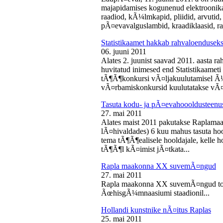
majapidamises kogunenud elektroonika-
raadiod, kÃ¼lmkapid, pliidid, arvutid,
pÃ¤evavalguslambid, kraadiklaasid, ra
Statistikaamet hakkab rahvaloendusek
06. juuni 2011
Alates 2. juunist saavad 2011. aasta r
huvitatud inimesed end Statistikaameti 
tÃ¶Ã¶konkursi vÃ¤ljakuulutamisel Ã
vÃ¤rbamiskonkursid kuulutatakse vÃ¤l
Tasuta kodu- ja pÃ¤evahoooldusteenus
27. mai 2011
Alates maist 2011 pakutakse Raplamaa
lÃ¤hivaldades) 6 kuu mahus tasuta hoo
tema tÃ¶Ã¶ealisele hooldajale, kelle 
tÃ¶Ã¶l kÃ¤imist jÃ¤tkata...
Rapla maakonna XX suvemÃ¤ngud
27. mai 2011
Rapla maakonna XX suvemÃ¤ngud toi
ÃœhisgÃ¼mnaasiumi staadionil...
Hollandi kunstnike nÃ¤itus Raplas
25. mai 2011