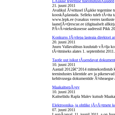
LÃµkke tegemise tuleohutusnÃµuded
21. juuni 2011
Avalikul Ã¼ritusel lÃµkke tegemine t
kooskÃµlastada. Selleks tuleb tÃ¤ita tao
www.lepk.ee (vasakus veeres taotluste a
laane[Ã¤t]rescue.ee (digitaalselt allk
PÃ¤Ã¤stekeskusesse aadressil Pikk 2
Konkurss JÃ¤rlepa lasteaia direktori a
20. juuni 2011
Juuru Vallavalitsus kuulutab vÃ¤lja ko
tÃ¤itmiseks alates 1. septembrist 2011.
Taotle uut isikut tÃµendavat dokumenti
10. juuni 2011
Aastail 2012â€“2014 mitmekordistub 
teenindustes klientide arv ja pikenevad
kehtivusega dokumentide Ã¼heaegse a
MaakaitsepÃ¤ev
10. juuni 2011
Kaitseliidu Rapla Malev kutsub Maakai
Elektroonika- ja ohtlike jÃ¤Ã¤tmete 
07. juuni 2011
LaupÃ¤eval, 11. juunil 2011. a on Juu