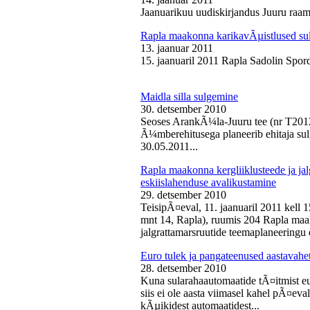
Jaanuarikuu uudiskirjandus Juuru raam
Rapla maakonna karikavÃµistlused sul
13. jaanuar 2011
15. jaanuaril 2011 Rapla Sadolin Spord
Maidla silla sulgemine
30. detsember 2010
Seoses ArankÃ¼la-Juuru tee (nr T2012
Ã¼mberehitusega planeerib ehitaja sul
30.05.2011...
Rapla maakonna kergliiklusteede ja ja
eskiislahenduse avalikustamine
29. detsember 2010
TeisipÃ¤eval, 11. jaanuaril 2011 kell 
mnt 14, Rapla), ruumis 204 Rapla maak
jalgrattamarsruutide teemaplaneeringu e
Euro tulek ja pangateenused aastavahe
28. detsember 2010
Kuna sularahaautomaatide tÃ¤itmist eu
siis ei ole aasta viimasel kahel pÃ¤ev
kÃµikidest automaatidest...