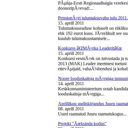
PÃµhja-Eesti Regionaalhaigla vereke
doonoripÃ¤evad:...
PensionÃ¤ri tulumaksuvaba tulu 2011. 
15. aprill 2011
Tulumaksuseaduse kohaselt on riikliku
ehk 192 eurot kuus. JÃ¤relikult see os
kuulub tulumaksustamisele...
Konkurss â€žMÃ¤rka Leaderitâ€œ
15. aprill 2011
Konkursi eesmÃ¤rk on tutvustada ja t
2013 (MAK) Leader meetmest toetust s
ettevÃµtjaid, vabaÃ¼hendusi ja kohali
Noore looduskaitsja mÃ¤rgiga tunnus
14. aprill 2011
Keskkonnaministeerium ootab kandidaa
looduskaitsja mÃ¤rgiga...
Aprillikuu uudiskirjandus Juuru raam
08. aprill 2011
Uued raamatud Juuru raamatukogus...
Projekt "Ãœksinda kodus"