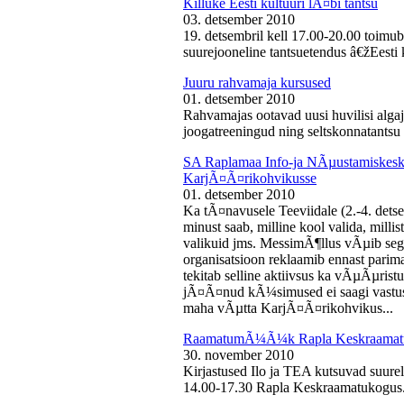
Killuke Eesti kultuuri lÃ¤bi tantsu
03. detsember 2010
19. detsembril kell 17.00-20.00 toimu
suurejooneline tantsuetendus â€žEesti 
Juuru rahvamaja kursused
01. detsember 2010
Rahvamajas ootavad uusi huvilisi algaj
joogatreeningud ning seltskonnatantsu 
SA Raplamaa Info-ja NÃµustamiskesku
KarjÃ¤Ã¤rikohvikusse
01. detsember 2010
Ka tÃ¤navusele Teeviidale (2.-4. det
minust saab, milline kool valida, milli
valikuid jms. MessimÃ¶llus vÃµib sega
organisatsioon reklaamib ennast parima
tekitab selline aktiivsus ka vÃµÃµris
jÃ¤Ã¤nud kÃ¼simused ei saagi vastust
maha vÃµtta KarjÃ¤Ã¤rikohvikus...
RaamatumÃ¼Ã¼k Rapla Keskraamat
30. november 2010
Kirjastused Ilo ja TEA kutsuvad suur
14.00-17.30 Rapla Keskraamatukogus.