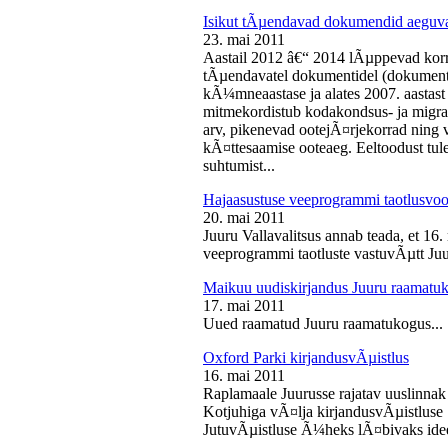
Isikut tÃµendavad dokumendid aeguv
23. mai 2011
Aastail 2012 â€“ 2014 lÃµppevad korra
tÃµendavatel dokumentidel (dokument),
kÃ¼mneaastase ja alates 2007. aastast 
mitmekordistub kodakondsus- ja migra
arv, pikenevad ootejÃ¤rjekorrad ning
kÃ¤ttesaamise ooteaeg. Eeltoodust tul
suhtumist...
Hajaasustuse veeprogrammi taotlusvoo
20. mai 2011
Juuru Vallavalitsus annab teada, et 16.
veeprogrammi taotluste vastuvÃµtt Juur
Maikuu uudiskirjandus Juuru raamatu
17. mai 2011
Uued raamatud Juuru raamatukogus...
Oxford Parki kirjandusvÃµistlus
16. mai 2011
Raplamaale Juurusse rajatav uuslinnak
Kotjuhiga vÃ¤lja kirjandusvÃµistluse 
JutuvÃµistluse Ã¼heks lÃ¤bivaks idee