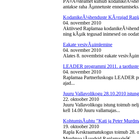
PÃ¤Ã¤steamet kutsub kodanikeÃ¼hendu
antakse raha Ãµnnetuste ennetamiseks.
KodanikeÃ¼henduste KÃ¤rajad Rapl
04. november 2010
Aktiivsed Raplamaa kodanikeÃ¼hendust
ning kÃµik tegusad inimesed on ooda
Eakate vesivÃµimlemine
04. november 2010
Alates 8. novembrist eakate vesivÃµiml
LEADER programmi 2011. a taotluste
04. november 2010
Raplamaa Partnerluskogu LEADER pro
ajad...
Juuru Vallavolikogu 28.10.2010 istung
22. oktoober 2010
Juuru Vallavolikogu istung toimub nel
kell 14.00 Juuru vallamajas...
KohtumisÃµhtu "Kati ja Peter Murdm
19. oktoober 2010
Rapla Keskraamatukogus toimub 28. o
Murdmaa jÃµudsid Raplamaaleâ€...