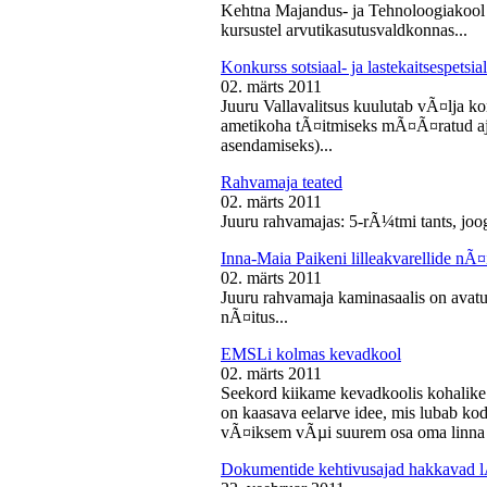
Kehtna Majandus- ja Tehnoloogiakool k
kursustel arvutikasutusvaldkonnas...
Konkurss sotsiaal- ja lastekaitsespetsia
02. märts 2011
Juuru Vallavalitsus kuulutab vÃ¤lja konk
ametikoha tÃ¤itmiseks mÃ¤Ã¤ratud aja
asendamiseks)...
Rahvamaja teated
02. märts 2011
Juuru rahvamajas: 5-rÃ¼tmi tants, joog
Inna-Maia Paikeni lilleakvarellide nÃ¤
02. märts 2011
Juuru rahvamaja kaminasaalis on avatud
nÃ¤itus...
EMSLi kolmas kevadkool
02. märts 2011
Seekord kiikame kevadkoolis kohalike
on kaasava eelarve idee, mis lubab koda
vÃ¤iksem vÃµi suurem osa oma linna v
Dokumentide kehtivusajad hakkavad