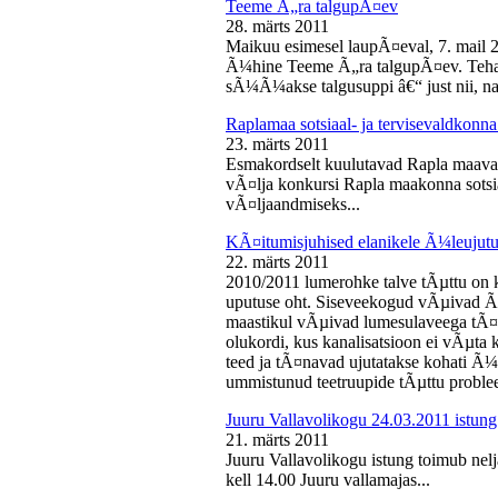
Teeme Ã„ra talgupÃ¤ev
28. märts 2011
Maikuu esimesel laupÃ¤eval, 7. mail 
Ã¼hine Teeme Ã„ra talgupÃ¤ev. Teha
sÃ¼Ã¼akse talgusuppi â€“ just nii, na
Raplamaa sotsiaal- ja tervisevaldkonn
23. märts 2011
Esmakordselt kuulutavad Rapla maav
vÃ¤lja konkursi Rapla maakonna sotsia
vÃ¤ljaandmiseks...
KÃ¤itumisjuhised elanikele Ã¼leujutu
22. märts 2011
2010/2011 lumerohke talve tÃµttu on k
uputuse oht. Siseveekogud vÃµivad Ã
maastikul vÃµivad lumesulaveega tÃ¤i
olukordi, kus kanalisatsioon ei vÃµta 
teed ja tÃ¤navad ujutatakse kohati Ã¼
ummistunud teetruupide tÃµttu proble
Juuru Vallavolikogu 24.03.2011 istung
21. märts 2011
Juuru Vallavolikogu istung toimub nel
kell 14.00 Juuru vallamajas...