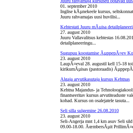
Juuru rahvamaja kursused ootavad uusi
01. september 2010
Inglise kÃµnekeele kursus, seltskonn
Juuru rahvamajas uusi huvilisi...
Kehtestati Juuru mÃµisa detailplaneer
27. august 2010
Juuru Vallavalitsus kehtestas 16.08.2
detailplaneeringu...
Sugupuu koostamise ÃµppepÃ¤ev Ko
23. august 2010
LaupÃ¤eval 28. augustil kell 15-18 
kirikumÃµisas (pastoraadis) ÃµppepÃ
Algaja arvutikasutaja kursus Kehtnas
23. august 2010
Kehtna Majandus- ja Tehnoloogiakooli
finantseeritav kursus arvutiteaduste 
kohad. Kursus on osalejatele tasuta...
Seli silla sulgemine 26.08.2010
23. august 2010
Seli-Angerja mnt 1,4 km asuv Seli sild
09.00-18.00. ÃœmbersÃµit PrillimÃ¤e