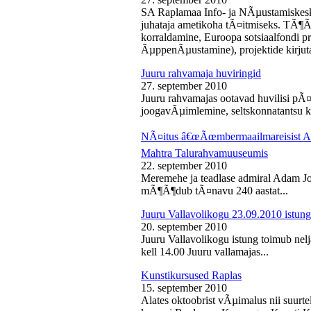
SA Raplamaa Info- ja NÃµustamiskesk
juhataja ametikoha tÃ¤itmiseks. TÃ¶Ã
korraldamine, Euroopa sotsiaalfondi p
ÃµppenÃµustamine), projektide kirjuta
Juuru rahvamaja huviringid
27. september 2010
Juuru rahvamajas ootavad huvilisi pÃ¤r
joogavÃµimlemine, seltskonnatantsu ku
NÃ¤itus â€œÃœmbermaailmareisist Ada
Mahtra Talurahvamuuseumis
22. september 2010
Meremehe ja teadlase admiral Adam J
mÃ¶Ã¶dub tÃ¤navu 240 aastat...
Juuru Vallavolikogu 23.09.2010 istung
20. september 2010
Juuru Vallavolikogu istung toimub nel
kell 14.00 Juuru vallamajas...
Kunstikursused Raplas
15. september 2010
Alates oktoobrist vÃµimalus nii suurte