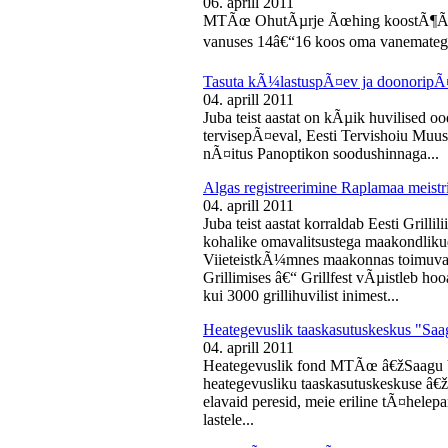
06. aprill 2011
MTÃœ OhutÃµrje Ãœhing koostÃ¶Ã¶s
vanuses 14â€“16 koos oma vanematega
Tasuta kÃ¼lastuspÃ¤ev ja doonoripÃ
04. aprill 2011
Juba teist aastat on kÃµik huvilised oo
tervisepÃ¤eval, Eesti Tervishoiu Muu
nÃ¤itus Panoptikon soodushinnaga...
Algas registreerimine Raplamaa meistri
04. aprill 2011
Juba teist aastat korraldab Eesti Gril
kohalike omavalitsustega maakondliku
ViieteistkÃ¼mnes maakonnas toimuval 
Grillimises â€“ Grillfest vÃµistleb h
kui 3000 grillihuvilist inimest...
Heategevuslik taaskasutuskeskus "Saa
04. aprill 2011
Heategevuslik fond MTÃœ â€žSaagu 
heategevusliku taaskasutuskeskuse â
elavaid peresid, meie eriline tÃ¤helep
lastele...