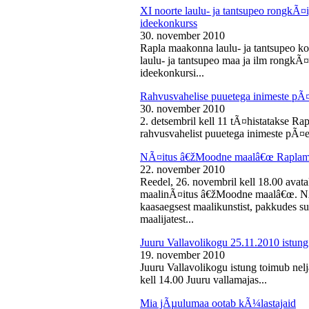
XI noorte laulu- ja tantsupeo rongkÃ
ideekonkurss
30. november 2010
Rapla maakonna laulu- ja tantsupeo ko
laulu- ja tantsupeo maa ja ilm rongk
ideekonkursi...
Rahvusvahelise puuetega inimeste pÃ
30. november 2010
2. detsembril kell 11 tÃ¤histatakse Ra
rahvusvahelist puuetega inimeste pÃ¤e
NÃ¤itus â€žMoodne maalâ€œ Raplama
22. november 2010
Reedel, 26. novembril kell 18.00 ava
maalinÃ¤itus â€žMoodne maalâ€œ. NÃ¤
kaasaegsest maalikunstist, pakkudes sub
maalijatest...
Juuru Vallavolikogu 25.11.2010 istung
19. november 2010
Juuru Vallavolikogu istung toimub nel
kell 14.00 Juuru vallamajas...
Mia jÃµulumaa ootab kÃ¼lastajaid