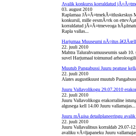
Avalik konkurss korraldatud jÃ¤Ã¤tm
03. august 2010
Raplamaa JÃ¤Ã¤tmekÃ¤itluskeskus M
konkursil, mille eesmÃ¤rk on ettevÃµ
korraldatud jÃ¤Ã¤tmeveoga hÃµlmatu
Rapla vallas...
Harjumaa Muuseumi nÃ¤itus â€žÃœll
22. juuli 2010
Mahtra Talurahvamuuseumis saab 10. s
suvel Harjumaal toimunud arheoloogilis
Muutub Pangabussi Juuru peatuse kell
22. juuli 2010
Alates augustikuust muutub Pangabussi
Juuru Vallavolikogu 29.07.2010 erakor
22. juuli 2010
Juuru Vallavolikogu erakorraline istun
algusega kell 14.00 Juuru vallamajas...
Juuru mÃµisa detailplaneeringu avali
22. juuli 2010
Juuru Vallavalitsus korraldab 29.07-1
avaliku vÃ¤ljapaneku Juuru vallamajas