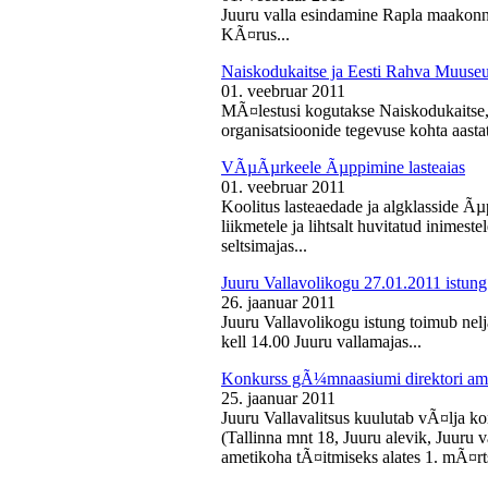
Juuru valla esindamine Rapla maakon
KÃ¤rus...
Naiskodukaitse ja Eesti Rahva Muus
01. veebruar 2011
MÃ¤lestusi kogutakse Naiskodukaitse
organisatsioonide tegevuse kohta aasta
VÃµÃµrkeele Ãµppimine lasteaias
01. veebruar 2011
Koolitus lasteaedade ja algklasside Ãµp
liikmetele ja lihtsalt huvitatud inimest
seltsimajas...
Juuru Vallavolikogu 27.01.2011 istung
26. jaanuar 2011
Juuru Vallavolikogu istung toimub nelj
kell 14.00 Juuru vallamajas...
Konkurss gÃ¼mnaasiumi direktori am
25. jaanuar 2011
Juuru Vallavalitsus kuulutab vÃ¤lja 
(Tallinna mnt 18, Juuru alevik, Juu
ametikoha tÃ¤itmiseks alates 1. mÃ¤rts