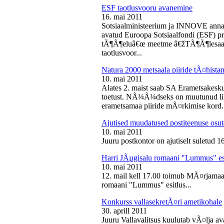
ESF taotlusvooru avanemine
16. mai 2011
Sotsiaalministeerium ja INNOVE annava
avatud Euroopa Sotsiaalfondi (ESF) pri
tÃ¶Ã¶eluâ€œ meetme â€žTÃ¶Ã¶lesaam
taotlusvoor...
Natura 2000 metsaala piiride tÃ¤hist
10. mai 2011
Alates 2. maist saab SA Erametsakesk
toetust. NÃ¼Ã¼dseks on muutunud liht
erametsamaa piiride mÃ¤rkimise kord.
Ajutised muudatused postiteenuse osut
10. mai 2011
Juuru postkontor on ajutiselt suletud 1
Harri JÃµgisalu romaani "Lummus" es
10. mai 2011
12. mail kell 17.00 toimub MÃ¤rjamaa 
romaani "Lummus" esitlus...
Konkurss vallasekretÃ¤ri ametikohale
30. aprill 2011
Juuru Vallavalitsus kuulutab vÃ¤lja av