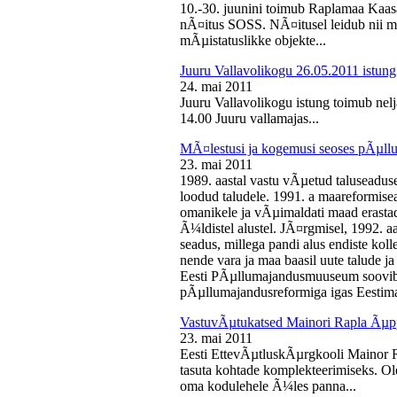
10.-30. juunini toimub Raplamaa Kaas
nÃ¤itus SOSS. NÃ¤itusel leidub nii ma
mÃµistatuslikke objekte...
Juuru Vallavolikogu 26.05.2011 istung
24. mai 2011
Juuru Vallavolikogu istung toimub nelj
14.00 Juuru vallamajas...
MÃ¤lestusi ja kogemusi seoses pÃµll
23. mai 2011
1989. aastal vastu vÃµetud taluseaduse
loodud taludele. 1991. a maareformise
omanikele ja vÃµimaldati maad erasta
Ã¼ldistel alustel. JÃ¤rgmisel, 1992. 
seadus, millega pandi alus endiste kolle
nende vara ja maa baasil uute talude 
Eesti PÃµllumajandusmuuseum soovib 
pÃµllumajandusreformiga igas Eestima
VastuvÃµtukatsed Mainori Rapla Ãµpp
23. mai 2011
Eesti EttevÃµtluskÃµrgkooli Mainor 
tasuta kohtade komplekteerimiseks. Ol
oma kodulehele Ã¼les panna...