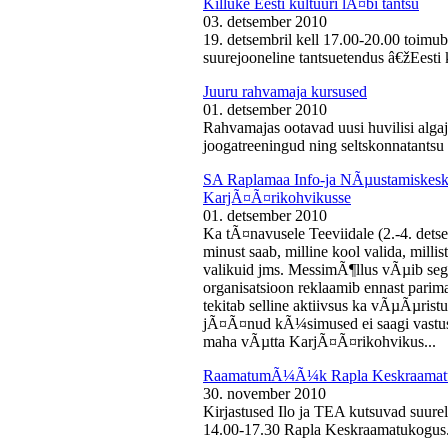
Killuke Eesti kultuuri lÃ¤bi tantsu
03. detsember 2010
19. detsembril kell 17.00-20.00 toimu
suurejooneline tantsuetendus â€žEesti 
Juuru rahvamaja kursused
01. detsember 2010
Rahvamajas ootavad uusi huvilisi algaj
joogatreeningud ning seltskonnatantsu 
SA Raplamaa Info-ja NÃµustamiskesku
KarjÃ¤Ã¤rikohvikusse
01. detsember 2010
Ka tÃ¤navusele Teeviidale (2.-4. det
minust saab, milline kool valida, milli
valikuid jms. MessimÃ¶llus vÃµib sega
organisatsioon reklaamib ennast parima
tekitab selline aktiivsus ka vÃµÃµris
jÃ¤Ã¤nud kÃ¼simused ei saagi vastust
maha vÃµtta KarjÃ¤Ã¤rikohvikus...
RaamatumÃ¼Ã¼k Rapla Keskraamat
30. november 2010
Kirjastused Ilo ja TEA kutsuvad suur
14.00-17.30 Rapla Keskraamatukogus.