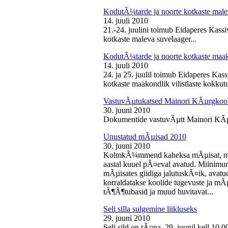
KodutÃ¼tarde ja noorte kotkaste male
14. juuli 2010
21.-24. juulini toimub Eidaperes Kas
kotkaste maleva suvelaager...
KodutÃ¼tarde ja noorte kotkaste maako
14. juuli 2010
24. ja 25. juulil toimub Eidaperes Ka
kotkaste maakondlik vilistlaste kokkutu
VastuvÃµtukatsed Mainori KÃµrgkool
30. juuni 2010
Dokumentide vastuvÃµtt Mainori KÃµ
Unustatud mÃµisad 2010
30. juuni 2010
KolmkÃ¼mmend kaheksa mÃµisat, mille
aastal kuuel pÃ¤eval avatud. Miinimu
mÃµisates giidiga jalutuskÃ¤ik, avatu
korraldatakse koolide tugevuste ja mÃ
tÃ¶Ã¶tubasid ja muud huvitavat...
Seli silla sulgemine liikluseks
29. juuni 2010
Seli sild on tÃ¤na, 29. juunil kell 10.0