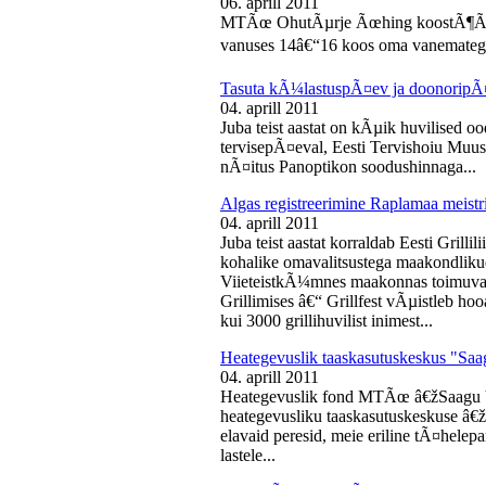
06. aprill 2011
MTÃœ OhutÃµrje Ãœhing koostÃ¶Ã¶s
vanuses 14â€“16 koos oma vanematega
Tasuta kÃ¼lastuspÃ¤ev ja doonoripÃ
04. aprill 2011
Juba teist aastat on kÃµik huvilised oo
tervisepÃ¤eval, Eesti Tervishoiu Muu
nÃ¤itus Panoptikon soodushinnaga...
Algas registreerimine Raplamaa meistri
04. aprill 2011
Juba teist aastat korraldab Eesti Gril
kohalike omavalitsustega maakondliku
ViieteistkÃ¼mnes maakonnas toimuval 
Grillimises â€“ Grillfest vÃµistleb h
kui 3000 grillihuvilist inimest...
Heategevuslik taaskasutuskeskus "Saa
04. aprill 2011
Heategevuslik fond MTÃœ â€žSaagu 
heategevusliku taaskasutuskeskuse â
elavaid peresid, meie eriline tÃ¤helep
lastele...