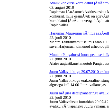
Avalik konkurss korraldatud jÃ¤Ã¤tm
03. august 2010
Raplamaa JÃ¤Ã¤tmekÃ¤itluskeskus M
konkursil, mille eesmÃ¤rk on ettevÃµ
korraldatud jÃ¤Ã¤tmeveoga hÃµlmatu
Rapla vallas...
Harjumaa Muuseumi nÃ¤itus â€žÃœll
22. juuli 2010
Mahtra Talurahvamuuseumis saab 10. s
suvel Harjumaal toimunud arheoloogilis
Muutub Pangabussi Juuru peatuse kell
22. juuli 2010
Alates augustikuust muutub Pangabussi
Juuru Vallavolikogu 29.07.2010 erakor
22. juuli 2010
Juuru Vallavolikogu erakorraline istun
algusega kell 14.00 Juuru vallamajas...
Juuru mÃµisa detailplaneeringu avali
22. juuli 2010
Juuru Vallavalitsus korraldab 29.07-1
avaliku vÃ¤ljapaneku Juuru vallamajas