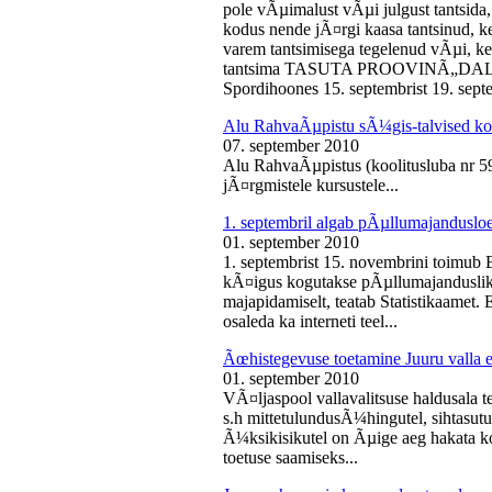
pole vÃµimalust vÃµi julgust tantsida,
kodus nende jÃ¤rgi kaasa tantsinud, kel
varem tantsimisega tegelenud vÃµi, k
tantsima TASUTA PROOVINÃ„DALA! 
Spordihoones 15. septembrist 19. septe
Alu RahvaÃµpistu sÃ¼gis-talvised ko
07. september 2010
Alu RahvaÃµpistus (koolitusluba nr 
jÃ¤rgmistele kursustele...
1. septembril algab pÃµllumajanduslo
01. september 2010
1. septembrist 15. novembrini toimub 
kÃ¤igus kogutakse pÃµllumajandusliku
majapidamiselt, teatab Statistikaamet
osaleda ka interneti teel...
Ãœhistegevuse toetamine Juuru valla e
01. september 2010
VÃ¤ljaspool vallavalitsuse haldusala te
s.h mittetulundusÃ¼hingutel, sihtasutus
Ã¼ksikisikutel on Ãµige aeg hakata ko
toetuse saamiseks...