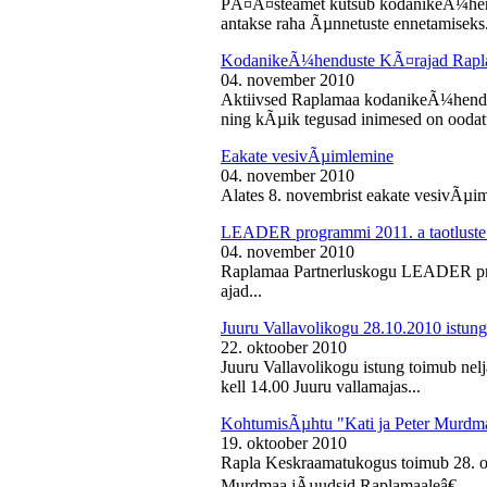
PÃ¤Ã¤steamet kutsub kodanikeÃ¼hendu
antakse raha Ãµnnetuste ennetamiseks.
KodanikeÃ¼henduste KÃ¤rajad Rapl
04. november 2010
Aktiivsed Raplamaa kodanikeÃ¼hendust
ning kÃµik tegusad inimesed on ooda
Eakate vesivÃµimlemine
04. november 2010
Alates 8. novembrist eakate vesivÃµiml
LEADER programmi 2011. a taotluste
04. november 2010
Raplamaa Partnerluskogu LEADER pro
ajad...
Juuru Vallavolikogu 28.10.2010 istung
22. oktoober 2010
Juuru Vallavolikogu istung toimub nel
kell 14.00 Juuru vallamajas...
KohtumisÃµhtu "Kati ja Peter Murdm
19. oktoober 2010
Rapla Keskraamatukogus toimub 28. o
Murdmaa jÃµudsid Raplamaaleâ€...