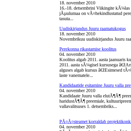
18. november 2010
16.-18. detsembrini Viikingite kÃ¼la
jÃµulumaa on vÃ¤hekindlustatud perede
tasuta...
Uudiskirjandus Juuru raamatukogus
18. november 2010
Novembrikuu uudiskirjandus Juuru ra
Perekonna rikastamise koolitus
04. november 2010
Koolitus algab 2011. aasta jaanuaris
2011. aasta sÃ¼gisel kursusega â€žAr
alguses algab kursus â€žEsimesed tÃ¤
laste vanematele...
Kandidaatide esitamine Juuru valla 
04. november 2010
Kandidaate Juuru valla elutÃ¶Ã¶ preem
haridustÃ¶Ã¶ preemiale, kultuuripreem
vallavalitsuses 1. detsembriks...
PÃ¤Ã¤steamet korraldab projektikonk
04. november 2010