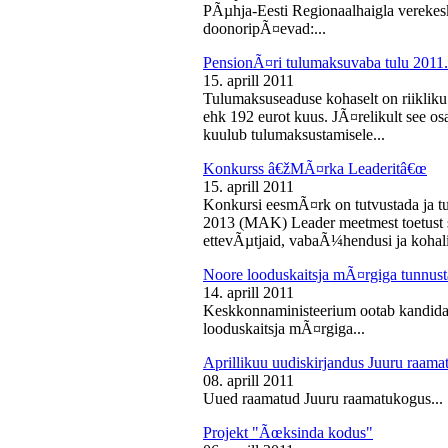
PÃµhja-Eesti Regionaalhaigla vereke
doonoripÃ¤evad:...
PensionÃ¤ri tulumaksuvaba tulu 2011. 
15. aprill 2011
Tulumaksuseaduse kohaselt on riikliku
ehk 192 eurot kuus. JÃ¤relikult see os
kuulub tulumaksustamisele...
Konkurss â€žMÃ¤rka Leaderitâ€œ
15. aprill 2011
Konkursi eesmÃ¤rk on tutvustada ja t
2013 (MAK) Leader meetmest toetust s
ettevÃµtjaid, vabaÃ¼hendusi ja kohali
Noore looduskaitsja mÃ¤rgiga tunnus
14. aprill 2011
Keskkonnaministeerium ootab kandidaa
looduskaitsja mÃ¤rgiga...
Aprillikuu uudiskirjandus Juuru raam
08. aprill 2011
Uued raamatud Juuru raamatukogus...
Projekt "Ãœksinda kodus"