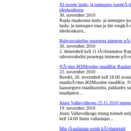
XI noorte laulu- ja tantsupeo rongkÃ
ideekonkurss
30. november 2010
Rapla maakonna laulu- ja tantsupeo ko
laulu- ja tantsupeo maa ja ilm rongk
ideekonkursi...
Rahvusvahelise puuetega inimeste pÃ
30. november 2010
2. detsembril kell 11 tÃ¤histatakse Ra
rahvusvahelist puuetega inimeste pÃ¤e
NÃ¤itus â€žMoodne maalâ€œ Raplama
22. november 2010
Reedel, 26. novembril kell 18.00 ava
maalinÃ¤itus â€žMoodne maalâ€œ. NÃ¤
kaasaegsest maalikunstist, pakkudes sub
maalijatest...
Juuru Vallavolikogu 25.11.2010 istung
19. november 2010
Juuru Vallavolikogu istung toimub nel
kell 14.00 Juuru vallamajas...
Mia jÃµulumaa ootab kÃ¼lastajaid