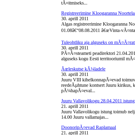
tÃ¤itmiseks...
Registreerimine Kloogaranna Noortela
30. aprill 2011
Algas registreerimine Kloogaranna Noo
01.08â€“08.08.2011 â€œVinta-vÃ¤ntaâ€
Tuleohtliku aja alguseks on mÃ¤Ã¤ra
30. aprill 2011
PÃ¤Ã¤steameti peadirektori 21.04.2011
alguseks kogu Eesti territooriumil mÃ¤
Ãœleskutse kÃ¼ladele
30. aprill 2011
Juuru VIII kihelkonnapÃ¤evad toimuvad
reedeÃµhtune kontsert Juuru kirikus
pÃ¼hapÃ¤eval...
Juuru Vallavolikogu 28.04.2011 istung
21. aprill 2011
Juuru Vallavolikogu istung toimub nelja
14.00 Juuru vallamajas...
DoonoripÃ¤evad Raplamaal
21. aprill 2011