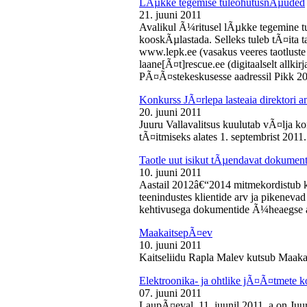
LÃµkke tegemise tuleohutusnÃµuded
21. juuni 2011
Avalikul Ã¼ritusel lÃµkke tegemine t
kooskÃµlastada. Selleks tuleb tÃ¤ita tao
www.lepk.ee (vasakus veeres taotluste a
laane[Ã¤t]rescue.ee (digitaalselt allk
PÃ¤Ã¤stekeskusesse aadressil Pikk 2
Konkurss JÃ¤rlepa lasteaia direktori a
20. juuni 2011
Juuru Vallavalitsus kuulutab vÃ¤lja ko
tÃ¤itmiseks alates 1. septembrist 2011.
Taotle uut isikut tÃµendavat dokumenti
10. juuni 2011
Aastail 2012â€“2014 mitmekordistub 
teenindustes klientide arv ja pikenevad
kehtivusega dokumentide Ã¼heaegse a
MaakaitsepÃ¤ev
10. juuni 2011
Kaitseliidu Rapla Malev kutsub Maakai
Elektroonika- ja ohtlike jÃ¤Ã¤tmete 
07. juuni 2011
LaupÃ¤eval, 11. juunil 2011. a on Juu