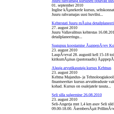
Juuru rahvamaja kursused ootavad uusi
01. september 2010
Inglise kÃµnekeele kursus, seltskonn
Juuru rahvamajas uusi huvilisi...
Kehtestati Juuru mÃµisa detailplaneer
27. august 2010
Juuru Vallavalitsus kehtestas 16.08.2
detailplaneeringu...
Sugupuu koostamise ÃµppepÃ¤ev Ko
23. august 2010
LaupÃ¤eval 28. augustil kell 15-18 
kirikumÃµisas (pastoraadis) ÃµppepÃ
Algaja arvutikasutaja kursus Kehtnas
23. august 2010
Kehtna Majandus- ja Tehnoloogiakooli
finantseeritav kursus arvutiteaduste 
kohad. Kursus on osalejatele tasuta...
Seli silla sulgemine 26.08.2010
23. august 2010
Seli-Angerja mnt 1,4 km asuv Seli sild
09.00-18.00. ÃœmbersÃµit PrillimÃ¤e