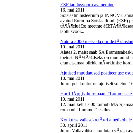
ESF taotlusvooru avanemine
16. mai 2011
Sotsiaalministeerium ja INNOVE annava
avatud Euroopa Sotsiaalfondi (ESF) pri
tÃ¶Ã¶eluâ€œ meetme â€žTÃ¶Ã¶lesaam
taotlusvoor...
Natura 2000 metsaala piiride tÃ¤hist
10. mai 2011
Alates 2. maist saab SA Erametsakesk
toetust. NÃ¼Ã¼dseks on muutunud liht
erametsamaa piiride mÃ¤rkimise kord.
Ajutised muudatused postiteenuse osut
10. mai 2011
Juuru postkontor on ajutiselt suletud 1
Harri JÃµgisalu romaani "Lummus" es
10. mai 2011
12. mail kell 17.00 toimub MÃ¤rjamaa 
romaani "Lummus" esitlus...
Konkurss vallasekretÃ¤ri ametikohale
30. aprill 2011
Juuru Vallavalitsus kuulutab vÃ¤lja av