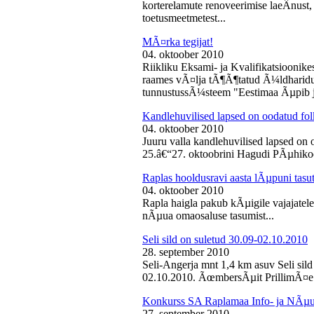
korterelamute renoveerimise laeÂ­nust,
toetusmeetmetest...
MÃ¤rka tegijat!
04. oktoober 2010
Riikliku Eksami- ja Kvalifikatsiooni
raames vÃ¤lja tÃ¶Ã¶tatud Ã¼ldharidus
tunnustussÃ¼steem "Eestimaa Ãµpib j
Kandlehuvilised lapsed on oodatud fo
04. oktoober 2010
Juuru valla kandlehuvilised lapsed on
25.â€“27. oktoobrini Hagudi PÃµhikool
Raplas hooldusravi aasta lÃµpuni tasu
04. oktoober 2010
Rapla haigla pakub kÃµigile vajajatel
nÃµua omaosaluse tasumist...
Seli sild on suletud 30.09-02.10.2010
28. september 2010
Seli-Angerja mnt 1,4 km asuv Seli sil
02.10.2010. ÃœmbersÃµit PrillimÃ¤e 
Konkurss SA Raplamaa Info- ja NÃµus
27. september 2010