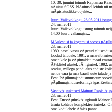
10.-30. juunini toimub Raplamaa Kaas
nÃ¤itus SOSS. NÃ¤itusel leidub nii ma
mÃµistatuslikke objekte...
Juuru Vallavolikogu 26.05.2011 istung
24. mai 2011
Juuru Vallavolikogu istung toimub nelj
14.00 Juuru vallamajas...
MÃ¤lestusi ja kogemusi seoses pÃµll
23. mai 2011
1989. aastal vastu vÃµetud taluseaduse
loodud taludele. 1991. a maareformise
omanikele ja vÃµimaldati maad erasta
Ã¼ldistel alustel. JÃ¤rgmisel, 1992. 
seadus, millega pandi alus endiste kolle
nende vara ja maa baasil uute talude 
Eesti PÃµllumajandusmuuseum soovib 
pÃµllumajandusreformiga igas Eestima
VastuvÃµtukatsed Mainori Rapla Ãµpp
23. mai 2011
Eesti EttevÃµtluskÃµrgkooli Mainor 
tasuta kohtade komplekteerimiseks. Ol
oma kodulehele Ã¼les panna...