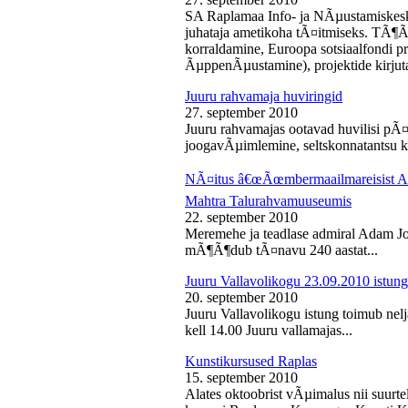
SA Raplamaa Info- ja NÃµustamiskesk
juhataja ametikoha tÃ¤itmiseks. TÃ¶Ã
korraldamine, Euroopa sotsiaalfondi p
ÃµppenÃµustamine), projektide kirjuta
Juuru rahvamaja huviringid
27. september 2010
Juuru rahvamajas ootavad huvilisi pÃ¤r
joogavÃµimlemine, seltskonnatantsu ku
NÃ¤itus â€œÃœmbermaailmareisist Ada
Mahtra Talurahvamuuseumis
22. september 2010
Meremehe ja teadlase admiral Adam J
mÃ¶Ã¶dub tÃ¤navu 240 aastat...
Juuru Vallavolikogu 23.09.2010 istung
20. september 2010
Juuru Vallavolikogu istung toimub nel
kell 14.00 Juuru vallamajas...
Kunstikursused Raplas
15. september 2010
Alates oktoobrist vÃµimalus nii suurte