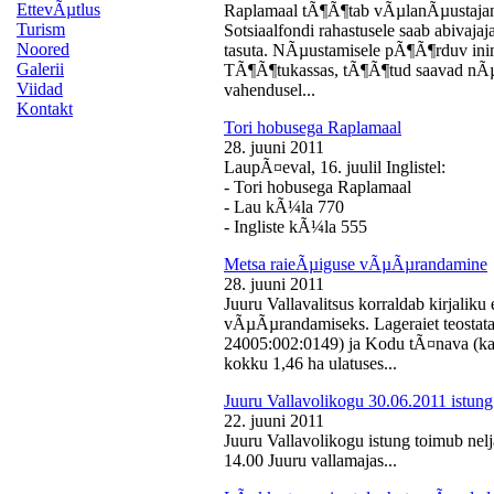
EttevÃµtlus
Raplamaal tÃ¶Ã¶tab vÃµlanÃµustajan
Turism
Sotsiaalfondi rahastusele saab abivaj
Noored
tasuta. NÃµustamisele pÃ¶Ã¶rduv inime
Galerii
TÃ¶Ã¶tukassas, tÃ¶Ã¶tud saavad nÃµ
Viidad
vahendusel...
Kontakt
Tori hobusega Raplamaal
28. juuni 2011
LaupÃ¤eval, 16. juulil Inglistel:
- Tori hobusega Raplamaal
- Lau kÃ¼la 770
- Ingliste kÃ¼la 555
Metsa raieÃµiguse vÃµÃµrandamine
28. juuni 2011
Juuru Vallavalitsus korraldab kirjali
vÃµÃµrandamiseks. Lageraiet teostata
24005:002:0149) ja Kodu tÃ¤nava (k
kokku 1,46 ha ulatuses...
Juuru Vallavolikogu 30.06.2011 istung
22. juuni 2011
Juuru Vallavolikogu istung toimub nelj
14.00 Juuru vallamajas...