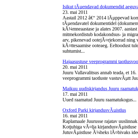
Isikut tÃµendavad dokumendid aeguv
23. mai 2011
Aastail 2012 â€“ 2014 lÃµppevad korra
tÃµendavatel dokumentidel (dokument),
kÃ¼mneaastase ja alates 2007. aastast 
mitmekordistub kodakondsus- ja migra
arv, pikenevad ootejÃ¤rjekorrad ning
kÃ¤ttesaamise ooteaeg. Eeltoodust tul
suhtumist...
Hajaasustuse veeprogrammi taotlusvoo
20. mai 2011
Juuru Vallavalitsus annab teada, et 16.
veeprogrammi taotluste vastuvÃµtt Juur
Maikuu uudiskirjandus Juuru raamatu
17. mai 2011
Uued raamatud Juuru raamatukogus...
Oxford Parki kirjandusvÃµistlus
16. mai 2011
Raplamaale Juurusse rajatav uuslinnak
Kotjuhiga vÃ¤lja kirjandusvÃµistluse 
JutuvÃµistluse Ã¼heks lÃ¤bivaks idee