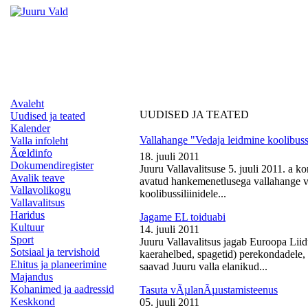
Avaleht
UUDISED JA TEATED
Uudised ja teated
Kalender
Vallahange "Vedaja leidmine koolibussi
Valla infoleht
Ãœldinfo
18. juuli 2011
Dokumendiregister
Juuru Vallavalitsuse 5. juuli 2011. a k
Avalik teave
avatud hankemenetlusega vallahange ve
Vallavolikogu
koolibussiliinidele...
Vallavalitsus
Haridus
Jagame EL toiduabi
Kultuur
14. juuli 2011
Sport
Juuru Vallavalitsus jagab Euroopa Liid
Sotsiaal ja tervishoid
kaerahelbed, spagetid) perekondadele, 
Ehitus ja planeerimine
saavad Juuru valla elanikud...
Majandus
Kohanimed ja aadressid
Tasuta vÃµlanÃµustamisteenus
Keskkond
05. juuli 2011