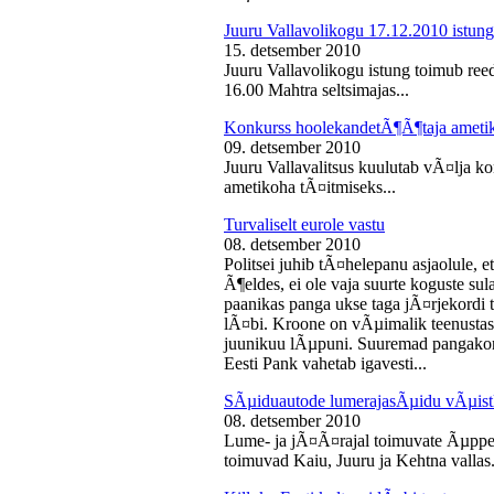
Juuru Vallavolikogu 17.12.2010 istung
15. detsember 2010
Juuru Vallavolikogu istung toimub reed
16.00 Mahtra seltsimajas...
Konkurss hoolekandetÃ¶Ã¶taja ameti
09. detsember 2010
Juuru Vallavalitsus kuulutab vÃ¤lja 
ametikoha tÃ¤itmiseks...
Turvaliselt eurole vastu
08. detsember 2010
Politsei juhib tÃ¤helepanu asjaolule, et
Ã¶eldes, ei ole vaja suurte koguste sul
paanikas panga ukse taga jÃ¤rjekord
lÃ¤bi. Kroone on vÃµimalik teenustas
juunikuu lÃµpuni. Suuremad pangakont
Eesti Pank vahetab igavesti...
SÃµiduautode lumerajasÃµidu vÃµist
08. detsember 2010
Lume- ja jÃ¤Ã¤rajal toimuvate Ãµppe
toimuvad Kaiu, Juuru ja Kehtna vallas.