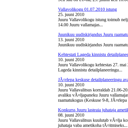
Vallavolikogu 01.07.2010 istung
25. juuni 2010
Juuru Vallavolikogu istung toimub nelj
14.00 Juuru vallamajas...
Juunikuu uudiskirjandus Juuru raamat
13. juuni 2010
Juunikuu uudiskirjandus Juuru raamatu
Kehtestati Lageda kinnistu detailplane
10. juuni 2010
Juuru Vallavolikogu kehtestas 27. ma
Lageda kinnistu detailplaneeringu...
JÃ¤rlepa keskuse detailplaneeringu av
10. juuni 2010
Juuru Vallavalitsus korraldab 21.06-2
avaliku vÃ¤ljapaneku Juuru vallamajas 
raamatukogus (Keskuse 9-8, JÃ¤rlepa 
Konkurss Juuru lasteaia juhataja ameti
08. juuni 2010
Juuru Vallavalitsus kuulutab vÃ¤lja ko
juhataja vaba ametikoha tÃ¤itmiseks...