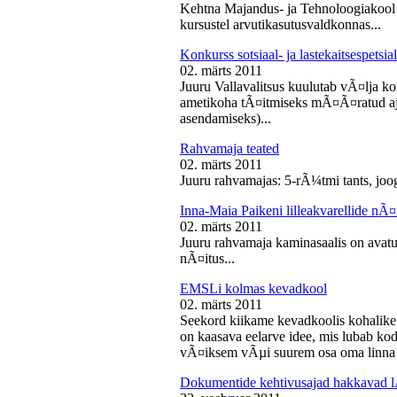
Kehtna Majandus- ja Tehnoloogiakool k
kursustel arvutikasutusvaldkonnas...
Konkurss sotsiaal- ja lastekaitsespetsia
02. märts 2011
Juuru Vallavalitsus kuulutab vÃ¤lja konk
ametikoha tÃ¤itmiseks mÃ¤Ã¤ratud aja
asendamiseks)...
Rahvamaja teated
02. märts 2011
Juuru rahvamajas: 5-rÃ¼tmi tants, joog
Inna-Maia Paikeni lilleakvarellide nÃ¤
02. märts 2011
Juuru rahvamaja kaminasaalis on avatud
nÃ¤itus...
EMSLi kolmas kevadkool
02. märts 2011
Seekord kiikame kevadkoolis kohalike
on kaasava eelarve idee, mis lubab koda
vÃ¤iksem vÃµi suurem osa oma linna v
Dokumentide kehtivusajad hakkavad