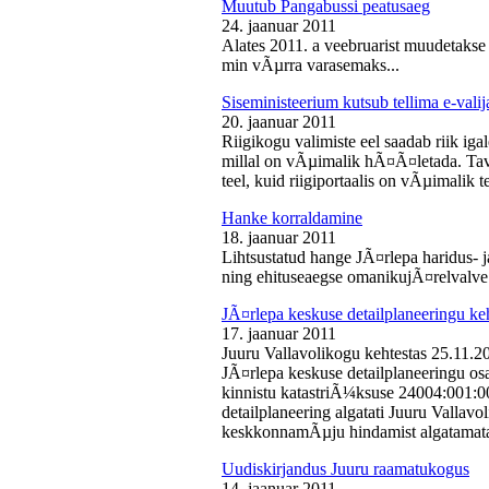
Muutub Pangabussi peatusaeg
24. jaanuar 2011
Alates 2011. a veebruarist muudetakse
min vÃµrra varasemaks...
Siseministeerium kutsub tellima e-valij
20. jaanuar 2011
Riigikogu valimiste eel saadab riik iga
millal on vÃµimalik hÃ¤Ã¤letada. Tava
teel, kuid riigiportaalis on vÃµimalik te
Hanke korraldamine
18. jaanuar 2011
Lihtsustatud hange JÃ¤rlepa haridus- j
ning ehituseaegse omanikujÃ¤relvalve t
JÃ¤rlepa keskuse detailplaneeringu ke
17. jaanuar 2011
Juuru Vallavolikogu kehtestas 25.11.
JÃ¤rlepa keskuse detailplaneeringu os
kinnistu katastriÃ¼ksuse 24004:001:
detailplaneering algatati Juuru Vallav
keskkonnamÃµju hindamist algatamata
Uudiskirjandus Juuru raamatukogus
14. jaanuar 2011