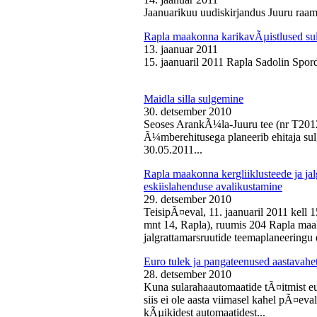
Jaanuarikuu uudiskirjandus Juuru raam
Rapla maakonna karikavÃµistlused sul
13. jaanuar 2011
15. jaanuaril 2011 Rapla Sadolin Spord
Maidla silla sulgemine
30. detsember 2010
Seoses ArankÃ¼la-Juuru tee (nr T2012
Ã¼mberehitusega planeerib ehitaja sul
30.05.2011...
Rapla maakonna kergliiklusteede ja ja
eskiislahenduse avalikustamine
29. detsember 2010
TeisipÃ¤eval, 11. jaanuaril 2011 kell 
mnt 14, Rapla), ruumis 204 Rapla maak
jalgrattamarsruutide teemaplaneeringu e
Euro tulek ja pangateenused aastavahe
28. detsember 2010
Kuna sularahaautomaatide tÃ¤itmist eu
siis ei ole aasta viimasel kahel pÃ¤ev
kÃµikidest automaatidest...