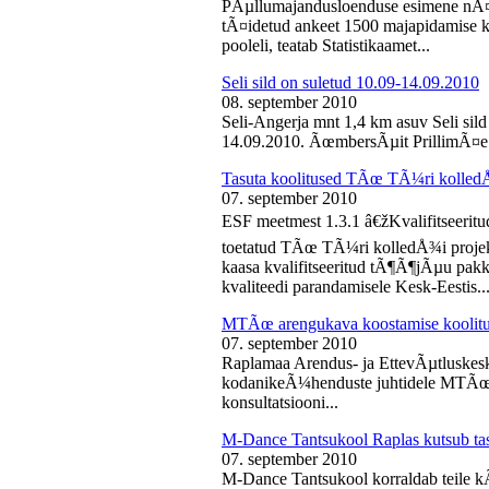
PÃµllumajandusloenduse esimene nÃ¤d
tÃ¤idetud ankeet 1500 majapidamise k
pooleli, teatab Statistikaamet...
Seli sild on suletud 10.09-14.09.2010
08. september 2010
Seli-Angerja mnt 1,4 km asuv Seli sil
14.09.2010. ÃœmbersÃµit PrillimÃ¤e 
Tasuta koolitused TÃœ TÃ¼ri kolled
07. september 2010
ESF meetmest 1.3.1 â€žKvalifitseeri
toetatud TÃœ TÃ¼ri kolledÅ¾i projek
kaasa kvalifitseeritud tÃ¶Ã¶jÃµu pak
kvaliteedi parandamisele Kesk-Eestis..
MTÃœ arengukava koostamise koolit
07. september 2010
Raplamaa Arendus- ja EttevÃµtluskes
kodanikeÃ¼henduste juhtidele MTÃœ a
konsultatsiooni...
M-Dance Tantsukool Raplas kutsub ta
07. september 2010
M-Dance Tantsukool korraldab teile kÃµ