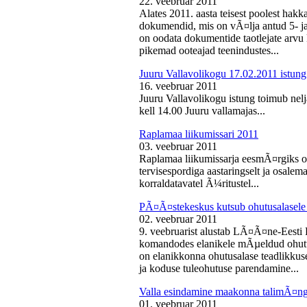
22. veebruar 2011
Alates 2011. aasta teisest poolest ha
dokumendid, mis on vÃ¤lja antud 5- ja 
on oodata dokumentide taotlejate arv
pikemad ooteajad teenindustes...
Juuru Vallavolikogu 17.02.2011 istung
16. veebruar 2011
Juuru Vallavolikogu istung toimub nelj
kell 14.00 Juuru vallamajas...
Raplamaa liikumissari 2011
03. veebruar 2011
Raplamaa liikumissarja eesmÃ¤rgiks on
tervisespordiga aastaringselt ja osale
korraldatavatel Ã¼ritustel...
PÃ¤Ã¤stekeskus kutsub ohutusalasele 
02. veebruar 2011
9. veebruarist alustab LÃ¤Ã¤ne-Eest
komandodes elanikele mÃµeldud ohutus
on elanikkonna ohutusalase teadlikkus
ja koduse tuleohutuse parendamine...
Valla esindamine maakonna talimÃ¤n
01. veebruar 2011