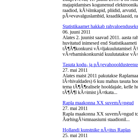
majapidamises kogunenud elektroonika-
raadiod, kÃ¼lmkapid, pliidid, arvutid,
pÃ¤evavalguslambid, kraadiklaasid, ra
Statistikaamet hakkab rahvaloendusek
06. juuni 2011
Alates 2. juunist saavad 2011. aasta r
huvitatud inimesed end Statistikaameti 
tÃ¶Ã¶konkursi vÃ¤ljakuulutamisel Ã
vÃ¤rbamiskonkursid kuulutatakse vÃ¤l
Tasuta kodu- ja pÃ¤evahoooldusteenus
27. mai 2011
Alates maist 2011 pakutakse Raplamaa
lÃ¤hivaldades) 6 kuu mahus tasuta hoo
tema tÃ¶Ã¶ealisele hooldajale, kelle 
tÃ¶Ã¶l kÃ¤imist jÃ¤tkata...
Rapla maakonna XX suvemÃ¤ngud
27. mai 2011
Rapla maakonna XX suvemÃ¤ngud toi
ÃœhisgÃ¼mnaasiumi staadionil...
Hollandi kunstnike nÃ¤itus Raplas
25. mai 2011