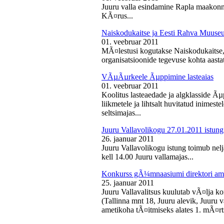
Juuru valla esindamine Rapla maakon
KÃ¤rus...
Naiskodukaitse ja Eesti Rahva Muus
01. veebruar 2011
MÃ¤lestusi kogutakse Naiskodukaitse
organisatsioonide tegevuse kohta aasta
VÃµÃµrkeele Ãµppimine lasteaias
01. veebruar 2011
Koolitus lasteaedade ja algklasside Ãµp
liikmetele ja lihtsalt huvitatud inimest
seltsimajas...
Juuru Vallavolikogu 27.01.2011 istung
26. jaanuar 2011
Juuru Vallavolikogu istung toimub nelj
kell 14.00 Juuru vallamajas...
Konkurss gÃ¼mnaasiumi direktori am
25. jaanuar 2011
Juuru Vallavalitsus kuulutab vÃ¤lja 
(Tallinna mnt 18, Juuru alevik, Juu
ametikoha tÃ¤itmiseks alates 1. mÃ¤rts