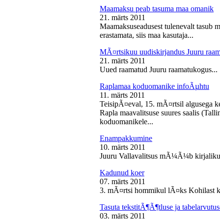
Maamaksu peab tasuma maa omanik
21. märts 2011
Maamaksuseadusest tulenevalt tasub 
erastamata, siis maa kasutaja...
MÃ¤rtsikuu uudiskirjandus Juuru raa
21. märts 2011
Uued raamatud Juuru raamatukogus...
Raplamaa koduomanike infoÃµhtu
11. märts 2011
TeisipÃ¤eval, 15. mÃ¤rtsil algusega k
Rapla maavalitsuse suures saalis (Tal
koduomanikele...
Enampakkumine
10. märts 2011
Juuru Vallavalitsus mÃ¼Ã¼b kirjaliku
Kadunud koer
07. märts 2011
3. mÃ¤rtsi hommikul lÃ¤ks Kohilast k
Tasuta tekstitÃ¶Ã¶tluse ja tabelarvu
03. märts 2011