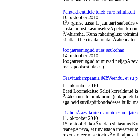
Pangaklientidele tuleb euro rahulikult
19. oktoober 2010
JÃ¤rgmise aasta 1. jaanuari saabudes 
aasta juunist kasutuselevÃµetud kroon
Ã¼hisraha. Kuna raharingluse toimimise
kindlasti hea teada, mida tÃ¤hendab e
Joogatreeningud uues asukohas
14. oktoober 2010
Joogatreeningud toimuvad neljapÃ¤evit
metsapoolsest uksest)...
Teavituskampaania â€žVeendu, et su pe
11. oktoober 2010
Eesti Loomakaitse Seltsi korraldatud
Ã¼les oma lemmikloomi (ehk pereliikm
aga neid suvilapiirkondadesse hulkuma
TeabepÃ¤ev korterelamute esindajatel
11. oktoober 2010
15. oktoobril korÂ­raldab sihtasutus K
teabepÃ¤eva, et tutvustada investeer
rekonstrueerimise toetusÂ» tingimusi