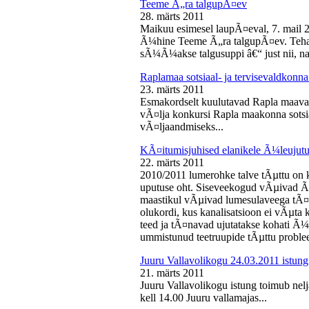
Teeme Ã„ra talgupÃ¤ev
28. märts 2011
Maikuu esimesel laupÃ¤eval, 7. mail 
Ã¼hine Teeme Ã„ra talgupÃ¤ev. Teha
sÃ¼Ã¼akse talgusuppi â€“ just nii, na
Raplamaa sotsiaal- ja tervisevaldkonn
23. märts 2011
Esmakordselt kuulutavad Rapla maav
vÃ¤lja konkursi Rapla maakonna sotsia
vÃ¤ljaandmiseks...
KÃ¤itumisjuhised elanikele Ã¼leujutu
22. märts 2011
2010/2011 lumerohke talve tÃµttu on k
uputuse oht. Siseveekogud vÃµivad Ã
maastikul vÃµivad lumesulaveega tÃ¤i
olukordi, kus kanalisatsioon ei vÃµta 
teed ja tÃ¤navad ujutatakse kohati Ã¼
ummistunud teetruupide tÃµttu proble
Juuru Vallavolikogu 24.03.2011 istung
21. märts 2011
Juuru Vallavolikogu istung toimub nel
kell 14.00 Juuru vallamajas...