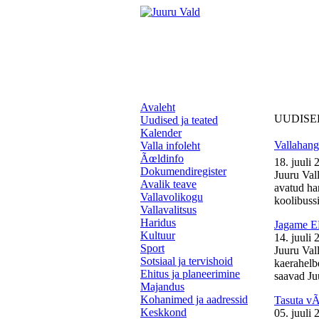
Avaleht
UUDISE
Uudised ja teated
Kalender
Vallahange
Valla infoleht
Ãœldinfo
18. juuli 
Dokumendiregister
Juuru Vall
Avalik teave
avatud ha
Vallavolikogu
koolibussil
Vallavalitsus
Haridus
Jagame EL
Kultuur
14. juuli 
Sport
Juuru Val
Sotsiaal ja tervishoid
kaerahelb
Ehitus ja planeerimine
saavad Juu
Majandus
Kohanimed ja aadressid
Tasuta v
Keskkond
05. juuli 