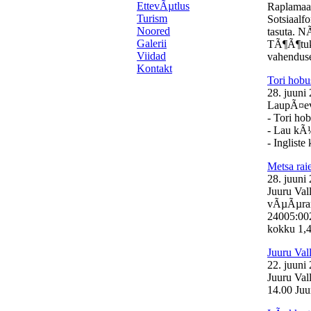
EttevÃµtlus
Raplamaa
Turism
Sotsiaalf
Noored
tasuta. N
Galerii
TÃ¶Ã¶tuk
Viidad
vahenduse
Kontakt
Tori hobu
28. juuni
LaupÃ¤eval
- Tori ho
- Lau kÃ
- Inglist
Metsa ra
28. juuni
Juuru Val
vÃµÃµrand
24005:00
kokku 1,46
Juuru Val
22. juuni
Juuru Val
14.00 Juur