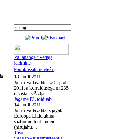
Vallahange "Vedaja
leidmine
koolibussiliinideleâ€
da
18. juuli 2011
Juuru Vallavalitsuse 5. juuli
2011. a korraldusega nr 235
otsustati vÃ¤lja...
Jagame EL toiduabi
14. juuli 2011
Juuru Vallavalitsus jagab
Euroopa Liidu abina
saabunud toiduaineid
(nisujahu,...
Tasuta
vÃµlanÃµustamisteenus