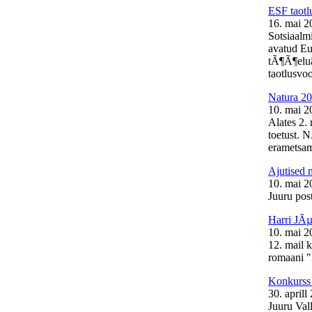
ESF taotl
16. mai 2
Sotsiaalm
avatud Eu
tÃ¶Ã¶elu
taotlusvoo
Natura 20
10. mai 2
Alates 2.
toetust. 
erametsam
Ajutised 
10. mai 2
Juuru post
Harri JÃµ
10. mai 2
12. mail 
romaani "
Konkurss 
30. aprill
Juuru Val