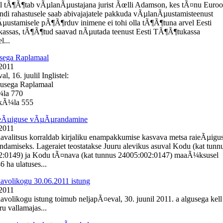
l tÃ¶Ã¶tab vÃµlanÃµustajana jurist Ãœlli Adamson, kes tÃ¤nu Euro
ondi rahastusele saab abivajajatele pakkuda vÃµlanÃµustamisteenust
Ãµustamisele pÃ¶Ã¶rduv inimene ei tohi olla tÃ¶Ã¶tuna arvel Eesti
assas, tÃ¶Ã¶tud saavad nÃµutada teenust Eesti TÃ¶Ã¶tukassa
l...
sega Raplamaal
 2011
, 16. juulil Inglistel:
busega Raplamaal
¼la 770
e kÃ¼la 555
ieÃµiguse vÃµÃµrandamine
 2011
lavalitsus korraldab kirjaliku enampakkumise kasvava metsa raieÃµigu
amiseks. Lageraiet teostatakse Juuru alevikus asuval Kodu (kat tunn
2:0149) ja Kodu tÃ¤nava (kat tunnus 24005:002:0147) maaÃ¼ksusel
 ha ulatuses...
lavolikogu 30.06.2011 istung
 2011
lavolikogu istung toimub neljapÃ¤eval, 30. juunil 2011. a algusega kell
u vallamajas...