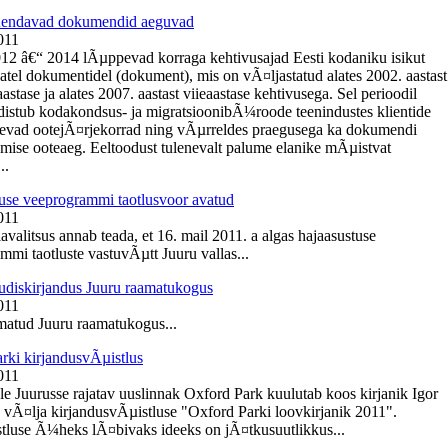
Ãµendavad dokumendid aeguvad
011
012 â€“ 2014 lÃµppevad korraga kehtivusajad Eesti kodaniku isikut
tel dokumentidel (dokument), mis on vÃ¤ljastatud alates 2002. aastast
tase ja alates 2007. aastast viieaastase kehtivusega. Sel perioodil
istub kodakondsus- ja migratsioonibÃ¼roode teenindustes klientide
nevad ootejÃ¤rjekorrad ning vÃµrreldes praegusega ka dokumendi
mise ooteaeg. Eeltoodust tulenevalt palume elanike mÃµistvat
..
use veeprogrammi taotlusvoor avatud
011
avalitsus annab teada, et 16. mail 2011. a algas hajaasustuse
mmi taotluste vastuvÃµtt Juuru vallas...
diskirjandus Juuru raamatukogus
011
atud Juuru raamatukogus...
rki kirjandusvÃµistlus
011
e Juurusse rajatav uuslinnak Oxford Park kuulutab koos kirjanik Igor
 vÃ¤lja kirjandusvÃµistluse "Oxford Parki loovkirjanik 2011".
tluse Ã¼heks lÃ¤bivaks ideeks on jÃ¤tkusuutlikkus...