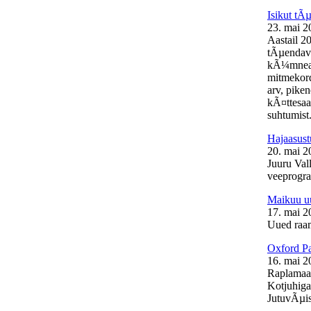
Isikut t
23. mai 2
Aastail 2
tÃµendava
kÃ¼mneaas
mitmekord
arv, pike
kÃ¤ttesaa
suhtumist.
Hajaasust
20. mai 2
Juuru Vall
veeprogra
Maikuu uu
17. mai 2
Uued raam
Oxford Pa
16. mai 2
Raplamaal
Kotjuhiga
JutuvÃµis