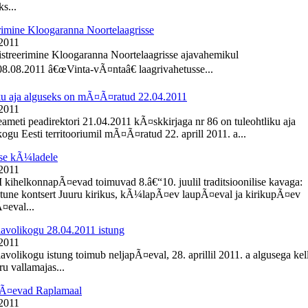
s...
rimine Kloogaranna Noortelaagrisse
 2011
istreerimine Kloogaranna Noortelaagrisse ajavahemikul
8.08.2011 â€œVinta-vÃ¤ntaâ€ laagrivahetusse...
ku aja alguseks on mÃ¤Ã¤ratud 22.04.2011
 2011
meti peadirektori 21.04.2011 kÃ¤skkirjaga nr 86 on tuleohtliku aja
ogu Eesti territooriumil mÃ¤Ã¤ratud 22. aprill 2011. a...
se kÃ¼ladele
 2011
I kihelkonnapÃ¤evad toimuvad 8.â€“10. juulil traditsioonilise kavaga:
une kontsert Juuru kirikus, kÃ¼lapÃ¤ev laupÃ¤eval ja kirikupÃ¤ev
eval...
lavolikogu 28.04.2011 istung
 2011
avolikogu istung toimub neljapÃ¤eval, 28. aprillil 2011. a algusega kel
u vallamajas...
Ã¤evad Raplamaal
 2011