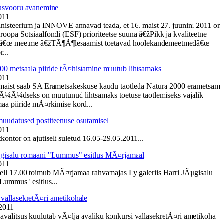
usvooru avanemine
011
inisteerium ja INNOVE annavad teada, et 16. maist 27. juunini 2011 o
roopa Sotsiaalfondi (ESF) prioriteetse suuna â€žPikk ja kvaliteetne
â€œ meetme â€žTÃ¶Ã¶lesaamist toetavad hoolekandemeetmedâ€œ
r...
00 metsaala piiride tÃ¤histamine muutub lihtsamaks
011
 maist saab SA Erametsakeskuse kaudu taotleda Natura 2000 erametsa
NÃ¼Ã¼dseks on muutunud lihtsamaks toetuse taotlemiseks vajalik
aa piiride mÃ¤rkimise kord...
muudatused postiteenuse osutamisel
011
kontor on ajutiselt suletud 16.05-29.05.2011...
gisalu romaani "Lummus" esitlus MÃ¤rjamaal
011
kell 17.00 toimub MÃ¤rjamaa rahvamajas Ly galeriis Harri JÃµgisalu
Lummus" esitlus...
vallasekretÃ¤ri ametikohale
 2011
lavalitsus kuulutab vÃ¤lja avaliku konkursi vallasekretÃ¤ri ametikoha