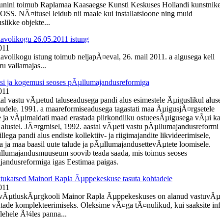
uunini toimub Raplamaa Kaasaegse Kunsti Keskuses Hollandi kunstnik
OSS. NÃ¤itusel leidub nii maale kui installatsioone ning muid
slikke objekte...
lavolikogu 26.05.2011 istung
011
lavolikogu istung toimub neljapÃ¤eval, 26. mail 2011. a algusega kell
u vallamajas...
i ja kogemusi seoses pÃµllumajandusreformiga
011
tal vastu vÃµetud taluseadusega pandi alus esimestele Ãµiguslikul alus
ludele. 1991. a maareformiseadusega tagastati maa ÃµigusjÃ¤rgsetele
 ja vÃµimaldati maad erastada piirkondliku ostueesÃµigusega vÃµi k
 alustel. JÃ¤rgmisel, 1992. aastal vÃµeti vastu pÃµllumajandusreformi
llega pandi alus endiste kollektiiv- ja riigimajandite likvideerimisele,
a ja maa baasil uute talude ja pÃµllumajandusettevÃµtete loomisele.
llumajandusmuuseum soovib teada saada, mis toimus seoses
andusreformiga igas Eestimaa paigas.
ukatsed Mainori Rapla Ãµppekeskuse tasuta kohtadele
011
evÃµtluskÃµrgkooli Mainor Rapla Ãµppekeskuses on alanud vastuvÃµ
htade komplekteerimiseks. Oleksime vÃ¤ga tÃ¤nulikud, kui saaksite in
ehele Ã¼les panna...