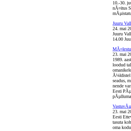
10.-30. j
nÃ¤itus S
mÃµistatu
Juuru Val
24. mai 2
Juuru Val
14.00 Juur
MÃ¤lestus
23. mai 2
1989. aas
loodud ta
omanikele
Ã¼ldistel
seadus, mi
nende var
Eesti PÃµ
pÃµllumaj
VastuvÃµt
23. mai 2
Eesti Ett
tasuta ko
oma kodul