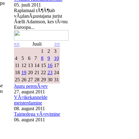
opa
05. juuli 2011
Raplamaal tÃ¶Ã¶tab
vÃµlanÃµustajana jurist
Ãœlli Adamson, kes tÃ¤nu
Euroopa...
<<
Juuli
>>
1
2
3
4
5
6
7
8
9
10
11
12
13
14
15
16
17
18
19
20
21
22
23
24
25
26
27
28
29
30
31
se
Juuru perepÃ¤ev
us
27. august 2011
VÃ¤ikekannelde
meisterdamine
08. august 2011
Taimedega vÃ¤rvimine
06. august 2011