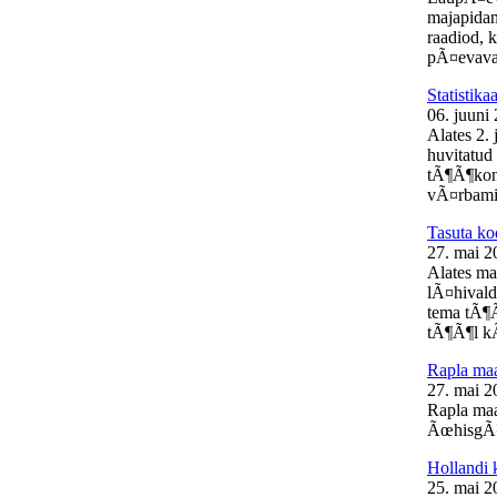
majapidam
raadiod, 
pÃ¤evaval
Statistik
06. juuni
Alates 2.
huvitatud 
tÃ¶Ã¶kon
vÃ¤rbamis
Tasuta ko
27. mai 2
Alates ma
lÃ¤hivald
tema tÃ¶Ã
tÃ¶Ã¶l kÃ
Rapla m
27. mai 2
Rapla ma
ÃœhisgÃ¼
Hollandi 
25. mai 2