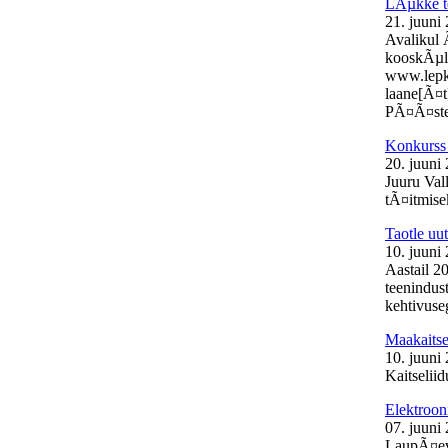
LÃµkke t
21. juuni
Avalikul 
kooskÃµlas
www.lepk.e
laane[Ã¤t
PÃ¤Ã¤stek
Konkurss 
20. juuni
Juuru Val
tÃ¤itmisek
Taotle uu
10. juuni
Aastail 2
teenindust
kehtivuse
Maakaits
10. juuni
Kaitselii
Elektroon
07. juuni
LaupÃ¤eva