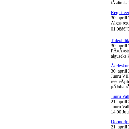
tÃ¤itmisek
Registree
30. aprill
Algas reg
01.08â€“0
Tuleohtli
30. aprill
PÃ¤Ã¤stea
alguseks k
Ãœleskut
30. aprill
Juuru VII
reedeÃµht
pÃ¼hapÃ¤
Juuru Val
21. aprill
Juuru Vall
14.00 Juur
Doonorip
21. aprill