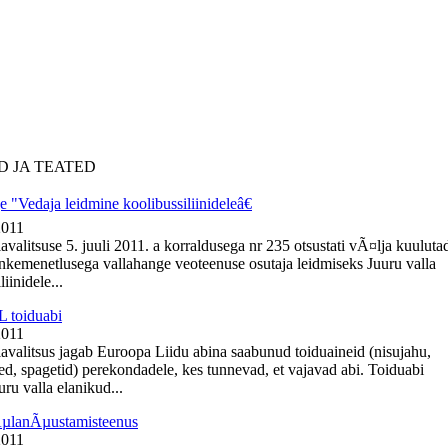
D JA TEATED
 "Vedaja leidmine koolibussiliinideleâ€
2011
avalitsuse 5. juuli 2011. a korraldusega nr 235 otsustati vÃ¤lja kuuluta
nkemenetlusega vallahange veoteenuse osutaja leidmiseks Juuru valla
iinidele...
 toiduabi
2011
lavalitsus jagab Euroopa Liidu abina saabunud toiduaineid (nisujahu,
ed, spagetid) perekondadele, kes tunnevad, et vajavad abi. Toiduabi
ru valla elanikud...
ÃµlanÃµustamisteenus
2011