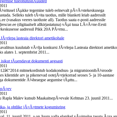
egemise tuleohutusnÃµuded
 2011
Ã¼ritusel lÃµkke tegemine tuleb eelnevalt pÃ¤Ã¤stekeskusega
tada. Selleks tuleb tÃ¤ita taotlus, mille blanketi leiab aadressilt
e (vasakus veeres taotluste all). Taotlus saata e-posti aadressile
]rescue.ee (digitaalselt allkirjastatuna) vÃµi tuua LÃ¤Ã¤ne-Eesti
eskusesse aadressil Pikk 20A PÃ¤rnu...
JÃ¤rlepa lasteaia direktori ametikohale
 2011
lavalitsus kuulutab vÃ¤lja konkursi JÃ¤rlepa Lasteaia direktori ametik
s alates 1. septembrist 2011...
t isikut tÃµendavat dokumenti aegsasti
 2011
012â€“2014 mitmekordistub kodakondsus- ja migratsioonibÃ¼roode
es klientide arv ja pikenevad ootejÃ¤rjekorrad seoses 5- ja 10-aastase
ga dokumentide Ã¼heaegse aegumise tÃµttu...
epÃ¤ev
 2011
du Rapla Malev kutsub MaakaitsepÃ¤evale Kehtnas 23. juunil 2011...
ika- ja ohtlike jÃ¤Ã¤tmete kogumisring
 2011
l, 11. juunil 2011. a on Juuru valla elanikel vÃµimalus tasuta Ã¤ra a