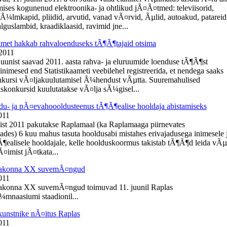
ises kogunenud elektroonika- ja ohtlikud jÃ¤Ã¤tmed: televiisorid,
kÃ¼lmkapid, pliidid, arvutid, vanad vÃ¤rvid, Ãµlid, autoakud, patareid
guslambid, kraadiklaasid, ravimid jne...
aamet hakkab rahvaloenduseks tÃ¶Ã¶tajaid otsima
 2011
 juunist saavad 2011. aasta rahva- ja eluruumide loenduse tÃ¶Ã¶st
inimesed end Statistikaameti veebilehel registreerida, et nendega saaks
kursi vÃ¤ljakuulutamisel Ã¼hendust vÃµtta. Suuremahulised
konkursid kuulutatakse vÃ¤lja sÃ¼gisel...
du- ja pÃ¤evahoooldusteenus tÃ¶Ã¶ealise hooldaja abistamiseks
011
ist 2011 pakutakse Raplamaal (ka Raplamaaga piirnevates
ades) 6 kuu mahus tasuta hooldusabi mistahes erivajadusega inimesele 
¶ealisele hooldajale, kelle hoolduskoormus takistab tÃ¶Ã¶d leida vÃµ
¤imist jÃ¤tkata...
aakonna XX suvemÃ¤ngud
011
akonna XX suvemÃ¤ngud toimuvad 11. juunil Raplas
mnaasiumi staadionil...
kunstnike nÃ¤itus Raplas
011