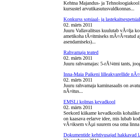
Kehtna Majandus- ja Tehnoloogiakool k
kursustel arvutikasutusvaldkonnas...
Konkurss sotsiaal- ja lastekaitsespetsia
02. märts 2011
Juuru Vallavalitsus kuulutab vÃ¤lja konk
ametikoha tÃ¤itmiseks mÃ¤Ã¤ratud aja
asendamiseks)...
Rahvamaja teated
02. märts 2011
Juuru rahvamajas: 5-rÃ¼tmi tants, joog
Inna-Maia Paikeni lilleakvarellide nÃ¤
02. märts 2011
Juuru rahvamaja kaminasaalis on avatud
nÃ¤itus...
EMSLi kolmas kevadkool
02. märts 2011
Seekord kiikame kevadkoolis kohalike
on kaasava eelarve idee, mis lubab koda
vÃ¤iksem vÃµi suurem osa oma linna v
Dokumentide kehtivusajad hakkavad