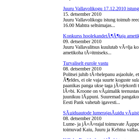
Juuru Vallavolikogu 17.12.2010 istung
15. detsember 2010
Juuru Vallavolikogu istung toimub reed
16.00 Mahtra seltsimajas...
Konkurss hoolekandetÃ¶Ã¶taja ameti
09. detsember 2010
Juuru Vallavalitsus kuulutab vÃ¤lja 
ametikoha tÃ¤itmiseks...
Turvaliselt eurole vastu
08. detsember 2010
Politsei juhib tÃ¤helepanu asjaolule, et
Ã¶eldes, ei ole vaja suurte koguste sul
paanikas panga ukse taga jÃ¤rjekord
lÃ¤bi. Kroone on vÃµimalik teenustas
juunikuu lÃµpuni. Suuremad pangakont
Eesti Pank vahetab igavesti...
SÃµiduautode lumerajasÃµidu vÃµist
08. detsember 2010
Lume- ja jÃ¤Ã¤rajal toimuvate Ãµppe
toimuvad Kaiu, Juuru ja Kehtna vallas.