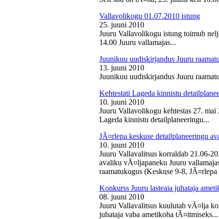
Vallavolikogu 01.07.2010 istung
25. juuni 2010
Juuru Vallavolikogu istung toimub nelj
14.00 Juuru vallamajas...
Juunikuu uudiskirjandus Juuru raamat
13. juuni 2010
Juunikuu uudiskirjandus Juuru raamatu
Kehtestati Lageda kinnistu detailplane
10. juuni 2010
Juuru Vallavolikogu kehtestas 27. ma
Lageda kinnistu detailplaneeringu...
JÃ¤rlepa keskuse detailplaneeringu av
10. juuni 2010
Juuru Vallavalitsus korraldab 21.06-2
avaliku vÃ¤ljapaneku Juuru vallamajas 
raamatukogus (Keskuse 9-8, JÃ¤rlepa 
Konkurss Juuru lasteaia juhataja ameti
08. juuni 2010
Juuru Vallavalitsus kuulutab vÃ¤lja ko
juhataja vaba ametikoha tÃ¤itmiseks...