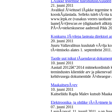
LÃµkke tegemise tuleohutusnÃµuded
21. juuni 2011
Avalikul Ã¼ritusel lÃµkke tegemine t
kooskÃµlastada. Selleks tuleb tÃ¤ita tao
www.lepk.ee (vasakus veeres taotluste a
laane[Ã¤t]rescue.ee (digitaalselt allk
PÃ¤Ã¤stekeskusesse aadressil Pikk 2
Konkurss JÃ¤rlepa lasteaia direktori a
20. juuni 2011
Juuru Vallavalitsus kuulutab vÃ¤lja ko
tÃ¤itmiseks alates 1. septembrist 2011.
Taotle uut isikut tÃµendavat dokumenti
10. juuni 2011
Aastail 2012â€“2014 mitmekordistub 
teenindustes klientide arv ja pikenevad
kehtivusega dokumentide Ã¼heaegse a
MaakaitsepÃ¤ev
10. juuni 2011
Kaitseliidu Rapla Malev kutsub Maakai
Elektroonika- ja ohtlike jÃ¤Ã¤tmete 
07. juuni 2011
LaupÃ¤eval, 11. juunil 2011. a on Juu