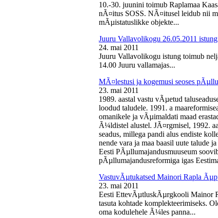
10.-30. juunini toimub Raplamaa Kaas
nÃ¤itus SOSS. NÃ¤itusel leidub nii ma
mÃµistatuslikke objekte...
Juuru Vallavolikogu 26.05.2011 istung
24. mai 2011
Juuru Vallavolikogu istung toimub nelj
14.00 Juuru vallamajas...
MÃ¤lestusi ja kogemusi seoses pÃµll
23. mai 2011
1989. aastal vastu vÃµetud taluseaduse
loodud taludele. 1991. a maareformise
omanikele ja vÃµimaldati maad erasta
Ã¼ldistel alustel. JÃ¤rgmisel, 1992. 
seadus, millega pandi alus endiste kolle
nende vara ja maa baasil uute talude 
Eesti PÃµllumajandusmuuseum soovib 
pÃµllumajandusreformiga igas Eestima
VastuvÃµtukatsed Mainori Rapla Ãµpp
23. mai 2011
Eesti EttevÃµtluskÃµrgkooli Mainor 
tasuta kohtade komplekteerimiseks. Ol
oma kodulehele Ã¼les panna...