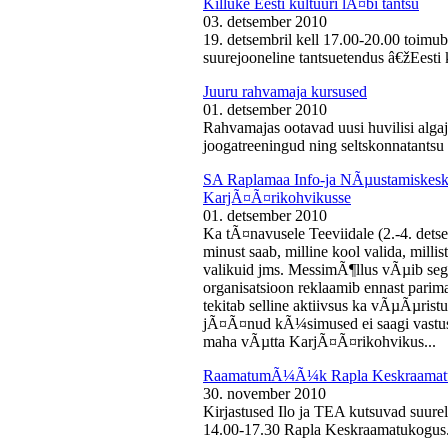
Killuke Eesti kultuuri lÃ¤bi tantsu
03. detsember 2010
19. detsembril kell 17.00-20.00 toimu
suurejooneline tantsuetendus â€žEesti 
Juuru rahvamaja kursused
01. detsember 2010
Rahvamajas ootavad uusi huvilisi algaj
joogatreeningud ning seltskonnatantsu 
SA Raplamaa Info-ja NÃµustamiskesku
KarjÃ¤Ã¤rikohvikusse
01. detsember 2010
Ka tÃ¤navusele Teeviidale (2.-4. det
minust saab, milline kool valida, milli
valikuid jms. MessimÃ¶llus vÃµib sega
organisatsioon reklaamib ennast parima
tekitab selline aktiivsus ka vÃµÃµris
jÃ¤Ã¤nud kÃ¼simused ei saagi vastust
maha vÃµtta KarjÃ¤Ã¤rikohvikus...
RaamatumÃ¼Ã¼k Rapla Keskraamat
30. november 2010
Kirjastused Ilo ja TEA kutsuvad suur
14.00-17.30 Rapla Keskraamatukogus.