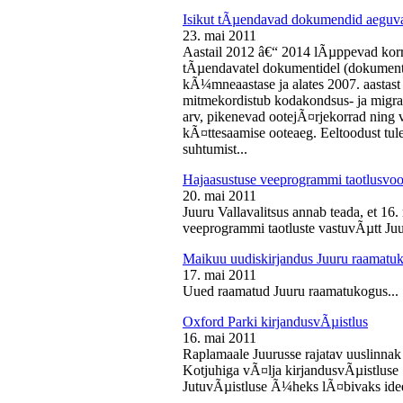
Isikut tÃµendavad dokumendid aeguv
23. mai 2011
Aastail 2012 â€“ 2014 lÃµppevad korra
tÃµendavatel dokumentidel (dokument),
kÃ¼mneaastase ja alates 2007. aastast 
mitmekordistub kodakondsus- ja migra
arv, pikenevad ootejÃ¤rjekorrad ning
kÃ¤ttesaamise ooteaeg. Eeltoodust tul
suhtumist...
Hajaasustuse veeprogrammi taotlusvoo
20. mai 2011
Juuru Vallavalitsus annab teada, et 16.
veeprogrammi taotluste vastuvÃµtt Juur
Maikuu uudiskirjandus Juuru raamatu
17. mai 2011
Uued raamatud Juuru raamatukogus...
Oxford Parki kirjandusvÃµistlus
16. mai 2011
Raplamaale Juurusse rajatav uuslinnak
Kotjuhiga vÃ¤lja kirjandusvÃµistluse 
JutuvÃµistluse Ã¼heks lÃ¤bivaks idee