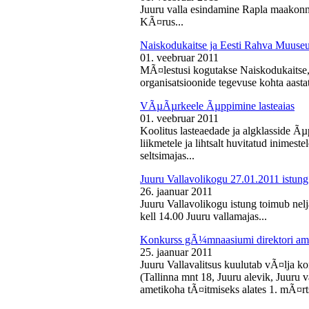
Juuru valla esindamine Rapla maakon
KÃ¤rus...
Naiskodukaitse ja Eesti Rahva Muus
01. veebruar 2011
MÃ¤lestusi kogutakse Naiskodukaitse
organisatsioonide tegevuse kohta aasta
VÃµÃµrkeele Ãµppimine lasteaias
01. veebruar 2011
Koolitus lasteaedade ja algklasside Ãµp
liikmetele ja lihtsalt huvitatud inimest
seltsimajas...
Juuru Vallavolikogu 27.01.2011 istung
26. jaanuar 2011
Juuru Vallavolikogu istung toimub nelj
kell 14.00 Juuru vallamajas...
Konkurss gÃ¼mnaasiumi direktori am
25. jaanuar 2011
Juuru Vallavalitsus kuulutab vÃ¤lja 
(Tallinna mnt 18, Juuru alevik, Juu
ametikoha tÃ¤itmiseks alates 1. mÃ¤rts