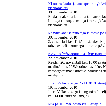
XI noorte laulu- ja tantsupeo rongkÃ
ideekonkurss
30. november 2010
Rapla maakonna laulu- ja tantsupeo ko
laulu- ja tantsupeo maa ja ilm rongk
ideekonkursi...
Rahvusvahelise puuetega inimeste pÃ
30. november 2010
2. detsembril kell 11 tÃ¤histatakse Ra
rahvusvahelist puuetega inimeste pÃ¤e
NÃ¤itus â€žMoodne maalâ€œ Raplama
22. november 2010
Reedel, 26. novembril kell 18.00 ava
maalinÃ¤itus â€žMoodne maalâ€œ. NÃ¤
kaasaegsest maalikunstist, pakkudes sub
maalijatest...
Juuru Vallavolikogu 25.11.2010 istung
19. november 2010
Juuru Vallavolikogu istung toimub nel
kell 14.00 Juuru vallamajas...
Mia jÃµulumaa ootab kÃ¼lastajaid