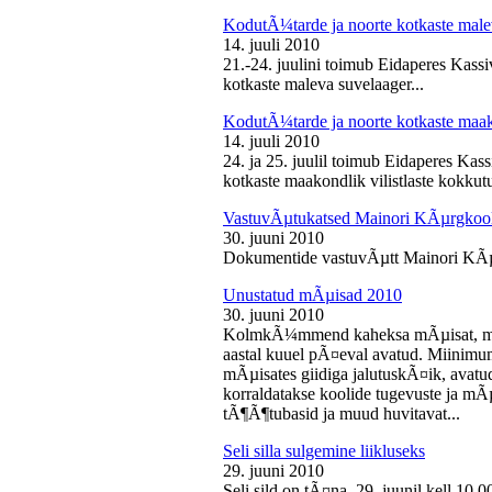
KodutÃ¼tarde ja noorte kotkaste male
14. juuli 2010
21.-24. juulini toimub Eidaperes Kas
kotkaste maleva suvelaager...
KodutÃ¼tarde ja noorte kotkaste maako
14. juuli 2010
24. ja 25. juulil toimub Eidaperes Ka
kotkaste maakondlik vilistlaste kokkutu
VastuvÃµtukatsed Mainori KÃµrgkool
30. juuni 2010
Dokumentide vastuvÃµtt Mainori KÃµ
Unustatud mÃµisad 2010
30. juuni 2010
KolmkÃ¼mmend kaheksa mÃµisat, mille
aastal kuuel pÃ¤eval avatud. Miinimu
mÃµisates giidiga jalutuskÃ¤ik, avatu
korraldatakse koolide tugevuste ja mÃ
tÃ¶Ã¶tubasid ja muud huvitavat...
Seli silla sulgemine liikluseks
29. juuni 2010
Seli sild on tÃ¤na, 29. juunil kell 10.0