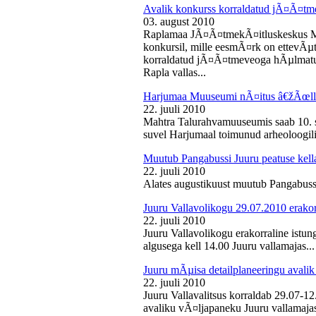
Avalik konkurss korraldatud jÃ¤Ã¤tm
03. august 2010
Raplamaa JÃ¤Ã¤tmekÃ¤itluskeskus M
konkursil, mille eesmÃ¤rk on ettevÃµ
korraldatud jÃ¤Ã¤tmeveoga hÃµlmatu
Rapla vallas...
Harjumaa Muuseumi nÃ¤itus â€žÃœll
22. juuli 2010
Mahtra Talurahvamuuseumis saab 10. s
suvel Harjumaal toimunud arheoloogilis
Muutub Pangabussi Juuru peatuse kell
22. juuli 2010
Alates augustikuust muutub Pangabussi
Juuru Vallavolikogu 29.07.2010 erakor
22. juuli 2010
Juuru Vallavolikogu erakorraline istun
algusega kell 14.00 Juuru vallamajas...
Juuru mÃµisa detailplaneeringu avali
22. juuli 2010
Juuru Vallavalitsus korraldab 29.07-1
avaliku vÃ¤ljapaneku Juuru vallamajas