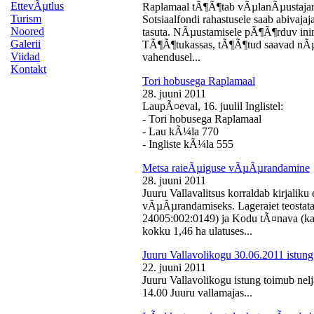
EttevÃµtlus
Raplamaal tÃ¶Ã¶tab vÃµlanÃµustajan
Turism
Sotsiaalfondi rahastusele saab abivaj
Noored
tasuta. NÃµustamisele pÃ¶Ã¶rduv inime
Galerii
TÃ¶Ã¶tukassas, tÃ¶Ã¶tud saavad nÃµ
Viidad
vahendusel...
Kontakt
Tori hobusega Raplamaal
28. juuni 2011
LaupÃ¤eval, 16. juulil Inglistel:
- Tori hobusega Raplamaal
- Lau kÃ¼la 770
- Ingliste kÃ¼la 555
Metsa raieÃµiguse vÃµÃµrandamine
28. juuni 2011
Juuru Vallavalitsus korraldab kirjali
vÃµÃµrandamiseks. Lageraiet teostata
24005:002:0149) ja Kodu tÃ¤nava (k
kokku 1,46 ha ulatuses...
Juuru Vallavolikogu 30.06.2011 istung
22. juuni 2011
Juuru Vallavolikogu istung toimub nelj
14.00 Juuru vallamajas...