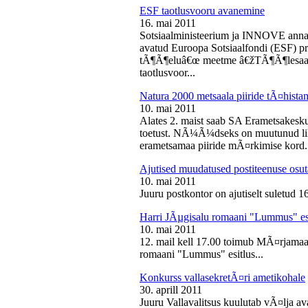
ESF taotlusvooru avanemine
16. mai 2011
Sotsiaalministeerium ja INNOVE annava
avatud Euroopa Sotsiaalfondi (ESF) pri
tÃ¶Ã¶eluâ€œ meetme â€žTÃ¶Ã¶lesaam
taotlusvoor...
Natura 2000 metsaala piiride tÃ¤hist
10. mai 2011
Alates 2. maist saab SA Erametsakesk
toetust. NÃ¼Ã¼dseks on muutunud liht
erametsamaa piiride mÃ¤rkimise kord.
Ajutised muudatused postiteenuse osut
10. mai 2011
Juuru postkontor on ajutiselt suletud 1
Harri JÃµgisalu romaani "Lummus" es
10. mai 2011
12. mail kell 17.00 toimub MÃ¤rjamaa 
romaani "Lummus" esitlus...
Konkurss vallasekretÃ¤ri ametikohale
30. aprill 2011
Juuru Vallavalitsus kuulutab vÃ¤lja av