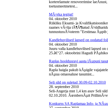
korterelamute renoveerimise laeÂ­nust,
toetusmeetmetest...
MÃ¤rka tegijat!
04. oktoober 2010
Riikliku Eksami- ja Kvalifikatsiooni
raames vÃ¤lja tÃ¶Ã¶tatud Ã¼ldharidus
tunnustussÃ¼steem "Eestimaa Ãµpib j
Kandlehuvilised lapsed on oodatud fo
04. oktoober 2010
Juuru valla kandlehuvilised lapsed on
25.â€“27. oktoobrini Hagudi PÃµhikool
Raplas hooldusravi aasta lÃµpuni tasu
04. oktoober 2010
Rapla haigla pakub kÃµigile vajajatel
nÃµua omaosaluse tasumist...
Seli sild on suletud 30.09-02.10.2010
28. september 2010
Seli-Angerja mnt 1,4 km asuv Seli sil
02.10.2010. ÃœmbersÃµit PrillimÃ¤e 
Konkurss SA Raplamaa Info- ja NÃµus
27. september 2010