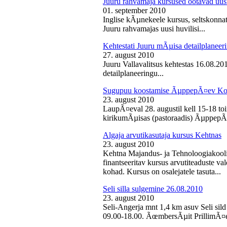
Juuru rahvamaja kursused ootavad uusi
01. september 2010
Inglise kÃµnekeele kursus, seltskonn
Juuru rahvamajas uusi huvilisi...
Kehtestati Juuru mÃµisa detailplaneer
27. august 2010
Juuru Vallavalitsus kehtestas 16.08.2
detailplaneeringu...
Sugupuu koostamise ÃµppepÃ¤ev Ko
23. august 2010
LaupÃ¤eval 28. augustil kell 15-18 
kirikumÃµisas (pastoraadis) ÃµppepÃ
Algaja arvutikasutaja kursus Kehtnas
23. august 2010
Kehtna Majandus- ja Tehnoloogiakooli
finantseeritav kursus arvutiteaduste 
kohad. Kursus on osalejatele tasuta...
Seli silla sulgemine 26.08.2010
23. august 2010
Seli-Angerja mnt 1,4 km asuv Seli sild
09.00-18.00. ÃœmbersÃµit PrillimÃ¤e