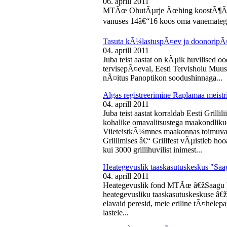
06. aprill 2011
MTÃœ OhutÃµrje Ãœhing koostÃ¶Ã¶s
vanuses 14â€“16 koos oma vanematega
Tasuta kÃ¼lastuspÃ¤ev ja doonoripÃ
04. aprill 2011
Juba teist aastat on kÃµik huvilised oo
tervisepÃ¤eval, Eesti Tervishoiu Muu
nÃ¤itus Panoptikon soodushinnaga...
Algas registreerimine Raplamaa meistri
04. aprill 2011
Juba teist aastat korraldab Eesti Gril
kohalike omavalitsustega maakondliku
ViieteistkÃ¼mnes maakonnas toimuval 
Grillimises â€“ Grillfest vÃµistleb h
kui 3000 grillihuvilist inimest...
Heategevuslik taaskasutuskeskus "Saa
04. aprill 2011
Heategevuslik fond MTÃœ â€žSaagu 
heategevusliku taaskasutuskeskuse â
elavaid peresid, meie eriline tÃ¤helep
lastele...