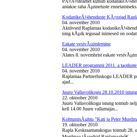
PÃ¤Ã¤steamet kutsub kodanikeÃ¼hendu
antakse raha Ãµnnetuste ennetamiseks.
KodanikeÃ¼henduste KÃ¤rajad Rapl
04. november 2010
Aktiivsed Raplamaa kodanikeÃ¼hendust
ning kÃµik tegusad inimesed on ooda
Eakate vesivÃµimlemine
04. november 2010
Alates 8. novembrist eakate vesivÃµiml
LEADER programmi 2011. a taotluste
04. november 2010
Raplamaa Partnerluskogu LEADER pro
ajad...
Juuru Vallavolikogu 28.10.2010 istung
22. oktoober 2010
Juuru Vallavolikogu istung toimub nel
kell 14.00 Juuru vallamajas...
KohtumisÃµhtu "Kati ja Peter Murdm
19. oktoober 2010
Rapla Keskraamatukogus toimub 28. o
Murdmaa jÃµudsid Raplamaaleâ€...