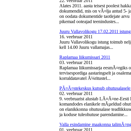
22. veebruar 2011
Alates 2011. aasta teisest poolest ha
dokumendid, mis on vÃ¤lja antud 5- ja 
on oodata dokumentide taotlejate arv
pikemad ooteajad teenindustes...
Juuru Vallavolikogu 17.02.2011 istung
16. veebruar 2011
Juuru Vallavolikogu istung toimub nelj
kell 14.00 Juuru vallamajas...
Raplamaa liikumissari 2011
03. veebruar 2011
Raplamaa liikumissarja eesmÃ¤rgiks on
tervisespordiga aastaringselt ja osale
korraldatavatel Ã¼ritustel...
PÃ¤Ã¤stekeskus kutsub ohutusalasele 
02. veebruar 2011
9. veebruarist alustab LÃ¤Ã¤ne-Eest
komandodes elanikele mÃµeldud ohutus
on elanikkonna ohutusalase teadlikkus
ja koduse tuleohutuse parendamine...
Valla esindamine maakonna talimÃ¤n
01. veebruar 2011