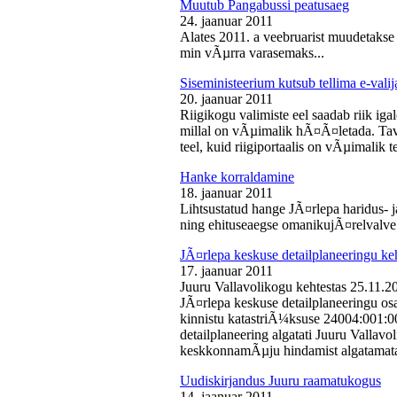
Muutub Pangabussi peatusaeg
24. jaanuar 2011
Alates 2011. a veebruarist muudetakse
min vÃµrra varasemaks...
Siseministeerium kutsub tellima e-valij
20. jaanuar 2011
Riigikogu valimiste eel saadab riik iga
millal on vÃµimalik hÃ¤Ã¤letada. Tava
teel, kuid riigiportaalis on vÃµimalik te
Hanke korraldamine
18. jaanuar 2011
Lihtsustatud hange JÃ¤rlepa haridus- j
ning ehituseaegse omanikujÃ¤relvalve t
JÃ¤rlepa keskuse detailplaneeringu ke
17. jaanuar 2011
Juuru Vallavolikogu kehtestas 25.11.
JÃ¤rlepa keskuse detailplaneeringu os
kinnistu katastriÃ¼ksuse 24004:001:
detailplaneering algatati Juuru Vallav
keskkonnamÃµju hindamist algatamata
Uudiskirjandus Juuru raamatukogus
14. jaanuar 2011