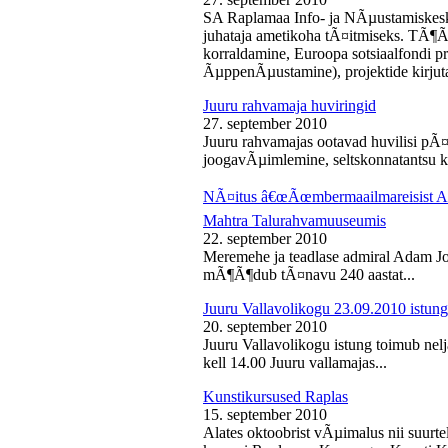
SA Raplamaa Info- ja NÃµustamiskesk
juhataja ametikoha tÃ¤itmiseks. TÃ¶Ã
korraldamine, Euroopa sotsiaalfondi p
ÃµppenÃµustamine), projektide kirjuta
Juuru rahvamaja huviringid
27. september 2010
Juuru rahvamajas ootavad huvilisi pÃ¤r
joogavÃµimlemine, seltskonnatantsu ku
NÃ¤itus â€œÃœmbermaailmareisist Ada
Mahtra Talurahvamuuseumis
22. september 2010
Meremehe ja teadlase admiral Adam J
mÃ¶Ã¶dub tÃ¤navu 240 aastat...
Juuru Vallavolikogu 23.09.2010 istung
20. september 2010
Juuru Vallavolikogu istung toimub nel
kell 14.00 Juuru vallamajas...
Kunstikursused Raplas
15. september 2010
Alates oktoobrist vÃµimalus nii suurte