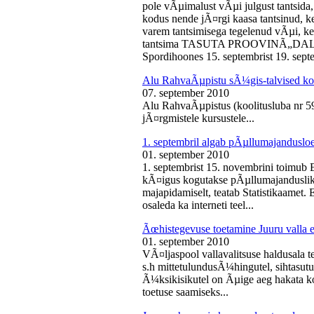
pole vÃµimalust vÃµi julgust tantsida,
kodus nende jÃ¤rgi kaasa tantsinud, kel
varem tantsimisega tegelenud vÃµi, k
tantsima TASUTA PROOVINÃ„DALA! 
Spordihoones 15. septembrist 19. septe
Alu RahvaÃµpistu sÃ¼gis-talvised ko
07. september 2010
Alu RahvaÃµpistus (koolitusluba nr 
jÃ¤rgmistele kursustele...
1. septembril algab pÃµllumajanduslo
01. september 2010
1. septembrist 15. novembrini toimub 
kÃ¤igus kogutakse pÃµllumajandusliku
majapidamiselt, teatab Statistikaamet
osaleda ka interneti teel...
Ãœhistegevuse toetamine Juuru valla e
01. september 2010
VÃ¤ljaspool vallavalitsuse haldusala te
s.h mittetulundusÃ¼hingutel, sihtasutus
Ã¼ksikisikutel on Ãµige aeg hakata ko
toetuse saamiseks...