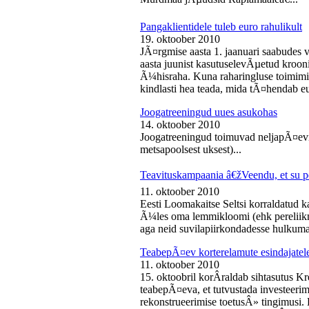
Pangaklientidele tuleb euro rahulikult
19. oktoober 2010
JÃ¤rgmise aasta 1. jaanuari saabudes 
aasta juunist kasutuselevÃµetud kroon
Ã¼hisraha. Kuna raharingluse toimimise
kindlasti hea teada, mida tÃ¤hendab e
Joogatreeningud uues asukohas
14. oktoober 2010
Joogatreeningud toimuvad neljapÃ¤evit
metsapoolsest uksest)...
Teavituskampaania â€žVeendu, et su pe
11. oktoober 2010
Eesti Loomakaitse Seltsi korraldatud
Ã¼les oma lemmikloomi (ehk pereliikm
aga neid suvilapiirkondadesse hulkuma
TeabepÃ¤ev korterelamute esindajatel
11. oktoober 2010
15. oktoobril korÂ­raldab sihtasutus K
teabepÃ¤eva, et tutvustada investeer
rekonstrueerimise toetusÂ» tingimusi