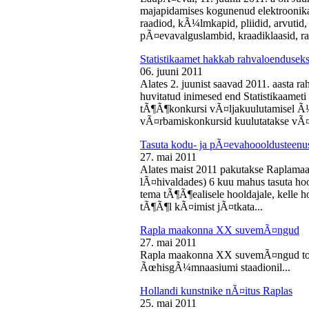
majapidamises kogunenud elektroonika-
raadiod, kÃ¼lmkapid, pliidid, arvutid,
pÃ¤evavalguslambid, kraadiklaasid, ra
Statistikaamet hakkab rahvaloendusek
06. juuni 2011
Alates 2. juunist saavad 2011. aasta r
huvitatud inimesed end Statistikaameti 
tÃ¶Ã¶konkursi vÃ¤ljakuulutamisel Ã
vÃ¤rbamiskonkursid kuulutatakse vÃ¤l
Tasuta kodu- ja pÃ¤evahoooldusteenus
27. mai 2011
Alates maist 2011 pakutakse Raplamaa
lÃ¤hivaldades) 6 kuu mahus tasuta hoo
tema tÃ¶Ã¶ealisele hooldajale, kelle 
tÃ¶Ã¶l kÃ¤imist jÃ¤tkata...
Rapla maakonna XX suvemÃ¤ngud
27. mai 2011
Rapla maakonna XX suvemÃ¤ngud toi
ÃœhisgÃ¼mnaasiumi staadionil...
Hollandi kunstnike nÃ¤itus Raplas
25. mai 2011