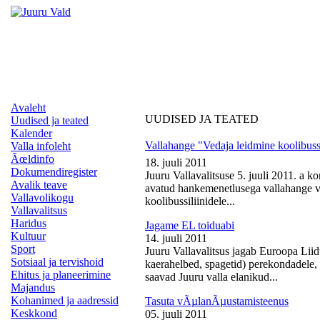
Avaleht
UUDISED JA TEATED
Uudised ja teated
Kalender
Vallahange "Vedaja leidmine koolibussi
Valla infoleht
Ãœldinfo
18. juuli 2011
Dokumendiregister
Juuru Vallavalitsuse 5. juuli 2011. a k
Avalik teave
avatud hankemenetlusega vallahange ve
Vallavolikogu
koolibussiliinidele...
Vallavalitsus
Haridus
Jagame EL toiduabi
Kultuur
14. juuli 2011
Sport
Juuru Vallavalitsus jagab Euroopa Liid
Sotsiaal ja tervishoid
kaerahelbed, spagetid) perekondadele, 
Ehitus ja planeerimine
saavad Juuru valla elanikud...
Majandus
Kohanimed ja aadressid
Tasuta vÃµlanÃµustamisteenus
Keskkond
05. juuli 2011