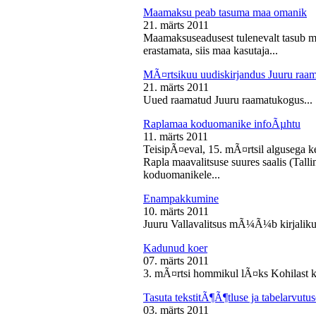
Maamaksu peab tasuma maa omanik
21. märts 2011
Maamaksuseadusest tulenevalt tasub 
erastamata, siis maa kasutaja...
MÃ¤rtsikuu uudiskirjandus Juuru raa
21. märts 2011
Uued raamatud Juuru raamatukogus...
Raplamaa koduomanike infoÃµhtu
11. märts 2011
TeisipÃ¤eval, 15. mÃ¤rtsil algusega k
Rapla maavalitsuse suures saalis (Tal
koduomanikele...
Enampakkumine
10. märts 2011
Juuru Vallavalitsus mÃ¼Ã¼b kirjaliku
Kadunud koer
07. märts 2011
3. mÃ¤rtsi hommikul lÃ¤ks Kohilast k
Tasuta tekstitÃ¶Ã¶tluse ja tabelarvu
03. märts 2011