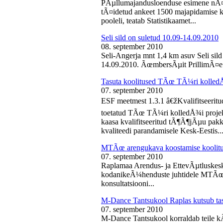
PÃµllumajandusloenduse esimene nÃ¤d
tÃ¤idetud ankeet 1500 majapidamise k
pooleli, teatab Statistikaamet...
Seli sild on suletud 10.09-14.09.2010
08. september 2010
Seli-Angerja mnt 1,4 km asuv Seli sil
14.09.2010. ÃœmbersÃµit PrillimÃ¤e 
Tasuta koolitused TÃœ TÃ¼ri kolled
07. september 2010
ESF meetmest 1.3.1 â€žKvalifitseeri
toetatud TÃœ TÃ¼ri kolledÅ¾i projek
kaasa kvalifitseeritud tÃ¶Ã¶jÃµu pak
kvaliteedi parandamisele Kesk-Eestis..
MTÃœ arengukava koostamise koolit
07. september 2010
Raplamaa Arendus- ja EttevÃµtluskes
kodanikeÃ¼henduste juhtidele MTÃœ a
konsultatsiooni...
M-Dance Tantsukool Raplas kutsub ta
07. september 2010
M-Dance Tantsukool korraldab teile kÃµ