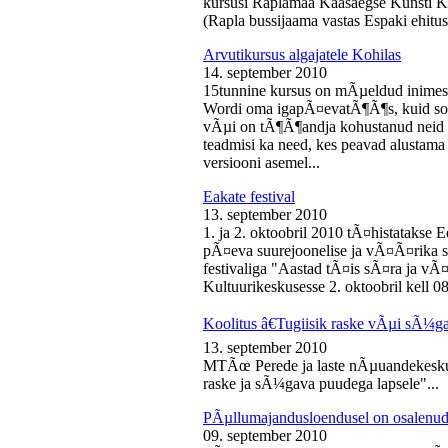
kursusi Raplamaa Kaasaegse Kunsti Ke
(Rapla bussijaama vastas Espaki ehitusp
Arvutikursus algajatele Kohilas
14. september 2010
15tunnine kursus on mÃµeldud inime
Wordi oma igapÃ¤evatÃ¶Ã¶s, kuid soo
vÃµi on tÃ¶Ã¶andja kohustanud neid s
teadmisi ka need, kes peavad alustam
versiooni asemel...
Eakate festival
13. september 2010
1. ja 2. oktoobril 2010 tÃ¤histatakse E
pÃ¤eva suurejoonelise ja vÃ¤Ã¤rika
festivaliga "Aastad tÃ¤is sÃ¤ra ja vÃ
Kultuurikeskusesse 2. oktoobril kell 08
Koolitus â€Tugiisik raske vÃµi sÃ¼ga
13. september 2010
MTÃœ Perede ja laste nÃµuandekeskus
raske ja sÃ¼gava puudega lapsele"...
PÃµllumajandusloendusel on osalenud
09. september 2010