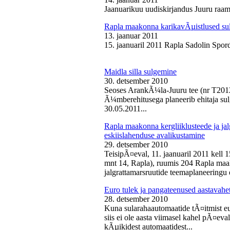
Jaanuarikuu uudiskirjandus Juuru raam
Rapla maakonna karikavÃµistlused sul
13. jaanuar 2011
15. jaanuaril 2011 Rapla Sadolin Spord
Maidla silla sulgemine
30. detsember 2010
Seoses ArankÃ¼la-Juuru tee (nr T2012
Ã¼mberehitusega planeerib ehitaja sul
30.05.2011...
Rapla maakonna kergliiklusteede ja ja
eskiislahenduse avalikustamine
29. detsember 2010
TeisipÃ¤eval, 11. jaanuaril 2011 kell 
mnt 14, Rapla), ruumis 204 Rapla maak
jalgrattamarsruutide teemaplaneeringu e
Euro tulek ja pangateenused aastavahe
28. detsember 2010
Kuna sularahaautomaatide tÃ¤itmist eu
siis ei ole aasta viimasel kahel pÃ¤ev
kÃµikidest automaatidest...