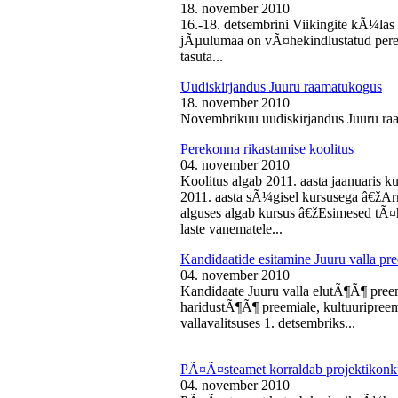
18. november 2010
16.-18. detsembrini Viikingite kÃ¼la
jÃµulumaa on vÃ¤hekindlustatud perede
tasuta...
Uudiskirjandus Juuru raamatukogus
18. november 2010
Novembrikuu uudiskirjandus Juuru ra
Perekonna rikastamise koolitus
04. november 2010
Koolitus algab 2011. aasta jaanuaris
2011. aasta sÃ¼gisel kursusega â€žAr
alguses algab kursus â€žEsimesed tÃ¤
laste vanematele...
Kandidaatide esitamine Juuru valla 
04. november 2010
Kandidaate Juuru valla elutÃ¶Ã¶ preem
haridustÃ¶Ã¶ preemiale, kultuuripreem
vallavalitsuses 1. detsembriks...
PÃ¤Ã¤steamet korraldab projektikonk
04. november 2010