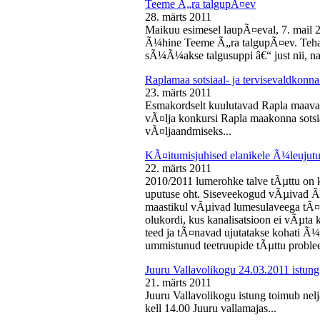
Teeme Ã„ra talgupÃ¤ev
28. märts 2011
Maikuu esimesel laupÃ¤eval, 7. mail 
Ã¼hine Teeme Ã„ra talgupÃ¤ev. Teha
sÃ¼Ã¼akse talgusuppi â€“ just nii, na
Raplamaa sotsiaal- ja tervisevaldkonn
23. märts 2011
Esmakordselt kuulutavad Rapla maav
vÃ¤lja konkursi Rapla maakonna sotsia
vÃ¤ljaandmiseks...
KÃ¤itumisjuhised elanikele Ã¼leujutu
22. märts 2011
2010/2011 lumerohke talve tÃµttu on k
uputuse oht. Siseveekogud vÃµivad Ã
maastikul vÃµivad lumesulaveega tÃ¤i
olukordi, kus kanalisatsioon ei vÃµta 
teed ja tÃ¤navad ujutatakse kohati Ã¼
ummistunud teetruupide tÃµttu proble
Juuru Vallavolikogu 24.03.2011 istung
21. märts 2011
Juuru Vallavolikogu istung toimub nel
kell 14.00 Juuru vallamajas...