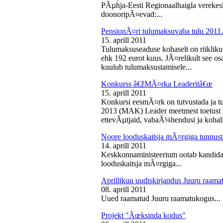
PÃµhja-Eesti Regionaalhaigla vereke
doonoripÃ¤evad:...
PensionÃ¤ri tulumaksuvaba tulu 2011. 
15. aprill 2011
Tulumaksuseaduse kohaselt on riikliku
ehk 192 eurot kuus. JÃ¤relikult see os
kuulub tulumaksustamisele...
Konkurss â€žMÃ¤rka Leaderitâ€œ
15. aprill 2011
Konkursi eesmÃ¤rk on tutvustada ja t
2013 (MAK) Leader meetmest toetust s
ettevÃµtjaid, vabaÃ¼hendusi ja kohali
Noore looduskaitsja mÃ¤rgiga tunnus
14. aprill 2011
Keskkonnaministeerium ootab kandidaa
looduskaitsja mÃ¤rgiga...
Aprillikuu uudiskirjandus Juuru raam
08. aprill 2011
Uued raamatud Juuru raamatukogus...
Projekt "Ãœksinda kodus"