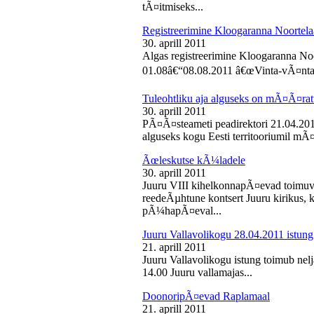
tÃ¤itmiseks...
Registreerimine Kloogaranna Noortela
30. aprill 2011
Algas registreerimine Kloogaranna Noo
01.08â€“08.08.2011 â€œVinta-vÃ¤ntaâ€
Tuleohtliku aja alguseks on mÃ¤Ã¤ra
30. aprill 2011
PÃ¤Ã¤steameti peadirektori 21.04.2011
alguseks kogu Eesti territooriumil mÃ¤
Ãœleskutse kÃ¼ladele
30. aprill 2011
Juuru VIII kihelkonnapÃ¤evad toimuvad
reedeÃµhtune kontsert Juuru kirikus
pÃ¼hapÃ¤eval...
Juuru Vallavolikogu 28.04.2011 istung
21. aprill 2011
Juuru Vallavolikogu istung toimub nelja
14.00 Juuru vallamajas...
DoonoripÃ¤evad Raplamaal
21. aprill 2011