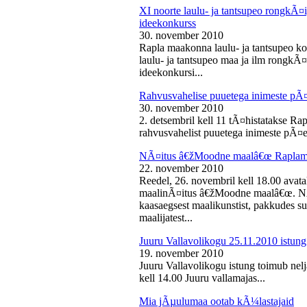
XI noorte laulu- ja tantsupeo rongkÃ
ideekonkurss
30. november 2010
Rapla maakonna laulu- ja tantsupeo ko
laulu- ja tantsupeo maa ja ilm rongk
ideekonkursi...
Rahvusvahelise puuetega inimeste pÃ
30. november 2010
2. detsembril kell 11 tÃ¤histatakse Ra
rahvusvahelist puuetega inimeste pÃ¤e
NÃ¤itus â€žMoodne maalâ€œ Raplama
22. november 2010
Reedel, 26. novembril kell 18.00 ava
maalinÃ¤itus â€žMoodne maalâ€œ. NÃ¤
kaasaegsest maalikunstist, pakkudes sub
maalijatest...
Juuru Vallavolikogu 25.11.2010 istung
19. november 2010
Juuru Vallavolikogu istung toimub nel
kell 14.00 Juuru vallamajas...
Mia jÃµulumaa ootab kÃ¼lastajaid