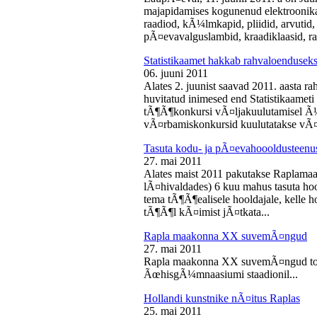
majapidamises kogunenud elektroonika-
raadiod, kÃ¼lmkapid, pliidid, arvutid,
pÃ¤evavalguslambid, kraadiklaasid, ra
Statistikaamet hakkab rahvaloendusek
06. juuni 2011
Alates 2. juunist saavad 2011. aasta r
huvitatud inimesed end Statistikaameti 
tÃ¶Ã¶konkursi vÃ¤ljakuulutamisel Ã
vÃ¤rbamiskonkursid kuulutatakse vÃ¤l
Tasuta kodu- ja pÃ¤evahoooldusteenus
27. mai 2011
Alates maist 2011 pakutakse Raplamaa
lÃ¤hivaldades) 6 kuu mahus tasuta hoo
tema tÃ¶Ã¶ealisele hooldajale, kelle 
tÃ¶Ã¶l kÃ¤imist jÃ¤tkata...
Rapla maakonna XX suvemÃ¤ngud
27. mai 2011
Rapla maakonna XX suvemÃ¤ngud toi
ÃœhisgÃ¼mnaasiumi staadionil...
Hollandi kunstnike nÃ¤itus Raplas
25. mai 2011