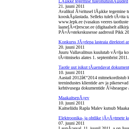
LÃµkke tegemise tuleohutusnÃµuded
21. juuni 2011
Avalikul Ã¼ritusel lÃµkke tegemine t
kooskÃµlastada. Selleks tuleb tÃ¤ita tao
www.lepk.ee (vasakus veeres taotluste a
laane[Ã¤t]rescue.ee (digitaalselt allk
PÃ¤Ã¤stekeskusesse aadressil Pikk 2
Konkurss JÃ¤rlepa lasteaia direktori a
20. juuni 2011
Juuru Vallavalitsus kuulutab vÃ¤lja ko
tÃ¤itmiseks alates 1. septembrist 2011.
Taotle uut isikut tÃµendavat dokumenti
10. juuni 2011
Aastail 2012â€“2014 mitmekordistub 
teenindustes klientide arv ja pikenevad
kehtivusega dokumentide Ã¼heaegse a
MaakaitsepÃ¤ev
10. juuni 2011
Kaitseliidu Rapla Malev kutsub Maakai
Elektroonika- ja ohtlike jÃ¤Ã¤tmete 
07. juuni 2011
LaupÃ¤eval, 11. juunil 2011. a on Juu