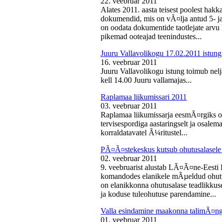
22. veebruar 2011
Alates 2011. aasta teisest poolest ha
dokumendid, mis on vÃ¤lja antud 5- ja 
on oodata dokumentide taotlejate arv
pikemad ooteajad teenindustes...
Juuru Vallavolikogu 17.02.2011 istung
16. veebruar 2011
Juuru Vallavolikogu istung toimub nelj
kell 14.00 Juuru vallamajas...
Raplamaa liikumissari 2011
03. veebruar 2011
Raplamaa liikumissarja eesmÃ¤rgiks on
tervisespordiga aastaringselt ja osale
korraldatavatel Ã¼ritustel...
PÃ¤Ã¤stekeskus kutsub ohutusalasele 
02. veebruar 2011
9. veebruarist alustab LÃ¤Ã¤ne-Eest
komandodes elanikele mÃµeldud ohutus
on elanikkonna ohutusalase teadlikkus
ja koduse tuleohutuse parendamine...
Valla esindamine maakonna talimÃ¤n
01. veebruar 2011