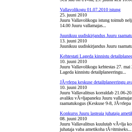
Vallavolikogu 01.07.2010 istung
25. juuni 2010
Juuru Vallavolikogu istung toimub nelj
14.00 Juuru vallamajas...
Juunikuu uudiskirjandus Juuru raamat
13. juuni 2010
Juunikuu uudiskirjandus Juuru raamatu
Kehtestati Lageda kinnistu detailplane
10. juuni 2010
Juuru Vallavolikogu kehtestas 27. ma
Lageda kinnistu detailplaneeringu...
JÃ¤rlepa keskuse detailplaneeringu av
10. juuni 2010
Juuru Vallavalitsus korraldab 21.06-2
avaliku vÃ¤ljapaneku Juuru vallamajas 
raamatukogus (Keskuse 9-8, JÃ¤rlepa 
Konkurss Juuru lasteaia juhataja ameti
08. juuni 2010
Juuru Vallavalitsus kuulutab vÃ¤lja ko
juhataja vaba ametikoha tÃ¤itmiseks...