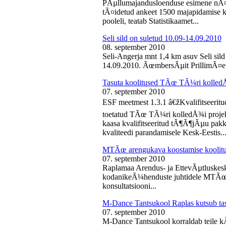
PÃµllumajandusloenduse esimene nÃ¤d
tÃ¤idetud ankeet 1500 majapidamise k
pooleli, teatab Statistikaamet...
Seli sild on suletud 10.09-14.09.2010
08. september 2010
Seli-Angerja mnt 1,4 km asuv Seli sil
14.09.2010. ÃœmbersÃµit PrillimÃ¤e 
Tasuta koolitused TÃœ TÃ¼ri kolled
07. september 2010
ESF meetmest 1.3.1 â€žKvalifitseeri
toetatud TÃœ TÃ¼ri kolledÅ¾i projek
kaasa kvalifitseeritud tÃ¶Ã¶jÃµu pak
kvaliteedi parandamisele Kesk-Eestis..
MTÃœ arengukava koostamise koolit
07. september 2010
Raplamaa Arendus- ja EttevÃµtluskes
kodanikeÃ¼henduste juhtidele MTÃœ a
konsultatsiooni...
M-Dance Tantsukool Raplas kutsub ta
07. september 2010
M-Dance Tantsukool korraldab teile kÃµ