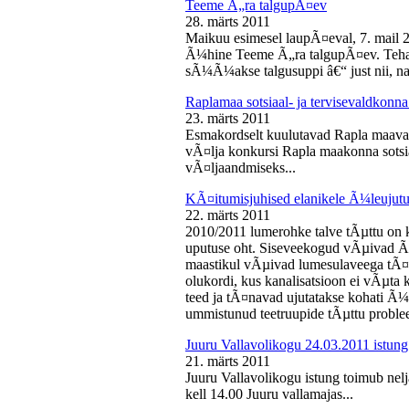
Teeme Ã„ra talgupÃ¤ev
28. märts 2011
Maikuu esimesel laupÃ¤eval, 7. mail 
Ã¼hine Teeme Ã„ra talgupÃ¤ev. Teha
sÃ¼Ã¼akse talgusuppi â€“ just nii, na
Raplamaa sotsiaal- ja tervisevaldkonn
23. märts 2011
Esmakordselt kuulutavad Rapla maav
vÃ¤lja konkursi Rapla maakonna sotsia
vÃ¤ljaandmiseks...
KÃ¤itumisjuhised elanikele Ã¼leujutu
22. märts 2011
2010/2011 lumerohke talve tÃµttu on k
uputuse oht. Siseveekogud vÃµivad Ã
maastikul vÃµivad lumesulaveega tÃ¤i
olukordi, kus kanalisatsioon ei vÃµta 
teed ja tÃ¤navad ujutatakse kohati Ã¼
ummistunud teetruupide tÃµttu proble
Juuru Vallavolikogu 24.03.2011 istung
21. märts 2011
Juuru Vallavolikogu istung toimub nel
kell 14.00 Juuru vallamajas...