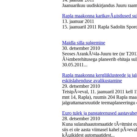
Jaanuarikuu uudiskirjandus Juuru raam
Rapla maakonna karikavÃµistlused sul
13. jaanuar 2011
15. jaanuaril 2011 Rapla Sadolin Spord
Maidla silla sulgemine
30. detsember 2010
Seoses ArankÃ¼la-Juuru tee (nr T2012
Ã¼mberehitusega planeerib ehitaja sul
30.05.2011...
Rapla maakonna kergliiklusteede ja ja
eskiislahenduse avalikustamine
29. detsember 2010
TeisipÃ¤eval, 11. jaanuaril 2011 kell 
mnt 14, Rapla), ruumis 204 Rapla maak
jalgrattamarsruutide teemaplaneeringu e
Euro tulek ja pangateenused aastavahe
28. detsember 2010
Kuna sularahaautomaatide tÃ¤itmist eu
siis ei ole aasta viimasel kahel pÃ¤ev
kÃµikidest automaatidest...