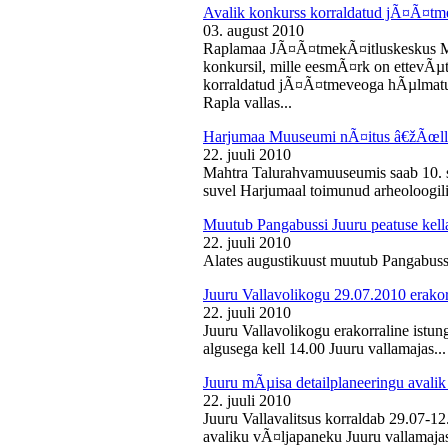
Avalik konkurss korraldatud jÃ¤Ã¤tm
03. august 2010
Raplamaa JÃ¤Ã¤tmekÃ¤itluskeskus M
konkursil, mille eesmÃ¤rk on ettevÃµ
korraldatud jÃ¤Ã¤tmeveoga hÃµlmatu
Rapla vallas...
Harjumaa Muuseumi nÃ¤itus â€žÃœll
22. juuli 2010
Mahtra Talurahvamuuseumis saab 10. s
suvel Harjumaal toimunud arheoloogilis
Muutub Pangabussi Juuru peatuse kell
22. juuli 2010
Alates augustikuust muutub Pangabussi
Juuru Vallavolikogu 29.07.2010 erakor
22. juuli 2010
Juuru Vallavolikogu erakorraline istun
algusega kell 14.00 Juuru vallamajas...
Juuru mÃµisa detailplaneeringu avali
22. juuli 2010
Juuru Vallavalitsus korraldab 29.07-1
avaliku vÃ¤ljapaneku Juuru vallamajas