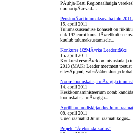
PÃµhja-Eesti Regionaalhaigla vereke
doonoripÃ¤evad:...
PensionÃ¤ri tulumaksuvaba tulu 2011. 
15. aprill 2011
Tulumaksuseaduse kohaselt on riikliku
ehk 192 eurot kuus. JÃ¤relikult see os
kuulub tulumaksustamisele...
Konkurss â€žMÃ¤rka Leaderitâ€œ
15. aprill 2011
Konkursi eesmÃ¤rk on tutvustada ja t
2013 (MAK) Leader meetmest toetust s
ettevÃµtjaid, vabaÃ¼hendusi ja kohali
Noore looduskaitsja mÃ¤rgiga tunnus
14. aprill 2011
Keskkonnaministeerium ootab kandidaa
looduskaitsja mÃ¤rgiga...
Aprillikuu uudiskirjandus Juuru raam
08. aprill 2011
Uued raamatud Juuru raamatukogus...
Projekt "Ãœksinda kodus"