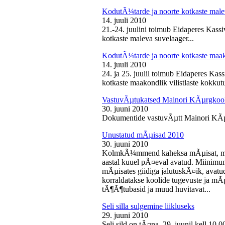
KodutÃ¼tarde ja noorte kotkaste male
14. juuli 2010
21.-24. juulini toimub Eidaperes Kas
kotkaste maleva suvelaager...
KodutÃ¼tarde ja noorte kotkaste maako
14. juuli 2010
24. ja 25. juulil toimub Eidaperes Ka
kotkaste maakondlik vilistlaste kokkutu
VastuvÃµtukatsed Mainori KÃµrgkool
30. juuni 2010
Dokumentide vastuvÃµtt Mainori KÃµ
Unustatud mÃµisad 2010
30. juuni 2010
KolmkÃ¼mmend kaheksa mÃµisat, mille
aastal kuuel pÃ¤eval avatud. Miinimu
mÃµisates giidiga jalutuskÃ¤ik, avatu
korraldatakse koolide tugevuste ja mÃ
tÃ¶Ã¶tubasid ja muud huvitavat...
Seli silla sulgemine liikluseks
29. juuni 2010
Seli sild on tÃ¤na, 29. juunil kell 10.0