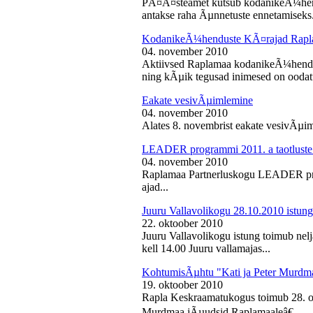
PÃ¤Ã¤steamet kutsub kodanikeÃ¼hendu
antakse raha Ãµnnetuste ennetamiseks.
KodanikeÃ¼henduste KÃ¤rajad Rapl
04. november 2010
Aktiivsed Raplamaa kodanikeÃ¼hendust
ning kÃµik tegusad inimesed on ooda
Eakate vesivÃµimlemine
04. november 2010
Alates 8. novembrist eakate vesivÃµiml
LEADER programmi 2011. a taotluste
04. november 2010
Raplamaa Partnerluskogu LEADER pro
ajad...
Juuru Vallavolikogu 28.10.2010 istung
22. oktoober 2010
Juuru Vallavolikogu istung toimub nel
kell 14.00 Juuru vallamajas...
KohtumisÃµhtu "Kati ja Peter Murdm
19. oktoober 2010
Rapla Keskraamatukogus toimub 28. o
Murdmaa jÃµudsid Raplamaaleâ€...