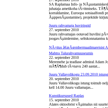
SA Raplamaa Info- ja NÃµustamiskesk
juhataja ametikoha tÃ¤itmiseks. TÃ¶Ã
korraldamine, Euroopa sotsiaalfondi p
ÃµppenÃµustamine), projektide kirjuta
Juuru rahvamaja huviringid
27. september 2010
Juuru rahvamajas ootavad huvilisi pÃ¤r
joogavÃµimlemine, seltskonnatantsu ku
NÃ¤itus â€œÃœmbermaailmareisist Ada
Mahtra Talurahvamuuseumis
22. september 2010
Meremehe ja teadlase admiral Adam J
mÃ¶Ã¶dub tÃ¤navu 240 aastat...
Juuru Vallavolikogu 23.09.2010 istung
20. september 2010
Juuru Vallavolikogu istung toimub nel
kell 14.00 Juuru vallamajas...
Kunstikursused Raplas
15. september 2010
Alates oktoobrist vÃµimalus nii suurte