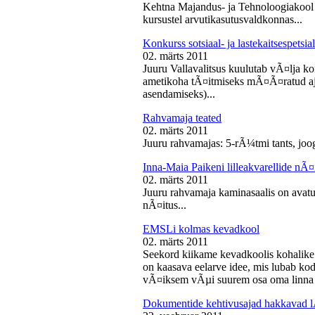
Kehtna Majandus- ja Tehnoloogiakool k
kursustel arvutikasutusvaldkonnas...
Konkurss sotsiaal- ja lastekaitsespetsia
02. märts 2011
Juuru Vallavalitsus kuulutab vÃ¤lja konk
ametikoha tÃ¤itmiseks mÃ¤Ã¤ratud aja
asendamiseks)...
Rahvamaja teated
02. märts 2011
Juuru rahvamajas: 5-rÃ¼tmi tants, joog
Inna-Maia Paikeni lilleakvarellide nÃ¤
02. märts 2011
Juuru rahvamaja kaminasaalis on avatud
nÃ¤itus...
EMSLi kolmas kevadkool
02. märts 2011
Seekord kiikame kevadkoolis kohalike
on kaasava eelarve idee, mis lubab koda
vÃ¤iksem vÃµi suurem osa oma linna v
Dokumentide kehtivusajad hakkavad