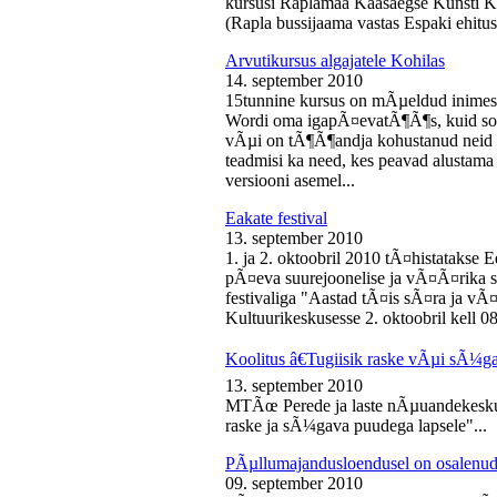
kursusi Raplamaa Kaasaegse Kunsti Ke
(Rapla bussijaama vastas Espaki ehitusp
Arvutikursus algajatele Kohilas
14. september 2010
15tunnine kursus on mÃµeldud inime
Wordi oma igapÃ¤evatÃ¶Ã¶s, kuid soo
vÃµi on tÃ¶Ã¶andja kohustanud neid s
teadmisi ka need, kes peavad alustam
versiooni asemel...
Eakate festival
13. september 2010
1. ja 2. oktoobril 2010 tÃ¤histatakse E
pÃ¤eva suurejoonelise ja vÃ¤Ã¤rika
festivaliga "Aastad tÃ¤is sÃ¤ra ja vÃ
Kultuurikeskusesse 2. oktoobril kell 08
Koolitus â€Tugiisik raske vÃµi sÃ¼ga
13. september 2010
MTÃœ Perede ja laste nÃµuandekeskus
raske ja sÃ¼gava puudega lapsele"...
PÃµllumajandusloendusel on osalenud
09. september 2010