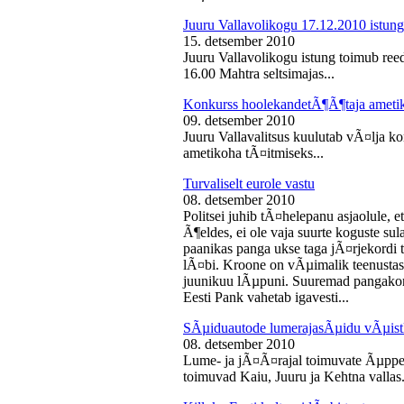
Juuru Vallavolikogu 17.12.2010 istung
15. detsember 2010
Juuru Vallavolikogu istung toimub reed
16.00 Mahtra seltsimajas...
Konkurss hoolekandetÃ¶Ã¶taja ameti
09. detsember 2010
Juuru Vallavalitsus kuulutab vÃ¤lja 
ametikoha tÃ¤itmiseks...
Turvaliselt eurole vastu
08. detsember 2010
Politsei juhib tÃ¤helepanu asjaolule, et
Ã¶eldes, ei ole vaja suurte koguste sul
paanikas panga ukse taga jÃ¤rjekord
lÃ¤bi. Kroone on vÃµimalik teenustas
juunikuu lÃµpuni. Suuremad pangakont
Eesti Pank vahetab igavesti...
SÃµiduautode lumerajasÃµidu vÃµist
08. detsember 2010
Lume- ja jÃ¤Ã¤rajal toimuvate Ãµppe
toimuvad Kaiu, Juuru ja Kehtna vallas.