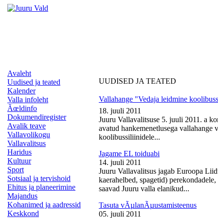
Avaleht
UUDISED JA TEATED
Uudised ja teated
Kalender
Vallahange "Vedaja leidmine koolibussi
Valla infoleht
Ãœldinfo
18. juuli 2011
Dokumendiregister
Juuru Vallavalitsuse 5. juuli 2011. a k
Avalik teave
avatud hankemenetlusega vallahange ve
Vallavolikogu
koolibussiliinidele...
Vallavalitsus
Haridus
Jagame EL toiduabi
Kultuur
14. juuli 2011
Sport
Juuru Vallavalitsus jagab Euroopa Liid
Sotsiaal ja tervishoid
kaerahelbed, spagetid) perekondadele, 
Ehitus ja planeerimine
saavad Juuru valla elanikud...
Majandus
Kohanimed ja aadressid
Tasuta vÃµlanÃµustamisteenus
Keskkond
05. juuli 2011