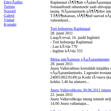
EttevÃµtlus
Raplamaal tÃ¶Ã¶tab vÃµlanÃµustajan
Turism
Sotsiaalfondi rahastusele saab abivaj
Noored
tasuta. NÃµustamisele pÃ¶Ã¶rduv inime
Galerii
TÃ¶Ã¶tukassas, tÃ¶Ã¶tud saavad nÃµ
Viidad
vahendusel...
Kontakt
Tori hobusega Raplamaal
28. juuni 2011
LaupÃ¤eval, 16. juulil Inglistel:
- Tori hobusega Raplamaal
- Lau kÃ¼la 770
- Ingliste kÃ¼la 555
Metsa raieÃµiguse vÃµÃµrandamine
28. juuni 2011
Juuru Vallavalitsus korraldab kirjali
vÃµÃµrandamiseks. Lageraiet teostata
24005:002:0149) ja Kodu tÃ¤nava (k
kokku 1,46 ha ulatuses...
Juuru Vallavolikogu 30.06.2011 istung
22. juuni 2011
Juuru Vallavolikogu istung toimub nelj
14.00 Juuru vallamajas...