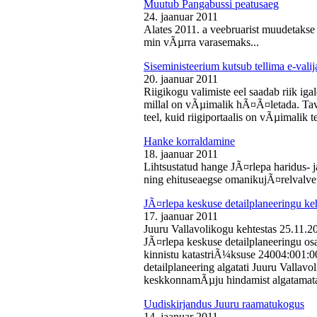
Muutub Pangabussi peatusaeg
24. jaanuar 2011
Alates 2011. a veebruarist muudetakse
min vÃµrra varasemaks...
Siseministeerium kutsub tellima e-valij
20. jaanuar 2011
Riigikogu valimiste eel saadab riik iga
millal on vÃµimalik hÃ¤Ã¤letada. Tava
teel, kuid riigiportaalis on vÃµimalik te
Hanke korraldamine
18. jaanuar 2011
Lihtsustatud hange JÃ¤rlepa haridus- j
ning ehituseaegse omanikujÃ¤relvalve t
JÃ¤rlepa keskuse detailplaneeringu ke
17. jaanuar 2011
Juuru Vallavolikogu kehtestas 25.11.
JÃ¤rlepa keskuse detailplaneeringu os
kinnistu katastriÃ¼ksuse 24004:001:
detailplaneering algatati Juuru Vallav
keskkonnamÃµju hindamist algatamata
Uudiskirjandus Juuru raamatukogus
14. jaanuar 2011