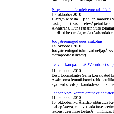
Pangaklientidele tuleb euro rahulikult
19. oktoober 2010
JÃ¤rgmise aasta 1. jaanuari saabudes 
aasta juunist kasutuselevÃµetud kroon
Ã¼hisraha. Kuna raharingluse toimimise
kindlasti hea teada, mida tÃ¤hendab e
Joogatreeningud uues asukohas
14. oktoober 2010
Joogatreeningud toimuvad neljapÃ¤evit
metsapoolsest uksest)...
Teavituskampaania â€žVeendu, et su pe
11. oktoober 2010
Eesti Loomakaitse Seltsi korraldatud
Ã¼les oma lemmikloomi (ehk pereliikm
aga neid suvilapiirkondadesse hulkuma
TeabepÃ¤ev korterelamute esindajatel
11. oktoober 2010
15. oktoobril korÂ­raldab sihtasutus K
teabepÃ¤eva, et tutvustada investeer
rekonstrueerimise toetusÂ» tingimusi