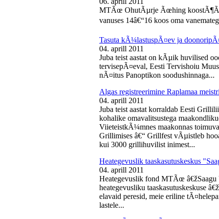
06. aprill 2011
MTÃœ OhutÃµrje Ãœhing koostÃ¶Ã¶s
vanuses 14â€“16 koos oma vanematega
Tasuta kÃ¼lastuspÃ¤ev ja doonoripÃ
04. aprill 2011
Juba teist aastat on kÃµik huvilised oo
tervisepÃ¤eval, Eesti Tervishoiu Muu
nÃ¤itus Panoptikon soodushinnaga...
Algas registreerimine Raplamaa meistri
04. aprill 2011
Juba teist aastat korraldab Eesti Gril
kohalike omavalitsustega maakondliku
ViieteistkÃ¼mnes maakonnas toimuval 
Grillimises â€“ Grillfest vÃµistleb h
kui 3000 grillihuvilist inimest...
Heategevuslik taaskasutuskeskus "Saa
04. aprill 2011
Heategevuslik fond MTÃœ â€žSaagu 
heategevusliku taaskasutuskeskuse â
elavaid peresid, meie eriline tÃ¤helep
lastele...