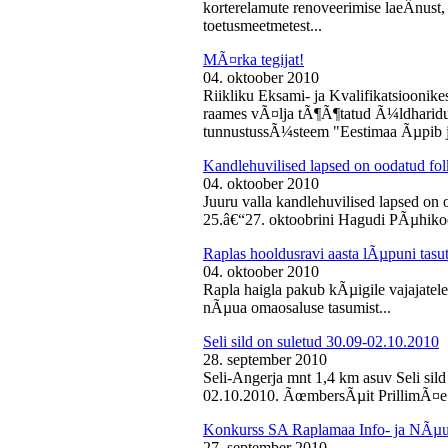
korterelamute renoveerimise laeÂ­nust,
toetusmeetmetest...
MÃ¤rka tegijat!
04. oktoober 2010
Riikliku Eksami- ja Kvalifikatsiooni
raames vÃ¤lja tÃ¶Ã¶tatud Ã¼ldharidus
tunnustussÃ¼steem "Eestimaa Ãµpib j
Kandlehuvilised lapsed on oodatud fo
04. oktoober 2010
Juuru valla kandlehuvilised lapsed on
25.â€“27. oktoobrini Hagudi PÃµhikool
Raplas hooldusravi aasta lÃµpuni tasu
04. oktoober 2010
Rapla haigla pakub kÃµigile vajajatel
nÃµua omaosaluse tasumist...
Seli sild on suletud 30.09-02.10.2010
28. september 2010
Seli-Angerja mnt 1,4 km asuv Seli sil
02.10.2010. ÃœmbersÃµit PrillimÃ¤e 
Konkurss SA Raplamaa Info- ja NÃµus
27. september 2010