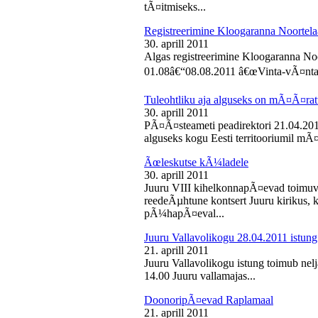
tÃ¤itmiseks...
Registreerimine Kloogaranna Noortela
30. aprill 2011
Algas registreerimine Kloogaranna Noo
01.08â€“08.08.2011 â€œVinta-vÃ¤ntaâ€
Tuleohtliku aja alguseks on mÃ¤Ã¤ra
30. aprill 2011
PÃ¤Ã¤steameti peadirektori 21.04.2011
alguseks kogu Eesti territooriumil mÃ¤
Ãœleskutse kÃ¼ladele
30. aprill 2011
Juuru VIII kihelkonnapÃ¤evad toimuvad
reedeÃµhtune kontsert Juuru kirikus
pÃ¼hapÃ¤eval...
Juuru Vallavolikogu 28.04.2011 istung
21. aprill 2011
Juuru Vallavolikogu istung toimub nelja
14.00 Juuru vallamajas...
DoonoripÃ¤evad Raplamaal
21. aprill 2011