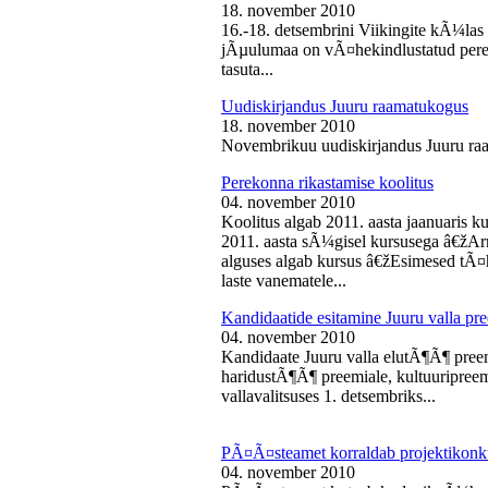
18. november 2010
16.-18. detsembrini Viikingite kÃ¼la
jÃµulumaa on vÃ¤hekindlustatud perede
tasuta...
Uudiskirjandus Juuru raamatukogus
18. november 2010
Novembrikuu uudiskirjandus Juuru ra
Perekonna rikastamise koolitus
04. november 2010
Koolitus algab 2011. aasta jaanuaris
2011. aasta sÃ¼gisel kursusega â€žAr
alguses algab kursus â€žEsimesed tÃ¤
laste vanematele...
Kandidaatide esitamine Juuru valla 
04. november 2010
Kandidaate Juuru valla elutÃ¶Ã¶ preem
haridustÃ¶Ã¶ preemiale, kultuuripreem
vallavalitsuses 1. detsembriks...
PÃ¤Ã¤steamet korraldab projektikonk
04. november 2010