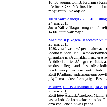
10.-30. juunini toimub Raplamaa Kaas
nÃ¤itus SOSS. NÃ¤itusel leidub nii ma
mÃµistatuslikke objekte...
Juuru Vallavolikogu 26.05.2011 istung
24. mai 2011
Juuru Vallavolikogu istung toimub nelj
14.00 Juuru vallamajas...
MÃ¤lestusi ja kogemusi seoses pÃµll
23. mai 2011
1989. aastal vastu vÃµetud taluseaduse
loodud taludele. 1991. a maareformise
omanikele ja vÃµimaldati maad erasta
Ã¼ldistel alustel. JÃ¤rgmisel, 1992. 
seadus, millega pandi alus endiste kolle
nende vara ja maa baasil uute talude 
Eesti PÃµllumajandusmuuseum soovib 
pÃµllumajandusreformiga igas Eestima
VastuvÃµtukatsed Mainori Rapla Ãµpp
23. mai 2011
Eesti EttevÃµtluskÃµrgkooli Mainor 
tasuta kohtade komplekteerimiseks. Ol
oma kodulehele Ã¼les panna...