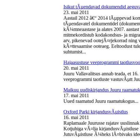
Isikut tÃµendavad dokumendid aeguv
23. mai 2011
Aastail 2012 â€“ 2014 lÃµppevad korra
tÃµendavatel dokumentidel (dokument),
kÃ¼mneaastase ja alates 2007. aastast 
mitmekordistub kodakondsus- ja migra
arv, pikenevad ootejÃ¤rjekorrad ning
kÃ¤ttesaamise ooteaeg. Eeltoodust tul
suhtumist...
Hajaasustuse veeprogrammi taotlusvoo
20. mai 2011
Juuru Vallavalitsus annab teada, et 16.
veeprogrammi taotluste vastuvÃµtt Juur
Maikuu uudiskirjandus Juuru raamatu
17. mai 2011
Uued raamatud Juuru raamatukogus...
Oxford Parki kirjandusvÃµistlus
16. mai 2011
Raplamaale Juurusse rajatav uuslinnak
Kotjuhiga vÃ¤lja kirjandusvÃµistluse 
JutuvÃµistluse Ã¼heks lÃ¤bivaks idee