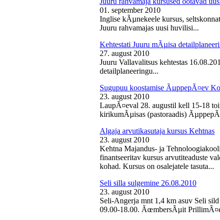
Juuru rahvamaja kursused ootavad uusi
01. september 2010
Inglise kÃµnekeele kursus, seltskonn
Juuru rahvamajas uusi huvilisi...
Kehtestati Juuru mÃµisa detailplaneer
27. august 2010
Juuru Vallavalitsus kehtestas 16.08.2
detailplaneeringu...
Sugupuu koostamise ÃµppepÃ¤ev Ko
23. august 2010
LaupÃ¤eval 28. augustil kell 15-18 
kirikumÃµisas (pastoraadis) ÃµppepÃ
Algaja arvutikasutaja kursus Kehtnas
23. august 2010
Kehtna Majandus- ja Tehnoloogiakooli
finantseeritav kursus arvutiteaduste 
kohad. Kursus on osalejatele tasuta...
Seli silla sulgemine 26.08.2010
23. august 2010
Seli-Angerja mnt 1,4 km asuv Seli sild
09.00-18.00. ÃœmbersÃµit PrillimÃ¤e