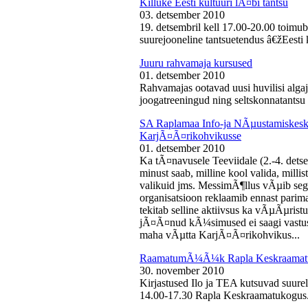
Killuke Eesti kultuuri lÃ¤bi tantsu
03. detsember 2010
19. detsembril kell 17.00-20.00 toimu
suurejooneline tantsuetendus â€žEesti 
Juuru rahvamaja kursused
01. detsember 2010
Rahvamajas ootavad uusi huvilisi algaj
joogatreeningud ning seltskonnatantsu 
SA Raplamaa Info-ja NÃµustamiskesku
KarjÃ¤Ã¤rikohvikusse
01. detsember 2010
Ka tÃ¤navusele Teeviidale (2.-4. det
minust saab, milline kool valida, milli
valikuid jms. MessimÃ¶llus vÃµib sega
organisatsioon reklaamib ennast parima
tekitab selline aktiivsus ka vÃµÃµris
jÃ¤Ã¤nud kÃ¼simused ei saagi vastust
maha vÃµtta KarjÃ¤Ã¤rikohvikus...
RaamatumÃ¼Ã¼k Rapla Keskraamat
30. november 2010
Kirjastused Ilo ja TEA kutsuvad suur
14.00-17.30 Rapla Keskraamatukogus.