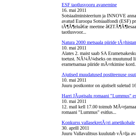
ESF taotlusvooru avanemine
16. mai 2011
Sotsiaalministeerium ja INNOVE annava
avatud Euroopa Sotsiaalfondi (ESF) pri
tÃ¶Ã¶eluâ€œ meetme â€žTÃ¶Ã¶lesaam
taotlusvoor...
Natura 2000 metsaala piiride tÃ¤hist
10. mai 2011
Alates 2. maist saab SA Erametsakesk
toetust. NÃ¼Ã¼dseks on muutunud liht
erametsamaa piiride mÃ¤rkimise kord.
Ajutised muudatused postiteenuse osut
10. mai 2011
Juuru postkontor on ajutiselt suletud 1
Harri JÃµgisalu romaani "Lummus" es
10. mai 2011
12. mail kell 17.00 toimub MÃ¤rjamaa 
romaani "Lummus" esitlus...
Konkurss vallasekretÃ¤ri ametikohale
30. aprill 2011
Juuru Vallavalitsus kuulutab vÃ¤lja av