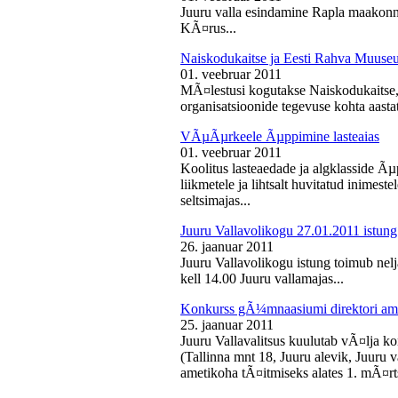
Juuru valla esindamine Rapla maakon
KÃ¤rus...
Naiskodukaitse ja Eesti Rahva Muus
01. veebruar 2011
MÃ¤lestusi kogutakse Naiskodukaitse
organisatsioonide tegevuse kohta aasta
VÃµÃµrkeele Ãµppimine lasteaias
01. veebruar 2011
Koolitus lasteaedade ja algklasside Ãµp
liikmetele ja lihtsalt huvitatud inimest
seltsimajas...
Juuru Vallavolikogu 27.01.2011 istung
26. jaanuar 2011
Juuru Vallavolikogu istung toimub nelj
kell 14.00 Juuru vallamajas...
Konkurss gÃ¼mnaasiumi direktori am
25. jaanuar 2011
Juuru Vallavalitsus kuulutab vÃ¤lja 
(Tallinna mnt 18, Juuru alevik, Juu
ametikoha tÃ¤itmiseks alates 1. mÃ¤rts