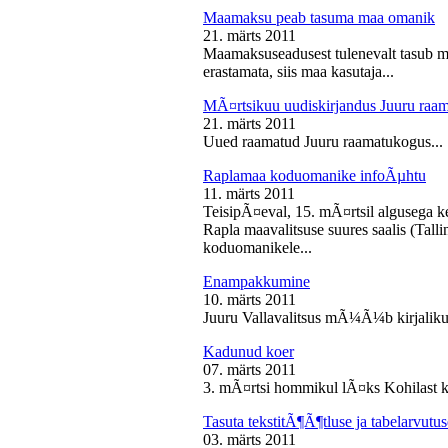
Maamaksu peab tasuma maa omanik
21. märts 2011
Maamaksuseadusest tulenevalt tasub 
erastamata, siis maa kasutaja...
MÃ¤rtsikuu uudiskirjandus Juuru raa
21. märts 2011
Uued raamatud Juuru raamatukogus...
Raplamaa koduomanike infoÃµhtu
11. märts 2011
TeisipÃ¤eval, 15. mÃ¤rtsil algusega k
Rapla maavalitsuse suures saalis (Tal
koduomanikele...
Enampakkumine
10. märts 2011
Juuru Vallavalitsus mÃ¼Ã¼b kirjaliku
Kadunud koer
07. märts 2011
3. mÃ¤rtsi hommikul lÃ¤ks Kohilast k
Tasuta tekstitÃ¶Ã¶tluse ja tabelarvu
03. märts 2011