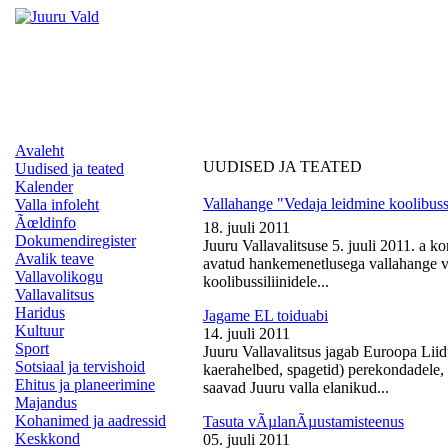
Avaleht
UUDISED JA TEATED
Uudised ja teated
Kalender
Vallahange "Vedaja leidmine koolibussi
Valla infoleht
Ãœldinfo
18. juuli 2011
Dokumendiregister
Juuru Vallavalitsuse 5. juuli 2011. a k
Avalik teave
avatud hankemenetlusega vallahange ve
Vallavolikogu
koolibussiliinidele...
Vallavalitsus
Haridus
Jagame EL toiduabi
Kultuur
14. juuli 2011
Sport
Juuru Vallavalitsus jagab Euroopa Liid
Sotsiaal ja tervishoid
kaerahelbed, spagetid) perekondadele, 
Ehitus ja planeerimine
saavad Juuru valla elanikud...
Majandus
Kohanimed ja aadressid
Tasuta vÃµlanÃµustamisteenus
Keskkond
05. juuli 2011