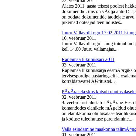
22. veebruar 2011
Alates 2011. aasta teisest poolest ha
dokumendid, mis on vÃ¤lja antud 5- ja 
on oodata dokumentide taotlejate arv
pikemad ooteajad teenindustes...
Juuru Vallavolikogu 17.02.2011 istung
16. veebruar 2011
Juuru Vallavolikogu istung toimub nelj
kell 14.00 Juuru vallamajas...
Raplamaa liikumissari 2011
03. veebruar 2011
Raplamaa liikumissarja eesmÃ¤rgiks on
tervisespordiga aastaringselt ja osale
korraldatavatel Ã¼ritustel...
PÃ¤Ã¤stekeskus kutsub ohutusalasele 
02. veebruar 2011
9. veebruarist alustab LÃ¤Ã¤ne-Eest
komandodes elanikele mÃµeldud ohutus
on elanikkonna ohutusalase teadlikkus
ja koduse tuleohutuse parendamine...
Valla esindamine maakonna talimÃ¤n
01. veebruar 2011