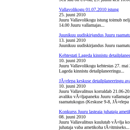
Vallavolikogu 01.07.2010 istung
25. juuni 2010
Juuru Vallavolikogu istung toimub nelj
14.00 Juuru vallamajas...
Juunikuu uudiskirjandus Juuru raamat
13. juuni 2010
Juunikuu uudiskirjandus Juuru raamatu
Kehtestati Lageda kinnistu detailplane
10. juuni 2010
Juuru Vallavolikogu kehtestas 27. ma
Lageda kinnistu detailplaneeringu...
JÃ¤rlepa keskuse detailplaneeringu av
10. juuni 2010
Juuru Vallavalitsus korraldab 21.06-2
avaliku vÃ¤ljapaneku Juuru vallamajas 
raamatukogus (Keskuse 9-8, JÃ¤rlepa 
Konkurss Juuru lasteaia juhataja ameti
08. juuni 2010
Juuru Vallavalitsus kuulutab vÃ¤lja ko
juhataja vaba ametikoha tÃ¤itmiseks...