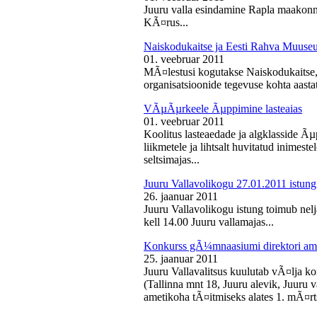
Juuru valla esindamine Rapla maakon
KÃ¤rus...
Naiskodukaitse ja Eesti Rahva Muus
01. veebruar 2011
MÃ¤lestusi kogutakse Naiskodukaitse
organisatsioonide tegevuse kohta aasta
VÃµÃµrkeele Ãµppimine lasteaias
01. veebruar 2011
Koolitus lasteaedade ja algklasside Ãµp
liikmetele ja lihtsalt huvitatud inimest
seltsimajas...
Juuru Vallavolikogu 27.01.2011 istung
26. jaanuar 2011
Juuru Vallavolikogu istung toimub nelj
kell 14.00 Juuru vallamajas...
Konkurss gÃ¼mnaasiumi direktori am
25. jaanuar 2011
Juuru Vallavalitsus kuulutab vÃ¤lja 
(Tallinna mnt 18, Juuru alevik, Juu
ametikoha tÃ¤itmiseks alates 1. mÃ¤rts