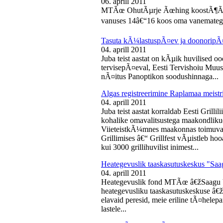
06. aprill 2011
MTÃœ OhutÃµrje Ãœhing koostÃ¶Ã¶s
vanuses 14â€“16 koos oma vanematega
Tasuta kÃ¼lastuspÃ¤ev ja doonoripÃ
04. aprill 2011
Juba teist aastat on kÃµik huvilised oo
tervisepÃ¤eval, Eesti Tervishoiu Muu
nÃ¤itus Panoptikon soodushinnaga...
Algas registreerimine Raplamaa meistri
04. aprill 2011
Juba teist aastat korraldab Eesti Gril
kohalike omavalitsustega maakondliku
ViieteistkÃ¼mnes maakonnas toimuval 
Grillimises â€“ Grillfest vÃµistleb h
kui 3000 grillihuvilist inimest...
Heategevuslik taaskasutuskeskus "Saa
04. aprill 2011
Heategevuslik fond MTÃœ â€žSaagu 
heategevusliku taaskasutuskeskuse â
elavaid peresid, meie eriline tÃ¤helep
lastele...