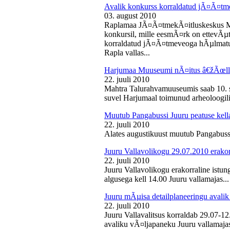
Avalik konkurss korraldatud jÃ¤Ã¤tm
03. august 2010
Raplamaa JÃ¤Ã¤tmekÃ¤itluskeskus M
konkursil, mille eesmÃ¤rk on ettevÃµ
korraldatud jÃ¤Ã¤tmeveoga hÃµlmatu
Rapla vallas...
Harjumaa Muuseumi nÃ¤itus â€žÃœll
22. juuli 2010
Mahtra Talurahvamuuseumis saab 10. s
suvel Harjumaal toimunud arheoloogilis
Muutub Pangabussi Juuru peatuse kell
22. juuli 2010
Alates augustikuust muutub Pangabussi
Juuru Vallavolikogu 29.07.2010 erakor
22. juuli 2010
Juuru Vallavolikogu erakorraline istun
algusega kell 14.00 Juuru vallamajas...
Juuru mÃµisa detailplaneeringu avali
22. juuli 2010
Juuru Vallavalitsus korraldab 29.07-1
avaliku vÃ¤ljapaneku Juuru vallamajas