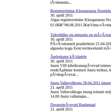
tÃ¤itmiseks...
Registreerimine Kloogaranna Noortela
30. aprill 2011
Algas registreerimine Kloogaranna Noo
01.08â€“08.08.2011 â€œVinta-vÃ¤ntaâ€
Tuleohtliku aja alguseks on mÃ¤Ã¤ra
30. aprill 2011
PÃ¤Ã¤steameti peadirektori 21.04.2011
alguseks kogu Eesti territooriumil mÃ¤
Ãœleskutse kÃ¼ladele
30. aprill 2011
Juuru VIII kihelkonnapÃ¤evad toimuvad
reedeÃµhtune kontsert Juuru kirikus
pÃ¼hapÃ¤eval...
Juuru Vallavolikogu 28.04.2011 istung
21. aprill 2011
Juuru Vallavolikogu istung toimub nelja
14.00 Juuru vallamajas...
DoonoripÃ¤evad Raplamaal
21. aprill 2011