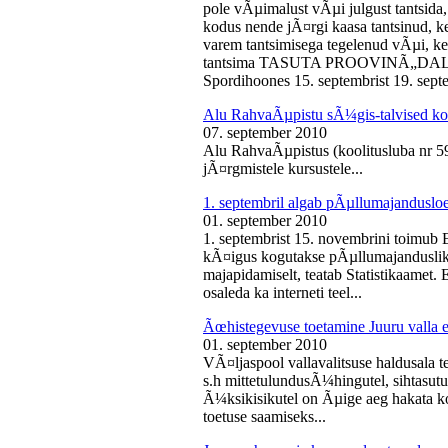
pole vÃµimalust vÃµi julgust tantsida,
kodus nende jÃ¤rgi kaasa tantsinud, kel
varem tantsimisega tegelenud vÃµi, k
tantsima TASUTA PROOVINÃ„DALA! 
Spordihoones 15. septembrist 19. septe
Alu RahvaÃµpistu sÃ¼gis-talvised ko
07. september 2010
Alu RahvaÃµpistus (koolitusluba nr 
jÃ¤rgmistele kursustele...
1. septembril algab pÃµllumajanduslo
01. september 2010
1. septembrist 15. novembrini toimub 
kÃ¤igus kogutakse pÃµllumajandusliku
majapidamiselt, teatab Statistikaamet
osaleda ka interneti teel...
Ãœhistegevuse toetamine Juuru valla e
01. september 2010
VÃ¤ljaspool vallavalitsuse haldusala te
s.h mittetulundusÃ¼hingutel, sihtasutus
Ã¼ksikisikutel on Ãµige aeg hakata ko
toetuse saamiseks...