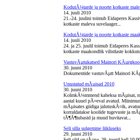
KodutÃ¼tarde ja noorte kotkaste male
14. juuli 2010
21.-24. juulini toimub Eidaperes Kas
kotkaste maleva suvelaager...
KodutÃ¼tarde ja noorte kotkaste maako
14. juuli 2010
24. ja 25. juulil toimub Eidaperes Ka
kotkaste maakondlik vilistlaste kokkutu
VastuvÃµtukatsed Mainori KÃµrgkool
30. juuni 2010
Dokumentide vastuvÃµtt Mainori KÃµ
Unustatud mÃµisad 2010
30. juuni 2010
KolmkÃ¼mmend kaheksa mÃµisat, mille
aastal kuuel pÃ¤eval avatud. Miinimu
mÃµisates giidiga jalutuskÃ¤ik, avatu
korraldatakse koolide tugevuste ja mÃ
tÃ¶Ã¶tubasid ja muud huvitavat...
Seli silla sulgemine liikluseks
29. juuni 2010
Seli sild on tÃ¤na, 29. juunil kell 10.0