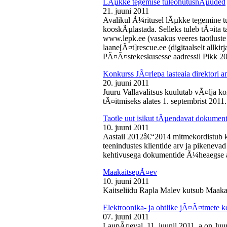
LÃµkke tegemise tuleohutusnÃµuded
21. juuni 2011
Avalikul Ã¼ritusel lÃµkke tegemine t
kooskÃµlastada. Selleks tuleb tÃ¤ita tao
www.lepk.ee (vasakus veeres taotluste a
laane[Ã¤t]rescue.ee (digitaalselt allk
PÃ¤Ã¤stekeskusesse aadressil Pikk 2
Konkurss JÃ¤rlepa lasteaia direktori a
20. juuni 2011
Juuru Vallavalitsus kuulutab vÃ¤lja ko
tÃ¤itmiseks alates 1. septembrist 2011.
Taotle uut isikut tÃµendavat dokumenti
10. juuni 2011
Aastail 2012â€“2014 mitmekordistub 
teenindustes klientide arv ja pikenevad
kehtivusega dokumentide Ã¼heaegse a
MaakaitsepÃ¤ev
10. juuni 2011
Kaitseliidu Rapla Malev kutsub Maakai
Elektroonika- ja ohtlike jÃ¤Ã¤tmete 
07. juuni 2011
LaupÃ¤eval, 11. juunil 2011. a on Juu