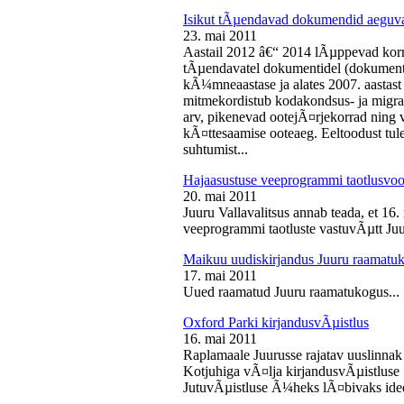
Isikut tÃµendavad dokumendid aeguv
23. mai 2011
Aastail 2012 â€“ 2014 lÃµppevad korra
tÃµendavatel dokumentidel (dokument),
kÃ¼mneaastase ja alates 2007. aastast 
mitmekordistub kodakondsus- ja migra
arv, pikenevad ootejÃ¤rjekorrad ning
kÃ¤ttesaamise ooteaeg. Eeltoodust tul
suhtumist...
Hajaasustuse veeprogrammi taotlusvoo
20. mai 2011
Juuru Vallavalitsus annab teada, et 16.
veeprogrammi taotluste vastuvÃµtt Juur
Maikuu uudiskirjandus Juuru raamatu
17. mai 2011
Uued raamatud Juuru raamatukogus...
Oxford Parki kirjandusvÃµistlus
16. mai 2011
Raplamaale Juurusse rajatav uuslinnak
Kotjuhiga vÃ¤lja kirjandusvÃµistluse 
JutuvÃµistluse Ã¼heks lÃ¤bivaks idee