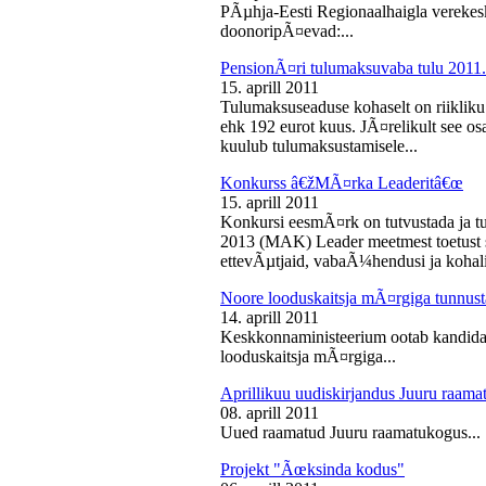
PÃµhja-Eesti Regionaalhaigla vereke
doonoripÃ¤evad:...
PensionÃ¤ri tulumaksuvaba tulu 2011. 
15. aprill 2011
Tulumaksuseaduse kohaselt on riikliku
ehk 192 eurot kuus. JÃ¤relikult see os
kuulub tulumaksustamisele...
Konkurss â€žMÃ¤rka Leaderitâ€œ
15. aprill 2011
Konkursi eesmÃ¤rk on tutvustada ja t
2013 (MAK) Leader meetmest toetust s
ettevÃµtjaid, vabaÃ¼hendusi ja kohali
Noore looduskaitsja mÃ¤rgiga tunnus
14. aprill 2011
Keskkonnaministeerium ootab kandidaa
looduskaitsja mÃ¤rgiga...
Aprillikuu uudiskirjandus Juuru raam
08. aprill 2011
Uued raamatud Juuru raamatukogus...
Projekt "Ãœksinda kodus"