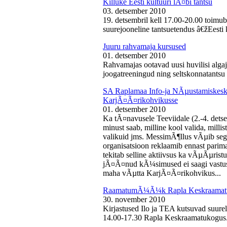
Killuke Eesti kultuuri lÃ¤bi tantsu
03. detsember 2010
19. detsembril kell 17.00-20.00 toimu
suurejooneline tantsuetendus â€žEesti 
Juuru rahvamaja kursused
01. detsember 2010
Rahvamajas ootavad uusi huvilisi algaj
joogatreeningud ning seltskonnatantsu 
SA Raplamaa Info-ja NÃµustamiskesku
KarjÃ¤Ã¤rikohvikusse
01. detsember 2010
Ka tÃ¤navusele Teeviidale (2.-4. det
minust saab, milline kool valida, milli
valikuid jms. MessimÃ¶llus vÃµib sega
organisatsioon reklaamib ennast parima
tekitab selline aktiivsus ka vÃµÃµris
jÃ¤Ã¤nud kÃ¼simused ei saagi vastust
maha vÃµtta KarjÃ¤Ã¤rikohvikus...
RaamatumÃ¼Ã¼k Rapla Keskraamat
30. november 2010
Kirjastused Ilo ja TEA kutsuvad suur
14.00-17.30 Rapla Keskraamatukogus.