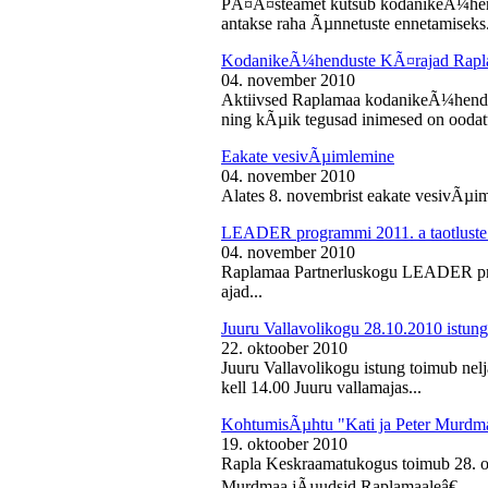
PÃ¤Ã¤steamet kutsub kodanikeÃ¼hendu
antakse raha Ãµnnetuste ennetamiseks.
KodanikeÃ¼henduste KÃ¤rajad Rapl
04. november 2010
Aktiivsed Raplamaa kodanikeÃ¼hendust
ning kÃµik tegusad inimesed on ooda
Eakate vesivÃµimlemine
04. november 2010
Alates 8. novembrist eakate vesivÃµiml
LEADER programmi 2011. a taotluste
04. november 2010
Raplamaa Partnerluskogu LEADER pro
ajad...
Juuru Vallavolikogu 28.10.2010 istung
22. oktoober 2010
Juuru Vallavolikogu istung toimub nel
kell 14.00 Juuru vallamajas...
KohtumisÃµhtu "Kati ja Peter Murdm
19. oktoober 2010
Rapla Keskraamatukogus toimub 28. o
Murdmaa jÃµudsid Raplamaaleâ€...