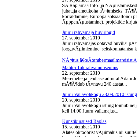
SA Raplamaa Info- ja NÃµustamiskesk
juhataja ametikoha tÃ¤itmiseks. TÃ¶Ã
korraldamine, Euroopa sotsiaalfondi p
ÃµppenÃµustamine), projektide kirjuta
Juuru rahvamaja huviringid
27. september 2010
Juuru rahvamajas ootavad huvilisi pÃ¤r
joogavÃµimlemine, seltskonnatantsu ku
NÃ¤itus â€œÃœmbermaailmareisist Ada
Mahtra Talurahvamuuseumis
22. september 2010
Meremehe ja teadlase admiral Adam J
mÃ¶Ã¶dub tÃ¤navu 240 aastat...
Juuru Vallavolikogu 23.09.2010 istung
20. september 2010
Juuru Vallavolikogu istung toimub nel
kell 14.00 Juuru vallamajas...
Kunstikursused Raplas
15. september 2010
Alates oktoobrist vÃµimalus nii suurte