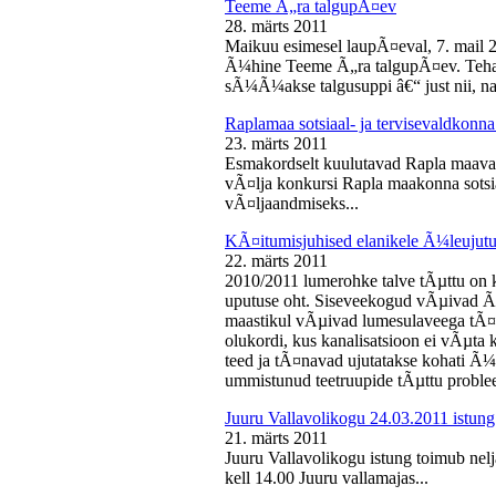
Teeme Ã„ra talgupÃ¤ev
28. märts 2011
Maikuu esimesel laupÃ¤eval, 7. mail 
Ã¼hine Teeme Ã„ra talgupÃ¤ev. Teha
sÃ¼Ã¼akse talgusuppi â€“ just nii, na
Raplamaa sotsiaal- ja tervisevaldkonn
23. märts 2011
Esmakordselt kuulutavad Rapla maav
vÃ¤lja konkursi Rapla maakonna sotsia
vÃ¤ljaandmiseks...
KÃ¤itumisjuhised elanikele Ã¼leujutu
22. märts 2011
2010/2011 lumerohke talve tÃµttu on k
uputuse oht. Siseveekogud vÃµivad Ã
maastikul vÃµivad lumesulaveega tÃ¤i
olukordi, kus kanalisatsioon ei vÃµta 
teed ja tÃ¤navad ujutatakse kohati Ã¼
ummistunud teetruupide tÃµttu proble
Juuru Vallavolikogu 24.03.2011 istung
21. märts 2011
Juuru Vallavolikogu istung toimub nel
kell 14.00 Juuru vallamajas...