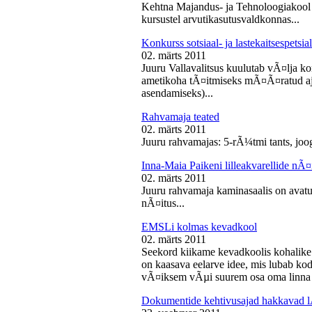
Kehtna Majandus- ja Tehnoloogiakool k
kursustel arvutikasutusvaldkonnas...
Konkurss sotsiaal- ja lastekaitsespetsia
02. märts 2011
Juuru Vallavalitsus kuulutab vÃ¤lja konk
ametikoha tÃ¤itmiseks mÃ¤Ã¤ratud aja
asendamiseks)...
Rahvamaja teated
02. märts 2011
Juuru rahvamajas: 5-rÃ¼tmi tants, joog
Inna-Maia Paikeni lilleakvarellide nÃ¤
02. märts 2011
Juuru rahvamaja kaminasaalis on avatud
nÃ¤itus...
EMSLi kolmas kevadkool
02. märts 2011
Seekord kiikame kevadkoolis kohalike
on kaasava eelarve idee, mis lubab koda
vÃ¤iksem vÃµi suurem osa oma linna v
Dokumentide kehtivusajad hakkavad