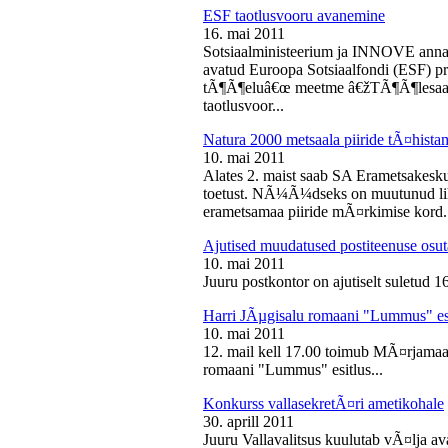
ESF taotlusvooru avanemine
16. mai 2011
Sotsiaalministeerium ja INNOVE annava
avatud Euroopa Sotsiaalfondi (ESF) pri
tÃ¶Ã¶eluâ€œ meetme â€žTÃ¶Ã¶lesaam
taotlusvoor...
Natura 2000 metsaala piiride tÃ¤hist
10. mai 2011
Alates 2. maist saab SA Erametsakesk
toetust. NÃ¼Ã¼dseks on muutunud liht
erametsamaa piiride mÃ¤rkimise kord.
Ajutised muudatused postiteenuse osut
10. mai 2011
Juuru postkontor on ajutiselt suletud 1
Harri JÃµgisalu romaani "Lummus" es
10. mai 2011
12. mail kell 17.00 toimub MÃ¤rjamaa 
romaani "Lummus" esitlus...
Konkurss vallasekretÃ¤ri ametikohale
30. aprill 2011
Juuru Vallavalitsus kuulutab vÃ¤lja av