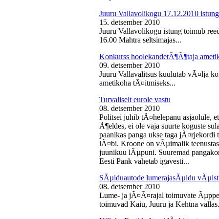
Juuru Vallavolikogu 17.12.2010 istung
15. detsember 2010
Juuru Vallavolikogu istung toimub reed
16.00 Mahtra seltsimajas...
Konkurss hoolekandetÃ¶Ã¶taja ameti
09. detsember 2010
Juuru Vallavalitsus kuulutab vÃ¤lja 
ametikoha tÃ¤itmiseks...
Turvaliselt eurole vastu
08. detsember 2010
Politsei juhib tÃ¤helepanu asjaolule, et
Ã¶eldes, ei ole vaja suurte koguste sul
paanikas panga ukse taga jÃ¤rjekord
lÃ¤bi. Kroone on vÃµimalik teenustas
juunikuu lÃµpuni. Suuremad pangakont
Eesti Pank vahetab igavesti...
SÃµiduautode lumerajasÃµidu vÃµist
08. detsember 2010
Lume- ja jÃ¤Ã¤rajal toimuvate Ãµppe
toimuvad Kaiu, Juuru ja Kehtna vallas.