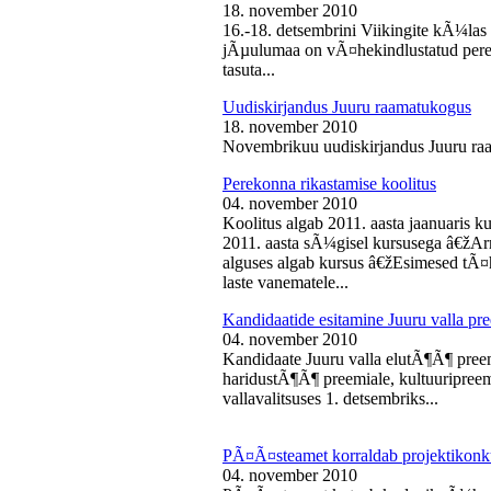
18. november 2010
16.-18. detsembrini Viikingite kÃ¼la
jÃµulumaa on vÃ¤hekindlustatud perede
tasuta...
Uudiskirjandus Juuru raamatukogus
18. november 2010
Novembrikuu uudiskirjandus Juuru ra
Perekonna rikastamise koolitus
04. november 2010
Koolitus algab 2011. aasta jaanuaris
2011. aasta sÃ¼gisel kursusega â€žAr
alguses algab kursus â€žEsimesed tÃ¤
laste vanematele...
Kandidaatide esitamine Juuru valla 
04. november 2010
Kandidaate Juuru valla elutÃ¶Ã¶ preem
haridustÃ¶Ã¶ preemiale, kultuuripreem
vallavalitsuses 1. detsembriks...
PÃ¤Ã¤steamet korraldab projektikonk
04. november 2010