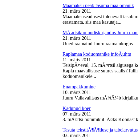
Maamaksu peab tasuma maa omanik
21. märts 2011
Maamaksuseadusest tulenevalt tasub 
erastamata, siis maa kasutaja...
MÃ¤rtsikuu uudiskirjandus Juuru raa
21. märts 2011
Uued raamatud Juuru raamatukogus...
Raplamaa koduomanike infoÃµhtu
11. märts 2011
TeisipÃ¤eval, 15. mÃ¤rtsil algusega k
Rapla maavalitsuse suures saalis (Tal
koduomanikele...
Enampakkumine
10. märts 2011
Juuru Vallavalitsus mÃ¼Ã¼b kirjaliku
Kadunud koer
07. märts 2011
3. mÃ¤rtsi hommikul lÃ¤ks Kohilast k
Tasuta tekstitÃ¶Ã¶tluse ja tabelarvu
03. märts 2011