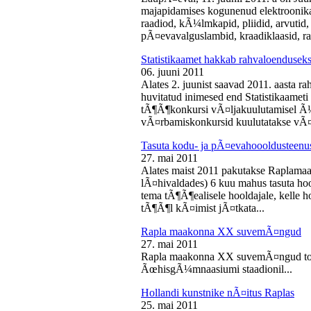
majapidamises kogunenud elektroonika-
raadiod, kÃ¼lmkapid, pliidid, arvutid,
pÃ¤evavalguslambid, kraadiklaasid, ra
Statistikaamet hakkab rahvaloendusek
06. juuni 2011
Alates 2. juunist saavad 2011. aasta r
huvitatud inimesed end Statistikaameti 
tÃ¶Ã¶konkursi vÃ¤ljakuulutamisel Ã
vÃ¤rbamiskonkursid kuulutatakse vÃ¤l
Tasuta kodu- ja pÃ¤evahoooldusteenus
27. mai 2011
Alates maist 2011 pakutakse Raplamaa
lÃ¤hivaldades) 6 kuu mahus tasuta hoo
tema tÃ¶Ã¶ealisele hooldajale, kelle 
tÃ¶Ã¶l kÃ¤imist jÃ¤tkata...
Rapla maakonna XX suvemÃ¤ngud
27. mai 2011
Rapla maakonna XX suvemÃ¤ngud toi
ÃœhisgÃ¼mnaasiumi staadionil...
Hollandi kunstnike nÃ¤itus Raplas
25. mai 2011