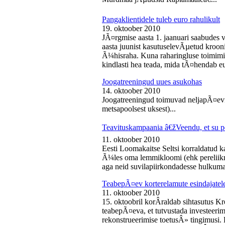
Pangaklientidele tuleb euro rahulikult
19. oktoober 2010
JÃ¤rgmise aasta 1. jaanuari saabudes 
aasta juunist kasutuselevÃµetud kroon
Ã¼hisraha. Kuna raharingluse toimimise
kindlasti hea teada, mida tÃ¤hendab e
Joogatreeningud uues asukohas
14. oktoober 2010
Joogatreeningud toimuvad neljapÃ¤evit
metsapoolsest uksest)...
Teavituskampaania â€žVeendu, et su pe
11. oktoober 2010
Eesti Loomakaitse Seltsi korraldatud
Ã¼les oma lemmikloomi (ehk pereliikm
aga neid suvilapiirkondadesse hulkuma
TeabepÃ¤ev korterelamute esindajatel
11. oktoober 2010
15. oktoobril korÂ­raldab sihtasutus K
teabepÃ¤eva, et tutvustada investeer
rekonstrueerimise toetusÂ» tingimusi