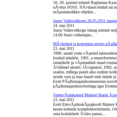
10.-30. juunini toimub Raplamaa Kaas
nÃ¤itus SOSS. NÃ¤itusel leidub nii ma
mÃµistatuslikke objekte...
Juuru Vallavolikogu 26.05.2011 istung
24. mai 2011
Juuru Vallavolikogu istung toimub nelj
14.00 Juuru vallamajas...
MÃ¤lestusi ja kogemusi seoses pÃµll
23. mai 2011
1989. aastal vastu vÃµetud taluseaduse
loodud taludele. 1991. a maareformise
omanikele ja vÃµimaldati maad erasta
Ã¼ldistel alustel. JÃ¤rgmisel, 1992. 
seadus, millega pandi alus endiste kolle
nende vara ja maa baasil uute talude 
Eesti PÃµllumajandusmuuseum soovib 
pÃµllumajandusreformiga igas Eestima
VastuvÃµtukatsed Mainori Rapla Ãµpp
23. mai 2011
Eesti EttevÃµtluskÃµrgkooli Mainor 
tasuta kohtade komplekteerimiseks. Ol
oma kodulehele Ã¼les panna...