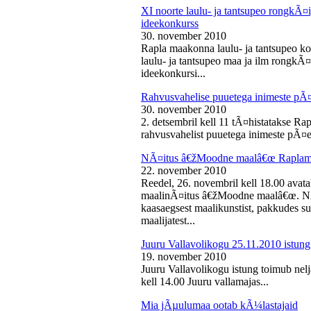
XI noorte laulu- ja tantsupeo rongkÃ
ideekonkurss
30. november 2010
Rapla maakonna laulu- ja tantsupeo ko
laulu- ja tantsupeo maa ja ilm rongk
ideekonkursi...
Rahvusvahelise puuetega inimeste pÃ
30. november 2010
2. detsembril kell 11 tÃ¤histatakse Ra
rahvusvahelist puuetega inimeste pÃ¤e
NÃ¤itus â€žMoodne maalâ€œ Raplama
22. november 2010
Reedel, 26. novembril kell 18.00 ava
maalinÃ¤itus â€žMoodne maalâ€œ. NÃ¤
kaasaegsest maalikunstist, pakkudes sub
maalijatest...
Juuru Vallavolikogu 25.11.2010 istung
19. november 2010
Juuru Vallavolikogu istung toimub nel
kell 14.00 Juuru vallamajas...
Mia jÃµulumaa ootab kÃ¼lastajaid