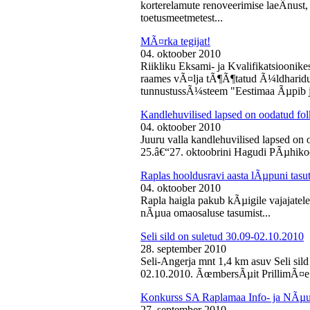
korterelamute renoveerimise laeÂ­nust,
toetusmeetmetest...
MÃ¤rka tegijat!
04. oktoober 2010
Riikliku Eksami- ja Kvalifikatsiooni
raames vÃ¤lja tÃ¶Ã¶tatud Ã¼ldharidus
tunnustussÃ¼steem "Eestimaa Ãµpib j
Kandlehuvilised lapsed on oodatud fo
04. oktoober 2010
Juuru valla kandlehuvilised lapsed on
25.â€“27. oktoobrini Hagudi PÃµhikool
Raplas hooldusravi aasta lÃµpuni tasu
04. oktoober 2010
Rapla haigla pakub kÃµigile vajajatel
nÃµua omaosaluse tasumist...
Seli sild on suletud 30.09-02.10.2010
28. september 2010
Seli-Angerja mnt 1,4 km asuv Seli sil
02.10.2010. ÃœmbersÃµit PrillimÃ¤e 
Konkurss SA Raplamaa Info- ja NÃµus
27. september 2010