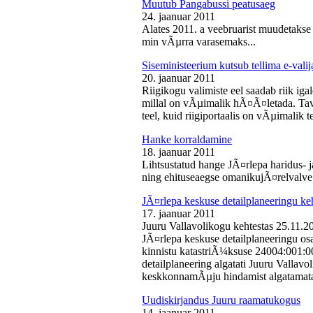
Muutub Pangabussi peatusaeg
24. jaanuar 2011
Alates 2011. a veebruarist muudetakse
min vÃµrra varasemaks...
Siseministeerium kutsub tellima e-valij
20. jaanuar 2011
Riigikogu valimiste eel saadab riik iga
millal on vÃµimalik hÃ¤Ã¤letada. Tava
teel, kuid riigiportaalis on vÃµimalik te
Hanke korraldamine
18. jaanuar 2011
Lihtsustatud hange JÃ¤rlepa haridus- j
ning ehituseaegse omanikujÃ¤relvalve t
JÃ¤rlepa keskuse detailplaneeringu ke
17. jaanuar 2011
Juuru Vallavolikogu kehtestas 25.11.
JÃ¤rlepa keskuse detailplaneeringu os
kinnistu katastriÃ¼ksuse 24004:001:
detailplaneering algatati Juuru Vallav
keskkonnamÃµju hindamist algatamata
Uudiskirjandus Juuru raamatukogus
14. jaanuar 2011