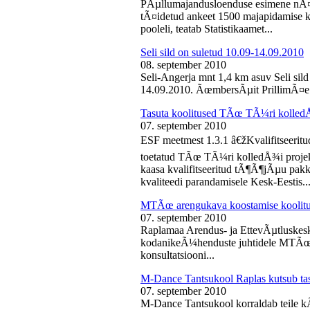
PÃµllumajandusloenduse esimene nÃ¤d
tÃ¤idetud ankeet 1500 majapidamise k
pooleli, teatab Statistikaamet...
Seli sild on suletud 10.09-14.09.2010
08. september 2010
Seli-Angerja mnt 1,4 km asuv Seli sil
14.09.2010. ÃœmbersÃµit PrillimÃ¤e 
Tasuta koolitused TÃœ TÃ¼ri kolled
07. september 2010
ESF meetmest 1.3.1 â€žKvalifitseeri
toetatud TÃœ TÃ¼ri kolledÅ¾i projek
kaasa kvalifitseeritud tÃ¶Ã¶jÃµu pak
kvaliteedi parandamisele Kesk-Eestis..
MTÃœ arengukava koostamise koolit
07. september 2010
Raplamaa Arendus- ja EttevÃµtluskes
kodanikeÃ¼henduste juhtidele MTÃœ a
konsultatsiooni...
M-Dance Tantsukool Raplas kutsub ta
07. september 2010
M-Dance Tantsukool korraldab teile kÃµ