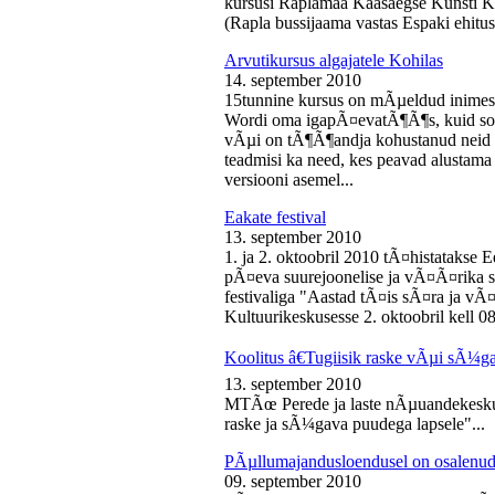
kursusi Raplamaa Kaasaegse Kunsti Ke
(Rapla bussijaama vastas Espaki ehitusp
Arvutikursus algajatele Kohilas
14. september 2010
15tunnine kursus on mÃµeldud inime
Wordi oma igapÃ¤evatÃ¶Ã¶s, kuid soo
vÃµi on tÃ¶Ã¶andja kohustanud neid s
teadmisi ka need, kes peavad alustam
versiooni asemel...
Eakate festival
13. september 2010
1. ja 2. oktoobril 2010 tÃ¤histatakse E
pÃ¤eva suurejoonelise ja vÃ¤Ã¤rika
festivaliga "Aastad tÃ¤is sÃ¤ra ja vÃ
Kultuurikeskusesse 2. oktoobril kell 08
Koolitus â€Tugiisik raske vÃµi sÃ¼ga
13. september 2010
MTÃœ Perede ja laste nÃµuandekeskus
raske ja sÃ¼gava puudega lapsele"...
PÃµllumajandusloendusel on osalenud
09. september 2010