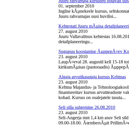
Juuru rahvamaja kursused ootavad uusi
01. september 2010
Inglise kÃµnekeele kursus, seltskonn
Juuru rahvamajas uusi huvilisi...
Kehtestati Juuru mÃµisa detailplaneer
27. august 2010
Juuru Vallavalitsus kehtestas 16.08.2
detailplaneeringu...
Sugupuu koostamise ÃµppepÃ¤ev Ko
23. august 2010
LaupÃ¤eval 28. augustil kell 15-18 
kirikumÃµisas (pastoraadis) ÃµppepÃ
Algaja arvutikasutaja kursus Kehtnas
23. august 2010
Kehtna Majandus- ja Tehnoloogiakooli
finantseeritav kursus arvutiteaduste 
kohad. Kursus on osalejatele tasuta...
Seli silla sulgemine 26.08.2010
23. august 2010
Seli-Angerja mnt 1,4 km asuv Seli sild
09.00-18.00. ÃœmbersÃµit PrillimÃ¤e