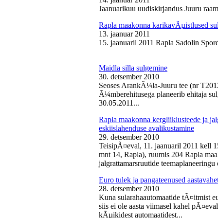
Jaanuarikuu uudiskirjandus Juuru raam
Rapla maakonna karikavÃµistlused sul
13. jaanuar 2011
15. jaanuaril 2011 Rapla Sadolin Spord
Maidla silla sulgemine
30. detsember 2010
Seoses ArankÃ¼la-Juuru tee (nr T2012
Ã¼mberehitusega planeerib ehitaja sul
30.05.2011...
Rapla maakonna kergliiklusteede ja ja
eskiislahenduse avalikustamine
29. detsember 2010
TeisipÃ¤eval, 11. jaanuaril 2011 kell 
mnt 14, Rapla), ruumis 204 Rapla maak
jalgrattamarsruutide teemaplaneeringu e
Euro tulek ja pangateenused aastavahe
28. detsember 2010
Kuna sularahaautomaatide tÃ¤itmist eu
siis ei ole aasta viimasel kahel pÃ¤ev
kÃµikidest automaatidest...