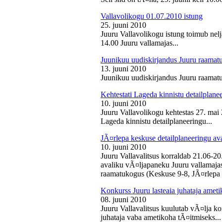
Vallavolikogu 01.07.2010 istung
25. juuni 2010
Juuru Vallavolikogu istung toimub nelj
14.00 Juuru vallamajas...
Juunikuu uudiskirjandus Juuru raamat
13. juuni 2010
Juunikuu uudiskirjandus Juuru raamatu
Kehtestati Lageda kinnistu detailplane
10. juuni 2010
Juuru Vallavolikogu kehtestas 27. ma
Lageda kinnistu detailplaneeringu...
JÃ¤rlepa keskuse detailplaneeringu av
10. juuni 2010
Juuru Vallavalitsus korraldab 21.06-2
avaliku vÃ¤ljapaneku Juuru vallamajas 
raamatukogus (Keskuse 9-8, JÃ¤rlepa 
Konkurss Juuru lasteaia juhataja ameti
08. juuni 2010
Juuru Vallavalitsus kuulutab vÃ¤lja ko
juhataja vaba ametikoha tÃ¤itmiseks...