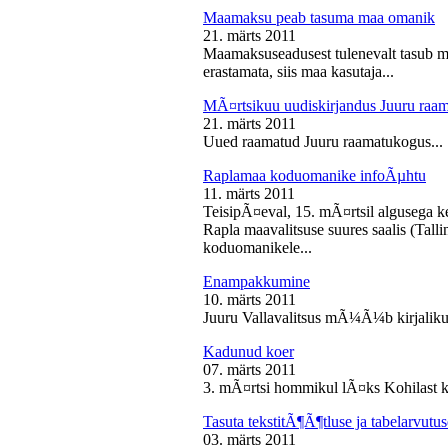
Maamaksu peab tasuma maa omanik
21. märts 2011
Maamaksuseadusest tulenevalt tasub 
erastamata, siis maa kasutaja...
MÃ¤rtsikuu uudiskirjandus Juuru raa
21. märts 2011
Uued raamatud Juuru raamatukogus...
Raplamaa koduomanike infoÃµhtu
11. märts 2011
TeisipÃ¤eval, 15. mÃ¤rtsil algusega k
Rapla maavalitsuse suures saalis (Tal
koduomanikele...
Enampakkumine
10. märts 2011
Juuru Vallavalitsus mÃ¼Ã¼b kirjaliku
Kadunud koer
07. märts 2011
3. mÃ¤rtsi hommikul lÃ¤ks Kohilast k
Tasuta tekstitÃ¶Ã¶tluse ja tabelarvu
03. märts 2011