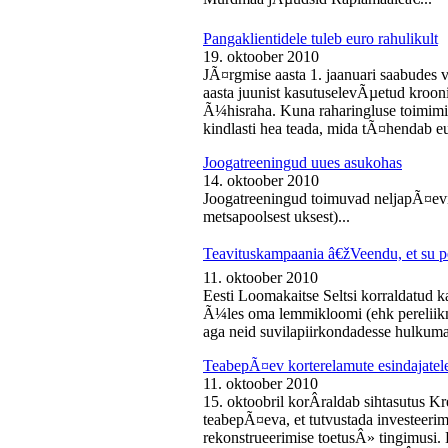
Pangaklientidele tuleb euro rahulikult
19. oktoober 2010
JÃ¤rgmise aasta 1. jaanuari saabudes 
aasta juunist kasutuselevÃµetud kroon
Ã¼hisraha. Kuna raharingluse toimimise
kindlasti hea teada, mida tÃ¤hendab e
Joogatreeningud uues asukohas
14. oktoober 2010
Joogatreeningud toimuvad neljapÃ¤evit
metsapoolsest uksest)...
Teavituskampaania â€žVeendu, et su pe
11. oktoober 2010
Eesti Loomakaitse Seltsi korraldatud
Ã¼les oma lemmikloomi (ehk pereliikm
aga neid suvilapiirkondadesse hulkuma
TeabepÃ¤ev korterelamute esindajatel
11. oktoober 2010
15. oktoobril korÂ­raldab sihtasutus K
teabepÃ¤eva, et tutvustada investeer
rekonstrueerimise toetusÂ» tingimusi