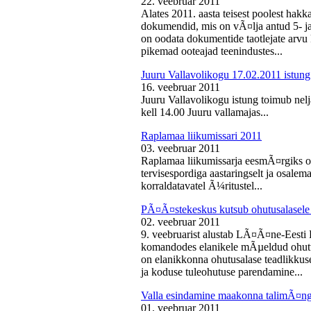
22. veebruar 2011
Alates 2011. aasta teisest poolest ha
dokumendid, mis on vÃ¤lja antud 5- ja 
on oodata dokumentide taotlejate arv
pikemad ooteajad teenindustes...
Juuru Vallavolikogu 17.02.2011 istung
16. veebruar 2011
Juuru Vallavolikogu istung toimub nelj
kell 14.00 Juuru vallamajas...
Raplamaa liikumissari 2011
03. veebruar 2011
Raplamaa liikumissarja eesmÃ¤rgiks on
tervisespordiga aastaringselt ja osale
korraldatavatel Ã¼ritustel...
PÃ¤Ã¤stekeskus kutsub ohutusalasele 
02. veebruar 2011
9. veebruarist alustab LÃ¤Ã¤ne-Eest
komandodes elanikele mÃµeldud ohutus
on elanikkonna ohutusalase teadlikkus
ja koduse tuleohutuse parendamine...
Valla esindamine maakonna talimÃ¤n
01. veebruar 2011