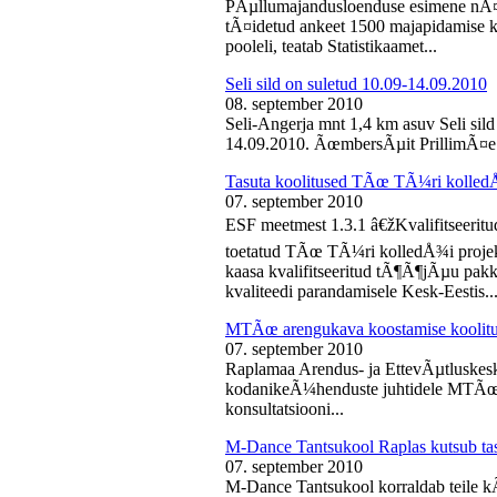
PÃµllumajandusloenduse esimene nÃ¤d
tÃ¤idetud ankeet 1500 majapidamise k
pooleli, teatab Statistikaamet...
Seli sild on suletud 10.09-14.09.2010
08. september 2010
Seli-Angerja mnt 1,4 km asuv Seli sil
14.09.2010. ÃœmbersÃµit PrillimÃ¤e 
Tasuta koolitused TÃœ TÃ¼ri kolled
07. september 2010
ESF meetmest 1.3.1 â€žKvalifitseeri
toetatud TÃœ TÃ¼ri kolledÅ¾i projek
kaasa kvalifitseeritud tÃ¶Ã¶jÃµu pak
kvaliteedi parandamisele Kesk-Eestis..
MTÃœ arengukava koostamise koolit
07. september 2010
Raplamaa Arendus- ja EttevÃµtluskes
kodanikeÃ¼henduste juhtidele MTÃœ a
konsultatsiooni...
M-Dance Tantsukool Raplas kutsub ta
07. september 2010
M-Dance Tantsukool korraldab teile kÃµ