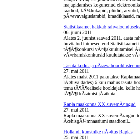
majapidamises kogunenud elektroonika-
raadiod, kÃ¼lmkapid, pliidid, arvutid,
pÃ¤evavalguslambid, kraadiklaasid, ra
Statistikaamet hakkab rahvaloendusek
06. juuni 2011
Alates 2. juunist saavad 2011. aasta r
huvitatud inimesed end Statistikaameti 
tÃ¶Ã¶konkursi vÃ¤ljakuulutamisel Ã
vÃ¤rbamiskonkursid kuulutatakse vÃ¤l
Tasuta kodu- ja pÃ¤evahoooldusteenus
27. mai 2011
Alates maist 2011 pakutakse Raplamaa
lÃ¤hivaldades) 6 kuu mahus tasuta hoo
tema tÃ¶Ã¶ealisele hooldajale, kelle 
tÃ¶Ã¶l kÃ¤imist jÃ¤tkata...
Rapla maakonna XX suvemÃ¤ngud
27. mai 2011
Rapla maakonna XX suvemÃ¤ngud toi
ÃœhisgÃ¼mnaasiumi staadionil...
Hollandi kunstnike nÃ¤itus Raplas
25. mai 2011