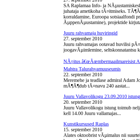
SA Raplamaa Info- ja NÃµustamiskesk
juhataja ametikoha tÃ¤itmiseks. TÃ¶Ã
korraldamine, Euroopa sotsiaalfondi p
ÃµppenÃµustamine), projektide kirjuta
Juuru rahvamaja huviringid
27. september 2010
Juuru rahvamajas ootavad huvilisi pÃ¤r
joogavÃµimlemine, seltskonnatantsu ku
NÃ¤itus â€œÃœmbermaailmareisist Ada
Mahtra Talurahvamuuseumis
22. september 2010
Meremehe ja teadlase admiral Adam J
mÃ¶Ã¶dub tÃ¤navu 240 aastat...
Juuru Vallavolikogu 23.09.2010 istung
20. september 2010
Juuru Vallavolikogu istung toimub nel
kell 14.00 Juuru vallamajas...
Kunstikursused Raplas
15. september 2010
Alates oktoobrist vÃµimalus nii suurte