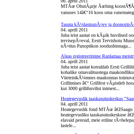
06. aprill 2011
MTÃœ OhutÃµrje Ãœhing koostÃ¶Ã¶s
vanuses 14â€“16 koos oma vanematega
Tasuta kÃ¼lastuspÃ¤ev ja doonoripÃ
04. aprill 2011
Juba teist aastat on kÃµik huvilised oo
tervisepÃ¤eval, Eesti Tervishoiu Muu
nÃ¤itus Panoptikon soodushinnaga...
Algas registreerimine Raplamaa meistri
04. aprill 2011
Juba teist aastat korraldab Eesti Gril
kohalike omavalitsustega maakondliku
ViieteistkÃ¼mnes maakonnas toimuval 
Grillimises â€“ Grillfest vÃµistleb h
kui 3000 grillihuvilist inimest...
Heategevuslik taaskasutuskeskus "Saa
04. aprill 2011
Heategevuslik fond MTÃœ â€žSaagu 
heategevusliku taaskasutuskeskuse â
elavaid peresid, meie eriline tÃ¤helep
lastele...