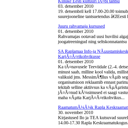
Killuke Eesti kultuuri lÃ¤bi tantsu
03. detsember 2010
19. detsembril kell 17.00-20.00 toimu
suurejooneline tantsuetendus â€žEesti 
Juuru rahvamaja kursused
01. detsember 2010
Rahvamajas ootavad uusi huvilisi algaj
joogatreeningud ning seltskonnatantsu 
SA Raplamaa Info-ja NÃµustamiskesku
KarjÃ¤Ã¤rikohvikusse
01. detsember 2010
Ka tÃ¤navusele Teeviidale (2.-4. det
minust saab, milline kool valida, milli
valikuid jms. MessimÃ¶llus vÃµib sega
organisatsioon reklaamib ennast parima
tekitab selline aktiivsus ka vÃµÃµris
jÃ¤Ã¤nud kÃ¼simused ei saagi vastust
maha vÃµtta KarjÃ¤Ã¤rikohvikus...
RaamatumÃ¼Ã¼k Rapla Keskraamat
30. november 2010
Kirjastused Ilo ja TEA kutsuvad suur
14.00-17.30 Rapla Keskraamatukogus.