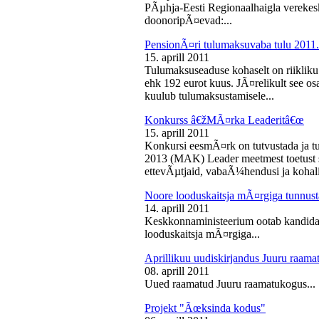
PÃµhja-Eesti Regionaalhaigla vereke
doonoripÃ¤evad:...
PensionÃ¤ri tulumaksuvaba tulu 2011. 
15. aprill 2011
Tulumaksuseaduse kohaselt on riikliku
ehk 192 eurot kuus. JÃ¤relikult see os
kuulub tulumaksustamisele...
Konkurss â€žMÃ¤rka Leaderitâ€œ
15. aprill 2011
Konkursi eesmÃ¤rk on tutvustada ja t
2013 (MAK) Leader meetmest toetust s
ettevÃµtjaid, vabaÃ¼hendusi ja kohali
Noore looduskaitsja mÃ¤rgiga tunnus
14. aprill 2011
Keskkonnaministeerium ootab kandidaa
looduskaitsja mÃ¤rgiga...
Aprillikuu uudiskirjandus Juuru raam
08. aprill 2011
Uued raamatud Juuru raamatukogus...
Projekt "Ãœksinda kodus"