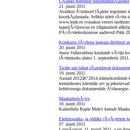
LÃµkke tegemise tuleohutusnÃµuded
21. juuni 2011
Avalikul Ã¼ritusel lÃµkke tegemine t
kooskÃµlastada. Selleks tuleb tÃ¤ita tao
www.lepk.ee (vasakus veeres taotluste a
laane[Ã¤t]rescue.ee (digitaalselt allk
PÃ¤Ã¤stekeskusesse aadressil Pikk 2
Konkurss JÃ¤rlepa lasteaia direktori a
20. juuni 2011
Juuru Vallavalitsus kuulutab vÃ¤lja ko
tÃ¤itmiseks alates 1. septembrist 2011.
Taotle uut isikut tÃµendavat dokumenti
10. juuni 2011
Aastail 2012â€“2014 mitmekordistub 
teenindustes klientide arv ja pikenevad
kehtivusega dokumentide Ã¼heaegse a
MaakaitsepÃ¤ev
10. juuni 2011
Kaitseliidu Rapla Malev kutsub Maakai
Elektroonika- ja ohtlike jÃ¤Ã¤tmete 
07. juuni 2011
LaupÃ¤eval, 11. juunil 2011. a on Juu