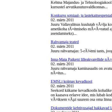
Kehtna Majandus- ja Tehnoloogiakool k
kursustel arvutikasutusvaldkonnas...
Konkurss sotsiaal- ja lastekaitsespetsia
02. märts 2011
Juuru Vallavalitsus kuulutab vÃ¤lja konk
ametikoha tÃ¤itmiseks mÃ¤Ã¤ratud aja
asendamiseks)...
Rahvamaja teated
02. märts 2011
Juuru rahvamajas: 5-rÃ¼tmi tants, joog
Inna-Maia Paikeni lilleakvarellide nÃ¤
02. märts 2011
Juuru rahvamaja kaminasaalis on avatud
nÃ¤itus...
EMSLi kolmas kevadkool
02. märts 2011
Seekord kiikame kevadkoolis kohalike
on kaasava eelarve idee, mis lubab koda
vÃ¤iksem vÃµi suurem osa oma linna v
Dokumentide kehtivusajad hakkavad