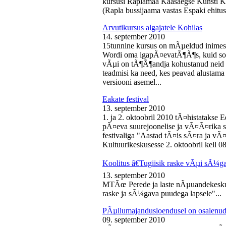
kursusi Raplamaa Kaasaegse Kunsti Ke
(Rapla bussijaama vastas Espaki ehitusp
Arvutikursus algajatele Kohilas
14. september 2010
15tunnine kursus on mÃµeldud inime
Wordi oma igapÃ¤evatÃ¶Ã¶s, kuid soo
vÃµi on tÃ¶Ã¶andja kohustanud neid s
teadmisi ka need, kes peavad alustam
versiooni asemel...
Eakate festival
13. september 2010
1. ja 2. oktoobril 2010 tÃ¤histatakse E
pÃ¤eva suurejoonelise ja vÃ¤Ã¤rika
festivaliga "Aastad tÃ¤is sÃ¤ra ja vÃ
Kultuurikeskusesse 2. oktoobril kell 08
Koolitus â€Tugiisik raske vÃµi sÃ¼ga
13. september 2010
MTÃœ Perede ja laste nÃµuandekeskus
raske ja sÃ¼gava puudega lapsele"...
PÃµllumajandusloendusel on osalenud
09. september 2010