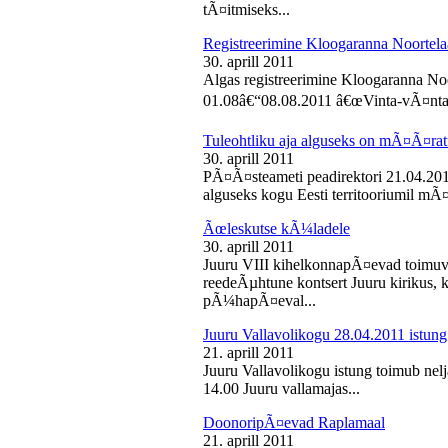
tÃ¤itmiseks...
Registreerimine Kloogaranna Noortela
30. aprill 2011
Algas registreerimine Kloogaranna Noo
01.08â€“08.08.2011 â€œVinta-vÃ¤ntaâ€
Tuleohtliku aja alguseks on mÃ¤Ã¤ra
30. aprill 2011
PÃ¤Ã¤steameti peadirektori 21.04.2011
alguseks kogu Eesti territooriumil mÃ¤
Ãœleskutse kÃ¼ladele
30. aprill 2011
Juuru VIII kihelkonnapÃ¤evad toimuvad
reedeÃµhtune kontsert Juuru kirikus
pÃ¼hapÃ¤eval...
Juuru Vallavolikogu 28.04.2011 istung
21. aprill 2011
Juuru Vallavolikogu istung toimub nelja
14.00 Juuru vallamajas...
DoonoripÃ¤evad Raplamaal
21. aprill 2011