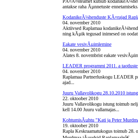
PÃ¤Ã¤steamet kutsub kodanikeÃ¼hendu
antakse raha Ãµnnetuste ennetamiseks.
KodanikeÃ¼henduste KÃ¤rajad Rapl
04. november 2010
Aktiivsed Raplamaa kodanikeÃ¼hendust
ning kÃµik tegusad inimesed on ooda
Eakate vesivÃµimlemine
04. november 2010
Alates 8. novembrist eakate vesivÃµiml
LEADER programmi 2011. a taotluste
04. november 2010
Raplamaa Partnerluskogu LEADER pro
ajad...
Juuru Vallavolikogu 28.10.2010 istung
22. oktoober 2010
Juuru Vallavolikogu istung toimub nel
kell 14.00 Juuru vallamajas...
KohtumisÃµhtu "Kati ja Peter Murdm
19. oktoober 2010
Rapla Keskraamatukogus toimub 28. o
Murdmaa jÃµudsid Raplamaaleâ€...