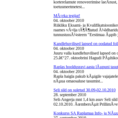
korterelamute renoveerimise laeÂ­nust,
toetusmeetmetest...
MÃ¤rka tegijat!
04. oktoober 2010
Riikliku Eksami- ja Kvalifikatsiooni
raames vÃ¤lja tÃ¶Ã¶tatud Ã¼ldharidus
tunnustussÃ¼steem "Eestimaa Ãµpib j
Kandlehuvilised lapsed on oodatud fo
04. oktoober 2010
Juuru valla kandlehuvilised lapsed on
25.â€“27. oktoobrini Hagudi PÃµhikool
Raplas hooldusravi aasta lÃµpuni tasu
04. oktoober 2010
Rapla haigla pakub kÃµigile vajajatel
nÃµua omaosaluse tasumist...
Seli sild on suletud 30.09-02.10.2010
28. september 2010
Seli-Angerja mnt 1,4 km asuv Seli sil
02.10.2010. ÃœmbersÃµit PrillimÃ¤e 
Konkurss SA Raplamaa Info- ja NÃµus
27. september 2010