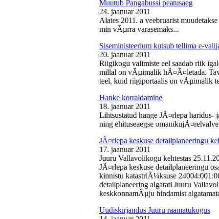
Muutub Pangabussi peatusaeg
24. jaanuar 2011
Alates 2011. a veebruarist muudetakse
min vÃµrra varasemaks...
Siseministeerium kutsub tellima e-valij
20. jaanuar 2011
Riigikogu valimiste eel saadab riik iga
millal on vÃµimalik hÃ¤Ã¤letada. Tava
teel, kuid riigiportaalis on vÃµimalik te
Hanke korraldamine
18. jaanuar 2011
Lihtsustatud hange JÃ¤rlepa haridus- j
ning ehituseaegse omanikujÃ¤relvalve t
JÃ¤rlepa keskuse detailplaneeringu ke
17. jaanuar 2011
Juuru Vallavolikogu kehtestas 25.11.
JÃ¤rlepa keskuse detailplaneeringu os
kinnistu katastriÃ¼ksuse 24004:001:
detailplaneering algatati Juuru Vallav
keskkonnamÃµju hindamist algatamata
Uudiskirjandus Juuru raamatukogus
14. jaanuar 2011