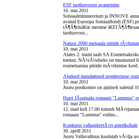
ESF taotlusvooru avanemine
16. mai 2011
Sotsiaalministeerium ja INNOVE annava
avatud Euroopa Sotsiaalfondi (ESF) pri
tÃ¶Ã¶eluâ€œ meetme â€žTÃ¶Ã¶lesaam
taotlusvoor...
Natura 2000 metsaala piiride tÃ¤hist
10. mai 2011
Alates 2. maist saab SA Erametsakesk
toetust. NÃ¼Ã¼dseks on muutunud liht
erametsamaa piiride mÃ¤rkimise kord.
Ajutised muudatused postiteenuse osut
10. mai 2011
Juuru postkontor on ajutiselt suletud 1
Harri JÃµgisalu romaani "Lummus" es
10. mai 2011
12. mail kell 17.00 toimub MÃ¤rjamaa 
romaani "Lummus" esitlus...
Konkurss vallasekretÃ¤ri ametikohale
30. aprill 2011
Juuru Vallavalitsus kuulutab vÃ¤lja av