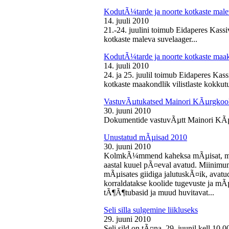
KodutÃ¼tarde ja noorte kotkaste male
14. juuli 2010
21.-24. juulini toimub Eidaperes Kas
kotkaste maleva suvelaager...
KodutÃ¼tarde ja noorte kotkaste maako
14. juuli 2010
24. ja 25. juulil toimub Eidaperes Ka
kotkaste maakondlik vilistlaste kokkutu
VastuvÃµtukatsed Mainori KÃµrgkool
30. juuni 2010
Dokumentide vastuvÃµtt Mainori KÃµ
Unustatud mÃµisad 2010
30. juuni 2010
KolmkÃ¼mmend kaheksa mÃµisat, mille
aastal kuuel pÃ¤eval avatud. Miinimu
mÃµisates giidiga jalutuskÃ¤ik, avatu
korraldatakse koolide tugevuste ja mÃ
tÃ¶Ã¶tubasid ja muud huvitavat...
Seli silla sulgemine liikluseks
29. juuni 2010
Seli sild on tÃ¤na, 29. juunil kell 10.0