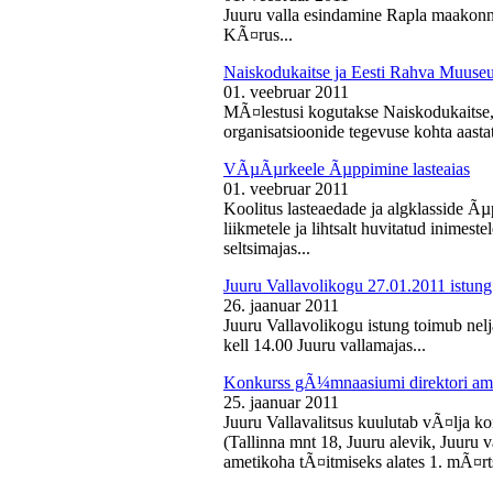
Juuru valla esindamine Rapla maakon
KÃ¤rus...
Naiskodukaitse ja Eesti Rahva Muus
01. veebruar 2011
MÃ¤lestusi kogutakse Naiskodukaitse
organisatsioonide tegevuse kohta aasta
VÃµÃµrkeele Ãµppimine lasteaias
01. veebruar 2011
Koolitus lasteaedade ja algklasside Ãµp
liikmetele ja lihtsalt huvitatud inimest
seltsimajas...
Juuru Vallavolikogu 27.01.2011 istung
26. jaanuar 2011
Juuru Vallavolikogu istung toimub nelj
kell 14.00 Juuru vallamajas...
Konkurss gÃ¼mnaasiumi direktori am
25. jaanuar 2011
Juuru Vallavalitsus kuulutab vÃ¤lja 
(Tallinna mnt 18, Juuru alevik, Juu
ametikoha tÃ¤itmiseks alates 1. mÃ¤rts