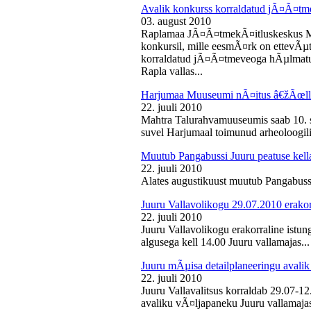
Avalik konkurss korraldatud jÃ¤Ã¤tm
03. august 2010
Raplamaa JÃ¤Ã¤tmekÃ¤itluskeskus M
konkursil, mille eesmÃ¤rk on ettevÃµ
korraldatud jÃ¤Ã¤tmeveoga hÃµlmatu
Rapla vallas...
Harjumaa Muuseumi nÃ¤itus â€žÃœll
22. juuli 2010
Mahtra Talurahvamuuseumis saab 10. s
suvel Harjumaal toimunud arheoloogilis
Muutub Pangabussi Juuru peatuse kell
22. juuli 2010
Alates augustikuust muutub Pangabussi
Juuru Vallavolikogu 29.07.2010 erakor
22. juuli 2010
Juuru Vallavolikogu erakorraline istun
algusega kell 14.00 Juuru vallamajas...
Juuru mÃµisa detailplaneeringu avali
22. juuli 2010
Juuru Vallavalitsus korraldab 29.07-1
avaliku vÃ¤ljapaneku Juuru vallamajas