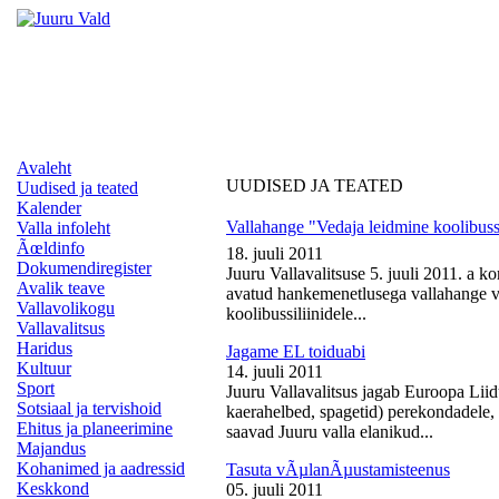
Avaleht
UUDISED JA TEATED
Uudised ja teated
Kalender
Vallahange "Vedaja leidmine koolibussi
Valla infoleht
Ãœldinfo
18. juuli 2011
Dokumendiregister
Juuru Vallavalitsuse 5. juuli 2011. a k
Avalik teave
avatud hankemenetlusega vallahange ve
Vallavolikogu
koolibussiliinidele...
Vallavalitsus
Haridus
Jagame EL toiduabi
Kultuur
14. juuli 2011
Sport
Juuru Vallavalitsus jagab Euroopa Liid
Sotsiaal ja tervishoid
kaerahelbed, spagetid) perekondadele, 
Ehitus ja planeerimine
saavad Juuru valla elanikud...
Majandus
Kohanimed ja aadressid
Tasuta vÃµlanÃµustamisteenus
Keskkond
05. juuli 2011