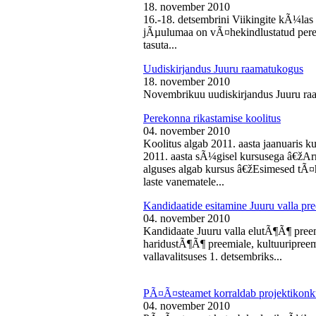
18. november 2010
16.-18. detsembrini Viikingite kÃ¼la
jÃµulumaa on vÃ¤hekindlustatud perede
tasuta...
Uudiskirjandus Juuru raamatukogus
18. november 2010
Novembrikuu uudiskirjandus Juuru ra
Perekonna rikastamise koolitus
04. november 2010
Koolitus algab 2011. aasta jaanuaris
2011. aasta sÃ¼gisel kursusega â€žAr
alguses algab kursus â€žEsimesed tÃ¤
laste vanematele...
Kandidaatide esitamine Juuru valla 
04. november 2010
Kandidaate Juuru valla elutÃ¶Ã¶ preem
haridustÃ¶Ã¶ preemiale, kultuuripreem
vallavalitsuses 1. detsembriks...
PÃ¤Ã¤steamet korraldab projektikonk
04. november 2010