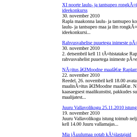
XI noorte laulu- ja tantsupeo rongkÃ
ideekonkurss
30. november 2010
Rapla maakonna laulu- ja tantsupeo ko
laulu- ja tantsupeo maa ja ilm rongk
ideekonkursi...
Rahvusvahelise puuetega inimeste pÃ
30. november 2010
2. detsembril kell 11 tÃ¤histatakse Ra
rahvusvahelist puuetega inimeste pÃ¤e
NÃ¤itus â€žMoodne maalâ€œ Raplama
22. november 2010
Reedel, 26. novembril kell 18.00 ava
maalinÃ¤itus â€žMoodne maalâ€œ. NÃ¤
kaasaegsest maalikunstist, pakkudes sub
maalijatest...
Juuru Vallavolikogu 25.11.2010 istung
19. november 2010
Juuru Vallavolikogu istung toimub nel
kell 14.00 Juuru vallamajas...
Mia jÃµulumaa ootab kÃ¼lastajaid