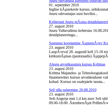
Juuru rahvamaja kursused ootavad uusi
01. september 2010
Inglise kÃµnekeele kursus, seltskonn
Juuru rahvamajas uusi huvilisi...
Kehtestati Juuru mÃµisa detailplaneer
27. august 2010
Juuru Vallavalitsus kehtestas 16.08.2
detailplaneeringu...
Sugupuu koostamise ÃµppepÃ¤ev Ko
23. august 2010
LaupÃ¤eval 28. augustil kell 15-18 
kirikumÃµisas (pastoraadis) ÃµppepÃ
Algaja arvutikasutaja kursus Kehtnas
23. august 2010
Kehtna Majandus- ja Tehnoloogiakooli
finantseeritav kursus arvutiteaduste 
kohad. Kursus on osalejatele tasuta...
Seli silla sulgemine 26.08.2010
23. august 2010
Seli-Angerja mnt 1,4 km asuv Seli sild
09.00-18.00. ÃœmbersÃµit PrillimÃ¤e