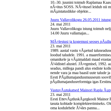
10.-30. juunini toimub Raplamaa Kaas
nÃ¤itus SOSS. NÃ¤itusel leidub nii ma
mÃµistatuslikke objekte...
Juuru Vallavolikogu 26.05.2011 istung
24. mai 2011
Juuru Vallavolikogu istung toimub nelj
14.00 Juuru vallamajas...
MÃ¤lestusi ja kogemusi seoses pÃµll
23. mai 2011
1989. aastal vastu vÃµetud taluseaduse
loodud taludele. 1991. a maareformise
omanikele ja vÃµimaldati maad erasta
Ã¼ldistel alustel. JÃ¤rgmisel, 1992. 
seadus, millega pandi alus endiste kolle
nende vara ja maa baasil uute talude 
Eesti PÃµllumajandusmuuseum soovib 
pÃµllumajandusreformiga igas Eestima
VastuvÃµtukatsed Mainori Rapla Ãµpp
23. mai 2011
Eesti EttevÃµtluskÃµrgkooli Mainor 
tasuta kohtade komplekteerimiseks. Ol
oma kodulehele Ã¼les panna...