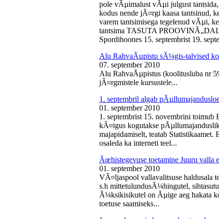
pole vÃµimalust vÃµi julgust tantsida,
kodus nende jÃ¤rgi kaasa tantsinud, kel
varem tantsimisega tegelenud vÃµi, k
tantsima TASUTA PROOVINÃ„DALA! 
Spordihoones 15. septembrist 19. septe
Alu RahvaÃµpistu sÃ¼gis-talvised ko
07. september 2010
Alu RahvaÃµpistus (koolitusluba nr 
jÃ¤rgmistele kursustele...
1. septembril algab pÃµllumajanduslo
01. september 2010
1. septembrist 15. novembrini toimub 
kÃ¤igus kogutakse pÃµllumajandusliku
majapidamiselt, teatab Statistikaamet
osaleda ka interneti teel...
Ãœhistegevuse toetamine Juuru valla e
01. september 2010
VÃ¤ljaspool vallavalitsuse haldusala te
s.h mittetulundusÃ¼hingutel, sihtasutus
Ã¼ksikisikutel on Ãµige aeg hakata ko
toetuse saamiseks...