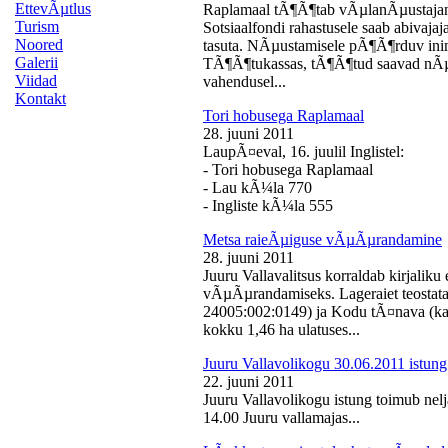
EttevÃµtlus
Raplamaal tÃ¶Ã¶tab vÃµlanÃµustajan
Turism
Sotsiaalfondi rahastusele saab abivaj
Noored
tasuta. NÃµustamisele pÃ¶Ã¶rduv inime
Galerii
TÃ¶Ã¶tukassas, tÃ¶Ã¶tud saavad nÃµ
Viidad
vahendusel...
Kontakt
Tori hobusega Raplamaal
28. juuni 2011
LaupÃ¤eval, 16. juulil Inglistel:
- Tori hobusega Raplamaal
- Lau kÃ¼la 770
- Ingliste kÃ¼la 555
Metsa raieÃµiguse vÃµÃµrandamine
28. juuni 2011
Juuru Vallavalitsus korraldab kirjali
vÃµÃµrandamiseks. Lageraiet teostata
24005:002:0149) ja Kodu tÃ¤nava (k
kokku 1,46 ha ulatuses...
Juuru Vallavolikogu 30.06.2011 istung
22. juuni 2011
Juuru Vallavolikogu istung toimub nelj
14.00 Juuru vallamajas...