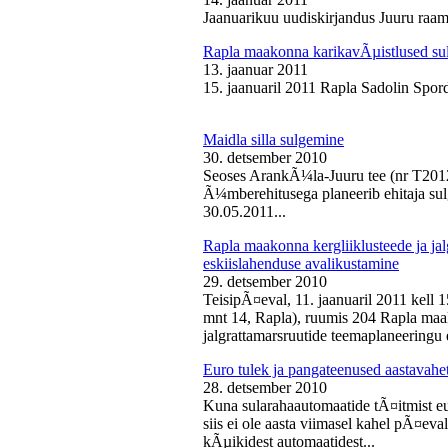
Jaanuarikuu uudiskirjandus Juuru raam
Rapla maakonna karikavÃµistlused sul
13. jaanuar 2011
15. jaanuaril 2011 Rapla Sadolin Spord
Maidla silla sulgemine
30. detsember 2010
Seoses ArankÃ¼la-Juuru tee (nr T2012
Ã¼mberehitusega planeerib ehitaja sul
30.05.2011...
Rapla maakonna kergliiklusteede ja ja
eskiislahenduse avalikustamine
29. detsember 2010
TeisipÃ¤eval, 11. jaanuaril 2011 kell 
mnt 14, Rapla), ruumis 204 Rapla maak
jalgrattamarsruutide teemaplaneeringu e
Euro tulek ja pangateenused aastavahe
28. detsember 2010
Kuna sularahaautomaatide tÃ¤itmist eu
siis ei ole aasta viimasel kahel pÃ¤ev
kÃµikidest automaatidest...