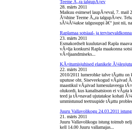
Teeme Ã„ra talgupÃ¤ev
28. märts 2011
Maikuu esimesel laupÃ¤eval, 7. mail 
Ã¼hine Teeme Ã„ra talgupÃ¤ev. Teha
sÃ¼Ã¼akse talgusuppi â€“ just nii, na
Raplamaa sotsiaal- ja tervisevaldkonn
23. märts 2011
Esmakordselt kuulutavad Rapla maav
vÃ¤lja konkursi Rapla maakonna sotsia
vÃ¤ljaandmiseks...
KÃ¤itumisjuhised elanikele Ã¼leujutu
22. märts 2011
2010/2011 lumerohke talve tÃµttu on k
uputuse oht. Siseveekogud vÃµivad Ã
maastikul vÃµivad lumesulaveega tÃ¤i
olukordi, kus kanalisatsioon ei vÃµta 
teed ja tÃ¤navad ujutatakse kohati Ã¼
ummistunud teetruupide tÃµttu proble
Juuru Vallavolikogu 24.03.2011 istung
21. märts 2011
Juuru Vallavolikogu istung toimub nel
kell 14.00 Juuru vallamajas...