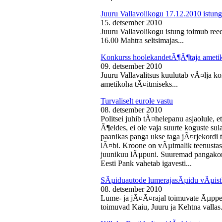
Juuru Vallavolikogu 17.12.2010 istung
15. detsember 2010
Juuru Vallavolikogu istung toimub reed
16.00 Mahtra seltsimajas...
Konkurss hoolekandetÃ¶Ã¶taja ameti
09. detsember 2010
Juuru Vallavalitsus kuulutab vÃ¤lja 
ametikoha tÃ¤itmiseks...
Turvaliselt eurole vastu
08. detsember 2010
Politsei juhib tÃ¤helepanu asjaolule, et
Ã¶eldes, ei ole vaja suurte koguste sul
paanikas panga ukse taga jÃ¤rjekord
lÃ¤bi. Kroone on vÃµimalik teenustas
juunikuu lÃµpuni. Suuremad pangakont
Eesti Pank vahetab igavesti...
SÃµiduautode lumerajasÃµidu vÃµist
08. detsember 2010
Lume- ja jÃ¤Ã¤rajal toimuvate Ãµppe
toimuvad Kaiu, Juuru ja Kehtna vallas.