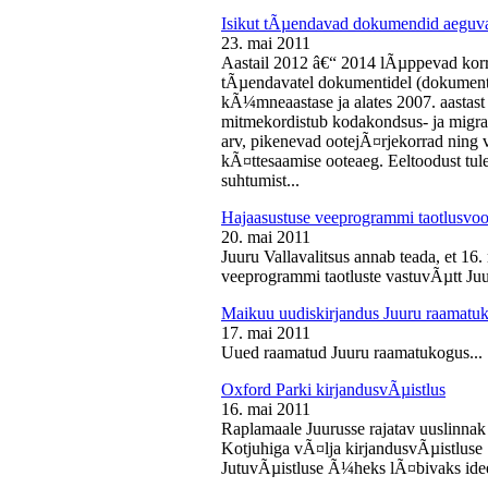
Isikut tÃµendavad dokumendid aeguv
23. mai 2011
Aastail 2012 â€“ 2014 lÃµppevad korra
tÃµendavatel dokumentidel (dokument),
kÃ¼mneaastase ja alates 2007. aastast 
mitmekordistub kodakondsus- ja migra
arv, pikenevad ootejÃ¤rjekorrad ning
kÃ¤ttesaamise ooteaeg. Eeltoodust tul
suhtumist...
Hajaasustuse veeprogrammi taotlusvoo
20. mai 2011
Juuru Vallavalitsus annab teada, et 16.
veeprogrammi taotluste vastuvÃµtt Juur
Maikuu uudiskirjandus Juuru raamatu
17. mai 2011
Uued raamatud Juuru raamatukogus...
Oxford Parki kirjandusvÃµistlus
16. mai 2011
Raplamaale Juurusse rajatav uuslinnak
Kotjuhiga vÃ¤lja kirjandusvÃµistluse 
JutuvÃµistluse Ã¼heks lÃ¤bivaks idee