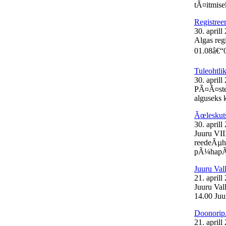
tÃ¤itmisek
Registree
30. aprill
Algas reg
01.08â€“0
Tuleohtli
30. aprill
PÃ¤Ã¤stea
alguseks k
Ãœleskut
30. aprill
Juuru VII
reedeÃµht
pÃ¼hapÃ¤
Juuru Val
21. aprill
Juuru Vall
14.00 Juur
Doonorip
21. aprill