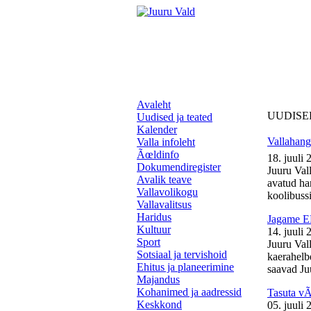
Avaleht
UUDISE
Uudised ja teated
Kalender
Vallahange
Valla infoleht
Ãœldinfo
18. juuli 
Dokumendiregister
Juuru Vall
Avalik teave
avatud ha
Vallavolikogu
koolibussil
Vallavalitsus
Haridus
Jagame EL
Kultuur
14. juuli 
Sport
Juuru Val
Sotsiaal ja tervishoid
kaerahelb
Ehitus ja planeerimine
saavad Juu
Majandus
Kohanimed ja aadressid
Tasuta v
Keskkond
05. juuli 