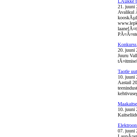
LÃµkke t
21. juuni
Avalikul 
kooskÃµlas
www.lepk.e
laane[Ã¤t
PÃ¤Ã¤stek
Konkurss 
20. juuni
Juuru Val
tÃ¤itmisek
Taotle uu
10. juuni
Aastail 2
teenindust
kehtivuse
Maakaits
10. juuni
Kaitselii
Elektroon
07. juuni
LaupÃ¤eva