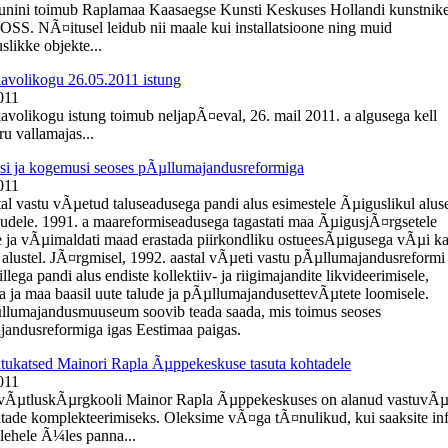
uunini toimub Raplamaa Kaasaegse Kunsti Keskuses Hollandi kunstnik
OSS. NÃ¤itusel leidub nii maale kui installatsioone ning muid
slikke objekte...
lavolikogu 26.05.2011 istung
011
lavolikogu istung toimub neljapÃ¤eval, 26. mail 2011. a algusega kell
u vallamajas...
i ja kogemusi seoses pÃµllumajandusreformiga
011
tal vastu vÃµetud taluseadusega pandi alus esimestele Ãµiguslikul alus
ludele. 1991. a maareformiseadusega tagastati maa ÃµigusjÃ¤rgsetele
 ja vÃµimaldati maad erastada piirkondliku ostueesÃµigusega vÃµi k
 alustel. JÃ¤rgmisel, 1992. aastal vÃµeti vastu pÃµllumajandusreformi
llega pandi alus endiste kollektiiv- ja riigimajandite likvideerimisele,
a ja maa baasil uute talude ja pÃµllumajandusettevÃµtete loomisele.
llumajandusmuuseum soovib teada saada, mis toimus seoses
andusreformiga igas Eestimaa paigas.
ukatsed Mainori Rapla Ãµppekeskuse tasuta kohtadele
011
evÃµtluskÃµrgkooli Mainor Rapla Ãµppekeskuses on alanud vastuvÃµ
htade komplekteerimiseks. Oleksime vÃ¤ga tÃ¤nulikud, kui saaksite in
ehele Ã¼les panna...