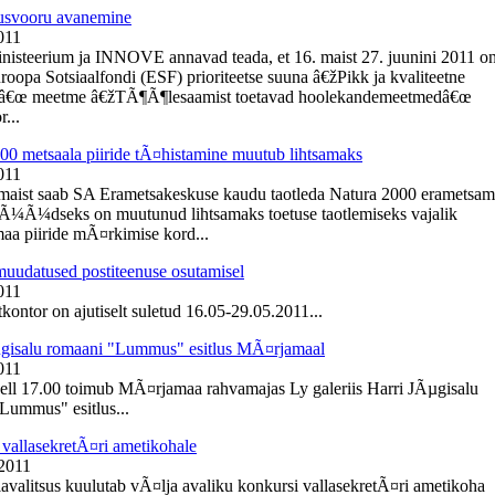
usvooru avanemine
011
inisteerium ja INNOVE annavad teada, et 16. maist 27. juunini 2011 o
roopa Sotsiaalfondi (ESF) prioriteetse suuna â€žPikk ja kvaliteetne
â€œ meetme â€žTÃ¶Ã¶lesaamist toetavad hoolekandemeetmedâ€œ
r...
00 metsaala piiride tÃ¤histamine muutub lihtsamaks
011
 maist saab SA Erametsakeskuse kaudu taotleda Natura 2000 erametsa
NÃ¼Ã¼dseks on muutunud lihtsamaks toetuse taotlemiseks vajalik
aa piiride mÃ¤rkimise kord...
muudatused postiteenuse osutamisel
011
kontor on ajutiselt suletud 16.05-29.05.2011...
gisalu romaani "Lummus" esitlus MÃ¤rjamaal
011
kell 17.00 toimub MÃ¤rjamaa rahvamajas Ly galeriis Harri JÃµgisalu
Lummus" esitlus...
vallasekretÃ¤ri ametikohale
 2011
lavalitsus kuulutab vÃ¤lja avaliku konkursi vallasekretÃ¤ri ametikoha