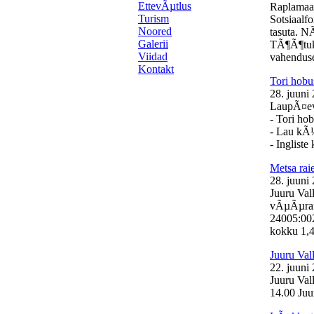
EttevÃµtlus
Raplamaa
Turism
Sotsiaalf
Noored
tasuta. N
Galerii
TÃ¶Ã¶tuk
Viidad
vahenduse
Kontakt
Tori hobu
28. juuni
LaupÃ¤eval
- Tori ho
- Lau kÃ
- Inglist
Metsa ra
28. juuni
Juuru Val
vÃµÃµrand
24005:00
kokku 1,46
Juuru Val
22. juuni
Juuru Val
14.00 Juur