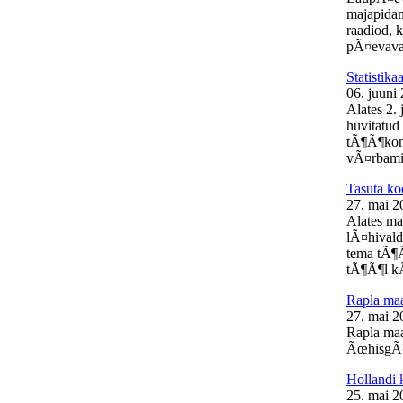
majapidam
raadiod, 
pÃ¤evaval
Statistik
06. juuni
Alates 2.
huvitatud 
tÃ¶Ã¶kon
vÃ¤rbamis
Tasuta ko
27. mai 2
Alates ma
lÃ¤hivald
tema tÃ¶Ã
tÃ¶Ã¶l kÃ
Rapla m
27. mai 2
Rapla ma
ÃœhisgÃ¼
Hollandi 
25. mai 2