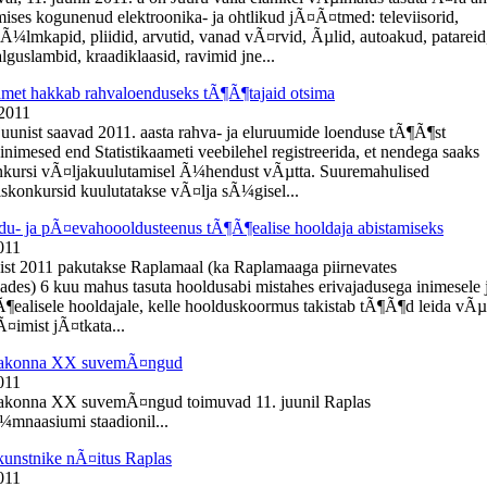
ises kogunenud elektroonika- ja ohtlikud jÃ¤Ã¤tmed: televiisorid,
kÃ¼lmkapid, pliidid, arvutid, vanad vÃ¤rvid, Ãµlid, autoakud, patareid
guslambid, kraadiklaasid, ravimid jne...
aamet hakkab rahvaloenduseks tÃ¶Ã¶tajaid otsima
 2011
 juunist saavad 2011. aasta rahva- ja eluruumide loenduse tÃ¶Ã¶st
inimesed end Statistikaameti veebilehel registreerida, et nendega saaks
kursi vÃ¤ljakuulutamisel Ã¼hendust vÃµtta. Suuremahulised
konkursid kuulutatakse vÃ¤lja sÃ¼gisel...
du- ja pÃ¤evahoooldusteenus tÃ¶Ã¶ealise hooldaja abistamiseks
011
ist 2011 pakutakse Raplamaal (ka Raplamaaga piirnevates
ades) 6 kuu mahus tasuta hooldusabi mistahes erivajadusega inimesele 
¶ealisele hooldajale, kelle hoolduskoormus takistab tÃ¶Ã¶d leida vÃµ
¤imist jÃ¤tkata...
aakonna XX suvemÃ¤ngud
011
akonna XX suvemÃ¤ngud toimuvad 11. juunil Raplas
mnaasiumi staadionil...
kunstnike nÃ¤itus Raplas
011