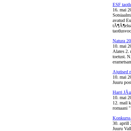
ESF taotl
16. mai 2
Sotsiaalm
avatud Eu
tÃ¶Ã¶elu
taotlusvoo
Natura 20
10. mai 2
Alates 2.
toetust. 
erametsam
Ajutised 
10. mai 2
Juuru post
Harri JÃµ
10. mai 2
12. mail 
romaani "
Konkurss 
30. aprill
Juuru Val