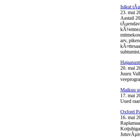
Isikut t
23. mai 2
Aastail 2
tÃµendava
kÃ¼mneaas
mitmekord
arv, pike
kÃ¤ttesaa
suhtumist.
Hajaasust
20. mai 2
Juuru Vall
veeprogra
Maikuu uu
17. mai 2
Uued raam
Oxford Pa
16. mai 2
Raplamaal
Kotjuhiga
JutuvÃµis