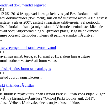
Ãµendavad dokumendid aeguvad
011
012 â€“ 2014 lÃµppevad korraga kehtivusajad Eesti kodaniku isikut
tel dokumentidel (dokument), mis on vÃ¤ljastatud alates 2002. aastast
tase ja alates 2007. aastast viieaastase kehtivusega. Sel perioodil
istub kodakondsus- ja migratsioonibÃ¼roode teenindustes klientide
nevad ootejÃ¤rjekorrad ning vÃµrreldes praegusega ka dokumendi
mise ooteaeg. Eeltoodust tulenevalt palume elanike mÃµistvat
..
use veeprogrammi taotlusvoor avatud
011
avalitsus annab teada, et 16. mail 2011. a algas hajaasustuse
mmi taotluste vastuvÃµtt Juuru vallas...
diskirjandus Juuru raamatukogus
011
atud Juuru raamatukogus...
rki kirjandusvÃµistlus
011
e Juurusse rajatav uuslinnak Oxford Park kuulutab koos kirjanik Igor
 vÃ¤lja kirjandusvÃµistluse "Oxford Parki loovkirjanik 2011".
tluse Ã¼heks lÃ¤bivaks ideeks on jÃ¤tkusuutlikkus...