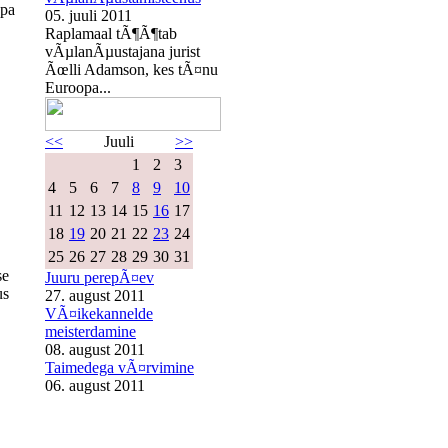
opa
05. juuli 2011
Raplamaal tÃ¶Ã¶tab
vÃµlanÃµustajana jurist
Ãœlli Adamson, kes tÃ¤nu
Euroopa...
<<
Juuli
>>
1
2
3
4
5
6
7
8
9
10
11
12
13
14
15
16
17
18
19
20
21
22
23
24
25
26
27
28
29
30
31
se
Juuru perepÃ¤ev
us
27. august 2011
VÃ¤ikekannelde
meisterdamine
08. august 2011
Taimedega vÃ¤rvimine
06. august 2011