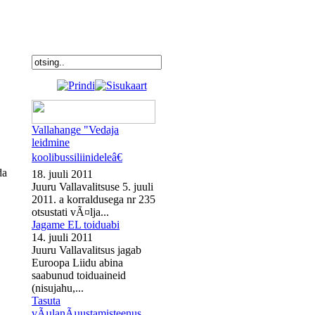
Vallahange "Vedaja
leidmine
koolibussiliinideleâ€
da
18. juuli 2011
Juuru Vallavalitsuse 5. juuli
2011. a korraldusega nr 235
otsustati vÃ¤lja...
Jagame EL toiduabi
14. juuli 2011
Juuru Vallavalitsus jagab
Euroopa Liidu abina
saabunud toiduaineid
(nisujahu,...
Tasuta
vÃµlanÃµustamisteenus