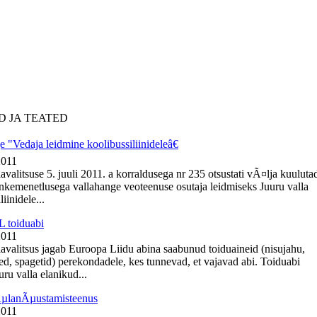
D JA TEATED
 "Vedaja leidmine koolibussiliinideleâ€
2011
avalitsuse 5. juuli 2011. a korraldusega nr 235 otsustati vÃ¤lja kuuluta
nkemenetlusega vallahange veoteenuse osutaja leidmiseks Juuru valla
iinidele...
 toiduabi
2011
lavalitsus jagab Euroopa Liidu abina saabunud toiduaineid (nisujahu,
ed, spagetid) perekondadele, kes tunnevad, et vajavad abi. Toiduabi
ru valla elanikud...
ÃµlanÃµustamisteenus
2011