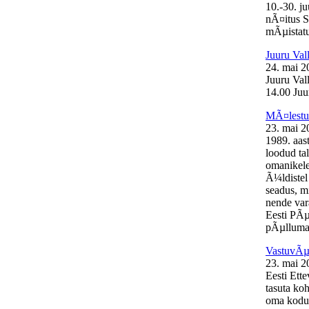
10.-30. j
nÃ¤itus S
mÃµistatu
Juuru Val
24. mai 2
Juuru Val
14.00 Juur
MÃ¤lestus
23. mai 2
1989. aas
loodud ta
omanikele
Ã¼ldistel
seadus, mi
nende var
Eesti PÃµ
pÃµllumaj
VastuvÃµt
23. mai 2
Eesti Ett
tasuta ko
oma kodul