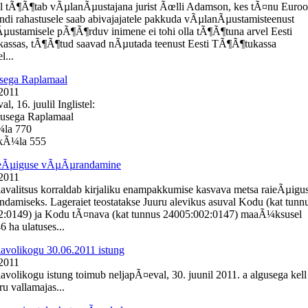
l tÃ¶Ã¶tab vÃµlanÃµustajana jurist Ãœlli Adamson, kes tÃ¤nu Euro
ondi rahastusele saab abivajajatele pakkuda vÃµlanÃµustamisteenust
Ãµustamisele pÃ¶Ã¶rduv inimene ei tohi olla tÃ¶Ã¶tuna arvel Eesti
assas, tÃ¶Ã¶tud saavad nÃµutada teenust Eesti TÃ¶Ã¶tukassa
l...
sega Raplamaal
 2011
, 16. juulil Inglistel:
busega Raplamaal
¼la 770
e kÃ¼la 555
ieÃµiguse vÃµÃµrandamine
 2011
lavalitsus korraldab kirjaliku enampakkumise kasvava metsa raieÃµigu
amiseks. Lageraiet teostatakse Juuru alevikus asuval Kodu (kat tunn
2:0149) ja Kodu tÃ¤nava (kat tunnus 24005:002:0147) maaÃ¼ksusel
 ha ulatuses...
lavolikogu 30.06.2011 istung
 2011
lavolikogu istung toimub neljapÃ¤eval, 30. juunil 2011. a algusega kell
u vallamajas...