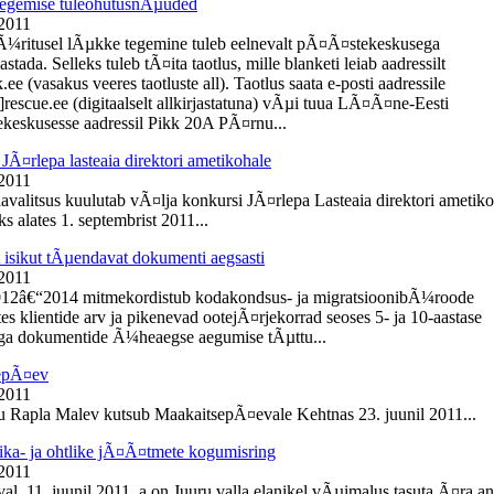
egemise tuleohutusnÃµuded
 2011
Ã¼ritusel lÃµkke tegemine tuleb eelnevalt pÃ¤Ã¤stekeskusega
tada. Selleks tuleb tÃ¤ita taotlus, mille blanketi leiab aadressilt
e (vasakus veeres taotluste all). Taotlus saata e-posti aadressile
]rescue.ee (digitaalselt allkirjastatuna) vÃµi tuua LÃ¤Ã¤ne-Eesti
eskusesse aadressil Pikk 20A PÃ¤rnu...
JÃ¤rlepa lasteaia direktori ametikohale
 2011
lavalitsus kuulutab vÃ¤lja konkursi JÃ¤rlepa Lasteaia direktori ametik
s alates 1. septembrist 2011...
t isikut tÃµendavat dokumenti aegsasti
 2011
012â€“2014 mitmekordistub kodakondsus- ja migratsioonibÃ¼roode
es klientide arv ja pikenevad ootejÃ¤rjekorrad seoses 5- ja 10-aastase
ga dokumentide Ã¼heaegse aegumise tÃµttu...
epÃ¤ev
 2011
du Rapla Malev kutsub MaakaitsepÃ¤evale Kehtnas 23. juunil 2011...
ika- ja ohtlike jÃ¤Ã¤tmete kogumisring
 2011
l, 11. juunil 2011. a on Juuru valla elanikel vÃµimalus tasuta Ã¤ra a