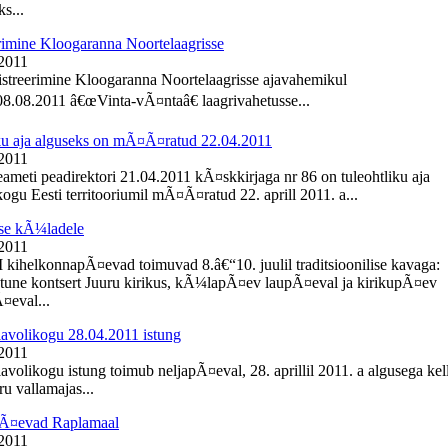
s...
rimine Kloogaranna Noortelaagrisse
 2011
istreerimine Kloogaranna Noortelaagrisse ajavahemikul
8.08.2011 â€œVinta-vÃ¤ntaâ€ laagrivahetusse...
ku aja alguseks on mÃ¤Ã¤ratud 22.04.2011
 2011
meti peadirektori 21.04.2011 kÃ¤skkirjaga nr 86 on tuleohtliku aja
ogu Eesti territooriumil mÃ¤Ã¤ratud 22. aprill 2011. a...
se kÃ¼ladele
 2011
I kihelkonnapÃ¤evad toimuvad 8.â€“10. juulil traditsioonilise kavaga:
une kontsert Juuru kirikus, kÃ¼lapÃ¤ev laupÃ¤eval ja kirikupÃ¤ev
eval...
lavolikogu 28.04.2011 istung
 2011
avolikogu istung toimub neljapÃ¤eval, 28. aprillil 2011. a algusega kel
u vallamajas...
Ã¤evad Raplamaal
 2011