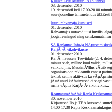
Killuke Eesti kultuuri lÃ¤bi tantsu
03. detsember 2010
19. detsembril kell 17.00-20.00 toimu
suurejooneline tantsuetendus â€žEesti 
Juuru rahvamaja kursused
01. detsember 2010
Rahvamajas ootavad uusi huvilisi algaj
joogatreeningud ning seltskonnatantsu 
SA Raplamaa Info-ja NÃµustamiskesku
KarjÃ¤Ã¤rikohvikusse
01. detsember 2010
Ka tÃ¤navusele Teeviidale (2.-4. det
minust saab, milline kool valida, milli
valikuid jms. MessimÃ¶llus vÃµib sega
organisatsioon reklaamib ennast parima
tekitab selline aktiivsus ka vÃµÃµris
jÃ¤Ã¤nud kÃ¼simused ei saagi vastust
maha vÃµtta KarjÃ¤Ã¤rikohvikus...
RaamatumÃ¼Ã¼k Rapla Keskraamat
30. november 2010
Kirjastused Ilo ja TEA kutsuvad suur
14.00-17.30 Rapla Keskraamatukogus.