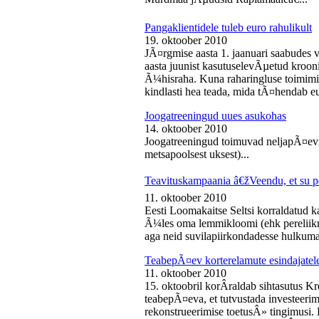
Pangaklientidele tuleb euro rahulikult
19. oktoober 2010
JÃ¤rgmise aasta 1. jaanuari saabudes 
aasta juunist kasutuselevÃµetud kroon
Ã¼hisraha. Kuna raharingluse toimimise
kindlasti hea teada, mida tÃ¤hendab e
Joogatreeningud uues asukohas
14. oktoober 2010
Joogatreeningud toimuvad neljapÃ¤evit
metsapoolsest uksest)...
Teavituskampaania â€žVeendu, et su pe
11. oktoober 2010
Eesti Loomakaitse Seltsi korraldatud
Ã¼les oma lemmikloomi (ehk pereliikm
aga neid suvilapiirkondadesse hulkuma
TeabepÃ¤ev korterelamute esindajatel
11. oktoober 2010
15. oktoobril korÂ­raldab sihtasutus K
teabepÃ¤eva, et tutvustada investeer
rekonstrueerimise toetusÂ» tingimusi