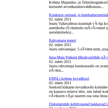
Kehtna Majandus- ja Tehnoloogiakool k
kursustel arvutikasutusvaldkonnas...
Konkurss sotsiaal- ja lastekaitsespetsia
02. märts 2011
Juuru Vallavalitsus kuulutab vÃ¤lja konk
ametikoha tÃ¤itmiseks mÃ¤Ã¤ratud aja
asendamiseks)...
Rahvamaja teated
02. märts 2011
Juuru rahvamajas: 5-rÃ¼tmi tants, joog
Inna-Maia Paikeni lilleakvarellide nÃ¤
02. märts 2011
Juuru rahvamaja kaminasaalis on avatud
nÃ¤itus...
EMSLi kolmas kevadkool
02. märts 2011
Seekord kiikame kevadkoolis kohalike
on kaasava eelarve idee, mis lubab koda
vÃ¤iksem vÃµi suurem osa oma linna v
Dokumentide kehtivusajad hakkavad