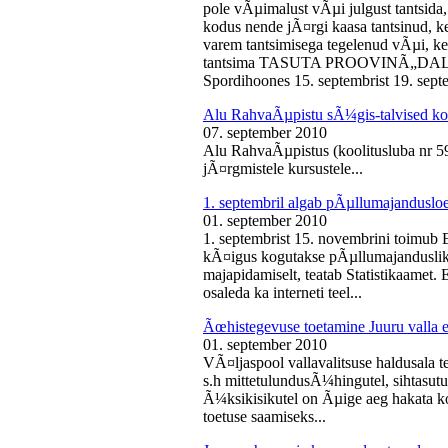
pole vÃµimalust vÃµi julgust tantsida,
kodus nende jÃ¤rgi kaasa tantsinud, kel
varem tantsimisega tegelenud vÃµi, k
tantsima TASUTA PROOVINÃ„DALA! 
Spordihoones 15. septembrist 19. septe
Alu RahvaÃµpistu sÃ¼gis-talvised ko
07. september 2010
Alu RahvaÃµpistus (koolitusluba nr 
jÃ¤rgmistele kursustele...
1. septembril algab pÃµllumajanduslo
01. september 2010
1. septembrist 15. novembrini toimub 
kÃ¤igus kogutakse pÃµllumajandusliku
majapidamiselt, teatab Statistikaamet
osaleda ka interneti teel...
Ãœhistegevuse toetamine Juuru valla e
01. september 2010
VÃ¤ljaspool vallavalitsuse haldusala te
s.h mittetulundusÃ¼hingutel, sihtasutus
Ã¼ksikisikutel on Ãµige aeg hakata ko
toetuse saamiseks...