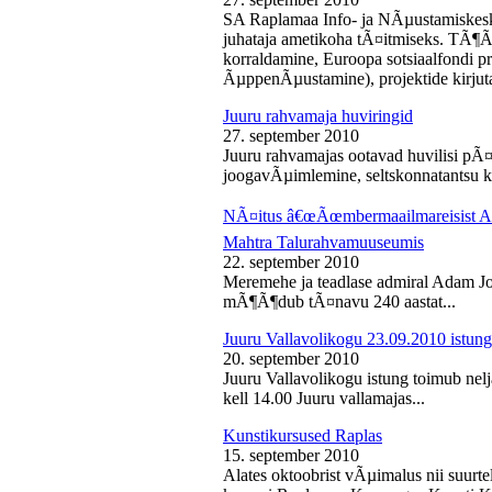
SA Raplamaa Info- ja NÃµustamiskesk
juhataja ametikoha tÃ¤itmiseks. TÃ¶Ã
korraldamine, Euroopa sotsiaalfondi p
ÃµppenÃµustamine), projektide kirjuta
Juuru rahvamaja huviringid
27. september 2010
Juuru rahvamajas ootavad huvilisi pÃ¤r
joogavÃµimlemine, seltskonnatantsu ku
NÃ¤itus â€œÃœmbermaailmareisist Ada
Mahtra Talurahvamuuseumis
22. september 2010
Meremehe ja teadlase admiral Adam J
mÃ¶Ã¶dub tÃ¤navu 240 aastat...
Juuru Vallavolikogu 23.09.2010 istung
20. september 2010
Juuru Vallavolikogu istung toimub nel
kell 14.00 Juuru vallamajas...
Kunstikursused Raplas
15. september 2010
Alates oktoobrist vÃµimalus nii suurte