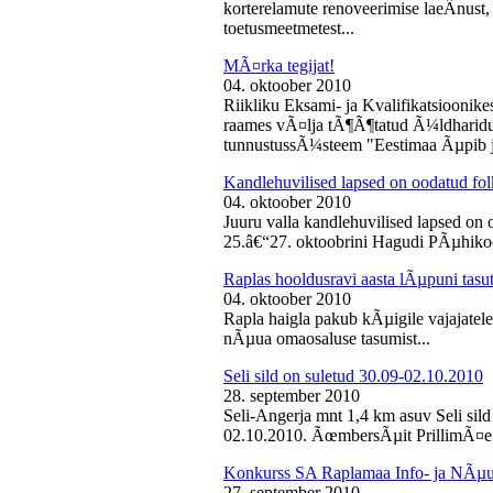
korterelamute renoveerimise laeÂ­nust,
toetusmeetmetest...
MÃ¤rka tegijat!
04. oktoober 2010
Riikliku Eksami- ja Kvalifikatsiooni
raames vÃ¤lja tÃ¶Ã¶tatud Ã¼ldharidus
tunnustussÃ¼steem "Eestimaa Ãµpib j
Kandlehuvilised lapsed on oodatud fo
04. oktoober 2010
Juuru valla kandlehuvilised lapsed on
25.â€“27. oktoobrini Hagudi PÃµhikool
Raplas hooldusravi aasta lÃµpuni tasu
04. oktoober 2010
Rapla haigla pakub kÃµigile vajajatel
nÃµua omaosaluse tasumist...
Seli sild on suletud 30.09-02.10.2010
28. september 2010
Seli-Angerja mnt 1,4 km asuv Seli sil
02.10.2010. ÃœmbersÃµit PrillimÃ¤e 
Konkurss SA Raplamaa Info- ja NÃµus
27. september 2010