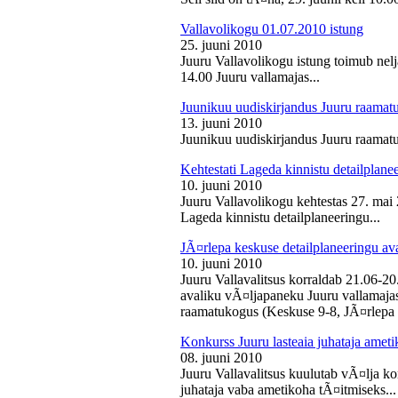
Vallavolikogu 01.07.2010 istung
25. juuni 2010
Juuru Vallavolikogu istung toimub nelj
14.00 Juuru vallamajas...
Juunikuu uudiskirjandus Juuru raamat
13. juuni 2010
Juunikuu uudiskirjandus Juuru raamatu
Kehtestati Lageda kinnistu detailplane
10. juuni 2010
Juuru Vallavolikogu kehtestas 27. ma
Lageda kinnistu detailplaneeringu...
JÃ¤rlepa keskuse detailplaneeringu av
10. juuni 2010
Juuru Vallavalitsus korraldab 21.06-2
avaliku vÃ¤ljapaneku Juuru vallamajas 
raamatukogus (Keskuse 9-8, JÃ¤rlepa 
Konkurss Juuru lasteaia juhataja ameti
08. juuni 2010
Juuru Vallavalitsus kuulutab vÃ¤lja ko
juhataja vaba ametikoha tÃ¤itmiseks...