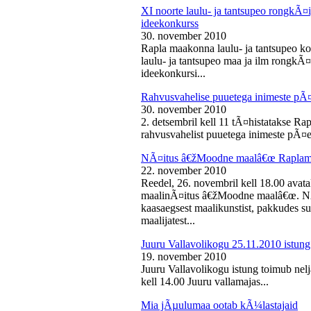
XI noorte laulu- ja tantsupeo rongkÃ
ideekonkurss
30. november 2010
Rapla maakonna laulu- ja tantsupeo ko
laulu- ja tantsupeo maa ja ilm rongk
ideekonkursi...
Rahvusvahelise puuetega inimeste pÃ
30. november 2010
2. detsembril kell 11 tÃ¤histatakse Ra
rahvusvahelist puuetega inimeste pÃ¤e
NÃ¤itus â€žMoodne maalâ€œ Raplama
22. november 2010
Reedel, 26. novembril kell 18.00 ava
maalinÃ¤itus â€žMoodne maalâ€œ. NÃ¤
kaasaegsest maalikunstist, pakkudes sub
maalijatest...
Juuru Vallavolikogu 25.11.2010 istung
19. november 2010
Juuru Vallavolikogu istung toimub nel
kell 14.00 Juuru vallamajas...
Mia jÃµulumaa ootab kÃ¼lastajaid