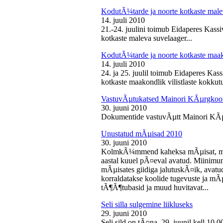
KodutÃ¼tarde ja noorte kotkaste male
14. juuli 2010
21.-24. juulini toimub Eidaperes Kas
kotkaste maleva suvelaager...
KodutÃ¼tarde ja noorte kotkaste maako
14. juuli 2010
24. ja 25. juulil toimub Eidaperes Ka
kotkaste maakondlik vilistlaste kokkutu
VastuvÃµtukatsed Mainori KÃµrgkool
30. juuni 2010
Dokumentide vastuvÃµtt Mainori KÃµ
Unustatud mÃµisad 2010
30. juuni 2010
KolmkÃ¼mmend kaheksa mÃµisat, mille
aastal kuuel pÃ¤eval avatud. Miinimu
mÃµisates giidiga jalutuskÃ¤ik, avatu
korraldatakse koolide tugevuste ja mÃ
tÃ¶Ã¶tubasid ja muud huvitavat...
Seli silla sulgemine liikluseks
29. juuni 2010
Seli sild on tÃ¤na, 29. juunil kell 10.0