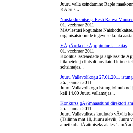
Juuru valla esindamine Rapla maakon
KÃ¤rus...
Naiskodukaitse ja Eesti Rahva Muus
01. veebruar 2011
MÃ¤lestusi kogutakse Naiskodukaitse
organisatsioonide tegevuse kohta aasta
VÃµÃµrkeele Ãµppimine lasteaias
01. veebruar 2011
Koolitus lasteaedade ja algklasside Ãµp
liikmetele ja lihtsalt huvitatud inimest
seltsimajas...
Juuru Vallavolikogu 27.01.2011 istung
26. jaanuar 2011
Juuru Vallavolikogu istung toimub nelj
kell 14.00 Juuru vallamajas...
Konkurss gÃ¼mnaasiumi direktori am
25. jaanuar 2011
Juuru Vallavalitsus kuulutab vÃ¤lja 
(Tallinna mnt 18, Juuru alevik, Juu
ametikoha tÃ¤itmiseks alates 1. mÃ¤rts