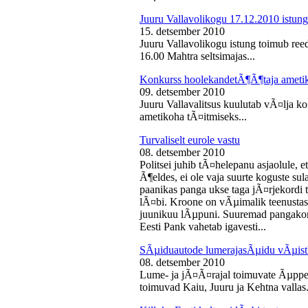
Juuru Vallavolikogu 17.12.2010 istung
15. detsember 2010
Juuru Vallavolikogu istung toimub reed
16.00 Mahtra seltsimajas...
Konkurss hoolekandetÃ¶Ã¶taja ameti
09. detsember 2010
Juuru Vallavalitsus kuulutab vÃ¤lja 
ametikoha tÃ¤itmiseks...
Turvaliselt eurole vastu
08. detsember 2010
Politsei juhib tÃ¤helepanu asjaolule, et
Ã¶eldes, ei ole vaja suurte koguste sul
paanikas panga ukse taga jÃ¤rjekord
lÃ¤bi. Kroone on vÃµimalik teenustas
juunikuu lÃµpuni. Suuremad pangakont
Eesti Pank vahetab igavesti...
SÃµiduautode lumerajasÃµidu vÃµist
08. detsember 2010
Lume- ja jÃ¤Ã¤rajal toimuvate Ãµppe
toimuvad Kaiu, Juuru ja Kehtna vallas.