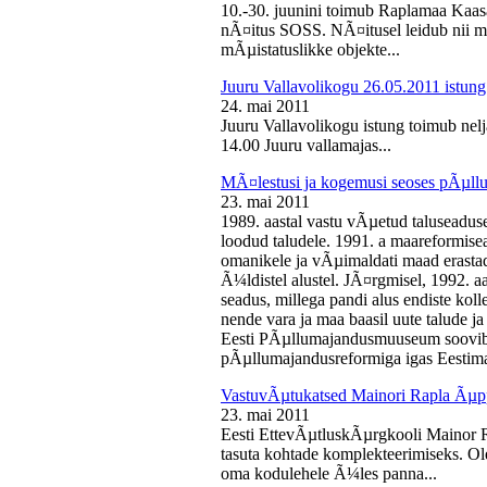
10.-30. juunini toimub Raplamaa Kaas
nÃ¤itus SOSS. NÃ¤itusel leidub nii ma
mÃµistatuslikke objekte...
Juuru Vallavolikogu 26.05.2011 istung
24. mai 2011
Juuru Vallavolikogu istung toimub nelj
14.00 Juuru vallamajas...
MÃ¤lestusi ja kogemusi seoses pÃµll
23. mai 2011
1989. aastal vastu vÃµetud taluseaduse
loodud taludele. 1991. a maareformise
omanikele ja vÃµimaldati maad erasta
Ã¼ldistel alustel. JÃ¤rgmisel, 1992. 
seadus, millega pandi alus endiste kolle
nende vara ja maa baasil uute talude 
Eesti PÃµllumajandusmuuseum soovib 
pÃµllumajandusreformiga igas Eestima
VastuvÃµtukatsed Mainori Rapla Ãµpp
23. mai 2011
Eesti EttevÃµtluskÃµrgkooli Mainor 
tasuta kohtade komplekteerimiseks. Ol
oma kodulehele Ã¼les panna...