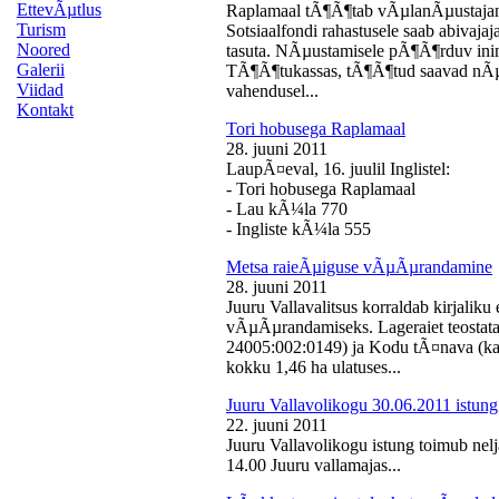
EttevÃµtlus
Raplamaal tÃ¶Ã¶tab vÃµlanÃµustajan
Turism
Sotsiaalfondi rahastusele saab abivaj
Noored
tasuta. NÃµustamisele pÃ¶Ã¶rduv inime
Galerii
TÃ¶Ã¶tukassas, tÃ¶Ã¶tud saavad nÃµ
Viidad
vahendusel...
Kontakt
Tori hobusega Raplamaal
28. juuni 2011
LaupÃ¤eval, 16. juulil Inglistel:
- Tori hobusega Raplamaal
- Lau kÃ¼la 770
- Ingliste kÃ¼la 555
Metsa raieÃµiguse vÃµÃµrandamine
28. juuni 2011
Juuru Vallavalitsus korraldab kirjali
vÃµÃµrandamiseks. Lageraiet teostata
24005:002:0149) ja Kodu tÃ¤nava (k
kokku 1,46 ha ulatuses...
Juuru Vallavolikogu 30.06.2011 istung
22. juuni 2011
Juuru Vallavolikogu istung toimub nelj
14.00 Juuru vallamajas...