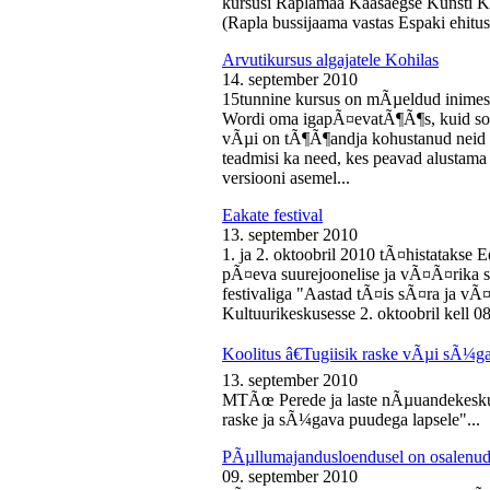
kursusi Raplamaa Kaasaegse Kunsti Ke
(Rapla bussijaama vastas Espaki ehitusp
Arvutikursus algajatele Kohilas
14. september 2010
15tunnine kursus on mÃµeldud inime
Wordi oma igapÃ¤evatÃ¶Ã¶s, kuid soo
vÃµi on tÃ¶Ã¶andja kohustanud neid s
teadmisi ka need, kes peavad alustam
versiooni asemel...
Eakate festival
13. september 2010
1. ja 2. oktoobril 2010 tÃ¤histatakse E
pÃ¤eva suurejoonelise ja vÃ¤Ã¤rika
festivaliga "Aastad tÃ¤is sÃ¤ra ja vÃ
Kultuurikeskusesse 2. oktoobril kell 08
Koolitus â€Tugiisik raske vÃµi sÃ¼ga
13. september 2010
MTÃœ Perede ja laste nÃµuandekeskus
raske ja sÃ¼gava puudega lapsele"...
PÃµllumajandusloendusel on osalenud
09. september 2010