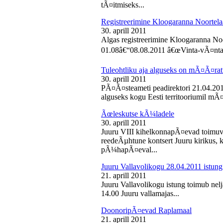
tÃ¤itmiseks...
Registreerimine Kloogaranna Noortela
30. aprill 2011
Algas registreerimine Kloogaranna Noo
01.08â€“08.08.2011 â€œVinta-vÃ¤ntaâ€
Tuleohtliku aja alguseks on mÃ¤Ã¤ra
30. aprill 2011
PÃ¤Ã¤steameti peadirektori 21.04.2011
alguseks kogu Eesti territooriumil mÃ¤
Ãœleskutse kÃ¼ladele
30. aprill 2011
Juuru VIII kihelkonnapÃ¤evad toimuvad
reedeÃµhtune kontsert Juuru kirikus
pÃ¼hapÃ¤eval...
Juuru Vallavolikogu 28.04.2011 istung
21. aprill 2011
Juuru Vallavolikogu istung toimub nelja
14.00 Juuru vallamajas...
DoonoripÃ¤evad Raplamaal
21. aprill 2011