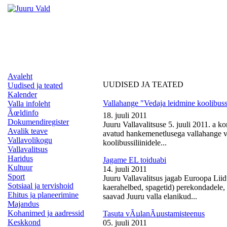
Avaleht
UUDISED JA TEATED
Uudised ja teated
Kalender
Vallahange "Vedaja leidmine koolibussi
Valla infoleht
Ãœldinfo
18. juuli 2011
Dokumendiregister
Juuru Vallavalitsuse 5. juuli 2011. a k
Avalik teave
avatud hankemenetlusega vallahange ve
Vallavolikogu
koolibussiliinidele...
Vallavalitsus
Haridus
Jagame EL toiduabi
Kultuur
14. juuli 2011
Sport
Juuru Vallavalitsus jagab Euroopa Liid
Sotsiaal ja tervishoid
kaerahelbed, spagetid) perekondadele, 
Ehitus ja planeerimine
saavad Juuru valla elanikud...
Majandus
Kohanimed ja aadressid
Tasuta vÃµlanÃµustamisteenus
Keskkond
05. juuli 2011