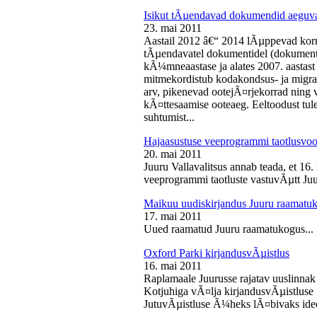
Isikut tÃµendavad dokumendid aeguv
23. mai 2011
Aastail 2012 â€“ 2014 lÃµppevad korra
tÃµendavatel dokumentidel (dokument),
kÃ¼mneaastase ja alates 2007. aastast 
mitmekordistub kodakondsus- ja migra
arv, pikenevad ootejÃ¤rjekorrad ning
kÃ¤ttesaamise ooteaeg. Eeltoodust tul
suhtumist...
Hajaasustuse veeprogrammi taotlusvoo
20. mai 2011
Juuru Vallavalitsus annab teada, et 16.
veeprogrammi taotluste vastuvÃµtt Juur
Maikuu uudiskirjandus Juuru raamatu
17. mai 2011
Uued raamatud Juuru raamatukogus...
Oxford Parki kirjandusvÃµistlus
16. mai 2011
Raplamaale Juurusse rajatav uuslinnak
Kotjuhiga vÃ¤lja kirjandusvÃµistluse 
JutuvÃµistluse Ã¼heks lÃ¤bivaks idee