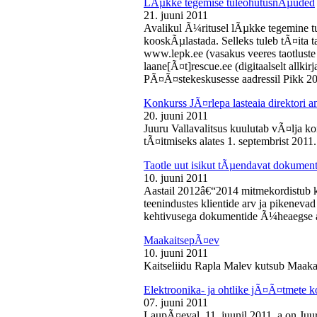
LÃµkke tegemise tuleohutusnÃµuded
21. juuni 2011
Avalikul Ã¼ritusel lÃµkke tegemine t
kooskÃµlastada. Selleks tuleb tÃ¤ita tao
www.lepk.ee (vasakus veeres taotluste a
laane[Ã¤t]rescue.ee (digitaalselt allk
PÃ¤Ã¤stekeskusesse aadressil Pikk 2
Konkurss JÃ¤rlepa lasteaia direktori a
20. juuni 2011
Juuru Vallavalitsus kuulutab vÃ¤lja ko
tÃ¤itmiseks alates 1. septembrist 2011.
Taotle uut isikut tÃµendavat dokumenti
10. juuni 2011
Aastail 2012â€“2014 mitmekordistub 
teenindustes klientide arv ja pikenevad
kehtivusega dokumentide Ã¼heaegse a
MaakaitsepÃ¤ev
10. juuni 2011
Kaitseliidu Rapla Malev kutsub Maakai
Elektroonika- ja ohtlike jÃ¤Ã¤tmete 
07. juuni 2011
LaupÃ¤eval, 11. juunil 2011. a on Juu