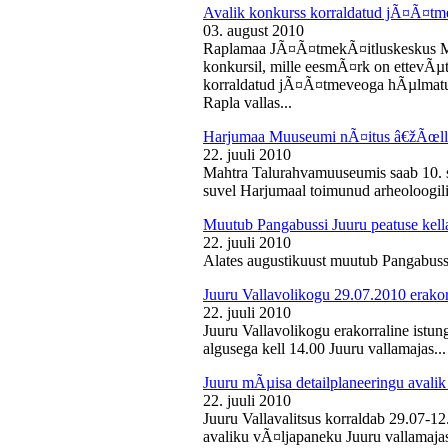
Avalik konkurss korraldatud jÃ¤Ã¤tm
03. august 2010
Raplamaa JÃ¤Ã¤tmekÃ¤itluskeskus M
konkursil, mille eesmÃ¤rk on ettevÃµ
korraldatud jÃ¤Ã¤tmeveoga hÃµlmatu
Rapla vallas...
Harjumaa Muuseumi nÃ¤itus â€žÃœll
22. juuli 2010
Mahtra Talurahvamuuseumis saab 10. s
suvel Harjumaal toimunud arheoloogilis
Muutub Pangabussi Juuru peatuse kell
22. juuli 2010
Alates augustikuust muutub Pangabussi
Juuru Vallavolikogu 29.07.2010 erakor
22. juuli 2010
Juuru Vallavolikogu erakorraline istun
algusega kell 14.00 Juuru vallamajas...
Juuru mÃµisa detailplaneeringu avali
22. juuli 2010
Juuru Vallavalitsus korraldab 29.07-1
avaliku vÃ¤ljapaneku Juuru vallamajas