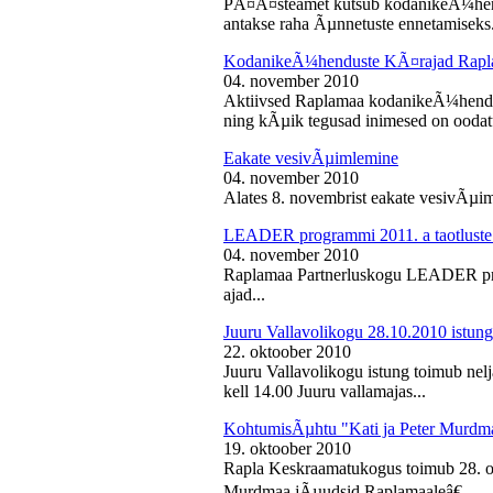
PÃ¤Ã¤steamet kutsub kodanikeÃ¼hendu
antakse raha Ãµnnetuste ennetamiseks.
KodanikeÃ¼henduste KÃ¤rajad Rapl
04. november 2010
Aktiivsed Raplamaa kodanikeÃ¼hendust
ning kÃµik tegusad inimesed on ooda
Eakate vesivÃµimlemine
04. november 2010
Alates 8. novembrist eakate vesivÃµiml
LEADER programmi 2011. a taotluste
04. november 2010
Raplamaa Partnerluskogu LEADER pro
ajad...
Juuru Vallavolikogu 28.10.2010 istung
22. oktoober 2010
Juuru Vallavolikogu istung toimub nel
kell 14.00 Juuru vallamajas...
KohtumisÃµhtu "Kati ja Peter Murdm
19. oktoober 2010
Rapla Keskraamatukogus toimub 28. o
Murdmaa jÃµudsid Raplamaaleâ€...