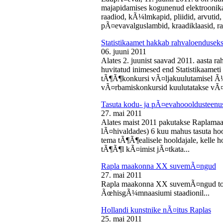
majapidamises kogunenud elektroonika-
raadiod, kÃ¼lmkapid, pliidid, arvutid,
pÃ¤evavalguslambid, kraadiklaasid, ra
Statistikaamet hakkab rahvaloendusek
06. juuni 2011
Alates 2. juunist saavad 2011. aasta r
huvitatud inimesed end Statistikaameti 
tÃ¶Ã¶konkursi vÃ¤ljakuulutamisel Ã
vÃ¤rbamiskonkursid kuulutatakse vÃ¤l
Tasuta kodu- ja pÃ¤evahoooldusteenus
27. mai 2011
Alates maist 2011 pakutakse Raplamaa
lÃ¤hivaldades) 6 kuu mahus tasuta hoo
tema tÃ¶Ã¶ealisele hooldajale, kelle 
tÃ¶Ã¶l kÃ¤imist jÃ¤tkata...
Rapla maakonna XX suvemÃ¤ngud
27. mai 2011
Rapla maakonna XX suvemÃ¤ngud toi
ÃœhisgÃ¼mnaasiumi staadionil...
Hollandi kunstnike nÃ¤itus Raplas
25. mai 2011