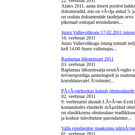
22. veebruar 2011
Alates 2011. aasta teisest poolest ha
dokumendid, mis on vÃ¤lja antud 5- ja 
on oodata dokumentide taotlejate arv
pikemad ooteajad teenindustes...
Juuru Vallavolikogu 17.02.2011 istung
16. veebruar 2011
Juuru Vallavolikogu istung toimub nelj
kell 14.00 Juuru vallamajas...
Raplamaa liikumissari 2011
03. veebruar 2011
Raplamaa liikumissarja eesmÃ¤rgiks on
tervisespordiga aastaringselt ja osale
korraldatavatel Ã¼ritustel...
PÃ¤Ã¤stekeskus kutsub ohutusalasele 
02. veebruar 2011
9. veebruarist alustab LÃ¤Ã¤ne-Eest
komandodes elanikele mÃµeldud ohutus
on elanikkonna ohutusalase teadlikkus
ja koduse tuleohutuse parendamine...
Valla esindamine maakonna talimÃ¤n
01. veebruar 2011