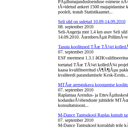
PÃµllumajandusloenduse esimene nÃ¤d
tÃ¤idetud ankeet 1500 majapidamise k
pooleli, teatab Statistikaamet...
Seli sild on suletud 10.09-14.09.2010
08. september 2010
Seli-Angerja mnt 1,4 km asuv Seli sil
14.09.2010. ÃœmbersÃµit PrillimÃ¤e 
Tasuta koolitused TÃœ TÃ¼ri kolled
07. september 2010
ESF meetmest 1.3.1 â€žKvalifitseeri
toetatud TÃœ TÃ¼ri kolledÅ¾i projek
kaasa kvalifitseeritud tÃ¶Ã¶jÃµu pak
kvaliteedi parandamisele Kesk-Eestis..
MTÃœ arengukava koostamise koolit
07. september 2010
Raplamaa Arendus- ja EttevÃµtluskes
kodanikeÃ¼henduste juhtidele MTÃœ a
konsultatsiooni...
M-Dance Tantsukool Raplas kutsub ta
07. september 2010
M-Dance Tantsukool korraldab teile kÃµ