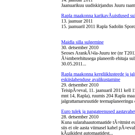
Jaanuarikuu uudiskirjandus Juuru raam
Rapla maakonna karikavÃµistlused sul
13. jaanuar 2011
15. jaanuaril 2011 Rapla Sadolin Spord
Maidla silla sulgemine
30. detsember 2010
Seoses ArankÃ¼la-Juuru tee (nr T2012
Ã¼mberehitusega planeerib ehitaja sul
30.05.2011...
Rapla maakonna kergliiklusteede ja ja
eskiislahenduse avalikustamine
29. detsember 2010
TeisipÃ¤eval, 11. jaanuaril 2011 kell 
mnt 14, Rapla), ruumis 204 Rapla maak
jalgrattamarsruutide teemaplaneeringu e
Euro tulek ja pangateenused aastavahe
28. detsember 2010
Kuna sularahaautomaatide tÃ¤itmist eu
siis ei ole aasta viimasel kahel pÃ¤ev
kÃµikidest automaatidest...