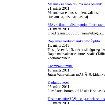
Maamaksu peab tasuma maa omanik
21. märts 2011
Maamaksuseadusest tulenevalt tasub 
erastamata, siis maa kasutaja...
MÃ¤rtsikuu uudiskirjandus Juuru raa
21. märts 2011
Uued raamatud Juuru raamatukogus...
Raplamaa koduomanike infoÃµhtu
11. märts 2011
TeisipÃ¤eval, 15. mÃ¤rtsil algusega k
Rapla maavalitsuse suures saalis (Tal
koduomanikele...
Enampakkumine
10. märts 2011
Juuru Vallavalitsus mÃ¼Ã¼b kirjaliku
Kadunud koer
07. märts 2011
3. mÃ¤rtsi hommikul lÃ¤ks Kohilast k
Tasuta tekstitÃ¶Ã¶tluse ja tabelarvu
03. märts 2011