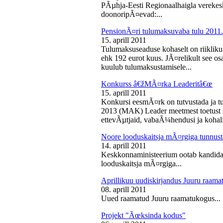
PÃµhja-Eesti Regionaalhaigla vereke
doonoripÃ¤evad:...
PensionÃ¤ri tulumaksuvaba tulu 2011. 
15. aprill 2011
Tulumaksuseaduse kohaselt on riikliku
ehk 192 eurot kuus. JÃ¤relikult see os
kuulub tulumaksustamisele...
Konkurss â€žMÃ¤rka Leaderitâ€œ
15. aprill 2011
Konkursi eesmÃ¤rk on tutvustada ja t
2013 (MAK) Leader meetmest toetust s
ettevÃµtjaid, vabaÃ¼hendusi ja kohali
Noore looduskaitsja mÃ¤rgiga tunnus
14. aprill 2011
Keskkonnaministeerium ootab kandidaa
looduskaitsja mÃ¤rgiga...
Aprillikuu uudiskirjandus Juuru raam
08. aprill 2011
Uued raamatud Juuru raamatukogus...
Projekt "Ãœksinda kodus"