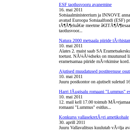
ESF taotlusvooru avanemine
16. mai 2011
Sotsiaalministeerium ja INNOVE annava
avatud Euroopa Sotsiaalfondi (ESF) pri
tÃ¶Ã¶eluâ€œ meetme â€žTÃ¶Ã¶lesaam
taotlusvoor...
Natura 2000 metsaala piiride tÃ¤hist
10. mai 2011
Alates 2. maist saab SA Erametsakesk
toetust. NÃ¼Ã¼dseks on muutunud liht
erametsamaa piiride mÃ¤rkimise kord.
Ajutised muudatused postiteenuse osut
10. mai 2011
Juuru postkontor on ajutiselt suletud 1
Harri JÃµgisalu romaani "Lummus" es
10. mai 2011
12. mail kell 17.00 toimub MÃ¤rjamaa 
romaani "Lummus" esitlus...
Konkurss vallasekretÃ¤ri ametikohale
30. aprill 2011
Juuru Vallavalitsus kuulutab vÃ¤lja av