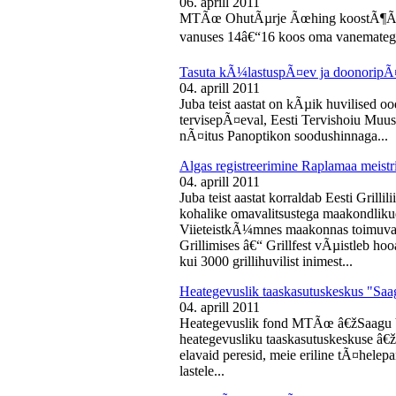
06. aprill 2011
MTÃœ OhutÃµrje Ãœhing koostÃ¶Ã¶s
vanuses 14â€“16 koos oma vanematega
Tasuta kÃ¼lastuspÃ¤ev ja doonoripÃ
04. aprill 2011
Juba teist aastat on kÃµik huvilised oo
tervisepÃ¤eval, Eesti Tervishoiu Muu
nÃ¤itus Panoptikon soodushinnaga...
Algas registreerimine Raplamaa meistri
04. aprill 2011
Juba teist aastat korraldab Eesti Gril
kohalike omavalitsustega maakondliku
ViieteistkÃ¼mnes maakonnas toimuval 
Grillimises â€“ Grillfest vÃµistleb h
kui 3000 grillihuvilist inimest...
Heategevuslik taaskasutuskeskus "Saa
04. aprill 2011
Heategevuslik fond MTÃœ â€žSaagu 
heategevusliku taaskasutuskeskuse â
elavaid peresid, meie eriline tÃ¤helep
lastele...