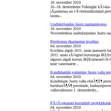
18. november 2010
16.-18. detsembrini Viikingite kÃ¼la
jÃµulumaa on vÃ¤hekindlustatud perede
tasuta...
Uudiskirjandus Juuru raamatukogus
18. november 2010
Novembrikuu uudiskirjandus Juuru ra
Perekonna rikastamise koolitus
04. november 2010
Koolitus algab 2011. aasta jaanuaris
2011. aasta sÃ¼gisel kursusega â€žAr
alguses algab kursus â€žEsimesed tÃ¤
laste vanematele...
Kandidaatide esitamine Juuru valla 
04. november 2010
Kandidaate Juuru valla elutÃ¶Ã¶ preem
haridustÃ¶Ã¶ preemiale, kultuuripreem
vallavalitsuses 1. detsembriks...
PÃ¤Ã¤steamet korraldab projektikonk
04. november 2010