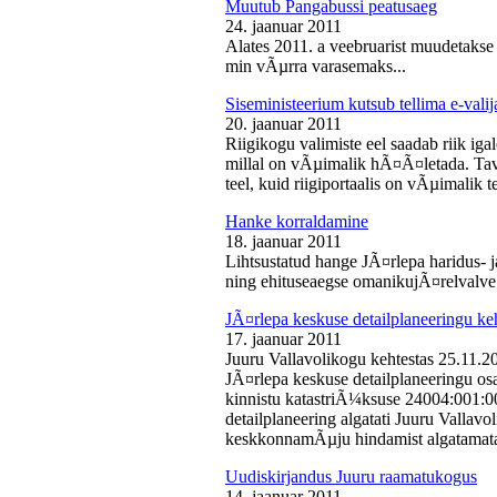
Muutub Pangabussi peatusaeg
24. jaanuar 2011
Alates 2011. a veebruarist muudetakse
min vÃµrra varasemaks...
Siseministeerium kutsub tellima e-valij
20. jaanuar 2011
Riigikogu valimiste eel saadab riik iga
millal on vÃµimalik hÃ¤Ã¤letada. Tava
teel, kuid riigiportaalis on vÃµimalik te
Hanke korraldamine
18. jaanuar 2011
Lihtsustatud hange JÃ¤rlepa haridus- j
ning ehituseaegse omanikujÃ¤relvalve t
JÃ¤rlepa keskuse detailplaneeringu ke
17. jaanuar 2011
Juuru Vallavolikogu kehtestas 25.11.
JÃ¤rlepa keskuse detailplaneeringu os
kinnistu katastriÃ¼ksuse 24004:001:
detailplaneering algatati Juuru Vallav
keskkonnamÃµju hindamist algatamata
Uudiskirjandus Juuru raamatukogus
14. jaanuar 2011