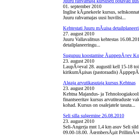
Juuru rahvamaja kursused ootavad uusi
01. september 2010
Inglise kÃµnekeele kursus, seltskonn
Juuru rahvamajas uusi huvilisi...
Kehtestati Juuru mÃµisa detailplaneer
27. august 2010
Juuru Vallavalitsus kehtestas 16.08.2
detailplaneeringu...
Sugupuu koostamise ÃµppepÃ¤ev Ko
23. august 2010
LaupÃ¤eval 28. augustil kell 15-18 
kirikumÃµisas (pastoraadis) ÃµppepÃ
Algaja arvutikasutaja kursus Kehtnas
23. august 2010
Kehtna Majandus- ja Tehnoloogiakooli
finantseeritav kursus arvutiteaduste 
kohad. Kursus on osalejatele tasuta...
Seli silla sulgemine 26.08.2010
23. august 2010
Seli-Angerja mnt 1,4 km asuv Seli sild
09.00-18.00. ÃœmbersÃµit PrillimÃ¤e