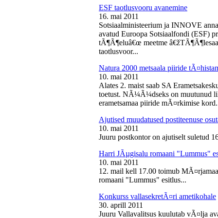
ESF taotlusvooru avanemine
16. mai 2011
Sotsiaalministeerium ja INNOVE annava
avatud Euroopa Sotsiaalfondi (ESF) pri
tÃ¶Ã¶eluâ€œ meetme â€žTÃ¶Ã¶lesaam
taotlusvoor...
Natura 2000 metsaala piiride tÃ¤hist
10. mai 2011
Alates 2. maist saab SA Erametsakesk
toetust. NÃ¼Ã¼dseks on muutunud liht
erametsamaa piiride mÃ¤rkimise kord.
Ajutised muudatused postiteenuse osut
10. mai 2011
Juuru postkontor on ajutiselt suletud 1
Harri JÃµgisalu romaani "Lummus" es
10. mai 2011
12. mail kell 17.00 toimub MÃ¤rjamaa 
romaani "Lummus" esitlus...
Konkurss vallasekretÃ¤ri ametikohale
30. aprill 2011
Juuru Vallavalitsus kuulutab vÃ¤lja av