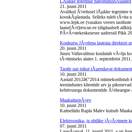
LÃµkke tegemise tuleohutusnÃµuded
21. juuni 2011
Avalikul Ã¼ritusel lÃµkke tegemine t
kooskÃµlastada. Selleks tuleb tÃ¤ita tao
www.lepk.ee (vasakus veeres taotluste a
laane[Ã¤t]rescue.ee (digitaalselt allk
PÃ¤Ã¤stekeskusesse aadressil Pikk 2
Konkurss JÃ¤rlepa lasteaia direktori a
20. juuni 2011
Juuru Vallavalitsus kuulutab vÃ¤lja ko
tÃ¤itmiseks alates 1. septembrist 2011.
Taotle uut isikut tÃµendavat dokumenti
10. juuni 2011
Aastail 2012â€“2014 mitmekordistub 
teenindustes klientide arv ja pikenevad
kehtivusega dokumentide Ã¼heaegse a
MaakaitsepÃ¤ev
10. juuni 2011
Kaitseliidu Rapla Malev kutsub Maakai
Elektroonika- ja ohtlike jÃ¤Ã¤tmete 
07. juuni 2011
LaupÃ¤eval, 11. juunil 2011. a on Juu