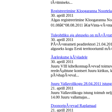
tÃ¤itmiseks...
Registreerimine Kloogaranna Noortela
30. aprill 2011
Algas registreerimine Kloogaranna Noo
01.08â€“08.08.2011 â€œVinta-vÃ¤ntaâ€
Tuleohtliku aja alguseks on mÃ¤Ã¤ra
30. aprill 2011
PÃ¤Ã¤steameti peadirektori 21.04.2011
alguseks kogu Eesti territooriumil mÃ¤
Ãœleskutse kÃ¼ladele
30. aprill 2011
Juuru VIII kihelkonnapÃ¤evad toimuvad
reedeÃµhtune kontsert Juuru kirikus
pÃ¼hapÃ¤eval...
Juuru Vallavolikogu 28.04.2011 istung
21. aprill 2011
Juuru Vallavolikogu istung toimub nelja
14.00 Juuru vallamajas...
DoonoripÃ¤evad Raplamaal
21. aprill 2011