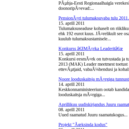
PÃµhja-Eesti Regionaalhaigla vereke
doonoripÃ¤evad:...
PensionÃ¤ri tulumaksuvaba tulu 2011. 
15. aprill 2011
Tulumaksuseaduse kohaselt on riikliku
ehk 192 eurot kuus. JÃ¤relikult see os
kuulub tulumaksustamisele...
Konkurss â€žMÃ¤rka Leaderitâ€œ
15. aprill 2011
Konkursi eesmÃ¤rk on tutvustada ja t
2013 (MAK) Leader meetmest toetust s
ettevÃµtjaid, vabaÃ¼hendusi ja kohali
Noore looduskaitsja mÃ¤rgiga tunnus
14. aprill 2011
Keskkonnaministeerium ootab kandidaa
looduskaitsja mÃ¤rgiga...
Aprillikuu uudiskirjandus Juuru raam
08. aprill 2011
Uued raamatud Juuru raamatukogus...
Projekt "Ãœksinda kodus"