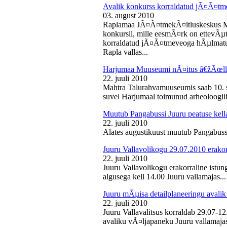
Avalik konkurss korraldatud jÃ¤Ã¤tm
03. august 2010
Raplamaa JÃ¤Ã¤tmekÃ¤itluskeskus M
konkursil, mille eesmÃ¤rk on ettevÃµ
korraldatud jÃ¤Ã¤tmeveoga hÃµlmatu
Rapla vallas...
Harjumaa Muuseumi nÃ¤itus â€žÃœll
22. juuli 2010
Mahtra Talurahvamuuseumis saab 10. s
suvel Harjumaal toimunud arheoloogilis
Muutub Pangabussi Juuru peatuse kell
22. juuli 2010
Alates augustikuust muutub Pangabussi
Juuru Vallavolikogu 29.07.2010 erakor
22. juuli 2010
Juuru Vallavolikogu erakorraline istun
algusega kell 14.00 Juuru vallamajas...
Juuru mÃµisa detailplaneeringu avali
22. juuli 2010
Juuru Vallavalitsus korraldab 29.07-1
avaliku vÃ¤ljapaneku Juuru vallamajas