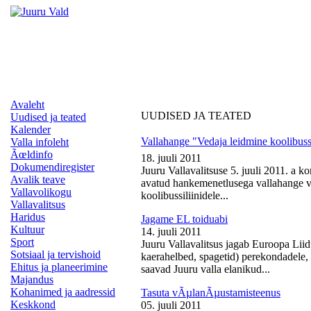
Avaleht
UUDISED JA TEATED
Uudised ja teated
Kalender
Vallahange "Vedaja leidmine koolibussi
Valla infoleht
Ãœldinfo
18. juuli 2011
Dokumendiregister
Juuru Vallavalitsuse 5. juuli 2011. a k
Avalik teave
avatud hankemenetlusega vallahange ve
Vallavolikogu
koolibussiliinidele...
Vallavalitsus
Haridus
Jagame EL toiduabi
Kultuur
14. juuli 2011
Sport
Juuru Vallavalitsus jagab Euroopa Liid
Sotsiaal ja tervishoid
kaerahelbed, spagetid) perekondadele, 
Ehitus ja planeerimine
saavad Juuru valla elanikud...
Majandus
Kohanimed ja aadressid
Tasuta vÃµlanÃµustamisteenus
Keskkond
05. juuli 2011