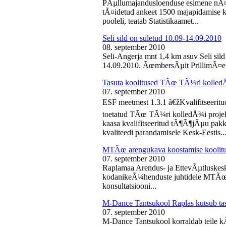
PÃµllumajandusloenduse esimene nÃ¤d
tÃ¤idetud ankeet 1500 majapidamise k
pooleli, teatab Statistikaamet...
Seli sild on suletud 10.09-14.09.2010
08. september 2010
Seli-Angerja mnt 1,4 km asuv Seli sil
14.09.2010. ÃœmbersÃµit PrillimÃ¤e 
Tasuta koolitused TÃœ TÃ¼ri kolled
07. september 2010
ESF meetmest 1.3.1 â€žKvalifitseeri
toetatud TÃœ TÃ¼ri kolledÅ¾i projek
kaasa kvalifitseeritud tÃ¶Ã¶jÃµu pak
kvaliteedi parandamisele Kesk-Eestis..
MTÃœ arengukava koostamise koolit
07. september 2010
Raplamaa Arendus- ja EttevÃµtluskes
kodanikeÃ¼henduste juhtidele MTÃœ a
konsultatsiooni...
M-Dance Tantsukool Raplas kutsub ta
07. september 2010
M-Dance Tantsukool korraldab teile kÃµ