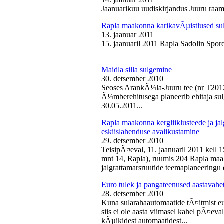
Jaanuarikuu uudiskirjandus Juuru raam
Rapla maakonna karikavÃµistlused sul
13. jaanuar 2011
15. jaanuaril 2011 Rapla Sadolin Spord
Maidla silla sulgemine
30. detsember 2010
Seoses ArankÃ¼la-Juuru tee (nr T2012
Ã¼mberehitusega planeerib ehitaja sul
30.05.2011...
Rapla maakonna kergliiklusteede ja ja
eskiislahenduse avalikustamine
29. detsember 2010
TeisipÃ¤eval, 11. jaanuaril 2011 kell 
mnt 14, Rapla), ruumis 204 Rapla maak
jalgrattamarsruutide teemaplaneeringu e
Euro tulek ja pangateenused aastavahe
28. detsember 2010
Kuna sularahaautomaatide tÃ¤itmist eu
siis ei ole aasta viimasel kahel pÃ¤ev
kÃµikidest automaatidest...