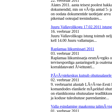
22. veebruar 2011
Alates 2011. aasta teisest poolest ha
dokumendid, mis on vÃ¤lja antud 5- ja 
on oodata dokumentide taotlejate arv
pikemad ooteajad teenindustes...
Juuru Vallavolikogu 17.02.2011 istung
16. veebruar 2011
Juuru Vallavolikogu istung toimub nelj
kell 14.00 Juuru vallamajas...
Raplamaa liikumissari 2011
03. veebruar 2011
Raplamaa liikumissarja eesmÃ¤rgiks on
tervisespordiga aastaringselt ja osale
korraldatavatel Ã¼ritustel...
PÃ¤Ã¤stekeskus kutsub ohutusalasele 
02. veebruar 2011
9. veebruarist alustab LÃ¤Ã¤ne-Eest
komandodes elanikele mÃµeldud ohutus
on elanikkonna ohutusalase teadlikkus
ja koduse tuleohutuse parendamine...
Valla esindamine maakonna talimÃ¤n
01. veebruar 2011