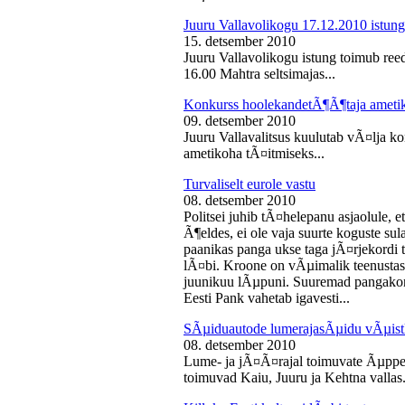
Juuru Vallavolikogu 17.12.2010 istung
15. detsember 2010
Juuru Vallavolikogu istung toimub reed
16.00 Mahtra seltsimajas...
Konkurss hoolekandetÃ¶Ã¶taja ameti
09. detsember 2010
Juuru Vallavalitsus kuulutab vÃ¤lja 
ametikoha tÃ¤itmiseks...
Turvaliselt eurole vastu
08. detsember 2010
Politsei juhib tÃ¤helepanu asjaolule, et
Ã¶eldes, ei ole vaja suurte koguste sul
paanikas panga ukse taga jÃ¤rjekord
lÃ¤bi. Kroone on vÃµimalik teenustas
juunikuu lÃµpuni. Suuremad pangakont
Eesti Pank vahetab igavesti...
SÃµiduautode lumerajasÃµidu vÃµist
08. detsember 2010
Lume- ja jÃ¤Ã¤rajal toimuvate Ãµppe
toimuvad Kaiu, Juuru ja Kehtna vallas.