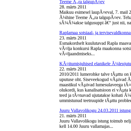
Teeme Ã„ra talgupÃ¤ev
28. märts 2011
Maikuu esimesel laupÃ¤eval, 7. mail 
Ã¼hine Teeme Ã„ra talgupÃ¤ev. Teha
sÃ¼Ã¼akse talgusuppi â€“ just nii, na
Raplamaa sotsiaal- ja tervisevaldkonn
23. märts 2011
Esmakordselt kuulutavad Rapla maav
vÃ¤lja konkursi Rapla maakonna sotsia
vÃ¤ljaandmiseks...
KÃ¤itumisjuhised elanikele Ã¼leujutu
22. märts 2011
2010/2011 lumerohke talve tÃµttu on k
uputuse oht. Siseveekogud vÃµivad Ã
maastikul vÃµivad lumesulaveega tÃ¤i
olukordi, kus kanalisatsioon ei vÃµta 
teed ja tÃ¤navad ujutatakse kohati Ã¼
ummistunud teetruupide tÃµttu proble
Juuru Vallavolikogu 24.03.2011 istung
21. märts 2011
Juuru Vallavolikogu istung toimub nel
kell 14.00 Juuru vallamajas...