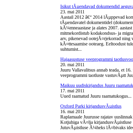
Isikut tÃµendavad dokumendid aeguv
23. mai 2011
Aastail 2012 â€“ 2014 lÃµppevad korra
tÃµendavatel dokumentidel (dokument),
kÃ¼mneaastase ja alates 2007. aastast 
mitmekordistub kodakondsus- ja migra
arv, pikenevad ootejÃ¤rjekorrad ning
kÃ¤ttesaamise ooteaeg. Eeltoodust tul
suhtumist...
Hajaasustuse veeprogrammi taotlusvoo
20. mai 2011
Juuru Vallavalitsus annab teada, et 16.
veeprogrammi taotluste vastuvÃµtt Juur
Maikuu uudiskirjandus Juuru raamatu
17. mai 2011
Uued raamatud Juuru raamatukogus...
Oxford Parki kirjandusvÃµistlus
16. mai 2011
Raplamaale Juurusse rajatav uuslinnak
Kotjuhiga vÃ¤lja kirjandusvÃµistluse 
JutuvÃµistluse Ã¼heks lÃ¤bivaks idee