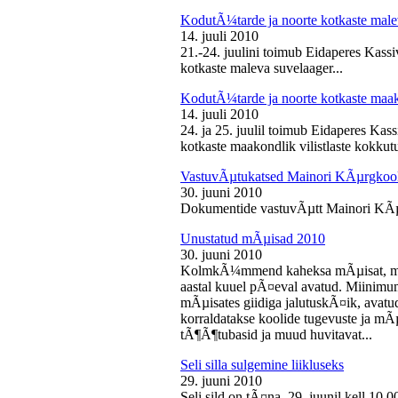
KodutÃ¼tarde ja noorte kotkaste male
14. juuli 2010
21.-24. juulini toimub Eidaperes Kas
kotkaste maleva suvelaager...
KodutÃ¼tarde ja noorte kotkaste maako
14. juuli 2010
24. ja 25. juulil toimub Eidaperes Ka
kotkaste maakondlik vilistlaste kokkutu
VastuvÃµtukatsed Mainori KÃµrgkool
30. juuni 2010
Dokumentide vastuvÃµtt Mainori KÃµ
Unustatud mÃµisad 2010
30. juuni 2010
KolmkÃ¼mmend kaheksa mÃµisat, mille
aastal kuuel pÃ¤eval avatud. Miinimu
mÃµisates giidiga jalutuskÃ¤ik, avatu
korraldatakse koolide tugevuste ja mÃ
tÃ¶Ã¶tubasid ja muud huvitavat...
Seli silla sulgemine liikluseks
29. juuni 2010
Seli sild on tÃ¤na, 29. juunil kell 10.0