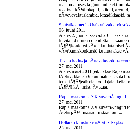
majapidamises kogunenud elektroonika-
raadiod, kÃ¼lmkapid, pliidid, arvutid,
pÃ¤evavalguslambid, kraadiklaasid, ra
Statistikaamet hakkab rahvaloendusek
06. juuni 2011
Alates 2. juunist saavad 2011. aasta r
huvitatud inimesed end Statistikaameti 
tÃ¶Ã¶konkursi vÃ¤ljakuulutamisel Ã
vÃ¤rbamiskonkursid kuulutatakse vÃ¤l
Tasuta kodu- ja pÃ¤evahoooldusteenus
27. mai 2011
Alates maist 2011 pakutakse Raplamaa
lÃ¤hivaldades) 6 kuu mahus tasuta hoo
tema tÃ¶Ã¶ealisele hooldajale, kelle 
tÃ¶Ã¶l kÃ¤imist jÃ¤tkata...
Rapla maakonna XX suvemÃ¤ngud
27. mai 2011
Rapla maakonna XX suvemÃ¤ngud toi
ÃœhisgÃ¼mnaasiumi staadionil...
Hollandi kunstnike nÃ¤itus Raplas
25. mai 2011