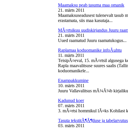
Maamaksu peab tasuma maa omanik
21. märts 2011
Maamaksuseadusest tulenevalt tasub 
erastamata, siis maa kasutaja...
MÃ¤rtsikuu uudiskirjandus Juuru raa
21. märts 2011
Uued raamatud Juuru raamatukogus...
Raplamaa koduomanike infoÃµhtu
11. märts 2011
TeisipÃ¤eval, 15. mÃ¤rtsil algusega k
Rapla maavalitsuse suures saalis (Tal
koduomanikele...
Enampakkumine
10. märts 2011
Juuru Vallavalitsus mÃ¼Ã¼b kirjaliku
Kadunud koer
07. märts 2011
3. mÃ¤rtsi hommikul lÃ¤ks Kohilast k
Tasuta tekstitÃ¶Ã¶tluse ja tabelarvu
03. märts 2011