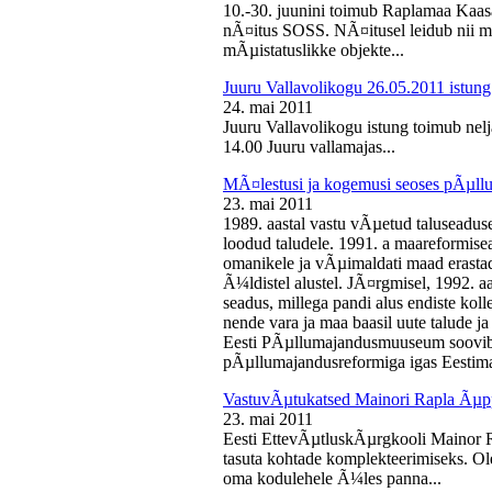
10.-30. juunini toimub Raplamaa Kaas
nÃ¤itus SOSS. NÃ¤itusel leidub nii ma
mÃµistatuslikke objekte...
Juuru Vallavolikogu 26.05.2011 istung
24. mai 2011
Juuru Vallavolikogu istung toimub nelj
14.00 Juuru vallamajas...
MÃ¤lestusi ja kogemusi seoses pÃµll
23. mai 2011
1989. aastal vastu vÃµetud taluseaduse
loodud taludele. 1991. a maareformise
omanikele ja vÃµimaldati maad erasta
Ã¼ldistel alustel. JÃ¤rgmisel, 1992. 
seadus, millega pandi alus endiste kolle
nende vara ja maa baasil uute talude 
Eesti PÃµllumajandusmuuseum soovib 
pÃµllumajandusreformiga igas Eestima
VastuvÃµtukatsed Mainori Rapla Ãµpp
23. mai 2011
Eesti EttevÃµtluskÃµrgkooli Mainor 
tasuta kohtade komplekteerimiseks. Ol
oma kodulehele Ã¼les panna...