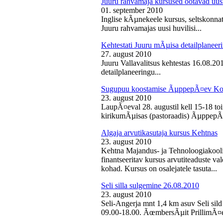
Juuru rahvamaja kursused ootavad uusi
01. september 2010
Inglise kÃµnekeele kursus, seltskonn
Juuru rahvamajas uusi huvilisi...
Kehtestati Juuru mÃµisa detailplaneer
27. august 2010
Juuru Vallavalitsus kehtestas 16.08.2
detailplaneeringu...
Sugupuu koostamise ÃµppepÃ¤ev Ko
23. august 2010
LaupÃ¤eval 28. augustil kell 15-18 
kirikumÃµisas (pastoraadis) ÃµppepÃ
Algaja arvutikasutaja kursus Kehtnas
23. august 2010
Kehtna Majandus- ja Tehnoloogiakooli
finantseeritav kursus arvutiteaduste 
kohad. Kursus on osalejatele tasuta...
Seli silla sulgemine 26.08.2010
23. august 2010
Seli-Angerja mnt 1,4 km asuv Seli sild
09.00-18.00. ÃœmbersÃµit PrillimÃ¤e