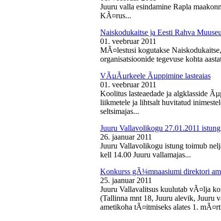
Juuru valla esindamine Rapla maakon
KÃ¤rus...
Naiskodukaitse ja Eesti Rahva Muus
01. veebruar 2011
MÃ¤lestusi kogutakse Naiskodukaitse
organisatsioonide tegevuse kohta aasta
VÃµÃµrkeele Ãµppimine lasteaias
01. veebruar 2011
Koolitus lasteaedade ja algklasside Ãµp
liikmetele ja lihtsalt huvitatud inimest
seltsimajas...
Juuru Vallavolikogu 27.01.2011 istung
26. jaanuar 2011
Juuru Vallavolikogu istung toimub nelj
kell 14.00 Juuru vallamajas...
Konkurss gÃ¼mnaasiumi direktori am
25. jaanuar 2011
Juuru Vallavalitsus kuulutab vÃ¤lja 
(Tallinna mnt 18, Juuru alevik, Juu
ametikoha tÃ¤itmiseks alates 1. mÃ¤rts