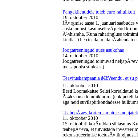
Pangaklientidele tuleb euro rahulikult
19. oktoober 2010
JÃ¤rgmise aasta 1. jaanuari saabudes 
aasta juunist kasutuselevÃµetud kroon
Ã¼hisraha. Kuna raharingluse toimimise
kindlasti hea teada, mida tÃ¤hendab e
Joogatreeningud uues asukohas
14. oktoober 2010
Joogatreeningud toimuvad neljapÃ¤evit
metsapoolsest uksest)...
Teavituskampaania â€žVeendu, et su pe
11. oktoober 2010
Eesti Loomakaitse Seltsi korraldatud
Ã¼les oma lemmikloomi (ehk pereliikm
aga neid suvilapiirkondadesse hulkuma
TeabepÃ¤ev korterelamute esindajatel
11. oktoober 2010
15. oktoobril korÂ­raldab sihtasutus K
teabepÃ¤eva, et tutvustada investeer
rekonstrueerimise toetusÂ» tingimusi