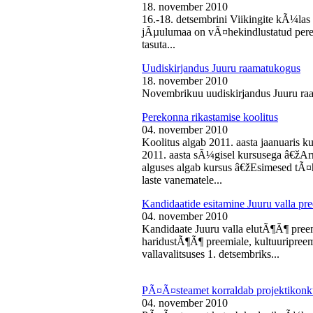
18. november 2010
16.-18. detsembrini Viikingite kÃ¼la
jÃµulumaa on vÃ¤hekindlustatud perede
tasuta...
Uudiskirjandus Juuru raamatukogus
18. november 2010
Novembrikuu uudiskirjandus Juuru ra
Perekonna rikastamise koolitus
04. november 2010
Koolitus algab 2011. aasta jaanuaris
2011. aasta sÃ¼gisel kursusega â€žAr
alguses algab kursus â€žEsimesed tÃ¤
laste vanematele...
Kandidaatide esitamine Juuru valla 
04. november 2010
Kandidaate Juuru valla elutÃ¶Ã¶ preem
haridustÃ¶Ã¶ preemiale, kultuuripreem
vallavalitsuses 1. detsembriks...
PÃ¤Ã¤steamet korraldab projektikonk
04. november 2010