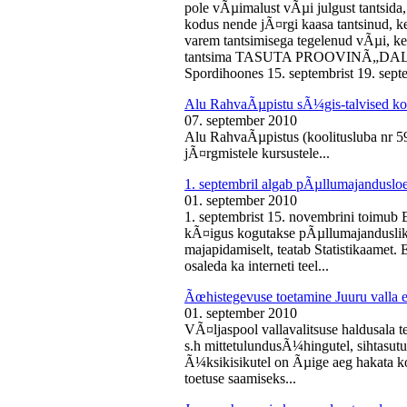
pole vÃµimalust vÃµi julgust tantsida,
kodus nende jÃ¤rgi kaasa tantsinud, kel
varem tantsimisega tegelenud vÃµi, k
tantsima TASUTA PROOVINÃ„DALA! 
Spordihoones 15. septembrist 19. septe
Alu RahvaÃµpistu sÃ¼gis-talvised ko
07. september 2010
Alu RahvaÃµpistus (koolitusluba nr 
jÃ¤rgmistele kursustele...
1. septembril algab pÃµllumajanduslo
01. september 2010
1. septembrist 15. novembrini toimub 
kÃ¤igus kogutakse pÃµllumajandusliku
majapidamiselt, teatab Statistikaamet
osaleda ka interneti teel...
Ãœhistegevuse toetamine Juuru valla e
01. september 2010
VÃ¤ljaspool vallavalitsuse haldusala te
s.h mittetulundusÃ¼hingutel, sihtasutus
Ã¼ksikisikutel on Ãµige aeg hakata ko
toetuse saamiseks...