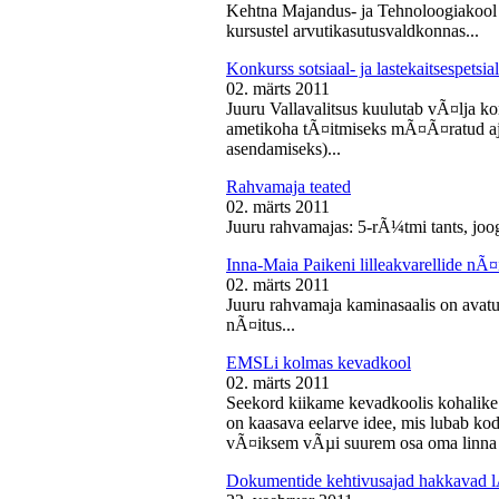
Kehtna Majandus- ja Tehnoloogiakool k
kursustel arvutikasutusvaldkonnas...
Konkurss sotsiaal- ja lastekaitsespetsia
02. märts 2011
Juuru Vallavalitsus kuulutab vÃ¤lja konk
ametikoha tÃ¤itmiseks mÃ¤Ã¤ratud aja
asendamiseks)...
Rahvamaja teated
02. märts 2011
Juuru rahvamajas: 5-rÃ¼tmi tants, joog
Inna-Maia Paikeni lilleakvarellide nÃ¤
02. märts 2011
Juuru rahvamaja kaminasaalis on avatud
nÃ¤itus...
EMSLi kolmas kevadkool
02. märts 2011
Seekord kiikame kevadkoolis kohalike
on kaasava eelarve idee, mis lubab koda
vÃ¤iksem vÃµi suurem osa oma linna v
Dokumentide kehtivusajad hakkavad