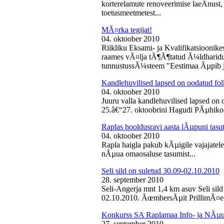
korterelamute renoveerimise laeÂ­nust,
toetusmeetmetest...
MÃ¤rka tegijat!
04. oktoober 2010
Riikliku Eksami- ja Kvalifikatsiooni
raames vÃ¤lja tÃ¶Ã¶tatud Ã¼ldharidus
tunnustussÃ¼steem "Eestimaa Ãµpib j
Kandlehuvilised lapsed on oodatud fo
04. oktoober 2010
Juuru valla kandlehuvilised lapsed on
25.â€“27. oktoobrini Hagudi PÃµhikool
Raplas hooldusravi aasta lÃµpuni tasu
04. oktoober 2010
Rapla haigla pakub kÃµigile vajajatel
nÃµua omaosaluse tasumist...
Seli sild on suletud 30.09-02.10.2010
28. september 2010
Seli-Angerja mnt 1,4 km asuv Seli sil
02.10.2010. ÃœmbersÃµit PrillimÃ¤e 
Konkurss SA Raplamaa Info- ja NÃµus
27. september 2010