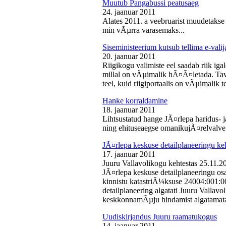
Muutub Pangabussi peatusaeg
24. jaanuar 2011
Alates 2011. a veebruarist muudetakse
min vÃµrra varasemaks...
Siseministeerium kutsub tellima e-valij
20. jaanuar 2011
Riigikogu valimiste eel saadab riik iga
millal on vÃµimalik hÃ¤Ã¤letada. Tava
teel, kuid riigiportaalis on vÃµimalik te
Hanke korraldamine
18. jaanuar 2011
Lihtsustatud hange JÃ¤rlepa haridus- j
ning ehituseaegse omanikujÃ¤relvalve t
JÃ¤rlepa keskuse detailplaneeringu ke
17. jaanuar 2011
Juuru Vallavolikogu kehtestas 25.11.
JÃ¤rlepa keskuse detailplaneeringu os
kinnistu katastriÃ¼ksuse 24004:001:
detailplaneering algatati Juuru Vallav
keskkonnamÃµju hindamist algatamata
Uudiskirjandus Juuru raamatukogus
14. jaanuar 2011