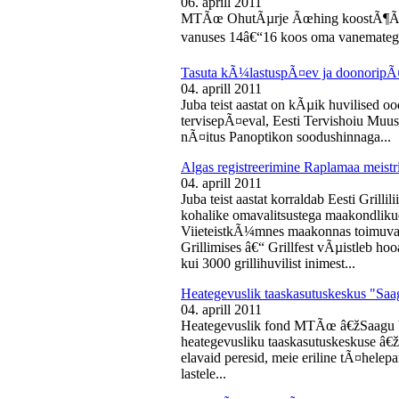
06. aprill 2011
MTÃœ OhutÃµrje Ãœhing koostÃ¶Ã¶s
vanuses 14â€“16 koos oma vanematega
Tasuta kÃ¼lastuspÃ¤ev ja doonoripÃ
04. aprill 2011
Juba teist aastat on kÃµik huvilised oo
tervisepÃ¤eval, Eesti Tervishoiu Muu
nÃ¤itus Panoptikon soodushinnaga...
Algas registreerimine Raplamaa meistri
04. aprill 2011
Juba teist aastat korraldab Eesti Gril
kohalike omavalitsustega maakondliku
ViieteistkÃ¼mnes maakonnas toimuval 
Grillimises â€“ Grillfest vÃµistleb h
kui 3000 grillihuvilist inimest...
Heategevuslik taaskasutuskeskus "Saa
04. aprill 2011
Heategevuslik fond MTÃœ â€žSaagu 
heategevusliku taaskasutuskeskuse â
elavaid peresid, meie eriline tÃ¤helep
lastele...