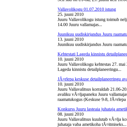
Vallavolikogu 01.07.2010 istung
25. juuni 2010
Juuru Vallavolikogu istung toimub nelj
14.00 Juuru vallamajas...
Juunikuu uudiskirjandus Juuru raamat
13. juuni 2010
Juunikuu uudiskirjandus Juuru raamatu
Kehtestati Lageda kinnistu detailplane
10. juuni 2010
Juuru Vallavolikogu kehtestas 27. ma
Lageda kinnistu detailplaneeringu...
JÃ¤rlepa keskuse detailplaneeringu av
10. juuni 2010
Juuru Vallavalitsus korraldab 21.06-2
avaliku vÃ¤ljapaneku Juuru vallamajas 
raamatukogus (Keskuse 9-8, JÃ¤rlepa 
Konkurss Juuru lasteaia juhataja ameti
08. juuni 2010
Juuru Vallavalitsus kuulutab vÃ¤lja ko
juhataja vaba ametikoha tÃ¤itmiseks...