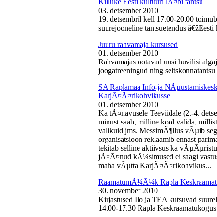
Killuke Eesti kultuuri lÃ¤bi tantsu
03. detsember 2010
19. detsembril kell 17.00-20.00 toimu
suurejooneline tantsuetendus â€žEesti 
Juuru rahvamaja kursused
01. detsember 2010
Rahvamajas ootavad uusi huvilisi algaj
joogatreeningud ning seltskonnatantsu 
SA Raplamaa Info-ja NÃµustamiskesku
KarjÃ¤Ã¤rikohvikusse
01. detsember 2010
Ka tÃ¤navusele Teeviidale (2.-4. det
minust saab, milline kool valida, milli
valikuid jms. MessimÃ¶llus vÃµib sega
organisatsioon reklaamib ennast parima
tekitab selline aktiivsus ka vÃµÃµris
jÃ¤Ã¤nud kÃ¼simused ei saagi vastust
maha vÃµtta KarjÃ¤Ã¤rikohvikus...
RaamatumÃ¼Ã¼k Rapla Keskraamat
30. november 2010
Kirjastused Ilo ja TEA kutsuvad suur
14.00-17.30 Rapla Keskraamatukogus.