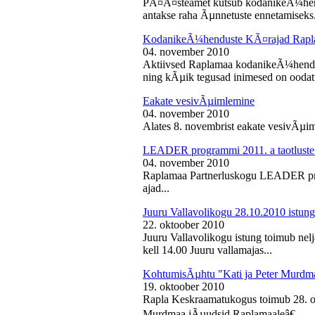
PÃ¤Ã¤steamet kutsub kodanikeÃ¼hendu
antakse raha Ãµnnetuste ennetamiseks.
KodanikeÃ¼henduste KÃ¤rajad Rapl
04. november 2010
Aktiivsed Raplamaa kodanikeÃ¼hendust
ning kÃµik tegusad inimesed on ooda
Eakate vesivÃµimlemine
04. november 2010
Alates 8. novembrist eakate vesivÃµiml
LEADER programmi 2011. a taotluste
04. november 2010
Raplamaa Partnerluskogu LEADER pro
ajad...
Juuru Vallavolikogu 28.10.2010 istung
22. oktoober 2010
Juuru Vallavolikogu istung toimub nel
kell 14.00 Juuru vallamajas...
KohtumisÃµhtu "Kati ja Peter Murdm
19. oktoober 2010
Rapla Keskraamatukogus toimub 28. o
Murdmaa jÃµudsid Raplamaaleâ€...