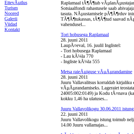
EttevÃµtlus
Raplamaal tÃ¶Ã¶tab vÃµlanÃµustajan
Turism
Sotsiaalfondi rahastusele saab abivaj
Noored
tasuta. NÃµustamisele pÃ¶Ã¶rduv inime
Galerii
TÃ¶Ã¶tukassas, tÃ¶Ã¶tud saavad nÃµ
Viidad
vahendusel...
Kontakt
Tori hobusega Raplamaal
28. juuni 2011
LaupÃ¤eval, 16. juulil Inglistel:
- Tori hobusega Raplamaal
- Lau kÃ¼la 770
- Ingliste kÃ¼la 555
Metsa raieÃµiguse vÃµÃµrandamine
28. juuni 2011
Juuru Vallavalitsus korraldab kirjali
vÃµÃµrandamiseks. Lageraiet teostata
24005:002:0149) ja Kodu tÃ¤nava (k
kokku 1,46 ha ulatuses...
Juuru Vallavolikogu 30.06.2011 istung
22. juuni 2011
Juuru Vallavolikogu istung toimub nelj
14.00 Juuru vallamajas...