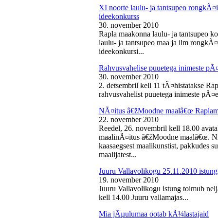
XI noorte laulu- ja tantsupeo rongkÃ
ideekonkurss
30. november 2010
Rapla maakonna laulu- ja tantsupeo ko
laulu- ja tantsupeo maa ja ilm rongk
ideekonkursi...
Rahvusvahelise puuetega inimeste pÃ
30. november 2010
2. detsembril kell 11 tÃ¤histatakse Ra
rahvusvahelist puuetega inimeste pÃ¤e
NÃ¤itus â€žMoodne maalâ€œ Raplama
22. november 2010
Reedel, 26. novembril kell 18.00 ava
maalinÃ¤itus â€žMoodne maalâ€œ. NÃ¤
kaasaegsest maalikunstist, pakkudes sub
maalijatest...
Juuru Vallavolikogu 25.11.2010 istung
19. november 2010
Juuru Vallavolikogu istung toimub nel
kell 14.00 Juuru vallamajas...
Mia jÃµulumaa ootab kÃ¼lastajaid