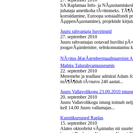
SA Raplamaa Info- ja NÃµustamiskesk
juhataja ametikoha tÃ¤itmiseks. TÃ¶Ã
korraldamine, Euroopa sotsiaalfondi p
ÃµppenÃµustamine), projektide kirjuta
Juuru rahvamaja huviringid
27. september 2010
Juuru rahvamajas ootavad huvilisi pÃ¤r
joogavÃµimlemine, seltskonnatantsu ku
NÃ¤itus â€œÃœmbermaailmareisist Ada
Mahtra Talurahvamuuseumis
22. september 2010
Meremehe ja teadlase admiral Adam J
mÃ¶Ã¶dub tÃ¤navu 240 aastat...
Juuru Vallavolikogu 23.09.2010 istung
20. september 2010
Juuru Vallavolikogu istung toimub nel
kell 14.00 Juuru vallamajas...
Kunstikursused Raplas
15. september 2010
Alates oktoobrist vÃµimalus nii suurte