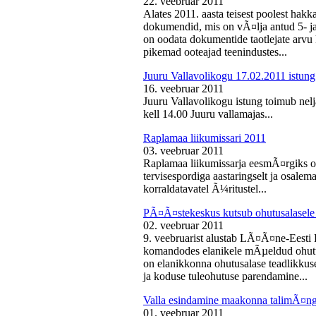
22. veebruar 2011
Alates 2011. aasta teisest poolest ha
dokumendid, mis on vÃ¤lja antud 5- ja 
on oodata dokumentide taotlejate arv
pikemad ooteajad teenindustes...
Juuru Vallavolikogu 17.02.2011 istung
16. veebruar 2011
Juuru Vallavolikogu istung toimub nelj
kell 14.00 Juuru vallamajas...
Raplamaa liikumissari 2011
03. veebruar 2011
Raplamaa liikumissarja eesmÃ¤rgiks on
tervisespordiga aastaringselt ja osale
korraldatavatel Ã¼ritustel...
PÃ¤Ã¤stekeskus kutsub ohutusalasele 
02. veebruar 2011
9. veebruarist alustab LÃ¤Ã¤ne-Eest
komandodes elanikele mÃµeldud ohutus
on elanikkonna ohutusalase teadlikkus
ja koduse tuleohutuse parendamine...
Valla esindamine maakonna talimÃ¤n
01. veebruar 2011