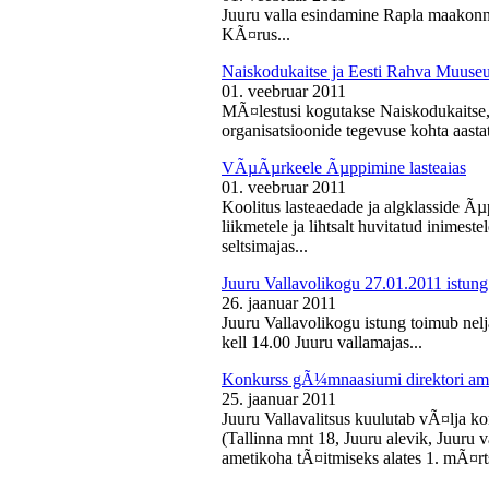
Juuru valla esindamine Rapla maakon
KÃ¤rus...
Naiskodukaitse ja Eesti Rahva Muus
01. veebruar 2011
MÃ¤lestusi kogutakse Naiskodukaitse
organisatsioonide tegevuse kohta aasta
VÃµÃµrkeele Ãµppimine lasteaias
01. veebruar 2011
Koolitus lasteaedade ja algklasside Ãµp
liikmetele ja lihtsalt huvitatud inimest
seltsimajas...
Juuru Vallavolikogu 27.01.2011 istung
26. jaanuar 2011
Juuru Vallavolikogu istung toimub nelj
kell 14.00 Juuru vallamajas...
Konkurss gÃ¼mnaasiumi direktori am
25. jaanuar 2011
Juuru Vallavalitsus kuulutab vÃ¤lja 
(Tallinna mnt 18, Juuru alevik, Juu
ametikoha tÃ¤itmiseks alates 1. mÃ¤rts