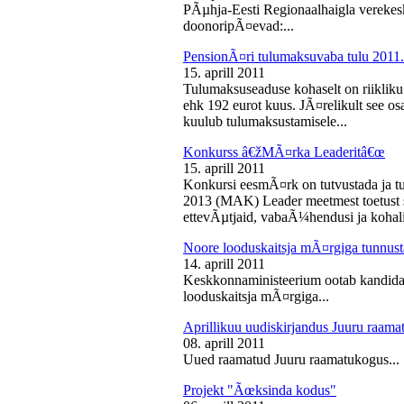
PÃµhja-Eesti Regionaalhaigla vereke
doonoripÃ¤evad:...
PensionÃ¤ri tulumaksuvaba tulu 2011. 
15. aprill 2011
Tulumaksuseaduse kohaselt on riikliku
ehk 192 eurot kuus. JÃ¤relikult see os
kuulub tulumaksustamisele...
Konkurss â€žMÃ¤rka Leaderitâ€œ
15. aprill 2011
Konkursi eesmÃ¤rk on tutvustada ja t
2013 (MAK) Leader meetmest toetust s
ettevÃµtjaid, vabaÃ¼hendusi ja kohali
Noore looduskaitsja mÃ¤rgiga tunnus
14. aprill 2011
Keskkonnaministeerium ootab kandidaa
looduskaitsja mÃ¤rgiga...
Aprillikuu uudiskirjandus Juuru raam
08. aprill 2011
Uued raamatud Juuru raamatukogus...
Projekt "Ãœksinda kodus"