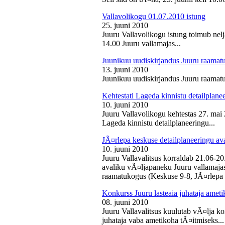
Vallavolikogu 01.07.2010 istung
25. juuni 2010
Juuru Vallavolikogu istung toimub nelj
14.00 Juuru vallamajas...
Juunikuu uudiskirjandus Juuru raamat
13. juuni 2010
Juunikuu uudiskirjandus Juuru raamatu
Kehtestati Lageda kinnistu detailplane
10. juuni 2010
Juuru Vallavolikogu kehtestas 27. ma
Lageda kinnistu detailplaneeringu...
JÃ¤rlepa keskuse detailplaneeringu av
10. juuni 2010
Juuru Vallavalitsus korraldab 21.06-2
avaliku vÃ¤ljapaneku Juuru vallamajas 
raamatukogus (Keskuse 9-8, JÃ¤rlepa 
Konkurss Juuru lasteaia juhataja ameti
08. juuni 2010
Juuru Vallavalitsus kuulutab vÃ¤lja ko
juhataja vaba ametikoha tÃ¤itmiseks...