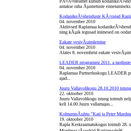
PÃ¤Ã¤steamet kutsub kodanikeÃ¼hendu
antakse raha Ãµnnetuste ennetamiseks.
KodanikeÃ¼henduste KÃ¤rajad Rapl
04. november 2010
Aktiivsed Raplamaa kodanikeÃ¼hendust
ning kÃµik tegusad inimesed on ooda
Eakate vesivÃµimlemine
04. november 2010
Alates 8. novembrist eakate vesivÃµiml
LEADER programmi 2011. a taotluste
04. november 2010
Raplamaa Partnerluskogu LEADER pro
ajad...
Juuru Vallavolikogu 28.10.2010 istung
22. oktoober 2010
Juuru Vallavolikogu istung toimub nel
kell 14.00 Juuru vallamajas...
KohtumisÃµhtu "Kati ja Peter Murdm
19. oktoober 2010
Rapla Keskraamatukogus toimub 28. o
Murdmaa jÃµudsid Raplamaaleâ€...