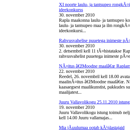
XI noorte laulu- ja tantsupeo rongkÃ
ideekonkurss
30. november 2010
Rapla maakonna laulu- ja tantsupeo ko
laulu- ja tantsupeo maa ja ilm rongk
ideekonkursi...
Rahvusvahelise puuetega inimeste pÃ
30. november 2010
2. detsembril kell 11 tÃ¤histatakse Ra
rahvusvahelist puuetega inimeste pÃ¤e
NÃ¤itus â€žMoodne maalâ€œ Raplama
22. november 2010
Reedel, 26. novembril kell 18.00 ava
maalinÃ¤itus â€žMoodne maalâ€œ. NÃ¤
kaasaegsest maalikunstist, pakkudes sub
maalijatest...
Juuru Vallavolikogu 25.11.2010 istung
19. november 2010
Juuru Vallavolikogu istung toimub nel
kell 14.00 Juuru vallamajas...
Mia jÃµulumaa ootab kÃ¼lastajaid