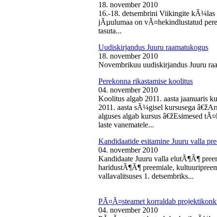
18. november 2010
16.-18. detsembrini Viikingite kÃ¼la
jÃµulumaa on vÃ¤hekindlustatud perede
tasuta...
Uudiskirjandus Juuru raamatukogus
18. november 2010
Novembrikuu uudiskirjandus Juuru ra
Perekonna rikastamise koolitus
04. november 2010
Koolitus algab 2011. aasta jaanuaris
2011. aasta sÃ¼gisel kursusega â€žAr
alguses algab kursus â€žEsimesed tÃ¤
laste vanematele...
Kandidaatide esitamine Juuru valla 
04. november 2010
Kandidaate Juuru valla elutÃ¶Ã¶ preem
haridustÃ¶Ã¶ preemiale, kultuuripreem
vallavalitsuses 1. detsembriks...
PÃ¤Ã¤steamet korraldab projektikonk
04. november 2010