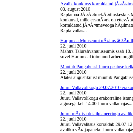
Avalik konkurss korraldatud jÃ¤Ã¤tm
03. august 2010
Raplamaa JÃ¤Ã¤tmekÃ¤itluskeskus M
konkursil, mille eesmÃ¤rk on ettevÃµ
korraldatud jÃ¤Ã¤tmeveoga hÃµlmatu
Rapla vallas...
Harjumaa Muuseumi nÃ¤itus â€žÃœll
22. juuli 2010
Mahtra Talurahvamuuseumis saab 10. s
suvel Harjumaal toimunud arheoloogilis
Muutub Pangabussi Juuru peatuse kell
22. juuli 2010
Alates augustikuust muutub Pangabussi
Juuru Vallavolikogu 29.07.2010 erakor
22. juuli 2010
Juuru Vallavolikogu erakorraline istun
algusega kell 14.00 Juuru vallamajas...
Juuru mÃµisa detailplaneeringu avali
22. juuli 2010
Juuru Vallavalitsus korraldab 29.07-1
avaliku vÃ¤ljapaneku Juuru vallamajas