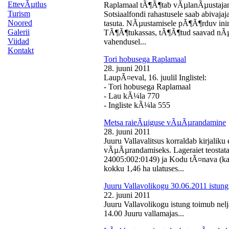
EttevÃµtlus
Raplamaal tÃ¶Ã¶tab vÃµlanÃµustajan
Turism
Sotsiaalfondi rahastusele saab abivaj
Noored
tasuta. NÃµustamisele pÃ¶Ã¶rduv inime
Galerii
TÃ¶Ã¶tukassas, tÃ¶Ã¶tud saavad nÃµ
Viidad
vahendusel...
Kontakt
Tori hobusega Raplamaal
28. juuni 2011
LaupÃ¤eval, 16. juulil Inglistel:
- Tori hobusega Raplamaal
- Lau kÃ¼la 770
- Ingliste kÃ¼la 555
Metsa raieÃµiguse vÃµÃµrandamine
28. juuni 2011
Juuru Vallavalitsus korraldab kirjali
vÃµÃµrandamiseks. Lageraiet teostata
24005:002:0149) ja Kodu tÃ¤nava (k
kokku 1,46 ha ulatuses...
Juuru Vallavolikogu 30.06.2011 istung
22. juuni 2011
Juuru Vallavolikogu istung toimub nelj
14.00 Juuru vallamajas...