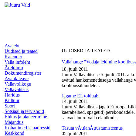
Avaleht
UUDISED JA TEATED
Uudised ja teated
Kalender
Vallahange "Vedaja leidmine koolibussi
Valla infoleht
Ãœldinfo
18. juuli 2011
Dokumendiregister
Juuru Vallavalitsuse 5. juuli 2011. a k
Avalik teave
avatud hankemenetlusega vallahange ve
Vallavolikogu
koolibussiliinidele...
Vallavalitsus
Haridus
Jagame EL toiduabi
Kultuur
14. juuli 2011
Sport
Juuru Vallavalitsus jagab Euroopa Liid
Sotsiaal ja tervishoid
kaerahelbed, spagetid) perekondadele, 
Ehitus ja planeerimine
saavad Juuru valla elanikud...
Majandus
Kohanimed ja aadressid
Tasuta vÃµlanÃµustamisteenus
Keskkond
05. juuli 2011