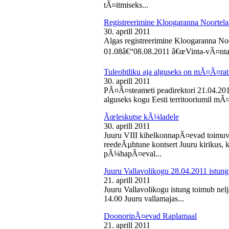
tÃ¤itmiseks...
Registreerimine Kloogaranna Noortela
30. aprill 2011
Algas registreerimine Kloogaranna Noo
01.08â€“08.08.2011 â€œVinta-vÃ¤ntaâ€
Tuleohtliku aja alguseks on mÃ¤Ã¤ra
30. aprill 2011
PÃ¤Ã¤steameti peadirektori 21.04.2011
alguseks kogu Eesti territooriumil mÃ¤
Ãœleskutse kÃ¼ladele
30. aprill 2011
Juuru VIII kihelkonnapÃ¤evad toimuvad
reedeÃµhtune kontsert Juuru kirikus
pÃ¼hapÃ¤eval...
Juuru Vallavolikogu 28.04.2011 istung
21. aprill 2011
Juuru Vallavolikogu istung toimub nelja
14.00 Juuru vallamajas...
DoonoripÃ¤evad Raplamaal
21. aprill 2011