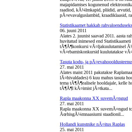
majapidamises kogunenud elektroonika-
raadiod, kÃ¼lmkapid, pliidid, arvutid,
pÃ¤evavalguslambid, kraadiklaasid, ra
Statistikaamet hakkab rahvaloendusek
06. juuni 2011
Alates 2. juunist saavad 2011. aasta r
huvitatud inimesed end Statistikaameti 
tÃ¶Ã¶konkursi vÃ¤ljakuulutamisel Ã
vÃ¤rbamiskonkursid kuulutatakse vÃ¤l
Tasuta kodu- ja pÃ¤evahoooldusteenus
27. mai 2011
Alates maist 2011 pakutakse Raplamaa
lÃ¤hivaldades) 6 kuu mahus tasuta hoo
tema tÃ¶Ã¶ealisele hooldajale, kelle 
tÃ¶Ã¶l kÃ¤imist jÃ¤tkata...
Rapla maakonna XX suvemÃ¤ngud
27. mai 2011
Rapla maakonna XX suvemÃ¤ngud toi
ÃœhisgÃ¼mnaasiumi staadionil...
Hollandi kunstnike nÃ¤itus Raplas
25. mai 2011