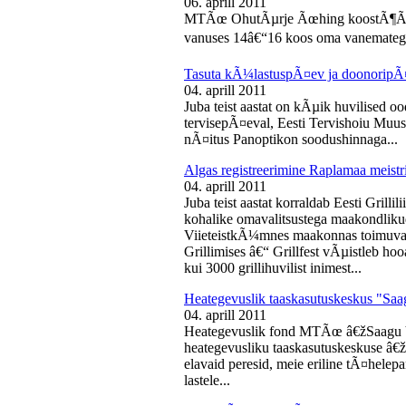
06. aprill 2011
MTÃœ OhutÃµrje Ãœhing koostÃ¶Ã¶s
vanuses 14â€“16 koos oma vanematega
Tasuta kÃ¼lastuspÃ¤ev ja doonoripÃ
04. aprill 2011
Juba teist aastat on kÃµik huvilised oo
tervisepÃ¤eval, Eesti Tervishoiu Muu
nÃ¤itus Panoptikon soodushinnaga...
Algas registreerimine Raplamaa meistri
04. aprill 2011
Juba teist aastat korraldab Eesti Gril
kohalike omavalitsustega maakondliku
ViieteistkÃ¼mnes maakonnas toimuval 
Grillimises â€“ Grillfest vÃµistleb h
kui 3000 grillihuvilist inimest...
Heategevuslik taaskasutuskeskus "Saa
04. aprill 2011
Heategevuslik fond MTÃœ â€žSaagu 
heategevusliku taaskasutuskeskuse â
elavaid peresid, meie eriline tÃ¤helep
lastele...