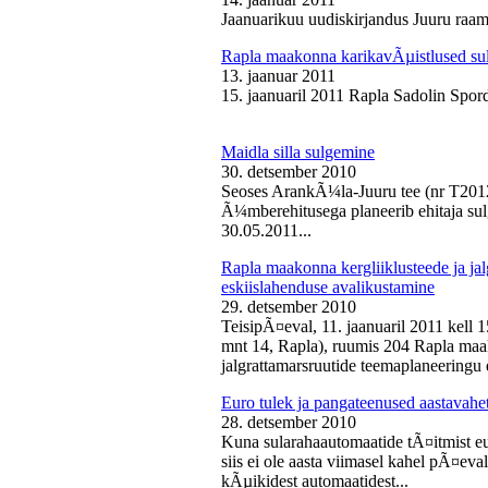
Jaanuarikuu uudiskirjandus Juuru raam
Rapla maakonna karikavÃµistlused sul
13. jaanuar 2011
15. jaanuaril 2011 Rapla Sadolin Spord
Maidla silla sulgemine
30. detsember 2010
Seoses ArankÃ¼la-Juuru tee (nr T2012
Ã¼mberehitusega planeerib ehitaja sul
30.05.2011...
Rapla maakonna kergliiklusteede ja ja
eskiislahenduse avalikustamine
29. detsember 2010
TeisipÃ¤eval, 11. jaanuaril 2011 kell 
mnt 14, Rapla), ruumis 204 Rapla maak
jalgrattamarsruutide teemaplaneeringu e
Euro tulek ja pangateenused aastavahe
28. detsember 2010
Kuna sularahaautomaatide tÃ¤itmist eu
siis ei ole aasta viimasel kahel pÃ¤ev
kÃµikidest automaatidest...