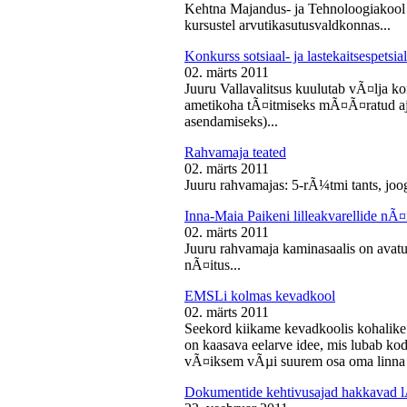
Kehtna Majandus- ja Tehnoloogiakool k
kursustel arvutikasutusvaldkonnas...
Konkurss sotsiaal- ja lastekaitsespetsia
02. märts 2011
Juuru Vallavalitsus kuulutab vÃ¤lja konk
ametikoha tÃ¤itmiseks mÃ¤Ã¤ratud aja
asendamiseks)...
Rahvamaja teated
02. märts 2011
Juuru rahvamajas: 5-rÃ¼tmi tants, joog
Inna-Maia Paikeni lilleakvarellide nÃ¤
02. märts 2011
Juuru rahvamaja kaminasaalis on avatud
nÃ¤itus...
EMSLi kolmas kevadkool
02. märts 2011
Seekord kiikame kevadkoolis kohalike
on kaasava eelarve idee, mis lubab koda
vÃ¤iksem vÃµi suurem osa oma linna v
Dokumentide kehtivusajad hakkavad