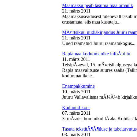
Maamaksu peab tasuma maa omanik
21. märts 2011
Maamaksuseadusest tulenevalt tasub 
erastamata, siis maa kasutaja...
MÃ¤rtsikuu uudiskirjandus Juuru raa
21. märts 2011
Uued raamatud Juuru raamatukogus...
Raplamaa koduomanike infoÃµhtu
11. märts 2011
TeisipÃ¤eval, 15. mÃ¤rtsil algusega k
Rapla maavalitsuse suures saalis (Tal
koduomanikele...
Enampakkumine
10. märts 2011
Juuru Vallavalitsus mÃ¼Ã¼b kirjaliku
Kadunud koer
07. märts 2011
3. mÃ¤rtsi hommikul lÃ¤ks Kohilast k
Tasuta tekstitÃ¶Ã¶tluse ja tabelarvu
03. märts 2011