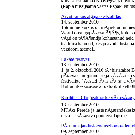
kursusi Raplamaa Kaasaegse Kunsti Ke
(Rapla bussijaama vastas Espaki ehitusp
Arvutikursus algajatele Kohilas
14. september 2010
15tunnine kursus on mÃµeldud inime
Wordi oma igapÃ¤evatÃ¶Ã¶s, kuid soo
vÃµi on tÃ¶Ã¶andja kohustanud neid s
teadmisi ka need, kes peavad alustam
versiooni asemel...
Eakate festival
13. september 2010
1. ja 2. oktoobril 2010 tÃ¤histatakse E
pÃ¤eva suurejoonelise ja vÃ¤Ã¤rika
festivaliga "Aastad tÃ¤is sÃ¤ra ja vÃ
Kultuurikeskusesse 2. oktoobril kell 08
Koolitus â€Tugiisik raske vÃµi sÃ¼ga
13. september 2010
MTÃœ Perede ja laste nÃµuandekeskus
raske ja sÃ¼gava puudega lapsele"...
PÃµllumajandusloendusel on osalenud
09. september 2010