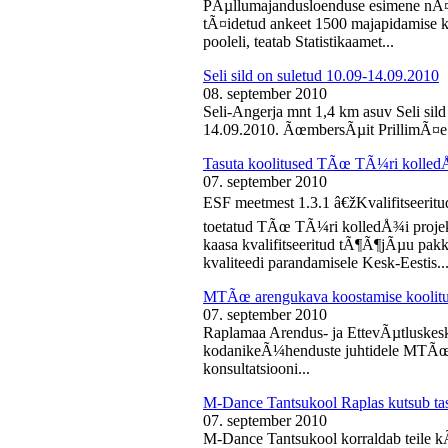
PÃµllumajandusloenduse esimene nÃ¤d
tÃ¤idetud ankeet 1500 majapidamise k
pooleli, teatab Statistikaamet...
Seli sild on suletud 10.09-14.09.2010
08. september 2010
Seli-Angerja mnt 1,4 km asuv Seli sil
14.09.2010. ÃœmbersÃµit PrillimÃ¤e 
Tasuta koolitused TÃœ TÃ¼ri kolled
07. september 2010
ESF meetmest 1.3.1 â€žKvalifitseeri
toetatud TÃœ TÃ¼ri kolledÅ¾i projek
kaasa kvalifitseeritud tÃ¶Ã¶jÃµu pak
kvaliteedi parandamisele Kesk-Eestis..
MTÃœ arengukava koostamise koolit
07. september 2010
Raplamaa Arendus- ja EttevÃµtluskes
kodanikeÃ¼henduste juhtidele MTÃœ a
konsultatsiooni...
M-Dance Tantsukool Raplas kutsub ta
07. september 2010
M-Dance Tantsukool korraldab teile kÃµ