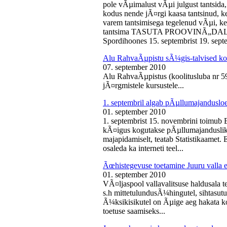
pole vÃµimalust vÃµi julgust tantsida,
kodus nende jÃ¤rgi kaasa tantsinud, kel
varem tantsimisega tegelenud vÃµi, k
tantsima TASUTA PROOVINÃ„DALA! 
Spordihoones 15. septembrist 19. septe
Alu RahvaÃµpistu sÃ¼gis-talvised ko
07. september 2010
Alu RahvaÃµpistus (koolitusluba nr 
jÃ¤rgmistele kursustele...
1. septembril algab pÃµllumajanduslo
01. september 2010
1. septembrist 15. novembrini toimub 
kÃ¤igus kogutakse pÃµllumajandusliku
majapidamiselt, teatab Statistikaamet
osaleda ka interneti teel...
Ãœhistegevuse toetamine Juuru valla e
01. september 2010
VÃ¤ljaspool vallavalitsuse haldusala te
s.h mittetulundusÃ¼hingutel, sihtasutus
Ã¼ksikisikutel on Ãµige aeg hakata ko
toetuse saamiseks...