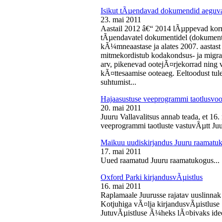
Isikut tÃµendavad dokumendid aeguv
23. mai 2011
Aastail 2012 â€“ 2014 lÃµppevad korra
tÃµendavatel dokumentidel (dokument),
kÃ¼mneaastase ja alates 2007. aastast 
mitmekordistub kodakondsus- ja migra
arv, pikenevad ootejÃ¤rjekorrad ning
kÃ¤ttesaamise ooteaeg. Eeltoodust tul
suhtumist...
Hajaasustuse veeprogrammi taotlusvoo
20. mai 2011
Juuru Vallavalitsus annab teada, et 16.
veeprogrammi taotluste vastuvÃµtt Juur
Maikuu uudiskirjandus Juuru raamatu
17. mai 2011
Uued raamatud Juuru raamatukogus...
Oxford Parki kirjandusvÃµistlus
16. mai 2011
Raplamaale Juurusse rajatav uuslinnak
Kotjuhiga vÃ¤lja kirjandusvÃµistluse 
JutuvÃµistluse Ã¼heks lÃ¤bivaks idee