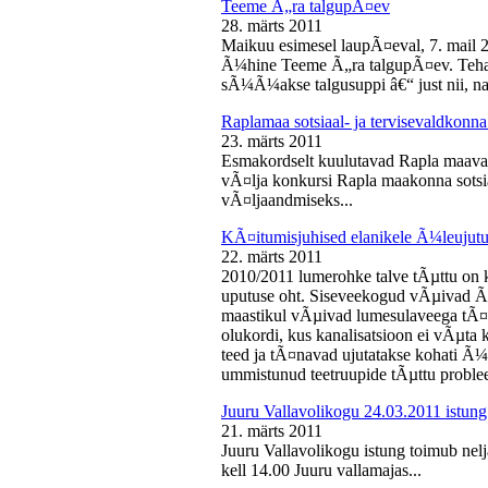
Teeme Ã„ra talgupÃ¤ev
28. märts 2011
Maikuu esimesel laupÃ¤eval, 7. mail 
Ã¼hine Teeme Ã„ra talgupÃ¤ev. Teha
sÃ¼Ã¼akse talgusuppi â€“ just nii, na
Raplamaa sotsiaal- ja tervisevaldkonn
23. märts 2011
Esmakordselt kuulutavad Rapla maav
vÃ¤lja konkursi Rapla maakonna sotsia
vÃ¤ljaandmiseks...
KÃ¤itumisjuhised elanikele Ã¼leujutu
22. märts 2011
2010/2011 lumerohke talve tÃµttu on k
uputuse oht. Siseveekogud vÃµivad Ã
maastikul vÃµivad lumesulaveega tÃ¤i
olukordi, kus kanalisatsioon ei vÃµta 
teed ja tÃ¤navad ujutatakse kohati Ã¼
ummistunud teetruupide tÃµttu proble
Juuru Vallavolikogu 24.03.2011 istung
21. märts 2011
Juuru Vallavolikogu istung toimub nel
kell 14.00 Juuru vallamajas...