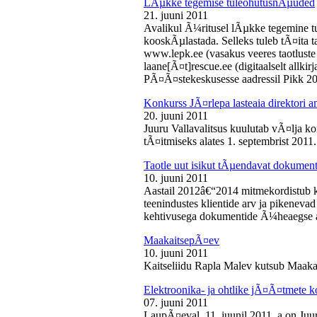
LÃµkke tegemise tuleohutusnÃµuded
21. juuni 2011
Avalikul Ã¼ritusel lÃµkke tegemine t
kooskÃµlastada. Selleks tuleb tÃ¤ita tao
www.lepk.ee (vasakus veeres taotluste a
laane[Ã¤t]rescue.ee (digitaalselt allk
PÃ¤Ã¤stekeskusesse aadressil Pikk 2
Konkurss JÃ¤rlepa lasteaia direktori a
20. juuni 2011
Juuru Vallavalitsus kuulutab vÃ¤lja ko
tÃ¤itmiseks alates 1. septembrist 2011.
Taotle uut isikut tÃµendavat dokumenti
10. juuni 2011
Aastail 2012â€“2014 mitmekordistub 
teenindustes klientide arv ja pikenevad
kehtivusega dokumentide Ã¼heaegse a
MaakaitsepÃ¤ev
10. juuni 2011
Kaitseliidu Rapla Malev kutsub Maakai
Elektroonika- ja ohtlike jÃ¤Ã¤tmete 
07. juuni 2011
LaupÃ¤eval, 11. juunil 2011. a on Juu