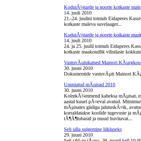
KodutÃ¼tarde ja noorte kotkaste male
14. juuli 2010
21.-24. juulini toimub Eidaperes Kas
kotkaste maleva suvelaager...
KodutÃ¼tarde ja noorte kotkaste maako
14. juuli 2010
24. ja 25. juulil toimub Eidaperes Ka
kotkaste maakondlik vilistlaste kokkutu
VastuvÃµtukatsed Mainori KÃµrgkool
30. juuni 2010
Dokumentide vastuvÃµtt Mainori KÃµ
Unustatud mÃµisad 2010
30. juuni 2010
KolmkÃ¼mmend kaheksa mÃµisat, mille
aastal kuuel pÃ¤eval avatud. Miinimu
mÃµisates giidiga jalutuskÃ¤ik, avatu
korraldatakse koolide tugevuste ja mÃ
tÃ¶Ã¶tubasid ja muud huvitavat...
Seli silla sulgemine liikluseks
29. juuni 2010
Seli sild on tÃ¤na, 29. juunil kell 10.0