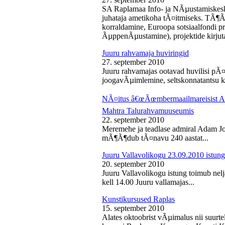
SA Raplamaa Info- ja NÃµustamiskesk
juhataja ametikoha tÃ¤itmiseks. TÃ¶Ã
korraldamine, Euroopa sotsiaalfondi p
ÃµppenÃµustamine), projektide kirjuta
Juuru rahvamaja huviringid
27. september 2010
Juuru rahvamajas ootavad huvilisi pÃ¤r
joogavÃµimlemine, seltskonnatantsu ku
NÃ¤itus â€œÃœmbermaailmareisist Ada
Mahtra Talurahvamuuseumis
22. september 2010
Meremehe ja teadlase admiral Adam J
mÃ¶Ã¶dub tÃ¤navu 240 aastat...
Juuru Vallavolikogu 23.09.2010 istung
20. september 2010
Juuru Vallavolikogu istung toimub nel
kell 14.00 Juuru vallamajas...
Kunstikursused Raplas
15. september 2010
Alates oktoobrist vÃµimalus nii suurte