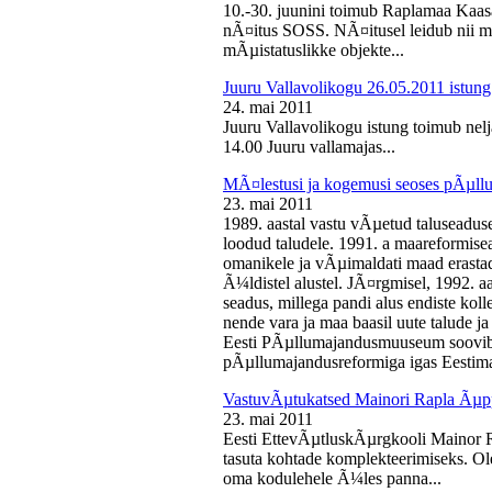
10.-30. juunini toimub Raplamaa Kaas
nÃ¤itus SOSS. NÃ¤itusel leidub nii ma
mÃµistatuslikke objekte...
Juuru Vallavolikogu 26.05.2011 istung
24. mai 2011
Juuru Vallavolikogu istung toimub nelj
14.00 Juuru vallamajas...
MÃ¤lestusi ja kogemusi seoses pÃµll
23. mai 2011
1989. aastal vastu vÃµetud taluseaduse
loodud taludele. 1991. a maareformise
omanikele ja vÃµimaldati maad erasta
Ã¼ldistel alustel. JÃ¤rgmisel, 1992. 
seadus, millega pandi alus endiste kolle
nende vara ja maa baasil uute talude 
Eesti PÃµllumajandusmuuseum soovib 
pÃµllumajandusreformiga igas Eestima
VastuvÃµtukatsed Mainori Rapla Ãµpp
23. mai 2011
Eesti EttevÃµtluskÃµrgkooli Mainor 
tasuta kohtade komplekteerimiseks. Ol
oma kodulehele Ã¼les panna...