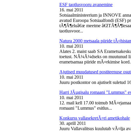
ESF taotlusvooru avanemine
16. mai 2011
Sotsiaalministeerium ja INNOVE annava
avatud Euroopa Sotsiaalfondi (ESF) pri
tÃ¶Ã¶eluâ€œ meetme â€žTÃ¶Ã¶lesaam
taotlusvoor...
Natura 2000 metsaala piiride tÃ¤hist
10. mai 2011
Alates 2. maist saab SA Erametsakesk
toetust. NÃ¼Ã¼dseks on muutunud liht
erametsamaa piiride mÃ¤rkimise kord.
Ajutised muudatused postiteenuse osut
10. mai 2011
Juuru postkontor on ajutiselt suletud 1
Harri JÃµgisalu romaani "Lummus" es
10. mai 2011
12. mail kell 17.00 toimub MÃ¤rjamaa 
romaani "Lummus" esitlus...
Konkurss vallasekretÃ¤ri ametikohale
30. aprill 2011
Juuru Vallavalitsus kuulutab vÃ¤lja av