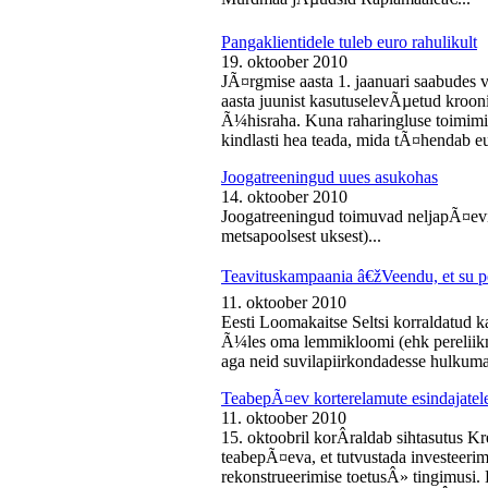
Pangaklientidele tuleb euro rahulikult
19. oktoober 2010
JÃ¤rgmise aasta 1. jaanuari saabudes 
aasta juunist kasutuselevÃµetud kroon
Ã¼hisraha. Kuna raharingluse toimimise
kindlasti hea teada, mida tÃ¤hendab e
Joogatreeningud uues asukohas
14. oktoober 2010
Joogatreeningud toimuvad neljapÃ¤evit
metsapoolsest uksest)...
Teavituskampaania â€žVeendu, et su pe
11. oktoober 2010
Eesti Loomakaitse Seltsi korraldatud
Ã¼les oma lemmikloomi (ehk pereliikm
aga neid suvilapiirkondadesse hulkuma
TeabepÃ¤ev korterelamute esindajatel
11. oktoober 2010
15. oktoobril korÂ­raldab sihtasutus K
teabepÃ¤eva, et tutvustada investeer
rekonstrueerimise toetusÂ» tingimusi