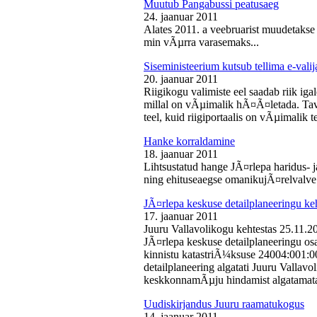
Muutub Pangabussi peatusaeg
24. jaanuar 2011
Alates 2011. a veebruarist muudetakse
min vÃµrra varasemaks...
Siseministeerium kutsub tellima e-valij
20. jaanuar 2011
Riigikogu valimiste eel saadab riik iga
millal on vÃµimalik hÃ¤Ã¤letada. Tava
teel, kuid riigiportaalis on vÃµimalik te
Hanke korraldamine
18. jaanuar 2011
Lihtsustatud hange JÃ¤rlepa haridus- j
ning ehituseaegse omanikujÃ¤relvalve t
JÃ¤rlepa keskuse detailplaneeringu ke
17. jaanuar 2011
Juuru Vallavolikogu kehtestas 25.11.
JÃ¤rlepa keskuse detailplaneeringu os
kinnistu katastriÃ¼ksuse 24004:001:
detailplaneering algatati Juuru Vallav
keskkonnamÃµju hindamist algatamata
Uudiskirjandus Juuru raamatukogus
14. jaanuar 2011