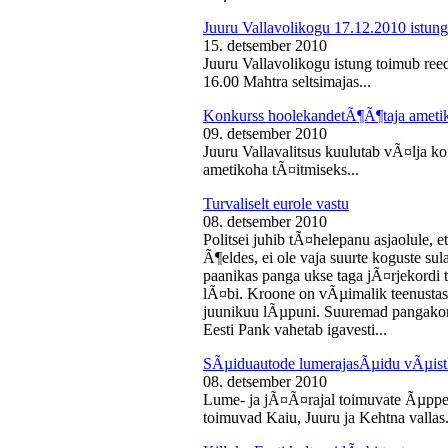
Juuru Vallavolikogu 17.12.2010 istung
15. detsember 2010
Juuru Vallavolikogu istung toimub reed
16.00 Mahtra seltsimajas...
Konkurss hoolekandetÃ¶Ã¶taja ameti
09. detsember 2010
Juuru Vallavalitsus kuulutab vÃ¤lja 
ametikoha tÃ¤itmiseks...
Turvaliselt eurole vastu
08. detsember 2010
Politsei juhib tÃ¤helepanu asjaolule, et
Ã¶eldes, ei ole vaja suurte koguste sul
paanikas panga ukse taga jÃ¤rjekord
lÃ¤bi. Kroone on vÃµimalik teenustas
juunikuu lÃµpuni. Suuremad pangakont
Eesti Pank vahetab igavesti...
SÃµiduautode lumerajasÃµidu vÃµist
08. detsember 2010
Lume- ja jÃ¤Ã¤rajal toimuvate Ãµppe
toimuvad Kaiu, Juuru ja Kehtna vallas.