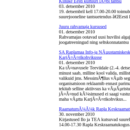
Killuke Eesti kultuuri lÃ¤bi tantsu
03. detsember 2010
19. detsembril kell 17.00-20.00 toimu
suurejooneline tantsuetendus â€žEesti 
Juuru rahvamaja kursused
01. detsember 2010
Rahvamajas ootavad uusi huvilisi algaj
joogatreeningud ning seltskonnatantsu 
SA Raplamaa Info-ja NÃµustamiskesku
KarjÃ¤Ã¤rikohvikusse
01. detsember 2010
Ka tÃ¤navusele Teeviidale (2.-4. det
minust saab, milline kool valida, milli
valikuid jms. MessimÃ¶llus vÃµib sega
organisatsioon reklaamib ennast parima
tekitab selline aktiivsus ka vÃµÃµris
jÃ¤Ã¤nud kÃ¼simused ei saagi vastust
maha vÃµtta KarjÃ¤Ã¤rikohvikus...
RaamatumÃ¼Ã¼k Rapla Keskraamat
30. november 2010
Kirjastused Ilo ja TEA kutsuvad suur
14.00-17.30 Rapla Keskraamatukogus.