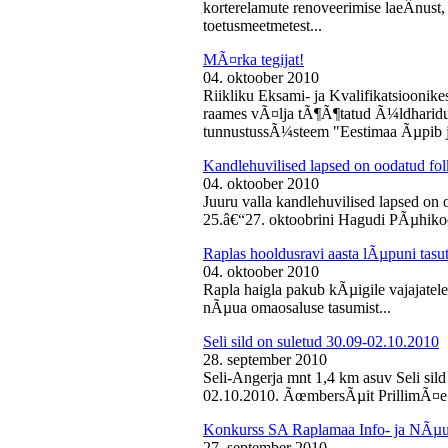
korterelamute renoveerimise laeÂ­nust,
toetusmeetmetest...
MÃ¤rka tegijat!
04. oktoober 2010
Riikliku Eksami- ja Kvalifikatsiooni
raames vÃ¤lja tÃ¶Ã¶tatud Ã¼ldharidus
tunnustussÃ¼steem "Eestimaa Ãµpib j
Kandlehuvilised lapsed on oodatud fo
04. oktoober 2010
Juuru valla kandlehuvilised lapsed on
25.â€“27. oktoobrini Hagudi PÃµhikool
Raplas hooldusravi aasta lÃµpuni tasu
04. oktoober 2010
Rapla haigla pakub kÃµigile vajajatel
nÃµua omaosaluse tasumist...
Seli sild on suletud 30.09-02.10.2010
28. september 2010
Seli-Angerja mnt 1,4 km asuv Seli sil
02.10.2010. ÃœmbersÃµit PrillimÃ¤e 
Konkurss SA Raplamaa Info- ja NÃµus
27. september 2010