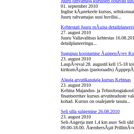
Juuru rahvamaja kursused ootavad uusi
01. september 2010
Inglise kÃµnekeele kursus, seltskonn
Juuru rahvamajas uusi huvilisi...
Kehtestati Juuru mÃµisa detailplaneer
27. august 2010
Juuru Vallavalitsus kehtestas 16.08.2
detailplaneeringu...
Sugupuu koostamise ÃµppepÃ¤ev Ko
23. august 2010
LaupÃ¤eval 28. augustil kell 15-18 
kirikumÃµisas (pastoraadis) ÃµppepÃ
Algaja arvutikasutaja kursus Kehtnas
23. august 2010
Kehtna Majandus- ja Tehnoloogiakooli
finantseeritav kursus arvutiteaduste 
kohad. Kursus on osalejatele tasuta...
Seli silla sulgemine 26.08.2010
23. august 2010
Seli-Angerja mnt 1,4 km asuv Seli sild
09.00-18.00. ÃœmbersÃµit PrillimÃ¤e