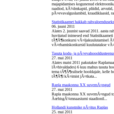
majapidamises kogunenud elektroonika-
raadiod, kÃ¼lmkapid, pliidid, arvutid,
pÃ¤evavalguslambid, kraadiklaasid, ra
Statistikaamet hakkab rahvaloendusek
06. juuni 2011
Alates 2. juunist saavad 2011. aasta r
huvitatud inimesed end Statistikaameti 
tÃ¶Ã¶konkursi vÃ¤ljakuulutamisel Ã
vÃ¤rbamiskonkursid kuulutatakse vÃ¤l
Tasuta kodu- ja pÃ¤evahoooldusteenus
27. mai 2011
Alates maist 2011 pakutakse Raplamaa
lÃ¤hivaldades) 6 kuu mahus tasuta hoo
tema tÃ¶Ã¶ealisele hooldajale, kelle 
tÃ¶Ã¶l kÃ¤imist jÃ¤tkata...
Rapla maakonna XX suvemÃ¤ngud
27. mai 2011
Rapla maakonna XX suvemÃ¤ngud toi
ÃœhisgÃ¼mnaasiumi staadionil...
Hollandi kunstnike nÃ¤itus Raplas
25. mai 2011