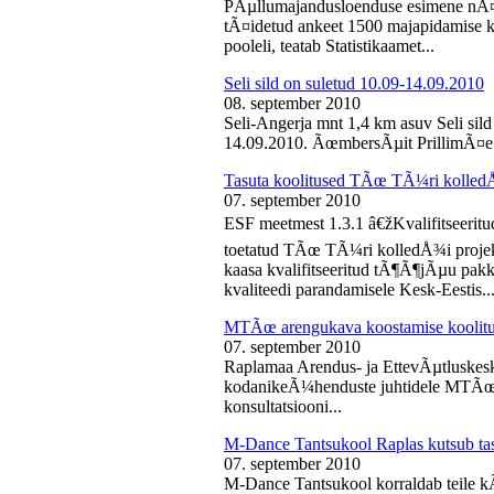
PÃµllumajandusloenduse esimene nÃ¤d
tÃ¤idetud ankeet 1500 majapidamise k
pooleli, teatab Statistikaamet...
Seli sild on suletud 10.09-14.09.2010
08. september 2010
Seli-Angerja mnt 1,4 km asuv Seli sil
14.09.2010. ÃœmbersÃµit PrillimÃ¤e 
Tasuta koolitused TÃœ TÃ¼ri kolled
07. september 2010
ESF meetmest 1.3.1 â€žKvalifitseeri
toetatud TÃœ TÃ¼ri kolledÅ¾i projek
kaasa kvalifitseeritud tÃ¶Ã¶jÃµu pak
kvaliteedi parandamisele Kesk-Eestis..
MTÃœ arengukava koostamise koolit
07. september 2010
Raplamaa Arendus- ja EttevÃµtluskes
kodanikeÃ¼henduste juhtidele MTÃœ a
konsultatsiooni...
M-Dance Tantsukool Raplas kutsub ta
07. september 2010
M-Dance Tantsukool korraldab teile kÃµ