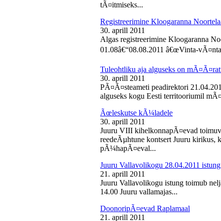
tÃ¤itmiseks...
Registreerimine Kloogaranna Noortela
30. aprill 2011
Algas registreerimine Kloogaranna Noo
01.08â€“08.08.2011 â€œVinta-vÃ¤ntaâ€
Tuleohtliku aja alguseks on mÃ¤Ã¤ra
30. aprill 2011
PÃ¤Ã¤steameti peadirektori 21.04.2011
alguseks kogu Eesti territooriumil mÃ¤
Ãœleskutse kÃ¼ladele
30. aprill 2011
Juuru VIII kihelkonnapÃ¤evad toimuvad
reedeÃµhtune kontsert Juuru kirikus
pÃ¼hapÃ¤eval...
Juuru Vallavolikogu 28.04.2011 istung
21. aprill 2011
Juuru Vallavolikogu istung toimub nelja
14.00 Juuru vallamajas...
DoonoripÃ¤evad Raplamaal
21. aprill 2011