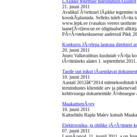
LÃµkke tegemise tuleohutusnÃµuded
21. juuni 2011
Avalikul Ã¼ritusel lÃµkke tegemine t
kooskÃµlastada. Selleks tuleb tÃ¤ita tao
www.lepk.ee (vasakus veeres taotluste a
laane[Ã¤t]rescue.ee (digitaalselt allk
PÃ¤Ã¤stekeskusesse aadressil Pikk 2
Konkurss JÃ¤rlepa lasteaia direktori a
20. juuni 2011
Juuru Vallavalitsus kuulutab vÃ¤lja ko
tÃ¤itmiseks alates 1. septembrist 2011.
Taotle uut isikut tÃµendavat dokumenti
10. juuni 2011
Aastail 2012â€“2014 mitmekordistub 
teenindustes klientide arv ja pikenevad
kehtivusega dokumentide Ã¼heaegse a
MaakaitsepÃ¤ev
10. juuni 2011
Kaitseliidu Rapla Malev kutsub Maakai
Elektroonika- ja ohtlike jÃ¤Ã¤tmete 
07. juuni 2011
LaupÃ¤eval, 11. juunil 2011. a on Juu