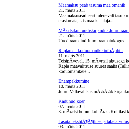
Maamaksu peab tasuma maa omanik
21. märts 2011
Maamaksuseadusest tulenevalt tasub 
erastamata, siis maa kasutaja...
MÃ¤rtsikuu uudiskirjandus Juuru raa
21. märts 2011
Uued raamatud Juuru raamatukogus...
Raplamaa koduomanike infoÃµhtu
11. märts 2011
TeisipÃ¤eval, 15. mÃ¤rtsil algusega k
Rapla maavalitsuse suures saalis (Tal
koduomanikele...
Enampakkumine
10. märts 2011
Juuru Vallavalitsus mÃ¼Ã¼b kirjaliku
Kadunud koer
07. märts 2011
3. mÃ¤rtsi hommikul lÃ¤ks Kohilast k
Tasuta tekstitÃ¶Ã¶tluse ja tabelarvu
03. märts 2011