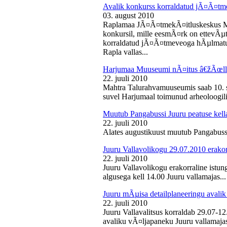
Avalik konkurss korraldatud jÃ¤Ã¤tm
03. august 2010
Raplamaa JÃ¤Ã¤tmekÃ¤itluskeskus M
konkursil, mille eesmÃ¤rk on ettevÃµ
korraldatud jÃ¤Ã¤tmeveoga hÃµlmatu
Rapla vallas...
Harjumaa Muuseumi nÃ¤itus â€žÃœll
22. juuli 2010
Mahtra Talurahvamuuseumis saab 10. s
suvel Harjumaal toimunud arheoloogilis
Muutub Pangabussi Juuru peatuse kell
22. juuli 2010
Alates augustikuust muutub Pangabussi
Juuru Vallavolikogu 29.07.2010 erakor
22. juuli 2010
Juuru Vallavolikogu erakorraline istun
algusega kell 14.00 Juuru vallamajas...
Juuru mÃµisa detailplaneeringu avali
22. juuli 2010
Juuru Vallavalitsus korraldab 29.07-1
avaliku vÃ¤ljapaneku Juuru vallamajas