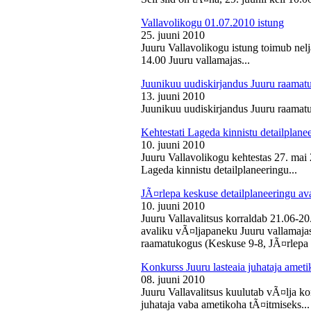
Vallavolikogu 01.07.2010 istung
25. juuni 2010
Juuru Vallavolikogu istung toimub nelj
14.00 Juuru vallamajas...
Juunikuu uudiskirjandus Juuru raamat
13. juuni 2010
Juunikuu uudiskirjandus Juuru raamatu
Kehtestati Lageda kinnistu detailplane
10. juuni 2010
Juuru Vallavolikogu kehtestas 27. ma
Lageda kinnistu detailplaneeringu...
JÃ¤rlepa keskuse detailplaneeringu av
10. juuni 2010
Juuru Vallavalitsus korraldab 21.06-2
avaliku vÃ¤ljapaneku Juuru vallamajas 
raamatukogus (Keskuse 9-8, JÃ¤rlepa 
Konkurss Juuru lasteaia juhataja ameti
08. juuni 2010
Juuru Vallavalitsus kuulutab vÃ¤lja ko
juhataja vaba ametikoha tÃ¤itmiseks...