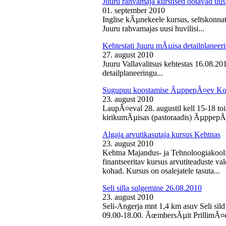
Juuru rahvamaja kursused ootavad uusi
01. september 2010
Inglise kÃµnekeele kursus, seltskonn
Juuru rahvamajas uusi huvilisi...
Kehtestati Juuru mÃµisa detailplaneer
27. august 2010
Juuru Vallavalitsus kehtestas 16.08.2
detailplaneeringu...
Sugupuu koostamise ÃµppepÃ¤ev Ko
23. august 2010
LaupÃ¤eval 28. augustil kell 15-18 
kirikumÃµisas (pastoraadis) ÃµppepÃ
Algaja arvutikasutaja kursus Kehtnas
23. august 2010
Kehtna Majandus- ja Tehnoloogiakooli
finantseeritav kursus arvutiteaduste 
kohad. Kursus on osalejatele tasuta...
Seli silla sulgemine 26.08.2010
23. august 2010
Seli-Angerja mnt 1,4 km asuv Seli sild
09.00-18.00. ÃœmbersÃµit PrillimÃ¤e