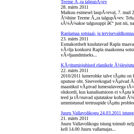
Teeme Ã„ra talgupÃ¤ev
28. märts 2011
Maikuu esimesel laupÃ¤eval, 7. mail 
Ã¼hine Teeme Ã„ra talgupÃ¤ev. Teha
sÃ¼Ã¼akse talgusuppi â€“ just nii, na
Raplamaa sotsiaal- ja tervisevaldkonn
23. märts 2011
Esmakordselt kuulutavad Rapla maav
vÃ¤lja konkursi Rapla maakonna sotsia
vÃ¤ljaandmiseks...
KÃ¤itumisjuhised elanikele Ã¼leujutu
22. märts 2011
2010/2011 lumerohke talve tÃµttu on k
uputuse oht. Siseveekogud vÃµivad Ã
maastikul vÃµivad lumesulaveega tÃ¤i
olukordi, kus kanalisatsioon ei vÃµta 
teed ja tÃ¤navad ujutatakse kohati Ã¼
ummistunud teetruupide tÃµttu proble
Juuru Vallavolikogu 24.03.2011 istung
21. märts 2011
Juuru Vallavolikogu istung toimub nel
kell 14.00 Juuru vallamajas...