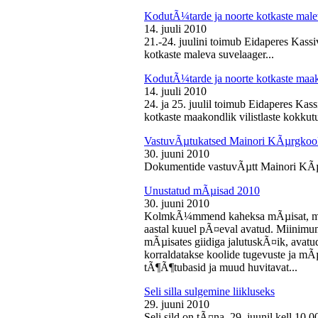
KodutÃ¼tarde ja noorte kotkaste male
14. juuli 2010
21.-24. juulini toimub Eidaperes Kas
kotkaste maleva suvelaager...
KodutÃ¼tarde ja noorte kotkaste maako
14. juuli 2010
24. ja 25. juulil toimub Eidaperes Ka
kotkaste maakondlik vilistlaste kokkutu
VastuvÃµtukatsed Mainori KÃµrgkool
30. juuni 2010
Dokumentide vastuvÃµtt Mainori KÃµ
Unustatud mÃµisad 2010
30. juuni 2010
KolmkÃ¼mmend kaheksa mÃµisat, mille
aastal kuuel pÃ¤eval avatud. Miinimu
mÃµisates giidiga jalutuskÃ¤ik, avatu
korraldatakse koolide tugevuste ja mÃ
tÃ¶Ã¶tubasid ja muud huvitavat...
Seli silla sulgemine liikluseks
29. juuni 2010
Seli sild on tÃ¤na, 29. juunil kell 10.0