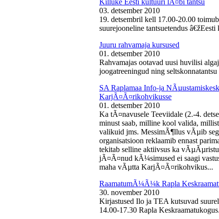
Killuke Eesti kultuuri lÃ¤bi tantsu
03. detsember 2010
19. detsembril kell 17.00-20.00 toimu
suurejooneline tantsuetendus â€žEesti 
Juuru rahvamaja kursused
01. detsember 2010
Rahvamajas ootavad uusi huvilisi algaj
joogatreeningud ning seltskonnatantsu 
SA Raplamaa Info-ja NÃµustamiskesku
KarjÃ¤Ã¤rikohvikusse
01. detsember 2010
Ka tÃ¤navusele Teeviidale (2.-4. det
minust saab, milline kool valida, milli
valikuid jms. MessimÃ¶llus vÃµib sega
organisatsioon reklaamib ennast parima
tekitab selline aktiivsus ka vÃµÃµris
jÃ¤Ã¤nud kÃ¼simused ei saagi vastust
maha vÃµtta KarjÃ¤Ã¤rikohvikus...
RaamatumÃ¼Ã¼k Rapla Keskraamat
30. november 2010
Kirjastused Ilo ja TEA kutsuvad suur
14.00-17.30 Rapla Keskraamatukogus.