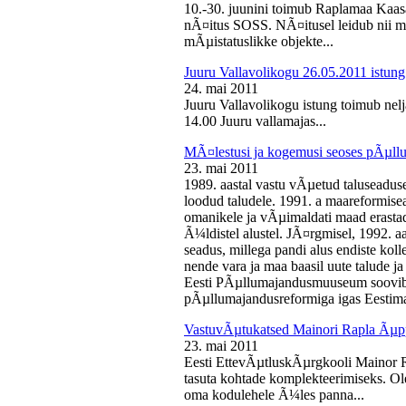
10.-30. juunini toimub Raplamaa Kaas
nÃ¤itus SOSS. NÃ¤itusel leidub nii ma
mÃµistatuslikke objekte...
Juuru Vallavolikogu 26.05.2011 istung
24. mai 2011
Juuru Vallavolikogu istung toimub nelj
14.00 Juuru vallamajas...
MÃ¤lestusi ja kogemusi seoses pÃµll
23. mai 2011
1989. aastal vastu vÃµetud taluseaduse
loodud taludele. 1991. a maareformise
omanikele ja vÃµimaldati maad erasta
Ã¼ldistel alustel. JÃ¤rgmisel, 1992. 
seadus, millega pandi alus endiste kolle
nende vara ja maa baasil uute talude 
Eesti PÃµllumajandusmuuseum soovib 
pÃµllumajandusreformiga igas Eestima
VastuvÃµtukatsed Mainori Rapla Ãµpp
23. mai 2011
Eesti EttevÃµtluskÃµrgkooli Mainor 
tasuta kohtade komplekteerimiseks. Ol
oma kodulehele Ã¼les panna...