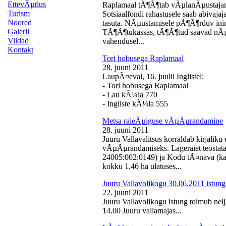
EttevÃµtlus
Raplamaal tÃ¶Ã¶tab vÃµlanÃµustajan
Turism
Sotsiaalfondi rahastusele saab abivaj
Noored
tasuta. NÃµustamisele pÃ¶Ã¶rduv inime
Galerii
TÃ¶Ã¶tukassas, tÃ¶Ã¶tud saavad nÃµ
Viidad
vahendusel...
Kontakt
Tori hobusega Raplamaal
28. juuni 2011
LaupÃ¤eval, 16. juulil Inglistel:
- Tori hobusega Raplamaal
- Lau kÃ¼la 770
- Ingliste kÃ¼la 555
Metsa raieÃµiguse vÃµÃµrandamine
28. juuni 2011
Juuru Vallavalitsus korraldab kirjali
vÃµÃµrandamiseks. Lageraiet teostata
24005:002:0149) ja Kodu tÃ¤nava (k
kokku 1,46 ha ulatuses...
Juuru Vallavolikogu 30.06.2011 istung
22. juuni 2011
Juuru Vallavolikogu istung toimub nelj
14.00 Juuru vallamajas...