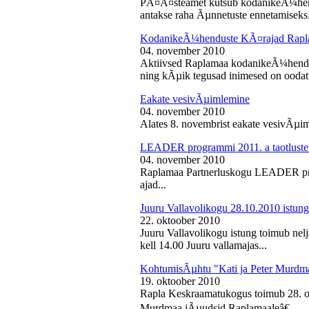
PÃ¤Ã¤steamet kutsub kodanikeÃ¼hendu
antakse raha Ãµnnetuste ennetamiseks.
KodanikeÃ¼henduste KÃ¤rajad Rapl
04. november 2010
Aktiivsed Raplamaa kodanikeÃ¼hendust
ning kÃµik tegusad inimesed on ooda
Eakate vesivÃµimlemine
04. november 2010
Alates 8. novembrist eakate vesivÃµiml
LEADER programmi 2011. a taotluste
04. november 2010
Raplamaa Partnerluskogu LEADER pro
ajad...
Juuru Vallavolikogu 28.10.2010 istung
22. oktoober 2010
Juuru Vallavolikogu istung toimub nel
kell 14.00 Juuru vallamajas...
KohtumisÃµhtu "Kati ja Peter Murdm
19. oktoober 2010
Rapla Keskraamatukogus toimub 28. o
Murdmaa jÃµudsid Raplamaaleâ€...