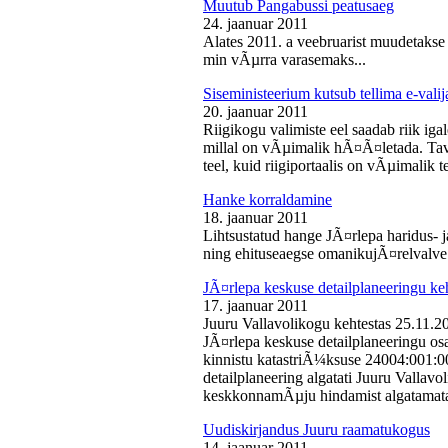
Muutub Pangabussi peatusaeg
24. jaanuar 2011
Alates 2011. a veebruarist muudetakse
min vÃµrra varasemaks...
Siseministeerium kutsub tellima e-valij
20. jaanuar 2011
Riigikogu valimiste eel saadab riik iga
millal on vÃµimalik hÃ¤Ã¤letada. Tava
teel, kuid riigiportaalis on vÃµimalik te
Hanke korraldamine
18. jaanuar 2011
Lihtsustatud hange JÃ¤rlepa haridus- j
ning ehituseaegse omanikujÃ¤relvalve t
JÃ¤rlepa keskuse detailplaneeringu ke
17. jaanuar 2011
Juuru Vallavolikogu kehtestas 25.11.
JÃ¤rlepa keskuse detailplaneeringu os
kinnistu katastriÃ¼ksuse 24004:001:
detailplaneering algatati Juuru Vallav
keskkonnamÃµju hindamist algatamata
Uudiskirjandus Juuru raamatukogus
14. jaanuar 2011