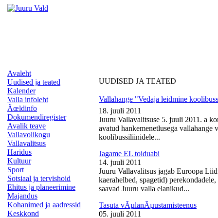
Avaleht
UUDISED JA TEATED
Uudised ja teated
Kalender
Vallahange "Vedaja leidmine koolibussi
Valla infoleht
Ãœldinfo
18. juuli 2011
Dokumendiregister
Juuru Vallavalitsuse 5. juuli 2011. a k
Avalik teave
avatud hankemenetlusega vallahange ve
Vallavolikogu
koolibussiliinidele...
Vallavalitsus
Haridus
Jagame EL toiduabi
Kultuur
14. juuli 2011
Sport
Juuru Vallavalitsus jagab Euroopa Liid
Sotsiaal ja tervishoid
kaerahelbed, spagetid) perekondadele, 
Ehitus ja planeerimine
saavad Juuru valla elanikud...
Majandus
Kohanimed ja aadressid
Tasuta vÃµlanÃµustamisteenus
Keskkond
05. juuli 2011