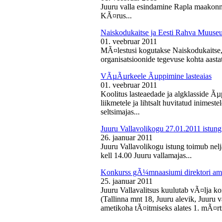
Juuru valla esindamine Rapla maakon
KÃ¤rus...
Naiskodukaitse ja Eesti Rahva Muus
01. veebruar 2011
MÃ¤lestusi kogutakse Naiskodukaitse
organisatsioonide tegevuse kohta aasta
VÃµÃµrkeele Ãµppimine lasteaias
01. veebruar 2011
Koolitus lasteaedade ja algklasside Ãµp
liikmetele ja lihtsalt huvitatud inimest
seltsimajas...
Juuru Vallavolikogu 27.01.2011 istung
26. jaanuar 2011
Juuru Vallavolikogu istung toimub nelj
kell 14.00 Juuru vallamajas...
Konkurss gÃ¼mnaasiumi direktori am
25. jaanuar 2011
Juuru Vallavalitsus kuulutab vÃ¤lja 
(Tallinna mnt 18, Juuru alevik, Juu
ametikoha tÃ¤itmiseks alates 1. mÃ¤rts