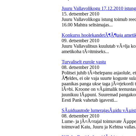
Juuru Vallavolikogu 17.12.2010 istung
15. detsember 2010
Juuru Vallavolikogu istung toimub reed
16.00 Mahtra seltsimajas...
Konkurss hoolekandetÃ¶Ã¶taja ameti
09. detsember 2010
Juuru Vallavalitsus kuulutab vÃ¤lja 
ametikoha tÃ¤itmiseks...
Turvaliselt eurole vastu
08. detsember 2010
Politsei juhib tÃ¤helepanu asjaolule, et
Ã¶eldes, ei ole vaja suurte koguste sul
paanikas panga ukse taga jÃ¤rjekord
lÃ¤bi. Kroone on vÃµimalik teenustas
juunikuu lÃµpuni. Suuremad pangakont
Eesti Pank vahetab igavesti...
SÃµiduautode lumerajasÃµidu vÃµist
08. detsember 2010
Lume- ja jÃ¤Ã¤rajal toimuvate Ãµppe
toimuvad Kaiu, Juuru ja Kehtna vallas.