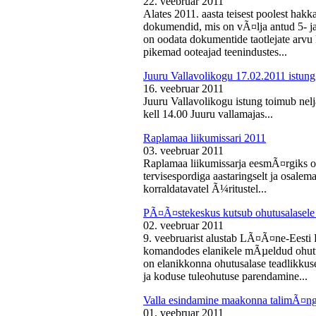
22. veebruar 2011
Alates 2011. aasta teisest poolest ha
dokumendid, mis on vÃ¤lja antud 5- ja 
on oodata dokumentide taotlejate arv
pikemad ooteajad teenindustes...
Juuru Vallavolikogu 17.02.2011 istung
16. veebruar 2011
Juuru Vallavolikogu istung toimub nelj
kell 14.00 Juuru vallamajas...
Raplamaa liikumissari 2011
03. veebruar 2011
Raplamaa liikumissarja eesmÃ¤rgiks on
tervisespordiga aastaringselt ja osale
korraldatavatel Ã¼ritustel...
PÃ¤Ã¤stekeskus kutsub ohutusalasele 
02. veebruar 2011
9. veebruarist alustab LÃ¤Ã¤ne-Eest
komandodes elanikele mÃµeldud ohutus
on elanikkonna ohutusalase teadlikkus
ja koduse tuleohutuse parendamine...
Valla esindamine maakonna talimÃ¤n
01. veebruar 2011