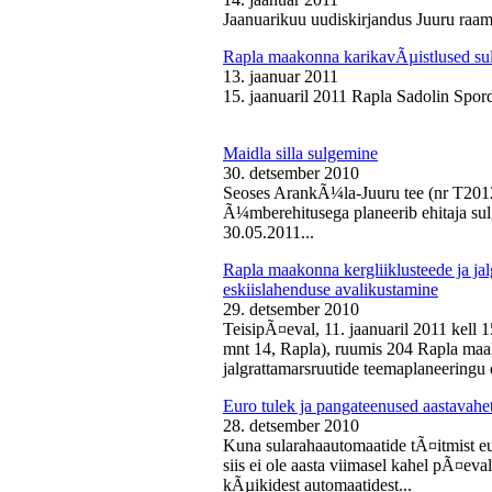
Jaanuarikuu uudiskirjandus Juuru raam
Rapla maakonna karikavÃµistlused sul
13. jaanuar 2011
15. jaanuaril 2011 Rapla Sadolin Spord
Maidla silla sulgemine
30. detsember 2010
Seoses ArankÃ¼la-Juuru tee (nr T2012
Ã¼mberehitusega planeerib ehitaja sul
30.05.2011...
Rapla maakonna kergliiklusteede ja ja
eskiislahenduse avalikustamine
29. detsember 2010
TeisipÃ¤eval, 11. jaanuaril 2011 kell 
mnt 14, Rapla), ruumis 204 Rapla maak
jalgrattamarsruutide teemaplaneeringu e
Euro tulek ja pangateenused aastavahe
28. detsember 2010
Kuna sularahaautomaatide tÃ¤itmist eu
siis ei ole aasta viimasel kahel pÃ¤ev
kÃµikidest automaatidest...