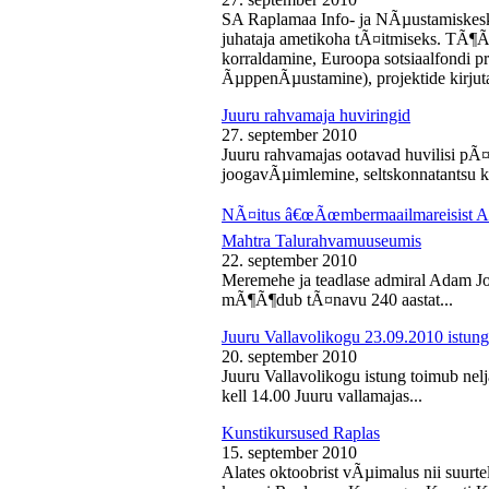
SA Raplamaa Info- ja NÃµustamiskesk
juhataja ametikoha tÃ¤itmiseks. TÃ¶Ã
korraldamine, Euroopa sotsiaalfondi p
ÃµppenÃµustamine), projektide kirjuta
Juuru rahvamaja huviringid
27. september 2010
Juuru rahvamajas ootavad huvilisi pÃ¤r
joogavÃµimlemine, seltskonnatantsu ku
NÃ¤itus â€œÃœmbermaailmareisist Ada
Mahtra Talurahvamuuseumis
22. september 2010
Meremehe ja teadlase admiral Adam J
mÃ¶Ã¶dub tÃ¤navu 240 aastat...
Juuru Vallavolikogu 23.09.2010 istung
20. september 2010
Juuru Vallavolikogu istung toimub nel
kell 14.00 Juuru vallamajas...
Kunstikursused Raplas
15. september 2010
Alates oktoobrist vÃµimalus nii suurte