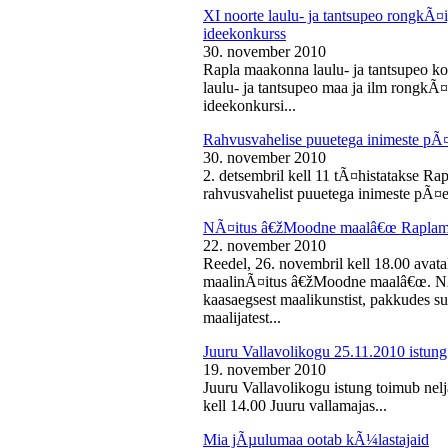
XI noorte laulu- ja tantsupeo rongkÃ
ideekonkurss
30. november 2010
Rapla maakonna laulu- ja tantsupeo ko
laulu- ja tantsupeo maa ja ilm rongk
ideekonkursi...
Rahvusvahelise puuetega inimeste pÃ
30. november 2010
2. detsembril kell 11 tÃ¤histatakse Ra
rahvusvahelist puuetega inimeste pÃ¤e
NÃ¤itus â€žMoodne maalâ€œ Raplama
22. november 2010
Reedel, 26. novembril kell 18.00 ava
maalinÃ¤itus â€žMoodne maalâ€œ. NÃ¤
kaasaegsest maalikunstist, pakkudes sub
maalijatest...
Juuru Vallavolikogu 25.11.2010 istung
19. november 2010
Juuru Vallavolikogu istung toimub nel
kell 14.00 Juuru vallamajas...
Mia jÃµulumaa ootab kÃ¼lastajaid