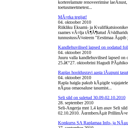
korterelamute renoveerimise laeÂ­nust,
toetusmeetmetest...
MÃ¤rka tegijat!
04. oktoober 2010
Riikliku Eksami- ja Kvalifikatsiooni
raames vÃ¤lja tÃ¶Ã¶tatud Ã¼ldharidus
tunnustussÃ¼steem "Eestimaa Ãµpib j
Kandlehuvilised lapsed on oodatud fo
04. oktoober 2010
Juuru valla kandlehuvilised lapsed on
25.â€“27. oktoobrini Hagudi PÃµhikool
Raplas hooldusravi aasta lÃµpuni tasu
04. oktoober 2010
Rapla haigla pakub kÃµigile vajajatel
nÃµua omaosaluse tasumist...
Seli sild on suletud 30.09-02.10.2010
28. september 2010
Seli-Angerja mnt 1,4 km asuv Seli sil
02.10.2010. ÃœmbersÃµit PrillimÃ¤e 
Konkurss SA Raplamaa Info- ja NÃµus
27. september 2010