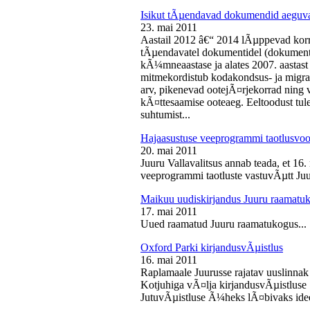
Isikut tÃµendavad dokumendid aeguv
23. mai 2011
Aastail 2012 â€“ 2014 lÃµppevad korra
tÃµendavatel dokumentidel (dokument),
kÃ¼mneaastase ja alates 2007. aastast 
mitmekordistub kodakondsus- ja migra
arv, pikenevad ootejÃ¤rjekorrad ning
kÃ¤ttesaamise ooteaeg. Eeltoodust tul
suhtumist...
Hajaasustuse veeprogrammi taotlusvoo
20. mai 2011
Juuru Vallavalitsus annab teada, et 16.
veeprogrammi taotluste vastuvÃµtt Juur
Maikuu uudiskirjandus Juuru raamatu
17. mai 2011
Uued raamatud Juuru raamatukogus...
Oxford Parki kirjandusvÃµistlus
16. mai 2011
Raplamaale Juurusse rajatav uuslinnak
Kotjuhiga vÃ¤lja kirjandusvÃµistluse 
JutuvÃµistluse Ã¼heks lÃ¤bivaks idee