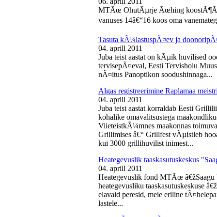
06. aprill 2011
MTÃœ OhutÃµrje Ãœhing koostÃ¶Ã¶s
vanuses 14â€“16 koos oma vanematega
Tasuta kÃ¼lastuspÃ¤ev ja doonoripÃ
04. aprill 2011
Juba teist aastat on kÃµik huvilised oo
tervisepÃ¤eval, Eesti Tervishoiu Muu
nÃ¤itus Panoptikon soodushinnaga...
Algas registreerimine Raplamaa meistri
04. aprill 2011
Juba teist aastat korraldab Eesti Gril
kohalike omavalitsustega maakondliku
ViieteistkÃ¼mnes maakonnas toimuval 
Grillimises â€“ Grillfest vÃµistleb h
kui 3000 grillihuvilist inimest...
Heategevuslik taaskasutuskeskus "Saa
04. aprill 2011
Heategevuslik fond MTÃœ â€žSaagu 
heategevusliku taaskasutuskeskuse â
elavaid peresid, meie eriline tÃ¤helep
lastele...