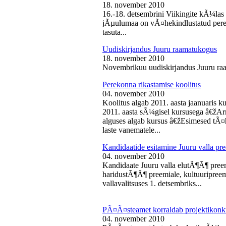
18. november 2010
16.-18. detsembrini Viikingite kÃ¼la
jÃµulumaa on vÃ¤hekindlustatud perede
tasuta...
Uudiskirjandus Juuru raamatukogus
18. november 2010
Novembrikuu uudiskirjandus Juuru ra
Perekonna rikastamise koolitus
04. november 2010
Koolitus algab 2011. aasta jaanuaris
2011. aasta sÃ¼gisel kursusega â€žAr
alguses algab kursus â€žEsimesed tÃ¤
laste vanematele...
Kandidaatide esitamine Juuru valla 
04. november 2010
Kandidaate Juuru valla elutÃ¶Ã¶ preem
haridustÃ¶Ã¶ preemiale, kultuuripreem
vallavalitsuses 1. detsembriks...
PÃ¤Ã¤steamet korraldab projektikonk
04. november 2010