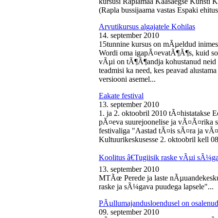
kursusi Raplamaa Kaasaegse Kunsti Ke
(Rapla bussijaama vastas Espaki ehitusp
Arvutikursus algajatele Kohilas
14. september 2010
15tunnine kursus on mÃµeldud inime
Wordi oma igapÃ¤evatÃ¶Ã¶s, kuid soo
vÃµi on tÃ¶Ã¶andja kohustanud neid s
teadmisi ka need, kes peavad alustam
versiooni asemel...
Eakate festival
13. september 2010
1. ja 2. oktoobril 2010 tÃ¤histatakse E
pÃ¤eva suurejoonelise ja vÃ¤Ã¤rika
festivaliga "Aastad tÃ¤is sÃ¤ra ja vÃ
Kultuurikeskusesse 2. oktoobril kell 08
Koolitus â€Tugiisik raske vÃµi sÃ¼ga
13. september 2010
MTÃœ Perede ja laste nÃµuandekeskus
raske ja sÃ¼gava puudega lapsele"...
PÃµllumajandusloendusel on osalenud
09. september 2010