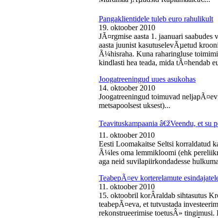
Pangaklientidele tuleb euro rahulikult
19. oktoober 2010
JÃ¤rgmise aasta 1. jaanuari saabudes 
aasta juunist kasutuselevÃµetud kroon
Ã¼hisraha. Kuna raharingluse toimimise
kindlasti hea teada, mida tÃ¤hendab e
Joogatreeningud uues asukohas
14. oktoober 2010
Joogatreeningud toimuvad neljapÃ¤evit
metsapoolsest uksest)...
Teavituskampaania â€žVeendu, et su pe
11. oktoober 2010
Eesti Loomakaitse Seltsi korraldatud
Ã¼les oma lemmikloomi (ehk pereliikm
aga neid suvilapiirkondadesse hulkuma
TeabepÃ¤ev korterelamute esindajatel
11. oktoober 2010
15. oktoobril korÂ­raldab sihtasutus K
teabepÃ¤eva, et tutvustada investeer
rekonstrueerimise toetusÂ» tingimusi