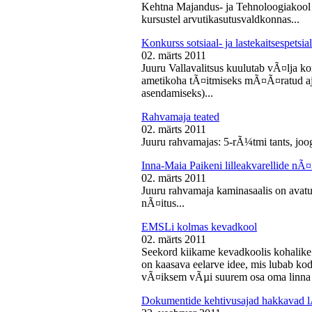
Kehtna Majandus- ja Tehnoloogiakool k
kursustel arvutikasutusvaldkonnas...
Konkurss sotsiaal- ja lastekaitsespetsia
02. märts 2011
Juuru Vallavalitsus kuulutab vÃ¤lja konk
ametikoha tÃ¤itmiseks mÃ¤Ã¤ratud aja
asendamiseks)...
Rahvamaja teated
02. märts 2011
Juuru rahvamajas: 5-rÃ¼tmi tants, joog
Inna-Maia Paikeni lilleakvarellide nÃ¤
02. märts 2011
Juuru rahvamaja kaminasaalis on avatud
nÃ¤itus...
EMSLi kolmas kevadkool
02. märts 2011
Seekord kiikame kevadkoolis kohalike
on kaasava eelarve idee, mis lubab koda
vÃ¤iksem vÃµi suurem osa oma linna v
Dokumentide kehtivusajad hakkavad