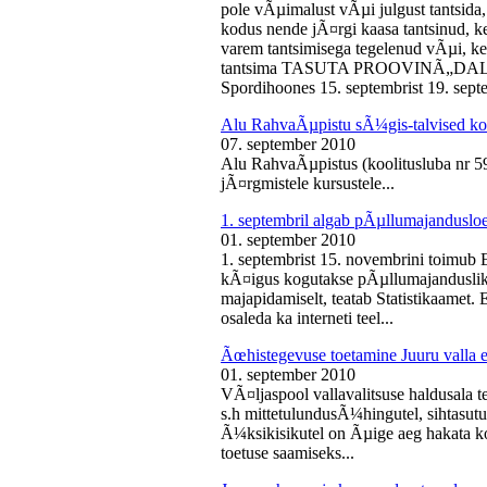
pole vÃµimalust vÃµi julgust tantsida,
kodus nende jÃ¤rgi kaasa tantsinud, kel
varem tantsimisega tegelenud vÃµi, k
tantsima TASUTA PROOVINÃ„DALA! 
Spordihoones 15. septembrist 19. septe
Alu RahvaÃµpistu sÃ¼gis-talvised ko
07. september 2010
Alu RahvaÃµpistus (koolitusluba nr 
jÃ¤rgmistele kursustele...
1. septembril algab pÃµllumajanduslo
01. september 2010
1. septembrist 15. novembrini toimub 
kÃ¤igus kogutakse pÃµllumajandusliku
majapidamiselt, teatab Statistikaamet
osaleda ka interneti teel...
Ãœhistegevuse toetamine Juuru valla e
01. september 2010
VÃ¤ljaspool vallavalitsuse haldusala te
s.h mittetulundusÃ¼hingutel, sihtasutus
Ã¼ksikisikutel on Ãµige aeg hakata ko
toetuse saamiseks...