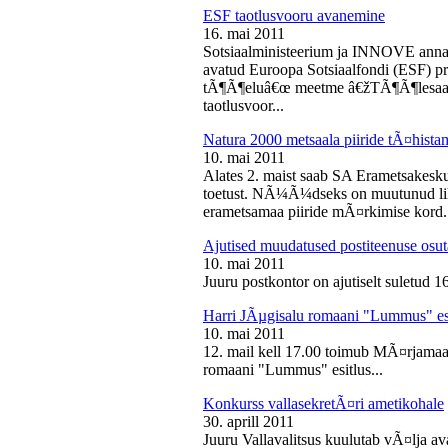
ESF taotlusvooru avanemine
16. mai 2011
Sotsiaalministeerium ja INNOVE annava
avatud Euroopa Sotsiaalfondi (ESF) pri
tÃ¶Ã¶eluâ€œ meetme â€žTÃ¶Ã¶lesaam
taotlusvoor...
Natura 2000 metsaala piiride tÃ¤hist
10. mai 2011
Alates 2. maist saab SA Erametsakesk
toetust. NÃ¼Ã¼dseks on muutunud liht
erametsamaa piiride mÃ¤rkimise kord.
Ajutised muudatused postiteenuse osut
10. mai 2011
Juuru postkontor on ajutiselt suletud 1
Harri JÃµgisalu romaani "Lummus" es
10. mai 2011
12. mail kell 17.00 toimub MÃ¤rjamaa 
romaani "Lummus" esitlus...
Konkurss vallasekretÃ¤ri ametikohale
30. aprill 2011
Juuru Vallavalitsus kuulutab vÃ¤lja av