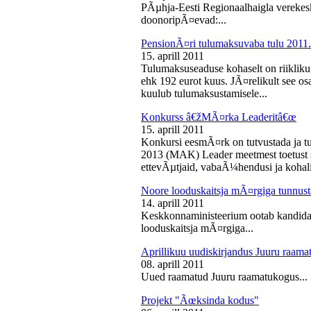
PÃµhja-Eesti Regionaalhaigla vereke
doonoripÃ¤evad:...
PensionÃ¤ri tulumaksuvaba tulu 2011. 
15. aprill 2011
Tulumaksuseaduse kohaselt on riikliku
ehk 192 eurot kuus. JÃ¤relikult see os
kuulub tulumaksustamisele...
Konkurss â€žMÃ¤rka Leaderitâ€œ
15. aprill 2011
Konkursi eesmÃ¤rk on tutvustada ja t
2013 (MAK) Leader meetmest toetust s
ettevÃµtjaid, vabaÃ¼hendusi ja kohali
Noore looduskaitsja mÃ¤rgiga tunnus
14. aprill 2011
Keskkonnaministeerium ootab kandidaa
looduskaitsja mÃ¤rgiga...
Aprillikuu uudiskirjandus Juuru raam
08. aprill 2011
Uued raamatud Juuru raamatukogus...
Projekt "Ãœksinda kodus"