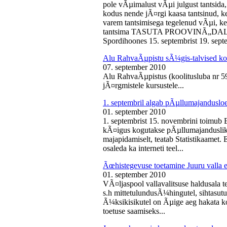
pole vÃµimalust vÃµi julgust tantsida,
kodus nende jÃ¤rgi kaasa tantsinud, kel
varem tantsimisega tegelenud vÃµi, k
tantsima TASUTA PROOVINÃ„DALA! 
Spordihoones 15. septembrist 19. septe
Alu RahvaÃµpistu sÃ¼gis-talvised ko
07. september 2010
Alu RahvaÃµpistus (koolitusluba nr 
jÃ¤rgmistele kursustele...
1. septembril algab pÃµllumajanduslo
01. september 2010
1. septembrist 15. novembrini toimub 
kÃ¤igus kogutakse pÃµllumajandusliku
majapidamiselt, teatab Statistikaamet
osaleda ka interneti teel...
Ãœhistegevuse toetamine Juuru valla e
01. september 2010
VÃ¤ljaspool vallavalitsuse haldusala te
s.h mittetulundusÃ¼hingutel, sihtasutus
Ã¼ksikisikutel on Ãµige aeg hakata ko
toetuse saamiseks...