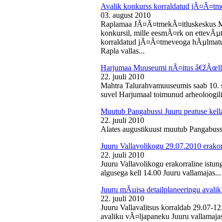
Avalik konkurss korraldatud jÃ¤Ã¤tm
03. august 2010
Raplamaa JÃ¤Ã¤tmekÃ¤itluskeskus M
konkursil, mille eesmÃ¤rk on ettevÃµ
korraldatud jÃ¤Ã¤tmeveoga hÃµlmatu
Rapla vallas...
Harjumaa Muuseumi nÃ¤itus â€žÃœll
22. juuli 2010
Mahtra Talurahvamuuseumis saab 10. s
suvel Harjumaal toimunud arheoloogilis
Muutub Pangabussi Juuru peatuse kell
22. juuli 2010
Alates augustikuust muutub Pangabussi
Juuru Vallavolikogu 29.07.2010 erakor
22. juuli 2010
Juuru Vallavolikogu erakorraline istun
algusega kell 14.00 Juuru vallamajas...
Juuru mÃµisa detailplaneeringu avali
22. juuli 2010
Juuru Vallavalitsus korraldab 29.07-1
avaliku vÃ¤ljapaneku Juuru vallamajas