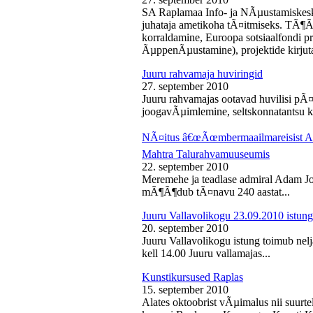
SA Raplamaa Info- ja NÃµustamiskesk
juhataja ametikoha tÃ¤itmiseks. TÃ¶Ã
korraldamine, Euroopa sotsiaalfondi p
ÃµppenÃµustamine), projektide kirjuta
Juuru rahvamaja huviringid
27. september 2010
Juuru rahvamajas ootavad huvilisi pÃ¤r
joogavÃµimlemine, seltskonnatantsu ku
NÃ¤itus â€œÃœmbermaailmareisist Ada
Mahtra Talurahvamuuseumis
22. september 2010
Meremehe ja teadlase admiral Adam J
mÃ¶Ã¶dub tÃ¤navu 240 aastat...
Juuru Vallavolikogu 23.09.2010 istung
20. september 2010
Juuru Vallavolikogu istung toimub nel
kell 14.00 Juuru vallamajas...
Kunstikursused Raplas
15. september 2010
Alates oktoobrist vÃµimalus nii suurte