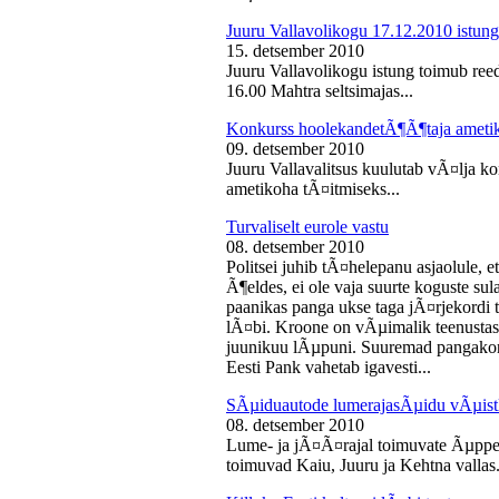
Juuru Vallavolikogu 17.12.2010 istung
15. detsember 2010
Juuru Vallavolikogu istung toimub reed
16.00 Mahtra seltsimajas...
Konkurss hoolekandetÃ¶Ã¶taja ameti
09. detsember 2010
Juuru Vallavalitsus kuulutab vÃ¤lja 
ametikoha tÃ¤itmiseks...
Turvaliselt eurole vastu
08. detsember 2010
Politsei juhib tÃ¤helepanu asjaolule, et
Ã¶eldes, ei ole vaja suurte koguste sul
paanikas panga ukse taga jÃ¤rjekord
lÃ¤bi. Kroone on vÃµimalik teenustas
juunikuu lÃµpuni. Suuremad pangakont
Eesti Pank vahetab igavesti...
SÃµiduautode lumerajasÃµidu vÃµist
08. detsember 2010
Lume- ja jÃ¤Ã¤rajal toimuvate Ãµppe
toimuvad Kaiu, Juuru ja Kehtna vallas.