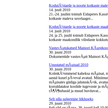
KodutÃ¼tarde ja noorte kotkaste male
14. juuli 2010
21.-24. juulini toimub Eidaperes Kas
kotkaste maleva suvelaager...
KodutÃ¼tarde ja noorte kotkaste maako
14. juuli 2010
24. ja 25. juulil toimub Eidaperes Ka
kotkaste maakondlik vilistlaste kokkutu
VastuvÃµtukatsed Mainori KÃµrgkool
30. juuni 2010
Dokumentide vastuvÃµtt Mainori KÃµ
Unustatud mÃµisad 2010
30. juuni 2010
KolmkÃ¼mmend kaheksa mÃµisat, mille
aastal kuuel pÃ¤eval avatud. Miinimu
mÃµisates giidiga jalutuskÃ¤ik, avatu
korraldatakse koolide tugevuste ja mÃ
tÃ¶Ã¶tubasid ja muud huvitavat...
Seli silla sulgemine liikluseks
29. juuni 2010
Seli sild on tÃ¤na, 29. juunil kell 10.0