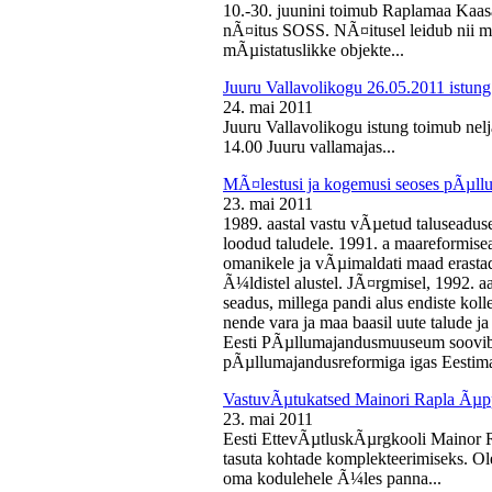
10.-30. juunini toimub Raplamaa Kaas
nÃ¤itus SOSS. NÃ¤itusel leidub nii ma
mÃµistatuslikke objekte...
Juuru Vallavolikogu 26.05.2011 istung
24. mai 2011
Juuru Vallavolikogu istung toimub nelj
14.00 Juuru vallamajas...
MÃ¤lestusi ja kogemusi seoses pÃµll
23. mai 2011
1989. aastal vastu vÃµetud taluseaduse
loodud taludele. 1991. a maareformise
omanikele ja vÃµimaldati maad erasta
Ã¼ldistel alustel. JÃ¤rgmisel, 1992. 
seadus, millega pandi alus endiste kolle
nende vara ja maa baasil uute talude 
Eesti PÃµllumajandusmuuseum soovib 
pÃµllumajandusreformiga igas Eestima
VastuvÃµtukatsed Mainori Rapla Ãµpp
23. mai 2011
Eesti EttevÃµtluskÃµrgkooli Mainor 
tasuta kohtade komplekteerimiseks. Ol
oma kodulehele Ã¼les panna...