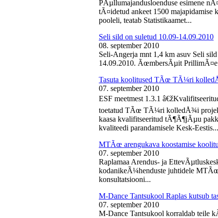
PÃµllumajandusloenduse esimene nÃ¤d
tÃ¤idetud ankeet 1500 majapidamise k
pooleli, teatab Statistikaamet...
Seli sild on suletud 10.09-14.09.2010
08. september 2010
Seli-Angerja mnt 1,4 km asuv Seli sil
14.09.2010. ÃœmbersÃµit PrillimÃ¤e 
Tasuta koolitused TÃœ TÃ¼ri kolled
07. september 2010
ESF meetmest 1.3.1 â€žKvalifitseeri
toetatud TÃœ TÃ¼ri kolledÅ¾i projek
kaasa kvalifitseeritud tÃ¶Ã¶jÃµu pak
kvaliteedi parandamisele Kesk-Eestis..
MTÃœ arengukava koostamise koolit
07. september 2010
Raplamaa Arendus- ja EttevÃµtluskes
kodanikeÃ¼henduste juhtidele MTÃœ a
konsultatsiooni...
M-Dance Tantsukool Raplas kutsub ta
07. september 2010
M-Dance Tantsukool korraldab teile kÃµ