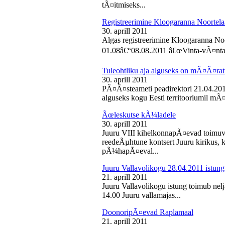
tÃ¤itmiseks...
Registreerimine Kloogaranna Noortela
30. aprill 2011
Algas registreerimine Kloogaranna Noo
01.08â€“08.08.2011 â€œVinta-vÃ¤ntaâ€
Tuleohtliku aja alguseks on mÃ¤Ã¤ra
30. aprill 2011
PÃ¤Ã¤steameti peadirektori 21.04.2011
alguseks kogu Eesti territooriumil mÃ¤
Ãœleskutse kÃ¼ladele
30. aprill 2011
Juuru VIII kihelkonnapÃ¤evad toimuvad
reedeÃµhtune kontsert Juuru kirikus
pÃ¼hapÃ¤eval...
Juuru Vallavolikogu 28.04.2011 istung
21. aprill 2011
Juuru Vallavolikogu istung toimub nelja
14.00 Juuru vallamajas...
DoonoripÃ¤evad Raplamaal
21. aprill 2011