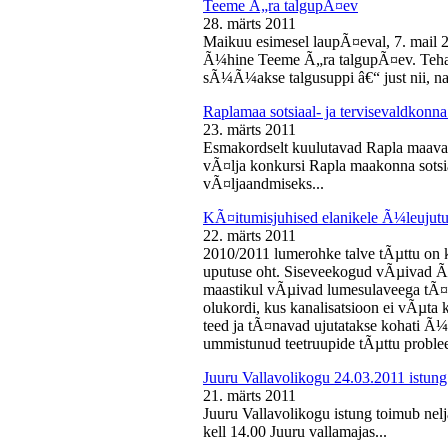
Teeme Ã„ra talgupÃ¤ev
28. märts 2011
Maikuu esimesel laupÃ¤eval, 7. mail 
Ã¼hine Teeme Ã„ra talgupÃ¤ev. Teha
sÃ¼Ã¼akse talgusuppi â€“ just nii, na
Raplamaa sotsiaal- ja tervisevaldkonn
23. märts 2011
Esmakordselt kuulutavad Rapla maav
vÃ¤lja konkursi Rapla maakonna sotsia
vÃ¤ljaandmiseks...
KÃ¤itumisjuhised elanikele Ã¼leujutu
22. märts 2011
2010/2011 lumerohke talve tÃµttu on k
uputuse oht. Siseveekogud vÃµivad Ã
maastikul vÃµivad lumesulaveega tÃ¤i
olukordi, kus kanalisatsioon ei vÃµta 
teed ja tÃ¤navad ujutatakse kohati Ã¼
ummistunud teetruupide tÃµttu proble
Juuru Vallavolikogu 24.03.2011 istung
21. märts 2011
Juuru Vallavolikogu istung toimub nel
kell 14.00 Juuru vallamajas...