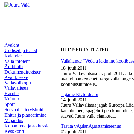
Avaleht
UUDISED JA TEATED
Uudised ja teated
Kalender
Vallahange "Vedaja leidmine koolibussi
Valla infoleht
Ãœldinfo
18. juuli 2011
Dokumendiregister
Juuru Vallavalitsuse 5. juuli 2011. a k
Avalik teave
avatud hankemenetlusega vallahange ve
Vallavolikogu
koolibussiliinidele...
Vallavalitsus
Haridus
Jagame EL toiduabi
Kultuur
14. juuli 2011
Sport
Juuru Vallavalitsus jagab Euroopa Liid
Sotsiaal ja tervishoid
kaerahelbed, spagetid) perekondadele, 
Ehitus ja planeerimine
saavad Juuru valla elanikud...
Majandus
Kohanimed ja aadressid
Tasuta vÃµlanÃµustamisteenus
Keskkond
05. juuli 2011