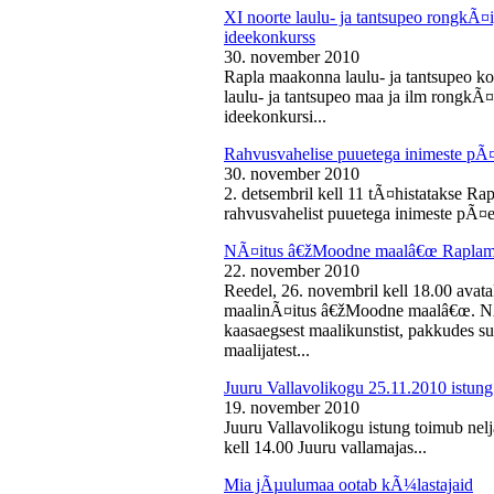
XI noorte laulu- ja tantsupeo rongkÃ
ideekonkurss
30. november 2010
Rapla maakonna laulu- ja tantsupeo ko
laulu- ja tantsupeo maa ja ilm rongk
ideekonkursi...
Rahvusvahelise puuetega inimeste pÃ
30. november 2010
2. detsembril kell 11 tÃ¤histatakse Ra
rahvusvahelist puuetega inimeste pÃ¤e
NÃ¤itus â€žMoodne maalâ€œ Raplama
22. november 2010
Reedel, 26. novembril kell 18.00 ava
maalinÃ¤itus â€žMoodne maalâ€œ. NÃ¤
kaasaegsest maalikunstist, pakkudes sub
maalijatest...
Juuru Vallavolikogu 25.11.2010 istung
19. november 2010
Juuru Vallavolikogu istung toimub nel
kell 14.00 Juuru vallamajas...
Mia jÃµulumaa ootab kÃ¼lastajaid