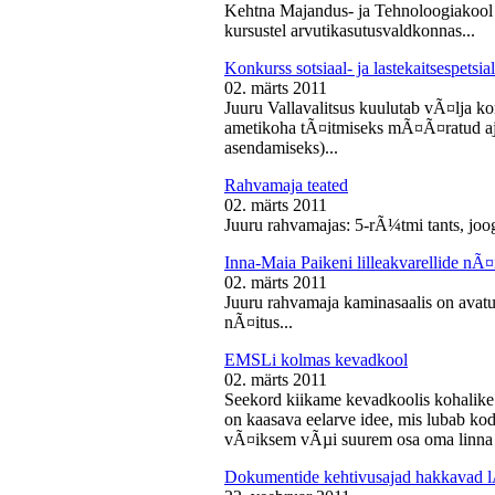
Kehtna Majandus- ja Tehnoloogiakool k
kursustel arvutikasutusvaldkonnas...
Konkurss sotsiaal- ja lastekaitsespetsia
02. märts 2011
Juuru Vallavalitsus kuulutab vÃ¤lja konk
ametikoha tÃ¤itmiseks mÃ¤Ã¤ratud aja
asendamiseks)...
Rahvamaja teated
02. märts 2011
Juuru rahvamajas: 5-rÃ¼tmi tants, joog
Inna-Maia Paikeni lilleakvarellide nÃ¤
02. märts 2011
Juuru rahvamaja kaminasaalis on avatud
nÃ¤itus...
EMSLi kolmas kevadkool
02. märts 2011
Seekord kiikame kevadkoolis kohalike
on kaasava eelarve idee, mis lubab koda
vÃ¤iksem vÃµi suurem osa oma linna v
Dokumentide kehtivusajad hakkavad