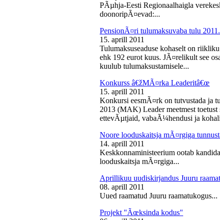
PÃµhja-Eesti Regionaalhaigla vereke
doonoripÃ¤evad:...
PensionÃ¤ri tulumaksuvaba tulu 2011. 
15. aprill 2011
Tulumaksuseaduse kohaselt on riikliku
ehk 192 eurot kuus. JÃ¤relikult see os
kuulub tulumaksustamisele...
Konkurss â€žMÃ¤rka Leaderitâ€œ
15. aprill 2011
Konkursi eesmÃ¤rk on tutvustada ja t
2013 (MAK) Leader meetmest toetust s
ettevÃµtjaid, vabaÃ¼hendusi ja kohali
Noore looduskaitsja mÃ¤rgiga tunnus
14. aprill 2011
Keskkonnaministeerium ootab kandidaa
looduskaitsja mÃ¤rgiga...
Aprillikuu uudiskirjandus Juuru raam
08. aprill 2011
Uued raamatud Juuru raamatukogus...
Projekt "Ãœksinda kodus"