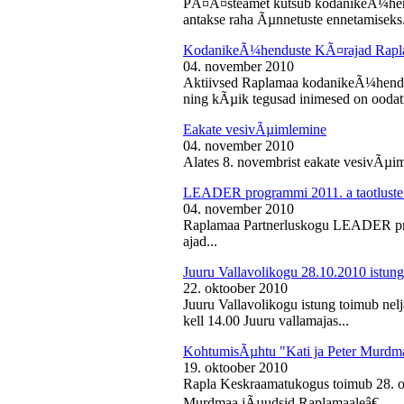
PÃ¤Ã¤steamet kutsub kodanikeÃ¼hendu
antakse raha Ãµnnetuste ennetamiseks.
KodanikeÃ¼henduste KÃ¤rajad Rapl
04. november 2010
Aktiivsed Raplamaa kodanikeÃ¼hendust
ning kÃµik tegusad inimesed on ooda
Eakate vesivÃµimlemine
04. november 2010
Alates 8. novembrist eakate vesivÃµiml
LEADER programmi 2011. a taotluste
04. november 2010
Raplamaa Partnerluskogu LEADER pro
ajad...
Juuru Vallavolikogu 28.10.2010 istung
22. oktoober 2010
Juuru Vallavolikogu istung toimub nel
kell 14.00 Juuru vallamajas...
KohtumisÃµhtu "Kati ja Peter Murdm
19. oktoober 2010
Rapla Keskraamatukogus toimub 28. o
Murdmaa jÃµudsid Raplamaaleâ€...