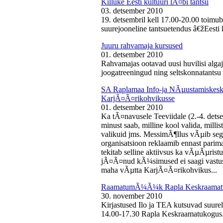
Killuke Eesti kultuuri lÃ¤bi tantsu
03. detsember 2010
19. detsembril kell 17.00-20.00 toimu
suurejooneline tantsuetendus â€žEesti 
Juuru rahvamaja kursused
01. detsember 2010
Rahvamajas ootavad uusi huvilisi algaj
joogatreeningud ning seltskonnatantsu 
SA Raplamaa Info-ja NÃµustamiskesku
KarjÃ¤Ã¤rikohvikusse
01. detsember 2010
Ka tÃ¤navusele Teeviidale (2.-4. det
minust saab, milline kool valida, milli
valikuid jms. MessimÃ¶llus vÃµib sega
organisatsioon reklaamib ennast parima
tekitab selline aktiivsus ka vÃµÃµris
jÃ¤Ã¤nud kÃ¼simused ei saagi vastust
maha vÃµtta KarjÃ¤Ã¤rikohvikus...
RaamatumÃ¼Ã¼k Rapla Keskraamat
30. november 2010
Kirjastused Ilo ja TEA kutsuvad suur
14.00-17.30 Rapla Keskraamatukogus.