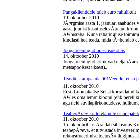
Pangaklientidele tuleb euro rahulikult
19. oktoober 2010
JÃ¤rgmise aasta 1. jaanuari saabudes 
aasta juunist kasutuselevÃµetud kroon
Ã¼hisraha. Kuna raharingluse toimimise
kindlasti hea teada, mida tÃ¤hendab e
Joogatreeningud uues asukohas
14. oktoober 2010
Joogatreeningud toimuvad neljapÃ¤evit
metsapoolsest uksest)...
Teavituskampaania â€žVeendu, et su pe
11. oktoober 2010
Eesti Loomakaitse Seltsi korraldatud
Ã¼les oma lemmikloomi (ehk pereliikm
aga neid suvilapiirkondadesse hulkuma
TeabepÃ¤ev korterelamute esindajatel
11. oktoober 2010
15. oktoobril korÂ­raldab sihtasutus K
teabepÃ¤eva, et tutvustada investeer
rekonstrueerimise toetusÂ» tingimusi