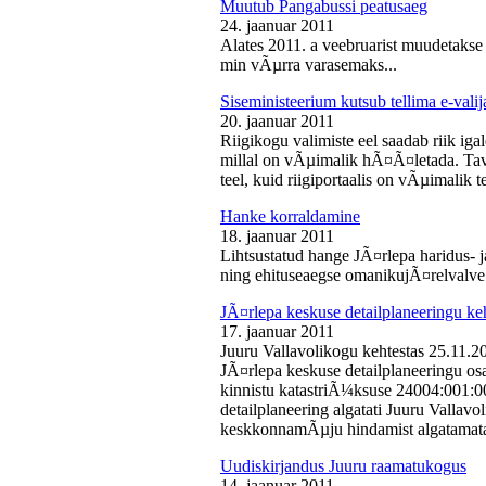
Muutub Pangabussi peatusaeg
24. jaanuar 2011
Alates 2011. a veebruarist muudetakse
min vÃµrra varasemaks...
Siseministeerium kutsub tellima e-valij
20. jaanuar 2011
Riigikogu valimiste eel saadab riik iga
millal on vÃµimalik hÃ¤Ã¤letada. Tava
teel, kuid riigiportaalis on vÃµimalik te
Hanke korraldamine
18. jaanuar 2011
Lihtsustatud hange JÃ¤rlepa haridus- j
ning ehituseaegse omanikujÃ¤relvalve t
JÃ¤rlepa keskuse detailplaneeringu ke
17. jaanuar 2011
Juuru Vallavolikogu kehtestas 25.11.
JÃ¤rlepa keskuse detailplaneeringu os
kinnistu katastriÃ¼ksuse 24004:001:
detailplaneering algatati Juuru Vallav
keskkonnamÃµju hindamist algatamata
Uudiskirjandus Juuru raamatukogus
14. jaanuar 2011