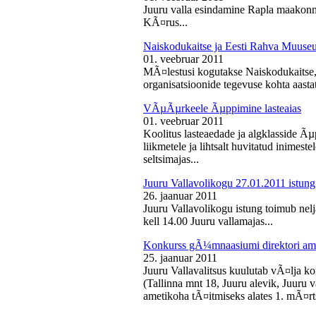
Juuru valla esindamine Rapla maakon
KÃ¤rus...
Naiskodukaitse ja Eesti Rahva Muus
01. veebruar 2011
MÃ¤lestusi kogutakse Naiskodukaitse
organisatsioonide tegevuse kohta aasta
VÃµÃµrkeele Ãµppimine lasteaias
01. veebruar 2011
Koolitus lasteaedade ja algklasside Ãµp
liikmetele ja lihtsalt huvitatud inimest
seltsimajas...
Juuru Vallavolikogu 27.01.2011 istung
26. jaanuar 2011
Juuru Vallavolikogu istung toimub nelj
kell 14.00 Juuru vallamajas...
Konkurss gÃ¼mnaasiumi direktori am
25. jaanuar 2011
Juuru Vallavalitsus kuulutab vÃ¤lja 
(Tallinna mnt 18, Juuru alevik, Juu
ametikoha tÃ¤itmiseks alates 1. mÃ¤rts