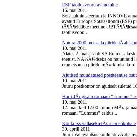
ESF taotlusvooru avanemine
16. mai 2011
Sotsiaalministeerium ja INNOVE annava
avatud Euroopa Sotsiaalfondi (ESF) pri
tÃ¶Ã¶eluâ€œ meetme â€žTÃ¶Ã¶lesaam
taotlusvoor...
Natura 2000 metsaala piiride tÃ¤hist
10. mai 2011
Alates 2. maist saab SA Erametsakesk
toetust. NÃ¼Ã¼dseks on muutunud liht
erametsamaa piiride mÃ¤rkimise kord.
Ajutised muudatused postiteenuse osut
10. mai 2011
Juuru postkontor on ajutiselt suletud 1
Harri JÃµgisalu romaani "Lummus" es
10. mai 2011
12. mail kell 17.00 toimub MÃ¤rjamaa 
romaani "Lummus" esitlus...
Konkurss vallasekretÃ¤ri ametikohale
30. aprill 2011
Juuru Vallavalitsus kuulutab vÃ¤lja av