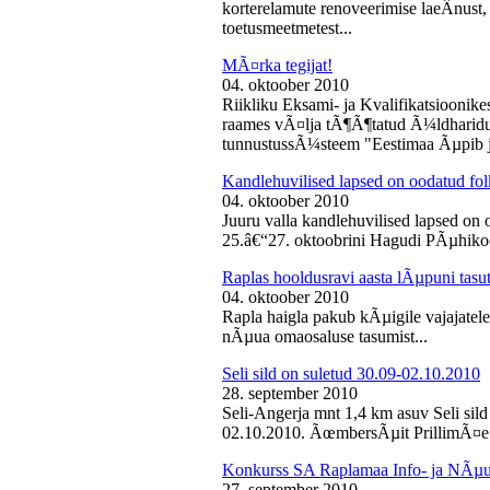
korterelamute renoveerimise laeÂ­nust,
toetusmeetmetest...
MÃ¤rka tegijat!
04. oktoober 2010
Riikliku Eksami- ja Kvalifikatsiooni
raames vÃ¤lja tÃ¶Ã¶tatud Ã¼ldharidus
tunnustussÃ¼steem "Eestimaa Ãµpib j
Kandlehuvilised lapsed on oodatud fo
04. oktoober 2010
Juuru valla kandlehuvilised lapsed on
25.â€“27. oktoobrini Hagudi PÃµhikool
Raplas hooldusravi aasta lÃµpuni tasu
04. oktoober 2010
Rapla haigla pakub kÃµigile vajajatel
nÃµua omaosaluse tasumist...
Seli sild on suletud 30.09-02.10.2010
28. september 2010
Seli-Angerja mnt 1,4 km asuv Seli sil
02.10.2010. ÃœmbersÃµit PrillimÃ¤e 
Konkurss SA Raplamaa Info- ja NÃµus
27. september 2010