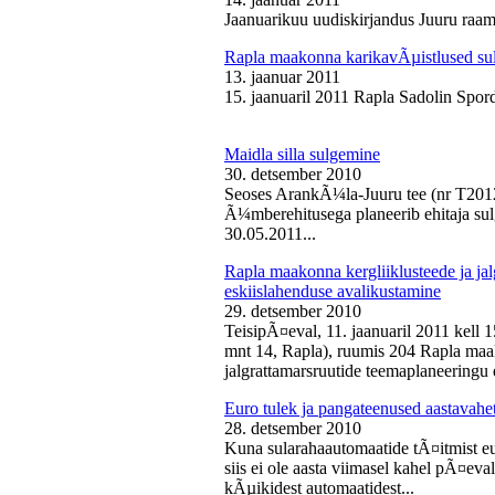
Jaanuarikuu uudiskirjandus Juuru raam
Rapla maakonna karikavÃµistlused sul
13. jaanuar 2011
15. jaanuaril 2011 Rapla Sadolin Spord
Maidla silla sulgemine
30. detsember 2010
Seoses ArankÃ¼la-Juuru tee (nr T2012
Ã¼mberehitusega planeerib ehitaja sul
30.05.2011...
Rapla maakonna kergliiklusteede ja ja
eskiislahenduse avalikustamine
29. detsember 2010
TeisipÃ¤eval, 11. jaanuaril 2011 kell 
mnt 14, Rapla), ruumis 204 Rapla maak
jalgrattamarsruutide teemaplaneeringu e
Euro tulek ja pangateenused aastavahe
28. detsember 2010
Kuna sularahaautomaatide tÃ¤itmist eu
siis ei ole aasta viimasel kahel pÃ¤ev
kÃµikidest automaatidest...