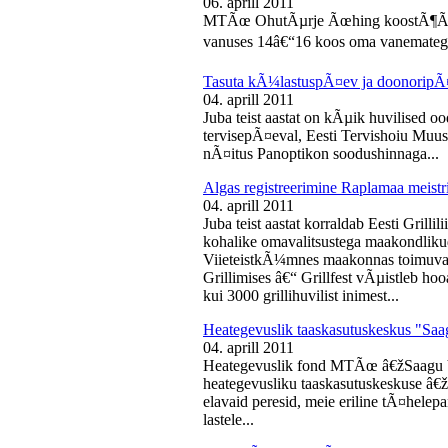
06. aprill 2011
MTÃœ OhutÃµrje Ãœhing koostÃ¶Ã¶s
vanuses 14â€“16 koos oma vanematega
Tasuta kÃ¼lastuspÃ¤ev ja doonoripÃ
04. aprill 2011
Juba teist aastat on kÃµik huvilised oo
tervisepÃ¤eval, Eesti Tervishoiu Muu
nÃ¤itus Panoptikon soodushinnaga...
Algas registreerimine Raplamaa meistri
04. aprill 2011
Juba teist aastat korraldab Eesti Gril
kohalike omavalitsustega maakondliku
ViieteistkÃ¼mnes maakonnas toimuval 
Grillimises â€“ Grillfest vÃµistleb h
kui 3000 grillihuvilist inimest...
Heategevuslik taaskasutuskeskus "Saa
04. aprill 2011
Heategevuslik fond MTÃœ â€žSaagu 
heategevusliku taaskasutuskeskuse â
elavaid peresid, meie eriline tÃ¤helep
lastele...