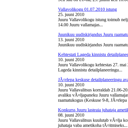
Vallavolikogu 01.07.2010 istung
25. juuni 2010
Juuru Vallavolikogu istung toimub nelj
14.00 Juuru vallamajas...
Juunikuu uudiskirjandus Juuru raamat
13. juuni 2010
Juunikuu uudiskirjandus Juuru raamatu
Kehtestati Lageda kinnistu detailplane
10. juuni 2010
Juuru Vallavolikogu kehtestas 27. ma
Lageda kinnistu detailplaneeringu...
JÃ¤rlepa keskuse detailplaneeringu av
10. juuni 2010
Juuru Vallavalitsus korraldab 21.06-2
avaliku vÃ¤ljapaneku Juuru vallamajas 
raamatukogus (Keskuse 9-8, JÃ¤rlepa 
Konkurss Juuru lasteaia juhataja ameti
08. juuni 2010
Juuru Vallavalitsus kuulutab vÃ¤lja ko
juhataja vaba ametikoha tÃ¤itmiseks...