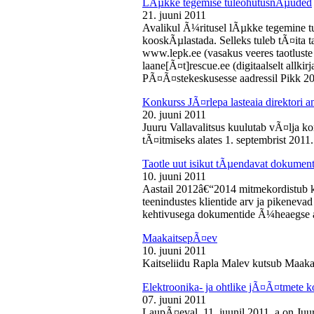
LÃµkke tegemise tuleohutusnÃµuded
21. juuni 2011
Avalikul Ã¼ritusel lÃµkke tegemine t
kooskÃµlastada. Selleks tuleb tÃ¤ita tao
www.lepk.ee (vasakus veeres taotluste a
laane[Ã¤t]rescue.ee (digitaalselt allk
PÃ¤Ã¤stekeskusesse aadressil Pikk 2
Konkurss JÃ¤rlepa lasteaia direktori a
20. juuni 2011
Juuru Vallavalitsus kuulutab vÃ¤lja ko
tÃ¤itmiseks alates 1. septembrist 2011.
Taotle uut isikut tÃµendavat dokumenti
10. juuni 2011
Aastail 2012â€“2014 mitmekordistub 
teenindustes klientide arv ja pikenevad
kehtivusega dokumentide Ã¼heaegse a
MaakaitsepÃ¤ev
10. juuni 2011
Kaitseliidu Rapla Malev kutsub Maakai
Elektroonika- ja ohtlike jÃ¤Ã¤tmete 
07. juuni 2011
LaupÃ¤eval, 11. juunil 2011. a on Juu