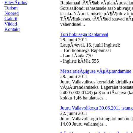
EttevÃµtlus
Raplamaal tÃ¶Ã¶tab vÃµlanÃµustajan
Turism
Sotsiaalfondi rahastusele saab abivaj
Noored
tasuta. NÃµustamisele pÃ¶Ã¶rduv inime
Galerii
TÃ¶Ã¶tukassas, tÃ¶Ã¶tud saavad nÃµ
Viidad
vahendusel...
Kontakt
Tori hobusega Raplamaal
28. juuni 2011
LaupÃ¤eval, 16. juulil Inglistel:
- Tori hobusega Raplamaal
- Lau kÃ¼la 770
- Ingliste kÃ¼la 555
Metsa raieÃµiguse vÃµÃµrandamine
28. juuni 2011
Juuru Vallavalitsus korraldab kirjali
vÃµÃµrandamiseks. Lageraiet teostata
24005:002:0149) ja Kodu tÃ¤nava (k
kokku 1,46 ha ulatuses...
Juuru Vallavolikogu 30.06.2011 istung
22. juuni 2011
Juuru Vallavolikogu istung toimub nelj
14.00 Juuru vallamajas...