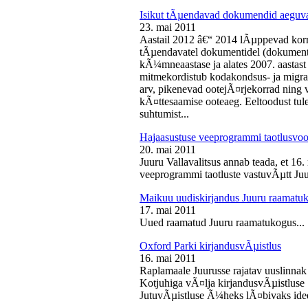
Isikut tÃµendavad dokumendid aeguv
23. mai 2011
Aastail 2012 â€“ 2014 lÃµppevad korra
tÃµendavatel dokumentidel (dokument),
kÃ¼mneaastase ja alates 2007. aastast 
mitmekordistub kodakondsus- ja migra
arv, pikenevad ootejÃ¤rjekorrad ning
kÃ¤ttesaamise ooteaeg. Eeltoodust tul
suhtumist...
Hajaasustuse veeprogrammi taotlusvoo
20. mai 2011
Juuru Vallavalitsus annab teada, et 16.
veeprogrammi taotluste vastuvÃµtt Juur
Maikuu uudiskirjandus Juuru raamatu
17. mai 2011
Uued raamatud Juuru raamatukogus...
Oxford Parki kirjandusvÃµistlus
16. mai 2011
Raplamaale Juurusse rajatav uuslinnak
Kotjuhiga vÃ¤lja kirjandusvÃµistluse 
JutuvÃµistluse Ã¼heks lÃ¤bivaks idee