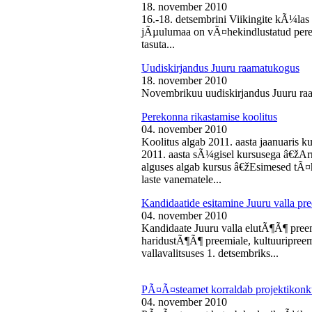
18. november 2010
16.-18. detsembrini Viikingite kÃ¼la
jÃµulumaa on vÃ¤hekindlustatud perede
tasuta...
Uudiskirjandus Juuru raamatukogus
18. november 2010
Novembrikuu uudiskirjandus Juuru ra
Perekonna rikastamise koolitus
04. november 2010
Koolitus algab 2011. aasta jaanuaris
2011. aasta sÃ¼gisel kursusega â€žAr
alguses algab kursus â€žEsimesed tÃ¤
laste vanematele...
Kandidaatide esitamine Juuru valla 
04. november 2010
Kandidaate Juuru valla elutÃ¶Ã¶ preem
haridustÃ¶Ã¶ preemiale, kultuuripreem
vallavalitsuses 1. detsembriks...
PÃ¤Ã¤steamet korraldab projektikonk
04. november 2010