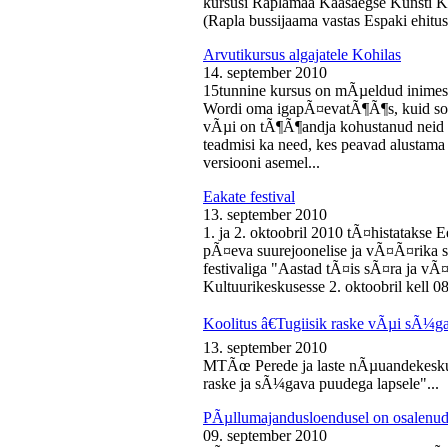
kursusi Raplamaa Kaasaegse Kunsti Ke
(Rapla bussijaama vastas Espaki ehitusp
Arvutikursus algajatele Kohilas
14. september 2010
15tunnine kursus on mÃµeldud inime
Wordi oma igapÃ¤evatÃ¶Ã¶s, kuid soo
vÃµi on tÃ¶Ã¶andja kohustanud neid s
teadmisi ka need, kes peavad alustam
versiooni asemel...
Eakate festival
13. september 2010
1. ja 2. oktoobril 2010 tÃ¤histatakse E
pÃ¤eva suurejoonelise ja vÃ¤Ã¤rika
festivaliga "Aastad tÃ¤is sÃ¤ra ja vÃ
Kultuurikeskusesse 2. oktoobril kell 08
Koolitus â€Tugiisik raske vÃµi sÃ¼ga
13. september 2010
MTÃœ Perede ja laste nÃµuandekeskus
raske ja sÃ¼gava puudega lapsele"...
PÃµllumajandusloendusel on osalenud
09. september 2010