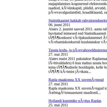
majapidamises kogunenud elektroonika-
raadiod, kÃ¼lmkapid, pliidid, arvutid,
pÃ¤evavalguslambid, kraadiklaasid, ra
Statistikaamet hakkab rahvaloendusek
06. juuni 2011
Alates 2. juunist saavad 2011. aasta r
huvitatud inimesed end Statistikaameti 
tÃ¶Ã¶konkursi vÃ¤ljakuulutamisel Ã
vÃ¤rbamiskonkursid kuulutatakse vÃ¤l
Tasuta kodu- ja pÃ¤evahoooldusteenus
27. mai 2011
Alates maist 2011 pakutakse Raplamaa
lÃ¤hivaldades) 6 kuu mahus tasuta hoo
tema tÃ¶Ã¶ealisele hooldajale, kelle 
tÃ¶Ã¶l kÃ¤imist jÃ¤tkata...
Rapla maakonna XX suvemÃ¤ngud
27. mai 2011
Rapla maakonna XX suvemÃ¤ngud toi
ÃœhisgÃ¼mnaasiumi staadionil...
Hollandi kunstnike nÃ¤itus Raplas
25. mai 2011