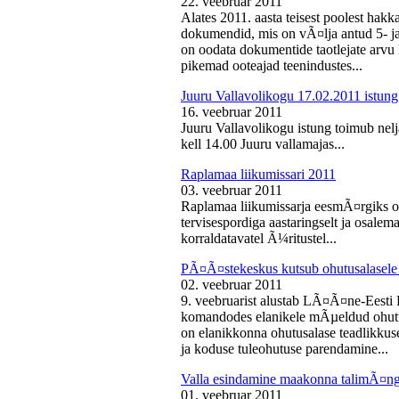
22. veebruar 2011
Alates 2011. aasta teisest poolest ha
dokumendid, mis on vÃ¤lja antud 5- ja 
on oodata dokumentide taotlejate arv
pikemad ooteajad teenindustes...
Juuru Vallavolikogu 17.02.2011 istung
16. veebruar 2011
Juuru Vallavolikogu istung toimub nelj
kell 14.00 Juuru vallamajas...
Raplamaa liikumissari 2011
03. veebruar 2011
Raplamaa liikumissarja eesmÃ¤rgiks on
tervisespordiga aastaringselt ja osale
korraldatavatel Ã¼ritustel...
PÃ¤Ã¤stekeskus kutsub ohutusalasele 
02. veebruar 2011
9. veebruarist alustab LÃ¤Ã¤ne-Eest
komandodes elanikele mÃµeldud ohutus
on elanikkonna ohutusalase teadlikkus
ja koduse tuleohutuse parendamine...
Valla esindamine maakonna talimÃ¤n
01. veebruar 2011