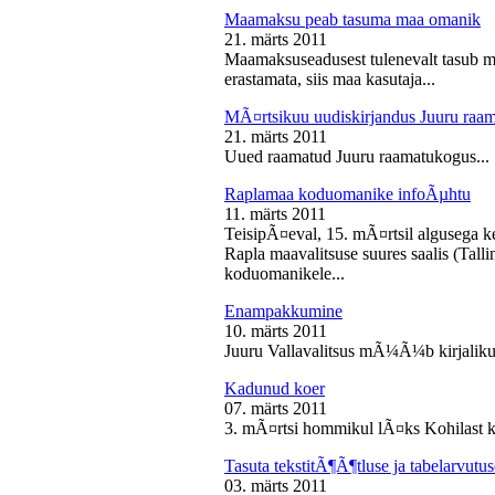
Maamaksu peab tasuma maa omanik
21. märts 2011
Maamaksuseadusest tulenevalt tasub 
erastamata, siis maa kasutaja...
MÃ¤rtsikuu uudiskirjandus Juuru raa
21. märts 2011
Uued raamatud Juuru raamatukogus...
Raplamaa koduomanike infoÃµhtu
11. märts 2011
TeisipÃ¤eval, 15. mÃ¤rtsil algusega k
Rapla maavalitsuse suures saalis (Tal
koduomanikele...
Enampakkumine
10. märts 2011
Juuru Vallavalitsus mÃ¼Ã¼b kirjaliku
Kadunud koer
07. märts 2011
3. mÃ¤rtsi hommikul lÃ¤ks Kohilast k
Tasuta tekstitÃ¶Ã¶tluse ja tabelarvu
03. märts 2011