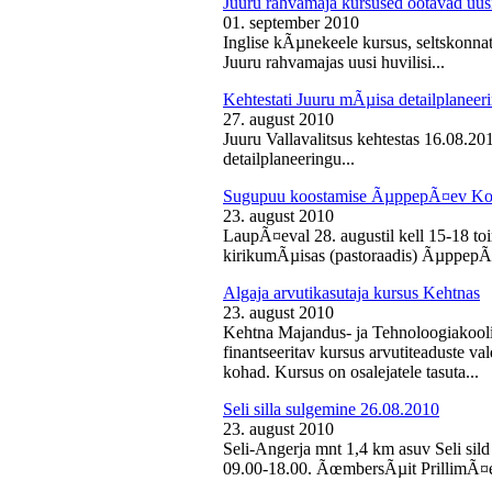
Juuru rahvamaja kursused ootavad uusi
01. september 2010
Inglise kÃµnekeele kursus, seltskonn
Juuru rahvamajas uusi huvilisi...
Kehtestati Juuru mÃµisa detailplaneer
27. august 2010
Juuru Vallavalitsus kehtestas 16.08.2
detailplaneeringu...
Sugupuu koostamise ÃµppepÃ¤ev Ko
23. august 2010
LaupÃ¤eval 28. augustil kell 15-18 
kirikumÃµisas (pastoraadis) ÃµppepÃ
Algaja arvutikasutaja kursus Kehtnas
23. august 2010
Kehtna Majandus- ja Tehnoloogiakooli
finantseeritav kursus arvutiteaduste 
kohad. Kursus on osalejatele tasuta...
Seli silla sulgemine 26.08.2010
23. august 2010
Seli-Angerja mnt 1,4 km asuv Seli sild
09.00-18.00. ÃœmbersÃµit PrillimÃ¤e