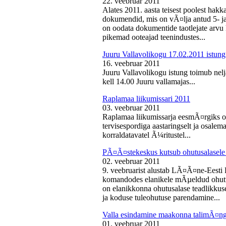
22. veebruar 2011
Alates 2011. aasta teisest poolest ha
dokumendid, mis on vÃ¤lja antud 5- ja 
on oodata dokumentide taotlejate arv
pikemad ooteajad teenindustes...
Juuru Vallavolikogu 17.02.2011 istung
16. veebruar 2011
Juuru Vallavolikogu istung toimub nelj
kell 14.00 Juuru vallamajas...
Raplamaa liikumissari 2011
03. veebruar 2011
Raplamaa liikumissarja eesmÃ¤rgiks on
tervisespordiga aastaringselt ja osale
korraldatavatel Ã¼ritustel...
PÃ¤Ã¤stekeskus kutsub ohutusalasele 
02. veebruar 2011
9. veebruarist alustab LÃ¤Ã¤ne-Eest
komandodes elanikele mÃµeldud ohutus
on elanikkonna ohutusalase teadlikkus
ja koduse tuleohutuse parendamine...
Valla esindamine maakonna talimÃ¤n
01. veebruar 2011