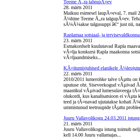
Teeme Ã„ra talgupÃ¤ev
28. märts 2011
Maikuu esimesel laupÃ¤eval, 7. mail 
Ã¼hine Teeme Ã„ra talgupÃ¤ev. Teha
sÃ¼Ã¼akse talgusuppi â€“ just nii, na
Raplamaa sotsiaal- ja tervisevaldkonn
23. märts 2011
Esmakordselt kuulutavad Rapla maav
vÃ¤lja konkursi Rapla maakonna sotsia
vÃ¤ljaandmiseks...
KÃ¤itumisjuhised elanikele Ã¼leujutu
22. märts 2011
2010/2011 lumerohke talve tÃµttu on k
uputuse oht. Siseveekogud vÃµivad Ã
maastikul vÃµivad lumesulaveega tÃ¤i
olukordi, kus kanalisatsioon ei vÃµta 
teed ja tÃ¤navad ujutatakse kohati Ã¼
ummistunud teetruupide tÃµttu proble
Juuru Vallavolikogu 24.03.2011 istung
21. märts 2011
Juuru Vallavolikogu istung toimub nel
kell 14.00 Juuru vallamajas...