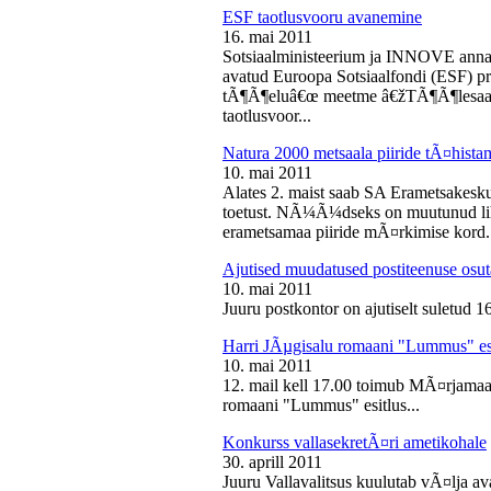
ESF taotlusvooru avanemine
16. mai 2011
Sotsiaalministeerium ja INNOVE annava
avatud Euroopa Sotsiaalfondi (ESF) pri
tÃ¶Ã¶eluâ€œ meetme â€žTÃ¶Ã¶lesaam
taotlusvoor...
Natura 2000 metsaala piiride tÃ¤hist
10. mai 2011
Alates 2. maist saab SA Erametsakesk
toetust. NÃ¼Ã¼dseks on muutunud liht
erametsamaa piiride mÃ¤rkimise kord.
Ajutised muudatused postiteenuse osut
10. mai 2011
Juuru postkontor on ajutiselt suletud 1
Harri JÃµgisalu romaani "Lummus" es
10. mai 2011
12. mail kell 17.00 toimub MÃ¤rjamaa 
romaani "Lummus" esitlus...
Konkurss vallasekretÃ¤ri ametikohale
30. aprill 2011
Juuru Vallavalitsus kuulutab vÃ¤lja av