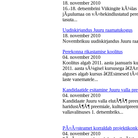
18. november 2010
16.-18. detsembrini Viikingite kÃ¼la
jÃµulumaa on vÃ¤hekindlustatud perede
tasuta...
Uudiskirjandus Juuru raamatukogus
18. november 2010
Novembrikuu uudiskirjandus Juuru ra
Perekonna rikastamise koolitus
04. november 2010
Koolitus algab 2011. aasta jaanuaris
2011. aasta sÃ¼gisel kursusega â€žAr
alguses algab kursus â€žEsimesed tÃ¤
laste vanematele...
Kandidaatide esitamine Juuru valla 
04. november 2010
Kandidaate Juuru valla elutÃ¶Ã¶ preem
haridustÃ¶Ã¶ preemiale, kultuuripreem
vallavalitsuses 1. detsembriks...
PÃ¤Ã¤steamet korraldab projektikonk
04. november 2010