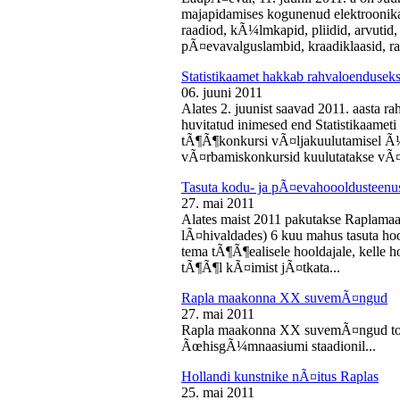
majapidamises kogunenud elektroonika-
raadiod, kÃ¼lmkapid, pliidid, arvutid,
pÃ¤evavalguslambid, kraadiklaasid, ra
Statistikaamet hakkab rahvaloendusek
06. juuni 2011
Alates 2. juunist saavad 2011. aasta r
huvitatud inimesed end Statistikaameti 
tÃ¶Ã¶konkursi vÃ¤ljakuulutamisel Ã
vÃ¤rbamiskonkursid kuulutatakse vÃ¤l
Tasuta kodu- ja pÃ¤evahoooldusteenus
27. mai 2011
Alates maist 2011 pakutakse Raplamaa
lÃ¤hivaldades) 6 kuu mahus tasuta hoo
tema tÃ¶Ã¶ealisele hooldajale, kelle 
tÃ¶Ã¶l kÃ¤imist jÃ¤tkata...
Rapla maakonna XX suvemÃ¤ngud
27. mai 2011
Rapla maakonna XX suvemÃ¤ngud toi
ÃœhisgÃ¼mnaasiumi staadionil...
Hollandi kunstnike nÃ¤itus Raplas
25. mai 2011