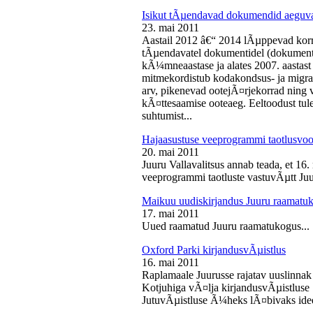
Isikut tÃµendavad dokumendid aeguv
23. mai 2011
Aastail 2012 â€“ 2014 lÃµppevad korra
tÃµendavatel dokumentidel (dokument),
kÃ¼mneaastase ja alates 2007. aastast 
mitmekordistub kodakondsus- ja migra
arv, pikenevad ootejÃ¤rjekorrad ning
kÃ¤ttesaamise ooteaeg. Eeltoodust tul
suhtumist...
Hajaasustuse veeprogrammi taotlusvoo
20. mai 2011
Juuru Vallavalitsus annab teada, et 16.
veeprogrammi taotluste vastuvÃµtt Juur
Maikuu uudiskirjandus Juuru raamatu
17. mai 2011
Uued raamatud Juuru raamatukogus...
Oxford Parki kirjandusvÃµistlus
16. mai 2011
Raplamaale Juurusse rajatav uuslinnak
Kotjuhiga vÃ¤lja kirjandusvÃµistluse 
JutuvÃµistluse Ã¼heks lÃ¤bivaks idee