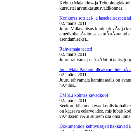
Kehtna Majandus- ja Tehnoloogiakool k
kursustel arvutikasutusvaldkonnas...
Konkurss sotsiaal- ja lastekaitsespetsia
02. märts 2011
Juuru Vallavalitsus kuulutab vÃ¤lja konk
ametikoha tÃ¤itmiseks mÃ¤Ã¤ratud aja
asendamiseks)...
Rahvamaja teated
02. märts 2011
Juuru rahvamajas: 5-rÃ¼tmi tants, joog
Inna-Maia Paikeni lilleakvarellide nÃ¤
02. märts 2011
Juuru rahvamaja kaminasaalis on avatud
nÃ¤itus...
EMSLi kolmas kevadkool
02. märts 2011
Seekord kiikame kevadkoolis kohalike
on kaasava eelarve idee, mis lubab koda
vÃ¤iksem vÃµi suurem osa oma linna v
Dokumentide kehtivusajad hakkavad