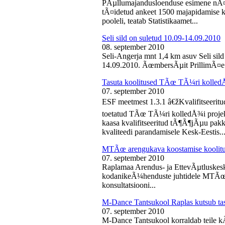
PÃµllumajandusloenduse esimene nÃ¤d
tÃ¤idetud ankeet 1500 majapidamise k
pooleli, teatab Statistikaamet...
Seli sild on suletud 10.09-14.09.2010
08. september 2010
Seli-Angerja mnt 1,4 km asuv Seli sil
14.09.2010. ÃœmbersÃµit PrillimÃ¤e 
Tasuta koolitused TÃœ TÃ¼ri kolled
07. september 2010
ESF meetmest 1.3.1 â€žKvalifitseeri
toetatud TÃœ TÃ¼ri kolledÅ¾i projek
kaasa kvalifitseeritud tÃ¶Ã¶jÃµu pak
kvaliteedi parandamisele Kesk-Eestis..
MTÃœ arengukava koostamise koolit
07. september 2010
Raplamaa Arendus- ja EttevÃµtluskes
kodanikeÃ¼henduste juhtidele MTÃœ a
konsultatsiooni...
M-Dance Tantsukool Raplas kutsub ta
07. september 2010
M-Dance Tantsukool korraldab teile kÃµ