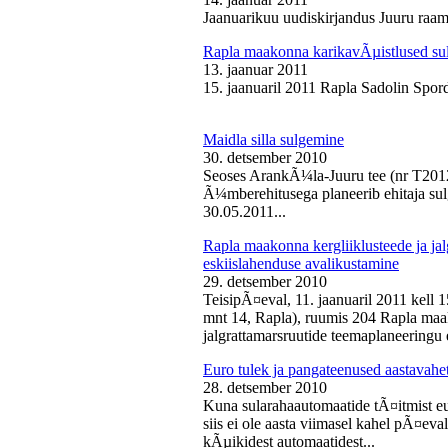
Jaanuarikuu uudiskirjandus Juuru raam
Rapla maakonna karikavÃµistlused sul
13. jaanuar 2011
15. jaanuaril 2011 Rapla Sadolin Spord
Maidla silla sulgemine
30. detsember 2010
Seoses ArankÃ¼la-Juuru tee (nr T2012
Ã¼mberehitusega planeerib ehitaja sul
30.05.2011...
Rapla maakonna kergliiklusteede ja ja
eskiislahenduse avalikustamine
29. detsember 2010
TeisipÃ¤eval, 11. jaanuaril 2011 kell 
mnt 14, Rapla), ruumis 204 Rapla maak
jalgrattamarsruutide teemaplaneeringu e
Euro tulek ja pangateenused aastavahe
28. detsember 2010
Kuna sularahaautomaatide tÃ¤itmist eu
siis ei ole aasta viimasel kahel pÃ¤ev
kÃµikidest automaatidest...