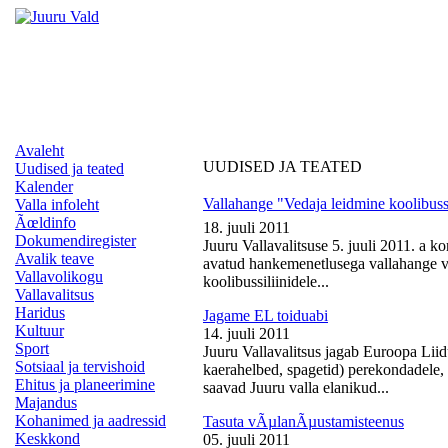
Avaleht
UUDISED JA TEATED
Uudised ja teated
Kalender
Vallahange "Vedaja leidmine koolibussi
Valla infoleht
Ãœldinfo
18. juuli 2011
Dokumendiregister
Juuru Vallavalitsuse 5. juuli 2011. a k
Avalik teave
avatud hankemenetlusega vallahange ve
Vallavolikogu
koolibussiliinidele...
Vallavalitsus
Haridus
Jagame EL toiduabi
Kultuur
14. juuli 2011
Sport
Juuru Vallavalitsus jagab Euroopa Liid
Sotsiaal ja tervishoid
kaerahelbed, spagetid) perekondadele, 
Ehitus ja planeerimine
saavad Juuru valla elanikud...
Majandus
Kohanimed ja aadressid
Tasuta vÃµlanÃµustamisteenus
Keskkond
05. juuli 2011