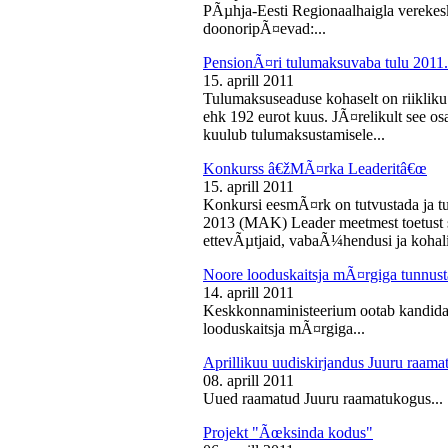
PÃµhja-Eesti Regionaalhaigla vereke
doonoripÃ¤evad:...
PensionÃ¤ri tulumaksuvaba tulu 2011. 
15. aprill 2011
Tulumaksuseaduse kohaselt on riikliku
ehk 192 eurot kuus. JÃ¤relikult see os
kuulub tulumaksustamisele...
Konkurss â€žMÃ¤rka Leaderitâ€œ
15. aprill 2011
Konkursi eesmÃ¤rk on tutvustada ja t
2013 (MAK) Leader meetmest toetust s
ettevÃµtjaid, vabaÃ¼hendusi ja kohali
Noore looduskaitsja mÃ¤rgiga tunnus
14. aprill 2011
Keskkonnaministeerium ootab kandidaa
looduskaitsja mÃ¤rgiga...
Aprillikuu uudiskirjandus Juuru raam
08. aprill 2011
Uued raamatud Juuru raamatukogus...
Projekt "Ãœksinda kodus"