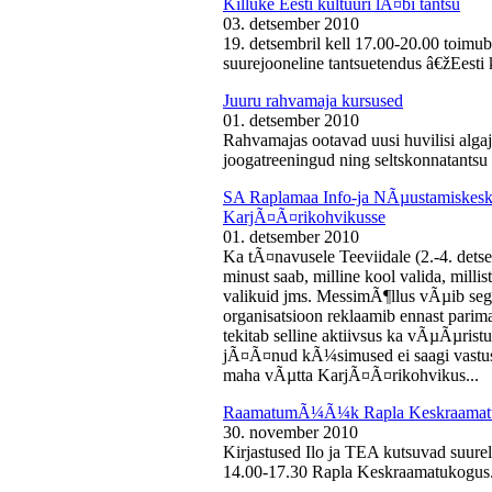
Killuke Eesti kultuuri lÃ¤bi tantsu
03. detsember 2010
19. detsembril kell 17.00-20.00 toimu
suurejooneline tantsuetendus â€žEesti 
Juuru rahvamaja kursused
01. detsember 2010
Rahvamajas ootavad uusi huvilisi algaj
joogatreeningud ning seltskonnatantsu 
SA Raplamaa Info-ja NÃµustamiskesku
KarjÃ¤Ã¤rikohvikusse
01. detsember 2010
Ka tÃ¤navusele Teeviidale (2.-4. det
minust saab, milline kool valida, milli
valikuid jms. MessimÃ¶llus vÃµib sega
organisatsioon reklaamib ennast parima
tekitab selline aktiivsus ka vÃµÃµris
jÃ¤Ã¤nud kÃ¼simused ei saagi vastust
maha vÃµtta KarjÃ¤Ã¤rikohvikus...
RaamatumÃ¼Ã¼k Rapla Keskraamat
30. november 2010
Kirjastused Ilo ja TEA kutsuvad suur
14.00-17.30 Rapla Keskraamatukogus.