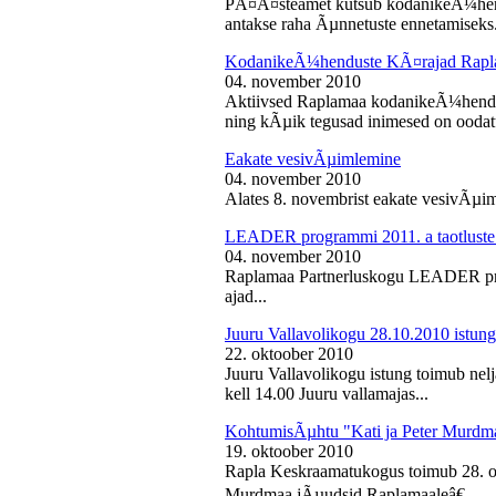
PÃ¤Ã¤steamet kutsub kodanikeÃ¼hendu
antakse raha Ãµnnetuste ennetamiseks.
KodanikeÃ¼henduste KÃ¤rajad Rapl
04. november 2010
Aktiivsed Raplamaa kodanikeÃ¼hendust
ning kÃµik tegusad inimesed on ooda
Eakate vesivÃµimlemine
04. november 2010
Alates 8. novembrist eakate vesivÃµiml
LEADER programmi 2011. a taotluste
04. november 2010
Raplamaa Partnerluskogu LEADER pro
ajad...
Juuru Vallavolikogu 28.10.2010 istung
22. oktoober 2010
Juuru Vallavolikogu istung toimub nel
kell 14.00 Juuru vallamajas...
KohtumisÃµhtu "Kati ja Peter Murdm
19. oktoober 2010
Rapla Keskraamatukogus toimub 28. o
Murdmaa jÃµudsid Raplamaaleâ€...