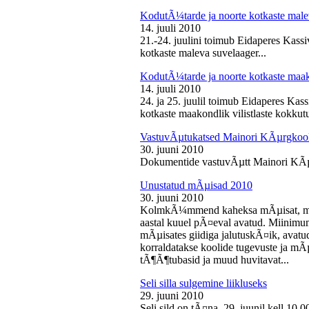
KodutÃ¼tarde ja noorte kotkaste male
14. juuli 2010
21.-24. juulini toimub Eidaperes Kas
kotkaste maleva suvelaager...
KodutÃ¼tarde ja noorte kotkaste maako
14. juuli 2010
24. ja 25. juulil toimub Eidaperes Ka
kotkaste maakondlik vilistlaste kokkutu
VastuvÃµtukatsed Mainori KÃµrgkool
30. juuni 2010
Dokumentide vastuvÃµtt Mainori KÃµ
Unustatud mÃµisad 2010
30. juuni 2010
KolmkÃ¼mmend kaheksa mÃµisat, mille
aastal kuuel pÃ¤eval avatud. Miinimu
mÃµisates giidiga jalutuskÃ¤ik, avatu
korraldatakse koolide tugevuste ja mÃ
tÃ¶Ã¶tubasid ja muud huvitavat...
Seli silla sulgemine liikluseks
29. juuni 2010
Seli sild on tÃ¤na, 29. juunil kell 10.0