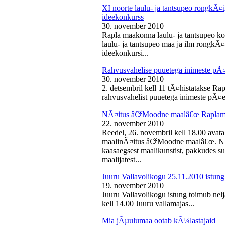
XI noorte laulu- ja tantsupeo rongkÃ
ideekonkurss
30. november 2010
Rapla maakonna laulu- ja tantsupeo ko
laulu- ja tantsupeo maa ja ilm rongk
ideekonkursi...
Rahvusvahelise puuetega inimeste pÃ
30. november 2010
2. detsembril kell 11 tÃ¤histatakse Ra
rahvusvahelist puuetega inimeste pÃ¤e
NÃ¤itus â€žMoodne maalâ€œ Raplama
22. november 2010
Reedel, 26. novembril kell 18.00 ava
maalinÃ¤itus â€žMoodne maalâ€œ. NÃ¤
kaasaegsest maalikunstist, pakkudes sub
maalijatest...
Juuru Vallavolikogu 25.11.2010 istung
19. november 2010
Juuru Vallavolikogu istung toimub nel
kell 14.00 Juuru vallamajas...
Mia jÃµulumaa ootab kÃ¼lastajaid