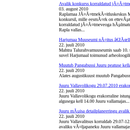
Avalik konkurss korraldatud jÃ¤Ã¤tm
03. august 2010
Raplamaa JÃ¤Ã¤tmekÃ¤itluskeskus M
konkursil, mille eesmÃ¤rk on ettevÃµ
korraldatud jÃ¤Ã¤tmeveoga hÃµlmatu
Rapla vallas...
Harjumaa Muuseumi nÃ¤itus â€žÃœll
22. juuli 2010
Mahtra Talurahvamuuseumis saab 10. s
suvel Harjumaal toimunud arheoloogilis
Muutub Pangabussi Juuru peatuse kell
22. juuli 2010
Alates augustikuust muutub Pangabussi
Juuru Vallavolikogu 29.07.2010 erakor
22. juuli 2010
Juuru Vallavolikogu erakorraline istun
algusega kell 14.00 Juuru vallamajas...
Juuru mÃµisa detailplaneeringu avali
22. juuli 2010
Juuru Vallavalitsus korraldab 29.07-1
avaliku vÃ¤ljapaneku Juuru vallamajas