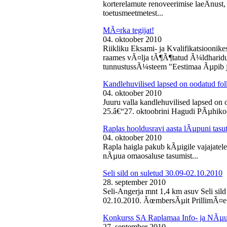
korterelamute renoveerimise laeÂ­nust,
toetusmeetmetest...
MÃ¤rka tegijat!
04. oktoober 2010
Riikliku Eksami- ja Kvalifikatsiooni
raames vÃ¤lja tÃ¶Ã¶tatud Ã¼ldharidus
tunnustussÃ¼steem "Eestimaa Ãµpib j
Kandlehuvilised lapsed on oodatud fo
04. oktoober 2010
Juuru valla kandlehuvilised lapsed on
25.â€“27. oktoobrini Hagudi PÃµhikool
Raplas hooldusravi aasta lÃµpuni tasu
04. oktoober 2010
Rapla haigla pakub kÃµigile vajajatel
nÃµua omaosaluse tasumist...
Seli sild on suletud 30.09-02.10.2010
28. september 2010
Seli-Angerja mnt 1,4 km asuv Seli sil
02.10.2010. ÃœmbersÃµit PrillimÃ¤e 
Konkurss SA Raplamaa Info- ja NÃµus
27. september 2010