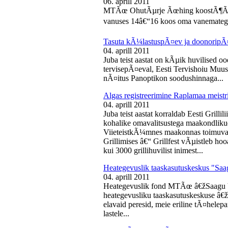
06. aprill 2011
MTÃœ OhutÃµrje Ãœhing koostÃ¶Ã¶s
vanuses 14â€“16 koos oma vanematega
Tasuta kÃ¼lastuspÃ¤ev ja doonoripÃ
04. aprill 2011
Juba teist aastat on kÃµik huvilised oo
tervisepÃ¤eval, Eesti Tervishoiu Muu
nÃ¤itus Panoptikon soodushinnaga...
Algas registreerimine Raplamaa meistri
04. aprill 2011
Juba teist aastat korraldab Eesti Gril
kohalike omavalitsustega maakondliku
ViieteistkÃ¼mnes maakonnas toimuval 
Grillimises â€“ Grillfest vÃµistleb h
kui 3000 grillihuvilist inimest...
Heategevuslik taaskasutuskeskus "Saa
04. aprill 2011
Heategevuslik fond MTÃœ â€žSaagu 
heategevusliku taaskasutuskeskuse â
elavaid peresid, meie eriline tÃ¤helep
lastele...