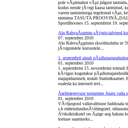
pole vÃµimalust vÃµi julgust tantsida,
kodus nende jÃ¤rgi kaasa tantsinud, kel
varem tantsimisega tegelenud vÃµi, k
tantsima TASUTA PROOVINÃ„DALA! 
Spordihoones 15. septembrist 19. septe
Alu RahvaÃµpistu sÃ¼gis-talvised ko
07. september 2010
Alu RahvaÃµpistus (koolitusluba nr 
jÃ¤rgmistele kursustele...
1. septembril algab pÃµllumajanduslo
01. september 2010
1. septembrist 15. novembrini toimub 
kÃ¤igus kogutakse pÃµllumajandusliku
majapidamiselt, teatab Statistikaamet
osaleda ka interneti teel...
Ãœhistegevuse toetamine Juuru valla e
01. september 2010
VÃ¤ljaspool vallavalitsuse haldusala te
s.h mittetulundusÃ¼hingutel, sihtasutus
Ã¼ksikisikutel on Ãµige aeg hakata ko
toetuse saamiseks...