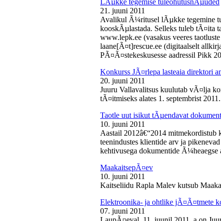
LÃµkke tegemise tuleohutusnÃµuded
21. juuni 2011
Avalikul Ã¼ritusel lÃµkke tegemine t
kooskÃµlastada. Selleks tuleb tÃ¤ita tao
www.lepk.ee (vasakus veeres taotluste a
laane[Ã¤t]rescue.ee (digitaalselt allk
PÃ¤Ã¤stekeskusesse aadressil Pikk 2
Konkurss JÃ¤rlepa lasteaia direktori a
20. juuni 2011
Juuru Vallavalitsus kuulutab vÃ¤lja ko
tÃ¤itmiseks alates 1. septembrist 2011.
Taotle uut isikut tÃµendavat dokumenti
10. juuni 2011
Aastail 2012â€“2014 mitmekordistub 
teenindustes klientide arv ja pikenevad
kehtivusega dokumentide Ã¼heaegse a
MaakaitsepÃ¤ev
10. juuni 2011
Kaitseliidu Rapla Malev kutsub Maakai
Elektroonika- ja ohtlike jÃ¤Ã¤tmete 
07. juuni 2011
LaupÃ¤eval, 11. juunil 2011. a on Juu