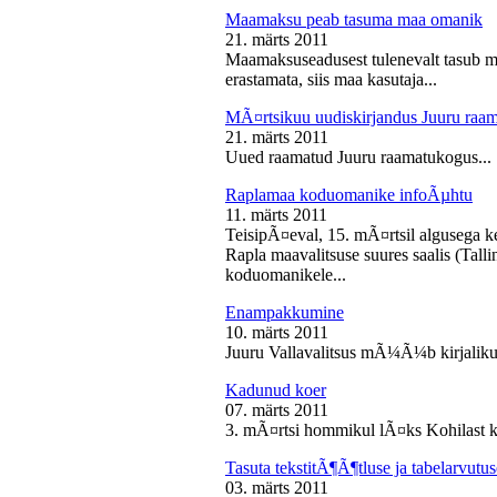
Maamaksu peab tasuma maa omanik
21. märts 2011
Maamaksuseadusest tulenevalt tasub 
erastamata, siis maa kasutaja...
MÃ¤rtsikuu uudiskirjandus Juuru raa
21. märts 2011
Uued raamatud Juuru raamatukogus...
Raplamaa koduomanike infoÃµhtu
11. märts 2011
TeisipÃ¤eval, 15. mÃ¤rtsil algusega k
Rapla maavalitsuse suures saalis (Tal
koduomanikele...
Enampakkumine
10. märts 2011
Juuru Vallavalitsus mÃ¼Ã¼b kirjaliku
Kadunud koer
07. märts 2011
3. mÃ¤rtsi hommikul lÃ¤ks Kohilast k
Tasuta tekstitÃ¶Ã¶tluse ja tabelarvu
03. märts 2011