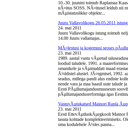
10.-30. juunini toimub Raplamaa Kaas
nÃ¤itus SOSS. NÃ¤itusel leidub nii ma
mÃµistatuslikke objekte...
Juuru Vallavolikogu 26.05.2011 istung
24. mai 2011
Juuru Vallavolikogu istung toimub nelj
14.00 Juuru vallamajas...
MÃ¤lestusi ja kogemusi seoses pÃµll
23. mai 2011
1989. aastal vastu vÃµetud taluseaduse
loodud taludele. 1991. a maareformise
omanikele ja vÃµimaldati maad erasta
Ã¼ldistel alustel. JÃ¤rgmisel, 1992. 
seadus, millega pandi alus endiste kolle
nende vara ja maa baasil uute talude 
Eesti PÃµllumajandusmuuseum soovib 
pÃµllumajandusreformiga igas Eestima
VastuvÃµtukatsed Mainori Rapla Ãµpp
23. mai 2011
Eesti EttevÃµtluskÃµrgkooli Mainor 
tasuta kohtade komplekteerimiseks. Ol
oma kodulehele Ã¼les panna...