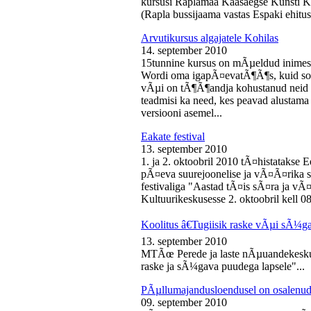
kursusi Raplamaa Kaasaegse Kunsti Ke
(Rapla bussijaama vastas Espaki ehitusp
Arvutikursus algajatele Kohilas
14. september 2010
15tunnine kursus on mÃµeldud inime
Wordi oma igapÃ¤evatÃ¶Ã¶s, kuid soo
vÃµi on tÃ¶Ã¶andja kohustanud neid s
teadmisi ka need, kes peavad alustam
versiooni asemel...
Eakate festival
13. september 2010
1. ja 2. oktoobril 2010 tÃ¤histatakse E
pÃ¤eva suurejoonelise ja vÃ¤Ã¤rika
festivaliga "Aastad tÃ¤is sÃ¤ra ja vÃ
Kultuurikeskusesse 2. oktoobril kell 08
Koolitus â€Tugiisik raske vÃµi sÃ¼ga
13. september 2010
MTÃœ Perede ja laste nÃµuandekeskus
raske ja sÃ¼gava puudega lapsele"...
PÃµllumajandusloendusel on osalenud
09. september 2010