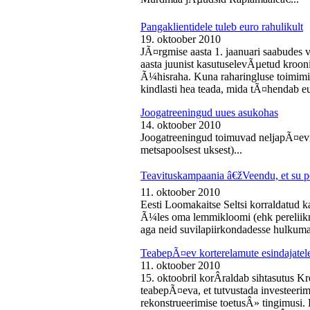
Pangaklientidele tuleb euro rahulikult
19. oktoober 2010
JÃ¤rgmise aasta 1. jaanuari saabudes 
aasta juunist kasutuselevÃµetud kroon
Ã¼hisraha. Kuna raharingluse toimimise
kindlasti hea teada, mida tÃ¤hendab e
Joogatreeningud uues asukohas
14. oktoober 2010
Joogatreeningud toimuvad neljapÃ¤evit
metsapoolsest uksest)...
Teavituskampaania â€žVeendu, et su pe
11. oktoober 2010
Eesti Loomakaitse Seltsi korraldatud
Ã¼les oma lemmikloomi (ehk pereliikm
aga neid suvilapiirkondadesse hulkuma
TeabepÃ¤ev korterelamute esindajatel
11. oktoober 2010
15. oktoobril korÂ­raldab sihtasutus K
teabepÃ¤eva, et tutvustada investeer
rekonstrueerimise toetusÂ» tingimusi