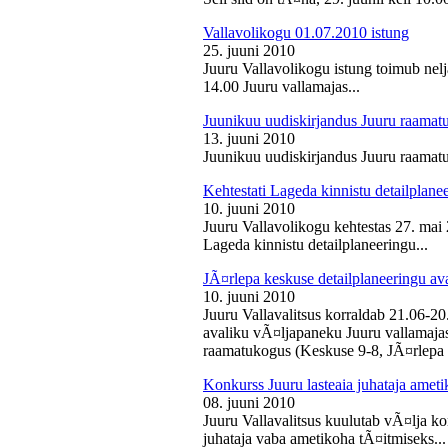
Vallavolikogu 01.07.2010 istung
25. juuni 2010
Juuru Vallavolikogu istung toimub nelj
14.00 Juuru vallamajas...
Juunikuu uudiskirjandus Juuru raamat
13. juuni 2010
Juunikuu uudiskirjandus Juuru raamatu
Kehtestati Lageda kinnistu detailplane
10. juuni 2010
Juuru Vallavolikogu kehtestas 27. ma
Lageda kinnistu detailplaneeringu...
JÃ¤rlepa keskuse detailplaneeringu av
10. juuni 2010
Juuru Vallavalitsus korraldab 21.06-2
avaliku vÃ¤ljapaneku Juuru vallamajas 
raamatukogus (Keskuse 9-8, JÃ¤rlepa 
Konkurss Juuru lasteaia juhataja ameti
08. juuni 2010
Juuru Vallavalitsus kuulutab vÃ¤lja ko
juhataja vaba ametikoha tÃ¤itmiseks...