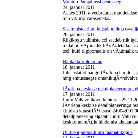
Muutub Pangabussi peatusaeg
24. jaanuar 2011
Alates 2011. a veebruarist muudetakse
min vÃµrra varasemaks...
Siseministeerium kutsub tellima e-valij
20. jaanuar 2011
Riigikogu valimiste eel saadab riik iga
millal on vÃµimalik hÃ¤Ã¤letada. Tava
teel, kuid riigiportaalis on vÃµimalik te
Hanke korraldamine
18. jaanuar 2011
Lihtsustatud hange JÃ¤rlepa haridus- j
ning ehituseaegse omanikujÃ¤relvalve t
JÃ¤rlepa keskuse detailplaneeringu ke
17. jaanuar 2011
Juuru Vallavolikogu kehtestas 25.11.
JÃ¤rlepa keskuse detailplaneeringu os
kinnistu katastriÃ¼ksuse 24004:001:
detailplaneering algatati Juuru Vallav
keskkonnamÃµju hindamist algatamata
Uudiskirjandus Juuru raamatukogus
14. jaanuar 2011