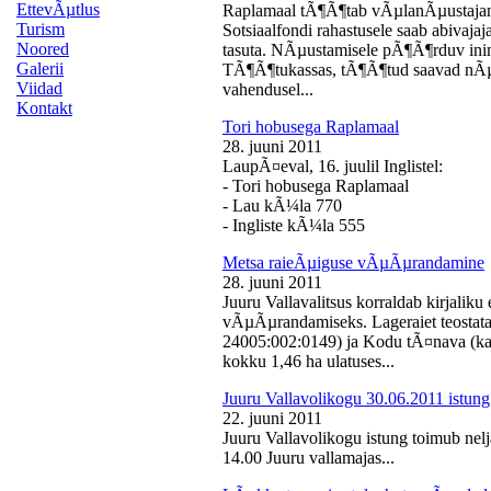
EttevÃµtlus
Raplamaal tÃ¶Ã¶tab vÃµlanÃµustajan
Turism
Sotsiaalfondi rahastusele saab abivaj
Noored
tasuta. NÃµustamisele pÃ¶Ã¶rduv inime
Galerii
TÃ¶Ã¶tukassas, tÃ¶Ã¶tud saavad nÃµ
Viidad
vahendusel...
Kontakt
Tori hobusega Raplamaal
28. juuni 2011
LaupÃ¤eval, 16. juulil Inglistel:
- Tori hobusega Raplamaal
- Lau kÃ¼la 770
- Ingliste kÃ¼la 555
Metsa raieÃµiguse vÃµÃµrandamine
28. juuni 2011
Juuru Vallavalitsus korraldab kirjali
vÃµÃµrandamiseks. Lageraiet teostata
24005:002:0149) ja Kodu tÃ¤nava (k
kokku 1,46 ha ulatuses...
Juuru Vallavolikogu 30.06.2011 istung
22. juuni 2011
Juuru Vallavolikogu istung toimub nelj
14.00 Juuru vallamajas...