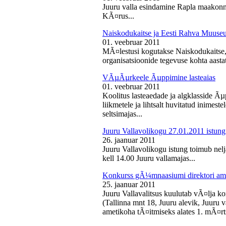
Juuru valla esindamine Rapla maakon
KÃ¤rus...
Naiskodukaitse ja Eesti Rahva Muus
01. veebruar 2011
MÃ¤lestusi kogutakse Naiskodukaitse
organisatsioonide tegevuse kohta aasta
VÃµÃµrkeele Ãµppimine lasteaias
01. veebruar 2011
Koolitus lasteaedade ja algklasside Ãµp
liikmetele ja lihtsalt huvitatud inimest
seltsimajas...
Juuru Vallavolikogu 27.01.2011 istung
26. jaanuar 2011
Juuru Vallavolikogu istung toimub nelj
kell 14.00 Juuru vallamajas...
Konkurss gÃ¼mnaasiumi direktori am
25. jaanuar 2011
Juuru Vallavalitsus kuulutab vÃ¤lja 
(Tallinna mnt 18, Juuru alevik, Juu
ametikoha tÃ¤itmiseks alates 1. mÃ¤rts