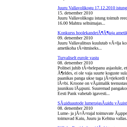
Juuru Vallavolikogu 17.12.2010 istung
15. detsember 2010
Juuru Vallavolikogu istung toimub reed
16.00 Mahtra seltsimajas...
Konkurss hoolekandetÃ¶Ã¶taja ameti
09. detsember 2010
Juuru Vallavalitsus kuulutab vÃ¤lja 
ametikoha tÃ¤itmiseks...
Turvaliselt eurole vastu
08. detsember 2010
Politsei juhib tÃ¤helepanu asjaolule, et
Ã¶eldes, ei ole vaja suurte koguste sul
paanikas panga ukse taga jÃ¤rjekord
lÃ¤bi. Kroone on vÃµimalik teenustas
juunikuu lÃµpuni. Suuremad pangakont
Eesti Pank vahetab igavesti...
SÃµiduautode lumerajasÃµidu vÃµist
08. detsember 2010
Lume- ja jÃ¤Ã¤rajal toimuvate Ãµppe
toimuvad Kaiu, Juuru ja Kehtna vallas.