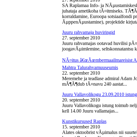
SA Raplamaa Info- ja NÃµustamiskesk
juhataja ametikoha tÃ¤itmiseks. TÃ¶Ã
korraldamine, Euroopa sotsiaalfondi p
ÃµppenÃµustamine), projektide kirjuta
Juuru rahvamaja huviringid
27. september 2010
Juuru rahvamajas ootavad huvilisi pÃ¤r
joogavÃµimlemine, seltskonnatantsu ku
NÃ¤itus â€œÃœmbermaailmareisist Ada
Mahtra Talurahvamuuseumis
22. september 2010
Meremehe ja teadlase admiral Adam J
mÃ¶Ã¶dub tÃ¤navu 240 aastat...
Juuru Vallavolikogu 23.09.2010 istung
20. september 2010
Juuru Vallavolikogu istung toimub nel
kell 14.00 Juuru vallamajas...
Kunstikursused Raplas
15. september 2010
Alates oktoobrist vÃµimalus nii suurte