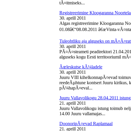
tÃ¤itmiseks...
Registreerimine Kloogaranna Noortela
30. aprill 2011
Algas registreerimine Kloogaranna Noo
01.08â€“08.08.2011 â€œVinta-vÃ¤ntaâ€
Tuleohtliku aja alguseks on mÃ¤Ã¤ra
30. aprill 2011
PÃ¤Ã¤steameti peadirektori 21.04.2011
alguseks kogu Eesti territooriumil mÃ¤
Ãœleskutse kÃ¼ladele
30. aprill 2011
Juuru VIII kihelkonnapÃ¤evad toimuvad
reedeÃµhtune kontsert Juuru kirikus
pÃ¼hapÃ¤eval...
Juuru Vallavolikogu 28.04.2011 istung
21. aprill 2011
Juuru Vallavolikogu istung toimub nelja
14.00 Juuru vallamajas...
DoonoripÃ¤evad Raplamaal
21. aprill 2011