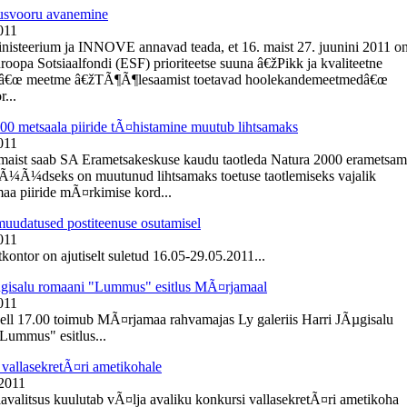
usvooru avanemine
011
inisteerium ja INNOVE annavad teada, et 16. maist 27. juunini 2011 o
roopa Sotsiaalfondi (ESF) prioriteetse suuna â€žPikk ja kvaliteetne
â€œ meetme â€žTÃ¶Ã¶lesaamist toetavad hoolekandemeetmedâ€œ
r...
00 metsaala piiride tÃ¤histamine muutub lihtsamaks
011
 maist saab SA Erametsakeskuse kaudu taotleda Natura 2000 erametsa
NÃ¼Ã¼dseks on muutunud lihtsamaks toetuse taotlemiseks vajalik
aa piiride mÃ¤rkimise kord...
muudatused postiteenuse osutamisel
011
kontor on ajutiselt suletud 16.05-29.05.2011...
gisalu romaani "Lummus" esitlus MÃ¤rjamaal
011
kell 17.00 toimub MÃ¤rjamaa rahvamajas Ly galeriis Harri JÃµgisalu
Lummus" esitlus...
vallasekretÃ¤ri ametikohale
 2011
lavalitsus kuulutab vÃ¤lja avaliku konkursi vallasekretÃ¤ri ametikoha