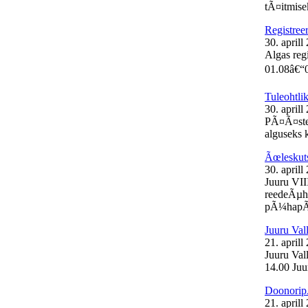
tÃ¤itmisek
Registree
30. aprill
Algas reg
01.08â€“0
Tuleohtli
30. aprill
PÃ¤Ã¤stea
alguseks k
Ãœleskut
30. aprill
Juuru VII
reedeÃµht
pÃ¼hapÃ¤
Juuru Val
21. aprill
Juuru Vall
14.00 Juur
Doonorip
21. aprill