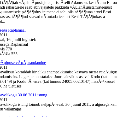
l tÃ¶Ã¶tab vÃµlanÃµustajana jurist Ãœlli Adamson, kes tÃ¤nu Euro
ondi rahastusele saab abivajajatele pakkuda vÃµlanÃµustamisteenust
Ãµustamisele pÃ¶Ã¶rduv inimene ei tohi olla tÃ¶Ã¶tuna arvel Eesti
assas, tÃ¶Ã¶tud saavad nÃµutada teenust Eesti TÃ¶Ã¶tukassa
l...
sega Raplamaal
 2011
, 16. juulil Inglistel:
busega Raplamaal
¼la 770
e kÃ¼la 555
ieÃµiguse vÃµÃµrandamine
 2011
lavalitsus korraldab kirjaliku enampakkumise kasvava metsa raieÃµigu
amiseks. Lageraiet teostatakse Juuru alevikus asuval Kodu (kat tunn
2:0149) ja Kodu tÃ¤nava (kat tunnus 24005:002:0147) maaÃ¼ksusel
 ha ulatuses...
lavolikogu 30.06.2011 istung
 2011
lavolikogu istung toimub neljapÃ¤eval, 30. juunil 2011. a algusega kell
u vallamajas...