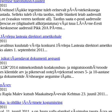
egemise tuleohutusnÃµuded
 2011
Ã¼ritusel lÃµkke tegemine tuleb eelnevalt pÃ¤Ã¤stekeskusega
tada. Selleks tuleb tÃ¤ita taotlus, mille blanketi leiab aadressilt
e (vasakus veeres taotluste all). Taotlus saata e-posti aadressile
]rescue.ee (digitaalselt allkirjastatuna) vÃµi tuua LÃ¤Ã¤ne-Eesti
eskusesse aadressil Pikk 20A PÃ¤rnu...
JÃ¤rlepa lasteaia direktori ametikohale
 2011
lavalitsus kuulutab vÃ¤lja konkursi JÃ¤rlepa Lasteaia direktori ametik
s alates 1. septembrist 2011...
t isikut tÃµendavat dokumenti aegsasti
 2011
012â€“2014 mitmekordistub kodakondsus- ja migratsioonibÃ¼roode
es klientide arv ja pikenevad ootejÃ¤rjekorrad seoses 5- ja 10-aastase
ga dokumentide Ã¼heaegse aegumise tÃµttu...
epÃ¤ev
 2011
du Rapla Malev kutsub MaakaitsepÃ¤evale Kehtnas 23. juunil 2011...
ika- ja ohtlike jÃ¤Ã¤tmete kogumisring
 2011
l, 11. juunil 2011. a on Juuru valla elanikel vÃµimalus tasuta Ã¤ra a