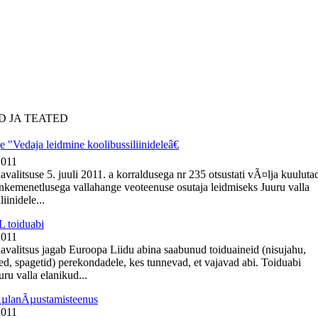
D JA TEATED
 "Vedaja leidmine koolibussiliinideleâ€
2011
avalitsuse 5. juuli 2011. a korraldusega nr 235 otsustati vÃ¤lja kuuluta
nkemenetlusega vallahange veoteenuse osutaja leidmiseks Juuru valla
iinidele...
 toiduabi
2011
lavalitsus jagab Euroopa Liidu abina saabunud toiduaineid (nisujahu,
ed, spagetid) perekondadele, kes tunnevad, et vajavad abi. Toiduabi
ru valla elanikud...
ÃµlanÃµustamisteenus
2011