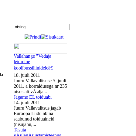
Vallahange "Vedaja
leidmine
koolibussiliinideleâ€
da
18. juuli 2011
Juuru Vallavalitsuse 5. juuli
2011. a korraldusega nr 235
otsustati vÃ¤lja...
Jagame EL toiduabi
14. juuli 2011
Juuru Vallavalitsus jagab
Euroopa Liidu abina
saabunud toiduaineid
(nisujahu,...
Tasuta
vÃµlanÃµustamisteenus