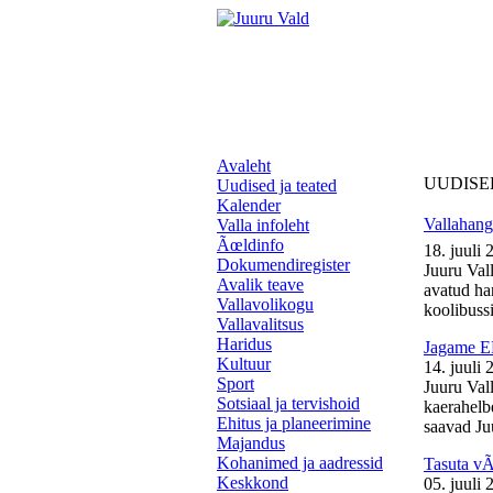
Avaleht
UUDISE
Uudised ja teated
Kalender
Vallahange
Valla infoleht
Ãœldinfo
18. juuli 
Dokumendiregister
Juuru Vall
Avalik teave
avatud ha
Vallavolikogu
koolibussil
Vallavalitsus
Haridus
Jagame EL
Kultuur
14. juuli 
Sport
Juuru Val
Sotsiaal ja tervishoid
kaerahelb
Ehitus ja planeerimine
saavad Juu
Majandus
Kohanimed ja aadressid
Tasuta v
Keskkond
05. juuli 