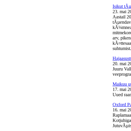
Isikut t
23. mai 2
Aastail 2
tÃµendava
kÃ¼mneaas
mitmekord
arv, pike
kÃ¤ttesaa
suhtumist.
Hajaasust
20. mai 2
Juuru Vall
veeprogra
Maikuu uu
17. mai 2
Uued raam
Oxford Pa
16. mai 2
Raplamaal
Kotjuhiga
JutuvÃµis