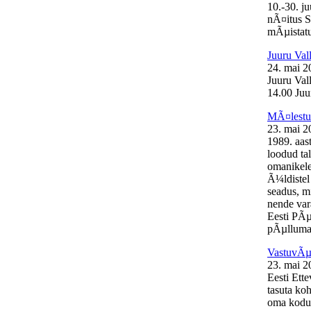
10.-30. j
nÃ¤itus S
mÃµistatu
Juuru Val
24. mai 2
Juuru Val
14.00 Juur
MÃ¤lestus
23. mai 2
1989. aas
loodud ta
omanikele
Ã¼ldistel
seadus, mi
nende var
Eesti PÃµ
pÃµllumaj
VastuvÃµt
23. mai 2
Eesti Ett
tasuta ko
oma kodul