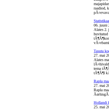
majapidam
raadiod, 
pÃ¤evaval
Statistik
06. juuni
Alates 2.
huvitatud 
tÃ¶Ã¶kon
vÃ¤rbamis
Tasuta ko
27. mai 2
Alates ma
lÃ¤hivald
tema tÃ¶Ã
tÃ¶Ã¶l kÃ
Rapla m
27. mai 2
Rapla ma
ÃœhisgÃ¼
Hollandi 
25. mai 2