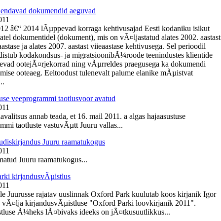
Ãµendavad dokumendid aeguvad
011
012 â€“ 2014 lÃµppevad korraga kehtivusajad Eesti kodaniku isikut
tel dokumentidel (dokument), mis on vÃ¤ljastatud alates 2002. aastast
tase ja alates 2007. aastast viieaastase kehtivusega. Sel perioodil
istub kodakondsus- ja migratsioonibÃ¼roode teenindustes klientide
nevad ootejÃ¤rjekorrad ning vÃµrreldes praegusega ka dokumendi
mise ooteaeg. Eeltoodust tulenevalt palume elanike mÃµistvat
..
use veeprogrammi taotlusvoor avatud
011
avalitsus annab teada, et 16. mail 2011. a algas hajaasustuse
mmi taotluste vastuvÃµtt Juuru vallas...
diskirjandus Juuru raamatukogus
011
atud Juuru raamatukogus...
rki kirjandusvÃµistlus
011
e Juurusse rajatav uuslinnak Oxford Park kuulutab koos kirjanik Igor
 vÃ¤lja kirjandusvÃµistluse "Oxford Parki loovkirjanik 2011".
tluse Ã¼heks lÃ¤bivaks ideeks on jÃ¤tkusuutlikkus...