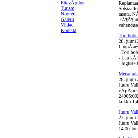
EttevÃµtlus
Raplamaa
Turism
Sotsiaalf
Noored
tasuta. N
Galerii
TÃ¶Ã¶tuk
Viidad
vahenduse
Kontakt
Tori hobu
28. juuni
LaupÃ¤eval
- Tori ho
- Lau kÃ
- Inglist
Metsa ra
28. juuni
Juuru Val
vÃµÃµrand
24005:00
kokku 1,46
Juuru Val
22. juuni
Juuru Val
14.00 Juur