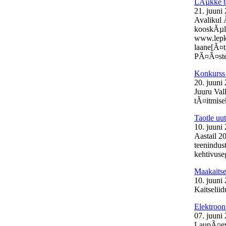
LÃµkke t
21. juuni
Avalikul 
kooskÃµlas
www.lepk.e
laane[Ã¤t
PÃ¤Ã¤stek
Konkurss 
20. juuni
Juuru Val
tÃ¤itmisek
Taotle uu
10. juuni
Aastail 2
teenindust
kehtivuse
Maakaits
10. juuni
Kaitselii
Elektroon
07. juuni
LaupÃ¤eva