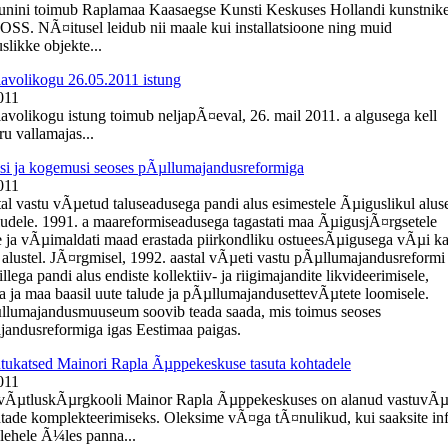
uunini toimub Raplamaa Kaasaegse Kunsti Keskuses Hollandi kunstnik
OSS. NÃ¤itusel leidub nii maale kui installatsioone ning muid
slikke objekte...
lavolikogu 26.05.2011 istung
011
lavolikogu istung toimub neljapÃ¤eval, 26. mail 2011. a algusega kell
u vallamajas...
i ja kogemusi seoses pÃµllumajandusreformiga
011
tal vastu vÃµetud taluseadusega pandi alus esimestele Ãµiguslikul alus
ludele. 1991. a maareformiseadusega tagastati maa ÃµigusjÃ¤rgsetele
 ja vÃµimaldati maad erastada piirkondliku ostueesÃµigusega vÃµi k
 alustel. JÃ¤rgmisel, 1992. aastal vÃµeti vastu pÃµllumajandusreformi
llega pandi alus endiste kollektiiv- ja riigimajandite likvideerimisele,
a ja maa baasil uute talude ja pÃµllumajandusettevÃµtete loomisele.
llumajandusmuuseum soovib teada saada, mis toimus seoses
andusreformiga igas Eestimaa paigas.
ukatsed Mainori Rapla Ãµppekeskuse tasuta kohtadele
011
evÃµtluskÃµrgkooli Mainor Rapla Ãµppekeskuses on alanud vastuvÃµ
htade komplekteerimiseks. Oleksime vÃ¤ga tÃ¤nulikud, kui saaksite in
ehele Ã¼les panna...