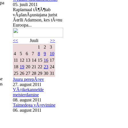
opa
05. juuli 2011
Raplamaal tÃ¶Ã¶tab
vÃµlanÃµustajana jurist
Ãœlli Adamson, kes tÃ¤nu
Euroopa...
<<
Juuli
>>
1
2
3
4
5
6
7
8
9
10
11
12
13
14
15
16
17
18
19
20
21
22
23
24
25
26
27
28
29
30
31
se
Juuru perepÃ¤ev
us
27. august 2011
VÃ¤ikekannelde
meisterdamine
08. august 2011
Taimedega vÃ¤rvimine
06. august 2011