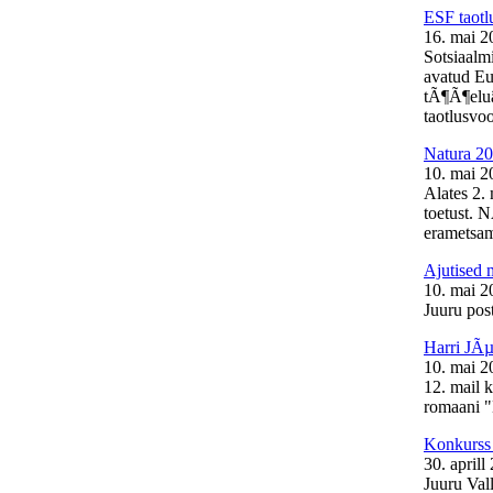
ESF taotl
16. mai 2
Sotsiaalm
avatud Eu
tÃ¶Ã¶elu
taotlusvoo
Natura 20
10. mai 2
Alates 2.
toetust. 
erametsam
Ajutised 
10. mai 2
Juuru post
Harri JÃµ
10. mai 2
12. mail 
romaani "
Konkurss 
30. aprill
Juuru Val