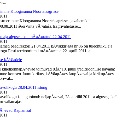
s...
rimine Kloogaranna Noortelaagrisse
 2011
istreerimine Kloogaranna Noortelaagrisse ajavahemikul
8.08.2011 â€œVinta-vÃ¤ntaâ€ laagrivahetusse...
ku aja alguseks on mÃ¤Ã¤ratud 22.04.2011
 2011
meti peadirektori 21.04.2011 kÃ¤skkirjaga nr 86 on tuleohtliku aja
ogu Eesti territooriumil mÃ¤Ã¤ratud 22. aprill 2011. a...
se kÃ¼ladele
 2011
I kihelkonnapÃ¤evad toimuvad 8.â€“10. juulil traditsioonilise kavaga:
une kontsert Juuru kirikus, kÃ¼lapÃ¤ev laupÃ¤eval ja kirikupÃ¤ev
eval...
lavolikogu 28.04.2011 istung
 2011
avolikogu istung toimub neljapÃ¤eval, 28. aprillil 2011. a algusega kel
u vallamajas...
Ã¤evad Raplamaal
 2011