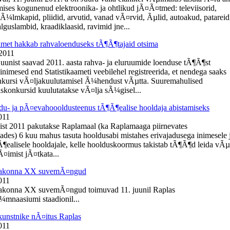
ises kogunenud elektroonika- ja ohtlikud jÃ¤Ã¤tmed: televiisorid,
kÃ¼lmkapid, pliidid, arvutid, vanad vÃ¤rvid, Ãµlid, autoakud, patareid
guslambid, kraadiklaasid, ravimid jne...
aamet hakkab rahvaloenduseks tÃ¶Ã¶tajaid otsima
 2011
 juunist saavad 2011. aasta rahva- ja eluruumide loenduse tÃ¶Ã¶st
inimesed end Statistikaameti veebilehel registreerida, et nendega saaks
kursi vÃ¤ljakuulutamisel Ã¼hendust vÃµtta. Suuremahulised
konkursid kuulutatakse vÃ¤lja sÃ¼gisel...
du- ja pÃ¤evahoooldusteenus tÃ¶Ã¶ealise hooldaja abistamiseks
011
ist 2011 pakutakse Raplamaal (ka Raplamaaga piirnevates
ades) 6 kuu mahus tasuta hooldusabi mistahes erivajadusega inimesele 
¶ealisele hooldajale, kelle hoolduskoormus takistab tÃ¶Ã¶d leida vÃµ
¤imist jÃ¤tkata...
aakonna XX suvemÃ¤ngud
011
akonna XX suvemÃ¤ngud toimuvad 11. juunil Raplas
mnaasiumi staadionil...
kunstnike nÃ¤itus Raplas
011