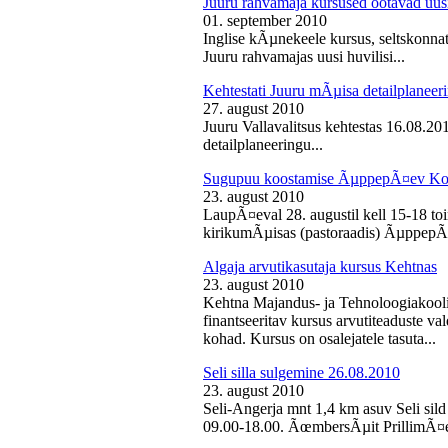
Juuru rahvamaja kursused ootavad uusi
01. september 2010
Inglise kÃµnekeele kursus, seltskonn
Juuru rahvamajas uusi huvilisi...
Kehtestati Juuru mÃµisa detailplaneer
27. august 2010
Juuru Vallavalitsus kehtestas 16.08.2
detailplaneeringu...
Sugupuu koostamise ÃµppepÃ¤ev Ko
23. august 2010
LaupÃ¤eval 28. augustil kell 15-18 
kirikumÃµisas (pastoraadis) ÃµppepÃ
Algaja arvutikasutaja kursus Kehtnas
23. august 2010
Kehtna Majandus- ja Tehnoloogiakooli
finantseeritav kursus arvutiteaduste 
kohad. Kursus on osalejatele tasuta...
Seli silla sulgemine 26.08.2010
23. august 2010
Seli-Angerja mnt 1,4 km asuv Seli sild
09.00-18.00. ÃœmbersÃµit PrillimÃ¤e