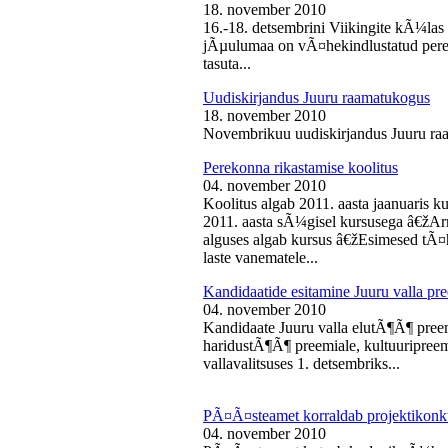
18. november 2010
16.-18. detsembrini Viikingite kÃ¼la
jÃµulumaa on vÃ¤hekindlustatud perede
tasuta...
Uudiskirjandus Juuru raamatukogus
18. november 2010
Novembrikuu uudiskirjandus Juuru ra
Perekonna rikastamise koolitus
04. november 2010
Koolitus algab 2011. aasta jaanuaris
2011. aasta sÃ¼gisel kursusega â€žAr
alguses algab kursus â€žEsimesed tÃ¤
laste vanematele...
Kandidaatide esitamine Juuru valla 
04. november 2010
Kandidaate Juuru valla elutÃ¶Ã¶ preem
haridustÃ¶Ã¶ preemiale, kultuuripreem
vallavalitsuses 1. detsembriks...
PÃ¤Ã¤steamet korraldab projektikonk
04. november 2010