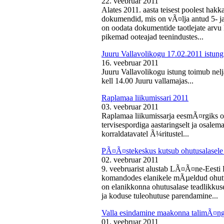
22. veebruar 2011
Alates 2011. aasta teisest poolest ha
dokumendid, mis on vÃ¤lja antud 5- ja 
on oodata dokumentide taotlejate arv
pikemad ooteajad teenindustes...
Juuru Vallavolikogu 17.02.2011 istung
16. veebruar 2011
Juuru Vallavolikogu istung toimub nelj
kell 14.00 Juuru vallamajas...
Raplamaa liikumissari 2011
03. veebruar 2011
Raplamaa liikumissarja eesmÃ¤rgiks on
tervisespordiga aastaringselt ja osale
korraldatavatel Ã¼ritustel...
PÃ¤Ã¤stekeskus kutsub ohutusalasele 
02. veebruar 2011
9. veebruarist alustab LÃ¤Ã¤ne-Eest
komandodes elanikele mÃµeldud ohutus
on elanikkonna ohutusalase teadlikkus
ja koduse tuleohutuse parendamine...
Valla esindamine maakonna talimÃ¤n
01. veebruar 2011