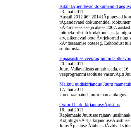
Isikut tÃµendavad dokumendid aeguv
23. mai 2011
Aastail 2012 â€“ 2014 lÃµppevad korra
tÃµendavatel dokumentidel (dokument),
kÃ¼mneaastase ja alates 2007. aastast 
mitmekordistub kodakondsus- ja migra
arv, pikenevad ootejÃ¤rjekorrad ning
kÃ¤ttesaamise ooteaeg. Eeltoodust tul
suhtumist...
Hajaasustuse veeprogrammi taotlusvoo
20. mai 2011
Juuru Vallavalitsus annab teada, et 16.
veeprogrammi taotluste vastuvÃµtt Juur
Maikuu uudiskirjandus Juuru raamatu
17. mai 2011
Uued raamatud Juuru raamatukogus...
Oxford Parki kirjandusvÃµistlus
16. mai 2011
Raplamaale Juurusse rajatav uuslinnak
Kotjuhiga vÃ¤lja kirjandusvÃµistluse 
JutuvÃµistluse Ã¼heks lÃ¤bivaks idee