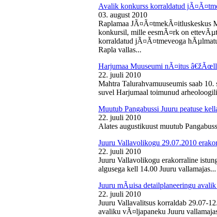
Avalik konkurss korraldatud jÃ¤Ã¤tm
03. august 2010
Raplamaa JÃ¤Ã¤tmekÃ¤itluskeskus M
konkursil, mille eesmÃ¤rk on ettevÃµ
korraldatud jÃ¤Ã¤tmeveoga hÃµlmatu
Rapla vallas...
Harjumaa Muuseumi nÃ¤itus â€žÃœll
22. juuli 2010
Mahtra Talurahvamuuseumis saab 10. s
suvel Harjumaal toimunud arheoloogilis
Muutub Pangabussi Juuru peatuse kell
22. juuli 2010
Alates augustikuust muutub Pangabussi
Juuru Vallavolikogu 29.07.2010 erakor
22. juuli 2010
Juuru Vallavolikogu erakorraline istun
algusega kell 14.00 Juuru vallamajas...
Juuru mÃµisa detailplaneeringu avali
22. juuli 2010
Juuru Vallavalitsus korraldab 29.07-1
avaliku vÃ¤ljapaneku Juuru vallamajas