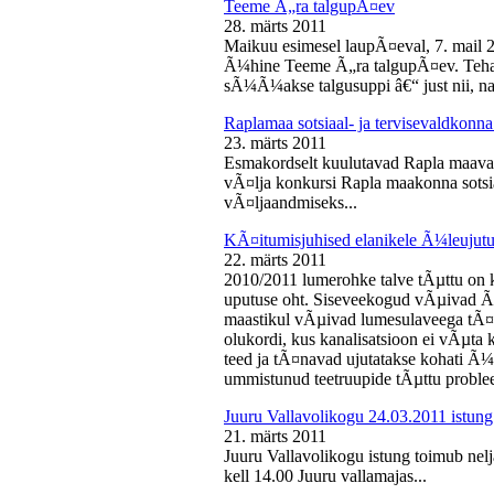
Teeme Ã„ra talgupÃ¤ev
28. märts 2011
Maikuu esimesel laupÃ¤eval, 7. mail 
Ã¼hine Teeme Ã„ra talgupÃ¤ev. Teha
sÃ¼Ã¼akse talgusuppi â€“ just nii, na
Raplamaa sotsiaal- ja tervisevaldkonn
23. märts 2011
Esmakordselt kuulutavad Rapla maav
vÃ¤lja konkursi Rapla maakonna sotsia
vÃ¤ljaandmiseks...
KÃ¤itumisjuhised elanikele Ã¼leujutu
22. märts 2011
2010/2011 lumerohke talve tÃµttu on k
uputuse oht. Siseveekogud vÃµivad Ã
maastikul vÃµivad lumesulaveega tÃ¤i
olukordi, kus kanalisatsioon ei vÃµta 
teed ja tÃ¤navad ujutatakse kohati Ã¼
ummistunud teetruupide tÃµttu proble
Juuru Vallavolikogu 24.03.2011 istung
21. märts 2011
Juuru Vallavolikogu istung toimub nel
kell 14.00 Juuru vallamajas...