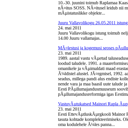
10.-30. juunini toimub Raplamaa Kaas
nÃ¤itus SOSS. NÃ¤itusel leidub nii ma
mÃµistatuslikke objekte...
Juuru Vallavolikogu 26.05.2011 istung
24. mai 2011
Juuru Vallavolikogu istung toimub nelj
14.00 Juuru vallamajas...
MÃ¤lestusi ja kogemusi seoses pÃµll
23. mai 2011
1989. aastal vastu vÃµetud taluseaduse
loodud taludele. 1991. a maareformise
omanikele ja vÃµimaldati maad erasta
Ã¼ldistel alustel. JÃ¤rgmisel, 1992. 
seadus, millega pandi alus endiste kolle
nende vara ja maa baasil uute talude 
Eesti PÃµllumajandusmuuseum soovib 
pÃµllumajandusreformiga igas Eestima
VastuvÃµtukatsed Mainori Rapla Ãµpp
23. mai 2011
Eesti EttevÃµtluskÃµrgkooli Mainor 
tasuta kohtade komplekteerimiseks. Ol
oma kodulehele Ã¼les panna...