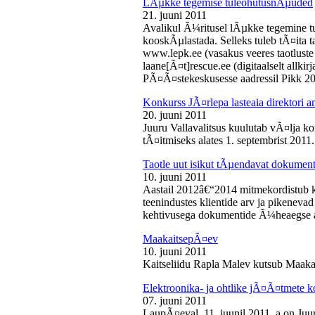
LÃµkke tegemise tuleohutusnÃµuded
21. juuni 2011
Avalikul Ã¼ritusel lÃµkke tegemine t
kooskÃµlastada. Selleks tuleb tÃ¤ita tao
www.lepk.ee (vasakus veeres taotluste a
laane[Ã¤t]rescue.ee (digitaalselt allk
PÃ¤Ã¤stekeskusesse aadressil Pikk 2
Konkurss JÃ¤rlepa lasteaia direktori a
20. juuni 2011
Juuru Vallavalitsus kuulutab vÃ¤lja ko
tÃ¤itmiseks alates 1. septembrist 2011.
Taotle uut isikut tÃµendavat dokumenti
10. juuni 2011
Aastail 2012â€“2014 mitmekordistub 
teenindustes klientide arv ja pikenevad
kehtivusega dokumentide Ã¼heaegse a
MaakaitsepÃ¤ev
10. juuni 2011
Kaitseliidu Rapla Malev kutsub Maakai
Elektroonika- ja ohtlike jÃ¤Ã¤tmete 
07. juuni 2011
LaupÃ¤eval, 11. juunil 2011. a on Juu