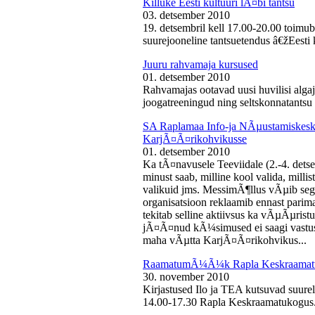
Killuke Eesti kultuuri lÃ¤bi tantsu
03. detsember 2010
19. detsembril kell 17.00-20.00 toimu
suurejooneline tantsuetendus â€žEesti 
Juuru rahvamaja kursused
01. detsember 2010
Rahvamajas ootavad uusi huvilisi algaj
joogatreeningud ning seltskonnatantsu 
SA Raplamaa Info-ja NÃµustamiskesku
KarjÃ¤Ã¤rikohvikusse
01. detsember 2010
Ka tÃ¤navusele Teeviidale (2.-4. det
minust saab, milline kool valida, milli
valikuid jms. MessimÃ¶llus vÃµib sega
organisatsioon reklaamib ennast parima
tekitab selline aktiivsus ka vÃµÃµris
jÃ¤Ã¤nud kÃ¼simused ei saagi vastust
maha vÃµtta KarjÃ¤Ã¤rikohvikus...
RaamatumÃ¼Ã¼k Rapla Keskraamat
30. november 2010
Kirjastused Ilo ja TEA kutsuvad suur
14.00-17.30 Rapla Keskraamatukogus.