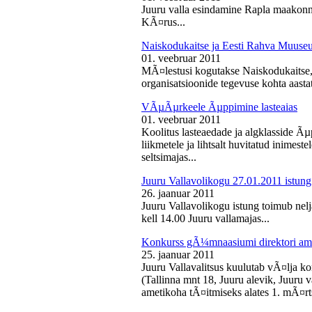
Juuru valla esindamine Rapla maakon
KÃ¤rus...
Naiskodukaitse ja Eesti Rahva Muus
01. veebruar 2011
MÃ¤lestusi kogutakse Naiskodukaitse
organisatsioonide tegevuse kohta aasta
VÃµÃµrkeele Ãµppimine lasteaias
01. veebruar 2011
Koolitus lasteaedade ja algklasside Ãµp
liikmetele ja lihtsalt huvitatud inimest
seltsimajas...
Juuru Vallavolikogu 27.01.2011 istung
26. jaanuar 2011
Juuru Vallavolikogu istung toimub nelj
kell 14.00 Juuru vallamajas...
Konkurss gÃ¼mnaasiumi direktori am
25. jaanuar 2011
Juuru Vallavalitsus kuulutab vÃ¤lja 
(Tallinna mnt 18, Juuru alevik, Juu
ametikoha tÃ¤itmiseks alates 1. mÃ¤rts