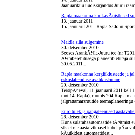
Jaanuarikuu uudiskirjandus Juuru raam
Rapla maakonna karikavÃµistlused sul
13. jaanuar 2011
15. jaanuaril 2011 Rapla Sadolin Spord
Maidla silla sulgemine
30. detsember 2010
Seoses ArankÃ¼la-Juuru tee (nr T2012
Ã¼mberehitusega planeerib ehitaja sul
30.05.2011...
Rapla maakonna kergliiklusteede ja ja
eskiislahenduse avalikustamine
29. detsember 2010
TeisipÃ¤eval, 11. jaanuaril 2011 kell 
mnt 14, Rapla), ruumis 204 Rapla maak
jalgrattamarsruutide teemaplaneeringu e
Euro tulek ja pangateenused aastavahe
28. detsember 2010
Kuna sularahaautomaatide tÃ¤itmist eu
siis ei ole aasta viimasel kahel pÃ¤ev
kÃµikidest automaatidest...