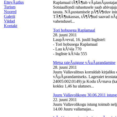
EttevÃµtlus
Raplamaal tÃ¶Ã¶tab vÃµlanÃµustajan
Turism
Sotsiaalfondi rahastusele saab abivaj
Noored
tasuta. NÃµustamisele pÃ¶Ã¶rduv inime
Galerii
TÃ¶Ã¶tukassas, tÃ¶Ã¶tud saavad nÃµ
Viidad
vahendusel...
Kontakt
Tori hobusega Raplamaal
28. juuni 2011
LaupÃ¤eval, 16. juulil Inglistel:
- Tori hobusega Raplamaal
- Lau kÃ¼la 770
- Ingliste kÃ¼la 555
Metsa raieÃµiguse vÃµÃµrandamine
28. juuni 2011
Juuru Vallavalitsus korraldab kirjali
vÃµÃµrandamiseks. Lageraiet teostata
24005:002:0149) ja Kodu tÃ¤nava (k
kokku 1,46 ha ulatuses...
Juuru Vallavolikogu 30.06.2011 istung
22. juuni 2011
Juuru Vallavolikogu istung toimub nelj
14.00 Juuru vallamajas...