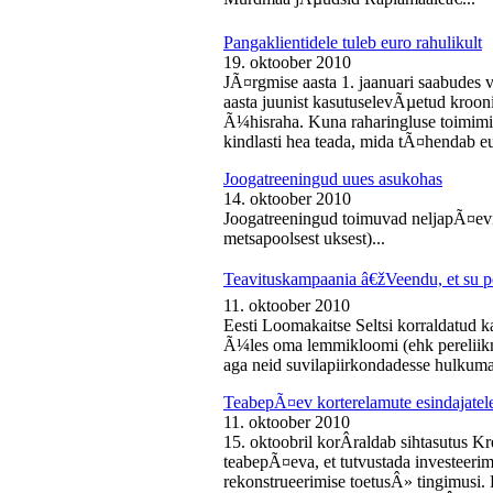
Pangaklientidele tuleb euro rahulikult
19. oktoober 2010
JÃ¤rgmise aasta 1. jaanuari saabudes 
aasta juunist kasutuselevÃµetud kroon
Ã¼hisraha. Kuna raharingluse toimimise
kindlasti hea teada, mida tÃ¤hendab e
Joogatreeningud uues asukohas
14. oktoober 2010
Joogatreeningud toimuvad neljapÃ¤evit
metsapoolsest uksest)...
Teavituskampaania â€žVeendu, et su pe
11. oktoober 2010
Eesti Loomakaitse Seltsi korraldatud
Ã¼les oma lemmikloomi (ehk pereliikm
aga neid suvilapiirkondadesse hulkuma
TeabepÃ¤ev korterelamute esindajatel
11. oktoober 2010
15. oktoobril korÂ­raldab sihtasutus K
teabepÃ¤eva, et tutvustada investeer
rekonstrueerimise toetusÂ» tingimusi