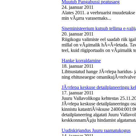
Muutub Pangabussi peatusaeg
24. jaanuar 2011
Alates 2011. a veebruarist muudetakse
min vÃµrra varasemaks...
Siseministeerium kutsub tellima e-valij
20. jaanuar 2011
Riigikogu valimiste eel saadab riik iga
millal on vÃµimalik hÃ¤Ã¤letada. Tava
teel, kuid riigiportaalis on vÃµimalik te
Hanke korraldamine
18. jaanuar 2011
Lihtsustatud hange JÃ¤rlepa haridus- j
ning ehituseaegse omanikujÃ¤relvalve t
JÃ¤rlepa keskuse detailplaneeringu ke
17. jaanuar 2011
Juuru Vallavolikogu kehtestas 25.11.
JÃ¤rlepa keskuse detailplaneeringu os
kinnistu katastriÃ¼ksuse 24004:001:
detailplaneering algatati Juuru Vallav
keskkonnamÃµju hindamist algatamata
Uudiskirjandus Juuru raamatukogus
14. jaanuar 2011