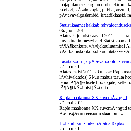
majapidamises kogunenud elektroonika-
raadiod, kÃ¼lmkapid, pliidid, arvutid,
pÃ¤evavalguslambid, kraadiklaasid, ra
Statistikaamet hakkab rahvaloendusek
06. juuni 2011
Alates 2. juunist saavad 2011. aasta r
huvitatud inimesed end Statistikaameti 
tÃ¶Ã¶konkursi vÃ¤ljakuulutamisel Ã
vÃ¤rbamiskonkursid kuulutatakse vÃ¤l
Tasuta kodu- ja pÃ¤evahoooldusteenus
27. mai 2011
Alates maist 2011 pakutakse Raplamaa
lÃ¤hivaldades) 6 kuu mahus tasuta hoo
tema tÃ¶Ã¶ealisele hooldajale, kelle 
tÃ¶Ã¶l kÃ¤imist jÃ¤tkata...
Rapla maakonna XX suvemÃ¤ngud
27. mai 2011
Rapla maakonna XX suvemÃ¤ngud toi
ÃœhisgÃ¼mnaasiumi staadionil...
Hollandi kunstnike nÃ¤itus Raplas
25. mai 2011