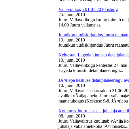
Vallavolikogu 01.07.2010 istung
25. juuni 2010
Juuru Vallavolikogu istung toimub nelj
14.00 Juuru vallamajas...
Juunikuu uudiskirjandus Juuru raamat
13. juuni 2010
Juunikuu uudiskirjandus Juuru raamatu
Kehtestati Lageda kinnistu detailplane
10. juuni 2010
Juuru Vallavolikogu kehtestas 27. ma
Lageda kinnistu detailplaneeringu...
JÃ¤rlepa keskuse detailplaneeringu av
10. juuni 2010
Juuru Vallavalitsus korraldab 21.06-2
avaliku vÃ¤ljapaneku Juuru vallamajas 
raamatukogus (Keskuse 9-8, JÃ¤rlepa 
Konkurss Juuru lasteaia juhataja ameti
08. juuni 2010
Juuru Vallavalitsus kuulutab vÃ¤lja ko
juhataja vaba ametikoha tÃ¤itmiseks...