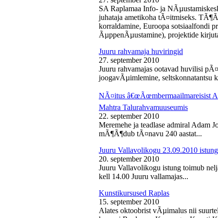
SA Raplamaa Info- ja NÃµustamiskesk
juhataja ametikoha tÃ¤itmiseks. TÃ¶Ã
korraldamine, Euroopa sotsiaalfondi p
ÃµppenÃµustamine), projektide kirjuta
Juuru rahvamaja huviringid
27. september 2010
Juuru rahvamajas ootavad huvilisi pÃ¤r
joogavÃµimlemine, seltskonnatantsu ku
NÃ¤itus â€œÃœmbermaailmareisist Ada
Mahtra Talurahvamuuseumis
22. september 2010
Meremehe ja teadlase admiral Adam J
mÃ¶Ã¶dub tÃ¤navu 240 aastat...
Juuru Vallavolikogu 23.09.2010 istung
20. september 2010
Juuru Vallavolikogu istung toimub nel
kell 14.00 Juuru vallamajas...
Kunstikursused Raplas
15. september 2010
Alates oktoobrist vÃµimalus nii suurte