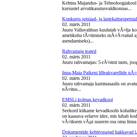
Kehtna Majandus- ja Tehnoloogiakool k
kursustel arvutikasutusvaldkonnas...
Konkurss sotsiaal- ja lastekaitsespetsia
02. märts 2011
Juuru Vallavalitsus kuulutab vÃ¤lja konk
ametikoha tÃ¤itmiseks mÃ¤Ã¤ratud aja
asendamiseks)...
Rahvamaja teated
02. märts 2011
Juuru rahvamajas: 5-rÃ¼tmi tants, joog
Inna-Maia Paikeni lilleakvarellide nÃ¤
02. märts 2011
Juuru rahvamaja kaminasaalis on avatud
nÃ¤itus...
EMSLi kolmas kevadkool
02. märts 2011
Seekord kiikame kevadkoolis kohalike
on kaasava eelarve idee, mis lubab koda
vÃ¤iksem vÃµi suurem osa oma linna v
Dokumentide kehtivusajad hakkavad