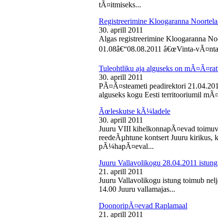
tÃ¤itmiseks...
Registreerimine Kloogaranna Noortela
30. aprill 2011
Algas registreerimine Kloogaranna Noo
01.08â€“08.08.2011 â€œVinta-vÃ¤ntaâ€
Tuleohtliku aja alguseks on mÃ¤Ã¤ra
30. aprill 2011
PÃ¤Ã¤steameti peadirektori 21.04.2011
alguseks kogu Eesti territooriumil mÃ¤
Ãœleskutse kÃ¼ladele
30. aprill 2011
Juuru VIII kihelkonnapÃ¤evad toimuvad
reedeÃµhtune kontsert Juuru kirikus
pÃ¼hapÃ¤eval...
Juuru Vallavolikogu 28.04.2011 istung
21. aprill 2011
Juuru Vallavolikogu istung toimub nelja
14.00 Juuru vallamajas...
DoonoripÃ¤evad Raplamaal
21. aprill 2011