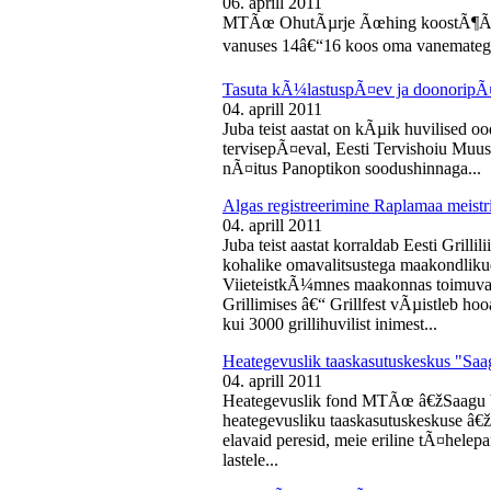
06. aprill 2011
MTÃœ OhutÃµrje Ãœhing koostÃ¶Ã¶s
vanuses 14â€“16 koos oma vanematega
Tasuta kÃ¼lastuspÃ¤ev ja doonoripÃ
04. aprill 2011
Juba teist aastat on kÃµik huvilised oo
tervisepÃ¤eval, Eesti Tervishoiu Muu
nÃ¤itus Panoptikon soodushinnaga...
Algas registreerimine Raplamaa meistri
04. aprill 2011
Juba teist aastat korraldab Eesti Gril
kohalike omavalitsustega maakondliku
ViieteistkÃ¼mnes maakonnas toimuval 
Grillimises â€“ Grillfest vÃµistleb h
kui 3000 grillihuvilist inimest...
Heategevuslik taaskasutuskeskus "Saa
04. aprill 2011
Heategevuslik fond MTÃœ â€žSaagu 
heategevusliku taaskasutuskeskuse â
elavaid peresid, meie eriline tÃ¤helep
lastele...