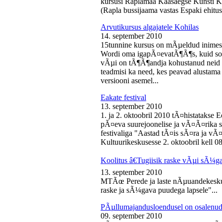
kursusi Raplamaa Kaasaegse Kunsti Ke
(Rapla bussijaama vastas Espaki ehitusp
Arvutikursus algajatele Kohilas
14. september 2010
15tunnine kursus on mÃµeldud inime
Wordi oma igapÃ¤evatÃ¶Ã¶s, kuid soo
vÃµi on tÃ¶Ã¶andja kohustanud neid s
teadmisi ka need, kes peavad alustam
versiooni asemel...
Eakate festival
13. september 2010
1. ja 2. oktoobril 2010 tÃ¤histatakse E
pÃ¤eva suurejoonelise ja vÃ¤Ã¤rika
festivaliga "Aastad tÃ¤is sÃ¤ra ja vÃ
Kultuurikeskusesse 2. oktoobril kell 08
Koolitus â€Tugiisik raske vÃµi sÃ¼ga
13. september 2010
MTÃœ Perede ja laste nÃµuandekeskus
raske ja sÃ¼gava puudega lapsele"...
PÃµllumajandusloendusel on osalenud
09. september 2010