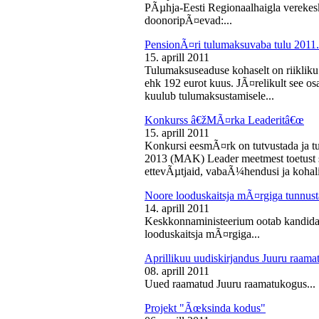
PÃµhja-Eesti Regionaalhaigla vereke
doonoripÃ¤evad:...
PensionÃ¤ri tulumaksuvaba tulu 2011. 
15. aprill 2011
Tulumaksuseaduse kohaselt on riikliku
ehk 192 eurot kuus. JÃ¤relikult see os
kuulub tulumaksustamisele...
Konkurss â€žMÃ¤rka Leaderitâ€œ
15. aprill 2011
Konkursi eesmÃ¤rk on tutvustada ja t
2013 (MAK) Leader meetmest toetust s
ettevÃµtjaid, vabaÃ¼hendusi ja kohali
Noore looduskaitsja mÃ¤rgiga tunnus
14. aprill 2011
Keskkonnaministeerium ootab kandidaa
looduskaitsja mÃ¤rgiga...
Aprillikuu uudiskirjandus Juuru raam
08. aprill 2011
Uued raamatud Juuru raamatukogus...
Projekt "Ãœksinda kodus"