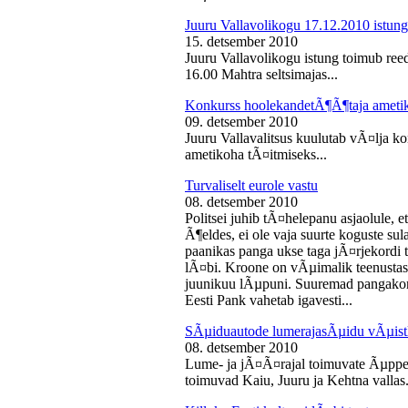
Juuru Vallavolikogu 17.12.2010 istung
15. detsember 2010
Juuru Vallavolikogu istung toimub reed
16.00 Mahtra seltsimajas...
Konkurss hoolekandetÃ¶Ã¶taja ameti
09. detsember 2010
Juuru Vallavalitsus kuulutab vÃ¤lja 
ametikoha tÃ¤itmiseks...
Turvaliselt eurole vastu
08. detsember 2010
Politsei juhib tÃ¤helepanu asjaolule, et
Ã¶eldes, ei ole vaja suurte koguste sul
paanikas panga ukse taga jÃ¤rjekord
lÃ¤bi. Kroone on vÃµimalik teenustas
juunikuu lÃµpuni. Suuremad pangakont
Eesti Pank vahetab igavesti...
SÃµiduautode lumerajasÃµidu vÃµist
08. detsember 2010
Lume- ja jÃ¤Ã¤rajal toimuvate Ãµppe
toimuvad Kaiu, Juuru ja Kehtna vallas.