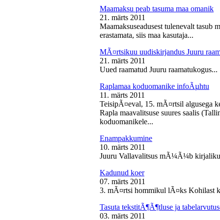
Maamaksu peab tasuma maa omanik
21. märts 2011
Maamaksuseadusest tulenevalt tasub 
erastamata, siis maa kasutaja...
MÃ¤rtsikuu uudiskirjandus Juuru raa
21. märts 2011
Uued raamatud Juuru raamatukogus...
Raplamaa koduomanike infoÃµhtu
11. märts 2011
TeisipÃ¤eval, 15. mÃ¤rtsil algusega k
Rapla maavalitsuse suures saalis (Tal
koduomanikele...
Enampakkumine
10. märts 2011
Juuru Vallavalitsus mÃ¼Ã¼b kirjaliku
Kadunud koer
07. märts 2011
3. mÃ¤rtsi hommikul lÃ¤ks Kohilast k
Tasuta tekstitÃ¶Ã¶tluse ja tabelarvu
03. märts 2011