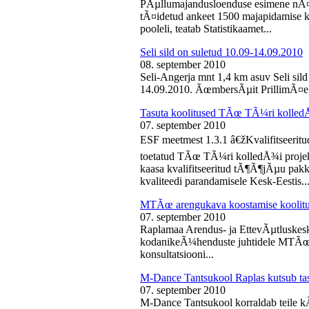
PÃµllumajandusloenduse esimene nÃ¤d
tÃ¤idetud ankeet 1500 majapidamise k
pooleli, teatab Statistikaamet...
Seli sild on suletud 10.09-14.09.2010
08. september 2010
Seli-Angerja mnt 1,4 km asuv Seli sil
14.09.2010. ÃœmbersÃµit PrillimÃ¤e 
Tasuta koolitused TÃœ TÃ¼ri kolled
07. september 2010
ESF meetmest 1.3.1 â€žKvalifitseeri
toetatud TÃœ TÃ¼ri kolledÅ¾i projek
kaasa kvalifitseeritud tÃ¶Ã¶jÃµu pak
kvaliteedi parandamisele Kesk-Eestis..
MTÃœ arengukava koostamise koolit
07. september 2010
Raplamaa Arendus- ja EttevÃµtluskes
kodanikeÃ¼henduste juhtidele MTÃœ a
konsultatsiooni...
M-Dance Tantsukool Raplas kutsub ta
07. september 2010
M-Dance Tantsukool korraldab teile kÃµ