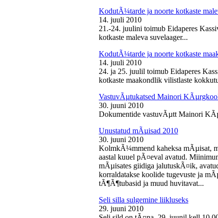
KodutÃ¼tarde ja noorte kotkaste male
14. juuli 2010
21.-24. juulini toimub Eidaperes Kas
kotkaste maleva suvelaager...
KodutÃ¼tarde ja noorte kotkaste maako
14. juuli 2010
24. ja 25. juulil toimub Eidaperes Ka
kotkaste maakondlik vilistlaste kokkutu
VastuvÃµtukatsed Mainori KÃµrgkool
30. juuni 2010
Dokumentide vastuvÃµtt Mainori KÃµ
Unustatud mÃµisad 2010
30. juuni 2010
KolmkÃ¼mmend kaheksa mÃµisat, mille
aastal kuuel pÃ¤eval avatud. Miinimu
mÃµisates giidiga jalutuskÃ¤ik, avatu
korraldatakse koolide tugevuste ja mÃ
tÃ¶Ã¶tubasid ja muud huvitavat...
Seli silla sulgemine liikluseks
29. juuni 2010
Seli sild on tÃ¤na, 29. juunil kell 10.0