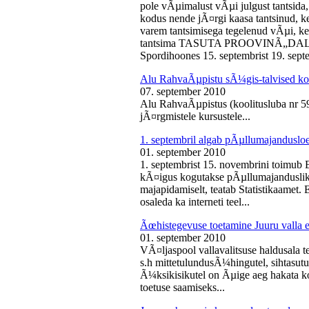
pole vÃµimalust vÃµi julgust tantsida,
kodus nende jÃ¤rgi kaasa tantsinud, kel
varem tantsimisega tegelenud vÃµi, k
tantsima TASUTA PROOVINÃ„DALA! 
Spordihoones 15. septembrist 19. septe
Alu RahvaÃµpistu sÃ¼gis-talvised ko
07. september 2010
Alu RahvaÃµpistus (koolitusluba nr 
jÃ¤rgmistele kursustele...
1. septembril algab pÃµllumajanduslo
01. september 2010
1. septembrist 15. novembrini toimub 
kÃ¤igus kogutakse pÃµllumajandusliku
majapidamiselt, teatab Statistikaamet
osaleda ka interneti teel...
Ãœhistegevuse toetamine Juuru valla e
01. september 2010
VÃ¤ljaspool vallavalitsuse haldusala te
s.h mittetulundusÃ¼hingutel, sihtasutus
Ã¼ksikisikutel on Ãµige aeg hakata ko
toetuse saamiseks...