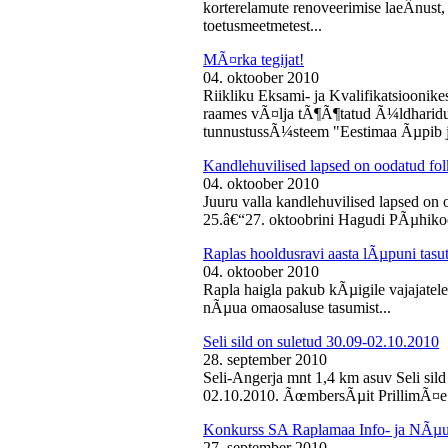
korterelamute renoveerimise laeÂ­nust,
toetusmeetmetest...
MÃ¤rka tegijat!
04. oktoober 2010
Riikliku Eksami- ja Kvalifikatsiooni
raames vÃ¤lja tÃ¶Ã¶tatud Ã¼ldharidus
tunnustussÃ¼steem "Eestimaa Ãµpib j
Kandlehuvilised lapsed on oodatud fo
04. oktoober 2010
Juuru valla kandlehuvilised lapsed on
25.â€“27. oktoobrini Hagudi PÃµhikool
Raplas hooldusravi aasta lÃµpuni tasu
04. oktoober 2010
Rapla haigla pakub kÃµigile vajajatel
nÃµua omaosaluse tasumist...
Seli sild on suletud 30.09-02.10.2010
28. september 2010
Seli-Angerja mnt 1,4 km asuv Seli sil
02.10.2010. ÃœmbersÃµit PrillimÃ¤e 
Konkurss SA Raplamaa Info- ja NÃµus
27. september 2010