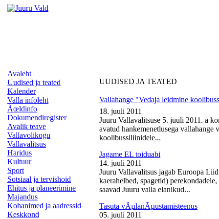
Avaleht
UUDISED JA TEATED
Uudised ja teated
Kalender
Vallahange "Vedaja leidmine koolibussi
Valla infoleht
Ãœldinfo
18. juuli 2011
Dokumendiregister
Juuru Vallavalitsuse 5. juuli 2011. a k
Avalik teave
avatud hankemenetlusega vallahange ve
Vallavolikogu
koolibussiliinidele...
Vallavalitsus
Haridus
Jagame EL toiduabi
Kultuur
14. juuli 2011
Sport
Juuru Vallavalitsus jagab Euroopa Liid
Sotsiaal ja tervishoid
kaerahelbed, spagetid) perekondadele, 
Ehitus ja planeerimine
saavad Juuru valla elanikud...
Majandus
Kohanimed ja aadressid
Tasuta vÃµlanÃµustamisteenus
Keskkond
05. juuli 2011