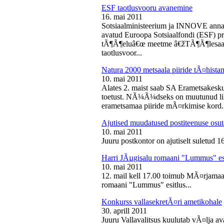
ESF taotlusvooru avanemine
16. mai 2011
Sotsiaalministeerium ja INNOVE annava
avatud Euroopa Sotsiaalfondi (ESF) pri
tÃ¶Ã¶eluâ€œ meetme â€žTÃ¶Ã¶lesaam
taotlusvoor...
Natura 2000 metsaala piiride tÃ¤hist
10. mai 2011
Alates 2. maist saab SA Erametsakesk
toetust. NÃ¼Ã¼dseks on muutunud liht
erametsamaa piiride mÃ¤rkimise kord.
Ajutised muudatused postiteenuse osut
10. mai 2011
Juuru postkontor on ajutiselt suletud 1
Harri JÃµgisalu romaani "Lummus" es
10. mai 2011
12. mail kell 17.00 toimub MÃ¤rjamaa 
romaani "Lummus" esitlus...
Konkurss vallasekretÃ¤ri ametikohale
30. aprill 2011
Juuru Vallavalitsus kuulutab vÃ¤lja av