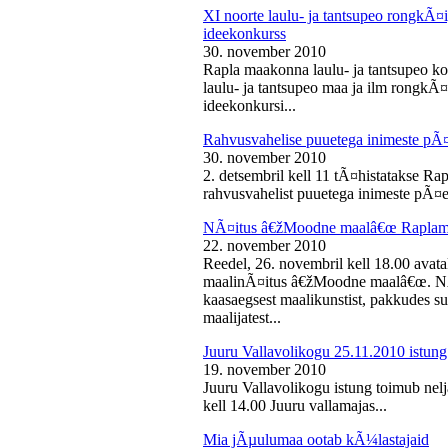
XI noorte laulu- ja tantsupeo rongkÃ
ideekonkurss
30. november 2010
Rapla maakonna laulu- ja tantsupeo ko
laulu- ja tantsupeo maa ja ilm rongk
ideekonkursi...
Rahvusvahelise puuetega inimeste pÃ
30. november 2010
2. detsembril kell 11 tÃ¤histatakse Ra
rahvusvahelist puuetega inimeste pÃ¤e
NÃ¤itus â€žMoodne maalâ€œ Raplama
22. november 2010
Reedel, 26. novembril kell 18.00 ava
maalinÃ¤itus â€žMoodne maalâ€œ. NÃ¤
kaasaegsest maalikunstist, pakkudes sub
maalijatest...
Juuru Vallavolikogu 25.11.2010 istung
19. november 2010
Juuru Vallavolikogu istung toimub nel
kell 14.00 Juuru vallamajas...
Mia jÃµulumaa ootab kÃ¼lastajaid