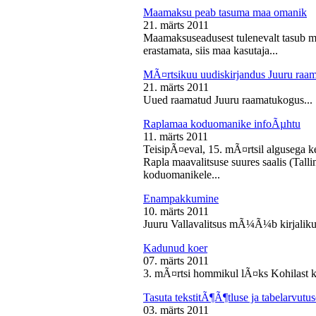
Maamaksu peab tasuma maa omanik
21. märts 2011
Maamaksuseadusest tulenevalt tasub 
erastamata, siis maa kasutaja...
MÃ¤rtsikuu uudiskirjandus Juuru raa
21. märts 2011
Uued raamatud Juuru raamatukogus...
Raplamaa koduomanike infoÃµhtu
11. märts 2011
TeisipÃ¤eval, 15. mÃ¤rtsil algusega k
Rapla maavalitsuse suures saalis (Tal
koduomanikele...
Enampakkumine
10. märts 2011
Juuru Vallavalitsus mÃ¼Ã¼b kirjaliku
Kadunud koer
07. märts 2011
3. mÃ¤rtsi hommikul lÃ¤ks Kohilast k
Tasuta tekstitÃ¶Ã¶tluse ja tabelarvu
03. märts 2011