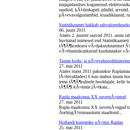
majapidamises kogunenud elektroonika-
raadiod, kÃ¼lmkapid, pliidid, arvutid,
pÃ¤evavalguslambid, kraadiklaasid, ra
Statistikaamet hakkab rahvaloendusek
06. juuni 2011
Alates 2. juunist saavad 2011. aasta r
huvitatud inimesed end Statistikaameti 
tÃ¶Ã¶konkursi vÃ¤ljakuulutamisel Ã
vÃ¤rbamiskonkursid kuulutatakse vÃ¤l
Tasuta kodu- ja pÃ¤evahoooldusteenus
27. mai 2011
Alates maist 2011 pakutakse Raplamaa
lÃ¤hivaldades) 6 kuu mahus tasuta hoo
tema tÃ¶Ã¶ealisele hooldajale, kelle 
tÃ¶Ã¶l kÃ¤imist jÃ¤tkata...
Rapla maakonna XX suvemÃ¤ngud
27. mai 2011
Rapla maakonna XX suvemÃ¤ngud toi
ÃœhisgÃ¼mnaasiumi staadionil...
Hollandi kunstnike nÃ¤itus Raplas
25. mai 2011