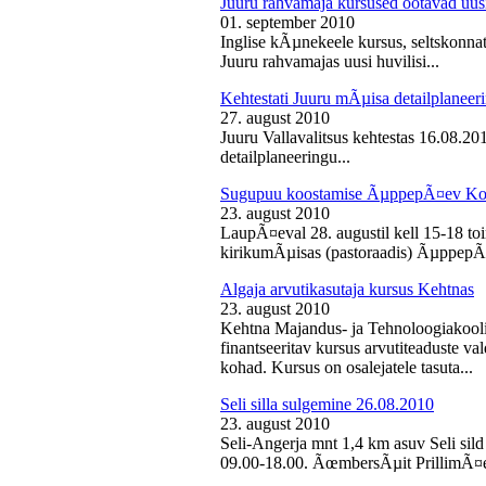
Juuru rahvamaja kursused ootavad uusi
01. september 2010
Inglise kÃµnekeele kursus, seltskonn
Juuru rahvamajas uusi huvilisi...
Kehtestati Juuru mÃµisa detailplaneer
27. august 2010
Juuru Vallavalitsus kehtestas 16.08.2
detailplaneeringu...
Sugupuu koostamise ÃµppepÃ¤ev Ko
23. august 2010
LaupÃ¤eval 28. augustil kell 15-18 
kirikumÃµisas (pastoraadis) ÃµppepÃ
Algaja arvutikasutaja kursus Kehtnas
23. august 2010
Kehtna Majandus- ja Tehnoloogiakooli
finantseeritav kursus arvutiteaduste 
kohad. Kursus on osalejatele tasuta...
Seli silla sulgemine 26.08.2010
23. august 2010
Seli-Angerja mnt 1,4 km asuv Seli sild
09.00-18.00. ÃœmbersÃµit PrillimÃ¤e