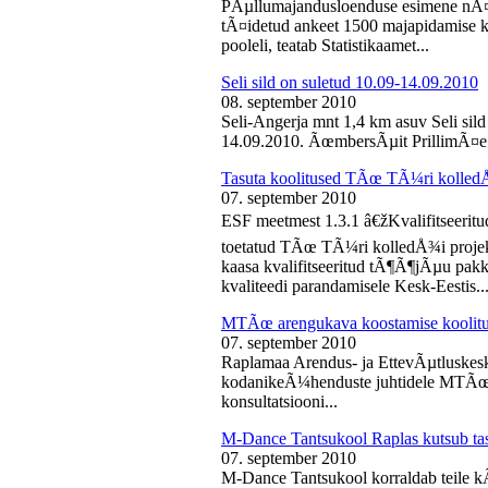
PÃµllumajandusloenduse esimene nÃ¤d
tÃ¤idetud ankeet 1500 majapidamise k
pooleli, teatab Statistikaamet...
Seli sild on suletud 10.09-14.09.2010
08. september 2010
Seli-Angerja mnt 1,4 km asuv Seli sil
14.09.2010. ÃœmbersÃµit PrillimÃ¤e 
Tasuta koolitused TÃœ TÃ¼ri kolled
07. september 2010
ESF meetmest 1.3.1 â€žKvalifitseeri
toetatud TÃœ TÃ¼ri kolledÅ¾i projek
kaasa kvalifitseeritud tÃ¶Ã¶jÃµu pak
kvaliteedi parandamisele Kesk-Eestis..
MTÃœ arengukava koostamise koolit
07. september 2010
Raplamaa Arendus- ja EttevÃµtluskes
kodanikeÃ¼henduste juhtidele MTÃœ a
konsultatsiooni...
M-Dance Tantsukool Raplas kutsub ta
07. september 2010
M-Dance Tantsukool korraldab teile kÃµ