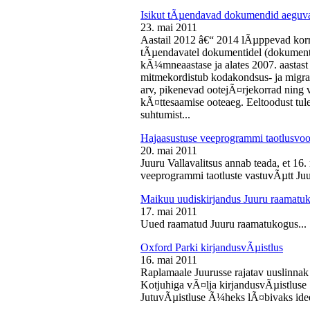
Isikut tÃµendavad dokumendid aeguv
23. mai 2011
Aastail 2012 â€“ 2014 lÃµppevad korra
tÃµendavatel dokumentidel (dokument),
kÃ¼mneaastase ja alates 2007. aastast 
mitmekordistub kodakondsus- ja migra
arv, pikenevad ootejÃ¤rjekorrad ning
kÃ¤ttesaamise ooteaeg. Eeltoodust tul
suhtumist...
Hajaasustuse veeprogrammi taotlusvoo
20. mai 2011
Juuru Vallavalitsus annab teada, et 16.
veeprogrammi taotluste vastuvÃµtt Juur
Maikuu uudiskirjandus Juuru raamatu
17. mai 2011
Uued raamatud Juuru raamatukogus...
Oxford Parki kirjandusvÃµistlus
16. mai 2011
Raplamaale Juurusse rajatav uuslinnak
Kotjuhiga vÃ¤lja kirjandusvÃµistluse 
JutuvÃµistluse Ã¼heks lÃ¤bivaks idee