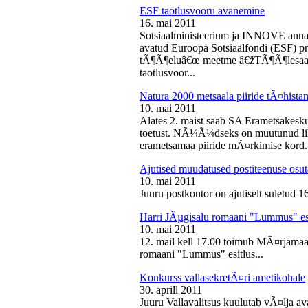
ESF taotlusvooru avanemine
16. mai 2011
Sotsiaalministeerium ja INNOVE annava
avatud Euroopa Sotsiaalfondi (ESF) pri
tÃ¶Ã¶eluâ€œ meetme â€žTÃ¶Ã¶lesaam
taotlusvoor...
Natura 2000 metsaala piiride tÃ¤hist
10. mai 2011
Alates 2. maist saab SA Erametsakesk
toetust. NÃ¼Ã¼dseks on muutunud liht
erametsamaa piiride mÃ¤rkimise kord.
Ajutised muudatused postiteenuse osut
10. mai 2011
Juuru postkontor on ajutiselt suletud 1
Harri JÃµgisalu romaani "Lummus" es
10. mai 2011
12. mail kell 17.00 toimub MÃ¤rjamaa 
romaani "Lummus" esitlus...
Konkurss vallasekretÃ¤ri ametikohale
30. aprill 2011
Juuru Vallavalitsus kuulutab vÃ¤lja av