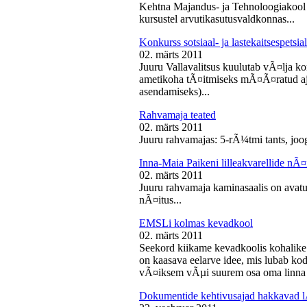
Kehtna Majandus- ja Tehnoloogiakool k
kursustel arvutikasutusvaldkonnas...
Konkurss sotsiaal- ja lastekaitsespetsia
02. märts 2011
Juuru Vallavalitsus kuulutab vÃ¤lja konk
ametikoha tÃ¤itmiseks mÃ¤Ã¤ratud aja
asendamiseks)...
Rahvamaja teated
02. märts 2011
Juuru rahvamajas: 5-rÃ¼tmi tants, joog
Inna-Maia Paikeni lilleakvarellide nÃ¤
02. märts 2011
Juuru rahvamaja kaminasaalis on avatud
nÃ¤itus...
EMSLi kolmas kevadkool
02. märts 2011
Seekord kiikame kevadkoolis kohalike
on kaasava eelarve idee, mis lubab koda
vÃ¤iksem vÃµi suurem osa oma linna v
Dokumentide kehtivusajad hakkavad