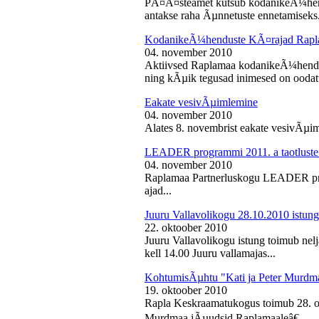
PÃ¤Ã¤steamet kutsub kodanikeÃ¼hendu
antakse raha Ãµnnetuste ennetamiseks.
KodanikeÃ¼henduste KÃ¤rajad Rapl
04. november 2010
Aktiivsed Raplamaa kodanikeÃ¼hendust
ning kÃµik tegusad inimesed on ooda
Eakate vesivÃµimlemine
04. november 2010
Alates 8. novembrist eakate vesivÃµiml
LEADER programmi 2011. a taotluste
04. november 2010
Raplamaa Partnerluskogu LEADER pro
ajad...
Juuru Vallavolikogu 28.10.2010 istung
22. oktoober 2010
Juuru Vallavolikogu istung toimub nel
kell 14.00 Juuru vallamajas...
KohtumisÃµhtu "Kati ja Peter Murdm
19. oktoober 2010
Rapla Keskraamatukogus toimub 28. o
Murdmaa jÃµudsid Raplamaaleâ€...