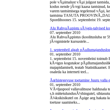
pole vÃµimalust vÃµi julgust tantsida,
kodus nende jÃ¤rgi kaasa tantsinud, kel
varem tantsimisega tegelenud vÃµi, k
tantsima TASUTA PROOVINÃ„DALA! 
Spordihoones 15. septembrist 19. septe
Alu RahvaÃµpistu sÃ¼gis-talvised ko
07. september 2010
Alu RahvaÃµpistus (koolitusluba nr 
jÃ¤rgmistele kursustele...
1. septembril algab pÃµllumajanduslo
01. september 2010
1. septembrist 15. novembrini toimub 
kÃ¤igus kogutakse pÃµllumajandusliku
majapidamiselt, teatab Statistikaamet
osaleda ka interneti teel...
Ãœhistegevuse toetamine Juuru valla e
01. september 2010
VÃ¤ljaspool vallavalitsuse haldusala te
s.h mittetulundusÃ¼hingutel, sihtasutus
Ã¼ksikisikutel on Ãµige aeg hakata ko
toetuse saamiseks...