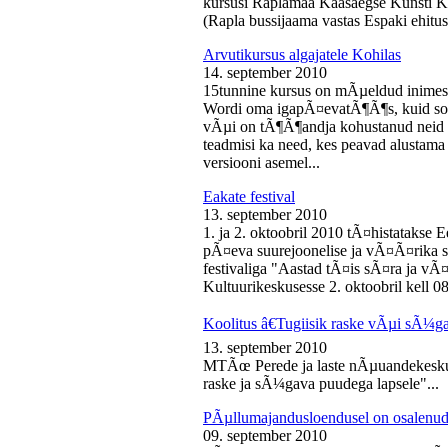
kursusi Raplamaa Kaasaegse Kunsti Ke
(Rapla bussijaama vastas Espaki ehitusp
Arvutikursus algajatele Kohilas
14. september 2010
15tunnine kursus on mÃµeldud inime
Wordi oma igapÃ¤evatÃ¶Ã¶s, kuid soo
vÃµi on tÃ¶Ã¶andja kohustanud neid s
teadmisi ka need, kes peavad alustam
versiooni asemel...
Eakate festival
13. september 2010
1. ja 2. oktoobril 2010 tÃ¤histatakse E
pÃ¤eva suurejoonelise ja vÃ¤Ã¤rika
festivaliga "Aastad tÃ¤is sÃ¤ra ja vÃ
Kultuurikeskusesse 2. oktoobril kell 08
Koolitus â€Tugiisik raske vÃµi sÃ¼ga
13. september 2010
MTÃœ Perede ja laste nÃµuandekeskus
raske ja sÃ¼gava puudega lapsele"...
PÃµllumajandusloendusel on osalenud
09. september 2010