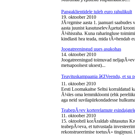
Pangaklientidele tuleb euro rahulikult
19. oktoober 2010
JÃ¤rgmise aasta 1. jaanuari saabudes 
aasta juunist kasutuselevÃµetud kroon
Ã¼hisraha. Kuna raharingluse toimimise
kindlasti hea teada, mida tÃ¤hendab e
Joogatreeningud uues asukohas
14. oktoober 2010
Joogatreeningud toimuvad neljapÃ¤evit
metsapoolsest uksest)...
Teavituskampaania â€žVeendu, et su pe
11. oktoober 2010
Eesti Loomakaitse Seltsi korraldatud
Ã¼les oma lemmikloomi (ehk pereliikm
aga neid suvilapiirkondadesse hulkuma
TeabepÃ¤ev korterelamute esindajatel
11. oktoober 2010
15. oktoobril korÂ­raldab sihtasutus K
teabepÃ¤eva, et tutvustada investeer
rekonstrueerimise toetusÂ» tingimusi