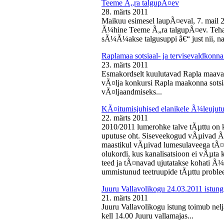
Teeme Ã„ra talgupÃ¤ev
28. märts 2011
Maikuu esimesel laupÃ¤eval, 7. mail 
Ã¼hine Teeme Ã„ra talgupÃ¤ev. Teha
sÃ¼Ã¼akse talgusuppi â€“ just nii, na
Raplamaa sotsiaal- ja tervisevaldkonn
23. märts 2011
Esmakordselt kuulutavad Rapla maav
vÃ¤lja konkursi Rapla maakonna sotsia
vÃ¤ljaandmiseks...
KÃ¤itumisjuhised elanikele Ã¼leujutu
22. märts 2011
2010/2011 lumerohke talve tÃµttu on k
uputuse oht. Siseveekogud vÃµivad Ã
maastikul vÃµivad lumesulaveega tÃ¤i
olukordi, kus kanalisatsioon ei vÃµta 
teed ja tÃ¤navad ujutatakse kohati Ã¼
ummistunud teetruupide tÃµttu proble
Juuru Vallavolikogu 24.03.2011 istung
21. märts 2011
Juuru Vallavolikogu istung toimub nel
kell 14.00 Juuru vallamajas...