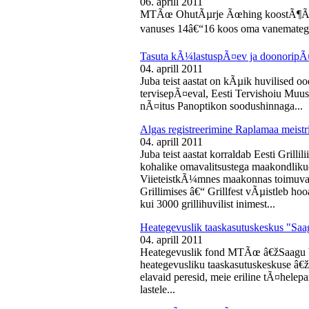
06. aprill 2011
MTÃœ OhutÃµrje Ãœhing koostÃ¶Ã¶s
vanuses 14â€“16 koos oma vanematega
Tasuta kÃ¼lastuspÃ¤ev ja doonoripÃ
04. aprill 2011
Juba teist aastat on kÃµik huvilised oo
tervisepÃ¤eval, Eesti Tervishoiu Muu
nÃ¤itus Panoptikon soodushinnaga...
Algas registreerimine Raplamaa meistri
04. aprill 2011
Juba teist aastat korraldab Eesti Gril
kohalike omavalitsustega maakondliku
ViieteistkÃ¼mnes maakonnas toimuval 
Grillimises â€“ Grillfest vÃµistleb h
kui 3000 grillihuvilist inimest...
Heategevuslik taaskasutuskeskus "Saa
04. aprill 2011
Heategevuslik fond MTÃœ â€žSaagu 
heategevusliku taaskasutuskeskuse â
elavaid peresid, meie eriline tÃ¤helep
lastele...