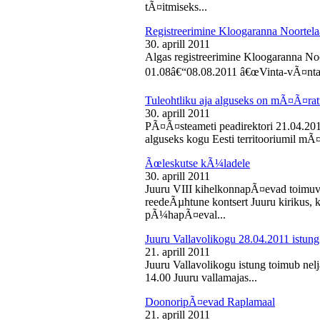
tÃ¤itmiseks...
Registreerimine Kloogaranna Noortela
30. aprill 2011
Algas registreerimine Kloogaranna Noo
01.08â€“08.08.2011 â€œVinta-vÃ¤ntaâ€
Tuleohtliku aja alguseks on mÃ¤Ã¤ra
30. aprill 2011
PÃ¤Ã¤steameti peadirektori 21.04.2011
alguseks kogu Eesti territooriumil mÃ¤
Ãœleskutse kÃ¼ladele
30. aprill 2011
Juuru VIII kihelkonnapÃ¤evad toimuvad
reedeÃµhtune kontsert Juuru kirikus
pÃ¼hapÃ¤eval...
Juuru Vallavolikogu 28.04.2011 istung
21. aprill 2011
Juuru Vallavolikogu istung toimub nelja
14.00 Juuru vallamajas...
DoonoripÃ¤evad Raplamaal
21. aprill 2011