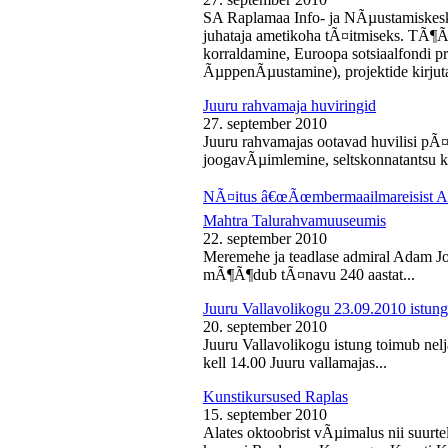
SA Raplamaa Info- ja NÃµustamiskesk
juhataja ametikoha tÃ¤itmiseks. TÃ¶Ã
korraldamine, Euroopa sotsiaalfondi p
ÃµppenÃµustamine), projektide kirjuta
Juuru rahvamaja huviringid
27. september 2010
Juuru rahvamajas ootavad huvilisi pÃ¤r
joogavÃµimlemine, seltskonnatantsu ku
NÃ¤itus â€œÃœmbermaailmareisist Ada
Mahtra Talurahvamuuseumis
22. september 2010
Meremehe ja teadlase admiral Adam J
mÃ¶Ã¶dub tÃ¤navu 240 aastat...
Juuru Vallavolikogu 23.09.2010 istung
20. september 2010
Juuru Vallavolikogu istung toimub nel
kell 14.00 Juuru vallamajas...
Kunstikursused Raplas
15. september 2010
Alates oktoobrist vÃµimalus nii suurte