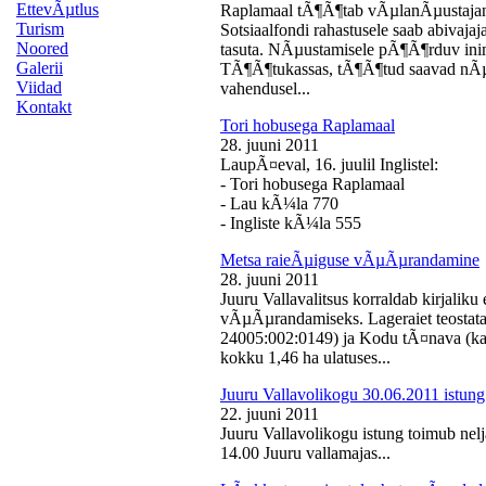
EttevÃµtlus
Raplamaal tÃ¶Ã¶tab vÃµlanÃµustajan
Turism
Sotsiaalfondi rahastusele saab abivaj
Noored
tasuta. NÃµustamisele pÃ¶Ã¶rduv inime
Galerii
TÃ¶Ã¶tukassas, tÃ¶Ã¶tud saavad nÃµ
Viidad
vahendusel...
Kontakt
Tori hobusega Raplamaal
28. juuni 2011
LaupÃ¤eval, 16. juulil Inglistel:
- Tori hobusega Raplamaal
- Lau kÃ¼la 770
- Ingliste kÃ¼la 555
Metsa raieÃµiguse vÃµÃµrandamine
28. juuni 2011
Juuru Vallavalitsus korraldab kirjali
vÃµÃµrandamiseks. Lageraiet teostata
24005:002:0149) ja Kodu tÃ¤nava (k
kokku 1,46 ha ulatuses...
Juuru Vallavolikogu 30.06.2011 istung
22. juuni 2011
Juuru Vallavolikogu istung toimub nelj
14.00 Juuru vallamajas...