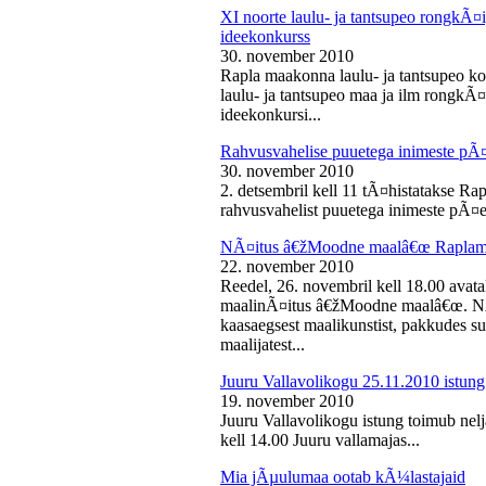
XI noorte laulu- ja tantsupeo rongkÃ
ideekonkurss
30. november 2010
Rapla maakonna laulu- ja tantsupeo ko
laulu- ja tantsupeo maa ja ilm rongk
ideekonkursi...
Rahvusvahelise puuetega inimeste pÃ
30. november 2010
2. detsembril kell 11 tÃ¤histatakse Ra
rahvusvahelist puuetega inimeste pÃ¤e
NÃ¤itus â€žMoodne maalâ€œ Raplama
22. november 2010
Reedel, 26. novembril kell 18.00 ava
maalinÃ¤itus â€žMoodne maalâ€œ. NÃ¤
kaasaegsest maalikunstist, pakkudes sub
maalijatest...
Juuru Vallavolikogu 25.11.2010 istung
19. november 2010
Juuru Vallavolikogu istung toimub nel
kell 14.00 Juuru vallamajas...
Mia jÃµulumaa ootab kÃ¼lastajaid