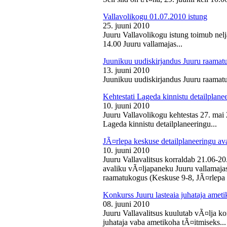
Vallavolikogu 01.07.2010 istung
25. juuni 2010
Juuru Vallavolikogu istung toimub nelj
14.00 Juuru vallamajas...
Juunikuu uudiskirjandus Juuru raamat
13. juuni 2010
Juunikuu uudiskirjandus Juuru raamatu
Kehtestati Lageda kinnistu detailplane
10. juuni 2010
Juuru Vallavolikogu kehtestas 27. ma
Lageda kinnistu detailplaneeringu...
JÃ¤rlepa keskuse detailplaneeringu av
10. juuni 2010
Juuru Vallavalitsus korraldab 21.06-2
avaliku vÃ¤ljapaneku Juuru vallamajas 
raamatukogus (Keskuse 9-8, JÃ¤rlepa 
Konkurss Juuru lasteaia juhataja ameti
08. juuni 2010
Juuru Vallavalitsus kuulutab vÃ¤lja ko
juhataja vaba ametikoha tÃ¤itmiseks...