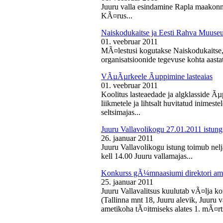
Juuru valla esindamine Rapla maakon
KÃ¤rus...
Naiskodukaitse ja Eesti Rahva Muus
01. veebruar 2011
MÃ¤lestusi kogutakse Naiskodukaitse
organisatsioonide tegevuse kohta aasta
VÃµÃµrkeele Ãµppimine lasteaias
01. veebruar 2011
Koolitus lasteaedade ja algklasside Ãµp
liikmetele ja lihtsalt huvitatud inimest
seltsimajas...
Juuru Vallavolikogu 27.01.2011 istung
26. jaanuar 2011
Juuru Vallavolikogu istung toimub nelj
kell 14.00 Juuru vallamajas...
Konkurss gÃ¼mnaasiumi direktori am
25. jaanuar 2011
Juuru Vallavalitsus kuulutab vÃ¤lja 
(Tallinna mnt 18, Juuru alevik, Juu
ametikoha tÃ¤itmiseks alates 1. mÃ¤rts