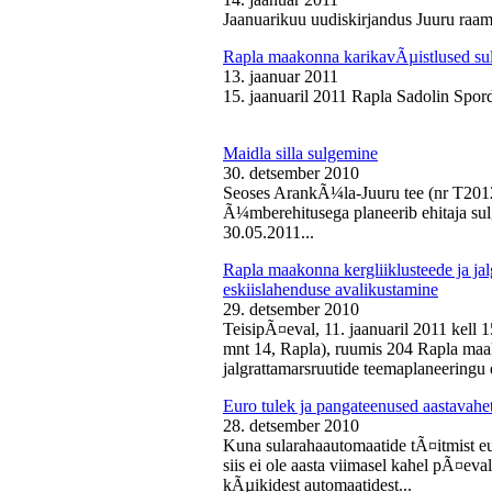
Jaanuarikuu uudiskirjandus Juuru raam
Rapla maakonna karikavÃµistlused sul
13. jaanuar 2011
15. jaanuaril 2011 Rapla Sadolin Spord
Maidla silla sulgemine
30. detsember 2010
Seoses ArankÃ¼la-Juuru tee (nr T2012
Ã¼mberehitusega planeerib ehitaja sul
30.05.2011...
Rapla maakonna kergliiklusteede ja ja
eskiislahenduse avalikustamine
29. detsember 2010
TeisipÃ¤eval, 11. jaanuaril 2011 kell 
mnt 14, Rapla), ruumis 204 Rapla maak
jalgrattamarsruutide teemaplaneeringu e
Euro tulek ja pangateenused aastavahe
28. detsember 2010
Kuna sularahaautomaatide tÃ¤itmist eu
siis ei ole aasta viimasel kahel pÃ¤ev
kÃµikidest automaatidest...