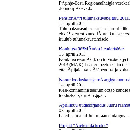
PÃµhja-Eesti Regionaalhaigla vereke
doonoripÃ¤evad:...
PensionÃ¤ri tulumaksuvaba tulu 2011. 
15. aprill 2011
Tulumaksuseaduse kohaselt on riikliku
ehk 192 eurot kuus. JÃ¤relikult see os
kuulub tulumaksustamisele...
Konkurss â€žMÃ¤rka Leaderitâ€œ
15. aprill 2011
Konkursi eesmÃ¤rk on tutvustada ja t
2013 (MAK) Leader meetmest toetust s
ettevÃµtjaid, vabaÃ¼hendusi ja kohali
Noore looduskaitsja mÃ¤rgiga tunnus
14. aprill 2011
Keskkonnaministeerium ootab kandidaa
looduskaitsja mÃ¤rgiga...
Aprillikuu uudiskirjandus Juuru raam
08. aprill 2011
Uued raamatud Juuru raamatukogus...
Projekt "Ãœksinda kodus"