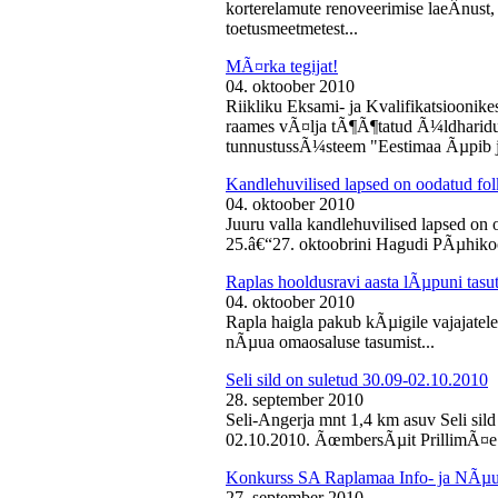
korterelamute renoveerimise laeÂ­nust,
toetusmeetmetest...
MÃ¤rka tegijat!
04. oktoober 2010
Riikliku Eksami- ja Kvalifikatsiooni
raames vÃ¤lja tÃ¶Ã¶tatud Ã¼ldharidus
tunnustussÃ¼steem "Eestimaa Ãµpib j
Kandlehuvilised lapsed on oodatud fo
04. oktoober 2010
Juuru valla kandlehuvilised lapsed on
25.â€“27. oktoobrini Hagudi PÃµhikool
Raplas hooldusravi aasta lÃµpuni tasu
04. oktoober 2010
Rapla haigla pakub kÃµigile vajajatel
nÃµua omaosaluse tasumist...
Seli sild on suletud 30.09-02.10.2010
28. september 2010
Seli-Angerja mnt 1,4 km asuv Seli sil
02.10.2010. ÃœmbersÃµit PrillimÃ¤e 
Konkurss SA Raplamaa Info- ja NÃµus
27. september 2010