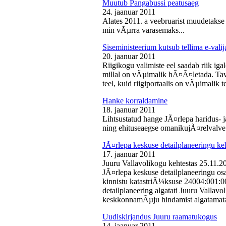
Muutub Pangabussi peatusaeg
24. jaanuar 2011
Alates 2011. a veebruarist muudetakse
min vÃµrra varasemaks...
Siseministeerium kutsub tellima e-valij
20. jaanuar 2011
Riigikogu valimiste eel saadab riik iga
millal on vÃµimalik hÃ¤Ã¤letada. Tava
teel, kuid riigiportaalis on vÃµimalik te
Hanke korraldamine
18. jaanuar 2011
Lihtsustatud hange JÃ¤rlepa haridus- j
ning ehituseaegse omanikujÃ¤relvalve t
JÃ¤rlepa keskuse detailplaneeringu ke
17. jaanuar 2011
Juuru Vallavolikogu kehtestas 25.11.
JÃ¤rlepa keskuse detailplaneeringu os
kinnistu katastriÃ¼ksuse 24004:001:
detailplaneering algatati Juuru Vallav
keskkonnamÃµju hindamist algatamata
Uudiskirjandus Juuru raamatukogus
14. jaanuar 2011