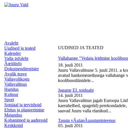
Avaleht
UUDISED JA TEATED
Uudised ja teated
Kalender
Vallahange "Vedaja leidmine koolibussi
Valla infoleht
Ãœldinfo
18. juuli 2011
Dokumendiregister
Juuru Vallavalitsuse 5. juuli 2011. a k
Avalik teave
avatud hankemenetlusega vallahange ve
Vallavolikogu
koolibussiliinidele...
Vallavalitsus
Haridus
Jagame EL toiduabi
Kultuur
14. juuli 2011
Sport
Juuru Vallavalitsus jagab Euroopa Liid
Sotsiaal ja tervishoid
kaerahelbed, spagetid) perekondadele, 
Ehitus ja planeerimine
saavad Juuru valla elanikud...
Majandus
Kohanimed ja aadressid
Tasuta vÃµlanÃµustamisteenus
Keskkond
05. juuli 2011