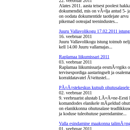
22. veebruar 2011
Alates 2011. aasta teisest poolest ha
dokumendid, mis on vÃ¤lja antud 5- ja 
on oodata dokumentide taotlejate arv
pikemad ooteajad teenindustes...
Juuru Vallavolikogu 17.02.2011 istung
16. veebruar 2011
Juuru Vallavolikogu istung toimub nelj
kell 14.00 Juuru vallamajas...
Raplamaa liikumissari 2011
03. veebruar 2011
Raplamaa liikumissarja eesmÃ¤rgiks on
tervisespordiga aastaringselt ja osale
korraldatavatel Ã¼ritustel...
PÃ¤Ã¤stekeskus kutsub ohutusalasele 
02. veebruar 2011
9. veebruarist alustab LÃ¤Ã¤ne-Eest
komandodes elanikele mÃµeldud ohutus
on elanikkonna ohutusalase teadlikkus
ja koduse tuleohutuse parendamine...
Valla esindamine maakonna talimÃ¤n
01. veebruar 2011