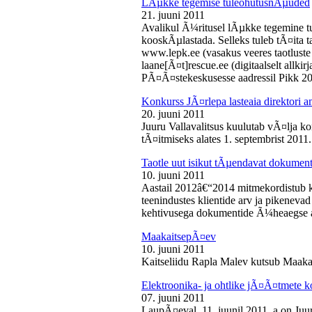
LÃµkke tegemise tuleohutusnÃµuded
21. juuni 2011
Avalikul Ã¼ritusel lÃµkke tegemine t
kooskÃµlastada. Selleks tuleb tÃ¤ita tao
www.lepk.ee (vasakus veeres taotluste a
laane[Ã¤t]rescue.ee (digitaalselt allk
PÃ¤Ã¤stekeskusesse aadressil Pikk 2
Konkurss JÃ¤rlepa lasteaia direktori a
20. juuni 2011
Juuru Vallavalitsus kuulutab vÃ¤lja ko
tÃ¤itmiseks alates 1. septembrist 2011.
Taotle uut isikut tÃµendavat dokumenti
10. juuni 2011
Aastail 2012â€“2014 mitmekordistub 
teenindustes klientide arv ja pikenevad
kehtivusega dokumentide Ã¼heaegse a
MaakaitsepÃ¤ev
10. juuni 2011
Kaitseliidu Rapla Malev kutsub Maakai
Elektroonika- ja ohtlike jÃ¤Ã¤tmete 
07. juuni 2011
LaupÃ¤eval, 11. juunil 2011. a on Juu