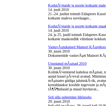
KodutÃ¼tarde ja noorte kotkaste male
14. juuli 2010
21.-24. juulini toimub Eidaperes Kas
kotkaste maleva suvelaager...
KodutÃ¼tarde ja noorte kotkaste maako
14. juuli 2010
24. ja 25. juulil toimub Eidaperes Ka
kotkaste maakondlik vilistlaste kokkutu
VastuvÃµtukatsed Mainori KÃµrgkool
30. juuni 2010
Dokumentide vastuvÃµtt Mainori KÃµ
Unustatud mÃµisad 2010
30. juuni 2010
KolmkÃ¼mmend kaheksa mÃµisat, mille
aastal kuuel pÃ¤eval avatud. Miinimu
mÃµisates giidiga jalutuskÃ¤ik, avatu
korraldatakse koolide tugevuste ja mÃ
tÃ¶Ã¶tubasid ja muud huvitavat...
Seli silla sulgemine liikluseks
29. juuni 2010
Seli sild on tÃ¤na, 29. juunil kell 10.0