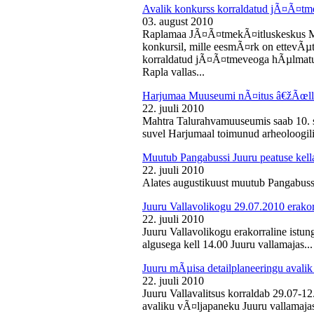
Avalik konkurss korraldatud jÃ¤Ã¤tm
03. august 2010
Raplamaa JÃ¤Ã¤tmekÃ¤itluskeskus M
konkursil, mille eesmÃ¤rk on ettevÃµ
korraldatud jÃ¤Ã¤tmeveoga hÃµlmatu
Rapla vallas...
Harjumaa Muuseumi nÃ¤itus â€žÃœll
22. juuli 2010
Mahtra Talurahvamuuseumis saab 10. s
suvel Harjumaal toimunud arheoloogilis
Muutub Pangabussi Juuru peatuse kell
22. juuli 2010
Alates augustikuust muutub Pangabussi
Juuru Vallavolikogu 29.07.2010 erakor
22. juuli 2010
Juuru Vallavolikogu erakorraline istun
algusega kell 14.00 Juuru vallamajas...
Juuru mÃµisa detailplaneeringu avali
22. juuli 2010
Juuru Vallavalitsus korraldab 29.07-1
avaliku vÃ¤ljapaneku Juuru vallamajas