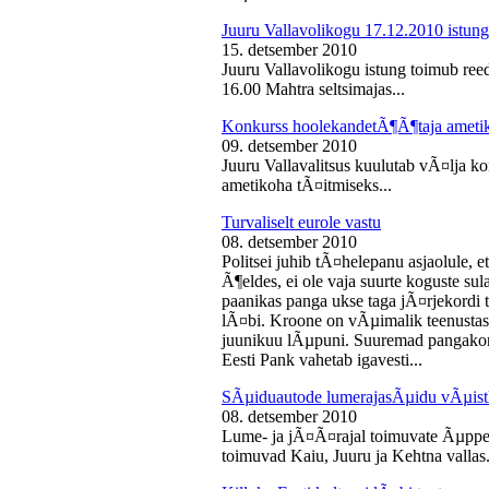
Juuru Vallavolikogu 17.12.2010 istung
15. detsember 2010
Juuru Vallavolikogu istung toimub reed
16.00 Mahtra seltsimajas...
Konkurss hoolekandetÃ¶Ã¶taja ameti
09. detsember 2010
Juuru Vallavalitsus kuulutab vÃ¤lja 
ametikoha tÃ¤itmiseks...
Turvaliselt eurole vastu
08. detsember 2010
Politsei juhib tÃ¤helepanu asjaolule, et
Ã¶eldes, ei ole vaja suurte koguste sul
paanikas panga ukse taga jÃ¤rjekord
lÃ¤bi. Kroone on vÃµimalik teenustas
juunikuu lÃµpuni. Suuremad pangakont
Eesti Pank vahetab igavesti...
SÃµiduautode lumerajasÃµidu vÃµist
08. detsember 2010
Lume- ja jÃ¤Ã¤rajal toimuvate Ãµppe
toimuvad Kaiu, Juuru ja Kehtna vallas.