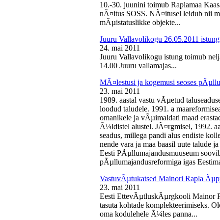
10.-30. juunini toimub Raplamaa Kaas
nÃ¤itus SOSS. NÃ¤itusel leidub nii ma
mÃµistatuslikke objekte...
Juuru Vallavolikogu 26.05.2011 istung
24. mai 2011
Juuru Vallavolikogu istung toimub nelj
14.00 Juuru vallamajas...
MÃ¤lestusi ja kogemusi seoses pÃµll
23. mai 2011
1989. aastal vastu vÃµetud taluseaduse
loodud taludele. 1991. a maareformise
omanikele ja vÃµimaldati maad erasta
Ã¼ldistel alustel. JÃ¤rgmisel, 1992. 
seadus, millega pandi alus endiste kolle
nende vara ja maa baasil uute talude 
Eesti PÃµllumajandusmuuseum soovib 
pÃµllumajandusreformiga igas Eestima
VastuvÃµtukatsed Mainori Rapla Ãµpp
23. mai 2011
Eesti EttevÃµtluskÃµrgkooli Mainor 
tasuta kohtade komplekteerimiseks. Ol
oma kodulehele Ã¼les panna...