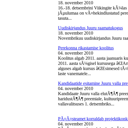
18. november 2010
16.-18. detsembrini Viikingite kÃ¼la
jÃµulumaa on vÃ¤hekindlustatud perede
tasuta...
Uudiskirjandus Juuru raamatukogus
18. november 2010
Novembrikuu uudiskirjandus Juuru ra
Perekonna rikastamise koolitus
04. november 2010
Koolitus algab 2011. aasta jaanuaris
2011. aasta sÃ¼gisel kursusega â€žAr
alguses algab kursus â€žEsimesed tÃ¤
laste vanematele...
Kandidaatide esitamine Juuru valla 
04. november 2010
Kandidaate Juuru valla elutÃ¶Ã¶ preem
haridustÃ¶Ã¶ preemiale, kultuuripreem
vallavalitsuses 1. detsembriks...
PÃ¤Ã¤steamet korraldab projektikonk
04. november 2010