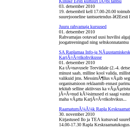
Killuke Eesti kultuuri lÃ¤bi tantsu
03. detsember 2010
19. detsembril kell 17.00-20.00 toimu
suurejooneline tantsuetendus â€žEesti 
Juuru rahvamaja kursused
01. detsember 2010
Rahvamajas ootavad uusi huvilisi algaj
joogatreeningud ning seltskonnatantsu 
SA Raplamaa Info-ja NÃµustamiskesku
KarjÃ¤Ã¤rikohvikusse
01. detsember 2010
Ka tÃ¤navusele Teeviidale (2.-4. det
minust saab, milline kool valida, milli
valikuid jms. MessimÃ¶llus vÃµib sega
organisatsioon reklaamib ennast parima
tekitab selline aktiivsus ka vÃµÃµris
jÃ¤Ã¤nud kÃ¼simused ei saagi vastust
maha vÃµtta KarjÃ¤Ã¤rikohvikus...
RaamatumÃ¼Ã¼k Rapla Keskraamat
30. november 2010
Kirjastused Ilo ja TEA kutsuvad suur
14.00-17.30 Rapla Keskraamatukogus.