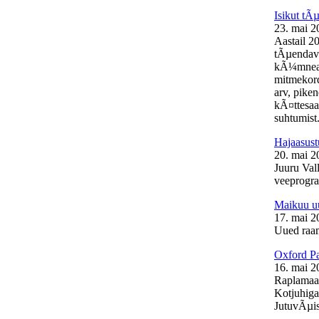
Isikut t
23. mai 2
Aastail 2
tÃµendava
kÃ¼mneaas
mitmekord
arv, pike
kÃ¤ttesaa
suhtumist.
Hajaasust
20. mai 2
Juuru Vall
veeprogra
Maikuu uu
17. mai 2
Uued raam
Oxford Pa
16. mai 2
Raplamaal
Kotjuhiga
JutuvÃµis