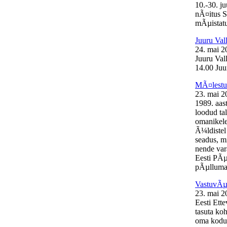
10.-30. j
nÃ¤itus S
mÃµistatu
Juuru Val
24. mai 2
Juuru Val
14.00 Juur
MÃ¤lestus
23. mai 2
1989. aas
loodud ta
omanikele
Ã¼ldistel
seadus, mi
nende var
Eesti PÃµ
pÃµllumaj
VastuvÃµt
23. mai 2
Eesti Ett
tasuta ko
oma kodul