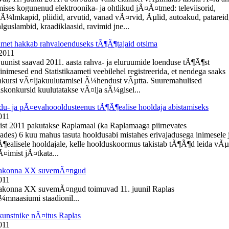
ises kogunenud elektroonika- ja ohtlikud jÃ¤Ã¤tmed: televiisorid,
kÃ¼lmkapid, pliidid, arvutid, vanad vÃ¤rvid, Ãµlid, autoakud, patareid
guslambid, kraadiklaasid, ravimid jne...
aamet hakkab rahvaloenduseks tÃ¶Ã¶tajaid otsima
 2011
 juunist saavad 2011. aasta rahva- ja eluruumide loenduse tÃ¶Ã¶st
inimesed end Statistikaameti veebilehel registreerida, et nendega saaks
kursi vÃ¤ljakuulutamisel Ã¼hendust vÃµtta. Suuremahulised
konkursid kuulutatakse vÃ¤lja sÃ¼gisel...
du- ja pÃ¤evahoooldusteenus tÃ¶Ã¶ealise hooldaja abistamiseks
011
ist 2011 pakutakse Raplamaal (ka Raplamaaga piirnevates
ades) 6 kuu mahus tasuta hooldusabi mistahes erivajadusega inimesele 
¶ealisele hooldajale, kelle hoolduskoormus takistab tÃ¶Ã¶d leida vÃµ
¤imist jÃ¤tkata...
aakonna XX suvemÃ¤ngud
011
akonna XX suvemÃ¤ngud toimuvad 11. juunil Raplas
mnaasiumi staadionil...
kunstnike nÃ¤itus Raplas
011