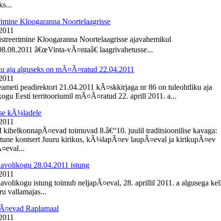
s...
rimine Kloogaranna Noortelaagrisse
 2011
istreerimine Kloogaranna Noortelaagrisse ajavahemikul
8.08.2011 â€œVinta-vÃ¤ntaâ€ laagrivahetusse...
ku aja alguseks on mÃ¤Ã¤ratud 22.04.2011
 2011
meti peadirektori 21.04.2011 kÃ¤skkirjaga nr 86 on tuleohtliku aja
ogu Eesti territooriumil mÃ¤Ã¤ratud 22. aprill 2011. a...
se kÃ¼ladele
 2011
I kihelkonnapÃ¤evad toimuvad 8.â€“10. juulil traditsioonilise kavaga:
une kontsert Juuru kirikus, kÃ¼lapÃ¤ev laupÃ¤eval ja kirikupÃ¤ev
eval...
lavolikogu 28.04.2011 istung
 2011
avolikogu istung toimub neljapÃ¤eval, 28. aprillil 2011. a algusega kel
u vallamajas...
Ã¤evad Raplamaal
 2011