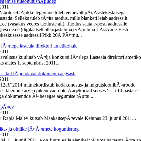
egemise tuleohutusnÃµuded
 2011
Ã¼ritusel lÃµkke tegemine tuleb eelnevalt pÃ¤Ã¤stekeskusega
tada. Selleks tuleb tÃ¤ita taotlus, mille blanketi leiab aadressilt
e (vasakus veeres taotluste all). Taotlus saata e-posti aadressile
]rescue.ee (digitaalselt allkirjastatuna) vÃµi tuua LÃ¤Ã¤ne-Eesti
eskusesse aadressil Pikk 20A PÃ¤rnu...
JÃ¤rlepa lasteaia direktori ametikohale
 2011
lavalitsus kuulutab vÃ¤lja konkursi JÃ¤rlepa Lasteaia direktori ametik
s alates 1. septembrist 2011...
t isikut tÃµendavat dokumenti aegsasti
 2011
012â€“2014 mitmekordistub kodakondsus- ja migratsioonibÃ¼roode
es klientide arv ja pikenevad ootejÃ¤rjekorrad seoses 5- ja 10-aastase
ga dokumentide Ã¼heaegse aegumise tÃµttu...
epÃ¤ev
 2011
du Rapla Malev kutsub MaakaitsepÃ¤evale Kehtnas 23. juunil 2011...
ika- ja ohtlike jÃ¤Ã¤tmete kogumisring
 2011
l, 11. juunil 2011. a on Juuru valla elanikel vÃµimalus tasuta Ã¤ra a