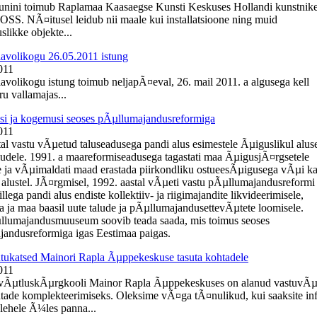
uunini toimub Raplamaa Kaasaegse Kunsti Keskuses Hollandi kunstnik
OSS. NÃ¤itusel leidub nii maale kui installatsioone ning muid
slikke objekte...
lavolikogu 26.05.2011 istung
011
lavolikogu istung toimub neljapÃ¤eval, 26. mail 2011. a algusega kell
u vallamajas...
i ja kogemusi seoses pÃµllumajandusreformiga
011
tal vastu vÃµetud taluseadusega pandi alus esimestele Ãµiguslikul alus
ludele. 1991. a maareformiseadusega tagastati maa ÃµigusjÃ¤rgsetele
 ja vÃµimaldati maad erastada piirkondliku ostueesÃµigusega vÃµi k
 alustel. JÃ¤rgmisel, 1992. aastal vÃµeti vastu pÃµllumajandusreformi
llega pandi alus endiste kollektiiv- ja riigimajandite likvideerimisele,
a ja maa baasil uute talude ja pÃµllumajandusettevÃµtete loomisele.
llumajandusmuuseum soovib teada saada, mis toimus seoses
andusreformiga igas Eestimaa paigas.
ukatsed Mainori Rapla Ãµppekeskuse tasuta kohtadele
011
evÃµtluskÃµrgkooli Mainor Rapla Ãµppekeskuses on alanud vastuvÃµ
htade komplekteerimiseks. Oleksime vÃ¤ga tÃ¤nulikud, kui saaksite in
ehele Ã¼les panna...