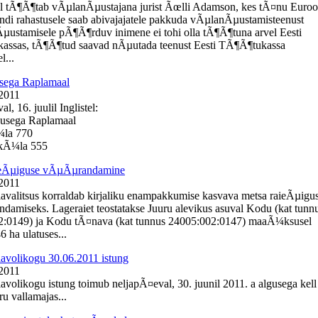
l tÃ¶Ã¶tab vÃµlanÃµustajana jurist Ãœlli Adamson, kes tÃ¤nu Euro
ondi rahastusele saab abivajajatele pakkuda vÃµlanÃµustamisteenust
Ãµustamisele pÃ¶Ã¶rduv inimene ei tohi olla tÃ¶Ã¶tuna arvel Eesti
assas, tÃ¶Ã¶tud saavad nÃµutada teenust Eesti TÃ¶Ã¶tukassa
l...
sega Raplamaal
 2011
, 16. juulil Inglistel:
busega Raplamaal
¼la 770
e kÃ¼la 555
ieÃµiguse vÃµÃµrandamine
 2011
lavalitsus korraldab kirjaliku enampakkumise kasvava metsa raieÃµigu
amiseks. Lageraiet teostatakse Juuru alevikus asuval Kodu (kat tunn
2:0149) ja Kodu tÃ¤nava (kat tunnus 24005:002:0147) maaÃ¼ksusel
 ha ulatuses...
lavolikogu 30.06.2011 istung
 2011
lavolikogu istung toimub neljapÃ¤eval, 30. juunil 2011. a algusega kell
u vallamajas...