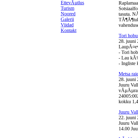
EttevÃµtlus
Raplamaa
Turism
Sotsiaalf
Noored
tasuta. N
Galerii
TÃ¶Ã¶tuk
Viidad
vahenduse
Kontakt
Tori hobu
28. juuni
LaupÃ¤eval
- Tori ho
- Lau kÃ
- Inglist
Metsa ra
28. juuni
Juuru Val
vÃµÃµrand
24005:00
kokku 1,46
Juuru Val
22. juuni
Juuru Val
14.00 Juur