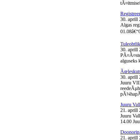
tÃ¤itmisek
Registree
30. aprill
Algas reg
01.08â€“0
Tuleohtli
30. aprill
PÃ¤Ã¤stea
alguseks k
Ãœleskut
30. aprill
Juuru VII
reedeÃµht
pÃ¼hapÃ¤
Juuru Val
21. aprill
Juuru Vall
14.00 Juur
Doonorip
21. aprill