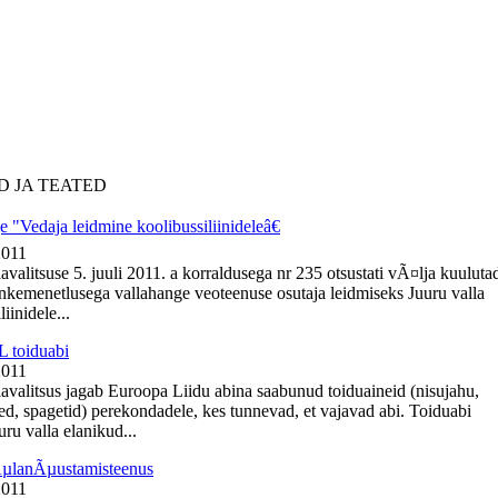
D JA TEATED
 "Vedaja leidmine koolibussiliinideleâ€
2011
avalitsuse 5. juuli 2011. a korraldusega nr 235 otsustati vÃ¤lja kuuluta
nkemenetlusega vallahange veoteenuse osutaja leidmiseks Juuru valla
iinidele...
 toiduabi
2011
lavalitsus jagab Euroopa Liidu abina saabunud toiduaineid (nisujahu,
ed, spagetid) perekondadele, kes tunnevad, et vajavad abi. Toiduabi
ru valla elanikud...
ÃµlanÃµustamisteenus
2011