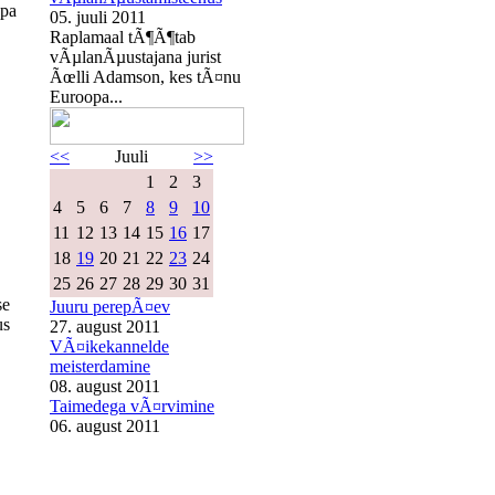
opa
05. juuli 2011
Raplamaal tÃ¶Ã¶tab
vÃµlanÃµustajana jurist
Ãœlli Adamson, kes tÃ¤nu
Euroopa...
<<
Juuli
>>
1
2
3
4
5
6
7
8
9
10
11
12
13
14
15
16
17
18
19
20
21
22
23
24
25
26
27
28
29
30
31
se
Juuru perepÃ¤ev
us
27. august 2011
VÃ¤ikekannelde
meisterdamine
08. august 2011
Taimedega vÃ¤rvimine
06. august 2011