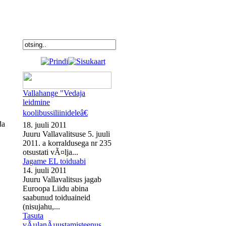
Vallahange "Vedaja
leidmine
koolibussiliinideleâ€
da
18. juuli 2011
Juuru Vallavalitsuse 5. juuli
2011. a korraldusega nr 235
otsustati vÃ¤lja...
Jagame EL toiduabi
14. juuli 2011
Juuru Vallavalitsus jagab
Euroopa Liidu abina
saabunud toiduaineid
(nisujahu,...
Tasuta
vÃµlanÃµustamisteenus