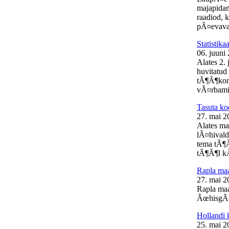
majapidam
raadiod, 
pÃ¤evaval
Statistik
06. juuni
Alates 2.
huvitatud 
tÃ¶Ã¶kon
vÃ¤rbamis
Tasuta ko
27. mai 2
Alates ma
lÃ¤hivald
tema tÃ¶Ã
tÃ¶Ã¶l kÃ
Rapla m
27. mai 2
Rapla ma
ÃœhisgÃ¼
Hollandi 
25. mai 2