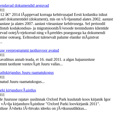
Ãµendavad dokumendid aeguvad
011
012 â€“ 2014 lÃµppevad korraga kehtivusajad Eesti kodaniku isikut
tel dokumentidel (dokument), mis on vÃ¤ljastatud alates 2002. aastast
tase ja alates 2007. aastast viieaastase kehtivusega. Sel perioodil
istub kodakondsus- ja migratsioonibÃ¼roode teenindustes klientide
nevad ootejÃ¤rjekorrad ning vÃµrreldes praegusega ka dokumendi
mise ooteaeg. Eeltoodust tulenevalt palume elanike mÃµistvat
..
use veeprogrammi taotlusvoor avatud
011
avalitsus annab teada, et 16. mail 2011. a algas hajaasustuse
mmi taotluste vastuvÃµtt Juuru vallas...
diskirjandus Juuru raamatukogus
011
atud Juuru raamatukogus...
rki kirjandusvÃµistlus
011
e Juurusse rajatav uuslinnak Oxford Park kuulutab koos kirjanik Igor
 vÃ¤lja kirjandusvÃµistluse "Oxford Parki loovkirjanik 2011".
tluse Ã¼heks lÃ¤bivaks ideeks on jÃ¤tkusuutlikkus...