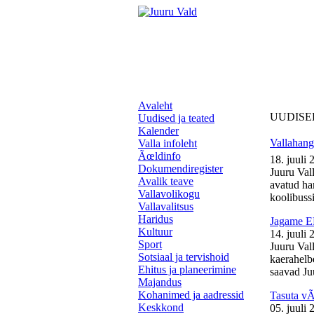
Avaleht
UUDISE
Uudised ja teated
Kalender
Vallahange
Valla infoleht
Ãœldinfo
18. juuli 
Dokumendiregister
Juuru Vall
Avalik teave
avatud ha
Vallavolikogu
koolibussil
Vallavalitsus
Haridus
Jagame EL
Kultuur
14. juuli 
Sport
Juuru Val
Sotsiaal ja tervishoid
kaerahelb
Ehitus ja planeerimine
saavad Juu
Majandus
Kohanimed ja aadressid
Tasuta v
Keskkond
05. juuli 