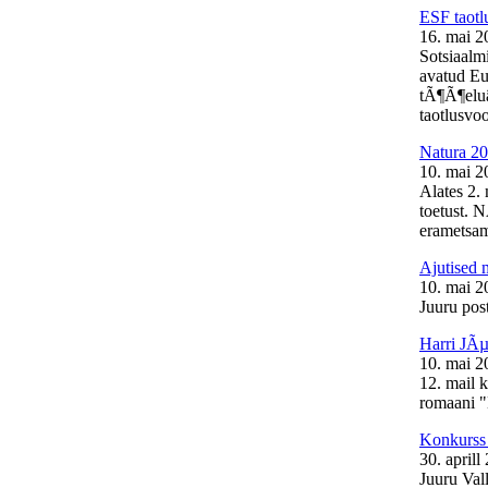
ESF taotl
16. mai 2
Sotsiaalm
avatud Eu
tÃ¶Ã¶elu
taotlusvoo
Natura 20
10. mai 2
Alates 2.
toetust. 
erametsam
Ajutised 
10. mai 2
Juuru post
Harri JÃµ
10. mai 2
12. mail 
romaani "
Konkurss 
30. aprill
Juuru Val