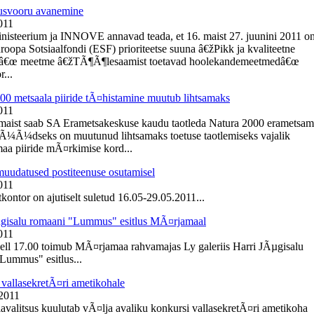
usvooru avanemine
011
inisteerium ja INNOVE annavad teada, et 16. maist 27. juunini 2011 o
roopa Sotsiaalfondi (ESF) prioriteetse suuna â€žPikk ja kvaliteetne
â€œ meetme â€žTÃ¶Ã¶lesaamist toetavad hoolekandemeetmedâ€œ
r...
00 metsaala piiride tÃ¤histamine muutub lihtsamaks
011
 maist saab SA Erametsakeskuse kaudu taotleda Natura 2000 erametsa
NÃ¼Ã¼dseks on muutunud lihtsamaks toetuse taotlemiseks vajalik
aa piiride mÃ¤rkimise kord...
muudatused postiteenuse osutamisel
011
kontor on ajutiselt suletud 16.05-29.05.2011...
gisalu romaani "Lummus" esitlus MÃ¤rjamaal
011
kell 17.00 toimub MÃ¤rjamaa rahvamajas Ly galeriis Harri JÃµgisalu
Lummus" esitlus...
vallasekretÃ¤ri ametikohale
 2011
lavalitsus kuulutab vÃ¤lja avaliku konkursi vallasekretÃ¤ri ametikoha