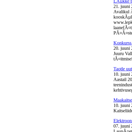
LÃµkke t
21. juuni
Avalikul 
kooskÃµlas
www.lepk.e
laane[Ã¤t
PÃ¤Ã¤stek
Konkurss 
20. juuni
Juuru Val
tÃ¤itmisek
Taotle uu
10. juuni
Aastail 2
teenindust
kehtivuse
Maakaits
10. juuni
Kaitselii
Elektroon
07. juuni
LaupÃ¤eva