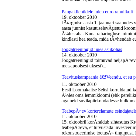
Pangaklientidele tuleb euro rahulikult
19. oktoober 2010
JÃ¤rgmise aasta 1. jaanuari saabudes 
aasta juunist kasutuselevÃµetud kroon
Ã¼hisraha. Kuna raharingluse toimimise
kindlasti hea teada, mida tÃ¤hendab e
Joogatreeningud uues asukohas
14. oktoober 2010
Joogatreeningud toimuvad neljapÃ¤evit
metsapoolsest uksest)...
Teavituskampaania â€žVeendu, et su pe
11. oktoober 2010
Eesti Loomakaitse Seltsi korraldatud
Ã¼les oma lemmikloomi (ehk pereliikm
aga neid suvilapiirkondadesse hulkuma
TeabepÃ¤ev korterelamute esindajatel
11. oktoober 2010
15. oktoobril korÂ­raldab sihtasutus K
teabepÃ¤eva, et tutvustada investeer
rekonstrueerimise toetusÂ» tingimusi