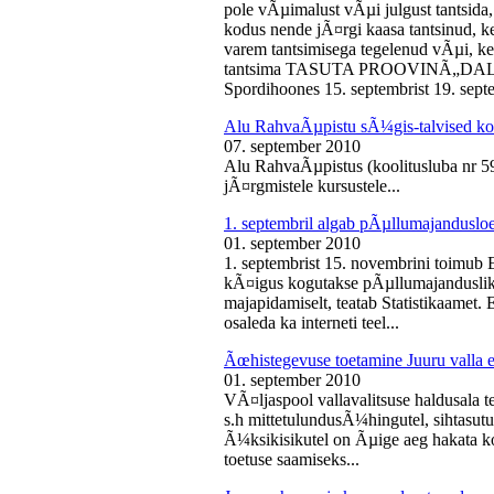
pole vÃµimalust vÃµi julgust tantsida,
kodus nende jÃ¤rgi kaasa tantsinud, kel
varem tantsimisega tegelenud vÃµi, k
tantsima TASUTA PROOVINÃ„DALA! 
Spordihoones 15. septembrist 19. septe
Alu RahvaÃµpistu sÃ¼gis-talvised ko
07. september 2010
Alu RahvaÃµpistus (koolitusluba nr 
jÃ¤rgmistele kursustele...
1. septembril algab pÃµllumajanduslo
01. september 2010
1. septembrist 15. novembrini toimub 
kÃ¤igus kogutakse pÃµllumajandusliku
majapidamiselt, teatab Statistikaamet
osaleda ka interneti teel...
Ãœhistegevuse toetamine Juuru valla e
01. september 2010
VÃ¤ljaspool vallavalitsuse haldusala te
s.h mittetulundusÃ¼hingutel, sihtasutus
Ã¼ksikisikutel on Ãµige aeg hakata ko
toetuse saamiseks...