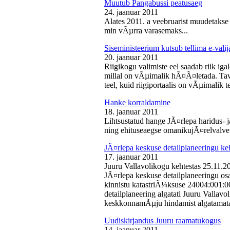
Muutub Pangabussi peatusaeg
24. jaanuar 2011
Alates 2011. a veebruarist muudetakse
min vÃµrra varasemaks...
Siseministeerium kutsub tellima e-valij
20. jaanuar 2011
Riigikogu valimiste eel saadab riik iga
millal on vÃµimalik hÃ¤Ã¤letada. Tava
teel, kuid riigiportaalis on vÃµimalik te
Hanke korraldamine
18. jaanuar 2011
Lihtsustatud hange JÃ¤rlepa haridus- j
ning ehituseaegse omanikujÃ¤relvalve t
JÃ¤rlepa keskuse detailplaneeringu ke
17. jaanuar 2011
Juuru Vallavolikogu kehtestas 25.11.
JÃ¤rlepa keskuse detailplaneeringu os
kinnistu katastriÃ¼ksuse 24004:001:
detailplaneering algatati Juuru Vallav
keskkonnamÃµju hindamist algatamata
Uudiskirjandus Juuru raamatukogus
14. jaanuar 2011