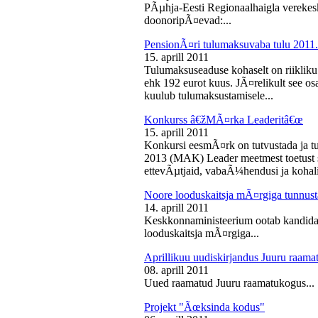
PÃµhja-Eesti Regionaalhaigla vereke
doonoripÃ¤evad:...
PensionÃ¤ri tulumaksuvaba tulu 2011. 
15. aprill 2011
Tulumaksuseaduse kohaselt on riikliku
ehk 192 eurot kuus. JÃ¤relikult see os
kuulub tulumaksustamisele...
Konkurss â€žMÃ¤rka Leaderitâ€œ
15. aprill 2011
Konkursi eesmÃ¤rk on tutvustada ja t
2013 (MAK) Leader meetmest toetust s
ettevÃµtjaid, vabaÃ¼hendusi ja kohali
Noore looduskaitsja mÃ¤rgiga tunnus
14. aprill 2011
Keskkonnaministeerium ootab kandidaa
looduskaitsja mÃ¤rgiga...
Aprillikuu uudiskirjandus Juuru raam
08. aprill 2011
Uued raamatud Juuru raamatukogus...
Projekt "Ãœksinda kodus"