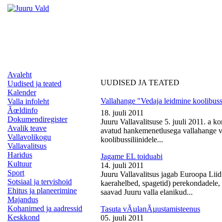
Avaleht
UUDISED JA TEATED
Uudised ja teated
Kalender
Vallahange "Vedaja leidmine koolibussi
Valla infoleht
Ãœldinfo
18. juuli 2011
Dokumendiregister
Juuru Vallavalitsuse 5. juuli 2011. a k
Avalik teave
avatud hankemenetlusega vallahange ve
Vallavolikogu
koolibussiliinidele...
Vallavalitsus
Haridus
Jagame EL toiduabi
Kultuur
14. juuli 2011
Sport
Juuru Vallavalitsus jagab Euroopa Liid
Sotsiaal ja tervishoid
kaerahelbed, spagetid) perekondadele, 
Ehitus ja planeerimine
saavad Juuru valla elanikud...
Majandus
Kohanimed ja aadressid
Tasuta vÃµlanÃµustamisteenus
Keskkond
05. juuli 2011