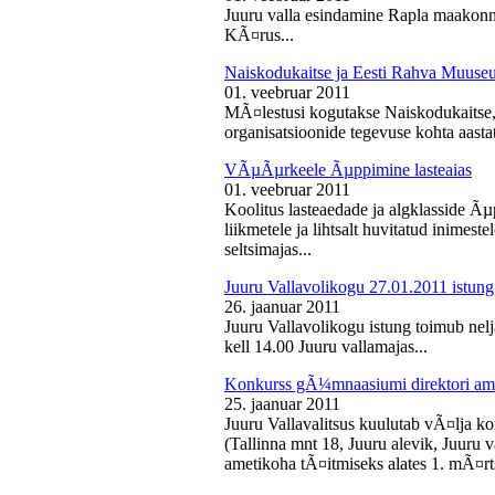
Juuru valla esindamine Rapla maakon
KÃ¤rus...
Naiskodukaitse ja Eesti Rahva Muus
01. veebruar 2011
MÃ¤lestusi kogutakse Naiskodukaitse
organisatsioonide tegevuse kohta aasta
VÃµÃµrkeele Ãµppimine lasteaias
01. veebruar 2011
Koolitus lasteaedade ja algklasside Ãµp
liikmetele ja lihtsalt huvitatud inimest
seltsimajas...
Juuru Vallavolikogu 27.01.2011 istung
26. jaanuar 2011
Juuru Vallavolikogu istung toimub nelj
kell 14.00 Juuru vallamajas...
Konkurss gÃ¼mnaasiumi direktori am
25. jaanuar 2011
Juuru Vallavalitsus kuulutab vÃ¤lja 
(Tallinna mnt 18, Juuru alevik, Juu
ametikoha tÃ¤itmiseks alates 1. mÃ¤rts