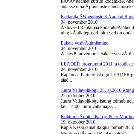
PÃ¤Ã¤steamet kutsub kodanikeÃ¼hendu
antakse raha Ãµnnetuste ennetamiseks.
KodanikeÃ¼henduste KÃ¤rajad Rapl
04. november 2010
Aktiivsed Raplamaa kodanikeÃ¼hendust
ning kÃµik tegusad inimesed on ooda
Eakate vesivÃµimlemine
04. november 2010
Alates 8. novembrist eakate vesivÃµiml
LEADER programmi 2011. a taotluste
04. november 2010
Raplamaa Partnerluskogu LEADER pro
ajad...
Juuru Vallavolikogu 28.10.2010 istung
22. oktoober 2010
Juuru Vallavolikogu istung toimub nel
kell 14.00 Juuru vallamajas...
KohtumisÃµhtu "Kati ja Peter Murdm
19. oktoober 2010
Rapla Keskraamatukogus toimub 28. o
Murdmaa jÃµudsid Raplamaaleâ€...