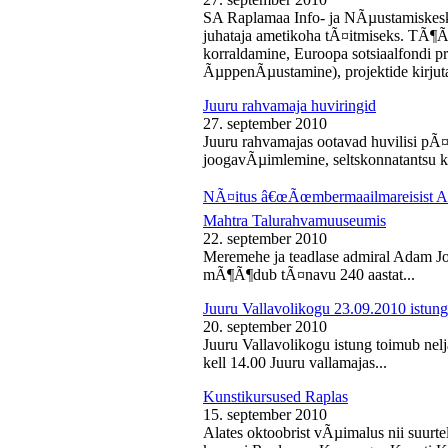
SA Raplamaa Info- ja NÃµustamiskesk
juhataja ametikoha tÃ¤itmiseks. TÃ¶Ã
korraldamine, Euroopa sotsiaalfondi p
ÃµppenÃµustamine), projektide kirjuta
Juuru rahvamaja huviringid
27. september 2010
Juuru rahvamajas ootavad huvilisi pÃ¤r
joogavÃµimlemine, seltskonnatantsu ku
NÃ¤itus â€œÃœmbermaailmareisist Ada
Mahtra Talurahvamuuseumis
22. september 2010
Meremehe ja teadlase admiral Adam J
mÃ¶Ã¶dub tÃ¤navu 240 aastat...
Juuru Vallavolikogu 23.09.2010 istung
20. september 2010
Juuru Vallavolikogu istung toimub nel
kell 14.00 Juuru vallamajas...
Kunstikursused Raplas
15. september 2010
Alates oktoobrist vÃµimalus nii suurte