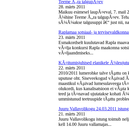
Teeme Ã„ra talgupÃ¤ev
28. märts 2011
Maikuu esimesel laupÃ¤eval, 7. mail 
Ã¼hine Teeme Ã„ra talgupÃ¤ev. Teha
sÃ¼Ã¼akse talgusuppi â€“ just nii, na
Raplamaa sotsiaal- ja tervisevaldkonn
23. märts 2011
Esmakordselt kuulutavad Rapla maav
vÃ¤lja konkursi Rapla maakonna sotsia
vÃ¤ljaandmiseks...
KÃ¤itumisjuhised elanikele Ã¼leujutu
22. märts 2011
2010/2011 lumerohke talve tÃµttu on k
uputuse oht. Siseveekogud vÃµivad Ã
maastikul vÃµivad lumesulaveega tÃ¤i
olukordi, kus kanalisatsioon ei vÃµta 
teed ja tÃ¤navad ujutatakse kohati Ã¼
ummistunud teetruupide tÃµttu proble
Juuru Vallavolikogu 24.03.2011 istung
21. märts 2011
Juuru Vallavolikogu istung toimub nel
kell 14.00 Juuru vallamajas...