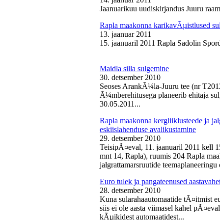
Jaanuarikuu uudiskirjandus Juuru raam
Rapla maakonna karikavÃµistlused sul
13. jaanuar 2011
15. jaanuaril 2011 Rapla Sadolin Spord
Maidla silla sulgemine
30. detsember 2010
Seoses ArankÃ¼la-Juuru tee (nr T2012
Ã¼mberehitusega planeerib ehitaja sul
30.05.2011...
Rapla maakonna kergliiklusteede ja ja
eskiislahenduse avalikustamine
29. detsember 2010
TeisipÃ¤eval, 11. jaanuaril 2011 kell 
mnt 14, Rapla), ruumis 204 Rapla maak
jalgrattamarsruutide teemaplaneeringu e
Euro tulek ja pangateenused aastavahe
28. detsember 2010
Kuna sularahaautomaatide tÃ¤itmist eu
siis ei ole aasta viimasel kahel pÃ¤ev
kÃµikidest automaatidest...