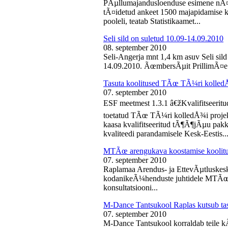
PÃµllumajandusloenduse esimene nÃ¤d
tÃ¤idetud ankeet 1500 majapidamise k
pooleli, teatab Statistikaamet...
Seli sild on suletud 10.09-14.09.2010
08. september 2010
Seli-Angerja mnt 1,4 km asuv Seli sil
14.09.2010. ÃœmbersÃµit PrillimÃ¤e 
Tasuta koolitused TÃœ TÃ¼ri kolled
07. september 2010
ESF meetmest 1.3.1 â€žKvalifitseeri
toetatud TÃœ TÃ¼ri kolledÅ¾i projek
kaasa kvalifitseeritud tÃ¶Ã¶jÃµu pak
kvaliteedi parandamisele Kesk-Eestis..
MTÃœ arengukava koostamise koolit
07. september 2010
Raplamaa Arendus- ja EttevÃµtluskes
kodanikeÃ¼henduste juhtidele MTÃœ a
konsultatsiooni...
M-Dance Tantsukool Raplas kutsub ta
07. september 2010
M-Dance Tantsukool korraldab teile kÃµ