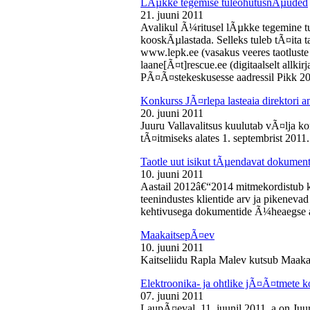
LÃµkke tegemise tuleohutusnÃµuded
21. juuni 2011
Avalikul Ã¼ritusel lÃµkke tegemine t
kooskÃµlastada. Selleks tuleb tÃ¤ita tao
www.lepk.ee (vasakus veeres taotluste a
laane[Ã¤t]rescue.ee (digitaalselt allk
PÃ¤Ã¤stekeskusesse aadressil Pikk 2
Konkurss JÃ¤rlepa lasteaia direktori a
20. juuni 2011
Juuru Vallavalitsus kuulutab vÃ¤lja ko
tÃ¤itmiseks alates 1. septembrist 2011.
Taotle uut isikut tÃµendavat dokumenti
10. juuni 2011
Aastail 2012â€“2014 mitmekordistub 
teenindustes klientide arv ja pikenevad
kehtivusega dokumentide Ã¼heaegse a
MaakaitsepÃ¤ev
10. juuni 2011
Kaitseliidu Rapla Malev kutsub Maakai
Elektroonika- ja ohtlike jÃ¤Ã¤tmete 
07. juuni 2011
LaupÃ¤eval, 11. juunil 2011. a on Juu