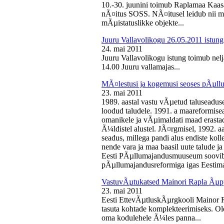
10.-30. juunini toimub Raplamaa Kaas
nÃ¤itus SOSS. NÃ¤itusel leidub nii ma
mÃµistatuslikke objekte...
Juuru Vallavolikogu 26.05.2011 istung
24. mai 2011
Juuru Vallavolikogu istung toimub nelj
14.00 Juuru vallamajas...
MÃ¤lestusi ja kogemusi seoses pÃµll
23. mai 2011
1989. aastal vastu vÃµetud taluseaduse
loodud taludele. 1991. a maareformise
omanikele ja vÃµimaldati maad erasta
Ã¼ldistel alustel. JÃ¤rgmisel, 1992. 
seadus, millega pandi alus endiste kolle
nende vara ja maa baasil uute talude 
Eesti PÃµllumajandusmuuseum soovib 
pÃµllumajandusreformiga igas Eestima
VastuvÃµtukatsed Mainori Rapla Ãµpp
23. mai 2011
Eesti EttevÃµtluskÃµrgkooli Mainor 
tasuta kohtade komplekteerimiseks. Ol
oma kodulehele Ã¼les panna...