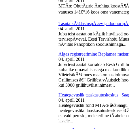
06. aprill 2011
MTÃœ OhutÃµrje Ãœhing koostÃ¶Ã¶s
vanuses 14â€“16 koos oma vanematega
Tasuta kÃ¼lastuspÃ¤ev ja doonoripÃ
04. aprill 2011
Juba teist aastat on kÃµik huvilised oo
tervisepÃ¤eval, Eesti Tervishoiu Muu
nÃ¤itus Panoptikon soodushinnaga...
Algas registreerimine Raplamaa meistri
04. aprill 2011
Juba teist aastat korraldab Eesti Gril
kohalike omavalitsustega maakondliku
ViieteistkÃ¼mnes maakonnas toimuval 
Grillimises â€“ Grillfest vÃµistleb h
kui 3000 grillihuvilist inimest...
Heategevuslik taaskasutuskeskus "Saa
04. aprill 2011
Heategevuslik fond MTÃœ â€žSaagu 
heategevusliku taaskasutuskeskuse â
elavaid peresid, meie eriline tÃ¤helep
lastele...