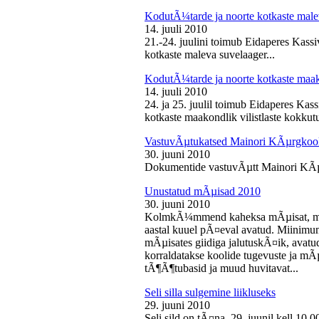
KodutÃ¼tarde ja noorte kotkaste male
14. juuli 2010
21.-24. juulini toimub Eidaperes Kas
kotkaste maleva suvelaager...
KodutÃ¼tarde ja noorte kotkaste maako
14. juuli 2010
24. ja 25. juulil toimub Eidaperes Ka
kotkaste maakondlik vilistlaste kokkutu
VastuvÃµtukatsed Mainori KÃµrgkool
30. juuni 2010
Dokumentide vastuvÃµtt Mainori KÃµ
Unustatud mÃµisad 2010
30. juuni 2010
KolmkÃ¼mmend kaheksa mÃµisat, mille
aastal kuuel pÃ¤eval avatud. Miinimu
mÃµisates giidiga jalutuskÃ¤ik, avatu
korraldatakse koolide tugevuste ja mÃ
tÃ¶Ã¶tubasid ja muud huvitavat...
Seli silla sulgemine liikluseks
29. juuni 2010
Seli sild on tÃ¤na, 29. juunil kell 10.0