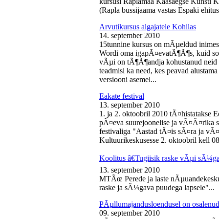
kursusi Raplamaa Kaasaegse Kunsti Ke
(Rapla bussijaama vastas Espaki ehitusp
Arvutikursus algajatele Kohilas
14. september 2010
15tunnine kursus on mÃµeldud inime
Wordi oma igapÃ¤evatÃ¶Ã¶s, kuid soo
vÃµi on tÃ¶Ã¶andja kohustanud neid s
teadmisi ka need, kes peavad alustam
versiooni asemel...
Eakate festival
13. september 2010
1. ja 2. oktoobril 2010 tÃ¤histatakse E
pÃ¤eva suurejoonelise ja vÃ¤Ã¤rika
festivaliga "Aastad tÃ¤is sÃ¤ra ja vÃ
Kultuurikeskusesse 2. oktoobril kell 08
Koolitus â€Tugiisik raske vÃµi sÃ¼ga
13. september 2010
MTÃœ Perede ja laste nÃµuandekeskus
raske ja sÃ¼gava puudega lapsele"...
PÃµllumajandusloendusel on osalenud
09. september 2010