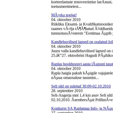
korterelamute renoveerimise laeÂ­nust,
toetusmeetmetest...
MÃ¤rka tegijat!
04. oktoober 2010
Riikliku Eksami- ja Kvalifikatsiooni
raames vÃ¤lja tÃ¶Ã¶tatud Ã¼ldharidus
tunnustussÃ¼steem "Eestimaa Ãµpib j
Kandlehuvilised lapsed on oodatud fo
04. oktoober 2010
Juuru valla kandlehuvilised lapsed on
25.â€“27. oktoobrini Hagudi PÃµhikool
Raplas hooldusravi aasta lÃµpuni tasu
04. oktoober 2010
Rapla haigla pakub kÃµigile vajajatel
nÃµua omaosaluse tasumist...
Seli sild on suletud 30.09-02.10.2010
28. september 2010
Seli-Angerja mnt 1,4 km asuv Seli sil
02.10.2010. ÃœmbersÃµit PrillimÃ¤e 
Konkurss SA Raplamaa Info- ja NÃµus
27. september 2010