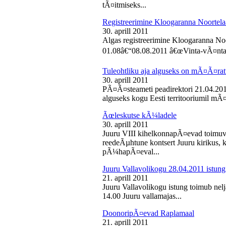
tÃ¤itmiseks...
Registreerimine Kloogaranna Noortela
30. aprill 2011
Algas registreerimine Kloogaranna Noo
01.08â€“08.08.2011 â€œVinta-vÃ¤ntaâ€
Tuleohtliku aja alguseks on mÃ¤Ã¤ra
30. aprill 2011
PÃ¤Ã¤steameti peadirektori 21.04.2011
alguseks kogu Eesti territooriumil mÃ¤
Ãœleskutse kÃ¼ladele
30. aprill 2011
Juuru VIII kihelkonnapÃ¤evad toimuvad
reedeÃµhtune kontsert Juuru kirikus
pÃ¼hapÃ¤eval...
Juuru Vallavolikogu 28.04.2011 istung
21. aprill 2011
Juuru Vallavolikogu istung toimub nelja
14.00 Juuru vallamajas...
DoonoripÃ¤evad Raplamaal
21. aprill 2011