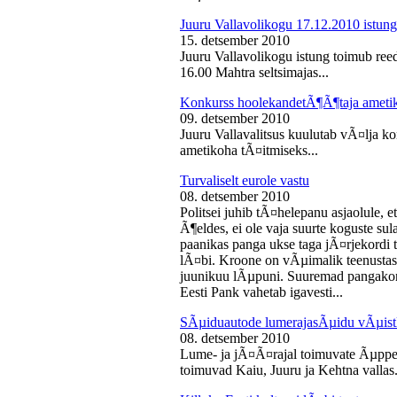
Juuru Vallavolikogu 17.12.2010 istung
15. detsember 2010
Juuru Vallavolikogu istung toimub reed
16.00 Mahtra seltsimajas...
Konkurss hoolekandetÃ¶Ã¶taja ameti
09. detsember 2010
Juuru Vallavalitsus kuulutab vÃ¤lja 
ametikoha tÃ¤itmiseks...
Turvaliselt eurole vastu
08. detsember 2010
Politsei juhib tÃ¤helepanu asjaolule, et
Ã¶eldes, ei ole vaja suurte koguste sul
paanikas panga ukse taga jÃ¤rjekord
lÃ¤bi. Kroone on vÃµimalik teenustas
juunikuu lÃµpuni. Suuremad pangakont
Eesti Pank vahetab igavesti...
SÃµiduautode lumerajasÃµidu vÃµist
08. detsember 2010
Lume- ja jÃ¤Ã¤rajal toimuvate Ãµppe
toimuvad Kaiu, Juuru ja Kehtna vallas.