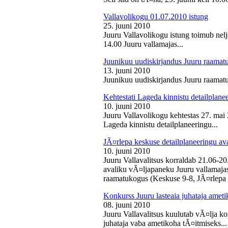
Vallavolikogu 01.07.2010 istung
25. juuni 2010
Juuru Vallavolikogu istung toimub nelj
14.00 Juuru vallamajas...
Juunikuu uudiskirjandus Juuru raamat
13. juuni 2010
Juunikuu uudiskirjandus Juuru raamatu
Kehtestati Lageda kinnistu detailplane
10. juuni 2010
Juuru Vallavolikogu kehtestas 27. ma
Lageda kinnistu detailplaneeringu...
JÃ¤rlepa keskuse detailplaneeringu av
10. juuni 2010
Juuru Vallavalitsus korraldab 21.06-2
avaliku vÃ¤ljapaneku Juuru vallamajas 
raamatukogus (Keskuse 9-8, JÃ¤rlepa 
Konkurss Juuru lasteaia juhataja ameti
08. juuni 2010
Juuru Vallavalitsus kuulutab vÃ¤lja ko
juhataja vaba ametikoha tÃ¤itmiseks...