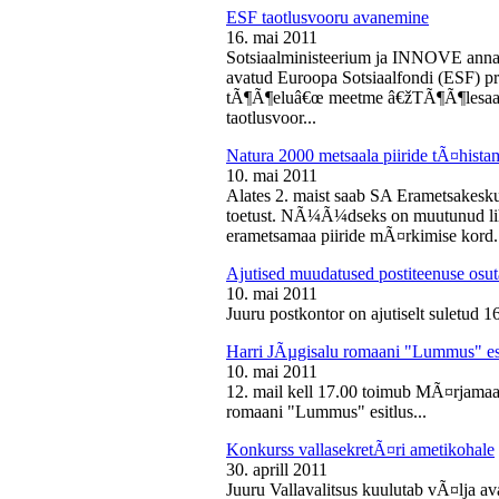
ESF taotlusvooru avanemine
16. mai 2011
Sotsiaalministeerium ja INNOVE annava
avatud Euroopa Sotsiaalfondi (ESF) pri
tÃ¶Ã¶eluâ€œ meetme â€žTÃ¶Ã¶lesaam
taotlusvoor...
Natura 2000 metsaala piiride tÃ¤hist
10. mai 2011
Alates 2. maist saab SA Erametsakesk
toetust. NÃ¼Ã¼dseks on muutunud liht
erametsamaa piiride mÃ¤rkimise kord.
Ajutised muudatused postiteenuse osut
10. mai 2011
Juuru postkontor on ajutiselt suletud 1
Harri JÃµgisalu romaani "Lummus" es
10. mai 2011
12. mail kell 17.00 toimub MÃ¤rjamaa 
romaani "Lummus" esitlus...
Konkurss vallasekretÃ¤ri ametikohale
30. aprill 2011
Juuru Vallavalitsus kuulutab vÃ¤lja av