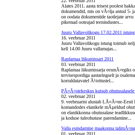
22. veebruar 2011
Alates 2011. aasta teisest poolest ha
dokumendid, mis on vÃ¤lja antud 5- ja 
on oodata dokumentide taotlejate arv
pikemad ooteajad teenindustes...
Juuru Vallavolikogu 17.02.2011 istung
16. veebruar 2011
Juuru Vallavolikogu istung toimub nelj
kell 14.00 Juuru vallamajas...
Raplamaa liikumissari 2011
03. veebruar 2011
Raplamaa liikumissarja eesmÃ¤rgiks on
tervisespordiga aastaringselt ja osale
korraldatavatel Ã¼ritustel...
PÃ¤Ã¤stekeskus kutsub ohutusalasele 
02. veebruar 2011
9. veebruarist alustab LÃ¤Ã¤ne-Eest
komandodes elanikele mÃµeldud ohutus
on elanikkonna ohutusalase teadlikkus
ja koduse tuleohutuse parendamine...
Valla esindamine maakonna talimÃ¤n
01. veebruar 2011