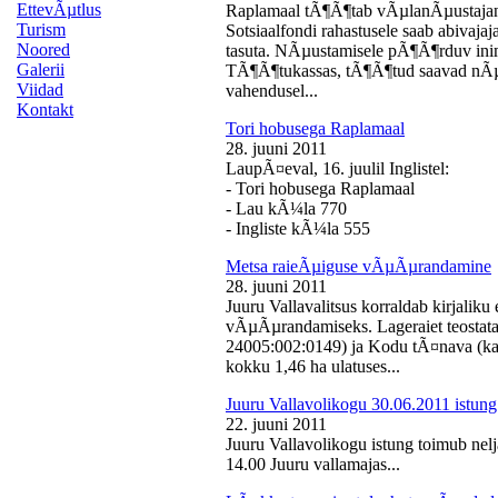
EttevÃµtlus
Raplamaal tÃ¶Ã¶tab vÃµlanÃµustajan
Turism
Sotsiaalfondi rahastusele saab abivaj
Noored
tasuta. NÃµustamisele pÃ¶Ã¶rduv inime
Galerii
TÃ¶Ã¶tukassas, tÃ¶Ã¶tud saavad nÃµ
Viidad
vahendusel...
Kontakt
Tori hobusega Raplamaal
28. juuni 2011
LaupÃ¤eval, 16. juulil Inglistel:
- Tori hobusega Raplamaal
- Lau kÃ¼la 770
- Ingliste kÃ¼la 555
Metsa raieÃµiguse vÃµÃµrandamine
28. juuni 2011
Juuru Vallavalitsus korraldab kirjali
vÃµÃµrandamiseks. Lageraiet teostata
24005:002:0149) ja Kodu tÃ¤nava (k
kokku 1,46 ha ulatuses...
Juuru Vallavolikogu 30.06.2011 istung
22. juuni 2011
Juuru Vallavolikogu istung toimub nelj
14.00 Juuru vallamajas...