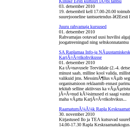
Killuke Eesti kultuuri lÃ¤bi tantsu
03. detsember 2010
19. detsembril kell 17.00-20.00 toimu
suurejooneline tantsuetendus â€žEesti 
Juuru rahvamaja kursused
01. detsember 2010
Rahvamajas ootavad uusi huvilisi algaj
joogatreeningud ning seltskonnatantsu 
SA Raplamaa Info-ja NÃµustamiskesku
KarjÃ¤Ã¤rikohvikusse
01. detsember 2010
Ka tÃ¤navusele Teeviidale (2.-4. det
minust saab, milline kool valida, milli
valikuid jms. MessimÃ¶llus vÃµib sega
organisatsioon reklaamib ennast parima
tekitab selline aktiivsus ka vÃµÃµris
jÃ¤Ã¤nud kÃ¼simused ei saagi vastust
maha vÃµtta KarjÃ¤Ã¤rikohvikus...
RaamatumÃ¼Ã¼k Rapla Keskraamat
30. november 2010
Kirjastused Ilo ja TEA kutsuvad suur
14.00-17.30 Rapla Keskraamatukogus.