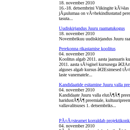
18. november 2010
16.-18. detsembrini Viikingite kÃ¼la
jÃµulumaa on vÃ¤hekindlustatud perede
tasuta...
Uudiskirjandus Juuru raamatukogus
18. november 2010
Novembrikuu uudiskirjandus Juuru ra
Perekonna rikastamise koolitus
04. november 2010
Koolitus algab 2011. aasta jaanuaris
2011. aasta sÃ¼gisel kursusega â€žAr
alguses algab kursus â€žEsimesed tÃ¤
laste vanematele...
Kandidaatide esitamine Juuru valla 
04. november 2010
Kandidaate Juuru valla elutÃ¶Ã¶ preem
haridustÃ¶Ã¶ preemiale, kultuuripreem
vallavalitsuses 1. detsembriks...
PÃ¤Ã¤steamet korraldab projektikonk
04. november 2010