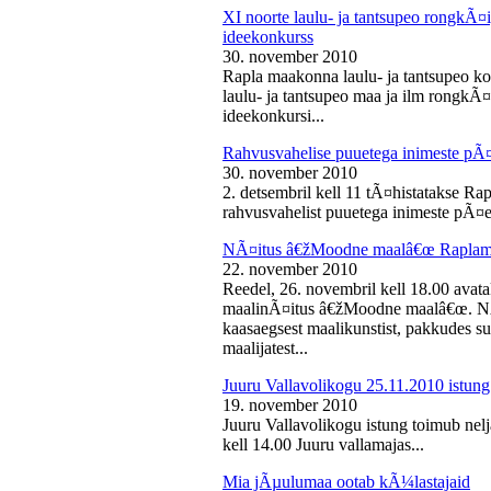
XI noorte laulu- ja tantsupeo rongkÃ
ideekonkurss
30. november 2010
Rapla maakonna laulu- ja tantsupeo ko
laulu- ja tantsupeo maa ja ilm rongk
ideekonkursi...
Rahvusvahelise puuetega inimeste pÃ
30. november 2010
2. detsembril kell 11 tÃ¤histatakse Ra
rahvusvahelist puuetega inimeste pÃ¤e
NÃ¤itus â€žMoodne maalâ€œ Raplama
22. november 2010
Reedel, 26. novembril kell 18.00 ava
maalinÃ¤itus â€žMoodne maalâ€œ. NÃ¤
kaasaegsest maalikunstist, pakkudes sub
maalijatest...
Juuru Vallavolikogu 25.11.2010 istung
19. november 2010
Juuru Vallavolikogu istung toimub nel
kell 14.00 Juuru vallamajas...
Mia jÃµulumaa ootab kÃ¼lastajaid