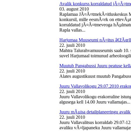
Avalik konkurss korraldatud jÃ¤Ã¤tm
03. august 2010
Raplamaa JÃ¤Ã¤tmekÃ¤itluskeskus M
konkursil, mille eesmÃ¤rk on ettevÃµ
korraldatud jÃ¤Ã¤tmeveoga hÃµlmatu
Rapla vallas...
Harjumaa Muuseumi nÃ¤itus â€žÃœll
22. juuli 2010
Mahtra Talurahvamuuseumis saab 10. s
suvel Harjumaal toimunud arheoloogilis
Muutub Pangabussi Juuru peatuse kell
22. juuli 2010
Alates augustikuust muutub Pangabussi
Juuru Vallavolikogu 29.07.2010 erakor
22. juuli 2010
Juuru Vallavolikogu erakorraline istun
algusega kell 14.00 Juuru vallamajas...
Juuru mÃµisa detailplaneeringu avali
22. juuli 2010
Juuru Vallavalitsus korraldab 29.07-1
avaliku vÃ¤ljapaneku Juuru vallamajas