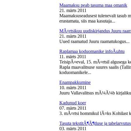
Maamaksu peab tasuma maa omanik
21. märts 2011
Maamaksuseadusest tulenevalt tasub 
erastamata, siis maa kasutaja...
MÃ¤rtsikuu uudiskirjandus Juuru raa
21. märts 2011
Uued raamatud Juuru raamatukogus...
Raplamaa koduomanike infoÃµhtu
11. märts 2011
TeisipÃ¤eval, 15. mÃ¤rtsil algusega k
Rapla maavalitsuse suures saalis (Tal
koduomanikele...
Enampakkumine
10. märts 2011
Juuru Vallavalitsus mÃ¼Ã¼b kirjaliku
Kadunud koer
07. märts 2011
3. mÃ¤rtsi hommikul lÃ¤ks Kohilast k
Tasuta tekstitÃ¶Ã¶tluse ja tabelarvu
03. märts 2011