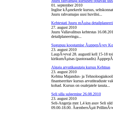
Juuru rahvamaja kursused ootavad uusi
01. september 2010
Inglise kÃµnekeele kursus, seltskonn
Juuru rahvamajas uusi huvilisi...
Kehtestati Juuru mÃµisa detailplaneer
27. august 2010
Juuru Vallavalitsus kehtestas 16.08.2
detailplaneeringu...
Sugupuu koostamise ÃµppepÃ¤ev Ko
23. august 2010
LaupÃ¤eval 28. augustil kell 15-18 
kirikumÃµisas (pastoraadis) ÃµppepÃ
Algaja arvutikasutaja kursus Kehtnas
23. august 2010
Kehtna Majandus- ja Tehnoloogiakooli
finantseeritav kursus arvutiteaduste 
kohad. Kursus on osalejatele tasuta...
Seli silla sulgemine 26.08.2010
23. august 2010
Seli-Angerja mnt 1,4 km asuv Seli sild
09.00-18.00. ÃœmbersÃµit PrillimÃ¤e