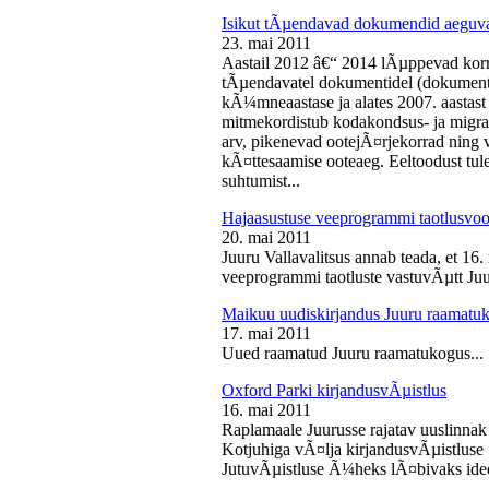
Isikut tÃµendavad dokumendid aeguv
23. mai 2011
Aastail 2012 â€“ 2014 lÃµppevad korra
tÃµendavatel dokumentidel (dokument),
kÃ¼mneaastase ja alates 2007. aastast 
mitmekordistub kodakondsus- ja migra
arv, pikenevad ootejÃ¤rjekorrad ning
kÃ¤ttesaamise ooteaeg. Eeltoodust tul
suhtumist...
Hajaasustuse veeprogrammi taotlusvoo
20. mai 2011
Juuru Vallavalitsus annab teada, et 16.
veeprogrammi taotluste vastuvÃµtt Juur
Maikuu uudiskirjandus Juuru raamatu
17. mai 2011
Uued raamatud Juuru raamatukogus...
Oxford Parki kirjandusvÃµistlus
16. mai 2011
Raplamaale Juurusse rajatav uuslinnak
Kotjuhiga vÃ¤lja kirjandusvÃµistluse 
JutuvÃµistluse Ã¼heks lÃ¤bivaks idee