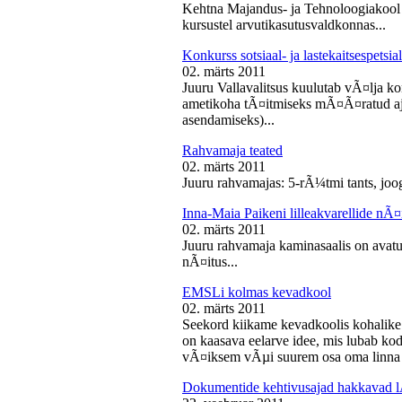
Kehtna Majandus- ja Tehnoloogiakool k
kursustel arvutikasutusvaldkonnas...
Konkurss sotsiaal- ja lastekaitsespetsia
02. märts 2011
Juuru Vallavalitsus kuulutab vÃ¤lja konk
ametikoha tÃ¤itmiseks mÃ¤Ã¤ratud aja
asendamiseks)...
Rahvamaja teated
02. märts 2011
Juuru rahvamajas: 5-rÃ¼tmi tants, joog
Inna-Maia Paikeni lilleakvarellide nÃ¤
02. märts 2011
Juuru rahvamaja kaminasaalis on avatud
nÃ¤itus...
EMSLi kolmas kevadkool
02. märts 2011
Seekord kiikame kevadkoolis kohalike
on kaasava eelarve idee, mis lubab koda
vÃ¤iksem vÃµi suurem osa oma linna v
Dokumentide kehtivusajad hakkavad