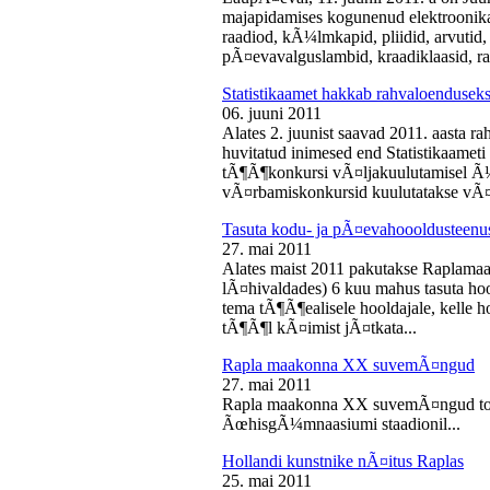
majapidamises kogunenud elektroonika-
raadiod, kÃ¼lmkapid, pliidid, arvutid,
pÃ¤evavalguslambid, kraadiklaasid, ra
Statistikaamet hakkab rahvaloendusek
06. juuni 2011
Alates 2. juunist saavad 2011. aasta r
huvitatud inimesed end Statistikaameti 
tÃ¶Ã¶konkursi vÃ¤ljakuulutamisel Ã
vÃ¤rbamiskonkursid kuulutatakse vÃ¤l
Tasuta kodu- ja pÃ¤evahoooldusteenus
27. mai 2011
Alates maist 2011 pakutakse Raplamaa
lÃ¤hivaldades) 6 kuu mahus tasuta hoo
tema tÃ¶Ã¶ealisele hooldajale, kelle 
tÃ¶Ã¶l kÃ¤imist jÃ¤tkata...
Rapla maakonna XX suvemÃ¤ngud
27. mai 2011
Rapla maakonna XX suvemÃ¤ngud toi
ÃœhisgÃ¼mnaasiumi staadionil...
Hollandi kunstnike nÃ¤itus Raplas
25. mai 2011