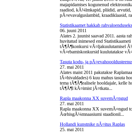
majapidamises kogunenud elektroonika-
raadiod, kÃ¼lmkapid, pliidid, arvutid,
pÃ¤evavalguslambid, kraadiklaasid, ra
Statistikaamet hakkab rahvaloendusek
06. juuni 2011
Alates 2. juunist saavad 2011. aasta r
huvitatud inimesed end Statistikaameti 
tÃ¶Ã¶konkursi vÃ¤ljakuulutamisel Ã
vÃ¤rbamiskonkursid kuulutatakse vÃ¤l
Tasuta kodu- ja pÃ¤evahoooldusteenus
27. mai 2011
Alates maist 2011 pakutakse Raplamaa
lÃ¤hivaldades) 6 kuu mahus tasuta hoo
tema tÃ¶Ã¶ealisele hooldajale, kelle 
tÃ¶Ã¶l kÃ¤imist jÃ¤tkata...
Rapla maakonna XX suvemÃ¤ngud
27. mai 2011
Rapla maakonna XX suvemÃ¤ngud toi
ÃœhisgÃ¼mnaasiumi staadionil...
Hollandi kunstnike nÃ¤itus Raplas
25. mai 2011