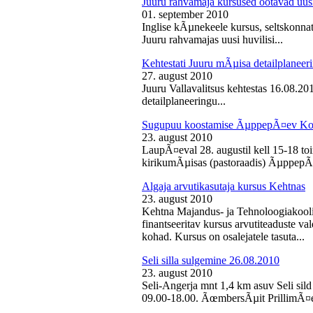
Juuru rahvamaja kursused ootavad uusi
01. september 2010
Inglise kÃµnekeele kursus, seltskonn
Juuru rahvamajas uusi huvilisi...
Kehtestati Juuru mÃµisa detailplaneer
27. august 2010
Juuru Vallavalitsus kehtestas 16.08.2
detailplaneeringu...
Sugupuu koostamise ÃµppepÃ¤ev Ko
23. august 2010
LaupÃ¤eval 28. augustil kell 15-18 
kirikumÃµisas (pastoraadis) ÃµppepÃ
Algaja arvutikasutaja kursus Kehtnas
23. august 2010
Kehtna Majandus- ja Tehnoloogiakooli
finantseeritav kursus arvutiteaduste 
kohad. Kursus on osalejatele tasuta...
Seli silla sulgemine 26.08.2010
23. august 2010
Seli-Angerja mnt 1,4 km asuv Seli sild
09.00-18.00. ÃœmbersÃµit PrillimÃ¤e