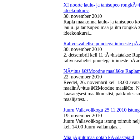
XI noorte laulu- ja tantsupeo rongkÃ
ideekonkurss
30. november 2010
Rapla maakonna laulu- ja tantsupeo ko
laulu- ja tantsupeo maa ja ilm rongk
ideekonkursi...
Rahvusvahelise puuetega inimeste pÃ
30. november 2010
2. detsembril kell 11 tÃ¤histatakse Ra
rahvusvahelist puuetega inimeste pÃ¤e
NÃ¤itus â€žMoodne maalâ€œ Raplama
22. november 2010
Reedel, 26. novembril kell 18.00 ava
maalinÃ¤itus â€žMoodne maalâ€œ. NÃ¤
kaasaegsest maalikunstist, pakkudes sub
maalijatest...
Juuru Vallavolikogu 25.11.2010 istung
19. november 2010
Juuru Vallavolikogu istung toimub nel
kell 14.00 Juuru vallamajas...
Mia jÃµulumaa ootab kÃ¼lastajaid