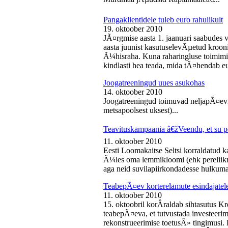
Pangaklientidele tuleb euro rahulikult
19. oktoober 2010
JÃ¤rgmise aasta 1. jaanuari saabudes 
aasta juunist kasutuselevÃµetud kroon
Ã¼hisraha. Kuna raharingluse toimimise
kindlasti hea teada, mida tÃ¤hendab e
Joogatreeningud uues asukohas
14. oktoober 2010
Joogatreeningud toimuvad neljapÃ¤evit
metsapoolsest uksest)...
Teavituskampaania â€žVeendu, et su pe
11. oktoober 2010
Eesti Loomakaitse Seltsi korraldatud
Ã¼les oma lemmikloomi (ehk pereliikm
aga neid suvilapiirkondadesse hulkuma
TeabepÃ¤ev korterelamute esindajatel
11. oktoober 2010
15. oktoobril korÂ­raldab sihtasutus K
teabepÃ¤eva, et tutvustada investeer
rekonstrueerimise toetusÂ» tingimusi