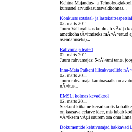
Kehtna Majandus- ja Tehnoloogiakool k
kursustel arvutikasutusvaldkonnas...
Konkurss sotsiaal- ja lastekaitsespetsia
02. märts 2011
Juuru Vallavalitsus kuulutab vÃ¤lja konk
ametikoha tÃ¤itmiseks mÃ¤Ã¤ratud aja
asendamiseks)...
Rahvamaja teated
02. märts 2011
Juuru rahvamajas: 5-rÃ¼tmi tants, joog
Inna-Maia Paikeni lilleakvarellide nÃ¤
02. märts 2011
Juuru rahvamaja kaminasaalis on avatud
nÃ¤itus...
EMSLi kolmas kevadkool
02. märts 2011
Seekord kiikame kevadkoolis kohalike
on kaasava eelarve idee, mis lubab koda
vÃ¤iksem vÃµi suurem osa oma linna v
Dokumentide kehtivusajad hakkavad