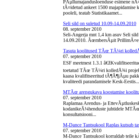
PÃµllumajandusloenduse esimene nÃ¤d
tÃ¤idetud ankeet 1500 majapidamise k
pooleli, teatab Statistikaamet...
Seli sild on suletud 10.09-14.09.2010
08. september 2010
Seli-Angerja mnt 1,4 km asuv Seli sil
14.09.2010. ÃœmbersÃµit PrillimÃ¤e 
Tasuta koolitused TÃœ TÃ¼ri kolled
07. september 2010
ESF meetmest 1.3.1 â€žKvalifitseeri
toetatud TÃœ TÃ¼ri kolledÅ¾i projek
kaasa kvalifitseeritud tÃ¶Ã¶jÃµu pak
kvaliteedi parandamisele Kesk-Eestis..
MTÃœ arengukava koostamise koolit
07. september 2010
Raplamaa Arendus- ja EttevÃµtluskes
kodanikeÃ¼henduste juhtidele MTÃœ a
konsultatsiooni...
M-Dance Tantsukool Raplas kutsub ta
07. september 2010
M-Dance Tantsukool korraldab teile kÃµ