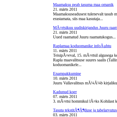
Maamaksu peab tasuma maa omanik
21. märts 2011
Maamaksuseadusest tulenevalt tasub 
erastamata, siis maa kasutaja...
MÃ¤rtsikuu uudiskirjandus Juuru raa
21. märts 2011
Uued raamatud Juuru raamatukogus...
Raplamaa koduomanike infoÃµhtu
11. märts 2011
TeisipÃ¤eval, 15. mÃ¤rtsil algusega k
Rapla maavalitsuse suures saalis (Tal
koduomanikele...
Enampakkumine
10. märts 2011
Juuru Vallavalitsus mÃ¼Ã¼b kirjaliku
Kadunud koer
07. märts 2011
3. mÃ¤rtsi hommikul lÃ¤ks Kohilast k
Tasuta tekstitÃ¶Ã¶tluse ja tabelarvu
03. märts 2011