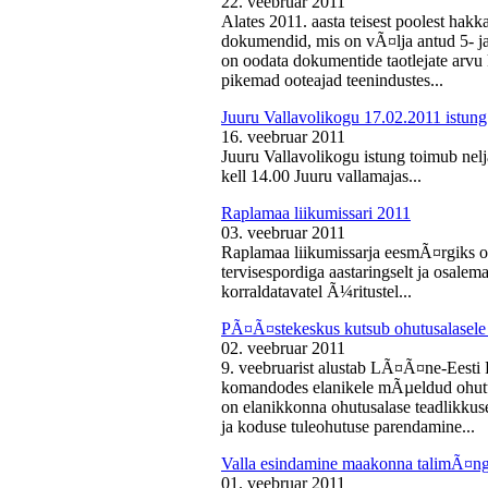
22. veebruar 2011
Alates 2011. aasta teisest poolest ha
dokumendid, mis on vÃ¤lja antud 5- ja 
on oodata dokumentide taotlejate arv
pikemad ooteajad teenindustes...
Juuru Vallavolikogu 17.02.2011 istung
16. veebruar 2011
Juuru Vallavolikogu istung toimub nelj
kell 14.00 Juuru vallamajas...
Raplamaa liikumissari 2011
03. veebruar 2011
Raplamaa liikumissarja eesmÃ¤rgiks on
tervisespordiga aastaringselt ja osale
korraldatavatel Ã¼ritustel...
PÃ¤Ã¤stekeskus kutsub ohutusalasele 
02. veebruar 2011
9. veebruarist alustab LÃ¤Ã¤ne-Eest
komandodes elanikele mÃµeldud ohutus
on elanikkonna ohutusalase teadlikkus
ja koduse tuleohutuse parendamine...
Valla esindamine maakonna talimÃ¤n
01. veebruar 2011