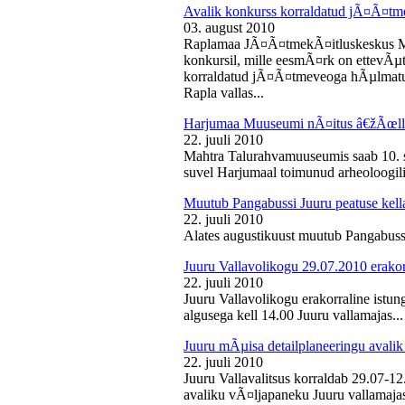
Avalik konkurss korraldatud jÃ¤Ã¤tm
03. august 2010
Raplamaa JÃ¤Ã¤tmekÃ¤itluskeskus M
konkursil, mille eesmÃ¤rk on ettevÃµ
korraldatud jÃ¤Ã¤tmeveoga hÃµlmatu
Rapla vallas...
Harjumaa Muuseumi nÃ¤itus â€žÃœll
22. juuli 2010
Mahtra Talurahvamuuseumis saab 10. s
suvel Harjumaal toimunud arheoloogilis
Muutub Pangabussi Juuru peatuse kell
22. juuli 2010
Alates augustikuust muutub Pangabussi
Juuru Vallavolikogu 29.07.2010 erakor
22. juuli 2010
Juuru Vallavolikogu erakorraline istun
algusega kell 14.00 Juuru vallamajas...
Juuru mÃµisa detailplaneeringu avali
22. juuli 2010
Juuru Vallavalitsus korraldab 29.07-1
avaliku vÃ¤ljapaneku Juuru vallamajas