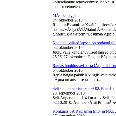
korterelamute renoveerimise laeÂ­nust,
toetusmeetmetest...
MÃ¤rka tegijat!
04. oktoober 2010
Riikliku Eksami- ja Kvalifikatsiooni
raames vÃ¤lja tÃ¶Ã¶tatud Ã¼ldharidus
tunnustussÃ¼steem "Eestimaa Ãµpib j
Kandlehuvilised lapsed on oodatud fo
04. oktoober 2010
Juuru valla kandlehuvilised lapsed on
25.â€“27. oktoobrini Hagudi PÃµhikool
Raplas hooldusravi aasta lÃµpuni tasu
04. oktoober 2010
Rapla haigla pakub kÃµigile vajajatel
nÃµua omaosaluse tasumist...
Seli sild on suletud 30.09-02.10.2010
28. september 2010
Seli-Angerja mnt 1,4 km asuv Seli sil
02.10.2010. ÃœmbersÃµit PrillimÃ¤e 
Konkurss SA Raplamaa Info- ja NÃµus
27. september 2010