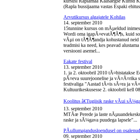
kursusi Raplamaa Kaasaegse Kunsti Ke
(Rapla bussijaama vastas Espaki ehitusp
Arvutikursus algajatele Kohilas
14. september 2010
15tunnine kursus on mÃµeldud inime
Wordi oma igapÃ¤evatÃ¶Ã¶s, kuid soo
vÃµi on tÃ¶Ã¶andja kohustanud neid s
teadmisi ka need, kes peavad alustam
versiooni asemel...
Eakate festival
13. september 2010
1. ja 2. oktoobril 2010 tÃ¤histatakse E
pÃ¤eva suurejoonelise ja vÃ¤Ã¤rika
festivaliga "Aastad tÃ¤is sÃ¤ra ja vÃ
Kultuurikeskusesse 2. oktoobril kell 08
Koolitus â€Tugiisik raske vÃµi sÃ¼ga
13. september 2010
MTÃœ Perede ja laste nÃµuandekeskus
raske ja sÃ¼gava puudega lapsele"...
PÃµllumajandusloendusel on osalenud
09. september 2010