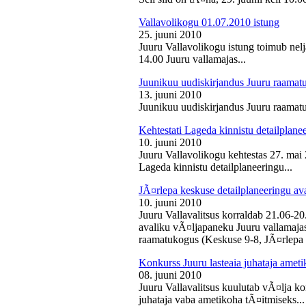
Vallavolikogu 01.07.2010 istung
25. juuni 2010
Juuru Vallavolikogu istung toimub nelj
14.00 Juuru vallamajas...
Juunikuu uudiskirjandus Juuru raamat
13. juuni 2010
Juunikuu uudiskirjandus Juuru raamatu
Kehtestati Lageda kinnistu detailplane
10. juuni 2010
Juuru Vallavolikogu kehtestas 27. ma
Lageda kinnistu detailplaneeringu...
JÃ¤rlepa keskuse detailplaneeringu av
10. juuni 2010
Juuru Vallavalitsus korraldab 21.06-2
avaliku vÃ¤ljapaneku Juuru vallamajas 
raamatukogus (Keskuse 9-8, JÃ¤rlepa 
Konkurss Juuru lasteaia juhataja ameti
08. juuni 2010
Juuru Vallavalitsus kuulutab vÃ¤lja ko
juhataja vaba ametikoha tÃ¤itmiseks...