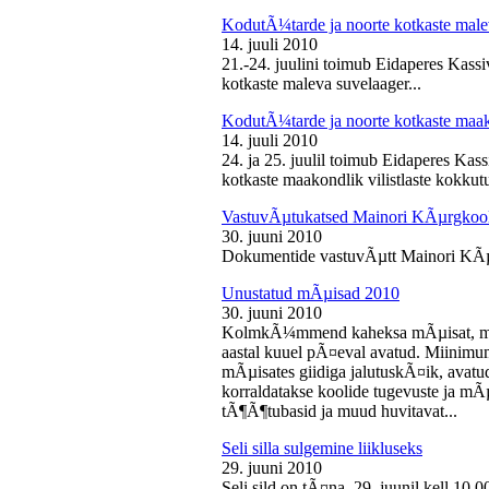
KodutÃ¼tarde ja noorte kotkaste male
14. juuli 2010
21.-24. juulini toimub Eidaperes Kas
kotkaste maleva suvelaager...
KodutÃ¼tarde ja noorte kotkaste maako
14. juuli 2010
24. ja 25. juulil toimub Eidaperes Ka
kotkaste maakondlik vilistlaste kokkutu
VastuvÃµtukatsed Mainori KÃµrgkool
30. juuni 2010
Dokumentide vastuvÃµtt Mainori KÃµ
Unustatud mÃµisad 2010
30. juuni 2010
KolmkÃ¼mmend kaheksa mÃµisat, mille
aastal kuuel pÃ¤eval avatud. Miinimu
mÃµisates giidiga jalutuskÃ¤ik, avatu
korraldatakse koolide tugevuste ja mÃ
tÃ¶Ã¶tubasid ja muud huvitavat...
Seli silla sulgemine liikluseks
29. juuni 2010
Seli sild on tÃ¤na, 29. juunil kell 10.0