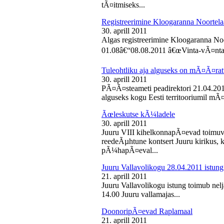
tÃ¤itmiseks...
Registreerimine Kloogaranna Noortela
30. aprill 2011
Algas registreerimine Kloogaranna Noo
01.08â€“08.08.2011 â€œVinta-vÃ¤ntaâ€
Tuleohtliku aja alguseks on mÃ¤Ã¤ra
30. aprill 2011
PÃ¤Ã¤steameti peadirektori 21.04.2011
alguseks kogu Eesti territooriumil mÃ¤
Ãœleskutse kÃ¼ladele
30. aprill 2011
Juuru VIII kihelkonnapÃ¤evad toimuvad
reedeÃµhtune kontsert Juuru kirikus
pÃ¼hapÃ¤eval...
Juuru Vallavolikogu 28.04.2011 istung
21. aprill 2011
Juuru Vallavolikogu istung toimub nelja
14.00 Juuru vallamajas...
DoonoripÃ¤evad Raplamaal
21. aprill 2011