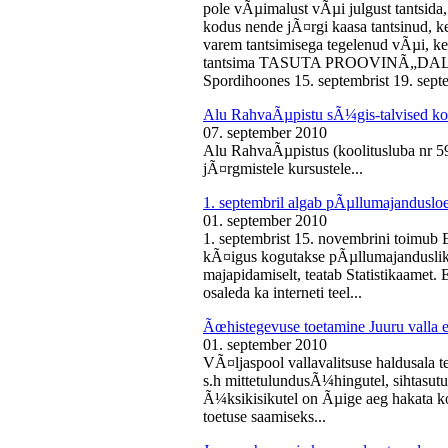
pole vÃµimalust vÃµi julgust tantsida,
kodus nende jÃ¤rgi kaasa tantsinud, kel
varem tantsimisega tegelenud vÃµi, k
tantsima TASUTA PROOVINÃ„DALA! 
Spordihoones 15. septembrist 19. septe
Alu RahvaÃµpistu sÃ¼gis-talvised ko
07. september 2010
Alu RahvaÃµpistus (koolitusluba nr 
jÃ¤rgmistele kursustele...
1. septembril algab pÃµllumajanduslo
01. september 2010
1. septembrist 15. novembrini toimub 
kÃ¤igus kogutakse pÃµllumajandusliku
majapidamiselt, teatab Statistikaamet
osaleda ka interneti teel...
Ãœhistegevuse toetamine Juuru valla e
01. september 2010
VÃ¤ljaspool vallavalitsuse haldusala te
s.h mittetulundusÃ¼hingutel, sihtasutus
Ã¼ksikisikutel on Ãµige aeg hakata ko
toetuse saamiseks...