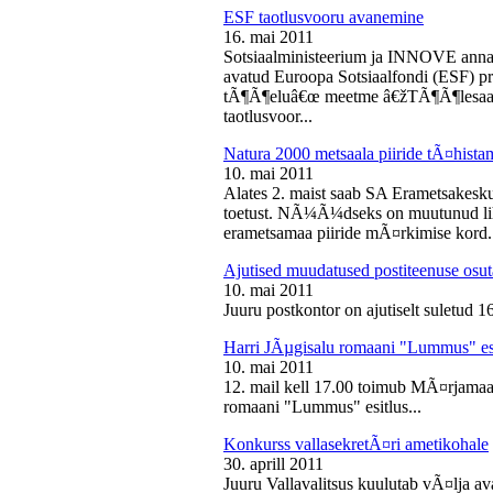
ESF taotlusvooru avanemine
16. mai 2011
Sotsiaalministeerium ja INNOVE annava
avatud Euroopa Sotsiaalfondi (ESF) pri
tÃ¶Ã¶eluâ€œ meetme â€žTÃ¶Ã¶lesaam
taotlusvoor...
Natura 2000 metsaala piiride tÃ¤hist
10. mai 2011
Alates 2. maist saab SA Erametsakesk
toetust. NÃ¼Ã¼dseks on muutunud liht
erametsamaa piiride mÃ¤rkimise kord.
Ajutised muudatused postiteenuse osut
10. mai 2011
Juuru postkontor on ajutiselt suletud 1
Harri JÃµgisalu romaani "Lummus" es
10. mai 2011
12. mail kell 17.00 toimub MÃ¤rjamaa 
romaani "Lummus" esitlus...
Konkurss vallasekretÃ¤ri ametikohale
30. aprill 2011
Juuru Vallavalitsus kuulutab vÃ¤lja av