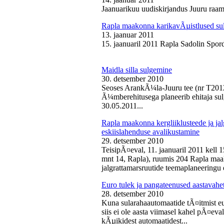
Jaanuarikuu uudiskirjandus Juuru raam
Rapla maakonna karikavÃµistlused sul
13. jaanuar 2011
15. jaanuaril 2011 Rapla Sadolin Spord
Maidla silla sulgemine
30. detsember 2010
Seoses ArankÃ¼la-Juuru tee (nr T2012
Ã¼mberehitusega planeerib ehitaja sul
30.05.2011...
Rapla maakonna kergliiklusteede ja ja
eskiislahenduse avalikustamine
29. detsember 2010
TeisipÃ¤eval, 11. jaanuaril 2011 kell 
mnt 14, Rapla), ruumis 204 Rapla maak
jalgrattamarsruutide teemaplaneeringu e
Euro tulek ja pangateenused aastavahe
28. detsember 2010
Kuna sularahaautomaatide tÃ¤itmist eu
siis ei ole aasta viimasel kahel pÃ¤ev
kÃµikidest automaatidest...