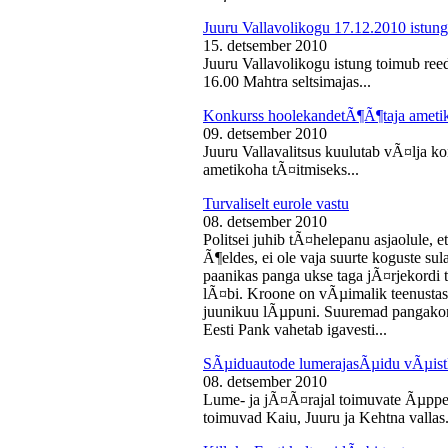
Juuru Vallavolikogu 17.12.2010 istung
15. detsember 2010
Juuru Vallavolikogu istung toimub reed
16.00 Mahtra seltsimajas...
Konkurss hoolekandetÃ¶Ã¶taja ameti
09. detsember 2010
Juuru Vallavalitsus kuulutab vÃ¤lja 
ametikoha tÃ¤itmiseks...
Turvaliselt eurole vastu
08. detsember 2010
Politsei juhib tÃ¤helepanu asjaolule, et
Ã¶eldes, ei ole vaja suurte koguste sul
paanikas panga ukse taga jÃ¤rjekord
lÃ¤bi. Kroone on vÃµimalik teenustas
juunikuu lÃµpuni. Suuremad pangakont
Eesti Pank vahetab igavesti...
SÃµiduautode lumerajasÃµidu vÃµist
08. detsember 2010
Lume- ja jÃ¤Ã¤rajal toimuvate Ãµppe
toimuvad Kaiu, Juuru ja Kehtna vallas.