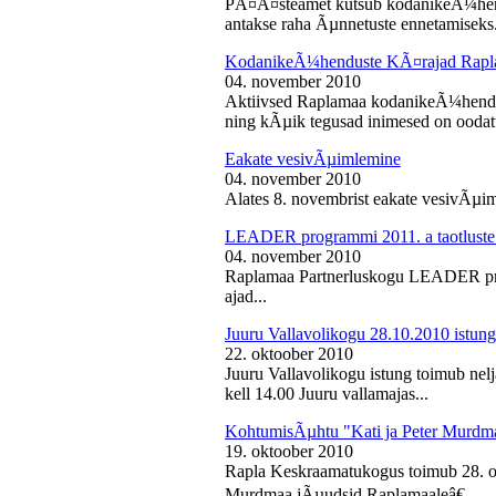
PÃ¤Ã¤steamet kutsub kodanikeÃ¼hendu
antakse raha Ãµnnetuste ennetamiseks.
KodanikeÃ¼henduste KÃ¤rajad Rapl
04. november 2010
Aktiivsed Raplamaa kodanikeÃ¼hendust
ning kÃµik tegusad inimesed on ooda
Eakate vesivÃµimlemine
04. november 2010
Alates 8. novembrist eakate vesivÃµiml
LEADER programmi 2011. a taotluste
04. november 2010
Raplamaa Partnerluskogu LEADER pro
ajad...
Juuru Vallavolikogu 28.10.2010 istung
22. oktoober 2010
Juuru Vallavolikogu istung toimub nel
kell 14.00 Juuru vallamajas...
KohtumisÃµhtu "Kati ja Peter Murdm
19. oktoober 2010
Rapla Keskraamatukogus toimub 28. o
Murdmaa jÃµudsid Raplamaaleâ€...