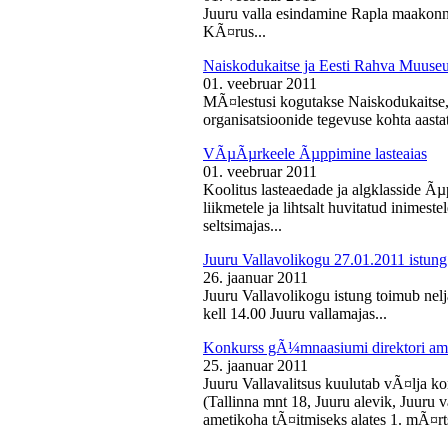
Juuru valla esindamine Rapla maakon
KÃ¤rus...
Naiskodukaitse ja Eesti Rahva Muus
01. veebruar 2011
MÃ¤lestusi kogutakse Naiskodukaitse
organisatsioonide tegevuse kohta aasta
VÃµÃµrkeele Ãµppimine lasteaias
01. veebruar 2011
Koolitus lasteaedade ja algklasside Ãµp
liikmetele ja lihtsalt huvitatud inimest
seltsimajas...
Juuru Vallavolikogu 27.01.2011 istung
26. jaanuar 2011
Juuru Vallavolikogu istung toimub nelj
kell 14.00 Juuru vallamajas...
Konkurss gÃ¼mnaasiumi direktori am
25. jaanuar 2011
Juuru Vallavalitsus kuulutab vÃ¤lja 
(Tallinna mnt 18, Juuru alevik, Juu
ametikoha tÃ¤itmiseks alates 1. mÃ¤rts