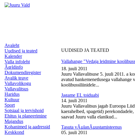
Avaleht
UUDISED JA TEATED
Uudised ja teated
Kalender
Vallahange "Vedaja leidmine koolibussi
Valla infoleht
Ãœldinfo
18. juuli 2011
Dokumendiregister
Juuru Vallavalitsuse 5. juuli 2011. a k
Avalik teave
avatud hankemenetlusega vallahange ve
Vallavolikogu
koolibussiliinidele...
Vallavalitsus
Haridus
Jagame EL toiduabi
Kultuur
14. juuli 2011
Sport
Juuru Vallavalitsus jagab Euroopa Liid
Sotsiaal ja tervishoid
kaerahelbed, spagetid) perekondadele, 
Ehitus ja planeerimine
saavad Juuru valla elanikud...
Majandus
Kohanimed ja aadressid
Tasuta vÃµlanÃµustamisteenus
Keskkond
05. juuli 2011