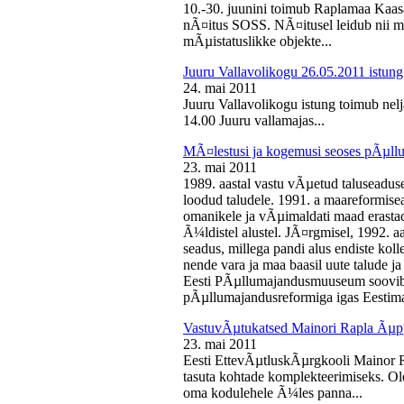
10.-30. juunini toimub Raplamaa Kaas
nÃ¤itus SOSS. NÃ¤itusel leidub nii ma
mÃµistatuslikke objekte...
Juuru Vallavolikogu 26.05.2011 istung
24. mai 2011
Juuru Vallavolikogu istung toimub nelj
14.00 Juuru vallamajas...
MÃ¤lestusi ja kogemusi seoses pÃµll
23. mai 2011
1989. aastal vastu vÃµetud taluseaduse
loodud taludele. 1991. a maareformise
omanikele ja vÃµimaldati maad erasta
Ã¼ldistel alustel. JÃ¤rgmisel, 1992. 
seadus, millega pandi alus endiste kolle
nende vara ja maa baasil uute talude 
Eesti PÃµllumajandusmuuseum soovib 
pÃµllumajandusreformiga igas Eestima
VastuvÃµtukatsed Mainori Rapla Ãµpp
23. mai 2011
Eesti EttevÃµtluskÃµrgkooli Mainor 
tasuta kohtade komplekteerimiseks. Ol
oma kodulehele Ã¼les panna...