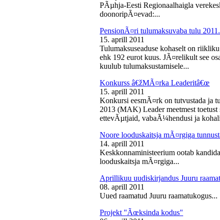
PÃµhja-Eesti Regionaalhaigla vereke
doonoripÃ¤evad:...
PensionÃ¤ri tulumaksuvaba tulu 2011. 
15. aprill 2011
Tulumaksuseaduse kohaselt on riikliku
ehk 192 eurot kuus. JÃ¤relikult see os
kuulub tulumaksustamisele...
Konkurss â€žMÃ¤rka Leaderitâ€œ
15. aprill 2011
Konkursi eesmÃ¤rk on tutvustada ja t
2013 (MAK) Leader meetmest toetust s
ettevÃµtjaid, vabaÃ¼hendusi ja kohali
Noore looduskaitsja mÃ¤rgiga tunnus
14. aprill 2011
Keskkonnaministeerium ootab kandidaa
looduskaitsja mÃ¤rgiga...
Aprillikuu uudiskirjandus Juuru raam
08. aprill 2011
Uued raamatud Juuru raamatukogus...
Projekt "Ãœksinda kodus"