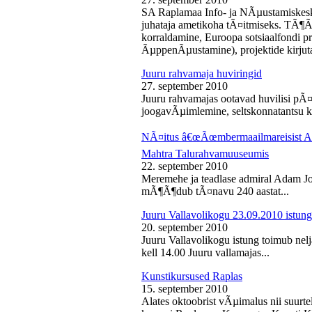
SA Raplamaa Info- ja NÃµustamiskesk
juhataja ametikoha tÃ¤itmiseks. TÃ¶Ã
korraldamine, Euroopa sotsiaalfondi p
ÃµppenÃµustamine), projektide kirjuta
Juuru rahvamaja huviringid
27. september 2010
Juuru rahvamajas ootavad huvilisi pÃ¤r
joogavÃµimlemine, seltskonnatantsu ku
NÃ¤itus â€œÃœmbermaailmareisist Ada
Mahtra Talurahvamuuseumis
22. september 2010
Meremehe ja teadlase admiral Adam J
mÃ¶Ã¶dub tÃ¤navu 240 aastat...
Juuru Vallavolikogu 23.09.2010 istung
20. september 2010
Juuru Vallavolikogu istung toimub nel
kell 14.00 Juuru vallamajas...
Kunstikursused Raplas
15. september 2010
Alates oktoobrist vÃµimalus nii suurte