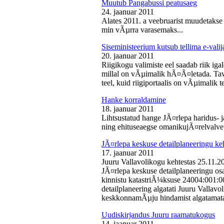
Muutub Pangabussi peatusaeg
24. jaanuar 2011
Alates 2011. a veebruarist muudetakse
min vÃµrra varasemaks...
Siseministeerium kutsub tellima e-valij
20. jaanuar 2011
Riigikogu valimiste eel saadab riik iga
millal on vÃµimalik hÃ¤Ã¤letada. Tava
teel, kuid riigiportaalis on vÃµimalik te
Hanke korraldamine
18. jaanuar 2011
Lihtsustatud hange JÃ¤rlepa haridus- j
ning ehituseaegse omanikujÃ¤relvalve t
JÃ¤rlepa keskuse detailplaneeringu ke
17. jaanuar 2011
Juuru Vallavolikogu kehtestas 25.11.
JÃ¤rlepa keskuse detailplaneeringu os
kinnistu katastriÃ¼ksuse 24004:001:
detailplaneering algatati Juuru Vallav
keskkonnamÃµju hindamist algatamata
Uudiskirjandus Juuru raamatukogus
14. jaanuar 2011