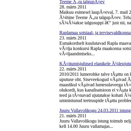
Teeme Ã„ra talgupÃ¤ev
28. märts 2011
Maikuu esimesel laupÃ¤eval, 7. mail 
Ã¼hine Teeme Ã„ra talgupÃ¤ev. Teha
sÃ¼Ã¼akse talgusuppi â€“ just nii, na
Raplamaa sotsiaal- ja tervisevaldkonn
23. märts 2011
Esmakordselt kuulutavad Rapla maav
vÃ¤lja konkursi Rapla maakonna sotsia
vÃ¤ljaandmiseks...
KÃ¤itumisjuhised elanikele Ã¼leujutu
22. märts 2011
2010/2011 lumerohke talve tÃµttu on k
uputuse oht. Siseveekogud vÃµivad Ã
maastikul vÃµivad lumesulaveega tÃ¤i
olukordi, kus kanalisatsioon ei vÃµta 
teed ja tÃ¤navad ujutatakse kohati Ã¼
ummistunud teetruupide tÃµttu proble
Juuru Vallavolikogu 24.03.2011 istung
21. märts 2011
Juuru Vallavolikogu istung toimub nel
kell 14.00 Juuru vallamajas...