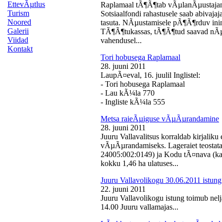
EttevÃµtlus
Raplamaal tÃ¶Ã¶tab vÃµlanÃµustajan
Turism
Sotsiaalfondi rahastusele saab abivaj
Noored
tasuta. NÃµustamisele pÃ¶Ã¶rduv inime
Galerii
TÃ¶Ã¶tukassas, tÃ¶Ã¶tud saavad nÃµ
Viidad
vahendusel...
Kontakt
Tori hobusega Raplamaal
28. juuni 2011
LaupÃ¤eval, 16. juulil Inglistel:
- Tori hobusega Raplamaal
- Lau kÃ¼la 770
- Ingliste kÃ¼la 555
Metsa raieÃµiguse vÃµÃµrandamine
28. juuni 2011
Juuru Vallavalitsus korraldab kirjali
vÃµÃµrandamiseks. Lageraiet teostata
24005:002:0149) ja Kodu tÃ¤nava (k
kokku 1,46 ha ulatuses...
Juuru Vallavolikogu 30.06.2011 istung
22. juuni 2011
Juuru Vallavolikogu istung toimub nelj
14.00 Juuru vallamajas...