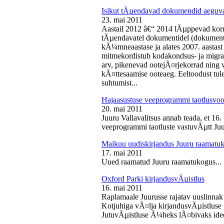
Isikut tÃµendavad dokumendid aeguv
23. mai 2011
Aastail 2012 â€“ 2014 lÃµppevad korra
tÃµendavatel dokumentidel (dokument),
kÃ¼mneaastase ja alates 2007. aastast 
mitmekordistub kodakondsus- ja migra
arv, pikenevad ootejÃ¤rjekorrad ning
kÃ¤ttesaamise ooteaeg. Eeltoodust tul
suhtumist...
Hajaasustuse veeprogrammi taotlusvoo
20. mai 2011
Juuru Vallavalitsus annab teada, et 16.
veeprogrammi taotluste vastuvÃµtt Juur
Maikuu uudiskirjandus Juuru raamatu
17. mai 2011
Uued raamatud Juuru raamatukogus...
Oxford Parki kirjandusvÃµistlus
16. mai 2011
Raplamaale Juurusse rajatav uuslinnak
Kotjuhiga vÃ¤lja kirjandusvÃµistluse 
JutuvÃµistluse Ã¼heks lÃ¤bivaks idee