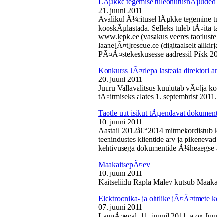
LÃµkke tegemise tuleohutusnÃµuded
21. juuni 2011
Avalikul Ã¼ritusel lÃµkke tegemine t
kooskÃµlastada. Selleks tuleb tÃ¤ita tao
www.lepk.ee (vasakus veeres taotluste a
laane[Ã¤t]rescue.ee (digitaalselt allk
PÃ¤Ã¤stekeskusesse aadressil Pikk 2
Konkurss JÃ¤rlepa lasteaia direktori a
20. juuni 2011
Juuru Vallavalitsus kuulutab vÃ¤lja ko
tÃ¤itmiseks alates 1. septembrist 2011.
Taotle uut isikut tÃµendavat dokumenti
10. juuni 2011
Aastail 2012â€“2014 mitmekordistub 
teenindustes klientide arv ja pikenevad
kehtivusega dokumentide Ã¼heaegse a
MaakaitsepÃ¤ev
10. juuni 2011
Kaitseliidu Rapla Malev kutsub Maakai
Elektroonika- ja ohtlike jÃ¤Ã¤tmete 
07. juuni 2011
LaupÃ¤eval, 11. juunil 2011. a on Juu