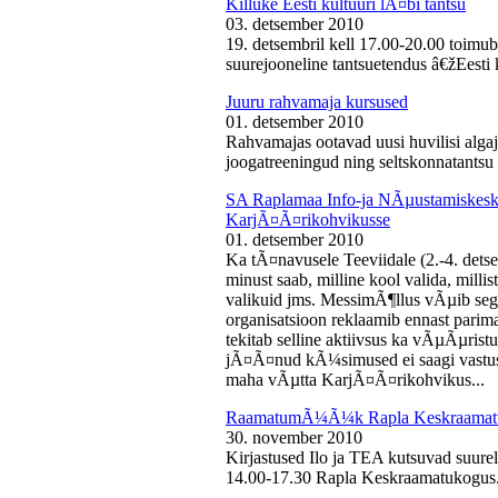
Killuke Eesti kultuuri lÃ¤bi tantsu
03. detsember 2010
19. detsembril kell 17.00-20.00 toimu
suurejooneline tantsuetendus â€žEesti 
Juuru rahvamaja kursused
01. detsember 2010
Rahvamajas ootavad uusi huvilisi algaj
joogatreeningud ning seltskonnatantsu 
SA Raplamaa Info-ja NÃµustamiskesku
KarjÃ¤Ã¤rikohvikusse
01. detsember 2010
Ka tÃ¤navusele Teeviidale (2.-4. det
minust saab, milline kool valida, milli
valikuid jms. MessimÃ¶llus vÃµib sega
organisatsioon reklaamib ennast parima
tekitab selline aktiivsus ka vÃµÃµris
jÃ¤Ã¤nud kÃ¼simused ei saagi vastust
maha vÃµtta KarjÃ¤Ã¤rikohvikus...
RaamatumÃ¼Ã¼k Rapla Keskraamat
30. november 2010
Kirjastused Ilo ja TEA kutsuvad suur
14.00-17.30 Rapla Keskraamatukogus.