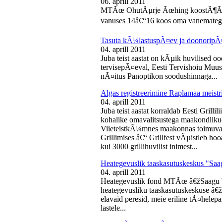
06. aprill 2011
MTÃœ OhutÃµrje Ãœhing koostÃ¶Ã¶s
vanuses 14â€“16 koos oma vanematega
Tasuta kÃ¼lastuspÃ¤ev ja doonoripÃ
04. aprill 2011
Juba teist aastat on kÃµik huvilised oo
tervisepÃ¤eval, Eesti Tervishoiu Muu
nÃ¤itus Panoptikon soodushinnaga...
Algas registreerimine Raplamaa meistri
04. aprill 2011
Juba teist aastat korraldab Eesti Gril
kohalike omavalitsustega maakondliku
ViieteistkÃ¼mnes maakonnas toimuval 
Grillimises â€“ Grillfest vÃµistleb h
kui 3000 grillihuvilist inimest...
Heategevuslik taaskasutuskeskus "Saa
04. aprill 2011
Heategevuslik fond MTÃœ â€žSaagu 
heategevusliku taaskasutuskeskuse â
elavaid peresid, meie eriline tÃ¤helep
lastele...