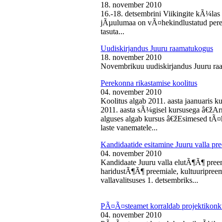
18. november 2010
16.-18. detsembrini Viikingite kÃ¼la
jÃµulumaa on vÃ¤hekindlustatud perede
tasuta...
Uudiskirjandus Juuru raamatukogus
18. november 2010
Novembrikuu uudiskirjandus Juuru ra
Perekonna rikastamise koolitus
04. november 2010
Koolitus algab 2011. aasta jaanuaris
2011. aasta sÃ¼gisel kursusega â€žAr
alguses algab kursus â€žEsimesed tÃ¤
laste vanematele...
Kandidaatide esitamine Juuru valla 
04. november 2010
Kandidaate Juuru valla elutÃ¶Ã¶ preem
haridustÃ¶Ã¶ preemiale, kultuuripreem
vallavalitsuses 1. detsembriks...
PÃ¤Ã¤steamet korraldab projektikonk
04. november 2010