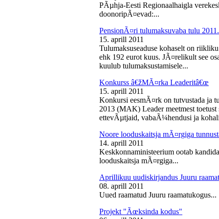
PÃµhja-Eesti Regionaalhaigla vereke
doonoripÃ¤evad:...
PensionÃ¤ri tulumaksuvaba tulu 2011. 
15. aprill 2011
Tulumaksuseaduse kohaselt on riikliku
ehk 192 eurot kuus. JÃ¤relikult see os
kuulub tulumaksustamisele...
Konkurss â€žMÃ¤rka Leaderitâ€œ
15. aprill 2011
Konkursi eesmÃ¤rk on tutvustada ja t
2013 (MAK) Leader meetmest toetust s
ettevÃµtjaid, vabaÃ¼hendusi ja kohali
Noore looduskaitsja mÃ¤rgiga tunnus
14. aprill 2011
Keskkonnaministeerium ootab kandidaa
looduskaitsja mÃ¤rgiga...
Aprillikuu uudiskirjandus Juuru raam
08. aprill 2011
Uued raamatud Juuru raamatukogus...
Projekt "Ãœksinda kodus"