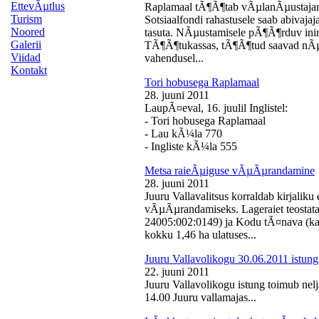
EttevÃµtlus
Raplamaal tÃ¶Ã¶tab vÃµlanÃµustajan
Turism
Sotsiaalfondi rahastusele saab abivaj
Noored
tasuta. NÃµustamisele pÃ¶Ã¶rduv inime
Galerii
TÃ¶Ã¶tukassas, tÃ¶Ã¶tud saavad nÃµ
Viidad
vahendusel...
Kontakt
Tori hobusega Raplamaal
28. juuni 2011
LaupÃ¤eval, 16. juulil Inglistel:
- Tori hobusega Raplamaal
- Lau kÃ¼la 770
- Ingliste kÃ¼la 555
Metsa raieÃµiguse vÃµÃµrandamine
28. juuni 2011
Juuru Vallavalitsus korraldab kirjali
vÃµÃµrandamiseks. Lageraiet teostata
24005:002:0149) ja Kodu tÃ¤nava (k
kokku 1,46 ha ulatuses...
Juuru Vallavolikogu 30.06.2011 istung
22. juuni 2011
Juuru Vallavolikogu istung toimub nelj
14.00 Juuru vallamajas...