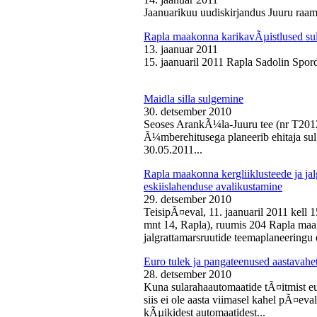
Jaanuarikuu uudiskirjandus Juuru raam
Rapla maakonna karikavÃµistlused sul
13. jaanuar 2011
15. jaanuaril 2011 Rapla Sadolin Spord
Maidla silla sulgemine
30. detsember 2010
Seoses ArankÃ¼la-Juuru tee (nr T2012
Ã¼mberehitusega planeerib ehitaja sul
30.05.2011...
Rapla maakonna kergliiklusteede ja ja
eskiislahenduse avalikustamine
29. detsember 2010
TeisipÃ¤eval, 11. jaanuaril 2011 kell 
mnt 14, Rapla), ruumis 204 Rapla maak
jalgrattamarsruutide teemaplaneeringu e
Euro tulek ja pangateenused aastavahe
28. detsember 2010
Kuna sularahaautomaatide tÃ¤itmist eu
siis ei ole aasta viimasel kahel pÃ¤ev
kÃµikidest automaatidest...