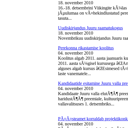
18. november 2010
16.-18. detsembrini Viikingite kÃ¼la
jÃµulumaa on vÃ¤hekindlustatud perede
tasuta...
Uudiskirjandus Juuru raamatukogus
18. november 2010
Novembrikuu uudiskirjandus Juuru ra
Perekonna rikastamise koolitus
04. november 2010
Koolitus algab 2011. aasta jaanuaris
2011. aasta sÃ¼gisel kursusega â€žAr
alguses algab kursus â€žEsimesed tÃ¤
laste vanematele...
Kandidaatide esitamine Juuru valla 
04. november 2010
Kandidaate Juuru valla elutÃ¶Ã¶ preem
haridustÃ¶Ã¶ preemiale, kultuuripreem
vallavalitsuses 1. detsembriks...
PÃ¤Ã¤steamet korraldab projektikonk
04. november 2010