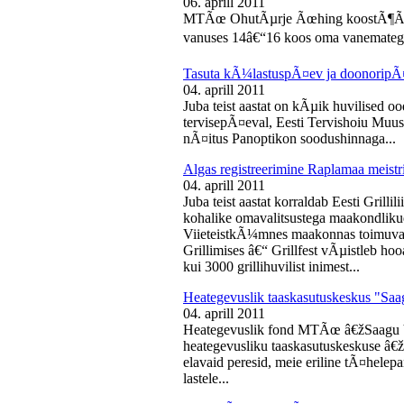
06. aprill 2011
MTÃœ OhutÃµrje Ãœhing koostÃ¶Ã¶s
vanuses 14â€“16 koos oma vanematega
Tasuta kÃ¼lastuspÃ¤ev ja doonoripÃ
04. aprill 2011
Juba teist aastat on kÃµik huvilised oo
tervisepÃ¤eval, Eesti Tervishoiu Muu
nÃ¤itus Panoptikon soodushinnaga...
Algas registreerimine Raplamaa meistri
04. aprill 2011
Juba teist aastat korraldab Eesti Gril
kohalike omavalitsustega maakondliku
ViieteistkÃ¼mnes maakonnas toimuval 
Grillimises â€“ Grillfest vÃµistleb h
kui 3000 grillihuvilist inimest...
Heategevuslik taaskasutuskeskus "Saa
04. aprill 2011
Heategevuslik fond MTÃœ â€žSaagu 
heategevusliku taaskasutuskeskuse â
elavaid peresid, meie eriline tÃ¤helep
lastele...