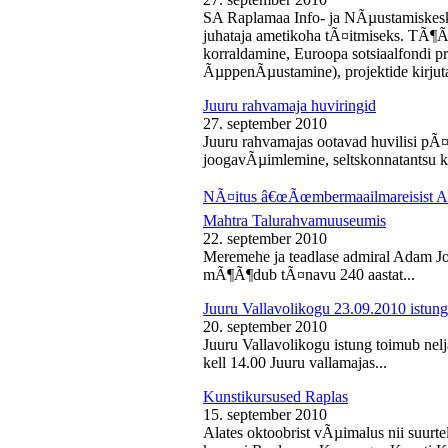
SA Raplamaa Info- ja NÃµustamiskesk
juhataja ametikoha tÃ¤itmiseks. TÃ¶Ã
korraldamine, Euroopa sotsiaalfondi p
ÃµppenÃµustamine), projektide kirjuta
Juuru rahvamaja huviringid
27. september 2010
Juuru rahvamajas ootavad huvilisi pÃ¤r
joogavÃµimlemine, seltskonnatantsu ku
NÃ¤itus â€œÃœmbermaailmareisist Ada
Mahtra Talurahvamuuseumis
22. september 2010
Meremehe ja teadlase admiral Adam J
mÃ¶Ã¶dub tÃ¤navu 240 aastat...
Juuru Vallavolikogu 23.09.2010 istung
20. september 2010
Juuru Vallavolikogu istung toimub nel
kell 14.00 Juuru vallamajas...
Kunstikursused Raplas
15. september 2010
Alates oktoobrist vÃµimalus nii suurte