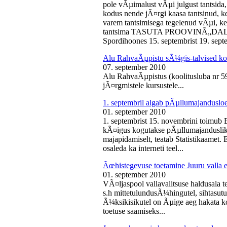
pole vÃµimalust vÃµi julgust tantsida,
kodus nende jÃ¤rgi kaasa tantsinud, kel
varem tantsimisega tegelenud vÃµi, k
tantsima TASUTA PROOVINÃ„DALA! 
Spordihoones 15. septembrist 19. septe
Alu RahvaÃµpistu sÃ¼gis-talvised ko
07. september 2010
Alu RahvaÃµpistus (koolitusluba nr 
jÃ¤rgmistele kursustele...
1. septembril algab pÃµllumajanduslo
01. september 2010
1. septembrist 15. novembrini toimub 
kÃ¤igus kogutakse pÃµllumajandusliku
majapidamiselt, teatab Statistikaamet
osaleda ka interneti teel...
Ãœhistegevuse toetamine Juuru valla e
01. september 2010
VÃ¤ljaspool vallavalitsuse haldusala te
s.h mittetulundusÃ¼hingutel, sihtasutus
Ã¼ksikisikutel on Ãµige aeg hakata ko
toetuse saamiseks...