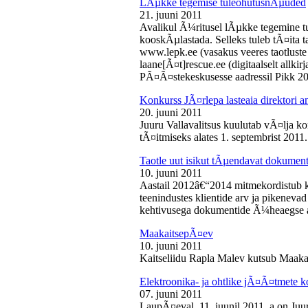
LÃµkke tegemise tuleohutusnÃµuded
21. juuni 2011
Avalikul Ã¼ritusel lÃµkke tegemine t
kooskÃµlastada. Selleks tuleb tÃ¤ita tao
www.lepk.ee (vasakus veeres taotluste a
laane[Ã¤t]rescue.ee (digitaalselt allk
PÃ¤Ã¤stekeskusesse aadressil Pikk 2
Konkurss JÃ¤rlepa lasteaia direktori a
20. juuni 2011
Juuru Vallavalitsus kuulutab vÃ¤lja ko
tÃ¤itmiseks alates 1. septembrist 2011.
Taotle uut isikut tÃµendavat dokumenti
10. juuni 2011
Aastail 2012â€“2014 mitmekordistub 
teenindustes klientide arv ja pikenevad
kehtivusega dokumentide Ã¼heaegse a
MaakaitsepÃ¤ev
10. juuni 2011
Kaitseliidu Rapla Malev kutsub Maakai
Elektroonika- ja ohtlike jÃ¤Ã¤tmete 
07. juuni 2011
LaupÃ¤eval, 11. juunil 2011. a on Juu