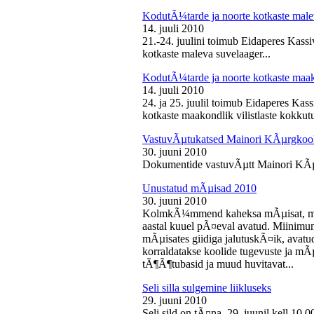
KodutÃ¼tarde ja noorte kotkaste male
14. juuli 2010
21.-24. juulini toimub Eidaperes Kas
kotkaste maleva suvelaager...
KodutÃ¼tarde ja noorte kotkaste maako
14. juuli 2010
24. ja 25. juulil toimub Eidaperes Ka
kotkaste maakondlik vilistlaste kokkutu
VastuvÃµtukatsed Mainori KÃµrgkool
30. juuni 2010
Dokumentide vastuvÃµtt Mainori KÃµ
Unustatud mÃµisad 2010
30. juuni 2010
KolmkÃ¼mmend kaheksa mÃµisat, mille
aastal kuuel pÃ¤eval avatud. Miinimu
mÃµisates giidiga jalutuskÃ¤ik, avatu
korraldatakse koolide tugevuste ja mÃ
tÃ¶Ã¶tubasid ja muud huvitavat...
Seli silla sulgemine liikluseks
29. juuni 2010
Seli sild on tÃ¤na, 29. juunil kell 10.0