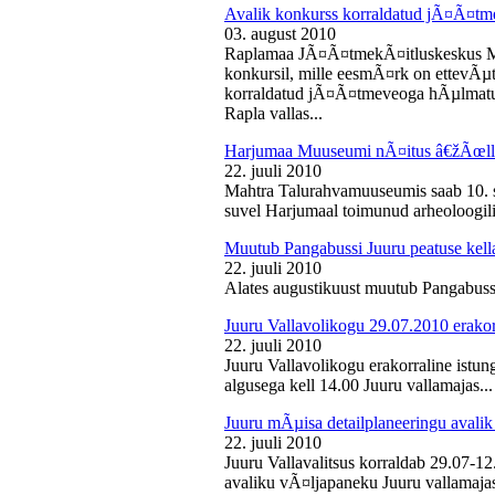
Avalik konkurss korraldatud jÃ¤Ã¤tm
03. august 2010
Raplamaa JÃ¤Ã¤tmekÃ¤itluskeskus M
konkursil, mille eesmÃ¤rk on ettevÃµ
korraldatud jÃ¤Ã¤tmeveoga hÃµlmatu
Rapla vallas...
Harjumaa Muuseumi nÃ¤itus â€žÃœll
22. juuli 2010
Mahtra Talurahvamuuseumis saab 10. s
suvel Harjumaal toimunud arheoloogilis
Muutub Pangabussi Juuru peatuse kell
22. juuli 2010
Alates augustikuust muutub Pangabussi
Juuru Vallavolikogu 29.07.2010 erakor
22. juuli 2010
Juuru Vallavolikogu erakorraline istun
algusega kell 14.00 Juuru vallamajas...
Juuru mÃµisa detailplaneeringu avali
22. juuli 2010
Juuru Vallavalitsus korraldab 29.07-1
avaliku vÃ¤ljapaneku Juuru vallamajas