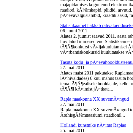
majapidamises kogunenud elektroonika-
raadiod, kÃ¼lmkapid, pliidid, arvutid,
pÃ¤evavalguslambid, kraadiklaasid, ra
Statistikaamet hakkab rahvaloendusek
06. juuni 2011
Alates 2. juunist saavad 2011. aasta r
huvitatud inimesed end Statistikaameti 
tÃ¶Ã¶konkursi vÃ¤ljakuulutamisel Ã
vÃ¤rbamiskonkursid kuulutatakse vÃ¤l
Tasuta kodu- ja pÃ¤evahoooldusteenus
27. mai 2011
Alates maist 2011 pakutakse Raplamaa
lÃ¤hivaldades) 6 kuu mahus tasuta hoo
tema tÃ¶Ã¶ealisele hooldajale, kelle 
tÃ¶Ã¶l kÃ¤imist jÃ¤tkata...
Rapla maakonna XX suvemÃ¤ngud
27. mai 2011
Rapla maakonna XX suvemÃ¤ngud toi
ÃœhisgÃ¼mnaasiumi staadionil...
Hollandi kunstnike nÃ¤itus Raplas
25. mai 2011