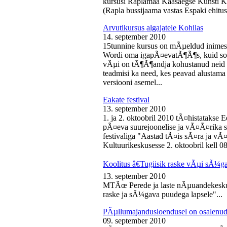
kursusi Raplamaa Kaasaegse Kunsti Ke
(Rapla bussijaama vastas Espaki ehitusp
Arvutikursus algajatele Kohilas
14. september 2010
15tunnine kursus on mÃµeldud inime
Wordi oma igapÃ¤evatÃ¶Ã¶s, kuid soo
vÃµi on tÃ¶Ã¶andja kohustanud neid s
teadmisi ka need, kes peavad alustam
versiooni asemel...
Eakate festival
13. september 2010
1. ja 2. oktoobril 2010 tÃ¤histatakse E
pÃ¤eva suurejoonelise ja vÃ¤Ã¤rika
festivaliga "Aastad tÃ¤is sÃ¤ra ja vÃ
Kultuurikeskusesse 2. oktoobril kell 08
Koolitus â€Tugiisik raske vÃµi sÃ¼ga
13. september 2010
MTÃœ Perede ja laste nÃµuandekeskus
raske ja sÃ¼gava puudega lapsele"...
PÃµllumajandusloendusel on osalenud
09. september 2010