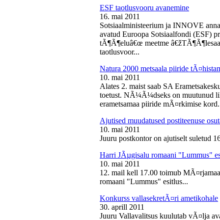
ESF taotlusvooru avanemine
16. mai 2011
Sotsiaalministeerium ja INNOVE annava
avatud Euroopa Sotsiaalfondi (ESF) pri
tÃ¶Ã¶eluâ€œ meetme â€žTÃ¶Ã¶lesaam
taotlusvoor...
Natura 2000 metsaala piiride tÃ¤hist
10. mai 2011
Alates 2. maist saab SA Erametsakesk
toetust. NÃ¼Ã¼dseks on muutunud liht
erametsamaa piiride mÃ¤rkimise kord.
Ajutised muudatused postiteenuse osut
10. mai 2011
Juuru postkontor on ajutiselt suletud 1
Harri JÃµgisalu romaani "Lummus" es
10. mai 2011
12. mail kell 17.00 toimub MÃ¤rjamaa 
romaani "Lummus" esitlus...
Konkurss vallasekretÃ¤ri ametikohale
30. aprill 2011
Juuru Vallavalitsus kuulutab vÃ¤lja av