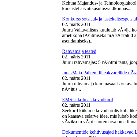
Kehtna Majandus- ja Tehnoloogiakool k
kursustel arvutikasutusvaldkonnas...
Konkurss sotsiaal- ja lastekaitsespetsia
02. märts 2011
Juuru Vallavalitsus kuulutab vÃ¤lja konk
ametikoha tÃ¤itmiseks mÃ¤Ã¤ratud aja
asendamiseks)...
Rahvamaja teated
02. märts 2011
Juuru rahvamajas: 5-rÃ¼tmi tants, joog
Inna-Maia Paikeni lilleakvarellide nÃ¤
02. märts 2011
Juuru rahvamaja kaminasaalis on avatud
nÃ¤itus...
EMSLi kolmas kevadkool
02. märts 2011
Seekord kiikame kevadkoolis kohalike
on kaasava eelarve idee, mis lubab koda
vÃ¤iksem vÃµi suurem osa oma linna v
Dokumentide kehtivusajad hakkavad