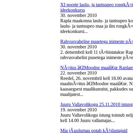
XI noorte laulu- ja tantsupeo rongkÃ
ideekonkurss
30. november 2010
Rapla maakonna laulu- ja tantsupeo ko
laulu- ja tantsupeo maa ja ilm rongk
ideekonkursi...
Rahvusvahelise puuetega inimeste pÃ
30. november 2010
2. detsembril kell 11 tÃ¤histatakse Ra
rahvusvahelist puuetega inimeste pÃ¤e
NÃ¤itus â€žMoodne maalâ€œ Raplama
22. november 2010
Reedel, 26. novembril kell 18.00 ava
maalinÃ¤itus â€žMoodne maalâ€œ. NÃ¤
kaasaegsest maalikunstist, pakkudes sub
maalijatest...
Juuru Vallavolikogu 25.11.2010 istung
19. november 2010
Juuru Vallavolikogu istung toimub nel
kell 14.00 Juuru vallamajas...
Mia jÃµulumaa ootab kÃ¼lastajaid