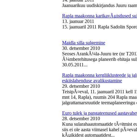
Jaanuarikuu uudiskirjandus Juuru raam
Rapla maakonna karikavÃµistlused sul
13. jaanuar 2011
15. jaanuaril 2011 Rapla Sadolin Spord
Maidla silla sulgemine
30. detsember 2010
Seoses ArankÃ¼la-Juuru tee (nr T2012
Ã¼mberehitusega planeerib ehitaja sul
30.05.2011...
Rapla maakonna kergliiklusteede ja ja
eskiislahenduse avalikustamine
29. detsember 2010
TeisipÃ¤eval, 11. jaanuaril 2011 kell 
mnt 14, Rapla), ruumis 204 Rapla maak
jalgrattamarsruutide teemaplaneeringu e
Euro tulek ja pangateenused aastavahe
28. detsember 2010
Kuna sularahaautomaatide tÃ¤itmist eu
siis ei ole aasta viimasel kahel pÃ¤ev
kÃµikidest automaatidest...