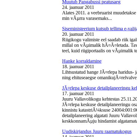
Muutub Pangabussi peatusaeg
24. jaanuar 2011
Alates 2011. a veebruarist muudetakse
min vÃµrra varasemaks...
Siseministeerium kutsub tellima e-valij
20. jaanuar 2011
Riigikogu valimiste eel saadab riik iga
millal on vÃµimalik hÃ¤Ã¤letada. Tava
teel, kuid riigiportaalis on vÃµimalik te
Hanke korraldamine
18. jaanuar 2011
Lihtsustatud hange JÃ¤rlepa haridus- j
ning ehituseaegse omanikujÃ¤relvalve t
JÃ¤rlepa keskuse detailplaneeringu ke
17. jaanuar 2011
Juuru Vallavolikogu kehtestas 25.11.
JÃ¤rlepa keskuse detailplaneeringu os
kinnistu katastriÃ¼ksuse 24004:001:
detailplaneering algatati Juuru Vallav
keskkonnamÃµju hindamist algatamata
Uudiskirjandus Juuru raamatukogus
14. jaanuar 2011