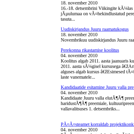
18. november 2010
16.-18. detsembrini Viikingite kÃ¼la
jÃµulumaa on vÃ¤hekindlustatud perede
tasuta...
Uudiskirjandus Juuru raamatukogus
18. november 2010
Novembrikuu uudiskirjandus Juuru ra
Perekonna rikastamise koolitus
04. november 2010
Koolitus algab 2011. aasta jaanuaris
2011. aasta sÃ¼gisel kursusega â€žAr
alguses algab kursus â€žEsimesed tÃ¤
laste vanematele...
Kandidaatide esitamine Juuru valla 
04. november 2010
Kandidaate Juuru valla elutÃ¶Ã¶ preem
haridustÃ¶Ã¶ preemiale, kultuuripreem
vallavalitsuses 1. detsembriks...
PÃ¤Ã¤steamet korraldab projektikonk
04. november 2010