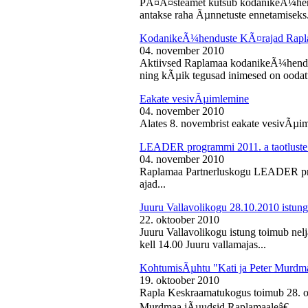
PÃ¤Ã¤steamet kutsub kodanikeÃ¼hendu
antakse raha Ãµnnetuste ennetamiseks.
KodanikeÃ¼henduste KÃ¤rajad Rapl
04. november 2010
Aktiivsed Raplamaa kodanikeÃ¼hendust
ning kÃµik tegusad inimesed on ooda
Eakate vesivÃµimlemine
04. november 2010
Alates 8. novembrist eakate vesivÃµiml
LEADER programmi 2011. a taotluste
04. november 2010
Raplamaa Partnerluskogu LEADER pro
ajad...
Juuru Vallavolikogu 28.10.2010 istung
22. oktoober 2010
Juuru Vallavolikogu istung toimub nel
kell 14.00 Juuru vallamajas...
KohtumisÃµhtu "Kati ja Peter Murdm
19. oktoober 2010
Rapla Keskraamatukogus toimub 28. o
Murdmaa jÃµudsid Raplamaaleâ€...