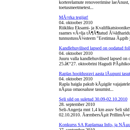
korterelamute renoveerimise laeÂ­nust,
toetusmeetmetest...
MÃ¤rka tegijat!
04. oktoober 2010
Riikliku Eksami- ja Kvalifikatsiooni
raames vÃ¤lja tÃ¶Ã¶tatud Ã¼ldharidus
tunnustussÃ¼steem "Eestimaa Ãµpib j
Kandlehuvilised lapsed on oodatud fo
04. oktoober 2010
Juuru valla kandlehuvilised lapsed on
25.â€“27. oktoobrini Hagudi PÃµhikool
Raplas hooldusravi aasta lÃµpuni tasu
04. oktoober 2010
Rapla haigla pakub kÃµigile vajajatel
nÃµua omaosaluse tasumist...
Seli sild on suletud 30.09-02.10.2010
28. september 2010
Seli-Angerja mnt 1,4 km asuv Seli sil
02.10.2010. ÃœmbersÃµit PrillimÃ¤e 
Konkurss SA Raplamaa Info- ja NÃµus
27. september 2010