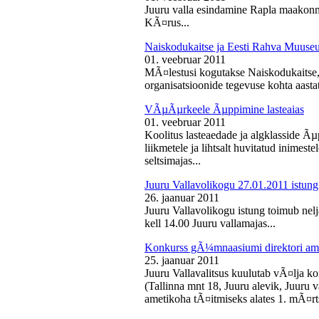
Juuru valla esindamine Rapla maakon
KÃ¤rus...
Naiskodukaitse ja Eesti Rahva Muus
01. veebruar 2011
MÃ¤lestusi kogutakse Naiskodukaitse
organisatsioonide tegevuse kohta aasta
VÃµÃµrkeele Ãµppimine lasteaias
01. veebruar 2011
Koolitus lasteaedade ja algklasside Ãµp
liikmetele ja lihtsalt huvitatud inimest
seltsimajas...
Juuru Vallavolikogu 27.01.2011 istung
26. jaanuar 2011
Juuru Vallavolikogu istung toimub nelj
kell 14.00 Juuru vallamajas...
Konkurss gÃ¼mnaasiumi direktori am
25. jaanuar 2011
Juuru Vallavalitsus kuulutab vÃ¤lja 
(Tallinna mnt 18, Juuru alevik, Juu
ametikoha tÃ¤itmiseks alates 1. mÃ¤rts