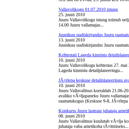
Vallavolikogu 01.07.2010 istung
25. juuni 2010
Juuru Vallavolikogu istung toimub nelj
14.00 Juuru vallamajas...
Juunikuu uudiskirjandus Juuru raamat
13. juuni 2010
Juunikuu uudiskirjandus Juuru raamatu
Kehtestati Lageda kinnistu detailplane
10. juuni 2010
Juuru Vallavolikogu kehtestas 27. ma
Lageda kinnistu detailplaneeringu...
JÃ¤rlepa keskuse detailplaneeringu av
10. juuni 2010
Juuru Vallavalitsus korraldab 21.06-2
avaliku vÃ¤ljapaneku Juuru vallamajas 
raamatukogus (Keskuse 9-8, JÃ¤rlepa 
Konkurss Juuru lasteaia juhataja ameti
08. juuni 2010
Juuru Vallavalitsus kuulutab vÃ¤lja ko
juhataja vaba ametikoha tÃ¤itmiseks...