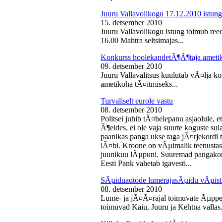
Juuru Vallavolikogu 17.12.2010 istung
15. detsember 2010
Juuru Vallavolikogu istung toimub reed
16.00 Mahtra seltsimajas...
Konkurss hoolekandetÃ¶Ã¶taja ameti
09. detsember 2010
Juuru Vallavalitsus kuulutab vÃ¤lja 
ametikoha tÃ¤itmiseks...
Turvaliselt eurole vastu
08. detsember 2010
Politsei juhib tÃ¤helepanu asjaolule, et
Ã¶eldes, ei ole vaja suurte koguste sul
paanikas panga ukse taga jÃ¤rjekord
lÃ¤bi. Kroone on vÃµimalik teenustas
juunikuu lÃµpuni. Suuremad pangakont
Eesti Pank vahetab igavesti...
SÃµiduautode lumerajasÃµidu vÃµist
08. detsember 2010
Lume- ja jÃ¤Ã¤rajal toimuvate Ãµppe
toimuvad Kaiu, Juuru ja Kehtna vallas.