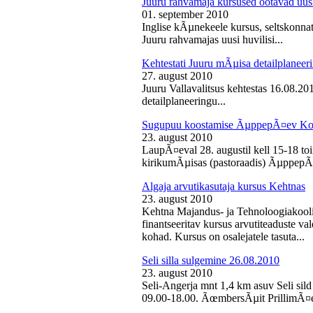
Juuru rahvamaja kursused ootavad uusi
01. september 2010
Inglise kÃµnekeele kursus, seltskonn
Juuru rahvamajas uusi huvilisi...
Kehtestati Juuru mÃµisa detailplaneer
27. august 2010
Juuru Vallavalitsus kehtestas 16.08.2
detailplaneeringu...
Sugupuu koostamise ÃµppepÃ¤ev Ko
23. august 2010
LaupÃ¤eval 28. augustil kell 15-18 
kirikumÃµisas (pastoraadis) ÃµppepÃ
Algaja arvutikasutaja kursus Kehtnas
23. august 2010
Kehtna Majandus- ja Tehnoloogiakooli
finantseeritav kursus arvutiteaduste 
kohad. Kursus on osalejatele tasuta...
Seli silla sulgemine 26.08.2010
23. august 2010
Seli-Angerja mnt 1,4 km asuv Seli sild
09.00-18.00. ÃœmbersÃµit PrillimÃ¤e