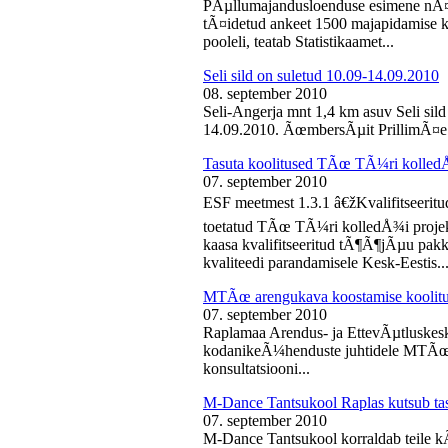
PÃµllumajandusloenduse esimene nÃ¤d
tÃ¤idetud ankeet 1500 majapidamise k
pooleli, teatab Statistikaamet...
Seli sild on suletud 10.09-14.09.2010
08. september 2010
Seli-Angerja mnt 1,4 km asuv Seli sil
14.09.2010. ÃœmbersÃµit PrillimÃ¤e 
Tasuta koolitused TÃœ TÃ¼ri kolled
07. september 2010
ESF meetmest 1.3.1 â€žKvalifitseeri
toetatud TÃœ TÃ¼ri kolledÅ¾i projek
kaasa kvalifitseeritud tÃ¶Ã¶jÃµu pak
kvaliteedi parandamisele Kesk-Eestis..
MTÃœ arengukava koostamise koolit
07. september 2010
Raplamaa Arendus- ja EttevÃµtluskes
kodanikeÃ¼henduste juhtidele MTÃœ a
konsultatsiooni...
M-Dance Tantsukool Raplas kutsub ta
07. september 2010
M-Dance Tantsukool korraldab teile kÃµ