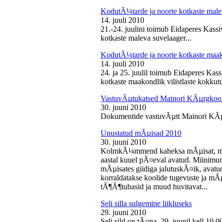
KodutÃ¼tarde ja noorte kotkaste male
14. juuli 2010
21.-24. juulini toimub Eidaperes Kas
kotkaste maleva suvelaager...
KodutÃ¼tarde ja noorte kotkaste maako
14. juuli 2010
24. ja 25. juulil toimub Eidaperes Ka
kotkaste maakondlik vilistlaste kokkutu
VastuvÃµtukatsed Mainori KÃµrgkool
30. juuni 2010
Dokumentide vastuvÃµtt Mainori KÃµ
Unustatud mÃµisad 2010
30. juuni 2010
KolmkÃ¼mmend kaheksa mÃµisat, mille
aastal kuuel pÃ¤eval avatud. Miinimu
mÃµisates giidiga jalutuskÃ¤ik, avatu
korraldatakse koolide tugevuste ja mÃ
tÃ¶Ã¶tubasid ja muud huvitavat...
Seli silla sulgemine liikluseks
29. juuni 2010
Seli sild on tÃ¤na, 29. juunil kell 10.0