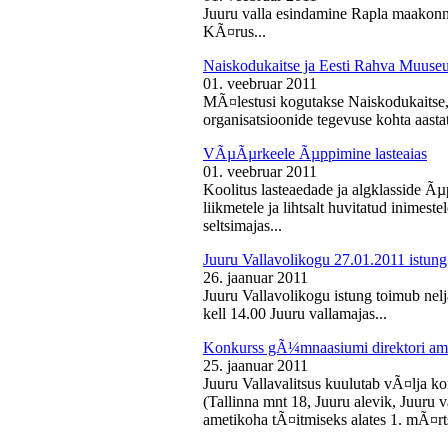
Juuru valla esindamine Rapla maakon
KÃ¤rus...
Naiskodukaitse ja Eesti Rahva Muus
01. veebruar 2011
MÃ¤lestusi kogutakse Naiskodukaitse
organisatsioonide tegevuse kohta aasta
VÃµÃµrkeele Ãµppimine lasteaias
01. veebruar 2011
Koolitus lasteaedade ja algklasside Ãµp
liikmetele ja lihtsalt huvitatud inimest
seltsimajas...
Juuru Vallavolikogu 27.01.2011 istung
26. jaanuar 2011
Juuru Vallavolikogu istung toimub nelj
kell 14.00 Juuru vallamajas...
Konkurss gÃ¼mnaasiumi direktori am
25. jaanuar 2011
Juuru Vallavalitsus kuulutab vÃ¤lja 
(Tallinna mnt 18, Juuru alevik, Juu
ametikoha tÃ¤itmiseks alates 1. mÃ¤rts