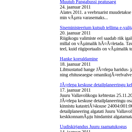
Muutub Pangabussi peatusaeg
24. jaanuar 2011
Alates 2011. a veebruarist muudetakse
min vÃµrra varasemaks...
Siseministeerium kutsub tellima e-valij
20. jaanuar 2011
Riigikogu valimiste eel saadab riik iga
millal on vÃµimalik hÃ¤Ã¤letada. Tava
teel, kuid riigiportaalis on vÃµimalik te
Hanke korraldamine
18. jaanuar 2011
Lihtsustatud hange JÃ¤rlepa haridus- j
ning ehituseaegse omanikujÃ¤relvalve t
JÃ¤rlepa keskuse detailplaneeringu ke
17. jaanuar 2011
Juuru Vallavolikogu kehtestas 25.11.
JÃ¤rlepa keskuse detailplaneeringu os
kinnistu katastriÃ¼ksuse 24004:001:
detailplaneering algatati Juuru Vallav
keskkonnamÃµju hindamist algatamata
Uudiskirjandus Juuru raamatukogus
14. jaanuar 2011