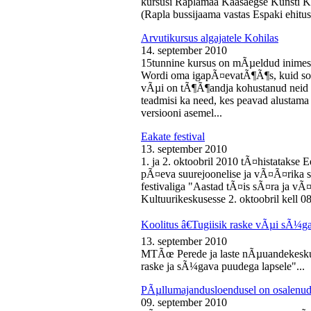
kursusi Raplamaa Kaasaegse Kunsti Ke
(Rapla bussijaama vastas Espaki ehitusp
Arvutikursus algajatele Kohilas
14. september 2010
15tunnine kursus on mÃµeldud inime
Wordi oma igapÃ¤evatÃ¶Ã¶s, kuid soo
vÃµi on tÃ¶Ã¶andja kohustanud neid s
teadmisi ka need, kes peavad alustam
versiooni asemel...
Eakate festival
13. september 2010
1. ja 2. oktoobril 2010 tÃ¤histatakse E
pÃ¤eva suurejoonelise ja vÃ¤Ã¤rika
festivaliga "Aastad tÃ¤is sÃ¤ra ja vÃ
Kultuurikeskusesse 2. oktoobril kell 08
Koolitus â€Tugiisik raske vÃµi sÃ¼ga
13. september 2010
MTÃœ Perede ja laste nÃµuandekeskus
raske ja sÃ¼gava puudega lapsele"...
PÃµllumajandusloendusel on osalenud
09. september 2010