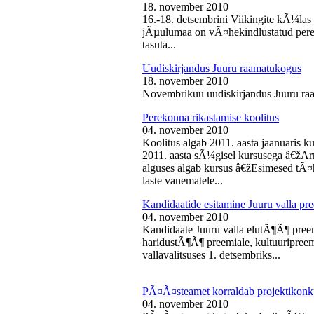
18. november 2010
16.-18. detsembrini Viikingite kÃ¼la
jÃµulumaa on vÃ¤hekindlustatud perede
tasuta...
Uudiskirjandus Juuru raamatukogus
18. november 2010
Novembrikuu uudiskirjandus Juuru ra
Perekonna rikastamise koolitus
04. november 2010
Koolitus algab 2011. aasta jaanuaris
2011. aasta sÃ¼gisel kursusega â€žAr
alguses algab kursus â€žEsimesed tÃ¤
laste vanematele...
Kandidaatide esitamine Juuru valla 
04. november 2010
Kandidaate Juuru valla elutÃ¶Ã¶ preem
haridustÃ¶Ã¶ preemiale, kultuuripreem
vallavalitsuses 1. detsembriks...
PÃ¤Ã¤steamet korraldab projektikonk
04. november 2010