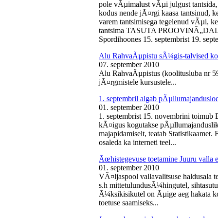
pole vÃµimalust vÃµi julgust tantsida,
kodus nende jÃ¤rgi kaasa tantsinud, kel
varem tantsimisega tegelenud vÃµi, k
tantsima TASUTA PROOVINÃ„DALA! 
Spordihoones 15. septembrist 19. septe
Alu RahvaÃµpistu sÃ¼gis-talvised ko
07. september 2010
Alu RahvaÃµpistus (koolitusluba nr 
jÃ¤rgmistele kursustele...
1. septembril algab pÃµllumajanduslo
01. september 2010
1. septembrist 15. novembrini toimub 
kÃ¤igus kogutakse pÃµllumajandusliku
majapidamiselt, teatab Statistikaamet
osaleda ka interneti teel...
Ãœhistegevuse toetamine Juuru valla e
01. september 2010
VÃ¤ljaspool vallavalitsuse haldusala te
s.h mittetulundusÃ¼hingutel, sihtasutus
Ã¼ksikisikutel on Ãµige aeg hakata ko
toetuse saamiseks...