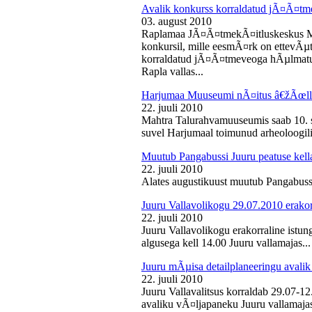
Avalik konkurss korraldatud jÃ¤Ã¤tm
03. august 2010
Raplamaa JÃ¤Ã¤tmekÃ¤itluskeskus M
konkursil, mille eesmÃ¤rk on ettevÃµ
korraldatud jÃ¤Ã¤tmeveoga hÃµlmatu
Rapla vallas...
Harjumaa Muuseumi nÃ¤itus â€žÃœll
22. juuli 2010
Mahtra Talurahvamuuseumis saab 10. s
suvel Harjumaal toimunud arheoloogilis
Muutub Pangabussi Juuru peatuse kell
22. juuli 2010
Alates augustikuust muutub Pangabussi
Juuru Vallavolikogu 29.07.2010 erakor
22. juuli 2010
Juuru Vallavolikogu erakorraline istun
algusega kell 14.00 Juuru vallamajas...
Juuru mÃµisa detailplaneeringu avali
22. juuli 2010
Juuru Vallavalitsus korraldab 29.07-1
avaliku vÃ¤ljapaneku Juuru vallamajas