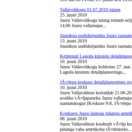
Vallavolikogu 01.07.2010 istung
25. juuni 2010
Juuru Vallavolikogu istung toimub nelj
14.00 Juuru vallamajas...
Juunikuu uudiskirjandus Juuru raamat
13. juuni 2010
Juunikuu uudiskirjandus Juuru raamatu
Kehtestati Lageda kinnistu detailplane
10. juuni 2010
Juuru Vallavolikogu kehtestas 27. ma
Lageda kinnistu detailplaneeringu...
JÃ¤rlepa keskuse detailplaneeringu av
10. juuni 2010
Juuru Vallavalitsus korraldab 21.06-2
avaliku vÃ¤ljapaneku Juuru vallamajas 
raamatukogus (Keskuse 9-8, JÃ¤rlepa 
Konkurss Juuru lasteaia juhataja ameti
08. juuni 2010
Juuru Vallavalitsus kuulutab vÃ¤lja ko
juhataja vaba ametikoha tÃ¤itmiseks...