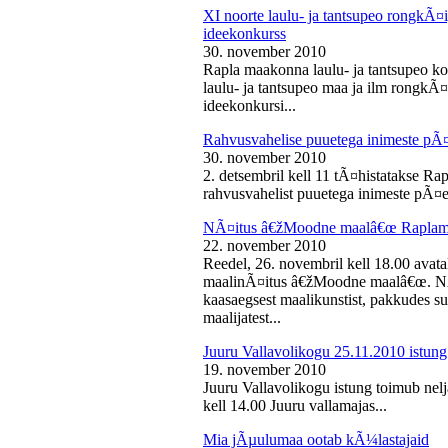
XI noorte laulu- ja tantsupeo rongkÃ
ideekonkurss
30. november 2010
Rapla maakonna laulu- ja tantsupeo ko
laulu- ja tantsupeo maa ja ilm rongk
ideekonkursi...
Rahvusvahelise puuetega inimeste pÃ
30. november 2010
2. detsembril kell 11 tÃ¤histatakse Ra
rahvusvahelist puuetega inimeste pÃ¤e
NÃ¤itus â€žMoodne maalâ€œ Raplama
22. november 2010
Reedel, 26. novembril kell 18.00 ava
maalinÃ¤itus â€žMoodne maalâ€œ. NÃ¤
kaasaegsest maalikunstist, pakkudes sub
maalijatest...
Juuru Vallavolikogu 25.11.2010 istung
19. november 2010
Juuru Vallavolikogu istung toimub nel
kell 14.00 Juuru vallamajas...
Mia jÃµulumaa ootab kÃ¼lastajaid