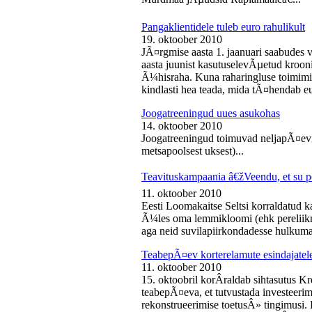
Pangaklientidele tuleb euro rahulikult
19. oktoober 2010
JÃ¤rgmise aasta 1. jaanuari saabudes 
aasta juunist kasutuselevÃµetud kroon
Ã¼hisraha. Kuna raharingluse toimimise
kindlasti hea teada, mida tÃ¤hendab e
Joogatreeningud uues asukohas
14. oktoober 2010
Joogatreeningud toimuvad neljapÃ¤evit
metsapoolsest uksest)...
Teavituskampaania â€žVeendu, et su pe
11. oktoober 2010
Eesti Loomakaitse Seltsi korraldatud
Ã¼les oma lemmikloomi (ehk pereliikm
aga neid suvilapiirkondadesse hulkuma
TeabepÃ¤ev korterelamute esindajatel
11. oktoober 2010
15. oktoobril korÂ­raldab sihtasutus K
teabepÃ¤eva, et tutvustada investeer
rekonstrueerimise toetusÂ» tingimusi