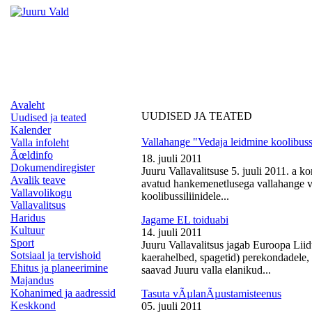
Avaleht
UUDISED JA TEATED
Uudised ja teated
Kalender
Vallahange "Vedaja leidmine koolibussi
Valla infoleht
Ãœldinfo
18. juuli 2011
Dokumendiregister
Juuru Vallavalitsuse 5. juuli 2011. a k
Avalik teave
avatud hankemenetlusega vallahange ve
Vallavolikogu
koolibussiliinidele...
Vallavalitsus
Haridus
Jagame EL toiduabi
Kultuur
14. juuli 2011
Sport
Juuru Vallavalitsus jagab Euroopa Liid
Sotsiaal ja tervishoid
kaerahelbed, spagetid) perekondadele, 
Ehitus ja planeerimine
saavad Juuru valla elanikud...
Majandus
Kohanimed ja aadressid
Tasuta vÃµlanÃµustamisteenus
Keskkond
05. juuli 2011