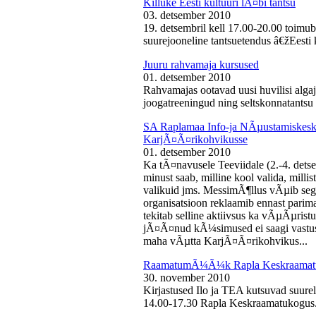
Killuke Eesti kultuuri lÃ¤bi tantsu
03. detsember 2010
19. detsembril kell 17.00-20.00 toimu
suurejooneline tantsuetendus â€žEesti 
Juuru rahvamaja kursused
01. detsember 2010
Rahvamajas ootavad uusi huvilisi algaj
joogatreeningud ning seltskonnatantsu 
SA Raplamaa Info-ja NÃµustamiskesku
KarjÃ¤Ã¤rikohvikusse
01. detsember 2010
Ka tÃ¤navusele Teeviidale (2.-4. det
minust saab, milline kool valida, milli
valikuid jms. MessimÃ¶llus vÃµib sega
organisatsioon reklaamib ennast parima
tekitab selline aktiivsus ka vÃµÃµris
jÃ¤Ã¤nud kÃ¼simused ei saagi vastust
maha vÃµtta KarjÃ¤Ã¤rikohvikus...
RaamatumÃ¼Ã¼k Rapla Keskraamat
30. november 2010
Kirjastused Ilo ja TEA kutsuvad suur
14.00-17.30 Rapla Keskraamatukogus.