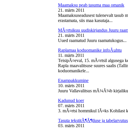
Maamaksu peab tasuma maa omanik
21. märts 2011
Maamaksuseadusest tulenevalt tasub 
erastamata, siis maa kasutaja...
MÃ¤rtsikuu uudiskirjandus Juuru raa
21. märts 2011
Uued raamatud Juuru raamatukogus...
Raplamaa koduomanike infoÃµhtu
11. märts 2011
TeisipÃ¤eval, 15. mÃ¤rtsil algusega k
Rapla maavalitsuse suures saalis (Tal
koduomanikele...
Enampakkumine
10. märts 2011
Juuru Vallavalitsus mÃ¼Ã¼b kirjaliku
Kadunud koer
07. märts 2011
3. mÃ¤rtsi hommikul lÃ¤ks Kohilast k
Tasuta tekstitÃ¶Ã¶tluse ja tabelarvu
03. märts 2011