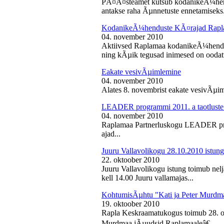
PÃ¤Ã¤steamet kutsub kodanikeÃ¼hendu
antakse raha Ãµnnetuste ennetamiseks.
KodanikeÃ¼henduste KÃ¤rajad Rapl
04. november 2010
Aktiivsed Raplamaa kodanikeÃ¼hendust
ning kÃµik tegusad inimesed on ooda
Eakate vesivÃµimlemine
04. november 2010
Alates 8. novembrist eakate vesivÃµiml
LEADER programmi 2011. a taotluste
04. november 2010
Raplamaa Partnerluskogu LEADER pro
ajad...
Juuru Vallavolikogu 28.10.2010 istung
22. oktoober 2010
Juuru Vallavolikogu istung toimub nel
kell 14.00 Juuru vallamajas...
KohtumisÃµhtu "Kati ja Peter Murdm
19. oktoober 2010
Rapla Keskraamatukogus toimub 28. o
Murdmaa jÃµudsid Raplamaaleâ€...