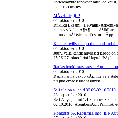
korterelamute renoveerimise laeÂ­nust,
toetusmeetmetest...
MÃ¤rka tegijat!
04. oktoober 2010
Riikliku Eksami- ja Kvalifikatsiooni
raames vÃ¤lja tÃ¶Ã¶tatud Ã¼ldharidus
tunnustussÃ¼steem "Eestimaa Ãµpib j
Kandlehuvilised lapsed on oodatud fo
04. oktoober 2010
Juuru valla kandlehuvilised lapsed on
25.â€“27. oktoobrini Hagudi PÃµhikool
Raplas hooldusravi aasta lÃµpuni tasu
04. oktoober 2010
Rapla haigla pakub kÃµigile vajajatel
nÃµua omaosaluse tasumist...
Seli sild on suletud 30.09-02.10.2010
28. september 2010
Seli-Angerja mnt 1,4 km asuv Seli sil
02.10.2010. ÃœmbersÃµit PrillimÃ¤e 
Konkurss SA Raplamaa Info- ja NÃµus
27. september 2010