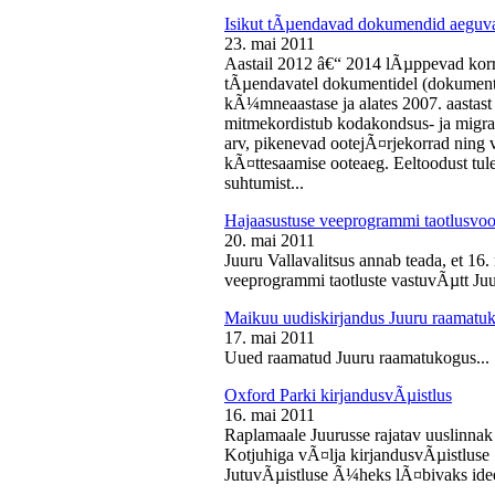
Isikut tÃµendavad dokumendid aeguv
23. mai 2011
Aastail 2012 â€“ 2014 lÃµppevad korra
tÃµendavatel dokumentidel (dokument),
kÃ¼mneaastase ja alates 2007. aastast 
mitmekordistub kodakondsus- ja migra
arv, pikenevad ootejÃ¤rjekorrad ning
kÃ¤ttesaamise ooteaeg. Eeltoodust tul
suhtumist...
Hajaasustuse veeprogrammi taotlusvoo
20. mai 2011
Juuru Vallavalitsus annab teada, et 16.
veeprogrammi taotluste vastuvÃµtt Juur
Maikuu uudiskirjandus Juuru raamatu
17. mai 2011
Uued raamatud Juuru raamatukogus...
Oxford Parki kirjandusvÃµistlus
16. mai 2011
Raplamaale Juurusse rajatav uuslinnak
Kotjuhiga vÃ¤lja kirjandusvÃµistluse 
JutuvÃµistluse Ã¼heks lÃ¤bivaks idee