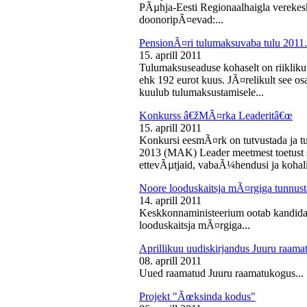
PÃµhja-Eesti Regionaalhaigla vereke
doonoripÃ¤evad:...
PensionÃ¤ri tulumaksuvaba tulu 2011. 
15. aprill 2011
Tulumaksuseaduse kohaselt on riikliku
ehk 192 eurot kuus. JÃ¤relikult see os
kuulub tulumaksustamisele...
Konkurss â€žMÃ¤rka Leaderitâ€œ
15. aprill 2011
Konkursi eesmÃ¤rk on tutvustada ja t
2013 (MAK) Leader meetmest toetust s
ettevÃµtjaid, vabaÃ¼hendusi ja kohali
Noore looduskaitsja mÃ¤rgiga tunnus
14. aprill 2011
Keskkonnaministeerium ootab kandidaa
looduskaitsja mÃ¤rgiga...
Aprillikuu uudiskirjandus Juuru raam
08. aprill 2011
Uued raamatud Juuru raamatukogus...
Projekt "Ãœksinda kodus"