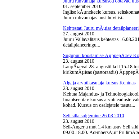
Juuru rahvamaja kursused ootavad uusi
01. september 2010
Inglise kÃµnekeele kursus, seltskonn
Juuru rahvamajas uusi huvilisi...
Kehtestati Juuru mÃµisa detailplaneer
27. august 2010
Juuru Vallavalitsus kehtestas 16.08.2
detailplaneeringu...
Sugupuu koostamise ÃµppepÃ¤ev Ko
23. august 2010
LaupÃ¤eval 28. augustil kell 15-18 
kirikumÃµisas (pastoraadis) ÃµppepÃ
Algaja arvutikasutaja kursus Kehtnas
23. august 2010
Kehtna Majandus- ja Tehnoloogiakooli
finantseeritav kursus arvutiteaduste 
kohad. Kursus on osalejatele tasuta...
Seli silla sulgemine 26.08.2010
23. august 2010
Seli-Angerja mnt 1,4 km asuv Seli sild
09.00-18.00. ÃœmbersÃµit PrillimÃ¤e