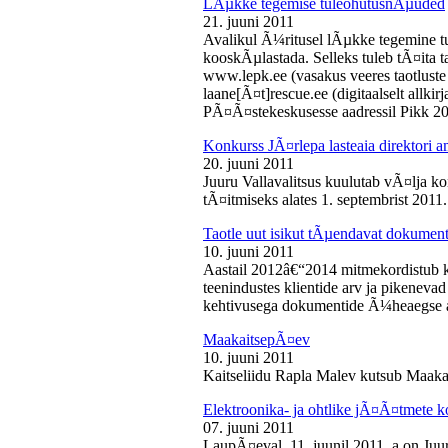
LÃµkke tegemise tuleohutusnÃµuded
21. juuni 2011
Avalikul Ã¼ritusel lÃµkke tegemine t
kooskÃµlastada. Selleks tuleb tÃ¤ita tao
www.lepk.ee (vasakus veeres taotluste a
laane[Ã¤t]rescue.ee (digitaalselt allk
PÃ¤Ã¤stekeskusesse aadressil Pikk 2
Konkurss JÃ¤rlepa lasteaia direktori a
20. juuni 2011
Juuru Vallavalitsus kuulutab vÃ¤lja ko
tÃ¤itmiseks alates 1. septembrist 2011.
Taotle uut isikut tÃµendavat dokumenti
10. juuni 2011
Aastail 2012â€“2014 mitmekordistub 
teenindustes klientide arv ja pikenevad
kehtivusega dokumentide Ã¼heaegse a
MaakaitsepÃ¤ev
10. juuni 2011
Kaitseliidu Rapla Malev kutsub Maakai
Elektroonika- ja ohtlike jÃ¤Ã¤tmete 
07. juuni 2011
LaupÃ¤eval, 11. juunil 2011. a on Juu