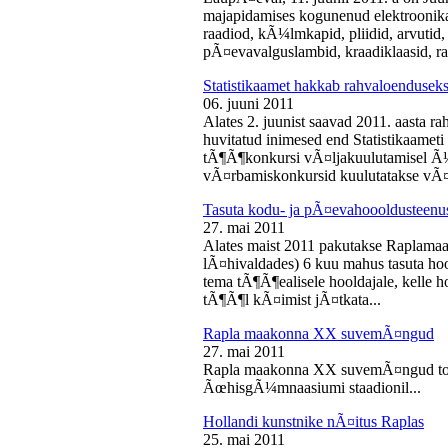
majapidamises kogunenud elektroonika-
raadiod, kÃ¼lmkapid, pliidid, arvutid,
pÃ¤evavalguslambid, kraadiklaasid, ra
Statistikaamet hakkab rahvaloendusek
06. juuni 2011
Alates 2. juunist saavad 2011. aasta r
huvitatud inimesed end Statistikaameti 
tÃ¶Ã¶konkursi vÃ¤ljakuulutamisel Ã
vÃ¤rbamiskonkursid kuulutatakse vÃ¤l
Tasuta kodu- ja pÃ¤evahoooldusteenus
27. mai 2011
Alates maist 2011 pakutakse Raplamaa
lÃ¤hivaldades) 6 kuu mahus tasuta hoo
tema tÃ¶Ã¶ealisele hooldajale, kelle 
tÃ¶Ã¶l kÃ¤imist jÃ¤tkata...
Rapla maakonna XX suvemÃ¤ngud
27. mai 2011
Rapla maakonna XX suvemÃ¤ngud toi
ÃœhisgÃ¼mnaasiumi staadionil...
Hollandi kunstnike nÃ¤itus Raplas
25. mai 2011