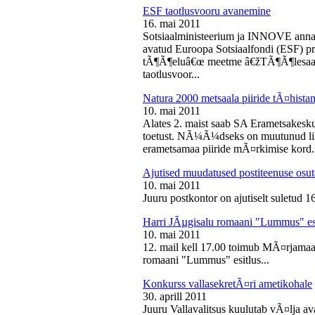
ESF taotlusvooru avanemine
16. mai 2011
Sotsiaalministeerium ja INNOVE annava
avatud Euroopa Sotsiaalfondi (ESF) pri
tÃ¶Ã¶eluâ€œ meetme â€žTÃ¶Ã¶lesaam
taotlusvoor...
Natura 2000 metsaala piiride tÃ¤hist
10. mai 2011
Alates 2. maist saab SA Erametsakesk
toetust. NÃ¼Ã¼dseks on muutunud liht
erametsamaa piiride mÃ¤rkimise kord.
Ajutised muudatused postiteenuse osut
10. mai 2011
Juuru postkontor on ajutiselt suletud 1
Harri JÃµgisalu romaani "Lummus" es
10. mai 2011
12. mail kell 17.00 toimub MÃ¤rjamaa 
romaani "Lummus" esitlus...
Konkurss vallasekretÃ¤ri ametikohale
30. aprill 2011
Juuru Vallavalitsus kuulutab vÃ¤lja av