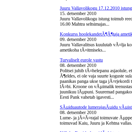
Juuru Vallavolikogu 17.12.2010 istung
15. detsember 2010
Juuru Vallavolikogu istung toimub reed
16.00 Mahtra seltsimajas...
Konkurss hoolekandetÃ¶Ã¶taja ameti
09. detsember 2010
Juuru Vallavalitsus kuulutab vÃ¤lja 
ametikoha tÃ¤itmiseks...
Turvaliselt eurole vastu
08. detsember 2010
Politsei juhib tÃ¤helepanu asjaolule, et
Ã¶eldes, ei ole vaja suurte koguste sul
paanikas panga ukse taga jÃ¤rjekord
lÃ¤bi. Kroone on vÃµimalik teenustas
juunikuu lÃµpuni. Suuremad pangakont
Eesti Pank vahetab igavesti...
SÃµiduautode lumerajasÃµidu vÃµist
08. detsember 2010
Lume- ja jÃ¤Ã¤rajal toimuvate Ãµppe
toimuvad Kaiu, Juuru ja Kehtna vallas.