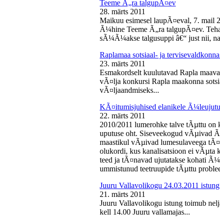
Teeme Ã„ra talgupÃ¤ev
28. märts 2011
Maikuu esimesel laupÃ¤eval, 7. mail 
Ã¼hine Teeme Ã„ra talgupÃ¤ev. Teha
sÃ¼Ã¼akse talgusuppi â€“ just nii, na
Raplamaa sotsiaal- ja tervisevaldkonn
23. märts 2011
Esmakordselt kuulutavad Rapla maav
vÃ¤lja konkursi Rapla maakonna sotsia
vÃ¤ljaandmiseks...
KÃ¤itumisjuhised elanikele Ã¼leujutu
22. märts 2011
2010/2011 lumerohke talve tÃµttu on k
uputuse oht. Siseveekogud vÃµivad Ã
maastikul vÃµivad lumesulaveega tÃ¤i
olukordi, kus kanalisatsioon ei vÃµta 
teed ja tÃ¤navad ujutatakse kohati Ã¼
ummistunud teetruupide tÃµttu proble
Juuru Vallavolikogu 24.03.2011 istung
21. märts 2011
Juuru Vallavolikogu istung toimub nel
kell 14.00 Juuru vallamajas...