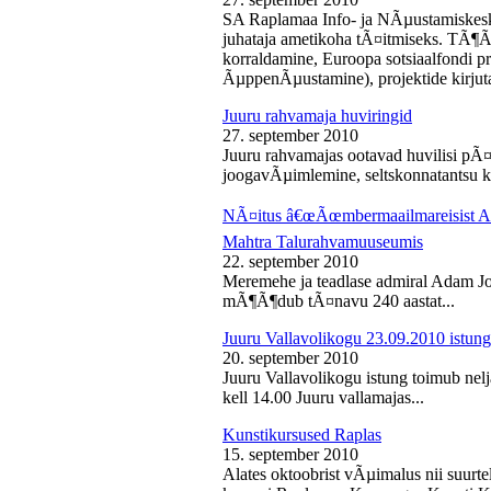
SA Raplamaa Info- ja NÃµustamiskesk
juhataja ametikoha tÃ¤itmiseks. TÃ¶Ã
korraldamine, Euroopa sotsiaalfondi p
ÃµppenÃµustamine), projektide kirjuta
Juuru rahvamaja huviringid
27. september 2010
Juuru rahvamajas ootavad huvilisi pÃ¤r
joogavÃµimlemine, seltskonnatantsu ku
NÃ¤itus â€œÃœmbermaailmareisist Ada
Mahtra Talurahvamuuseumis
22. september 2010
Meremehe ja teadlase admiral Adam J
mÃ¶Ã¶dub tÃ¤navu 240 aastat...
Juuru Vallavolikogu 23.09.2010 istung
20. september 2010
Juuru Vallavolikogu istung toimub nel
kell 14.00 Juuru vallamajas...
Kunstikursused Raplas
15. september 2010
Alates oktoobrist vÃµimalus nii suurte