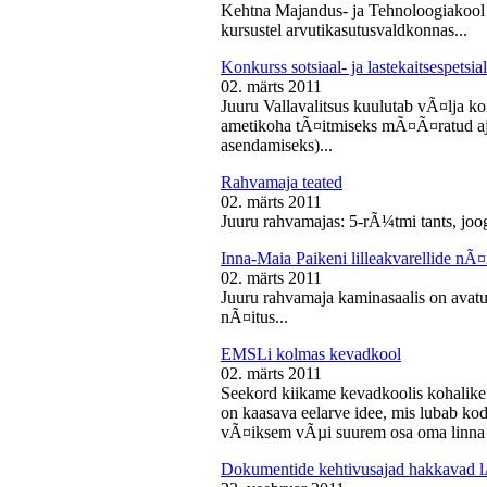
Kehtna Majandus- ja Tehnoloogiakool k
kursustel arvutikasutusvaldkonnas...
Konkurss sotsiaal- ja lastekaitsespetsia
02. märts 2011
Juuru Vallavalitsus kuulutab vÃ¤lja konk
ametikoha tÃ¤itmiseks mÃ¤Ã¤ratud aja
asendamiseks)...
Rahvamaja teated
02. märts 2011
Juuru rahvamajas: 5-rÃ¼tmi tants, joog
Inna-Maia Paikeni lilleakvarellide nÃ¤
02. märts 2011
Juuru rahvamaja kaminasaalis on avatud
nÃ¤itus...
EMSLi kolmas kevadkool
02. märts 2011
Seekord kiikame kevadkoolis kohalike
on kaasava eelarve idee, mis lubab koda
vÃ¤iksem vÃµi suurem osa oma linna v
Dokumentide kehtivusajad hakkavad