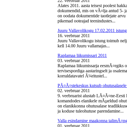
22. veebruar 2011
Alates 2011. aasta teisest poolest ha
dokumendid, mis on vÃ¤lja antud 5- ja 
on oodata dokumentide taotlejate arv
pikemad ooteajad teenindustes...
Juuru Vallavolikogu 17.02.2011 istung
16. veebruar 2011
Juuru Vallavolikogu istung toimub nelj
kell 14.00 Juuru vallamajas...
Raplamaa liikumissari 2011
03. veebruar 2011
Raplamaa liikumissarja eesmÃ¤rgiks on
tervisespordiga aastaringselt ja osale
korraldatavatel Ã¼ritustel...
PÃ¤Ã¤stekeskus kutsub ohutusalasele 
02. veebruar 2011
9. veebruarist alustab LÃ¤Ã¤ne-Eest
komandodes elanikele mÃµeldud ohutus
on elanikkonna ohutusalase teadlikkus
ja koduse tuleohutuse parendamine...
Valla esindamine maakonna talimÃ¤n
01. veebruar 2011