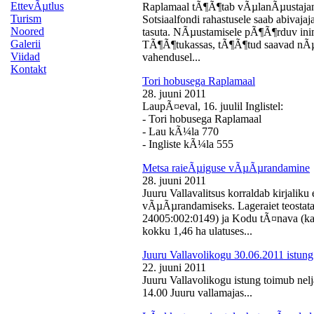
EttevÃµtlus
Raplamaal tÃ¶Ã¶tab vÃµlanÃµustajan
Turism
Sotsiaalfondi rahastusele saab abivaj
Noored
tasuta. NÃµustamisele pÃ¶Ã¶rduv inime
Galerii
TÃ¶Ã¶tukassas, tÃ¶Ã¶tud saavad nÃµ
Viidad
vahendusel...
Kontakt
Tori hobusega Raplamaal
28. juuni 2011
LaupÃ¤eval, 16. juulil Inglistel:
- Tori hobusega Raplamaal
- Lau kÃ¼la 770
- Ingliste kÃ¼la 555
Metsa raieÃµiguse vÃµÃµrandamine
28. juuni 2011
Juuru Vallavalitsus korraldab kirjali
vÃµÃµrandamiseks. Lageraiet teostata
24005:002:0149) ja Kodu tÃ¤nava (k
kokku 1,46 ha ulatuses...
Juuru Vallavolikogu 30.06.2011 istung
22. juuni 2011
Juuru Vallavolikogu istung toimub nelj
14.00 Juuru vallamajas...