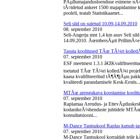
PÃµllumajandusloenduse esimene nÃ¤d
tÃ¤idetud ankeet 1500 majapidamise k
pooleli, teatab Statistikaamet...
Seli sild on suletud 10.09-14.09.2010
08. september 2010
Seli-Angerja mnt 1,4 km asuv Seli sil
14.09.2010. ÃœmbersÃµit PrillimÃ¤e 
Tasuta koolitused TÃœ TÃ¼ri kolled
07. september 2010
ESF meetmest 1.3.1 â€žKvalifitseeri
toetatud TÃœ TÃ¼ri kolledÅ¾i projek
kaasa kvalifitseeritud tÃ¶Ã¶jÃµu pak
kvaliteedi parandamisele Kesk-Eestis..
MTÃœ arengukava koostamise koolit
07. september 2010
Raplamaa Arendus- ja EttevÃµtluskes
kodanikeÃ¼henduste juhtidele MTÃœ a
konsultatsiooni...
M-Dance Tantsukool Raplas kutsub ta
07. september 2010
M-Dance Tantsukool korraldab teile kÃµ