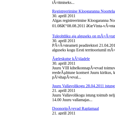
tÃ¤itmiseks...
Registreerimine Kloogaranna Noortela
30. aprill 2011
Algas registreerimine Kloogaranna Noo
01.08â€“08.08.2011 â€œVinta-vÃ¤ntaâ€
Tuleohtliku aja alguseks on mÃ¤Ã¤ra
30. aprill 2011
PÃ¤Ã¤steameti peadirektori 21.04.2011
alguseks kogu Eesti territooriumil mÃ¤
Ãœleskutse kÃ¼ladele
30. aprill 2011
Juuru VIII kihelkonnapÃ¤evad toimuvad
reedeÃµhtune kontsert Juuru kirikus
pÃ¼hapÃ¤eval...
Juuru Vallavolikogu 28.04.2011 istung
21. aprill 2011
Juuru Vallavolikogu istung toimub nelja
14.00 Juuru vallamajas...
DoonoripÃ¤evad Raplamaal
21. aprill 2011