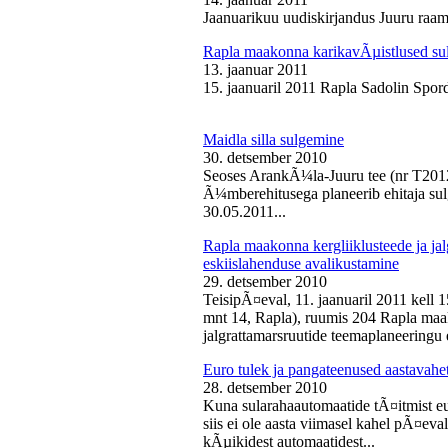
Jaanuarikuu uudiskirjandus Juuru raam
Rapla maakonna karikavÃµistlused sul
13. jaanuar 2011
15. jaanuaril 2011 Rapla Sadolin Spord
Maidla silla sulgemine
30. detsember 2010
Seoses ArankÃ¼la-Juuru tee (nr T2012
Ã¼mberehitusega planeerib ehitaja sul
30.05.2011...
Rapla maakonna kergliiklusteede ja ja
eskiislahenduse avalikustamine
29. detsember 2010
TeisipÃ¤eval, 11. jaanuaril 2011 kell 
mnt 14, Rapla), ruumis 204 Rapla maak
jalgrattamarsruutide teemaplaneeringu e
Euro tulek ja pangateenused aastavahe
28. detsember 2010
Kuna sularahaautomaatide tÃ¤itmist eu
siis ei ole aasta viimasel kahel pÃ¤ev
kÃµikidest automaatidest...