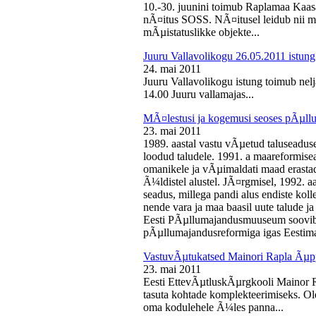
10.-30. juunini toimub Raplamaa Kaas
nÃ¤itus SOSS. NÃ¤itusel leidub nii ma
mÃµistatuslikke objekte...
Juuru Vallavolikogu 26.05.2011 istung
24. mai 2011
Juuru Vallavolikogu istung toimub nelj
14.00 Juuru vallamajas...
MÃ¤lestusi ja kogemusi seoses pÃµll
23. mai 2011
1989. aastal vastu vÃµetud taluseaduse
loodud taludele. 1991. a maareformise
omanikele ja vÃµimaldati maad erasta
Ã¼ldistel alustel. JÃ¤rgmisel, 1992. 
seadus, millega pandi alus endiste kolle
nende vara ja maa baasil uute talude 
Eesti PÃµllumajandusmuuseum soovib 
pÃµllumajandusreformiga igas Eestima
VastuvÃµtukatsed Mainori Rapla Ãµpp
23. mai 2011
Eesti EttevÃµtluskÃµrgkooli Mainor 
tasuta kohtade komplekteerimiseks. Ol
oma kodulehele Ã¼les panna...