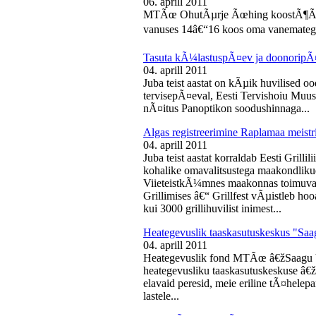
06. aprill 2011
MTÃœ OhutÃµrje Ãœhing koostÃ¶Ã¶s
vanuses 14â€“16 koos oma vanematega
Tasuta kÃ¼lastuspÃ¤ev ja doonoripÃ
04. aprill 2011
Juba teist aastat on kÃµik huvilised oo
tervisepÃ¤eval, Eesti Tervishoiu Muu
nÃ¤itus Panoptikon soodushinnaga...
Algas registreerimine Raplamaa meistri
04. aprill 2011
Juba teist aastat korraldab Eesti Gril
kohalike omavalitsustega maakondliku
ViieteistkÃ¼mnes maakonnas toimuval 
Grillimises â€“ Grillfest vÃµistleb h
kui 3000 grillihuvilist inimest...
Heategevuslik taaskasutuskeskus "Saa
04. aprill 2011
Heategevuslik fond MTÃœ â€žSaagu 
heategevusliku taaskasutuskeskuse â
elavaid peresid, meie eriline tÃ¤helep
lastele...