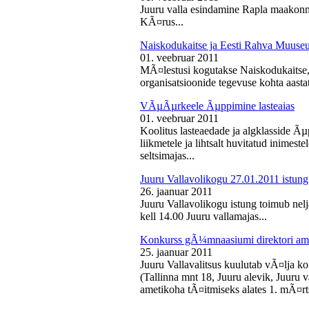
Juuru valla esindamine Rapla maakon
KÃ¤rus...
Naiskodukaitse ja Eesti Rahva Muus
01. veebruar 2011
MÃ¤lestusi kogutakse Naiskodukaitse
organisatsioonide tegevuse kohta aasta
VÃµÃµrkeele Ãµppimine lasteaias
01. veebruar 2011
Koolitus lasteaedade ja algklasside Ãµp
liikmetele ja lihtsalt huvitatud inimest
seltsimajas...
Juuru Vallavolikogu 27.01.2011 istung
26. jaanuar 2011
Juuru Vallavolikogu istung toimub nelj
kell 14.00 Juuru vallamajas...
Konkurss gÃ¼mnaasiumi direktori am
25. jaanuar 2011
Juuru Vallavalitsus kuulutab vÃ¤lja 
(Tallinna mnt 18, Juuru alevik, Juu
ametikoha tÃ¤itmiseks alates 1. mÃ¤rts