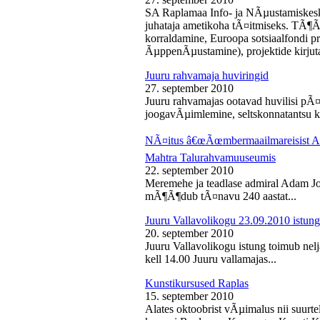
SA Raplamaa Info- ja NÃµustamiskesk
juhataja ametikoha tÃ¤itmiseks. TÃ¶Ã
korraldamine, Euroopa sotsiaalfondi p
ÃµppenÃµustamine), projektide kirjuta
Juuru rahvamaja huviringid
27. september 2010
Juuru rahvamajas ootavad huvilisi pÃ¤r
joogavÃµimlemine, seltskonnatantsu ku
NÃ¤itus â€œÃœmbermaailmareisist Ada
Mahtra Talurahvamuuseumis
22. september 2010
Meremehe ja teadlase admiral Adam J
mÃ¶Ã¶dub tÃ¤navu 240 aastat...
Juuru Vallavolikogu 23.09.2010 istung
20. september 2010
Juuru Vallavolikogu istung toimub nel
kell 14.00 Juuru vallamajas...
Kunstikursused Raplas
15. september 2010
Alates oktoobrist vÃµimalus nii suurte