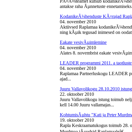
PÃ¤Ã¤steamet kutsub kodanikeÃ¼hendu
antakse raha Ãµnnetuste ennetamiseks.
KodanikeÃ¼henduste KÃ¤rajad Rapl
04. november 2010
Aktiivsed Raplamaa kodanikeÃ¼hendust
ning kÃµik tegusad inimesed on ooda
Eakate vesivÃµimlemine
04. november 2010
Alates 8. novembrist eakate vesivÃµiml
LEADER programmi 2011. a taotluste
04. november 2010
Raplamaa Partnerluskogu LEADER pro
ajad...
Juuru Vallavolikogu 28.10.2010 istung
22. oktoober 2010
Juuru Vallavolikogu istung toimub nel
kell 14.00 Juuru vallamajas...
KohtumisÃµhtu "Kati ja Peter Murdm
19. oktoober 2010
Rapla Keskraamatukogus toimub 28. o
Murdmaa jÃµudsid Raplamaaleâ€...