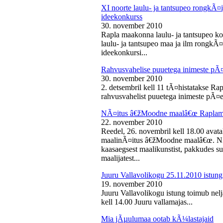
XI noorte laulu- ja tantsupeo rongkÃ
ideekonkurss
30. november 2010
Rapla maakonna laulu- ja tantsupeo ko
laulu- ja tantsupeo maa ja ilm rongk
ideekonkursi...
Rahvusvahelise puuetega inimeste pÃ
30. november 2010
2. detsembril kell 11 tÃ¤histatakse Ra
rahvusvahelist puuetega inimeste pÃ¤e
NÃ¤itus â€žMoodne maalâ€œ Raplama
22. november 2010
Reedel, 26. novembril kell 18.00 ava
maalinÃ¤itus â€žMoodne maalâ€œ. NÃ¤
kaasaegsest maalikunstist, pakkudes sub
maalijatest...
Juuru Vallavolikogu 25.11.2010 istung
19. november 2010
Juuru Vallavolikogu istung toimub nel
kell 14.00 Juuru vallamajas...
Mia jÃµulumaa ootab kÃ¼lastajaid