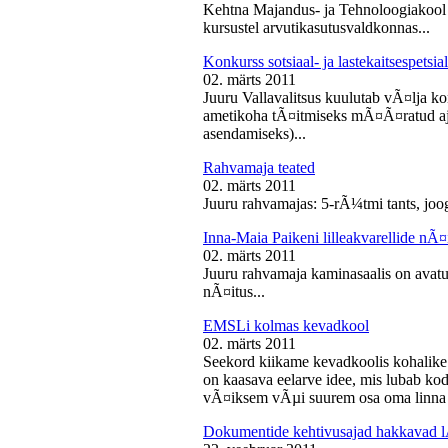
Kehtna Majandus- ja Tehnoloogiakool k
kursustel arvutikasutusvaldkonnas...
Konkurss sotsiaal- ja lastekaitsespetsia
02. märts 2011
Juuru Vallavalitsus kuulutab vÃ¤lja konk
ametikoha tÃ¤itmiseks mÃ¤Ã¤ratud aja
asendamiseks)...
Rahvamaja teated
02. märts 2011
Juuru rahvamajas: 5-rÃ¼tmi tants, joog
Inna-Maia Paikeni lilleakvarellide nÃ¤
02. märts 2011
Juuru rahvamaja kaminasaalis on avatud
nÃ¤itus...
EMSLi kolmas kevadkool
02. märts 2011
Seekord kiikame kevadkoolis kohalike
on kaasava eelarve idee, mis lubab koda
vÃ¤iksem vÃµi suurem osa oma linna v
Dokumentide kehtivusajad hakkavad