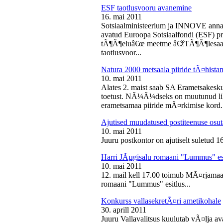
ESF taotlusvooru avanemine
16. mai 2011
Sotsiaalministeerium ja INNOVE annava
avatud Euroopa Sotsiaalfondi (ESF) pri
tÃ¶Ã¶eluâ€œ meetme â€žTÃ¶Ã¶lesaam
taotlusvoor...
Natura 2000 metsaala piiride tÃ¤hist
10. mai 2011
Alates 2. maist saab SA Erametsakesk
toetust. NÃ¼Ã¼dseks on muutunud liht
erametsamaa piiride mÃ¤rkimise kord.
Ajutised muudatused postiteenuse osut
10. mai 2011
Juuru postkontor on ajutiselt suletud 1
Harri JÃµgisalu romaani "Lummus" es
10. mai 2011
12. mail kell 17.00 toimub MÃ¤rjamaa 
romaani "Lummus" esitlus...
Konkurss vallasekretÃ¤ri ametikohale
30. aprill 2011
Juuru Vallavalitsus kuulutab vÃ¤lja av