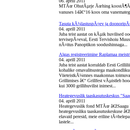
06. aprill 2011
MTÃœ OhutÃµrje Ãœhing koostÃ¶Ã¶s
vanuses 14â€“16 koos oma vanematega
Tasuta kÃ¼lastuspÃ¤ev ja doonoripÃ
04. aprill 2011
Juba teist aastat on kÃµik huvilised oo
tervisepÃ¤eval, Eesti Tervishoiu Muu
nÃ¤itus Panoptikon soodushinnaga...
Algas registreerimine Raplamaa meistri
04. aprill 2011
Juba teist aastat korraldab Eesti Gril
kohalike omavalitsustega maakondliku
ViieteistkÃ¼mnes maakonnas toimuval 
Grillimises â€“ Grillfest vÃµistleb h
kui 3000 grillihuvilist inimest...
Heategevuslik taaskasutuskeskus "Saa
04. aprill 2011
Heategevuslik fond MTÃœ â€žSaagu 
heategevusliku taaskasutuskeskuse â
elavaid peresid, meie eriline tÃ¤helep
lastele...