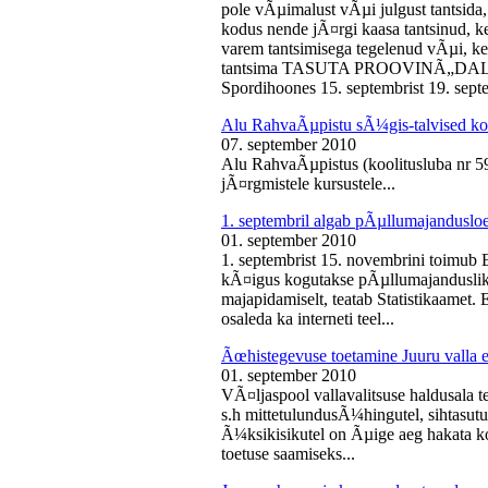
pole vÃµimalust vÃµi julgust tantsida,
kodus nende jÃ¤rgi kaasa tantsinud, kel
varem tantsimisega tegelenud vÃµi, k
tantsima TASUTA PROOVINÃ„DALA! 
Spordihoones 15. septembrist 19. septe
Alu RahvaÃµpistu sÃ¼gis-talvised ko
07. september 2010
Alu RahvaÃµpistus (koolitusluba nr 
jÃ¤rgmistele kursustele...
1. septembril algab pÃµllumajanduslo
01. september 2010
1. septembrist 15. novembrini toimub 
kÃ¤igus kogutakse pÃµllumajandusliku
majapidamiselt, teatab Statistikaamet
osaleda ka interneti teel...
Ãœhistegevuse toetamine Juuru valla e
01. september 2010
VÃ¤ljaspool vallavalitsuse haldusala te
s.h mittetulundusÃ¼hingutel, sihtasutus
Ã¼ksikisikutel on Ãµige aeg hakata ko
toetuse saamiseks...