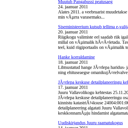
Muutub Pangabussi peatusaeg
24. jaanuar 2011
Alates 2011. a veebruarist muudetakse
min vÃµrra varasemaks...
Siseministeerium kutsub tellima e-valij
20. jaanuar 2011
Riigikogu valimiste eel saadab riik iga
millal on vÃµimalik hÃ¤Ã¤letada. Tava
teel, kuid riigiportaalis on vÃµimalik te
Hanke korraldamine
18. jaanuar 2011
Lihtsustatud hange JÃ¤rlepa haridus- j
ning ehituseaegse omanikujÃ¤relvalve t
JÃ¤rlepa keskuse detailplaneeringu ke
17. jaanuar 2011
Juuru Vallavolikogu kehtestas 25.11.
JÃ¤rlepa keskuse detailplaneeringu os
kinnistu katastriÃ¼ksuse 24004:001:
detailplaneering algatati Juuru Vallav
keskkonnamÃµju hindamist algatamata
Uudiskirjandus Juuru raamatukogus
14. jaanuar 2011