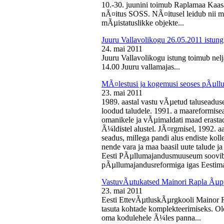
10.-30. juunini toimub Raplamaa Kaas
nÃ¤itus SOSS. NÃ¤itusel leidub nii ma
mÃµistatuslikke objekte...
Juuru Vallavolikogu 26.05.2011 istung
24. mai 2011
Juuru Vallavolikogu istung toimub nelj
14.00 Juuru vallamajas...
MÃ¤lestusi ja kogemusi seoses pÃµll
23. mai 2011
1989. aastal vastu vÃµetud taluseaduse
loodud taludele. 1991. a maareformise
omanikele ja vÃµimaldati maad erasta
Ã¼ldistel alustel. JÃ¤rgmisel, 1992. 
seadus, millega pandi alus endiste kolle
nende vara ja maa baasil uute talude 
Eesti PÃµllumajandusmuuseum soovib 
pÃµllumajandusreformiga igas Eestima
VastuvÃµtukatsed Mainori Rapla Ãµpp
23. mai 2011
Eesti EttevÃµtluskÃµrgkooli Mainor 
tasuta kohtade komplekteerimiseks. Ol
oma kodulehele Ã¼les panna...