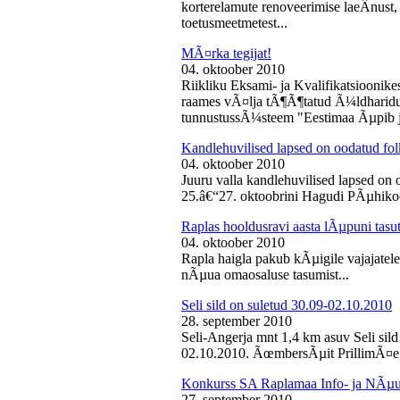
korterelamute renoveerimise laeÂ­nust,
toetusmeetmetest...
MÃ¤rka tegijat!
04. oktoober 2010
Riikliku Eksami- ja Kvalifikatsiooni
raames vÃ¤lja tÃ¶Ã¶tatud Ã¼ldharidus
tunnustussÃ¼steem "Eestimaa Ãµpib j
Kandlehuvilised lapsed on oodatud fo
04. oktoober 2010
Juuru valla kandlehuvilised lapsed on
25.â€“27. oktoobrini Hagudi PÃµhikool
Raplas hooldusravi aasta lÃµpuni tasu
04. oktoober 2010
Rapla haigla pakub kÃµigile vajajatel
nÃµua omaosaluse tasumist...
Seli sild on suletud 30.09-02.10.2010
28. september 2010
Seli-Angerja mnt 1,4 km asuv Seli sil
02.10.2010. ÃœmbersÃµit PrillimÃ¤e 
Konkurss SA Raplamaa Info- ja NÃµus
27. september 2010