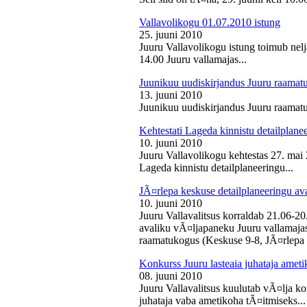
Vallavolikogu 01.07.2010 istung
25. juuni 2010
Juuru Vallavolikogu istung toimub nelj
14.00 Juuru vallamajas...
Juunikuu uudiskirjandus Juuru raamat
13. juuni 2010
Juunikuu uudiskirjandus Juuru raamatu
Kehtestati Lageda kinnistu detailplane
10. juuni 2010
Juuru Vallavolikogu kehtestas 27. ma
Lageda kinnistu detailplaneeringu...
JÃ¤rlepa keskuse detailplaneeringu av
10. juuni 2010
Juuru Vallavalitsus korraldab 21.06-2
avaliku vÃ¤ljapaneku Juuru vallamajas 
raamatukogus (Keskuse 9-8, JÃ¤rlepa 
Konkurss Juuru lasteaia juhataja ameti
08. juuni 2010
Juuru Vallavalitsus kuulutab vÃ¤lja ko
juhataja vaba ametikoha tÃ¤itmiseks...