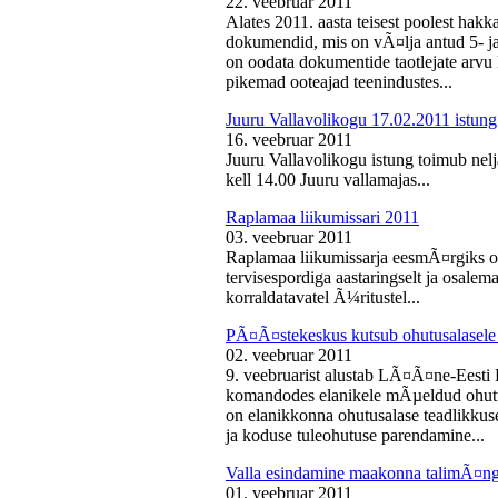
22. veebruar 2011
Alates 2011. aasta teisest poolest ha
dokumendid, mis on vÃ¤lja antud 5- ja 
on oodata dokumentide taotlejate arv
pikemad ooteajad teenindustes...
Juuru Vallavolikogu 17.02.2011 istung
16. veebruar 2011
Juuru Vallavolikogu istung toimub nelj
kell 14.00 Juuru vallamajas...
Raplamaa liikumissari 2011
03. veebruar 2011
Raplamaa liikumissarja eesmÃ¤rgiks on
tervisespordiga aastaringselt ja osale
korraldatavatel Ã¼ritustel...
PÃ¤Ã¤stekeskus kutsub ohutusalasele 
02. veebruar 2011
9. veebruarist alustab LÃ¤Ã¤ne-Eest
komandodes elanikele mÃµeldud ohutus
on elanikkonna ohutusalase teadlikkus
ja koduse tuleohutuse parendamine...
Valla esindamine maakonna talimÃ¤n
01. veebruar 2011