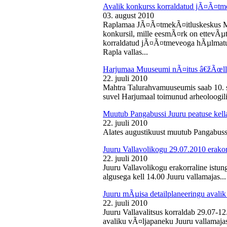
Avalik konkurss korraldatud jÃ¤Ã¤tm
03. august 2010
Raplamaa JÃ¤Ã¤tmekÃ¤itluskeskus M
konkursil, mille eesmÃ¤rk on ettevÃµ
korraldatud jÃ¤Ã¤tmeveoga hÃµlmatu
Rapla vallas...
Harjumaa Muuseumi nÃ¤itus â€žÃœll
22. juuli 2010
Mahtra Talurahvamuuseumis saab 10. s
suvel Harjumaal toimunud arheoloogilis
Muutub Pangabussi Juuru peatuse kell
22. juuli 2010
Alates augustikuust muutub Pangabussi
Juuru Vallavolikogu 29.07.2010 erakor
22. juuli 2010
Juuru Vallavolikogu erakorraline istun
algusega kell 14.00 Juuru vallamajas...
Juuru mÃµisa detailplaneeringu avali
22. juuli 2010
Juuru Vallavalitsus korraldab 29.07-1
avaliku vÃ¤ljapaneku Juuru vallamajas