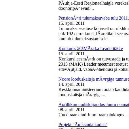
PÃµhja-Eesti Regionaalhaigla vereke
doonoripÃ¤evad:...
PensionÃ¤ri tulumaksuvaba tulu 2011. 
15. aprill 2011
Tulumaksuseaduse kohaselt on riikliku
ehk 192 eurot kuus. JÃ¤relikult see os
kuulub tulumaksustamisele...
Konkurss â€žMÃ¤rka Leaderitâ€œ
15. aprill 2011
Konkursi eesmÃ¤rk on tutvustada ja t
2013 (MAK) Leader meetmest toetust s
ettevÃµtjaid, vabaÃ¼hendusi ja kohali
Noore looduskaitsja mÃ¤rgiga tunnus
14. aprill 2011
Keskkonnaministeerium ootab kandidaa
looduskaitsja mÃ¤rgiga...
Aprillikuu uudiskirjandus Juuru raam
08. aprill 2011
Uued raamatud Juuru raamatukogus...
Projekt "Ãœksinda kodus"