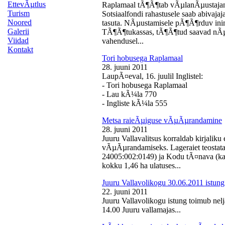
EttevÃµtlus
Raplamaal tÃ¶Ã¶tab vÃµlanÃµustajan
Turism
Sotsiaalfondi rahastusele saab abivaj
Noored
tasuta. NÃµustamisele pÃ¶Ã¶rduv inime
Galerii
TÃ¶Ã¶tukassas, tÃ¶Ã¶tud saavad nÃµ
Viidad
vahendusel...
Kontakt
Tori hobusega Raplamaal
28. juuni 2011
LaupÃ¤eval, 16. juulil Inglistel:
- Tori hobusega Raplamaal
- Lau kÃ¼la 770
- Ingliste kÃ¼la 555
Metsa raieÃµiguse vÃµÃµrandamine
28. juuni 2011
Juuru Vallavalitsus korraldab kirjali
vÃµÃµrandamiseks. Lageraiet teostata
24005:002:0149) ja Kodu tÃ¤nava (k
kokku 1,46 ha ulatuses...
Juuru Vallavolikogu 30.06.2011 istung
22. juuni 2011
Juuru Vallavolikogu istung toimub nelj
14.00 Juuru vallamajas...