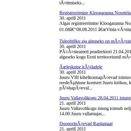
tÃ¤itmiseks...
Registreerimine Kloogaranna Noortela
30. aprill 2011
Algas registreerimine Kloogaranna Noo
01.08â€“08.08.2011 â€œVinta-vÃ¤ntaâ€
Tuleohtliku aja alguseks on mÃ¤Ã¤ra
30. aprill 2011
PÃ¤Ã¤steameti peadirektori 21.04.2011
alguseks kogu Eesti territooriumil mÃ¤
Ãœleskutse kÃ¼ladele
30. aprill 2011
Juuru VIII kihelkonnapÃ¤evad toimuvad
reedeÃµhtune kontsert Juuru kirikus
pÃ¼hapÃ¤eval...
Juuru Vallavolikogu 28.04.2011 istung
21. aprill 2011
Juuru Vallavolikogu istung toimub nelja
14.00 Juuru vallamajas...
DoonoripÃ¤evad Raplamaal
21. aprill 2011