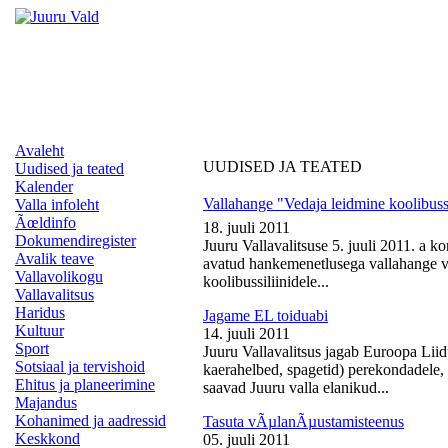
Avaleht
UUDISED JA TEATED
Uudised ja teated
Kalender
Vallahange "Vedaja leidmine koolibussi
Valla infoleht
Ãœldinfo
18. juuli 2011
Dokumendiregister
Juuru Vallavalitsuse 5. juuli 2011. a k
Avalik teave
avatud hankemenetlusega vallahange ve
Vallavolikogu
koolibussiliinidele...
Vallavalitsus
Haridus
Jagame EL toiduabi
Kultuur
14. juuli 2011
Sport
Juuru Vallavalitsus jagab Euroopa Liid
Sotsiaal ja tervishoid
kaerahelbed, spagetid) perekondadele, 
Ehitus ja planeerimine
saavad Juuru valla elanikud...
Majandus
Kohanimed ja aadressid
Tasuta vÃµlanÃµustamisteenus
Keskkond
05. juuli 2011