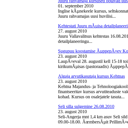
Juuru rahvamaja kursused ootavad uusi
01. september 2010
Inglise kÃµnekeele kursus, seltskonn
Juuru rahvamajas uusi huvilisi...
Kehtestati Juuru mÃµisa detailplaneer
27. august 2010
Juuru Vallavalitsus kehtestas 16.08.2
detailplaneeringu...
Sugupuu koostamise ÃµppepÃ¤ev Ko
23. august 2010
LaupÃ¤eval 28. augustil kell 15-18 
kirikumÃµisas (pastoraadis) ÃµppepÃ
Algaja arvutikasutaja kursus Kehtnas
23. august 2010
Kehtna Majandus- ja Tehnoloogiakooli
finantseeritav kursus arvutiteaduste 
kohad. Kursus on osalejatele tasuta...
Seli silla sulgemine 26.08.2010
23. august 2010
Seli-Angerja mnt 1,4 km asuv Seli sild
09.00-18.00. ÃœmbersÃµit PrillimÃ¤e