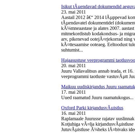
Isikut tÃµendavad dokumendid aeguv
23. mai 2011
Aastail 2012 â€“ 2014 lÃµppevad korra
tÃµendavatel dokumentidel (dokument),
kÃ¼mneaastase ja alates 2007. aastast 
mitmekordistub kodakondsus- ja migra
arv, pikenevad ootejÃ¤rjekorrad ning
kÃ¤ttesaamise ooteaeg. Eeltoodust tul
suhtumist...
Hajaasustuse veeprogrammi taotlusvoo
20. mai 2011
Juuru Vallavalitsus annab teada, et 16.
veeprogrammi taotluste vastuvÃµtt Juur
Maikuu uudiskirjandus Juuru raamatu
17. mai 2011
Uued raamatud Juuru raamatukogus...
Oxford Parki kirjandusvÃµistlus
16. mai 2011
Raplamaale Juurusse rajatav uuslinnak
Kotjuhiga vÃ¤lja kirjandusvÃµistluse 
JutuvÃµistluse Ã¼heks lÃ¤bivaks idee