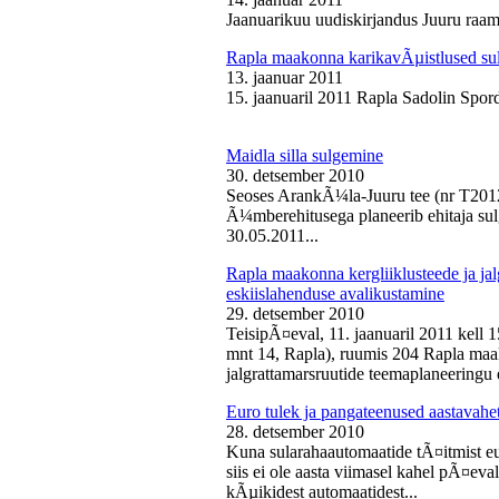
Jaanuarikuu uudiskirjandus Juuru raam
Rapla maakonna karikavÃµistlused sul
13. jaanuar 2011
15. jaanuaril 2011 Rapla Sadolin Spord
Maidla silla sulgemine
30. detsember 2010
Seoses ArankÃ¼la-Juuru tee (nr T2012
Ã¼mberehitusega planeerib ehitaja sul
30.05.2011...
Rapla maakonna kergliiklusteede ja ja
eskiislahenduse avalikustamine
29. detsember 2010
TeisipÃ¤eval, 11. jaanuaril 2011 kell 
mnt 14, Rapla), ruumis 204 Rapla maak
jalgrattamarsruutide teemaplaneeringu e
Euro tulek ja pangateenused aastavahe
28. detsember 2010
Kuna sularahaautomaatide tÃ¤itmist eu
siis ei ole aasta viimasel kahel pÃ¤ev
kÃµikidest automaatidest...