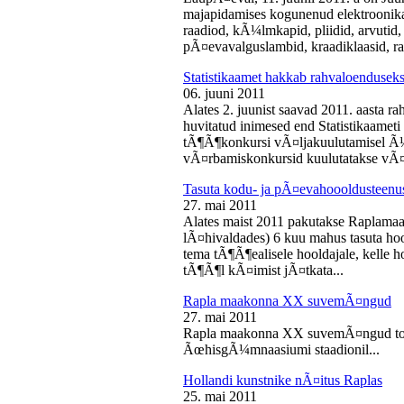
majapidamises kogunenud elektroonika-
raadiod, kÃ¼lmkapid, pliidid, arvutid,
pÃ¤evavalguslambid, kraadiklaasid, ra
Statistikaamet hakkab rahvaloendusek
06. juuni 2011
Alates 2. juunist saavad 2011. aasta r
huvitatud inimesed end Statistikaameti 
tÃ¶Ã¶konkursi vÃ¤ljakuulutamisel Ã
vÃ¤rbamiskonkursid kuulutatakse vÃ¤l
Tasuta kodu- ja pÃ¤evahoooldusteenus
27. mai 2011
Alates maist 2011 pakutakse Raplamaa
lÃ¤hivaldades) 6 kuu mahus tasuta hoo
tema tÃ¶Ã¶ealisele hooldajale, kelle 
tÃ¶Ã¶l kÃ¤imist jÃ¤tkata...
Rapla maakonna XX suvemÃ¤ngud
27. mai 2011
Rapla maakonna XX suvemÃ¤ngud toi
ÃœhisgÃ¼mnaasiumi staadionil...
Hollandi kunstnike nÃ¤itus Raplas
25. mai 2011