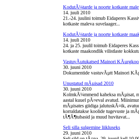
KodutÃ¼tarde ja noorte kotkaste male
14. juuli 2010
21.-24. juulini toimub Eidaperes Kas
kotkaste maleva suvelaager...
KodutÃ¼tarde ja noorte kotkaste maako
14. juuli 2010
24. ja 25. juulil toimub Eidaperes Ka
kotkaste maakondlik vilistlaste kokkutu
VastuvÃµtukatsed Mainori KÃµrgkool
30. juuni 2010
Dokumentide vastuvÃµtt Mainori KÃµ
Unustatud mÃµisad 2010
30. juuni 2010
KolmkÃ¼mmend kaheksa mÃµisat, mille
aastal kuuel pÃ¤eval avatud. Miinimu
mÃµisates giidiga jalutuskÃ¤ik, avatu
korraldatakse koolide tugevuste ja mÃ
tÃ¶Ã¶tubasid ja muud huvitavat...
Seli silla sulgemine liikluseks
29. juuni 2010
Seli sild on tÃ¤na, 29. juunil kell 10.0