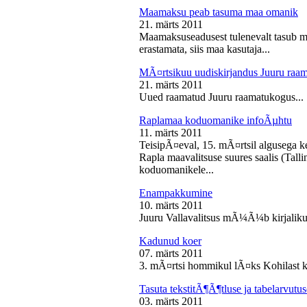
Maamaksu peab tasuma maa omanik
21. märts 2011
Maamaksuseadusest tulenevalt tasub 
erastamata, siis maa kasutaja...
MÃ¤rtsikuu uudiskirjandus Juuru raa
21. märts 2011
Uued raamatud Juuru raamatukogus...
Raplamaa koduomanike infoÃµhtu
11. märts 2011
TeisipÃ¤eval, 15. mÃ¤rtsil algusega k
Rapla maavalitsuse suures saalis (Tal
koduomanikele...
Enampakkumine
10. märts 2011
Juuru Vallavalitsus mÃ¼Ã¼b kirjaliku
Kadunud koer
07. märts 2011
3. mÃ¤rtsi hommikul lÃ¤ks Kohilast k
Tasuta tekstitÃ¶Ã¶tluse ja tabelarvu
03. märts 2011