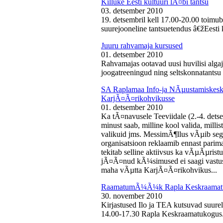
Killuke Eesti kultuuri lÃ¤bi tantsu
03. detsember 2010
19. detsembril kell 17.00-20.00 toimu
suurejooneline tantsuetendus â€žEesti 
Juuru rahvamaja kursused
01. detsember 2010
Rahvamajas ootavad uusi huvilisi algaj
joogatreeningud ning seltskonnatantsu 
SA Raplamaa Info-ja NÃµustamiskesku
KarjÃ¤Ã¤rikohvikusse
01. detsember 2010
Ka tÃ¤navusele Teeviidale (2.-4. det
minust saab, milline kool valida, milli
valikuid jms. MessimÃ¶llus vÃµib sega
organisatsioon reklaamib ennast parima
tekitab selline aktiivsus ka vÃµÃµris
jÃ¤Ã¤nud kÃ¼simused ei saagi vastust
maha vÃµtta KarjÃ¤Ã¤rikohvikus...
RaamatumÃ¼Ã¼k Rapla Keskraamat
30. november 2010
Kirjastused Ilo ja TEA kutsuvad suur
14.00-17.30 Rapla Keskraamatukogus.