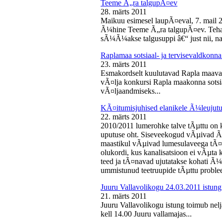
Teeme Ã„ra talgupÃ¤ev
28. märts 2011
Maikuu esimesel laupÃ¤eval, 7. mail 
Ã¼hine Teeme Ã„ra talgupÃ¤ev. Teha
sÃ¼Ã¼akse talgusuppi â€“ just nii, na
Raplamaa sotsiaal- ja tervisevaldkonn
23. märts 2011
Esmakordselt kuulutavad Rapla maav
vÃ¤lja konkursi Rapla maakonna sotsia
vÃ¤ljaandmiseks...
KÃ¤itumisjuhised elanikele Ã¼leujutu
22. märts 2011
2010/2011 lumerohke talve tÃµttu on k
uputuse oht. Siseveekogud vÃµivad Ã
maastikul vÃµivad lumesulaveega tÃ¤i
olukordi, kus kanalisatsioon ei vÃµta 
teed ja tÃ¤navad ujutatakse kohati Ã¼
ummistunud teetruupide tÃµttu proble
Juuru Vallavolikogu 24.03.2011 istung
21. märts 2011
Juuru Vallavolikogu istung toimub nel
kell 14.00 Juuru vallamajas...