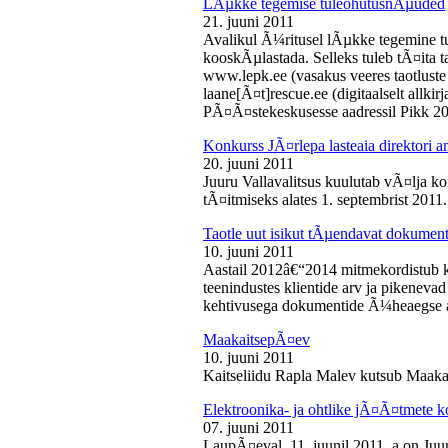
LÃµkke tegemise tuleohutusnÃµuded
21. juuni 2011
Avalikul Ã¼ritusel lÃµkke tegemine t
kooskÃµlastada. Selleks tuleb tÃ¤ita tao
www.lepk.ee (vasakus veeres taotluste a
laane[Ã¤t]rescue.ee (digitaalselt allk
PÃ¤Ã¤stekeskusesse aadressil Pikk 2
Konkurss JÃ¤rlepa lasteaia direktori a
20. juuni 2011
Juuru Vallavalitsus kuulutab vÃ¤lja ko
tÃ¤itmiseks alates 1. septembrist 2011.
Taotle uut isikut tÃµendavat dokumenti
10. juuni 2011
Aastail 2012â€“2014 mitmekordistub 
teenindustes klientide arv ja pikenevad
kehtivusega dokumentide Ã¼heaegse a
MaakaitsepÃ¤ev
10. juuni 2011
Kaitseliidu Rapla Malev kutsub Maakai
Elektroonika- ja ohtlike jÃ¤Ã¤tmete 
07. juuni 2011
LaupÃ¤eval, 11. juunil 2011. a on Juu