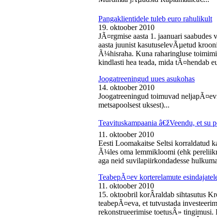
Pangaklientidele tuleb euro rahulikult
19. oktoober 2010
JÃ¤rgmise aasta 1. jaanuari saabudes 
aasta juunist kasutuselevÃµetud kroon
Ã¼hisraha. Kuna raharingluse toimimise
kindlasti hea teada, mida tÃ¤hendab e
Joogatreeningud uues asukohas
14. oktoober 2010
Joogatreeningud toimuvad neljapÃ¤evit
metsapoolsest uksest)...
Teavituskampaania â€žVeendu, et su pe
11. oktoober 2010
Eesti Loomakaitse Seltsi korraldatud
Ã¼les oma lemmikloomi (ehk pereliikm
aga neid suvilapiirkondadesse hulkuma
TeabepÃ¤ev korterelamute esindajatel
11. oktoober 2010
15. oktoobril korÂ­raldab sihtasutus K
teabepÃ¤eva, et tutvustada investeer
rekonstrueerimise toetusÂ» tingimusi