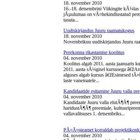
18. november 2010
16.-18. detsembrini Viikingite kÃ¼la
jÃµulumaa on vÃ¤hekindlustatud perede
tasuta...
Uudiskirjandus Juuru raamatukogus
18. november 2010
Novembrikuu uudiskirjandus Juuru ra
Perekonna rikastamise koolitus
04. november 2010
Koolitus algab 2011. aasta jaanuaris
2011. aasta sÃ¼gisel kursusega â€žAr
alguses algab kursus â€žEsimesed tÃ¤
laste vanematele...
Kandidaatide esitamine Juuru valla 
04. november 2010
Kandidaate Juuru valla elutÃ¶Ã¶ preem
haridustÃ¶Ã¶ preemiale, kultuuripreem
vallavalitsuses 1. detsembriks...
PÃ¤Ã¤steamet korraldab projektikonk
04. november 2010