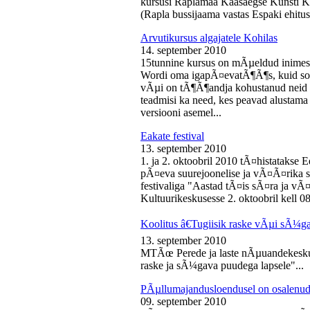
kursusi Raplamaa Kaasaegse Kunsti Ke
(Rapla bussijaama vastas Espaki ehitusp
Arvutikursus algajatele Kohilas
14. september 2010
15tunnine kursus on mÃµeldud inime
Wordi oma igapÃ¤evatÃ¶Ã¶s, kuid soo
vÃµi on tÃ¶Ã¶andja kohustanud neid s
teadmisi ka need, kes peavad alustam
versiooni asemel...
Eakate festival
13. september 2010
1. ja 2. oktoobril 2010 tÃ¤histatakse E
pÃ¤eva suurejoonelise ja vÃ¤Ã¤rika
festivaliga "Aastad tÃ¤is sÃ¤ra ja vÃ
Kultuurikeskusesse 2. oktoobril kell 08
Koolitus â€Tugiisik raske vÃµi sÃ¼ga
13. september 2010
MTÃœ Perede ja laste nÃµuandekeskus
raske ja sÃ¼gava puudega lapsele"...
PÃµllumajandusloendusel on osalenud
09. september 2010