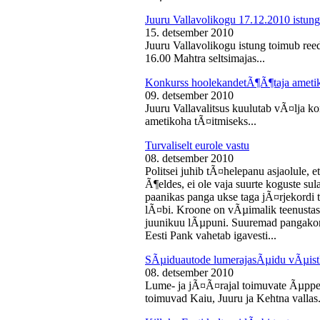
Juuru Vallavolikogu 17.12.2010 istung
15. detsember 2010
Juuru Vallavolikogu istung toimub reed
16.00 Mahtra seltsimajas...
Konkurss hoolekandetÃ¶Ã¶taja ameti
09. detsember 2010
Juuru Vallavalitsus kuulutab vÃ¤lja 
ametikoha tÃ¤itmiseks...
Turvaliselt eurole vastu
08. detsember 2010
Politsei juhib tÃ¤helepanu asjaolule, et
Ã¶eldes, ei ole vaja suurte koguste sul
paanikas panga ukse taga jÃ¤rjekord
lÃ¤bi. Kroone on vÃµimalik teenustas
juunikuu lÃµpuni. Suuremad pangakont
Eesti Pank vahetab igavesti...
SÃµiduautode lumerajasÃµidu vÃµist
08. detsember 2010
Lume- ja jÃ¤Ã¤rajal toimuvate Ãµppe
toimuvad Kaiu, Juuru ja Kehtna vallas.