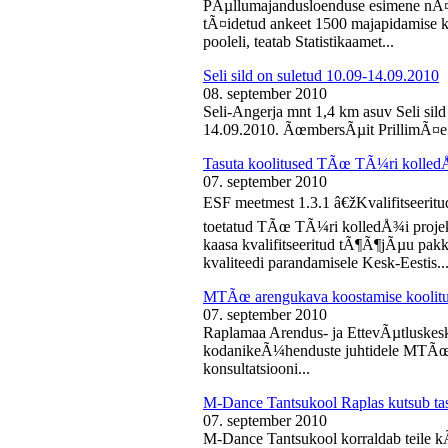
PÃµllumajandusloenduse esimene nÃ¤d
tÃ¤idetud ankeet 1500 majapidamise k
pooleli, teatab Statistikaamet...
Seli sild on suletud 10.09-14.09.2010
08. september 2010
Seli-Angerja mnt 1,4 km asuv Seli sil
14.09.2010. ÃœmbersÃµit PrillimÃ¤e 
Tasuta koolitused TÃœ TÃ¼ri kolled
07. september 2010
ESF meetmest 1.3.1 â€žKvalifitseeri
toetatud TÃœ TÃ¼ri kolledÅ¾i projek
kaasa kvalifitseeritud tÃ¶Ã¶jÃµu pak
kvaliteedi parandamisele Kesk-Eestis..
MTÃœ arengukava koostamise koolit
07. september 2010
Raplamaa Arendus- ja EttevÃµtluskes
kodanikeÃ¼henduste juhtidele MTÃœ a
konsultatsiooni...
M-Dance Tantsukool Raplas kutsub ta
07. september 2010
M-Dance Tantsukool korraldab teile kÃµ