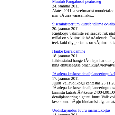
Muutub Pangabussi peatusaeg
24. jaanuar 2011
Alates 2011. a veebruarist muudetakse
min vÃµrra varasemaks...
Siseministeerium kutsub tellima e-valij
20. jaanuar 2011
Riigikogu valimiste eel saadab riik iga
millal on vÃµimalik hÃ¤Ã¤letada. Tava
teel, kuid riigiportaalis on vÃµimalik te
Hanke korraldamine
18. jaanuar 2011
Lihtsustatud hange JÃ¤rlepa haridus- j
ning ehituseaegse omanikujÃ¤relvalve t
JÃ¤rlepa keskuse detailplaneeringu ke
17. jaanuar 2011
Juuru Vallavolikogu kehtestas 25.11.
JÃ¤rlepa keskuse detailplaneeringu os
kinnistu katastriÃ¼ksuse 24004:001:
detailplaneering algatati Juuru Vallav
keskkonnamÃµju hindamist algatamata
Uudiskirjandus Juuru raamatukogus
14. jaanuar 2011