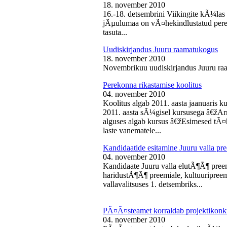
18. november 2010
16.-18. detsembrini Viikingite kÃ¼la
jÃµulumaa on vÃ¤hekindlustatud perede
tasuta...
Uudiskirjandus Juuru raamatukogus
18. november 2010
Novembrikuu uudiskirjandus Juuru ra
Perekonna rikastamise koolitus
04. november 2010
Koolitus algab 2011. aasta jaanuaris
2011. aasta sÃ¼gisel kursusega â€žAr
alguses algab kursus â€žEsimesed tÃ¤
laste vanematele...
Kandidaatide esitamine Juuru valla 
04. november 2010
Kandidaate Juuru valla elutÃ¶Ã¶ preem
haridustÃ¶Ã¶ preemiale, kultuuripreem
vallavalitsuses 1. detsembriks...
PÃ¤Ã¤steamet korraldab projektikonk
04. november 2010