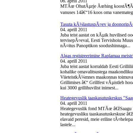
06. aprill 2011
MTÃœ OhutÃµrje Ãœhing koostÃ¶Ã¶s
vanuses 14â€“16 koos oma vanematega
Tasuta kÃ¼lastuspÃ¤ev ja doonoripÃ
04. aprill 2011
Juba teist aastat on kÃµik huvilised oo
tervisepÃ¤eval, Eesti Tervishoiu Muu
nÃ¤itus Panoptikon soodushinnaga...
Algas registreerimine Raplamaa meistri
04. aprill 2011
Juba teist aastat korraldab Eesti Gril
kohalike omavalitsustega maakondliku
ViieteistkÃ¼mnes maakonnas toimuval 
Grillimises â€“ Grillfest vÃµistleb h
kui 3000 grillihuvilist inimest...
Heategevuslik taaskasutuskeskus "Saa
04. aprill 2011
Heategevuslik fond MTÃœ â€žSaagu 
heategevusliku taaskasutuskeskuse â
elavaid peresid, meie eriline tÃ¤helep
lastele...