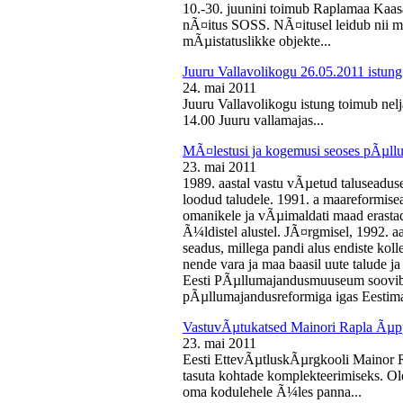
10.-30. juunini toimub Raplamaa Kaas
nÃ¤itus SOSS. NÃ¤itusel leidub nii ma
mÃµistatuslikke objekte...
Juuru Vallavolikogu 26.05.2011 istung
24. mai 2011
Juuru Vallavolikogu istung toimub nelj
14.00 Juuru vallamajas...
MÃ¤lestusi ja kogemusi seoses pÃµll
23. mai 2011
1989. aastal vastu vÃµetud taluseaduse
loodud taludele. 1991. a maareformise
omanikele ja vÃµimaldati maad erasta
Ã¼ldistel alustel. JÃ¤rgmisel, 1992. 
seadus, millega pandi alus endiste kolle
nende vara ja maa baasil uute talude 
Eesti PÃµllumajandusmuuseum soovib 
pÃµllumajandusreformiga igas Eestima
VastuvÃµtukatsed Mainori Rapla Ãµpp
23. mai 2011
Eesti EttevÃµtluskÃµrgkooli Mainor 
tasuta kohtade komplekteerimiseks. Ol
oma kodulehele Ã¼les panna...