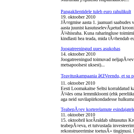
Pangaklientidele tuleb euro rahulikult
19. oktoober 2010
JÃ¤rgmise aasta 1. jaanuari saabudes 
aasta juunist kasutuselevÃµetud kroon
Ã¼hisraha. Kuna raharingluse toimimise
kindlasti hea teada, mida tÃ¤hendab e
Joogatreeningud uues asukohas
14. oktoober 2010
Joogatreeningud toimuvad neljapÃ¤evit
metsapoolsest uksest)...
Teavituskampaania â€žVeendu, et su pe
11. oktoober 2010
Eesti Loomakaitse Seltsi korraldatud
Ã¼les oma lemmikloomi (ehk pereliikm
aga neid suvilapiirkondadesse hulkuma
TeabepÃ¤ev korterelamute esindajatel
11. oktoober 2010
15. oktoobril korÂ­raldab sihtasutus K
teabepÃ¤eva, et tutvustada investeer
rekonstrueerimise toetusÂ» tingimusi