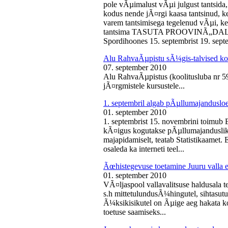
pole vÃµimalust vÃµi julgust tantsida,
kodus nende jÃ¤rgi kaasa tantsinud, kel
varem tantsimisega tegelenud vÃµi, k
tantsima TASUTA PROOVINÃ„DALA! 
Spordihoones 15. septembrist 19. septe
Alu RahvaÃµpistu sÃ¼gis-talvised ko
07. september 2010
Alu RahvaÃµpistus (koolitusluba nr 
jÃ¤rgmistele kursustele...
1. septembril algab pÃµllumajanduslo
01. september 2010
1. septembrist 15. novembrini toimub 
kÃ¤igus kogutakse pÃµllumajandusliku
majapidamiselt, teatab Statistikaamet
osaleda ka interneti teel...
Ãœhistegevuse toetamine Juuru valla e
01. september 2010
VÃ¤ljaspool vallavalitsuse haldusala te
s.h mittetulundusÃ¼hingutel, sihtasutus
Ã¼ksikisikutel on Ãµige aeg hakata ko
toetuse saamiseks...