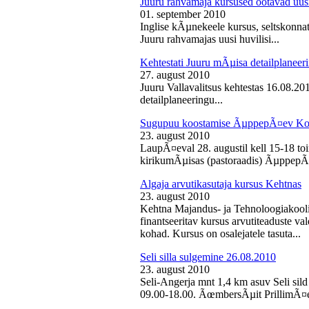
Juuru rahvamaja kursused ootavad uusi
01. september 2010
Inglise kÃµnekeele kursus, seltskonn
Juuru rahvamajas uusi huvilisi...
Kehtestati Juuru mÃµisa detailplaneer
27. august 2010
Juuru Vallavalitsus kehtestas 16.08.2
detailplaneeringu...
Sugupuu koostamise ÃµppepÃ¤ev Ko
23. august 2010
LaupÃ¤eval 28. augustil kell 15-18 
kirikumÃµisas (pastoraadis) ÃµppepÃ
Algaja arvutikasutaja kursus Kehtnas
23. august 2010
Kehtna Majandus- ja Tehnoloogiakooli
finantseeritav kursus arvutiteaduste 
kohad. Kursus on osalejatele tasuta...
Seli silla sulgemine 26.08.2010
23. august 2010
Seli-Angerja mnt 1,4 km asuv Seli sild
09.00-18.00. ÃœmbersÃµit PrillimÃ¤e