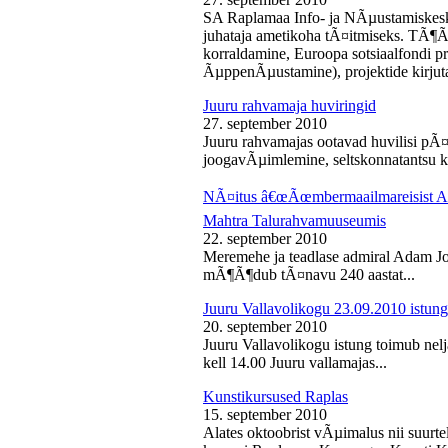
SA Raplamaa Info- ja NÃµustamiskesk
juhataja ametikoha tÃ¤itmiseks. TÃ¶Ã
korraldamine, Euroopa sotsiaalfondi p
ÃµppenÃµustamine), projektide kirjuta
Juuru rahvamaja huviringid
27. september 2010
Juuru rahvamajas ootavad huvilisi pÃ¤r
joogavÃµimlemine, seltskonnatantsu ku
NÃ¤itus â€œÃœmbermaailmareisist Ada
Mahtra Talurahvamuuseumis
22. september 2010
Meremehe ja teadlase admiral Adam J
mÃ¶Ã¶dub tÃ¤navu 240 aastat...
Juuru Vallavolikogu 23.09.2010 istung
20. september 2010
Juuru Vallavolikogu istung toimub nel
kell 14.00 Juuru vallamajas...
Kunstikursused Raplas
15. september 2010
Alates oktoobrist vÃµimalus nii suurte