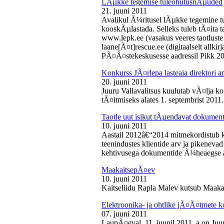
LÃµkke tegemise tuleohutusnÃµuded
21. juuni 2011
Avalikul Ã¼ritusel lÃµkke tegemine t
kooskÃµlastada. Selleks tuleb tÃ¤ita tao
www.lepk.ee (vasakus veeres taotluste a
laane[Ã¤t]rescue.ee (digitaalselt allk
PÃ¤Ã¤stekeskusesse aadressil Pikk 2
Konkurss JÃ¤rlepa lasteaia direktori a
20. juuni 2011
Juuru Vallavalitsus kuulutab vÃ¤lja ko
tÃ¤itmiseks alates 1. septembrist 2011.
Taotle uut isikut tÃµendavat dokumenti
10. juuni 2011
Aastail 2012â€“2014 mitmekordistub 
teenindustes klientide arv ja pikenevad
kehtivusega dokumentide Ã¼heaegse a
MaakaitsepÃ¤ev
10. juuni 2011
Kaitseliidu Rapla Malev kutsub Maakai
Elektroonika- ja ohtlike jÃ¤Ã¤tmete 
07. juuni 2011
LaupÃ¤eval, 11. juunil 2011. a on Juu