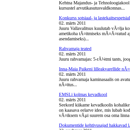
Kehtna Majandus- ja Tehnoloogiakool k
kursustel arvutikasutusvaldkonnas...
Konkurss sotsiaal- ja lastekaitsespetsia
02. märts 2011
Juuru Vallavalitsus kuulutab vÃ¤lja konk
ametikoha tÃ¤itmiseks mÃ¤Ã¤ratud aja
asendamiseks)...
Rahvamaja teated
02. märts 2011
Juuru rahvamajas: 5-rÃ¼tmi tants, joog
Inna-Maia Paikeni lilleakvarellide nÃ¤
02. märts 2011
Juuru rahvamaja kaminasaalis on avatud
nÃ¤itus...
EMSLi kolmas kevadkool
02. märts 2011
Seekord kiikame kevadkoolis kohalike
on kaasava eelarve idee, mis lubab koda
vÃ¤iksem vÃµi suurem osa oma linna v
Dokumentide kehtivusajad hakkavad