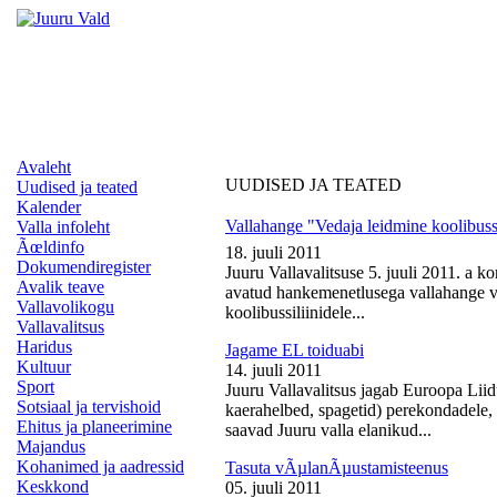
Avaleht
UUDISED JA TEATED
Uudised ja teated
Kalender
Vallahange "Vedaja leidmine koolibussi
Valla infoleht
Ãœldinfo
18. juuli 2011
Dokumendiregister
Juuru Vallavalitsuse 5. juuli 2011. a k
Avalik teave
avatud hankemenetlusega vallahange ve
Vallavolikogu
koolibussiliinidele...
Vallavalitsus
Haridus
Jagame EL toiduabi
Kultuur
14. juuli 2011
Sport
Juuru Vallavalitsus jagab Euroopa Liid
Sotsiaal ja tervishoid
kaerahelbed, spagetid) perekondadele, 
Ehitus ja planeerimine
saavad Juuru valla elanikud...
Majandus
Kohanimed ja aadressid
Tasuta vÃµlanÃµustamisteenus
Keskkond
05. juuli 2011