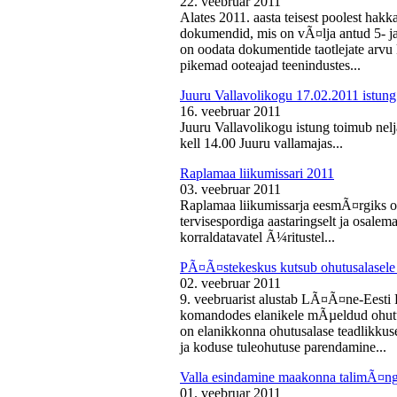
22. veebruar 2011
Alates 2011. aasta teisest poolest ha
dokumendid, mis on vÃ¤lja antud 5- ja 
on oodata dokumentide taotlejate arv
pikemad ooteajad teenindustes...
Juuru Vallavolikogu 17.02.2011 istung
16. veebruar 2011
Juuru Vallavolikogu istung toimub nelj
kell 14.00 Juuru vallamajas...
Raplamaa liikumissari 2011
03. veebruar 2011
Raplamaa liikumissarja eesmÃ¤rgiks on
tervisespordiga aastaringselt ja osale
korraldatavatel Ã¼ritustel...
PÃ¤Ã¤stekeskus kutsub ohutusalasele 
02. veebruar 2011
9. veebruarist alustab LÃ¤Ã¤ne-Eest
komandodes elanikele mÃµeldud ohutus
on elanikkonna ohutusalase teadlikkus
ja koduse tuleohutuse parendamine...
Valla esindamine maakonna talimÃ¤n
01. veebruar 2011