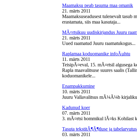
Maamaksu peab tasuma maa omanik
21. märts 2011
Maamaksuseadusest tulenevalt tasub 
erastamata, siis maa kasutaja...
MÃ¤rtsikuu uudiskirjandus Juuru raa
21. märts 2011
Uued raamatud Juuru raamatukogus...
Raplamaa koduomanike infoÃµhtu
11. märts 2011
TeisipÃ¤eval, 15. mÃ¤rtsil algusega k
Rapla maavalitsuse suures saalis (Tal
koduomanikele...
Enampakkumine
10. märts 2011
Juuru Vallavalitsus mÃ¼Ã¼b kirjaliku
Kadunud koer
07. märts 2011
3. mÃ¤rtsi hommikul lÃ¤ks Kohilast k
Tasuta tekstitÃ¶Ã¶tluse ja tabelarvu
03. märts 2011