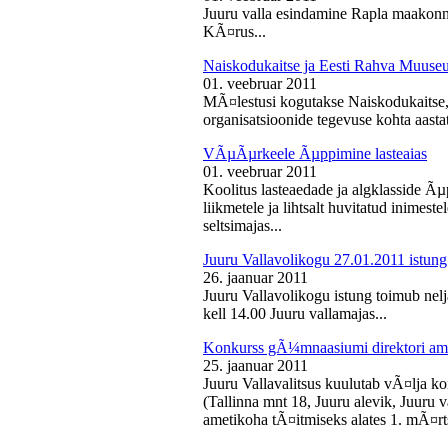
Juuru valla esindamine Rapla maakon
KÃ¤rus...
Naiskodukaitse ja Eesti Rahva Muus
01. veebruar 2011
MÃ¤lestusi kogutakse Naiskodukaitse
organisatsioonide tegevuse kohta aasta
VÃµÃµrkeele Ãµppimine lasteaias
01. veebruar 2011
Koolitus lasteaedade ja algklasside Ãµp
liikmetele ja lihtsalt huvitatud inimest
seltsimajas...
Juuru Vallavolikogu 27.01.2011 istung
26. jaanuar 2011
Juuru Vallavolikogu istung toimub nelj
kell 14.00 Juuru vallamajas...
Konkurss gÃ¼mnaasiumi direktori am
25. jaanuar 2011
Juuru Vallavalitsus kuulutab vÃ¤lja 
(Tallinna mnt 18, Juuru alevik, Juu
ametikoha tÃ¤itmiseks alates 1. mÃ¤rts