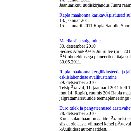
Jaanuarikuu uudiskirjandus Juuru raam
Rapla maakonna karikavÃµistlused sul
13. jaanuar 2011
15. jaanuaril 2011 Rapla Sadolin Spord
Maidla silla sulgemine
30. detsember 2010
Seoses ArankÃ¼la-Juuru tee (nr T2012
Ã¼mberehitusega planeerib ehitaja sul
30.05.2011...
Rapla maakonna kergliiklusteede ja ja
eskiislahenduse avalikustamine
29. detsember 2010
TeisipÃ¤eval, 11. jaanuaril 2011 kell 
mnt 14, Rapla), ruumis 204 Rapla maak
jalgrattamarsruutide teemaplaneeringu e
Euro tulek ja pangateenused aastavahe
28. detsember 2010
Kuna sularahaautomaatide tÃ¤itmist eu
siis ei ole aasta viimasel kahel pÃ¤ev
kÃµikidest automaatidest...