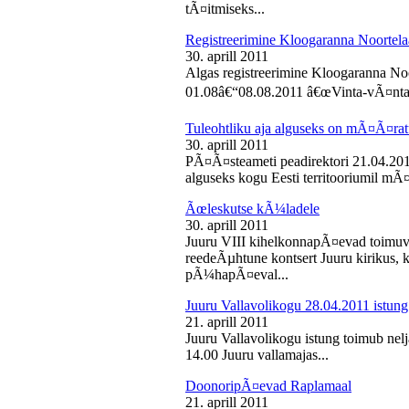
tÃ¤itmiseks...
Registreerimine Kloogaranna Noortela
30. aprill 2011
Algas registreerimine Kloogaranna Noo
01.08â€“08.08.2011 â€œVinta-vÃ¤ntaâ€
Tuleohtliku aja alguseks on mÃ¤Ã¤ra
30. aprill 2011
PÃ¤Ã¤steameti peadirektori 21.04.2011
alguseks kogu Eesti territooriumil mÃ¤
Ãœleskutse kÃ¼ladele
30. aprill 2011
Juuru VIII kihelkonnapÃ¤evad toimuvad
reedeÃµhtune kontsert Juuru kirikus
pÃ¼hapÃ¤eval...
Juuru Vallavolikogu 28.04.2011 istung
21. aprill 2011
Juuru Vallavolikogu istung toimub nelja
14.00 Juuru vallamajas...
DoonoripÃ¤evad Raplamaal
21. aprill 2011