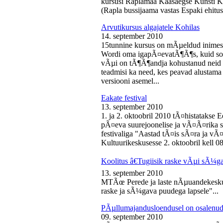
kursusi Raplamaa Kaasaegse Kunsti Ke
(Rapla bussijaama vastas Espaki ehitusp
Arvutikursus algajatele Kohilas
14. september 2010
15tunnine kursus on mÃµeldud inime
Wordi oma igapÃ¤evatÃ¶Ã¶s, kuid soo
vÃµi on tÃ¶Ã¶andja kohustanud neid s
teadmisi ka need, kes peavad alustam
versiooni asemel...
Eakate festival
13. september 2010
1. ja 2. oktoobril 2010 tÃ¤histatakse E
pÃ¤eva suurejoonelise ja vÃ¤Ã¤rika
festivaliga "Aastad tÃ¤is sÃ¤ra ja vÃ
Kultuurikeskusesse 2. oktoobril kell 08
Koolitus â€Tugiisik raske vÃµi sÃ¼ga
13. september 2010
MTÃœ Perede ja laste nÃµuandekeskus
raske ja sÃ¼gava puudega lapsele"...
PÃµllumajandusloendusel on osalenud
09. september 2010