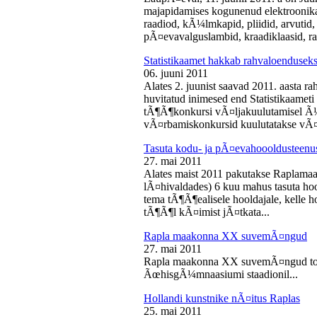
majapidamises kogunenud elektroonika-
raadiod, kÃ¼lmkapid, pliidid, arvutid,
pÃ¤evavalguslambid, kraadiklaasid, ra
Statistikaamet hakkab rahvaloendusek
06. juuni 2011
Alates 2. juunist saavad 2011. aasta r
huvitatud inimesed end Statistikaameti 
tÃ¶Ã¶konkursi vÃ¤ljakuulutamisel Ã
vÃ¤rbamiskonkursid kuulutatakse vÃ¤l
Tasuta kodu- ja pÃ¤evahoooldusteenus
27. mai 2011
Alates maist 2011 pakutakse Raplamaa
lÃ¤hivaldades) 6 kuu mahus tasuta hoo
tema tÃ¶Ã¶ealisele hooldajale, kelle 
tÃ¶Ã¶l kÃ¤imist jÃ¤tkata...
Rapla maakonna XX suvemÃ¤ngud
27. mai 2011
Rapla maakonna XX suvemÃ¤ngud toi
ÃœhisgÃ¼mnaasiumi staadionil...
Hollandi kunstnike nÃ¤itus Raplas
25. mai 2011