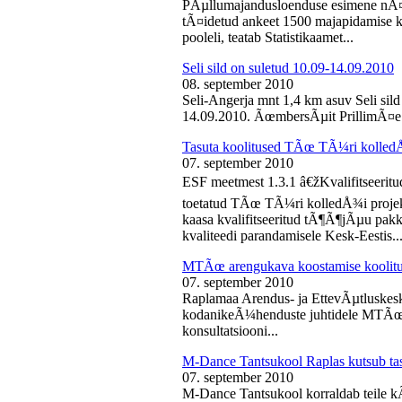
PÃµllumajandusloenduse esimene nÃ¤d
tÃ¤idetud ankeet 1500 majapidamise k
pooleli, teatab Statistikaamet...
Seli sild on suletud 10.09-14.09.2010
08. september 2010
Seli-Angerja mnt 1,4 km asuv Seli sil
14.09.2010. ÃœmbersÃµit PrillimÃ¤e 
Tasuta koolitused TÃœ TÃ¼ri kolled
07. september 2010
ESF meetmest 1.3.1 â€žKvalifitseeri
toetatud TÃœ TÃ¼ri kolledÅ¾i projek
kaasa kvalifitseeritud tÃ¶Ã¶jÃµu pak
kvaliteedi parandamisele Kesk-Eestis..
MTÃœ arengukava koostamise koolit
07. september 2010
Raplamaa Arendus- ja EttevÃµtluskes
kodanikeÃ¼henduste juhtidele MTÃœ a
konsultatsiooni...
M-Dance Tantsukool Raplas kutsub ta
07. september 2010
M-Dance Tantsukool korraldab teile kÃµ