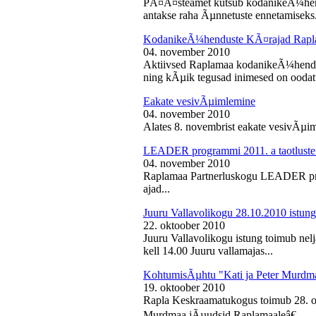
PÃ¤Ã¤steamet kutsub kodanikeÃ¼hendu
antakse raha Ãµnnetuste ennetamiseks.
KodanikeÃ¼henduste KÃ¤rajad Rapl
04. november 2010
Aktiivsed Raplamaa kodanikeÃ¼hendust
ning kÃµik tegusad inimesed on ooda
Eakate vesivÃµimlemine
04. november 2010
Alates 8. novembrist eakate vesivÃµiml
LEADER programmi 2011. a taotluste
04. november 2010
Raplamaa Partnerluskogu LEADER pro
ajad...
Juuru Vallavolikogu 28.10.2010 istung
22. oktoober 2010
Juuru Vallavolikogu istung toimub nel
kell 14.00 Juuru vallamajas...
KohtumisÃµhtu "Kati ja Peter Murdm
19. oktoober 2010
Rapla Keskraamatukogus toimub 28. o
Murdmaa jÃµudsid Raplamaaleâ€...