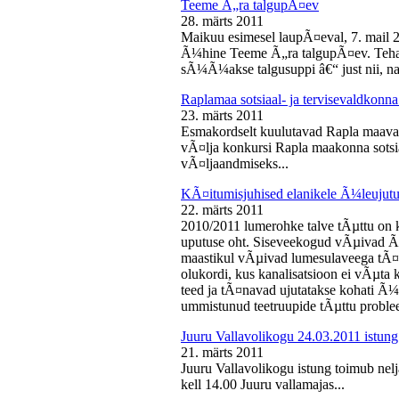
Teeme Ã„ra talgupÃ¤ev
28. märts 2011
Maikuu esimesel laupÃ¤eval, 7. mail 
Ã¼hine Teeme Ã„ra talgupÃ¤ev. Teha
sÃ¼Ã¼akse talgusuppi â€“ just nii, na
Raplamaa sotsiaal- ja tervisevaldkonn
23. märts 2011
Esmakordselt kuulutavad Rapla maav
vÃ¤lja konkursi Rapla maakonna sotsia
vÃ¤ljaandmiseks...
KÃ¤itumisjuhised elanikele Ã¼leujutu
22. märts 2011
2010/2011 lumerohke talve tÃµttu on k
uputuse oht. Siseveekogud vÃµivad Ã
maastikul vÃµivad lumesulaveega tÃ¤i
olukordi, kus kanalisatsioon ei vÃµta 
teed ja tÃ¤navad ujutatakse kohati Ã¼
ummistunud teetruupide tÃµttu proble
Juuru Vallavolikogu 24.03.2011 istung
21. märts 2011
Juuru Vallavolikogu istung toimub nel
kell 14.00 Juuru vallamajas...