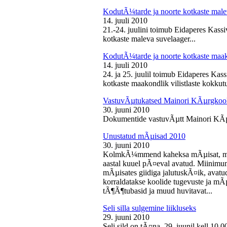
KodutÃ¼tarde ja noorte kotkaste male
14. juuli 2010
21.-24. juulini toimub Eidaperes Kas
kotkaste maleva suvelaager...
KodutÃ¼tarde ja noorte kotkaste maako
14. juuli 2010
24. ja 25. juulil toimub Eidaperes Ka
kotkaste maakondlik vilistlaste kokkutu
VastuvÃµtukatsed Mainori KÃµrgkool
30. juuni 2010
Dokumentide vastuvÃµtt Mainori KÃµ
Unustatud mÃµisad 2010
30. juuni 2010
KolmkÃ¼mmend kaheksa mÃµisat, mille
aastal kuuel pÃ¤eval avatud. Miinimu
mÃµisates giidiga jalutuskÃ¤ik, avatu
korraldatakse koolide tugevuste ja mÃ
tÃ¶Ã¶tubasid ja muud huvitavat...
Seli silla sulgemine liikluseks
29. juuni 2010
Seli sild on tÃ¤na, 29. juunil kell 10.0