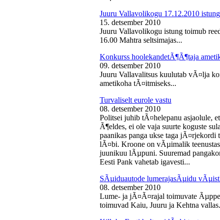
Juuru Vallavolikogu 17.12.2010 istung
15. detsember 2010
Juuru Vallavolikogu istung toimub reed
16.00 Mahtra seltsimajas...
Konkurss hoolekandetÃ¶Ã¶taja ameti
09. detsember 2010
Juuru Vallavalitsus kuulutab vÃ¤lja 
ametikoha tÃ¤itmiseks...
Turvaliselt eurole vastu
08. detsember 2010
Politsei juhib tÃ¤helepanu asjaolule, et
Ã¶eldes, ei ole vaja suurte koguste sul
paanikas panga ukse taga jÃ¤rjekord
lÃ¤bi. Kroone on vÃµimalik teenustas
juunikuu lÃµpuni. Suuremad pangakont
Eesti Pank vahetab igavesti...
SÃµiduautode lumerajasÃµidu vÃµist
08. detsember 2010
Lume- ja jÃ¤Ã¤rajal toimuvate Ãµppe
toimuvad Kaiu, Juuru ja Kehtna vallas.