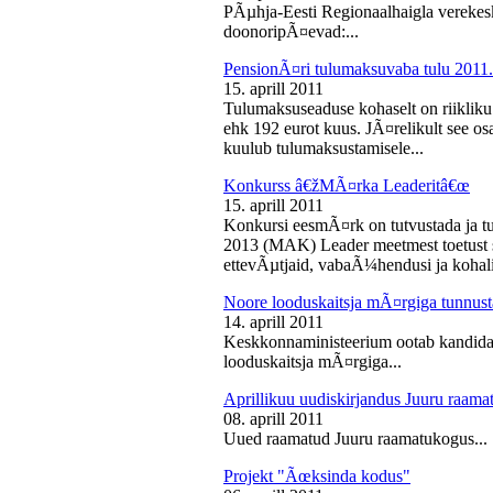
PÃµhja-Eesti Regionaalhaigla vereke
doonoripÃ¤evad:...
PensionÃ¤ri tulumaksuvaba tulu 2011. 
15. aprill 2011
Tulumaksuseaduse kohaselt on riikliku
ehk 192 eurot kuus. JÃ¤relikult see os
kuulub tulumaksustamisele...
Konkurss â€žMÃ¤rka Leaderitâ€œ
15. aprill 2011
Konkursi eesmÃ¤rk on tutvustada ja t
2013 (MAK) Leader meetmest toetust s
ettevÃµtjaid, vabaÃ¼hendusi ja kohali
Noore looduskaitsja mÃ¤rgiga tunnus
14. aprill 2011
Keskkonnaministeerium ootab kandidaa
looduskaitsja mÃ¤rgiga...
Aprillikuu uudiskirjandus Juuru raam
08. aprill 2011
Uued raamatud Juuru raamatukogus...
Projekt "Ãœksinda kodus"