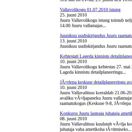
Vallavolikogu 01.07.2010 istung
25. juuni 2010
Juuru Vallavolikogu istung toimub nelj
14.00 Juuru vallamajas...
Juunikuu uudiskirjandus Juuru raamat
13. juuni 2010
Juunikuu uudiskirjandus Juuru raamatu
Kehtestati Lageda kinnistu detailplane
10. juuni 2010
Juuru Vallavolikogu kehtestas 27. ma
Lageda kinnistu detailplaneeringu...
JÃ¤rlepa keskuse detailplaneeringu av
10. juuni 2010
Juuru Vallavalitsus korraldab 21.06-2
avaliku vÃ¤ljapaneku Juuru vallamajas 
raamatukogus (Keskuse 9-8, JÃ¤rlepa 
Konkurss Juuru lasteaia juhataja ameti
08. juuni 2010
Juuru Vallavalitsus kuulutab vÃ¤lja ko
juhataja vaba ametikoha tÃ¤itmiseks...