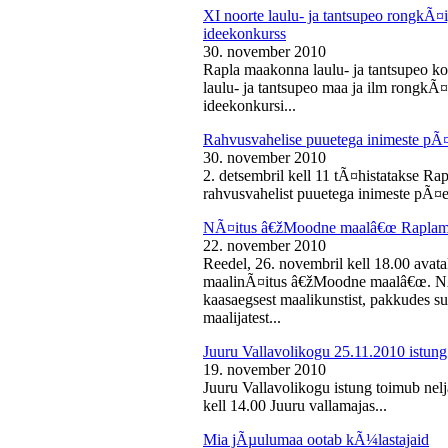
XI noorte laulu- ja tantsupeo rongkÃ
ideekonkurss
30. november 2010
Rapla maakonna laulu- ja tantsupeo ko
laulu- ja tantsupeo maa ja ilm rongk
ideekonkursi...
Rahvusvahelise puuetega inimeste pÃ
30. november 2010
2. detsembril kell 11 tÃ¤histatakse Ra
rahvusvahelist puuetega inimeste pÃ¤e
NÃ¤itus â€žMoodne maalâ€œ Raplama
22. november 2010
Reedel, 26. novembril kell 18.00 ava
maalinÃ¤itus â€žMoodne maalâ€œ. NÃ¤
kaasaegsest maalikunstist, pakkudes sub
maalijatest...
Juuru Vallavolikogu 25.11.2010 istung
19. november 2010
Juuru Vallavolikogu istung toimub nel
kell 14.00 Juuru vallamajas...
Mia jÃµulumaa ootab kÃ¼lastajaid