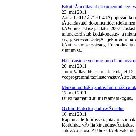
Isikut tÃµendavad dokumendid aeguv
23. mai 2011
Aastail 2012 â€“ 2014 lÃµppevad korra
tÃµendavatel dokumentidel (dokument),
kÃ¼mneaastase ja alates 2007. aastast 
mitmekordistub kodakondsus- ja migra
arv, pikenevad ootejÃ¤rjekorrad ning
kÃ¤ttesaamise ooteaeg. Eeltoodust tul
suhtumist...
Hajaasustuse veeprogrammi taotlusvoo
20. mai 2011
Juuru Vallavalitsus annab teada, et 16.
veeprogrammi taotluste vastuvÃµtt Juur
Maikuu uudiskirjandus Juuru raamatu
17. mai 2011
Uued raamatud Juuru raamatukogus...
Oxford Parki kirjandusvÃµistlus
16. mai 2011
Raplamaale Juurusse rajatav uuslinnak
Kotjuhiga vÃ¤lja kirjandusvÃµistluse 
JutuvÃµistluse Ã¼heks lÃ¤bivaks idee