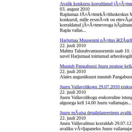
Avalik konkurss korraldatud jÃ¤Ã¤tm
03. august 2010
Raplamaa JÃ¤Ã¤tmekÃ¤itluskeskus M
konkursil, mille eesmÃ¤rk on ettevÃµ
korraldatud jÃ¤Ã¤tmeveoga hÃµlmatu
Rapla vallas...
Harjumaa Muuseumi nÃ¤itus â€žÃœll
22. juuli 2010
Mahtra Talurahvamuuseumis saab 10. s
suvel Harjumaal toimunud arheoloogilis
Muutub Pangabussi Juuru peatuse kell
22. juuli 2010
Alates augustikuust muutub Pangabussi
Juuru Vallavolikogu 29.07.2010 erakor
22. juuli 2010
Juuru Vallavolikogu erakorraline istun
algusega kell 14.00 Juuru vallamajas...
Juuru mÃµisa detailplaneeringu avali
22. juuli 2010
Juuru Vallavalitsus korraldab 29.07-1
avaliku vÃ¤ljapaneku Juuru vallamajas