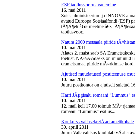
ESF taotlusvooru avanemine
16. mai 2011
Sotsiaalministeerium ja INNOVE annava
avatud Euroopa Sotsiaalfondi (ESF) pri
tÃ¶Ã¶eluâ€œ meetme â€žTÃ¶Ã¶lesaam
taotlusvoor...
Natura 2000 metsaala piiride tÃ¤hist
10. mai 2011
Alates 2. maist saab SA Erametsakesk
toetust. NÃ¼Ã¼dseks on muutunud liht
erametsamaa piiride mÃ¤rkimise kord.
Ajutised muudatused postiteenuse osut
10. mai 2011
Juuru postkontor on ajutiselt suletud 1
Harri JÃµgisalu romaani "Lummus" es
10. mai 2011
12. mail kell 17.00 toimub MÃ¤rjamaa 
romaani "Lummus" esitlus...
Konkurss vallasekretÃ¤ri ametikohale
30. aprill 2011
Juuru Vallavalitsus kuulutab vÃ¤lja av