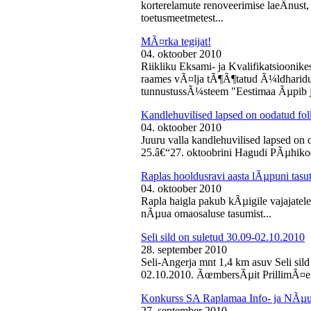
korterelamute renoveerimise laeÂ­nust,
toetusmeetmetest...
MÃ¤rka tegijat!
04. oktoober 2010
Riikliku Eksami- ja Kvalifikatsiooni
raames vÃ¤lja tÃ¶Ã¶tatud Ã¼ldharidus
tunnustussÃ¼steem "Eestimaa Ãµpib j
Kandlehuvilised lapsed on oodatud fo
04. oktoober 2010
Juuru valla kandlehuvilised lapsed on
25.â€“27. oktoobrini Hagudi PÃµhikool
Raplas hooldusravi aasta lÃµpuni tasu
04. oktoober 2010
Rapla haigla pakub kÃµigile vajajatel
nÃµua omaosaluse tasumist...
Seli sild on suletud 30.09-02.10.2010
28. september 2010
Seli-Angerja mnt 1,4 km asuv Seli sil
02.10.2010. ÃœmbersÃµit PrillimÃ¤e 
Konkurss SA Raplamaa Info- ja NÃµus
27. september 2010