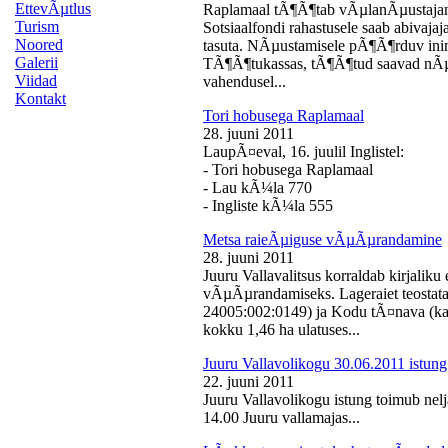
EttevÃµtlus
Raplamaal tÃ¶Ã¶tab vÃµlanÃµustajan
Turism
Sotsiaalfondi rahastusele saab abivaj
Noored
tasuta. NÃµustamisele pÃ¶Ã¶rduv inime
Galerii
TÃ¶Ã¶tukassas, tÃ¶Ã¶tud saavad nÃµ
Viidad
vahendusel...
Kontakt
Tori hobusega Raplamaal
28. juuni 2011
LaupÃ¤eval, 16. juulil Inglistel:
- Tori hobusega Raplamaal
- Lau kÃ¼la 770
- Ingliste kÃ¼la 555
Metsa raieÃµiguse vÃµÃµrandamine
28. juuni 2011
Juuru Vallavalitsus korraldab kirjali
vÃµÃµrandamiseks. Lageraiet teostata
24005:002:0149) ja Kodu tÃ¤nava (k
kokku 1,46 ha ulatuses...
Juuru Vallavolikogu 30.06.2011 istung
22. juuni 2011
Juuru Vallavolikogu istung toimub nelj
14.00 Juuru vallamajas...