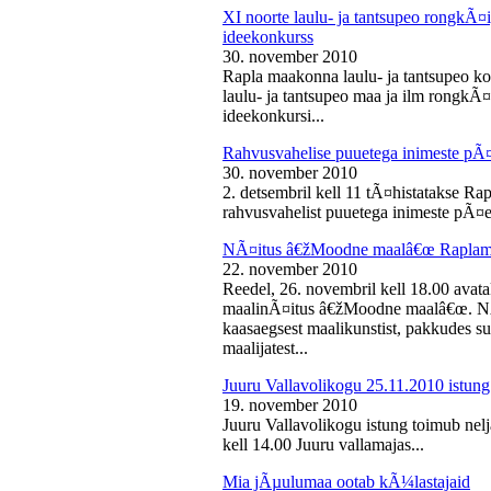
XI noorte laulu- ja tantsupeo rongkÃ
ideekonkurss
30. november 2010
Rapla maakonna laulu- ja tantsupeo ko
laulu- ja tantsupeo maa ja ilm rongk
ideekonkursi...
Rahvusvahelise puuetega inimeste pÃ
30. november 2010
2. detsembril kell 11 tÃ¤histatakse Ra
rahvusvahelist puuetega inimeste pÃ¤e
NÃ¤itus â€žMoodne maalâ€œ Raplama
22. november 2010
Reedel, 26. novembril kell 18.00 ava
maalinÃ¤itus â€žMoodne maalâ€œ. NÃ¤
kaasaegsest maalikunstist, pakkudes sub
maalijatest...
Juuru Vallavolikogu 25.11.2010 istung
19. november 2010
Juuru Vallavolikogu istung toimub nel
kell 14.00 Juuru vallamajas...
Mia jÃµulumaa ootab kÃ¼lastajaid