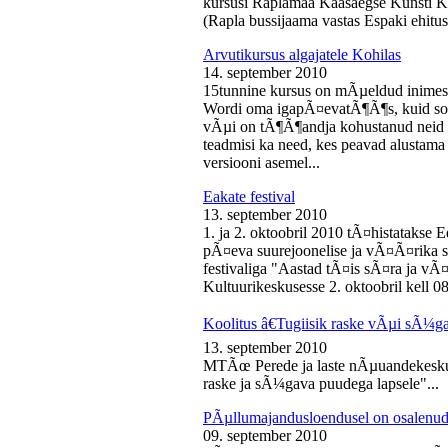
kursusi Raplamaa Kaasaegse Kunsti Ke
(Rapla bussijaama vastas Espaki ehitusp
Arvutikursus algajatele Kohilas
14. september 2010
15tunnine kursus on mÃµeldud inime
Wordi oma igapÃ¤evatÃ¶Ã¶s, kuid soo
vÃµi on tÃ¶Ã¶andja kohustanud neid s
teadmisi ka need, kes peavad alustam
versiooni asemel...
Eakate festival
13. september 2010
1. ja 2. oktoobril 2010 tÃ¤histatakse E
pÃ¤eva suurejoonelise ja vÃ¤Ã¤rika
festivaliga "Aastad tÃ¤is sÃ¤ra ja vÃ
Kultuurikeskusesse 2. oktoobril kell 08
Koolitus â€Tugiisik raske vÃµi sÃ¼ga
13. september 2010
MTÃœ Perede ja laste nÃµuandekeskus
raske ja sÃ¼gava puudega lapsele"...
PÃµllumajandusloendusel on osalenud
09. september 2010