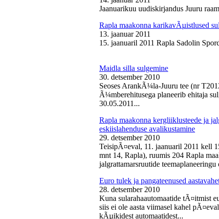
Jaanuarikuu uudiskirjandus Juuru raam
Rapla maakonna karikavÃµistlused sul
13. jaanuar 2011
15. jaanuaril 2011 Rapla Sadolin Spord
Maidla silla sulgemine
30. detsember 2010
Seoses ArankÃ¼la-Juuru tee (nr T2012
Ã¼mberehitusega planeerib ehitaja sul
30.05.2011...
Rapla maakonna kergliiklusteede ja ja
eskiislahenduse avalikustamine
29. detsember 2010
TeisipÃ¤eval, 11. jaanuaril 2011 kell 
mnt 14, Rapla), ruumis 204 Rapla maak
jalgrattamarsruutide teemaplaneeringu e
Euro tulek ja pangateenused aastavahe
28. detsember 2010
Kuna sularahaautomaatide tÃ¤itmist eu
siis ei ole aasta viimasel kahel pÃ¤ev
kÃµikidest automaatidest...