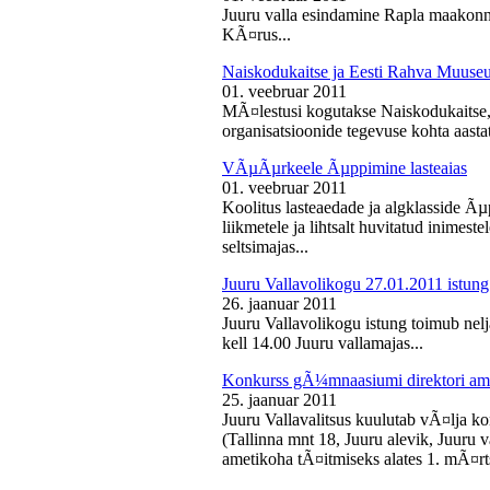
Juuru valla esindamine Rapla maakon
KÃ¤rus...
Naiskodukaitse ja Eesti Rahva Muus
01. veebruar 2011
MÃ¤lestusi kogutakse Naiskodukaitse
organisatsioonide tegevuse kohta aasta
VÃµÃµrkeele Ãµppimine lasteaias
01. veebruar 2011
Koolitus lasteaedade ja algklasside Ãµp
liikmetele ja lihtsalt huvitatud inimest
seltsimajas...
Juuru Vallavolikogu 27.01.2011 istung
26. jaanuar 2011
Juuru Vallavolikogu istung toimub nelj
kell 14.00 Juuru vallamajas...
Konkurss gÃ¼mnaasiumi direktori am
25. jaanuar 2011
Juuru Vallavalitsus kuulutab vÃ¤lja 
(Tallinna mnt 18, Juuru alevik, Juu
ametikoha tÃ¤itmiseks alates 1. mÃ¤rts