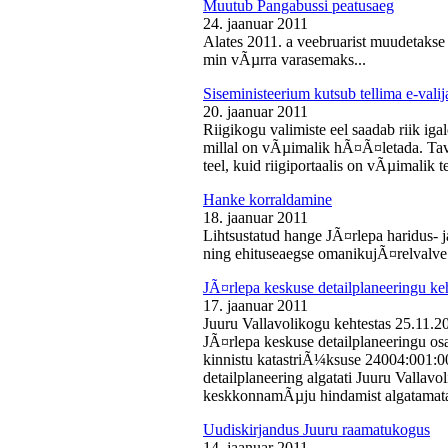
Muutub Pangabussi peatusaeg
24. jaanuar 2011
Alates 2011. a veebruarist muudetakse
min vÃµrra varasemaks...
Siseministeerium kutsub tellima e-valij
20. jaanuar 2011
Riigikogu valimiste eel saadab riik iga
millal on vÃµimalik hÃ¤Ã¤letada. Tava
teel, kuid riigiportaalis on vÃµimalik te
Hanke korraldamine
18. jaanuar 2011
Lihtsustatud hange JÃ¤rlepa haridus- j
ning ehituseaegse omanikujÃ¤relvalve t
JÃ¤rlepa keskuse detailplaneeringu ke
17. jaanuar 2011
Juuru Vallavolikogu kehtestas 25.11.
JÃ¤rlepa keskuse detailplaneeringu os
kinnistu katastriÃ¼ksuse 24004:001:
detailplaneering algatati Juuru Vallav
keskkonnamÃµju hindamist algatamata
Uudiskirjandus Juuru raamatukogus
14. jaanuar 2011