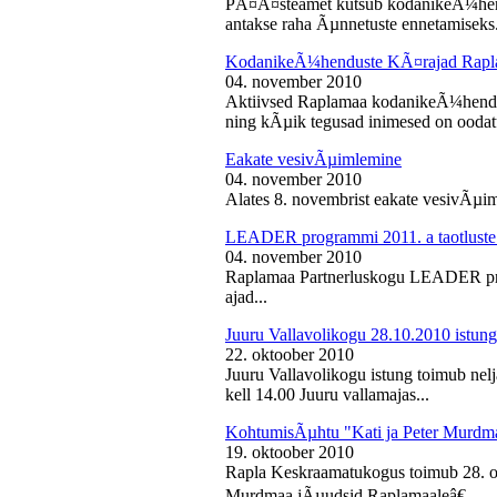
PÃ¤Ã¤steamet kutsub kodanikeÃ¼hendu
antakse raha Ãµnnetuste ennetamiseks.
KodanikeÃ¼henduste KÃ¤rajad Rapl
04. november 2010
Aktiivsed Raplamaa kodanikeÃ¼hendust
ning kÃµik tegusad inimesed on ooda
Eakate vesivÃµimlemine
04. november 2010
Alates 8. novembrist eakate vesivÃµiml
LEADER programmi 2011. a taotluste
04. november 2010
Raplamaa Partnerluskogu LEADER pro
ajad...
Juuru Vallavolikogu 28.10.2010 istung
22. oktoober 2010
Juuru Vallavolikogu istung toimub nel
kell 14.00 Juuru vallamajas...
KohtumisÃµhtu "Kati ja Peter Murdm
19. oktoober 2010
Rapla Keskraamatukogus toimub 28. o
Murdmaa jÃµudsid Raplamaaleâ€...