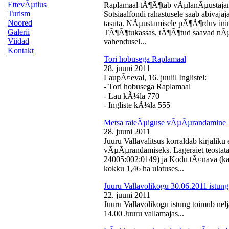
EttevÃµtlus
Raplamaal tÃ¶Ã¶tab vÃµlanÃµustajan
Turism
Sotsiaalfondi rahastusele saab abivaj
Noored
tasuta. NÃµustamisele pÃ¶Ã¶rduv inime
Galerii
TÃ¶Ã¶tukassas, tÃ¶Ã¶tud saavad nÃµ
Viidad
vahendusel...
Kontakt
Tori hobusega Raplamaal
28. juuni 2011
LaupÃ¤eval, 16. juulil Inglistel:
- Tori hobusega Raplamaal
- Lau kÃ¼la 770
- Ingliste kÃ¼la 555
Metsa raieÃµiguse vÃµÃµrandamine
28. juuni 2011
Juuru Vallavalitsus korraldab kirjali
vÃµÃµrandamiseks. Lageraiet teostata
24005:002:0149) ja Kodu tÃ¤nava (k
kokku 1,46 ha ulatuses...
Juuru Vallavolikogu 30.06.2011 istung
22. juuni 2011
Juuru Vallavolikogu istung toimub nelj
14.00 Juuru vallamajas...