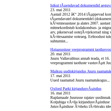
Isikut tÃµendavad dokumendid aeguv
23. mai 2011
Aastail 2012 â€“ 2014 lÃµppevad korra
tÃµendavatel dokumentidel (dokument),
kÃ¼mneaastase ja alates 2007. aastast 
mitmekordistub kodakondsus- ja migra
arv, pikenevad ootejÃ¤rjekorrad ning
kÃ¤ttesaamise ooteaeg. Eeltoodust tul
suhtumist...
Hajaasustuse veeprogrammi taotlusvoo
20. mai 2011
Juuru Vallavalitsus annab teada, et 16.
veeprogrammi taotluste vastuvÃµtt Juur
Maikuu uudiskirjandus Juuru raamatu
17. mai 2011
Uued raamatud Juuru raamatukogus...
Oxford Parki kirjandusvÃµistlus
16. mai 2011
Raplamaale Juurusse rajatav uuslinnak
Kotjuhiga vÃ¤lja kirjandusvÃµistluse 
JutuvÃµistluse Ã¼heks lÃ¤bivaks idee