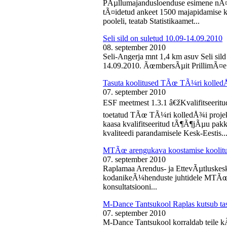
PÃµllumajandusloenduse esimene nÃ¤d
tÃ¤idetud ankeet 1500 majapidamise k
pooleli, teatab Statistikaamet...
Seli sild on suletud 10.09-14.09.2010
08. september 2010
Seli-Angerja mnt 1,4 km asuv Seli sil
14.09.2010. ÃœmbersÃµit PrillimÃ¤e 
Tasuta koolitused TÃœ TÃ¼ri kolled
07. september 2010
ESF meetmest 1.3.1 â€žKvalifitseeri
toetatud TÃœ TÃ¼ri kolledÅ¾i projek
kaasa kvalifitseeritud tÃ¶Ã¶jÃµu pak
kvaliteedi parandamisele Kesk-Eestis..
MTÃœ arengukava koostamise koolit
07. september 2010
Raplamaa Arendus- ja EttevÃµtluskes
kodanikeÃ¼henduste juhtidele MTÃœ a
konsultatsiooni...
M-Dance Tantsukool Raplas kutsub ta
07. september 2010
M-Dance Tantsukool korraldab teile kÃµ