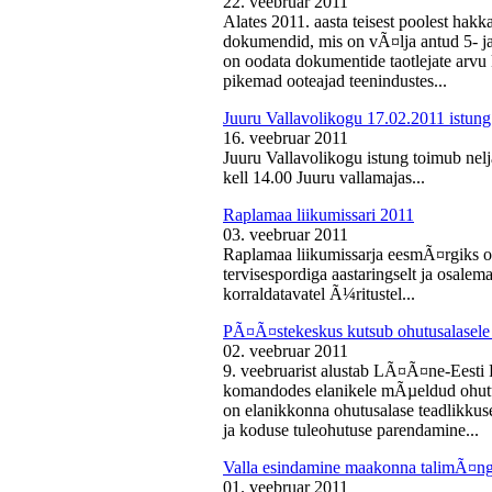
22. veebruar 2011
Alates 2011. aasta teisest poolest ha
dokumendid, mis on vÃ¤lja antud 5- ja 
on oodata dokumentide taotlejate arv
pikemad ooteajad teenindustes...
Juuru Vallavolikogu 17.02.2011 istung
16. veebruar 2011
Juuru Vallavolikogu istung toimub nelj
kell 14.00 Juuru vallamajas...
Raplamaa liikumissari 2011
03. veebruar 2011
Raplamaa liikumissarja eesmÃ¤rgiks on
tervisespordiga aastaringselt ja osale
korraldatavatel Ã¼ritustel...
PÃ¤Ã¤stekeskus kutsub ohutusalasele 
02. veebruar 2011
9. veebruarist alustab LÃ¤Ã¤ne-Eest
komandodes elanikele mÃµeldud ohutus
on elanikkonna ohutusalase teadlikkus
ja koduse tuleohutuse parendamine...
Valla esindamine maakonna talimÃ¤n
01. veebruar 2011