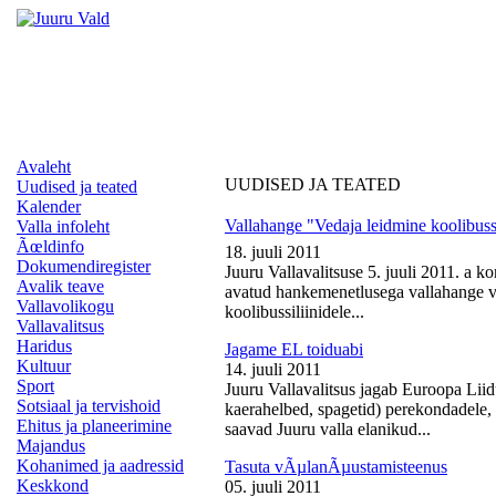
Avaleht
UUDISED JA TEATED
Uudised ja teated
Kalender
Vallahange "Vedaja leidmine koolibussi
Valla infoleht
Ãœldinfo
18. juuli 2011
Dokumendiregister
Juuru Vallavalitsuse 5. juuli 2011. a k
Avalik teave
avatud hankemenetlusega vallahange ve
Vallavolikogu
koolibussiliinidele...
Vallavalitsus
Haridus
Jagame EL toiduabi
Kultuur
14. juuli 2011
Sport
Juuru Vallavalitsus jagab Euroopa Liid
Sotsiaal ja tervishoid
kaerahelbed, spagetid) perekondadele, 
Ehitus ja planeerimine
saavad Juuru valla elanikud...
Majandus
Kohanimed ja aadressid
Tasuta vÃµlanÃµustamisteenus
Keskkond
05. juuli 2011