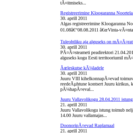
tÃ¤itmiseks...
Registreerimine Kloogaranna Noortela
30. aprill 2011
Algas registreerimine Kloogaranna Noo
01.08â€“08.08.2011 â€œVinta-vÃ¤ntaâ€
Tuleohtliku aja alguseks on mÃ¤Ã¤ra
30. aprill 2011
PÃ¤Ã¤steameti peadirektori 21.04.2011
alguseks kogu Eesti territooriumil mÃ¤
Ãœleskutse kÃ¼ladele
30. aprill 2011
Juuru VIII kihelkonnapÃ¤evad toimuvad
reedeÃµhtune kontsert Juuru kirikus
pÃ¼hapÃ¤eval...
Juuru Vallavolikogu 28.04.2011 istung
21. aprill 2011
Juuru Vallavolikogu istung toimub nelja
14.00 Juuru vallamajas...
DoonoripÃ¤evad Raplamaal
21. aprill 2011