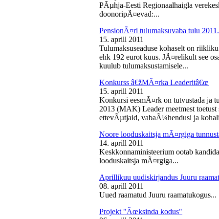
PÃµhja-Eesti Regionaalhaigla vereke
doonoripÃ¤evad:...
PensionÃ¤ri tulumaksuvaba tulu 2011. 
15. aprill 2011
Tulumaksuseaduse kohaselt on riikliku
ehk 192 eurot kuus. JÃ¤relikult see os
kuulub tulumaksustamisele...
Konkurss â€žMÃ¤rka Leaderitâ€œ
15. aprill 2011
Konkursi eesmÃ¤rk on tutvustada ja t
2013 (MAK) Leader meetmest toetust s
ettevÃµtjaid, vabaÃ¼hendusi ja kohali
Noore looduskaitsja mÃ¤rgiga tunnus
14. aprill 2011
Keskkonnaministeerium ootab kandidaa
looduskaitsja mÃ¤rgiga...
Aprillikuu uudiskirjandus Juuru raam
08. aprill 2011
Uued raamatud Juuru raamatukogus...
Projekt "Ãœksinda kodus"