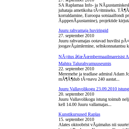
SA Raplamaa Info- ja NÃµustamiskesk
juhataja ametikoha tÃ¤itmiseks. TÃ¶Ã
korraldamine, Euroopa sotsiaalfondi p
ÃµppenÃµustamine), projektide kirjuta
Juuru rahvamaja huviringid
27. september 2010
Juuru rahvamajas ootavad huvilisi pÃ¤r
joogavÃµimlemine, seltskonnatantsu ku
NÃ¤itus â€œÃœmbermaailmareisist Ada
Mahtra Talurahvamuuseumis
22. september 2010
Meremehe ja teadlase admiral Adam J
mÃ¶Ã¶dub tÃ¤navu 240 aastat...
Juuru Vallavolikogu 23.09.2010 istung
20. september 2010
Juuru Vallavolikogu istung toimub nel
kell 14.00 Juuru vallamajas...
Kunstikursused Raplas
15. september 2010
Alates oktoobrist vÃµimalus nii suurte