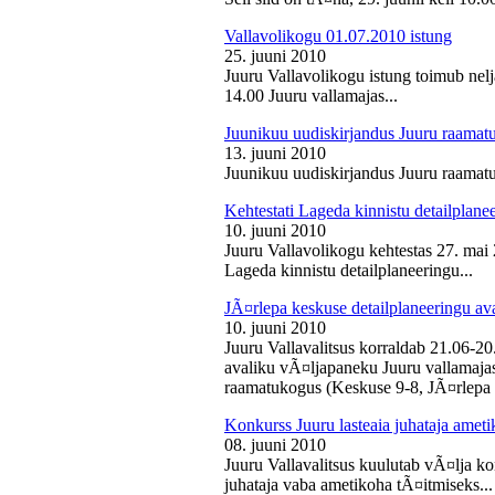
Vallavolikogu 01.07.2010 istung
25. juuni 2010
Juuru Vallavolikogu istung toimub nelj
14.00 Juuru vallamajas...
Juunikuu uudiskirjandus Juuru raamat
13. juuni 2010
Juunikuu uudiskirjandus Juuru raamatu
Kehtestati Lageda kinnistu detailplane
10. juuni 2010
Juuru Vallavolikogu kehtestas 27. ma
Lageda kinnistu detailplaneeringu...
JÃ¤rlepa keskuse detailplaneeringu av
10. juuni 2010
Juuru Vallavalitsus korraldab 21.06-2
avaliku vÃ¤ljapaneku Juuru vallamajas 
raamatukogus (Keskuse 9-8, JÃ¤rlepa 
Konkurss Juuru lasteaia juhataja ameti
08. juuni 2010
Juuru Vallavalitsus kuulutab vÃ¤lja ko
juhataja vaba ametikoha tÃ¤itmiseks...