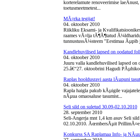
korterelamute renoveerimise laeÂ­nust,
toetusmeetmetest...
MÃ¤rka tegijat!
04. oktoober 2010
Riikliku Eksami- ja Kvalifikatsiooni
raames vÃ¤lja tÃ¶Ã¶tatud Ã¼ldharidus
tunnustussÃ¼steem "Eestimaa Ãµpib j
Kandlehuvilised lapsed on oodatud fo
04. oktoober 2010
Juuru valla kandlehuvilised lapsed on
25.â€“27. oktoobrini Hagudi PÃµhikool
Raplas hooldusravi aasta lÃµpuni tasu
04. oktoober 2010
Rapla haigla pakub kÃµigile vajajatel
nÃµua omaosaluse tasumist...
Seli sild on suletud 30.09-02.10.2010
28. september 2010
Seli-Angerja mnt 1,4 km asuv Seli sil
02.10.2010. ÃœmbersÃµit PrillimÃ¤e 
Konkurss SA Raplamaa Info- ja NÃµus
27. september 2010