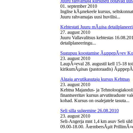
Juuru rahvamaja kursused ootavad uusi
01. september 2010
Inglise kÃµnekeele kursus, seltskonn
Juuru rahvamajas uusi huvilisi...
Kehtestati Juuru mÃµisa detailplaneer
27. august 2010
Juuru Vallavalitsus kehtestas 16.08.2
detailplaneeringu...
Sugupuu koostamise ÃµppepÃ¤ev Ko
23. august 2010
LaupÃ¤eval 28. augustil kell 15-18 
kirikumÃµisas (pastoraadis) ÃµppepÃ
Algaja arvutikasutaja kursus Kehtnas
23. august 2010
Kehtna Majandus- ja Tehnoloogiakooli
finantseeritav kursus arvutiteaduste 
kohad. Kursus on osalejatele tasuta...
Seli silla sulgemine 26.08.2010
23. august 2010
Seli-Angerja mnt 1,4 km asuv Seli sild
09.00-18.00. ÃœmbersÃµit PrillimÃ¤e