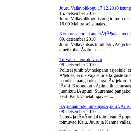
Juuru Vallavolikogu 17.12.2010 istung
15. detsember 2010
Juuru Vallavolikogu istung toimub reed
16.00 Mahtra seltsimajas...
Konkurss hoolekandetÃ¶Ã¶taja ameti
09. detsember 2010
Juuru Vallavalitsus kuulutab vÃ¤lja 
ametikoha tÃ¤itmiseks...
Turvaliselt eurole vastu
08. detsember 2010
Politsei juhib tÃ¤helepanu asjaolule, et
Ã¶eldes, ei ole vaja suurte koguste sul
paanikas panga ukse taga jÃ¤rjekord
lÃ¤bi. Kroone on vÃµimalik teenustas
juunikuu lÃµpuni. Suuremad pangakont
Eesti Pank vahetab igavesti...
SÃµiduautode lumerajasÃµidu vÃµist
08. detsember 2010
Lume- ja jÃ¤Ã¤rajal toimuvate Ãµppe
toimuvad Kaiu, Juuru ja Kehtna vallas.