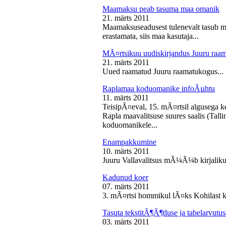
Maamaksu peab tasuma maa omanik
21. märts 2011
Maamaksuseadusest tulenevalt tasub 
erastamata, siis maa kasutaja...
MÃ¤rtsikuu uudiskirjandus Juuru raa
21. märts 2011
Uued raamatud Juuru raamatukogus...
Raplamaa koduomanike infoÃµhtu
11. märts 2011
TeisipÃ¤eval, 15. mÃ¤rtsil algusega k
Rapla maavalitsuse suures saalis (Tal
koduomanikele...
Enampakkumine
10. märts 2011
Juuru Vallavalitsus mÃ¼Ã¼b kirjaliku
Kadunud koer
07. märts 2011
3. mÃ¤rtsi hommikul lÃ¤ks Kohilast k
Tasuta tekstitÃ¶Ã¶tluse ja tabelarvu
03. märts 2011