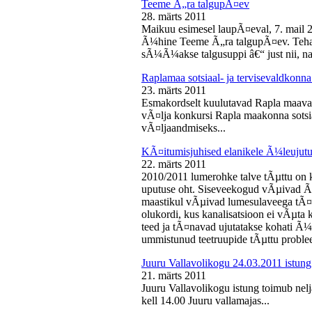
Teeme Ã„ra talgupÃ¤ev
28. märts 2011
Maikuu esimesel laupÃ¤eval, 7. mail 
Ã¼hine Teeme Ã„ra talgupÃ¤ev. Teha
sÃ¼Ã¼akse talgusuppi â€“ just nii, na
Raplamaa sotsiaal- ja tervisevaldkonn
23. märts 2011
Esmakordselt kuulutavad Rapla maav
vÃ¤lja konkursi Rapla maakonna sotsia
vÃ¤ljaandmiseks...
KÃ¤itumisjuhised elanikele Ã¼leujutu
22. märts 2011
2010/2011 lumerohke talve tÃµttu on k
uputuse oht. Siseveekogud vÃµivad Ã
maastikul vÃµivad lumesulaveega tÃ¤i
olukordi, kus kanalisatsioon ei vÃµta 
teed ja tÃ¤navad ujutatakse kohati Ã¼
ummistunud teetruupide tÃµttu proble
Juuru Vallavolikogu 24.03.2011 istung
21. märts 2011
Juuru Vallavolikogu istung toimub nel
kell 14.00 Juuru vallamajas...