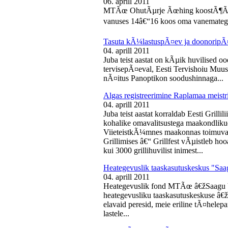
06. aprill 2011
MTÃœ OhutÃµrje Ãœhing koostÃ¶Ã¶s
vanuses 14â€“16 koos oma vanematega
Tasuta kÃ¼lastuspÃ¤ev ja doonoripÃ
04. aprill 2011
Juba teist aastat on kÃµik huvilised oo
tervisepÃ¤eval, Eesti Tervishoiu Muu
nÃ¤itus Panoptikon soodushinnaga...
Algas registreerimine Raplamaa meistri
04. aprill 2011
Juba teist aastat korraldab Eesti Gril
kohalike omavalitsustega maakondliku
ViieteistkÃ¼mnes maakonnas toimuval 
Grillimises â€“ Grillfest vÃµistleb h
kui 3000 grillihuvilist inimest...
Heategevuslik taaskasutuskeskus "Saa
04. aprill 2011
Heategevuslik fond MTÃœ â€žSaagu 
heategevusliku taaskasutuskeskuse â
elavaid peresid, meie eriline tÃ¤helep
lastele...