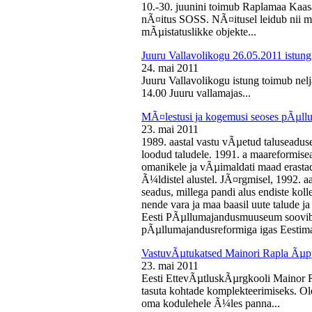
10.-30. juunini toimub Raplamaa Kaas
nÃ¤itus SOSS. NÃ¤itusel leidub nii ma
mÃµistatuslikke objekte...
Juuru Vallavolikogu 26.05.2011 istung
24. mai 2011
Juuru Vallavolikogu istung toimub nelj
14.00 Juuru vallamajas...
MÃ¤lestusi ja kogemusi seoses pÃµll
23. mai 2011
1989. aastal vastu vÃµetud taluseaduse
loodud taludele. 1991. a maareformise
omanikele ja vÃµimaldati maad erasta
Ã¼ldistel alustel. JÃ¤rgmisel, 1992. 
seadus, millega pandi alus endiste kolle
nende vara ja maa baasil uute talude 
Eesti PÃµllumajandusmuuseum soovib 
pÃµllumajandusreformiga igas Eestima
VastuvÃµtukatsed Mainori Rapla Ãµpp
23. mai 2011
Eesti EttevÃµtluskÃµrgkooli Mainor 
tasuta kohtade komplekteerimiseks. Ol
oma kodulehele Ã¼les panna...