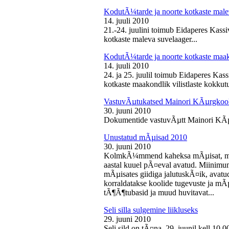
KodutÃ¼tarde ja noorte kotkaste male
14. juuli 2010
21.-24. juulini toimub Eidaperes Kas
kotkaste maleva suvelaager...
KodutÃ¼tarde ja noorte kotkaste maako
14. juuli 2010
24. ja 25. juulil toimub Eidaperes Ka
kotkaste maakondlik vilistlaste kokkutu
VastuvÃµtukatsed Mainori KÃµrgkool
30. juuni 2010
Dokumentide vastuvÃµtt Mainori KÃµ
Unustatud mÃµisad 2010
30. juuni 2010
KolmkÃ¼mmend kaheksa mÃµisat, mille
aastal kuuel pÃ¤eval avatud. Miinimu
mÃµisates giidiga jalutuskÃ¤ik, avatu
korraldatakse koolide tugevuste ja mÃ
tÃ¶Ã¶tubasid ja muud huvitavat...
Seli silla sulgemine liikluseks
29. juuni 2010
Seli sild on tÃ¤na, 29. juunil kell 10.0