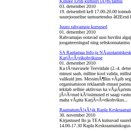
Killuke Eesti kultuuri lÃ¤bi tantsu
03. detsember 2010
19. detsembril kell 17.00-20.00 toimu
suurejooneline tantsuetendus â€žEesti 
Juuru rahvamaja kursused
01. detsember 2010
Rahvamajas ootavad uusi huvilisi algaj
joogatreeningud ning seltskonnatantsu 
SA Raplamaa Info-ja NÃµustamiskesku
KarjÃ¤Ã¤rikohvikusse
01. detsember 2010
Ka tÃ¤navusele Teeviidale (2.-4. det
minust saab, milline kool valida, milli
valikuid jms. MessimÃ¶llus vÃµib sega
organisatsioon reklaamib ennast parima
tekitab selline aktiivsus ka vÃµÃµris
jÃ¤Ã¤nud kÃ¼simused ei saagi vastust
maha vÃµtta KarjÃ¤Ã¤rikohvikus...
RaamatumÃ¼Ã¼k Rapla Keskraamat
30. november 2010
Kirjastused Ilo ja TEA kutsuvad suur
14.00-17.30 Rapla Keskraamatukogus.