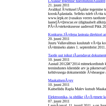
LÃµkke tegemise tuleohutusnÃµuded
21. juuni 2011
Avalikul Ã¼ritusel lÃµkke tegemine t
kooskÃµlastada. Selleks tuleb tÃ¤ita tao
www.lepk.ee (vasakus veeres taotluste a
laane[Ã¤t]rescue.ee (digitaalselt allk
PÃ¤Ã¤stekeskusesse aadressil Pikk 2
Konkurss JÃ¤rlepa lasteaia direktori a
20. juuni 2011
Juuru Vallavalitsus kuulutab vÃ¤lja ko
tÃ¤itmiseks alates 1. septembrist 2011.
Taotle uut isikut tÃµendavat dokumenti
10. juuni 2011
Aastail 2012â€“2014 mitmekordistub 
teenindustes klientide arv ja pikenevad
kehtivusega dokumentide Ã¼heaegse a
MaakaitsepÃ¤ev
10. juuni 2011
Kaitseliidu Rapla Malev kutsub Maakai
Elektroonika- ja ohtlike jÃ¤Ã¤tmete 
07. juuni 2011
LaupÃ¤eval, 11. juunil 2011. a on Juu