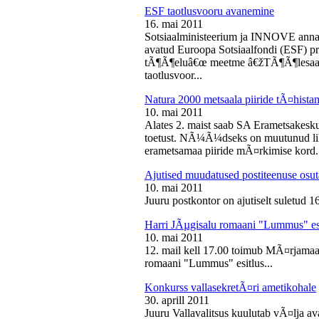
ESF taotlusvooru avanemine
16. mai 2011
Sotsiaalministeerium ja INNOVE annava
avatud Euroopa Sotsiaalfondi (ESF) pri
tÃ¶Ã¶eluâ€œ meetme â€žTÃ¶Ã¶lesaam
taotlusvoor...
Natura 2000 metsaala piiride tÃ¤hist
10. mai 2011
Alates 2. maist saab SA Erametsakesk
toetust. NÃ¼Ã¼dseks on muutunud liht
erametsamaa piiride mÃ¤rkimise kord.
Ajutised muudatused postiteenuse osut
10. mai 2011
Juuru postkontor on ajutiselt suletud 1
Harri JÃµgisalu romaani "Lummus" es
10. mai 2011
12. mail kell 17.00 toimub MÃ¤rjamaa 
romaani "Lummus" esitlus...
Konkurss vallasekretÃ¤ri ametikohale
30. aprill 2011
Juuru Vallavalitsus kuulutab vÃ¤lja av