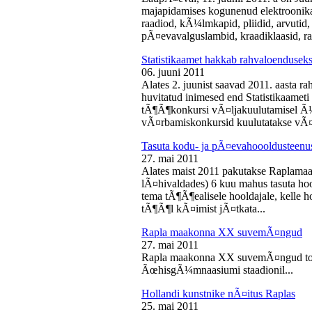
majapidamises kogunenud elektroonika-
raadiod, kÃ¼lmkapid, pliidid, arvutid,
pÃ¤evavalguslambid, kraadiklaasid, ra
Statistikaamet hakkab rahvaloendusek
06. juuni 2011
Alates 2. juunist saavad 2011. aasta r
huvitatud inimesed end Statistikaameti 
tÃ¶Ã¶konkursi vÃ¤ljakuulutamisel Ã
vÃ¤rbamiskonkursid kuulutatakse vÃ¤l
Tasuta kodu- ja pÃ¤evahoooldusteenus
27. mai 2011
Alates maist 2011 pakutakse Raplamaa
lÃ¤hivaldades) 6 kuu mahus tasuta hoo
tema tÃ¶Ã¶ealisele hooldajale, kelle 
tÃ¶Ã¶l kÃ¤imist jÃ¤tkata...
Rapla maakonna XX suvemÃ¤ngud
27. mai 2011
Rapla maakonna XX suvemÃ¤ngud toi
ÃœhisgÃ¼mnaasiumi staadionil...
Hollandi kunstnike nÃ¤itus Raplas
25. mai 2011