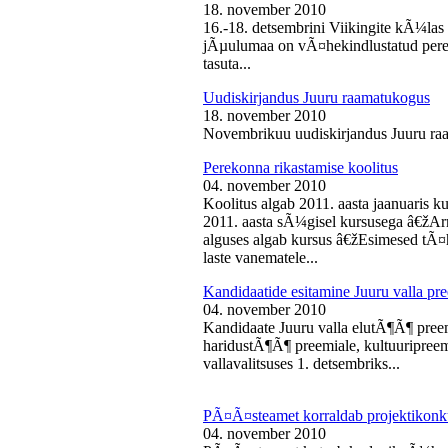
18. november 2010
16.-18. detsembrini Viikingite kÃ¼la
jÃµulumaa on vÃ¤hekindlustatud perede
tasuta...
Uudiskirjandus Juuru raamatukogus
18. november 2010
Novembrikuu uudiskirjandus Juuru ra
Perekonna rikastamise koolitus
04. november 2010
Koolitus algab 2011. aasta jaanuaris
2011. aasta sÃ¼gisel kursusega â€žAr
alguses algab kursus â€žEsimesed tÃ¤
laste vanematele...
Kandidaatide esitamine Juuru valla 
04. november 2010
Kandidaate Juuru valla elutÃ¶Ã¶ preem
haridustÃ¶Ã¶ preemiale, kultuuripreem
vallavalitsuses 1. detsembriks...
PÃ¤Ã¤steamet korraldab projektikonk
04. november 2010