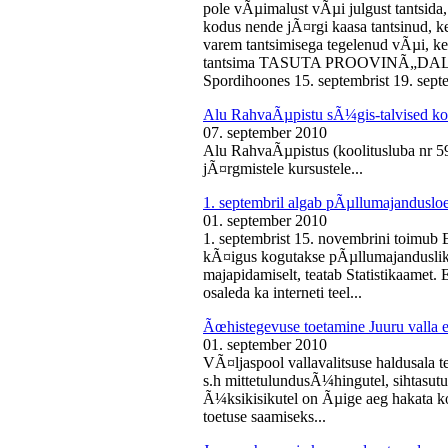
pole vÃµimalust vÃµi julgust tantsida,
kodus nende jÃ¤rgi kaasa tantsinud, kel
varem tantsimisega tegelenud vÃµi, k
tantsima TASUTA PROOVINÃ„DALA! 
Spordihoones 15. septembrist 19. septe
Alu RahvaÃµpistu sÃ¼gis-talvised ko
07. september 2010
Alu RahvaÃµpistus (koolitusluba nr 
jÃ¤rgmistele kursustele...
1. septembril algab pÃµllumajanduslo
01. september 2010
1. septembrist 15. novembrini toimub 
kÃ¤igus kogutakse pÃµllumajandusliku
majapidamiselt, teatab Statistikaamet
osaleda ka interneti teel...
Ãœhistegevuse toetamine Juuru valla e
01. september 2010
VÃ¤ljaspool vallavalitsuse haldusala te
s.h mittetulundusÃ¼hingutel, sihtasutus
Ã¼ksikisikutel on Ãµige aeg hakata ko
toetuse saamiseks...