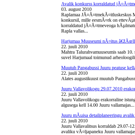
Avalik konkurss korraldatud jÃ¤Ã¤tm
03. august 2010
Raplamaa JÃ¤Ã¤tmekÃ¤itluskeskus M
konkursil, mille eesmÃ¤rk on ettevÃµ
korraldatud jÃ¤Ã¤tmeveoga hÃµlmatu
Rapla vallas...
Harjumaa Muuseumi nÃ¤itus â€žÃœll
22. juuli 2010
Mahtra Talurahvamuuseumis saab 10. s
suvel Harjumaal toimunud arheoloogilis
Muutub Pangabussi Juuru peatuse kell
22. juuli 2010
Alates augustikuust muutub Pangabussi
Juuru Vallavolikogu 29.07.2010 erakor
22. juuli 2010
Juuru Vallavolikogu erakorraline istun
algusega kell 14.00 Juuru vallamajas...
Juuru mÃµisa detailplaneeringu avali
22. juuli 2010
Juuru Vallavalitsus korraldab 29.07-1
avaliku vÃ¤ljapaneku Juuru vallamajas