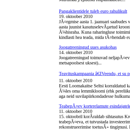
Pangaklientidele tuleb euro rahulikult
19. oktoober 2010
JÃ¤rgmise aasta 1. jaanuari saabudes 
aasta juunist kasutuselevÃµetud kroon
Ã¼hisraha. Kuna raharingluse toimimise
kindlasti hea teada, mida tÃ¤hendab e
Joogatreeningud uues asukohas
14. oktoober 2010
Joogatreeningud toimuvad neljapÃ¤evit
metsapoolsest uksest)...
Teavituskampaania â€žVeendu, et su pe
11. oktoober 2010
Eesti Loomakaitse Seltsi korraldatud
Ã¼les oma lemmikloomi (ehk pereliikm
aga neid suvilapiirkondadesse hulkuma
TeabepÃ¤ev korterelamute esindajatel
11. oktoober 2010
15. oktoobril korÂ­raldab sihtasutus K
teabepÃ¤eva, et tutvustada investeer
rekonstrueerimise toetusÂ» tingimusi