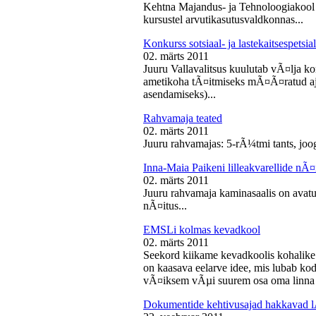
Kehtna Majandus- ja Tehnoloogiakool k
kursustel arvutikasutusvaldkonnas...
Konkurss sotsiaal- ja lastekaitsespetsia
02. märts 2011
Juuru Vallavalitsus kuulutab vÃ¤lja konk
ametikoha tÃ¤itmiseks mÃ¤Ã¤ratud aja
asendamiseks)...
Rahvamaja teated
02. märts 2011
Juuru rahvamajas: 5-rÃ¼tmi tants, joog
Inna-Maia Paikeni lilleakvarellide nÃ¤
02. märts 2011
Juuru rahvamaja kaminasaalis on avatud
nÃ¤itus...
EMSLi kolmas kevadkool
02. märts 2011
Seekord kiikame kevadkoolis kohalike
on kaasava eelarve idee, mis lubab koda
vÃ¤iksem vÃµi suurem osa oma linna v
Dokumentide kehtivusajad hakkavad