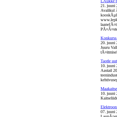
LÃµkke t
21. juuni
Avalikul 
kooskÃµlas
www.lepk.e
laane[Ã¤t
PÃ¤Ã¤stek
Konkurss 
20. juuni
Juuru Val
tÃ¤itmisek
Taotle uu
10. juuni
Aastail 2
teenindust
kehtivuse
Maakaits
10. juuni
Kaitselii
Elektroon
07. juuni
LaupÃ¤eva