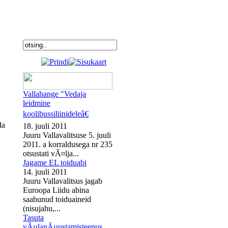
Vallahange "Vedaja
leidmine
koolibussiliinideleâ€
da
18. juuli 2011
Juuru Vallavalitsuse 5. juuli
2011. a korraldusega nr 235
otsustati vÃ¤lja...
Jagame EL toiduabi
14. juuli 2011
Juuru Vallavalitsus jagab
Euroopa Liidu abina
saabunud toiduaineid
(nisujahu,...
Tasuta
vÃµlanÃµustamisteenus