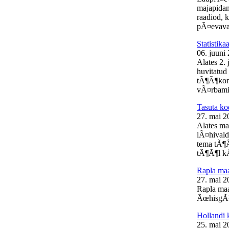
majapidam
raadiod, 
pÃ¤evaval
Statistik
06. juuni
Alates 2.
huvitatud 
tÃ¶Ã¶kon
vÃ¤rbamis
Tasuta ko
27. mai 2
Alates ma
lÃ¤hivald
tema tÃ¶Ã
tÃ¶Ã¶l kÃ
Rapla m
27. mai 2
Rapla ma
ÃœhisgÃ¼
Hollandi 
25. mai 2