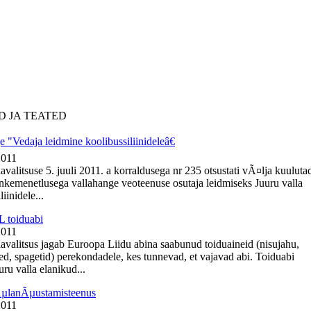
D JA TEATED
 "Vedaja leidmine koolibussiliinideleâ€
2011
avalitsuse 5. juuli 2011. a korraldusega nr 235 otsustati vÃ¤lja kuuluta
nkemenetlusega vallahange veoteenuse osutaja leidmiseks Juuru valla
iinidele...
 toiduabi
2011
lavalitsus jagab Euroopa Liidu abina saabunud toiduaineid (nisujahu,
ed, spagetid) perekondadele, kes tunnevad, et vajavad abi. Toiduabi
ru valla elanikud...
ÃµlanÃµustamisteenus
2011