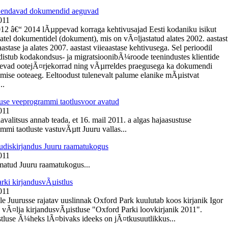
Ãµendavad dokumendid aeguvad
011
012 â€“ 2014 lÃµppevad korraga kehtivusajad Eesti kodaniku isikut
tel dokumentidel (dokument), mis on vÃ¤ljastatud alates 2002. aastast
tase ja alates 2007. aastast viieaastase kehtivusega. Sel perioodil
istub kodakondsus- ja migratsioonibÃ¼roode teenindustes klientide
nevad ootejÃ¤rjekorrad ning vÃµrreldes praegusega ka dokumendi
mise ooteaeg. Eeltoodust tulenevalt palume elanike mÃµistvat
..
use veeprogrammi taotlusvoor avatud
011
avalitsus annab teada, et 16. mail 2011. a algas hajaasustuse
mmi taotluste vastuvÃµtt Juuru vallas...
diskirjandus Juuru raamatukogus
011
atud Juuru raamatukogus...
rki kirjandusvÃµistlus
011
e Juurusse rajatav uuslinnak Oxford Park kuulutab koos kirjanik Igor
 vÃ¤lja kirjandusvÃµistluse "Oxford Parki loovkirjanik 2011".
tluse Ã¼heks lÃ¤bivaks ideeks on jÃ¤tkusuutlikkus...