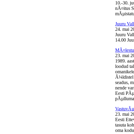
10.-30. j
nÃ¤itus S
mÃµistatu
Juuru Val
24. mai 2
Juuru Val
14.00 Juur
MÃ¤lestus
23. mai 2
1989. aas
loodud ta
omanikele
Ã¼ldistel
seadus, mi
nende var
Eesti PÃµ
pÃµllumaj
VastuvÃµt
23. mai 2
Eesti Ett
tasuta ko
oma kodul