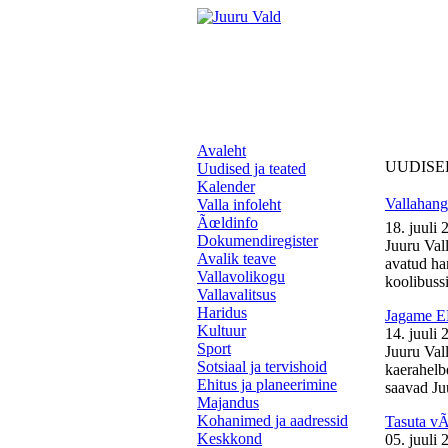
Avaleht
UUDISE
Uudised ja teated
Kalender
Vallahange
Valla infoleht
Ãœldinfo
18. juuli 
Dokumendiregister
Juuru Vall
Avalik teave
avatud ha
Vallavolikogu
koolibussil
Vallavalitsus
Haridus
Jagame EL
Kultuur
14. juuli 
Sport
Juuru Val
Sotsiaal ja tervishoid
kaerahelb
Ehitus ja planeerimine
saavad Juu
Majandus
Kohanimed ja aadressid
Tasuta v
Keskkond
05. juuli 