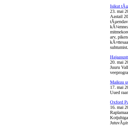
Isikut t
23. mai 2
Aastail 2
tÃµendava
kÃ¼mneaas
mitmekord
arv, pike
kÃ¤ttesaa
suhtumist.
Hajaasust
20. mai 2
Juuru Vall
veeprogra
Maikuu uu
17. mai 2
Uued raam
Oxford Pa
16. mai 2
Raplamaal
Kotjuhiga
JutuvÃµis