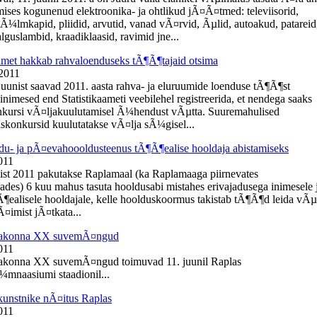
ises kogunenud elektroonika- ja ohtlikud jÃ¤Ã¤tmed: televiisorid,
kÃ¼lmkapid, pliidid, arvutid, vanad vÃ¤rvid, Ãµlid, autoakud, patareid
guslambid, kraadiklaasid, ravimid jne...
aamet hakkab rahvaloenduseks tÃ¶Ã¶tajaid otsima
 2011
 juunist saavad 2011. aasta rahva- ja eluruumide loenduse tÃ¶Ã¶st
inimesed end Statistikaameti veebilehel registreerida, et nendega saaks
kursi vÃ¤ljakuulutamisel Ã¼hendust vÃµtta. Suuremahulised
konkursid kuulutatakse vÃ¤lja sÃ¼gisel...
du- ja pÃ¤evahoooldusteenus tÃ¶Ã¶ealise hooldaja abistamiseks
011
ist 2011 pakutakse Raplamaal (ka Raplamaaga piirnevates
ades) 6 kuu mahus tasuta hooldusabi mistahes erivajadusega inimesele 
¶ealisele hooldajale, kelle hoolduskoormus takistab tÃ¶Ã¶d leida vÃµ
¤imist jÃ¤tkata...
aakonna XX suvemÃ¤ngud
011
akonna XX suvemÃ¤ngud toimuvad 11. juunil Raplas
mnaasiumi staadionil...
kunstnike nÃ¤itus Raplas
011