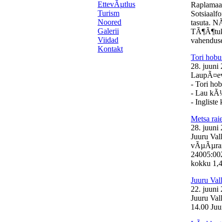
EttevÃµtlus
Raplamaa
Turism
Sotsiaalf
Noored
tasuta. N
Galerii
TÃ¶Ã¶tuk
Viidad
vahenduse
Kontakt
Tori hobu
28. juuni
LaupÃ¤eval
- Tori ho
- Lau kÃ
- Inglist
Metsa ra
28. juuni
Juuru Val
vÃµÃµrand
24005:00
kokku 1,46
Juuru Val
22. juuni
Juuru Val
14.00 Juur