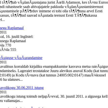
l tÃ¶Ã¶tab vÃµlanÃµustajana jurist Ãœlli Adamson, kes tÃ¤nu Euro
ondi rahastusele saab abivajajatele pakkuda vÃµlanÃµustamisteenust
Ãµustamisele pÃ¶Ã¶rduv inimene ei tohi olla tÃ¶Ã¶tuna arvel Eesti
assas, tÃ¶Ã¶tud saavad nÃµutada teenust Eesti TÃ¶Ã¶tukassa
l...
sega Raplamaal
 2011
, 16. juulil Inglistel:
busega Raplamaal
¼la 770
e kÃ¼la 555
ieÃµiguse vÃµÃµrandamine
 2011
lavalitsus korraldab kirjaliku enampakkumise kasvava metsa raieÃµigu
amiseks. Lageraiet teostatakse Juuru alevikus asuval Kodu (kat tunn
2:0149) ja Kodu tÃ¤nava (kat tunnus 24005:002:0147) maaÃ¼ksusel
 ha ulatuses...
lavolikogu 30.06.2011 istung
 2011
lavolikogu istung toimub neljapÃ¤eval, 30. juunil 2011. a algusega kell
u vallamajas...