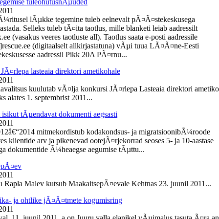
egemise tuleohutusnÃµuded
 2011
Ã¼ritusel lÃµkke tegemine tuleb eelnevalt pÃ¤Ã¤stekeskusega
tada. Selleks tuleb tÃ¤ita taotlus, mille blanketi leiab aadressilt
e (vasakus veeres taotluste all). Taotlus saata e-posti aadressile
]rescue.ee (digitaalselt allkirjastatuna) vÃµi tuua LÃ¤Ã¤ne-Eesti
eskusesse aadressil Pikk 20A PÃ¤rnu...
JÃ¤rlepa lasteaia direktori ametikohale
 2011
lavalitsus kuulutab vÃ¤lja konkursi JÃ¤rlepa Lasteaia direktori ametik
s alates 1. septembrist 2011...
t isikut tÃµendavat dokumenti aegsasti
 2011
012â€“2014 mitmekordistub kodakondsus- ja migratsioonibÃ¼roode
es klientide arv ja pikenevad ootejÃ¤rjekorrad seoses 5- ja 10-aastase
ga dokumentide Ã¼heaegse aegumise tÃµttu...
epÃ¤ev
 2011
du Rapla Malev kutsub MaakaitsepÃ¤evale Kehtnas 23. juunil 2011...
ika- ja ohtlike jÃ¤Ã¤tmete kogumisring
 2011
l, 11. juunil 2011. a on Juuru valla elanikel vÃµimalus tasuta Ã¤ra a