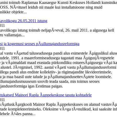
uunini toimub Raplamaa Kaasaegse Kunsti Keskuses Hollandi kunstnik
OSS. NÃ¤itusel leidub nii maale kui installatsioone ning muid
slikke objekte...
lavolikogu 26.05.2011 istung
011
lavolikogu istung toimub neljapÃ¤eval, 26. mail 2011. a algusega kell
u vallamajas...
i ja kogemusi seoses pÃµllumajandusreformiga
011
tal vastu vÃµetud taluseadusega pandi alus esimestele Ãµiguslikul alus
ludele. 1991. a maareformiseadusega tagastati maa ÃµigusjÃ¤rgsetele
 ja vÃµimaldati maad erastada piirkondliku ostueesÃµigusega vÃµi k
 alustel. JÃ¤rgmisel, 1992. aastal vÃµeti vastu pÃµllumajandusreformi
llega pandi alus endiste kollektiiv- ja riigimajandite likvideerimisele,
a ja maa baasil uute talude ja pÃµllumajandusettevÃµtete loomisele.
llumajandusmuuseum soovib teada saada, mis toimus seoses
andusreformiga igas Eestimaa paigas.
ukatsed Mainori Rapla Ãµppekeskuse tasuta kohtadele
011
evÃµtluskÃµrgkooli Mainor Rapla Ãµppekeskuses on alanud vastuvÃµ
htade komplekteerimiseks. Oleksime vÃ¤ga tÃ¤nulikud, kui saaksite in
ehele Ã¼les panna...