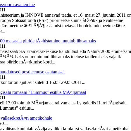
usvooru avanemine
011
inisteerium ja INNOVE annavad teada, et 16. maist 27. juunini 2011 o
roopa Sotsiaalfondi (ESF) prioriteetse suuna â€žPikk ja kvaliteetne
â€œ meetme â€žTÃ¶Ã¶lesaamist toetavad hoolekandemeetmedâ€œ
r...
00 metsaala piiride tÃ¤histamine muutub lihtsamaks
011
 maist saab SA Erametsakeskuse kaudu taotleda Natura 2000 erametsa
NÃ¼Ã¼dseks on muutunud lihtsamaks toetuse taotlemiseks vajalik
aa piiride mÃ¤rkimise kord...
muudatused postiteenuse osutamisel
011
kontor on ajutiselt suletud 16.05-29.05.2011...
gisalu romaani "Lummus" esitlus MÃ¤rjamaal
011
kell 17.00 toimub MÃ¤rjamaa rahvamajas Ly galeriis Harri JÃµgisalu
Lummus" esitlus...
vallasekretÃ¤ri ametikohale
 2011
lavalitsus kuulutab vÃ¤lja avaliku konkursi vallasekretÃ¤ri ametikoha