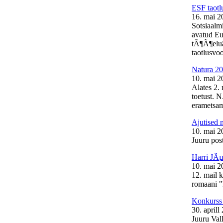
ESF taotl
16. mai 2
Sotsiaalm
avatud Eu
tÃ¶Ã¶elu
taotlusvoo
Natura 20
10. mai 2
Alates 2.
toetust. 
erametsam
Ajutised 
10. mai 2
Juuru post
Harri JÃµ
10. mai 2
12. mail 
romaani "
Konkurss 
30. aprill
Juuru Val