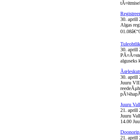
tÃ¤itmisek
Registree
30. aprill
Algas reg
01.08â€“0
Tuleohtli
30. aprill
PÃ¤Ã¤stea
alguseks k
Ãœleskut
30. aprill
Juuru VII
reedeÃµht
pÃ¼hapÃ¤
Juuru Val
21. aprill
Juuru Vall
14.00 Juur
Doonorip
21. aprill