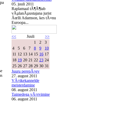
opa
05. juuli 2011
Raplamaal tÃ¶Ã¶tab
vÃµlanÃµustajana jurist
Ãœlli Adamson, kes tÃ¤nu
Euroopa...
<<
Juuli
>>
1
2
3
4
5
6
7
8
9
10
11
12
13
14
15
16
17
18
19
20
21
22
23
24
25
26
27
28
29
30
31
se
Juuru perepÃ¤ev
us
27. august 2011
VÃ¤ikekannelde
meisterdamine
08. august 2011
Taimedega vÃ¤rvimine
06. august 2011