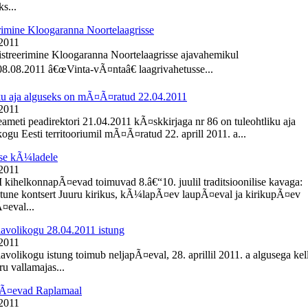
s...
rimine Kloogaranna Noortelaagrisse
 2011
istreerimine Kloogaranna Noortelaagrisse ajavahemikul
8.08.2011 â€œVinta-vÃ¤ntaâ€ laagrivahetusse...
ku aja alguseks on mÃ¤Ã¤ratud 22.04.2011
 2011
meti peadirektori 21.04.2011 kÃ¤skkirjaga nr 86 on tuleohtliku aja
ogu Eesti territooriumil mÃ¤Ã¤ratud 22. aprill 2011. a...
se kÃ¼ladele
 2011
I kihelkonnapÃ¤evad toimuvad 8.â€“10. juulil traditsioonilise kavaga:
une kontsert Juuru kirikus, kÃ¼lapÃ¤ev laupÃ¤eval ja kirikupÃ¤ev
eval...
lavolikogu 28.04.2011 istung
 2011
avolikogu istung toimub neljapÃ¤eval, 28. aprillil 2011. a algusega kel
u vallamajas...
Ã¤evad Raplamaal
 2011