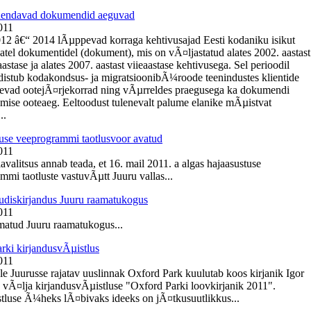
Ãµendavad dokumendid aeguvad
011
012 â€“ 2014 lÃµppevad korraga kehtivusajad Eesti kodaniku isikut
tel dokumentidel (dokument), mis on vÃ¤ljastatud alates 2002. aastast
tase ja alates 2007. aastast viieaastase kehtivusega. Sel perioodil
istub kodakondsus- ja migratsioonibÃ¼roode teenindustes klientide
nevad ootejÃ¤rjekorrad ning vÃµrreldes praegusega ka dokumendi
mise ooteaeg. Eeltoodust tulenevalt palume elanike mÃµistvat
..
use veeprogrammi taotlusvoor avatud
011
avalitsus annab teada, et 16. mail 2011. a algas hajaasustuse
mmi taotluste vastuvÃµtt Juuru vallas...
diskirjandus Juuru raamatukogus
011
atud Juuru raamatukogus...
rki kirjandusvÃµistlus
011
e Juurusse rajatav uuslinnak Oxford Park kuulutab koos kirjanik Igor
 vÃ¤lja kirjandusvÃµistluse "Oxford Parki loovkirjanik 2011".
tluse Ã¼heks lÃ¤bivaks ideeks on jÃ¤tkusuutlikkus...