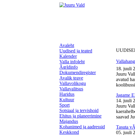
Avaleht
UUDISE
Uudised ja teated
Kalender
Vallahange
Valla infoleht
Ãœldinfo
18. juuli 
Dokumendiregister
Juuru Vall
Avalik teave
avatud ha
Vallavolikogu
koolibussil
Vallavalitsus
Haridus
Jagame EL
Kultuur
14. juuli 
Sport
Juuru Val
Sotsiaal ja tervishoid
kaerahelb
Ehitus ja planeerimine
saavad Juu
Majandus
Kohanimed ja aadressid
Tasuta v
Keskkond
05. juuli 