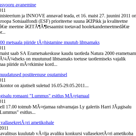
usvooru avanemine
011
inisteerium ja INNOVE annavad teada, et 16. maist 27. juunini 2011 o
roopa Sotsiaalfondi (ESF) prioriteetse suuna â€žPikk ja kvaliteetne
â€œ meetme â€žTÃ¶Ã¶lesaamist toetavad hoolekandemeetmedâ€œ
r...
00 metsaala piiride tÃ¤histamine muutub lihtsamaks
011
 maist saab SA Erametsakeskuse kaudu taotleda Natura 2000 erametsa
NÃ¼Ã¼dseks on muutunud lihtsamaks toetuse taotlemiseks vajalik
aa piiride mÃ¤rkimise kord...
muudatused postiteenuse osutamisel
011
kontor on ajutiselt suletud 16.05-29.05.2011...
gisalu romaani "Lummus" esitlus MÃ¤rjamaal
011
kell 17.00 toimub MÃ¤rjamaa rahvamajas Ly galeriis Harri JÃµgisalu
Lummus" esitlus...
vallasekretÃ¤ri ametikohale
 2011
lavalitsus kuulutab vÃ¤lja avaliku konkursi vallasekretÃ¤ri ametikoha