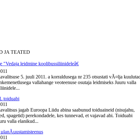
D JA TEATED
 "Vedaja leidmine koolibussiliinideleâ€
2011
avalitsuse 5. juuli 2011. a korraldusega nr 235 otsustati vÃ¤lja kuuluta
nkemenetlusega vallahange veoteenuse osutaja leidmiseks Juuru valla
iinidele...
 toiduabi
2011
lavalitsus jagab Euroopa Liidu abina saabunud toiduaineid (nisujahu,
ed, spagetid) perekondadele, kes tunnevad, et vajavad abi. Toiduabi
ru valla elanikud...
ÃµlanÃµustamisteenus
2011