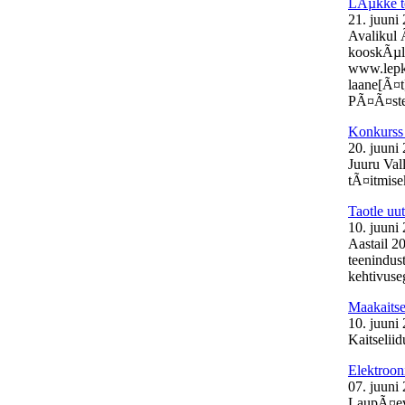
LÃµkke t
21. juuni
Avalikul 
kooskÃµlas
www.lepk.e
laane[Ã¤t
PÃ¤Ã¤stek
Konkurss 
20. juuni
Juuru Val
tÃ¤itmisek
Taotle uu
10. juuni
Aastail 2
teenindust
kehtivuse
Maakaits
10. juuni
Kaitselii
Elektroon
07. juuni
LaupÃ¤eva