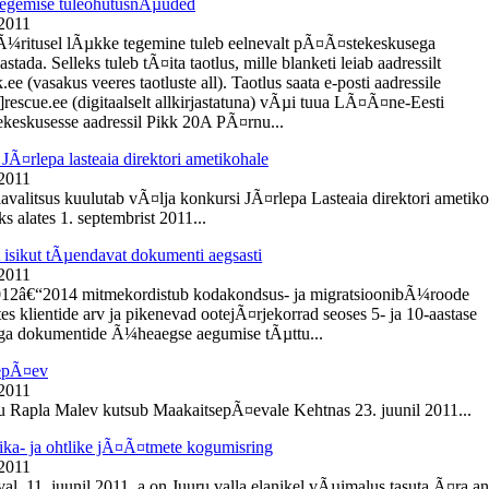
egemise tuleohutusnÃµuded
 2011
Ã¼ritusel lÃµkke tegemine tuleb eelnevalt pÃ¤Ã¤stekeskusega
tada. Selleks tuleb tÃ¤ita taotlus, mille blanketi leiab aadressilt
e (vasakus veeres taotluste all). Taotlus saata e-posti aadressile
]rescue.ee (digitaalselt allkirjastatuna) vÃµi tuua LÃ¤Ã¤ne-Eesti
eskusesse aadressil Pikk 20A PÃ¤rnu...
JÃ¤rlepa lasteaia direktori ametikohale
 2011
lavalitsus kuulutab vÃ¤lja konkursi JÃ¤rlepa Lasteaia direktori ametik
s alates 1. septembrist 2011...
t isikut tÃµendavat dokumenti aegsasti
 2011
012â€“2014 mitmekordistub kodakondsus- ja migratsioonibÃ¼roode
es klientide arv ja pikenevad ootejÃ¤rjekorrad seoses 5- ja 10-aastase
ga dokumentide Ã¼heaegse aegumise tÃµttu...
epÃ¤ev
 2011
du Rapla Malev kutsub MaakaitsepÃ¤evale Kehtnas 23. juunil 2011...
ika- ja ohtlike jÃ¤Ã¤tmete kogumisring
 2011
l, 11. juunil 2011. a on Juuru valla elanikel vÃµimalus tasuta Ã¤ra a