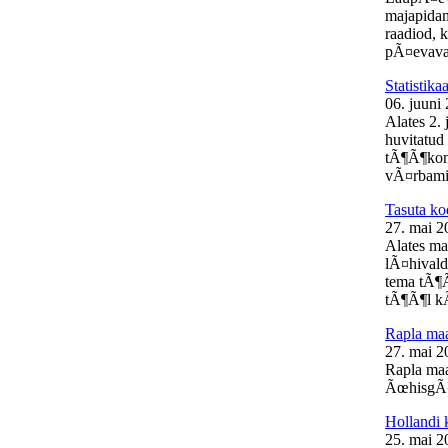
majapidam
raadiod, 
pÃ¤evaval
Statistik
06. juuni
Alates 2.
huvitatud 
tÃ¶Ã¶kon
vÃ¤rbamis
Tasuta ko
27. mai 2
Alates ma
lÃ¤hivald
tema tÃ¶Ã
tÃ¶Ã¶l kÃ
Rapla m
27. mai 2
Rapla ma
ÃœhisgÃ¼
Hollandi 
25. mai 2