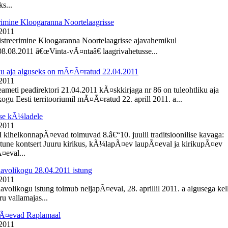
s...
rimine Kloogaranna Noortelaagrisse
 2011
istreerimine Kloogaranna Noortelaagrisse ajavahemikul
8.08.2011 â€œVinta-vÃ¤ntaâ€ laagrivahetusse...
ku aja alguseks on mÃ¤Ã¤ratud 22.04.2011
 2011
meti peadirektori 21.04.2011 kÃ¤skkirjaga nr 86 on tuleohtliku aja
ogu Eesti territooriumil mÃ¤Ã¤ratud 22. aprill 2011. a...
se kÃ¼ladele
 2011
I kihelkonnapÃ¤evad toimuvad 8.â€“10. juulil traditsioonilise kavaga:
une kontsert Juuru kirikus, kÃ¼lapÃ¤ev laupÃ¤eval ja kirikupÃ¤ev
eval...
lavolikogu 28.04.2011 istung
 2011
avolikogu istung toimub neljapÃ¤eval, 28. aprillil 2011. a algusega kel
u vallamajas...
Ã¤evad Raplamaal
 2011