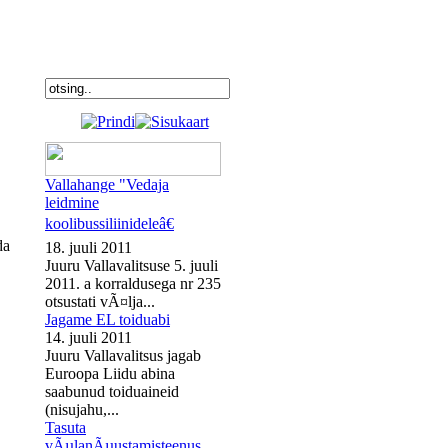
Vallahange "Vedaja
leidmine
koolibussiliinideleâ€
da
18. juuli 2011
Juuru Vallavalitsuse 5. juuli
2011. a korraldusega nr 235
otsustati vÃ¤lja...
Jagame EL toiduabi
14. juuli 2011
Juuru Vallavalitsus jagab
Euroopa Liidu abina
saabunud toiduaineid
(nisujahu,...
Tasuta
vÃµlanÃµustamisteenus