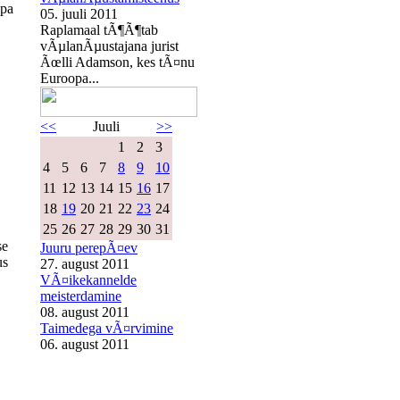
opa
05. juuli 2011
Raplamaal tÃ¶Ã¶tab
vÃµlanÃµustajana jurist
Ãœlli Adamson, kes tÃ¤nu
Euroopa...
<<
Juuli
>>
1
2
3
4
5
6
7
8
9
10
11
12
13
14
15
16
17
18
19
20
21
22
23
24
25
26
27
28
29
30
31
se
Juuru perepÃ¤ev
us
27. august 2011
VÃ¤ikekannelde
meisterdamine
08. august 2011
Taimedega vÃ¤rvimine
06. august 2011