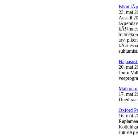
Isikut t
23. mai 2
Aastail 2
tÃµendava
kÃ¼mneaas
mitmekord
arv, pike
kÃ¤ttesaa
suhtumist.
Hajaasust
20. mai 2
Juuru Vall
veeprogra
Maikuu uu
17. mai 2
Uued raam
Oxford Pa
16. mai 2
Raplamaal
Kotjuhiga
JutuvÃµis