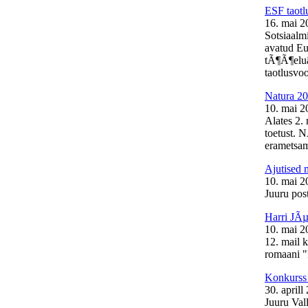
ESF taotl
16. mai 2
Sotsiaalm
avatud Eu
tÃ¶Ã¶elu
taotlusvoo
Natura 20
10. mai 2
Alates 2.
toetust. 
erametsam
Ajutised 
10. mai 2
Juuru post
Harri JÃµ
10. mai 2
12. mail 
romaani "
Konkurss 
30. aprill
Juuru Val