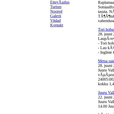
EttevÃµtlus
Raplamaa
Turism
Sotsiaalf
Noored
tasuta. N
Galerii
TÃ¶Ã¶tuk
Viidad
vahenduse
Kontakt
Tori hobu
28. juuni
LaupÃ¤eval
- Tori ho
- Lau kÃ
- Inglist
Metsa ra
28. juuni
Juuru Val
vÃµÃµrand
24005:00
kokku 1,46
Juuru Val
22. juuni
Juuru Val
14.00 Juur