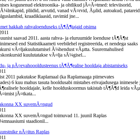
ises kogunenud elektroonika- ja ohtlikud jÃ¤Ã¤tmed: televiisorid,
kÃ¼lmkapid, pliidid, arvutid, vanad vÃ¤rvid, Ãµlid, autoakud, patareid
guslambid, kraadiklaasid, ravimid jne...
aamet hakkab rahvaloenduseks tÃ¶Ã¶tajaid otsima
 2011
 juunist saavad 2011. aasta rahva- ja eluruumide loenduse tÃ¶Ã¶st
inimesed end Statistikaameti veebilehel registreerida, et nendega saaks
kursi vÃ¤ljakuulutamisel Ã¼hendust vÃµtta. Suuremahulised
konkursid kuulutatakse vÃ¤lja sÃ¼gisel...
du- ja pÃ¤evahoooldusteenus tÃ¶Ã¶ealise hooldaja abistamiseks
011
ist 2011 pakutakse Raplamaal (ka Raplamaaga piirnevates
ades) 6 kuu mahus tasuta hooldusabi mistahes erivajadusega inimesele 
¶ealisele hooldajale, kelle hoolduskoormus takistab tÃ¶Ã¶d leida vÃµ
¤imist jÃ¤tkata...
aakonna XX suvemÃ¤ngud
011
akonna XX suvemÃ¤ngud toimuvad 11. juunil Raplas
mnaasiumi staadionil...
kunstnike nÃ¤itus Raplas
011