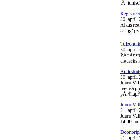
tÃ¤itmisek
Registree
30. aprill
Algas reg
01.08â€“0
Tuleohtli
30. aprill
PÃ¤Ã¤stea
alguseks k
Ãœleskut
30. aprill
Juuru VII
reedeÃµht
pÃ¼hapÃ¤
Juuru Val
21. aprill
Juuru Vall
14.00 Juur
Doonorip
21. aprill