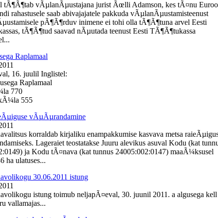
l tÃ¶Ã¶tab vÃµlanÃµustajana jurist Ãœlli Adamson, kes tÃ¤nu Euro
ondi rahastusele saab abivajajatele pakkuda vÃµlanÃµustamisteenust
Ãµustamisele pÃ¶Ã¶rduv inimene ei tohi olla tÃ¶Ã¶tuna arvel Eesti
assas, tÃ¶Ã¶tud saavad nÃµutada teenust Eesti TÃ¶Ã¶tukassa
l...
sega Raplamaal
 2011
, 16. juulil Inglistel:
busega Raplamaal
¼la 770
e kÃ¼la 555
ieÃµiguse vÃµÃµrandamine
 2011
lavalitsus korraldab kirjaliku enampakkumise kasvava metsa raieÃµigu
amiseks. Lageraiet teostatakse Juuru alevikus asuval Kodu (kat tunn
2:0149) ja Kodu tÃ¤nava (kat tunnus 24005:002:0147) maaÃ¼ksusel
 ha ulatuses...
lavolikogu 30.06.2011 istung
 2011
lavolikogu istung toimub neljapÃ¤eval, 30. juunil 2011. a algusega kell
u vallamajas...