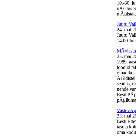
10.-30. j
nÃ¤itus S
mÃµistatu
Juuru Val
24. mai 2
Juuru Val
14.00 Juur
MÃ¤lestus
23. mai 2
1989. aas
loodud ta
omanikele
Ã¼ldistel
seadus, mi
nende var
Eesti PÃµ
pÃµllumaj
VastuvÃµt
23. mai 2
Eesti Ett
tasuta ko
oma kodul