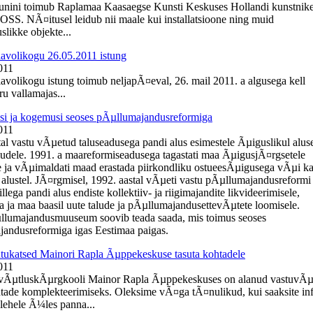
uunini toimub Raplamaa Kaasaegse Kunsti Keskuses Hollandi kunstnik
OSS. NÃ¤itusel leidub nii maale kui installatsioone ning muid
slikke objekte...
lavolikogu 26.05.2011 istung
011
lavolikogu istung toimub neljapÃ¤eval, 26. mail 2011. a algusega kell
u vallamajas...
i ja kogemusi seoses pÃµllumajandusreformiga
011
tal vastu vÃµetud taluseadusega pandi alus esimestele Ãµiguslikul alus
ludele. 1991. a maareformiseadusega tagastati maa ÃµigusjÃ¤rgsetele
 ja vÃµimaldati maad erastada piirkondliku ostueesÃµigusega vÃµi k
 alustel. JÃ¤rgmisel, 1992. aastal vÃµeti vastu pÃµllumajandusreformi
llega pandi alus endiste kollektiiv- ja riigimajandite likvideerimisele,
a ja maa baasil uute talude ja pÃµllumajandusettevÃµtete loomisele.
llumajandusmuuseum soovib teada saada, mis toimus seoses
andusreformiga igas Eestimaa paigas.
ukatsed Mainori Rapla Ãµppekeskuse tasuta kohtadele
011
evÃµtluskÃµrgkooli Mainor Rapla Ãµppekeskuses on alanud vastuvÃµ
htade komplekteerimiseks. Oleksime vÃ¤ga tÃ¤nulikud, kui saaksite in
ehele Ã¼les panna...