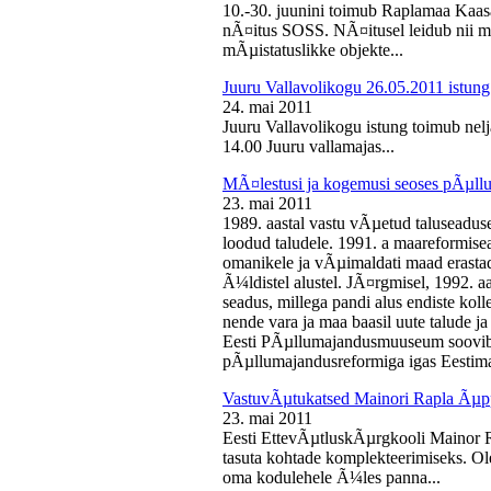
10.-30. juunini toimub Raplamaa Kaas
nÃ¤itus SOSS. NÃ¤itusel leidub nii ma
mÃµistatuslikke objekte...
Juuru Vallavolikogu 26.05.2011 istung
24. mai 2011
Juuru Vallavolikogu istung toimub nelj
14.00 Juuru vallamajas...
MÃ¤lestusi ja kogemusi seoses pÃµll
23. mai 2011
1989. aastal vastu vÃµetud taluseaduse
loodud taludele. 1991. a maareformise
omanikele ja vÃµimaldati maad erasta
Ã¼ldistel alustel. JÃ¤rgmisel, 1992. 
seadus, millega pandi alus endiste kolle
nende vara ja maa baasil uute talude 
Eesti PÃµllumajandusmuuseum soovib 
pÃµllumajandusreformiga igas Eestima
VastuvÃµtukatsed Mainori Rapla Ãµpp
23. mai 2011
Eesti EttevÃµtluskÃµrgkooli Mainor 
tasuta kohtade komplekteerimiseks. Ol
oma kodulehele Ã¼les panna...