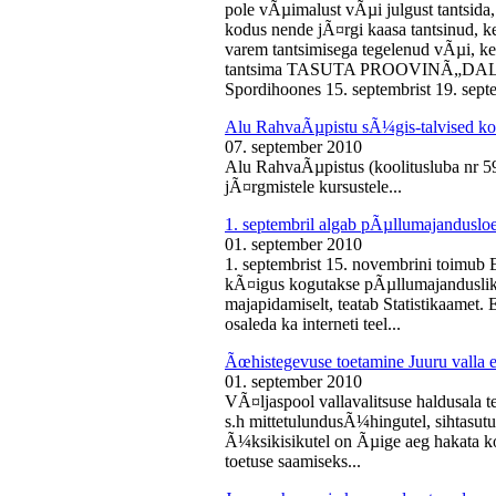
pole vÃµimalust vÃµi julgust tantsida,
kodus nende jÃ¤rgi kaasa tantsinud, kel
varem tantsimisega tegelenud vÃµi, k
tantsima TASUTA PROOVINÃ„DALA! 
Spordihoones 15. septembrist 19. septe
Alu RahvaÃµpistu sÃ¼gis-talvised ko
07. september 2010
Alu RahvaÃµpistus (koolitusluba nr 
jÃ¤rgmistele kursustele...
1. septembril algab pÃµllumajanduslo
01. september 2010
1. septembrist 15. novembrini toimub 
kÃ¤igus kogutakse pÃµllumajandusliku
majapidamiselt, teatab Statistikaamet
osaleda ka interneti teel...
Ãœhistegevuse toetamine Juuru valla e
01. september 2010
VÃ¤ljaspool vallavalitsuse haldusala te
s.h mittetulundusÃ¼hingutel, sihtasutus
Ã¼ksikisikutel on Ãµige aeg hakata ko
toetuse saamiseks...