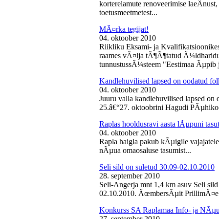
korterelamute renoveerimise laeÂ­nust,
toetusmeetmetest...
MÃ¤rka tegijat!
04. oktoober 2010
Riikliku Eksami- ja Kvalifikatsiooni
raames vÃ¤lja tÃ¶Ã¶tatud Ã¼ldharidus
tunnustussÃ¼steem "Eestimaa Ãµpib j
Kandlehuvilised lapsed on oodatud fo
04. oktoober 2010
Juuru valla kandlehuvilised lapsed on
25.â€“27. oktoobrini Hagudi PÃµhikool
Raplas hooldusravi aasta lÃµpuni tasu
04. oktoober 2010
Rapla haigla pakub kÃµigile vajajatel
nÃµua omaosaluse tasumist...
Seli sild on suletud 30.09-02.10.2010
28. september 2010
Seli-Angerja mnt 1,4 km asuv Seli sil
02.10.2010. ÃœmbersÃµit PrillimÃ¤e 
Konkurss SA Raplamaa Info- ja NÃµus
27. september 2010