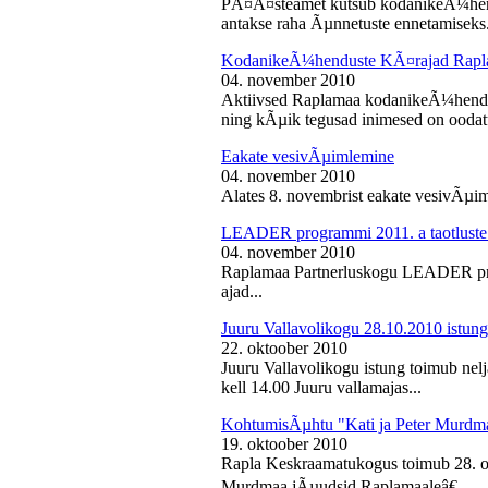
PÃ¤Ã¤steamet kutsub kodanikeÃ¼hendu
antakse raha Ãµnnetuste ennetamiseks.
KodanikeÃ¼henduste KÃ¤rajad Rapl
04. november 2010
Aktiivsed Raplamaa kodanikeÃ¼hendust
ning kÃµik tegusad inimesed on ooda
Eakate vesivÃµimlemine
04. november 2010
Alates 8. novembrist eakate vesivÃµiml
LEADER programmi 2011. a taotluste
04. november 2010
Raplamaa Partnerluskogu LEADER pro
ajad...
Juuru Vallavolikogu 28.10.2010 istung
22. oktoober 2010
Juuru Vallavolikogu istung toimub nel
kell 14.00 Juuru vallamajas...
KohtumisÃµhtu "Kati ja Peter Murdm
19. oktoober 2010
Rapla Keskraamatukogus toimub 28. o
Murdmaa jÃµudsid Raplamaaleâ€...