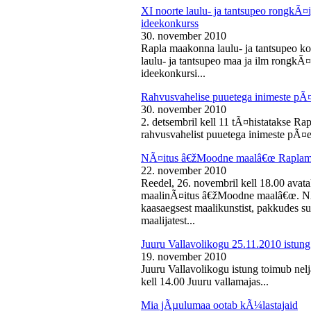
XI noorte laulu- ja tantsupeo rongkÃ
ideekonkurss
30. november 2010
Rapla maakonna laulu- ja tantsupeo ko
laulu- ja tantsupeo maa ja ilm rongk
ideekonkursi...
Rahvusvahelise puuetega inimeste pÃ
30. november 2010
2. detsembril kell 11 tÃ¤histatakse Ra
rahvusvahelist puuetega inimeste pÃ¤e
NÃ¤itus â€žMoodne maalâ€œ Raplama
22. november 2010
Reedel, 26. novembril kell 18.00 ava
maalinÃ¤itus â€žMoodne maalâ€œ. NÃ¤
kaasaegsest maalikunstist, pakkudes sub
maalijatest...
Juuru Vallavolikogu 25.11.2010 istung
19. november 2010
Juuru Vallavolikogu istung toimub nel
kell 14.00 Juuru vallamajas...
Mia jÃµulumaa ootab kÃ¼lastajaid