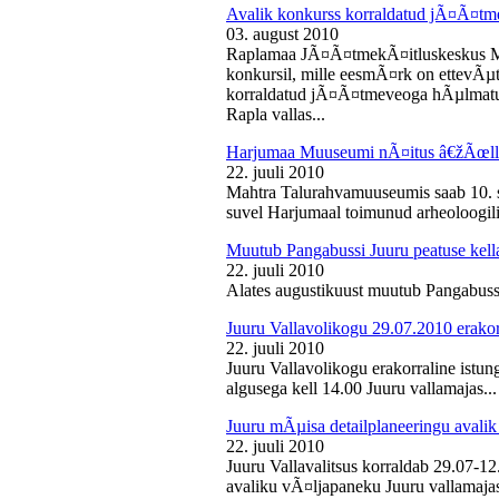
Avalik konkurss korraldatud jÃ¤Ã¤tm
03. august 2010
Raplamaa JÃ¤Ã¤tmekÃ¤itluskeskus M
konkursil, mille eesmÃ¤rk on ettevÃµ
korraldatud jÃ¤Ã¤tmeveoga hÃµlmatu
Rapla vallas...
Harjumaa Muuseumi nÃ¤itus â€žÃœll
22. juuli 2010
Mahtra Talurahvamuuseumis saab 10. s
suvel Harjumaal toimunud arheoloogilis
Muutub Pangabussi Juuru peatuse kell
22. juuli 2010
Alates augustikuust muutub Pangabussi
Juuru Vallavolikogu 29.07.2010 erakor
22. juuli 2010
Juuru Vallavolikogu erakorraline istun
algusega kell 14.00 Juuru vallamajas...
Juuru mÃµisa detailplaneeringu avali
22. juuli 2010
Juuru Vallavalitsus korraldab 29.07-1
avaliku vÃ¤ljapaneku Juuru vallamajas