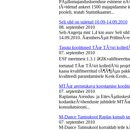
PÃµllumajandusloenduse esimene nÃ¤d
tÃ¤idetud ankeet 1500 majapidamise k
pooleli, teatab Statistikaamet...
Seli sild on suletud 10.09-14.09.2010
08. september 2010
Seli-Angerja mnt 1,4 km asuv Seli sil
14.09.2010. ÃœmbersÃµit PrillimÃ¤e 
Tasuta koolitused TÃœ TÃ¼ri kolled
07. september 2010
ESF meetmest 1.3.1 â€žKvalifitseeri
toetatud TÃœ TÃ¼ri kolledÅ¾i projek
kaasa kvalifitseeritud tÃ¶Ã¶jÃµu pak
kvaliteedi parandamisele Kesk-Eestis..
MTÃœ arengukava koostamise koolit
07. september 2010
Raplamaa Arendus- ja EttevÃµtluskes
kodanikeÃ¼henduste juhtidele MTÃœ a
konsultatsiooni...
M-Dance Tantsukool Raplas kutsub ta
07. september 2010
M-Dance Tantsukool korraldab teile kÃµ