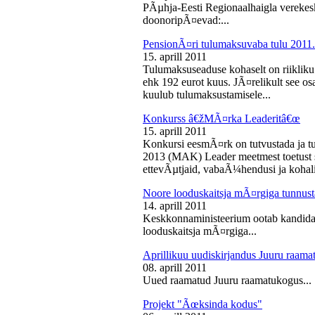
PÃµhja-Eesti Regionaalhaigla vereke
doonoripÃ¤evad:...
PensionÃ¤ri tulumaksuvaba tulu 2011. 
15. aprill 2011
Tulumaksuseaduse kohaselt on riikliku
ehk 192 eurot kuus. JÃ¤relikult see os
kuulub tulumaksustamisele...
Konkurss â€žMÃ¤rka Leaderitâ€œ
15. aprill 2011
Konkursi eesmÃ¤rk on tutvustada ja t
2013 (MAK) Leader meetmest toetust s
ettevÃµtjaid, vabaÃ¼hendusi ja kohali
Noore looduskaitsja mÃ¤rgiga tunnus
14. aprill 2011
Keskkonnaministeerium ootab kandidaa
looduskaitsja mÃ¤rgiga...
Aprillikuu uudiskirjandus Juuru raam
08. aprill 2011
Uued raamatud Juuru raamatukogus...
Projekt "Ãœksinda kodus"