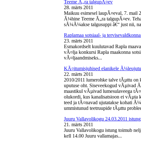
Teeme Ã„ra talgupÃ¤ev
28. märts 2011
Maikuu esimesel laupÃ¤eval, 7. mail 
Ã¼hine Teeme Ã„ra talgupÃ¤ev. Teha
sÃ¼Ã¼akse talgusuppi â€“ just nii, na
Raplamaa sotsiaal- ja tervisevaldkonn
23. märts 2011
Esmakordselt kuulutavad Rapla maav
vÃ¤lja konkursi Rapla maakonna sotsia
vÃ¤ljaandmiseks...
KÃ¤itumisjuhised elanikele Ã¼leujutu
22. märts 2011
2010/2011 lumerohke talve tÃµttu on k
uputuse oht. Siseveekogud vÃµivad Ã
maastikul vÃµivad lumesulaveega tÃ¤i
olukordi, kus kanalisatsioon ei vÃµta 
teed ja tÃ¤navad ujutatakse kohati Ã¼
ummistunud teetruupide tÃµttu proble
Juuru Vallavolikogu 24.03.2011 istung
21. märts 2011
Juuru Vallavolikogu istung toimub nel
kell 14.00 Juuru vallamajas...