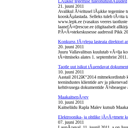
LÃµkke tegemise tuleohutusnÃµuded
21. juuni 2011
Avalikul Ã¼ritusel lÃµkke tegemine t
kooskÃµlastada. Selleks tuleb tÃ¤ita tao
www.lepk.ee (vasakus veeres taotluste a
laane[Ã¤t]rescue.ee (digitaalselt allk
PÃ¤Ã¤stekeskusesse aadressil Pikk 2
Konkurss JÃ¤rlepa lasteaia direktori a
20. juuni 2011
Juuru Vallavalitsus kuulutab vÃ¤lja ko
tÃ¤itmiseks alates 1. septembrist 2011.
Taotle uut isikut tÃµendavat dokumenti
10. juuni 2011
Aastail 2012â€“2014 mitmekordistub 
teenindustes klientide arv ja pikenevad
kehtivusega dokumentide Ã¼heaegse a
MaakaitsepÃ¤ev
10. juuni 2011
Kaitseliidu Rapla Malev kutsub Maakai
Elektroonika- ja ohtlike jÃ¤Ã¤tmete 
07. juuni 2011
LaupÃ¤eval, 11. juunil 2011. a on Juu