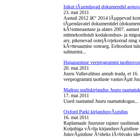
Isikut tÃµendavad dokumendid aeguv
23. mai 2011
Aastail 2012 â€“ 2014 lÃµppevad korra
tÃµendavatel dokumentidel (dokument),
kÃ¼mneaastase ja alates 2007. aastast 
mitmekordistub kodakondsus- ja migra
arv, pikenevad ootejÃ¤rjekorrad ning
kÃ¤ttesaamise ooteaeg. Eeltoodust tul
suhtumist...
Hajaasustuse veeprogrammi taotlusvoo
20. mai 2011
Juuru Vallavalitsus annab teada, et 16.
veeprogrammi taotluste vastuvÃµtt Juur
Maikuu uudiskirjandus Juuru raamatu
17. mai 2011
Uued raamatud Juuru raamatukogus...
Oxford Parki kirjandusvÃµistlus
16. mai 2011
Raplamaale Juurusse rajatav uuslinnak
Kotjuhiga vÃ¤lja kirjandusvÃµistluse 
JutuvÃµistluse Ã¼heks lÃ¤bivaks idee