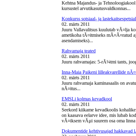
Kehtna Majandus- ja Tehnoloogiakool k
kursustel arvutikasutusvaldkonnas...
Konkurss sotsiaal- ja lastekaitsespetsia
02. märts 2011
Juuru Vallavalitsus kuulutab vÃ¤lja konk
ametikoha tÃ¤itmiseks mÃ¤Ã¤ratud aja
asendamiseks)...
Rahvamaja teated
02. märts 2011
Juuru rahvamajas: 5-rÃ¼tmi tants, joog
Inna-Maia Paikeni lilleakvarellide nÃ¤
02. märts 2011
Juuru rahvamaja kaminasaalis on avatud
nÃ¤itus...
EMSLi kolmas kevadkool
02. märts 2011
Seekord kiikame kevadkoolis kohalike
on kaasava eelarve idee, mis lubab koda
vÃ¤iksem vÃµi suurem osa oma linna v
Dokumentide kehtivusajad hakkavad