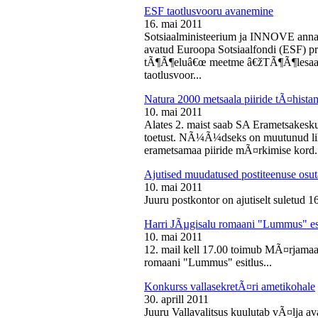
ESF taotlusvooru avanemine
16. mai 2011
Sotsiaalministeerium ja INNOVE annava
avatud Euroopa Sotsiaalfondi (ESF) pri
tÃ¶Ã¶eluâ€œ meetme â€žTÃ¶Ã¶lesaam
taotlusvoor...
Natura 2000 metsaala piiride tÃ¤hist
10. mai 2011
Alates 2. maist saab SA Erametsakesk
toetust. NÃ¼Ã¼dseks on muutunud liht
erametsamaa piiride mÃ¤rkimise kord.
Ajutised muudatused postiteenuse osut
10. mai 2011
Juuru postkontor on ajutiselt suletud 1
Harri JÃµgisalu romaani "Lummus" es
10. mai 2011
12. mail kell 17.00 toimub MÃ¤rjamaa 
romaani "Lummus" esitlus...
Konkurss vallasekretÃ¤ri ametikohale
30. aprill 2011
Juuru Vallavalitsus kuulutab vÃ¤lja av