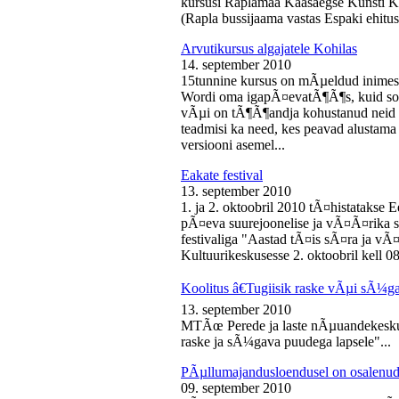
kursusi Raplamaa Kaasaegse Kunsti Ke
(Rapla bussijaama vastas Espaki ehitusp
Arvutikursus algajatele Kohilas
14. september 2010
15tunnine kursus on mÃµeldud inime
Wordi oma igapÃ¤evatÃ¶Ã¶s, kuid soo
vÃµi on tÃ¶Ã¶andja kohustanud neid s
teadmisi ka need, kes peavad alustam
versiooni asemel...
Eakate festival
13. september 2010
1. ja 2. oktoobril 2010 tÃ¤histatakse E
pÃ¤eva suurejoonelise ja vÃ¤Ã¤rika
festivaliga "Aastad tÃ¤is sÃ¤ra ja vÃ
Kultuurikeskusesse 2. oktoobril kell 08
Koolitus â€Tugiisik raske vÃµi sÃ¼ga
13. september 2010
MTÃœ Perede ja laste nÃµuandekeskus
raske ja sÃ¼gava puudega lapsele"...
PÃµllumajandusloendusel on osalenud
09. september 2010