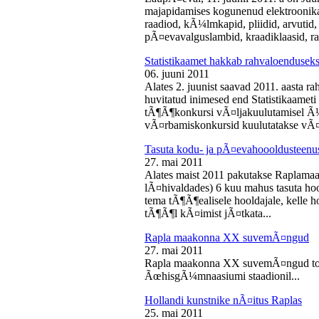
majapidamises kogunenud elektroonika-
raadiod, kÃ¼lmkapid, pliidid, arvutid,
pÃ¤evavalguslambid, kraadiklaasid, ra
Statistikaamet hakkab rahvaloendusek
06. juuni 2011
Alates 2. juunist saavad 2011. aasta r
huvitatud inimesed end Statistikaameti 
tÃ¶Ã¶konkursi vÃ¤ljakuulutamisel Ã
vÃ¤rbamiskonkursid kuulutatakse vÃ¤l
Tasuta kodu- ja pÃ¤evahoooldusteenus
27. mai 2011
Alates maist 2011 pakutakse Raplamaa
lÃ¤hivaldades) 6 kuu mahus tasuta hoo
tema tÃ¶Ã¶ealisele hooldajale, kelle 
tÃ¶Ã¶l kÃ¤imist jÃ¤tkata...
Rapla maakonna XX suvemÃ¤ngud
27. mai 2011
Rapla maakonna XX suvemÃ¤ngud toi
ÃœhisgÃ¼mnaasiumi staadionil...
Hollandi kunstnike nÃ¤itus Raplas
25. mai 2011