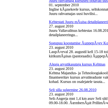
Juuru rahvamaja kursused ootavad uusi
01. september 2010
Inglise kÃµnekeele kursus, seltskonn
Juuru rahvamajas uusi huvilisi...
Kehtestati Juuru mÃµisa detailplaneer
27. august 2010
Juuru Vallavalitsus kehtestas 16.08.2
detailplaneeringu...
Sugupuu koostamise ÃµppepÃ¤ev Ko
23. august 2010
LaupÃ¤eval 28. augustil kell 15-18 
kirikumÃµisas (pastoraadis) ÃµppepÃ
Algaja arvutikasutaja kursus Kehtnas
23. august 2010
Kehtna Majandus- ja Tehnoloogiakooli
finantseeritav kursus arvutiteaduste 
kohad. Kursus on osalejatele tasuta...
Seli silla sulgemine 26.08.2010
23. august 2010
Seli-Angerja mnt 1,4 km asuv Seli sild
09.00-18.00. ÃœmbersÃµit PrillimÃ¤e