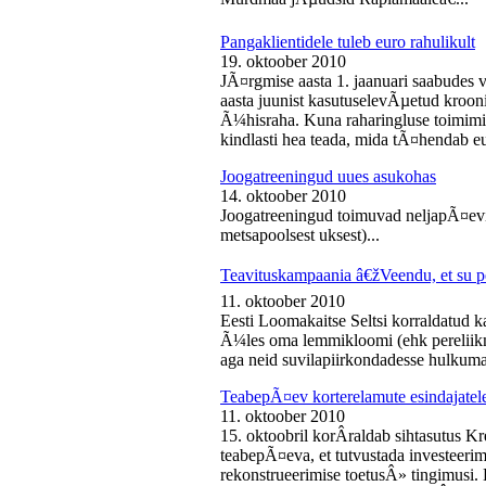
Pangaklientidele tuleb euro rahulikult
19. oktoober 2010
JÃ¤rgmise aasta 1. jaanuari saabudes 
aasta juunist kasutuselevÃµetud kroon
Ã¼hisraha. Kuna raharingluse toimimise
kindlasti hea teada, mida tÃ¤hendab e
Joogatreeningud uues asukohas
14. oktoober 2010
Joogatreeningud toimuvad neljapÃ¤evit
metsapoolsest uksest)...
Teavituskampaania â€žVeendu, et su pe
11. oktoober 2010
Eesti Loomakaitse Seltsi korraldatud
Ã¼les oma lemmikloomi (ehk pereliikm
aga neid suvilapiirkondadesse hulkuma
TeabepÃ¤ev korterelamute esindajatel
11. oktoober 2010
15. oktoobril korÂ­raldab sihtasutus K
teabepÃ¤eva, et tutvustada investeer
rekonstrueerimise toetusÂ» tingimusi