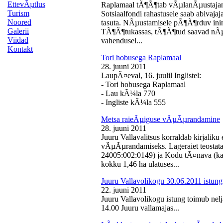
EttevÃµtlus
Raplamaal tÃ¶Ã¶tab vÃµlanÃµustajan
Turism
Sotsiaalfondi rahastusele saab abivaj
Noored
tasuta. NÃµustamisele pÃ¶Ã¶rduv inime
Galerii
TÃ¶Ã¶tukassas, tÃ¶Ã¶tud saavad nÃµ
Viidad
vahendusel...
Kontakt
Tori hobusega Raplamaal
28. juuni 2011
LaupÃ¤eval, 16. juulil Inglistel:
- Tori hobusega Raplamaal
- Lau kÃ¼la 770
- Ingliste kÃ¼la 555
Metsa raieÃµiguse vÃµÃµrandamine
28. juuni 2011
Juuru Vallavalitsus korraldab kirjali
vÃµÃµrandamiseks. Lageraiet teostata
24005:002:0149) ja Kodu tÃ¤nava (k
kokku 1,46 ha ulatuses...
Juuru Vallavolikogu 30.06.2011 istung
22. juuni 2011
Juuru Vallavolikogu istung toimub nelj
14.00 Juuru vallamajas...