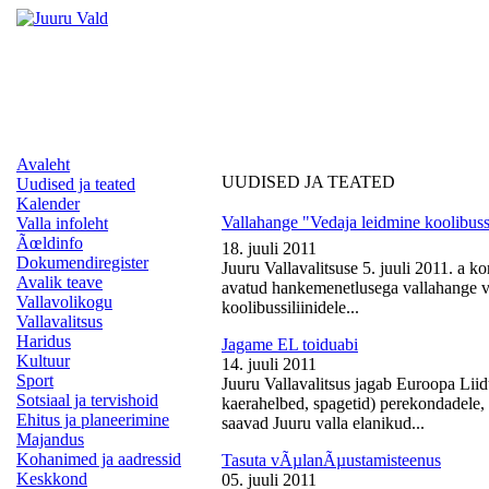
Avaleht
UUDISED JA TEATED
Uudised ja teated
Kalender
Vallahange "Vedaja leidmine koolibussi
Valla infoleht
Ãœldinfo
18. juuli 2011
Dokumendiregister
Juuru Vallavalitsuse 5. juuli 2011. a k
Avalik teave
avatud hankemenetlusega vallahange ve
Vallavolikogu
koolibussiliinidele...
Vallavalitsus
Haridus
Jagame EL toiduabi
Kultuur
14. juuli 2011
Sport
Juuru Vallavalitsus jagab Euroopa Liid
Sotsiaal ja tervishoid
kaerahelbed, spagetid) perekondadele, 
Ehitus ja planeerimine
saavad Juuru valla elanikud...
Majandus
Kohanimed ja aadressid
Tasuta vÃµlanÃµustamisteenus
Keskkond
05. juuli 2011