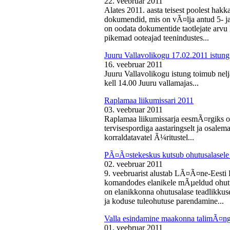
22. veebruar 2011
Alates 2011. aasta teisest poolest ha
dokumendid, mis on vÃ¤lja antud 5- ja 
on oodata dokumentide taotlejate arv
pikemad ooteajad teenindustes...
Juuru Vallavolikogu 17.02.2011 istung
16. veebruar 2011
Juuru Vallavolikogu istung toimub nelj
kell 14.00 Juuru vallamajas...
Raplamaa liikumissari 2011
03. veebruar 2011
Raplamaa liikumissarja eesmÃ¤rgiks on
tervisespordiga aastaringselt ja osale
korraldatavatel Ã¼ritustel...
PÃ¤Ã¤stekeskus kutsub ohutusalasele 
02. veebruar 2011
9. veebruarist alustab LÃ¤Ã¤ne-Eest
komandodes elanikele mÃµeldud ohutus
on elanikkonna ohutusalase teadlikkus
ja koduse tuleohutuse parendamine...
Valla esindamine maakonna talimÃ¤n
01. veebruar 2011