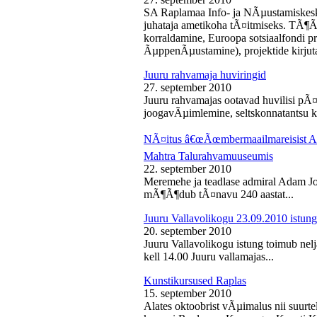
SA Raplamaa Info- ja NÃµustamiskesk
juhataja ametikoha tÃ¤itmiseks. TÃ¶Ã
korraldamine, Euroopa sotsiaalfondi p
ÃµppenÃµustamine), projektide kirjuta
Juuru rahvamaja huviringid
27. september 2010
Juuru rahvamajas ootavad huvilisi pÃ¤r
joogavÃµimlemine, seltskonnatantsu ku
NÃ¤itus â€œÃœmbermaailmareisist Ada
Mahtra Talurahvamuuseumis
22. september 2010
Meremehe ja teadlase admiral Adam J
mÃ¶Ã¶dub tÃ¤navu 240 aastat...
Juuru Vallavolikogu 23.09.2010 istung
20. september 2010
Juuru Vallavolikogu istung toimub nel
kell 14.00 Juuru vallamajas...
Kunstikursused Raplas
15. september 2010
Alates oktoobrist vÃµimalus nii suurte