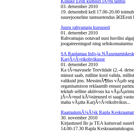
Killuke Eesti kultuuri lÃ¤bi tantsu
03. detsember 2010
19. detsembril kell 17.00-20.00 toimu
suurejooneline tantsuetendus â€žEesti 
Juuru rahvamaja kursused
01. detsember 2010
Rahvamajas ootavad uusi huvilisi algaj
joogatreeningud ning seltskonnatantsu 
SA Raplamaa Info-ja NÃµustamiskesku
KarjÃ¤Ã¤rikohvikusse
01. detsember 2010
Ka tÃ¤navusele Teeviidale (2.-4. det
minust saab, milline kool valida, milli
valikuid jms. MessimÃ¶llus vÃµib sega
organisatsioon reklaamib ennast parima
tekitab selline aktiivsus ka vÃµÃµris
jÃ¤Ã¤nud kÃ¼simused ei saagi vastust
maha vÃµtta KarjÃ¤Ã¤rikohvikus...
RaamatumÃ¼Ã¼k Rapla Keskraamat
30. november 2010
Kirjastused Ilo ja TEA kutsuvad suur
14.00-17.30 Rapla Keskraamatukogus.