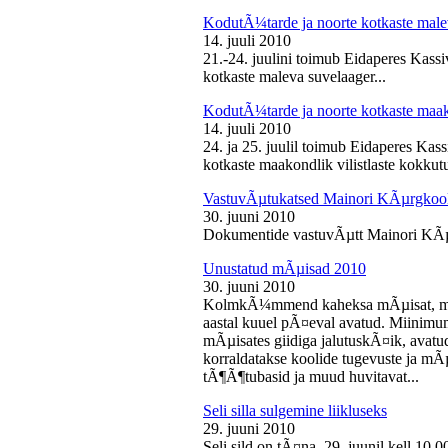
KodutÃ¼tarde ja noorte kotkaste male
14. juuli 2010
21.-24. juulini toimub Eidaperes Kas
kotkaste maleva suvelaager...
KodutÃ¼tarde ja noorte kotkaste maako
14. juuli 2010
24. ja 25. juulil toimub Eidaperes Ka
kotkaste maakondlik vilistlaste kokkutu
VastuvÃµtukatsed Mainori KÃµrgkool
30. juuni 2010
Dokumentide vastuvÃµtt Mainori KÃµ
Unustatud mÃµisad 2010
30. juuni 2010
KolmkÃ¼mmend kaheksa mÃµisat, mille
aastal kuuel pÃ¤eval avatud. Miinimu
mÃµisates giidiga jalutuskÃ¤ik, avatu
korraldatakse koolide tugevuste ja mÃ
tÃ¶Ã¶tubasid ja muud huvitavat...
Seli silla sulgemine liikluseks
29. juuni 2010
Seli sild on tÃ¤na, 29. juunil kell 10.0