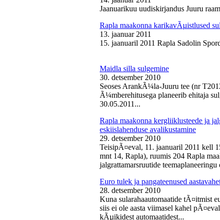
Jaanuarikuu uudiskirjandus Juuru raam
Rapla maakonna karikavÃµistlused sul
13. jaanuar 2011
15. jaanuaril 2011 Rapla Sadolin Spord
Maidla silla sulgemine
30. detsember 2010
Seoses ArankÃ¼la-Juuru tee (nr T2012
Ã¼mberehitusega planeerib ehitaja sul
30.05.2011...
Rapla maakonna kergliiklusteede ja ja
eskiislahenduse avalikustamine
29. detsember 2010
TeisipÃ¤eval, 11. jaanuaril 2011 kell 
mnt 14, Rapla), ruumis 204 Rapla maak
jalgrattamarsruutide teemaplaneeringu e
Euro tulek ja pangateenused aastavahe
28. detsember 2010
Kuna sularahaautomaatide tÃ¤itmist eu
siis ei ole aasta viimasel kahel pÃ¤ev
kÃµikidest automaatidest...