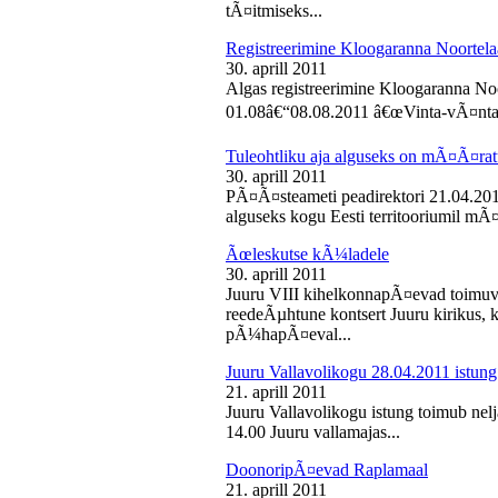
tÃ¤itmiseks...
Registreerimine Kloogaranna Noortela
30. aprill 2011
Algas registreerimine Kloogaranna Noo
01.08â€“08.08.2011 â€œVinta-vÃ¤ntaâ€
Tuleohtliku aja alguseks on mÃ¤Ã¤ra
30. aprill 2011
PÃ¤Ã¤steameti peadirektori 21.04.2011
alguseks kogu Eesti territooriumil mÃ¤
Ãœleskutse kÃ¼ladele
30. aprill 2011
Juuru VIII kihelkonnapÃ¤evad toimuvad
reedeÃµhtune kontsert Juuru kirikus
pÃ¼hapÃ¤eval...
Juuru Vallavolikogu 28.04.2011 istung
21. aprill 2011
Juuru Vallavolikogu istung toimub nelja
14.00 Juuru vallamajas...
DoonoripÃ¤evad Raplamaal
21. aprill 2011