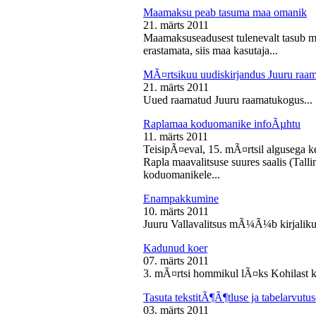
Maamaksu peab tasuma maa omanik
21. märts 2011
Maamaksuseadusest tulenevalt tasub 
erastamata, siis maa kasutaja...
MÃ¤rtsikuu uudiskirjandus Juuru raa
21. märts 2011
Uued raamatud Juuru raamatukogus...
Raplamaa koduomanike infoÃµhtu
11. märts 2011
TeisipÃ¤eval, 15. mÃ¤rtsil algusega k
Rapla maavalitsuse suures saalis (Tal
koduomanikele...
Enampakkumine
10. märts 2011
Juuru Vallavalitsus mÃ¼Ã¼b kirjaliku
Kadunud koer
07. märts 2011
3. mÃ¤rtsi hommikul lÃ¤ks Kohilast k
Tasuta tekstitÃ¶Ã¶tluse ja tabelarvu
03. märts 2011