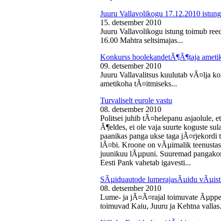
Juuru Vallavolikogu 17.12.2010 istung
15. detsember 2010
Juuru Vallavolikogu istung toimub reed
16.00 Mahtra seltsimajas...
Konkurss hoolekandetÃ¶Ã¶taja ameti
09. detsember 2010
Juuru Vallavalitsus kuulutab vÃ¤lja 
ametikoha tÃ¤itmiseks...
Turvaliselt eurole vastu
08. detsember 2010
Politsei juhib tÃ¤helepanu asjaolule, et
Ã¶eldes, ei ole vaja suurte koguste sul
paanikas panga ukse taga jÃ¤rjekord
lÃ¤bi. Kroone on vÃµimalik teenustas
juunikuu lÃµpuni. Suuremad pangakont
Eesti Pank vahetab igavesti...
SÃµiduautode lumerajasÃµidu vÃµist
08. detsember 2010
Lume- ja jÃ¤Ã¤rajal toimuvate Ãµppe
toimuvad Kaiu, Juuru ja Kehtna vallas.