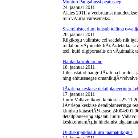
Muutub Pangabussi peatusaeg
24. jaanuar 2011
Alates 2011. a veebruarist muudetakse
min vÃµrra varasemaks...
Siseministeerium kutsub tellima e-valij
20. jaanuar 2011
Riigikogu valimiste eel saadab riik iga
millal on vÃµimalik hÃ¤Ã¤letada. Tava
teel, kuid riigiportaalis on vÃµimalik te
Hanke korraldamine
18. jaanuar 2011
Lihtsustatud hange JÃ¤rlepa haridus- j
ning ehituseaegse omanikujÃ¤relvalve t
JÃ¤rlepa keskuse detailplaneeringu ke
17. jaanuar 2011
Juuru Vallavolikogu kehtestas 25.11.
JÃ¤rlepa keskuse detailplaneeringu os
kinnistu katastriÃ¼ksuse 24004:001:
detailplaneering algatati Juuru Vallav
keskkonnamÃµju hindamist algatamata
Uudiskirjandus Juuru raamatukogus
14. jaanuar 2011