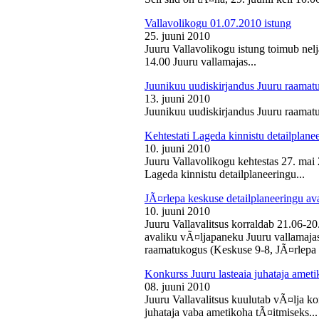
Vallavolikogu 01.07.2010 istung
25. juuni 2010
Juuru Vallavolikogu istung toimub nelj
14.00 Juuru vallamajas...
Juunikuu uudiskirjandus Juuru raamat
13. juuni 2010
Juunikuu uudiskirjandus Juuru raamatu
Kehtestati Lageda kinnistu detailplane
10. juuni 2010
Juuru Vallavolikogu kehtestas 27. ma
Lageda kinnistu detailplaneeringu...
JÃ¤rlepa keskuse detailplaneeringu av
10. juuni 2010
Juuru Vallavalitsus korraldab 21.06-2
avaliku vÃ¤ljapaneku Juuru vallamajas 
raamatukogus (Keskuse 9-8, JÃ¤rlepa 
Konkurss Juuru lasteaia juhataja ameti
08. juuni 2010
Juuru Vallavalitsus kuulutab vÃ¤lja ko
juhataja vaba ametikoha tÃ¤itmiseks...