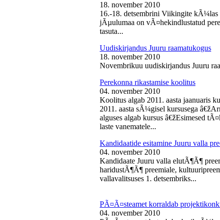
18. november 2010
16.-18. detsembrini Viikingite kÃ¼la
jÃµulumaa on vÃ¤hekindlustatud perede
tasuta...
Uudiskirjandus Juuru raamatukogus
18. november 2010
Novembrikuu uudiskirjandus Juuru ra
Perekonna rikastamise koolitus
04. november 2010
Koolitus algab 2011. aasta jaanuaris
2011. aasta sÃ¼gisel kursusega â€žAr
alguses algab kursus â€žEsimesed tÃ¤
laste vanematele...
Kandidaatide esitamine Juuru valla 
04. november 2010
Kandidaate Juuru valla elutÃ¶Ã¶ preem
haridustÃ¶Ã¶ preemiale, kultuuripreem
vallavalitsuses 1. detsembriks...
PÃ¤Ã¤steamet korraldab projektikonk
04. november 2010