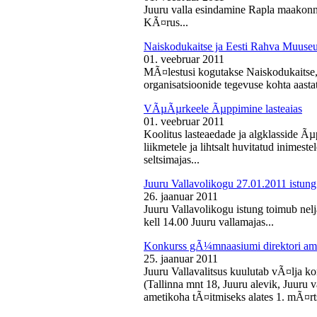
Juuru valla esindamine Rapla maakon
KÃ¤rus...
Naiskodukaitse ja Eesti Rahva Muus
01. veebruar 2011
MÃ¤lestusi kogutakse Naiskodukaitse
organisatsioonide tegevuse kohta aasta
VÃµÃµrkeele Ãµppimine lasteaias
01. veebruar 2011
Koolitus lasteaedade ja algklasside Ãµp
liikmetele ja lihtsalt huvitatud inimest
seltsimajas...
Juuru Vallavolikogu 27.01.2011 istung
26. jaanuar 2011
Juuru Vallavolikogu istung toimub nelj
kell 14.00 Juuru vallamajas...
Konkurss gÃ¼mnaasiumi direktori am
25. jaanuar 2011
Juuru Vallavalitsus kuulutab vÃ¤lja 
(Tallinna mnt 18, Juuru alevik, Juu
ametikoha tÃ¤itmiseks alates 1. mÃ¤rts