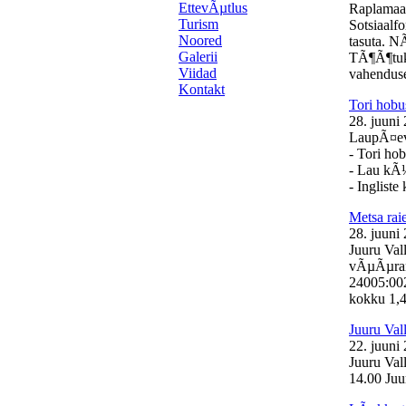
EttevÃµtlus
Raplamaa
Turism
Sotsiaalf
Noored
tasuta. N
Galerii
TÃ¶Ã¶tuk
Viidad
vahenduse
Kontakt
Tori hobu
28. juuni
LaupÃ¤eval
- Tori ho
- Lau kÃ
- Inglist
Metsa ra
28. juuni
Juuru Val
vÃµÃµrand
24005:00
kokku 1,46
Juuru Val
22. juuni
Juuru Val
14.00 Juur