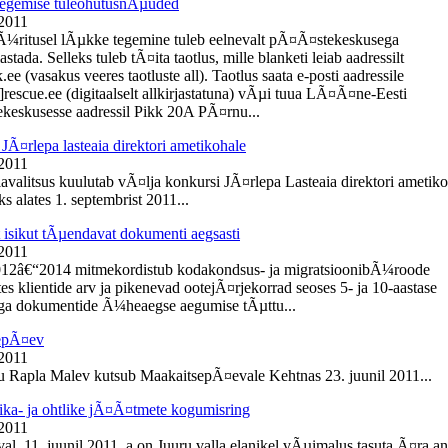
egemise tuleohutusnÃµuded
 2011
Ã¼ritusel lÃµkke tegemine tuleb eelnevalt pÃ¤Ã¤stekeskusega
tada. Selleks tuleb tÃ¤ita taotlus, mille blanketi leiab aadressilt
e (vasakus veeres taotluste all). Taotlus saata e-posti aadressile
]rescue.ee (digitaalselt allkirjastatuna) vÃµi tuua LÃ¤Ã¤ne-Eesti
eskusesse aadressil Pikk 20A PÃ¤rnu...
JÃ¤rlepa lasteaia direktori ametikohale
 2011
lavalitsus kuulutab vÃ¤lja konkursi JÃ¤rlepa Lasteaia direktori ametik
s alates 1. septembrist 2011...
t isikut tÃµendavat dokumenti aegsasti
 2011
012â€“2014 mitmekordistub kodakondsus- ja migratsioonibÃ¼roode
es klientide arv ja pikenevad ootejÃ¤rjekorrad seoses 5- ja 10-aastase
ga dokumentide Ã¼heaegse aegumise tÃµttu...
epÃ¤ev
 2011
du Rapla Malev kutsub MaakaitsepÃ¤evale Kehtnas 23. juunil 2011...
ika- ja ohtlike jÃ¤Ã¤tmete kogumisring
 2011
l, 11. juunil 2011. a on Juuru valla elanikel vÃµimalus tasuta Ã¤ra a