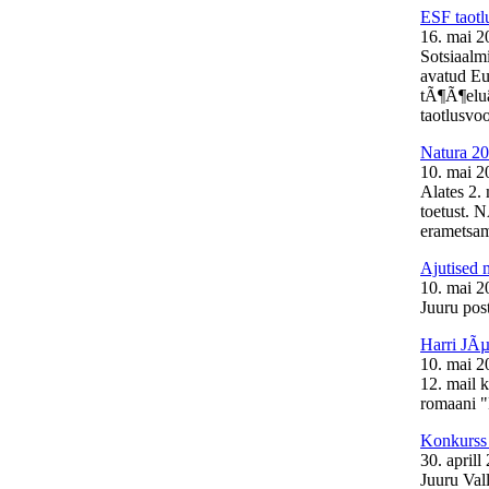
ESF taotl
16. mai 2
Sotsiaalm
avatud Eu
tÃ¶Ã¶elu
taotlusvoo
Natura 20
10. mai 2
Alates 2.
toetust. 
erametsam
Ajutised 
10. mai 2
Juuru post
Harri JÃµ
10. mai 2
12. mail 
romaani "
Konkurss 
30. aprill
Juuru Val