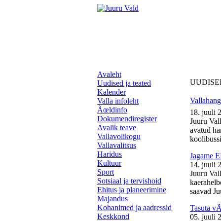
Avaleht
UUDISE
Uudised ja teated
Kalender
Vallahange
Valla infoleht
Ãœldinfo
18. juuli 
Dokumendiregister
Juuru Vall
Avalik teave
avatud ha
Vallavolikogu
koolibussil
Vallavalitsus
Haridus
Jagame EL
Kultuur
14. juuli 
Sport
Juuru Val
Sotsiaal ja tervishoid
kaerahelb
Ehitus ja planeerimine
saavad Juu
Majandus
Kohanimed ja aadressid
Tasuta v
Keskkond
05. juuli 