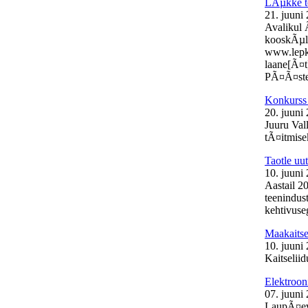
LÃµkke t
21. juuni
Avalikul 
kooskÃµlas
www.lepk.e
laane[Ã¤t
PÃ¤Ã¤stek
Konkurss 
20. juuni
Juuru Val
tÃ¤itmisek
Taotle uu
10. juuni
Aastail 2
teenindust
kehtivuse
Maakaits
10. juuni
Kaitselii
Elektroon
07. juuni
LaupÃ¤eva