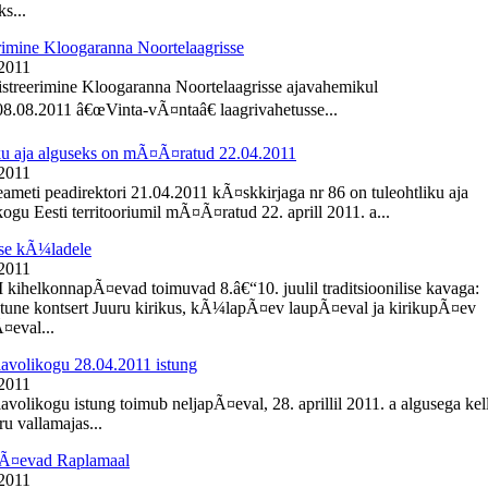
s...
rimine Kloogaranna Noortelaagrisse
 2011
istreerimine Kloogaranna Noortelaagrisse ajavahemikul
8.08.2011 â€œVinta-vÃ¤ntaâ€ laagrivahetusse...
ku aja alguseks on mÃ¤Ã¤ratud 22.04.2011
 2011
meti peadirektori 21.04.2011 kÃ¤skkirjaga nr 86 on tuleohtliku aja
ogu Eesti territooriumil mÃ¤Ã¤ratud 22. aprill 2011. a...
se kÃ¼ladele
 2011
I kihelkonnapÃ¤evad toimuvad 8.â€“10. juulil traditsioonilise kavaga:
une kontsert Juuru kirikus, kÃ¼lapÃ¤ev laupÃ¤eval ja kirikupÃ¤ev
eval...
lavolikogu 28.04.2011 istung
 2011
avolikogu istung toimub neljapÃ¤eval, 28. aprillil 2011. a algusega kel
u vallamajas...
Ã¤evad Raplamaal
 2011