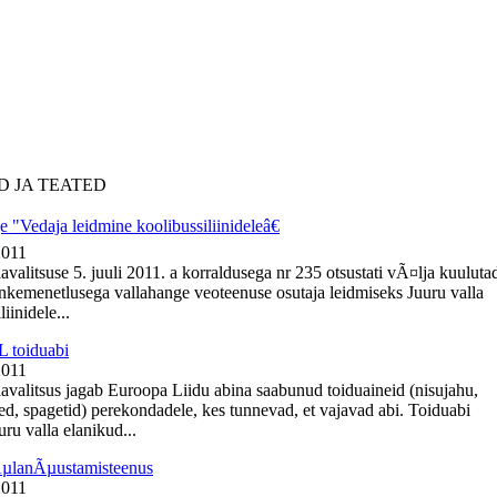
D JA TEATED
 "Vedaja leidmine koolibussiliinideleâ€
2011
avalitsuse 5. juuli 2011. a korraldusega nr 235 otsustati vÃ¤lja kuuluta
nkemenetlusega vallahange veoteenuse osutaja leidmiseks Juuru valla
iinidele...
 toiduabi
2011
lavalitsus jagab Euroopa Liidu abina saabunud toiduaineid (nisujahu,
ed, spagetid) perekondadele, kes tunnevad, et vajavad abi. Toiduabi
ru valla elanikud...
ÃµlanÃµustamisteenus
2011