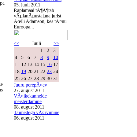
opa
05. juuli 2011
Raplamaal tÃ¶Ã¶tab
vÃµlanÃµustajana jurist
Ãœlli Adamson, kes tÃ¤nu
Euroopa...
<<
Juuli
>>
1
2
3
4
5
6
7
8
9
10
11
12
13
14
15
16
17
18
19
20
21
22
23
24
25
26
27
28
29
30
31
se
Juuru perepÃ¤ev
us
27. august 2011
VÃ¤ikekannelde
meisterdamine
08. august 2011
Taimedega vÃ¤rvimine
06. august 2011