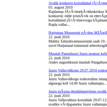
Avalik konkurss korraldatud jÃ¤Ã¤tm
03. august 2010
Raplamaa JÃ¤Ã¤tmekÃ¤itluskeskus M
konkursil, mille eesmÃ¤rk on ettevÃµ
korraldatud jÃ¤Ã¤tmeveoga hÃµlmatu
Rapla vallas...
Harjumaa Muuseumi nÃ¤itus â€žÃœll
22. juuli 2010
Mahtra Talurahvamuuseumis saab 10. s
suvel Harjumaal toimunud arheoloogilis
Muutub Pangabussi Juuru peatuse kell
22. juuli 2010
Alates augustikuust muutub Pangabussi
Juuru Vallavolikogu 29.07.2010 erakor
22. juuli 2010
Juuru Vallavolikogu erakorraline istun
algusega kell 14.00 Juuru vallamajas...
Juuru mÃµisa detailplaneeringu avali
22. juuli 2010
Juuru Vallavalitsus korraldab 29.07-1
avaliku vÃ¤ljapaneku Juuru vallamajas