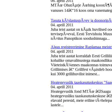
06. aprill 2011
MTÃœ OhutÃµrje Ãœhing koostÃ¶Ã¶s
vanuses 14â€“16 koos oma vanematega
Tasuta kÃ¼lastuspÃ¤ev ja doonoripÃ
04. aprill 2011
Juba teist aastat on kÃµik huvilised oo
tervisepÃ¤eval, Eesti Tervishoiu Muu
nÃ¤itus Panoptikon soodushinnaga...
Algas registreerimine Raplamaa meistri
04. aprill 2011
Juba teist aastat korraldab Eesti Gril
kohalike omavalitsustega maakondliku
ViieteistkÃ¼mnes maakonnas toimuval 
Grillimises â€“ Grillfest vÃµistleb h
kui 3000 grillihuvilist inimest...
Heategevuslik taaskasutuskeskus "Saa
04. aprill 2011
Heategevuslik fond MTÃœ â€žSaagu 
heategevusliku taaskasutuskeskuse â
elavaid peresid, meie eriline tÃ¤helep
lastele...