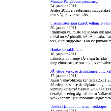
Muutub Pangabussi peatusaeg
24. jaanuar 2011
Alates 2011. a veebruarist muudetakse
min vÃµrra varasemaks...
Siseministeerium kutsub tellima e-valij
20. jaanuar 2011
Riigikogu valimiste eel saadab riik iga
millal on vÃµimalik hÃ¤Ã¤letada. Tava
teel, kuid riigiportaalis on vÃµimalik te
Hanke korraldamine
18. jaanuar 2011
Lihtsustatud hange JÃ¤rlepa haridus- j
ning ehituseaegse omanikujÃ¤relvalve t
JÃ¤rlepa keskuse detailplaneeringu ke
17. jaanuar 2011
Juuru Vallavolikogu kehtestas 25.11.
JÃ¤rlepa keskuse detailplaneeringu os
kinnistu katastriÃ¼ksuse 24004:001:
detailplaneering algatati Juuru Vallav
keskkonnamÃµju hindamist algatamata
Uudiskirjandus Juuru raamatukogus
14. jaanuar 2011