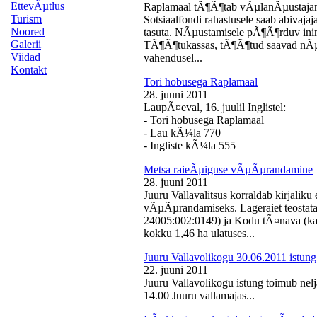
EttevÃµtlus
Raplamaal tÃ¶Ã¶tab vÃµlanÃµustajan
Turism
Sotsiaalfondi rahastusele saab abivaj
Noored
tasuta. NÃµustamisele pÃ¶Ã¶rduv inime
Galerii
TÃ¶Ã¶tukassas, tÃ¶Ã¶tud saavad nÃµ
Viidad
vahendusel...
Kontakt
Tori hobusega Raplamaal
28. juuni 2011
LaupÃ¤eval, 16. juulil Inglistel:
- Tori hobusega Raplamaal
- Lau kÃ¼la 770
- Ingliste kÃ¼la 555
Metsa raieÃµiguse vÃµÃµrandamine
28. juuni 2011
Juuru Vallavalitsus korraldab kirjali
vÃµÃµrandamiseks. Lageraiet teostata
24005:002:0149) ja Kodu tÃ¤nava (k
kokku 1,46 ha ulatuses...
Juuru Vallavolikogu 30.06.2011 istung
22. juuni 2011
Juuru Vallavolikogu istung toimub nelj
14.00 Juuru vallamajas...