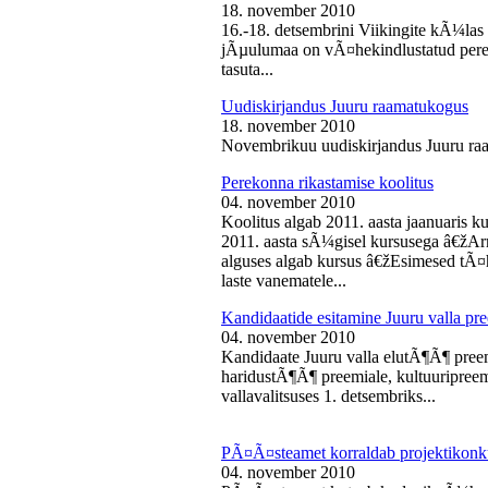
18. november 2010
16.-18. detsembrini Viikingite kÃ¼la
jÃµulumaa on vÃ¤hekindlustatud perede
tasuta...
Uudiskirjandus Juuru raamatukogus
18. november 2010
Novembrikuu uudiskirjandus Juuru ra
Perekonna rikastamise koolitus
04. november 2010
Koolitus algab 2011. aasta jaanuaris
2011. aasta sÃ¼gisel kursusega â€žAr
alguses algab kursus â€žEsimesed tÃ¤
laste vanematele...
Kandidaatide esitamine Juuru valla 
04. november 2010
Kandidaate Juuru valla elutÃ¶Ã¶ preem
haridustÃ¶Ã¶ preemiale, kultuuripreem
vallavalitsuses 1. detsembriks...
PÃ¤Ã¤steamet korraldab projektikonk
04. november 2010