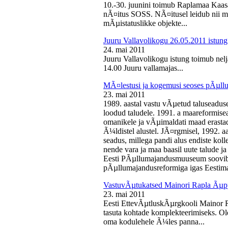
10.-30. juunini toimub Raplamaa Kaas
nÃ¤itus SOSS. NÃ¤itusel leidub nii ma
mÃµistatuslikke objekte...
Juuru Vallavolikogu 26.05.2011 istung
24. mai 2011
Juuru Vallavolikogu istung toimub nelj
14.00 Juuru vallamajas...
MÃ¤lestusi ja kogemusi seoses pÃµll
23. mai 2011
1989. aastal vastu vÃµetud taluseaduse
loodud taludele. 1991. a maareformise
omanikele ja vÃµimaldati maad erasta
Ã¼ldistel alustel. JÃ¤rgmisel, 1992. 
seadus, millega pandi alus endiste kolle
nende vara ja maa baasil uute talude 
Eesti PÃµllumajandusmuuseum soovib 
pÃµllumajandusreformiga igas Eestima
VastuvÃµtukatsed Mainori Rapla Ãµpp
23. mai 2011
Eesti EttevÃµtluskÃµrgkooli Mainor 
tasuta kohtade komplekteerimiseks. Ol
oma kodulehele Ã¼les panna...