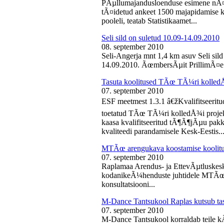
PÃµllumajandusloenduse esimene nÃ¤d
tÃ¤idetud ankeet 1500 majapidamise k
pooleli, teatab Statistikaamet...
Seli sild on suletud 10.09-14.09.2010
08. september 2010
Seli-Angerja mnt 1,4 km asuv Seli sil
14.09.2010. ÃœmbersÃµit PrillimÃ¤e 
Tasuta koolitused TÃœ TÃ¼ri kolled
07. september 2010
ESF meetmest 1.3.1 â€žKvalifitseeri
toetatud TÃœ TÃ¼ri kolledÅ¾i projek
kaasa kvalifitseeritud tÃ¶Ã¶jÃµu pak
kvaliteedi parandamisele Kesk-Eestis..
MTÃœ arengukava koostamise koolit
07. september 2010
Raplamaa Arendus- ja EttevÃµtluskes
kodanikeÃ¼henduste juhtidele MTÃœ a
konsultatsiooni...
M-Dance Tantsukool Raplas kutsub ta
07. september 2010
M-Dance Tantsukool korraldab teile kÃµ