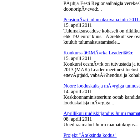
PÃµhja-Eesti Regionaalhaigla vereke
doonoripÃ¤evad:...
PensionÃ¤ri tulumaksuvaba tulu 2011. 
15. aprill 2011
Tulumaksuseaduse kohaselt on riikliku
ehk 192 eurot kuus. JÃ¤relikult see os
kuulub tulumaksustamisele...
Konkurss â€žMÃ¤rka Leaderitâ€œ
15. aprill 2011
Konkursi eesmÃ¤rk on tutvustada ja t
2013 (MAK) Leader meetmest toetust s
ettevÃµtjaid, vabaÃ¼hendusi ja kohali
Noore looduskaitsja mÃ¤rgiga tunnus
14. aprill 2011
Keskkonnaministeerium ootab kandidaa
looduskaitsja mÃ¤rgiga...
Aprillikuu uudiskirjandus Juuru raam
08. aprill 2011
Uued raamatud Juuru raamatukogus...
Projekt "Ãœksinda kodus"