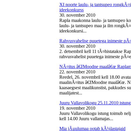
XI noorte laulu- ja tantsupeo rongkÃ
ideekonkurss
30. november 2010
Rapla maakonna laulu- ja tantsupeo ko
laulu- ja tantsupeo maa ja ilm rongk
ideekonkursi...
Rahvusvahelise puuetega inimeste pÃ
30. november 2010
2. detsembril kell 11 tÃ¤histatakse Ra
rahvusvahelist puuetega inimeste pÃ¤e
NÃ¤itus â€žMoodne maalâ€œ Raplama
22. november 2010
Reedel, 26. novembril kell 18.00 ava
maalinÃ¤itus â€žMoodne maalâ€œ. NÃ¤
kaasaegsest maalikunstist, pakkudes sub
maalijatest...
Juuru Vallavolikogu 25.11.2010 istung
19. november 2010
Juuru Vallavolikogu istung toimub nel
kell 14.00 Juuru vallamajas...
Mia jÃµulumaa ootab kÃ¼lastajaid