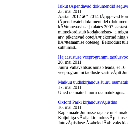
Isikut tÃµendavad dokumendid aeguv
23. mai 2011
Aastail 2012 â€“ 2014 lÃµppevad korra
tÃµendavatel dokumentidel (dokument),
kÃ¼mneaastase ja alates 2007. aastast 
mitmekordistub kodakondsus- ja migra
arv, pikenevad ootejÃ¤rjekorrad ning
kÃ¤ttesaamise ooteaeg. Eeltoodust tul
suhtumist...
Hajaasustuse veeprogrammi taotlusvoo
20. mai 2011
Juuru Vallavalitsus annab teada, et 16.
veeprogrammi taotluste vastuvÃµtt Juur
Maikuu uudiskirjandus Juuru raamatu
17. mai 2011
Uued raamatud Juuru raamatukogus...
Oxford Parki kirjandusvÃµistlus
16. mai 2011
Raplamaale Juurusse rajatav uuslinnak
Kotjuhiga vÃ¤lja kirjandusvÃµistluse 
JutuvÃµistluse Ã¼heks lÃ¤bivaks idee