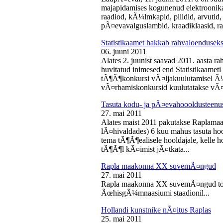
majapidamises kogunenud elektroonika-
raadiod, kÃ¼lmkapid, pliidid, arvutid,
pÃ¤evavalguslambid, kraadiklaasid, ra
Statistikaamet hakkab rahvaloendusek
06. juuni 2011
Alates 2. juunist saavad 2011. aasta r
huvitatud inimesed end Statistikaameti 
tÃ¶Ã¶konkursi vÃ¤ljakuulutamisel Ã
vÃ¤rbamiskonkursid kuulutatakse vÃ¤l
Tasuta kodu- ja pÃ¤evahoooldusteenus
27. mai 2011
Alates maist 2011 pakutakse Raplamaa
lÃ¤hivaldades) 6 kuu mahus tasuta hoo
tema tÃ¶Ã¶ealisele hooldajale, kelle 
tÃ¶Ã¶l kÃ¤imist jÃ¤tkata...
Rapla maakonna XX suvemÃ¤ngud
27. mai 2011
Rapla maakonna XX suvemÃ¤ngud toi
ÃœhisgÃ¼mnaasiumi staadionil...
Hollandi kunstnike nÃ¤itus Raplas
25. mai 2011