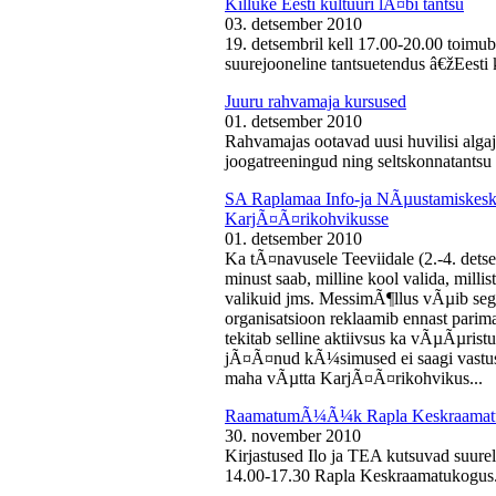
Killuke Eesti kultuuri lÃ¤bi tantsu
03. detsember 2010
19. detsembril kell 17.00-20.00 toimu
suurejooneline tantsuetendus â€žEesti 
Juuru rahvamaja kursused
01. detsember 2010
Rahvamajas ootavad uusi huvilisi algaj
joogatreeningud ning seltskonnatantsu 
SA Raplamaa Info-ja NÃµustamiskesku
KarjÃ¤Ã¤rikohvikusse
01. detsember 2010
Ka tÃ¤navusele Teeviidale (2.-4. det
minust saab, milline kool valida, milli
valikuid jms. MessimÃ¶llus vÃµib sega
organisatsioon reklaamib ennast parima
tekitab selline aktiivsus ka vÃµÃµris
jÃ¤Ã¤nud kÃ¼simused ei saagi vastust
maha vÃµtta KarjÃ¤Ã¤rikohvikus...
RaamatumÃ¼Ã¼k Rapla Keskraamat
30. november 2010
Kirjastused Ilo ja TEA kutsuvad suur
14.00-17.30 Rapla Keskraamatukogus.