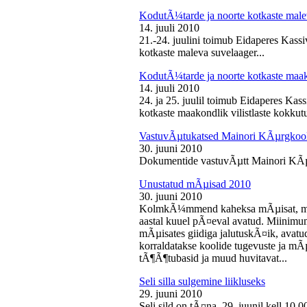
KodutÃ¼tarde ja noorte kotkaste male
14. juuli 2010
21.-24. juulini toimub Eidaperes Kas
kotkaste maleva suvelaager...
KodutÃ¼tarde ja noorte kotkaste maako
14. juuli 2010
24. ja 25. juulil toimub Eidaperes Ka
kotkaste maakondlik vilistlaste kokkutu
VastuvÃµtukatsed Mainori KÃµrgkool
30. juuni 2010
Dokumentide vastuvÃµtt Mainori KÃµ
Unustatud mÃµisad 2010
30. juuni 2010
KolmkÃ¼mmend kaheksa mÃµisat, mille
aastal kuuel pÃ¤eval avatud. Miinimu
mÃµisates giidiga jalutuskÃ¤ik, avatu
korraldatakse koolide tugevuste ja mÃ
tÃ¶Ã¶tubasid ja muud huvitavat...
Seli silla sulgemine liikluseks
29. juuni 2010
Seli sild on tÃ¤na, 29. juunil kell 10.0