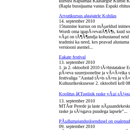
kursusi Raplamaa Kaasaegse Kunsti Ke
(Rapla bussijaama vastas Espaki ehitusp
Arvutikursus algajatele Kohilas
14. september 2010
15tunnine kursus on mÃµeldud inime
Wordi oma igapÃ¤evatÃ¶Ã¶s, kuid soo
vÃµi on tÃ¶Ã¶andja kohustanud neid s
teadmisi ka need, kes peavad alustam
versiooni asemel...
Eakate festival
13. september 2010
1. ja 2. oktoobril 2010 tÃ¤histatakse E
pÃ¤eva suurejoonelise ja vÃ¤Ã¤rika
festivaliga "Aastad tÃ¤is sÃ¤ra ja vÃ
Kultuurikeskusesse 2. oktoobril kell 08
Koolitus â€Tugiisik raske vÃµi sÃ¼ga
13. september 2010
MTÃœ Perede ja laste nÃµuandekeskus
raske ja sÃ¼gava puudega lapsele"...
PÃµllumajandusloendusel on osalenud
09. september 2010