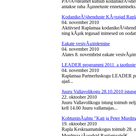
PÃ¤Ã¤steamet kutsub kodanikeÃ¼hendu
antakse raha Ãµnnetuste ennetamiseks.
KodanikeÃ¼henduste KÃ¤rajad Rapl
04. november 2010
Aktiivsed Raplamaa kodanikeÃ¼hendust
ning kÃµik tegusad inimesed on ooda
Eakate vesivÃµimlemine
04. november 2010
Alates 8. novembrist eakate vesivÃµiml
LEADER programmi 2011. a taotluste
04. november 2010
Raplamaa Partnerluskogu LEADER pro
ajad...
Juuru Vallavolikogu 28.10.2010 istung
22. oktoober 2010
Juuru Vallavolikogu istung toimub nel
kell 14.00 Juuru vallamajas...
KohtumisÃµhtu "Kati ja Peter Murdm
19. oktoober 2010
Rapla Keskraamatukogus toimub 28. o
Murdmaa jÃµudsid Raplamaaleâ€...