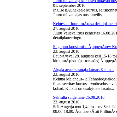
Juuru rahvamaja kursused ootavad uusi
01. september 2010
Inglise kÃµnekeele kursus, seltskonn
Juuru rahvamajas uusi huvilisi...
Kehtestati Juuru mÃµisa detailplaneer
27. august 2010
Juuru Vallavalitsus kehtestas 16.08.2
detailplaneeringu...
Sugupuu koostamise ÃµppepÃ¤ev Ko
23. august 2010
LaupÃ¤eval 28. augustil kell 15-18 
kirikumÃµisas (pastoraadis) ÃµppepÃ
Algaja arvutikasutaja kursus Kehtnas
23. august 2010
Kehtna Majandus- ja Tehnoloogiakooli
finantseeritav kursus arvutiteaduste 
kohad. Kursus on osalejatele tasuta...
Seli silla sulgemine 26.08.2010
23. august 2010
Seli-Angerja mnt 1,4 km asuv Seli sild
09.00-18.00. ÃœmbersÃµit PrillimÃ¤e