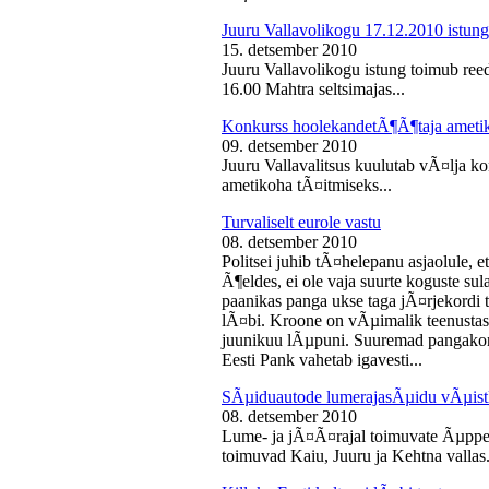
Juuru Vallavolikogu 17.12.2010 istung
15. detsember 2010
Juuru Vallavolikogu istung toimub reed
16.00 Mahtra seltsimajas...
Konkurss hoolekandetÃ¶Ã¶taja ameti
09. detsember 2010
Juuru Vallavalitsus kuulutab vÃ¤lja 
ametikoha tÃ¤itmiseks...
Turvaliselt eurole vastu
08. detsember 2010
Politsei juhib tÃ¤helepanu asjaolule, et
Ã¶eldes, ei ole vaja suurte koguste sul
paanikas panga ukse taga jÃ¤rjekord
lÃ¤bi. Kroone on vÃµimalik teenustas
juunikuu lÃµpuni. Suuremad pangakont
Eesti Pank vahetab igavesti...
SÃµiduautode lumerajasÃµidu vÃµist
08. detsember 2010
Lume- ja jÃ¤Ã¤rajal toimuvate Ãµppe
toimuvad Kaiu, Juuru ja Kehtna vallas.