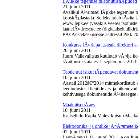
LÃµkke tegemise tuleohutusnÃµuded
21. juuni 2011
Avalikul Ã¼ritusel lÃµkke tegemine t
kooskÃµlastada. Selleks tuleb tÃ¤ita tao
www.lepk.ee (vasakus veeres taotluste a
laane[Ã¤t]rescue.ee (digitaalselt allk
PÃ¤Ã¤stekeskusesse aadressil Pikk 2
Konkurss JÃ¤rlepa lasteaia direktori a
20. juuni 2011
Juuru Vallavalitsus kuulutab vÃ¤lja ko
tÃ¤itmiseks alates 1. septembrist 2011.
Taotle uut isikut tÃµendavat dokumenti
10. juuni 2011
Aastail 2012â€“2014 mitmekordistub 
teenindustes klientide arv ja pikenevad
kehtivusega dokumentide Ã¼heaegse a
MaakaitsepÃ¤ev
10. juuni 2011
Kaitseliidu Rapla Malev kutsub Maakai
Elektroonika- ja ohtlike jÃ¤Ã¤tmete 
07. juuni 2011
LaupÃ¤eval, 11. juunil 2011. a on Juu