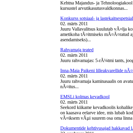
Kehtna Majandus- ja Tehnoloogiakool k
kursustel arvutikasutusvaldkonnas...
Konkurss sotsiaal- ja lastekaitsespetsia
02. märts 2011
Juuru Vallavalitsus kuulutab vÃ¤lja konk
ametikoha tÃ¤itmiseks mÃ¤Ã¤ratud aja
asendamiseks)...
Rahvamaja teated
02. märts 2011
Juuru rahvamajas: 5-rÃ¼tmi tants, joog
Inna-Maia Paikeni lilleakvarellide nÃ¤
02. märts 2011
Juuru rahvamaja kaminasaalis on avatud
nÃ¤itus...
EMSLi kolmas kevadkool
02. märts 2011
Seekord kiikame kevadkoolis kohalike
on kaasava eelarve idee, mis lubab koda
vÃ¤iksem vÃµi suurem osa oma linna v
Dokumentide kehtivusajad hakkavad