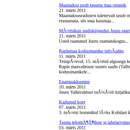
Maamaksu peab tasuma maa omanik
21. märts 2011
Maamaksuseadusest tulenevalt tasub 
erastamata, siis maa kasutaja...
MÃ¤rtsikuu uudiskirjandus Juuru raa
21. märts 2011
Uued raamatud Juuru raamatukogus...
Raplamaa koduomanike infoÃµhtu
11. märts 2011
TeisipÃ¤eval, 15. mÃ¤rtsil algusega k
Rapla maavalitsuse suures saalis (Tal
koduomanikele...
Enampakkumine
10. märts 2011
Juuru Vallavalitsus mÃ¼Ã¼b kirjaliku
Kadunud koer
07. märts 2011
3. mÃ¤rtsi hommikul lÃ¤ks Kohilast k
Tasuta tekstitÃ¶Ã¶tluse ja tabelarvu
03. märts 2011