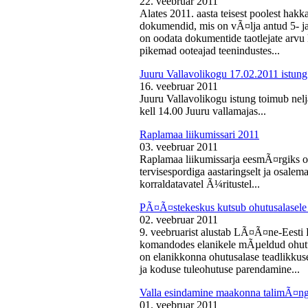
22. veebruar 2011
Alates 2011. aasta teisest poolest ha
dokumendid, mis on vÃ¤lja antud 5- ja 
on oodata dokumentide taotlejate arv
pikemad ooteajad teenindustes...
Juuru Vallavolikogu 17.02.2011 istung
16. veebruar 2011
Juuru Vallavolikogu istung toimub nelj
kell 14.00 Juuru vallamajas...
Raplamaa liikumissari 2011
03. veebruar 2011
Raplamaa liikumissarja eesmÃ¤rgiks on
tervisespordiga aastaringselt ja osale
korraldatavatel Ã¼ritustel...
PÃ¤Ã¤stekeskus kutsub ohutusalasele 
02. veebruar 2011
9. veebruarist alustab LÃ¤Ã¤ne-Eest
komandodes elanikele mÃµeldud ohutus
on elanikkonna ohutusalase teadlikkus
ja koduse tuleohutuse parendamine...
Valla esindamine maakonna talimÃ¤n
01. veebruar 2011