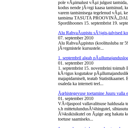
pole vÃµimalust vÃµi julgust tantsida,
kodus nende jÃ¤rgi kaasa tantsinud, kel
varem tantsimisega tegelenud vÃµi, k
tantsima TASUTA PROOVINÃ„DALA! 
Spordihoones 15. septembrist 19. septe
Alu RahvaÃµpistu sÃ¼gis-talvised ko
07. september 2010
Alu RahvaÃµpistus (koolitusluba nr 
jÃ¤rgmistele kursustele...
1. septembril algab pÃµllumajanduslo
01. september 2010
1. septembrist 15. novembrini toimub 
kÃ¤igus kogutakse pÃµllumajandusliku
majapidamiselt, teatab Statistikaamet
osaleda ka interneti teel...
Ãœhistegevuse toetamine Juuru valla e
01. september 2010
VÃ¤ljaspool vallavalitsuse haldusala te
s.h mittetulundusÃ¼hingutel, sihtasutus
Ã¼ksikisikutel on Ãµige aeg hakata ko
toetuse saamiseks...