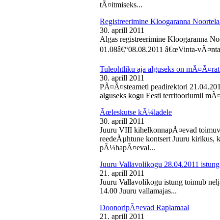
tÃ¤itmiseks...
Registreerimine Kloogaranna Noortela
30. aprill 2011
Algas registreerimine Kloogaranna Noo
01.08â€“08.08.2011 â€œVinta-vÃ¤ntaâ€
Tuleohtliku aja alguseks on mÃ¤Ã¤ra
30. aprill 2011
PÃ¤Ã¤steameti peadirektori 21.04.2011
alguseks kogu Eesti territooriumil mÃ¤
Ãœleskutse kÃ¼ladele
30. aprill 2011
Juuru VIII kihelkonnapÃ¤evad toimuvad
reedeÃµhtune kontsert Juuru kirikus
pÃ¼hapÃ¤eval...
Juuru Vallavolikogu 28.04.2011 istung
21. aprill 2011
Juuru Vallavolikogu istung toimub nelja
14.00 Juuru vallamajas...
DoonoripÃ¤evad Raplamaal
21. aprill 2011