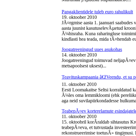
Pangaklientidele tuleb euro rahulikult
19. oktoober 2010
JÃ¤rgmise aasta 1. jaanuari saabudes 
aasta juunist kasutuselevÃµetud kroon
Ã¼hisraha. Kuna raharingluse toimimise
kindlasti hea teada, mida tÃ¤hendab e
Joogatreeningud uues asukohas
14. oktoober 2010
Joogatreeningud toimuvad neljapÃ¤evit
metsapoolsest uksest)...
Teavituskampaania â€žVeendu, et su pe
11. oktoober 2010
Eesti Loomakaitse Seltsi korraldatud
Ã¼les oma lemmikloomi (ehk pereliikm
aga neid suvilapiirkondadesse hulkuma
TeabepÃ¤ev korterelamute esindajatel
11. oktoober 2010
15. oktoobril korÂ­raldab sihtasutus K
teabepÃ¤eva, et tutvustada investeer
rekonstrueerimise toetusÂ» tingimusi