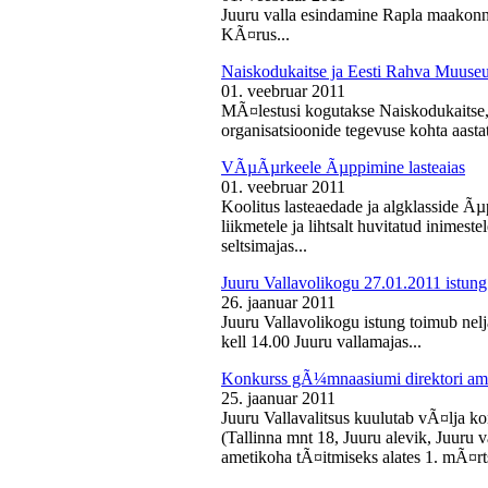
Juuru valla esindamine Rapla maakon
KÃ¤rus...
Naiskodukaitse ja Eesti Rahva Muus
01. veebruar 2011
MÃ¤lestusi kogutakse Naiskodukaitse
organisatsioonide tegevuse kohta aasta
VÃµÃµrkeele Ãµppimine lasteaias
01. veebruar 2011
Koolitus lasteaedade ja algklasside Ãµp
liikmetele ja lihtsalt huvitatud inimest
seltsimajas...
Juuru Vallavolikogu 27.01.2011 istung
26. jaanuar 2011
Juuru Vallavolikogu istung toimub nelj
kell 14.00 Juuru vallamajas...
Konkurss gÃ¼mnaasiumi direktori am
25. jaanuar 2011
Juuru Vallavalitsus kuulutab vÃ¤lja 
(Tallinna mnt 18, Juuru alevik, Juu
ametikoha tÃ¤itmiseks alates 1. mÃ¤rts