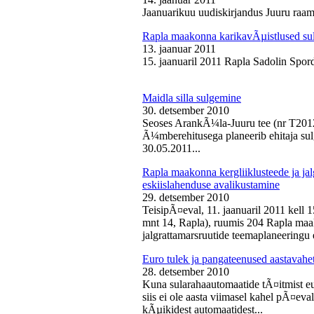
Jaanuarikuu uudiskirjandus Juuru raam
Rapla maakonna karikavÃµistlused sul
13. jaanuar 2011
15. jaanuaril 2011 Rapla Sadolin Spord
Maidla silla sulgemine
30. detsember 2010
Seoses ArankÃ¼la-Juuru tee (nr T2012
Ã¼mberehitusega planeerib ehitaja sul
30.05.2011...
Rapla maakonna kergliiklusteede ja ja
eskiislahenduse avalikustamine
29. detsember 2010
TeisipÃ¤eval, 11. jaanuaril 2011 kell 
mnt 14, Rapla), ruumis 204 Rapla maak
jalgrattamarsruutide teemaplaneeringu e
Euro tulek ja pangateenused aastavahe
28. detsember 2010
Kuna sularahaautomaatide tÃ¤itmist eu
siis ei ole aasta viimasel kahel pÃ¤ev
kÃµikidest automaatidest...