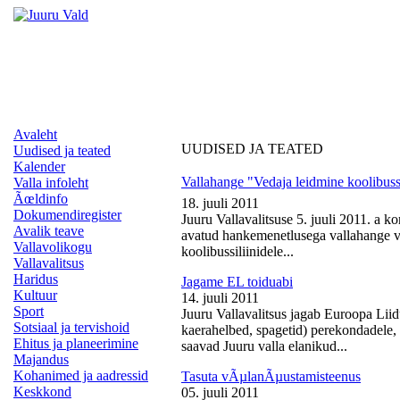
Avaleht
UUDISED JA TEATED
Uudised ja teated
Kalender
Vallahange "Vedaja leidmine koolibussi
Valla infoleht
Ãœldinfo
18. juuli 2011
Dokumendiregister
Juuru Vallavalitsuse 5. juuli 2011. a k
Avalik teave
avatud hankemenetlusega vallahange ve
Vallavolikogu
koolibussiliinidele...
Vallavalitsus
Haridus
Jagame EL toiduabi
Kultuur
14. juuli 2011
Sport
Juuru Vallavalitsus jagab Euroopa Liid
Sotsiaal ja tervishoid
kaerahelbed, spagetid) perekondadele, 
Ehitus ja planeerimine
saavad Juuru valla elanikud...
Majandus
Kohanimed ja aadressid
Tasuta vÃµlanÃµustamisteenus
Keskkond
05. juuli 2011