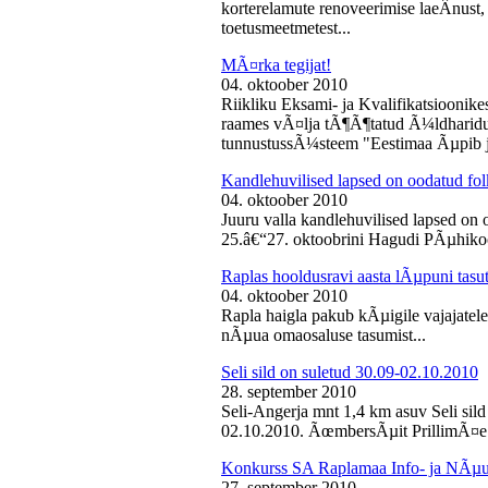
korterelamute renoveerimise laeÂ­nust,
toetusmeetmetest...
MÃ¤rka tegijat!
04. oktoober 2010
Riikliku Eksami- ja Kvalifikatsiooni
raames vÃ¤lja tÃ¶Ã¶tatud Ã¼ldharidus
tunnustussÃ¼steem "Eestimaa Ãµpib j
Kandlehuvilised lapsed on oodatud fo
04. oktoober 2010
Juuru valla kandlehuvilised lapsed on
25.â€“27. oktoobrini Hagudi PÃµhikool
Raplas hooldusravi aasta lÃµpuni tasu
04. oktoober 2010
Rapla haigla pakub kÃµigile vajajatel
nÃµua omaosaluse tasumist...
Seli sild on suletud 30.09-02.10.2010
28. september 2010
Seli-Angerja mnt 1,4 km asuv Seli sil
02.10.2010. ÃœmbersÃµit PrillimÃ¤e 
Konkurss SA Raplamaa Info- ja NÃµus
27. september 2010