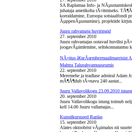
SA Raplamaa Info- ja NÃµustamiskesk
juhataja ametikoha tÃ¤itmiseks. TÃ¶Ã
korraldamine, Euroopa sotsiaalfondi p
ÃµppenÃµustamine), projektide kirjuta
Juuru rahvamaja huviringid
27. september 2010
Juuru rahvamajas ootavad huvilisi pÃ¤r
joogavÃµimlemine, seltskonnatantsu ku
NÃ¤itus â€œÃœmbermaailmareisist Ada
Mahtra Talurahvamuuseumis
22. september 2010
Meremehe ja teadlase admiral Adam J
mÃ¶Ã¶dub tÃ¤navu 240 aastat...
Juuru Vallavolikogu 23.09.2010 istung
20. september 2010
Juuru Vallavolikogu istung toimub nel
kell 14.00 Juuru vallamajas...
Kunstikursused Raplas
15. september 2010
Alates oktoobrist vÃµimalus nii suurte