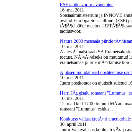
ESF taotlusvooru avanemine
16. mai 2011
Sotsiaalministeerium ja INNOVE annava
avatud Euroopa Sotsiaalfondi (ESF) pri
tÃ¶Ã¶eluâ€œ meetme â€žTÃ¶Ã¶lesaam
taotlusvoor...
Natura 2000 metsaala piiride tÃ¤hist
10. mai 2011
Alates 2. maist saab SA Erametsakesk
toetust. NÃ¼Ã¼dseks on muutunud liht
erametsamaa piiride mÃ¤rkimise kord.
Ajutised muudatused postiteenuse osut
10. mai 2011
Juuru postkontor on ajutiselt suletud 1
Harri JÃµgisalu romaani "Lummus" es
10. mai 2011
12. mail kell 17.00 toimub MÃ¤rjamaa 
romaani "Lummus" esitlus...
Konkurss vallasekretÃ¤ri ametikohale
30. aprill 2011
Juuru Vallavalitsus kuulutab vÃ¤lja av