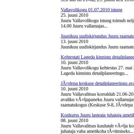
Vallavolikogu 01.07.2010 istung
25. juuni 2010
Juuru Vallavolikogu istung toimub nelj
14.00 Juuru vallamajas...
Juunikuu uudiskirjandus Juuru raamat
13. juuni 2010
Juunikuu uudiskirjandus Juuru raamatu
Kehtestati Lageda kinnistu detailplane
10. juuni 2010
Juuru Vallavolikogu kehtestas 27. ma
Lageda kinnistu detailplaneeringu...
JÃ¤rlepa keskuse detailplaneeringu av
10. juuni 2010
Juuru Vallavalitsus korraldab 21.06-2
avaliku vÃ¤ljapaneku Juuru vallamajas 
raamatukogus (Keskuse 9-8, JÃ¤rlepa 
Konkurss Juuru lasteaia juhataja ameti
08. juuni 2010
Juuru Vallavalitsus kuulutab vÃ¤lja ko
juhataja vaba ametikoha tÃ¤itmiseks...