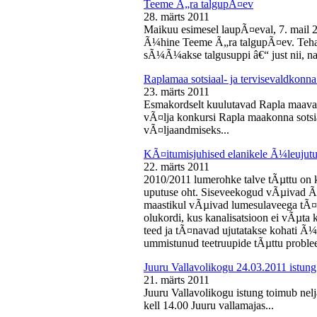
Teeme Ã„ra talgupÃ¤ev
28. märts 2011
Maikuu esimesel laupÃ¤eval, 7. mail 
Ã¼hine Teeme Ã„ra talgupÃ¤ev. Teha
sÃ¼Ã¼akse talgusuppi â€“ just nii, na
Raplamaa sotsiaal- ja tervisevaldkonn
23. märts 2011
Esmakordselt kuulutavad Rapla maav
vÃ¤lja konkursi Rapla maakonna sotsia
vÃ¤ljaandmiseks...
KÃ¤itumisjuhised elanikele Ã¼leujutu
22. märts 2011
2010/2011 lumerohke talve tÃµttu on k
uputuse oht. Siseveekogud vÃµivad Ã
maastikul vÃµivad lumesulaveega tÃ¤i
olukordi, kus kanalisatsioon ei vÃµta 
teed ja tÃ¤navad ujutatakse kohati Ã¼
ummistunud teetruupide tÃµttu proble
Juuru Vallavolikogu 24.03.2011 istung
21. märts 2011
Juuru Vallavolikogu istung toimub nel
kell 14.00 Juuru vallamajas...