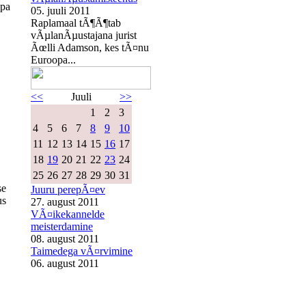
opa
05. juuli 2011
Raplamaal tÃ¶Ã¶tab
vÃµlanÃµustajana jurist
Ãœlli Adamson, kes tÃ¤nu
Euroopa...
<<
Juuli
>>
1
2
3
4
5
6
7
8
9
10
11
12
13
14
15
16
17
18
19
20
21
22
23
24
25
26
27
28
29
30
31
se
Juuru perepÃ¤ev
us
27. august 2011
VÃ¤ikekannelde
meisterdamine
08. august 2011
Taimedega vÃ¤rvimine
06. august 2011