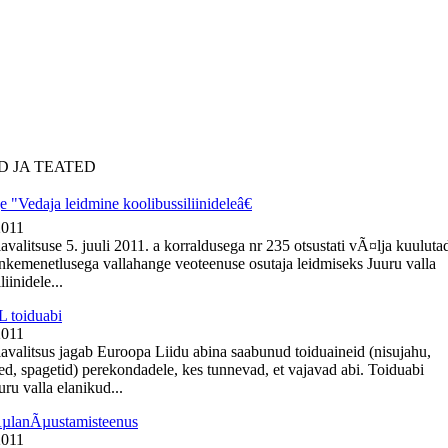
D JA TEATED
 "Vedaja leidmine koolibussiliinideleâ€
2011
avalitsuse 5. juuli 2011. a korraldusega nr 235 otsustati vÃ¤lja kuuluta
nkemenetlusega vallahange veoteenuse osutaja leidmiseks Juuru valla
iinidele...
 toiduabi
2011
lavalitsus jagab Euroopa Liidu abina saabunud toiduaineid (nisujahu,
ed, spagetid) perekondadele, kes tunnevad, et vajavad abi. Toiduabi
ru valla elanikud...
ÃµlanÃµustamisteenus
2011