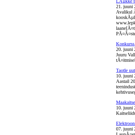
LÃµkke t
21. juuni
Avalikul 
kooskÃµlas
www.lepk.e
laane[Ã¤t
PÃ¤Ã¤stek
Konkurss 
20. juuni
Juuru Val
tÃ¤itmisek
Taotle uu
10. juuni
Aastail 2
teenindust
kehtivuse
Maakaits
10. juuni
Kaitselii
Elektroon
07. juuni
LaupÃ¤eva