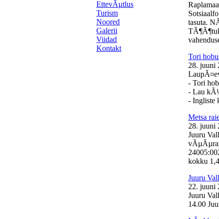
EttevÃµtlus
Raplamaa
Turism
Sotsiaalf
Noored
tasuta. N
Galerii
TÃ¶Ã¶tuk
Viidad
vahenduse
Kontakt
Tori hobu
28. juuni
LaupÃ¤eval
- Tori ho
- Lau kÃ
- Inglist
Metsa ra
28. juuni
Juuru Val
vÃµÃµrand
24005:00
kokku 1,46
Juuru Val
22. juuni
Juuru Val
14.00 Juur