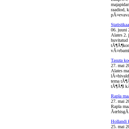
majapidam
raadiod, 
pÃ¤evaval
Statistik
06. juuni
Alates 2.
huvitatud 
tÃ¶Ã¶kon
vÃ¤rbamis
Tasuta ko
27. mai 2
Alates ma
lÃ¤hivald
tema tÃ¶Ã
tÃ¶Ã¶l kÃ
Rapla m
27. mai 2
Rapla ma
ÃœhisgÃ¼
Hollandi 
25. mai 2