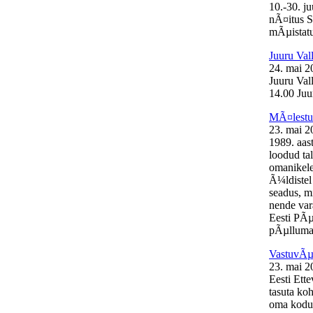
10.-30. j
nÃ¤itus S
mÃµistatu
Juuru Val
24. mai 2
Juuru Val
14.00 Juur
MÃ¤lestus
23. mai 2
1989. aas
loodud ta
omanikele
Ã¼ldistel
seadus, mi
nende var
Eesti PÃµ
pÃµllumaj
VastuvÃµt
23. mai 2
Eesti Ett
tasuta ko
oma kodul