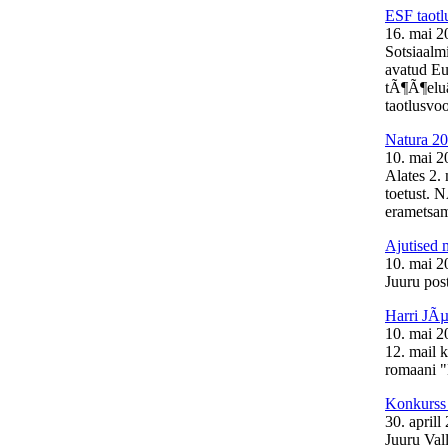
ESF taotl
16. mai 2
Sotsiaalm
avatud Eu
tÃ¶Ã¶elu
taotlusvoo
Natura 20
10. mai 2
Alates 2.
toetust. 
erametsam
Ajutised 
10. mai 2
Juuru post
Harri JÃµ
10. mai 2
12. mail 
romaani "
Konkurss 
30. aprill
Juuru Val