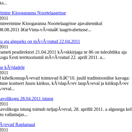
s...
rimine Kloogaranna Noortelaagrisse
 2011
istreerimine Kloogaranna Noortelaagrisse ajavahemikul
8.08.2011 â€œVinta-vÃ¤ntaâ€ laagrivahetusse...
ku aja alguseks on mÃ¤Ã¤ratud 22.04.2011
 2011
meti peadirektori 21.04.2011 kÃ¤skkirjaga nr 86 on tuleohtliku aja
ogu Eesti territooriumil mÃ¤Ã¤ratud 22. aprill 2011. a...
se kÃ¼ladele
 2011
I kihelkonnapÃ¤evad toimuvad 8.â€“10. juulil traditsioonilise kavaga:
une kontsert Juuru kirikus, kÃ¼lapÃ¤ev laupÃ¤eval ja kirikupÃ¤ev
eval...
lavolikogu 28.04.2011 istung
 2011
avolikogu istung toimub neljapÃ¤eval, 28. aprillil 2011. a algusega kel
u vallamajas...
Ã¤evad Raplamaal
 2011