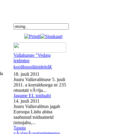
Vallahange "Vedaja
leidmine
koolibussiliinideleâ€
da
18. juuli 2011
Juuru Vallavalitsuse 5. juuli
2011. a korraldusega nr 235
otsustati vÃ¤lja...
Jagame EL toiduabi
14. juuli 2011
Juuru Vallavalitsus jagab
Euroopa Liidu abina
saabunud toiduaineid
(nisujahu,...
Tasuta
vÃµlanÃµustamisteenus