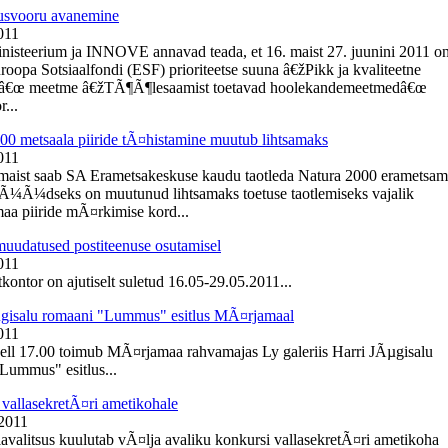
usvooru avanemine
011
inisteerium ja INNOVE annavad teada, et 16. maist 27. juunini 2011 o
roopa Sotsiaalfondi (ESF) prioriteetse suuna â€žPikk ja kvaliteetne
â€œ meetme â€žTÃ¶Ã¶lesaamist toetavad hoolekandemeetmedâ€œ
r...
00 metsaala piiride tÃ¤histamine muutub lihtsamaks
011
 maist saab SA Erametsakeskuse kaudu taotleda Natura 2000 erametsa
NÃ¼Ã¼dseks on muutunud lihtsamaks toetuse taotlemiseks vajalik
aa piiride mÃ¤rkimise kord...
muudatused postiteenuse osutamisel
011
kontor on ajutiselt suletud 16.05-29.05.2011...
gisalu romaani "Lummus" esitlus MÃ¤rjamaal
011
kell 17.00 toimub MÃ¤rjamaa rahvamajas Ly galeriis Harri JÃµgisalu
Lummus" esitlus...
vallasekretÃ¤ri ametikohale
 2011
lavalitsus kuulutab vÃ¤lja avaliku konkursi vallasekretÃ¤ri ametikoha