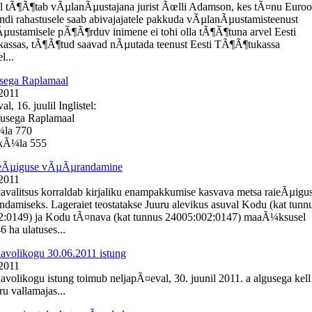
l tÃ¶Ã¶tab vÃµlanÃµustajana jurist Ãœlli Adamson, kes tÃ¤nu Euro
ondi rahastusele saab abivajajatele pakkuda vÃµlanÃµustamisteenust
Ãµustamisele pÃ¶Ã¶rduv inimene ei tohi olla tÃ¶Ã¶tuna arvel Eesti
assas, tÃ¶Ã¶tud saavad nÃµutada teenust Eesti TÃ¶Ã¶tukassa
l...
sega Raplamaal
 2011
, 16. juulil Inglistel:
busega Raplamaal
¼la 770
e kÃ¼la 555
ieÃµiguse vÃµÃµrandamine
 2011
lavalitsus korraldab kirjaliku enampakkumise kasvava metsa raieÃµigu
amiseks. Lageraiet teostatakse Juuru alevikus asuval Kodu (kat tunn
2:0149) ja Kodu tÃ¤nava (kat tunnus 24005:002:0147) maaÃ¼ksusel
 ha ulatuses...
lavolikogu 30.06.2011 istung
 2011
lavolikogu istung toimub neljapÃ¤eval, 30. juunil 2011. a algusega kell
u vallamajas...