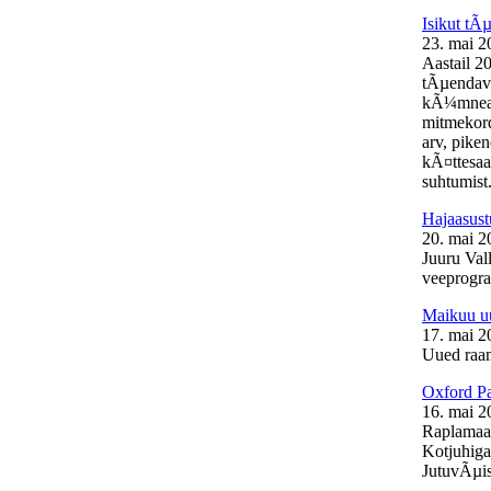
Isikut t
23. mai 2
Aastail 2
tÃµendava
kÃ¼mneaas
mitmekord
arv, pike
kÃ¤ttesaa
suhtumist.
Hajaasust
20. mai 2
Juuru Vall
veeprogra
Maikuu uu
17. mai 2
Uued raam
Oxford Pa
16. mai 2
Raplamaal
Kotjuhiga
JutuvÃµis