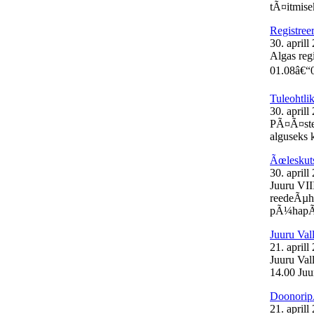
tÃ¤itmisek
Registree
30. aprill
Algas reg
01.08â€“0
Tuleohtli
30. aprill
PÃ¤Ã¤stea
alguseks k
Ãœleskut
30. aprill
Juuru VII
reedeÃµht
pÃ¼hapÃ¤
Juuru Val
21. aprill
Juuru Vall
14.00 Juur
Doonorip
21. aprill