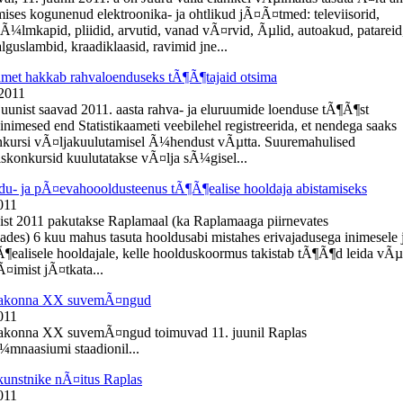
ises kogunenud elektroonika- ja ohtlikud jÃ¤Ã¤tmed: televiisorid,
kÃ¼lmkapid, pliidid, arvutid, vanad vÃ¤rvid, Ãµlid, autoakud, patareid
guslambid, kraadiklaasid, ravimid jne...
aamet hakkab rahvaloenduseks tÃ¶Ã¶tajaid otsima
 2011
 juunist saavad 2011. aasta rahva- ja eluruumide loenduse tÃ¶Ã¶st
inimesed end Statistikaameti veebilehel registreerida, et nendega saaks
kursi vÃ¤ljakuulutamisel Ã¼hendust vÃµtta. Suuremahulised
konkursid kuulutatakse vÃ¤lja sÃ¼gisel...
du- ja pÃ¤evahoooldusteenus tÃ¶Ã¶ealise hooldaja abistamiseks
011
ist 2011 pakutakse Raplamaal (ka Raplamaaga piirnevates
ades) 6 kuu mahus tasuta hooldusabi mistahes erivajadusega inimesele 
¶ealisele hooldajale, kelle hoolduskoormus takistab tÃ¶Ã¶d leida vÃµ
¤imist jÃ¤tkata...
aakonna XX suvemÃ¤ngud
011
akonna XX suvemÃ¤ngud toimuvad 11. juunil Raplas
mnaasiumi staadionil...
kunstnike nÃ¤itus Raplas
011