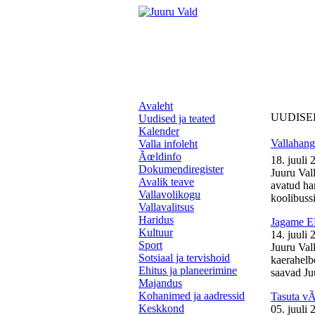
Avaleht
UUDISE
Uudised ja teated
Kalender
Vallahange
Valla infoleht
Ãœldinfo
18. juuli 
Dokumendiregister
Juuru Vall
Avalik teave
avatud ha
Vallavolikogu
koolibussil
Vallavalitsus
Haridus
Jagame EL
Kultuur
14. juuli 
Sport
Juuru Val
Sotsiaal ja tervishoid
kaerahelb
Ehitus ja planeerimine
saavad Juu
Majandus
Kohanimed ja aadressid
Tasuta v
Keskkond
05. juuli 