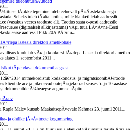
egemise tuleohutusnÃµuded
 2011
Ã¼ritusel lÃµkke tegemine tuleb eelnevalt pÃ¤Ã¤stekeskusega
tada. Selleks tuleb tÃ¤ita taotlus, mille blanketi leiab aadressilt
e (vasakus veeres taotluste all). Taotlus saata e-posti aadressile
]rescue.ee (digitaalselt allkirjastatuna) vÃµi tuua LÃ¤Ã¤ne-Eesti
eskusesse aadressil Pikk 20A PÃ¤rnu...
JÃ¤rlepa lasteaia direktori ametikohale
 2011
lavalitsus kuulutab vÃ¤lja konkursi JÃ¤rlepa Lasteaia direktori ametik
s alates 1. septembrist 2011...
t isikut tÃµendavat dokumenti aegsasti
 2011
012â€“2014 mitmekordistub kodakondsus- ja migratsioonibÃ¼roode
es klientide arv ja pikenevad ootejÃ¤rjekorrad seoses 5- ja 10-aastase
ga dokumentide Ã¼heaegse aegumise tÃµttu...
epÃ¤ev
 2011
du Rapla Malev kutsub MaakaitsepÃ¤evale Kehtnas 23. juunil 2011...
ika- ja ohtlike jÃ¤Ã¤tmete kogumisring
 2011
l, 11. juunil 2011. a on Juuru valla elanikel vÃµimalus tasuta Ã¤ra a