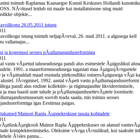
uunini toimub Raplamaa Kaasaegse Kunsti Keskuses Hollandi kunstnik
OSS. NÃ¤itusel leidub nii maale kui installatsioone ning muid
slikke objekte...
lavolikogu 26.05.2011 istung
011
lavolikogu istung toimub neljapÃ¤eval, 26. mail 2011. a algusega kell
u vallamajas...
i ja kogemusi seoses pÃµllumajandusreformiga
011
tal vastu vÃµetud taluseadusega pandi alus esimestele Ãµiguslikul alus
ludele. 1991. a maareformiseadusega tagastati maa ÃµigusjÃ¤rgsetele
 ja vÃµimaldati maad erastada piirkondliku ostueesÃµigusega vÃµi k
 alustel. JÃ¤rgmisel, 1992. aastal vÃµeti vastu pÃµllumajandusreformi
llega pandi alus endiste kollektiiv- ja riigimajandite likvideerimisele,
a ja maa baasil uute talude ja pÃµllumajandusettevÃµtete loomisele.
llumajandusmuuseum soovib teada saada, mis toimus seoses
andusreformiga igas Eestimaa paigas.
ukatsed Mainori Rapla Ãµppekeskuse tasuta kohtadele
011
evÃµtluskÃµrgkooli Mainor Rapla Ãµppekeskuses on alanud vastuvÃµ
htade komplekteerimiseks. Oleksime vÃ¤ga tÃ¤nulikud, kui saaksite in
ehele Ã¼les panna...