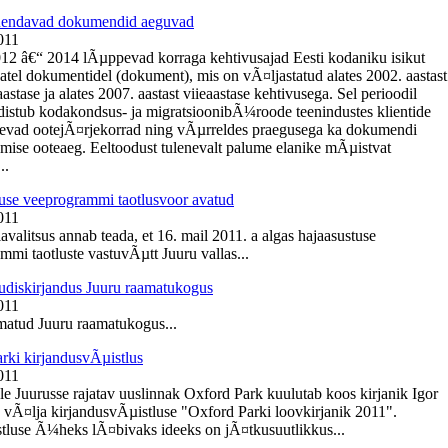
Ãµendavad dokumendid aeguvad
011
012 â€“ 2014 lÃµppevad korraga kehtivusajad Eesti kodaniku isikut
tel dokumentidel (dokument), mis on vÃ¤ljastatud alates 2002. aastast
tase ja alates 2007. aastast viieaastase kehtivusega. Sel perioodil
istub kodakondsus- ja migratsioonibÃ¼roode teenindustes klientide
nevad ootejÃ¤rjekorrad ning vÃµrreldes praegusega ka dokumendi
mise ooteaeg. Eeltoodust tulenevalt palume elanike mÃµistvat
..
use veeprogrammi taotlusvoor avatud
011
avalitsus annab teada, et 16. mail 2011. a algas hajaasustuse
mmi taotluste vastuvÃµtt Juuru vallas...
diskirjandus Juuru raamatukogus
011
atud Juuru raamatukogus...
rki kirjandusvÃµistlus
011
e Juurusse rajatav uuslinnak Oxford Park kuulutab koos kirjanik Igor
 vÃ¤lja kirjandusvÃµistluse "Oxford Parki loovkirjanik 2011".
tluse Ã¼heks lÃ¤bivaks ideeks on jÃ¤tkusuutlikkus...