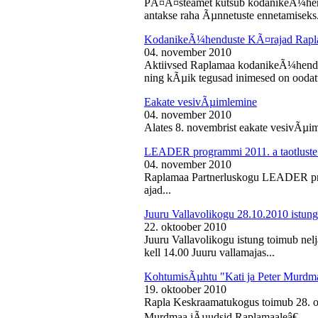
PÃ¤Ã¤steamet kutsub kodanikeÃ¼hendu
antakse raha Ãµnnetuste ennetamiseks.
KodanikeÃ¼henduste KÃ¤rajad Rapl
04. november 2010
Aktiivsed Raplamaa kodanikeÃ¼hendust
ning kÃµik tegusad inimesed on ooda
Eakate vesivÃµimlemine
04. november 2010
Alates 8. novembrist eakate vesivÃµiml
LEADER programmi 2011. a taotluste
04. november 2010
Raplamaa Partnerluskogu LEADER pro
ajad...
Juuru Vallavolikogu 28.10.2010 istung
22. oktoober 2010
Juuru Vallavolikogu istung toimub nel
kell 14.00 Juuru vallamajas...
KohtumisÃµhtu "Kati ja Peter Murdm
19. oktoober 2010
Rapla Keskraamatukogus toimub 28. o
Murdmaa jÃµudsid Raplamaaleâ€...