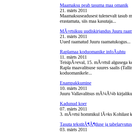
Maamaksu peab tasuma maa omanik
21. märts 2011
Maamaksuseadusest tulenevalt tasub 
erastamata, siis maa kasutaja...
MÃ¤rtsikuu uudiskirjandus Juuru raa
21. märts 2011
Uued raamatud Juuru raamatukogus...
Raplamaa koduomanike infoÃµhtu
11. märts 2011
TeisipÃ¤eval, 15. mÃ¤rtsil algusega k
Rapla maavalitsuse suures saalis (Tal
koduomanikele...
Enampakkumine
10. märts 2011
Juuru Vallavalitsus mÃ¼Ã¼b kirjaliku
Kadunud koer
07. märts 2011
3. mÃ¤rtsi hommikul lÃ¤ks Kohilast k
Tasuta tekstitÃ¶Ã¶tluse ja tabelarvu
03. märts 2011