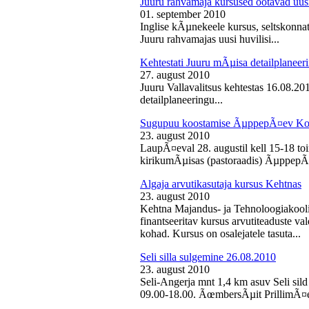
Juuru rahvamaja kursused ootavad uusi
01. september 2010
Inglise kÃµnekeele kursus, seltskonn
Juuru rahvamajas uusi huvilisi...
Kehtestati Juuru mÃµisa detailplaneer
27. august 2010
Juuru Vallavalitsus kehtestas 16.08.2
detailplaneeringu...
Sugupuu koostamise ÃµppepÃ¤ev Ko
23. august 2010
LaupÃ¤eval 28. augustil kell 15-18 
kirikumÃµisas (pastoraadis) ÃµppepÃ
Algaja arvutikasutaja kursus Kehtnas
23. august 2010
Kehtna Majandus- ja Tehnoloogiakooli
finantseeritav kursus arvutiteaduste 
kohad. Kursus on osalejatele tasuta...
Seli silla sulgemine 26.08.2010
23. august 2010
Seli-Angerja mnt 1,4 km asuv Seli sild
09.00-18.00. ÃœmbersÃµit PrillimÃ¤e