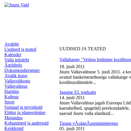
Avaleht
UUDISED JA TEATED
Uudised ja teated
Kalender
Vallahange "Vedaja leidmine koolibussi
Valla infoleht
Ãœldinfo
18. juuli 2011
Dokumendiregister
Juuru Vallavalitsuse 5. juuli 2011. a k
Avalik teave
avatud hankemenetlusega vallahange ve
Vallavolikogu
koolibussiliinidele...
Vallavalitsus
Haridus
Jagame EL toiduabi
Kultuur
14. juuli 2011
Sport
Juuru Vallavalitsus jagab Euroopa Liid
Sotsiaal ja tervishoid
kaerahelbed, spagetid) perekondadele, 
Ehitus ja planeerimine
saavad Juuru valla elanikud...
Majandus
Kohanimed ja aadressid
Tasuta vÃµlanÃµustamisteenus
Keskkond
05. juuli 2011