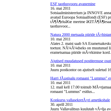
ESF taotlusvooru avanemine
16. mai 2011
Sotsiaalministeerium ja INNOVE annava
avatud Euroopa Sotsiaalfondi (ESF) pri
tÃ¶Ã¶eluâ€œ meetme â€žTÃ¶Ã¶lesaam
taotlusvoor...
Natura 2000 metsaala piiride tÃ¤hist
10. mai 2011
Alates 2. maist saab SA Erametsakesk
toetust. NÃ¼Ã¼dseks on muutunud liht
erametsamaa piiride mÃ¤rkimise kord.
Ajutised muudatused postiteenuse osut
10. mai 2011
Juuru postkontor on ajutiselt suletud 1
Harri JÃµgisalu romaani "Lummus" es
10. mai 2011
12. mail kell 17.00 toimub MÃ¤rjamaa 
romaani "Lummus" esitlus...
Konkurss vallasekretÃ¤ri ametikohale
30. aprill 2011
Juuru Vallavalitsus kuulutab vÃ¤lja av