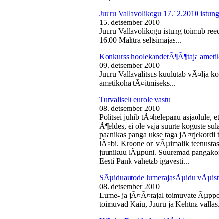
Juuru Vallavolikogu 17.12.2010 istung
15. detsember 2010
Juuru Vallavolikogu istung toimub reed
16.00 Mahtra seltsimajas...
Konkurss hoolekandetÃ¶Ã¶taja ameti
09. detsember 2010
Juuru Vallavalitsus kuulutab vÃ¤lja 
ametikoha tÃ¤itmiseks...
Turvaliselt eurole vastu
08. detsember 2010
Politsei juhib tÃ¤helepanu asjaolule, et
Ã¶eldes, ei ole vaja suurte koguste sul
paanikas panga ukse taga jÃ¤rjekord
lÃ¤bi. Kroone on vÃµimalik teenustas
juunikuu lÃµpuni. Suuremad pangakont
Eesti Pank vahetab igavesti...
SÃµiduautode lumerajasÃµidu vÃµist
08. detsember 2010
Lume- ja jÃ¤Ã¤rajal toimuvate Ãµppe
toimuvad Kaiu, Juuru ja Kehtna vallas.