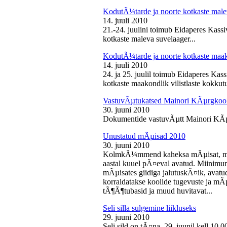
KodutÃ¼tarde ja noorte kotkaste male
14. juuli 2010
21.-24. juulini toimub Eidaperes Kas
kotkaste maleva suvelaager...
KodutÃ¼tarde ja noorte kotkaste maako
14. juuli 2010
24. ja 25. juulil toimub Eidaperes Ka
kotkaste maakondlik vilistlaste kokkutu
VastuvÃµtukatsed Mainori KÃµrgkool
30. juuni 2010
Dokumentide vastuvÃµtt Mainori KÃµ
Unustatud mÃµisad 2010
30. juuni 2010
KolmkÃ¼mmend kaheksa mÃµisat, mille
aastal kuuel pÃ¤eval avatud. Miinimu
mÃµisates giidiga jalutuskÃ¤ik, avatu
korraldatakse koolide tugevuste ja mÃ
tÃ¶Ã¶tubasid ja muud huvitavat...
Seli silla sulgemine liikluseks
29. juuni 2010
Seli sild on tÃ¤na, 29. juunil kell 10.0