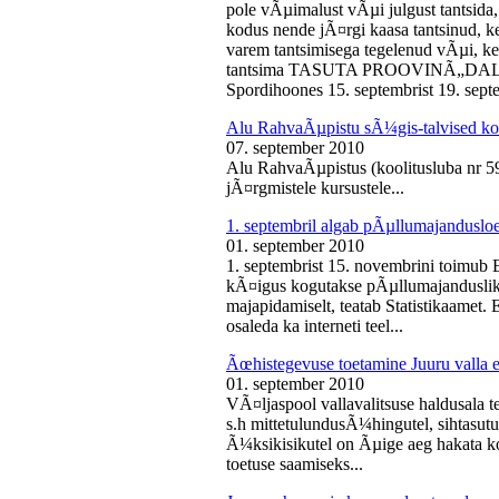
pole vÃµimalust vÃµi julgust tantsida,
kodus nende jÃ¤rgi kaasa tantsinud, kel
varem tantsimisega tegelenud vÃµi, k
tantsima TASUTA PROOVINÃ„DALA! 
Spordihoones 15. septembrist 19. septe
Alu RahvaÃµpistu sÃ¼gis-talvised ko
07. september 2010
Alu RahvaÃµpistus (koolitusluba nr 
jÃ¤rgmistele kursustele...
1. septembril algab pÃµllumajanduslo
01. september 2010
1. septembrist 15. novembrini toimub 
kÃ¤igus kogutakse pÃµllumajandusliku
majapidamiselt, teatab Statistikaamet
osaleda ka interneti teel...
Ãœhistegevuse toetamine Juuru valla e
01. september 2010
VÃ¤ljaspool vallavalitsuse haldusala te
s.h mittetulundusÃ¼hingutel, sihtasutus
Ã¼ksikisikutel on Ãµige aeg hakata ko
toetuse saamiseks...