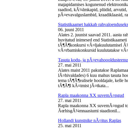
majapidamises kogunenud elektroonika-
raadiod, kÃ¼lmkapid, pliidid, arvutid,
pÃ¤evavalguslambid, kraadiklaasid, ra
Statistikaamet hakkab rahvaloendusek
06. juuni 2011
Alates 2. juunist saavad 2011. aasta r
huvitatud inimesed end Statistikaameti 
tÃ¶Ã¶konkursi vÃ¤ljakuulutamisel Ã
vÃ¤rbamiskonkursid kuulutatakse vÃ¤l
Tasuta kodu- ja pÃ¤evahoooldusteenus
27. mai 2011
Alates maist 2011 pakutakse Raplamaa
lÃ¤hivaldades) 6 kuu mahus tasuta hoo
tema tÃ¶Ã¶ealisele hooldajale, kelle 
tÃ¶Ã¶l kÃ¤imist jÃ¤tkata...
Rapla maakonna XX suvemÃ¤ngud
27. mai 2011
Rapla maakonna XX suvemÃ¤ngud toi
ÃœhisgÃ¼mnaasiumi staadionil...
Hollandi kunstnike nÃ¤itus Raplas
25. mai 2011