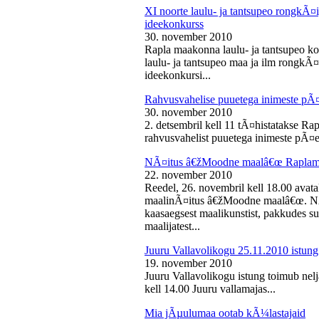
XI noorte laulu- ja tantsupeo rongkÃ
ideekonkurss
30. november 2010
Rapla maakonna laulu- ja tantsupeo ko
laulu- ja tantsupeo maa ja ilm rongk
ideekonkursi...
Rahvusvahelise puuetega inimeste pÃ
30. november 2010
2. detsembril kell 11 tÃ¤histatakse Ra
rahvusvahelist puuetega inimeste pÃ¤e
NÃ¤itus â€žMoodne maalâ€œ Raplama
22. november 2010
Reedel, 26. novembril kell 18.00 ava
maalinÃ¤itus â€žMoodne maalâ€œ. NÃ¤
kaasaegsest maalikunstist, pakkudes sub
maalijatest...
Juuru Vallavolikogu 25.11.2010 istung
19. november 2010
Juuru Vallavolikogu istung toimub nel
kell 14.00 Juuru vallamajas...
Mia jÃµulumaa ootab kÃ¼lastajaid