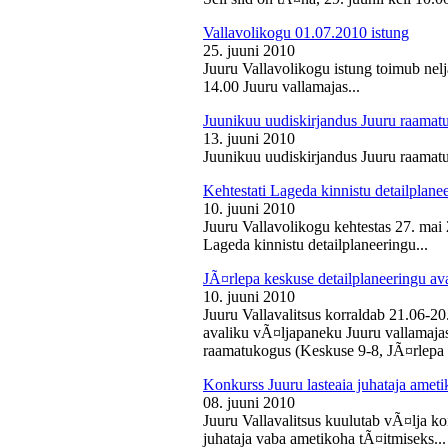
Vallavolikogu 01.07.2010 istung
25. juuni 2010
Juuru Vallavolikogu istung toimub nelj
14.00 Juuru vallamajas...
Juunikuu uudiskirjandus Juuru raamat
13. juuni 2010
Juunikuu uudiskirjandus Juuru raamatu
Kehtestati Lageda kinnistu detailplane
10. juuni 2010
Juuru Vallavolikogu kehtestas 27. ma
Lageda kinnistu detailplaneeringu...
JÃ¤rlepa keskuse detailplaneeringu av
10. juuni 2010
Juuru Vallavalitsus korraldab 21.06-2
avaliku vÃ¤ljapaneku Juuru vallamajas 
raamatukogus (Keskuse 9-8, JÃ¤rlepa 
Konkurss Juuru lasteaia juhataja ameti
08. juuni 2010
Juuru Vallavalitsus kuulutab vÃ¤lja ko
juhataja vaba ametikoha tÃ¤itmiseks...