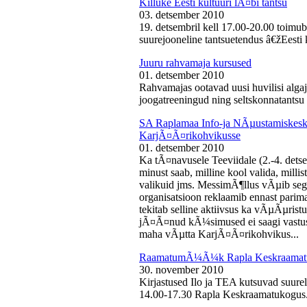
Killuke Eesti kultuuri lÃ¤bi tantsu
03. detsember 2010
19. detsembril kell 17.00-20.00 toimu
suurejooneline tantsuetendus â€žEesti 
Juuru rahvamaja kursused
01. detsember 2010
Rahvamajas ootavad uusi huvilisi algaj
joogatreeningud ning seltskonnatantsu 
SA Raplamaa Info-ja NÃµustamiskesku
KarjÃ¤Ã¤rikohvikusse
01. detsember 2010
Ka tÃ¤navusele Teeviidale (2.-4. det
minust saab, milline kool valida, milli
valikuid jms. MessimÃ¶llus vÃµib sega
organisatsioon reklaamib ennast parima
tekitab selline aktiivsus ka vÃµÃµris
jÃ¤Ã¤nud kÃ¼simused ei saagi vastust
maha vÃµtta KarjÃ¤Ã¤rikohvikus...
RaamatumÃ¼Ã¼k Rapla Keskraamat
30. november 2010
Kirjastused Ilo ja TEA kutsuvad suur
14.00-17.30 Rapla Keskraamatukogus.