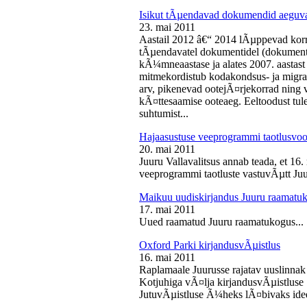
Isikut tÃµendavad dokumendid aeguv
23. mai 2011
Aastail 2012 â€“ 2014 lÃµppevad korra
tÃµendavatel dokumentidel (dokument),
kÃ¼mneaastase ja alates 2007. aastast 
mitmekordistub kodakondsus- ja migra
arv, pikenevad ootejÃ¤rjekorrad ning
kÃ¤ttesaamise ooteaeg. Eeltoodust tul
suhtumist...
Hajaasustuse veeprogrammi taotlusvoo
20. mai 2011
Juuru Vallavalitsus annab teada, et 16.
veeprogrammi taotluste vastuvÃµtt Juur
Maikuu uudiskirjandus Juuru raamatu
17. mai 2011
Uued raamatud Juuru raamatukogus...
Oxford Parki kirjandusvÃµistlus
16. mai 2011
Raplamaale Juurusse rajatav uuslinnak
Kotjuhiga vÃ¤lja kirjandusvÃµistluse 
JutuvÃµistluse Ã¼heks lÃ¤bivaks idee