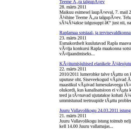
Teeme Ã„ra talgupÃ¤ev
28. märts 2011
Maikuu esimesel laupÃ¤eval, 7. mail 
Ã¼hine Teeme Ã„ra talgupÃ¤ev. Teha
sÃ¼Ã¼akse talgusuppi â€“ just nii, na
Raplamaa sotsiaal- ja tervisevaldkonn
23. märts 2011
Esmakordselt kuulutavad Rapla maav
vÃ¤lja konkursi Rapla maakonna sotsia
vÃ¤ljaandmiseks...
KÃ¤itumisjuhised elanikele Ã¼leujutu
22. märts 2011
2010/2011 lumerohke talve tÃµttu on k
uputuse oht. Siseveekogud vÃµivad Ã
maastikul vÃµivad lumesulaveega tÃ¤i
olukordi, kus kanalisatsioon ei vÃµta 
teed ja tÃ¤navad ujutatakse kohati Ã¼
ummistunud teetruupide tÃµttu proble
Juuru Vallavolikogu 24.03.2011 istung
21. märts 2011
Juuru Vallavolikogu istung toimub nel
kell 14.00 Juuru vallamajas...