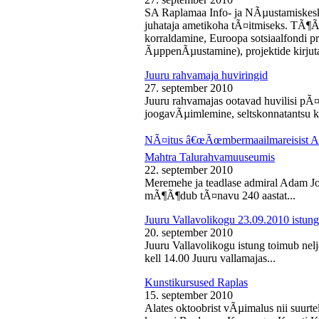
SA Raplamaa Info- ja NÃµustamiskesk
juhataja ametikoha tÃ¤itmiseks. TÃ¶Ã
korraldamine, Euroopa sotsiaalfondi p
ÃµppenÃµustamine), projektide kirjuta
Juuru rahvamaja huviringid
27. september 2010
Juuru rahvamajas ootavad huvilisi pÃ¤r
joogavÃµimlemine, seltskonnatantsu ku
NÃ¤itus â€œÃœmbermaailmareisist Ada
Mahtra Talurahvamuuseumis
22. september 2010
Meremehe ja teadlase admiral Adam J
mÃ¶Ã¶dub tÃ¤navu 240 aastat...
Juuru Vallavolikogu 23.09.2010 istung
20. september 2010
Juuru Vallavolikogu istung toimub nel
kell 14.00 Juuru vallamajas...
Kunstikursused Raplas
15. september 2010
Alates oktoobrist vÃµimalus nii suurte