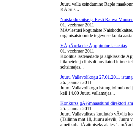
Juuru valla esindamine Rapla maakon
KÃ¤rus...
Naiskodukaitse ja Eesti Rahva Muus
01. veebruar 2011
MÃ¤lestusi kogutakse Naiskodukaitse
organisatsioonide tegevuse kohta aasta
VÃµÃµrkeele Ãµppimine lasteaias
01. veebruar 2011
Koolitus lasteaedade ja algklasside Ãµp
liikmetele ja lihtsalt huvitatud inimest
seltsimajas...
Juuru Vallavolikogu 27.01.2011 istung
26. jaanuar 2011
Juuru Vallavolikogu istung toimub nelj
kell 14.00 Juuru vallamajas...
Konkurss gÃ¼mnaasiumi direktori am
25. jaanuar 2011
Juuru Vallavalitsus kuulutab vÃ¤lja 
(Tallinna mnt 18, Juuru alevik, Juu
ametikoha tÃ¤itmiseks alates 1. mÃ¤rts