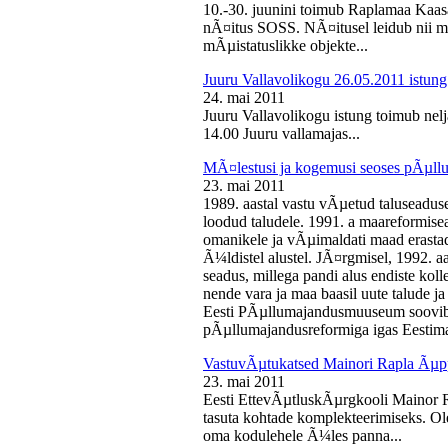
10.-30. juunini toimub Raplamaa Kaas
nÃ¤itus SOSS. NÃ¤itusel leidub nii ma
mÃµistatuslikke objekte...
Juuru Vallavolikogu 26.05.2011 istung
24. mai 2011
Juuru Vallavolikogu istung toimub nelj
14.00 Juuru vallamajas...
MÃ¤lestusi ja kogemusi seoses pÃµll
23. mai 2011
1989. aastal vastu vÃµetud taluseaduse
loodud taludele. 1991. a maareformise
omanikele ja vÃµimaldati maad erasta
Ã¼ldistel alustel. JÃ¤rgmisel, 1992. 
seadus, millega pandi alus endiste kolle
nende vara ja maa baasil uute talude 
Eesti PÃµllumajandusmuuseum soovib 
pÃµllumajandusreformiga igas Eestima
VastuvÃµtukatsed Mainori Rapla Ãµpp
23. mai 2011
Eesti EttevÃµtluskÃµrgkooli Mainor 
tasuta kohtade komplekteerimiseks. Ol
oma kodulehele Ã¼les panna...