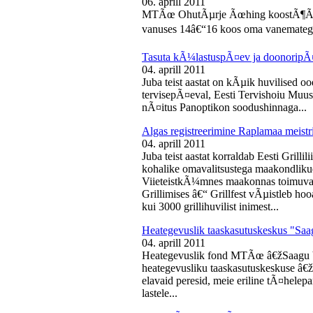
06. aprill 2011
MTÃœ OhutÃµrje Ãœhing koostÃ¶Ã¶s
vanuses 14â€“16 koos oma vanematega
Tasuta kÃ¼lastuspÃ¤ev ja doonoripÃ
04. aprill 2011
Juba teist aastat on kÃµik huvilised oo
tervisepÃ¤eval, Eesti Tervishoiu Muu
nÃ¤itus Panoptikon soodushinnaga...
Algas registreerimine Raplamaa meistri
04. aprill 2011
Juba teist aastat korraldab Eesti Gril
kohalike omavalitsustega maakondliku
ViieteistkÃ¼mnes maakonnas toimuval 
Grillimises â€“ Grillfest vÃµistleb h
kui 3000 grillihuvilist inimest...
Heategevuslik taaskasutuskeskus "Saa
04. aprill 2011
Heategevuslik fond MTÃœ â€žSaagu 
heategevusliku taaskasutuskeskuse â
elavaid peresid, meie eriline tÃ¤helep
lastele...