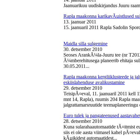
Jaanuarikuu uudiskirjandus Juuru raam
Rapla maakonna karikavÃµistlused sul
13. jaanuar 2011
15. jaanuaril 2011 Rapla Sadolin Spord
Maidla silla sulgemine
30. detsember 2010
Seoses ArankÃ¼la-Juuru tee (nr T2012
Ã¼mberehitusega planeerib ehitaja sul
30.05.2011...
Rapla maakonna kergliiklusteede ja ja
eskiislahenduse avalikustamine
29. detsember 2010
TeisipÃ¤eval, 11. jaanuaril 2011 kell 
mnt 14, Rapla), ruumis 204 Rapla maak
jalgrattamarsruutide teemaplaneeringu e
Euro tulek ja pangateenused aastavahe
28. detsember 2010
Kuna sularahaautomaatide tÃ¤itmist eu
siis ei ole aasta viimasel kahel pÃ¤ev
kÃµikidest automaatidest...