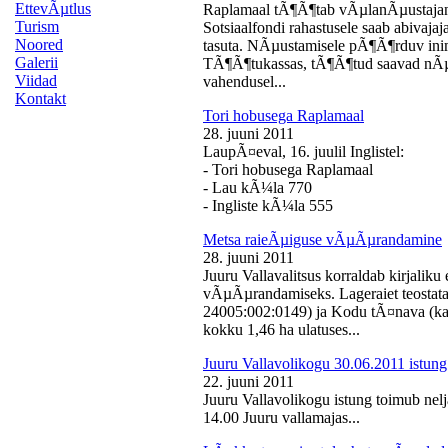
EttevÃµtlus
Raplamaal tÃ¶Ã¶tab vÃµlanÃµustajan
Turism
Sotsiaalfondi rahastusele saab abivaj
Noored
tasuta. NÃµustamisele pÃ¶Ã¶rduv inime
Galerii
TÃ¶Ã¶tukassas, tÃ¶Ã¶tud saavad nÃµ
Viidad
vahendusel...
Kontakt
Tori hobusega Raplamaal
28. juuni 2011
LaupÃ¤eval, 16. juulil Inglistel:
- Tori hobusega Raplamaal
- Lau kÃ¼la 770
- Ingliste kÃ¼la 555
Metsa raieÃµiguse vÃµÃµrandamine
28. juuni 2011
Juuru Vallavalitsus korraldab kirjali
vÃµÃµrandamiseks. Lageraiet teostata
24005:002:0149) ja Kodu tÃ¤nava (k
kokku 1,46 ha ulatuses...
Juuru Vallavolikogu 30.06.2011 istung
22. juuni 2011
Juuru Vallavolikogu istung toimub nelj
14.00 Juuru vallamajas...