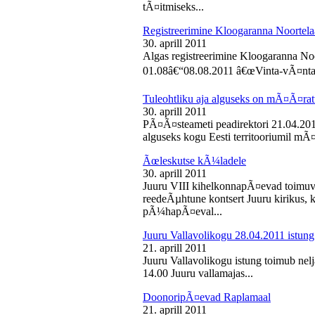
tÃ¤itmiseks...
Registreerimine Kloogaranna Noortela
30. aprill 2011
Algas registreerimine Kloogaranna Noo
01.08â€“08.08.2011 â€œVinta-vÃ¤ntaâ€
Tuleohtliku aja alguseks on mÃ¤Ã¤ra
30. aprill 2011
PÃ¤Ã¤steameti peadirektori 21.04.2011
alguseks kogu Eesti territooriumil mÃ¤
Ãœleskutse kÃ¼ladele
30. aprill 2011
Juuru VIII kihelkonnapÃ¤evad toimuvad
reedeÃµhtune kontsert Juuru kirikus
pÃ¼hapÃ¤eval...
Juuru Vallavolikogu 28.04.2011 istung
21. aprill 2011
Juuru Vallavolikogu istung toimub nelja
14.00 Juuru vallamajas...
DoonoripÃ¤evad Raplamaal
21. aprill 2011