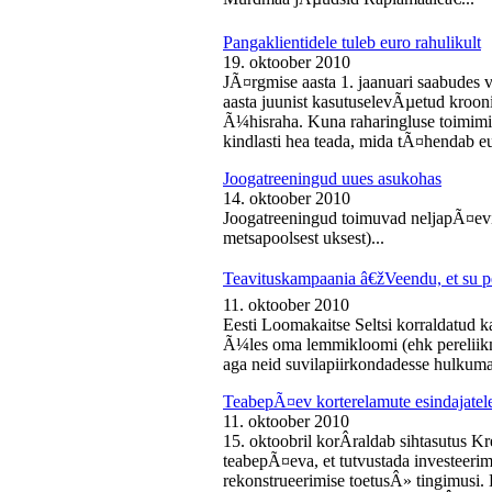
Pangaklientidele tuleb euro rahulikult
19. oktoober 2010
JÃ¤rgmise aasta 1. jaanuari saabudes 
aasta juunist kasutuselevÃµetud kroon
Ã¼hisraha. Kuna raharingluse toimimise
kindlasti hea teada, mida tÃ¤hendab e
Joogatreeningud uues asukohas
14. oktoober 2010
Joogatreeningud toimuvad neljapÃ¤evit
metsapoolsest uksest)...
Teavituskampaania â€žVeendu, et su pe
11. oktoober 2010
Eesti Loomakaitse Seltsi korraldatud
Ã¼les oma lemmikloomi (ehk pereliikm
aga neid suvilapiirkondadesse hulkuma
TeabepÃ¤ev korterelamute esindajatel
11. oktoober 2010
15. oktoobril korÂ­raldab sihtasutus K
teabepÃ¤eva, et tutvustada investeer
rekonstrueerimise toetusÂ» tingimusi