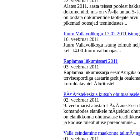
22. veebruar 2011
Alates 2011. aasta teisest poolest ha
dokumendid, mis on vÃ¤lja antud 5- ja 
on oodata dokumentide taotlejate arv
pikemad ooteajad teenindustes...
Juuru Vallavolikogu 17.02.2011 istung
16. veebruar 2011
Juuru Vallavolikogu istung toimub nelj
kell 14.00 Juuru vallamajas...
Raplamaa liikumissari 2011
03. veebruar 2011
Raplamaa liikumissarja eesmÃ¤rgiks on
tervisespordiga aastaringselt ja osale
korraldatavatel Ã¼ritustel...
PÃ¤Ã¤stekeskus kutsub ohutusalasele 
02. veebruar 2011
9. veebruarist alustab LÃ¤Ã¤ne-Eest
komandodes elanikele mÃµeldud ohutus
on elanikkonna ohutusalase teadlikkus
ja koduse tuleohutuse parendamine...
Valla esindamine maakonna talimÃ¤n
01. veebruar 2011