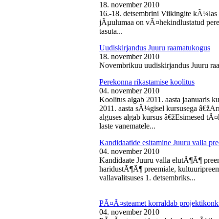
18. november 2010
16.-18. detsembrini Viikingite kÃ¼la
jÃµulumaa on vÃ¤hekindlustatud perede
tasuta...
Uudiskirjandus Juuru raamatukogus
18. november 2010
Novembrikuu uudiskirjandus Juuru ra
Perekonna rikastamise koolitus
04. november 2010
Koolitus algab 2011. aasta jaanuaris
2011. aasta sÃ¼gisel kursusega â€žAr
alguses algab kursus â€žEsimesed tÃ¤
laste vanematele...
Kandidaatide esitamine Juuru valla 
04. november 2010
Kandidaate Juuru valla elutÃ¶Ã¶ preem
haridustÃ¶Ã¶ preemiale, kultuuripreem
vallavalitsuses 1. detsembriks...
PÃ¤Ã¤steamet korraldab projektikonk
04. november 2010