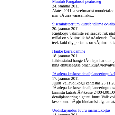
Muutub Pangabussi peatusaeg
24. jaanuar 2011
Alates 2011. a veebruarist muudetakse
min vÃµrra varasemaks...
Siseministeerium kutsub tellima e-valij
20. jaanuar 2011
Riigikogu valimiste eel saadab riik iga
millal on vÃµimalik hÃ¤Ã¤letada. Tava
teel, kuid riigiportaalis on vÃµimalik te
Hanke korraldamine
18. jaanuar 2011
Lihtsustatud hange JÃ¤rlepa haridus- j
ning ehituseaegse omanikujÃ¤relvalve t
JÃ¤rlepa keskuse detailplaneeringu ke
17. jaanuar 2011
Juuru Vallavolikogu kehtestas 25.11.
JÃ¤rlepa keskuse detailplaneeringu os
kinnistu katastriÃ¼ksuse 24004:001:
detailplaneering algatati Juuru Vallav
keskkonnamÃµju hindamist algatamata
Uudiskirjandus Juuru raamatukogus
14. jaanuar 2011