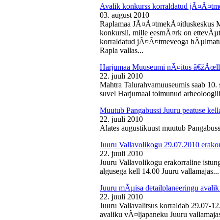
Avalik konkurss korraldatud jÃ¤Ã¤tm
03. august 2010
Raplamaa JÃ¤Ã¤tmekÃ¤itluskeskus M
konkursil, mille eesmÃ¤rk on ettevÃµ
korraldatud jÃ¤Ã¤tmeveoga hÃµlmatu
Rapla vallas...
Harjumaa Muuseumi nÃ¤itus â€žÃœll
22. juuli 2010
Mahtra Talurahvamuuseumis saab 10. s
suvel Harjumaal toimunud arheoloogilis
Muutub Pangabussi Juuru peatuse kell
22. juuli 2010
Alates augustikuust muutub Pangabussi
Juuru Vallavolikogu 29.07.2010 erakor
22. juuli 2010
Juuru Vallavolikogu erakorraline istun
algusega kell 14.00 Juuru vallamajas...
Juuru mÃµisa detailplaneeringu avali
22. juuli 2010
Juuru Vallavalitsus korraldab 29.07-1
avaliku vÃ¤ljapaneku Juuru vallamajas