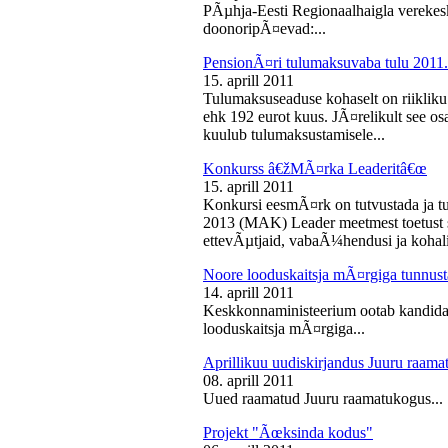
PÃµhja-Eesti Regionaalhaigla vereke
doonoripÃ¤evad:...
PensionÃ¤ri tulumaksuvaba tulu 2011. 
15. aprill 2011
Tulumaksuseaduse kohaselt on riikliku
ehk 192 eurot kuus. JÃ¤relikult see os
kuulub tulumaksustamisele...
Konkurss â€žMÃ¤rka Leaderitâ€œ
15. aprill 2011
Konkursi eesmÃ¤rk on tutvustada ja t
2013 (MAK) Leader meetmest toetust s
ettevÃµtjaid, vabaÃ¼hendusi ja kohali
Noore looduskaitsja mÃ¤rgiga tunnus
14. aprill 2011
Keskkonnaministeerium ootab kandidaa
looduskaitsja mÃ¤rgiga...
Aprillikuu uudiskirjandus Juuru raam
08. aprill 2011
Uued raamatud Juuru raamatukogus...
Projekt "Ãœksinda kodus"