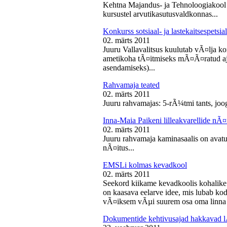
Kehtna Majandus- ja Tehnoloogiakool k
kursustel arvutikasutusvaldkonnas...
Konkurss sotsiaal- ja lastekaitsespetsia
02. märts 2011
Juuru Vallavalitsus kuulutab vÃ¤lja konk
ametikoha tÃ¤itmiseks mÃ¤Ã¤ratud aja
asendamiseks)...
Rahvamaja teated
02. märts 2011
Juuru rahvamajas: 5-rÃ¼tmi tants, joog
Inna-Maia Paikeni lilleakvarellide nÃ¤
02. märts 2011
Juuru rahvamaja kaminasaalis on avatud
nÃ¤itus...
EMSLi kolmas kevadkool
02. märts 2011
Seekord kiikame kevadkoolis kohalike
on kaasava eelarve idee, mis lubab koda
vÃ¤iksem vÃµi suurem osa oma linna v
Dokumentide kehtivusajad hakkavad