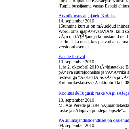
kursusi Raplamaa Kaasaegse Kunsti Ke
(Rapla bussijaama vastas Espaki ehitusp
Arvutikursus algajatele Kohilas
14. september 2010
15tunnine kursus on mÃµeldud inime
Wordi oma igapÃ¤evatÃ¶Ã¶s, kuid soo
vÃµi on tÃ¶Ã¶andja kohustanud neid s
teadmisi ka need, kes peavad alustam
versiooni asemel...
Eakate festival
13. september 2010
1. ja 2. oktoobril 2010 tÃ¤histatakse E
pÃ¤eva suurejoonelise ja vÃ¤Ã¤rika
festivaliga "Aastad tÃ¤is sÃ¤ra ja vÃ
Kultuurikeskusesse 2. oktoobril kell 08
Koolitus â€Tugiisik raske vÃµi sÃ¼ga
13. september 2010
MTÃœ Perede ja laste nÃµuandekeskus
raske ja sÃ¼gava puudega lapsele"...
PÃµllumajandusloendusel on osalenud
09. september 2010