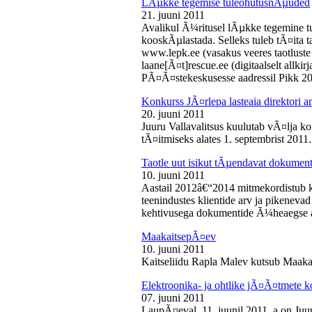
LÃµkke tegemise tuleohutusnÃµuded
21. juuni 2011
Avalikul Ã¼ritusel lÃµkke tegemine t
kooskÃµlastada. Selleks tuleb tÃ¤ita tao
www.lepk.ee (vasakus veeres taotluste a
laane[Ã¤t]rescue.ee (digitaalselt allk
PÃ¤Ã¤stekeskusesse aadressil Pikk 2
Konkurss JÃ¤rlepa lasteaia direktori a
20. juuni 2011
Juuru Vallavalitsus kuulutab vÃ¤lja ko
tÃ¤itmiseks alates 1. septembrist 2011.
Taotle uut isikut tÃµendavat dokumenti
10. juuni 2011
Aastail 2012â€“2014 mitmekordistub 
teenindustes klientide arv ja pikenevad
kehtivusega dokumentide Ã¼heaegse a
MaakaitsepÃ¤ev
10. juuni 2011
Kaitseliidu Rapla Malev kutsub Maakai
Elektroonika- ja ohtlike jÃ¤Ã¤tmete 
07. juuni 2011
LaupÃ¤eval, 11. juunil 2011. a on Juu