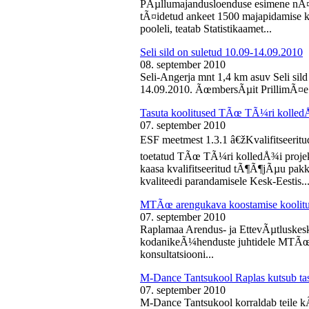
PÃµllumajandusloenduse esimene nÃ¤d
tÃ¤idetud ankeet 1500 majapidamise k
pooleli, teatab Statistikaamet...
Seli sild on suletud 10.09-14.09.2010
08. september 2010
Seli-Angerja mnt 1,4 km asuv Seli sil
14.09.2010. ÃœmbersÃµit PrillimÃ¤e 
Tasuta koolitused TÃœ TÃ¼ri kolled
07. september 2010
ESF meetmest 1.3.1 â€žKvalifitseeri
toetatud TÃœ TÃ¼ri kolledÅ¾i projek
kaasa kvalifitseeritud tÃ¶Ã¶jÃµu pak
kvaliteedi parandamisele Kesk-Eestis..
MTÃœ arengukava koostamise koolit
07. september 2010
Raplamaa Arendus- ja EttevÃµtluskes
kodanikeÃ¼henduste juhtidele MTÃœ a
konsultatsiooni...
M-Dance Tantsukool Raplas kutsub ta
07. september 2010
M-Dance Tantsukool korraldab teile kÃµ