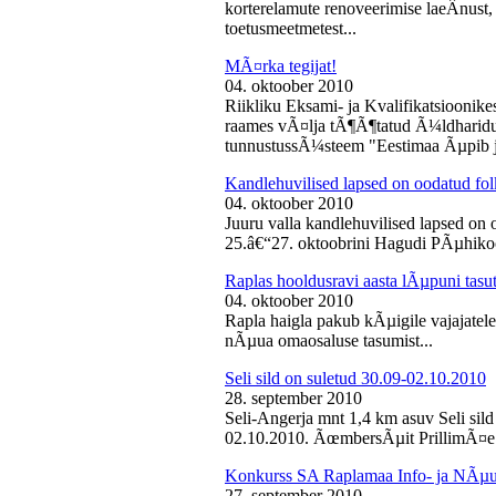
korterelamute renoveerimise laeÂ­nust,
toetusmeetmetest...
MÃ¤rka tegijat!
04. oktoober 2010
Riikliku Eksami- ja Kvalifikatsiooni
raames vÃ¤lja tÃ¶Ã¶tatud Ã¼ldharidus
tunnustussÃ¼steem "Eestimaa Ãµpib j
Kandlehuvilised lapsed on oodatud fo
04. oktoober 2010
Juuru valla kandlehuvilised lapsed on
25.â€“27. oktoobrini Hagudi PÃµhikool
Raplas hooldusravi aasta lÃµpuni tasu
04. oktoober 2010
Rapla haigla pakub kÃµigile vajajatel
nÃµua omaosaluse tasumist...
Seli sild on suletud 30.09-02.10.2010
28. september 2010
Seli-Angerja mnt 1,4 km asuv Seli sil
02.10.2010. ÃœmbersÃµit PrillimÃ¤e 
Konkurss SA Raplamaa Info- ja NÃµus
27. september 2010