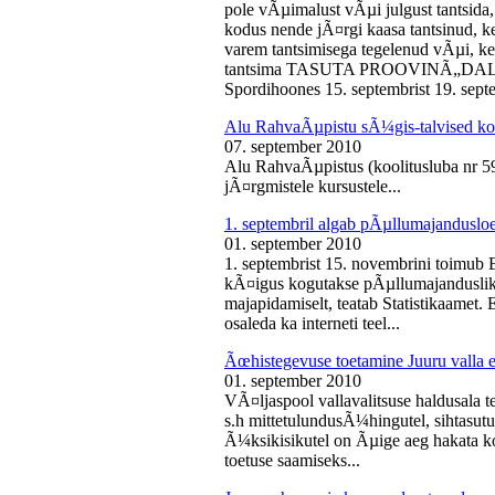
pole vÃµimalust vÃµi julgust tantsida,
kodus nende jÃ¤rgi kaasa tantsinud, kel
varem tantsimisega tegelenud vÃµi, k
tantsima TASUTA PROOVINÃ„DALA! 
Spordihoones 15. septembrist 19. septe
Alu RahvaÃµpistu sÃ¼gis-talvised ko
07. september 2010
Alu RahvaÃµpistus (koolitusluba nr 
jÃ¤rgmistele kursustele...
1. septembril algab pÃµllumajanduslo
01. september 2010
1. septembrist 15. novembrini toimub 
kÃ¤igus kogutakse pÃµllumajandusliku
majapidamiselt, teatab Statistikaamet
osaleda ka interneti teel...
Ãœhistegevuse toetamine Juuru valla e
01. september 2010
VÃ¤ljaspool vallavalitsuse haldusala te
s.h mittetulundusÃ¼hingutel, sihtasutus
Ã¼ksikisikutel on Ãµige aeg hakata ko
toetuse saamiseks...