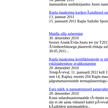
Jaanuarikuu uudiskirjandus Juuru raam
Rapla maakonna karikavÃµistlused sul
13. jaanuar 2011
15. jaanuaril 2011 Rapla Sadolin Spord
Maidla silla sulgemine
30. detsember 2010
Seoses ArankÃ¼la-Juuru tee (nr T2012
Ã¼mberehitusega planeerib ehitaja sul
30.05.2011...
Rapla maakonna kergliiklusteede ja ja
eskiislahenduse avalikustamine
29. detsember 2010
TeisipÃ¤eval, 11. jaanuaril 2011 kell 
mnt 14, Rapla), ruumis 204 Rapla maak
jalgrattamarsruutide teemaplaneeringu e
Euro tulek ja pangateenused aastavahe
28. detsember 2010
Kuna sularahaautomaatide tÃ¤itmist eu
siis ei ole aasta viimasel kahel pÃ¤ev
kÃµikidest automaatidest...