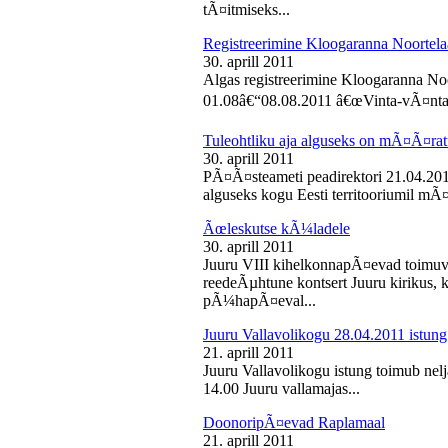
tÃ¤itmiseks...
Registreerimine Kloogaranna Noortela
30. aprill 2011
Algas registreerimine Kloogaranna Noo
01.08â€“08.08.2011 â€œVinta-vÃ¤ntaâ€
Tuleohtliku aja alguseks on mÃ¤Ã¤ra
30. aprill 2011
PÃ¤Ã¤steameti peadirektori 21.04.2011
alguseks kogu Eesti territooriumil mÃ¤
Ãœleskutse kÃ¼ladele
30. aprill 2011
Juuru VIII kihelkonnapÃ¤evad toimuvad
reedeÃµhtune kontsert Juuru kirikus
pÃ¼hapÃ¤eval...
Juuru Vallavolikogu 28.04.2011 istung
21. aprill 2011
Juuru Vallavolikogu istung toimub nelja
14.00 Juuru vallamajas...
DoonoripÃ¤evad Raplamaal
21. aprill 2011