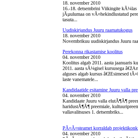
18. november 2010
16.-18. detsembrini Viikingite kÃ¼la
jÃµulumaa on vÃ¤hekindlustatud perede
tasuta...
Uudiskirjandus Juuru raamatukogus
18. november 2010
Novembrikuu uudiskirjandus Juuru ra
Perekonna rikastamise koolitus
04. november 2010
Koolitus algab 2011. aasta jaanuaris
2011. aasta sÃ¼gisel kursusega â€žAr
alguses algab kursus â€žEsimesed tÃ¤
laste vanematele...
Kandidaatide esitamine Juuru valla 
04. november 2010
Kandidaate Juuru valla elutÃ¶Ã¶ preem
haridustÃ¶Ã¶ preemiale, kultuuripreem
vallavalitsuses 1. detsembriks...
PÃ¤Ã¤steamet korraldab projektikonk
04. november 2010