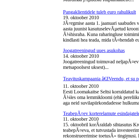
Pangaklientidele tuleb euro rahulikult
19. oktoober 2010
JÃ¤rgmise aasta 1. jaanuari saabudes 
aasta juunist kasutuselevÃµetud kroon
Ã¼hisraha. Kuna raharingluse toimimise
kindlasti hea teada, mida tÃ¤hendab e
Joogatreeningud uues asukohas
14. oktoober 2010
Joogatreeningud toimuvad neljapÃ¤evit
metsapoolsest uksest)...
Teavituskampaania â€žVeendu, et su pe
11. oktoober 2010
Eesti Loomakaitse Seltsi korraldatud
Ã¼les oma lemmikloomi (ehk pereliikm
aga neid suvilapiirkondadesse hulkuma
TeabepÃ¤ev korterelamute esindajatel
11. oktoober 2010
15. oktoobril korÂ­raldab sihtasutus K
teabepÃ¤eva, et tutvustada investeer
rekonstrueerimise toetusÂ» tingimusi