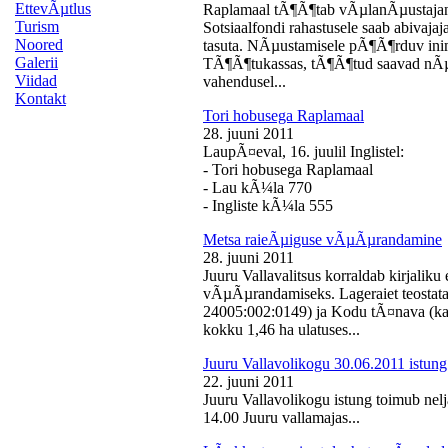
EttevÃµtlus
Raplamaal tÃ¶Ã¶tab vÃµlanÃµustajan
Turism
Sotsiaalfondi rahastusele saab abivaj
Noored
tasuta. NÃµustamisele pÃ¶Ã¶rduv inime
Galerii
TÃ¶Ã¶tukassas, tÃ¶Ã¶tud saavad nÃµ
Viidad
vahendusel...
Kontakt
Tori hobusega Raplamaal
28. juuni 2011
LaupÃ¤eval, 16. juulil Inglistel:
- Tori hobusega Raplamaal
- Lau kÃ¼la 770
- Ingliste kÃ¼la 555
Metsa raieÃµiguse vÃµÃµrandamine
28. juuni 2011
Juuru Vallavalitsus korraldab kirjali
vÃµÃµrandamiseks. Lageraiet teostata
24005:002:0149) ja Kodu tÃ¤nava (k
kokku 1,46 ha ulatuses...
Juuru Vallavolikogu 30.06.2011 istung
22. juuni 2011
Juuru Vallavolikogu istung toimub nelj
14.00 Juuru vallamajas...