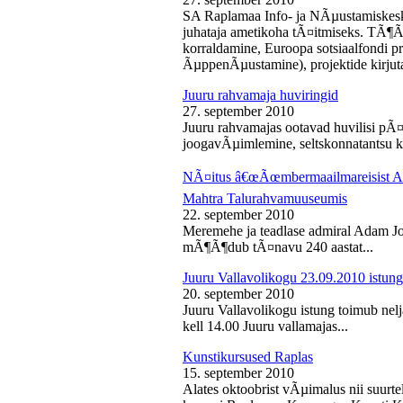
SA Raplamaa Info- ja NÃµustamiskesk
juhataja ametikoha tÃ¤itmiseks. TÃ¶Ã
korraldamine, Euroopa sotsiaalfondi p
ÃµppenÃµustamine), projektide kirjuta
Juuru rahvamaja huviringid
27. september 2010
Juuru rahvamajas ootavad huvilisi pÃ¤r
joogavÃµimlemine, seltskonnatantsu ku
NÃ¤itus â€œÃœmbermaailmareisist Ada
Mahtra Talurahvamuuseumis
22. september 2010
Meremehe ja teadlase admiral Adam J
mÃ¶Ã¶dub tÃ¤navu 240 aastat...
Juuru Vallavolikogu 23.09.2010 istung
20. september 2010
Juuru Vallavolikogu istung toimub nel
kell 14.00 Juuru vallamajas...
Kunstikursused Raplas
15. september 2010
Alates oktoobrist vÃµimalus nii suurte