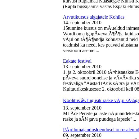
kursusi Raplamaa Kaasaegse Kunsti Ke
(Rapla bussijaama vastas Espaki ehitusp
Arvutikursus algajatele Kohilas
14. september 2010
15tunnine kursus on mÃµeldud inime
Wordi oma igapÃ¤evatÃ¶Ã¶s, kuid soo
vÃµi on tÃ¶Ã¶andja kohustanud neid s
teadmisi ka need, kes peavad alustam
versiooni asemel...
Eakate festival
13. september 2010
1. ja 2. oktoobril 2010 tÃ¤histatakse E
pÃ¤eva suurejoonelise ja vÃ¤Ã¤rika
festivaliga "Aastad tÃ¤is sÃ¤ra ja vÃ
Kultuurikeskusesse 2. oktoobril kell 08
Koolitus â€Tugiisik raske vÃµi sÃ¼ga
13. september 2010
MTÃœ Perede ja laste nÃµuandekeskus
raske ja sÃ¼gava puudega lapsele"...
PÃµllumajandusloendusel on osalenud
09. september 2010