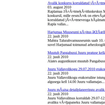
Avalik konkurss korraldatud jÃ¤Ã¤tm
03. august 2010
Raplamaa JÃ¤Ã¤tmekÃ¤itluskeskus M
konkursil, mille eesmÃ¤rk on ettevÃµ
korraldatud jÃ¤Ã¤tmeveoga hÃµlmatu
Rapla vallas...
Harjumaa Muuseumi nÃ¤itus â€žÃœll
22. juuli 2010
Mahtra Talurahvamuuseumis saab 10. s
suvel Harjumaal toimunud arheoloogilis
Muutub Pangabussi Juuru peatuse kell
22. juuli 2010
Alates augustikuust muutub Pangabussi
Juuru Vallavolikogu 29.07.2010 erakor
22. juuli 2010
Juuru Vallavolikogu erakorraline istun
algusega kell 14.00 Juuru vallamajas...
Juuru mÃµisa detailplaneeringu avali
22. juuli 2010
Juuru Vallavalitsus korraldab 29.07-1
avaliku vÃ¤ljapaneku Juuru vallamajas