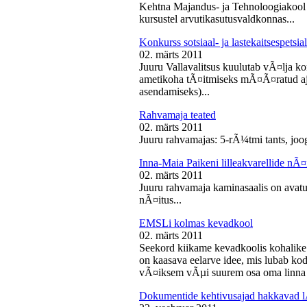
Kehtna Majandus- ja Tehnoloogiakool k
kursustel arvutikasutusvaldkonnas...
Konkurss sotsiaal- ja lastekaitsespetsia
02. märts 2011
Juuru Vallavalitsus kuulutab vÃ¤lja konk
ametikoha tÃ¤itmiseks mÃ¤Ã¤ratud aja
asendamiseks)...
Rahvamaja teated
02. märts 2011
Juuru rahvamajas: 5-rÃ¼tmi tants, joog
Inna-Maia Paikeni lilleakvarellide nÃ¤
02. märts 2011
Juuru rahvamaja kaminasaalis on avatud
nÃ¤itus...
EMSLi kolmas kevadkool
02. märts 2011
Seekord kiikame kevadkoolis kohalike
on kaasava eelarve idee, mis lubab koda
vÃ¤iksem vÃµi suurem osa oma linna v
Dokumentide kehtivusajad hakkavad