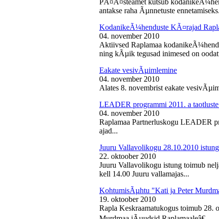
PÃ¤Ã¤steamet kutsub kodanikeÃ¼hendu
antakse raha Ãµnnetuste ennetamiseks.
KodanikeÃ¼henduste KÃ¤rajad Rapl
04. november 2010
Aktiivsed Raplamaa kodanikeÃ¼hendust
ning kÃµik tegusad inimesed on ooda
Eakate vesivÃµimlemine
04. november 2010
Alates 8. novembrist eakate vesivÃµiml
LEADER programmi 2011. a taotluste
04. november 2010
Raplamaa Partnerluskogu LEADER pro
ajad...
Juuru Vallavolikogu 28.10.2010 istung
22. oktoober 2010
Juuru Vallavolikogu istung toimub nel
kell 14.00 Juuru vallamajas...
KohtumisÃµhtu "Kati ja Peter Murdm
19. oktoober 2010
Rapla Keskraamatukogus toimub 28. o
Murdmaa jÃµudsid Raplamaaleâ€...