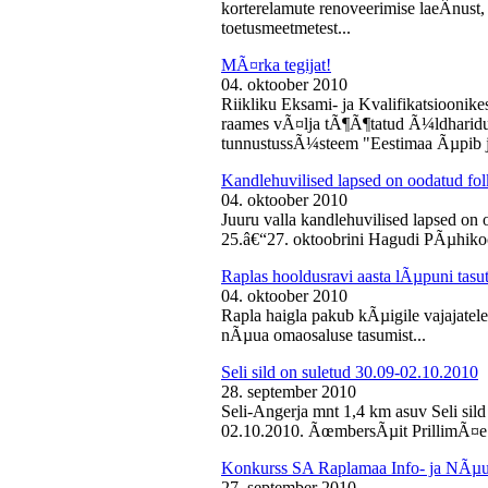
korterelamute renoveerimise laeÂ­nust,
toetusmeetmetest...
MÃ¤rka tegijat!
04. oktoober 2010
Riikliku Eksami- ja Kvalifikatsiooni
raames vÃ¤lja tÃ¶Ã¶tatud Ã¼ldharidus
tunnustussÃ¼steem "Eestimaa Ãµpib j
Kandlehuvilised lapsed on oodatud fo
04. oktoober 2010
Juuru valla kandlehuvilised lapsed on
25.â€“27. oktoobrini Hagudi PÃµhikool
Raplas hooldusravi aasta lÃµpuni tasu
04. oktoober 2010
Rapla haigla pakub kÃµigile vajajatel
nÃµua omaosaluse tasumist...
Seli sild on suletud 30.09-02.10.2010
28. september 2010
Seli-Angerja mnt 1,4 km asuv Seli sil
02.10.2010. ÃœmbersÃµit PrillimÃ¤e 
Konkurss SA Raplamaa Info- ja NÃµus
27. september 2010