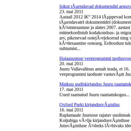
Isikut tÃµendavad dokumendid aeguv
23. mai 2011
Aastail 2012 â€“ 2014 lÃµppevad korra
tÃµendavatel dokumentidel (dokument),
kÃ¼mneaastase ja alates 2007. aastast 
mitmekordistub kodakondsus- ja migra
arv, pikenevad ootejÃ¤rjekorrad ning
kÃ¤ttesaamise ooteaeg. Eeltoodust tul
suhtumist...
Hajaasustuse veeprogrammi taotlusvoo
20. mai 2011
Juuru Vallavalitsus annab teada, et 16.
veeprogrammi taotluste vastuvÃµtt Juur
Maikuu uudiskirjandus Juuru raamatu
17. mai 2011
Uued raamatud Juuru raamatukogus...
Oxford Parki kirjandusvÃµistlus
16. mai 2011
Raplamaale Juurusse rajatav uuslinnak
Kotjuhiga vÃ¤lja kirjandusvÃµistluse 
JutuvÃµistluse Ã¼heks lÃ¤bivaks idee