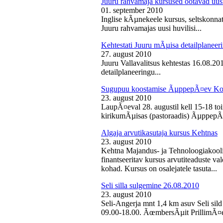
Juuru rahvamaja kursused ootavad uusi
01. september 2010
Inglise kÃµnekeele kursus, seltskonn
Juuru rahvamajas uusi huvilisi...
Kehtestati Juuru mÃµisa detailplaneer
27. august 2010
Juuru Vallavalitsus kehtestas 16.08.2
detailplaneeringu...
Sugupuu koostamise ÃµppepÃ¤ev Ko
23. august 2010
LaupÃ¤eval 28. augustil kell 15-18 
kirikumÃµisas (pastoraadis) ÃµppepÃ
Algaja arvutikasutaja kursus Kehtnas
23. august 2010
Kehtna Majandus- ja Tehnoloogiakooli
finantseeritav kursus arvutiteaduste 
kohad. Kursus on osalejatele tasuta...
Seli silla sulgemine 26.08.2010
23. august 2010
Seli-Angerja mnt 1,4 km asuv Seli sild
09.00-18.00. ÃœmbersÃµit PrillimÃ¤e