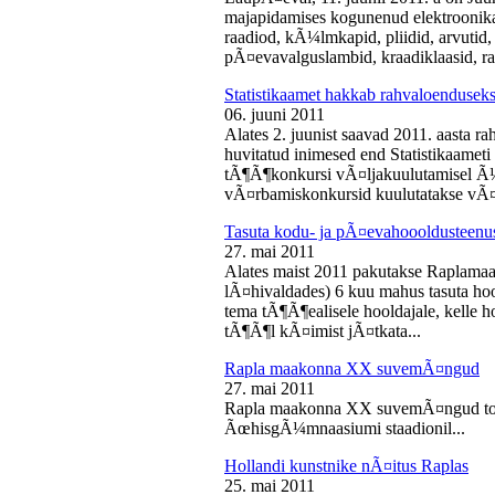
majapidamises kogunenud elektroonika-
raadiod, kÃ¼lmkapid, pliidid, arvutid,
pÃ¤evavalguslambid, kraadiklaasid, ra
Statistikaamet hakkab rahvaloendusek
06. juuni 2011
Alates 2. juunist saavad 2011. aasta r
huvitatud inimesed end Statistikaameti 
tÃ¶Ã¶konkursi vÃ¤ljakuulutamisel Ã
vÃ¤rbamiskonkursid kuulutatakse vÃ¤l
Tasuta kodu- ja pÃ¤evahoooldusteenus
27. mai 2011
Alates maist 2011 pakutakse Raplamaa
lÃ¤hivaldades) 6 kuu mahus tasuta hoo
tema tÃ¶Ã¶ealisele hooldajale, kelle 
tÃ¶Ã¶l kÃ¤imist jÃ¤tkata...
Rapla maakonna XX suvemÃ¤ngud
27. mai 2011
Rapla maakonna XX suvemÃ¤ngud toi
ÃœhisgÃ¼mnaasiumi staadionil...
Hollandi kunstnike nÃ¤itus Raplas
25. mai 2011