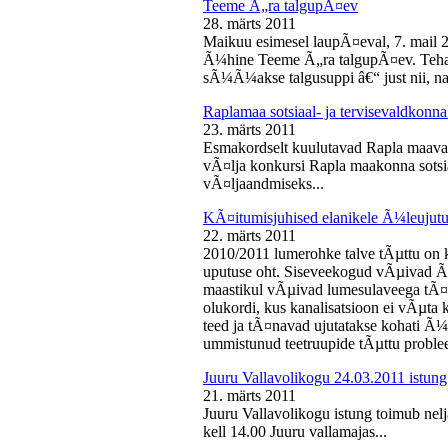
Teeme Ã„ra talgupÃ¤ev
28. märts 2011
Maikuu esimesel laupÃ¤eval, 7. mail 
Ã¼hine Teeme Ã„ra talgupÃ¤ev. Teha
sÃ¼Ã¼akse talgusuppi â€“ just nii, na
Raplamaa sotsiaal- ja tervisevaldkonn
23. märts 2011
Esmakordselt kuulutavad Rapla maav
vÃ¤lja konkursi Rapla maakonna sotsia
vÃ¤ljaandmiseks...
KÃ¤itumisjuhised elanikele Ã¼leujutu
22. märts 2011
2010/2011 lumerohke talve tÃµttu on k
uputuse oht. Siseveekogud vÃµivad Ã
maastikul vÃµivad lumesulaveega tÃ¤i
olukordi, kus kanalisatsioon ei vÃµta 
teed ja tÃ¤navad ujutatakse kohati Ã¼
ummistunud teetruupide tÃµttu proble
Juuru Vallavolikogu 24.03.2011 istung
21. märts 2011
Juuru Vallavolikogu istung toimub nel
kell 14.00 Juuru vallamajas...