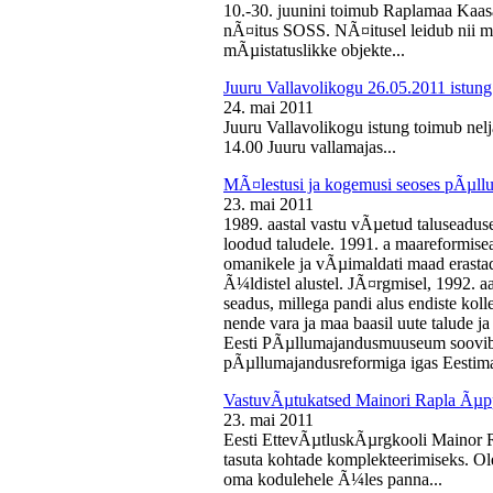
10.-30. juunini toimub Raplamaa Kaas
nÃ¤itus SOSS. NÃ¤itusel leidub nii ma
mÃµistatuslikke objekte...
Juuru Vallavolikogu 26.05.2011 istung
24. mai 2011
Juuru Vallavolikogu istung toimub nelj
14.00 Juuru vallamajas...
MÃ¤lestusi ja kogemusi seoses pÃµll
23. mai 2011
1989. aastal vastu vÃµetud taluseaduse
loodud taludele. 1991. a maareformise
omanikele ja vÃµimaldati maad erasta
Ã¼ldistel alustel. JÃ¤rgmisel, 1992. 
seadus, millega pandi alus endiste kolle
nende vara ja maa baasil uute talude 
Eesti PÃµllumajandusmuuseum soovib 
pÃµllumajandusreformiga igas Eestima
VastuvÃµtukatsed Mainori Rapla Ãµpp
23. mai 2011
Eesti EttevÃµtluskÃµrgkooli Mainor 
tasuta kohtade komplekteerimiseks. Ol
oma kodulehele Ã¼les panna...