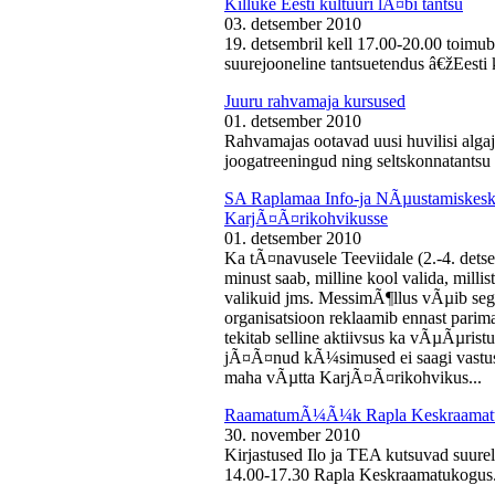
Killuke Eesti kultuuri lÃ¤bi tantsu
03. detsember 2010
19. detsembril kell 17.00-20.00 toimu
suurejooneline tantsuetendus â€žEesti 
Juuru rahvamaja kursused
01. detsember 2010
Rahvamajas ootavad uusi huvilisi algaj
joogatreeningud ning seltskonnatantsu 
SA Raplamaa Info-ja NÃµustamiskesku
KarjÃ¤Ã¤rikohvikusse
01. detsember 2010
Ka tÃ¤navusele Teeviidale (2.-4. det
minust saab, milline kool valida, milli
valikuid jms. MessimÃ¶llus vÃµib sega
organisatsioon reklaamib ennast parima
tekitab selline aktiivsus ka vÃµÃµris
jÃ¤Ã¤nud kÃ¼simused ei saagi vastust
maha vÃµtta KarjÃ¤Ã¤rikohvikus...
RaamatumÃ¼Ã¼k Rapla Keskraamat
30. november 2010
Kirjastused Ilo ja TEA kutsuvad suur
14.00-17.30 Rapla Keskraamatukogus.