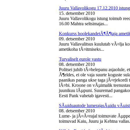
Juuru Vallavolikogu 17.12.2010 istung
15. detsember 2010
Juuru Vallavolikogu istung toimub reed
16.00 Mahtra seltsimajas...
Konkurss hoolekandetÃ¶Ã¶taja ameti
09. detsember 2010
Juuru Vallavalitsus kuulutab vÃ¤lja 
ametikoha tÃ¤itmiseks...
Turvaliselt eurole vastu
08. detsember 2010
Politsei juhib tÃ¤helepanu asjaolule, et
Ã¶eldes, ei ole vaja suurte koguste sul
paanikas panga ukse taga jÃ¤rjekord
lÃ¤bi. Kroone on vÃµimalik teenustas
juunikuu lÃµpuni. Suuremad pangakont
Eesti Pank vahetab igavesti...
SÃµiduautode lumerajasÃµidu vÃµist
08. detsember 2010
Lume- ja jÃ¤Ã¤rajal toimuvate Ãµppe
toimuvad Kaiu, Juuru ja Kehtna vallas.