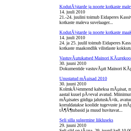
KodutÃ¼tarde ja noorte kotkaste male
14. juuli 2010
21.-24. juulini toimub Eidaperes Kas
kotkaste maleva suvelaager...
KodutÃ¼tarde ja noorte kotkaste maako
14. juuli 2010
24. ja 25. juulil toimub Eidaperes Ka
kotkaste maakondlik vilistlaste kokkutu
VastuvÃµtukatsed Mainori KÃµrgkool
30. juuni 2010
Dokumentide vastuvÃµtt Mainori KÃµ
Unustatud mÃµisad 2010
30. juuni 2010
KolmkÃ¼mmend kaheksa mÃµisat, mille
aastal kuuel pÃ¤eval avatud. Miinimu
mÃµisates giidiga jalutuskÃ¤ik, avatu
korraldatakse koolide tugevuste ja mÃ
tÃ¶Ã¶tubasid ja muud huvitavat...
Seli silla sulgemine liikluseks
29. juuni 2010
Seli sild on tÃ¤na, 29. juunil kell 10.0