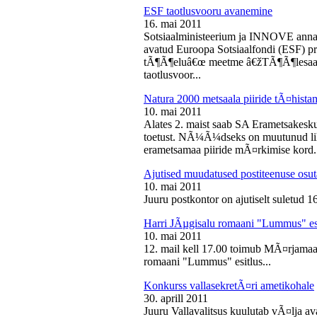
ESF taotlusvooru avanemine
16. mai 2011
Sotsiaalministeerium ja INNOVE annava
avatud Euroopa Sotsiaalfondi (ESF) pri
tÃ¶Ã¶eluâ€œ meetme â€žTÃ¶Ã¶lesaam
taotlusvoor...
Natura 2000 metsaala piiride tÃ¤hist
10. mai 2011
Alates 2. maist saab SA Erametsakesk
toetust. NÃ¼Ã¼dseks on muutunud liht
erametsamaa piiride mÃ¤rkimise kord.
Ajutised muudatused postiteenuse osut
10. mai 2011
Juuru postkontor on ajutiselt suletud 1
Harri JÃµgisalu romaani "Lummus" es
10. mai 2011
12. mail kell 17.00 toimub MÃ¤rjamaa 
romaani "Lummus" esitlus...
Konkurss vallasekretÃ¤ri ametikohale
30. aprill 2011
Juuru Vallavalitsus kuulutab vÃ¤lja av