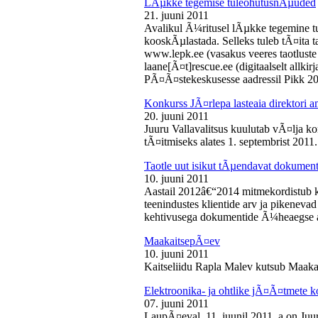
LÃµkke tegemise tuleohutusnÃµuded
21. juuni 2011
Avalikul Ã¼ritusel lÃµkke tegemine t
kooskÃµlastada. Selleks tuleb tÃ¤ita tao
www.lepk.ee (vasakus veeres taotluste a
laane[Ã¤t]rescue.ee (digitaalselt allk
PÃ¤Ã¤stekeskusesse aadressil Pikk 2
Konkurss JÃ¤rlepa lasteaia direktori a
20. juuni 2011
Juuru Vallavalitsus kuulutab vÃ¤lja ko
tÃ¤itmiseks alates 1. septembrist 2011.
Taotle uut isikut tÃµendavat dokumenti
10. juuni 2011
Aastail 2012â€“2014 mitmekordistub 
teenindustes klientide arv ja pikenevad
kehtivusega dokumentide Ã¼heaegse a
MaakaitsepÃ¤ev
10. juuni 2011
Kaitseliidu Rapla Malev kutsub Maakai
Elektroonika- ja ohtlike jÃ¤Ã¤tmete 
07. juuni 2011
LaupÃ¤eval, 11. juunil 2011. a on Juu