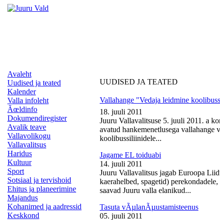
Avaleht
UUDISED JA TEATED
Uudised ja teated
Kalender
Vallahange "Vedaja leidmine koolibussi
Valla infoleht
Ãœldinfo
18. juuli 2011
Dokumendiregister
Juuru Vallavalitsuse 5. juuli 2011. a k
Avalik teave
avatud hankemenetlusega vallahange ve
Vallavolikogu
koolibussiliinidele...
Vallavalitsus
Haridus
Jagame EL toiduabi
Kultuur
14. juuli 2011
Sport
Juuru Vallavalitsus jagab Euroopa Liid
Sotsiaal ja tervishoid
kaerahelbed, spagetid) perekondadele, 
Ehitus ja planeerimine
saavad Juuru valla elanikud...
Majandus
Kohanimed ja aadressid
Tasuta vÃµlanÃµustamisteenus
Keskkond
05. juuli 2011