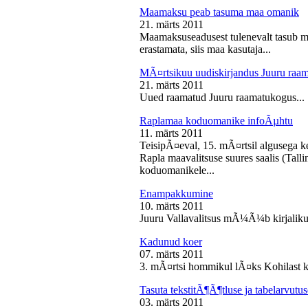
Maamaksu peab tasuma maa omanik
21. märts 2011
Maamaksuseadusest tulenevalt tasub 
erastamata, siis maa kasutaja...
MÃ¤rtsikuu uudiskirjandus Juuru raa
21. märts 2011
Uued raamatud Juuru raamatukogus...
Raplamaa koduomanike infoÃµhtu
11. märts 2011
TeisipÃ¤eval, 15. mÃ¤rtsil algusega k
Rapla maavalitsuse suures saalis (Tal
koduomanikele...
Enampakkumine
10. märts 2011
Juuru Vallavalitsus mÃ¼Ã¼b kirjaliku
Kadunud koer
07. märts 2011
3. mÃ¤rtsi hommikul lÃ¤ks Kohilast k
Tasuta tekstitÃ¶Ã¶tluse ja tabelarvu
03. märts 2011