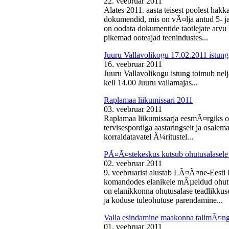
22. veebruar 2011
Alates 2011. aasta teisest poolest ha
dokumendid, mis on vÃ¤lja antud 5- ja 
on oodata dokumentide taotlejate arv
pikemad ooteajad teenindustes...
Juuru Vallavolikogu 17.02.2011 istung
16. veebruar 2011
Juuru Vallavolikogu istung toimub nelj
kell 14.00 Juuru vallamajas...
Raplamaa liikumissari 2011
03. veebruar 2011
Raplamaa liikumissarja eesmÃ¤rgiks on
tervisespordiga aastaringselt ja osale
korraldatavatel Ã¼ritustel...
PÃ¤Ã¤stekeskus kutsub ohutusalasele 
02. veebruar 2011
9. veebruarist alustab LÃ¤Ã¤ne-Eest
komandodes elanikele mÃµeldud ohutus
on elanikkonna ohutusalase teadlikkus
ja koduse tuleohutuse parendamine...
Valla esindamine maakonna talimÃ¤n
01. veebruar 2011