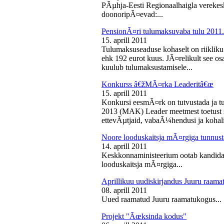
PÃµhja-Eesti Regionaalhaigla vereke
doonoripÃ¤evad:...
PensionÃ¤ri tulumaksuvaba tulu 2011. 
15. aprill 2011
Tulumaksuseaduse kohaselt on riikliku
ehk 192 eurot kuus. JÃ¤relikult see os
kuulub tulumaksustamisele...
Konkurss â€žMÃ¤rka Leaderitâ€œ
15. aprill 2011
Konkursi eesmÃ¤rk on tutvustada ja t
2013 (MAK) Leader meetmest toetust s
ettevÃµtjaid, vabaÃ¼hendusi ja kohali
Noore looduskaitsja mÃ¤rgiga tunnus
14. aprill 2011
Keskkonnaministeerium ootab kandidaa
looduskaitsja mÃ¤rgiga...
Aprillikuu uudiskirjandus Juuru raam
08. aprill 2011
Uued raamatud Juuru raamatukogus...
Projekt "Ãœksinda kodus"