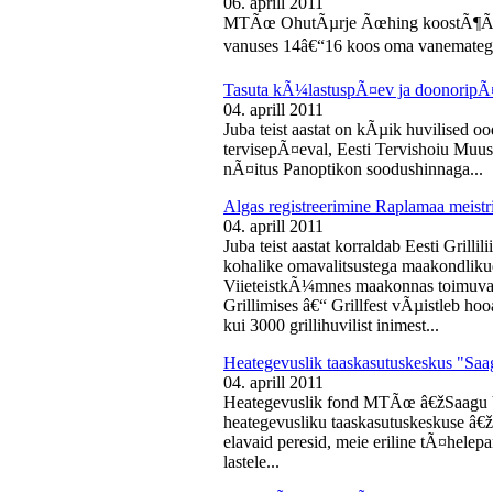
06. aprill 2011
MTÃœ OhutÃµrje Ãœhing koostÃ¶Ã¶s
vanuses 14â€“16 koos oma vanematega
Tasuta kÃ¼lastuspÃ¤ev ja doonoripÃ
04. aprill 2011
Juba teist aastat on kÃµik huvilised oo
tervisepÃ¤eval, Eesti Tervishoiu Muu
nÃ¤itus Panoptikon soodushinnaga...
Algas registreerimine Raplamaa meistri
04. aprill 2011
Juba teist aastat korraldab Eesti Gril
kohalike omavalitsustega maakondliku
ViieteistkÃ¼mnes maakonnas toimuval 
Grillimises â€“ Grillfest vÃµistleb h
kui 3000 grillihuvilist inimest...
Heategevuslik taaskasutuskeskus "Saa
04. aprill 2011
Heategevuslik fond MTÃœ â€žSaagu 
heategevusliku taaskasutuskeskuse â
elavaid peresid, meie eriline tÃ¤helep
lastele...