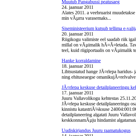
Muutub Pangabussi peatusaeg
24. jaanuar 2011
Alates 2011. a veebruarist muudetakse
min vÃµrra varasemaks...
Siseministeerium kutsub tellima e-valij
20. jaanuar 2011
Riigikogu valimiste eel saadab riik iga
millal on vÃµimalik hÃ¤Ã¤letada. Tava
teel, kuid riigiportaalis on vÃµimalik te
Hanke korraldamine
18. jaanuar 2011
Lihtsustatud hange JÃ¤rlepa haridus- j
ning ehituseaegse omanikujÃ¤relvalve t
JÃ¤rlepa keskuse detailplaneeringu ke
17. jaanuar 2011
Juuru Vallavolikogu kehtestas 25.11.
JÃ¤rlepa keskuse detailplaneeringu os
kinnistu katastriÃ¼ksuse 24004:001:
detailplaneering algatati Juuru Vallav
keskkonnamÃµju hindamist algatamata
Uudiskirjandus Juuru raamatukogus
14. jaanuar 2011