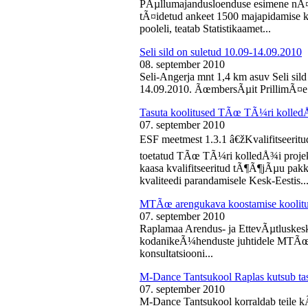
PÃµllumajandusloenduse esimene nÃ¤d
tÃ¤idetud ankeet 1500 majapidamise k
pooleli, teatab Statistikaamet...
Seli sild on suletud 10.09-14.09.2010
08. september 2010
Seli-Angerja mnt 1,4 km asuv Seli sil
14.09.2010. ÃœmbersÃµit PrillimÃ¤e 
Tasuta koolitused TÃœ TÃ¼ri kolled
07. september 2010
ESF meetmest 1.3.1 â€žKvalifitseeri
toetatud TÃœ TÃ¼ri kolledÅ¾i projek
kaasa kvalifitseeritud tÃ¶Ã¶jÃµu pak
kvaliteedi parandamisele Kesk-Eestis..
MTÃœ arengukava koostamise koolit
07. september 2010
Raplamaa Arendus- ja EttevÃµtluskes
kodanikeÃ¼henduste juhtidele MTÃœ a
konsultatsiooni...
M-Dance Tantsukool Raplas kutsub ta
07. september 2010
M-Dance Tantsukool korraldab teile kÃµ