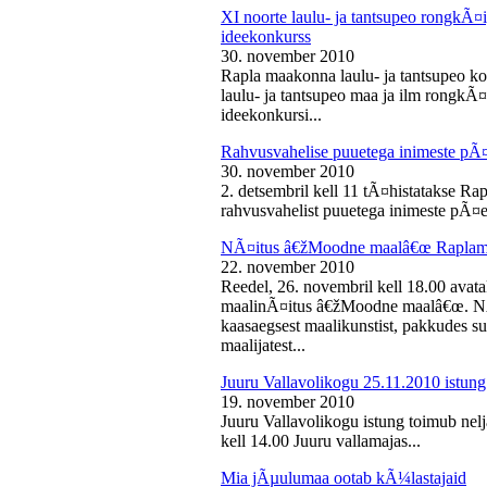
XI noorte laulu- ja tantsupeo rongkÃ
ideekonkurss
30. november 2010
Rapla maakonna laulu- ja tantsupeo ko
laulu- ja tantsupeo maa ja ilm rongk
ideekonkursi...
Rahvusvahelise puuetega inimeste pÃ
30. november 2010
2. detsembril kell 11 tÃ¤histatakse Ra
rahvusvahelist puuetega inimeste pÃ¤e
NÃ¤itus â€žMoodne maalâ€œ Raplama
22. november 2010
Reedel, 26. novembril kell 18.00 ava
maalinÃ¤itus â€žMoodne maalâ€œ. NÃ¤
kaasaegsest maalikunstist, pakkudes sub
maalijatest...
Juuru Vallavolikogu 25.11.2010 istung
19. november 2010
Juuru Vallavolikogu istung toimub nel
kell 14.00 Juuru vallamajas...
Mia jÃµulumaa ootab kÃ¼lastajaid