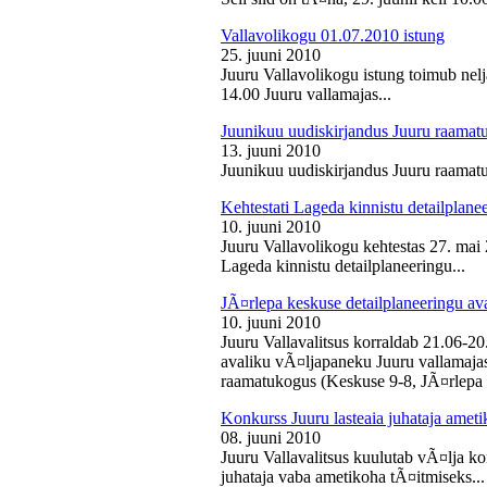
Vallavolikogu 01.07.2010 istung
25. juuni 2010
Juuru Vallavolikogu istung toimub nelj
14.00 Juuru vallamajas...
Juunikuu uudiskirjandus Juuru raamat
13. juuni 2010
Juunikuu uudiskirjandus Juuru raamatu
Kehtestati Lageda kinnistu detailplane
10. juuni 2010
Juuru Vallavolikogu kehtestas 27. ma
Lageda kinnistu detailplaneeringu...
JÃ¤rlepa keskuse detailplaneeringu av
10. juuni 2010
Juuru Vallavalitsus korraldab 21.06-2
avaliku vÃ¤ljapaneku Juuru vallamajas 
raamatukogus (Keskuse 9-8, JÃ¤rlepa 
Konkurss Juuru lasteaia juhataja ameti
08. juuni 2010
Juuru Vallavalitsus kuulutab vÃ¤lja ko
juhataja vaba ametikoha tÃ¤itmiseks...