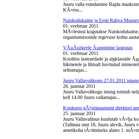
Juuru valla esindamine Rapla maakon
KÃ¤rus...
Naiskodukaitse ja Eesti Rahva Muus
01. veebruar 2011
MÃ¤lestusi kogutakse Naiskodukaitse
organisatsioonide tegevuse kohta aasta
VÃµÃµrkeele Ãµppimine lasteaias
01. veebruar 2011
Koolitus lasteaedade ja algklasside Ãµp
liikmetele ja lihtsalt huvitatud inimest
seltsimajas...
Juuru Vallavolikogu 27.01.2011 istung
26. jaanuar 2011
Juuru Vallavolikogu istung toimub nelj
kell 14.00 Juuru vallamajas...
Konkurss gÃ¼mnaasiumi direktori am
25. jaanuar 2011
Juuru Vallavalitsus kuulutab vÃ¤lja 
(Tallinna mnt 18, Juuru alevik, Juu
ametikoha tÃ¤itmiseks alates 1. mÃ¤rts