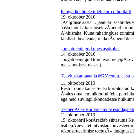
Pangaklientidele tuleb euro rahulikult
19. oktoober 2010
JÃ¤rgmise aasta 1. jaanuari saabudes 
aasta juunist kasutuselevÃµetud kroon
Ã¼hisraha. Kuna raharingluse toimimise
kindlasti hea teada, mida tÃ¤hendab e
Joogatreeningud uues asukohas
14. oktoober 2010
Joogatreeningud toimuvad neljapÃ¤evit
metsapoolsest uksest)...
Teavituskampaania â€žVeendu, et su pe
11. oktoober 2010
Eesti Loomakaitse Seltsi korraldatud
Ã¼les oma lemmikloomi (ehk pereliikm
aga neid suvilapiirkondadesse hulkuma
TeabepÃ¤ev korterelamute esindajatel
11. oktoober 2010
15. oktoobril korÂ­raldab sihtasutus K
teabepÃ¤eva, et tutvustada investeer
rekonstrueerimise toetusÂ» tingimusi