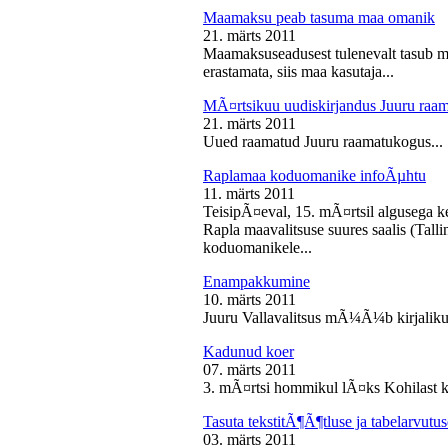
Maamaksu peab tasuma maa omanik
21. märts 2011
Maamaksuseadusest tulenevalt tasub 
erastamata, siis maa kasutaja...
MÃ¤rtsikuu uudiskirjandus Juuru raa
21. märts 2011
Uued raamatud Juuru raamatukogus...
Raplamaa koduomanike infoÃµhtu
11. märts 2011
TeisipÃ¤eval, 15. mÃ¤rtsil algusega k
Rapla maavalitsuse suures saalis (Tal
koduomanikele...
Enampakkumine
10. märts 2011
Juuru Vallavalitsus mÃ¼Ã¼b kirjaliku
Kadunud koer
07. märts 2011
3. mÃ¤rtsi hommikul lÃ¤ks Kohilast k
Tasuta tekstitÃ¶Ã¶tluse ja tabelarvu
03. märts 2011