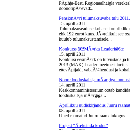
PÃµhja-Eesti Regionaalhaigla vereke
doonoripÃ¤evad:...
PensionÃ¤ri tulumaksuvaba tulu 2011. 
15. aprill 2011
Tulumaksuseaduse kohaselt on riikliku
ehk 192 eurot kuus. JÃ¤relikult see os
kuulub tulumaksustamisele...
Konkurss â€žMÃ¤rka Leaderitâ€œ
15. aprill 2011
Konkursi eesmÃ¤rk on tutvustada ja t
2013 (MAK) Leader meetmest toetust s
ettevÃµtjaid, vabaÃ¼hendusi ja kohali
Noore looduskaitsja mÃ¤rgiga tunnus
14. aprill 2011
Keskkonnaministeerium ootab kandidaa
looduskaitsja mÃ¤rgiga...
Aprillikuu uudiskirjandus Juuru raam
08. aprill 2011
Uued raamatud Juuru raamatukogus...
Projekt "Ãœksinda kodus"