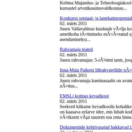
Kehtna Majandus- ja Tehnoloogiakool k
kursustel arvutikasutusvaldkonnas...
Konkurss sotsiaal- ja lastekaitsespetsia
02. märts 2011
Juuru Vallavalitsus kuulutab vÃ¤lja konk
ametikoha tÃ¤itmiseks mÃ¤Ã¤ratud aja
asendamiseks)...
Rahvamaja teated
02. märts 2011
Juuru rahvamajas: 5-rÃ¼tmi tants, joog
Inna-Maia Paikeni lilleakvarellide nÃ¤
02. märts 2011
Juuru rahvamaja kaminasaalis on avatud
nÃ¤itus...
EMSLi kolmas kevadkool
02. märts 2011
Seekord kiikame kevadkoolis kohalike
on kaasava eelarve idee, mis lubab koda
vÃ¤iksem vÃµi suurem osa oma linna v
Dokumentide kehtivusajad hakkavad