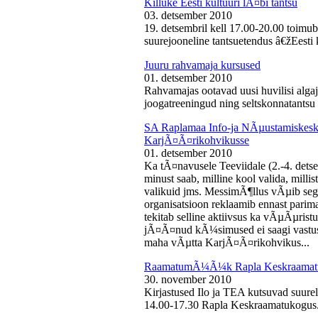
Killuke Eesti kultuuri lÃ¤bi tantsu
03. detsember 2010
19. detsembril kell 17.00-20.00 toimu
suurejooneline tantsuetendus â€žEesti 
Juuru rahvamaja kursused
01. detsember 2010
Rahvamajas ootavad uusi huvilisi algaj
joogatreeningud ning seltskonnatantsu 
SA Raplamaa Info-ja NÃµustamiskesku
KarjÃ¤Ã¤rikohvikusse
01. detsember 2010
Ka tÃ¤navusele Teeviidale (2.-4. det
minust saab, milline kool valida, milli
valikuid jms. MessimÃ¶llus vÃµib sega
organisatsioon reklaamib ennast parima
tekitab selline aktiivsus ka vÃµÃµris
jÃ¤Ã¤nud kÃ¼simused ei saagi vastust
maha vÃµtta KarjÃ¤Ã¤rikohvikus...
RaamatumÃ¼Ã¼k Rapla Keskraamat
30. november 2010
Kirjastused Ilo ja TEA kutsuvad suur
14.00-17.30 Rapla Keskraamatukogus.