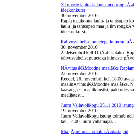
XI noorte laulu- ja tantsupeo rongkÃ
ideekonkurss
30. november 2010
Rapla maakonna laulu- ja tantsupeo ko
laulu- ja tantsupeo maa ja ilm rongk
ideekonkursi...
Rahvusvahelise puuetega inimeste pÃ
30. november 2010
2. detsembril kell 11 tÃ¤histatakse Ra
rahvusvahelist puuetega inimeste pÃ¤e
NÃ¤itus â€žMoodne maalâ€œ Raplama
22. november 2010
Reedel, 26. novembril kell 18.00 ava
maalinÃ¤itus â€žMoodne maalâ€œ. NÃ¤
kaasaegsest maalikunstist, pakkudes sub
maalijatest...
Juuru Vallavolikogu 25.11.2010 istung
19. november 2010
Juuru Vallavolikogu istung toimub nel
kell 14.00 Juuru vallamajas...
Mia jÃµulumaa ootab kÃ¼lastajaid