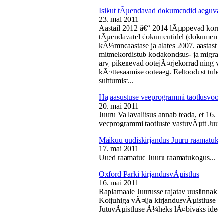
Isikut tÃµendavad dokumendid aeguv
23. mai 2011
Aastail 2012 â€“ 2014 lÃµppevad korra
tÃµendavatel dokumentidel (dokument),
kÃ¼mneaastase ja alates 2007. aastast 
mitmekordistub kodakondsus- ja migra
arv, pikenevad ootejÃ¤rjekorrad ning
kÃ¤ttesaamise ooteaeg. Eeltoodust tul
suhtumist...
Hajaasustuse veeprogrammi taotlusvoo
20. mai 2011
Juuru Vallavalitsus annab teada, et 16.
veeprogrammi taotluste vastuvÃµtt Juur
Maikuu uudiskirjandus Juuru raamatu
17. mai 2011
Uued raamatud Juuru raamatukogus...
Oxford Parki kirjandusvÃµistlus
16. mai 2011
Raplamaale Juurusse rajatav uuslinnak
Kotjuhiga vÃ¤lja kirjandusvÃµistluse 
JutuvÃµistluse Ã¼heks lÃ¤bivaks idee