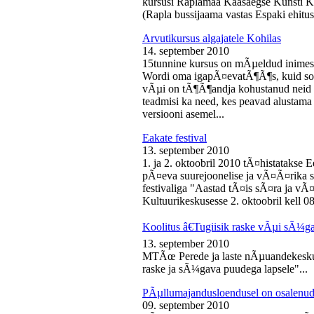
kursusi Raplamaa Kaasaegse Kunsti Ke
(Rapla bussijaama vastas Espaki ehitusp
Arvutikursus algajatele Kohilas
14. september 2010
15tunnine kursus on mÃµeldud inime
Wordi oma igapÃ¤evatÃ¶Ã¶s, kuid soo
vÃµi on tÃ¶Ã¶andja kohustanud neid s
teadmisi ka need, kes peavad alustam
versiooni asemel...
Eakate festival
13. september 2010
1. ja 2. oktoobril 2010 tÃ¤histatakse E
pÃ¤eva suurejoonelise ja vÃ¤Ã¤rika
festivaliga "Aastad tÃ¤is sÃ¤ra ja vÃ
Kultuurikeskusesse 2. oktoobril kell 08
Koolitus â€Tugiisik raske vÃµi sÃ¼ga
13. september 2010
MTÃœ Perede ja laste nÃµuandekeskus
raske ja sÃ¼gava puudega lapsele"...
PÃµllumajandusloendusel on osalenud
09. september 2010