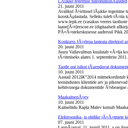
LÃµkke tegemise tuleohutusnÃµuded
21. juuni 2011
Avalikul Ã¼ritusel lÃµkke tegemine t
kooskÃµlastada. Selleks tuleb tÃ¤ita tao
www.lepk.ee (vasakus veeres taotluste a
laane[Ã¤t]rescue.ee (digitaalselt allk
PÃ¤Ã¤stekeskusesse aadressil Pikk 2
Konkurss JÃ¤rlepa lasteaia direktori a
20. juuni 2011
Juuru Vallavalitsus kuulutab vÃ¤lja ko
tÃ¤itmiseks alates 1. septembrist 2011.
Taotle uut isikut tÃµendavat dokumenti
10. juuni 2011
Aastail 2012â€“2014 mitmekordistub 
teenindustes klientide arv ja pikenevad
kehtivusega dokumentide Ã¼heaegse a
MaakaitsepÃ¤ev
10. juuni 2011
Kaitseliidu Rapla Malev kutsub Maakai
Elektroonika- ja ohtlike jÃ¤Ã¤tmete 
07. juuni 2011
LaupÃ¤eval, 11. juunil 2011. a on Juu