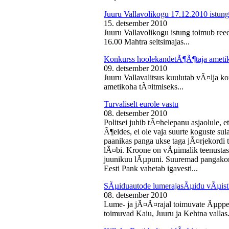
Juuru Vallavolikogu 17.12.2010 istung
15. detsember 2010
Juuru Vallavolikogu istung toimub reed
16.00 Mahtra seltsimajas...
Konkurss hoolekandetÃ¶Ã¶taja ameti
09. detsember 2010
Juuru Vallavalitsus kuulutab vÃ¤lja 
ametikoha tÃ¤itmiseks...
Turvaliselt eurole vastu
08. detsember 2010
Politsei juhib tÃ¤helepanu asjaolule, et
Ã¶eldes, ei ole vaja suurte koguste sul
paanikas panga ukse taga jÃ¤rjekord
lÃ¤bi. Kroone on vÃµimalik teenustas
juunikuu lÃµpuni. Suuremad pangakont
Eesti Pank vahetab igavesti...
SÃµiduautode lumerajasÃµidu vÃµist
08. detsember 2010
Lume- ja jÃ¤Ã¤rajal toimuvate Ãµppe
toimuvad Kaiu, Juuru ja Kehtna vallas.