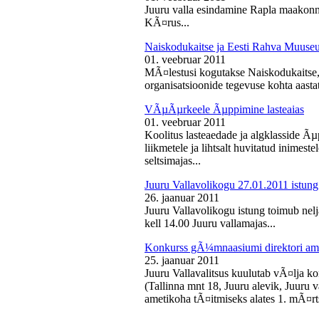
Juuru valla esindamine Rapla maakon
KÃ¤rus...
Naiskodukaitse ja Eesti Rahva Muus
01. veebruar 2011
MÃ¤lestusi kogutakse Naiskodukaitse
organisatsioonide tegevuse kohta aasta
VÃµÃµrkeele Ãµppimine lasteaias
01. veebruar 2011
Koolitus lasteaedade ja algklasside Ãµp
liikmetele ja lihtsalt huvitatud inimest
seltsimajas...
Juuru Vallavolikogu 27.01.2011 istung
26. jaanuar 2011
Juuru Vallavolikogu istung toimub nelj
kell 14.00 Juuru vallamajas...
Konkurss gÃ¼mnaasiumi direktori am
25. jaanuar 2011
Juuru Vallavalitsus kuulutab vÃ¤lja 
(Tallinna mnt 18, Juuru alevik, Juu
ametikoha tÃ¤itmiseks alates 1. mÃ¤rts