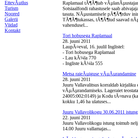
EttevÃµtlus
Raplamaal tÃ¶Ã¶tab vÃµlanÃµustajan
Turism
Sotsiaalfondi rahastusele saab abivaj
Noored
tasuta. NÃµustamisele pÃ¶Ã¶rduv inime
Galerii
TÃ¶Ã¶tukassas, tÃ¶Ã¶tud saavad nÃµ
Viidad
vahendusel...
Kontakt
Tori hobusega Raplamaal
28. juuni 2011
LaupÃ¤eval, 16. juulil Inglistel:
- Tori hobusega Raplamaal
- Lau kÃ¼la 770
- Ingliste kÃ¼la 555
Metsa raieÃµiguse vÃµÃµrandamine
28. juuni 2011
Juuru Vallavalitsus korraldab kirjali
vÃµÃµrandamiseks. Lageraiet teostata
24005:002:0149) ja Kodu tÃ¤nava (k
kokku 1,46 ha ulatuses...
Juuru Vallavolikogu 30.06.2011 istung
22. juuni 2011
Juuru Vallavolikogu istung toimub nelj
14.00 Juuru vallamajas...