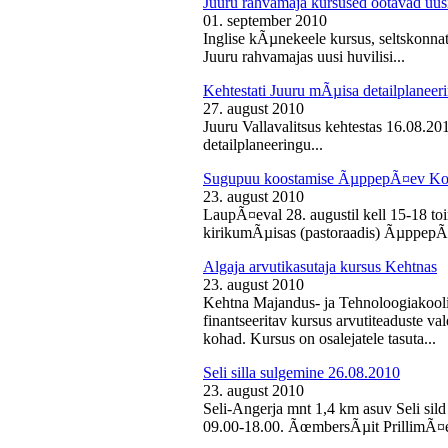
Juuru rahvamaja kursused ootavad uusi
01. september 2010
Inglise kÃµnekeele kursus, seltskonn
Juuru rahvamajas uusi huvilisi...
Kehtestati Juuru mÃµisa detailplaneer
27. august 2010
Juuru Vallavalitsus kehtestas 16.08.2
detailplaneeringu...
Sugupuu koostamise ÃµppepÃ¤ev Ko
23. august 2010
LaupÃ¤eval 28. augustil kell 15-18 
kirikumÃµisas (pastoraadis) ÃµppepÃ
Algaja arvutikasutaja kursus Kehtnas
23. august 2010
Kehtna Majandus- ja Tehnoloogiakooli
finantseeritav kursus arvutiteaduste 
kohad. Kursus on osalejatele tasuta...
Seli silla sulgemine 26.08.2010
23. august 2010
Seli-Angerja mnt 1,4 km asuv Seli sild
09.00-18.00. ÃœmbersÃµit PrillimÃ¤e