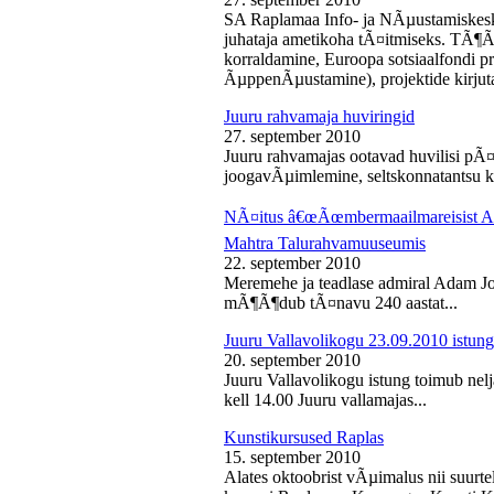
SA Raplamaa Info- ja NÃµustamiskesk
juhataja ametikoha tÃ¤itmiseks. TÃ¶Ã
korraldamine, Euroopa sotsiaalfondi p
ÃµppenÃµustamine), projektide kirjuta
Juuru rahvamaja huviringid
27. september 2010
Juuru rahvamajas ootavad huvilisi pÃ¤r
joogavÃµimlemine, seltskonnatantsu ku
NÃ¤itus â€œÃœmbermaailmareisist Ada
Mahtra Talurahvamuuseumis
22. september 2010
Meremehe ja teadlase admiral Adam J
mÃ¶Ã¶dub tÃ¤navu 240 aastat...
Juuru Vallavolikogu 23.09.2010 istung
20. september 2010
Juuru Vallavolikogu istung toimub nel
kell 14.00 Juuru vallamajas...
Kunstikursused Raplas
15. september 2010
Alates oktoobrist vÃµimalus nii suurte