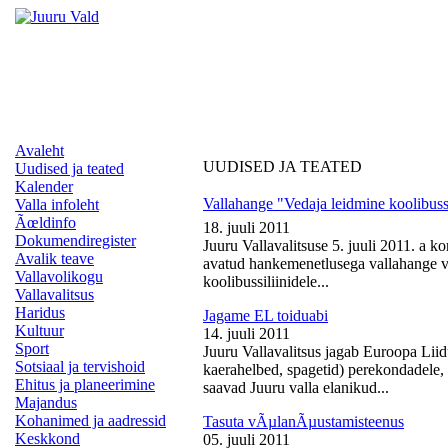
Avaleht
UUDISED JA TEATED
Uudised ja teated
Kalender
Vallahange "Vedaja leidmine koolibussi
Valla infoleht
Ãœldinfo
18. juuli 2011
Dokumendiregister
Juuru Vallavalitsuse 5. juuli 2011. a k
Avalik teave
avatud hankemenetlusega vallahange ve
Vallavolikogu
koolibussiliinidele...
Vallavalitsus
Haridus
Jagame EL toiduabi
Kultuur
14. juuli 2011
Sport
Juuru Vallavalitsus jagab Euroopa Liid
Sotsiaal ja tervishoid
kaerahelbed, spagetid) perekondadele, 
Ehitus ja planeerimine
saavad Juuru valla elanikud...
Majandus
Kohanimed ja aadressid
Tasuta vÃµlanÃµustamisteenus
Keskkond
05. juuli 2011