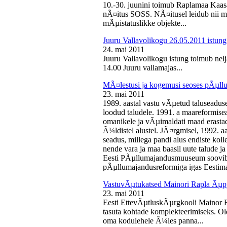
10.-30. juunini toimub Raplamaa Kaas
nÃ¤itus SOSS. NÃ¤itusel leidub nii ma
mÃµistatuslikke objekte...
Juuru Vallavolikogu 26.05.2011 istung
24. mai 2011
Juuru Vallavolikogu istung toimub nelj
14.00 Juuru vallamajas...
MÃ¤lestusi ja kogemusi seoses pÃµll
23. mai 2011
1989. aastal vastu vÃµetud taluseaduse
loodud taludele. 1991. a maareformise
omanikele ja vÃµimaldati maad erasta
Ã¼ldistel alustel. JÃ¤rgmisel, 1992. 
seadus, millega pandi alus endiste kolle
nende vara ja maa baasil uute talude 
Eesti PÃµllumajandusmuuseum soovib 
pÃµllumajandusreformiga igas Eestima
VastuvÃµtukatsed Mainori Rapla Ãµpp
23. mai 2011
Eesti EttevÃµtluskÃµrgkooli Mainor 
tasuta kohtade komplekteerimiseks. Ol
oma kodulehele Ã¼les panna...