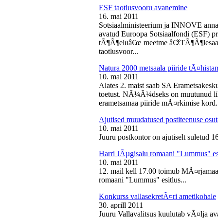
ESF taotlusvooru avanemine
16. mai 2011
Sotsiaalministeerium ja INNOVE annava
avatud Euroopa Sotsiaalfondi (ESF) pri
tÃ¶Ã¶eluâ€œ meetme â€žTÃ¶Ã¶lesaam
taotlusvoor...
Natura 2000 metsaala piiride tÃ¤hist
10. mai 2011
Alates 2. maist saab SA Erametsakesk
toetust. NÃ¼Ã¼dseks on muutunud liht
erametsamaa piiride mÃ¤rkimise kord.
Ajutised muudatused postiteenuse osut
10. mai 2011
Juuru postkontor on ajutiselt suletud 1
Harri JÃµgisalu romaani "Lummus" es
10. mai 2011
12. mail kell 17.00 toimub MÃ¤rjamaa 
romaani "Lummus" esitlus...
Konkurss vallasekretÃ¤ri ametikohale
30. aprill 2011
Juuru Vallavalitsus kuulutab vÃ¤lja av