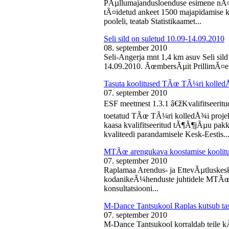
PÃµllumajandusloenduse esimene nÃ¤d
tÃ¤idetud ankeet 1500 majapidamise k
pooleli, teatab Statistikaamet...
Seli sild on suletud 10.09-14.09.2010
08. september 2010
Seli-Angerja mnt 1,4 km asuv Seli sil
14.09.2010. ÃœmbersÃµit PrillimÃ¤e 
Tasuta koolitused TÃœ TÃ¼ri kolled
07. september 2010
ESF meetmest 1.3.1 â€žKvalifitseeri
toetatud TÃœ TÃ¼ri kolledÅ¾i projek
kaasa kvalifitseeritud tÃ¶Ã¶jÃµu pak
kvaliteedi parandamisele Kesk-Eestis..
MTÃœ arengukava koostamise koolit
07. september 2010
Raplamaa Arendus- ja EttevÃµtluskes
kodanikeÃ¼henduste juhtidele MTÃœ a
konsultatsiooni...
M-Dance Tantsukool Raplas kutsub ta
07. september 2010
M-Dance Tantsukool korraldab teile kÃµ