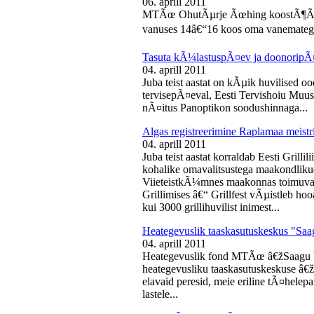
06. aprill 2011
MTÃœ OhutÃµrje Ãœhing koostÃ¶Ã¶s
vanuses 14â€“16 koos oma vanematega
Tasuta kÃ¼lastuspÃ¤ev ja doonoripÃ
04. aprill 2011
Juba teist aastat on kÃµik huvilised oo
tervisepÃ¤eval, Eesti Tervishoiu Muu
nÃ¤itus Panoptikon soodushinnaga...
Algas registreerimine Raplamaa meistri
04. aprill 2011
Juba teist aastat korraldab Eesti Gril
kohalike omavalitsustega maakondliku
ViieteistkÃ¼mnes maakonnas toimuval 
Grillimises â€“ Grillfest vÃµistleb h
kui 3000 grillihuvilist inimest...
Heategevuslik taaskasutuskeskus "Saa
04. aprill 2011
Heategevuslik fond MTÃœ â€žSaagu 
heategevusliku taaskasutuskeskuse â
elavaid peresid, meie eriline tÃ¤helep
lastele...