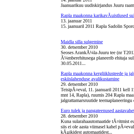
Jaanuarikuu uudiskirjandus Juuru raam
Rapla maakonna karikavÃµistlused sul
13. jaanuar 2011
15. jaanuaril 2011 Rapla Sadolin Spord
Maidla silla sulgemine
30. detsember 2010
Seoses ArankÃ¼la-Juuru tee (nr T2012
Ã¼mberehitusega planeerib ehitaja sul
30.05.2011...
Rapla maakonna kergliiklusteede ja ja
eskiislahenduse avalikustamine
29. detsember 2010
TeisipÃ¤eval, 11. jaanuaril 2011 kell 
mnt 14, Rapla), ruumis 204 Rapla maak
jalgrattamarsruutide teemaplaneeringu e
Euro tulek ja pangateenused aastavahe
28. detsember 2010
Kuna sularahaautomaatide tÃ¤itmist eu
siis ei ole aasta viimasel kahel pÃ¤ev
kÃµikidest automaatidest...