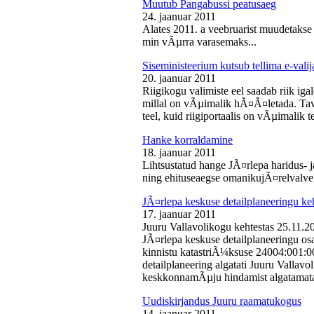
Muutub Pangabussi peatusaeg
24. jaanuar 2011
Alates 2011. a veebruarist muudetakse
min vÃµrra varasemaks...
Siseministeerium kutsub tellima e-valij
20. jaanuar 2011
Riigikogu valimiste eel saadab riik iga
millal on vÃµimalik hÃ¤Ã¤letada. Tava
teel, kuid riigiportaalis on vÃµimalik te
Hanke korraldamine
18. jaanuar 2011
Lihtsustatud hange JÃ¤rlepa haridus- j
ning ehituseaegse omanikujÃ¤relvalve t
JÃ¤rlepa keskuse detailplaneeringu ke
17. jaanuar 2011
Juuru Vallavolikogu kehtestas 25.11.
JÃ¤rlepa keskuse detailplaneeringu os
kinnistu katastriÃ¼ksuse 24004:001:
detailplaneering algatati Juuru Vallav
keskkonnamÃµju hindamist algatamata
Uudiskirjandus Juuru raamatukogus
14. jaanuar 2011