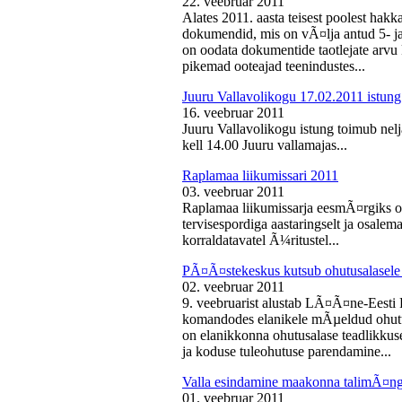
22. veebruar 2011
Alates 2011. aasta teisest poolest ha
dokumendid, mis on vÃ¤lja antud 5- ja 
on oodata dokumentide taotlejate arv
pikemad ooteajad teenindustes...
Juuru Vallavolikogu 17.02.2011 istung
16. veebruar 2011
Juuru Vallavolikogu istung toimub nelj
kell 14.00 Juuru vallamajas...
Raplamaa liikumissari 2011
03. veebruar 2011
Raplamaa liikumissarja eesmÃ¤rgiks on
tervisespordiga aastaringselt ja osale
korraldatavatel Ã¼ritustel...
PÃ¤Ã¤stekeskus kutsub ohutusalasele 
02. veebruar 2011
9. veebruarist alustab LÃ¤Ã¤ne-Eest
komandodes elanikele mÃµeldud ohutus
on elanikkonna ohutusalase teadlikkus
ja koduse tuleohutuse parendamine...
Valla esindamine maakonna talimÃ¤n
01. veebruar 2011