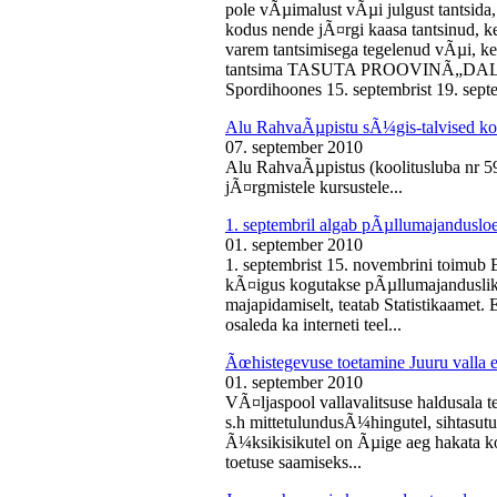
pole vÃµimalust vÃµi julgust tantsida,
kodus nende jÃ¤rgi kaasa tantsinud, kel
varem tantsimisega tegelenud vÃµi, k
tantsima TASUTA PROOVINÃ„DALA! 
Spordihoones 15. septembrist 19. septe
Alu RahvaÃµpistu sÃ¼gis-talvised ko
07. september 2010
Alu RahvaÃµpistus (koolitusluba nr 
jÃ¤rgmistele kursustele...
1. septembril algab pÃµllumajanduslo
01. september 2010
1. septembrist 15. novembrini toimub 
kÃ¤igus kogutakse pÃµllumajandusliku
majapidamiselt, teatab Statistikaamet
osaleda ka interneti teel...
Ãœhistegevuse toetamine Juuru valla e
01. september 2010
VÃ¤ljaspool vallavalitsuse haldusala te
s.h mittetulundusÃ¼hingutel, sihtasutus
Ã¼ksikisikutel on Ãµige aeg hakata ko
toetuse saamiseks...