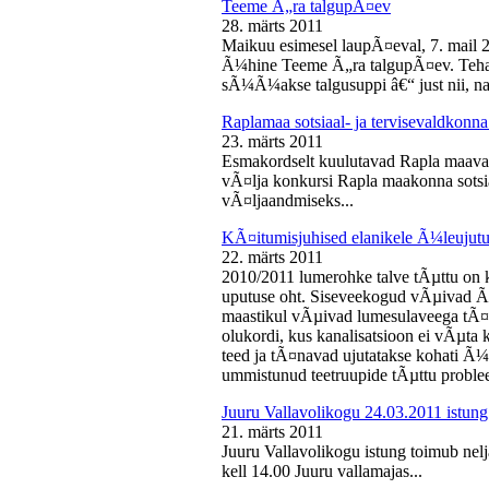
Teeme Ã„ra talgupÃ¤ev
28. märts 2011
Maikuu esimesel laupÃ¤eval, 7. mail 
Ã¼hine Teeme Ã„ra talgupÃ¤ev. Teha
sÃ¼Ã¼akse talgusuppi â€“ just nii, na
Raplamaa sotsiaal- ja tervisevaldkonn
23. märts 2011
Esmakordselt kuulutavad Rapla maav
vÃ¤lja konkursi Rapla maakonna sotsia
vÃ¤ljaandmiseks...
KÃ¤itumisjuhised elanikele Ã¼leujutu
22. märts 2011
2010/2011 lumerohke talve tÃµttu on k
uputuse oht. Siseveekogud vÃµivad Ã
maastikul vÃµivad lumesulaveega tÃ¤i
olukordi, kus kanalisatsioon ei vÃµta 
teed ja tÃ¤navad ujutatakse kohati Ã¼
ummistunud teetruupide tÃµttu proble
Juuru Vallavolikogu 24.03.2011 istung
21. märts 2011
Juuru Vallavolikogu istung toimub nel
kell 14.00 Juuru vallamajas...