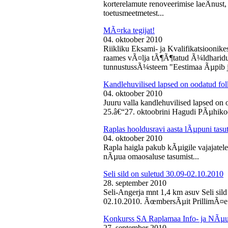
korterelamute renoveerimise laeÂ­nust,
toetusmeetmetest...
MÃ¤rka tegijat!
04. oktoober 2010
Riikliku Eksami- ja Kvalifikatsiooni
raames vÃ¤lja tÃ¶Ã¶tatud Ã¼ldharidus
tunnustussÃ¼steem "Eestimaa Ãµpib j
Kandlehuvilised lapsed on oodatud fo
04. oktoober 2010
Juuru valla kandlehuvilised lapsed on
25.â€“27. oktoobrini Hagudi PÃµhikool
Raplas hooldusravi aasta lÃµpuni tasu
04. oktoober 2010
Rapla haigla pakub kÃµigile vajajatel
nÃµua omaosaluse tasumist...
Seli sild on suletud 30.09-02.10.2010
28. september 2010
Seli-Angerja mnt 1,4 km asuv Seli sil
02.10.2010. ÃœmbersÃµit PrillimÃ¤e 
Konkurss SA Raplamaa Info- ja NÃµus
27. september 2010