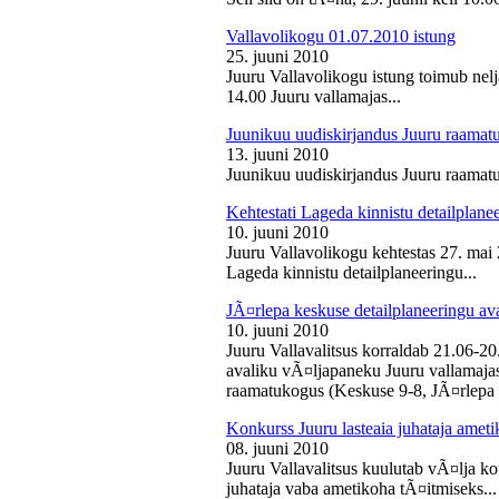
Vallavolikogu 01.07.2010 istung
25. juuni 2010
Juuru Vallavolikogu istung toimub nelj
14.00 Juuru vallamajas...
Juunikuu uudiskirjandus Juuru raamat
13. juuni 2010
Juunikuu uudiskirjandus Juuru raamatu
Kehtestati Lageda kinnistu detailplane
10. juuni 2010
Juuru Vallavolikogu kehtestas 27. ma
Lageda kinnistu detailplaneeringu...
JÃ¤rlepa keskuse detailplaneeringu av
10. juuni 2010
Juuru Vallavalitsus korraldab 21.06-2
avaliku vÃ¤ljapaneku Juuru vallamajas 
raamatukogus (Keskuse 9-8, JÃ¤rlepa 
Konkurss Juuru lasteaia juhataja ameti
08. juuni 2010
Juuru Vallavalitsus kuulutab vÃ¤lja ko
juhataja vaba ametikoha tÃ¤itmiseks...