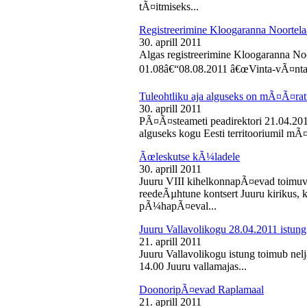
tÃ¤itmiseks...
Registreerimine Kloogaranna Noortela
30. aprill 2011
Algas registreerimine Kloogaranna Noo
01.08â€“08.08.2011 â€œVinta-vÃ¤ntaâ€
Tuleohtliku aja alguseks on mÃ¤Ã¤ra
30. aprill 2011
PÃ¤Ã¤steameti peadirektori 21.04.2011
alguseks kogu Eesti territooriumil mÃ¤
Ãœleskutse kÃ¼ladele
30. aprill 2011
Juuru VIII kihelkonnapÃ¤evad toimuvad
reedeÃµhtune kontsert Juuru kirikus
pÃ¼hapÃ¤eval...
Juuru Vallavolikogu 28.04.2011 istung
21. aprill 2011
Juuru Vallavolikogu istung toimub nelja
14.00 Juuru vallamajas...
DoonoripÃ¤evad Raplamaal
21. aprill 2011