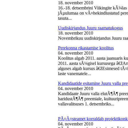
18. november 2010
16.-18. detsembrini Viikingite kÃ¼la
jÃµulumaa on vÃ¤hekindlustatud perede
tasuta...
Uudiskirjandus Juuru raamatukogus
18. november 2010
Novembrikuu uudiskirjandus Juuru ra
Perekonna rikastamise koolitus
04. november 2010
Koolitus algab 2011. aasta jaanuaris
2011. aasta sÃ¼gisel kursusega â€žAr
alguses algab kursus â€žEsimesed tÃ¤
laste vanematele...
Kandidaatide esitamine Juuru valla 
04. november 2010
Kandidaate Juuru valla elutÃ¶Ã¶ preem
haridustÃ¶Ã¶ preemiale, kultuuripreem
vallavalitsuses 1. detsembriks...
PÃ¤Ã¤steamet korraldab projektikonk
04. november 2010