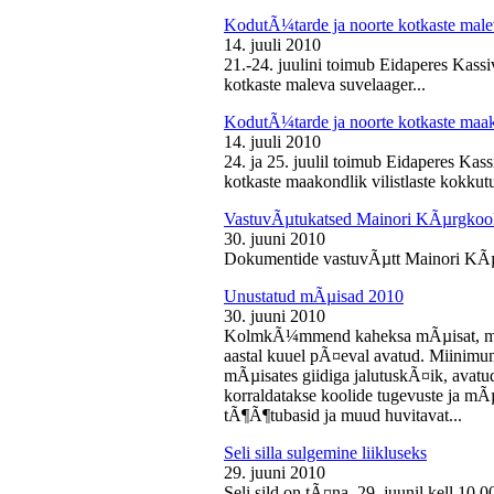
KodutÃ¼tarde ja noorte kotkaste male
14. juuli 2010
21.-24. juulini toimub Eidaperes Kas
kotkaste maleva suvelaager...
KodutÃ¼tarde ja noorte kotkaste maako
14. juuli 2010
24. ja 25. juulil toimub Eidaperes Ka
kotkaste maakondlik vilistlaste kokkutu
VastuvÃµtukatsed Mainori KÃµrgkool
30. juuni 2010
Dokumentide vastuvÃµtt Mainori KÃµ
Unustatud mÃµisad 2010
30. juuni 2010
KolmkÃ¼mmend kaheksa mÃµisat, mille
aastal kuuel pÃ¤eval avatud. Miinimu
mÃµisates giidiga jalutuskÃ¤ik, avatu
korraldatakse koolide tugevuste ja mÃ
tÃ¶Ã¶tubasid ja muud huvitavat...
Seli silla sulgemine liikluseks
29. juuni 2010
Seli sild on tÃ¤na, 29. juunil kell 10.0