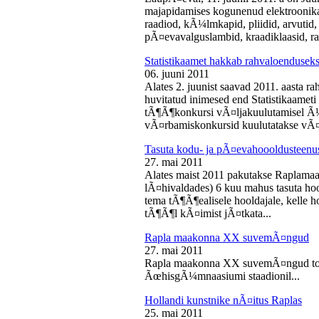
majapidamises kogunenud elektroonika-
raadiod, kÃ¼lmkapid, pliidid, arvutid,
pÃ¤evavalguslambid, kraadiklaasid, ra
Statistikaamet hakkab rahvaloendusek
06. juuni 2011
Alates 2. juunist saavad 2011. aasta r
huvitatud inimesed end Statistikaameti 
tÃ¶Ã¶konkursi vÃ¤ljakuulutamisel Ã
vÃ¤rbamiskonkursid kuulutatakse vÃ¤l
Tasuta kodu- ja pÃ¤evahoooldusteenus
27. mai 2011
Alates maist 2011 pakutakse Raplamaa
lÃ¤hivaldades) 6 kuu mahus tasuta hoo
tema tÃ¶Ã¶ealisele hooldajale, kelle 
tÃ¶Ã¶l kÃ¤imist jÃ¤tkata...
Rapla maakonna XX suvemÃ¤ngud
27. mai 2011
Rapla maakonna XX suvemÃ¤ngud toi
ÃœhisgÃ¼mnaasiumi staadionil...
Hollandi kunstnike nÃ¤itus Raplas
25. mai 2011