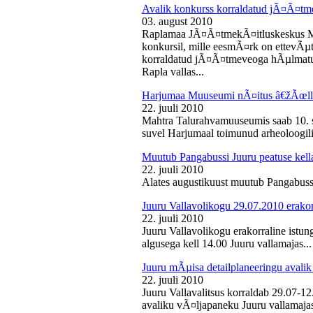
Avalik konkurss korraldatud jÃ¤Ã¤tm
03. august 2010
Raplamaa JÃ¤Ã¤tmekÃ¤itluskeskus M
konkursil, mille eesmÃ¤rk on ettevÃµ
korraldatud jÃ¤Ã¤tmeveoga hÃµlmatu
Rapla vallas...
Harjumaa Muuseumi nÃ¤itus â€žÃœll
22. juuli 2010
Mahtra Talurahvamuuseumis saab 10. s
suvel Harjumaal toimunud arheoloogilis
Muutub Pangabussi Juuru peatuse kell
22. juuli 2010
Alates augustikuust muutub Pangabussi
Juuru Vallavolikogu 29.07.2010 erakor
22. juuli 2010
Juuru Vallavolikogu erakorraline istun
algusega kell 14.00 Juuru vallamajas...
Juuru mÃµisa detailplaneeringu avali
22. juuli 2010
Juuru Vallavalitsus korraldab 29.07-1
avaliku vÃ¤ljapaneku Juuru vallamajas