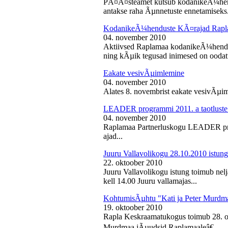
PÃ¤Ã¤steamet kutsub kodanikeÃ¼hendu
antakse raha Ãµnnetuste ennetamiseks.
KodanikeÃ¼henduste KÃ¤rajad Rapl
04. november 2010
Aktiivsed Raplamaa kodanikeÃ¼hendust
ning kÃµik tegusad inimesed on ooda
Eakate vesivÃµimlemine
04. november 2010
Alates 8. novembrist eakate vesivÃµiml
LEADER programmi 2011. a taotluste
04. november 2010
Raplamaa Partnerluskogu LEADER pro
ajad...
Juuru Vallavolikogu 28.10.2010 istung
22. oktoober 2010
Juuru Vallavolikogu istung toimub nel
kell 14.00 Juuru vallamajas...
KohtumisÃµhtu "Kati ja Peter Murdm
19. oktoober 2010
Rapla Keskraamatukogus toimub 28. o
Murdmaa jÃµudsid Raplamaaleâ€...