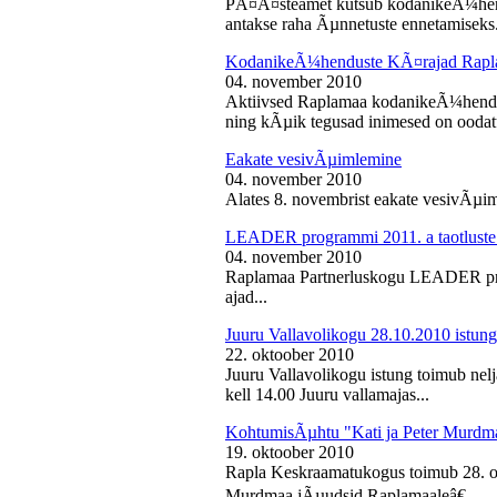
PÃ¤Ã¤steamet kutsub kodanikeÃ¼hendu
antakse raha Ãµnnetuste ennetamiseks.
KodanikeÃ¼henduste KÃ¤rajad Rapl
04. november 2010
Aktiivsed Raplamaa kodanikeÃ¼hendust
ning kÃµik tegusad inimesed on ooda
Eakate vesivÃµimlemine
04. november 2010
Alates 8. novembrist eakate vesivÃµiml
LEADER programmi 2011. a taotluste
04. november 2010
Raplamaa Partnerluskogu LEADER pro
ajad...
Juuru Vallavolikogu 28.10.2010 istung
22. oktoober 2010
Juuru Vallavolikogu istung toimub nel
kell 14.00 Juuru vallamajas...
KohtumisÃµhtu "Kati ja Peter Murdm
19. oktoober 2010
Rapla Keskraamatukogus toimub 28. o
Murdmaa jÃµudsid Raplamaaleâ€...