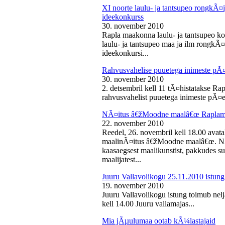
XI noorte laulu- ja tantsupeo rongkÃ
ideekonkurss
30. november 2010
Rapla maakonna laulu- ja tantsupeo ko
laulu- ja tantsupeo maa ja ilm rongk
ideekonkursi...
Rahvusvahelise puuetega inimeste pÃ
30. november 2010
2. detsembril kell 11 tÃ¤histatakse Ra
rahvusvahelist puuetega inimeste pÃ¤e
NÃ¤itus â€žMoodne maalâ€œ Raplama
22. november 2010
Reedel, 26. novembril kell 18.00 ava
maalinÃ¤itus â€žMoodne maalâ€œ. NÃ¤
kaasaegsest maalikunstist, pakkudes sub
maalijatest...
Juuru Vallavolikogu 25.11.2010 istung
19. november 2010
Juuru Vallavolikogu istung toimub nel
kell 14.00 Juuru vallamajas...
Mia jÃµulumaa ootab kÃ¼lastajaid