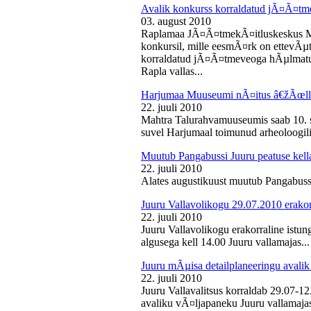
Avalik konkurss korraldatud jÃ¤Ã¤tm
03. august 2010
Raplamaa JÃ¤Ã¤tmekÃ¤itluskeskus M
konkursil, mille eesmÃ¤rk on ettevÃµ
korraldatud jÃ¤Ã¤tmeveoga hÃµlmatu
Rapla vallas...
Harjumaa Muuseumi nÃ¤itus â€žÃœll
22. juuli 2010
Mahtra Talurahvamuuseumis saab 10. s
suvel Harjumaal toimunud arheoloogilis
Muutub Pangabussi Juuru peatuse kell
22. juuli 2010
Alates augustikuust muutub Pangabussi
Juuru Vallavolikogu 29.07.2010 erakor
22. juuli 2010
Juuru Vallavolikogu erakorraline istun
algusega kell 14.00 Juuru vallamajas...
Juuru mÃµisa detailplaneeringu avali
22. juuli 2010
Juuru Vallavalitsus korraldab 29.07-1
avaliku vÃ¤ljapaneku Juuru vallamajas