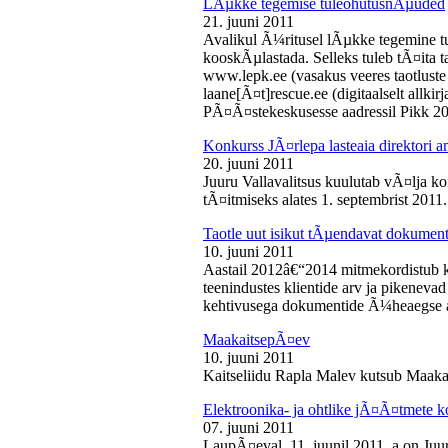
LÃµkke tegemise tuleohutusnÃµuded
21. juuni 2011
Avalikul Ã¼ritusel lÃµkke tegemine t
kooskÃµlastada. Selleks tuleb tÃ¤ita tao
www.lepk.ee (vasakus veeres taotluste a
laane[Ã¤t]rescue.ee (digitaalselt allk
PÃ¤Ã¤stekeskusesse aadressil Pikk 2
Konkurss JÃ¤rlepa lasteaia direktori a
20. juuni 2011
Juuru Vallavalitsus kuulutab vÃ¤lja ko
tÃ¤itmiseks alates 1. septembrist 2011.
Taotle uut isikut tÃµendavat dokumenti
10. juuni 2011
Aastail 2012â€“2014 mitmekordistub 
teenindustes klientide arv ja pikenevad
kehtivusega dokumentide Ã¼heaegse a
MaakaitsepÃ¤ev
10. juuni 2011
Kaitseliidu Rapla Malev kutsub Maakai
Elektroonika- ja ohtlike jÃ¤Ã¤tmete 
07. juuni 2011
LaupÃ¤eval, 11. juunil 2011. a on Juu