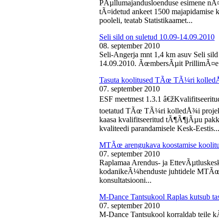
PÃµllumajandusloenduse esimene nÃ¤d
tÃ¤idetud ankeet 1500 majapidamise k
pooleli, teatab Statistikaamet...
Seli sild on suletud 10.09-14.09.2010
08. september 2010
Seli-Angerja mnt 1,4 km asuv Seli sil
14.09.2010. ÃœmbersÃµit PrillimÃ¤e 
Tasuta koolitused TÃœ TÃ¼ri kolled
07. september 2010
ESF meetmest 1.3.1 â€žKvalifitseeri
toetatud TÃœ TÃ¼ri kolledÅ¾i projek
kaasa kvalifitseeritud tÃ¶Ã¶jÃµu pak
kvaliteedi parandamisele Kesk-Eestis..
MTÃœ arengukava koostamise koolit
07. september 2010
Raplamaa Arendus- ja EttevÃµtluskes
kodanikeÃ¼henduste juhtidele MTÃœ a
konsultatsiooni...
M-Dance Tantsukool Raplas kutsub ta
07. september 2010
M-Dance Tantsukool korraldab teile kÃµ