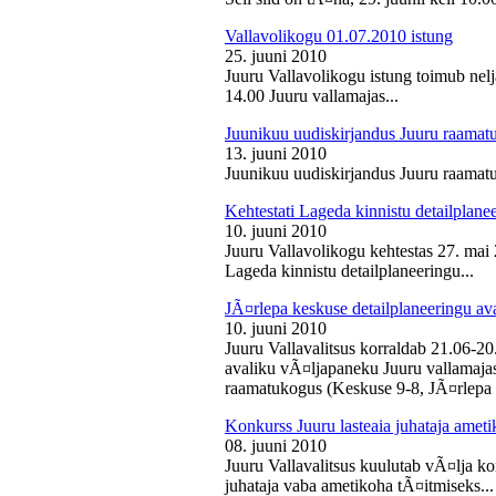
Vallavolikogu 01.07.2010 istung
25. juuni 2010
Juuru Vallavolikogu istung toimub nelj
14.00 Juuru vallamajas...
Juunikuu uudiskirjandus Juuru raamat
13. juuni 2010
Juunikuu uudiskirjandus Juuru raamatu
Kehtestati Lageda kinnistu detailplane
10. juuni 2010
Juuru Vallavolikogu kehtestas 27. ma
Lageda kinnistu detailplaneeringu...
JÃ¤rlepa keskuse detailplaneeringu av
10. juuni 2010
Juuru Vallavalitsus korraldab 21.06-2
avaliku vÃ¤ljapaneku Juuru vallamajas 
raamatukogus (Keskuse 9-8, JÃ¤rlepa 
Konkurss Juuru lasteaia juhataja ameti
08. juuni 2010
Juuru Vallavalitsus kuulutab vÃ¤lja ko
juhataja vaba ametikoha tÃ¤itmiseks...