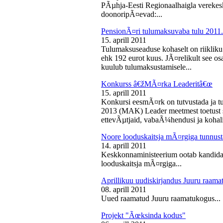
PÃµhja-Eesti Regionaalhaigla vereke
doonoripÃ¤evad:...
PensionÃ¤ri tulumaksuvaba tulu 2011. 
15. aprill 2011
Tulumaksuseaduse kohaselt on riikliku
ehk 192 eurot kuus. JÃ¤relikult see os
kuulub tulumaksustamisele...
Konkurss â€žMÃ¤rka Leaderitâ€œ
15. aprill 2011
Konkursi eesmÃ¤rk on tutvustada ja t
2013 (MAK) Leader meetmest toetust s
ettevÃµtjaid, vabaÃ¼hendusi ja kohali
Noore looduskaitsja mÃ¤rgiga tunnus
14. aprill 2011
Keskkonnaministeerium ootab kandidaa
looduskaitsja mÃ¤rgiga...
Aprillikuu uudiskirjandus Juuru raam
08. aprill 2011
Uued raamatud Juuru raamatukogus...
Projekt "Ãœksinda kodus"