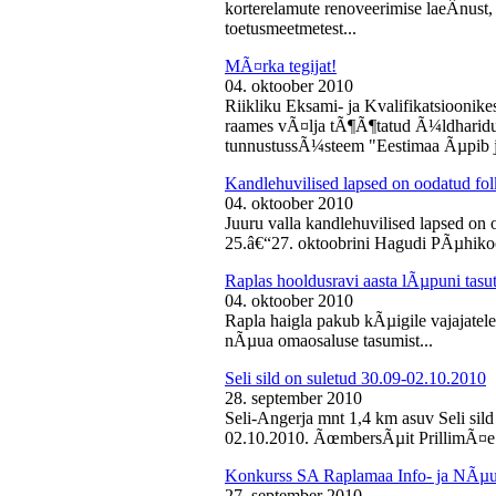
korterelamute renoveerimise laeÂ­nust,
toetusmeetmetest...
MÃ¤rka tegijat!
04. oktoober 2010
Riikliku Eksami- ja Kvalifikatsiooni
raames vÃ¤lja tÃ¶Ã¶tatud Ã¼ldharidus
tunnustussÃ¼steem "Eestimaa Ãµpib j
Kandlehuvilised lapsed on oodatud fo
04. oktoober 2010
Juuru valla kandlehuvilised lapsed on
25.â€“27. oktoobrini Hagudi PÃµhikool
Raplas hooldusravi aasta lÃµpuni tasu
04. oktoober 2010
Rapla haigla pakub kÃµigile vajajatel
nÃµua omaosaluse tasumist...
Seli sild on suletud 30.09-02.10.2010
28. september 2010
Seli-Angerja mnt 1,4 km asuv Seli sil
02.10.2010. ÃœmbersÃµit PrillimÃ¤e 
Konkurss SA Raplamaa Info- ja NÃµus
27. september 2010