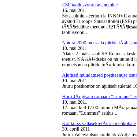
ESF taotlusvooru avanemine
16. mai 2011
Sotsiaalministeerium ja INNOVE annava
avatud Euroopa Sotsiaalfondi (ESF) pri
tÃ¶Ã¶eluâ€œ meetme â€žTÃ¶Ã¶lesaam
taotlusvoor...
Natura 2000 metsaala piiride tÃ¤hist
10. mai 2011
Alates 2. maist saab SA Erametsakesk
toetust. NÃ¼Ã¼dseks on muutunud liht
erametsamaa piiride mÃ¤rkimise kord.
Ajutised muudatused postiteenuse osut
10. mai 2011
Juuru postkontor on ajutiselt suletud 1
Harri JÃµgisalu romaani "Lummus" es
10. mai 2011
12. mail kell 17.00 toimub MÃ¤rjamaa 
romaani "Lummus" esitlus...
Konkurss vallasekretÃ¤ri ametikohale
30. aprill 2011
Juuru Vallavalitsus kuulutab vÃ¤lja av