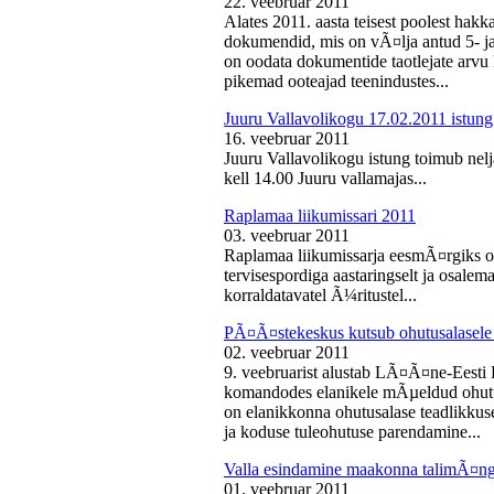
22. veebruar 2011
Alates 2011. aasta teisest poolest ha
dokumendid, mis on vÃ¤lja antud 5- ja 
on oodata dokumentide taotlejate arv
pikemad ooteajad teenindustes...
Juuru Vallavolikogu 17.02.2011 istung
16. veebruar 2011
Juuru Vallavolikogu istung toimub nelj
kell 14.00 Juuru vallamajas...
Raplamaa liikumissari 2011
03. veebruar 2011
Raplamaa liikumissarja eesmÃ¤rgiks on
tervisespordiga aastaringselt ja osale
korraldatavatel Ã¼ritustel...
PÃ¤Ã¤stekeskus kutsub ohutusalasele 
02. veebruar 2011
9. veebruarist alustab LÃ¤Ã¤ne-Eest
komandodes elanikele mÃµeldud ohutus
on elanikkonna ohutusalase teadlikkus
ja koduse tuleohutuse parendamine...
Valla esindamine maakonna talimÃ¤n
01. veebruar 2011