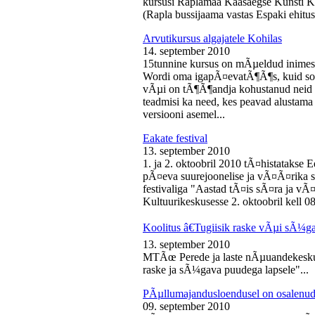
kursusi Raplamaa Kaasaegse Kunsti Ke
(Rapla bussijaama vastas Espaki ehitusp
Arvutikursus algajatele Kohilas
14. september 2010
15tunnine kursus on mÃµeldud inime
Wordi oma igapÃ¤evatÃ¶Ã¶s, kuid soo
vÃµi on tÃ¶Ã¶andja kohustanud neid s
teadmisi ka need, kes peavad alustam
versiooni asemel...
Eakate festival
13. september 2010
1. ja 2. oktoobril 2010 tÃ¤histatakse E
pÃ¤eva suurejoonelise ja vÃ¤Ã¤rika
festivaliga "Aastad tÃ¤is sÃ¤ra ja vÃ
Kultuurikeskusesse 2. oktoobril kell 08
Koolitus â€Tugiisik raske vÃµi sÃ¼ga
13. september 2010
MTÃœ Perede ja laste nÃµuandekeskus
raske ja sÃ¼gava puudega lapsele"...
PÃµllumajandusloendusel on osalenud
09. september 2010