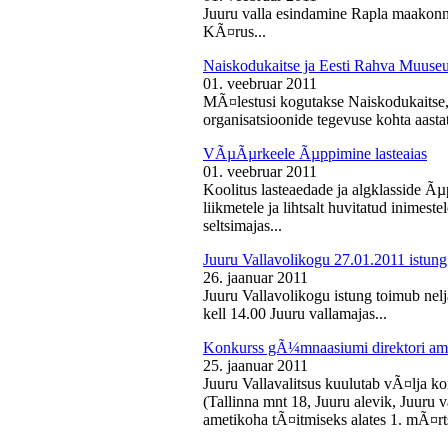
Juuru valla esindamine Rapla maakon
KÃ¤rus...
Naiskodukaitse ja Eesti Rahva Muus
01. veebruar 2011
MÃ¤lestusi kogutakse Naiskodukaitse
organisatsioonide tegevuse kohta aasta
VÃµÃµrkeele Ãµppimine lasteaias
01. veebruar 2011
Koolitus lasteaedade ja algklasside Ãµp
liikmetele ja lihtsalt huvitatud inimest
seltsimajas...
Juuru Vallavolikogu 27.01.2011 istung
26. jaanuar 2011
Juuru Vallavolikogu istung toimub nelj
kell 14.00 Juuru vallamajas...
Konkurss gÃ¼mnaasiumi direktori am
25. jaanuar 2011
Juuru Vallavalitsus kuulutab vÃ¤lja 
(Tallinna mnt 18, Juuru alevik, Juu
ametikoha tÃ¤itmiseks alates 1. mÃ¤rts