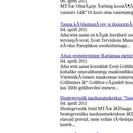
06. aprill 2011
MTÃœ OhutÃµrje Ãœhing koostÃ¶Ã¶s
vanuses 14â€“16 koos oma vanematega
Tasuta kÃ¼lastuspÃ¤ev ja doonoripÃ
04. aprill 2011
Juba teist aastat on kÃµik huvilised oo
tervisepÃ¤eval, Eesti Tervishoiu Muu
nÃ¤itus Panoptikon soodushinnaga...
Algas registreerimine Raplamaa meistri
04. aprill 2011
Juba teist aastat korraldab Eesti Gril
kohalike omavalitsustega maakondliku
ViieteistkÃ¼mnes maakonnas toimuval 
Grillimises â€“ Grillfest vÃµistleb h
kui 3000 grillihuvilist inimest...
Heategevuslik taaskasutuskeskus "Saa
04. aprill 2011
Heategevuslik fond MTÃœ â€žSaagu 
heategevusliku taaskasutuskeskuse â
elavaid peresid, meie eriline tÃ¤helep
lastele...