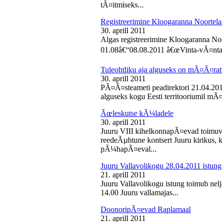
tÃ¤itmiseks...
Registreerimine Kloogaranna Noortela
30. aprill 2011
Algas registreerimine Kloogaranna Noo
01.08â€“08.08.2011 â€œVinta-vÃ¤ntaâ€
Tuleohtliku aja alguseks on mÃ¤Ã¤ra
30. aprill 2011
PÃ¤Ã¤steameti peadirektori 21.04.2011
alguseks kogu Eesti territooriumil mÃ¤
Ãœleskutse kÃ¼ladele
30. aprill 2011
Juuru VIII kihelkonnapÃ¤evad toimuvad
reedeÃµhtune kontsert Juuru kirikus
pÃ¼hapÃ¤eval...
Juuru Vallavolikogu 28.04.2011 istung
21. aprill 2011
Juuru Vallavolikogu istung toimub nelja
14.00 Juuru vallamajas...
DoonoripÃ¤evad Raplamaal
21. aprill 2011