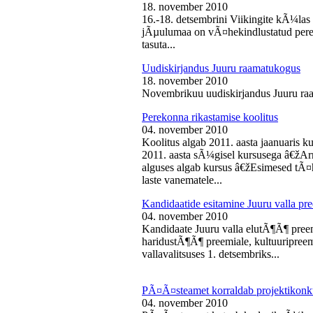
18. november 2010
16.-18. detsembrini Viikingite kÃ¼la
jÃµulumaa on vÃ¤hekindlustatud perede
tasuta...
Uudiskirjandus Juuru raamatukogus
18. november 2010
Novembrikuu uudiskirjandus Juuru ra
Perekonna rikastamise koolitus
04. november 2010
Koolitus algab 2011. aasta jaanuaris
2011. aasta sÃ¼gisel kursusega â€žAr
alguses algab kursus â€žEsimesed tÃ¤
laste vanematele...
Kandidaatide esitamine Juuru valla 
04. november 2010
Kandidaate Juuru valla elutÃ¶Ã¶ preem
haridustÃ¶Ã¶ preemiale, kultuuripreem
vallavalitsuses 1. detsembriks...
PÃ¤Ã¤steamet korraldab projektikonk
04. november 2010