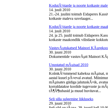
KodutÃ¼tarde ja noorte kotkaste male
14. juuli 2010
21.-24. juulini toimub Eidaperes Kas
kotkaste maleva suvelaager...
KodutÃ¼tarde ja noorte kotkaste maako
14. juuli 2010
24. ja 25. juulil toimub Eidaperes Ka
kotkaste maakondlik vilistlaste kokkutu
VastuvÃµtukatsed Mainori KÃµrgkool
30. juuni 2010
Dokumentide vastuvÃµtt Mainori KÃµ
Unustatud mÃµisad 2010
30. juuni 2010
KolmkÃ¼mmend kaheksa mÃµisat, mille
aastal kuuel pÃ¤eval avatud. Miinimu
mÃµisates giidiga jalutuskÃ¤ik, avatu
korraldatakse koolide tugevuste ja mÃ
tÃ¶Ã¶tubasid ja muud huvitavat...
Seli silla sulgemine liikluseks
29. juuni 2010
Seli sild on tÃ¤na, 29. juunil kell 10.0