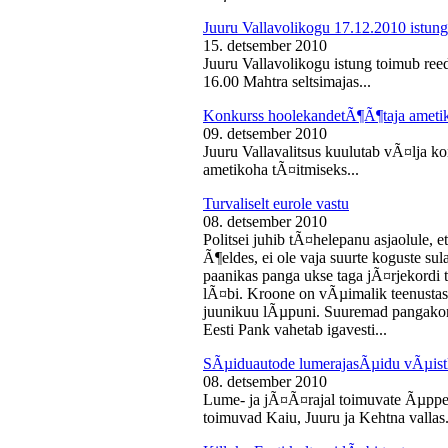
Juuru Vallavolikogu 17.12.2010 istung
15. detsember 2010
Juuru Vallavolikogu istung toimub reed
16.00 Mahtra seltsimajas...
Konkurss hoolekandetÃ¶Ã¶taja ameti
09. detsember 2010
Juuru Vallavalitsus kuulutab vÃ¤lja 
ametikoha tÃ¤itmiseks...
Turvaliselt eurole vastu
08. detsember 2010
Politsei juhib tÃ¤helepanu asjaolule, et
Ã¶eldes, ei ole vaja suurte koguste sul
paanikas panga ukse taga jÃ¤rjekord
lÃ¤bi. Kroone on vÃµimalik teenustas
juunikuu lÃµpuni. Suuremad pangakont
Eesti Pank vahetab igavesti...
SÃµiduautode lumerajasÃµidu vÃµist
08. detsember 2010
Lume- ja jÃ¤Ã¤rajal toimuvate Ãµppe
toimuvad Kaiu, Juuru ja Kehtna vallas.