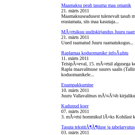
Maamaksu peab tasuma maa omanik
21. märts 2011
Maamaksuseadusest tulenevalt tasub 
erastamata, siis maa kasutaja...
MÃ¤rtsikuu uudiskirjandus Juuru raa
21. märts 2011
Uued raamatud Juuru raamatukogus...
Raplamaa koduomanike infoÃµhtu
11. märts 2011
TeisipÃ¤eval, 15. mÃ¤rtsil algusega k
Rapla maavalitsuse suures saalis (Tal
koduomanikele...
Enampakkumine
10. märts 2011
Juuru Vallavalitsus mÃ¼Ã¼b kirjaliku
Kadunud koer
07. märts 2011
3. mÃ¤rtsi hommikul lÃ¤ks Kohilast k
Tasuta tekstitÃ¶Ã¶tluse ja tabelarvu
03. märts 2011