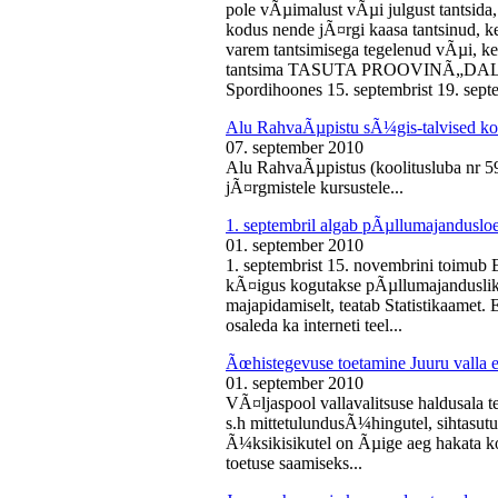
pole vÃµimalust vÃµi julgust tantsida,
kodus nende jÃ¤rgi kaasa tantsinud, kel
varem tantsimisega tegelenud vÃµi, k
tantsima TASUTA PROOVINÃ„DALA! 
Spordihoones 15. septembrist 19. septe
Alu RahvaÃµpistu sÃ¼gis-talvised ko
07. september 2010
Alu RahvaÃµpistus (koolitusluba nr 
jÃ¤rgmistele kursustele...
1. septembril algab pÃµllumajanduslo
01. september 2010
1. septembrist 15. novembrini toimub 
kÃ¤igus kogutakse pÃµllumajandusliku
majapidamiselt, teatab Statistikaamet
osaleda ka interneti teel...
Ãœhistegevuse toetamine Juuru valla e
01. september 2010
VÃ¤ljaspool vallavalitsuse haldusala te
s.h mittetulundusÃ¼hingutel, sihtasutus
Ã¼ksikisikutel on Ãµige aeg hakata ko
toetuse saamiseks...