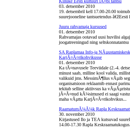
Killuke Eesti kultuuri lÃ¤bi tantsu
03. detsember 2010
19. detsembril kell 17.00-20.00 toimu
suurejooneline tantsuetendus â€žEesti 
Juuru rahvamaja kursused
01. detsember 2010
Rahvamajas ootavad uusi huvilisi algaj
joogatreeningud ning seltskonnatantsu 
SA Raplamaa Info-ja NÃµustamiskesku
KarjÃ¤Ã¤rikohvikusse
01. detsember 2010
Ka tÃ¤navusele Teeviidale (2.-4. det
minust saab, milline kool valida, milli
valikuid jms. MessimÃ¶llus vÃµib sega
organisatsioon reklaamib ennast parima
tekitab selline aktiivsus ka vÃµÃµris
jÃ¤Ã¤nud kÃ¼simused ei saagi vastust
maha vÃµtta KarjÃ¤Ã¤rikohvikus...
RaamatumÃ¼Ã¼k Rapla Keskraamat
30. november 2010
Kirjastused Ilo ja TEA kutsuvad suur
14.00-17.30 Rapla Keskraamatukogus.