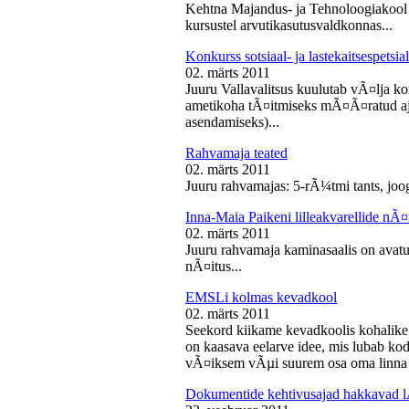
Kehtna Majandus- ja Tehnoloogiakool k
kursustel arvutikasutusvaldkonnas...
Konkurss sotsiaal- ja lastekaitsespetsia
02. märts 2011
Juuru Vallavalitsus kuulutab vÃ¤lja konk
ametikoha tÃ¤itmiseks mÃ¤Ã¤ratud aja
asendamiseks)...
Rahvamaja teated
02. märts 2011
Juuru rahvamajas: 5-rÃ¼tmi tants, joog
Inna-Maia Paikeni lilleakvarellide nÃ¤
02. märts 2011
Juuru rahvamaja kaminasaalis on avatud
nÃ¤itus...
EMSLi kolmas kevadkool
02. märts 2011
Seekord kiikame kevadkoolis kohalike
on kaasava eelarve idee, mis lubab koda
vÃ¤iksem vÃµi suurem osa oma linna v
Dokumentide kehtivusajad hakkavad