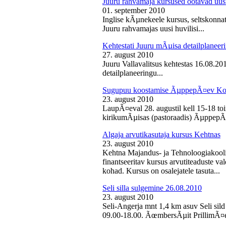
Juuru rahvamaja kursused ootavad uusi
01. september 2010
Inglise kÃµnekeele kursus, seltskonn
Juuru rahvamajas uusi huvilisi...
Kehtestati Juuru mÃµisa detailplaneer
27. august 2010
Juuru Vallavalitsus kehtestas 16.08.2
detailplaneeringu...
Sugupuu koostamise ÃµppepÃ¤ev Ko
23. august 2010
LaupÃ¤eval 28. augustil kell 15-18 
kirikumÃµisas (pastoraadis) ÃµppepÃ
Algaja arvutikasutaja kursus Kehtnas
23. august 2010
Kehtna Majandus- ja Tehnoloogiakooli
finantseeritav kursus arvutiteaduste 
kohad. Kursus on osalejatele tasuta...
Seli silla sulgemine 26.08.2010
23. august 2010
Seli-Angerja mnt 1,4 km asuv Seli sild
09.00-18.00. ÃœmbersÃµit PrillimÃ¤e