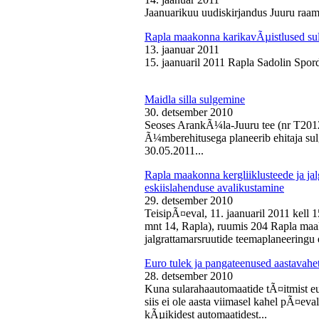
Jaanuarikuu uudiskirjandus Juuru raam
Rapla maakonna karikavÃµistlused sul
13. jaanuar 2011
15. jaanuaril 2011 Rapla Sadolin Spord
Maidla silla sulgemine
30. detsember 2010
Seoses ArankÃ¼la-Juuru tee (nr T2012
Ã¼mberehitusega planeerib ehitaja sul
30.05.2011...
Rapla maakonna kergliiklusteede ja ja
eskiislahenduse avalikustamine
29. detsember 2010
TeisipÃ¤eval, 11. jaanuaril 2011 kell 
mnt 14, Rapla), ruumis 204 Rapla maak
jalgrattamarsruutide teemaplaneeringu e
Euro tulek ja pangateenused aastavahe
28. detsember 2010
Kuna sularahaautomaatide tÃ¤itmist eu
siis ei ole aasta viimasel kahel pÃ¤ev
kÃµikidest automaatidest...