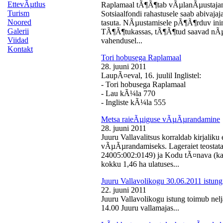
EttevÃµtlus
Raplamaal tÃ¶Ã¶tab vÃµlanÃµustajan
Turism
Sotsiaalfondi rahastusele saab abivaj
Noored
tasuta. NÃµustamisele pÃ¶Ã¶rduv inime
Galerii
TÃ¶Ã¶tukassas, tÃ¶Ã¶tud saavad nÃµ
Viidad
vahendusel...
Kontakt
Tori hobusega Raplamaal
28. juuni 2011
LaupÃ¤eval, 16. juulil Inglistel:
- Tori hobusega Raplamaal
- Lau kÃ¼la 770
- Ingliste kÃ¼la 555
Metsa raieÃµiguse vÃµÃµrandamine
28. juuni 2011
Juuru Vallavalitsus korraldab kirjali
vÃµÃµrandamiseks. Lageraiet teostata
24005:002:0149) ja Kodu tÃ¤nava (k
kokku 1,46 ha ulatuses...
Juuru Vallavolikogu 30.06.2011 istung
22. juuni 2011
Juuru Vallavolikogu istung toimub nelj
14.00 Juuru vallamajas...