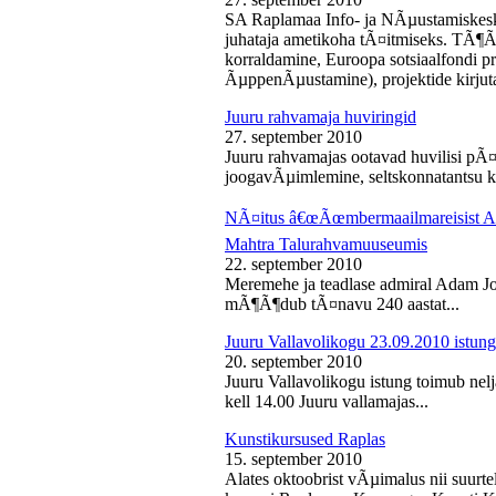
SA Raplamaa Info- ja NÃµustamiskesk
juhataja ametikoha tÃ¤itmiseks. TÃ¶Ã
korraldamine, Euroopa sotsiaalfondi p
ÃµppenÃµustamine), projektide kirjuta
Juuru rahvamaja huviringid
27. september 2010
Juuru rahvamajas ootavad huvilisi pÃ¤r
joogavÃµimlemine, seltskonnatantsu ku
NÃ¤itus â€œÃœmbermaailmareisist Ada
Mahtra Talurahvamuuseumis
22. september 2010
Meremehe ja teadlase admiral Adam J
mÃ¶Ã¶dub tÃ¤navu 240 aastat...
Juuru Vallavolikogu 23.09.2010 istung
20. september 2010
Juuru Vallavolikogu istung toimub nel
kell 14.00 Juuru vallamajas...
Kunstikursused Raplas
15. september 2010
Alates oktoobrist vÃµimalus nii suurte