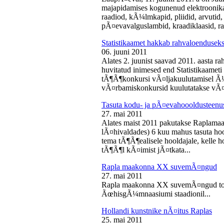
majapidamises kogunenud elektroonika-
raadiod, kÃ¼lmkapid, pliidid, arvutid,
pÃ¤evavalguslambid, kraadiklaasid, ra
Statistikaamet hakkab rahvaloendusek
06. juuni 2011
Alates 2. juunist saavad 2011. aasta r
huvitatud inimesed end Statistikaameti 
tÃ¶Ã¶konkursi vÃ¤ljakuulutamisel Ã
vÃ¤rbamiskonkursid kuulutatakse vÃ¤l
Tasuta kodu- ja pÃ¤evahoooldusteenus
27. mai 2011
Alates maist 2011 pakutakse Raplamaa
lÃ¤hivaldades) 6 kuu mahus tasuta hoo
tema tÃ¶Ã¶ealisele hooldajale, kelle 
tÃ¶Ã¶l kÃ¤imist jÃ¤tkata...
Rapla maakonna XX suvemÃ¤ngud
27. mai 2011
Rapla maakonna XX suvemÃ¤ngud toi
ÃœhisgÃ¼mnaasiumi staadionil...
Hollandi kunstnike nÃ¤itus Raplas
25. mai 2011