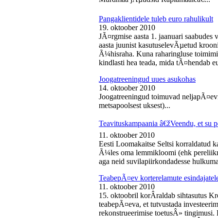
Pangaklientidele tuleb euro rahulikult
19. oktoober 2010
JÃ¤rgmise aasta 1. jaanuari saabudes 
aasta juunist kasutuselevÃµetud kroon
Ã¼hisraha. Kuna raharingluse toimimise
kindlasti hea teada, mida tÃ¤hendab e
Joogatreeningud uues asukohas
14. oktoober 2010
Joogatreeningud toimuvad neljapÃ¤evit
metsapoolsest uksest)...
Teavituskampaania â€žVeendu, et su pe
11. oktoober 2010
Eesti Loomakaitse Seltsi korraldatud
Ã¼les oma lemmikloomi (ehk pereliikm
aga neid suvilapiirkondadesse hulkuma
TeabepÃ¤ev korterelamute esindajatel
11. oktoober 2010
15. oktoobril korÂ­raldab sihtasutus K
teabepÃ¤eva, et tutvustada investeer
rekonstrueerimise toetusÂ» tingimusi