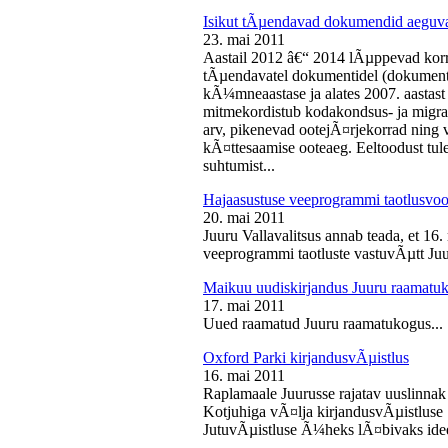
Isikut tÃµendavad dokumendid aeguv
23. mai 2011
Aastail 2012 â€“ 2014 lÃµppevad korra
tÃµendavatel dokumentidel (dokument),
kÃ¼mneaastase ja alates 2007. aastast 
mitmekordistub kodakondsus- ja migra
arv, pikenevad ootejÃ¤rjekorrad ning
kÃ¤ttesaamise ooteaeg. Eeltoodust tul
suhtumist...
Hajaasustuse veeprogrammi taotlusvoo
20. mai 2011
Juuru Vallavalitsus annab teada, et 16.
veeprogrammi taotluste vastuvÃµtt Juur
Maikuu uudiskirjandus Juuru raamatu
17. mai 2011
Uued raamatud Juuru raamatukogus...
Oxford Parki kirjandusvÃµistlus
16. mai 2011
Raplamaale Juurusse rajatav uuslinnak
Kotjuhiga vÃ¤lja kirjandusvÃµistluse 
JutuvÃµistluse Ã¼heks lÃ¤bivaks idee