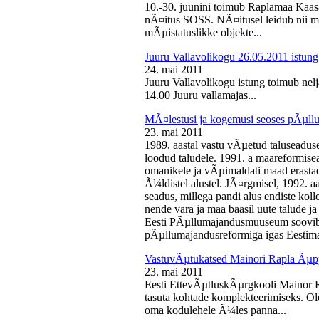
10.-30. juunini toimub Raplamaa Kaas
nÃ¤itus SOSS. NÃ¤itusel leidub nii ma
mÃµistatuslikke objekte...
Juuru Vallavolikogu 26.05.2011 istung
24. mai 2011
Juuru Vallavolikogu istung toimub nelj
14.00 Juuru vallamajas...
MÃ¤lestusi ja kogemusi seoses pÃµll
23. mai 2011
1989. aastal vastu vÃµetud taluseaduse
loodud taludele. 1991. a maareformise
omanikele ja vÃµimaldati maad erasta
Ã¼ldistel alustel. JÃ¤rgmisel, 1992. 
seadus, millega pandi alus endiste kolle
nende vara ja maa baasil uute talude 
Eesti PÃµllumajandusmuuseum soovib 
pÃµllumajandusreformiga igas Eestima
VastuvÃµtukatsed Mainori Rapla Ãµpp
23. mai 2011
Eesti EttevÃµtluskÃµrgkooli Mainor 
tasuta kohtade komplekteerimiseks. Ol
oma kodulehele Ã¼les panna...