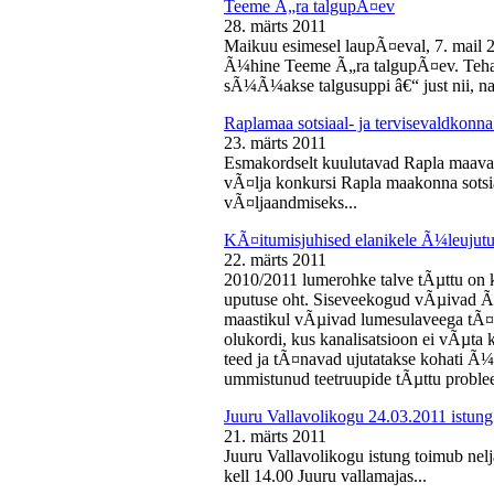
Teeme Ã„ra talgupÃ¤ev
28. märts 2011
Maikuu esimesel laupÃ¤eval, 7. mail 
Ã¼hine Teeme Ã„ra talgupÃ¤ev. Teha
sÃ¼Ã¼akse talgusuppi â€“ just nii, na
Raplamaa sotsiaal- ja tervisevaldkonn
23. märts 2011
Esmakordselt kuulutavad Rapla maav
vÃ¤lja konkursi Rapla maakonna sotsia
vÃ¤ljaandmiseks...
KÃ¤itumisjuhised elanikele Ã¼leujutu
22. märts 2011
2010/2011 lumerohke talve tÃµttu on k
uputuse oht. Siseveekogud vÃµivad Ã
maastikul vÃµivad lumesulaveega tÃ¤i
olukordi, kus kanalisatsioon ei vÃµta 
teed ja tÃ¤navad ujutatakse kohati Ã¼
ummistunud teetruupide tÃµttu proble
Juuru Vallavolikogu 24.03.2011 istung
21. märts 2011
Juuru Vallavolikogu istung toimub nel
kell 14.00 Juuru vallamajas...