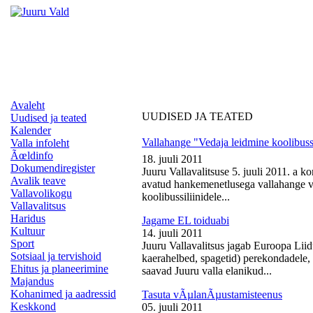
Avaleht
UUDISED JA TEATED
Uudised ja teated
Kalender
Vallahange "Vedaja leidmine koolibussi
Valla infoleht
Ãœldinfo
18. juuli 2011
Dokumendiregister
Juuru Vallavalitsuse 5. juuli 2011. a k
Avalik teave
avatud hankemenetlusega vallahange ve
Vallavolikogu
koolibussiliinidele...
Vallavalitsus
Haridus
Jagame EL toiduabi
Kultuur
14. juuli 2011
Sport
Juuru Vallavalitsus jagab Euroopa Liid
Sotsiaal ja tervishoid
kaerahelbed, spagetid) perekondadele, 
Ehitus ja planeerimine
saavad Juuru valla elanikud...
Majandus
Kohanimed ja aadressid
Tasuta vÃµlanÃµustamisteenus
Keskkond
05. juuli 2011