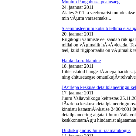
Muutub Pangabussi peatusaeg
24. jaanuar 2011
Alates 2011. a veebruarist muudetakse
min vÃµrra varasemaks...
Siseministeerium kutsub tellima e-valij
20. jaanuar 2011
Riigikogu valimiste eel saadab riik iga
millal on vÃµimalik hÃ¤Ã¤letada. Tava
teel, kuid riigiportaalis on vÃµimalik te
Hanke korraldamine
18. jaanuar 2011
Lihtsustatud hange JÃ¤rlepa haridus- j
ning ehituseaegse omanikujÃ¤relvalve t
JÃ¤rlepa keskuse detailplaneeringu ke
17. jaanuar 2011
Juuru Vallavolikogu kehtestas 25.11.
JÃ¤rlepa keskuse detailplaneeringu os
kinnistu katastriÃ¼ksuse 24004:001:
detailplaneering algatati Juuru Vallav
keskkonnamÃµju hindamist algatamata
Uudiskirjandus Juuru raamatukogus
14. jaanuar 2011