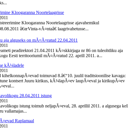
s...
rimine Kloogaranna Noortelaagrisse
 2011
istreerimine Kloogaranna Noortelaagrisse ajavahemikul
8.08.2011 â€œVinta-vÃ¤ntaâ€ laagrivahetusse...
ku aja alguseks on mÃ¤Ã¤ratud 22.04.2011
 2011
meti peadirektori 21.04.2011 kÃ¤skkirjaga nr 86 on tuleohtliku aja
ogu Eesti territooriumil mÃ¤Ã¤ratud 22. aprill 2011. a...
se kÃ¼ladele
 2011
I kihelkonnapÃ¤evad toimuvad 8.â€“10. juulil traditsioonilise kavaga:
une kontsert Juuru kirikus, kÃ¼lapÃ¤ev laupÃ¤eval ja kirikupÃ¤ev
eval...
lavolikogu 28.04.2011 istung
 2011
avolikogu istung toimub neljapÃ¤eval, 28. aprillil 2011. a algusega kel
u vallamajas...
Ã¤evad Raplamaal
 2011