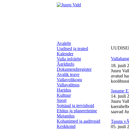
Avaleht
UUDISE
Uudised ja teated
Kalender
Vallahange
Valla infoleht
Ãœldinfo
18. juuli 
Dokumendiregister
Juuru Vall
Avalik teave
avatud ha
Vallavolikogu
koolibussil
Vallavalitsus
Haridus
Jagame EL
Kultuur
14. juuli 
Sport
Juuru Val
Sotsiaal ja tervishoid
kaerahelb
Ehitus ja planeerimine
saavad Juu
Majandus
Kohanimed ja aadressid
Tasuta v
Keskkond
05. juuli 