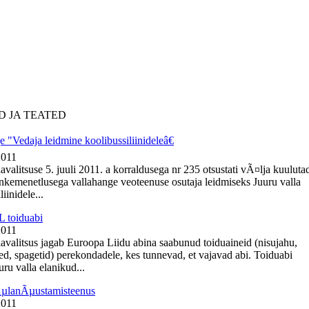
D JA TEATED
 "Vedaja leidmine koolibussiliinideleâ€
2011
avalitsuse 5. juuli 2011. a korraldusega nr 235 otsustati vÃ¤lja kuuluta
nkemenetlusega vallahange veoteenuse osutaja leidmiseks Juuru valla
iinidele...
 toiduabi
2011
lavalitsus jagab Euroopa Liidu abina saabunud toiduaineid (nisujahu,
ed, spagetid) perekondadele, kes tunnevad, et vajavad abi. Toiduabi
ru valla elanikud...
ÃµlanÃµustamisteenus
2011