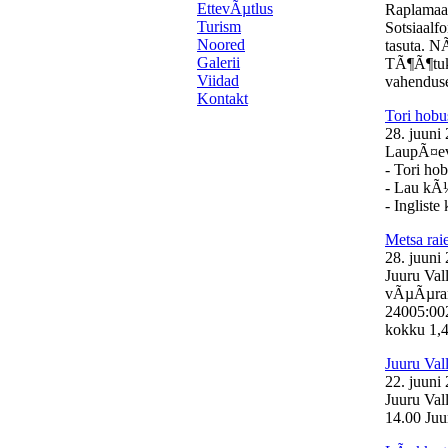
EttevÃµtlus
Raplamaa
Turism
Sotsiaalf
Noored
tasuta. N
Galerii
TÃ¶Ã¶tuk
Viidad
vahenduse
Kontakt
Tori hobu
28. juuni
LaupÃ¤eval
- Tori ho
- Lau kÃ
- Inglist
Metsa ra
28. juuni
Juuru Val
vÃµÃµrand
24005:00
kokku 1,46
Juuru Val
22. juuni
Juuru Val
14.00 Juur