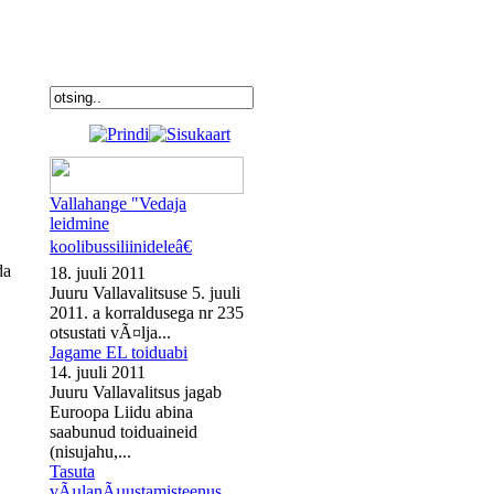
Vallahange "Vedaja
leidmine
koolibussiliinideleâ€
da
18. juuli 2011
Juuru Vallavalitsuse 5. juuli
2011. a korraldusega nr 235
otsustati vÃ¤lja...
Jagame EL toiduabi
14. juuli 2011
Juuru Vallavalitsus jagab
Euroopa Liidu abina
saabunud toiduaineid
(nisujahu,...
Tasuta
vÃµlanÃµustamisteenus