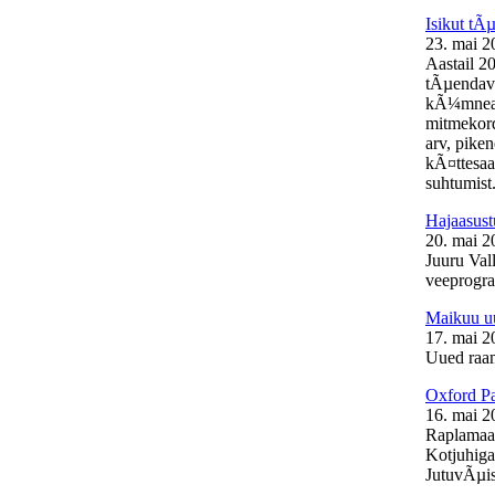
Isikut t
23. mai 2
Aastail 2
tÃµendava
kÃ¼mneaas
mitmekord
arv, pike
kÃ¤ttesaa
suhtumist.
Hajaasust
20. mai 2
Juuru Vall
veeprogra
Maikuu uu
17. mai 2
Uued raam
Oxford Pa
16. mai 2
Raplamaal
Kotjuhiga
JutuvÃµis