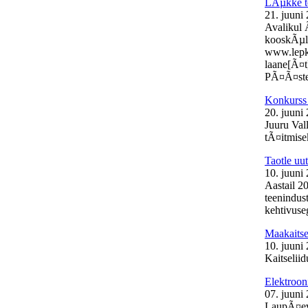
LÃµkke t
21. juuni
Avalikul 
kooskÃµlas
www.lepk.e
laane[Ã¤t
PÃ¤Ã¤stek
Konkurss 
20. juuni
Juuru Val
tÃ¤itmisek
Taotle uu
10. juuni
Aastail 2
teenindust
kehtivuse
Maakaits
10. juuni
Kaitselii
Elektroon
07. juuni
LaupÃ¤eva