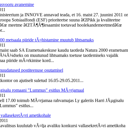
usvooru avanemine
011
inisteerium ja INNOVE annavad teada, et 16. maist 27. juunini 2011 o
roopa Sotsiaalfondi (ESF) prioriteetse suuna â€žPikk ja kvaliteetne
â€œ meetme â€žTÃ¶Ã¶lesaamist toetavad hoolekandemeetmedâ€œ
r...
00 metsaala piiride tÃ¤histamine muutub lihtsamaks
011
 maist saab SA Erametsakeskuse kaudu taotleda Natura 2000 erametsa
NÃ¼Ã¼dseks on muutunud lihtsamaks toetuse taotlemiseks vajalik
aa piiride mÃ¤rkimise kord...
muudatused postiteenuse osutamisel
011
kontor on ajutiselt suletud 16.05-29.05.2011...
gisalu romaani "Lummus" esitlus MÃ¤rjamaal
011
kell 17.00 toimub MÃ¤rjamaa rahvamajas Ly galeriis Harri JÃµgisalu
Lummus" esitlus...
vallasekretÃ¤ri ametikohale
 2011
lavalitsus kuulutab vÃ¤lja avaliku konkursi vallasekretÃ¤ri ametikoha