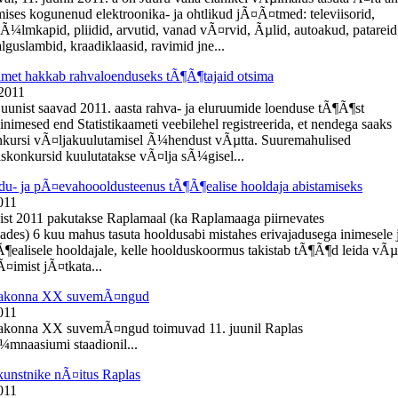
ises kogunenud elektroonika- ja ohtlikud jÃ¤Ã¤tmed: televiisorid,
kÃ¼lmkapid, pliidid, arvutid, vanad vÃ¤rvid, Ãµlid, autoakud, patareid
guslambid, kraadiklaasid, ravimid jne...
aamet hakkab rahvaloenduseks tÃ¶Ã¶tajaid otsima
 2011
 juunist saavad 2011. aasta rahva- ja eluruumide loenduse tÃ¶Ã¶st
inimesed end Statistikaameti veebilehel registreerida, et nendega saaks
kursi vÃ¤ljakuulutamisel Ã¼hendust vÃµtta. Suuremahulised
konkursid kuulutatakse vÃ¤lja sÃ¼gisel...
du- ja pÃ¤evahoooldusteenus tÃ¶Ã¶ealise hooldaja abistamiseks
011
ist 2011 pakutakse Raplamaal (ka Raplamaaga piirnevates
ades) 6 kuu mahus tasuta hooldusabi mistahes erivajadusega inimesele 
¶ealisele hooldajale, kelle hoolduskoormus takistab tÃ¶Ã¶d leida vÃµ
¤imist jÃ¤tkata...
aakonna XX suvemÃ¤ngud
011
akonna XX suvemÃ¤ngud toimuvad 11. juunil Raplas
mnaasiumi staadionil...
kunstnike nÃ¤itus Raplas
011