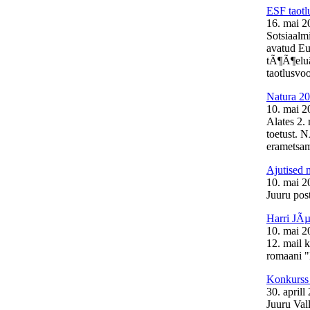
ESF taotl
16. mai 2
Sotsiaalm
avatud Eu
tÃ¶Ã¶elu
taotlusvoo
Natura 20
10. mai 2
Alates 2.
toetust. 
erametsam
Ajutised 
10. mai 2
Juuru post
Harri JÃµ
10. mai 2
12. mail 
romaani "
Konkurss 
30. aprill
Juuru Val