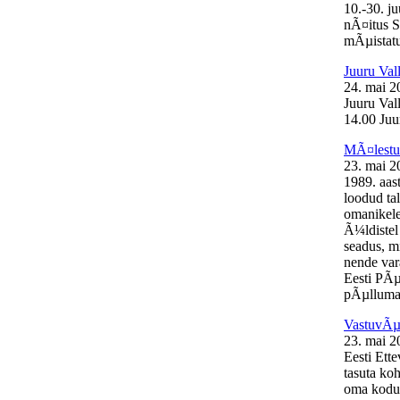
10.-30. j
nÃ¤itus S
mÃµistatu
Juuru Val
24. mai 2
Juuru Val
14.00 Juur
MÃ¤lestus
23. mai 2
1989. aas
loodud ta
omanikele
Ã¼ldistel
seadus, mi
nende var
Eesti PÃµ
pÃµllumaj
VastuvÃµt
23. mai 2
Eesti Ett
tasuta ko
oma kodul