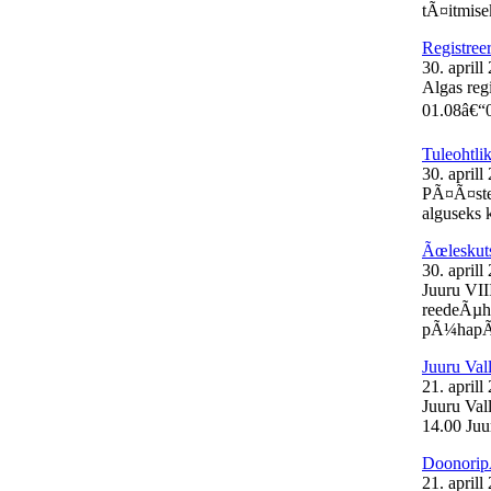
tÃ¤itmisek
Registree
30. aprill
Algas reg
01.08â€“0
Tuleohtli
30. aprill
PÃ¤Ã¤stea
alguseks k
Ãœleskut
30. aprill
Juuru VII
reedeÃµht
pÃ¼hapÃ¤
Juuru Val
21. aprill
Juuru Vall
14.00 Juur
Doonorip
21. aprill