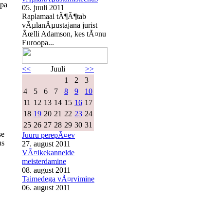
opa
05. juuli 2011
Raplamaal tÃ¶Ã¶tab
vÃµlanÃµustajana jurist
Ãœlli Adamson, kes tÃ¤nu
Euroopa...
<<
Juuli
>>
1
2
3
4
5
6
7
8
9
10
11
12
13
14
15
16
17
18
19
20
21
22
23
24
25
26
27
28
29
30
31
se
Juuru perepÃ¤ev
us
27. august 2011
VÃ¤ikekannelde
meisterdamine
08. august 2011
Taimedega vÃ¤rvimine
06. august 2011