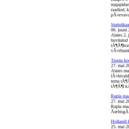
majapidam
raadiod, 
pÃ¤evaval
Statistik
06. juuni
Alates 2.
huvitatud 
tÃ¶Ã¶kon
vÃ¤rbamis
Tasuta ko
27. mai 2
Alates ma
lÃ¤hivald
tema tÃ¶Ã
tÃ¶Ã¶l kÃ
Rapla m
27. mai 2
Rapla ma
ÃœhisgÃ¼
Hollandi 
25. mai 2