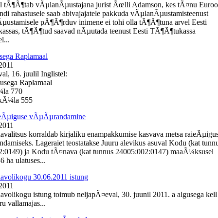
l tÃ¶Ã¶tab vÃµlanÃµustajana jurist Ãœlli Adamson, kes tÃ¤nu Euro
ondi rahastusele saab abivajajatele pakkuda vÃµlanÃµustamisteenust
Ãµustamisele pÃ¶Ã¶rduv inimene ei tohi olla tÃ¶Ã¶tuna arvel Eesti
assas, tÃ¶Ã¶tud saavad nÃµutada teenust Eesti TÃ¶Ã¶tukassa
l...
sega Raplamaal
 2011
, 16. juulil Inglistel:
busega Raplamaal
¼la 770
e kÃ¼la 555
ieÃµiguse vÃµÃµrandamine
 2011
lavalitsus korraldab kirjaliku enampakkumise kasvava metsa raieÃµigu
amiseks. Lageraiet teostatakse Juuru alevikus asuval Kodu (kat tunn
2:0149) ja Kodu tÃ¤nava (kat tunnus 24005:002:0147) maaÃ¼ksusel
 ha ulatuses...
lavolikogu 30.06.2011 istung
 2011
lavolikogu istung toimub neljapÃ¤eval, 30. juunil 2011. a algusega kell
u vallamajas...