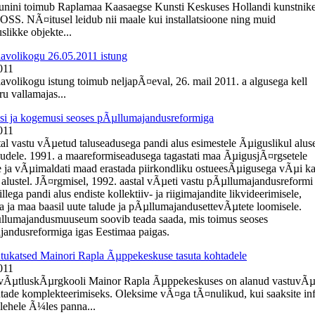
uunini toimub Raplamaa Kaasaegse Kunsti Keskuses Hollandi kunstnik
OSS. NÃ¤itusel leidub nii maale kui installatsioone ning muid
slikke objekte...
lavolikogu 26.05.2011 istung
011
lavolikogu istung toimub neljapÃ¤eval, 26. mail 2011. a algusega kell
u vallamajas...
i ja kogemusi seoses pÃµllumajandusreformiga
011
tal vastu vÃµetud taluseadusega pandi alus esimestele Ãµiguslikul alus
ludele. 1991. a maareformiseadusega tagastati maa ÃµigusjÃ¤rgsetele
 ja vÃµimaldati maad erastada piirkondliku ostueesÃµigusega vÃµi k
 alustel. JÃ¤rgmisel, 1992. aastal vÃµeti vastu pÃµllumajandusreformi
llega pandi alus endiste kollektiiv- ja riigimajandite likvideerimisele,
a ja maa baasil uute talude ja pÃµllumajandusettevÃµtete loomisele.
llumajandusmuuseum soovib teada saada, mis toimus seoses
andusreformiga igas Eestimaa paigas.
ukatsed Mainori Rapla Ãµppekeskuse tasuta kohtadele
011
evÃµtluskÃµrgkooli Mainor Rapla Ãµppekeskuses on alanud vastuvÃµ
htade komplekteerimiseks. Oleksime vÃ¤ga tÃ¤nulikud, kui saaksite in
ehele Ã¼les panna...