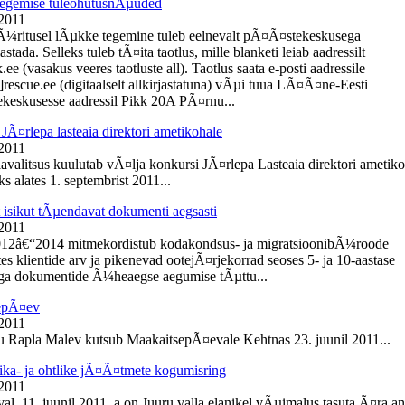
egemise tuleohutusnÃµuded
 2011
Ã¼ritusel lÃµkke tegemine tuleb eelnevalt pÃ¤Ã¤stekeskusega
tada. Selleks tuleb tÃ¤ita taotlus, mille blanketi leiab aadressilt
e (vasakus veeres taotluste all). Taotlus saata e-posti aadressile
]rescue.ee (digitaalselt allkirjastatuna) vÃµi tuua LÃ¤Ã¤ne-Eesti
eskusesse aadressil Pikk 20A PÃ¤rnu...
JÃ¤rlepa lasteaia direktori ametikohale
 2011
lavalitsus kuulutab vÃ¤lja konkursi JÃ¤rlepa Lasteaia direktori ametik
s alates 1. septembrist 2011...
t isikut tÃµendavat dokumenti aegsasti
 2011
012â€“2014 mitmekordistub kodakondsus- ja migratsioonibÃ¼roode
es klientide arv ja pikenevad ootejÃ¤rjekorrad seoses 5- ja 10-aastase
ga dokumentide Ã¼heaegse aegumise tÃµttu...
epÃ¤ev
 2011
du Rapla Malev kutsub MaakaitsepÃ¤evale Kehtnas 23. juunil 2011...
ika- ja ohtlike jÃ¤Ã¤tmete kogumisring
 2011
l, 11. juunil 2011. a on Juuru valla elanikel vÃµimalus tasuta Ã¤ra a