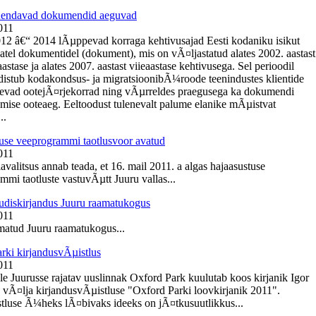
Ãµendavad dokumendid aeguvad
011
012 â€“ 2014 lÃµppevad korraga kehtivusajad Eesti kodaniku isikut
tel dokumentidel (dokument), mis on vÃ¤ljastatud alates 2002. aastast
tase ja alates 2007. aastast viieaastase kehtivusega. Sel perioodil
istub kodakondsus- ja migratsioonibÃ¼roode teenindustes klientide
nevad ootejÃ¤rjekorrad ning vÃµrreldes praegusega ka dokumendi
mise ooteaeg. Eeltoodust tulenevalt palume elanike mÃµistvat
..
use veeprogrammi taotlusvoor avatud
011
avalitsus annab teada, et 16. mail 2011. a algas hajaasustuse
mmi taotluste vastuvÃµtt Juuru vallas...
diskirjandus Juuru raamatukogus
011
atud Juuru raamatukogus...
rki kirjandusvÃµistlus
011
e Juurusse rajatav uuslinnak Oxford Park kuulutab koos kirjanik Igor
 vÃ¤lja kirjandusvÃµistluse "Oxford Parki loovkirjanik 2011".
tluse Ã¼heks lÃ¤bivaks ideeks on jÃ¤tkusuutlikkus...