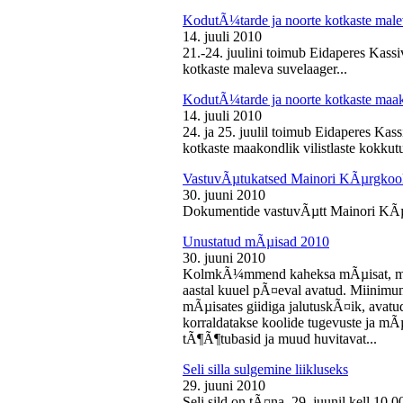
KodutÃ¼tarde ja noorte kotkaste male
14. juuli 2010
21.-24. juulini toimub Eidaperes Kas
kotkaste maleva suvelaager...
KodutÃ¼tarde ja noorte kotkaste maako
14. juuli 2010
24. ja 25. juulil toimub Eidaperes Ka
kotkaste maakondlik vilistlaste kokkutu
VastuvÃµtukatsed Mainori KÃµrgkool
30. juuni 2010
Dokumentide vastuvÃµtt Mainori KÃµ
Unustatud mÃµisad 2010
30. juuni 2010
KolmkÃ¼mmend kaheksa mÃµisat, mille
aastal kuuel pÃ¤eval avatud. Miinimu
mÃµisates giidiga jalutuskÃ¤ik, avatu
korraldatakse koolide tugevuste ja mÃ
tÃ¶Ã¶tubasid ja muud huvitavat...
Seli silla sulgemine liikluseks
29. juuni 2010
Seli sild on tÃ¤na, 29. juunil kell 10.0