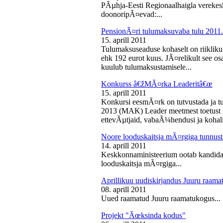
PÃµhja-Eesti Regionaalhaigla vereke
doonoripÃ¤evad:...
PensionÃ¤ri tulumaksuvaba tulu 2011. 
15. aprill 2011
Tulumaksuseaduse kohaselt on riikliku
ehk 192 eurot kuus. JÃ¤relikult see os
kuulub tulumaksustamisele...
Konkurss â€žMÃ¤rka Leaderitâ€œ
15. aprill 2011
Konkursi eesmÃ¤rk on tutvustada ja t
2013 (MAK) Leader meetmest toetust s
ettevÃµtjaid, vabaÃ¼hendusi ja kohali
Noore looduskaitsja mÃ¤rgiga tunnus
14. aprill 2011
Keskkonnaministeerium ootab kandidaa
looduskaitsja mÃ¤rgiga...
Aprillikuu uudiskirjandus Juuru raam
08. aprill 2011
Uued raamatud Juuru raamatukogus...
Projekt "Ãœksinda kodus"