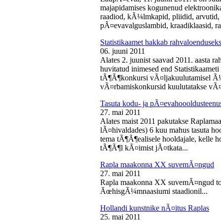
majapidamises kogunenud elektroonika-
raadiod, kÃ¼lmkapid, pliidid, arvutid,
pÃ¤evavalguslambid, kraadiklaasid, ra
Statistikaamet hakkab rahvaloendusek
06. juuni 2011
Alates 2. juunist saavad 2011. aasta r
huvitatud inimesed end Statistikaameti 
tÃ¶Ã¶konkursi vÃ¤ljakuulutamisel Ã
vÃ¤rbamiskonkursid kuulutatakse vÃ¤l
Tasuta kodu- ja pÃ¤evahoooldusteenus
27. mai 2011
Alates maist 2011 pakutakse Raplamaa
lÃ¤hivaldades) 6 kuu mahus tasuta hoo
tema tÃ¶Ã¶ealisele hooldajale, kelle 
tÃ¶Ã¶l kÃ¤imist jÃ¤tkata...
Rapla maakonna XX suvemÃ¤ngud
27. mai 2011
Rapla maakonna XX suvemÃ¤ngud toi
ÃœhisgÃ¼mnaasiumi staadionil...
Hollandi kunstnike nÃ¤itus Raplas
25. mai 2011