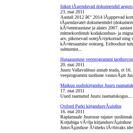
Isikut tÃµendavad dokumendid aeguv
23. mai 2011
Aastail 2012 â€“ 2014 lÃµppevad korra
tÃµendavatel dokumentidel (dokument),
kÃ¼mneaastase ja alates 2007. aastast 
mitmekordistub kodakondsus- ja migra
arv, pikenevad ootejÃ¤rjekorrad ning
kÃ¤ttesaamise ooteaeg. Eeltoodust tul
suhtumist...
Hajaasustuse veeprogrammi taotlusvoo
20. mai 2011
Juuru Vallavalitsus annab teada, et 16.
veeprogrammi taotluste vastuvÃµtt Juur
Maikuu uudiskirjandus Juuru raamatu
17. mai 2011
Uued raamatud Juuru raamatukogus...
Oxford Parki kirjandusvÃµistlus
16. mai 2011
Raplamaale Juurusse rajatav uuslinnak
Kotjuhiga vÃ¤lja kirjandusvÃµistluse 
JutuvÃµistluse Ã¼heks lÃ¤bivaks idee