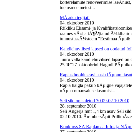
korterelamute renoveerimise laeÂ­nust,
toetusmeetmetest...
MÃ¤rka tegijat!
04. oktoober 2010
Riikliku Eksami- ja Kvalifikatsiooni
raames vÃ¤lja tÃ¶Ã¶tatud Ã¼ldharidus
tunnustussÃ¼steem "Eestimaa Ãµpib j
Kandlehuvilised lapsed on oodatud fo
04. oktoober 2010
Juuru valla kandlehuvilised lapsed on
25.â€“27. oktoobrini Hagudi PÃµhikool
Raplas hooldusravi aasta lÃµpuni tasu
04. oktoober 2010
Rapla haigla pakub kÃµigile vajajatel
nÃµua omaosaluse tasumist...
Seli sild on suletud 30.09-02.10.2010
28. september 2010
Seli-Angerja mnt 1,4 km asuv Seli sil
02.10.2010. ÃœmbersÃµit PrillimÃ¤e 
Konkurss SA Raplamaa Info- ja NÃµus
27. september 2010