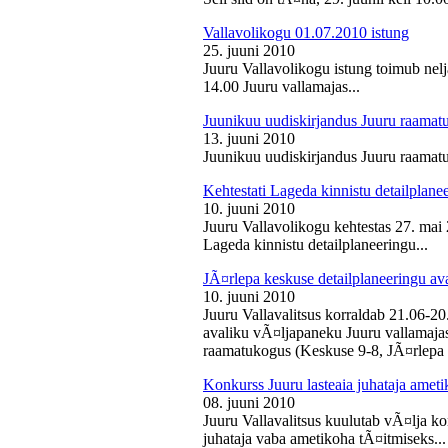
Vallavolikogu 01.07.2010 istung
25. juuni 2010
Juuru Vallavolikogu istung toimub nelj
14.00 Juuru vallamajas...
Juunikuu uudiskirjandus Juuru raamat
13. juuni 2010
Juunikuu uudiskirjandus Juuru raamatu
Kehtestati Lageda kinnistu detailplane
10. juuni 2010
Juuru Vallavolikogu kehtestas 27. ma
Lageda kinnistu detailplaneeringu...
JÃ¤rlepa keskuse detailplaneeringu av
10. juuni 2010
Juuru Vallavalitsus korraldab 21.06-2
avaliku vÃ¤ljapaneku Juuru vallamajas 
raamatukogus (Keskuse 9-8, JÃ¤rlepa 
Konkurss Juuru lasteaia juhataja ameti
08. juuni 2010
Juuru Vallavalitsus kuulutab vÃ¤lja ko
juhataja vaba ametikoha tÃ¤itmiseks...