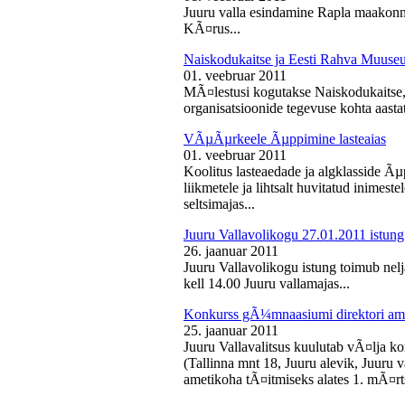
Juuru valla esindamine Rapla maakon
KÃ¤rus...
Naiskodukaitse ja Eesti Rahva Muus
01. veebruar 2011
MÃ¤lestusi kogutakse Naiskodukaitse
organisatsioonide tegevuse kohta aasta
VÃµÃµrkeele Ãµppimine lasteaias
01. veebruar 2011
Koolitus lasteaedade ja algklasside Ãµp
liikmetele ja lihtsalt huvitatud inimest
seltsimajas...
Juuru Vallavolikogu 27.01.2011 istung
26. jaanuar 2011
Juuru Vallavolikogu istung toimub nelj
kell 14.00 Juuru vallamajas...
Konkurss gÃ¼mnaasiumi direktori am
25. jaanuar 2011
Juuru Vallavalitsus kuulutab vÃ¤lja 
(Tallinna mnt 18, Juuru alevik, Juu
ametikoha tÃ¤itmiseks alates 1. mÃ¤rts