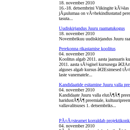
18. november 2010
16.-18. detsembrini Viikingite kÃ¼la
jÃµulumaa on vÃ¤hekindlustatud perede
tasuta...
Uudiskirjandus Juuru raamatukogus
18. november 2010
Novembrikuu uudiskirjandus Juuru ra
Perekonna rikastamise koolitus
04. november 2010
Koolitus algab 2011. aasta jaanuaris
2011. aasta sÃ¼gisel kursusega â€žAr
alguses algab kursus â€žEsimesed tÃ¤
laste vanematele...
Kandidaatide esitamine Juuru valla 
04. november 2010
Kandidaate Juuru valla elutÃ¶Ã¶ preem
haridustÃ¶Ã¶ preemiale, kultuuripreem
vallavalitsuses 1. detsembriks...
PÃ¤Ã¤steamet korraldab projektikonk
04. november 2010