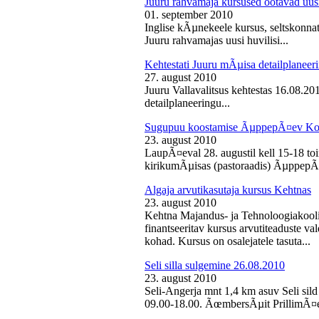
Juuru rahvamaja kursused ootavad uusi
01. september 2010
Inglise kÃµnekeele kursus, seltskonn
Juuru rahvamajas uusi huvilisi...
Kehtestati Juuru mÃµisa detailplaneer
27. august 2010
Juuru Vallavalitsus kehtestas 16.08.2
detailplaneeringu...
Sugupuu koostamise ÃµppepÃ¤ev Ko
23. august 2010
LaupÃ¤eval 28. augustil kell 15-18 
kirikumÃµisas (pastoraadis) ÃµppepÃ
Algaja arvutikasutaja kursus Kehtnas
23. august 2010
Kehtna Majandus- ja Tehnoloogiakooli
finantseeritav kursus arvutiteaduste 
kohad. Kursus on osalejatele tasuta...
Seli silla sulgemine 26.08.2010
23. august 2010
Seli-Angerja mnt 1,4 km asuv Seli sild
09.00-18.00. ÃœmbersÃµit PrillimÃ¤e