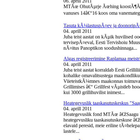
06. aprill 2011
MTÃœ OhutÃµrje Ãœhing koostÃ¶Ã¶s
vanuses 14â€“16 koos oma vanematega
Tasuta kÃ¼lastuspÃ¤ev ja doonoripÃ
04. aprill 2011
Juba teist aastat on kÃµik huvilised oo
tervisepÃ¤eval, Eesti Tervishoiu Muu
nÃ¤itus Panoptikon soodushinnaga...
Algas registreerimine Raplamaa meistri
04. aprill 2011
Juba teist aastat korraldab Eesti Gril
kohalike omavalitsustega maakondliku
ViieteistkÃ¼mnes maakonnas toimuval 
Grillimises â€“ Grillfest vÃµistleb h
kui 3000 grillihuvilist inimest...
Heategevuslik taaskasutuskeskus "Saa
04. aprill 2011
Heategevuslik fond MTÃœ â€žSaagu 
heategevusliku taaskasutuskeskuse â
elavaid peresid, meie eriline tÃ¤helep
lastele...