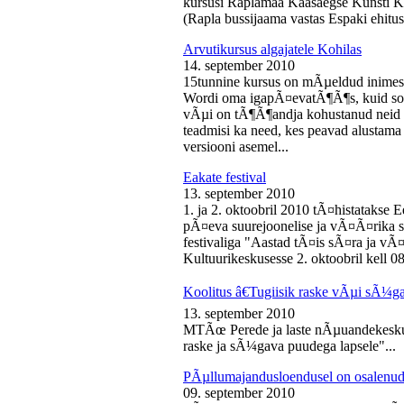
kursusi Raplamaa Kaasaegse Kunsti Ke
(Rapla bussijaama vastas Espaki ehitusp
Arvutikursus algajatele Kohilas
14. september 2010
15tunnine kursus on mÃµeldud inime
Wordi oma igapÃ¤evatÃ¶Ã¶s, kuid soo
vÃµi on tÃ¶Ã¶andja kohustanud neid s
teadmisi ka need, kes peavad alustam
versiooni asemel...
Eakate festival
13. september 2010
1. ja 2. oktoobril 2010 tÃ¤histatakse E
pÃ¤eva suurejoonelise ja vÃ¤Ã¤rika
festivaliga "Aastad tÃ¤is sÃ¤ra ja vÃ
Kultuurikeskusesse 2. oktoobril kell 08
Koolitus â€Tugiisik raske vÃµi sÃ¼ga
13. september 2010
MTÃœ Perede ja laste nÃµuandekeskus
raske ja sÃ¼gava puudega lapsele"...
PÃµllumajandusloendusel on osalenud
09. september 2010