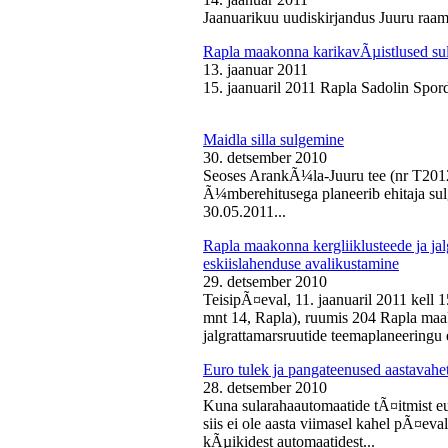
Jaanuarikuu uudiskirjandus Juuru raam
Rapla maakonna karikavÃµistlused sul
13. jaanuar 2011
15. jaanuaril 2011 Rapla Sadolin Spord
Maidla silla sulgemine
30. detsember 2010
Seoses ArankÃ¼la-Juuru tee (nr T2012
Ã¼mberehitusega planeerib ehitaja sul
30.05.2011...
Rapla maakonna kergliiklusteede ja ja
eskiislahenduse avalikustamine
29. detsember 2010
TeisipÃ¤eval, 11. jaanuaril 2011 kell 
mnt 14, Rapla), ruumis 204 Rapla maak
jalgrattamarsruutide teemaplaneeringu e
Euro tulek ja pangateenused aastavahe
28. detsember 2010
Kuna sularahaautomaatide tÃ¤itmist eu
siis ei ole aasta viimasel kahel pÃ¤ev
kÃµikidest automaatidest...