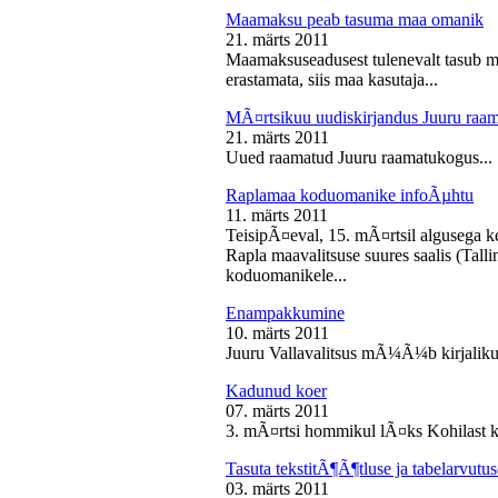
Maamaksu peab tasuma maa omanik
21. märts 2011
Maamaksuseadusest tulenevalt tasub 
erastamata, siis maa kasutaja...
MÃ¤rtsikuu uudiskirjandus Juuru raa
21. märts 2011
Uued raamatud Juuru raamatukogus...
Raplamaa koduomanike infoÃµhtu
11. märts 2011
TeisipÃ¤eval, 15. mÃ¤rtsil algusega k
Rapla maavalitsuse suures saalis (Tal
koduomanikele...
Enampakkumine
10. märts 2011
Juuru Vallavalitsus mÃ¼Ã¼b kirjaliku
Kadunud koer
07. märts 2011
3. mÃ¤rtsi hommikul lÃ¤ks Kohilast k
Tasuta tekstitÃ¶Ã¶tluse ja tabelarvu
03. märts 2011