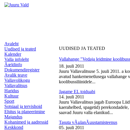
Avaleht
UUDISED JA TEATED
Uudised ja teated
Kalender
Vallahange "Vedaja leidmine koolibussi
Valla infoleht
Ãœldinfo
18. juuli 2011
Dokumendiregister
Juuru Vallavalitsuse 5. juuli 2011. a k
Avalik teave
avatud hankemenetlusega vallahange ve
Vallavolikogu
koolibussiliinidele...
Vallavalitsus
Haridus
Jagame EL toiduabi
Kultuur
14. juuli 2011
Sport
Juuru Vallavalitsus jagab Euroopa Liid
Sotsiaal ja tervishoid
kaerahelbed, spagetid) perekondadele, 
Ehitus ja planeerimine
saavad Juuru valla elanikud...
Majandus
Kohanimed ja aadressid
Tasuta vÃµlanÃµustamisteenus
Keskkond
05. juuli 2011