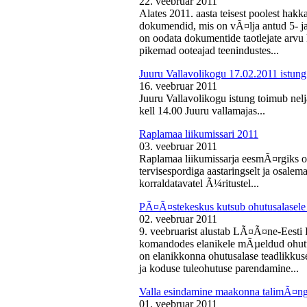
22. veebruar 2011
Alates 2011. aasta teisest poolest ha
dokumendid, mis on vÃ¤lja antud 5- ja 
on oodata dokumentide taotlejate arv
pikemad ooteajad teenindustes...
Juuru Vallavolikogu 17.02.2011 istung
16. veebruar 2011
Juuru Vallavolikogu istung toimub nelj
kell 14.00 Juuru vallamajas...
Raplamaa liikumissari 2011
03. veebruar 2011
Raplamaa liikumissarja eesmÃ¤rgiks on
tervisespordiga aastaringselt ja osale
korraldatavatel Ã¼ritustel...
PÃ¤Ã¤stekeskus kutsub ohutusalasele 
02. veebruar 2011
9. veebruarist alustab LÃ¤Ã¤ne-Eest
komandodes elanikele mÃµeldud ohutus
on elanikkonna ohutusalase teadlikkus
ja koduse tuleohutuse parendamine...
Valla esindamine maakonna talimÃ¤n
01. veebruar 2011