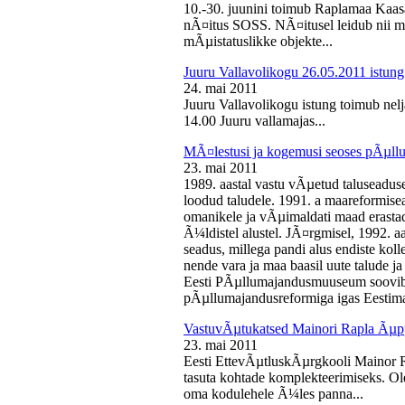
10.-30. juunini toimub Raplamaa Kaas
nÃ¤itus SOSS. NÃ¤itusel leidub nii ma
mÃµistatuslikke objekte...
Juuru Vallavolikogu 26.05.2011 istung
24. mai 2011
Juuru Vallavolikogu istung toimub nelj
14.00 Juuru vallamajas...
MÃ¤lestusi ja kogemusi seoses pÃµll
23. mai 2011
1989. aastal vastu vÃµetud taluseaduse
loodud taludele. 1991. a maareformise
omanikele ja vÃµimaldati maad erasta
Ã¼ldistel alustel. JÃ¤rgmisel, 1992. 
seadus, millega pandi alus endiste kolle
nende vara ja maa baasil uute talude 
Eesti PÃµllumajandusmuuseum soovib 
pÃµllumajandusreformiga igas Eestima
VastuvÃµtukatsed Mainori Rapla Ãµpp
23. mai 2011
Eesti EttevÃµtluskÃµrgkooli Mainor 
tasuta kohtade komplekteerimiseks. Ol
oma kodulehele Ã¼les panna...