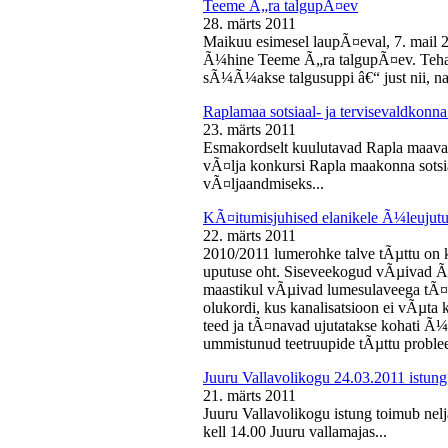
Teeme Ã„ra talgupÃ¤ev
28. märts 2011
Maikuu esimesel laupÃ¤eval, 7. mail 
Ã¼hine Teeme Ã„ra talgupÃ¤ev. Teha
sÃ¼Ã¼akse talgusuppi â€“ just nii, na
Raplamaa sotsiaal- ja tervisevaldkonn
23. märts 2011
Esmakordselt kuulutavad Rapla maav
vÃ¤lja konkursi Rapla maakonna sotsia
vÃ¤ljaandmiseks...
KÃ¤itumisjuhised elanikele Ã¼leujutu
22. märts 2011
2010/2011 lumerohke talve tÃµttu on k
uputuse oht. Siseveekogud vÃµivad Ã
maastikul vÃµivad lumesulaveega tÃ¤i
olukordi, kus kanalisatsioon ei vÃµta 
teed ja tÃ¤navad ujutatakse kohati Ã¼
ummistunud teetruupide tÃµttu proble
Juuru Vallavolikogu 24.03.2011 istung
21. märts 2011
Juuru Vallavolikogu istung toimub nel
kell 14.00 Juuru vallamajas...