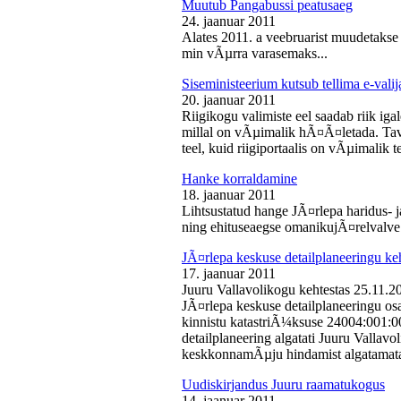
Muutub Pangabussi peatusaeg
24. jaanuar 2011
Alates 2011. a veebruarist muudetakse
min vÃµrra varasemaks...
Siseministeerium kutsub tellima e-valij
20. jaanuar 2011
Riigikogu valimiste eel saadab riik iga
millal on vÃµimalik hÃ¤Ã¤letada. Tava
teel, kuid riigiportaalis on vÃµimalik te
Hanke korraldamine
18. jaanuar 2011
Lihtsustatud hange JÃ¤rlepa haridus- j
ning ehituseaegse omanikujÃ¤relvalve t
JÃ¤rlepa keskuse detailplaneeringu ke
17. jaanuar 2011
Juuru Vallavolikogu kehtestas 25.11.
JÃ¤rlepa keskuse detailplaneeringu os
kinnistu katastriÃ¼ksuse 24004:001:
detailplaneering algatati Juuru Vallav
keskkonnamÃµju hindamist algatamata
Uudiskirjandus Juuru raamatukogus
14. jaanuar 2011