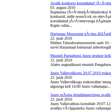
Avalik konkurss korraldatud jÃ¤Ã¤tm
03. august 2010
Raplamaa JÃ¤Ã¤tmekÃ¤itluskeskus M
konkursil, mille eesmÃ¤rk on ettevÃµ
korraldatud jÃ¤Ã¤tmeveoga hÃµlmatu
Rapla vallas...
Harjumaa Muuseumi nÃ¤itus â€žÃœll
22. juuli 2010
Mahtra Talurahvamuuseumis saab 10. s
suvel Harjumaal toimunud arheoloogilis
Muutub Pangabussi Juuru peatuse kell
22. juuli 2010
Alates augustikuust muutub Pangabussi
Juuru Vallavolikogu 29.07.2010 erakor
22. juuli 2010
Juuru Vallavolikogu erakorraline istun
algusega kell 14.00 Juuru vallamajas...
Juuru mÃµisa detailplaneeringu avali
22. juuli 2010
Juuru Vallavalitsus korraldab 29.07-1
avaliku vÃ¤ljapaneku Juuru vallamajas