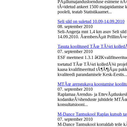
PÃµllumajandusloenduse esimene nÃ¤d
tÃ¤idetud ankeet 1500 majapidamise k
pooleli, teatab Statistikaamet...
Seli sild on suletud 10.09-14.09.2010
08. september 2010
Seli-Angerja mnt 1,4 km asuv Seli sil
14.09.2010. ÃœmbersÃµit PrillimÃ¤e 
Tasuta koolitused TÃœ TÃ¼ri kolled
07. september 2010
ESF meetmest 1.3.1 â€žKvalifitseeri
toetatud TÃœ TÃ¼ri kolledÅ¾i projek
kaasa kvalifitseeritud tÃ¶Ã¶jÃµu pak
kvaliteedi parandamisele Kesk-Eestis..
MTÃœ arengukava koostamise koolit
07. september 2010
Raplamaa Arendus- ja EttevÃµtluskes
kodanikeÃ¼henduste juhtidele MTÃœ a
konsultatsiooni...
M-Dance Tantsukool Raplas kutsub ta
07. september 2010
M-Dance Tantsukool korraldab teile kÃµ