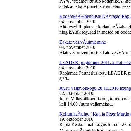
PÃ¤Ã¤steamet kutsub kodanikeÃ¼hendu
antakse raha Ãµnnetuste ennetamiseks.
KodanikeÃ¼henduste KÃ¤rajad Rapl
04. november 2010
Aktiivsed Raplamaa kodanikeÃ¼hendust
ning kÃµik tegusad inimesed on ooda
Eakate vesivÃµimlemine
04. november 2010
Alates 8. novembrist eakate vesivÃµiml
LEADER programmi 2011. a taotluste
04. november 2010
Raplamaa Partnerluskogu LEADER pro
ajad...
Juuru Vallavolikogu 28.10.2010 istung
22. oktoober 2010
Juuru Vallavolikogu istung toimub nel
kell 14.00 Juuru vallamajas...
KohtumisÃµhtu "Kati ja Peter Murdm
19. oktoober 2010
Rapla Keskraamatukogus toimub 28. o
Murdmaa jÃµudsid Raplamaaleâ€...