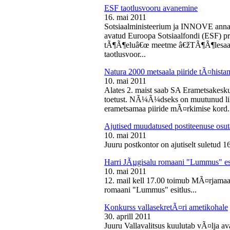
ESF taotlusvooru avanemine
16. mai 2011
Sotsiaalministeerium ja INNOVE annava
avatud Euroopa Sotsiaalfondi (ESF) pri
tÃ¶Ã¶eluâ€œ meetme â€žTÃ¶Ã¶lesaam
taotlusvoor...
Natura 2000 metsaala piiride tÃ¤hist
10. mai 2011
Alates 2. maist saab SA Erametsakesk
toetust. NÃ¼Ã¼dseks on muutunud liht
erametsamaa piiride mÃ¤rkimise kord.
Ajutised muudatused postiteenuse osut
10. mai 2011
Juuru postkontor on ajutiselt suletud 1
Harri JÃµgisalu romaani "Lummus" es
10. mai 2011
12. mail kell 17.00 toimub MÃ¤rjamaa 
romaani "Lummus" esitlus...
Konkurss vallasekretÃ¤ri ametikohale
30. aprill 2011
Juuru Vallavalitsus kuulutab vÃ¤lja av