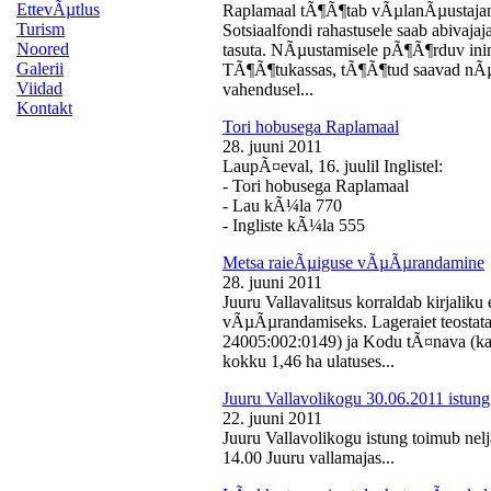
EttevÃµtlus
Raplamaal tÃ¶Ã¶tab vÃµlanÃµustajan
Turism
Sotsiaalfondi rahastusele saab abivaj
Noored
tasuta. NÃµustamisele pÃ¶Ã¶rduv inime
Galerii
TÃ¶Ã¶tukassas, tÃ¶Ã¶tud saavad nÃµ
Viidad
vahendusel...
Kontakt
Tori hobusega Raplamaal
28. juuni 2011
LaupÃ¤eval, 16. juulil Inglistel:
- Tori hobusega Raplamaal
- Lau kÃ¼la 770
- Ingliste kÃ¼la 555
Metsa raieÃµiguse vÃµÃµrandamine
28. juuni 2011
Juuru Vallavalitsus korraldab kirjali
vÃµÃµrandamiseks. Lageraiet teostata
24005:002:0149) ja Kodu tÃ¤nava (k
kokku 1,46 ha ulatuses...
Juuru Vallavolikogu 30.06.2011 istung
22. juuni 2011
Juuru Vallavolikogu istung toimub nelj
14.00 Juuru vallamajas...