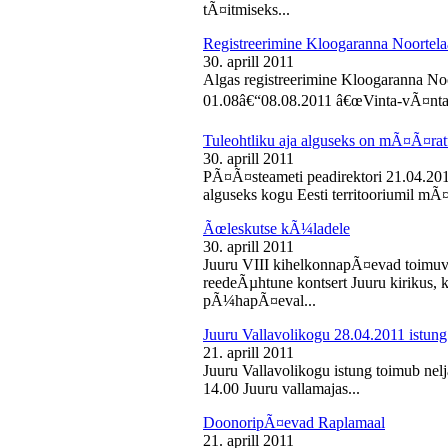
tÃ¤itmiseks...
Registreerimine Kloogaranna Noortela
30. aprill 2011
Algas registreerimine Kloogaranna Noo
01.08â€“08.08.2011 â€œVinta-vÃ¤ntaâ€
Tuleohtliku aja alguseks on mÃ¤Ã¤ra
30. aprill 2011
PÃ¤Ã¤steameti peadirektori 21.04.2011
alguseks kogu Eesti territooriumil mÃ¤
Ãœleskutse kÃ¼ladele
30. aprill 2011
Juuru VIII kihelkonnapÃ¤evad toimuvad
reedeÃµhtune kontsert Juuru kirikus
pÃ¼hapÃ¤eval...
Juuru Vallavolikogu 28.04.2011 istung
21. aprill 2011
Juuru Vallavolikogu istung toimub nelja
14.00 Juuru vallamajas...
DoonoripÃ¤evad Raplamaal
21. aprill 2011