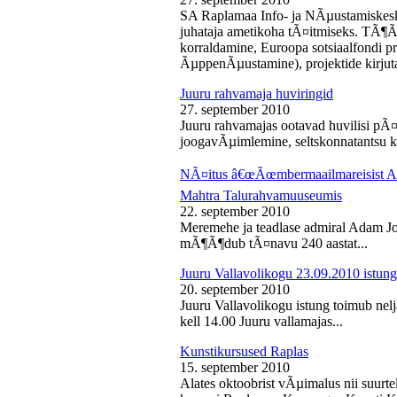
SA Raplamaa Info- ja NÃµustamiskesk
juhataja ametikoha tÃ¤itmiseks. TÃ¶Ã
korraldamine, Euroopa sotsiaalfondi p
ÃµppenÃµustamine), projektide kirjuta
Juuru rahvamaja huviringid
27. september 2010
Juuru rahvamajas ootavad huvilisi pÃ¤r
joogavÃµimlemine, seltskonnatantsu ku
NÃ¤itus â€œÃœmbermaailmareisist Ada
Mahtra Talurahvamuuseumis
22. september 2010
Meremehe ja teadlase admiral Adam J
mÃ¶Ã¶dub tÃ¤navu 240 aastat...
Juuru Vallavolikogu 23.09.2010 istung
20. september 2010
Juuru Vallavolikogu istung toimub nel
kell 14.00 Juuru vallamajas...
Kunstikursused Raplas
15. september 2010
Alates oktoobrist vÃµimalus nii suurte