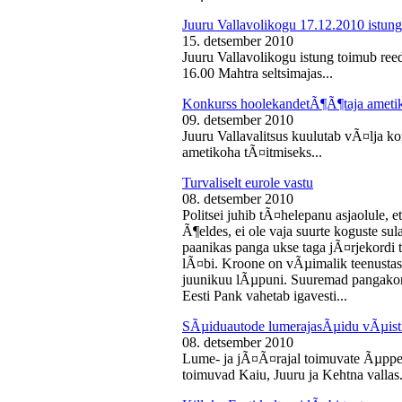
Juuru Vallavolikogu 17.12.2010 istung
15. detsember 2010
Juuru Vallavolikogu istung toimub reed
16.00 Mahtra seltsimajas...
Konkurss hoolekandetÃ¶Ã¶taja ameti
09. detsember 2010
Juuru Vallavalitsus kuulutab vÃ¤lja 
ametikoha tÃ¤itmiseks...
Turvaliselt eurole vastu
08. detsember 2010
Politsei juhib tÃ¤helepanu asjaolule, et
Ã¶eldes, ei ole vaja suurte koguste sul
paanikas panga ukse taga jÃ¤rjekord
lÃ¤bi. Kroone on vÃµimalik teenustas
juunikuu lÃµpuni. Suuremad pangakont
Eesti Pank vahetab igavesti...
SÃµiduautode lumerajasÃµidu vÃµist
08. detsember 2010
Lume- ja jÃ¤Ã¤rajal toimuvate Ãµppe
toimuvad Kaiu, Juuru ja Kehtna vallas.