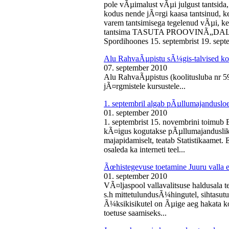
pole vÃµimalust vÃµi julgust tantsida,
kodus nende jÃ¤rgi kaasa tantsinud, kel
varem tantsimisega tegelenud vÃµi, k
tantsima TASUTA PROOVINÃ„DALA! 
Spordihoones 15. septembrist 19. septe
Alu RahvaÃµpistu sÃ¼gis-talvised ko
07. september 2010
Alu RahvaÃµpistus (koolitusluba nr 
jÃ¤rgmistele kursustele...
1. septembril algab pÃµllumajanduslo
01. september 2010
1. septembrist 15. novembrini toimub 
kÃ¤igus kogutakse pÃµllumajandusliku
majapidamiselt, teatab Statistikaamet
osaleda ka interneti teel...
Ãœhistegevuse toetamine Juuru valla e
01. september 2010
VÃ¤ljaspool vallavalitsuse haldusala te
s.h mittetulundusÃ¼hingutel, sihtasutus
Ã¼ksikisikutel on Ãµige aeg hakata ko
toetuse saamiseks...