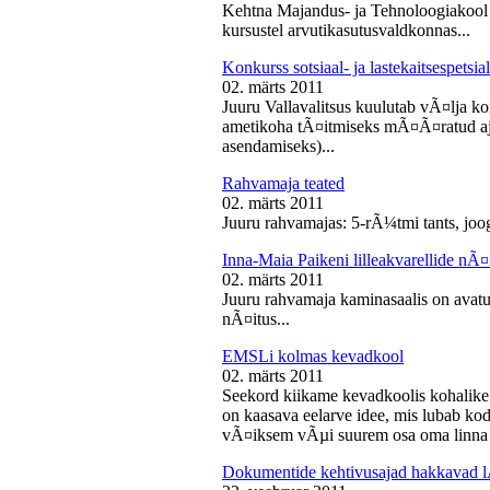
Kehtna Majandus- ja Tehnoloogiakool k
kursustel arvutikasutusvaldkonnas...
Konkurss sotsiaal- ja lastekaitsespetsia
02. märts 2011
Juuru Vallavalitsus kuulutab vÃ¤lja konk
ametikoha tÃ¤itmiseks mÃ¤Ã¤ratud aja
asendamiseks)...
Rahvamaja teated
02. märts 2011
Juuru rahvamajas: 5-rÃ¼tmi tants, joog
Inna-Maia Paikeni lilleakvarellide nÃ¤
02. märts 2011
Juuru rahvamaja kaminasaalis on avatud
nÃ¤itus...
EMSLi kolmas kevadkool
02. märts 2011
Seekord kiikame kevadkoolis kohalike
on kaasava eelarve idee, mis lubab koda
vÃ¤iksem vÃµi suurem osa oma linna v
Dokumentide kehtivusajad hakkavad