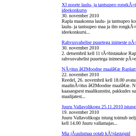
XI noorte laulu- ja tantsupeo rongkÃ
ideekonkurss
30. november 2010
Rapla maakonna laulu- ja tantsupeo ko
laulu- ja tantsupeo maa ja ilm rongk
ideekonkursi...
Rahvusvahelise puuetega inimeste pÃ
30. november 2010
2. detsembril kell 11 tÃ¤histatakse Ra
rahvusvahelist puuetega inimeste pÃ¤e
NÃ¤itus â€žMoodne maalâ€œ Raplama
22. november 2010
Reedel, 26. novembril kell 18.00 ava
maalinÃ¤itus â€žMoodne maalâ€œ. NÃ¤
kaasaegsest maalikunstist, pakkudes sub
maalijatest...
Juuru Vallavolikogu 25.11.2010 istung
19. november 2010
Juuru Vallavolikogu istung toimub nel
kell 14.00 Juuru vallamajas...
Mia jÃµulumaa ootab kÃ¼lastajaid