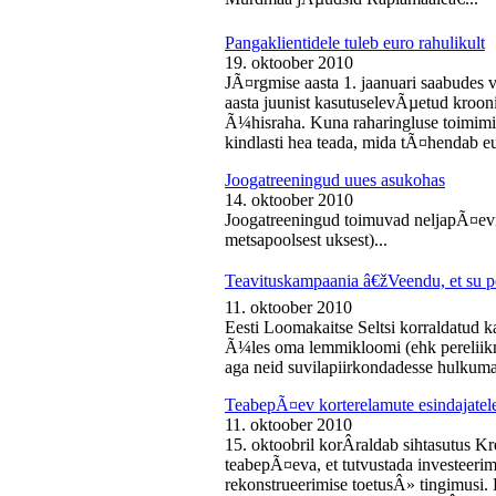
Pangaklientidele tuleb euro rahulikult
19. oktoober 2010
JÃ¤rgmise aasta 1. jaanuari saabudes 
aasta juunist kasutuselevÃµetud kroon
Ã¼hisraha. Kuna raharingluse toimimise
kindlasti hea teada, mida tÃ¤hendab e
Joogatreeningud uues asukohas
14. oktoober 2010
Joogatreeningud toimuvad neljapÃ¤evit
metsapoolsest uksest)...
Teavituskampaania â€žVeendu, et su pe
11. oktoober 2010
Eesti Loomakaitse Seltsi korraldatud
Ã¼les oma lemmikloomi (ehk pereliikm
aga neid suvilapiirkondadesse hulkuma
TeabepÃ¤ev korterelamute esindajatel
11. oktoober 2010
15. oktoobril korÂ­raldab sihtasutus K
teabepÃ¤eva, et tutvustada investeer
rekonstrueerimise toetusÂ» tingimusi