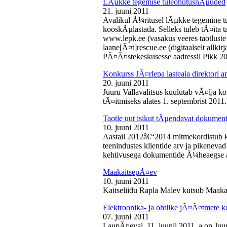
LÃµkke tegemise tuleohutusnÃµuded
21. juuni 2011
Avalikul Ã¼ritusel lÃµkke tegemine t
kooskÃµlastada. Selleks tuleb tÃ¤ita tao
www.lepk.ee (vasakus veeres taotluste a
laane[Ã¤t]rescue.ee (digitaalselt allk
PÃ¤Ã¤stekeskusesse aadressil Pikk 2
Konkurss JÃ¤rlepa lasteaia direktori a
20. juuni 2011
Juuru Vallavalitsus kuulutab vÃ¤lja ko
tÃ¤itmiseks alates 1. septembrist 2011.
Taotle uut isikut tÃµendavat dokumenti
10. juuni 2011
Aastail 2012â€“2014 mitmekordistub 
teenindustes klientide arv ja pikenevad
kehtivusega dokumentide Ã¼heaegse a
MaakaitsepÃ¤ev
10. juuni 2011
Kaitseliidu Rapla Malev kutsub Maakai
Elektroonika- ja ohtlike jÃ¤Ã¤tmete 
07. juuni 2011
LaupÃ¤eval, 11. juunil 2011. a on Juu