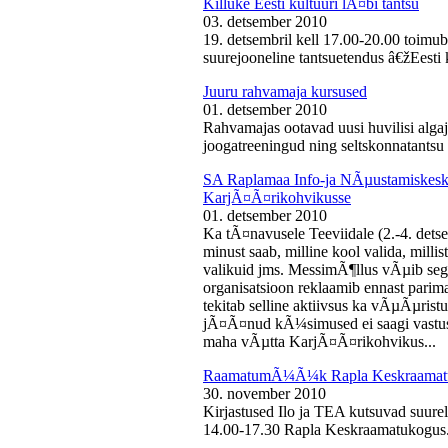
Killuke Eesti kultuuri lÃ¤bi tantsu
03. detsember 2010
19. detsembril kell 17.00-20.00 toimu
suurejooneline tantsuetendus â€žEesti 
Juuru rahvamaja kursused
01. detsember 2010
Rahvamajas ootavad uusi huvilisi algaj
joogatreeningud ning seltskonnatantsu 
SA Raplamaa Info-ja NÃµustamiskesku
KarjÃ¤Ã¤rikohvikusse
01. detsember 2010
Ka tÃ¤navusele Teeviidale (2.-4. det
minust saab, milline kool valida, milli
valikuid jms. MessimÃ¶llus vÃµib sega
organisatsioon reklaamib ennast parima
tekitab selline aktiivsus ka vÃµÃµris
jÃ¤Ã¤nud kÃ¼simused ei saagi vastust
maha vÃµtta KarjÃ¤Ã¤rikohvikus...
RaamatumÃ¼Ã¼k Rapla Keskraamat
30. november 2010
Kirjastused Ilo ja TEA kutsuvad suur
14.00-17.30 Rapla Keskraamatukogus.