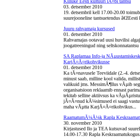
Killuke Eesti kultuuri lÃ¤bi tantsu
03. detsember 2010
19. detsembril kell 17.00-20.00 toimu
suurejooneline tantsuetendus â€žEesti 
Juuru rahvamaja kursused
01. detsember 2010
Rahvamajas ootavad uusi huvilisi algaj
joogatreeningud ning seltskonnatantsu 
SA Raplamaa Info-ja NÃµustamiskesku
KarjÃ¤Ã¤rikohvikusse
01. detsember 2010
Ka tÃ¤navusele Teeviidale (2.-4. det
minust saab, milline kool valida, milli
valikuid jms. MessimÃ¶llus vÃµib sega
organisatsioon reklaamib ennast parima
tekitab selline aktiivsus ka vÃµÃµris
jÃ¤Ã¤nud kÃ¼simused ei saagi vastust
maha vÃµtta KarjÃ¤Ã¤rikohvikus...
RaamatumÃ¼Ã¼k Rapla Keskraamat
30. november 2010
Kirjastused Ilo ja TEA kutsuvad suur
14.00-17.30 Rapla Keskraamatukogus.