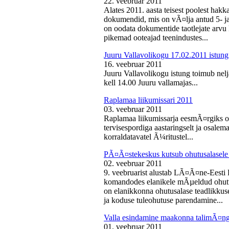
22. veebruar 2011
Alates 2011. aasta teisest poolest ha
dokumendid, mis on vÃ¤lja antud 5- ja 
on oodata dokumentide taotlejate arv
pikemad ooteajad teenindustes...
Juuru Vallavolikogu 17.02.2011 istung
16. veebruar 2011
Juuru Vallavolikogu istung toimub nelj
kell 14.00 Juuru vallamajas...
Raplamaa liikumissari 2011
03. veebruar 2011
Raplamaa liikumissarja eesmÃ¤rgiks on
tervisespordiga aastaringselt ja osale
korraldatavatel Ã¼ritustel...
PÃ¤Ã¤stekeskus kutsub ohutusalasele 
02. veebruar 2011
9. veebruarist alustab LÃ¤Ã¤ne-Eest
komandodes elanikele mÃµeldud ohutus
on elanikkonna ohutusalase teadlikkus
ja koduse tuleohutuse parendamine...
Valla esindamine maakonna talimÃ¤n
01. veebruar 2011