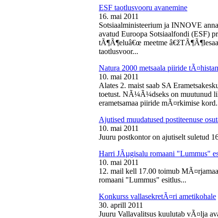
ESF taotlusvooru avanemine
16. mai 2011
Sotsiaalministeerium ja INNOVE annava
avatud Euroopa Sotsiaalfondi (ESF) pri
tÃ¶Ã¶eluâ€œ meetme â€žTÃ¶Ã¶lesaam
taotlusvoor...
Natura 2000 metsaala piiride tÃ¤hist
10. mai 2011
Alates 2. maist saab SA Erametsakesk
toetust. NÃ¼Ã¼dseks on muutunud liht
erametsamaa piiride mÃ¤rkimise kord.
Ajutised muudatused postiteenuse osut
10. mai 2011
Juuru postkontor on ajutiselt suletud 1
Harri JÃµgisalu romaani "Lummus" es
10. mai 2011
12. mail kell 17.00 toimub MÃ¤rjamaa 
romaani "Lummus" esitlus...
Konkurss vallasekretÃ¤ri ametikohale
30. aprill 2011
Juuru Vallavalitsus kuulutab vÃ¤lja av