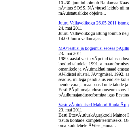
10.-30. juunini toimub Raplamaa Kaas
nÃ¤itus SOSS. NÃ¤itusel leidub nii ma
mÃµistatuslikke objekte...
Juuru Vallavolikogu 26.05.2011 istung
24. mai 2011
Juuru Vallavolikogu istung toimub nelj
14.00 Juuru vallamajas...
MÃ¤lestusi ja kogemusi seoses pÃµll
23. mai 2011
1989. aastal vastu vÃµetud taluseaduse
loodud taludele. 1991. a maareformise
omanikele ja vÃµimaldati maad erasta
Ã¼ldistel alustel. JÃ¤rgmisel, 1992. 
seadus, millega pandi alus endiste kolle
nende vara ja maa baasil uute talude 
Eesti PÃµllumajandusmuuseum soovib 
pÃµllumajandusreformiga igas Eestima
VastuvÃµtukatsed Mainori Rapla Ãµpp
23. mai 2011
Eesti EttevÃµtluskÃµrgkooli Mainor 
tasuta kohtade komplekteerimiseks. Ol
oma kodulehele Ã¼les panna...