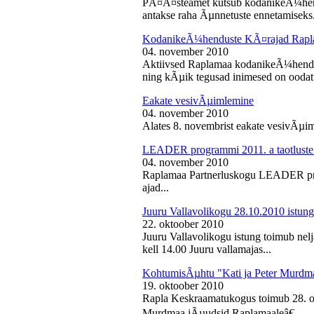
PÃ¤Ã¤steamet kutsub kodanikeÃ¼hendu
antakse raha Ãµnnetuste ennetamiseks.
KodanikeÃ¼henduste KÃ¤rajad Rapl
04. november 2010
Aktiivsed Raplamaa kodanikeÃ¼hendust
ning kÃµik tegusad inimesed on ooda
Eakate vesivÃµimlemine
04. november 2010
Alates 8. novembrist eakate vesivÃµiml
LEADER programmi 2011. a taotluste
04. november 2010
Raplamaa Partnerluskogu LEADER pro
ajad...
Juuru Vallavolikogu 28.10.2010 istung
22. oktoober 2010
Juuru Vallavolikogu istung toimub nel
kell 14.00 Juuru vallamajas...
KohtumisÃµhtu "Kati ja Peter Murdm
19. oktoober 2010
Rapla Keskraamatukogus toimub 28. o
Murdmaa jÃµudsid Raplamaaleâ€...