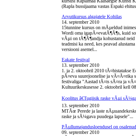
kursusi Raplamaa Kaasaegse Kunsti Ke
(Rapla bussijaama vastas Espaki ehitusp
Arvutikursus algajatele Kohilas
14. september 2010
15tunnine kursus on mÃµeldud inime
Wordi oma igapÃ¤evatÃ¶Ã¶s, kuid soo
vÃµi on tÃ¶Ã¶andja kohustanud neid s
teadmisi ka need, kes peavad alustam
versiooni asemel...
Eakate festival
13. september 2010
1. ja 2. oktoobril 2010 tÃ¤histatakse E
pÃ¤eva suurejoonelise ja vÃ¤Ã¤rika
festivaliga "Aastad tÃ¤is sÃ¤ra ja vÃ
Kultuurikeskusesse 2. oktoobril kell 08
Koolitus â€Tugiisik raske vÃµi sÃ¼ga
13. september 2010
MTÃœ Perede ja laste nÃµuandekeskus
raske ja sÃ¼gava puudega lapsele"...
PÃµllumajandusloendusel on osalenud
09. september 2010