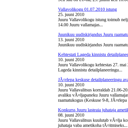
Vallavolikogu 01.07.2010 istung
25. juuni 2010
Juuru Vallavolikogu istung toimub nelj
14.00 Juuru vallamajas...
Juunikuu uudiskirjandus Juuru raamat
13. juuni 2010
Juunikuu uudiskirjandus Juuru raamatu
Kehtestati Lageda kinnistu detailplane
10. juuni 2010
Juuru Vallavolikogu kehtestas 27. ma
Lageda kinnistu detailplaneeringu...
JÃ¤rlepa keskuse detailplaneeringu av
10. juuni 2010
Juuru Vallavalitsus korraldab 21.06-2
avaliku vÃ¤ljapaneku Juuru vallamajas 
raamatukogus (Keskuse 9-8, JÃ¤rlepa 
Konkurss Juuru lasteaia juhataja ameti
08. juuni 2010
Juuru Vallavalitsus kuulutab vÃ¤lja ko
juhataja vaba ametikoha tÃ¤itmiseks...