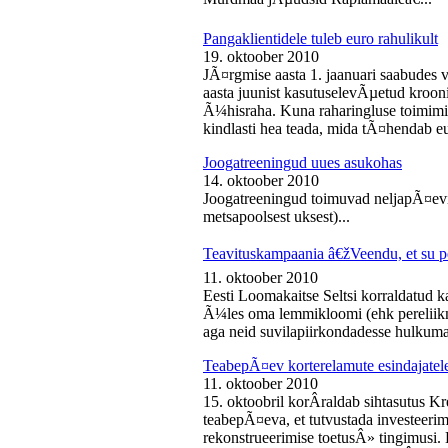
Pangaklientidele tuleb euro rahulikult
19. oktoober 2010
JÃ¤rgmise aasta 1. jaanuari saabudes 
aasta juunist kasutuselevÃµetud kroon
Ã¼hisraha. Kuna raharingluse toimimise
kindlasti hea teada, mida tÃ¤hendab e
Joogatreeningud uues asukohas
14. oktoober 2010
Joogatreeningud toimuvad neljapÃ¤evit
metsapoolsest uksest)...
Teavituskampaania â€žVeendu, et su pe
11. oktoober 2010
Eesti Loomakaitse Seltsi korraldatud
Ã¼les oma lemmikloomi (ehk pereliikm
aga neid suvilapiirkondadesse hulkuma
TeabepÃ¤ev korterelamute esindajatel
11. oktoober 2010
15. oktoobril korÂ­raldab sihtasutus K
teabepÃ¤eva, et tutvustada investeer
rekonstrueerimise toetusÂ» tingimusi