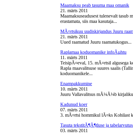
Maamaksu peab tasuma maa omanik
21. märts 2011
Maamaksuseadusest tulenevalt tasub 
erastamata, siis maa kasutaja...
MÃ¤rtsikuu uudiskirjandus Juuru raa
21. märts 2011
Uued raamatud Juuru raamatukogus...
Raplamaa koduomanike infoÃµhtu
11. märts 2011
TeisipÃ¤eval, 15. mÃ¤rtsil algusega k
Rapla maavalitsuse suures saalis (Tal
koduomanikele...
Enampakkumine
10. märts 2011
Juuru Vallavalitsus mÃ¼Ã¼b kirjaliku
Kadunud koer
07. märts 2011
3. mÃ¤rtsi hommikul lÃ¤ks Kohilast k
Tasuta tekstitÃ¶Ã¶tluse ja tabelarvu
03. märts 2011