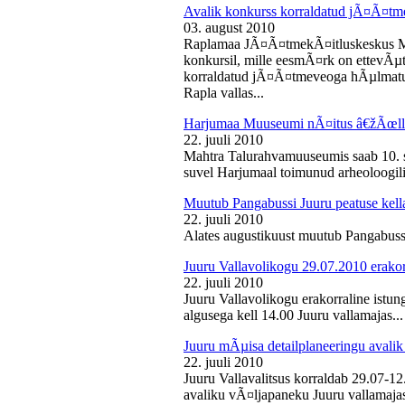
Avalik konkurss korraldatud jÃ¤Ã¤tm
03. august 2010
Raplamaa JÃ¤Ã¤tmekÃ¤itluskeskus M
konkursil, mille eesmÃ¤rk on ettevÃµ
korraldatud jÃ¤Ã¤tmeveoga hÃµlmatu
Rapla vallas...
Harjumaa Muuseumi nÃ¤itus â€žÃœll
22. juuli 2010
Mahtra Talurahvamuuseumis saab 10. s
suvel Harjumaal toimunud arheoloogilis
Muutub Pangabussi Juuru peatuse kell
22. juuli 2010
Alates augustikuust muutub Pangabussi
Juuru Vallavolikogu 29.07.2010 erakor
22. juuli 2010
Juuru Vallavolikogu erakorraline istun
algusega kell 14.00 Juuru vallamajas...
Juuru mÃµisa detailplaneeringu avali
22. juuli 2010
Juuru Vallavalitsus korraldab 29.07-1
avaliku vÃ¤ljapaneku Juuru vallamajas