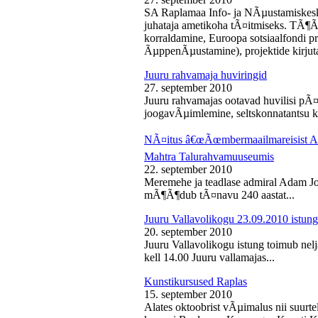
SA Raplamaa Info- ja NÃµustamiskesk
juhataja ametikoha tÃ¤itmiseks. TÃ¶Ã
korraldamine, Euroopa sotsiaalfondi p
ÃµppenÃµustamine), projektide kirjuta
Juuru rahvamaja huviringid
27. september 2010
Juuru rahvamajas ootavad huvilisi pÃ¤r
joogavÃµimlemine, seltskonnatantsu ku
NÃ¤itus â€œÃœmbermaailmareisist Ada
Mahtra Talurahvamuuseumis
22. september 2010
Meremehe ja teadlase admiral Adam J
mÃ¶Ã¶dub tÃ¤navu 240 aastat...
Juuru Vallavolikogu 23.09.2010 istung
20. september 2010
Juuru Vallavolikogu istung toimub nel
kell 14.00 Juuru vallamajas...
Kunstikursused Raplas
15. september 2010
Alates oktoobrist vÃµimalus nii suurte