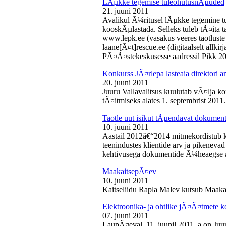
LÃµkke tegemise tuleohutusnÃµuded
21. juuni 2011
Avalikul Ã¼ritusel lÃµkke tegemine t
kooskÃµlastada. Selleks tuleb tÃ¤ita tao
www.lepk.ee (vasakus veeres taotluste a
laane[Ã¤t]rescue.ee (digitaalselt allk
PÃ¤Ã¤stekeskusesse aadressil Pikk 2
Konkurss JÃ¤rlepa lasteaia direktori a
20. juuni 2011
Juuru Vallavalitsus kuulutab vÃ¤lja ko
tÃ¤itmiseks alates 1. septembrist 2011.
Taotle uut isikut tÃµendavat dokumenti
10. juuni 2011
Aastail 2012â€“2014 mitmekordistub 
teenindustes klientide arv ja pikenevad
kehtivusega dokumentide Ã¼heaegse a
MaakaitsepÃ¤ev
10. juuni 2011
Kaitseliidu Rapla Malev kutsub Maakai
Elektroonika- ja ohtlike jÃ¤Ã¤tmete 
07. juuni 2011
LaupÃ¤eval, 11. juunil 2011. a on Juu