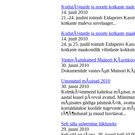
KodutÃ¼tarde ja noorte kotkaste male
14. juuli 2010
21.-24. juulini toimub Eidaperes Kas
kotkaste maleva suvelaager...
KodutÃ¼tarde ja noorte kotkaste maako
14. juuli 2010
24. ja 25. juulil toimub Eidaperes Ka
kotkaste maakondlik vilistlaste kokkutu
VastuvÃµtukatsed Mainori KÃµrgkool
30. juuni 2010
Dokumentide vastuvÃµtt Mainori KÃµ
Unustatud mÃµisad 2010
30. juuni 2010
KolmkÃ¼mmend kaheksa mÃµisat, mille
aastal kuuel pÃ¤eval avatud. Miinimu
mÃµisates giidiga jalutuskÃ¤ik, avatu
korraldatakse koolide tugevuste ja mÃ
tÃ¶Ã¶tubasid ja muud huvitavat...
Seli silla sulgemine liikluseks
29. juuni 2010
Seli sild on tÃ¤na, 29. juunil kell 10.0