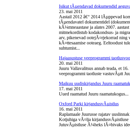
Isikut tÃµendavad dokumendid aeguv
23. mai 2011
Aastail 2012 â€“ 2014 lÃµppevad korra
tÃµendavatel dokumentidel (dokument),
kÃ¼mneaastase ja alates 2007. aastast 
mitmekordistub kodakondsus- ja migra
arv, pikenevad ootejÃ¤rjekorrad ning
kÃ¤ttesaamise ooteaeg. Eeltoodust tul
suhtumist...
Hajaasustuse veeprogrammi taotlusvoo
20. mai 2011
Juuru Vallavalitsus annab teada, et 16.
veeprogrammi taotluste vastuvÃµtt Juur
Maikuu uudiskirjandus Juuru raamatu
17. mai 2011
Uued raamatud Juuru raamatukogus...
Oxford Parki kirjandusvÃµistlus
16. mai 2011
Raplamaale Juurusse rajatav uuslinnak
Kotjuhiga vÃ¤lja kirjandusvÃµistluse 
JutuvÃµistluse Ã¼heks lÃ¤bivaks idee