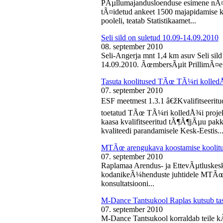
PÃµllumajandusloenduse esimene nÃ¤d
tÃ¤idetud ankeet 1500 majapidamise k
pooleli, teatab Statistikaamet...
Seli sild on suletud 10.09-14.09.2010
08. september 2010
Seli-Angerja mnt 1,4 km asuv Seli sil
14.09.2010. ÃœmbersÃµit PrillimÃ¤e 
Tasuta koolitused TÃœ TÃ¼ri kolled
07. september 2010
ESF meetmest 1.3.1 â€žKvalifitseeri
toetatud TÃœ TÃ¼ri kolledÅ¾i projek
kaasa kvalifitseeritud tÃ¶Ã¶jÃµu pak
kvaliteedi parandamisele Kesk-Eestis..
MTÃœ arengukava koostamise koolit
07. september 2010
Raplamaa Arendus- ja EttevÃµtluskes
kodanikeÃ¼henduste juhtidele MTÃœ a
konsultatsiooni...
M-Dance Tantsukool Raplas kutsub ta
07. september 2010
M-Dance Tantsukool korraldab teile kÃµ