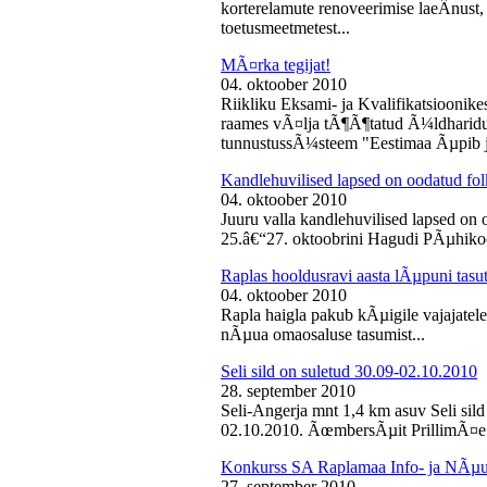
korterelamute renoveerimise laeÂ­nust,
toetusmeetmetest...
MÃ¤rka tegijat!
04. oktoober 2010
Riikliku Eksami- ja Kvalifikatsiooni
raames vÃ¤lja tÃ¶Ã¶tatud Ã¼ldharidus
tunnustussÃ¼steem "Eestimaa Ãµpib j
Kandlehuvilised lapsed on oodatud fo
04. oktoober 2010
Juuru valla kandlehuvilised lapsed on
25.â€“27. oktoobrini Hagudi PÃµhikool
Raplas hooldusravi aasta lÃµpuni tasu
04. oktoober 2010
Rapla haigla pakub kÃµigile vajajatel
nÃµua omaosaluse tasumist...
Seli sild on suletud 30.09-02.10.2010
28. september 2010
Seli-Angerja mnt 1,4 km asuv Seli sil
02.10.2010. ÃœmbersÃµit PrillimÃ¤e 
Konkurss SA Raplamaa Info- ja NÃµus
27. september 2010