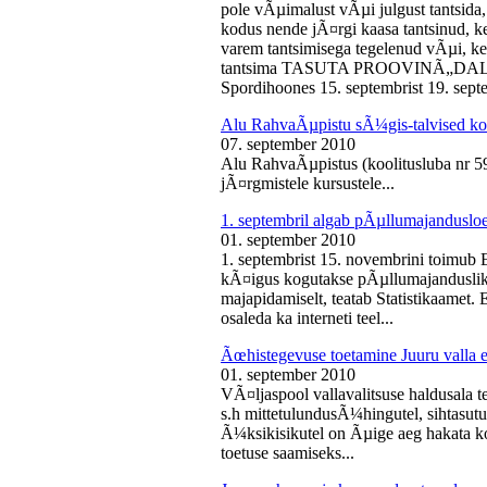
pole vÃµimalust vÃµi julgust tantsida,
kodus nende jÃ¤rgi kaasa tantsinud, kel
varem tantsimisega tegelenud vÃµi, k
tantsima TASUTA PROOVINÃ„DALA! 
Spordihoones 15. septembrist 19. septe
Alu RahvaÃµpistu sÃ¼gis-talvised ko
07. september 2010
Alu RahvaÃµpistus (koolitusluba nr 
jÃ¤rgmistele kursustele...
1. septembril algab pÃµllumajanduslo
01. september 2010
1. septembrist 15. novembrini toimub 
kÃ¤igus kogutakse pÃµllumajandusliku
majapidamiselt, teatab Statistikaamet
osaleda ka interneti teel...
Ãœhistegevuse toetamine Juuru valla e
01. september 2010
VÃ¤ljaspool vallavalitsuse haldusala te
s.h mittetulundusÃ¼hingutel, sihtasutus
Ã¼ksikisikutel on Ãµige aeg hakata ko
toetuse saamiseks...