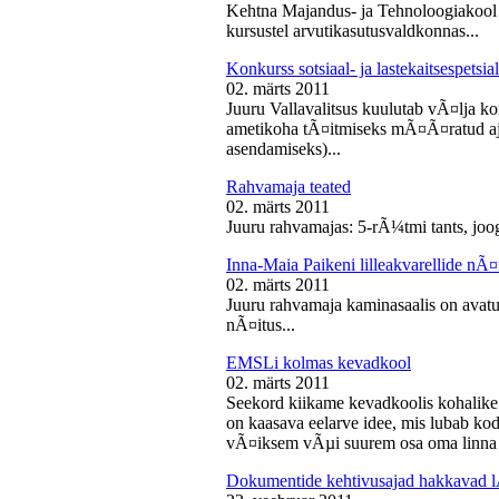
Kehtna Majandus- ja Tehnoloogiakool k
kursustel arvutikasutusvaldkonnas...
Konkurss sotsiaal- ja lastekaitsespetsia
02. märts 2011
Juuru Vallavalitsus kuulutab vÃ¤lja konk
ametikoha tÃ¤itmiseks mÃ¤Ã¤ratud aja
asendamiseks)...
Rahvamaja teated
02. märts 2011
Juuru rahvamajas: 5-rÃ¼tmi tants, joog
Inna-Maia Paikeni lilleakvarellide nÃ¤
02. märts 2011
Juuru rahvamaja kaminasaalis on avatud
nÃ¤itus...
EMSLi kolmas kevadkool
02. märts 2011
Seekord kiikame kevadkoolis kohalike
on kaasava eelarve idee, mis lubab koda
vÃ¤iksem vÃµi suurem osa oma linna v
Dokumentide kehtivusajad hakkavad