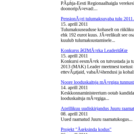
PÃµhja-Eesti Regionaalhaigla vereke
doonoripÃ¤evad:...
PensionÃ¤ri tulumaksuvaba tulu 2011. 
15. aprill 2011
Tulumaksuseaduse kohaselt on riikliku
ehk 192 eurot kuus. JÃ¤relikult see os
kuulub tulumaksustamisele...
Konkurss â€žMÃ¤rka Leaderitâ€œ
15. aprill 2011
Konkursi eesmÃ¤rk on tutvustada ja t
2013 (MAK) Leader meetmest toetust s
ettevÃµtjaid, vabaÃ¼hendusi ja kohali
Noore looduskaitsja mÃ¤rgiga tunnus
14. aprill 2011
Keskkonnaministeerium ootab kandidaa
looduskaitsja mÃ¤rgiga...
Aprillikuu uudiskirjandus Juuru raam
08. aprill 2011
Uued raamatud Juuru raamatukogus...
Projekt "Ãœksinda kodus"