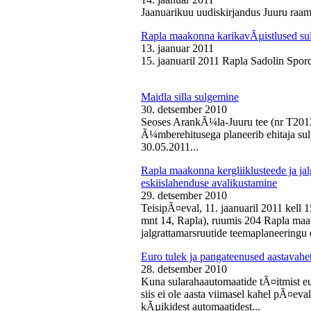
Jaanuarikuu uudiskirjandus Juuru raam
Rapla maakonna karikavÃµistlused sul
13. jaanuar 2011
15. jaanuaril 2011 Rapla Sadolin Spord
Maidla silla sulgemine
30. detsember 2010
Seoses ArankÃ¼la-Juuru tee (nr T2012
Ã¼mberehitusega planeerib ehitaja sul
30.05.2011...
Rapla maakonna kergliiklusteede ja ja
eskiislahenduse avalikustamine
29. detsember 2010
TeisipÃ¤eval, 11. jaanuaril 2011 kell 
mnt 14, Rapla), ruumis 204 Rapla maak
jalgrattamarsruutide teemaplaneeringu e
Euro tulek ja pangateenused aastavahe
28. detsember 2010
Kuna sularahaautomaatide tÃ¤itmist eu
siis ei ole aasta viimasel kahel pÃ¤ev
kÃµikidest automaatidest...