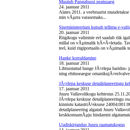
Muutub Pangabussi peatusaeg
24. jaanuar 2011
Alates 2011. a veebruarist muudetakse
min vÃµrra varasemaks...
Siseministeerium kutsub tellima e-valij
20. jaanuar 2011
Riigikogu valimiste eel saadab riik iga
millal on vÃµimalik hÃ¤Ã¤letada. Tava
teel, kuid riigiportaalis on vÃµimalik te
Hanke korraldamine
18. jaanuar 2011
Lihtsustatud hange JÃ¤rlepa haridus- j
ning ehituseaegse omanikujÃ¤relvalve t
JÃ¤rlepa keskuse detailplaneeringu ke
17. jaanuar 2011
Juuru Vallavolikogu kehtestas 25.11.
JÃ¤rlepa keskuse detailplaneeringu os
kinnistu katastriÃ¼ksuse 24004:001:
detailplaneering algatati Juuru Vallav
keskkonnamÃµju hindamist algatamata
Uudiskirjandus Juuru raamatukogus
14. jaanuar 2011