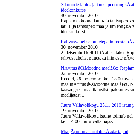
XI noorte laulu- ja tantsupeo rongkÃ
ideekonkurss
30. november 2010
Rapla maakonna laulu- ja tantsupeo ko
laulu- ja tantsupeo maa ja ilm rongk
ideekonkursi...
Rahvusvahelise puuetega inimeste pÃ
30. november 2010
2. detsembril kell 11 tÃ¤histatakse Ra
rahvusvahelist puuetega inimeste pÃ¤e
NÃ¤itus â€žMoodne maalâ€œ Raplama
22. november 2010
Reedel, 26. novembril kell 18.00 ava
maalinÃ¤itus â€žMoodne maalâ€œ. NÃ¤
kaasaegsest maalikunstist, pakkudes sub
maalijatest...
Juuru Vallavolikogu 25.11.2010 istung
19. november 2010
Juuru Vallavolikogu istung toimub nel
kell 14.00 Juuru vallamajas...
Mia jÃµulumaa ootab kÃ¼lastajaid