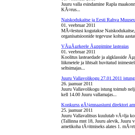
Juuru valla esindamine Rapla maakon
KÃ¤rus...
Naiskodukaitse ja Eesti Rahva Muus
01. veebruar 2011
MÃ¤lestusi kogutakse Naiskodukaitse
organisatsioonide tegevuse kohta aasta
VÃµÃµrkeele Ãµppimine lasteaias
01. veebruar 2011
Koolitus lasteaedade ja algklasside Ãµp
liikmetele ja lihtsalt huvitatud inimest
seltsimajas...
Juuru Vallavolikogu 27.01.2011 istung
26. jaanuar 2011
Juuru Vallavolikogu istung toimub nelj
kell 14.00 Juuru vallamajas...
Konkurss gÃ¼mnaasiumi direktori am
25. jaanuar 2011
Juuru Vallavalitsus kuulutab vÃ¤lja 
(Tallinna mnt 18, Juuru alevik, Juu
ametikoha tÃ¤itmiseks alates 1. mÃ¤rts