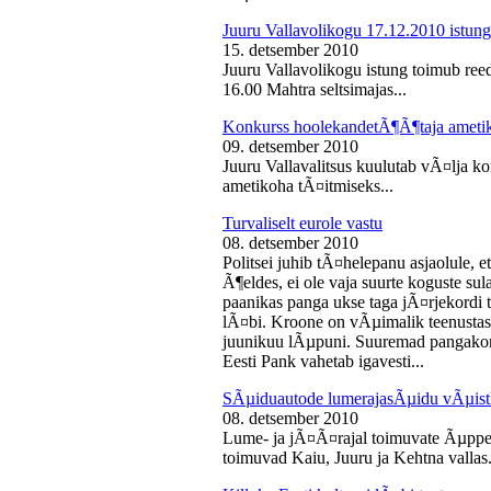
Juuru Vallavolikogu 17.12.2010 istung
15. detsember 2010
Juuru Vallavolikogu istung toimub reed
16.00 Mahtra seltsimajas...
Konkurss hoolekandetÃ¶Ã¶taja ameti
09. detsember 2010
Juuru Vallavalitsus kuulutab vÃ¤lja 
ametikoha tÃ¤itmiseks...
Turvaliselt eurole vastu
08. detsember 2010
Politsei juhib tÃ¤helepanu asjaolule, et
Ã¶eldes, ei ole vaja suurte koguste sul
paanikas panga ukse taga jÃ¤rjekord
lÃ¤bi. Kroone on vÃµimalik teenustas
juunikuu lÃµpuni. Suuremad pangakont
Eesti Pank vahetab igavesti...
SÃµiduautode lumerajasÃµidu vÃµist
08. detsember 2010
Lume- ja jÃ¤Ã¤rajal toimuvate Ãµppe
toimuvad Kaiu, Juuru ja Kehtna vallas.