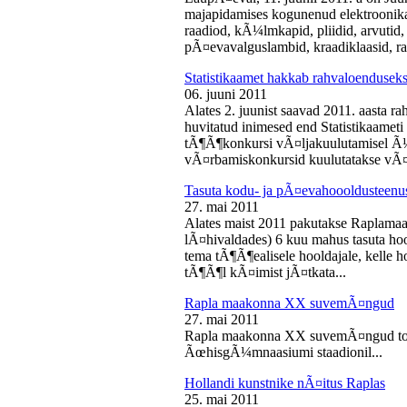
majapidamises kogunenud elektroonika-
raadiod, kÃ¼lmkapid, pliidid, arvutid,
pÃ¤evavalguslambid, kraadiklaasid, ra
Statistikaamet hakkab rahvaloendusek
06. juuni 2011
Alates 2. juunist saavad 2011. aasta r
huvitatud inimesed end Statistikaameti 
tÃ¶Ã¶konkursi vÃ¤ljakuulutamisel Ã
vÃ¤rbamiskonkursid kuulutatakse vÃ¤l
Tasuta kodu- ja pÃ¤evahoooldusteenus
27. mai 2011
Alates maist 2011 pakutakse Raplamaa
lÃ¤hivaldades) 6 kuu mahus tasuta hoo
tema tÃ¶Ã¶ealisele hooldajale, kelle 
tÃ¶Ã¶l kÃ¤imist jÃ¤tkata...
Rapla maakonna XX suvemÃ¤ngud
27. mai 2011
Rapla maakonna XX suvemÃ¤ngud toi
ÃœhisgÃ¼mnaasiumi staadionil...
Hollandi kunstnike nÃ¤itus Raplas
25. mai 2011