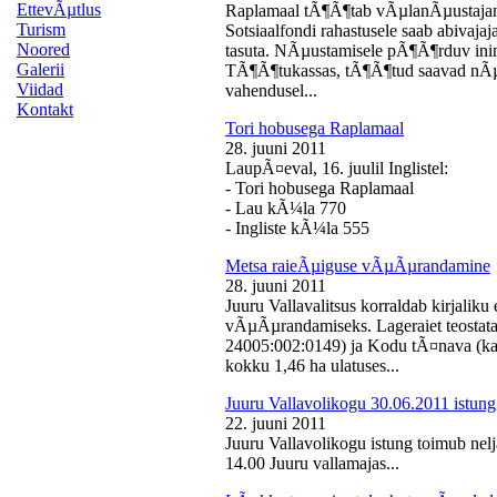
EttevÃµtlus
Raplamaal tÃ¶Ã¶tab vÃµlanÃµustajan
Turism
Sotsiaalfondi rahastusele saab abivaj
Noored
tasuta. NÃµustamisele pÃ¶Ã¶rduv inime
Galerii
TÃ¶Ã¶tukassas, tÃ¶Ã¶tud saavad nÃµ
Viidad
vahendusel...
Kontakt
Tori hobusega Raplamaal
28. juuni 2011
LaupÃ¤eval, 16. juulil Inglistel:
- Tori hobusega Raplamaal
- Lau kÃ¼la 770
- Ingliste kÃ¼la 555
Metsa raieÃµiguse vÃµÃµrandamine
28. juuni 2011
Juuru Vallavalitsus korraldab kirjali
vÃµÃµrandamiseks. Lageraiet teostata
24005:002:0149) ja Kodu tÃ¤nava (k
kokku 1,46 ha ulatuses...
Juuru Vallavolikogu 30.06.2011 istung
22. juuni 2011
Juuru Vallavolikogu istung toimub nelj
14.00 Juuru vallamajas...