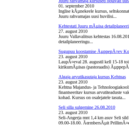
Juuru rahvamaja kursused ootavad uusi
01. september 2010
Inglise kÃµnekeele kursus, seltskonn
Juuru rahvamajas uusi huvilisi...
Kehtestati Juuru mÃµisa detailplaneer
27. august 2010
Juuru Vallavalitsus kehtestas 16.08.2
detailplaneeringu...
Sugupuu koostamise ÃµppepÃ¤ev Ko
23. august 2010
LaupÃ¤eval 28. augustil kell 15-18 
kirikumÃµisas (pastoraadis) ÃµppepÃ
Algaja arvutikasutaja kursus Kehtnas
23. august 2010
Kehtna Majandus- ja Tehnoloogiakooli
finantseeritav kursus arvutiteaduste 
kohad. Kursus on osalejatele tasuta...
Seli silla sulgemine 26.08.2010
23. august 2010
Seli-Angerja mnt 1,4 km asuv Seli sild
09.00-18.00. ÃœmbersÃµit PrillimÃ¤e