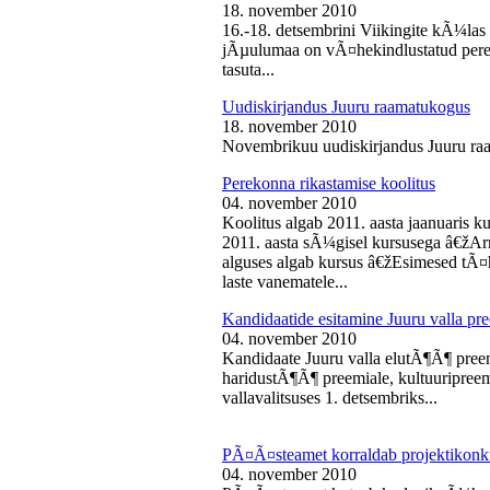
18. november 2010
16.-18. detsembrini Viikingite kÃ¼la
jÃµulumaa on vÃ¤hekindlustatud perede
tasuta...
Uudiskirjandus Juuru raamatukogus
18. november 2010
Novembrikuu uudiskirjandus Juuru ra
Perekonna rikastamise koolitus
04. november 2010
Koolitus algab 2011. aasta jaanuaris
2011. aasta sÃ¼gisel kursusega â€žAr
alguses algab kursus â€žEsimesed tÃ¤
laste vanematele...
Kandidaatide esitamine Juuru valla 
04. november 2010
Kandidaate Juuru valla elutÃ¶Ã¶ preem
haridustÃ¶Ã¶ preemiale, kultuuripreem
vallavalitsuses 1. detsembriks...
PÃ¤Ã¤steamet korraldab projektikonk
04. november 2010