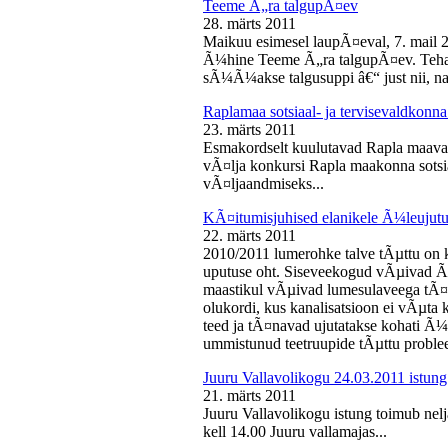
Teeme Ã„ra talgupÃ¤ev
28. märts 2011
Maikuu esimesel laupÃ¤eval, 7. mail 
Ã¼hine Teeme Ã„ra talgupÃ¤ev. Teha
sÃ¼Ã¼akse talgusuppi â€“ just nii, na
Raplamaa sotsiaal- ja tervisevaldkonn
23. märts 2011
Esmakordselt kuulutavad Rapla maav
vÃ¤lja konkursi Rapla maakonna sotsia
vÃ¤ljaandmiseks...
KÃ¤itumisjuhised elanikele Ã¼leujutu
22. märts 2011
2010/2011 lumerohke talve tÃµttu on k
uputuse oht. Siseveekogud vÃµivad Ã
maastikul vÃµivad lumesulaveega tÃ¤i
olukordi, kus kanalisatsioon ei vÃµta 
teed ja tÃ¤navad ujutatakse kohati Ã¼
ummistunud teetruupide tÃµttu proble
Juuru Vallavolikogu 24.03.2011 istung
21. märts 2011
Juuru Vallavolikogu istung toimub nel
kell 14.00 Juuru vallamajas...