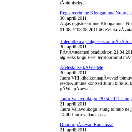
tÃ¤itmiseks...
Registreerimine Kloogaranna Noortela
30. aprill 2011
Algas registreerimine Kloogaranna Noo
01.08â€“08.08.2011 â€œVinta-vÃ¤ntaâ€
Tuleohtliku aja alguseks on mÃ¤Ã¤ra
30. aprill 2011
PÃ¤Ã¤steameti peadirektori 21.04.2011
alguseks kogu Eesti territooriumil mÃ¤
Ãœleskutse kÃ¼ladele
30. aprill 2011
Juuru VIII kihelkonnapÃ¤evad toimuvad
reedeÃµhtune kontsert Juuru kirikus
pÃ¼hapÃ¤eval...
Juuru Vallavolikogu 28.04.2011 istung
21. aprill 2011
Juuru Vallavolikogu istung toimub nelja
14.00 Juuru vallamajas...
DoonoripÃ¤evad Raplamaal
21. aprill 2011