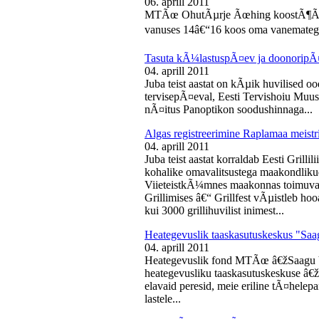
06. aprill 2011
MTÃœ OhutÃµrje Ãœhing koostÃ¶Ã¶s
vanuses 14â€“16 koos oma vanematega
Tasuta kÃ¼lastuspÃ¤ev ja doonoripÃ
04. aprill 2011
Juba teist aastat on kÃµik huvilised oo
tervisepÃ¤eval, Eesti Tervishoiu Muu
nÃ¤itus Panoptikon soodushinnaga...
Algas registreerimine Raplamaa meistri
04. aprill 2011
Juba teist aastat korraldab Eesti Gril
kohalike omavalitsustega maakondliku
ViieteistkÃ¼mnes maakonnas toimuval 
Grillimises â€“ Grillfest vÃµistleb h
kui 3000 grillihuvilist inimest...
Heategevuslik taaskasutuskeskus "Saa
04. aprill 2011
Heategevuslik fond MTÃœ â€žSaagu 
heategevusliku taaskasutuskeskuse â
elavaid peresid, meie eriline tÃ¤helep
lastele...