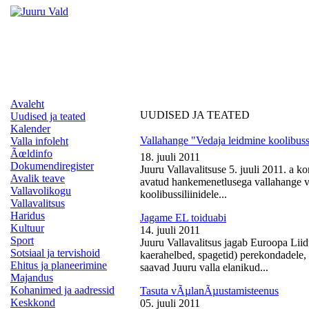
Avaleht
UUDISED JA TEATED
Uudised ja teated
Kalender
Vallahange "Vedaja leidmine koolibussi
Valla infoleht
Ãœldinfo
18. juuli 2011
Dokumendiregister
Juuru Vallavalitsuse 5. juuli 2011. a k
Avalik teave
avatud hankemenetlusega vallahange ve
Vallavolikogu
koolibussiliinidele...
Vallavalitsus
Haridus
Jagame EL toiduabi
Kultuur
14. juuli 2011
Sport
Juuru Vallavalitsus jagab Euroopa Liid
Sotsiaal ja tervishoid
kaerahelbed, spagetid) perekondadele, 
Ehitus ja planeerimine
saavad Juuru valla elanikud...
Majandus
Kohanimed ja aadressid
Tasuta vÃµlanÃµustamisteenus
Keskkond
05. juuli 2011