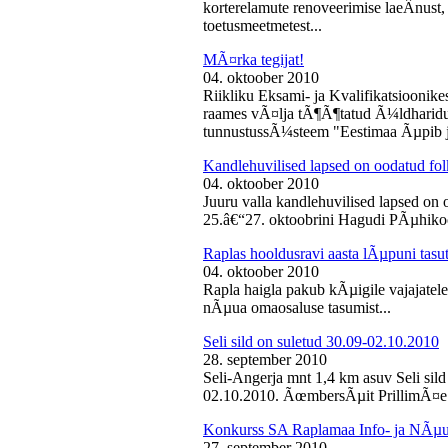
korterelamute renoveerimise laeÂ­nust,
toetusmeetmetest...
MÃ¤rka tegijat!
04. oktoober 2010
Riikliku Eksami- ja Kvalifikatsiooni
raames vÃ¤lja tÃ¶Ã¶tatud Ã¼ldharidus
tunnustussÃ¼steem "Eestimaa Ãµpib j
Kandlehuvilised lapsed on oodatud fo
04. oktoober 2010
Juuru valla kandlehuvilised lapsed on
25.â€“27. oktoobrini Hagudi PÃµhikool
Raplas hooldusravi aasta lÃµpuni tasu
04. oktoober 2010
Rapla haigla pakub kÃµigile vajajatel
nÃµua omaosaluse tasumist...
Seli sild on suletud 30.09-02.10.2010
28. september 2010
Seli-Angerja mnt 1,4 km asuv Seli sil
02.10.2010. ÃœmbersÃµit PrillimÃ¤e 
Konkurss SA Raplamaa Info- ja NÃµus
27. september 2010