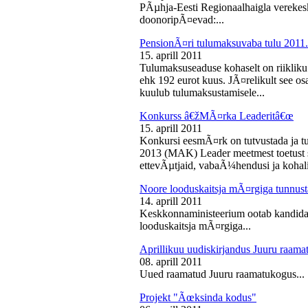
PÃµhja-Eesti Regionaalhaigla vereke
doonoripÃ¤evad:...
PensionÃ¤ri tulumaksuvaba tulu 2011. 
15. aprill 2011
Tulumaksuseaduse kohaselt on riikliku
ehk 192 eurot kuus. JÃ¤relikult see os
kuulub tulumaksustamisele...
Konkurss â€žMÃ¤rka Leaderitâ€œ
15. aprill 2011
Konkursi eesmÃ¤rk on tutvustada ja t
2013 (MAK) Leader meetmest toetust s
ettevÃµtjaid, vabaÃ¼hendusi ja kohali
Noore looduskaitsja mÃ¤rgiga tunnus
14. aprill 2011
Keskkonnaministeerium ootab kandidaa
looduskaitsja mÃ¤rgiga...
Aprillikuu uudiskirjandus Juuru raam
08. aprill 2011
Uued raamatud Juuru raamatukogus...
Projekt "Ãœksinda kodus"