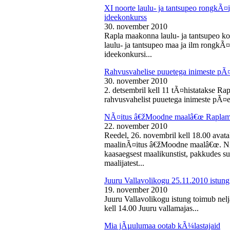
XI noorte laulu- ja tantsupeo rongkÃ
ideekonkurss
30. november 2010
Rapla maakonna laulu- ja tantsupeo ko
laulu- ja tantsupeo maa ja ilm rongk
ideekonkursi...
Rahvusvahelise puuetega inimeste pÃ
30. november 2010
2. detsembril kell 11 tÃ¤histatakse Ra
rahvusvahelist puuetega inimeste pÃ¤e
NÃ¤itus â€žMoodne maalâ€œ Raplama
22. november 2010
Reedel, 26. novembril kell 18.00 ava
maalinÃ¤itus â€žMoodne maalâ€œ. NÃ¤
kaasaegsest maalikunstist, pakkudes sub
maalijatest...
Juuru Vallavolikogu 25.11.2010 istung
19. november 2010
Juuru Vallavolikogu istung toimub nel
kell 14.00 Juuru vallamajas...
Mia jÃµulumaa ootab kÃ¼lastajaid