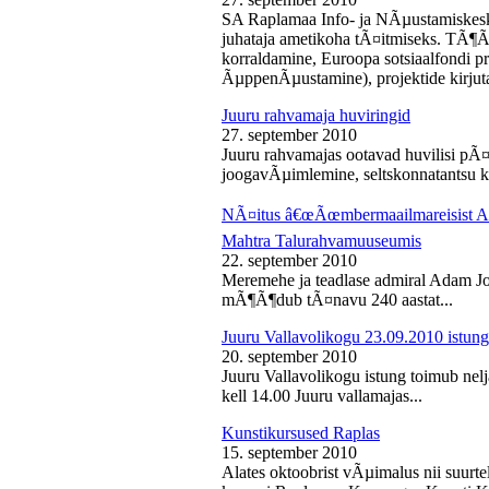
SA Raplamaa Info- ja NÃµustamiskesk
juhataja ametikoha tÃ¤itmiseks. TÃ¶Ã
korraldamine, Euroopa sotsiaalfondi p
ÃµppenÃµustamine), projektide kirjuta
Juuru rahvamaja huviringid
27. september 2010
Juuru rahvamajas ootavad huvilisi pÃ¤r
joogavÃµimlemine, seltskonnatantsu ku
NÃ¤itus â€œÃœmbermaailmareisist Ada
Mahtra Talurahvamuuseumis
22. september 2010
Meremehe ja teadlase admiral Adam J
mÃ¶Ã¶dub tÃ¤navu 240 aastat...
Juuru Vallavolikogu 23.09.2010 istung
20. september 2010
Juuru Vallavolikogu istung toimub nel
kell 14.00 Juuru vallamajas...
Kunstikursused Raplas
15. september 2010
Alates oktoobrist vÃµimalus nii suurte