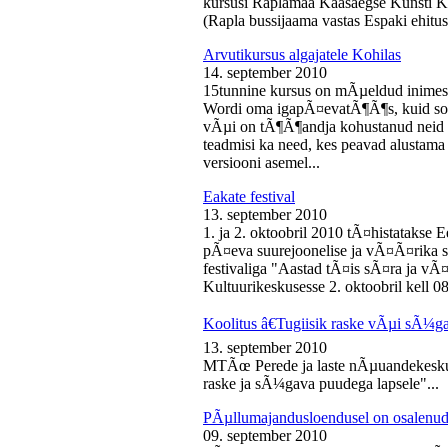
kursusi Raplamaa Kaasaegse Kunsti Ke
(Rapla bussijaama vastas Espaki ehitusp
Arvutikursus algajatele Kohilas
14. september 2010
15tunnine kursus on mÃµeldud inime
Wordi oma igapÃ¤evatÃ¶Ã¶s, kuid soo
vÃµi on tÃ¶Ã¶andja kohustanud neid s
teadmisi ka need, kes peavad alustam
versiooni asemel...
Eakate festival
13. september 2010
1. ja 2. oktoobril 2010 tÃ¤histatakse E
pÃ¤eva suurejoonelise ja vÃ¤Ã¤rika
festivaliga "Aastad tÃ¤is sÃ¤ra ja vÃ
Kultuurikeskusesse 2. oktoobril kell 08
Koolitus â€Tugiisik raske vÃµi sÃ¼ga
13. september 2010
MTÃœ Perede ja laste nÃµuandekeskus
raske ja sÃ¼gava puudega lapsele"...
PÃµllumajandusloendusel on osalenud
09. september 2010