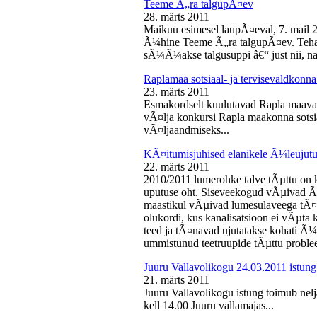
Teeme Ã„ra talgupÃ¤ev
28. märts 2011
Maikuu esimesel laupÃ¤eval, 7. mail 
Ã¼hine Teeme Ã„ra talgupÃ¤ev. Teha
sÃ¼Ã¼akse talgusuppi â€“ just nii, na
Raplamaa sotsiaal- ja tervisevaldkonn
23. märts 2011
Esmakordselt kuulutavad Rapla maav
vÃ¤lja konkursi Rapla maakonna sotsia
vÃ¤ljaandmiseks...
KÃ¤itumisjuhised elanikele Ã¼leujutu
22. märts 2011
2010/2011 lumerohke talve tÃµttu on k
uputuse oht. Siseveekogud vÃµivad Ã
maastikul vÃµivad lumesulaveega tÃ¤i
olukordi, kus kanalisatsioon ei vÃµta 
teed ja tÃ¤navad ujutatakse kohati Ã¼
ummistunud teetruupide tÃµttu proble
Juuru Vallavolikogu 24.03.2011 istung
21. märts 2011
Juuru Vallavolikogu istung toimub nel
kell 14.00 Juuru vallamajas...