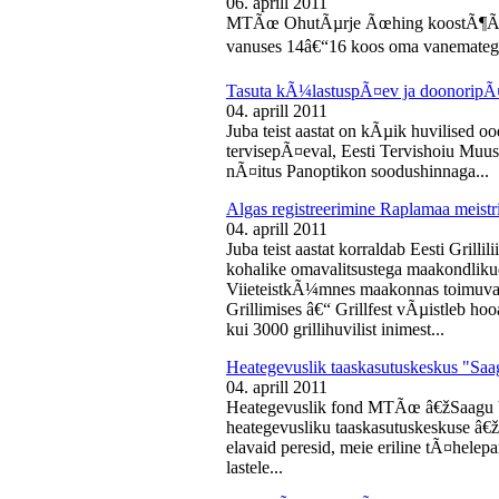
06. aprill 2011
MTÃœ OhutÃµrje Ãœhing koostÃ¶Ã¶s
vanuses 14â€“16 koos oma vanematega
Tasuta kÃ¼lastuspÃ¤ev ja doonoripÃ
04. aprill 2011
Juba teist aastat on kÃµik huvilised oo
tervisepÃ¤eval, Eesti Tervishoiu Muu
nÃ¤itus Panoptikon soodushinnaga...
Algas registreerimine Raplamaa meistri
04. aprill 2011
Juba teist aastat korraldab Eesti Gril
kohalike omavalitsustega maakondliku
ViieteistkÃ¼mnes maakonnas toimuval 
Grillimises â€“ Grillfest vÃµistleb h
kui 3000 grillihuvilist inimest...
Heategevuslik taaskasutuskeskus "Saa
04. aprill 2011
Heategevuslik fond MTÃœ â€žSaagu 
heategevusliku taaskasutuskeskuse â
elavaid peresid, meie eriline tÃ¤helep
lastele...