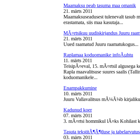
Maamaksu peab tasuma maa omanik
21. märts 2011
Maamaksuseadusest tulenevalt tasub 
erastamata, siis maa kasutaja...
MÃ¤rtsikuu uudiskirjandus Juuru raa
21. märts 2011
Uued raamatud Juuru raamatukogus...
Raplamaa koduomanike infoÃµhtu
11. märts 2011
TeisipÃ¤eval, 15. mÃ¤rtsil algusega k
Rapla maavalitsuse suures saalis (Tal
koduomanikele...
Enampakkumine
10. märts 2011
Juuru Vallavalitsus mÃ¼Ã¼b kirjaliku
Kadunud koer
07. märts 2011
3. mÃ¤rtsi hommikul lÃ¤ks Kohilast k
Tasuta tekstitÃ¶Ã¶tluse ja tabelarvu
03. märts 2011