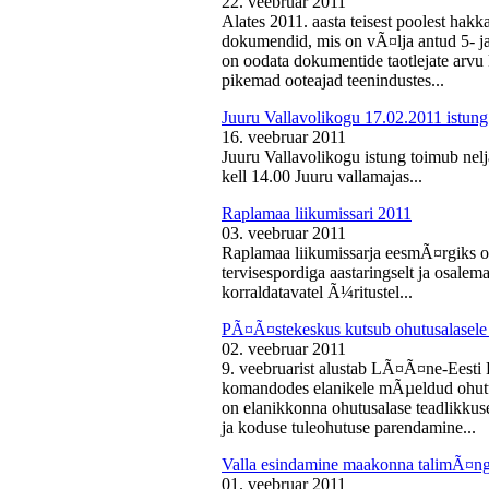
22. veebruar 2011
Alates 2011. aasta teisest poolest ha
dokumendid, mis on vÃ¤lja antud 5- ja 
on oodata dokumentide taotlejate arv
pikemad ooteajad teenindustes...
Juuru Vallavolikogu 17.02.2011 istung
16. veebruar 2011
Juuru Vallavolikogu istung toimub nelj
kell 14.00 Juuru vallamajas...
Raplamaa liikumissari 2011
03. veebruar 2011
Raplamaa liikumissarja eesmÃ¤rgiks on
tervisespordiga aastaringselt ja osale
korraldatavatel Ã¼ritustel...
PÃ¤Ã¤stekeskus kutsub ohutusalasele 
02. veebruar 2011
9. veebruarist alustab LÃ¤Ã¤ne-Eest
komandodes elanikele mÃµeldud ohutus
on elanikkonna ohutusalase teadlikkus
ja koduse tuleohutuse parendamine...
Valla esindamine maakonna talimÃ¤n
01. veebruar 2011