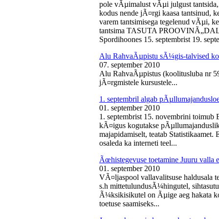
pole vÃµimalust vÃµi julgust tantsida,
kodus nende jÃ¤rgi kaasa tantsinud, kel
varem tantsimisega tegelenud vÃµi, k
tantsima TASUTA PROOVINÃ„DALA! 
Spordihoones 15. septembrist 19. septe
Alu RahvaÃµpistu sÃ¼gis-talvised ko
07. september 2010
Alu RahvaÃµpistus (koolitusluba nr 
jÃ¤rgmistele kursustele...
1. septembril algab pÃµllumajanduslo
01. september 2010
1. septembrist 15. novembrini toimub 
kÃ¤igus kogutakse pÃµllumajandusliku
majapidamiselt, teatab Statistikaamet
osaleda ka interneti teel...
Ãœhistegevuse toetamine Juuru valla e
01. september 2010
VÃ¤ljaspool vallavalitsuse haldusala te
s.h mittetulundusÃ¼hingutel, sihtasutus
Ã¼ksikisikutel on Ãµige aeg hakata ko
toetuse saamiseks...