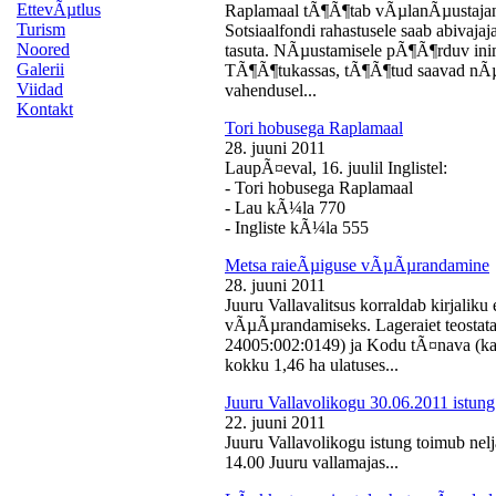
EttevÃµtlus
Raplamaal tÃ¶Ã¶tab vÃµlanÃµustajan
Turism
Sotsiaalfondi rahastusele saab abivaj
Noored
tasuta. NÃµustamisele pÃ¶Ã¶rduv inime
Galerii
TÃ¶Ã¶tukassas, tÃ¶Ã¶tud saavad nÃµ
Viidad
vahendusel...
Kontakt
Tori hobusega Raplamaal
28. juuni 2011
LaupÃ¤eval, 16. juulil Inglistel:
- Tori hobusega Raplamaal
- Lau kÃ¼la 770
- Ingliste kÃ¼la 555
Metsa raieÃµiguse vÃµÃµrandamine
28. juuni 2011
Juuru Vallavalitsus korraldab kirjali
vÃµÃµrandamiseks. Lageraiet teostata
24005:002:0149) ja Kodu tÃ¤nava (k
kokku 1,46 ha ulatuses...
Juuru Vallavolikogu 30.06.2011 istung
22. juuni 2011
Juuru Vallavolikogu istung toimub nelj
14.00 Juuru vallamajas...