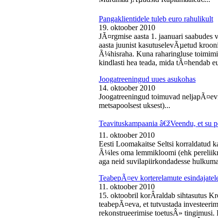
Pangaklientidele tuleb euro rahulikult
19. oktoober 2010
JÃ¤rgmise aasta 1. jaanuari saabudes 
aasta juunist kasutuselevÃµetud kroon
Ã¼hisraha. Kuna raharingluse toimimise
kindlasti hea teada, mida tÃ¤hendab e
Joogatreeningud uues asukohas
14. oktoober 2010
Joogatreeningud toimuvad neljapÃ¤evit
metsapoolsest uksest)...
Teavituskampaania â€žVeendu, et su pe
11. oktoober 2010
Eesti Loomakaitse Seltsi korraldatud
Ã¼les oma lemmikloomi (ehk pereliikm
aga neid suvilapiirkondadesse hulkuma
TeabepÃ¤ev korterelamute esindajatel
11. oktoober 2010
15. oktoobril korÂ­raldab sihtasutus K
teabepÃ¤eva, et tutvustada investeer
rekonstrueerimise toetusÂ» tingimusi