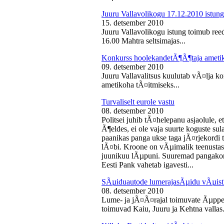
Juuru Vallavolikogu 17.12.2010 istung
15. detsember 2010
Juuru Vallavolikogu istung toimub reed
16.00 Mahtra seltsimajas...
Konkurss hoolekandetÃ¶Ã¶taja ameti
09. detsember 2010
Juuru Vallavalitsus kuulutab vÃ¤lja 
ametikoha tÃ¤itmiseks...
Turvaliselt eurole vastu
08. detsember 2010
Politsei juhib tÃ¤helepanu asjaolule, et
Ã¶eldes, ei ole vaja suurte koguste sul
paanikas panga ukse taga jÃ¤rjekord
lÃ¤bi. Kroone on vÃµimalik teenustas
juunikuu lÃµpuni. Suuremad pangakont
Eesti Pank vahetab igavesti...
SÃµiduautode lumerajasÃµidu vÃµist
08. detsember 2010
Lume- ja jÃ¤Ã¤rajal toimuvate Ãµppe
toimuvad Kaiu, Juuru ja Kehtna vallas.