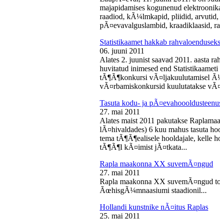
majapidamises kogunenud elektroonika-
raadiod, kÃ¼lmkapid, pliidid, arvutid,
pÃ¤evavalguslambid, kraadiklaasid, ra
Statistikaamet hakkab rahvaloendusek
06. juuni 2011
Alates 2. juunist saavad 2011. aasta r
huvitatud inimesed end Statistikaameti 
tÃ¶Ã¶konkursi vÃ¤ljakuulutamisel Ã
vÃ¤rbamiskonkursid kuulutatakse vÃ¤l
Tasuta kodu- ja pÃ¤evahoooldusteenus
27. mai 2011
Alates maist 2011 pakutakse Raplamaa
lÃ¤hivaldades) 6 kuu mahus tasuta hoo
tema tÃ¶Ã¶ealisele hooldajale, kelle 
tÃ¶Ã¶l kÃ¤imist jÃ¤tkata...
Rapla maakonna XX suvemÃ¤ngud
27. mai 2011
Rapla maakonna XX suvemÃ¤ngud toi
ÃœhisgÃ¼mnaasiumi staadionil...
Hollandi kunstnike nÃ¤itus Raplas
25. mai 2011