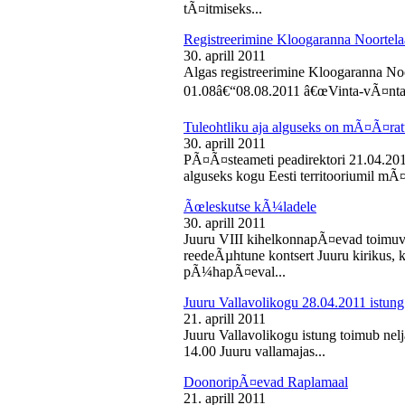
tÃ¤itmiseks...
Registreerimine Kloogaranna Noortela
30. aprill 2011
Algas registreerimine Kloogaranna Noo
01.08â€“08.08.2011 â€œVinta-vÃ¤ntaâ€
Tuleohtliku aja alguseks on mÃ¤Ã¤ra
30. aprill 2011
PÃ¤Ã¤steameti peadirektori 21.04.2011
alguseks kogu Eesti territooriumil mÃ¤
Ãœleskutse kÃ¼ladele
30. aprill 2011
Juuru VIII kihelkonnapÃ¤evad toimuvad
reedeÃµhtune kontsert Juuru kirikus
pÃ¼hapÃ¤eval...
Juuru Vallavolikogu 28.04.2011 istung
21. aprill 2011
Juuru Vallavolikogu istung toimub nelja
14.00 Juuru vallamajas...
DoonoripÃ¤evad Raplamaal
21. aprill 2011