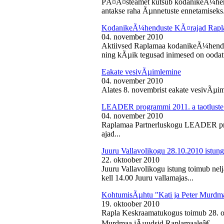
PÃ¤Ã¤steamet kutsub kodanikeÃ¼hendu
antakse raha Ãµnnetuste ennetamiseks.
KodanikeÃ¼henduste KÃ¤rajad Rapl
04. november 2010
Aktiivsed Raplamaa kodanikeÃ¼hendust
ning kÃµik tegusad inimesed on ooda
Eakate vesivÃµimlemine
04. november 2010
Alates 8. novembrist eakate vesivÃµiml
LEADER programmi 2011. a taotluste
04. november 2010
Raplamaa Partnerluskogu LEADER pro
ajad...
Juuru Vallavolikogu 28.10.2010 istung
22. oktoober 2010
Juuru Vallavolikogu istung toimub nel
kell 14.00 Juuru vallamajas...
KohtumisÃµhtu "Kati ja Peter Murdm
19. oktoober 2010
Rapla Keskraamatukogus toimub 28. o
Murdmaa jÃµudsid Raplamaaleâ€...