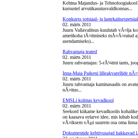
Kehtna Majandus- ja Tehnoloogiakool k
kursustel arvutikasutusvaldkonnas...
Konkurss sotsiaal- ja lastekaitsespetsia
02. märts 2011
Juuru Vallavalitsus kuulutab vÃ¤lja konk
ametikoha tÃ¤itmiseks mÃ¤Ã¤ratud aja
asendamiseks)...
Rahvamaja teated
02. märts 2011
Juuru rahvamajas: 5-rÃ¼tmi tants, joog
Inna-Maia Paikeni lilleakvarellide nÃ¤
02. märts 2011
Juuru rahvamaja kaminasaalis on avatud
nÃ¤itus...
EMSLi kolmas kevadkool
02. märts 2011
Seekord kiikame kevadkoolis kohalike
on kaasava eelarve idee, mis lubab koda
vÃ¤iksem vÃµi suurem osa oma linna v
Dokumentide kehtivusajad hakkavad