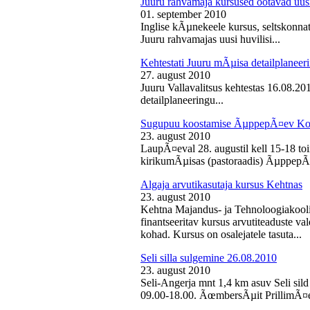
Juuru rahvamaja kursused ootavad uusi
01. september 2010
Inglise kÃµnekeele kursus, seltskonn
Juuru rahvamajas uusi huvilisi...
Kehtestati Juuru mÃµisa detailplaneer
27. august 2010
Juuru Vallavalitsus kehtestas 16.08.2
detailplaneeringu...
Sugupuu koostamise ÃµppepÃ¤ev Ko
23. august 2010
LaupÃ¤eval 28. augustil kell 15-18 
kirikumÃµisas (pastoraadis) ÃµppepÃ
Algaja arvutikasutaja kursus Kehtnas
23. august 2010
Kehtna Majandus- ja Tehnoloogiakooli
finantseeritav kursus arvutiteaduste 
kohad. Kursus on osalejatele tasuta...
Seli silla sulgemine 26.08.2010
23. august 2010
Seli-Angerja mnt 1,4 km asuv Seli sild
09.00-18.00. ÃœmbersÃµit PrillimÃ¤e