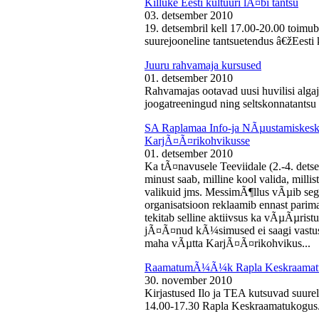
Killuke Eesti kultuuri lÃ¤bi tantsu
03. detsember 2010
19. detsembril kell 17.00-20.00 toimu
suurejooneline tantsuetendus â€žEesti 
Juuru rahvamaja kursused
01. detsember 2010
Rahvamajas ootavad uusi huvilisi algaj
joogatreeningud ning seltskonnatantsu 
SA Raplamaa Info-ja NÃµustamiskesku
KarjÃ¤Ã¤rikohvikusse
01. detsember 2010
Ka tÃ¤navusele Teeviidale (2.-4. det
minust saab, milline kool valida, milli
valikuid jms. MessimÃ¶llus vÃµib sega
organisatsioon reklaamib ennast parima
tekitab selline aktiivsus ka vÃµÃµris
jÃ¤Ã¤nud kÃ¼simused ei saagi vastust
maha vÃµtta KarjÃ¤Ã¤rikohvikus...
RaamatumÃ¼Ã¼k Rapla Keskraamat
30. november 2010
Kirjastused Ilo ja TEA kutsuvad suur
14.00-17.30 Rapla Keskraamatukogus.