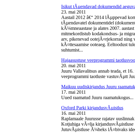
Isikut tÃµendavad dokumendid aeguv
23. mai 2011
Aastail 2012 â€“ 2014 lÃµppevad korra
tÃµendavatel dokumentidel (dokument),
kÃ¼mneaastase ja alates 2007. aastast 
mitmekordistub kodakondsus- ja migra
arv, pikenevad ootejÃ¤rjekorrad ning
kÃ¤ttesaamise ooteaeg. Eeltoodust tul
suhtumist...
Hajaasustuse veeprogrammi taotlusvoo
20. mai 2011
Juuru Vallavalitsus annab teada, et 16.
veeprogrammi taotluste vastuvÃµtt Juur
Maikuu uudiskirjandus Juuru raamatu
17. mai 2011
Uued raamatud Juuru raamatukogus...
Oxford Parki kirjandusvÃµistlus
16. mai 2011
Raplamaale Juurusse rajatav uuslinnak
Kotjuhiga vÃ¤lja kirjandusvÃµistluse 
JutuvÃµistluse Ã¼heks lÃ¤bivaks idee