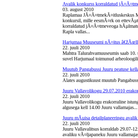
Avalik konkurss korraldatud jÃ¤Ã¤tm
03. august 2010
Raplamaa JÃ¤Ã¤tmekÃ¤itluskeskus M
konkursil, mille eesmÃ¤rk on ettevÃµ
korraldatud jÃ¤Ã¤tmeveoga hÃµlmatu
Rapla vallas...
Harjumaa Muuseumi nÃ¤itus â€žÃœll
22. juuli 2010
Mahtra Talurahvamuuseumis saab 10. s
suvel Harjumaal toimunud arheoloogilis
Muutub Pangabussi Juuru peatuse kell
22. juuli 2010
Alates augustikuust muutub Pangabussi
Juuru Vallavolikogu 29.07.2010 erakor
22. juuli 2010
Juuru Vallavolikogu erakorraline istun
algusega kell 14.00 Juuru vallamajas...
Juuru mÃµisa detailplaneeringu avali
22. juuli 2010
Juuru Vallavalitsus korraldab 29.07-1
avaliku vÃ¤ljapaneku Juuru vallamajas