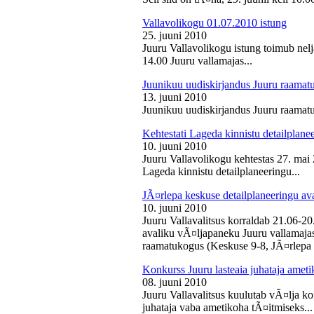
Vallavolikogu 01.07.2010 istung
25. juuni 2010
Juuru Vallavolikogu istung toimub nelj
14.00 Juuru vallamajas...
Juunikuu uudiskirjandus Juuru raamat
13. juuni 2010
Juunikuu uudiskirjandus Juuru raamatu
Kehtestati Lageda kinnistu detailplane
10. juuni 2010
Juuru Vallavolikogu kehtestas 27. ma
Lageda kinnistu detailplaneeringu...
JÃ¤rlepa keskuse detailplaneeringu av
10. juuni 2010
Juuru Vallavalitsus korraldab 21.06-2
avaliku vÃ¤ljapaneku Juuru vallamajas 
raamatukogus (Keskuse 9-8, JÃ¤rlepa 
Konkurss Juuru lasteaia juhataja ameti
08. juuni 2010
Juuru Vallavalitsus kuulutab vÃ¤lja ko
juhataja vaba ametikoha tÃ¤itmiseks...