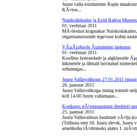
Juuru valla esindamine Rapla maakon
KÃ¤rus...
Naiskodukaitse ja Eesti Rahva Muus
01. veebruar 2011
MÃ¤lestusi kogutakse Naiskodukaitse
organisatsioonide tegevuse kohta aasta
VÃµÃµrkeele Ãµppimine lasteaias
01. veebruar 2011
Koolitus lasteaedade ja algklasside Ãµp
liikmetele ja lihtsalt huvitatud inimest
seltsimajas...
Juuru Vallavolikogu 27.01.2011 istung
26. jaanuar 2011
Juuru Vallavolikogu istung toimub nelj
kell 14.00 Juuru vallamajas...
Konkurss gÃ¼mnaasiumi direktori am
25. jaanuar 2011
Juuru Vallavalitsus kuulutab vÃ¤lja 
(Tallinna mnt 18, Juuru alevik, Juu
ametikoha tÃ¤itmiseks alates 1. mÃ¤rts