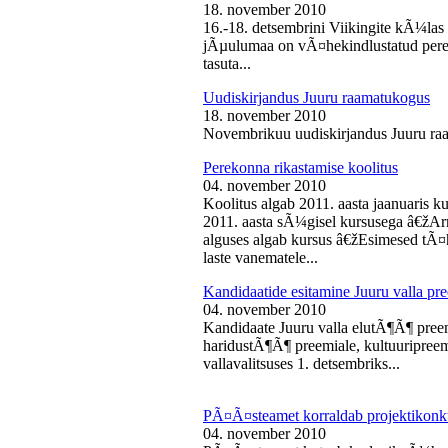
18. november 2010
16.-18. detsembrini Viikingite kÃ¼la
jÃµulumaa on vÃ¤hekindlustatud perede
tasuta...
Uudiskirjandus Juuru raamatukogus
18. november 2010
Novembrikuu uudiskirjandus Juuru ra
Perekonna rikastamise koolitus
04. november 2010
Koolitus algab 2011. aasta jaanuaris
2011. aasta sÃ¼gisel kursusega â€žAr
alguses algab kursus â€žEsimesed tÃ¤
laste vanematele...
Kandidaatide esitamine Juuru valla 
04. november 2010
Kandidaate Juuru valla elutÃ¶Ã¶ preem
haridustÃ¶Ã¶ preemiale, kultuuripreem
vallavalitsuses 1. detsembriks...
PÃ¤Ã¤steamet korraldab projektikonk
04. november 2010