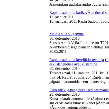
Jaanuarikuu uudiskirjandus Juuru raam
Rapla maakonna karikavÃµistlused sul
13. jaanuar 2011
15. jaanuaril 2011 Rapla Sadolin Spord
Maidla silla sulgemine
30. detsember 2010
Seoses ArankÃ¼la-Juuru tee (nr T2012
Ã¼mberehitusega planeerib ehitaja sul
30.05.2011...
Rapla maakonna kergliiklusteede ja ja
eskiislahenduse avalikustamine
29. detsember 2010
TeisipÃ¤eval, 11. jaanuaril 2011 kell 
mnt 14, Rapla), ruumis 204 Rapla maak
jalgrattamarsruutide teemaplaneeringu e
Euro tulek ja pangateenused aastavahe
28. detsember 2010
Kuna sularahaautomaatide tÃ¤itmist eu
siis ei ole aasta viimasel kahel pÃ¤ev
kÃµikidest automaatidest...