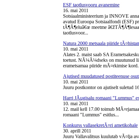
ESF taotlusvooru avanemine
16. mai 2011
Sotsiaalministeerium ja INNOVE annava
avatud Euroopa Sotsiaalfondi (ESF) pri
tÃ¶Ã¶eluâ€œ meetme â€žTÃ¶Ã¶lesaam
taotlusvoor...
Natura 2000 metsaala piiride tÃ¤hist
10. mai 2011
Alates 2. maist saab SA Erametsakesk
toetust. NÃ¼Ã¼dseks on muutunud liht
erametsamaa piiride mÃ¤rkimise kord.
Ajutised muudatused postiteenuse osut
10. mai 2011
Juuru postkontor on ajutiselt suletud 1
Harri JÃµgisalu romaani "Lummus" es
10. mai 2011
12. mail kell 17.00 toimub MÃ¤rjamaa 
romaani "Lummus" esitlus...
Konkurss vallasekretÃ¤ri ametikohale
30. aprill 2011
Juuru Vallavalitsus kuulutab vÃ¤lja av