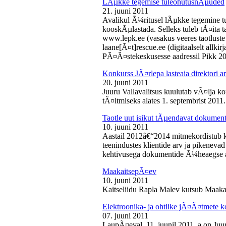
LÃµkke tegemise tuleohutusnÃµuded
21. juuni 2011
Avalikul Ã¼ritusel lÃµkke tegemine t
kooskÃµlastada. Selleks tuleb tÃ¤ita tao
www.lepk.ee (vasakus veeres taotluste a
laane[Ã¤t]rescue.ee (digitaalselt allk
PÃ¤Ã¤stekeskusesse aadressil Pikk 2
Konkurss JÃ¤rlepa lasteaia direktori a
20. juuni 2011
Juuru Vallavalitsus kuulutab vÃ¤lja ko
tÃ¤itmiseks alates 1. septembrist 2011.
Taotle uut isikut tÃµendavat dokumenti
10. juuni 2011
Aastail 2012â€“2014 mitmekordistub 
teenindustes klientide arv ja pikenevad
kehtivusega dokumentide Ã¼heaegse a
MaakaitsepÃ¤ev
10. juuni 2011
Kaitseliidu Rapla Malev kutsub Maakai
Elektroonika- ja ohtlike jÃ¤Ã¤tmete 
07. juuni 2011
LaupÃ¤eval, 11. juunil 2011. a on Juu