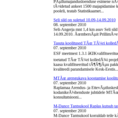
PÃµllumajandusloenduse esimene nÃ¤d
tÃ¤idetud ankeet 1500 majapidamise k
pooleli, teatab Statistikaamet...
Seli sild on suletud 10.09-14.09.2010
08. september 2010
Seli-Angerja mnt 1,4 km asuv Seli sil
14.09.2010. ÃœmbersÃµit PrillimÃ¤e 
Tasuta koolitused TÃœ TÃ¼ri kolled
07. september 2010
ESF meetmest 1.3.1 â€žKvalifitseeri
toetatud TÃœ TÃ¼ri kolledÅ¾i projek
kaasa kvalifitseeritud tÃ¶Ã¶jÃµu pak
kvaliteedi parandamisele Kesk-Eestis..
MTÃœ arengukava koostamise koolit
07. september 2010
Raplamaa Arendus- ja EttevÃµtluskes
kodanikeÃ¼henduste juhtidele MTÃœ a
konsultatsiooni...
M-Dance Tantsukool Raplas kutsub ta
07. september 2010
M-Dance Tantsukool korraldab teile kÃµ