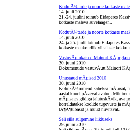
KodutÃ¼tarde ja noorte kotkaste male
14. juuli 2010
21.-24. juulini toimub Eidaperes Kas
kotkaste maleva suvelaager...
KodutÃ¼tarde ja noorte kotkaste maako
14. juuli 2010
24. ja 25. juulil toimub Eidaperes Ka
kotkaste maakondlik vilistlaste kokkutu
VastuvÃµtukatsed Mainori KÃµrgkool
30. juuni 2010
Dokumentide vastuvÃµtt Mainori KÃµ
Unustatud mÃµisad 2010
30. juuni 2010
KolmkÃ¼mmend kaheksa mÃµisat, mille
aastal kuuel pÃ¤eval avatud. Miinimu
mÃµisates giidiga jalutuskÃ¤ik, avatu
korraldatakse koolide tugevuste ja mÃ
tÃ¶Ã¶tubasid ja muud huvitavat...
Seli silla sulgemine liikluseks
29. juuni 2010
Seli sild on tÃ¤na, 29. juunil kell 10.0