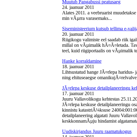
Muutub Pangabussi peatusaeg
24. jaanuar 2011
Alates 2011. a veebruarist muudetakse
min vÃµrra varasemaks...
Siseministeerium kutsub tellima e-valij
20. jaanuar 2011
Riigikogu valimiste eel saadab riik iga
millal on vÃµimalik hÃ¤Ã¤letada. Tava
teel, kuid riigiportaalis on vÃµimalik te
Hanke korraldamine
18. jaanuar 2011
Lihtsustatud hange JÃ¤rlepa haridus- j
ning ehituseaegse omanikujÃ¤relvalve t
JÃ¤rlepa keskuse detailplaneeringu ke
17. jaanuar 2011
Juuru Vallavolikogu kehtestas 25.11.
JÃ¤rlepa keskuse detailplaneeringu os
kinnistu katastriÃ¼ksuse 24004:001:
detailplaneering algatati Juuru Vallav
keskkonnamÃµju hindamist algatamata
Uudiskirjandus Juuru raamatukogus
14. jaanuar 2011