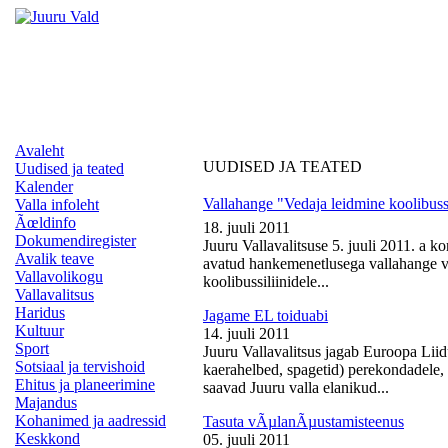
Avaleht
UUDISED JA TEATED
Uudised ja teated
Kalender
Vallahange "Vedaja leidmine koolibussi
Valla infoleht
Ãœldinfo
18. juuli 2011
Dokumendiregister
Juuru Vallavalitsuse 5. juuli 2011. a k
Avalik teave
avatud hankemenetlusega vallahange ve
Vallavolikogu
koolibussiliinidele...
Vallavalitsus
Haridus
Jagame EL toiduabi
Kultuur
14. juuli 2011
Sport
Juuru Vallavalitsus jagab Euroopa Liid
Sotsiaal ja tervishoid
kaerahelbed, spagetid) perekondadele, 
Ehitus ja planeerimine
saavad Juuru valla elanikud...
Majandus
Kohanimed ja aadressid
Tasuta vÃµlanÃµustamisteenus
Keskkond
05. juuli 2011