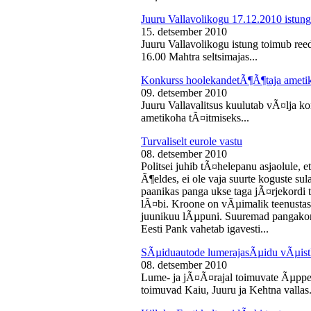
Juuru Vallavolikogu 17.12.2010 istung
15. detsember 2010
Juuru Vallavolikogu istung toimub reed
16.00 Mahtra seltsimajas...
Konkurss hoolekandetÃ¶Ã¶taja ameti
09. detsember 2010
Juuru Vallavalitsus kuulutab vÃ¤lja 
ametikoha tÃ¤itmiseks...
Turvaliselt eurole vastu
08. detsember 2010
Politsei juhib tÃ¤helepanu asjaolule, et
Ã¶eldes, ei ole vaja suurte koguste sul
paanikas panga ukse taga jÃ¤rjekord
lÃ¤bi. Kroone on vÃµimalik teenustas
juunikuu lÃµpuni. Suuremad pangakont
Eesti Pank vahetab igavesti...
SÃµiduautode lumerajasÃµidu vÃµist
08. detsember 2010
Lume- ja jÃ¤Ã¤rajal toimuvate Ãµppe
toimuvad Kaiu, Juuru ja Kehtna vallas.