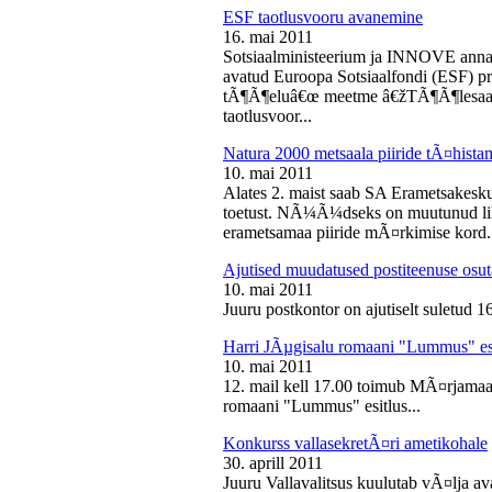
ESF taotlusvooru avanemine
16. mai 2011
Sotsiaalministeerium ja INNOVE annava
avatud Euroopa Sotsiaalfondi (ESF) pri
tÃ¶Ã¶eluâ€œ meetme â€žTÃ¶Ã¶lesaam
taotlusvoor...
Natura 2000 metsaala piiride tÃ¤hist
10. mai 2011
Alates 2. maist saab SA Erametsakesk
toetust. NÃ¼Ã¼dseks on muutunud liht
erametsamaa piiride mÃ¤rkimise kord.
Ajutised muudatused postiteenuse osut
10. mai 2011
Juuru postkontor on ajutiselt suletud 1
Harri JÃµgisalu romaani "Lummus" es
10. mai 2011
12. mail kell 17.00 toimub MÃ¤rjamaa 
romaani "Lummus" esitlus...
Konkurss vallasekretÃ¤ri ametikohale
30. aprill 2011
Juuru Vallavalitsus kuulutab vÃ¤lja av