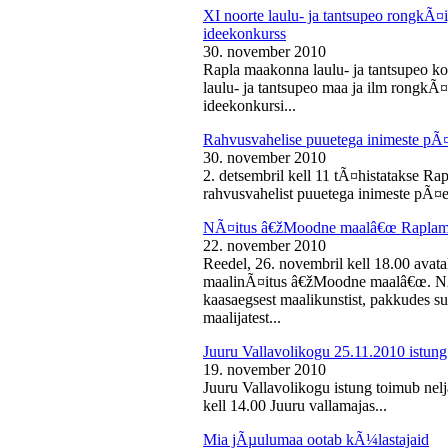
XI noorte laulu- ja tantsupeo rongkÃ
ideekonkurss
30. november 2010
Rapla maakonna laulu- ja tantsupeo ko
laulu- ja tantsupeo maa ja ilm rongk
ideekonkursi...
Rahvusvahelise puuetega inimeste pÃ
30. november 2010
2. detsembril kell 11 tÃ¤histatakse Ra
rahvusvahelist puuetega inimeste pÃ¤e
NÃ¤itus â€žMoodne maalâ€œ Raplama
22. november 2010
Reedel, 26. novembril kell 18.00 ava
maalinÃ¤itus â€žMoodne maalâ€œ. NÃ¤
kaasaegsest maalikunstist, pakkudes sub
maalijatest...
Juuru Vallavolikogu 25.11.2010 istung
19. november 2010
Juuru Vallavolikogu istung toimub nel
kell 14.00 Juuru vallamajas...
Mia jÃµulumaa ootab kÃ¼lastajaid