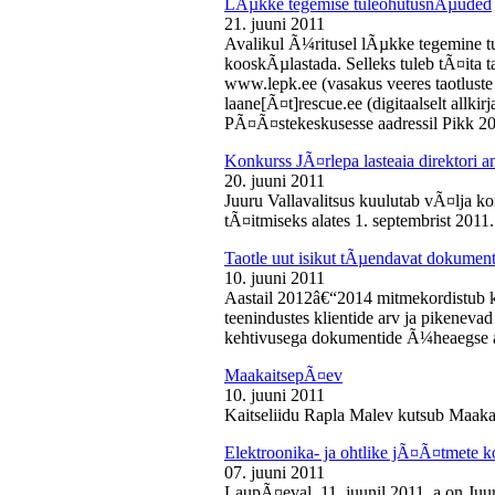
LÃµkke tegemise tuleohutusnÃµuded
21. juuni 2011
Avalikul Ã¼ritusel lÃµkke tegemine t
kooskÃµlastada. Selleks tuleb tÃ¤ita tao
www.lepk.ee (vasakus veeres taotluste a
laane[Ã¤t]rescue.ee (digitaalselt allk
PÃ¤Ã¤stekeskusesse aadressil Pikk 2
Konkurss JÃ¤rlepa lasteaia direktori a
20. juuni 2011
Juuru Vallavalitsus kuulutab vÃ¤lja ko
tÃ¤itmiseks alates 1. septembrist 2011.
Taotle uut isikut tÃµendavat dokumenti
10. juuni 2011
Aastail 2012â€“2014 mitmekordistub 
teenindustes klientide arv ja pikenevad
kehtivusega dokumentide Ã¼heaegse a
MaakaitsepÃ¤ev
10. juuni 2011
Kaitseliidu Rapla Malev kutsub Maakai
Elektroonika- ja ohtlike jÃ¤Ã¤tmete 
07. juuni 2011
LaupÃ¤eval, 11. juunil 2011. a on Juu