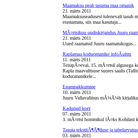
Maamaksu peab tasuma maa omanik
21. märts 2011
Maamaksuseadusest tulenevalt tasub 
erastamata, siis maa kasutaja...
MÃ¤rtsikuu uudiskirjandus Juuru raa
21. märts 2011
Uued raamatud Juuru raamatukogus...
Raplamaa koduomanike infoÃµhtu
11. märts 2011
TeisipÃ¤eval, 15. mÃ¤rtsil algusega k
Rapla maavalitsuse suures saalis (Tal
koduomanikele...
Enampakkumine
10. märts 2011
Juuru Vallavalitsus mÃ¼Ã¼b kirjaliku
Kadunud koer
07. märts 2011
3. mÃ¤rtsi hommikul lÃ¤ks Kohilast k
Tasuta tekstitÃ¶Ã¶tluse ja tabelarvu
03. märts 2011