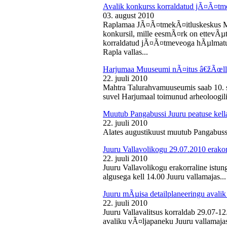
Avalik konkurss korraldatud jÃ¤Ã¤tm
03. august 2010
Raplamaa JÃ¤Ã¤tmekÃ¤itluskeskus M
konkursil, mille eesmÃ¤rk on ettevÃµ
korraldatud jÃ¤Ã¤tmeveoga hÃµlmatu
Rapla vallas...
Harjumaa Muuseumi nÃ¤itus â€žÃœll
22. juuli 2010
Mahtra Talurahvamuuseumis saab 10. s
suvel Harjumaal toimunud arheoloogilis
Muutub Pangabussi Juuru peatuse kell
22. juuli 2010
Alates augustikuust muutub Pangabussi
Juuru Vallavolikogu 29.07.2010 erakor
22. juuli 2010
Juuru Vallavolikogu erakorraline istun
algusega kell 14.00 Juuru vallamajas...
Juuru mÃµisa detailplaneeringu avali
22. juuli 2010
Juuru Vallavalitsus korraldab 29.07-1
avaliku vÃ¤ljapaneku Juuru vallamajas