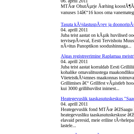
06. aprill 2011
MTÃœ OhutÃµrje Ãœhing koostÃ¶Ã¶s
vanuses 14â€“16 koos oma vanematega
Tasuta kÃ¼lastuspÃ¤ev ja doonoripÃ
04. aprill 2011
Juba teist aastat on kÃµik huvilised oo
tervisepÃ¤eval, Eesti Tervishoiu Muu
nÃ¤itus Panoptikon soodushinnaga...
Algas registreerimine Raplamaa meistri
04. aprill 2011
Juba teist aastat korraldab Eesti Gril
kohalike omavalitsustega maakondliku
ViieteistkÃ¼mnes maakonnas toimuval 
Grillimises â€“ Grillfest vÃµistleb h
kui 3000 grillihuvilist inimest...
Heategevuslik taaskasutuskeskus "Saa
04. aprill 2011
Heategevuslik fond MTÃœ â€žSaagu 
heategevusliku taaskasutuskeskuse â
elavaid peresid, meie eriline tÃ¤helep
lastele...