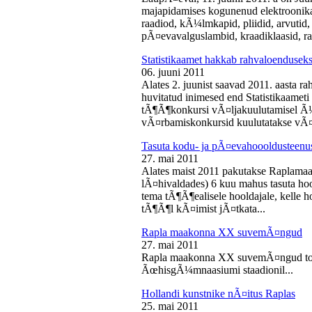
majapidamises kogunenud elektroonika-
raadiod, kÃ¼lmkapid, pliidid, arvutid,
pÃ¤evavalguslambid, kraadiklaasid, ra
Statistikaamet hakkab rahvaloendusek
06. juuni 2011
Alates 2. juunist saavad 2011. aasta r
huvitatud inimesed end Statistikaameti 
tÃ¶Ã¶konkursi vÃ¤ljakuulutamisel Ã
vÃ¤rbamiskonkursid kuulutatakse vÃ¤l
Tasuta kodu- ja pÃ¤evahoooldusteenus
27. mai 2011
Alates maist 2011 pakutakse Raplamaa
lÃ¤hivaldades) 6 kuu mahus tasuta hoo
tema tÃ¶Ã¶ealisele hooldajale, kelle 
tÃ¶Ã¶l kÃ¤imist jÃ¤tkata...
Rapla maakonna XX suvemÃ¤ngud
27. mai 2011
Rapla maakonna XX suvemÃ¤ngud toi
ÃœhisgÃ¼mnaasiumi staadionil...
Hollandi kunstnike nÃ¤itus Raplas
25. mai 2011