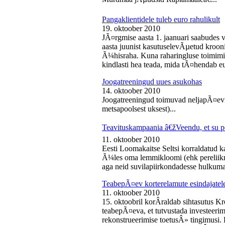
Pangaklientidele tuleb euro rahulikult
19. oktoober 2010
JÃ¤rgmise aasta 1. jaanuari saabudes 
aasta juunist kasutuselevÃµetud kroon
Ã¼hisraha. Kuna raharingluse toimimise
kindlasti hea teada, mida tÃ¤hendab e
Joogatreeningud uues asukohas
14. oktoober 2010
Joogatreeningud toimuvad neljapÃ¤evit
metsapoolsest uksest)...
Teavituskampaania â€žVeendu, et su pe
11. oktoober 2010
Eesti Loomakaitse Seltsi korraldatud
Ã¼les oma lemmikloomi (ehk pereliikm
aga neid suvilapiirkondadesse hulkuma
TeabepÃ¤ev korterelamute esindajatel
11. oktoober 2010
15. oktoobril korÂ­raldab sihtasutus K
teabepÃ¤eva, et tutvustada investeer
rekonstrueerimise toetusÂ» tingimusi