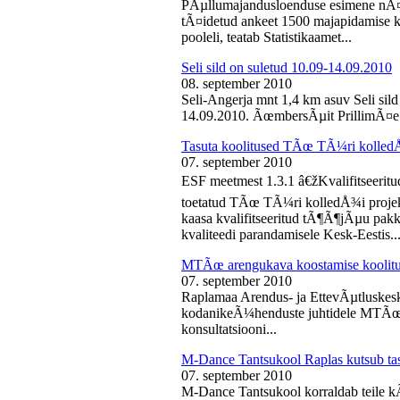
PÃµllumajandusloenduse esimene nÃ¤d
tÃ¤idetud ankeet 1500 majapidamise k
pooleli, teatab Statistikaamet...
Seli sild on suletud 10.09-14.09.2010
08. september 2010
Seli-Angerja mnt 1,4 km asuv Seli sil
14.09.2010. ÃœmbersÃµit PrillimÃ¤e 
Tasuta koolitused TÃœ TÃ¼ri kolled
07. september 2010
ESF meetmest 1.3.1 â€žKvalifitseeri
toetatud TÃœ TÃ¼ri kolledÅ¾i projek
kaasa kvalifitseeritud tÃ¶Ã¶jÃµu pak
kvaliteedi parandamisele Kesk-Eestis..
MTÃœ arengukava koostamise koolit
07. september 2010
Raplamaa Arendus- ja EttevÃµtluskes
kodanikeÃ¼henduste juhtidele MTÃœ a
konsultatsiooni...
M-Dance Tantsukool Raplas kutsub ta
07. september 2010
M-Dance Tantsukool korraldab teile kÃµ