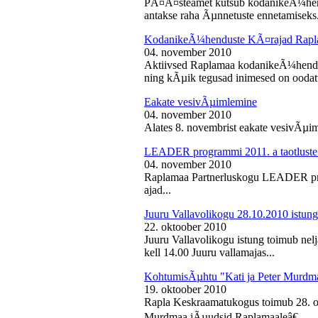
PÃ¤Ã¤steamet kutsub kodanikeÃ¼hendu
antakse raha Ãµnnetuste ennetamiseks.
KodanikeÃ¼henduste KÃ¤rajad Rapl
04. november 2010
Aktiivsed Raplamaa kodanikeÃ¼hendust
ning kÃµik tegusad inimesed on ooda
Eakate vesivÃµimlemine
04. november 2010
Alates 8. novembrist eakate vesivÃµiml
LEADER programmi 2011. a taotluste
04. november 2010
Raplamaa Partnerluskogu LEADER pro
ajad...
Juuru Vallavolikogu 28.10.2010 istung
22. oktoober 2010
Juuru Vallavolikogu istung toimub nel
kell 14.00 Juuru vallamajas...
KohtumisÃµhtu "Kati ja Peter Murdm
19. oktoober 2010
Rapla Keskraamatukogus toimub 28. o
Murdmaa jÃµudsid Raplamaaleâ€...