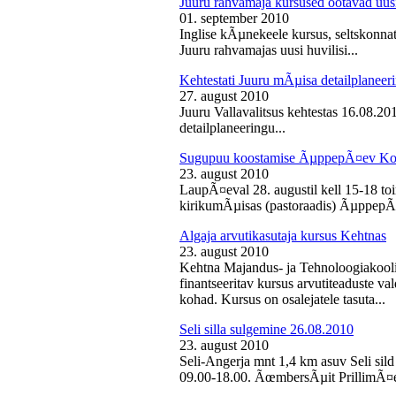
Juuru rahvamaja kursused ootavad uusi
01. september 2010
Inglise kÃµnekeele kursus, seltskonn
Juuru rahvamajas uusi huvilisi...
Kehtestati Juuru mÃµisa detailplaneer
27. august 2010
Juuru Vallavalitsus kehtestas 16.08.2
detailplaneeringu...
Sugupuu koostamise ÃµppepÃ¤ev Ko
23. august 2010
LaupÃ¤eval 28. augustil kell 15-18 
kirikumÃµisas (pastoraadis) ÃµppepÃ
Algaja arvutikasutaja kursus Kehtnas
23. august 2010
Kehtna Majandus- ja Tehnoloogiakooli
finantseeritav kursus arvutiteaduste 
kohad. Kursus on osalejatele tasuta...
Seli silla sulgemine 26.08.2010
23. august 2010
Seli-Angerja mnt 1,4 km asuv Seli sild
09.00-18.00. ÃœmbersÃµit PrillimÃ¤e