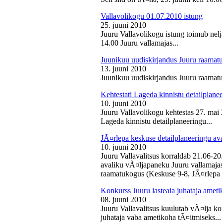
Vallavolikogu 01.07.2010 istung
25. juuni 2010
Juuru Vallavolikogu istung toimub nelj
14.00 Juuru vallamajas...
Juunikuu uudiskirjandus Juuru raamat
13. juuni 2010
Juunikuu uudiskirjandus Juuru raamatu
Kehtestati Lageda kinnistu detailplane
10. juuni 2010
Juuru Vallavolikogu kehtestas 27. ma
Lageda kinnistu detailplaneeringu...
JÃ¤rlepa keskuse detailplaneeringu av
10. juuni 2010
Juuru Vallavalitsus korraldab 21.06-2
avaliku vÃ¤ljapaneku Juuru vallamajas 
raamatukogus (Keskuse 9-8, JÃ¤rlepa 
Konkurss Juuru lasteaia juhataja ameti
08. juuni 2010
Juuru Vallavalitsus kuulutab vÃ¤lja ko
juhataja vaba ametikoha tÃ¤itmiseks...