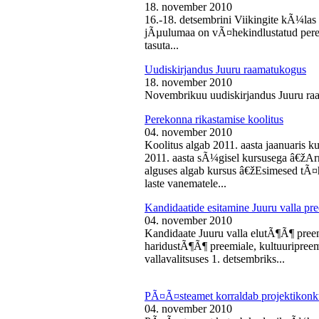
18. november 2010
16.-18. detsembrini Viikingite kÃ¼la
jÃµulumaa on vÃ¤hekindlustatud perede
tasuta...
Uudiskirjandus Juuru raamatukogus
18. november 2010
Novembrikuu uudiskirjandus Juuru ra
Perekonna rikastamise koolitus
04. november 2010
Koolitus algab 2011. aasta jaanuaris
2011. aasta sÃ¼gisel kursusega â€žAr
alguses algab kursus â€žEsimesed tÃ¤
laste vanematele...
Kandidaatide esitamine Juuru valla 
04. november 2010
Kandidaate Juuru valla elutÃ¶Ã¶ preem
haridustÃ¶Ã¶ preemiale, kultuuripreem
vallavalitsuses 1. detsembriks...
PÃ¤Ã¤steamet korraldab projektikonk
04. november 2010