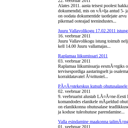
22. veebruar 2011
Alates 2011. aasta teisest poolest ha
dokumendid, mis on vÃ¤lja antud 5- ja 
on oodata dokumentide taotlejate arv
pikemad ooteajad teenindustes...
Juuru Vallavolikogu 17.02.2011 istung
16. veebruar 2011
Juuru Vallavolikogu istung toimub nelj
kell 14.00 Juuru vallamajas...
Raplamaa liikumissari 2011
03. veebruar 2011
Raplamaa liikumissarja eesmÃ¤rgiks on
tervisespordiga aastaringselt ja osale
korraldatavatel Ã¼ritustel...
PÃ¤Ã¤stekeskus kutsub ohutusalasele 
02. veebruar 2011
9. veebruarist alustab LÃ¤Ã¤ne-Eest
komandodes elanikele mÃµeldud ohutus
on elanikkonna ohutusalase teadlikkus
ja koduse tuleohutuse parendamine...
Valla esindamine maakonna talimÃ¤n
01. veebruar 2011