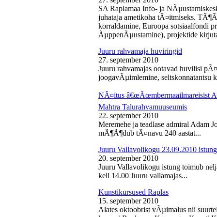
SA Raplamaa Info- ja NÃµustamiskesk
juhataja ametikoha tÃ¤itmiseks. TÃ¶Ã
korraldamine, Euroopa sotsiaalfondi p
ÃµppenÃµustamine), projektide kirjuta
Juuru rahvamaja huviringid
27. september 2010
Juuru rahvamajas ootavad huvilisi pÃ¤r
joogavÃµimlemine, seltskonnatantsu ku
NÃ¤itus â€œÃœmbermaailmareisist Ada
Mahtra Talurahvamuuseumis
22. september 2010
Meremehe ja teadlase admiral Adam J
mÃ¶Ã¶dub tÃ¤navu 240 aastat...
Juuru Vallavolikogu 23.09.2010 istung
20. september 2010
Juuru Vallavolikogu istung toimub nel
kell 14.00 Juuru vallamajas...
Kunstikursused Raplas
15. september 2010
Alates oktoobrist vÃµimalus nii suurte