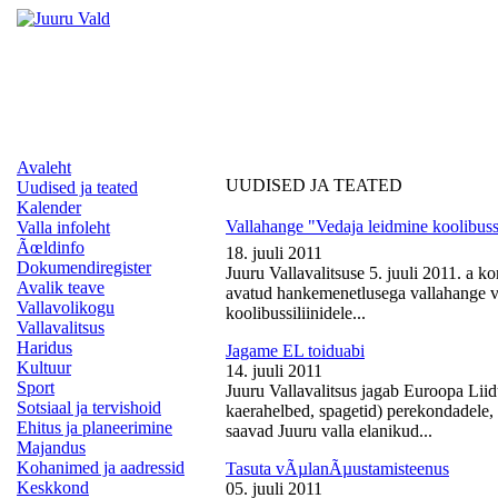
Avaleht
UUDISED JA TEATED
Uudised ja teated
Kalender
Vallahange "Vedaja leidmine koolibussi
Valla infoleht
Ãœldinfo
18. juuli 2011
Dokumendiregister
Juuru Vallavalitsuse 5. juuli 2011. a k
Avalik teave
avatud hankemenetlusega vallahange ve
Vallavolikogu
koolibussiliinidele...
Vallavalitsus
Haridus
Jagame EL toiduabi
Kultuur
14. juuli 2011
Sport
Juuru Vallavalitsus jagab Euroopa Liid
Sotsiaal ja tervishoid
kaerahelbed, spagetid) perekondadele, 
Ehitus ja planeerimine
saavad Juuru valla elanikud...
Majandus
Kohanimed ja aadressid
Tasuta vÃµlanÃµustamisteenus
Keskkond
05. juuli 2011