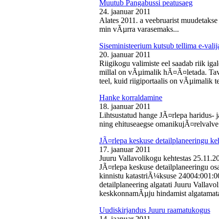
Muutub Pangabussi peatusaeg
24. jaanuar 2011
Alates 2011. a veebruarist muudetakse
min vÃµrra varasemaks...
Siseministeerium kutsub tellima e-valij
20. jaanuar 2011
Riigikogu valimiste eel saadab riik iga
millal on vÃµimalik hÃ¤Ã¤letada. Tava
teel, kuid riigiportaalis on vÃµimalik te
Hanke korraldamine
18. jaanuar 2011
Lihtsustatud hange JÃ¤rlepa haridus- j
ning ehituseaegse omanikujÃ¤relvalve t
JÃ¤rlepa keskuse detailplaneeringu ke
17. jaanuar 2011
Juuru Vallavolikogu kehtestas 25.11.
JÃ¤rlepa keskuse detailplaneeringu os
kinnistu katastriÃ¼ksuse 24004:001:
detailplaneering algatati Juuru Vallav
keskkonnamÃµju hindamist algatamata
Uudiskirjandus Juuru raamatukogus
14. jaanuar 2011