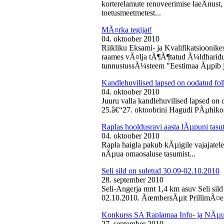
korterelamute renoveerimise laeÂ­nust,
toetusmeetmetest...
MÃ¤rka tegijat!
04. oktoober 2010
Riikliku Eksami- ja Kvalifikatsiooni
raames vÃ¤lja tÃ¶Ã¶tatud Ã¼ldharidus
tunnustussÃ¼steem "Eestimaa Ãµpib j
Kandlehuvilised lapsed on oodatud fo
04. oktoober 2010
Juuru valla kandlehuvilised lapsed on
25.â€“27. oktoobrini Hagudi PÃµhikool
Raplas hooldusravi aasta lÃµpuni tasu
04. oktoober 2010
Rapla haigla pakub kÃµigile vajajatel
nÃµua omaosaluse tasumist...
Seli sild on suletud 30.09-02.10.2010
28. september 2010
Seli-Angerja mnt 1,4 km asuv Seli sil
02.10.2010. ÃœmbersÃµit PrillimÃ¤e 
Konkurss SA Raplamaa Info- ja NÃµus
27. september 2010