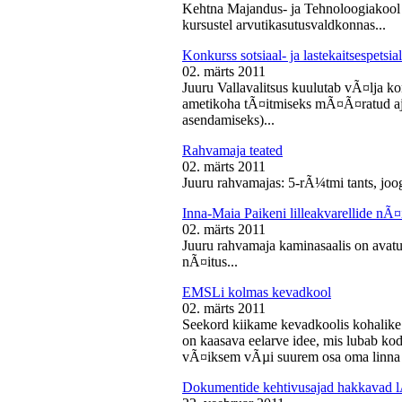
Kehtna Majandus- ja Tehnoloogiakool k
kursustel arvutikasutusvaldkonnas...
Konkurss sotsiaal- ja lastekaitsespetsia
02. märts 2011
Juuru Vallavalitsus kuulutab vÃ¤lja konk
ametikoha tÃ¤itmiseks mÃ¤Ã¤ratud aja
asendamiseks)...
Rahvamaja teated
02. märts 2011
Juuru rahvamajas: 5-rÃ¼tmi tants, joog
Inna-Maia Paikeni lilleakvarellide nÃ¤
02. märts 2011
Juuru rahvamaja kaminasaalis on avatud
nÃ¤itus...
EMSLi kolmas kevadkool
02. märts 2011
Seekord kiikame kevadkoolis kohalike
on kaasava eelarve idee, mis lubab koda
vÃ¤iksem vÃµi suurem osa oma linna v
Dokumentide kehtivusajad hakkavad