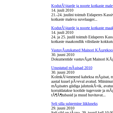
KodutÃ¼tarde ja noorte kotkaste male
14. juuli 2010
21.-24. juulini toimub Eidaperes Kas
kotkaste maleva suvelaager...
KodutÃ¼tarde ja noorte kotkaste maako
14. juuli 2010
24. ja 25. juulil toimub Eidaperes Ka
kotkaste maakondlik vilistlaste kokkutu
VastuvÃµtukatsed Mainori KÃµrgkool
30. juuni 2010
Dokumentide vastuvÃµtt Mainori KÃµ
Unustatud mÃµisad 2010
30. juuni 2010
KolmkÃ¼mmend kaheksa mÃµisat, mille
aastal kuuel pÃ¤eval avatud. Miinimu
mÃµisates giidiga jalutuskÃ¤ik, avatu
korraldatakse koolide tugevuste ja mÃ
tÃ¶Ã¶tubasid ja muud huvitavat...
Seli silla sulgemine liikluseks
29. juuni 2010
Seli sild on tÃ¤na, 29. juunil kell 10.0