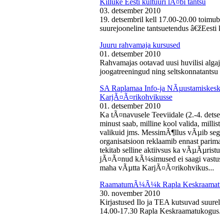
Killuke Eesti kultuuri lÃ¤bi tantsu
03. detsember 2010
19. detsembril kell 17.00-20.00 toimu
suurejooneline tantsuetendus â€žEesti 
Juuru rahvamaja kursused
01. detsember 2010
Rahvamajas ootavad uusi huvilisi algaj
joogatreeningud ning seltskonnatantsu 
SA Raplamaa Info-ja NÃµustamiskesku
KarjÃ¤Ã¤rikohvikusse
01. detsember 2010
Ka tÃ¤navusele Teeviidale (2.-4. det
minust saab, milline kool valida, milli
valikuid jms. MessimÃ¶llus vÃµib sega
organisatsioon reklaamib ennast parima
tekitab selline aktiivsus ka vÃµÃµris
jÃ¤Ã¤nud kÃ¼simused ei saagi vastust
maha vÃµtta KarjÃ¤Ã¤rikohvikus...
RaamatumÃ¼Ã¼k Rapla Keskraamat
30. november 2010
Kirjastused Ilo ja TEA kutsuvad suur
14.00-17.30 Rapla Keskraamatukogus.