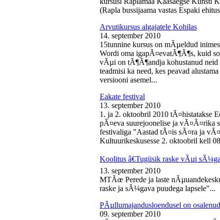
kursusi Raplamaa Kaasaegse Kunsti Ke
(Rapla bussijaama vastas Espaki ehitusp
Arvutikursus algajatele Kohilas
14. september 2010
15tunnine kursus on mÃµeldud inime
Wordi oma igapÃ¤evatÃ¶Ã¶s, kuid soo
vÃµi on tÃ¶Ã¶andja kohustanud neid s
teadmisi ka need, kes peavad alustam
versiooni asemel...
Eakate festival
13. september 2010
1. ja 2. oktoobril 2010 tÃ¤histatakse E
pÃ¤eva suurejoonelise ja vÃ¤Ã¤rika
festivaliga "Aastad tÃ¤is sÃ¤ra ja vÃ
Kultuurikeskusesse 2. oktoobril kell 08
Koolitus â€Tugiisik raske vÃµi sÃ¼ga
13. september 2010
MTÃœ Perede ja laste nÃµuandekeskus
raske ja sÃ¼gava puudega lapsele"...
PÃµllumajandusloendusel on osalenud
09. september 2010