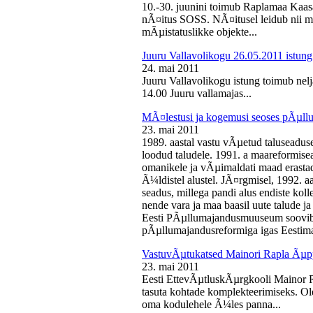
10.-30. juunini toimub Raplamaa Kaas
nÃ¤itus SOSS. NÃ¤itusel leidub nii ma
mÃµistatuslikke objekte...
Juuru Vallavolikogu 26.05.2011 istung
24. mai 2011
Juuru Vallavolikogu istung toimub nelj
14.00 Juuru vallamajas...
MÃ¤lestusi ja kogemusi seoses pÃµll
23. mai 2011
1989. aastal vastu vÃµetud taluseaduse
loodud taludele. 1991. a maareformise
omanikele ja vÃµimaldati maad erasta
Ã¼ldistel alustel. JÃ¤rgmisel, 1992. 
seadus, millega pandi alus endiste kolle
nende vara ja maa baasil uute talude 
Eesti PÃµllumajandusmuuseum soovib 
pÃµllumajandusreformiga igas Eestima
VastuvÃµtukatsed Mainori Rapla Ãµpp
23. mai 2011
Eesti EttevÃµtluskÃµrgkooli Mainor 
tasuta kohtade komplekteerimiseks. Ol
oma kodulehele Ã¼les panna...