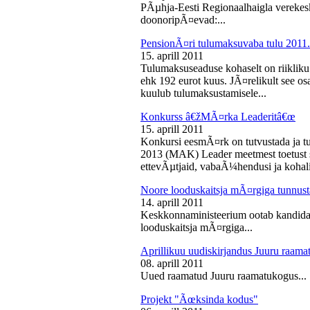
PÃµhja-Eesti Regionaalhaigla vereke
doonoripÃ¤evad:...
PensionÃ¤ri tulumaksuvaba tulu 2011. 
15. aprill 2011
Tulumaksuseaduse kohaselt on riikliku
ehk 192 eurot kuus. JÃ¤relikult see os
kuulub tulumaksustamisele...
Konkurss â€žMÃ¤rka Leaderitâ€œ
15. aprill 2011
Konkursi eesmÃ¤rk on tutvustada ja t
2013 (MAK) Leader meetmest toetust s
ettevÃµtjaid, vabaÃ¼hendusi ja kohali
Noore looduskaitsja mÃ¤rgiga tunnus
14. aprill 2011
Keskkonnaministeerium ootab kandidaa
looduskaitsja mÃ¤rgiga...
Aprillikuu uudiskirjandus Juuru raam
08. aprill 2011
Uued raamatud Juuru raamatukogus...
Projekt "Ãœksinda kodus"