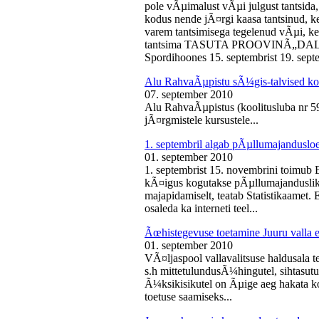
pole vÃµimalust vÃµi julgust tantsida,
kodus nende jÃ¤rgi kaasa tantsinud, kel
varem tantsimisega tegelenud vÃµi, k
tantsima TASUTA PROOVINÃ„DALA! 
Spordihoones 15. septembrist 19. septe
Alu RahvaÃµpistu sÃ¼gis-talvised ko
07. september 2010
Alu RahvaÃµpistus (koolitusluba nr 
jÃ¤rgmistele kursustele...
1. septembril algab pÃµllumajanduslo
01. september 2010
1. septembrist 15. novembrini toimub 
kÃ¤igus kogutakse pÃµllumajandusliku
majapidamiselt, teatab Statistikaamet
osaleda ka interneti teel...
Ãœhistegevuse toetamine Juuru valla e
01. september 2010
VÃ¤ljaspool vallavalitsuse haldusala te
s.h mittetulundusÃ¼hingutel, sihtasutus
Ã¼ksikisikutel on Ãµige aeg hakata ko
toetuse saamiseks...