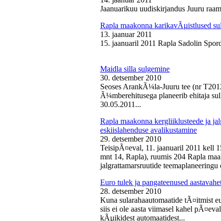
Jaanuarikuu uudiskirjandus Juuru raam
Rapla maakonna karikavÃµistlused sul
13. jaanuar 2011
15. jaanuaril 2011 Rapla Sadolin Spord
Maidla silla sulgemine
30. detsember 2010
Seoses ArankÃ¼la-Juuru tee (nr T2012
Ã¼mberehitusega planeerib ehitaja sul
30.05.2011...
Rapla maakonna kergliiklusteede ja ja
eskiislahenduse avalikustamine
29. detsember 2010
TeisipÃ¤eval, 11. jaanuaril 2011 kell 
mnt 14, Rapla), ruumis 204 Rapla maak
jalgrattamarsruutide teemaplaneeringu e
Euro tulek ja pangateenused aastavahe
28. detsember 2010
Kuna sularahaautomaatide tÃ¤itmist eu
siis ei ole aasta viimasel kahel pÃ¤ev
kÃµikidest automaatidest...