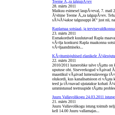
Teeme Ã„ra talgupÃ¤ev
28. märts 2011
Maikuu esimesel laupÃ¤eval, 7. mail 
Ã¼hine Teeme Ã„ra talgupÃ¤ev. Teha
sÃ¼Ã¼akse talgusuppi â€“ just nii, na
Raplamaa sotsiaal- ja tervisevaldkonn
23. märts 2011
Esmakordselt kuulutavad Rapla maav
vÃ¤lja konkursi Rapla maakonna sotsia
vÃ¤ljaandmiseks...
KÃ¤itumisjuhised elanikele Ã¼leujutu
22. märts 2011
2010/2011 lumerohke talve tÃµttu on k
uputuse oht. Siseveekogud vÃµivad Ã
maastikul vÃµivad lumesulaveega tÃ¤i
olukordi, kus kanalisatsioon ei vÃµta 
teed ja tÃ¤navad ujutatakse kohati Ã¼
ummistunud teetruupide tÃµttu proble
Juuru Vallavolikogu 24.03.2011 istung
21. märts 2011
Juuru Vallavolikogu istung toimub nel
kell 14.00 Juuru vallamajas...