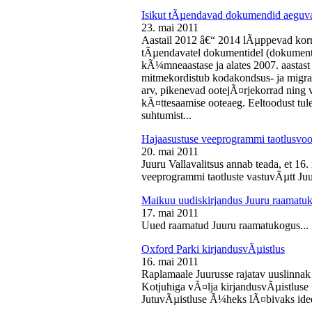
Isikut tÃµendavad dokumendid aeguv
23. mai 2011
Aastail 2012 â€“ 2014 lÃµppevad korra
tÃµendavatel dokumentidel (dokument),
kÃ¼mneaastase ja alates 2007. aastast 
mitmekordistub kodakondsus- ja migra
arv, pikenevad ootejÃ¤rjekorrad ning
kÃ¤ttesaamise ooteaeg. Eeltoodust tul
suhtumist...
Hajaasustuse veeprogrammi taotlusvoo
20. mai 2011
Juuru Vallavalitsus annab teada, et 16.
veeprogrammi taotluste vastuvÃµtt Juur
Maikuu uudiskirjandus Juuru raamatu
17. mai 2011
Uued raamatud Juuru raamatukogus...
Oxford Parki kirjandusvÃµistlus
16. mai 2011
Raplamaale Juurusse rajatav uuslinnak
Kotjuhiga vÃ¤lja kirjandusvÃµistluse 
JutuvÃµistluse Ã¼heks lÃ¤bivaks idee