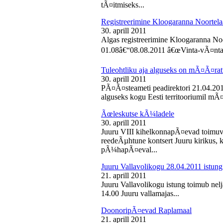
tÃ¤itmiseks...
Registreerimine Kloogaranna Noortela
30. aprill 2011
Algas registreerimine Kloogaranna Noo
01.08â€“08.08.2011 â€œVinta-vÃ¤ntaâ€
Tuleohtliku aja alguseks on mÃ¤Ã¤ra
30. aprill 2011
PÃ¤Ã¤steameti peadirektori 21.04.2011
alguseks kogu Eesti territooriumil mÃ¤
Ãœleskutse kÃ¼ladele
30. aprill 2011
Juuru VIII kihelkonnapÃ¤evad toimuvad
reedeÃµhtune kontsert Juuru kirikus
pÃ¼hapÃ¤eval...
Juuru Vallavolikogu 28.04.2011 istung
21. aprill 2011
Juuru Vallavolikogu istung toimub nelja
14.00 Juuru vallamajas...
DoonoripÃ¤evad Raplamaal
21. aprill 2011