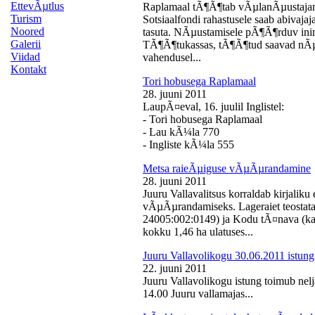
EttevÃµtlus
Raplamaal tÃ¶Ã¶tab vÃµlanÃµustajan
Turism
Sotsiaalfondi rahastusele saab abivaj
Noored
tasuta. NÃµustamisele pÃ¶Ã¶rduv inime
Galerii
TÃ¶Ã¶tukassas, tÃ¶Ã¶tud saavad nÃµ
Viidad
vahendusel...
Kontakt
Tori hobusega Raplamaal
28. juuni 2011
LaupÃ¤eval, 16. juulil Inglistel:
- Tori hobusega Raplamaal
- Lau kÃ¼la 770
- Ingliste kÃ¼la 555
Metsa raieÃµiguse vÃµÃµrandamine
28. juuni 2011
Juuru Vallavalitsus korraldab kirjali
vÃµÃµrandamiseks. Lageraiet teostata
24005:002:0149) ja Kodu tÃ¤nava (k
kokku 1,46 ha ulatuses...
Juuru Vallavolikogu 30.06.2011 istung
22. juuni 2011
Juuru Vallavolikogu istung toimub nelj
14.00 Juuru vallamajas...