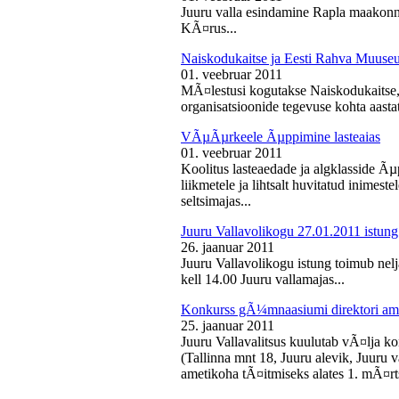
Juuru valla esindamine Rapla maakon
KÃ¤rus...
Naiskodukaitse ja Eesti Rahva Muus
01. veebruar 2011
MÃ¤lestusi kogutakse Naiskodukaitse
organisatsioonide tegevuse kohta aasta
VÃµÃµrkeele Ãµppimine lasteaias
01. veebruar 2011
Koolitus lasteaedade ja algklasside Ãµp
liikmetele ja lihtsalt huvitatud inimest
seltsimajas...
Juuru Vallavolikogu 27.01.2011 istung
26. jaanuar 2011
Juuru Vallavolikogu istung toimub nelj
kell 14.00 Juuru vallamajas...
Konkurss gÃ¼mnaasiumi direktori am
25. jaanuar 2011
Juuru Vallavalitsus kuulutab vÃ¤lja 
(Tallinna mnt 18, Juuru alevik, Juu
ametikoha tÃ¤itmiseks alates 1. mÃ¤rts