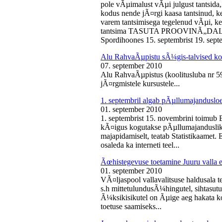
pole vÃµimalust vÃµi julgust tantsida,
kodus nende jÃ¤rgi kaasa tantsinud, kel
varem tantsimisega tegelenud vÃµi, k
tantsima TASUTA PROOVINÃ„DALA! 
Spordihoones 15. septembrist 19. septe
Alu RahvaÃµpistu sÃ¼gis-talvised ko
07. september 2010
Alu RahvaÃµpistus (koolitusluba nr 
jÃ¤rgmistele kursustele...
1. septembril algab pÃµllumajanduslo
01. september 2010
1. septembrist 15. novembrini toimub 
kÃ¤igus kogutakse pÃµllumajandusliku
majapidamiselt, teatab Statistikaamet
osaleda ka interneti teel...
Ãœhistegevuse toetamine Juuru valla e
01. september 2010
VÃ¤ljaspool vallavalitsuse haldusala te
s.h mittetulundusÃ¼hingutel, sihtasutus
Ã¼ksikisikutel on Ãµige aeg hakata ko
toetuse saamiseks...