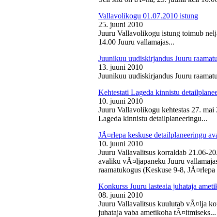
Vallavolikogu 01.07.2010 istung
25. juuni 2010
Juuru Vallavolikogu istung toimub nelj
14.00 Juuru vallamajas...
Juunikuu uudiskirjandus Juuru raamat
13. juuni 2010
Juunikuu uudiskirjandus Juuru raamatu
Kehtestati Lageda kinnistu detailplane
10. juuni 2010
Juuru Vallavolikogu kehtestas 27. ma
Lageda kinnistu detailplaneeringu...
JÃ¤rlepa keskuse detailplaneeringu av
10. juuni 2010
Juuru Vallavalitsus korraldab 21.06-2
avaliku vÃ¤ljapaneku Juuru vallamajas 
raamatukogus (Keskuse 9-8, JÃ¤rlepa 
Konkurss Juuru lasteaia juhataja ameti
08. juuni 2010
Juuru Vallavalitsus kuulutab vÃ¤lja ko
juhataja vaba ametikoha tÃ¤itmiseks...