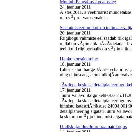
Muutub Pangabussi peatusaeg
24. jaanuar 2011
Alates 2011. a veebruarist muudetakse
min vÃµrra varasemaks...
Siseministeerium kutsub tellima e-valij
20. jaanuar 2011
Riigikogu valimiste eel saadab riik iga
millal on vÃµimalik hÃ¤Ã¤letada. Tava
teel, kuid riigiportaalis on vÃµimalik te
Hanke korraldamine
18. jaanuar 2011
Lihtsustatud hange JÃ¤rlepa haridus- j
ning ehituseaegse omanikujÃ¤relvalve t
JÃ¤rlepa keskuse detailplaneeringu ke
17. jaanuar 2011
Juuru Vallavolikogu kehtestas 25.11.
JÃ¤rlepa keskuse detailplaneeringu os
kinnistu katastriÃ¼ksuse 24004:001:
detailplaneering algatati Juuru Vallav
keskkonnamÃµju hindamist algatamata
Uudiskirjandus Juuru raamatukogus
14. jaanuar 2011