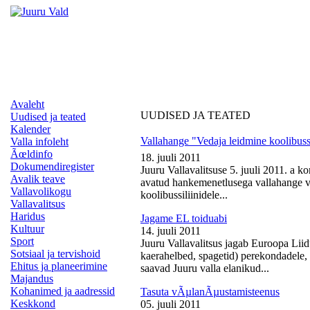
Avaleht
UUDISED JA TEATED
Uudised ja teated
Kalender
Vallahange "Vedaja leidmine koolibussi
Valla infoleht
Ãœldinfo
18. juuli 2011
Dokumendiregister
Juuru Vallavalitsuse 5. juuli 2011. a k
Avalik teave
avatud hankemenetlusega vallahange ve
Vallavolikogu
koolibussiliinidele...
Vallavalitsus
Haridus
Jagame EL toiduabi
Kultuur
14. juuli 2011
Sport
Juuru Vallavalitsus jagab Euroopa Liid
Sotsiaal ja tervishoid
kaerahelbed, spagetid) perekondadele, 
Ehitus ja planeerimine
saavad Juuru valla elanikud...
Majandus
Kohanimed ja aadressid
Tasuta vÃµlanÃµustamisteenus
Keskkond
05. juuli 2011