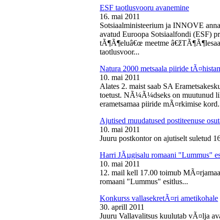
ESF taotlusvooru avanemine
16. mai 2011
Sotsiaalministeerium ja INNOVE annava
avatud Euroopa Sotsiaalfondi (ESF) pri
tÃ¶Ã¶eluâ€œ meetme â€žTÃ¶Ã¶lesaam
taotlusvoor...
Natura 2000 metsaala piiride tÃ¤hist
10. mai 2011
Alates 2. maist saab SA Erametsakesk
toetust. NÃ¼Ã¼dseks on muutunud liht
erametsamaa piiride mÃ¤rkimise kord.
Ajutised muudatused postiteenuse osut
10. mai 2011
Juuru postkontor on ajutiselt suletud 1
Harri JÃµgisalu romaani "Lummus" es
10. mai 2011
12. mail kell 17.00 toimub MÃ¤rjamaa 
romaani "Lummus" esitlus...
Konkurss vallasekretÃ¤ri ametikohale
30. aprill 2011
Juuru Vallavalitsus kuulutab vÃ¤lja av