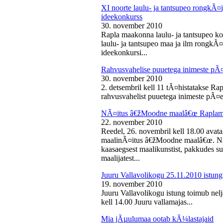
XI noorte laulu- ja tantsupeo rongkÃ
ideekonkurss
30. november 2010
Rapla maakonna laulu- ja tantsupeo ko
laulu- ja tantsupeo maa ja ilm rongk
ideekonkursi...
Rahvusvahelise puuetega inimeste pÃ
30. november 2010
2. detsembril kell 11 tÃ¤histatakse Ra
rahvusvahelist puuetega inimeste pÃ¤e
NÃ¤itus â€žMoodne maalâ€œ Raplama
22. november 2010
Reedel, 26. novembril kell 18.00 ava
maalinÃ¤itus â€žMoodne maalâ€œ. NÃ¤
kaasaegsest maalikunstist, pakkudes sub
maalijatest...
Juuru Vallavolikogu 25.11.2010 istung
19. november 2010
Juuru Vallavolikogu istung toimub nel
kell 14.00 Juuru vallamajas...
Mia jÃµulumaa ootab kÃ¼lastajaid