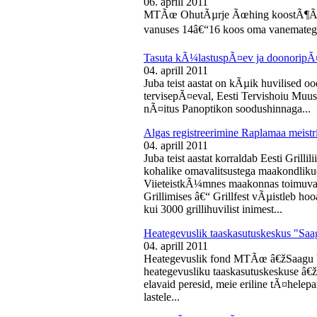
06. aprill 2011
MTÃœ OhutÃµrje Ãœhing koostÃ¶Ã¶s
vanuses 14â€“16 koos oma vanematega
Tasuta kÃ¼lastuspÃ¤ev ja doonoripÃ
04. aprill 2011
Juba teist aastat on kÃµik huvilised oo
tervisepÃ¤eval, Eesti Tervishoiu Muu
nÃ¤itus Panoptikon soodushinnaga...
Algas registreerimine Raplamaa meistri
04. aprill 2011
Juba teist aastat korraldab Eesti Gril
kohalike omavalitsustega maakondliku
ViieteistkÃ¼mnes maakonnas toimuval 
Grillimises â€“ Grillfest vÃµistleb h
kui 3000 grillihuvilist inimest...
Heategevuslik taaskasutuskeskus "Saa
04. aprill 2011
Heategevuslik fond MTÃœ â€žSaagu 
heategevusliku taaskasutuskeskuse â
elavaid peresid, meie eriline tÃ¤helep
lastele...