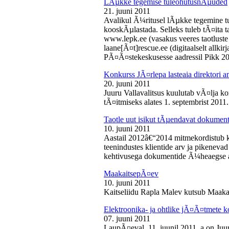
LÃµkke tegemise tuleohutusnÃµuded
21. juuni 2011
Avalikul Ã¼ritusel lÃµkke tegemine t
kooskÃµlastada. Selleks tuleb tÃ¤ita tao
www.lepk.ee (vasakus veeres taotluste a
laane[Ã¤t]rescue.ee (digitaalselt allk
PÃ¤Ã¤stekeskusesse aadressil Pikk 2
Konkurss JÃ¤rlepa lasteaia direktori a
20. juuni 2011
Juuru Vallavalitsus kuulutab vÃ¤lja ko
tÃ¤itmiseks alates 1. septembrist 2011.
Taotle uut isikut tÃµendavat dokumenti
10. juuni 2011
Aastail 2012â€“2014 mitmekordistub 
teenindustes klientide arv ja pikenevad
kehtivusega dokumentide Ã¼heaegse a
MaakaitsepÃ¤ev
10. juuni 2011
Kaitseliidu Rapla Malev kutsub Maakai
Elektroonika- ja ohtlike jÃ¤Ã¤tmete 
07. juuni 2011
LaupÃ¤eval, 11. juunil 2011. a on Juu