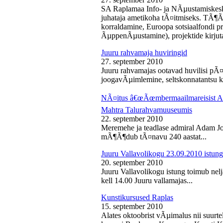
SA Raplamaa Info- ja NÃµustamiskesk
juhataja ametikoha tÃ¤itmiseks. TÃ¶Ã
korraldamine, Euroopa sotsiaalfondi p
ÃµppenÃµustamine), projektide kirjuta
Juuru rahvamaja huviringid
27. september 2010
Juuru rahvamajas ootavad huvilisi pÃ¤r
joogavÃµimlemine, seltskonnatantsu ku
NÃ¤itus â€œÃœmbermaailmareisist Ada
Mahtra Talurahvamuuseumis
22. september 2010
Meremehe ja teadlase admiral Adam J
mÃ¶Ã¶dub tÃ¤navu 240 aastat...
Juuru Vallavolikogu 23.09.2010 istung
20. september 2010
Juuru Vallavolikogu istung toimub nel
kell 14.00 Juuru vallamajas...
Kunstikursused Raplas
15. september 2010
Alates oktoobrist vÃµimalus nii suurte