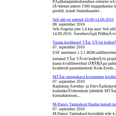
PÃµllumajandusloenduse esimene nÃ¤d
tÃ¤idetud ankeet 1500 majapidamise k
pooleli, teatab Statistikaamet...
Seli sild on suletud 10.09-14.09.2010
08. september 2010
Seli-Angerja mnt 1,4 km asuv Seli sil
14.09.2010. ÃœmbersÃµit PrillimÃ¤e 
Tasuta koolitused TÃœ TÃ¼ri kolled
07. september 2010
ESF meetmest 1.3.1 â€žKvalifitseeri
toetatud TÃœ TÃ¼ri kolledÅ¾i projek
kaasa kvalifitseeritud tÃ¶Ã¶jÃµu pak
kvaliteedi parandamisele Kesk-Eestis..
MTÃœ arengukava koostamise koolit
07. september 2010
Raplamaa Arendus- ja EttevÃµtluskes
kodanikeÃ¼henduste juhtidele MTÃœ a
konsultatsiooni...
M-Dance Tantsukool Raplas kutsub ta
07. september 2010
M-Dance Tantsukool korraldab teile kÃµ