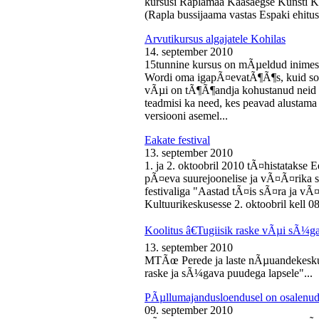
kursusi Raplamaa Kaasaegse Kunsti Ke
(Rapla bussijaama vastas Espaki ehitusp
Arvutikursus algajatele Kohilas
14. september 2010
15tunnine kursus on mÃµeldud inime
Wordi oma igapÃ¤evatÃ¶Ã¶s, kuid soo
vÃµi on tÃ¶Ã¶andja kohustanud neid s
teadmisi ka need, kes peavad alustam
versiooni asemel...
Eakate festival
13. september 2010
1. ja 2. oktoobril 2010 tÃ¤histatakse E
pÃ¤eva suurejoonelise ja vÃ¤Ã¤rika
festivaliga "Aastad tÃ¤is sÃ¤ra ja vÃ
Kultuurikeskusesse 2. oktoobril kell 08
Koolitus â€Tugiisik raske vÃµi sÃ¼ga
13. september 2010
MTÃœ Perede ja laste nÃµuandekeskus
raske ja sÃ¼gava puudega lapsele"...
PÃµllumajandusloendusel on osalenud
09. september 2010