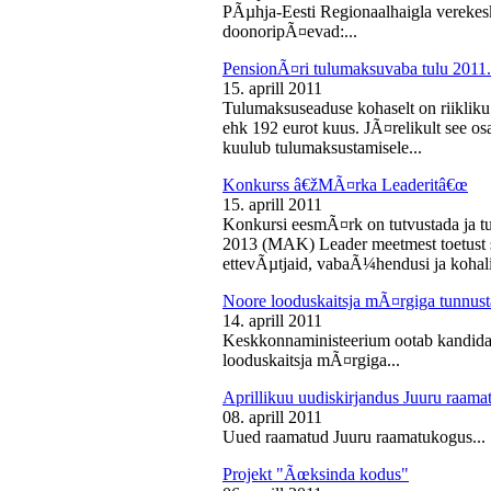
PÃµhja-Eesti Regionaalhaigla vereke
doonoripÃ¤evad:...
PensionÃ¤ri tulumaksuvaba tulu 2011. 
15. aprill 2011
Tulumaksuseaduse kohaselt on riikliku
ehk 192 eurot kuus. JÃ¤relikult see os
kuulub tulumaksustamisele...
Konkurss â€žMÃ¤rka Leaderitâ€œ
15. aprill 2011
Konkursi eesmÃ¤rk on tutvustada ja t
2013 (MAK) Leader meetmest toetust s
ettevÃµtjaid, vabaÃ¼hendusi ja kohali
Noore looduskaitsja mÃ¤rgiga tunnus
14. aprill 2011
Keskkonnaministeerium ootab kandidaa
looduskaitsja mÃ¤rgiga...
Aprillikuu uudiskirjandus Juuru raam
08. aprill 2011
Uued raamatud Juuru raamatukogus...
Projekt "Ãœksinda kodus"