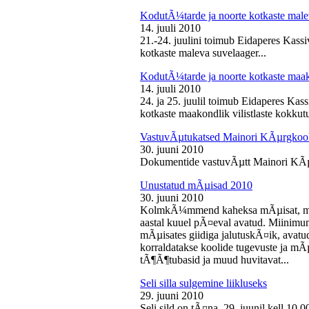
KodutÃ¼tarde ja noorte kotkaste male
14. juuli 2010
21.-24. juulini toimub Eidaperes Kas
kotkaste maleva suvelaager...
KodutÃ¼tarde ja noorte kotkaste maako
14. juuli 2010
24. ja 25. juulil toimub Eidaperes Ka
kotkaste maakondlik vilistlaste kokkutu
VastuvÃµtukatsed Mainori KÃµrgkool
30. juuni 2010
Dokumentide vastuvÃµtt Mainori KÃµ
Unustatud mÃµisad 2010
30. juuni 2010
KolmkÃ¼mmend kaheksa mÃµisat, mille
aastal kuuel pÃ¤eval avatud. Miinimu
mÃµisates giidiga jalutuskÃ¤ik, avatu
korraldatakse koolide tugevuste ja mÃ
tÃ¶Ã¶tubasid ja muud huvitavat...
Seli silla sulgemine liikluseks
29. juuni 2010
Seli sild on tÃ¤na, 29. juunil kell 10.0