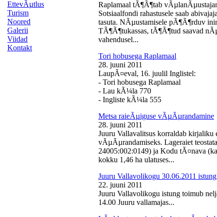
EttevÃµtlus
Raplamaal tÃ¶Ã¶tab vÃµlanÃµustajan
Turism
Sotsiaalfondi rahastusele saab abivaj
Noored
tasuta. NÃµustamisele pÃ¶Ã¶rduv inime
Galerii
TÃ¶Ã¶tukassas, tÃ¶Ã¶tud saavad nÃµ
Viidad
vahendusel...
Kontakt
Tori hobusega Raplamaal
28. juuni 2011
LaupÃ¤eval, 16. juulil Inglistel:
- Tori hobusega Raplamaal
- Lau kÃ¼la 770
- Ingliste kÃ¼la 555
Metsa raieÃµiguse vÃµÃµrandamine
28. juuni 2011
Juuru Vallavalitsus korraldab kirjali
vÃµÃµrandamiseks. Lageraiet teostata
24005:002:0149) ja Kodu tÃ¤nava (k
kokku 1,46 ha ulatuses...
Juuru Vallavolikogu 30.06.2011 istung
22. juuni 2011
Juuru Vallavolikogu istung toimub nelj
14.00 Juuru vallamajas...