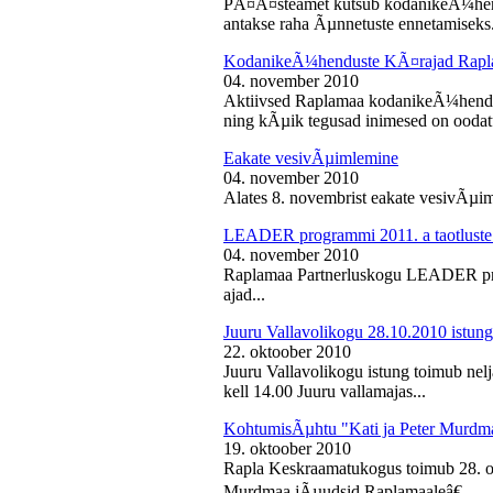
PÃ¤Ã¤steamet kutsub kodanikeÃ¼hendu
antakse raha Ãµnnetuste ennetamiseks.
KodanikeÃ¼henduste KÃ¤rajad Rapl
04. november 2010
Aktiivsed Raplamaa kodanikeÃ¼hendust
ning kÃµik tegusad inimesed on ooda
Eakate vesivÃµimlemine
04. november 2010
Alates 8. novembrist eakate vesivÃµiml
LEADER programmi 2011. a taotluste
04. november 2010
Raplamaa Partnerluskogu LEADER pro
ajad...
Juuru Vallavolikogu 28.10.2010 istung
22. oktoober 2010
Juuru Vallavolikogu istung toimub nel
kell 14.00 Juuru vallamajas...
KohtumisÃµhtu "Kati ja Peter Murdm
19. oktoober 2010
Rapla Keskraamatukogus toimub 28. o
Murdmaa jÃµudsid Raplamaaleâ€...