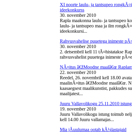
XI noorte laulu- ja tantsupeo rongkÃ
ideekonkurss
30. november 2010
Rapla maakonna laulu- ja tantsupeo ko
laulu- ja tantsupeo maa ja ilm rongk
ideekonkursi...
Rahvusvahelise puuetega inimeste pÃ
30. november 2010
2. detsembril kell 11 tÃ¤histatakse Ra
rahvusvahelist puuetega inimeste pÃ¤e
NÃ¤itus â€žMoodne maalâ€œ Raplama
22. november 2010
Reedel, 26. novembril kell 18.00 ava
maalinÃ¤itus â€žMoodne maalâ€œ. NÃ¤
kaasaegsest maalikunstist, pakkudes sub
maalijatest...
Juuru Vallavolikogu 25.11.2010 istung
19. november 2010
Juuru Vallavolikogu istung toimub nel
kell 14.00 Juuru vallamajas...
Mia jÃµulumaa ootab kÃ¼lastajaid