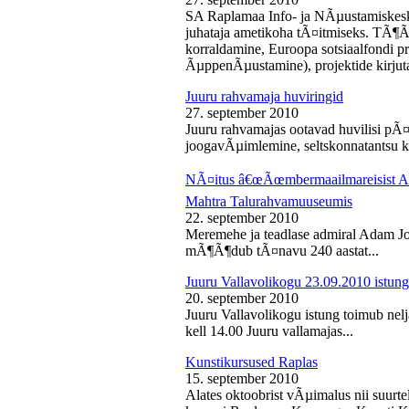
SA Raplamaa Info- ja NÃµustamiskesk
juhataja ametikoha tÃ¤itmiseks. TÃ¶Ã
korraldamine, Euroopa sotsiaalfondi p
ÃµppenÃµustamine), projektide kirjuta
Juuru rahvamaja huviringid
27. september 2010
Juuru rahvamajas ootavad huvilisi pÃ¤r
joogavÃµimlemine, seltskonnatantsu ku
NÃ¤itus â€œÃœmbermaailmareisist Ada
Mahtra Talurahvamuuseumis
22. september 2010
Meremehe ja teadlase admiral Adam J
mÃ¶Ã¶dub tÃ¤navu 240 aastat...
Juuru Vallavolikogu 23.09.2010 istung
20. september 2010
Juuru Vallavolikogu istung toimub nel
kell 14.00 Juuru vallamajas...
Kunstikursused Raplas
15. september 2010
Alates oktoobrist vÃµimalus nii suurte