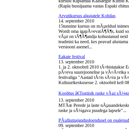
kursusi Raplamaa Kaasaegse Kunsti Ke
(Rapla bussijaama vastas Espaki ehitusp
Arvutikursus algajatele Kohilas
14. september 2010
15tunnine kursus on mÃµeldud inime
Wordi oma igapÃ¤evatÃ¶Ã¶s, kuid soo
vÃµi on tÃ¶Ã¶andja kohustanud neid s
teadmisi ka need, kes peavad alustam
versiooni asemel...
Eakate festival
13. september 2010
1. ja 2. oktoobril 2010 tÃ¤histatakse E
pÃ¤eva suurejoonelise ja vÃ¤Ã¤rika
festivaliga "Aastad tÃ¤is sÃ¤ra ja vÃ
Kultuurikeskusesse 2. oktoobril kell 08
Koolitus â€Tugiisik raske vÃµi sÃ¼ga
13. september 2010
MTÃœ Perede ja laste nÃµuandekeskus
raske ja sÃ¼gava puudega lapsele"...
PÃµllumajandusloendusel on osalenud
09. september 2010