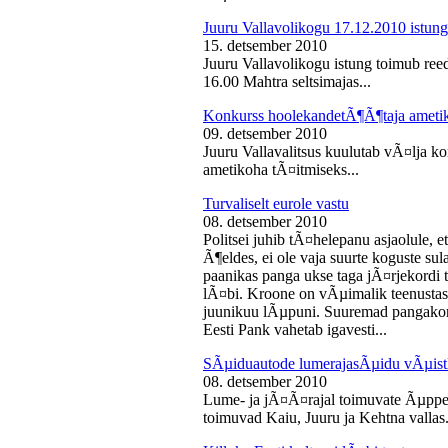
Juuru Vallavolikogu 17.12.2010 istung
15. detsember 2010
Juuru Vallavolikogu istung toimub reed
16.00 Mahtra seltsimajas...
Konkurss hoolekandetÃ¶Ã¶taja ameti
09. detsember 2010
Juuru Vallavalitsus kuulutab vÃ¤lja 
ametikoha tÃ¤itmiseks...
Turvaliselt eurole vastu
08. detsember 2010
Politsei juhib tÃ¤helepanu asjaolule, et
Ã¶eldes, ei ole vaja suurte koguste sul
paanikas panga ukse taga jÃ¤rjekord
lÃ¤bi. Kroone on vÃµimalik teenustas
juunikuu lÃµpuni. Suuremad pangakont
Eesti Pank vahetab igavesti...
SÃµiduautode lumerajasÃµidu vÃµist
08. detsember 2010
Lume- ja jÃ¤Ã¤rajal toimuvate Ãµppe
toimuvad Kaiu, Juuru ja Kehtna vallas.