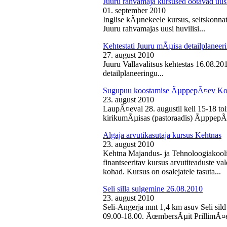
Juuru rahvamaja kursused ootavad uusi
01. september 2010
Inglise kÃµnekeele kursus, seltskonn
Juuru rahvamajas uusi huvilisi...
Kehtestati Juuru mÃµisa detailplaneer
27. august 2010
Juuru Vallavalitsus kehtestas 16.08.2
detailplaneeringu...
Sugupuu koostamise ÃµppepÃ¤ev Ko
23. august 2010
LaupÃ¤eval 28. augustil kell 15-18 
kirikumÃµisas (pastoraadis) ÃµppepÃ
Algaja arvutikasutaja kursus Kehtnas
23. august 2010
Kehtna Majandus- ja Tehnoloogiakooli
finantseeritav kursus arvutiteaduste 
kohad. Kursus on osalejatele tasuta...
Seli silla sulgemine 26.08.2010
23. august 2010
Seli-Angerja mnt 1,4 km asuv Seli sild
09.00-18.00. ÃœmbersÃµit PrillimÃ¤e