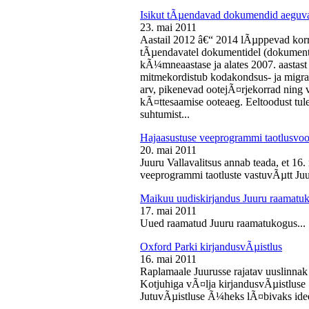
Isikut tÃµendavad dokumendid aeguv
23. mai 2011
Aastail 2012 â€“ 2014 lÃµppevad korra
tÃµendavatel dokumentidel (dokument),
kÃ¼mneaastase ja alates 2007. aastast 
mitmekordistub kodakondsus- ja migra
arv, pikenevad ootejÃ¤rjekorrad ning
kÃ¤ttesaamise ooteaeg. Eeltoodust tul
suhtumist...
Hajaasustuse veeprogrammi taotlusvoo
20. mai 2011
Juuru Vallavalitsus annab teada, et 16.
veeprogrammi taotluste vastuvÃµtt Juur
Maikuu uudiskirjandus Juuru raamatu
17. mai 2011
Uued raamatud Juuru raamatukogus...
Oxford Parki kirjandusvÃµistlus
16. mai 2011
Raplamaale Juurusse rajatav uuslinnak
Kotjuhiga vÃ¤lja kirjandusvÃµistluse 
JutuvÃµistluse Ã¼heks lÃ¤bivaks idee