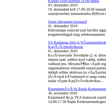
Killuke Eesti kultuuri lÃ¤bi tantsu
03. detsember 2010
19. detsembril kell 17.00-20.00 toimu
suurejooneline tantsuetendus â€žEesti 
Juuru rahvamaja kursused
01. detsember 2010
Rahvamajas ootavad uusi huvilisi algaj
joogatreeningud ning seltskonnatantsu 
SA Raplamaa Info-ja NÃµustamiskesku
KarjÃ¤Ã¤rikohvikusse
01. detsember 2010
Ka tÃ¤navusele Teeviidale (2.-4. det
minust saab, milline kool valida, milli
valikuid jms. MessimÃ¶llus vÃµib sega
organisatsioon reklaamib ennast parima
tekitab selline aktiivsus ka vÃµÃµris
jÃ¤Ã¤nud kÃ¼simused ei saagi vastust
maha vÃµtta KarjÃ¤Ã¤rikohvikus...
RaamatumÃ¼Ã¼k Rapla Keskraamat
30. november 2010
Kirjastused Ilo ja TEA kutsuvad suur
14.00-17.30 Rapla Keskraamatukogus.