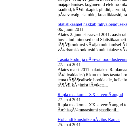
majapidamises kogunenud elektroonika-
raadiod, kÃ¼lmkapid, pliidid, arvutid,
pÃ¤evavalguslambid, kraadiklaasid, ra
Statistikaamet hakkab rahvaloendusek
06. juuni 2011
Alates 2. juunist saavad 2011. aasta r
huvitatud inimesed end Statistikaameti 
tÃ¶Ã¶konkursi vÃ¤ljakuulutamisel Ã
vÃ¤rbamiskonkursid kuulutatakse vÃ¤l
Tasuta kodu- ja pÃ¤evahoooldusteenus
27. mai 2011
Alates maist 2011 pakutakse Raplamaa
lÃ¤hivaldades) 6 kuu mahus tasuta hoo
tema tÃ¶Ã¶ealisele hooldajale, kelle 
tÃ¶Ã¶l kÃ¤imist jÃ¤tkata...
Rapla maakonna XX suvemÃ¤ngud
27. mai 2011
Rapla maakonna XX suvemÃ¤ngud toi
ÃœhisgÃ¼mnaasiumi staadionil...
Hollandi kunstnike nÃ¤itus Raplas
25. mai 2011