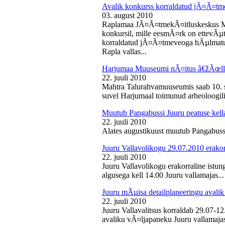
Avalik konkurss korraldatud jÃ¤Ã¤tm
03. august 2010
Raplamaa JÃ¤Ã¤tmekÃ¤itluskeskus M
konkursil, mille eesmÃ¤rk on ettevÃµ
korraldatud jÃ¤Ã¤tmeveoga hÃµlmatu
Rapla vallas...
Harjumaa Muuseumi nÃ¤itus â€žÃœll
22. juuli 2010
Mahtra Talurahvamuuseumis saab 10. s
suvel Harjumaal toimunud arheoloogilis
Muutub Pangabussi Juuru peatuse kell
22. juuli 2010
Alates augustikuust muutub Pangabussi
Juuru Vallavolikogu 29.07.2010 erakor
22. juuli 2010
Juuru Vallavolikogu erakorraline istun
algusega kell 14.00 Juuru vallamajas...
Juuru mÃµisa detailplaneeringu avali
22. juuli 2010
Juuru Vallavalitsus korraldab 29.07-1
avaliku vÃ¤ljapaneku Juuru vallamajas