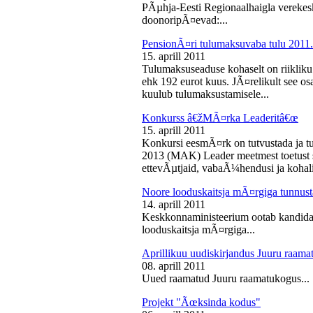
PÃµhja-Eesti Regionaalhaigla vereke
doonoripÃ¤evad:...
PensionÃ¤ri tulumaksuvaba tulu 2011. 
15. aprill 2011
Tulumaksuseaduse kohaselt on riikliku
ehk 192 eurot kuus. JÃ¤relikult see os
kuulub tulumaksustamisele...
Konkurss â€žMÃ¤rka Leaderitâ€œ
15. aprill 2011
Konkursi eesmÃ¤rk on tutvustada ja t
2013 (MAK) Leader meetmest toetust s
ettevÃµtjaid, vabaÃ¼hendusi ja kohali
Noore looduskaitsja mÃ¤rgiga tunnus
14. aprill 2011
Keskkonnaministeerium ootab kandidaa
looduskaitsja mÃ¤rgiga...
Aprillikuu uudiskirjandus Juuru raam
08. aprill 2011
Uued raamatud Juuru raamatukogus...
Projekt "Ãœksinda kodus"