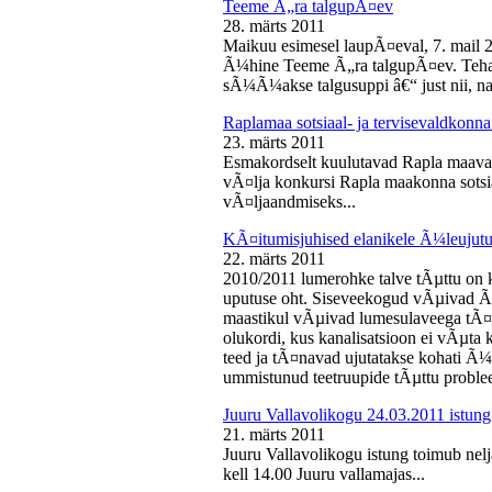
Teeme Ã„ra talgupÃ¤ev
28. märts 2011
Maikuu esimesel laupÃ¤eval, 7. mail 
Ã¼hine Teeme Ã„ra talgupÃ¤ev. Teha
sÃ¼Ã¼akse talgusuppi â€“ just nii, na
Raplamaa sotsiaal- ja tervisevaldkonn
23. märts 2011
Esmakordselt kuulutavad Rapla maav
vÃ¤lja konkursi Rapla maakonna sotsia
vÃ¤ljaandmiseks...
KÃ¤itumisjuhised elanikele Ã¼leujutu
22. märts 2011
2010/2011 lumerohke talve tÃµttu on k
uputuse oht. Siseveekogud vÃµivad Ã
maastikul vÃµivad lumesulaveega tÃ¤i
olukordi, kus kanalisatsioon ei vÃµta 
teed ja tÃ¤navad ujutatakse kohati Ã¼
ummistunud teetruupide tÃµttu proble
Juuru Vallavolikogu 24.03.2011 istung
21. märts 2011
Juuru Vallavolikogu istung toimub nel
kell 14.00 Juuru vallamajas...