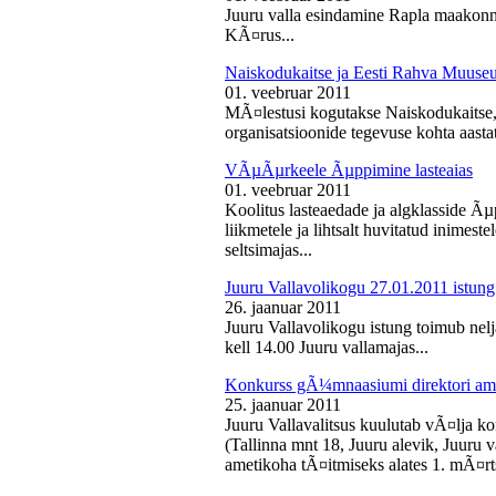
Juuru valla esindamine Rapla maakon
KÃ¤rus...
Naiskodukaitse ja Eesti Rahva Muus
01. veebruar 2011
MÃ¤lestusi kogutakse Naiskodukaitse
organisatsioonide tegevuse kohta aasta
VÃµÃµrkeele Ãµppimine lasteaias
01. veebruar 2011
Koolitus lasteaedade ja algklasside Ãµp
liikmetele ja lihtsalt huvitatud inimest
seltsimajas...
Juuru Vallavolikogu 27.01.2011 istung
26. jaanuar 2011
Juuru Vallavolikogu istung toimub nelj
kell 14.00 Juuru vallamajas...
Konkurss gÃ¼mnaasiumi direktori am
25. jaanuar 2011
Juuru Vallavalitsus kuulutab vÃ¤lja 
(Tallinna mnt 18, Juuru alevik, Juu
ametikoha tÃ¤itmiseks alates 1. mÃ¤rts