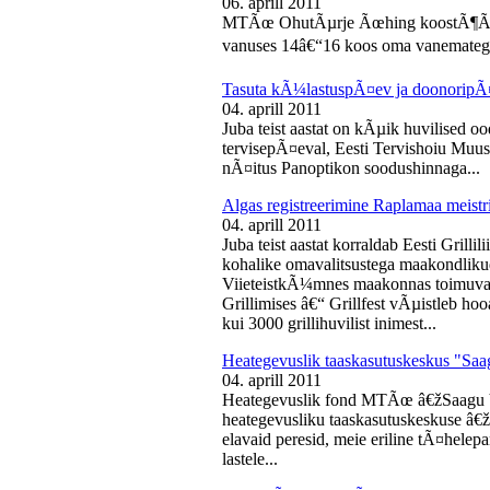
06. aprill 2011
MTÃœ OhutÃµrje Ãœhing koostÃ¶Ã¶s
vanuses 14â€“16 koos oma vanematega
Tasuta kÃ¼lastuspÃ¤ev ja doonoripÃ
04. aprill 2011
Juba teist aastat on kÃµik huvilised oo
tervisepÃ¤eval, Eesti Tervishoiu Muu
nÃ¤itus Panoptikon soodushinnaga...
Algas registreerimine Raplamaa meistri
04. aprill 2011
Juba teist aastat korraldab Eesti Gril
kohalike omavalitsustega maakondliku
ViieteistkÃ¼mnes maakonnas toimuval 
Grillimises â€“ Grillfest vÃµistleb h
kui 3000 grillihuvilist inimest...
Heategevuslik taaskasutuskeskus "Saa
04. aprill 2011
Heategevuslik fond MTÃœ â€žSaagu 
heategevusliku taaskasutuskeskuse â
elavaid peresid, meie eriline tÃ¤helep
lastele...