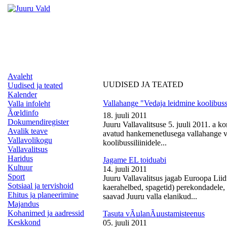
Avaleht
UUDISED JA TEATED
Uudised ja teated
Kalender
Vallahange "Vedaja leidmine koolibussi
Valla infoleht
Ãœldinfo
18. juuli 2011
Dokumendiregister
Juuru Vallavalitsuse 5. juuli 2011. a k
Avalik teave
avatud hankemenetlusega vallahange ve
Vallavolikogu
koolibussiliinidele...
Vallavalitsus
Haridus
Jagame EL toiduabi
Kultuur
14. juuli 2011
Sport
Juuru Vallavalitsus jagab Euroopa Liid
Sotsiaal ja tervishoid
kaerahelbed, spagetid) perekondadele, 
Ehitus ja planeerimine
saavad Juuru valla elanikud...
Majandus
Kohanimed ja aadressid
Tasuta vÃµlanÃµustamisteenus
Keskkond
05. juuli 2011