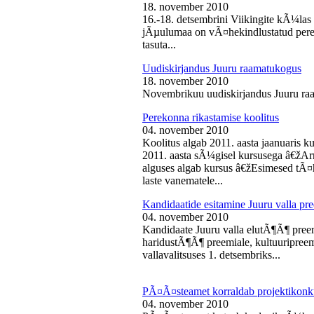
18. november 2010
16.-18. detsembrini Viikingite kÃ¼la
jÃµulumaa on vÃ¤hekindlustatud perede
tasuta...
Uudiskirjandus Juuru raamatukogus
18. november 2010
Novembrikuu uudiskirjandus Juuru ra
Perekonna rikastamise koolitus
04. november 2010
Koolitus algab 2011. aasta jaanuaris
2011. aasta sÃ¼gisel kursusega â€žAr
alguses algab kursus â€žEsimesed tÃ¤
laste vanematele...
Kandidaatide esitamine Juuru valla 
04. november 2010
Kandidaate Juuru valla elutÃ¶Ã¶ preem
haridustÃ¶Ã¶ preemiale, kultuuripreem
vallavalitsuses 1. detsembriks...
PÃ¤Ã¤steamet korraldab projektikonk
04. november 2010