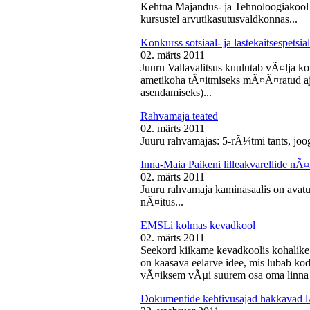
Kehtna Majandus- ja Tehnoloogiakool k
kursustel arvutikasutusvaldkonnas...
Konkurss sotsiaal- ja lastekaitsespetsia
02. märts 2011
Juuru Vallavalitsus kuulutab vÃ¤lja konk
ametikoha tÃ¤itmiseks mÃ¤Ã¤ratud aja
asendamiseks)...
Rahvamaja teated
02. märts 2011
Juuru rahvamajas: 5-rÃ¼tmi tants, joog
Inna-Maia Paikeni lilleakvarellide nÃ¤
02. märts 2011
Juuru rahvamaja kaminasaalis on avatud
nÃ¤itus...
EMSLi kolmas kevadkool
02. märts 2011
Seekord kiikame kevadkoolis kohalike
on kaasava eelarve idee, mis lubab koda
vÃ¤iksem vÃµi suurem osa oma linna v
Dokumentide kehtivusajad hakkavad