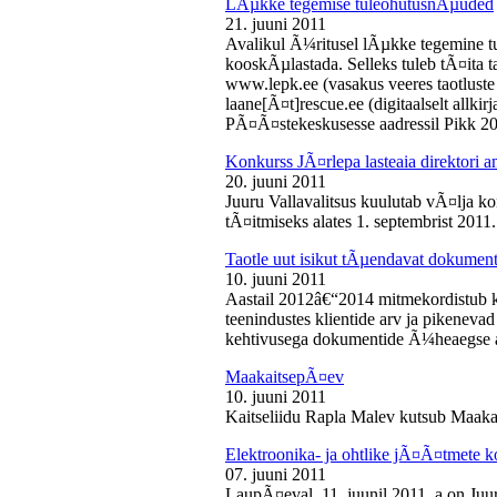
LÃµkke tegemise tuleohutusnÃµuded
21. juuni 2011
Avalikul Ã¼ritusel lÃµkke tegemine t
kooskÃµlastada. Selleks tuleb tÃ¤ita tao
www.lepk.ee (vasakus veeres taotluste a
laane[Ã¤t]rescue.ee (digitaalselt allk
PÃ¤Ã¤stekeskusesse aadressil Pikk 2
Konkurss JÃ¤rlepa lasteaia direktori a
20. juuni 2011
Juuru Vallavalitsus kuulutab vÃ¤lja ko
tÃ¤itmiseks alates 1. septembrist 2011.
Taotle uut isikut tÃµendavat dokumenti
10. juuni 2011
Aastail 2012â€“2014 mitmekordistub 
teenindustes klientide arv ja pikenevad
kehtivusega dokumentide Ã¼heaegse a
MaakaitsepÃ¤ev
10. juuni 2011
Kaitseliidu Rapla Malev kutsub Maakai
Elektroonika- ja ohtlike jÃ¤Ã¤tmete 
07. juuni 2011
LaupÃ¤eval, 11. juunil 2011. a on Juu