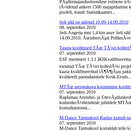
PÃµllumajandusloenduse esimene nÃ¤d
tÃ¤idetud ankeet 1500 majapidamise k
pooleli, teatab Statistikaamet...
Seli sild on suletud 10.09-14.09.2010
08. september 2010
Seli-Angerja mnt 1,4 km asuv Seli sil
14.09.2010. ÃœmbersÃµit PrillimÃ¤e 
Tasuta koolitused TÃœ TÃ¼ri kolled
07. september 2010
ESF meetmest 1.3.1 â€žKvalifitseeri
toetatud TÃœ TÃ¼ri kolledÅ¾i projek
kaasa kvalifitseeritud tÃ¶Ã¶jÃµu pak
kvaliteedi parandamisele Kesk-Eestis..
MTÃœ arengukava koostamise koolit
07. september 2010
Raplamaa Arendus- ja EttevÃµtluskes
kodanikeÃ¼henduste juhtidele MTÃœ a
konsultatsiooni...
M-Dance Tantsukool Raplas kutsub ta
07. september 2010
M-Dance Tantsukool korraldab teile kÃµ