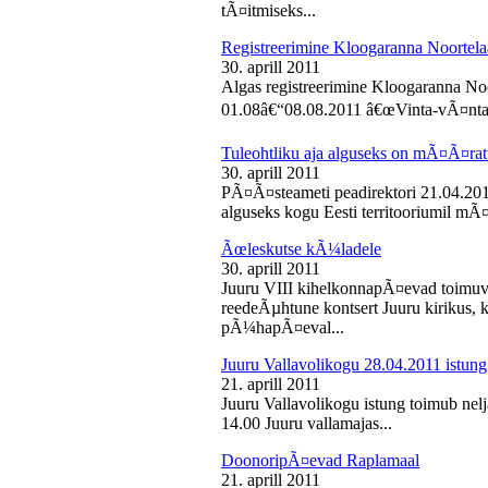
tÃ¤itmiseks...
Registreerimine Kloogaranna Noortela
30. aprill 2011
Algas registreerimine Kloogaranna Noo
01.08â€“08.08.2011 â€œVinta-vÃ¤ntaâ€
Tuleohtliku aja alguseks on mÃ¤Ã¤ra
30. aprill 2011
PÃ¤Ã¤steameti peadirektori 21.04.2011
alguseks kogu Eesti territooriumil mÃ¤
Ãœleskutse kÃ¼ladele
30. aprill 2011
Juuru VIII kihelkonnapÃ¤evad toimuvad
reedeÃµhtune kontsert Juuru kirikus
pÃ¼hapÃ¤eval...
Juuru Vallavolikogu 28.04.2011 istung
21. aprill 2011
Juuru Vallavolikogu istung toimub nelja
14.00 Juuru vallamajas...
DoonoripÃ¤evad Raplamaal
21. aprill 2011