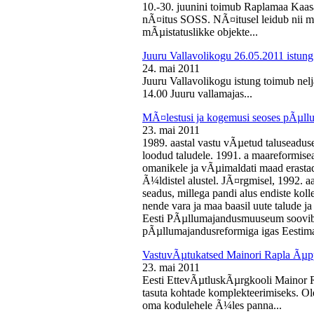
10.-30. juunini toimub Raplamaa Kaas
nÃ¤itus SOSS. NÃ¤itusel leidub nii ma
mÃµistatuslikke objekte...
Juuru Vallavolikogu 26.05.2011 istung
24. mai 2011
Juuru Vallavolikogu istung toimub nelj
14.00 Juuru vallamajas...
MÃ¤lestusi ja kogemusi seoses pÃµll
23. mai 2011
1989. aastal vastu vÃµetud taluseaduse
loodud taludele. 1991. a maareformise
omanikele ja vÃµimaldati maad erasta
Ã¼ldistel alustel. JÃ¤rgmisel, 1992. 
seadus, millega pandi alus endiste kolle
nende vara ja maa baasil uute talude 
Eesti PÃµllumajandusmuuseum soovib 
pÃµllumajandusreformiga igas Eestima
VastuvÃµtukatsed Mainori Rapla Ãµpp
23. mai 2011
Eesti EttevÃµtluskÃµrgkooli Mainor 
tasuta kohtade komplekteerimiseks. Ol
oma kodulehele Ã¼les panna...