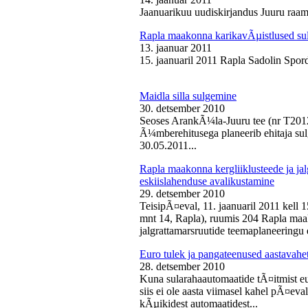
Jaanuarikuu uudiskirjandus Juuru raam
Rapla maakonna karikavÃµistlused sul
13. jaanuar 2011
15. jaanuaril 2011 Rapla Sadolin Spord
Maidla silla sulgemine
30. detsember 2010
Seoses ArankÃ¼la-Juuru tee (nr T2012
Ã¼mberehitusega planeerib ehitaja sul
30.05.2011...
Rapla maakonna kergliiklusteede ja ja
eskiislahenduse avalikustamine
29. detsember 2010
TeisipÃ¤eval, 11. jaanuaril 2011 kell 
mnt 14, Rapla), ruumis 204 Rapla maak
jalgrattamarsruutide teemaplaneeringu e
Euro tulek ja pangateenused aastavahe
28. detsember 2010
Kuna sularahaautomaatide tÃ¤itmist eu
siis ei ole aasta viimasel kahel pÃ¤ev
kÃµikidest automaatidest...