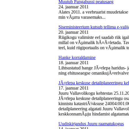
Muutub Pangabussi peatusaeg
24. jaanuar 2011
Alates 2011. a veebruarist muudetakse
min vÃµrra varasemaks...
Siseministeerium kutsub tellima e-valij
20. jaanuar 2011
Riigikogu valimiste eel saadab riik iga
millal on vÃµimalik hÃ¤Ã¤letada. Tava
teel, kuid riigiportaalis on vÃµimalik te
Hanke korraldamine
18. jaanuar 2011
Lihtsustatud hange JÃ¤rlepa haridus- j
ning ehituseaegse omanikujÃ¤relvalve t
JÃ¤rlepa keskuse detailplaneeringu ke
17. jaanuar 2011
Juuru Vallavolikogu kehtestas 25.11.
JÃ¤rlepa keskuse detailplaneeringu os
kinnistu katastriÃ¼ksuse 24004:001:
detailplaneering algatati Juuru Vallav
keskkonnamÃµju hindamist algatamata
Uudiskirjandus Juuru raamatukogus
14. jaanuar 2011