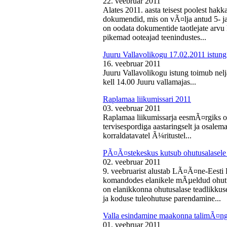
22. veebruar 2011
Alates 2011. aasta teisest poolest ha
dokumendid, mis on vÃ¤lja antud 5- ja 
on oodata dokumentide taotlejate arv
pikemad ooteajad teenindustes...
Juuru Vallavolikogu 17.02.2011 istung
16. veebruar 2011
Juuru Vallavolikogu istung toimub nelj
kell 14.00 Juuru vallamajas...
Raplamaa liikumissari 2011
03. veebruar 2011
Raplamaa liikumissarja eesmÃ¤rgiks on
tervisespordiga aastaringselt ja osale
korraldatavatel Ã¼ritustel...
PÃ¤Ã¤stekeskus kutsub ohutusalasele 
02. veebruar 2011
9. veebruarist alustab LÃ¤Ã¤ne-Eest
komandodes elanikele mÃµeldud ohutus
on elanikkonna ohutusalase teadlikkus
ja koduse tuleohutuse parendamine...
Valla esindamine maakonna talimÃ¤n
01. veebruar 2011