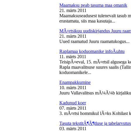
Maamaksu peab tasuma maa omanik
21. märts 2011
Maamaksuseadusest tulenevalt tasub 
erastamata, siis maa kasutaja...
MÃ¤rtsikuu uudiskirjandus Juuru raa
21. märts 2011
Uued raamatud Juuru raamatukogus...
Raplamaa koduomanike infoÃµhtu
11. märts 2011
TeisipÃ¤eval, 15. mÃ¤rtsil algusega k
Rapla maavalitsuse suures saalis (Tal
koduomanikele...
Enampakkumine
10. märts 2011
Juuru Vallavalitsus mÃ¼Ã¼b kirjaliku
Kadunud koer
07. märts 2011
3. mÃ¤rtsi hommikul lÃ¤ks Kohilast k
Tasuta tekstitÃ¶Ã¶tluse ja tabelarvu
03. märts 2011