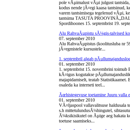
pole vÃµimalust vÃµi julgust tantsida,
kodus nende jÃ¤rgi kaasa tantsinud, kel
varem tantsimisega tegelenud vÃµi, k
tantsima TASUTA PROOVINÃ„DALA! 
Spordihoones 15. septembrist 19. septe
Alu RahvaÃµpistu sÃ¼gis-talvised ko
07. september 2010
Alu RahvaÃµpistus (koolitusluba nr 
jÃ¤rgmistele kursustele...
1. septembril algab pÃµllumajanduslo
01. september 2010
1. septembrist 15. novembrini toimub 
kÃ¤igus kogutakse pÃµllumajandusliku
majapidamiselt, teatab Statistikaamet
osaleda ka interneti teel...
Ãœhistegevuse toetamine Juuru valla e
01. september 2010
VÃ¤ljaspool vallavalitsuse haldusala te
s.h mittetulundusÃ¼hingutel, sihtasutus
Ã¼ksikisikutel on Ãµige aeg hakata ko
toetuse saamiseks...