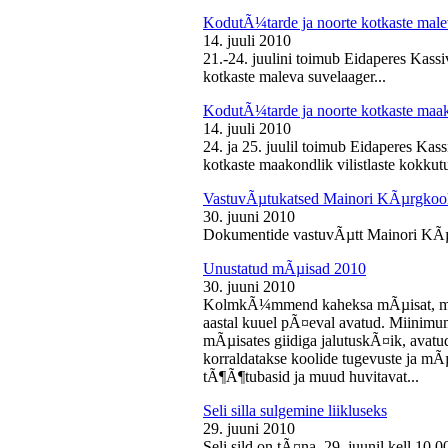
KodutÃ¼tarde ja noorte kotkaste male
14. juuli 2010
21.-24. juulini toimub Eidaperes Kas
kotkaste maleva suvelaager...
KodutÃ¼tarde ja noorte kotkaste maako
14. juuli 2010
24. ja 25. juulil toimub Eidaperes Ka
kotkaste maakondlik vilistlaste kokkutu
VastuvÃµtukatsed Mainori KÃµrgkool
30. juuni 2010
Dokumentide vastuvÃµtt Mainori KÃµ
Unustatud mÃµisad 2010
30. juuni 2010
KolmkÃ¼mmend kaheksa mÃµisat, mille
aastal kuuel pÃ¤eval avatud. Miinimu
mÃµisates giidiga jalutuskÃ¤ik, avatu
korraldatakse koolide tugevuste ja mÃ
tÃ¶Ã¶tubasid ja muud huvitavat...
Seli silla sulgemine liikluseks
29. juuni 2010
Seli sild on tÃ¤na, 29. juunil kell 10.0