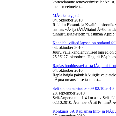
korterelamute renoveerimise laeÂ­nust,
toetusmeetmetest...
MÃ¤rka tegijat!
04. oktoober 2010
Riikliku Eksami- ja Kvalifikatsiooni
raames vÃ¤lja tÃ¶Ã¶tatud Ã¼ldharidus
tunnustussÃ¼steem "Eestimaa Ãµpib j
Kandlehuvilised lapsed on oodatud fo
04. oktoober 2010
Juuru valla kandlehuvilised lapsed on
25.â€“27. oktoobrini Hagudi PÃµhikool
Raplas hooldusravi aasta lÃµpuni tasu
04. oktoober 2010
Rapla haigla pakub kÃµigile vajajatel
nÃµua omaosaluse tasumist...
Seli sild on suletud 30.09-02.10.2010
28. september 2010
Seli-Angerja mnt 1,4 km asuv Seli sil
02.10.2010. ÃœmbersÃµit PrillimÃ¤e 
Konkurss SA Raplamaa Info- ja NÃµus
27. september 2010