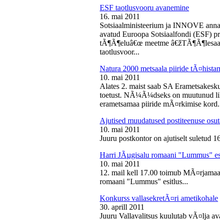
ESF taotlusvooru avanemine
16. mai 2011
Sotsiaalministeerium ja INNOVE annava
avatud Euroopa Sotsiaalfondi (ESF) pri
tÃ¶Ã¶eluâ€œ meetme â€žTÃ¶Ã¶lesaam
taotlusvoor...
Natura 2000 metsaala piiride tÃ¤hist
10. mai 2011
Alates 2. maist saab SA Erametsakesk
toetust. NÃ¼Ã¼dseks on muutunud liht
erametsamaa piiride mÃ¤rkimise kord.
Ajutised muudatused postiteenuse osut
10. mai 2011
Juuru postkontor on ajutiselt suletud 1
Harri JÃµgisalu romaani "Lummus" es
10. mai 2011
12. mail kell 17.00 toimub MÃ¤rjamaa 
romaani "Lummus" esitlus...
Konkurss vallasekretÃ¤ri ametikohale
30. aprill 2011
Juuru Vallavalitsus kuulutab vÃ¤lja av