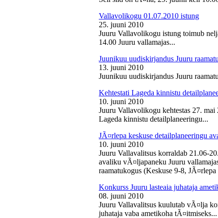
Vallavolikogu 01.07.2010 istung
25. juuni 2010
Juuru Vallavolikogu istung toimub nelj
14.00 Juuru vallamajas...
Juunikuu uudiskirjandus Juuru raamat
13. juuni 2010
Juunikuu uudiskirjandus Juuru raamatu
Kehtestati Lageda kinnistu detailplane
10. juuni 2010
Juuru Vallavolikogu kehtestas 27. ma
Lageda kinnistu detailplaneeringu...
JÃ¤rlepa keskuse detailplaneeringu av
10. juuni 2010
Juuru Vallavalitsus korraldab 21.06-2
avaliku vÃ¤ljapaneku Juuru vallamajas 
raamatukogus (Keskuse 9-8, JÃ¤rlepa 
Konkurss Juuru lasteaia juhataja ameti
08. juuni 2010
Juuru Vallavalitsus kuulutab vÃ¤lja ko
juhataja vaba ametikoha tÃ¤itmiseks...