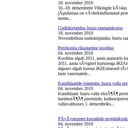
18. november 2010
16.-18. detsembrini Viikingite kÃ¼la
jÃµulumaa on vÃ¤hekindlustatud perede
tasuta...
Uudiskirjandus Juuru raamatukogus
18. november 2010
Novembrikuu uudiskirjandus Juuru ra
Perekonna rikastamise koolitus
04. november 2010
Koolitus algab 2011. aasta jaanuaris
2011. aasta sÃ¼gisel kursusega â€žAr
alguses algab kursus â€žEsimesed tÃ¤
laste vanematele...
Kandidaatide esitamine Juuru valla 
04. november 2010
Kandidaate Juuru valla elutÃ¶Ã¶ preem
haridustÃ¶Ã¶ preemiale, kultuuripreem
vallavalitsuses 1. detsembriks...
PÃ¤Ã¤steamet korraldab projektikonk
04. november 2010