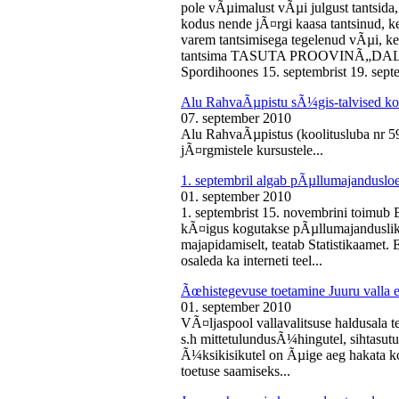
pole vÃµimalust vÃµi julgust tantsida,
kodus nende jÃ¤rgi kaasa tantsinud, kel
varem tantsimisega tegelenud vÃµi, k
tantsima TASUTA PROOVINÃ„DALA! 
Spordihoones 15. septembrist 19. septe
Alu RahvaÃµpistu sÃ¼gis-talvised ko
07. september 2010
Alu RahvaÃµpistus (koolitusluba nr 
jÃ¤rgmistele kursustele...
1. septembril algab pÃµllumajanduslo
01. september 2010
1. septembrist 15. novembrini toimub 
kÃ¤igus kogutakse pÃµllumajandusliku
majapidamiselt, teatab Statistikaamet
osaleda ka interneti teel...
Ãœhistegevuse toetamine Juuru valla e
01. september 2010
VÃ¤ljaspool vallavalitsuse haldusala te
s.h mittetulundusÃ¼hingutel, sihtasutus
Ã¼ksikisikutel on Ãµige aeg hakata ko
toetuse saamiseks...