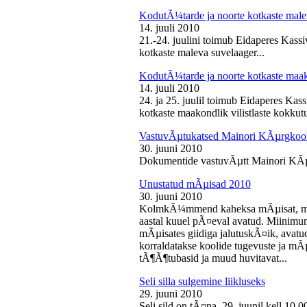
KodutÃ¼tarde ja noorte kotkaste male
14. juuli 2010
21.-24. juulini toimub Eidaperes Kas
kotkaste maleva suvelaager...
KodutÃ¼tarde ja noorte kotkaste maako
14. juuli 2010
24. ja 25. juulil toimub Eidaperes Ka
kotkaste maakondlik vilistlaste kokkutu
VastuvÃµtukatsed Mainori KÃµrgkool
30. juuni 2010
Dokumentide vastuvÃµtt Mainori KÃµ
Unustatud mÃµisad 2010
30. juuni 2010
KolmkÃ¼mmend kaheksa mÃµisat, mille
aastal kuuel pÃ¤eval avatud. Miinimu
mÃµisates giidiga jalutuskÃ¤ik, avatu
korraldatakse koolide tugevuste ja mÃ
tÃ¶Ã¶tubasid ja muud huvitavat...
Seli silla sulgemine liikluseks
29. juuni 2010
Seli sild on tÃ¤na, 29. juunil kell 10.0