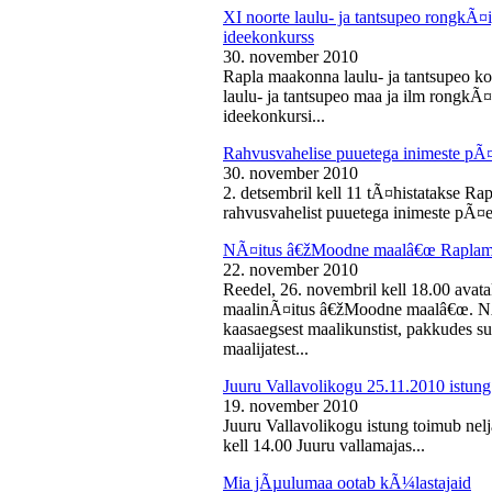
XI noorte laulu- ja tantsupeo rongkÃ
ideekonkurss
30. november 2010
Rapla maakonna laulu- ja tantsupeo ko
laulu- ja tantsupeo maa ja ilm rongk
ideekonkursi...
Rahvusvahelise puuetega inimeste pÃ
30. november 2010
2. detsembril kell 11 tÃ¤histatakse Ra
rahvusvahelist puuetega inimeste pÃ¤e
NÃ¤itus â€žMoodne maalâ€œ Raplama
22. november 2010
Reedel, 26. novembril kell 18.00 ava
maalinÃ¤itus â€žMoodne maalâ€œ. NÃ¤
kaasaegsest maalikunstist, pakkudes sub
maalijatest...
Juuru Vallavolikogu 25.11.2010 istung
19. november 2010
Juuru Vallavolikogu istung toimub nel
kell 14.00 Juuru vallamajas...
Mia jÃµulumaa ootab kÃ¼lastajaid