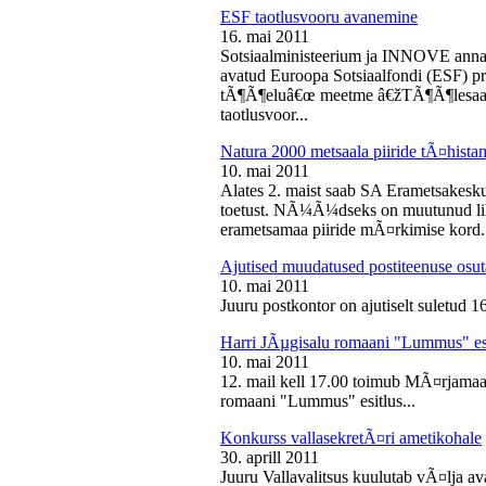
ESF taotlusvooru avanemine
16. mai 2011
Sotsiaalministeerium ja INNOVE annava
avatud Euroopa Sotsiaalfondi (ESF) pri
tÃ¶Ã¶eluâ€œ meetme â€žTÃ¶Ã¶lesaam
taotlusvoor...
Natura 2000 metsaala piiride tÃ¤hist
10. mai 2011
Alates 2. maist saab SA Erametsakesk
toetust. NÃ¼Ã¼dseks on muutunud liht
erametsamaa piiride mÃ¤rkimise kord.
Ajutised muudatused postiteenuse osut
10. mai 2011
Juuru postkontor on ajutiselt suletud 1
Harri JÃµgisalu romaani "Lummus" es
10. mai 2011
12. mail kell 17.00 toimub MÃ¤rjamaa 
romaani "Lummus" esitlus...
Konkurss vallasekretÃ¤ri ametikohale
30. aprill 2011
Juuru Vallavalitsus kuulutab vÃ¤lja av