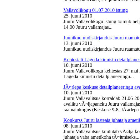
Vallavolikogu 01.07.2010 istung
25. juuni 2010
Juuru Vallavolikogu istung toimub nelj
14.00 Juuru vallamajas...
Juunikuu uudiskirjandus Juuru raamat
13. juuni 2010
Juunikuu uudiskirjandus Juuru raamatu
Kehtestati Lageda kinnistu detailplane
10. juuni 2010
Juuru Vallavolikogu kehtestas 27. ma
Lageda kinnistu detailplaneeringu...
JÃ¤rlepa keskuse detailplaneeringu av
10. juuni 2010
Juuru Vallavalitsus korraldab 21.06-2
avaliku vÃ¤ljapaneku Juuru vallamajas 
raamatukogus (Keskuse 9-8, JÃ¤rlepa 
Konkurss Juuru lasteaia juhataja ameti
08. juuni 2010
Juuru Vallavalitsus kuulutab vÃ¤lja ko
juhataja vaba ametikoha tÃ¤itmiseks...