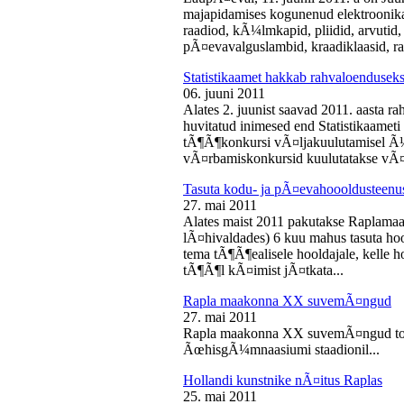
majapidamises kogunenud elektroonika-
raadiod, kÃ¼lmkapid, pliidid, arvutid,
pÃ¤evavalguslambid, kraadiklaasid, ra
Statistikaamet hakkab rahvaloendusek
06. juuni 2011
Alates 2. juunist saavad 2011. aasta r
huvitatud inimesed end Statistikaameti 
tÃ¶Ã¶konkursi vÃ¤ljakuulutamisel Ã
vÃ¤rbamiskonkursid kuulutatakse vÃ¤l
Tasuta kodu- ja pÃ¤evahoooldusteenus
27. mai 2011
Alates maist 2011 pakutakse Raplamaa
lÃ¤hivaldades) 6 kuu mahus tasuta hoo
tema tÃ¶Ã¶ealisele hooldajale, kelle 
tÃ¶Ã¶l kÃ¤imist jÃ¤tkata...
Rapla maakonna XX suvemÃ¤ngud
27. mai 2011
Rapla maakonna XX suvemÃ¤ngud toi
ÃœhisgÃ¼mnaasiumi staadionil...
Hollandi kunstnike nÃ¤itus Raplas
25. mai 2011