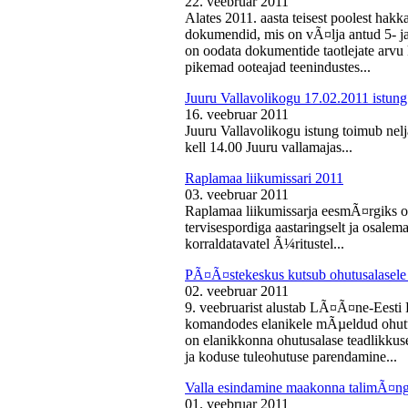
22. veebruar 2011
Alates 2011. aasta teisest poolest ha
dokumendid, mis on vÃ¤lja antud 5- ja 
on oodata dokumentide taotlejate arv
pikemad ooteajad teenindustes...
Juuru Vallavolikogu 17.02.2011 istung
16. veebruar 2011
Juuru Vallavolikogu istung toimub nelj
kell 14.00 Juuru vallamajas...
Raplamaa liikumissari 2011
03. veebruar 2011
Raplamaa liikumissarja eesmÃ¤rgiks on
tervisespordiga aastaringselt ja osale
korraldatavatel Ã¼ritustel...
PÃ¤Ã¤stekeskus kutsub ohutusalasele 
02. veebruar 2011
9. veebruarist alustab LÃ¤Ã¤ne-Eest
komandodes elanikele mÃµeldud ohutus
on elanikkonna ohutusalase teadlikkus
ja koduse tuleohutuse parendamine...
Valla esindamine maakonna talimÃ¤n
01. veebruar 2011