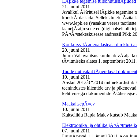
LÃµkke tegemise tuleohutusnÃµuded
21. juuni 2011
Avalikul Ã¼ritusel lÃµkke tegemine t
kooskÃµlastada. Selleks tuleb tÃ¤ita tao
www.lepk.ee (vasakus veeres taotluste a
laane[Ã¤t]rescue.ee (digitaalselt allk
PÃ¤Ã¤stekeskusesse aadressil Pikk 2
Konkurss JÃ¤rlepa lasteaia direktori a
20. juuni 2011
Juuru Vallavalitsus kuulutab vÃ¤lja ko
tÃ¤itmiseks alates 1. septembrist 2011.
Taotle uut isikut tÃµendavat dokumenti
10. juuni 2011
Aastail 2012â€“2014 mitmekordistub 
teenindustes klientide arv ja pikenevad
kehtivusega dokumentide Ã¼heaegse a
MaakaitsepÃ¤ev
10. juuni 2011
Kaitseliidu Rapla Malev kutsub Maakai
Elektroonika- ja ohtlike jÃ¤Ã¤tmete 
07. juuni 2011
LaupÃ¤eval, 11. juunil 2011. a on Juu