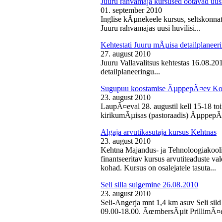
Juuru rahvamaja kursused ootavad uusi
01. september 2010
Inglise kÃµnekeele kursus, seltskonn
Juuru rahvamajas uusi huvilisi...
Kehtestati Juuru mÃµisa detailplaneer
27. august 2010
Juuru Vallavalitsus kehtestas 16.08.2
detailplaneeringu...
Sugupuu koostamise ÃµppepÃ¤ev Ko
23. august 2010
LaupÃ¤eval 28. augustil kell 15-18 
kirikumÃµisas (pastoraadis) ÃµppepÃ
Algaja arvutikasutaja kursus Kehtnas
23. august 2010
Kehtna Majandus- ja Tehnoloogiakooli
finantseeritav kursus arvutiteaduste 
kohad. Kursus on osalejatele tasuta...
Seli silla sulgemine 26.08.2010
23. august 2010
Seli-Angerja mnt 1,4 km asuv Seli sild
09.00-18.00. ÃœmbersÃµit PrillimÃ¤e