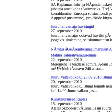
SA Raplamaa Info- ja NÃµustamiskesk
juhataja ametikoha tÃ¤itmiseks. TÃ¶Ã
korraldamine, Euroopa sotsiaalfondi p
ÃµppenÃµustamine), projektide kirjuta
Juuru rahvamaja huviringid
27. september 2010
Juuru rahvamajas ootavad huvilisi pÃ¤r
joogavÃµimlemine, seltskonnatantsu ku
NÃ¤itus â€œÃœmbermaailmareisist Ada
Mahtra Talurahvamuuseumis
22. september 2010
Meremehe ja teadlase admiral Adam J
mÃ¶Ã¶dub tÃ¤navu 240 aastat...
Juuru Vallavolikogu 23.09.2010 istung
20. september 2010
Juuru Vallavolikogu istung toimub nel
kell 14.00 Juuru vallamajas...
Kunstikursused Raplas
15. september 2010
Alates oktoobrist vÃµimalus nii suurte