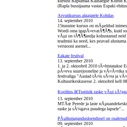
kursusi Raplamaa Kaasaegse Kunsti Ke
(Rapla bussijaama vastas Espaki ehitusp
Arvutikursus algajatele Kohilas
14. september 2010
15tunnine kursus on mÃµeldud inime
Wordi oma igapÃ¤evatÃ¶Ã¶s, kuid soo
vÃµi on tÃ¶Ã¶andja kohustanud neid s
teadmisi ka need, kes peavad alustam
versiooni asemel...
Eakate festival
13. september 2010
1. ja 2. oktoobril 2010 tÃ¤histatakse E
pÃ¤eva suurejoonelise ja vÃ¤Ã¤rika
festivaliga "Aastad tÃ¤is sÃ¤ra ja vÃ
Kultuurikeskusesse 2. oktoobril kell 08
Koolitus â€Tugiisik raske vÃµi sÃ¼ga
13. september 2010
MTÃœ Perede ja laste nÃµuandekeskus
raske ja sÃ¼gava puudega lapsele"...
PÃµllumajandusloendusel on osalenud
09. september 2010