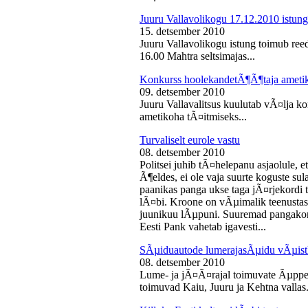
Juuru Vallavolikogu 17.12.2010 istung
15. detsember 2010
Juuru Vallavolikogu istung toimub reed
16.00 Mahtra seltsimajas...
Konkurss hoolekandetÃ¶Ã¶taja ameti
09. detsember 2010
Juuru Vallavalitsus kuulutab vÃ¤lja 
ametikoha tÃ¤itmiseks...
Turvaliselt eurole vastu
08. detsember 2010
Politsei juhib tÃ¤helepanu asjaolule, et
Ã¶eldes, ei ole vaja suurte koguste sul
paanikas panga ukse taga jÃ¤rjekord
lÃ¤bi. Kroone on vÃµimalik teenustas
juunikuu lÃµpuni. Suuremad pangakont
Eesti Pank vahetab igavesti...
SÃµiduautode lumerajasÃµidu vÃµist
08. detsember 2010
Lume- ja jÃ¤Ã¤rajal toimuvate Ãµppe
toimuvad Kaiu, Juuru ja Kehtna vallas.