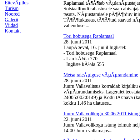
EttevÃµtlus
Raplamaal tÃ¶Ã¶tab vÃµlanÃµustajan
Turism
Sotsiaalfondi rahastusele saab abivaj
Noored
tasuta. NÃµustamisele pÃ¶Ã¶rduv inime
Galerii
TÃ¶Ã¶tukassas, tÃ¶Ã¶tud saavad nÃµ
Viidad
vahendusel...
Kontakt
Tori hobusega Raplamaal
28. juuni 2011
LaupÃ¤eval, 16. juulil Inglistel:
- Tori hobusega Raplamaal
- Lau kÃ¼la 770
- Ingliste kÃ¼la 555
Metsa raieÃµiguse vÃµÃµrandamine
28. juuni 2011
Juuru Vallavalitsus korraldab kirjali
vÃµÃµrandamiseks. Lageraiet teostata
24005:002:0149) ja Kodu tÃ¤nava (k
kokku 1,46 ha ulatuses...
Juuru Vallavolikogu 30.06.2011 istung
22. juuni 2011
Juuru Vallavolikogu istung toimub nelj
14.00 Juuru vallamajas...