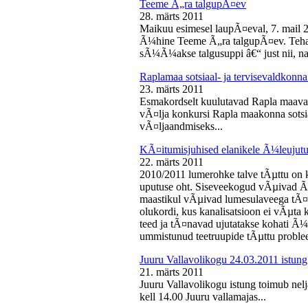
Teeme Ã„ra talgupÃ¤ev
28. märts 2011
Maikuu esimesel laupÃ¤eval, 7. mail 
Ã¼hine Teeme Ã„ra talgupÃ¤ev. Teha
sÃ¼Ã¼akse talgusuppi â€“ just nii, na
Raplamaa sotsiaal- ja tervisevaldkonn
23. märts 2011
Esmakordselt kuulutavad Rapla maav
vÃ¤lja konkursi Rapla maakonna sotsia
vÃ¤ljaandmiseks...
KÃ¤itumisjuhised elanikele Ã¼leujutu
22. märts 2011
2010/2011 lumerohke talve tÃµttu on k
uputuse oht. Siseveekogud vÃµivad Ã
maastikul vÃµivad lumesulaveega tÃ¤i
olukordi, kus kanalisatsioon ei vÃµta 
teed ja tÃ¤navad ujutatakse kohati Ã¼
ummistunud teetruupide tÃµttu proble
Juuru Vallavolikogu 24.03.2011 istung
21. märts 2011
Juuru Vallavolikogu istung toimub nel
kell 14.00 Juuru vallamajas...