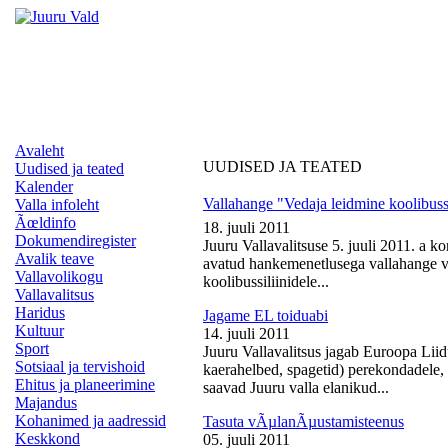
Avaleht
UUDISED JA TEATED
Uudised ja teated
Kalender
Vallahange "Vedaja leidmine koolibussi
Valla infoleht
Ãœldinfo
18. juuli 2011
Dokumendiregister
Juuru Vallavalitsuse 5. juuli 2011. a k
Avalik teave
avatud hankemenetlusega vallahange ve
Vallavolikogu
koolibussiliinidele...
Vallavalitsus
Haridus
Jagame EL toiduabi
Kultuur
14. juuli 2011
Sport
Juuru Vallavalitsus jagab Euroopa Liid
Sotsiaal ja tervishoid
kaerahelbed, spagetid) perekondadele, 
Ehitus ja planeerimine
saavad Juuru valla elanikud...
Majandus
Kohanimed ja aadressid
Tasuta vÃµlanÃµustamisteenus
Keskkond
05. juuli 2011