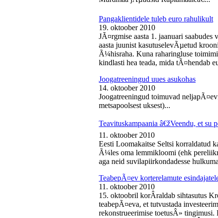
Pangaklientidele tuleb euro rahulikult
19. oktoober 2010
JÃ¤rgmise aasta 1. jaanuari saabudes 
aasta juunist kasutuselevÃµetud kroon
Ã¼hisraha. Kuna raharingluse toimimise
kindlasti hea teada, mida tÃ¤hendab e
Joogatreeningud uues asukohas
14. oktoober 2010
Joogatreeningud toimuvad neljapÃ¤evit
metsapoolsest uksest)...
Teavituskampaania â€žVeendu, et su pe
11. oktoober 2010
Eesti Loomakaitse Seltsi korraldatud
Ã¼les oma lemmikloomi (ehk pereliikm
aga neid suvilapiirkondadesse hulkuma
TeabepÃ¤ev korterelamute esindajatel
11. oktoober 2010
15. oktoobril korÂ­raldab sihtasutus K
teabepÃ¤eva, et tutvustada investeer
rekonstrueerimise toetusÂ» tingimusi