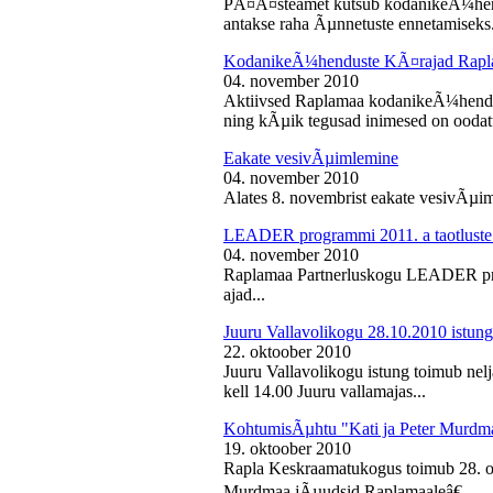
PÃ¤Ã¤steamet kutsub kodanikeÃ¼hendu
antakse raha Ãµnnetuste ennetamiseks.
KodanikeÃ¼henduste KÃ¤rajad Rapl
04. november 2010
Aktiivsed Raplamaa kodanikeÃ¼hendust
ning kÃµik tegusad inimesed on ooda
Eakate vesivÃµimlemine
04. november 2010
Alates 8. novembrist eakate vesivÃµiml
LEADER programmi 2011. a taotluste
04. november 2010
Raplamaa Partnerluskogu LEADER pro
ajad...
Juuru Vallavolikogu 28.10.2010 istung
22. oktoober 2010
Juuru Vallavolikogu istung toimub nel
kell 14.00 Juuru vallamajas...
KohtumisÃµhtu "Kati ja Peter Murdm
19. oktoober 2010
Rapla Keskraamatukogus toimub 28. o
Murdmaa jÃµudsid Raplamaaleâ€...