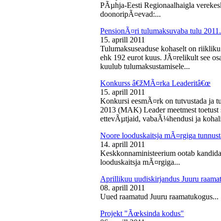
PÃµhja-Eesti Regionaalhaigla vereke
doonoripÃ¤evad:...
PensionÃ¤ri tulumaksuvaba tulu 2011. 
15. aprill 2011
Tulumaksuseaduse kohaselt on riikliku
ehk 192 eurot kuus. JÃ¤relikult see os
kuulub tulumaksustamisele...
Konkurss â€žMÃ¤rka Leaderitâ€œ
15. aprill 2011
Konkursi eesmÃ¤rk on tutvustada ja t
2013 (MAK) Leader meetmest toetust s
ettevÃµtjaid, vabaÃ¼hendusi ja kohali
Noore looduskaitsja mÃ¤rgiga tunnus
14. aprill 2011
Keskkonnaministeerium ootab kandidaa
looduskaitsja mÃ¤rgiga...
Aprillikuu uudiskirjandus Juuru raam
08. aprill 2011
Uued raamatud Juuru raamatukogus...
Projekt "Ãœksinda kodus"