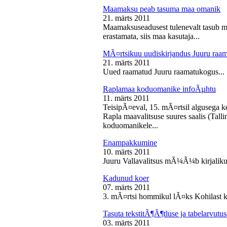
Maamaksu peab tasuma maa omanik
21. märts 2011
Maamaksuseadusest tulenevalt tasub 
erastamata, siis maa kasutaja...
MÃ¤rtsikuu uudiskirjandus Juuru raa
21. märts 2011
Uued raamatud Juuru raamatukogus...
Raplamaa koduomanike infoÃµhtu
11. märts 2011
TeisipÃ¤eval, 15. mÃ¤rtsil algusega k
Rapla maavalitsuse suures saalis (Tal
koduomanikele...
Enampakkumine
10. märts 2011
Juuru Vallavalitsus mÃ¼Ã¼b kirjaliku
Kadunud koer
07. märts 2011
3. mÃ¤rtsi hommikul lÃ¤ks Kohilast k
Tasuta tekstitÃ¶Ã¶tluse ja tabelarvu
03. märts 2011