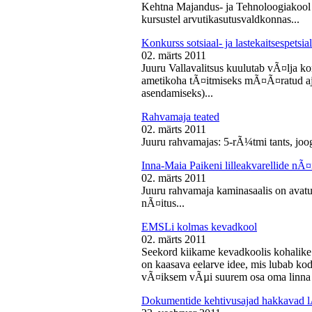
Kehtna Majandus- ja Tehnoloogiakool k
kursustel arvutikasutusvaldkonnas...
Konkurss sotsiaal- ja lastekaitsespetsia
02. märts 2011
Juuru Vallavalitsus kuulutab vÃ¤lja konk
ametikoha tÃ¤itmiseks mÃ¤Ã¤ratud aja
asendamiseks)...
Rahvamaja teated
02. märts 2011
Juuru rahvamajas: 5-rÃ¼tmi tants, joog
Inna-Maia Paikeni lilleakvarellide nÃ¤
02. märts 2011
Juuru rahvamaja kaminasaalis on avatud
nÃ¤itus...
EMSLi kolmas kevadkool
02. märts 2011
Seekord kiikame kevadkoolis kohalike
on kaasava eelarve idee, mis lubab koda
vÃ¤iksem vÃµi suurem osa oma linna v
Dokumentide kehtivusajad hakkavad