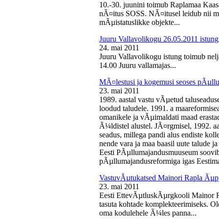
10.-30. juunini toimub Raplamaa Kaas
nÃ¤itus SOSS. NÃ¤itusel leidub nii ma
mÃµistatuslikke objekte...
Juuru Vallavolikogu 26.05.2011 istung
24. mai 2011
Juuru Vallavolikogu istung toimub nelj
14.00 Juuru vallamajas...
MÃ¤lestusi ja kogemusi seoses pÃµll
23. mai 2011
1989. aastal vastu vÃµetud taluseaduse
loodud taludele. 1991. a maareformise
omanikele ja vÃµimaldati maad erasta
Ã¼ldistel alustel. JÃ¤rgmisel, 1992. 
seadus, millega pandi alus endiste kolle
nende vara ja maa baasil uute talude 
Eesti PÃµllumajandusmuuseum soovib 
pÃµllumajandusreformiga igas Eestima
VastuvÃµtukatsed Mainori Rapla Ãµpp
23. mai 2011
Eesti EttevÃµtluskÃµrgkooli Mainor 
tasuta kohtade komplekteerimiseks. Ol
oma kodulehele Ã¼les panna...