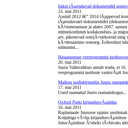
Isikut tÃµendavad dokumendid aeguv
23. mai 2011
Aastail 2012 â€“ 2014 lÃµppevad korra
tÃµendavatel dokumentidel (dokument),
kÃ¼mneaastase ja alates 2007. aastast 
mitmekordistub kodakondsus- ja migra
arv, pikenevad ootejÃ¤rjekorrad ning
kÃ¤ttesaamise ooteaeg. Eeltoodust tul
suhtumist...
Hajaasustuse veeprogrammi taotlusvoo
20. mai 2011
Juuru Vallavalitsus annab teada, et 16.
veeprogrammi taotluste vastuvÃµtt Juur
Maikuu uudiskirjandus Juuru raamatu
17. mai 2011
Uued raamatud Juuru raamatukogus...
Oxford Parki kirjandusvÃµistlus
16. mai 2011
Raplamaale Juurusse rajatav uuslinnak
Kotjuhiga vÃ¤lja kirjandusvÃµistluse 
JutuvÃµistluse Ã¼heks lÃ¤bivaks idee