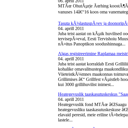
06. aprill 2011
MTÃœ OhutÃµrje Ãœhing koostÃ¶Ã¶s
vanuses 14â€“16 koos oma vanematega
Tasuta kÃ¼lastuspÃ¤ev ja doonoripÃ
04. aprill 2011
Juba teist aastat on kÃµik huvilised oo
tervisepÃ¤eval, Eesti Tervishoiu Muu
nÃ¤itus Panoptikon soodushinnaga...
Algas registreerimine Raplamaa meistri
04. aprill 2011
Juba teist aastat korraldab Eesti Gril
kohalike omavalitsustega maakondliku
ViieteistkÃ¼mnes maakonnas toimuval 
Grillimises â€“ Grillfest vÃµistleb h
kui 3000 grillihuvilist inimest...
Heategevuslik taaskasutuskeskus "Saa
04. aprill 2011
Heategevuslik fond MTÃœ â€žSaagu 
heategevusliku taaskasutuskeskuse â
elavaid peresid, meie eriline tÃ¤helep
lastele...