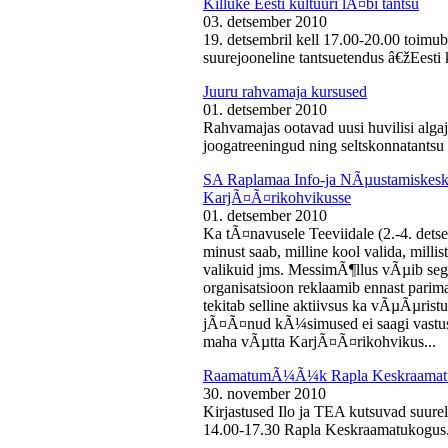
Killuke Eesti kultuuri lÃ¤bi tantsu
03. detsember 2010
19. detsembril kell 17.00-20.00 toimu
suurejooneline tantsuetendus â€žEesti 
Juuru rahvamaja kursused
01. detsember 2010
Rahvamajas ootavad uusi huvilisi algaj
joogatreeningud ning seltskonnatantsu 
SA Raplamaa Info-ja NÃµustamiskesku
KarjÃ¤Ã¤rikohvikusse
01. detsember 2010
Ka tÃ¤navusele Teeviidale (2.-4. det
minust saab, milline kool valida, milli
valikuid jms. MessimÃ¶llus vÃµib sega
organisatsioon reklaamib ennast parima
tekitab selline aktiivsus ka vÃµÃµris
jÃ¤Ã¤nud kÃ¼simused ei saagi vastust
maha vÃµtta KarjÃ¤Ã¤rikohvikus...
RaamatumÃ¼Ã¼k Rapla Keskraamat
30. november 2010
Kirjastused Ilo ja TEA kutsuvad suur
14.00-17.30 Rapla Keskraamatukogus.