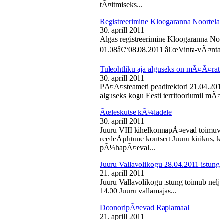
tÃ¤itmiseks...
Registreerimine Kloogaranna Noortela
30. aprill 2011
Algas registreerimine Kloogaranna Noo
01.08â€“08.08.2011 â€œVinta-vÃ¤ntaâ€
Tuleohtliku aja alguseks on mÃ¤Ã¤ra
30. aprill 2011
PÃ¤Ã¤steameti peadirektori 21.04.2011
alguseks kogu Eesti territooriumil mÃ¤
Ãœleskutse kÃ¼ladele
30. aprill 2011
Juuru VIII kihelkonnapÃ¤evad toimuvad
reedeÃµhtune kontsert Juuru kirikus
pÃ¼hapÃ¤eval...
Juuru Vallavolikogu 28.04.2011 istung
21. aprill 2011
Juuru Vallavolikogu istung toimub nelja
14.00 Juuru vallamajas...
DoonoripÃ¤evad Raplamaal
21. aprill 2011