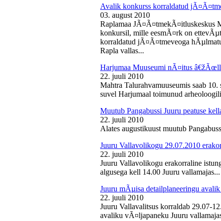
Avalik konkurss korraldatud jÃ¤Ã¤tm
03. august 2010
Raplamaa JÃ¤Ã¤tmekÃ¤itluskeskus M
konkursil, mille eesmÃ¤rk on ettevÃµ
korraldatud jÃ¤Ã¤tmeveoga hÃµlmatu
Rapla vallas...
Harjumaa Muuseumi nÃ¤itus â€žÃœll
22. juuli 2010
Mahtra Talurahvamuuseumis saab 10. s
suvel Harjumaal toimunud arheoloogilis
Muutub Pangabussi Juuru peatuse kell
22. juuli 2010
Alates augustikuust muutub Pangabussi
Juuru Vallavolikogu 29.07.2010 erakor
22. juuli 2010
Juuru Vallavolikogu erakorraline istun
algusega kell 14.00 Juuru vallamajas...
Juuru mÃµisa detailplaneeringu avali
22. juuli 2010
Juuru Vallavalitsus korraldab 29.07-1
avaliku vÃ¤ljapaneku Juuru vallamajas