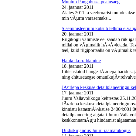
Muutub Pangabussi peatusaeg
24. jaanuar 2011
Alates 2011. a veebruarist muudetakse
min vÃµrra varasemaks...
Siseministeerium kutsub tellima e-valij
20. jaanuar 2011
Riigikogu valimiste eel saadab riik iga
millal on vÃµimalik hÃ¤Ã¤letada. Tava
teel, kuid riigiportaalis on vÃµimalik te
Hanke korraldamine
18. jaanuar 2011
Lihtsustatud hange JÃ¤rlepa haridus- j
ning ehituseaegse omanikujÃ¤relvalve t
JÃ¤rlepa keskuse detailplaneeringu ke
17. jaanuar 2011
Juuru Vallavolikogu kehtestas 25.11.
JÃ¤rlepa keskuse detailplaneeringu os
kinnistu katastriÃ¼ksuse 24004:001:
detailplaneering algatati Juuru Vallav
keskkonnamÃµju hindamist algatamata
Uudiskirjandus Juuru raamatukogus
14. jaanuar 2011