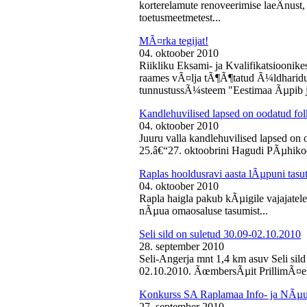
korterelamute renoveerimise laeÂ­nust,
toetusmeetmetest...
MÃ¤rka tegijat!
04. oktoober 2010
Riikliku Eksami- ja Kvalifikatsiooni
raames vÃ¤lja tÃ¶Ã¶tatud Ã¼ldharidus
tunnustussÃ¼steem "Eestimaa Ãµpib j
Kandlehuvilised lapsed on oodatud fo
04. oktoober 2010
Juuru valla kandlehuvilised lapsed on
25.â€“27. oktoobrini Hagudi PÃµhikool
Raplas hooldusravi aasta lÃµpuni tasu
04. oktoober 2010
Rapla haigla pakub kÃµigile vajajatel
nÃµua omaosaluse tasumist...
Seli sild on suletud 30.09-02.10.2010
28. september 2010
Seli-Angerja mnt 1,4 km asuv Seli sil
02.10.2010. ÃœmbersÃµit PrillimÃ¤e 
Konkurss SA Raplamaa Info- ja NÃµus
27. september 2010