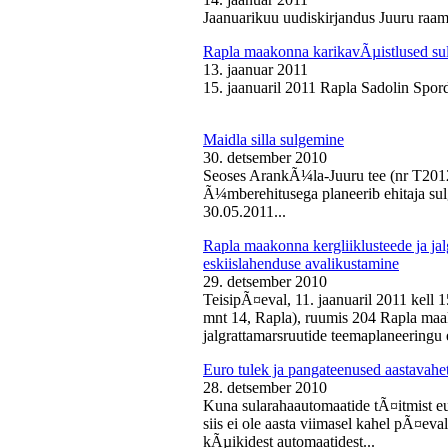
Jaanuarikuu uudiskirjandus Juuru raam
Rapla maakonna karikavÃµistlused sul
13. jaanuar 2011
15. jaanuaril 2011 Rapla Sadolin Spord
Maidla silla sulgemine
30. detsember 2010
Seoses ArankÃ¼la-Juuru tee (nr T2012
Ã¼mberehitusega planeerib ehitaja sul
30.05.2011...
Rapla maakonna kergliiklusteede ja ja
eskiislahenduse avalikustamine
29. detsember 2010
TeisipÃ¤eval, 11. jaanuaril 2011 kell 
mnt 14, Rapla), ruumis 204 Rapla maak
jalgrattamarsruutide teemaplaneeringu e
Euro tulek ja pangateenused aastavahe
28. detsember 2010
Kuna sularahaautomaatide tÃ¤itmist eu
siis ei ole aasta viimasel kahel pÃ¤ev
kÃµikidest automaatidest...