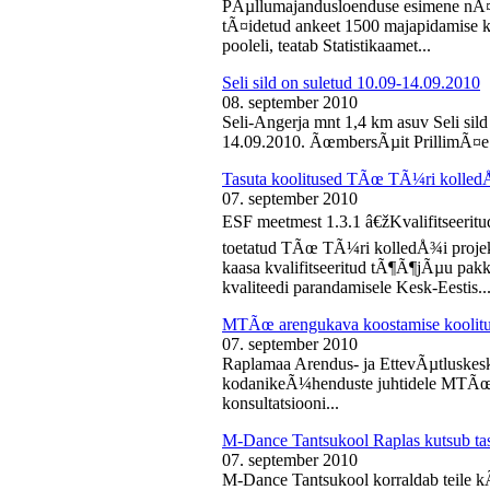
PÃµllumajandusloenduse esimene nÃ¤d
tÃ¤idetud ankeet 1500 majapidamise k
pooleli, teatab Statistikaamet...
Seli sild on suletud 10.09-14.09.2010
08. september 2010
Seli-Angerja mnt 1,4 km asuv Seli sil
14.09.2010. ÃœmbersÃµit PrillimÃ¤e 
Tasuta koolitused TÃœ TÃ¼ri kolled
07. september 2010
ESF meetmest 1.3.1 â€žKvalifitseeri
toetatud TÃœ TÃ¼ri kolledÅ¾i projek
kaasa kvalifitseeritud tÃ¶Ã¶jÃµu pak
kvaliteedi parandamisele Kesk-Eestis..
MTÃœ arengukava koostamise koolit
07. september 2010
Raplamaa Arendus- ja EttevÃµtluskes
kodanikeÃ¼henduste juhtidele MTÃœ a
konsultatsiooni...
M-Dance Tantsukool Raplas kutsub ta
07. september 2010
M-Dance Tantsukool korraldab teile kÃµ