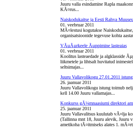
Juuru valla esindamine Rapla maakon
KÃ¤rus...
Naiskodukaitse ja Eesti Rahva Muus
01. veebruar 2011
MÃ¤lestusi kogutakse Naiskodukaitse
organisatsioonide tegevuse kohta aasta
VÃµÃµrkeele Ãµppimine lasteaias
01. veebruar 2011
Koolitus lasteaedade ja algklasside Ãµp
liikmetele ja lihtsalt huvitatud inimest
seltsimajas...
Juuru Vallavolikogu 27.01.2011 istung
26. jaanuar 2011
Juuru Vallavolikogu istung toimub nelj
kell 14.00 Juuru vallamajas...
Konkurss gÃ¼mnaasiumi direktori am
25. jaanuar 2011
Juuru Vallavalitsus kuulutab vÃ¤lja 
(Tallinna mnt 18, Juuru alevik, Juu
ametikoha tÃ¤itmiseks alates 1. mÃ¤rts