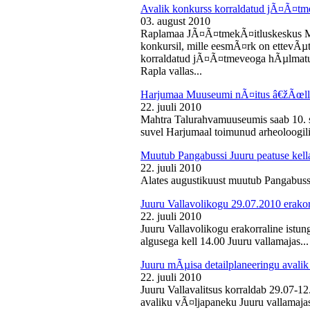
Avalik konkurss korraldatud jÃ¤Ã¤tm
03. august 2010
Raplamaa JÃ¤Ã¤tmekÃ¤itluskeskus M
konkursil, mille eesmÃ¤rk on ettevÃµ
korraldatud jÃ¤Ã¤tmeveoga hÃµlmatu
Rapla vallas...
Harjumaa Muuseumi nÃ¤itus â€žÃœll
22. juuli 2010
Mahtra Talurahvamuuseumis saab 10. s
suvel Harjumaal toimunud arheoloogilis
Muutub Pangabussi Juuru peatuse kell
22. juuli 2010
Alates augustikuust muutub Pangabussi
Juuru Vallavolikogu 29.07.2010 erakor
22. juuli 2010
Juuru Vallavolikogu erakorraline istun
algusega kell 14.00 Juuru vallamajas...
Juuru mÃµisa detailplaneeringu avali
22. juuli 2010
Juuru Vallavalitsus korraldab 29.07-1
avaliku vÃ¤ljapaneku Juuru vallamajas