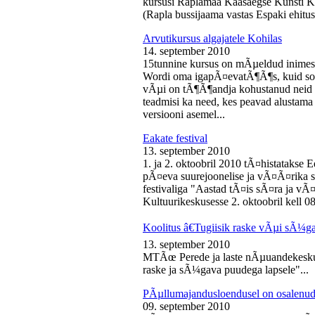
kursusi Raplamaa Kaasaegse Kunsti Ke
(Rapla bussijaama vastas Espaki ehitusp
Arvutikursus algajatele Kohilas
14. september 2010
15tunnine kursus on mÃµeldud inime
Wordi oma igapÃ¤evatÃ¶Ã¶s, kuid soo
vÃµi on tÃ¶Ã¶andja kohustanud neid s
teadmisi ka need, kes peavad alustam
versiooni asemel...
Eakate festival
13. september 2010
1. ja 2. oktoobril 2010 tÃ¤histatakse E
pÃ¤eva suurejoonelise ja vÃ¤Ã¤rika
festivaliga "Aastad tÃ¤is sÃ¤ra ja vÃ
Kultuurikeskusesse 2. oktoobril kell 08
Koolitus â€Tugiisik raske vÃµi sÃ¼ga
13. september 2010
MTÃœ Perede ja laste nÃµuandekeskus
raske ja sÃ¼gava puudega lapsele"...
PÃµllumajandusloendusel on osalenud
09. september 2010