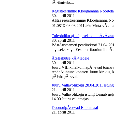
tÃ¤itmiseks...
Registreerimine Kloogaranna Noortela
30. aprill 2011
Algas registreerimine Kloogaranna Noo
01.08â€“08.08.2011 â€œVinta-vÃ¤ntaâ€
Tuleohtliku aja alguseks on mÃ¤Ã¤ra
30. aprill 2011
PÃ¤Ã¤steameti peadirektori 21.04.2011
alguseks kogu Eesti territooriumil mÃ¤
Ãœleskutse kÃ¼ladele
30. aprill 2011
Juuru VIII kihelkonnapÃ¤evad toimuvad
reedeÃµhtune kontsert Juuru kirikus
pÃ¼hapÃ¤eval...
Juuru Vallavolikogu 28.04.2011 istung
21. aprill 2011
Juuru Vallavolikogu istung toimub nelja
14.00 Juuru vallamajas...
DoonoripÃ¤evad Raplamaal
21. aprill 2011