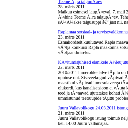
Teeme Ã„ra talgupÃ¤ev
28. märts 2011
Maikuu esimesel laupÃ¤eval, 7. mail 
Ã¼hine Teeme Ã„ra talgupÃ¤ev. Teha
sÃ¼Ã¼akse talgusuppi â€“ just nii, na
Raplamaa sotsiaal- ja tervisevaldkonn
23. märts 2011
Esmakordselt kuulutavad Rapla maav
vÃ¤lja konkursi Rapla maakonna sotsia
vÃ¤ljaandmiseks...
KÃ¤itumisjuhised elanikele Ã¼leujutu
22. märts 2011
2010/2011 lumerohke talve tÃµttu on k
uputuse oht. Siseveekogud vÃµivad Ã
maastikul vÃµivad lumesulaveega tÃ¤i
olukordi, kus kanalisatsioon ei vÃµta 
teed ja tÃ¤navad ujutatakse kohati Ã¼
ummistunud teetruupide tÃµttu proble
Juuru Vallavolikogu 24.03.2011 istung
21. märts 2011
Juuru Vallavolikogu istung toimub nel
kell 14.00 Juuru vallamajas...