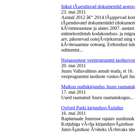
Isikut tÃµendavad dokumendid aeguv
23. mai 2011
Aastail 2012 â€“ 2014 lÃµppevad korra
tÃµendavatel dokumentidel (dokument),
kÃ¼mneaastase ja alates 2007. aastast 
mitmekordistub kodakondsus- ja migra
arv, pikenevad ootejÃ¤rjekorrad ning
kÃ¤ttesaamise ooteaeg. Eeltoodust tul
suhtumist...
Hajaasustuse veeprogrammi taotlusvoo
20. mai 2011
Juuru Vallavalitsus annab teada, et 16.
veeprogrammi taotluste vastuvÃµtt Juur
Maikuu uudiskirjandus Juuru raamatu
17. mai 2011
Uued raamatud Juuru raamatukogus...
Oxford Parki kirjandusvÃµistlus
16. mai 2011
Raplamaale Juurusse rajatav uuslinnak
Kotjuhiga vÃ¤lja kirjandusvÃµistluse 
JutuvÃµistluse Ã¼heks lÃ¤bivaks idee