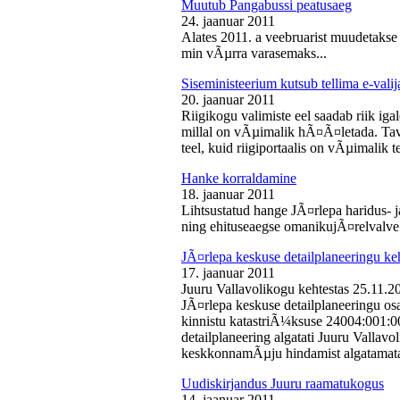
Muutub Pangabussi peatusaeg
24. jaanuar 2011
Alates 2011. a veebruarist muudetakse
min vÃµrra varasemaks...
Siseministeerium kutsub tellima e-valij
20. jaanuar 2011
Riigikogu valimiste eel saadab riik iga
millal on vÃµimalik hÃ¤Ã¤letada. Tava
teel, kuid riigiportaalis on vÃµimalik te
Hanke korraldamine
18. jaanuar 2011
Lihtsustatud hange JÃ¤rlepa haridus- j
ning ehituseaegse omanikujÃ¤relvalve t
JÃ¤rlepa keskuse detailplaneeringu ke
17. jaanuar 2011
Juuru Vallavolikogu kehtestas 25.11.
JÃ¤rlepa keskuse detailplaneeringu os
kinnistu katastriÃ¼ksuse 24004:001:
detailplaneering algatati Juuru Vallav
keskkonnamÃµju hindamist algatamata
Uudiskirjandus Juuru raamatukogus
14. jaanuar 2011