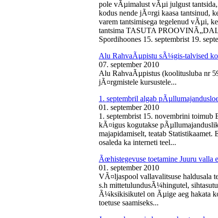
pole vÃµimalust vÃµi julgust tantsida,
kodus nende jÃ¤rgi kaasa tantsinud, kel
varem tantsimisega tegelenud vÃµi, k
tantsima TASUTA PROOVINÃ„DALA! 
Spordihoones 15. septembrist 19. septe
Alu RahvaÃµpistu sÃ¼gis-talvised ko
07. september 2010
Alu RahvaÃµpistus (koolitusluba nr 
jÃ¤rgmistele kursustele...
1. septembril algab pÃµllumajanduslo
01. september 2010
1. septembrist 15. novembrini toimub 
kÃ¤igus kogutakse pÃµllumajandusliku
majapidamiselt, teatab Statistikaamet
osaleda ka interneti teel...
Ãœhistegevuse toetamine Juuru valla e
01. september 2010
VÃ¤ljaspool vallavalitsuse haldusala te
s.h mittetulundusÃ¼hingutel, sihtasutus
Ã¼ksikisikutel on Ãµige aeg hakata ko
toetuse saamiseks...