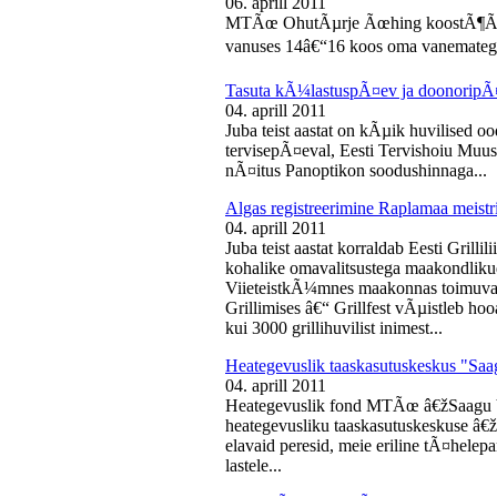
06. aprill 2011
MTÃœ OhutÃµrje Ãœhing koostÃ¶Ã¶s
vanuses 14â€“16 koos oma vanematega
Tasuta kÃ¼lastuspÃ¤ev ja doonoripÃ
04. aprill 2011
Juba teist aastat on kÃµik huvilised oo
tervisepÃ¤eval, Eesti Tervishoiu Muu
nÃ¤itus Panoptikon soodushinnaga...
Algas registreerimine Raplamaa meistri
04. aprill 2011
Juba teist aastat korraldab Eesti Gril
kohalike omavalitsustega maakondliku
ViieteistkÃ¼mnes maakonnas toimuval 
Grillimises â€“ Grillfest vÃµistleb h
kui 3000 grillihuvilist inimest...
Heategevuslik taaskasutuskeskus "Saa
04. aprill 2011
Heategevuslik fond MTÃœ â€žSaagu 
heategevusliku taaskasutuskeskuse â
elavaid peresid, meie eriline tÃ¤helep
lastele...