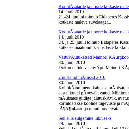
KodutÃ¼tarde ja noorte kotkaste male
14. juuli 2010
21.-24. juulini toimub Eidaperes Kas
kotkaste maleva suvelaager...
KodutÃ¼tarde ja noorte kotkaste maako
14. juuli 2010
24. ja 25. juulil toimub Eidaperes Ka
kotkaste maakondlik vilistlaste kokkutu
VastuvÃµtukatsed Mainori KÃµrgkool
30. juuni 2010
Dokumentide vastuvÃµtt Mainori KÃµ
Unustatud mÃµisad 2010
30. juuni 2010
KolmkÃ¼mmend kaheksa mÃµisat, mille
aastal kuuel pÃ¤eval avatud. Miinimu
mÃµisates giidiga jalutuskÃ¤ik, avatu
korraldatakse koolide tugevuste ja mÃ
tÃ¶Ã¶tubasid ja muud huvitavat...
Seli silla sulgemine liikluseks
29. juuni 2010
Seli sild on tÃ¤na, 29. juunil kell 10.0