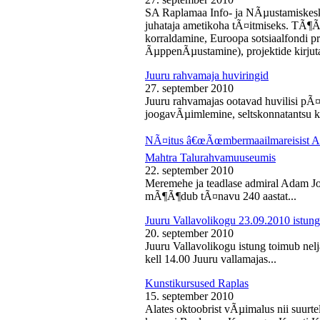
SA Raplamaa Info- ja NÃµustamiskesk
juhataja ametikoha tÃ¤itmiseks. TÃ¶Ã
korraldamine, Euroopa sotsiaalfondi p
ÃµppenÃµustamine), projektide kirjuta
Juuru rahvamaja huviringid
27. september 2010
Juuru rahvamajas ootavad huvilisi pÃ¤r
joogavÃµimlemine, seltskonnatantsu ku
NÃ¤itus â€œÃœmbermaailmareisist Ada
Mahtra Talurahvamuuseumis
22. september 2010
Meremehe ja teadlase admiral Adam J
mÃ¶Ã¶dub tÃ¤navu 240 aastat...
Juuru Vallavolikogu 23.09.2010 istung
20. september 2010
Juuru Vallavolikogu istung toimub nel
kell 14.00 Juuru vallamajas...
Kunstikursused Raplas
15. september 2010
Alates oktoobrist vÃµimalus nii suurte