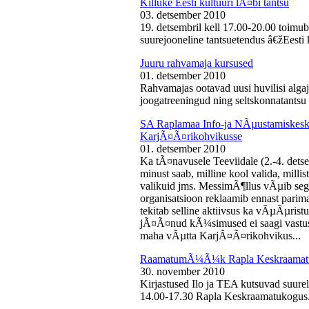
Killuke Eesti kultuuri lÃ¤bi tantsu
03. detsember 2010
19. detsembril kell 17.00-20.00 toimu
suurejooneline tantsuetendus â€žEesti 
Juuru rahvamaja kursused
01. detsember 2010
Rahvamajas ootavad uusi huvilisi algaj
joogatreeningud ning seltskonnatantsu 
SA Raplamaa Info-ja NÃµustamiskesku
KarjÃ¤Ã¤rikohvikusse
01. detsember 2010
Ka tÃ¤navusele Teeviidale (2.-4. det
minust saab, milline kool valida, milli
valikuid jms. MessimÃ¶llus vÃµib sega
organisatsioon reklaamib ennast parima
tekitab selline aktiivsus ka vÃµÃµris
jÃ¤Ã¤nud kÃ¼simused ei saagi vastust
maha vÃµtta KarjÃ¤Ã¤rikohvikus...
RaamatumÃ¼Ã¼k Rapla Keskraamat
30. november 2010
Kirjastused Ilo ja TEA kutsuvad suur
14.00-17.30 Rapla Keskraamatukogus.