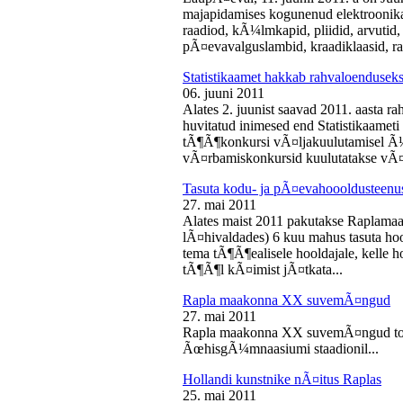
majapidamises kogunenud elektroonika-
raadiod, kÃ¼lmkapid, pliidid, arvutid,
pÃ¤evavalguslambid, kraadiklaasid, ra
Statistikaamet hakkab rahvaloendusek
06. juuni 2011
Alates 2. juunist saavad 2011. aasta r
huvitatud inimesed end Statistikaameti 
tÃ¶Ã¶konkursi vÃ¤ljakuulutamisel Ã
vÃ¤rbamiskonkursid kuulutatakse vÃ¤l
Tasuta kodu- ja pÃ¤evahoooldusteenus
27. mai 2011
Alates maist 2011 pakutakse Raplamaa
lÃ¤hivaldades) 6 kuu mahus tasuta hoo
tema tÃ¶Ã¶ealisele hooldajale, kelle 
tÃ¶Ã¶l kÃ¤imist jÃ¤tkata...
Rapla maakonna XX suvemÃ¤ngud
27. mai 2011
Rapla maakonna XX suvemÃ¤ngud toi
ÃœhisgÃ¼mnaasiumi staadionil...
Hollandi kunstnike nÃ¤itus Raplas
25. mai 2011