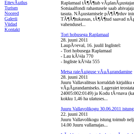
EttevÃµtlus
Raplamaal tÃ¶Ã¶tab vÃµlanÃµustajan
Turism
Sotsiaalfondi rahastusele saab abivaj
Noored
tasuta. NÃµustamisele pÃ¶Ã¶rduv inime
Galerii
TÃ¶Ã¶tukassas, tÃ¶Ã¶tud saavad nÃµ
Viidad
vahendusel...
Kontakt
Tori hobusega Raplamaal
28. juuni 2011
LaupÃ¤eval, 16. juulil Inglistel:
- Tori hobusega Raplamaal
- Lau kÃ¼la 770
- Ingliste kÃ¼la 555
Metsa raieÃµiguse vÃµÃµrandamine
28. juuni 2011
Juuru Vallavalitsus korraldab kirjali
vÃµÃµrandamiseks. Lageraiet teostata
24005:002:0149) ja Kodu tÃ¤nava (k
kokku 1,46 ha ulatuses...
Juuru Vallavolikogu 30.06.2011 istung
22. juuni 2011
Juuru Vallavolikogu istung toimub nelj
14.00 Juuru vallamajas...