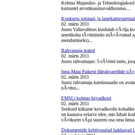
Kehtna Majandus- ja Tehnoloogiakool k
kursustel arvutikasutusvaldkonnas...
Konkurss sotsiaal- ja lastekaitsespetsia
02. märts 2011
Juuru Vallavalitsus kuulutab vÃ¤lja konk
ametikoha tÃ¤itmiseks mÃ¤Ã¤ratud aja
asendamiseks)...
Rahvamaja teated
02. märts 2011
Juuru rahvamajas: 5-rÃ¼tmi tants, joog
Inna-Maia Paikeni lilleakvarellide nÃ¤
02. märts 2011
Juuru rahvamaja kaminasaalis on avatud
nÃ¤itus...
EMSLi kolmas kevadkool
02. märts 2011
Seekord kiikame kevadkoolis kohalike
on kaasava eelarve idee, mis lubab koda
vÃ¤iksem vÃµi suurem osa oma linna v
Dokumentide kehtivusajad hakkavad