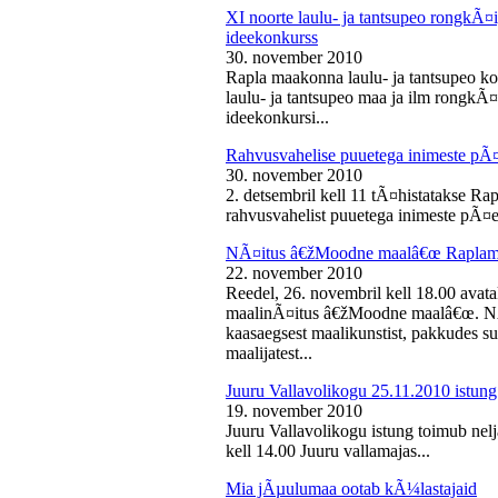
XI noorte laulu- ja tantsupeo rongkÃ
ideekonkurss
30. november 2010
Rapla maakonna laulu- ja tantsupeo ko
laulu- ja tantsupeo maa ja ilm rongk
ideekonkursi...
Rahvusvahelise puuetega inimeste pÃ
30. november 2010
2. detsembril kell 11 tÃ¤histatakse Ra
rahvusvahelist puuetega inimeste pÃ¤e
NÃ¤itus â€žMoodne maalâ€œ Raplama
22. november 2010
Reedel, 26. novembril kell 18.00 ava
maalinÃ¤itus â€žMoodne maalâ€œ. NÃ¤
kaasaegsest maalikunstist, pakkudes sub
maalijatest...
Juuru Vallavolikogu 25.11.2010 istung
19. november 2010
Juuru Vallavolikogu istung toimub nel
kell 14.00 Juuru vallamajas...
Mia jÃµulumaa ootab kÃ¼lastajaid