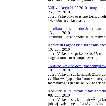
Vallavolikogu 01.07.2010 istung
25. juuni 2010
Juuru Vallavolikogu istung toimub nelj
14.00 Juuru vallamajas...
Juunikuu uudiskirjandus Juuru raamat
13. juuni 2010
Juunikuu uudiskirjandus Juuru raamatu
Kehtestati Lageda kinnistu detailplane
10. juuni 2010
Juuru Vallavolikogu kehtestas 27. ma
Lageda kinnistu detailplaneeringu...
JÃ¤rlepa keskuse detailplaneeringu av
10. juuni 2010
Juuru Vallavalitsus korraldab 21.06-2
avaliku vÃ¤ljapaneku Juuru vallamajas 
raamatukogus (Keskuse 9-8, JÃ¤rlepa 
Konkurss Juuru lasteaia juhataja ameti
08. juuni 2010
Juuru Vallavalitsus kuulutab vÃ¤lja ko
juhataja vaba ametikoha tÃ¤itmiseks...