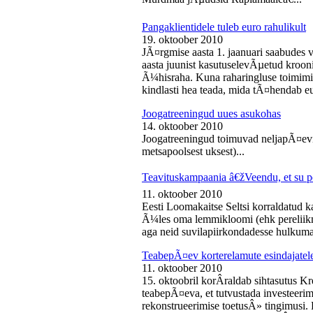
Pangaklientidele tuleb euro rahulikult
19. oktoober 2010
JÃ¤rgmise aasta 1. jaanuari saabudes 
aasta juunist kasutuselevÃµetud kroon
Ã¼hisraha. Kuna raharingluse toimimise
kindlasti hea teada, mida tÃ¤hendab e
Joogatreeningud uues asukohas
14. oktoober 2010
Joogatreeningud toimuvad neljapÃ¤evit
metsapoolsest uksest)...
Teavituskampaania â€žVeendu, et su pe
11. oktoober 2010
Eesti Loomakaitse Seltsi korraldatud
Ã¼les oma lemmikloomi (ehk pereliikm
aga neid suvilapiirkondadesse hulkuma
TeabepÃ¤ev korterelamute esindajatel
11. oktoober 2010
15. oktoobril korÂ­raldab sihtasutus K
teabepÃ¤eva, et tutvustada investeer
rekonstrueerimise toetusÂ» tingimusi