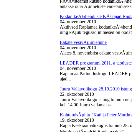
PÃ¤Ã¤steamet kutsub kodanikeÃ¼hendu
antakse raha Ãµnnetuste ennetamiseks.
KodanikeÃ¼henduste KÃ¤rajad Rapl
04. november 2010
Aktiivsed Raplamaa kodanikeÃ¼hendust
ning kÃµik tegusad inimesed on ooda
Eakate vesivÃµimlemine
04. november 2010
Alates 8. novembrist eakate vesivÃµiml
LEADER programmi 2011. a taotluste
04. november 2010
Raplamaa Partnerluskogu LEADER pro
ajad...
Juuru Vallavolikogu 28.10.2010 istung
22. oktoober 2010
Juuru Vallavolikogu istung toimub nel
kell 14.00 Juuru vallamajas...
KohtumisÃµhtu "Kati ja Peter Murdm
19. oktoober 2010
Rapla Keskraamatukogus toimub 28. o
Murdmaa jÃµudsid Raplamaaleâ€...