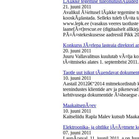
LÃµkke tegemise tuleohutusnÃµuded
21. juuni 2011
Avalikul Ã¼ritusel lÃµkke tegemine t
kooskÃµlastada. Selleks tuleb tÃ¤ita tao
www.lepk.ee (vasakus veeres taotluste a
laane[Ã¤t]rescue.ee (digitaalselt allk
PÃ¤Ã¤stekeskusesse aadressil Pikk 2
Konkurss JÃ¤rlepa lasteaia direktori a
20. juuni 2011
Juuru Vallavalitsus kuulutab vÃ¤lja ko
tÃ¤itmiseks alates 1. septembrist 2011.
Taotle uut isikut tÃµendavat dokumenti
10. juuni 2011
Aastail 2012â€“2014 mitmekordistub 
teenindustes klientide arv ja pikenevad
kehtivusega dokumentide Ã¼heaegse a
MaakaitsepÃ¤ev
10. juuni 2011
Kaitseliidu Rapla Malev kutsub Maakai
Elektroonika- ja ohtlike jÃ¤Ã¤tmete 
07. juuni 2011
LaupÃ¤eval, 11. juunil 2011. a on Juu