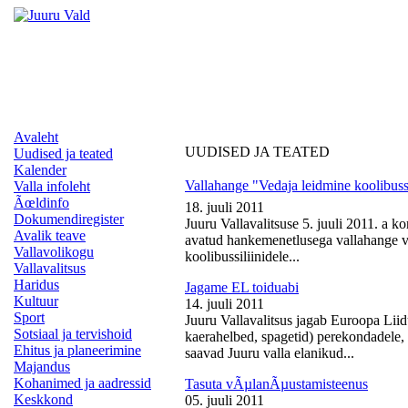
Avaleht
UUDISED JA TEATED
Uudised ja teated
Kalender
Vallahange "Vedaja leidmine koolibussi
Valla infoleht
Ãœldinfo
18. juuli 2011
Dokumendiregister
Juuru Vallavalitsuse 5. juuli 2011. a k
Avalik teave
avatud hankemenetlusega vallahange ve
Vallavolikogu
koolibussiliinidele...
Vallavalitsus
Haridus
Jagame EL toiduabi
Kultuur
14. juuli 2011
Sport
Juuru Vallavalitsus jagab Euroopa Liid
Sotsiaal ja tervishoid
kaerahelbed, spagetid) perekondadele, 
Ehitus ja planeerimine
saavad Juuru valla elanikud...
Majandus
Kohanimed ja aadressid
Tasuta vÃµlanÃµustamisteenus
Keskkond
05. juuli 2011