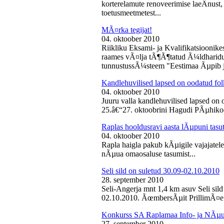
korterelamute renoveerimise laeÂ­nust,
toetusmeetmetest...
MÃ¤rka tegijat!
04. oktoober 2010
Riikliku Eksami- ja Kvalifikatsiooni
raames vÃ¤lja tÃ¶Ã¶tatud Ã¼ldharidus
tunnustussÃ¼steem "Eestimaa Ãµpib j
Kandlehuvilised lapsed on oodatud fo
04. oktoober 2010
Juuru valla kandlehuvilised lapsed on
25.â€“27. oktoobrini Hagudi PÃµhikool
Raplas hooldusravi aasta lÃµpuni tasu
04. oktoober 2010
Rapla haigla pakub kÃµigile vajajatel
nÃµua omaosaluse tasumist...
Seli sild on suletud 30.09-02.10.2010
28. september 2010
Seli-Angerja mnt 1,4 km asuv Seli sil
02.10.2010. ÃœmbersÃµit PrillimÃ¤e 
Konkurss SA Raplamaa Info- ja NÃµus
27. september 2010