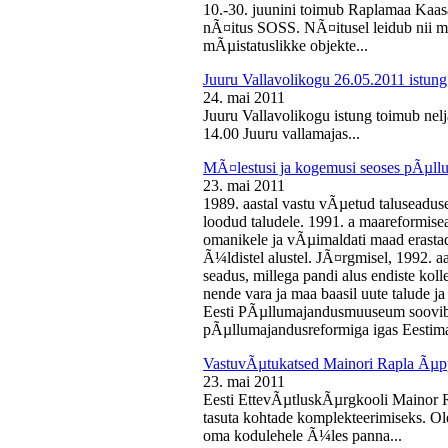
10.-30. juunini toimub Raplamaa Kaas
nÃ¤itus SOSS. NÃ¤itusel leidub nii ma
mÃµistatuslikke objekte...
Juuru Vallavolikogu 26.05.2011 istung
24. mai 2011
Juuru Vallavolikogu istung toimub nelj
14.00 Juuru vallamajas...
MÃ¤lestusi ja kogemusi seoses pÃµll
23. mai 2011
1989. aastal vastu vÃµetud taluseaduse
loodud taludele. 1991. a maareformise
omanikele ja vÃµimaldati maad erasta
Ã¼ldistel alustel. JÃ¤rgmisel, 1992. 
seadus, millega pandi alus endiste kolle
nende vara ja maa baasil uute talude 
Eesti PÃµllumajandusmuuseum soovib 
pÃµllumajandusreformiga igas Eestima
VastuvÃµtukatsed Mainori Rapla Ãµpp
23. mai 2011
Eesti EttevÃµtluskÃµrgkooli Mainor 
tasuta kohtade komplekteerimiseks. Ol
oma kodulehele Ã¼les panna...