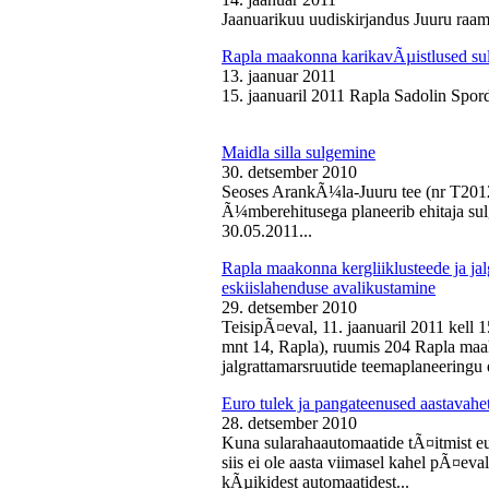
Jaanuarikuu uudiskirjandus Juuru raam
Rapla maakonna karikavÃµistlused sul
13. jaanuar 2011
15. jaanuaril 2011 Rapla Sadolin Spord
Maidla silla sulgemine
30. detsember 2010
Seoses ArankÃ¼la-Juuru tee (nr T2012
Ã¼mberehitusega planeerib ehitaja sul
30.05.2011...
Rapla maakonna kergliiklusteede ja ja
eskiislahenduse avalikustamine
29. detsember 2010
TeisipÃ¤eval, 11. jaanuaril 2011 kell 
mnt 14, Rapla), ruumis 204 Rapla maak
jalgrattamarsruutide teemaplaneeringu e
Euro tulek ja pangateenused aastavahe
28. detsember 2010
Kuna sularahaautomaatide tÃ¤itmist eu
siis ei ole aasta viimasel kahel pÃ¤ev
kÃµikidest automaatidest...