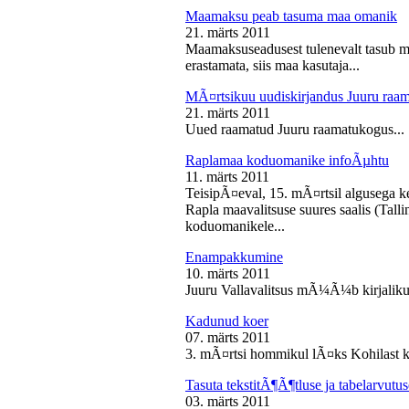
Maamaksu peab tasuma maa omanik
21. märts 2011
Maamaksuseadusest tulenevalt tasub 
erastamata, siis maa kasutaja...
MÃ¤rtsikuu uudiskirjandus Juuru raa
21. märts 2011
Uued raamatud Juuru raamatukogus...
Raplamaa koduomanike infoÃµhtu
11. märts 2011
TeisipÃ¤eval, 15. mÃ¤rtsil algusega k
Rapla maavalitsuse suures saalis (Tal
koduomanikele...
Enampakkumine
10. märts 2011
Juuru Vallavalitsus mÃ¼Ã¼b kirjaliku
Kadunud koer
07. märts 2011
3. mÃ¤rtsi hommikul lÃ¤ks Kohilast k
Tasuta tekstitÃ¶Ã¶tluse ja tabelarvu
03. märts 2011