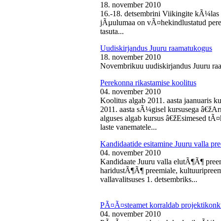
18. november 2010
16.-18. detsembrini Viikingite kÃ¼la
jÃµulumaa on vÃ¤hekindlustatud perede
tasuta...
Uudiskirjandus Juuru raamatukogus
18. november 2010
Novembrikuu uudiskirjandus Juuru ra
Perekonna rikastamise koolitus
04. november 2010
Koolitus algab 2011. aasta jaanuaris
2011. aasta sÃ¼gisel kursusega â€žAr
alguses algab kursus â€žEsimesed tÃ¤
laste vanematele...
Kandidaatide esitamine Juuru valla 
04. november 2010
Kandidaate Juuru valla elutÃ¶Ã¶ preem
haridustÃ¶Ã¶ preemiale, kultuuripreem
vallavalitsuses 1. detsembriks...
PÃ¤Ã¤steamet korraldab projektikonk
04. november 2010