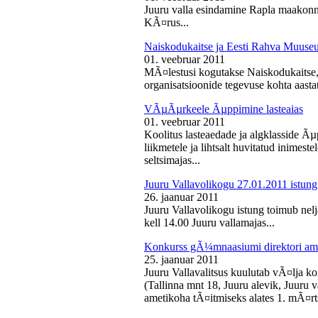
Juuru valla esindamine Rapla maakon
KÃ¤rus...
Naiskodukaitse ja Eesti Rahva Muus
01. veebruar 2011
MÃ¤lestusi kogutakse Naiskodukaitse
organisatsioonide tegevuse kohta aasta
VÃµÃµrkeele Ãµppimine lasteaias
01. veebruar 2011
Koolitus lasteaedade ja algklasside Ãµp
liikmetele ja lihtsalt huvitatud inimest
seltsimajas...
Juuru Vallavolikogu 27.01.2011 istung
26. jaanuar 2011
Juuru Vallavolikogu istung toimub nelj
kell 14.00 Juuru vallamajas...
Konkurss gÃ¼mnaasiumi direktori am
25. jaanuar 2011
Juuru Vallavalitsus kuulutab vÃ¤lja 
(Tallinna mnt 18, Juuru alevik, Juu
ametikoha tÃ¤itmiseks alates 1. mÃ¤rts