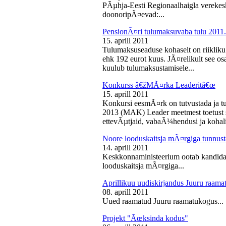
PÃµhja-Eesti Regionaalhaigla vereke
doonoripÃ¤evad:...
PensionÃ¤ri tulumaksuvaba tulu 2011. 
15. aprill 2011
Tulumaksuseaduse kohaselt on riikliku
ehk 192 eurot kuus. JÃ¤relikult see os
kuulub tulumaksustamisele...
Konkurss â€žMÃ¤rka Leaderitâ€œ
15. aprill 2011
Konkursi eesmÃ¤rk on tutvustada ja t
2013 (MAK) Leader meetmest toetust s
ettevÃµtjaid, vabaÃ¼hendusi ja kohali
Noore looduskaitsja mÃ¤rgiga tunnus
14. aprill 2011
Keskkonnaministeerium ootab kandidaa
looduskaitsja mÃ¤rgiga...
Aprillikuu uudiskirjandus Juuru raam
08. aprill 2011
Uued raamatud Juuru raamatukogus...
Projekt "Ãœksinda kodus"