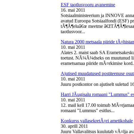
ESF taotlusvooru avanemine
16. mai 2011
Sotsiaalministeerium ja INNOVE annava
avatud Euroopa Sotsiaalfondi (ESF) pri
tÃ¶Ã¶eluâ€œ meetme â€žTÃ¶Ã¶lesaam
taotlusvoor...
Natura 2000 metsaala piiride tÃ¤hist
10. mai 2011
Alates 2. maist saab SA Erametsakesk
toetust. NÃ¼Ã¼dseks on muutunud liht
erametsamaa piiride mÃ¤rkimise kord.
Ajutised muudatused postiteenuse osut
10. mai 2011
Juuru postkontor on ajutiselt suletud 1
Harri JÃµgisalu romaani "Lummus" es
10. mai 2011
12. mail kell 17.00 toimub MÃ¤rjamaa 
romaani "Lummus" esitlus...
Konkurss vallasekretÃ¤ri ametikohale
30. aprill 2011
Juuru Vallavalitsus kuulutab vÃ¤lja av