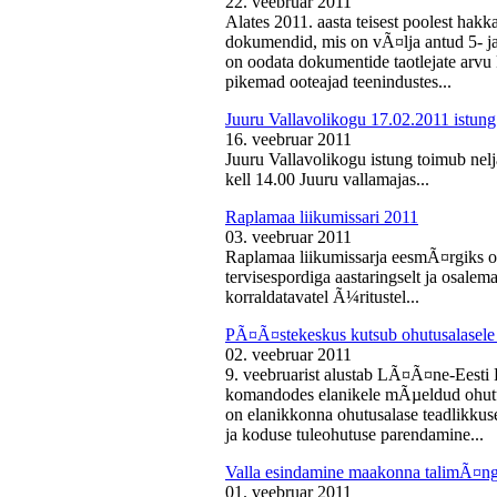
22. veebruar 2011
Alates 2011. aasta teisest poolest ha
dokumendid, mis on vÃ¤lja antud 5- ja 
on oodata dokumentide taotlejate arv
pikemad ooteajad teenindustes...
Juuru Vallavolikogu 17.02.2011 istung
16. veebruar 2011
Juuru Vallavolikogu istung toimub nelj
kell 14.00 Juuru vallamajas...
Raplamaa liikumissari 2011
03. veebruar 2011
Raplamaa liikumissarja eesmÃ¤rgiks on
tervisespordiga aastaringselt ja osale
korraldatavatel Ã¼ritustel...
PÃ¤Ã¤stekeskus kutsub ohutusalasele 
02. veebruar 2011
9. veebruarist alustab LÃ¤Ã¤ne-Eest
komandodes elanikele mÃµeldud ohutus
on elanikkonna ohutusalase teadlikkus
ja koduse tuleohutuse parendamine...
Valla esindamine maakonna talimÃ¤n
01. veebruar 2011