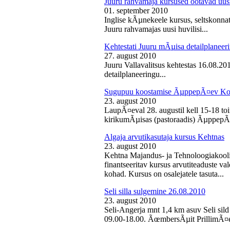
Juuru rahvamaja kursused ootavad uusi
01. september 2010
Inglise kÃµnekeele kursus, seltskonn
Juuru rahvamajas uusi huvilisi...
Kehtestati Juuru mÃµisa detailplaneer
27. august 2010
Juuru Vallavalitsus kehtestas 16.08.2
detailplaneeringu...
Sugupuu koostamise ÃµppepÃ¤ev Ko
23. august 2010
LaupÃ¤eval 28. augustil kell 15-18 
kirikumÃµisas (pastoraadis) ÃµppepÃ
Algaja arvutikasutaja kursus Kehtnas
23. august 2010
Kehtna Majandus- ja Tehnoloogiakooli
finantseeritav kursus arvutiteaduste 
kohad. Kursus on osalejatele tasuta...
Seli silla sulgemine 26.08.2010
23. august 2010
Seli-Angerja mnt 1,4 km asuv Seli sild
09.00-18.00. ÃœmbersÃµit PrillimÃ¤e