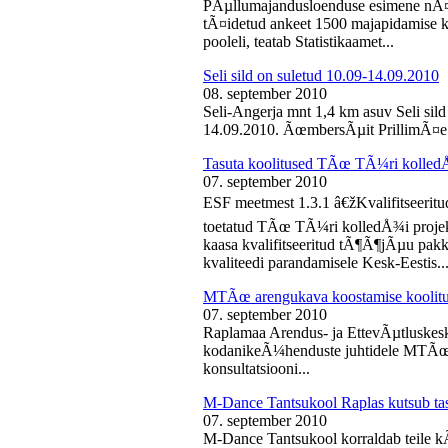
PÃµllumajandusloenduse esimene nÃ¤d
tÃ¤idetud ankeet 1500 majapidamise k
pooleli, teatab Statistikaamet...
Seli sild on suletud 10.09-14.09.2010
08. september 2010
Seli-Angerja mnt 1,4 km asuv Seli sil
14.09.2010. ÃœmbersÃµit PrillimÃ¤e 
Tasuta koolitused TÃœ TÃ¼ri kolled
07. september 2010
ESF meetmest 1.3.1 â€žKvalifitseeri
toetatud TÃœ TÃ¼ri kolledÅ¾i projek
kaasa kvalifitseeritud tÃ¶Ã¶jÃµu pak
kvaliteedi parandamisele Kesk-Eestis..
MTÃœ arengukava koostamise koolit
07. september 2010
Raplamaa Arendus- ja EttevÃµtluskes
kodanikeÃ¼henduste juhtidele MTÃœ a
konsultatsiooni...
M-Dance Tantsukool Raplas kutsub ta
07. september 2010
M-Dance Tantsukool korraldab teile kÃµ