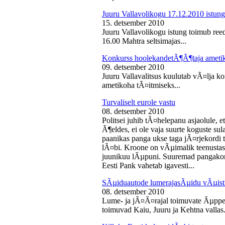
Juuru Vallavolikogu 17.12.2010 istung
15. detsember 2010
Juuru Vallavolikogu istung toimub reed
16.00 Mahtra seltsimajas...
Konkurss hoolekandetÃ¶Ã¶taja ameti
09. detsember 2010
Juuru Vallavalitsus kuulutab vÃ¤lja 
ametikoha tÃ¤itmiseks...
Turvaliselt eurole vastu
08. detsember 2010
Politsei juhib tÃ¤helepanu asjaolule, et
Ã¶eldes, ei ole vaja suurte koguste sul
paanikas panga ukse taga jÃ¤rjekord
lÃ¤bi. Kroone on vÃµimalik teenustas
juunikuu lÃµpuni. Suuremad pangakont
Eesti Pank vahetab igavesti...
SÃµiduautode lumerajasÃµidu vÃµist
08. detsember 2010
Lume- ja jÃ¤Ã¤rajal toimuvate Ãµppe
toimuvad Kaiu, Juuru ja Kehtna vallas.