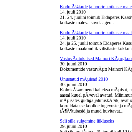
KodutÃ¼tarde ja noorte kotkaste male
14. juuli 2010
21.-24. juulini toimub Eidaperes Kas
kotkaste maleva suvelaager...
KodutÃ¼tarde ja noorte kotkaste maako
14. juuli 2010
24. ja 25. juulil toimub Eidaperes Ka
kotkaste maakondlik vilistlaste kokkutu
VastuvÃµtukatsed Mainori KÃµrgkool
30. juuni 2010
Dokumentide vastuvÃµtt Mainori KÃµ
Unustatud mÃµisad 2010
30. juuni 2010
KolmkÃ¼mmend kaheksa mÃµisat, mille
aastal kuuel pÃ¤eval avatud. Miinimu
mÃµisates giidiga jalutuskÃ¤ik, avatu
korraldatakse koolide tugevuste ja mÃ
tÃ¶Ã¶tubasid ja muud huvitavat...
Seli silla sulgemine liikluseks
29. juuni 2010
Seli sild on tÃ¤na, 29. juunil kell 10.0