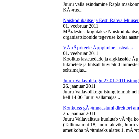
Juuru valla esindamine Rapla maakon
KÃ¤rus...
Naiskodukaitse ja Eesti Rahva Muus
01. veebruar 2011
MÃ¤lestusi kogutakse Naiskodukaitse
organisatsioonide tegevuse kohta aasta
VÃµÃµrkeele Ãµppimine lasteaias
01. veebruar 2011
Koolitus lasteaedade ja algklasside Ãµp
liikmetele ja lihtsalt huvitatud inimest
seltsimajas...
Juuru Vallavolikogu 27.01.2011 istung
26. jaanuar 2011
Juuru Vallavolikogu istung toimub nelj
kell 14.00 Juuru vallamajas...
Konkurss gÃ¼mnaasiumi direktori am
25. jaanuar 2011
Juuru Vallavalitsus kuulutab vÃ¤lja 
(Tallinna mnt 18, Juuru alevik, Juu
ametikoha tÃ¤itmiseks alates 1. mÃ¤rts