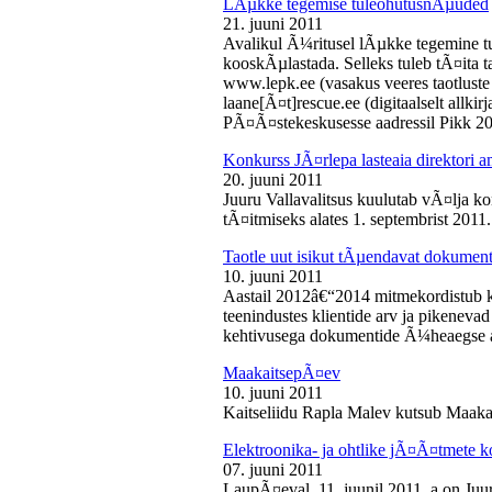
LÃµkke tegemise tuleohutusnÃµuded
21. juuni 2011
Avalikul Ã¼ritusel lÃµkke tegemine t
kooskÃµlastada. Selleks tuleb tÃ¤ita tao
www.lepk.ee (vasakus veeres taotluste a
laane[Ã¤t]rescue.ee (digitaalselt allk
PÃ¤Ã¤stekeskusesse aadressil Pikk 2
Konkurss JÃ¤rlepa lasteaia direktori a
20. juuni 2011
Juuru Vallavalitsus kuulutab vÃ¤lja ko
tÃ¤itmiseks alates 1. septembrist 2011.
Taotle uut isikut tÃµendavat dokumenti
10. juuni 2011
Aastail 2012â€“2014 mitmekordistub 
teenindustes klientide arv ja pikenevad
kehtivusega dokumentide Ã¼heaegse a
MaakaitsepÃ¤ev
10. juuni 2011
Kaitseliidu Rapla Malev kutsub Maakai
Elektroonika- ja ohtlike jÃ¤Ã¤tmete 
07. juuni 2011
LaupÃ¤eval, 11. juunil 2011. a on Juu