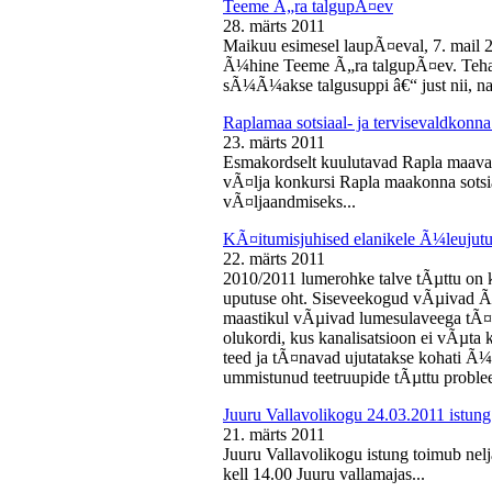
Teeme Ã„ra talgupÃ¤ev
28. märts 2011
Maikuu esimesel laupÃ¤eval, 7. mail 
Ã¼hine Teeme Ã„ra talgupÃ¤ev. Teha
sÃ¼Ã¼akse talgusuppi â€“ just nii, na
Raplamaa sotsiaal- ja tervisevaldkonn
23. märts 2011
Esmakordselt kuulutavad Rapla maav
vÃ¤lja konkursi Rapla maakonna sotsia
vÃ¤ljaandmiseks...
KÃ¤itumisjuhised elanikele Ã¼leujutu
22. märts 2011
2010/2011 lumerohke talve tÃµttu on k
uputuse oht. Siseveekogud vÃµivad Ã
maastikul vÃµivad lumesulaveega tÃ¤i
olukordi, kus kanalisatsioon ei vÃµta 
teed ja tÃ¤navad ujutatakse kohati Ã¼
ummistunud teetruupide tÃµttu proble
Juuru Vallavolikogu 24.03.2011 istung
21. märts 2011
Juuru Vallavolikogu istung toimub nel
kell 14.00 Juuru vallamajas...