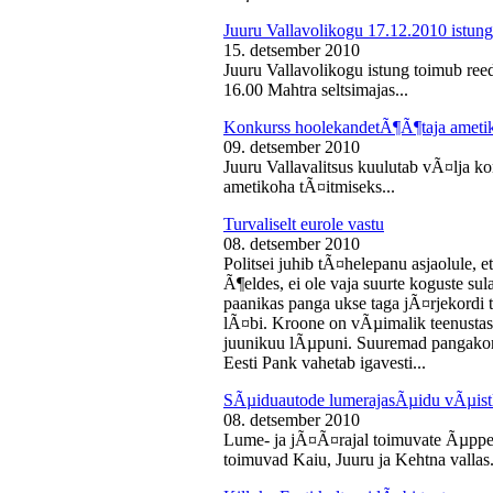
Juuru Vallavolikogu 17.12.2010 istung
15. detsember 2010
Juuru Vallavolikogu istung toimub reed
16.00 Mahtra seltsimajas...
Konkurss hoolekandetÃ¶Ã¶taja ameti
09. detsember 2010
Juuru Vallavalitsus kuulutab vÃ¤lja 
ametikoha tÃ¤itmiseks...
Turvaliselt eurole vastu
08. detsember 2010
Politsei juhib tÃ¤helepanu asjaolule, et
Ã¶eldes, ei ole vaja suurte koguste sul
paanikas panga ukse taga jÃ¤rjekord
lÃ¤bi. Kroone on vÃµimalik teenustas
juunikuu lÃµpuni. Suuremad pangakont
Eesti Pank vahetab igavesti...
SÃµiduautode lumerajasÃµidu vÃµist
08. detsember 2010
Lume- ja jÃ¤Ã¤rajal toimuvate Ãµppe
toimuvad Kaiu, Juuru ja Kehtna vallas.