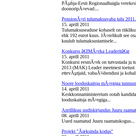
PÃµhja-Eesti Regionaalhaigla vereke
doonoripÃ¤evad:...
PensionÃ¤ri tulumaksuvaba tulu 2011. 
15. aprill 2011
Tulumaksuseaduse kohaselt on riikliku
ehk 192 eurot kuus. JÃ¤relikult see os
kuulub tulumaksustamisele...
Konkurss â€žMÃ¤rka Leaderitâ€œ
15. aprill 2011
Konkursi eesmÃ¤rk on tutvustada ja t
2013 (MAK) Leader meetmest toetust s
ettevÃµtjaid, vabaÃ¼hendusi ja kohali
Noore looduskaitsja mÃ¤rgiga tunnus
14. aprill 2011
Keskkonnaministeerium ootab kandidaa
looduskaitsja mÃ¤rgiga...
Aprillikuu uudiskirjandus Juuru raam
08. aprill 2011
Uued raamatud Juuru raamatukogus...
Projekt "Ãœksinda kodus"