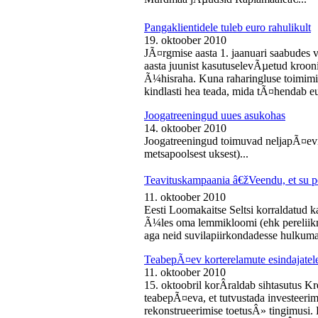
Pangaklientidele tuleb euro rahulikult
19. oktoober 2010
JÃ¤rgmise aasta 1. jaanuari saabudes 
aasta juunist kasutuselevÃµetud kroon
Ã¼hisraha. Kuna raharingluse toimimise
kindlasti hea teada, mida tÃ¤hendab e
Joogatreeningud uues asukohas
14. oktoober 2010
Joogatreeningud toimuvad neljapÃ¤evit
metsapoolsest uksest)...
Teavituskampaania â€žVeendu, et su pe
11. oktoober 2010
Eesti Loomakaitse Seltsi korraldatud
Ã¼les oma lemmikloomi (ehk pereliikm
aga neid suvilapiirkondadesse hulkuma
TeabepÃ¤ev korterelamute esindajatel
11. oktoober 2010
15. oktoobril korÂ­raldab sihtasutus K
teabepÃ¤eva, et tutvustada investeer
rekonstrueerimise toetusÂ» tingimusi