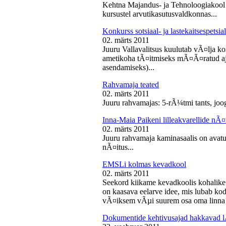
Kehtna Majandus- ja Tehnoloogiakool k
kursustel arvutikasutusvaldkonnas...
Konkurss sotsiaal- ja lastekaitsespetsia
02. märts 2011
Juuru Vallavalitsus kuulutab vÃ¤lja konk
ametikoha tÃ¤itmiseks mÃ¤Ã¤ratud aja
asendamiseks)...
Rahvamaja teated
02. märts 2011
Juuru rahvamajas: 5-rÃ¼tmi tants, joog
Inna-Maia Paikeni lilleakvarellide nÃ¤
02. märts 2011
Juuru rahvamaja kaminasaalis on avatud
nÃ¤itus...
EMSLi kolmas kevadkool
02. märts 2011
Seekord kiikame kevadkoolis kohalike
on kaasava eelarve idee, mis lubab koda
vÃ¤iksem vÃµi suurem osa oma linna v
Dokumentide kehtivusajad hakkavad