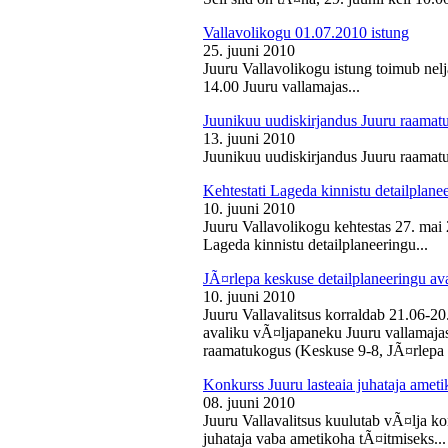
Vallavolikogu 01.07.2010 istung
25. juuni 2010
Juuru Vallavolikogu istung toimub nelj
14.00 Juuru vallamajas...
Juunikuu uudiskirjandus Juuru raamat
13. juuni 2010
Juunikuu uudiskirjandus Juuru raamatu
Kehtestati Lageda kinnistu detailplane
10. juuni 2010
Juuru Vallavolikogu kehtestas 27. ma
Lageda kinnistu detailplaneeringu...
JÃ¤rlepa keskuse detailplaneeringu av
10. juuni 2010
Juuru Vallavalitsus korraldab 21.06-2
avaliku vÃ¤ljapaneku Juuru vallamajas 
raamatukogus (Keskuse 9-8, JÃ¤rlepa 
Konkurss Juuru lasteaia juhataja ameti
08. juuni 2010
Juuru Vallavalitsus kuulutab vÃ¤lja ko
juhataja vaba ametikoha tÃ¤itmiseks...