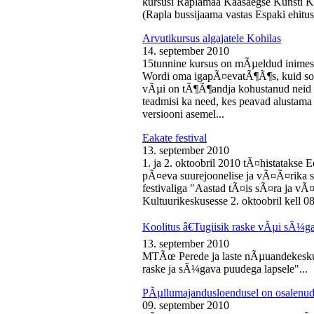
kursusi Raplamaa Kaasaegse Kunsti Ke
(Rapla bussijaama vastas Espaki ehitusp
Arvutikursus algajatele Kohilas
14. september 2010
15tunnine kursus on mÃµeldud inime
Wordi oma igapÃ¤evatÃ¶Ã¶s, kuid soo
vÃµi on tÃ¶Ã¶andja kohustanud neid s
teadmisi ka need, kes peavad alustam
versiooni asemel...
Eakate festival
13. september 2010
1. ja 2. oktoobril 2010 tÃ¤histatakse E
pÃ¤eva suurejoonelise ja vÃ¤Ã¤rika
festivaliga "Aastad tÃ¤is sÃ¤ra ja vÃ
Kultuurikeskusesse 2. oktoobril kell 08
Koolitus â€Tugiisik raske vÃµi sÃ¼ga
13. september 2010
MTÃœ Perede ja laste nÃµuandekeskus
raske ja sÃ¼gava puudega lapsele"...
PÃµllumajandusloendusel on osalenud
09. september 2010