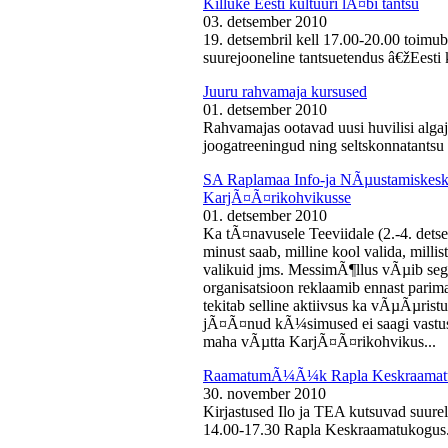
Killuke Eesti kultuuri lÃ¤bi tantsu
03. detsember 2010
19. detsembril kell 17.00-20.00 toimu
suurejooneline tantsuetendus â€žEesti 
Juuru rahvamaja kursused
01. detsember 2010
Rahvamajas ootavad uusi huvilisi algaj
joogatreeningud ning seltskonnatantsu 
SA Raplamaa Info-ja NÃµustamiskesku
KarjÃ¤Ã¤rikohvikusse
01. detsember 2010
Ka tÃ¤navusele Teeviidale (2.-4. det
minust saab, milline kool valida, milli
valikuid jms. MessimÃ¶llus vÃµib sega
organisatsioon reklaamib ennast parima
tekitab selline aktiivsus ka vÃµÃµris
jÃ¤Ã¤nud kÃ¼simused ei saagi vastust
maha vÃµtta KarjÃ¤Ã¤rikohvikus...
RaamatumÃ¼Ã¼k Rapla Keskraamat
30. november 2010
Kirjastused Ilo ja TEA kutsuvad suur
14.00-17.30 Rapla Keskraamatukogus.