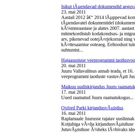
Isikut tÃµendavad dokumendid aeguv
23. mai 2011
Aastail 2012 â€“ 2014 lÃµppevad korra
tÃµendavatel dokumentidel (dokument),
kÃ¼mneaastase ja alates 2007. aastast 
mitmekordistub kodakondsus- ja migra
arv, pikenevad ootejÃ¤rjekorrad ning
kÃ¤ttesaamise ooteaeg. Eeltoodust tul
suhtumist...
Hajaasustuse veeprogrammi taotlusvoo
20. mai 2011
Juuru Vallavalitsus annab teada, et 16.
veeprogrammi taotluste vastuvÃµtt Juur
Maikuu uudiskirjandus Juuru raamatu
17. mai 2011
Uued raamatud Juuru raamatukogus...
Oxford Parki kirjandusvÃµistlus
16. mai 2011
Raplamaale Juurusse rajatav uuslinnak
Kotjuhiga vÃ¤lja kirjandusvÃµistluse 
JutuvÃµistluse Ã¼heks lÃ¤bivaks idee