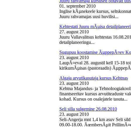
Juuru rahvamaja kursused ootavad uusi
01. september 2010
Inglise kÃµnekeele kursus, seltskonn
Juuru rahvamajas uusi huvilisi...
Kehtestati Juuru mÃµisa detailplaneer
27. august 2010
Juuru Vallavalitsus kehtestas 16.08.2
detailplaneeringu...
Sugupuu koostamise ÃµppepÃ¤ev Ko
23. august 2010
LaupÃ¤eval 28. augustil kell 15-18 
kirikumÃµisas (pastoraadis) ÃµppepÃ
Algaja arvutikasutaja kursus Kehtnas
23. august 2010
Kehtna Majandus- ja Tehnoloogiakooli
finantseeritav kursus arvutiteaduste 
kohad. Kursus on osalejatele tasuta...
Seli silla sulgemine 26.08.2010
23. august 2010
Seli-Angerja mnt 1,4 km asuv Seli sild
09.00-18.00. ÃœmbersÃµit PrillimÃ¤e