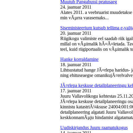
Muutub Pangabussi peatusaeg
24. jaanuar 2011
Alates 2011. a veebruarist muudetakse
min vÃµrra varasemaks...
Siseministeerium kutsub tellima e-valij
20. jaanuar 2011
Riigikogu valimiste eel saadab riik iga
millal on vÃµimalik hÃ¤Ã¤letada. Tava
teel, kuid riigiportaalis on vÃµimalik te
Hanke korraldamine
18. jaanuar 2011
Lihtsustatud hange JÃ¤rlepa haridus- j
ning ehituseaegse omanikujÃ¤relvalve t
JÃ¤rlepa keskuse detailplaneeringu ke
17. jaanuar 2011
Juuru Vallavolikogu kehtestas 25.11.
JÃ¤rlepa keskuse detailplaneeringu os
kinnistu katastriÃ¼ksuse 24004:001:
detailplaneering algatati Juuru Vallav
keskkonnamÃµju hindamist algatamata
Uudiskirjandus Juuru raamatukogus
14. jaanuar 2011