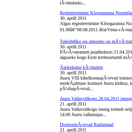
tÃ¤itmiseks...
Registreerimine Kloogaranna Noortela
30. aprill 2011
Algas registreerimine Kloogaranna Noo
01.08â€“08.08.2011 â€œVinta-vÃ¤ntaâ€
Tuleohtliku aja alguseks on mÃ¤Ã¤ra
30. aprill 2011
PÃ¤Ã¤steameti peadirektori 21.04.2011
alguseks kogu Eesti territooriumil mÃ¤
Ãœleskutse kÃ¼ladele
30. aprill 2011
Juuru VIII kihelkonnapÃ¤evad toimuvad
reedeÃµhtune kontsert Juuru kirikus
pÃ¼hapÃ¤eval...
Juuru Vallavolikogu 28.04.2011 istung
21. aprill 2011
Juuru Vallavolikogu istung toimub nelja
14.00 Juuru vallamajas...
DoonoripÃ¤evad Raplamaal
21. aprill 2011