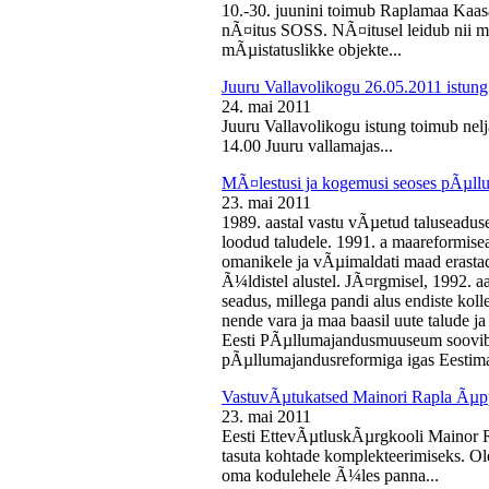
10.-30. juunini toimub Raplamaa Kaas
nÃ¤itus SOSS. NÃ¤itusel leidub nii ma
mÃµistatuslikke objekte...
Juuru Vallavolikogu 26.05.2011 istung
24. mai 2011
Juuru Vallavolikogu istung toimub nelj
14.00 Juuru vallamajas...
MÃ¤lestusi ja kogemusi seoses pÃµll
23. mai 2011
1989. aastal vastu vÃµetud taluseaduse
loodud taludele. 1991. a maareformise
omanikele ja vÃµimaldati maad erasta
Ã¼ldistel alustel. JÃ¤rgmisel, 1992. 
seadus, millega pandi alus endiste kolle
nende vara ja maa baasil uute talude 
Eesti PÃµllumajandusmuuseum soovib 
pÃµllumajandusreformiga igas Eestima
VastuvÃµtukatsed Mainori Rapla Ãµpp
23. mai 2011
Eesti EttevÃµtluskÃµrgkooli Mainor 
tasuta kohtade komplekteerimiseks. Ol
oma kodulehele Ã¼les panna...