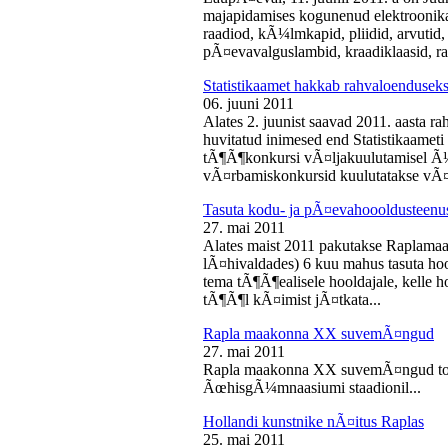
majapidamises kogunenud elektroonika-
raadiod, kÃ¼lmkapid, pliidid, arvutid,
pÃ¤evavalguslambid, kraadiklaasid, ra
Statistikaamet hakkab rahvaloendusek
06. juuni 2011
Alates 2. juunist saavad 2011. aasta r
huvitatud inimesed end Statistikaameti 
tÃ¶Ã¶konkursi vÃ¤ljakuulutamisel Ã
vÃ¤rbamiskonkursid kuulutatakse vÃ¤l
Tasuta kodu- ja pÃ¤evahoooldusteenus
27. mai 2011
Alates maist 2011 pakutakse Raplamaa
lÃ¤hivaldades) 6 kuu mahus tasuta hoo
tema tÃ¶Ã¶ealisele hooldajale, kelle 
tÃ¶Ã¶l kÃ¤imist jÃ¤tkata...
Rapla maakonna XX suvemÃ¤ngud
27. mai 2011
Rapla maakonna XX suvemÃ¤ngud toi
ÃœhisgÃ¼mnaasiumi staadionil...
Hollandi kunstnike nÃ¤itus Raplas
25. mai 2011