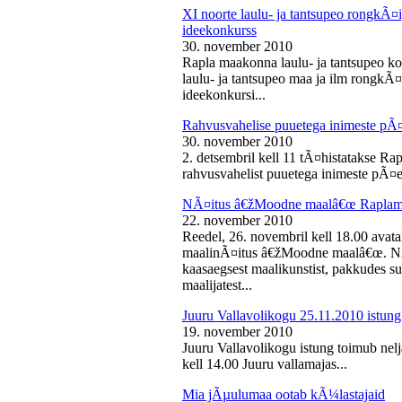
XI noorte laulu- ja tantsupeo rongkÃ
ideekonkurss
30. november 2010
Rapla maakonna laulu- ja tantsupeo ko
laulu- ja tantsupeo maa ja ilm rongk
ideekonkursi...
Rahvusvahelise puuetega inimeste pÃ
30. november 2010
2. detsembril kell 11 tÃ¤histatakse Ra
rahvusvahelist puuetega inimeste pÃ¤e
NÃ¤itus â€žMoodne maalâ€œ Raplama
22. november 2010
Reedel, 26. novembril kell 18.00 ava
maalinÃ¤itus â€žMoodne maalâ€œ. NÃ¤
kaasaegsest maalikunstist, pakkudes sub
maalijatest...
Juuru Vallavolikogu 25.11.2010 istung
19. november 2010
Juuru Vallavolikogu istung toimub nel
kell 14.00 Juuru vallamajas...
Mia jÃµulumaa ootab kÃ¼lastajaid