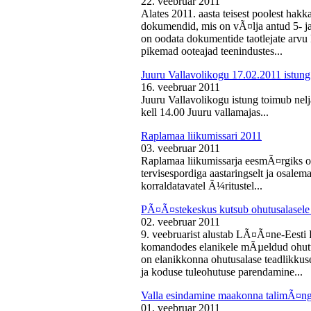
22. veebruar 2011
Alates 2011. aasta teisest poolest ha
dokumendid, mis on vÃ¤lja antud 5- ja 
on oodata dokumentide taotlejate arv
pikemad ooteajad teenindustes...
Juuru Vallavolikogu 17.02.2011 istung
16. veebruar 2011
Juuru Vallavolikogu istung toimub nelj
kell 14.00 Juuru vallamajas...
Raplamaa liikumissari 2011
03. veebruar 2011
Raplamaa liikumissarja eesmÃ¤rgiks on
tervisespordiga aastaringselt ja osale
korraldatavatel Ã¼ritustel...
PÃ¤Ã¤stekeskus kutsub ohutusalasele 
02. veebruar 2011
9. veebruarist alustab LÃ¤Ã¤ne-Eest
komandodes elanikele mÃµeldud ohutus
on elanikkonna ohutusalase teadlikkus
ja koduse tuleohutuse parendamine...
Valla esindamine maakonna talimÃ¤n
01. veebruar 2011