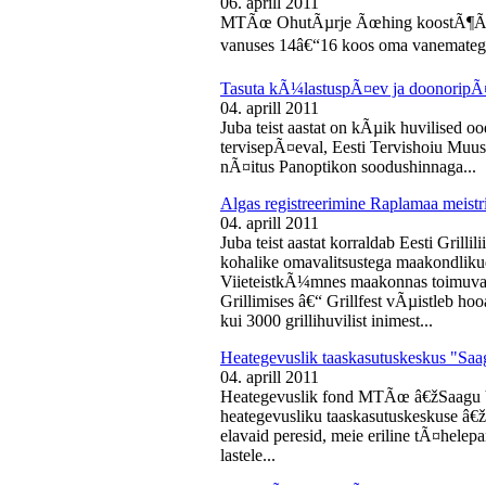
06. aprill 2011
MTÃœ OhutÃµrje Ãœhing koostÃ¶Ã¶s
vanuses 14â€“16 koos oma vanematega
Tasuta kÃ¼lastuspÃ¤ev ja doonoripÃ
04. aprill 2011
Juba teist aastat on kÃµik huvilised oo
tervisepÃ¤eval, Eesti Tervishoiu Muu
nÃ¤itus Panoptikon soodushinnaga...
Algas registreerimine Raplamaa meistri
04. aprill 2011
Juba teist aastat korraldab Eesti Gril
kohalike omavalitsustega maakondliku
ViieteistkÃ¼mnes maakonnas toimuval 
Grillimises â€“ Grillfest vÃµistleb h
kui 3000 grillihuvilist inimest...
Heategevuslik taaskasutuskeskus "Saa
04. aprill 2011
Heategevuslik fond MTÃœ â€žSaagu 
heategevusliku taaskasutuskeskuse â
elavaid peresid, meie eriline tÃ¤helep
lastele...