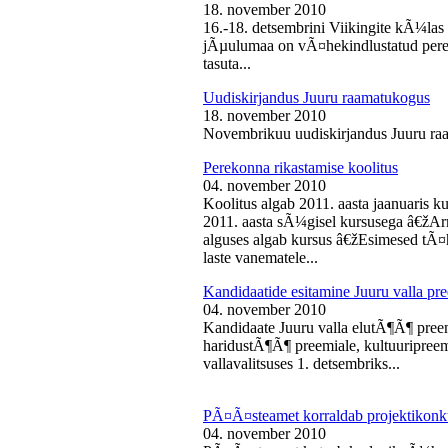
18. november 2010
16.-18. detsembrini Viikingite kÃ¼la
jÃµulumaa on vÃ¤hekindlustatud perede
tasuta...
Uudiskirjandus Juuru raamatukogus
18. november 2010
Novembrikuu uudiskirjandus Juuru ra
Perekonna rikastamise koolitus
04. november 2010
Koolitus algab 2011. aasta jaanuaris
2011. aasta sÃ¼gisel kursusega â€žAr
alguses algab kursus â€žEsimesed tÃ¤
laste vanematele...
Kandidaatide esitamine Juuru valla 
04. november 2010
Kandidaate Juuru valla elutÃ¶Ã¶ preem
haridustÃ¶Ã¶ preemiale, kultuuripreem
vallavalitsuses 1. detsembriks...
PÃ¤Ã¤steamet korraldab projektikonk
04. november 2010