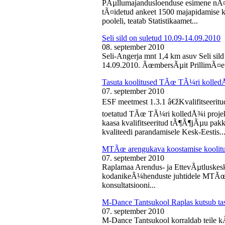
PÃµllumajandusloenduse esimene nÃ¤d
tÃ¤idetud ankeet 1500 majapidamise k
pooleli, teatab Statistikaamet...
Seli sild on suletud 10.09-14.09.2010
08. september 2010
Seli-Angerja mnt 1,4 km asuv Seli sil
14.09.2010. ÃœmbersÃµit PrillimÃ¤e 
Tasuta koolitused TÃœ TÃ¼ri kolled
07. september 2010
ESF meetmest 1.3.1 â€žKvalifitseeri
toetatud TÃœ TÃ¼ri kolledÅ¾i projek
kaasa kvalifitseeritud tÃ¶Ã¶jÃµu pak
kvaliteedi parandamisele Kesk-Eestis..
MTÃœ arengukava koostamise koolit
07. september 2010
Raplamaa Arendus- ja EttevÃµtluskes
kodanikeÃ¼henduste juhtidele MTÃœ a
konsultatsiooni...
M-Dance Tantsukool Raplas kutsub ta
07. september 2010
M-Dance Tantsukool korraldab teile kÃµ