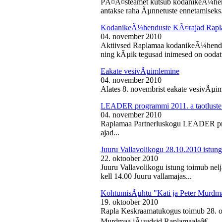
PÃ¤Ã¤steamet kutsub kodanikeÃ¼hendu
antakse raha Ãµnnetuste ennetamiseks.
KodanikeÃ¼henduste KÃ¤rajad Rapl
04. november 2010
Aktiivsed Raplamaa kodanikeÃ¼hendust
ning kÃµik tegusad inimesed on ooda
Eakate vesivÃµimlemine
04. november 2010
Alates 8. novembrist eakate vesivÃµiml
LEADER programmi 2011. a taotluste
04. november 2010
Raplamaa Partnerluskogu LEADER pro
ajad...
Juuru Vallavolikogu 28.10.2010 istung
22. oktoober 2010
Juuru Vallavolikogu istung toimub nel
kell 14.00 Juuru vallamajas...
KohtumisÃµhtu "Kati ja Peter Murdm
19. oktoober 2010
Rapla Keskraamatukogus toimub 28. o
Murdmaa jÃµudsid Raplamaaleâ€...