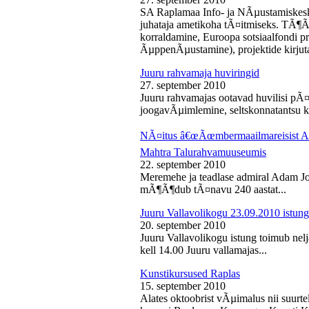
SA Raplamaa Info- ja NÃµustamiskesk
juhataja ametikoha tÃ¤itmiseks. TÃ¶Ã
korraldamine, Euroopa sotsiaalfondi p
ÃµppenÃµustamine), projektide kirjuta
Juuru rahvamaja huviringid
27. september 2010
Juuru rahvamajas ootavad huvilisi pÃ¤r
joogavÃµimlemine, seltskonnatantsu ku
NÃ¤itus â€œÃœmbermaailmareisist Ada
Mahtra Talurahvamuuseumis
22. september 2010
Meremehe ja teadlase admiral Adam J
mÃ¶Ã¶dub tÃ¤navu 240 aastat...
Juuru Vallavolikogu 23.09.2010 istung
20. september 2010
Juuru Vallavolikogu istung toimub nel
kell 14.00 Juuru vallamajas...
Kunstikursused Raplas
15. september 2010
Alates oktoobrist vÃµimalus nii suurte