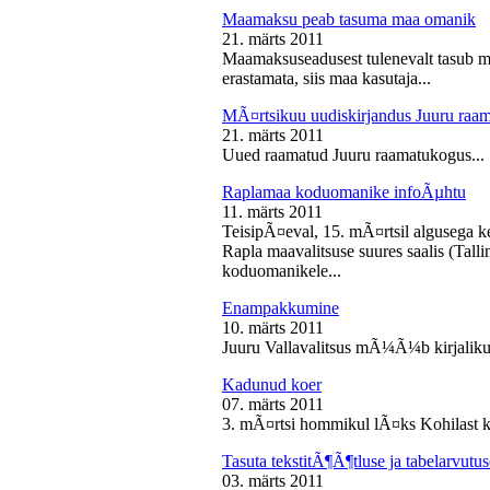
Maamaksu peab tasuma maa omanik
21. märts 2011
Maamaksuseadusest tulenevalt tasub 
erastamata, siis maa kasutaja...
MÃ¤rtsikuu uudiskirjandus Juuru raa
21. märts 2011
Uued raamatud Juuru raamatukogus...
Raplamaa koduomanike infoÃµhtu
11. märts 2011
TeisipÃ¤eval, 15. mÃ¤rtsil algusega k
Rapla maavalitsuse suures saalis (Tal
koduomanikele...
Enampakkumine
10. märts 2011
Juuru Vallavalitsus mÃ¼Ã¼b kirjaliku
Kadunud koer
07. märts 2011
3. mÃ¤rtsi hommikul lÃ¤ks Kohilast k
Tasuta tekstitÃ¶Ã¶tluse ja tabelarvu
03. märts 2011