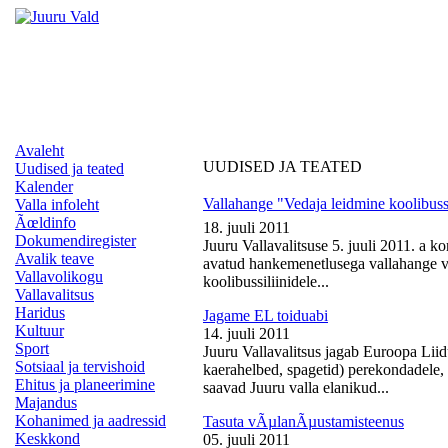
Avaleht
UUDISED JA TEATED
Uudised ja teated
Kalender
Vallahange "Vedaja leidmine koolibussi
Valla infoleht
Ãœldinfo
18. juuli 2011
Dokumendiregister
Juuru Vallavalitsuse 5. juuli 2011. a k
Avalik teave
avatud hankemenetlusega vallahange ve
Vallavolikogu
koolibussiliinidele...
Vallavalitsus
Haridus
Jagame EL toiduabi
Kultuur
14. juuli 2011
Sport
Juuru Vallavalitsus jagab Euroopa Liid
Sotsiaal ja tervishoid
kaerahelbed, spagetid) perekondadele, 
Ehitus ja planeerimine
saavad Juuru valla elanikud...
Majandus
Kohanimed ja aadressid
Tasuta vÃµlanÃµustamisteenus
Keskkond
05. juuli 2011