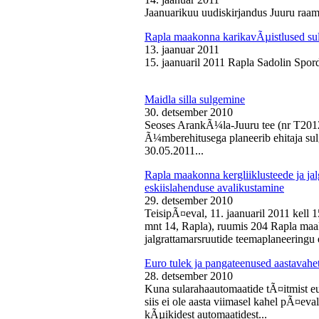
Jaanuarikuu uudiskirjandus Juuru raam
Rapla maakonna karikavÃµistlused sul
13. jaanuar 2011
15. jaanuaril 2011 Rapla Sadolin Spord
Maidla silla sulgemine
30. detsember 2010
Seoses ArankÃ¼la-Juuru tee (nr T2012
Ã¼mberehitusega planeerib ehitaja sul
30.05.2011...
Rapla maakonna kergliiklusteede ja ja
eskiislahenduse avalikustamine
29. detsember 2010
TeisipÃ¤eval, 11. jaanuaril 2011 kell 
mnt 14, Rapla), ruumis 204 Rapla maak
jalgrattamarsruutide teemaplaneeringu e
Euro tulek ja pangateenused aastavahe
28. detsember 2010
Kuna sularahaautomaatide tÃ¤itmist eu
siis ei ole aasta viimasel kahel pÃ¤ev
kÃµikidest automaatidest...