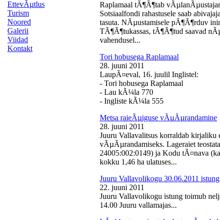
EttevÃµtlus
Raplamaal tÃ¶Ã¶tab vÃµlanÃµustajan
Turism
Sotsiaalfondi rahastusele saab abivaj
Noored
tasuta. NÃµustamisele pÃ¶Ã¶rduv inime
Galerii
TÃ¶Ã¶tukassas, tÃ¶Ã¶tud saavad nÃµ
Viidad
vahendusel...
Kontakt
Tori hobusega Raplamaal
28. juuni 2011
LaupÃ¤eval, 16. juulil Inglistel:
- Tori hobusega Raplamaal
- Lau kÃ¼la 770
- Ingliste kÃ¼la 555
Metsa raieÃµiguse vÃµÃµrandamine
28. juuni 2011
Juuru Vallavalitsus korraldab kirjali
vÃµÃµrandamiseks. Lageraiet teostata
24005:002:0149) ja Kodu tÃ¤nava (k
kokku 1,46 ha ulatuses...
Juuru Vallavolikogu 30.06.2011 istung
22. juuni 2011
Juuru Vallavolikogu istung toimub nelj
14.00 Juuru vallamajas...