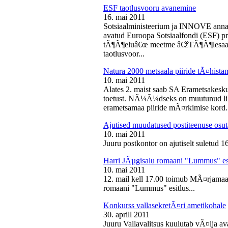
ESF taotlusvooru avanemine
16. mai 2011
Sotsiaalministeerium ja INNOVE annava
avatud Euroopa Sotsiaalfondi (ESF) pri
tÃ¶Ã¶eluâ€œ meetme â€žTÃ¶Ã¶lesaam
taotlusvoor...
Natura 2000 metsaala piiride tÃ¤hist
10. mai 2011
Alates 2. maist saab SA Erametsakesk
toetust. NÃ¼Ã¼dseks on muutunud liht
erametsamaa piiride mÃ¤rkimise kord.
Ajutised muudatused postiteenuse osut
10. mai 2011
Juuru postkontor on ajutiselt suletud 1
Harri JÃµgisalu romaani "Lummus" es
10. mai 2011
12. mail kell 17.00 toimub MÃ¤rjamaa 
romaani "Lummus" esitlus...
Konkurss vallasekretÃ¤ri ametikohale
30. aprill 2011
Juuru Vallavalitsus kuulutab vÃ¤lja av