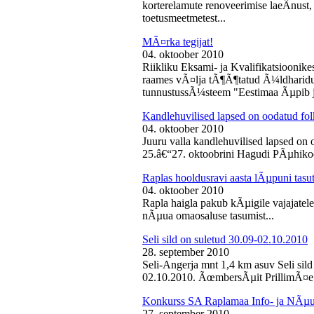
korterelamute renoveerimise laeÂ­nust,
toetusmeetmetest...
MÃ¤rka tegijat!
04. oktoober 2010
Riikliku Eksami- ja Kvalifikatsiooni
raames vÃ¤lja tÃ¶Ã¶tatud Ã¼ldharidus
tunnustussÃ¼steem "Eestimaa Ãµpib j
Kandlehuvilised lapsed on oodatud fo
04. oktoober 2010
Juuru valla kandlehuvilised lapsed on
25.â€“27. oktoobrini Hagudi PÃµhikool
Raplas hooldusravi aasta lÃµpuni tasu
04. oktoober 2010
Rapla haigla pakub kÃµigile vajajatel
nÃµua omaosaluse tasumist...
Seli sild on suletud 30.09-02.10.2010
28. september 2010
Seli-Angerja mnt 1,4 km asuv Seli sil
02.10.2010. ÃœmbersÃµit PrillimÃ¤e 
Konkurss SA Raplamaa Info- ja NÃµus
27. september 2010