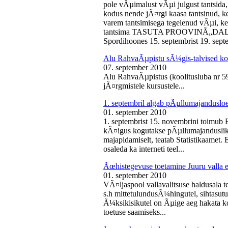
pole vÃµimalust vÃµi julgust tantsida,
kodus nende jÃ¤rgi kaasa tantsinud, kel
varem tantsimisega tegelenud vÃµi, k
tantsima TASUTA PROOVINÃ„DALA! 
Spordihoones 15. septembrist 19. septe
Alu RahvaÃµpistu sÃ¼gis-talvised ko
07. september 2010
Alu RahvaÃµpistus (koolitusluba nr 
jÃ¤rgmistele kursustele...
1. septembril algab pÃµllumajanduslo
01. september 2010
1. septembrist 15. novembrini toimub 
kÃ¤igus kogutakse pÃµllumajandusliku
majapidamiselt, teatab Statistikaamet
osaleda ka interneti teel...
Ãœhistegevuse toetamine Juuru valla e
01. september 2010
VÃ¤ljaspool vallavalitsuse haldusala te
s.h mittetulundusÃ¼hingutel, sihtasutus
Ã¼ksikisikutel on Ãµige aeg hakata ko
toetuse saamiseks...