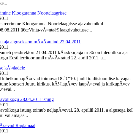
s...
rimine Kloogaranna Noortelaagrisse
 2011
istreerimine Kloogaranna Noortelaagrisse ajavahemikul
8.08.2011 â€œVinta-vÃ¤ntaâ€ laagrivahetusse...
ku aja alguseks on mÃ¤Ã¤ratud 22.04.2011
 2011
meti peadirektori 21.04.2011 kÃ¤skkirjaga nr 86 on tuleohtliku aja
ogu Eesti territooriumil mÃ¤Ã¤ratud 22. aprill 2011. a...
se kÃ¼ladele
 2011
I kihelkonnapÃ¤evad toimuvad 8.â€“10. juulil traditsioonilise kavaga:
une kontsert Juuru kirikus, kÃ¼lapÃ¤ev laupÃ¤eval ja kirikupÃ¤ev
eval...
lavolikogu 28.04.2011 istung
 2011
avolikogu istung toimub neljapÃ¤eval, 28. aprillil 2011. a algusega kel
u vallamajas...
Ã¤evad Raplamaal
 2011