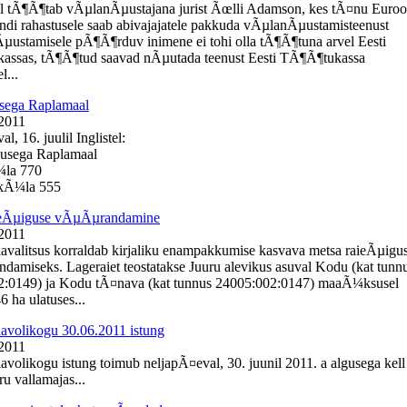
l tÃ¶Ã¶tab vÃµlanÃµustajana jurist Ãœlli Adamson, kes tÃ¤nu Euro
ondi rahastusele saab abivajajatele pakkuda vÃµlanÃµustamisteenust
Ãµustamisele pÃ¶Ã¶rduv inimene ei tohi olla tÃ¶Ã¶tuna arvel Eesti
assas, tÃ¶Ã¶tud saavad nÃµutada teenust Eesti TÃ¶Ã¶tukassa
l...
sega Raplamaal
 2011
, 16. juulil Inglistel:
busega Raplamaal
¼la 770
e kÃ¼la 555
ieÃµiguse vÃµÃµrandamine
 2011
lavalitsus korraldab kirjaliku enampakkumise kasvava metsa raieÃµigu
amiseks. Lageraiet teostatakse Juuru alevikus asuval Kodu (kat tunn
2:0149) ja Kodu tÃ¤nava (kat tunnus 24005:002:0147) maaÃ¼ksusel
 ha ulatuses...
lavolikogu 30.06.2011 istung
 2011
lavolikogu istung toimub neljapÃ¤eval, 30. juunil 2011. a algusega kell
u vallamajas...