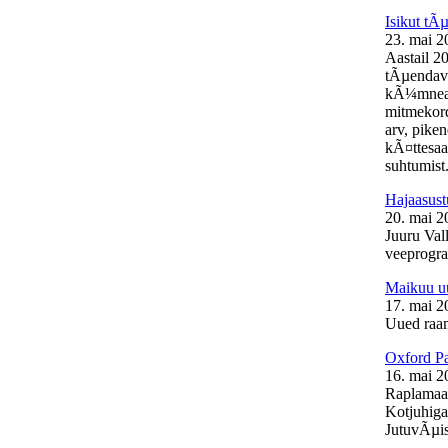
Isikut t
23. mai 2
Aastail 2
tÃµendava
kÃ¼mneaas
mitmekord
arv, pike
kÃ¤ttesaa
suhtumist.
Hajaasust
20. mai 2
Juuru Vall
veeprogra
Maikuu uu
17. mai 2
Uued raam
Oxford Pa
16. mai 2
Raplamaal
Kotjuhiga
JutuvÃµis