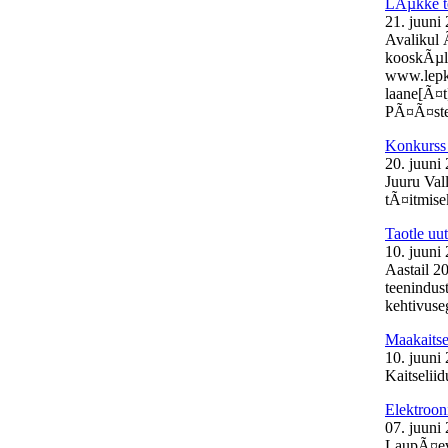
LÃµkke t
21. juuni
Avalikul 
kooskÃµlas
www.lepk.e
laane[Ã¤t
PÃ¤Ã¤stek
Konkurss 
20. juuni
Juuru Val
tÃ¤itmisek
Taotle uu
10. juuni
Aastail 2
teenindust
kehtivuse
Maakaits
10. juuni
Kaitselii
Elektroon
07. juuni
LaupÃ¤eva