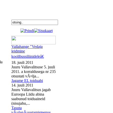
Vallahange "Vedaja
leidmine
koolibussiliinideleâ€
da
18. juuli 2011
Juuru Vallavalitsuse 5. juuli
2011. a korraldusega nr 235
otsustati vÃ¤lja...
Jagame EL toiduabi
14. juuli 2011
Juuru Vallavalitsus jagab
Euroopa Liidu abina
saabunud toiduaineid
(nisujahu,...
Tasuta
vÃµlanÃµustamisteenus