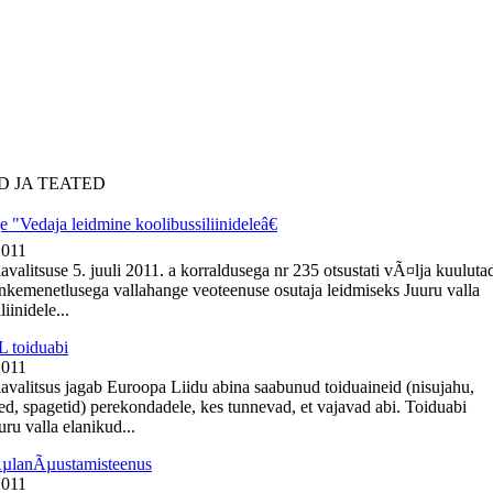
D JA TEATED
 "Vedaja leidmine koolibussiliinideleâ€
2011
avalitsuse 5. juuli 2011. a korraldusega nr 235 otsustati vÃ¤lja kuuluta
nkemenetlusega vallahange veoteenuse osutaja leidmiseks Juuru valla
iinidele...
 toiduabi
2011
lavalitsus jagab Euroopa Liidu abina saabunud toiduaineid (nisujahu,
ed, spagetid) perekondadele, kes tunnevad, et vajavad abi. Toiduabi
ru valla elanikud...
ÃµlanÃµustamisteenus
2011