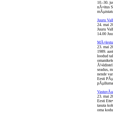
10.-30. j
nÃ¤itus S
mÃµistatu
Juuru Val
24. mai 2
Juuru Val
14.00 Juur
MÃ¤lestus
23. mai 2
1989. aas
loodud ta
omanikele
Ã¼ldistel
seadus, mi
nende var
Eesti PÃµ
pÃµllumaj
VastuvÃµt
23. mai 2
Eesti Ett
tasuta ko
oma kodul