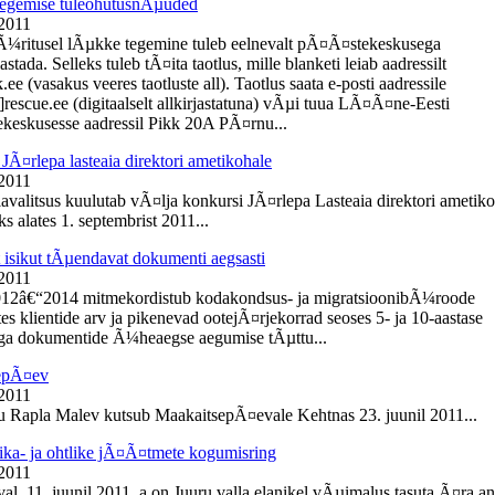
egemise tuleohutusnÃµuded
 2011
Ã¼ritusel lÃµkke tegemine tuleb eelnevalt pÃ¤Ã¤stekeskusega
tada. Selleks tuleb tÃ¤ita taotlus, mille blanketi leiab aadressilt
e (vasakus veeres taotluste all). Taotlus saata e-posti aadressile
]rescue.ee (digitaalselt allkirjastatuna) vÃµi tuua LÃ¤Ã¤ne-Eesti
eskusesse aadressil Pikk 20A PÃ¤rnu...
JÃ¤rlepa lasteaia direktori ametikohale
 2011
lavalitsus kuulutab vÃ¤lja konkursi JÃ¤rlepa Lasteaia direktori ametik
s alates 1. septembrist 2011...
t isikut tÃµendavat dokumenti aegsasti
 2011
012â€“2014 mitmekordistub kodakondsus- ja migratsioonibÃ¼roode
es klientide arv ja pikenevad ootejÃ¤rjekorrad seoses 5- ja 10-aastase
ga dokumentide Ã¼heaegse aegumise tÃµttu...
epÃ¤ev
 2011
du Rapla Malev kutsub MaakaitsepÃ¤evale Kehtnas 23. juunil 2011...
ika- ja ohtlike jÃ¤Ã¤tmete kogumisring
 2011
l, 11. juunil 2011. a on Juuru valla elanikel vÃµimalus tasuta Ã¤ra a