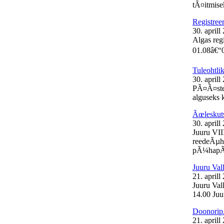
tÃ¤itmisek
Registree
30. aprill
Algas reg
01.08â€“0
Tuleohtli
30. aprill
PÃ¤Ã¤stea
alguseks k
Ãœleskut
30. aprill
Juuru VII
reedeÃµht
pÃ¼hapÃ¤
Juuru Val
21. aprill
Juuru Vall
14.00 Juur
Doonorip
21. aprill