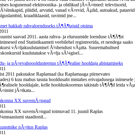
ises kogunenud elektroonika- ja ohtlikud jÃ¤Ã¤tmed: televiisorid,
kÃ¼lmkapid, pliidid, arvutid, vanad vÃ¤rvid, Ãµlid, autoakud, patareid
guslambid, kraadiklaasid, ravimid jne...
aamet hakkab rahvaloenduseks tÃ¶Ã¶tajaid otsima
 2011
 juunist saavad 2011. aasta rahva- ja eluruumide loenduse tÃ¶Ã¶st
inimesed end Statistikaameti veebilehel registreerida, et nendega saaks
kursi vÃ¤ljakuulutamisel Ã¼hendust vÃµtta. Suuremahulised
konkursid kuulutatakse vÃ¤lja sÃ¼gisel...
du- ja pÃ¤evahoooldusteenus tÃ¶Ã¶ealise hooldaja abistamiseks
011
ist 2011 pakutakse Raplamaal (ka Raplamaaga piirnevates
ades) 6 kuu mahus tasuta hooldusabi mistahes erivajadusega inimesele 
¶ealisele hooldajale, kelle hoolduskoormus takistab tÃ¶Ã¶d leida vÃµ
¤imist jÃ¤tkata...
aakonna XX suvemÃ¤ngud
011
akonna XX suvemÃ¤ngud toimuvad 11. juunil Raplas
mnaasiumi staadionil...
kunstnike nÃ¤itus Raplas
011