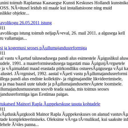
uunini toimub Raplamaa Kaasaegse Kunsti Keskuses Hollandi kunstnik
OSS. NÃ¤itusel leidub nii maale kui installatsioone ning muid
slikke objekte...
lavolikogu 26.05.2011 istung
011
lavolikogu istung toimub neljapÃ¤eval, 26. mail 2011. a algusega kell
u vallamajas...
i ja kogemusi seoses pÃµllumajandusreformiga
011
tal vastu vÃµetud taluseadusega pandi alus esimestele Ãµiguslikul alus
ludele. 1991. a maareformiseadusega tagastati maa ÃµigusjÃ¤rgsetele
 ja vÃµimaldati maad erastada piirkondliku ostueesÃµigusega vÃµi k
 alustel. JÃ¤rgmisel, 1992. aastal vÃµeti vastu pÃµllumajandusreformi
llega pandi alus endiste kollektiiv- ja riigimajandite likvideerimisele,
a ja maa baasil uute talude ja pÃµllumajandusettevÃµtete loomisele.
llumajandusmuuseum soovib teada saada, mis toimus seoses
andusreformiga igas Eestimaa paigas.
ukatsed Mainori Rapla Ãµppekeskuse tasuta kohtadele
011
evÃµtluskÃµrgkooli Mainor Rapla Ãµppekeskuses on alanud vastuvÃµ
htade komplekteerimiseks. Oleksime vÃ¤ga tÃ¤nulikud, kui saaksite in
ehele Ã¼les panna...