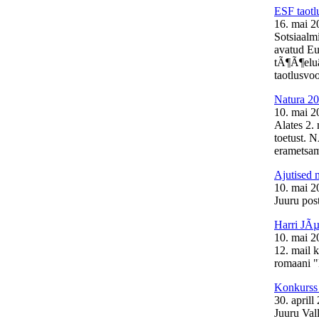
ESF taotl
16. mai 2
Sotsiaalm
avatud Eu
tÃ¶Ã¶elu
taotlusvoo
Natura 20
10. mai 2
Alates 2.
toetust. 
erametsam
Ajutised 
10. mai 2
Juuru post
Harri JÃµ
10. mai 2
12. mail 
romaani "
Konkurss 
30. aprill
Juuru Val