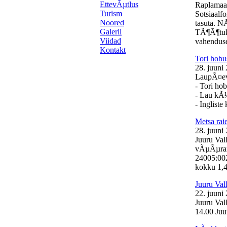
EttevÃµtlus
Raplamaa
Turism
Sotsiaalf
Noored
tasuta. N
Galerii
TÃ¶Ã¶tuk
Viidad
vahenduse
Kontakt
Tori hobu
28. juuni
LaupÃ¤eval
- Tori ho
- Lau kÃ
- Inglist
Metsa ra
28. juuni
Juuru Val
vÃµÃµrand
24005:00
kokku 1,46
Juuru Val
22. juuni
Juuru Val
14.00 Juur