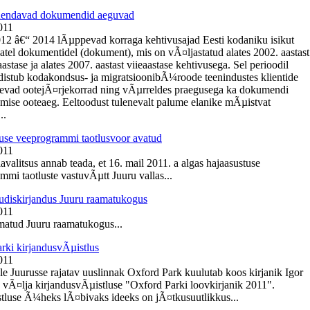
Ãµendavad dokumendid aeguvad
011
012 â€“ 2014 lÃµppevad korraga kehtivusajad Eesti kodaniku isikut
tel dokumentidel (dokument), mis on vÃ¤ljastatud alates 2002. aastast
tase ja alates 2007. aastast viieaastase kehtivusega. Sel perioodil
istub kodakondsus- ja migratsioonibÃ¼roode teenindustes klientide
nevad ootejÃ¤rjekorrad ning vÃµrreldes praegusega ka dokumendi
mise ooteaeg. Eeltoodust tulenevalt palume elanike mÃµistvat
..
use veeprogrammi taotlusvoor avatud
011
avalitsus annab teada, et 16. mail 2011. a algas hajaasustuse
mmi taotluste vastuvÃµtt Juuru vallas...
diskirjandus Juuru raamatukogus
011
atud Juuru raamatukogus...
rki kirjandusvÃµistlus
011
e Juurusse rajatav uuslinnak Oxford Park kuulutab koos kirjanik Igor
 vÃ¤lja kirjandusvÃµistluse "Oxford Parki loovkirjanik 2011".
tluse Ã¼heks lÃ¤bivaks ideeks on jÃ¤tkusuutlikkus...