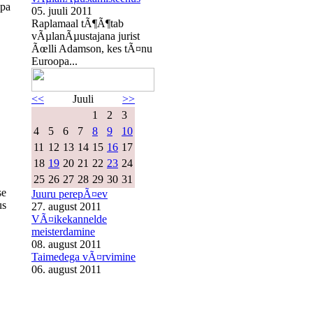
opa
05. juuli 2011
Raplamaal tÃ¶Ã¶tab
vÃµlanÃµustajana jurist
Ãœlli Adamson, kes tÃ¤nu
Euroopa...
<<
Juuli
>>
1
2
3
4
5
6
7
8
9
10
11
12
13
14
15
16
17
18
19
20
21
22
23
24
25
26
27
28
29
30
31
se
Juuru perepÃ¤ev
us
27. august 2011
VÃ¤ikekannelde
meisterdamine
08. august 2011
Taimedega vÃ¤rvimine
06. august 2011