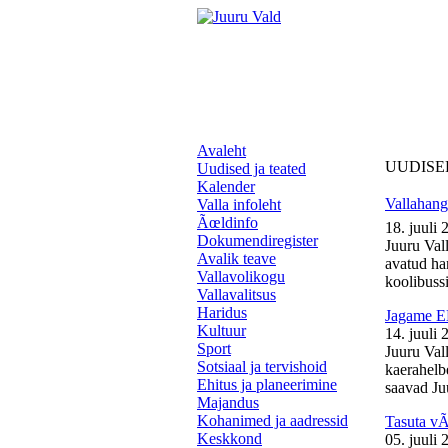
Avaleht
UUDISE
Uudised ja teated
Kalender
Vallahange
Valla infoleht
Ãœldinfo
18. juuli 
Dokumendiregister
Juuru Vall
Avalik teave
avatud ha
Vallavolikogu
koolibussil
Vallavalitsus
Haridus
Jagame EL
Kultuur
14. juuli 
Sport
Juuru Val
Sotsiaal ja tervishoid
kaerahelb
Ehitus ja planeerimine
saavad Juu
Majandus
Kohanimed ja aadressid
Tasuta v
Keskkond
05. juuli 