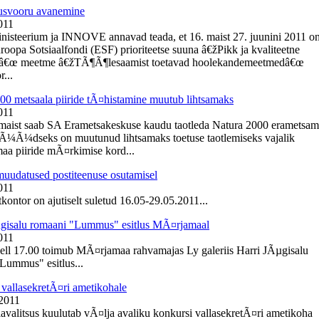
usvooru avanemine
011
inisteerium ja INNOVE annavad teada, et 16. maist 27. juunini 2011 o
roopa Sotsiaalfondi (ESF) prioriteetse suuna â€žPikk ja kvaliteetne
â€œ meetme â€žTÃ¶Ã¶lesaamist toetavad hoolekandemeetmedâ€œ
r...
00 metsaala piiride tÃ¤histamine muutub lihtsamaks
011
 maist saab SA Erametsakeskuse kaudu taotleda Natura 2000 erametsa
NÃ¼Ã¼dseks on muutunud lihtsamaks toetuse taotlemiseks vajalik
aa piiride mÃ¤rkimise kord...
muudatused postiteenuse osutamisel
011
kontor on ajutiselt suletud 16.05-29.05.2011...
gisalu romaani "Lummus" esitlus MÃ¤rjamaal
011
kell 17.00 toimub MÃ¤rjamaa rahvamajas Ly galeriis Harri JÃµgisalu
Lummus" esitlus...
vallasekretÃ¤ri ametikohale
 2011
lavalitsus kuulutab vÃ¤lja avaliku konkursi vallasekretÃ¤ri ametikoha