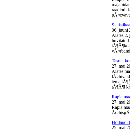
majapidam
raadiod, 
pÃ¤evaval
Statistik
06. juuni
Alates 2.
huvitatud 
tÃ¶Ã¶kon
vÃ¤rbamis
Tasuta ko
27. mai 2
Alates ma
lÃ¤hivald
tema tÃ¶Ã
tÃ¶Ã¶l kÃ
Rapla m
27. mai 2
Rapla ma
ÃœhisgÃ¼
Hollandi 
25. mai 2