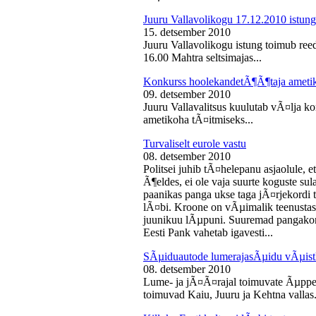
Juuru Vallavolikogu 17.12.2010 istung
15. detsember 2010
Juuru Vallavolikogu istung toimub reed
16.00 Mahtra seltsimajas...
Konkurss hoolekandetÃ¶Ã¶taja ameti
09. detsember 2010
Juuru Vallavalitsus kuulutab vÃ¤lja 
ametikoha tÃ¤itmiseks...
Turvaliselt eurole vastu
08. detsember 2010
Politsei juhib tÃ¤helepanu asjaolule, et
Ã¶eldes, ei ole vaja suurte koguste sul
paanikas panga ukse taga jÃ¤rjekord
lÃ¤bi. Kroone on vÃµimalik teenustas
juunikuu lÃµpuni. Suuremad pangakont
Eesti Pank vahetab igavesti...
SÃµiduautode lumerajasÃµidu vÃµist
08. detsember 2010
Lume- ja jÃ¤Ã¤rajal toimuvate Ãµppe
toimuvad Kaiu, Juuru ja Kehtna vallas.