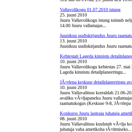
Vallavolikogu 01.07.2010 istung
25. juuni 2010
Juuru Vallavolikogu istung toimub nelj
14.00 Juuru vallamajas...
Juunikuu uudiskirjandus Juuru raamat
13. juuni 2010
Juunikuu uudiskirjandus Juuru raamatu
Kehtestati Lageda kinnistu detailplane
10. juuni 2010
Juuru Vallavolikogu kehtestas 27. ma
Lageda kinnistu detailplaneeringu...
JÃ¤rlepa keskuse detailplaneeringu av
10. juuni 2010
Juuru Vallavalitsus korraldab 21.06-2
avaliku vÃ¤ljapaneku Juuru vallamajas 
raamatukogus (Keskuse 9-8, JÃ¤rlepa 
Konkurss Juuru lasteaia juhataja ameti
08. juuni 2010
Juuru Vallavalitsus kuulutab vÃ¤lja ko
juhataja vaba ametikoha tÃ¤itmiseks...