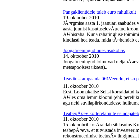
Pangaklientidele tuleb euro rahulikult
19. oktoober 2010
JÃ¤rgmise aasta 1. jaanuari saabudes 
aasta juunist kasutuselevÃµetud kroon
Ã¼hisraha. Kuna raharingluse toimimise
kindlasti hea teada, mida tÃ¤hendab e
Joogatreeningud uues asukohas
14. oktoober 2010
Joogatreeningud toimuvad neljapÃ¤evit
metsapoolsest uksest)...
Teavituskampaania â€žVeendu, et su pe
11. oktoober 2010
Eesti Loomakaitse Seltsi korraldatud
Ã¼les oma lemmikloomi (ehk pereliikm
aga neid suvilapiirkondadesse hulkuma
TeabepÃ¤ev korterelamute esindajatel
11. oktoober 2010
15. oktoobril korÂ­raldab sihtasutus K
teabepÃ¤eva, et tutvustada investeer
rekonstrueerimise toetusÂ» tingimusi