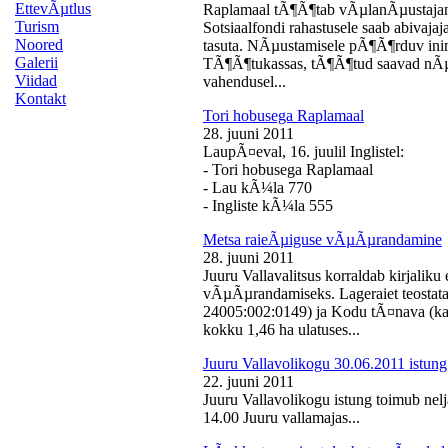
EttevÃµtlus
Raplamaal tÃ¶Ã¶tab vÃµlanÃµustajan
Turism
Sotsiaalfondi rahastusele saab abivaj
Noored
tasuta. NÃµustamisele pÃ¶Ã¶rduv inime
Galerii
TÃ¶Ã¶tukassas, tÃ¶Ã¶tud saavad nÃµ
Viidad
vahendusel...
Kontakt
Tori hobusega Raplamaal
28. juuni 2011
LaupÃ¤eval, 16. juulil Inglistel:
- Tori hobusega Raplamaal
- Lau kÃ¼la 770
- Ingliste kÃ¼la 555
Metsa raieÃµiguse vÃµÃµrandamine
28. juuni 2011
Juuru Vallavalitsus korraldab kirjali
vÃµÃµrandamiseks. Lageraiet teostata
24005:002:0149) ja Kodu tÃ¤nava (k
kokku 1,46 ha ulatuses...
Juuru Vallavolikogu 30.06.2011 istung
22. juuni 2011
Juuru Vallavolikogu istung toimub nelj
14.00 Juuru vallamajas...