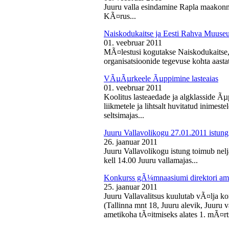
Juuru valla esindamine Rapla maakon
KÃ¤rus...
Naiskodukaitse ja Eesti Rahva Muus
01. veebruar 2011
MÃ¤lestusi kogutakse Naiskodukaitse
organisatsioonide tegevuse kohta aasta
VÃµÃµrkeele Ãµppimine lasteaias
01. veebruar 2011
Koolitus lasteaedade ja algklasside Ãµp
liikmetele ja lihtsalt huvitatud inimest
seltsimajas...
Juuru Vallavolikogu 27.01.2011 istung
26. jaanuar 2011
Juuru Vallavolikogu istung toimub nelj
kell 14.00 Juuru vallamajas...
Konkurss gÃ¼mnaasiumi direktori am
25. jaanuar 2011
Juuru Vallavalitsus kuulutab vÃ¤lja 
(Tallinna mnt 18, Juuru alevik, Juu
ametikoha tÃ¤itmiseks alates 1. mÃ¤rts