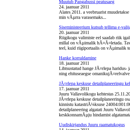
Muutub Pangabussi peatusaeg
24. jaanuar 2011
Alates 2011. a veebruarist muudetakse
min vÃµrra varasemaks...
Siseministeerium kutsub tellima e-valij
20. jaanuar 2011
Riigikogu valimiste eel saadab riik iga
millal on vÃµimalik hÃ¤Ã¤letada. Tava
teel, kuid riigiportaalis on vÃµimalik te
Hanke korraldamine
18. jaanuar 2011
Lihtsustatud hange JÃ¤rlepa haridus- j
ning ehituseaegse omanikujÃ¤relvalve t
JÃ¤rlepa keskuse detailplaneeringu ke
17. jaanuar 2011
Juuru Vallavolikogu kehtestas 25.11.
JÃ¤rlepa keskuse detailplaneeringu os
kinnistu katastriÃ¼ksuse 24004:001:
detailplaneering algatati Juuru Vallav
keskkonnamÃµju hindamist algatamata
Uudiskirjandus Juuru raamatukogus
14. jaanuar 2011