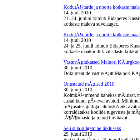
KodutÃ¼tarde ja noorte kotkaste male
14. juuli 2010
21.-24. juulini toimub Eidaperes Kas
kotkaste maleva suvelaager...
KodutÃ¼tarde ja noorte kotkaste maako
14. juuli 2010
24. ja 25. juulil toimub Eidaperes Ka
kotkaste maakondlik vilistlaste kokkutu
VastuvÃµtukatsed Mainori KÃµrgkool
30. juuni 2010
Dokumentide vastuvÃµtt Mainori KÃµ
Unustatud mÃµisad 2010
30. juuni 2010
KolmkÃ¼mmend kaheksa mÃµisat, mille
aastal kuuel pÃ¤eval avatud. Miinimu
mÃµisates giidiga jalutuskÃ¤ik, avatu
korraldatakse koolide tugevuste ja mÃ
tÃ¶Ã¶tubasid ja muud huvitavat...
Seli silla sulgemine liikluseks
29. juuni 2010
Seli sild on tÃ¤na, 29. juunil kell 10.0