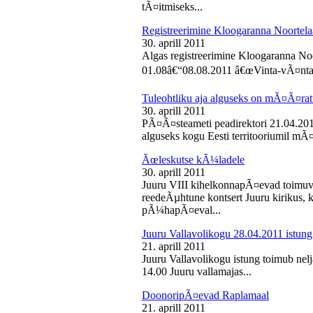
tÃ¤itmiseks...
Registreerimine Kloogaranna Noortela
30. aprill 2011
Algas registreerimine Kloogaranna Noo
01.08â€“08.08.2011 â€œVinta-vÃ¤ntaâ€
Tuleohtliku aja alguseks on mÃ¤Ã¤ra
30. aprill 2011
PÃ¤Ã¤steameti peadirektori 21.04.2011
alguseks kogu Eesti territooriumil mÃ¤
Ãœleskutse kÃ¼ladele
30. aprill 2011
Juuru VIII kihelkonnapÃ¤evad toimuvad
reedeÃµhtune kontsert Juuru kirikus
pÃ¼hapÃ¤eval...
Juuru Vallavolikogu 28.04.2011 istung
21. aprill 2011
Juuru Vallavolikogu istung toimub nelja
14.00 Juuru vallamajas...
DoonoripÃ¤evad Raplamaal
21. aprill 2011