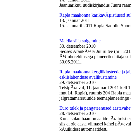
Jaanuarikuu uudiskirjandus Juuru raam
Rapla maakonna karikavÃµistlused sul
13. jaanuar 2011
15. jaanuaril 2011 Rapla Sadolin Spord
Maidla silla sulgemine
30. detsember 2010
Seoses ArankÃ¼la-Juuru tee (nr T2012
Ã¼mberehitusega planeerib ehitaja sul
30.05.2011...
Rapla maakonna kergliiklusteede ja ja
eskiislahenduse avalikustamine
29. detsember 2010
TeisipÃ¤eval, 11. jaanuaril 2011 kell 
mnt 14, Rapla), ruumis 204 Rapla maak
jalgrattamarsruutide teemaplaneeringu e
Euro tulek ja pangateenused aastavahe
28. detsember 2010
Kuna sularahaautomaatide tÃ¤itmist eu
siis ei ole aasta viimasel kahel pÃ¤ev
kÃµikidest automaatidest...