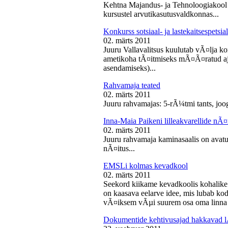
Kehtna Majandus- ja Tehnoloogiakool k
kursustel arvutikasutusvaldkonnas...
Konkurss sotsiaal- ja lastekaitsespetsia
02. märts 2011
Juuru Vallavalitsus kuulutab vÃ¤lja konk
ametikoha tÃ¤itmiseks mÃ¤Ã¤ratud aja
asendamiseks)...
Rahvamaja teated
02. märts 2011
Juuru rahvamajas: 5-rÃ¼tmi tants, joog
Inna-Maia Paikeni lilleakvarellide nÃ¤
02. märts 2011
Juuru rahvamaja kaminasaalis on avatud
nÃ¤itus...
EMSLi kolmas kevadkool
02. märts 2011
Seekord kiikame kevadkoolis kohalike
on kaasava eelarve idee, mis lubab koda
vÃ¤iksem vÃµi suurem osa oma linna v
Dokumentide kehtivusajad hakkavad