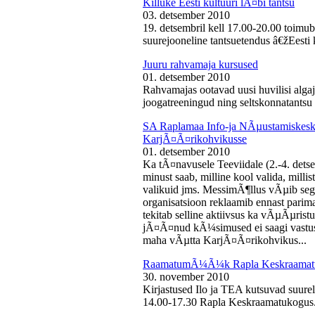
Killuke Eesti kultuuri lÃ¤bi tantsu
03. detsember 2010
19. detsembril kell 17.00-20.00 toimu
suurejooneline tantsuetendus â€žEesti 
Juuru rahvamaja kursused
01. detsember 2010
Rahvamajas ootavad uusi huvilisi algaj
joogatreeningud ning seltskonnatantsu 
SA Raplamaa Info-ja NÃµustamiskesku
KarjÃ¤Ã¤rikohvikusse
01. detsember 2010
Ka tÃ¤navusele Teeviidale (2.-4. det
minust saab, milline kool valida, milli
valikuid jms. MessimÃ¶llus vÃµib sega
organisatsioon reklaamib ennast parima
tekitab selline aktiivsus ka vÃµÃµris
jÃ¤Ã¤nud kÃ¼simused ei saagi vastust
maha vÃµtta KarjÃ¤Ã¤rikohvikus...
RaamatumÃ¼Ã¼k Rapla Keskraamat
30. november 2010
Kirjastused Ilo ja TEA kutsuvad suur
14.00-17.30 Rapla Keskraamatukogus.