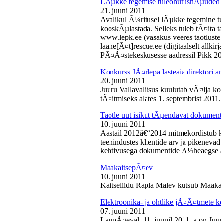
LÃµkke tegemise tuleohutusnÃµuded
21. juuni 2011
Avalikul Ã¼ritusel lÃµkke tegemine t
kooskÃµlastada. Selleks tuleb tÃ¤ita tao
www.lepk.ee (vasakus veeres taotluste a
laane[Ã¤t]rescue.ee (digitaalselt allk
PÃ¤Ã¤stekeskusesse aadressil Pikk 2
Konkurss JÃ¤rlepa lasteaia direktori a
20. juuni 2011
Juuru Vallavalitsus kuulutab vÃ¤lja ko
tÃ¤itmiseks alates 1. septembrist 2011.
Taotle uut isikut tÃµendavat dokumenti
10. juuni 2011
Aastail 2012â€“2014 mitmekordistub 
teenindustes klientide arv ja pikenevad
kehtivusega dokumentide Ã¼heaegse a
MaakaitsepÃ¤ev
10. juuni 2011
Kaitseliidu Rapla Malev kutsub Maakai
Elektroonika- ja ohtlike jÃ¤Ã¤tmete 
07. juuni 2011
LaupÃ¤eval, 11. juunil 2011. a on Juu