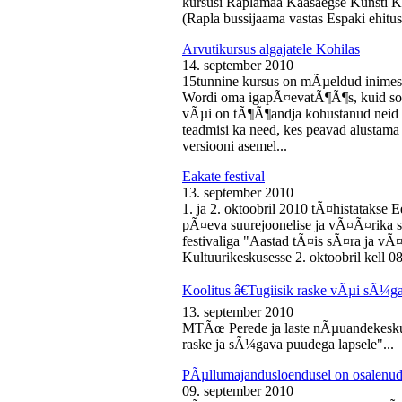
kursusi Raplamaa Kaasaegse Kunsti Ke
(Rapla bussijaama vastas Espaki ehitusp
Arvutikursus algajatele Kohilas
14. september 2010
15tunnine kursus on mÃµeldud inime
Wordi oma igapÃ¤evatÃ¶Ã¶s, kuid soo
vÃµi on tÃ¶Ã¶andja kohustanud neid s
teadmisi ka need, kes peavad alustam
versiooni asemel...
Eakate festival
13. september 2010
1. ja 2. oktoobril 2010 tÃ¤histatakse E
pÃ¤eva suurejoonelise ja vÃ¤Ã¤rika
festivaliga "Aastad tÃ¤is sÃ¤ra ja vÃ
Kultuurikeskusesse 2. oktoobril kell 08
Koolitus â€Tugiisik raske vÃµi sÃ¼ga
13. september 2010
MTÃœ Perede ja laste nÃµuandekeskus
raske ja sÃ¼gava puudega lapsele"...
PÃµllumajandusloendusel on osalenud
09. september 2010