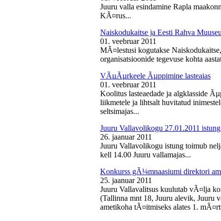
Juuru valla esindamine Rapla maakon
KÃ¤rus...
Naiskodukaitse ja Eesti Rahva Muus
01. veebruar 2011
MÃ¤lestusi kogutakse Naiskodukaitse
organisatsioonide tegevuse kohta aasta
VÃµÃµrkeele Ãµppimine lasteaias
01. veebruar 2011
Koolitus lasteaedade ja algklasside Ãµp
liikmetele ja lihtsalt huvitatud inimest
seltsimajas...
Juuru Vallavolikogu 27.01.2011 istung
26. jaanuar 2011
Juuru Vallavolikogu istung toimub nelj
kell 14.00 Juuru vallamajas...
Konkurss gÃ¼mnaasiumi direktori am
25. jaanuar 2011
Juuru Vallavalitsus kuulutab vÃ¤lja 
(Tallinna mnt 18, Juuru alevik, Juu
ametikoha tÃ¤itmiseks alates 1. mÃ¤rts