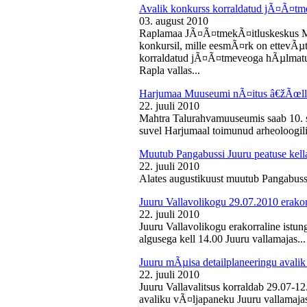
Avalik konkurss korraldatud jÃ¤Ã¤tm
03. august 2010
Raplamaa JÃ¤Ã¤tmekÃ¤itluskeskus M
konkursil, mille eesmÃ¤rk on ettevÃµ
korraldatud jÃ¤Ã¤tmeveoga hÃµlmatu
Rapla vallas...
Harjumaa Muuseumi nÃ¤itus â€žÃœll
22. juuli 2010
Mahtra Talurahvamuuseumis saab 10. s
suvel Harjumaal toimunud arheoloogilis
Muutub Pangabussi Juuru peatuse kell
22. juuli 2010
Alates augustikuust muutub Pangabussi
Juuru Vallavolikogu 29.07.2010 erakor
22. juuli 2010
Juuru Vallavolikogu erakorraline istun
algusega kell 14.00 Juuru vallamajas...
Juuru mÃµisa detailplaneeringu avali
22. juuli 2010
Juuru Vallavalitsus korraldab 29.07-1
avaliku vÃ¤ljapaneku Juuru vallamajas