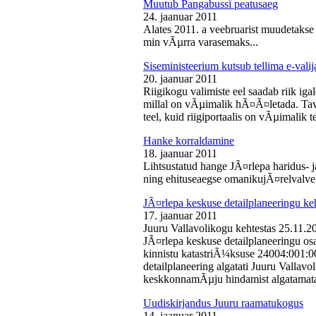
Muutub Pangabussi peatusaeg
24. jaanuar 2011
Alates 2011. a veebruarist muudetakse
min vÃµrra varasemaks...
Siseministeerium kutsub tellima e-valij
20. jaanuar 2011
Riigikogu valimiste eel saadab riik iga
millal on vÃµimalik hÃ¤Ã¤letada. Tava
teel, kuid riigiportaalis on vÃµimalik te
Hanke korraldamine
18. jaanuar 2011
Lihtsustatud hange JÃ¤rlepa haridus- j
ning ehituseaegse omanikujÃ¤relvalve t
JÃ¤rlepa keskuse detailplaneeringu ke
17. jaanuar 2011
Juuru Vallavolikogu kehtestas 25.11.
JÃ¤rlepa keskuse detailplaneeringu os
kinnistu katastriÃ¼ksuse 24004:001:
detailplaneering algatati Juuru Vallav
keskkonnamÃµju hindamist algatamata
Uudiskirjandus Juuru raamatukogus
14. jaanuar 2011