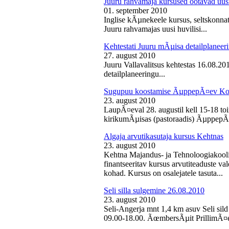
Juuru rahvamaja kursused ootavad uusi
01. september 2010
Inglise kÃµnekeele kursus, seltskonn
Juuru rahvamajas uusi huvilisi...
Kehtestati Juuru mÃµisa detailplaneer
27. august 2010
Juuru Vallavalitsus kehtestas 16.08.2
detailplaneeringu...
Sugupuu koostamise ÃµppepÃ¤ev Ko
23. august 2010
LaupÃ¤eval 28. augustil kell 15-18 
kirikumÃµisas (pastoraadis) ÃµppepÃ
Algaja arvutikasutaja kursus Kehtnas
23. august 2010
Kehtna Majandus- ja Tehnoloogiakooli
finantseeritav kursus arvutiteaduste 
kohad. Kursus on osalejatele tasuta...
Seli silla sulgemine 26.08.2010
23. august 2010
Seli-Angerja mnt 1,4 km asuv Seli sild
09.00-18.00. ÃœmbersÃµit PrillimÃ¤e