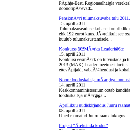
PÃµhja-Eesti Regionaalhaigla vereke
doonoripÃ¤evad:...
PensionÃ¤ri tulumaksuvaba tulu 2011. 
15. aprill 2011
Tulumaksuseaduse kohaselt on riikliku
ehk 192 eurot kuus. JÃ¤relikult see os
kuulub tulumaksustamisele...
Konkurss â€žMÃ¤rka Leaderitâ€œ
15. aprill 2011
Konkursi eesmÃ¤rk on tutvustada ja t
2013 (MAK) Leader meetmest toetust s
ettevÃµtjaid, vabaÃ¼hendusi ja kohali
Noore looduskaitsja mÃ¤rgiga tunnus
14. aprill 2011
Keskkonnaministeerium ootab kandidaa
looduskaitsja mÃ¤rgiga...
Aprillikuu uudiskirjandus Juuru raam
08. aprill 2011
Uued raamatud Juuru raamatukogus...
Projekt "Ãœksinda kodus"