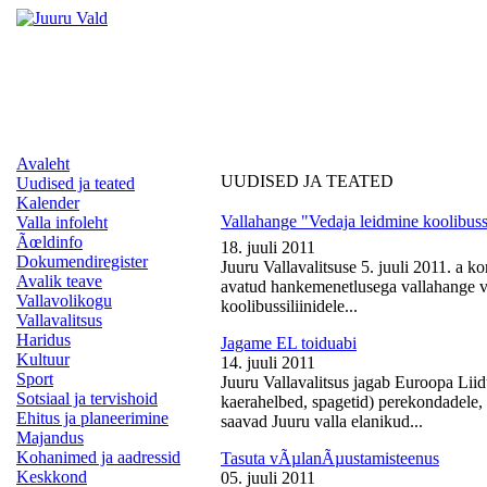
Avaleht
UUDISED JA TEATED
Uudised ja teated
Kalender
Vallahange "Vedaja leidmine koolibussi
Valla infoleht
Ãœldinfo
18. juuli 2011
Dokumendiregister
Juuru Vallavalitsuse 5. juuli 2011. a k
Avalik teave
avatud hankemenetlusega vallahange ve
Vallavolikogu
koolibussiliinidele...
Vallavalitsus
Haridus
Jagame EL toiduabi
Kultuur
14. juuli 2011
Sport
Juuru Vallavalitsus jagab Euroopa Liid
Sotsiaal ja tervishoid
kaerahelbed, spagetid) perekondadele, 
Ehitus ja planeerimine
saavad Juuru valla elanikud...
Majandus
Kohanimed ja aadressid
Tasuta vÃµlanÃµustamisteenus
Keskkond
05. juuli 2011