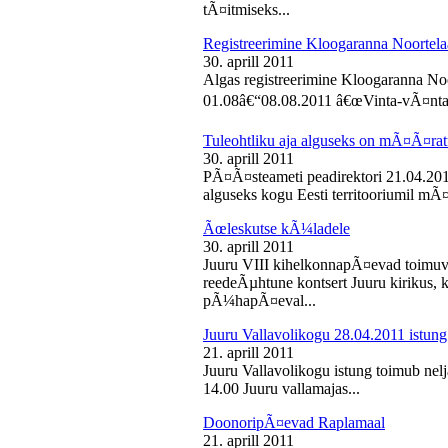
tÃ¤itmiseks...
Registreerimine Kloogaranna Noortela
30. aprill 2011
Algas registreerimine Kloogaranna Noo
01.08â€“08.08.2011 â€œVinta-vÃ¤ntaâ€
Tuleohtliku aja alguseks on mÃ¤Ã¤ra
30. aprill 2011
PÃ¤Ã¤steameti peadirektori 21.04.2011
alguseks kogu Eesti territooriumil mÃ¤
Ãœleskutse kÃ¼ladele
30. aprill 2011
Juuru VIII kihelkonnapÃ¤evad toimuvad
reedeÃµhtune kontsert Juuru kirikus
pÃ¼hapÃ¤eval...
Juuru Vallavolikogu 28.04.2011 istung
21. aprill 2011
Juuru Vallavolikogu istung toimub nelja
14.00 Juuru vallamajas...
DoonoripÃ¤evad Raplamaal
21. aprill 2011