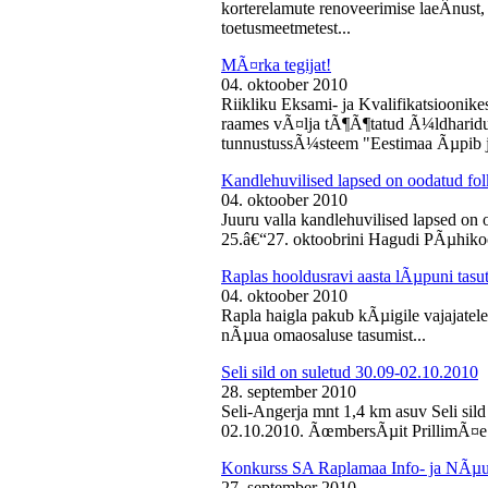
korterelamute renoveerimise laeÂ­nust,
toetusmeetmetest...
MÃ¤rka tegijat!
04. oktoober 2010
Riikliku Eksami- ja Kvalifikatsiooni
raames vÃ¤lja tÃ¶Ã¶tatud Ã¼ldharidus
tunnustussÃ¼steem "Eestimaa Ãµpib j
Kandlehuvilised lapsed on oodatud fo
04. oktoober 2010
Juuru valla kandlehuvilised lapsed on
25.â€“27. oktoobrini Hagudi PÃµhikool
Raplas hooldusravi aasta lÃµpuni tasu
04. oktoober 2010
Rapla haigla pakub kÃµigile vajajatel
nÃµua omaosaluse tasumist...
Seli sild on suletud 30.09-02.10.2010
28. september 2010
Seli-Angerja mnt 1,4 km asuv Seli sil
02.10.2010. ÃœmbersÃµit PrillimÃ¤e 
Konkurss SA Raplamaa Info- ja NÃµus
27. september 2010