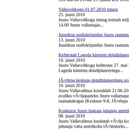
Vallavolikogu 01.07.2010 istung
25. juuni 2010
Juuru Vallavolikogu istung toimub nelj
14.00 Juuru vallamajas...
Juunikuu uudiskirjandus Juuru raamat
13. juuni 2010
Juunikuu uudiskirjandus Juuru raamatu
Kehtestati Lageda kinnistu detailplane
10. juuni 2010
Juuru Vallavolikogu kehtestas 27. ma
Lageda kinnistu detailplaneeringu...
JÃ¤rlepa keskuse detailplaneeringu av
10. juuni 2010
Juuru Vallavalitsus korraldab 21.06-2
avaliku vÃ¤ljapaneku Juuru vallamajas 
raamatukogus (Keskuse 9-8, JÃ¤rlepa 
Konkurss Juuru lasteaia juhataja ameti
08. juuni 2010
Juuru Vallavalitsus kuulutab vÃ¤lja ko
juhataja vaba ametikoha tÃ¤itmiseks...