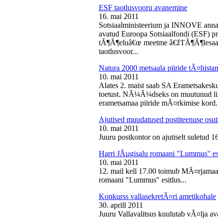
ESF taotlusvooru avanemine
16. mai 2011
Sotsiaalministeerium ja INNOVE annava
avatud Euroopa Sotsiaalfondi (ESF) pri
tÃ¶Ã¶eluâ€œ meetme â€žTÃ¶Ã¶lesaam
taotlusvoor...
Natura 2000 metsaala piiride tÃ¤hist
10. mai 2011
Alates 2. maist saab SA Erametsakesk
toetust. NÃ¼Ã¼dseks on muutunud liht
erametsamaa piiride mÃ¤rkimise kord.
Ajutised muudatused postiteenuse osut
10. mai 2011
Juuru postkontor on ajutiselt suletud 1
Harri JÃµgisalu romaani "Lummus" es
10. mai 2011
12. mail kell 17.00 toimub MÃ¤rjamaa 
romaani "Lummus" esitlus...
Konkurss vallasekretÃ¤ri ametikohale
30. aprill 2011
Juuru Vallavalitsus kuulutab vÃ¤lja av