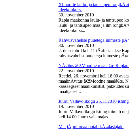
XI noorte laulu- ja tantsupeo rongkÃ
ideekonkurss
30. november 2010
Rapla maakonna laulu- ja tantsupeo ko
laulu- ja tantsupeo maa ja ilm rongk
ideekonkursi...
Rahvusvahelise puuetega inimeste pÃ
30. november 2010
2. detsembril kell 11 tÃ¤histatakse Ra
rahvusvahelist puuetega inimeste pÃ¤e
NÃ¤itus â€žMoodne maalâ€œ Raplama
22. november 2010
Reedel, 26. novembril kell 18.00 ava
maalinÃ¤itus â€žMoodne maalâ€œ. NÃ¤
kaasaegsest maalikunstist, pakkudes sub
maalijatest...
Juuru Vallavolikogu 25.11.2010 istung
19. november 2010
Juuru Vallavolikogu istung toimub nel
kell 14.00 Juuru vallamajas...
Mia jÃµulumaa ootab kÃ¼lastajaid