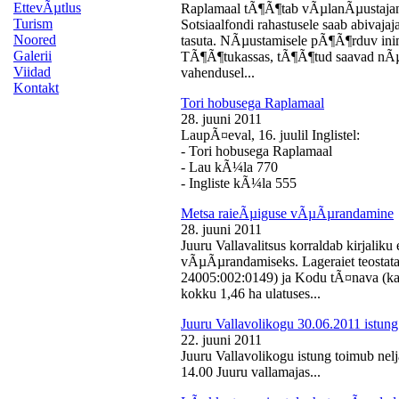
EttevÃµtlus
Raplamaal tÃ¶Ã¶tab vÃµlanÃµustajan
Turism
Sotsiaalfondi rahastusele saab abivaj
Noored
tasuta. NÃµustamisele pÃ¶Ã¶rduv inime
Galerii
TÃ¶Ã¶tukassas, tÃ¶Ã¶tud saavad nÃµ
Viidad
vahendusel...
Kontakt
Tori hobusega Raplamaal
28. juuni 2011
LaupÃ¤eval, 16. juulil Inglistel:
- Tori hobusega Raplamaal
- Lau kÃ¼la 770
- Ingliste kÃ¼la 555
Metsa raieÃµiguse vÃµÃµrandamine
28. juuni 2011
Juuru Vallavalitsus korraldab kirjali
vÃµÃµrandamiseks. Lageraiet teostata
24005:002:0149) ja Kodu tÃ¤nava (k
kokku 1,46 ha ulatuses...
Juuru Vallavolikogu 30.06.2011 istung
22. juuni 2011
Juuru Vallavolikogu istung toimub nelj
14.00 Juuru vallamajas...