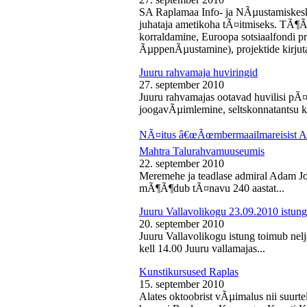
SA Raplamaa Info- ja NÃµustamiskesk
juhataja ametikoha tÃ¤itmiseks. TÃ¶Ã
korraldamine, Euroopa sotsiaalfondi p
ÃµppenÃµustamine), projektide kirjuta
Juuru rahvamaja huviringid
27. september 2010
Juuru rahvamajas ootavad huvilisi pÃ¤r
joogavÃµimlemine, seltskonnatantsu ku
NÃ¤itus â€œÃœmbermaailmareisist Ada
Mahtra Talurahvamuuseumis
22. september 2010
Meremehe ja teadlase admiral Adam J
mÃ¶Ã¶dub tÃ¤navu 240 aastat...
Juuru Vallavolikogu 23.09.2010 istung
20. september 2010
Juuru Vallavolikogu istung toimub nel
kell 14.00 Juuru vallamajas...
Kunstikursused Raplas
15. september 2010
Alates oktoobrist vÃµimalus nii suurte