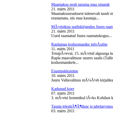
Maamaksu peab tasuma maa omanik
21. märts 2011
Maamaksuseadusest tulenevalt tasub 
erastamata, siis maa kasutaja...
MÃ¤rtsikuu uudiskirjandus Juuru raa
21. märts 2011
Uued raamatud Juuru raamatukogus...
Raplamaa koduomanike infoÃµhtu
11. märts 2011
TeisipÃ¤eval, 15. mÃ¤rtsil algusega k
Rapla maavalitsuse suures saalis (Tal
koduomanikele...
Enampakkumine
10. märts 2011
Juuru Vallavalitsus mÃ¼Ã¼b kirjaliku
Kadunud koer
07. märts 2011
3. mÃ¤rtsi hommikul lÃ¤ks Kohilast k
Tasuta tekstitÃ¶Ã¶tluse ja tabelarvu
03. märts 2011