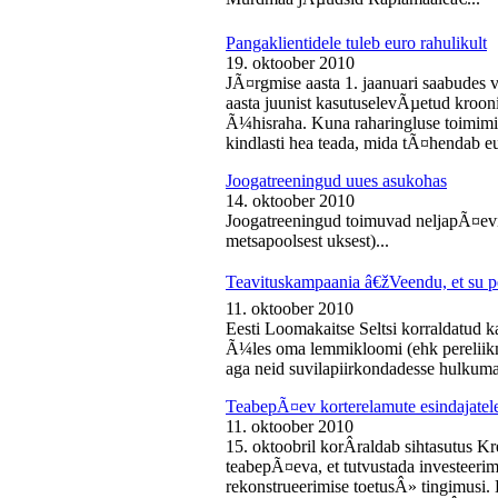
Pangaklientidele tuleb euro rahulikult
19. oktoober 2010
JÃ¤rgmise aasta 1. jaanuari saabudes 
aasta juunist kasutuselevÃµetud kroon
Ã¼hisraha. Kuna raharingluse toimimise
kindlasti hea teada, mida tÃ¤hendab e
Joogatreeningud uues asukohas
14. oktoober 2010
Joogatreeningud toimuvad neljapÃ¤evit
metsapoolsest uksest)...
Teavituskampaania â€žVeendu, et su pe
11. oktoober 2010
Eesti Loomakaitse Seltsi korraldatud
Ã¼les oma lemmikloomi (ehk pereliikm
aga neid suvilapiirkondadesse hulkuma
TeabepÃ¤ev korterelamute esindajatel
11. oktoober 2010
15. oktoobril korÂ­raldab sihtasutus K
teabepÃ¤eva, et tutvustada investeer
rekonstrueerimise toetusÂ» tingimusi