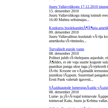
Juuru Vallavolikogu 17.12.2010 istung
15. detsember 2010
Juuru Vallavolikogu istung toimub reed
16.00 Mahtra seltsimajas...
Konkurss hoolekandetÃ¶Ã¶taja ameti
09. detsember 2010
Juuru Vallavalitsus kuulutab vÃ¤lja 
ametikoha tÃ¤itmiseks...
Turvaliselt eurole vastu
08. detsember 2010
Politsei juhib tÃ¤helepanu asjaolule, et
Ã¶eldes, ei ole vaja suurte koguste sul
paanikas panga ukse taga jÃ¤rjekord
lÃ¤bi. Kroone on vÃµimalik teenustas
juunikuu lÃµpuni. Suuremad pangakont
Eesti Pank vahetab igavesti...
SÃµiduautode lumerajasÃµidu vÃµist
08. detsember 2010
Lume- ja jÃ¤Ã¤rajal toimuvate Ãµppe
toimuvad Kaiu, Juuru ja Kehtna vallas.