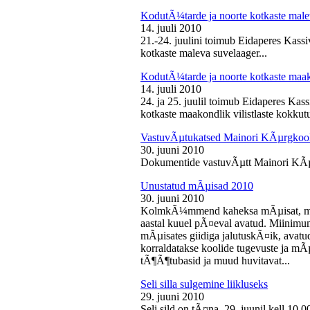
KodutÃ¼tarde ja noorte kotkaste male
14. juuli 2010
21.-24. juulini toimub Eidaperes Kas
kotkaste maleva suvelaager...
KodutÃ¼tarde ja noorte kotkaste maako
14. juuli 2010
24. ja 25. juulil toimub Eidaperes Ka
kotkaste maakondlik vilistlaste kokkutu
VastuvÃµtukatsed Mainori KÃµrgkool
30. juuni 2010
Dokumentide vastuvÃµtt Mainori KÃµ
Unustatud mÃµisad 2010
30. juuni 2010
KolmkÃ¼mmend kaheksa mÃµisat, mille
aastal kuuel pÃ¤eval avatud. Miinimu
mÃµisates giidiga jalutuskÃ¤ik, avatu
korraldatakse koolide tugevuste ja mÃ
tÃ¶Ã¶tubasid ja muud huvitavat...
Seli silla sulgemine liikluseks
29. juuni 2010
Seli sild on tÃ¤na, 29. juunil kell 10.0