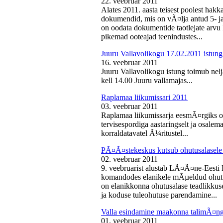
22. veebruar 2011
Alates 2011. aasta teisest poolest ha
dokumendid, mis on vÃ¤lja antud 5- ja 
on oodata dokumentide taotlejate arv
pikemad ooteajad teenindustes...
Juuru Vallavolikogu 17.02.2011 istung
16. veebruar 2011
Juuru Vallavolikogu istung toimub nelj
kell 14.00 Juuru vallamajas...
Raplamaa liikumissari 2011
03. veebruar 2011
Raplamaa liikumissarja eesmÃ¤rgiks on
tervisespordiga aastaringselt ja osale
korraldatavatel Ã¼ritustel...
PÃ¤Ã¤stekeskus kutsub ohutusalasele 
02. veebruar 2011
9. veebruarist alustab LÃ¤Ã¤ne-Eest
komandodes elanikele mÃµeldud ohutus
on elanikkonna ohutusalase teadlikkus
ja koduse tuleohutuse parendamine...
Valla esindamine maakonna talimÃ¤n
01. veebruar 2011