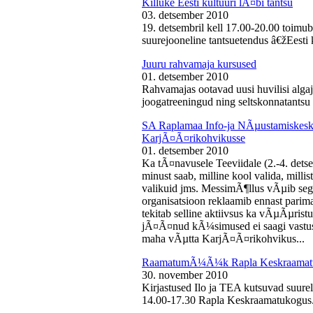
Killuke Eesti kultuuri lÃ¤bi tantsu
03. detsember 2010
19. detsembril kell 17.00-20.00 toimu
suurejooneline tantsuetendus â€žEesti 
Juuru rahvamaja kursused
01. detsember 2010
Rahvamajas ootavad uusi huvilisi algaj
joogatreeningud ning seltskonnatantsu 
SA Raplamaa Info-ja NÃµustamiskesku
KarjÃ¤Ã¤rikohvikusse
01. detsember 2010
Ka tÃ¤navusele Teeviidale (2.-4. det
minust saab, milline kool valida, milli
valikuid jms. MessimÃ¶llus vÃµib sega
organisatsioon reklaamib ennast parima
tekitab selline aktiivsus ka vÃµÃµris
jÃ¤Ã¤nud kÃ¼simused ei saagi vastust
maha vÃµtta KarjÃ¤Ã¤rikohvikus...
RaamatumÃ¼Ã¼k Rapla Keskraamat
30. november 2010
Kirjastused Ilo ja TEA kutsuvad suur
14.00-17.30 Rapla Keskraamatukogus.