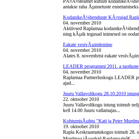
PÃ¤Ã¤steamet kutsub kodanikeÃ¼hendu
antakse raha Ãµnnetuste ennetamiseks.
KodanikeÃ¼henduste KÃ¤rajad Rapl
04. november 2010
Aktiivsed Raplamaa kodanikeÃ¼hendust
ning kÃµik tegusad inimesed on ooda
Eakate vesivÃµimlemine
04. november 2010
Alates 8. novembrist eakate vesivÃµiml
LEADER programmi 2011. a taotluste
04. november 2010
Raplamaa Partnerluskogu LEADER pro
ajad...
Juuru Vallavolikogu 28.10.2010 istung
22. oktoober 2010
Juuru Vallavolikogu istung toimub nel
kell 14.00 Juuru vallamajas...
KohtumisÃµhtu "Kati ja Peter Murdm
19. oktoober 2010
Rapla Keskraamatukogus toimub 28. o
Murdmaa jÃµudsid Raplamaaleâ€...