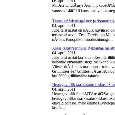
06. aprill 2011
MTÃœ OhutÃµrje Ãœhing koostÃ¶Ã¶s
vanuses 14â€“16 koos oma vanematega
Tasuta kÃ¼lastuspÃ¤ev ja doonoripÃ
04. aprill 2011
Juba teist aastat on kÃµik huvilised oo
tervisepÃ¤eval, Eesti Tervishoiu Muu
nÃ¤itus Panoptikon soodushinnaga...
Algas registreerimine Raplamaa meistri
04. aprill 2011
Juba teist aastat korraldab Eesti Gril
kohalike omavalitsustega maakondliku
ViieteistkÃ¼mnes maakonnas toimuval 
Grillimises â€“ Grillfest vÃµistleb h
kui 3000 grillihuvilist inimest...
Heategevuslik taaskasutuskeskus "Saa
04. aprill 2011
Heategevuslik fond MTÃœ â€žSaagu 
heategevusliku taaskasutuskeskuse â
elavaid peresid, meie eriline tÃ¤helep
lastele...