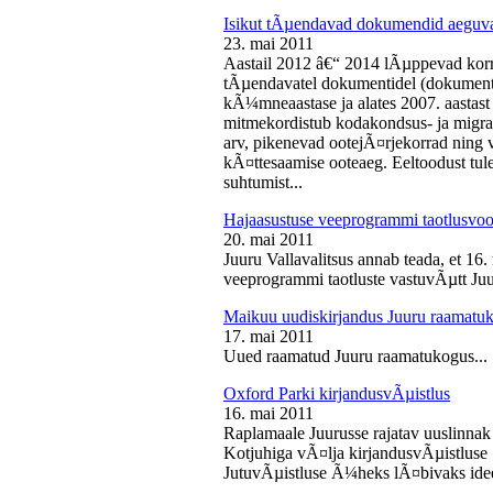
Isikut tÃµendavad dokumendid aeguv
23. mai 2011
Aastail 2012 â€“ 2014 lÃµppevad korra
tÃµendavatel dokumentidel (dokument),
kÃ¼mneaastase ja alates 2007. aastast 
mitmekordistub kodakondsus- ja migra
arv, pikenevad ootejÃ¤rjekorrad ning
kÃ¤ttesaamise ooteaeg. Eeltoodust tul
suhtumist...
Hajaasustuse veeprogrammi taotlusvoo
20. mai 2011
Juuru Vallavalitsus annab teada, et 16.
veeprogrammi taotluste vastuvÃµtt Juur
Maikuu uudiskirjandus Juuru raamatu
17. mai 2011
Uued raamatud Juuru raamatukogus...
Oxford Parki kirjandusvÃµistlus
16. mai 2011
Raplamaale Juurusse rajatav uuslinnak
Kotjuhiga vÃ¤lja kirjandusvÃµistluse 
JutuvÃµistluse Ã¼heks lÃ¤bivaks idee