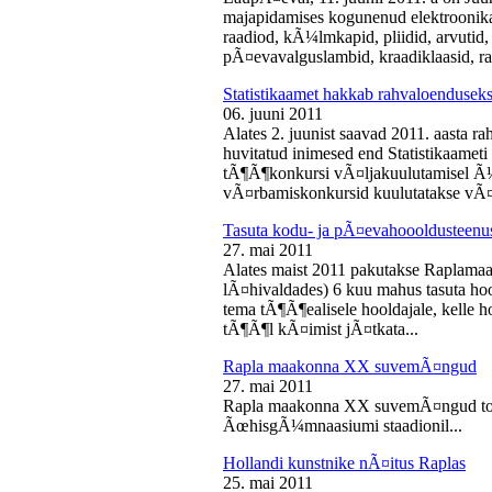
majapidamises kogunenud elektroonika-
raadiod, kÃ¼lmkapid, pliidid, arvutid,
pÃ¤evavalguslambid, kraadiklaasid, ra
Statistikaamet hakkab rahvaloendusek
06. juuni 2011
Alates 2. juunist saavad 2011. aasta r
huvitatud inimesed end Statistikaameti 
tÃ¶Ã¶konkursi vÃ¤ljakuulutamisel Ã
vÃ¤rbamiskonkursid kuulutatakse vÃ¤l
Tasuta kodu- ja pÃ¤evahoooldusteenus
27. mai 2011
Alates maist 2011 pakutakse Raplamaa
lÃ¤hivaldades) 6 kuu mahus tasuta hoo
tema tÃ¶Ã¶ealisele hooldajale, kelle 
tÃ¶Ã¶l kÃ¤imist jÃ¤tkata...
Rapla maakonna XX suvemÃ¤ngud
27. mai 2011
Rapla maakonna XX suvemÃ¤ngud toi
ÃœhisgÃ¼mnaasiumi staadionil...
Hollandi kunstnike nÃ¤itus Raplas
25. mai 2011