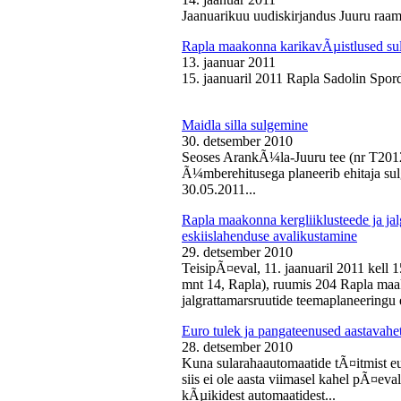
Jaanuarikuu uudiskirjandus Juuru raam
Rapla maakonna karikavÃµistlused sul
13. jaanuar 2011
15. jaanuaril 2011 Rapla Sadolin Spord
Maidla silla sulgemine
30. detsember 2010
Seoses ArankÃ¼la-Juuru tee (nr T2012
Ã¼mberehitusega planeerib ehitaja sul
30.05.2011...
Rapla maakonna kergliiklusteede ja ja
eskiislahenduse avalikustamine
29. detsember 2010
TeisipÃ¤eval, 11. jaanuaril 2011 kell 
mnt 14, Rapla), ruumis 204 Rapla maak
jalgrattamarsruutide teemaplaneeringu e
Euro tulek ja pangateenused aastavahe
28. detsember 2010
Kuna sularahaautomaatide tÃ¤itmist eu
siis ei ole aasta viimasel kahel pÃ¤ev
kÃµikidest automaatidest...