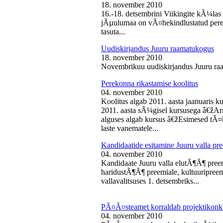
18. november 2010
16.-18. detsembrini Viikingite kÃ¼la
jÃµulumaa on vÃ¤hekindlustatud perede
tasuta...
Uudiskirjandus Juuru raamatukogus
18. november 2010
Novembrikuu uudiskirjandus Juuru ra
Perekonna rikastamise koolitus
04. november 2010
Koolitus algab 2011. aasta jaanuaris
2011. aasta sÃ¼gisel kursusega â€žAr
alguses algab kursus â€žEsimesed tÃ¤
laste vanematele...
Kandidaatide esitamine Juuru valla 
04. november 2010
Kandidaate Juuru valla elutÃ¶Ã¶ preem
haridustÃ¶Ã¶ preemiale, kultuuripreem
vallavalitsuses 1. detsembriks...
PÃ¤Ã¤steamet korraldab projektikonk
04. november 2010