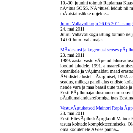
10.-30. juunini toimub Raplamaa Kaas
nÃ¤itus SOSS. NÃ¤itusel leidub nii ma
mÃµistatuslikke objekte...
Juuru Vallavolikogu 26.05.2011 istung
24. mai 2011
Juuru Vallavolikogu istung toimub nelj
14.00 Juuru vallamajas...
MÃ¤lestusi ja kogemusi seoses pÃµll
23. mai 2011
1989. aastal vastu vÃµetud taluseaduse
loodud taludele. 1991. a maareformise
omanikele ja vÃµimaldati maad erasta
Ã¼ldistel alustel. JÃ¤rgmisel, 1992. 
seadus, millega pandi alus endiste kolle
nende vara ja maa baasil uute talude 
Eesti PÃµllumajandusmuuseum soovib 
pÃµllumajandusreformiga igas Eestima
VastuvÃµtukatsed Mainori Rapla Ãµpp
23. mai 2011
Eesti EttevÃµtluskÃµrgkooli Mainor 
tasuta kohtade komplekteerimiseks. Ol
oma kodulehele Ã¼les panna...