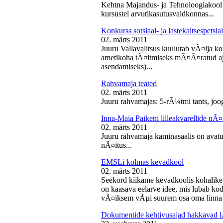
Kehtna Majandus- ja Tehnoloogiakool k
kursustel arvutikasutusvaldkonnas...
Konkurss sotsiaal- ja lastekaitsespetsia
02. märts 2011
Juuru Vallavalitsus kuulutab vÃ¤lja konk
ametikoha tÃ¤itmiseks mÃ¤Ã¤ratud aja
asendamiseks)...
Rahvamaja teated
02. märts 2011
Juuru rahvamajas: 5-rÃ¼tmi tants, joog
Inna-Maia Paikeni lilleakvarellide nÃ¤
02. märts 2011
Juuru rahvamaja kaminasaalis on avatud
nÃ¤itus...
EMSLi kolmas kevadkool
02. märts 2011
Seekord kiikame kevadkoolis kohalike
on kaasava eelarve idee, mis lubab koda
vÃ¤iksem vÃµi suurem osa oma linna v
Dokumentide kehtivusajad hakkavad