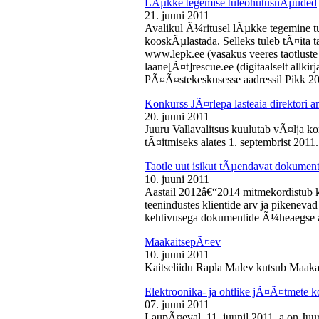
LÃµkke tegemise tuleohutusnÃµuded
21. juuni 2011
Avalikul Ã¼ritusel lÃµkke tegemine t
kooskÃµlastada. Selleks tuleb tÃ¤ita tao
www.lepk.ee (vasakus veeres taotluste a
laane[Ã¤t]rescue.ee (digitaalselt allk
PÃ¤Ã¤stekeskusesse aadressil Pikk 2
Konkurss JÃ¤rlepa lasteaia direktori a
20. juuni 2011
Juuru Vallavalitsus kuulutab vÃ¤lja ko
tÃ¤itmiseks alates 1. septembrist 2011.
Taotle uut isikut tÃµendavat dokumenti
10. juuni 2011
Aastail 2012â€“2014 mitmekordistub 
teenindustes klientide arv ja pikenevad
kehtivusega dokumentide Ã¼heaegse a
MaakaitsepÃ¤ev
10. juuni 2011
Kaitseliidu Rapla Malev kutsub Maakai
Elektroonika- ja ohtlike jÃ¤Ã¤tmete 
07. juuni 2011
LaupÃ¤eval, 11. juunil 2011. a on Juu