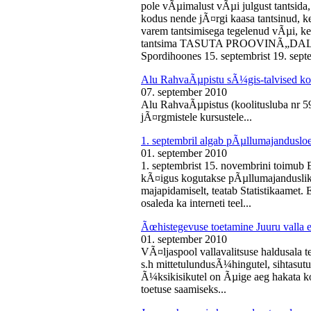
pole vÃµimalust vÃµi julgust tantsida,
kodus nende jÃ¤rgi kaasa tantsinud, kel
varem tantsimisega tegelenud vÃµi, k
tantsima TASUTA PROOVINÃ„DALA! 
Spordihoones 15. septembrist 19. septe
Alu RahvaÃµpistu sÃ¼gis-talvised ko
07. september 2010
Alu RahvaÃµpistus (koolitusluba nr 
jÃ¤rgmistele kursustele...
1. septembril algab pÃµllumajanduslo
01. september 2010
1. septembrist 15. novembrini toimub 
kÃ¤igus kogutakse pÃµllumajandusliku
majapidamiselt, teatab Statistikaamet
osaleda ka interneti teel...
Ãœhistegevuse toetamine Juuru valla e
01. september 2010
VÃ¤ljaspool vallavalitsuse haldusala te
s.h mittetulundusÃ¼hingutel, sihtasutus
Ã¼ksikisikutel on Ãµige aeg hakata ko
toetuse saamiseks...