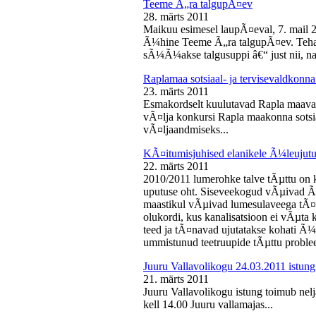
Teeme Ã„ra talgupÃ¤ev
28. märts 2011
Maikuu esimesel laupÃ¤eval, 7. mail 
Ã¼hine Teeme Ã„ra talgupÃ¤ev. Teha
sÃ¼Ã¼akse talgusuppi â€“ just nii, na
Raplamaa sotsiaal- ja tervisevaldkonn
23. märts 2011
Esmakordselt kuulutavad Rapla maav
vÃ¤lja konkursi Rapla maakonna sotsia
vÃ¤ljaandmiseks...
KÃ¤itumisjuhised elanikele Ã¼leujutu
22. märts 2011
2010/2011 lumerohke talve tÃµttu on k
uputuse oht. Siseveekogud vÃµivad Ã
maastikul vÃµivad lumesulaveega tÃ¤i
olukordi, kus kanalisatsioon ei vÃµta 
teed ja tÃ¤navad ujutatakse kohati Ã¼
ummistunud teetruupide tÃµttu proble
Juuru Vallavolikogu 24.03.2011 istung
21. märts 2011
Juuru Vallavolikogu istung toimub nel
kell 14.00 Juuru vallamajas...