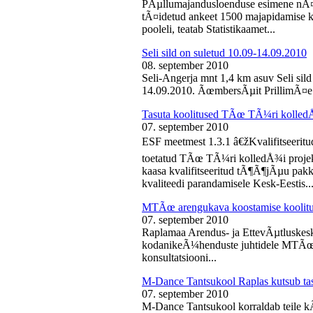
PÃµllumajandusloenduse esimene nÃ¤d
tÃ¤idetud ankeet 1500 majapidamise k
pooleli, teatab Statistikaamet...
Seli sild on suletud 10.09-14.09.2010
08. september 2010
Seli-Angerja mnt 1,4 km asuv Seli sil
14.09.2010. ÃœmbersÃµit PrillimÃ¤e 
Tasuta koolitused TÃœ TÃ¼ri kolled
07. september 2010
ESF meetmest 1.3.1 â€žKvalifitseeri
toetatud TÃœ TÃ¼ri kolledÅ¾i projek
kaasa kvalifitseeritud tÃ¶Ã¶jÃµu pak
kvaliteedi parandamisele Kesk-Eestis..
MTÃœ arengukava koostamise koolit
07. september 2010
Raplamaa Arendus- ja EttevÃµtluskes
kodanikeÃ¼henduste juhtidele MTÃœ a
konsultatsiooni...
M-Dance Tantsukool Raplas kutsub ta
07. september 2010
M-Dance Tantsukool korraldab teile kÃµ