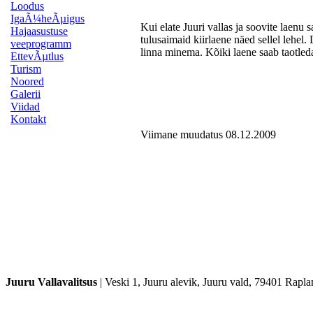
Loodus
IgaÃ¼heÃµigus
Kui elate Juuri vallas ja soovite laenu 
Hajaasustuse
tulusaimaid kiirlaene näed sellel lehel. 
veeprogramm
linna minema. Kõiki laene saab taotle
EttevÃµtlus
Turism
Noored
Galerii
Viidad
Kontakt
Viimane muudatus 08.12.2009
Juuru Vallavalitsus
|
Veski 1, Juuru alevik, Juuru vald, 79401 Rap