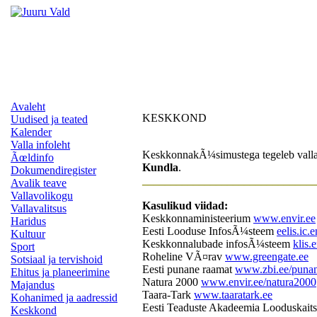
Avaleht
KESKKOND
Uudised ja teated
Kalender
Valla infoleht
KeskkonnakÃ¼simustega tegeleb valla 
Ãœldinfo
Kundla
.
Dokumendiregister
______________________________
Avalik teave
Vallavolikogu
Kasulikud viidad:
Vallavalitsus
Keskkonnaministeerium
www.envir.ee
Haridus
Eesti Looduse InfosÃ¼steem
eelis.ic.e
Kultuur
Keskkonnalubade infosÃ¼steem
klis.e
Sport
Roheline VÃ¤rav
www.greengate.ee
Sotsiaal ja tervishoid
Eesti punane raamat
www.zbi.ee/puna
Ehitus ja planeerimine
Natura 2000
www.envir.ee/natura2000
Majandus
Taara-Tark
www.taaratark.ee
Kohanimed ja aadressid
Eesti Teaduste Akadeemia Looduskait
Keskkond